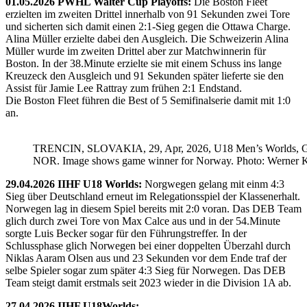
01.05.2026 PWHL Walter Cup Playoffs:
Die Boston Fleet
erzielten im zweiten Drittel innerhalb von 91 Sekunden zwei Tore
und sicherten sich damit einen 2:1-Sieg gegen die Ottawa Charge.
Alina Müller erzielte dabei den Ausgleich. Die Schweizerin Alina
Müller wurde im zweiten Drittel aber zur Matchwinnerin für
Boston. In der 38.Minute erzielte sie mit einem Schuss ins lange
Kreuzeck den Ausgleich und 91 Sekunden später lieferte sie den
Assist für Jamie Lee Rattray zum frühen 2:1 Endstand.
Die Boston Fleet führen die Best of 5 Semifinalserie damit mit 1:0
an.
TRENCIN, SLOVAKIA, 29, Apr, 2026, U18 Men’s Worlds, 
NOR. Image shows game winner for Norway. Photo: Werner K
29.04.2026 IIHF U18 Worlds:
Norgwegen gelang mit einm 4:3
Sieg über Deutschland erneut im Relegationsspiel der Klassenerhalt.
Norwegen lag in diesem Spiel bereits mit 2:0 voran. Das DEB Team
glich durch zwei Tore von Max Calce aus und in der 54.Minute
sorgte Luis Becker sogar für den Führungstreffer. In der
Schlussphase glich Norwegen bei einer doppelten Überzahl durch
Niklas Aaram Olsen aus und 23 Sekunden vor dem Ende traf der
selbe Spieler sogar zum später 4:3 Sieg für Norwegen. Das DEB
Team steigt damit erstmals seit 2023 wieder in die Division 1A ab.
27.04.2026 IIHF U18Worlds: