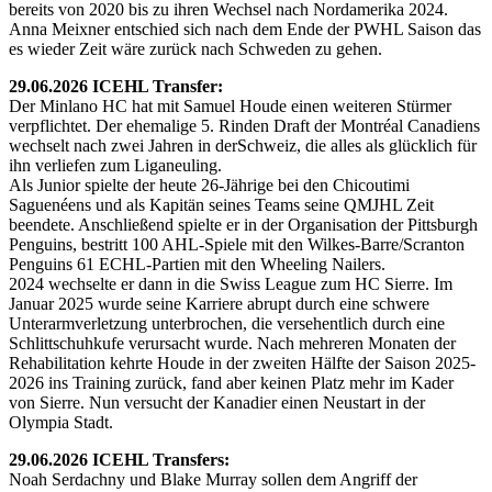
bereits von 2020 bis zu ihren Wechsel nach Nordamerika 2024.
Anna Meixner entschied sich nach dem Ende der PWHL Saison das
es wieder Zeit wäre zurück nach Schweden zu gehen.
29.06.2026 ICEHL Transfer:
Der Minlano HC hat mit Samuel Houde einen weiteren Stürmer
verpflichtet. Der ehemalige 5. Rinden Draft der Montréal Canadiens
wechselt nach zwei Jahren in derSchweiz, die alles als glücklich für
ihn verliefen zum Liganeuling.
Als Junior spielte der heute 26-Jährige bei den Chicoutimi
Saguenéens und als Kapitän seines Teams seine QMJHL Zeit
beendete. Anschließend spielte er in der Organisation der Pittsburgh
Penguins, bestritt 100 AHL-Spiele mit den Wilkes-Barre/Scranton
Penguins 61 ECHL-Partien mit den Wheeling Nailers.
2024 wechselte er dann in die Swiss League zum HC Sierre. Im
Januar 2025 wurde seine Karriere abrupt durch eine schwere
Unterarmverletzung unterbrochen, die versehentlich durch eine
Schlittschuhkufe verursacht wurde. Nach mehreren Monaten der
Rehabilitation kehrte Houde in der zweiten Hälfte der Saison 2025-
2026 ins Training zurück, fand aber keinen Platz mehr im Kader
von Sierre. Nun versucht der Kanadier einen Neustart in der
Olympia Stadt.
29.06.2026 ICEHL Transfers:
Noah Serdachny und Blake Murray sollen dem Angriff der