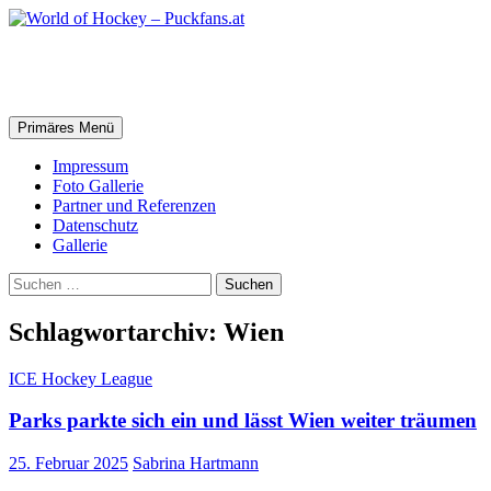
Zum
Inhalt
springen
World of Hockey – Puckfans.at
Suchen
Primäres Menü
Impressum
Foto Gallerie
Partner und Referenzen
Datenschutz
Gallerie
Suchen
nach:
Schlagwortarchiv: Wien
ICE Hockey League
Parks parkte sich ein und lässt Wien weiter träumen
25. Februar 2025
Sabrina Hartmann