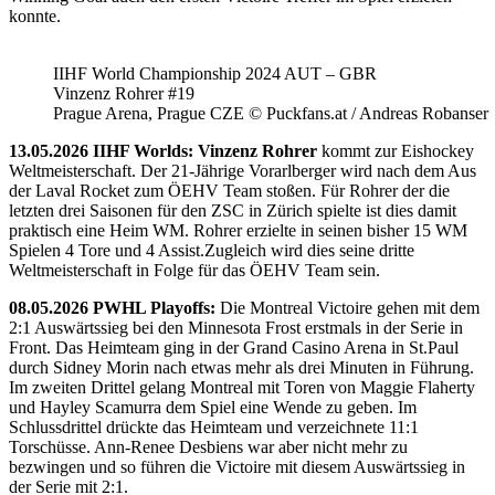
konnte.
IIHF World Championship 2024 AUT – GBR
Vinzenz Rohrer #19
Prague Arena, Prague CZE © Puckfans.at / Andreas Robanser
13.05.2026 IIHF Worlds: Vinzenz Rohrer
kommt zur Eishockey
Weltmeisterschaft. Der 21-Jährige Vorarlberger wird nach dem Aus
der Laval Rocket zum ÖEHV Team stoßen. Für Rohrer der die
letzten drei Saisonen für den ZSC in Zürich spielte ist dies damit
praktisch eine Heim WM. Rohrer erzielte in seinen bisher 15 WM
Spielen 4 Tore und 4 Assist.Zugleich wird dies seine dritte
Weltmeisterschaft in Folge für das ÖEHV Team sein.
08.05.2026 PWHL Playoffs:
Die Montreal Victoire gehen mit dem
2:1 Auswärtssieg bei den Minnesota Frost erstmals in der Serie in
Front. Das Heimteam ging in der Grand Casino Arena in St.Paul
durch Sidney Morin nach etwas mehr als drei Minuten in Führung.
Im zweiten Drittel gelang Montreal mit Toren von Maggie Flaherty
und Hayley Scamurra dem Spiel eine Wende zu geben. Im
Schlussdrittel drückte das Heimteam und verzeichnete 11:1
Torschüsse. Ann-Renee Desbiens war aber nicht mehr zu
bezwingen und so führen die Victoire mit diesem Auswärtssieg in
der Serie mit 2:1.