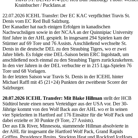
Krainbucher / Puckfans.at
22.07.2026 ICEHL Transfer: Der EC KAC verpflichtet Travis St.
Denis vom EC Red Bull Salzburg.
Der Kanadier hat nach einigen Erfolgen in kanadischen
Nachwuchsligen sowie in der NCAA an der Quinnipiac University
fünf Jahre in der AHL gespielt. In insgesamt 294 Spielen kam der
Stürmer auf 69 Tore und 76 Assists. Anschließend wechselte St.
Denis in die deutsche DEL zu den Straubing Tigers, wo er zwei
Jahre blieb. Es folgte eine DEL-Saison beim ERC Ingolstadt, um
anschließend noch einmal zu den Straubing Tigers zurückzukehren.
In den vier Jahren in der DEL verbuchte er in 215 Liga-Spielen 76
Tore und 68 Vorlagen.
In der letzten Saison war Travis St. Denis in der ICEHL hinter
Michael Raffl mit 45 (21+24) Punkten der zweitbeste Scorer der
Salzburger.
20.07.2026 ICEHL Transfer: Mit Blake Hillman
stellt der HCB
Südtirol heute einen neuen Verteidiger aus der USA vor. Der 30-
Jährige kommt von den Wolf Back aus der AHL wo er In seinen
vier Spielzeiten in Hartford auf 176 Einsätze für die Wolf Pack und
dabei erzielte er 30 Punkte (9 Tore, 27 Assists).
Der aus Elk River, Minnesota, stammende Hillman absolvierte in
der AHL für insgesamt die Hartford Wolf Pack, Grand Rapids
Griffins, Providence Bruins, Stockton Heat und Rockford IceHogs