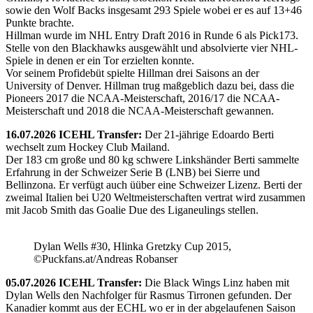
sowie den Wolf Backs insgesamt 293 Spiele wobei er es auf 13+46
Punkte brachte.
Hillman wurde im NHL Entry Draft 2016 in Runde 6 als Pick173.
Stelle von den Blackhawks ausgewählt und absolvierte vier NHL-
Spiele in denen er ein Tor erzielten konnte.
Vor seinem Profidebüt spielte Hillman drei Saisons an der
University of Denver. Hillman trug maßgeblich dazu bei, dass die
Pioneers 2017 die NCAA-Meisterschaft, 2016/17 die NCAA-
Meisterschaft und 2018 die NCAA-Meisterschaft gewannen.
16.07.2026 ICEHL Transfer:
Der 21-jährige Edoardo Berti
wechselt zum Hockey Club Mailand.
Der 183 cm große und 80 kg schwere Linkshänder Berti sammelte
Erfahrung in der Schweizer Serie B (LNB) bei Sierre und
Bellinzona. Er verfügt auch üüber eine Schweizer Lizenz. Berti der
zweimal Italien bei U20 Weltmeisterschaften vertrat wird zusammen
mit Jacob Smith das Goalie Due des Liganeulings stellen.
Dylan Wells #30, Hlinka Gretzky Cup 2015,
©Puckfans.at/Andreas Robanser
05.07.2026 ICEHL Transfer:
Die Black Wings Linz haben mit
Dylan Wells den Nachfolger für Rasmus Tirronen gefunden. Der
Kanadier kommt aus der ECHL wo er in der abgelaufenen Saison