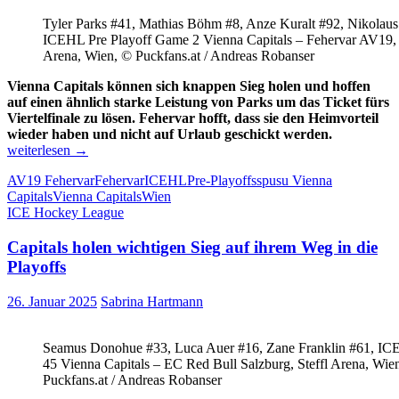
Tyler Parks #41, Mathias Böhm #8, Anze Kuralt #92, Nikolaus
ICEHL Pre Playoff Game 2 Vienna Capitals – Fehervar AV19, 
Arena, Wien, © Puckfans.at / Andreas Robanser
Vienna Capitals können sich knappen Sieg holen und hoffen
auf einen ähnlich starke Leistung von Parks um das Ticket fürs
Viertelfinale zu lösen. Fehervar hofft, dass sie den Heimvorteil
Parks
wieder haben und nicht auf Urlaub geschickt werden.
parkte
weiterlesen
→
sich
AV19 Fehervar
Fehervar
ICEHL
Pre-Playoffs
spusu Vienna
ein
Capitals
Vienna Capitals
Wien
und
ICE Hockey League
lässt
Wien
Capitals holen wichtigen Sieg auf ihrem Weg in die
weiter
träumen
Playoffs
26. Januar 2025
Sabrina Hartmann
Seamus Donohue #33, Luca Auer #16, Zane Franklin #61, I
45 Vienna Capitals – EC Red Bull Salzburg, Steffl Arena, Wie
Puckfans.at / Andreas Robanser