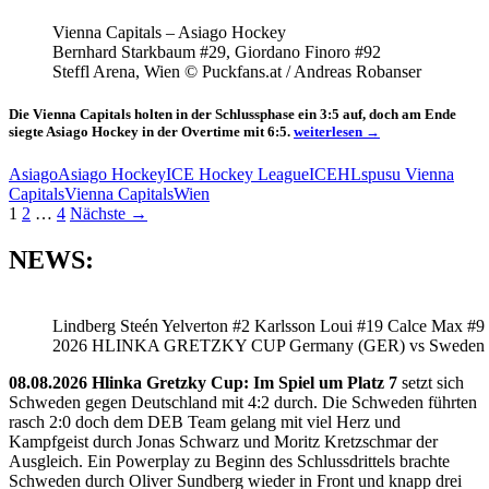
Vienna Capitals – Asiago Hockey
Bernhard Starkbaum #29, Giordano Finoro #92
Steffl Arena, Wien © Puckfans.at / Andreas Robanser
Die Vienna Capitals holten in der Schlussphase ein 3:5 auf, doch am Ende
Asiago
siegte Asiago Hockey in der Overtime mit 6:5.
weiterlesen
→
gewinnt
erneut
Asiago
Asiago Hockey
ICE Hockey League
ICEHL
spusu Vienna
gegen
Capitals
Vienna Capitals
Wien
die
Beitragsnavigation
1
2
…
4
Nächste →
Vienna
Capitals
NEWS:
Lindberg Steén Yelverton #2 Karlsson Loui #19 Calce Max #9
2026 HLINKA GRETZKY CUP Germany (GER) vs Sweden
08.08.2026 Hlinka Gretzky Cup: Im Spiel um Platz 7
setzt sich
Schweden gegen Deutschland mit 4:2 durch. Die Schweden führten
rasch 2:0 doch dem DEB Team gelang mit viel Herz und
Kampfgeist durch Jonas Schwarz und Moritz Kretzschmar der
Ausgleich. Ein Powerplay zu Beginn des Schlussdrittels brachte
Schweden durch Oliver Sundberg wieder in Front und knapp drei