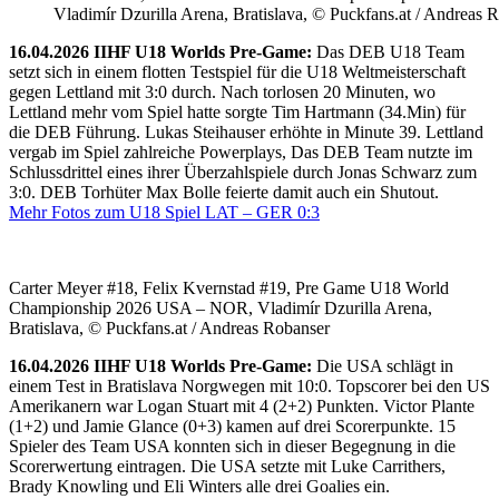
Vladimír Dzurilla Arena, Bratislava, © Puckfans.at / Andreas 
16.04.2026 IIHF U18 Worlds Pre-Game:
Das DEB U18 Team
setzt sich in einem flotten Testspiel für die U18 Weltmeisterschaft
gegen Lettland mit 3:0 durch. Nach torlosen 20 Minuten, wo
Lettland mehr vom Spiel hatte sorgte Tim Hartmann (34.Min) für
die DEB Führung. Lukas Steihauser erhöhte in Minute 39. Lettland
vergab im Spiel zahlreiche Powerplays, Das DEB Team nutzte im
Schlussdrittel eines ihrer Überzahlspiele durch Jonas Schwarz zum
3:0. DEB Torhüter Max Bolle feierte damit auch ein Shutout.
Mehr Fotos zum U18 Spiel LAT – GER 0:3
Carter Meyer #18, Felix Kvernstad #19, Pre Game U18 World
Championship 2026 USA – NOR, Vladimír Dzurilla Arena,
Bratislava, © Puckfans.at / Andreas Robanser
16.04.2026 IIHF U18 Worlds Pre-Game:
Die USA schlägt in
einem Test in Bratislava Norgwegen mit 10:0. Topscorer bei den US
Amerikanern war Logan Stuart mit 4 (2+2) Punkten. Victor Plante
(1+2) und Jamie Glance (0+3) kamen auf drei Scorerpunkte. 15
Spieler des Team USA konnten sich in dieser Begegnung in die
Scorerwertung eintragen. Die USA setzte mit Luke Carrithers,
Brady Knowling und Eli Winters alle drei Goalies ein.