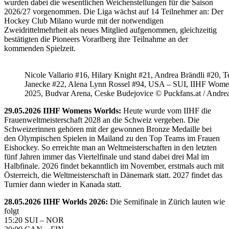
wurden dabei die wesentlichen Weichenstellungen für die Saison
2026/27 vorgenommen. Die Liga wächst auf 14 Teilnehmer an: Der
Hockey Club Milano wurde mit der notwendigen
Zweidrittelmehrheit als neues Mitglied aufgenommen, gleichzeitig
bestätigten die Pioneers Vorarlberg ihre Teilnahme an der
kommenden Spielzeit.
Nicole Vallario #16, Hilary Knight #21, Andrea Brändli #20, T
Janecke #22, Alena Lynn Rossel #94, USA – SUI, IIHF Wome
2025, Budvar Arena, Ceske Budejovice © Puckfans.at / Andre
29.05.2026 IIHF Womens Worlds:
Heute wurde vom IIHF die
Frauenweltmeisterschaft 2028 an die Schweiz vergeben. Die
Schweizerinnen gehören mit der gewonnen Bronze Medaille bei
den Olympischen Spielen in Mailand zu den Top Teams im Frauen
Eishockey. So erreichte man an Weltmeisterschaften in den letzten
fünf Jahren immer das Viertelfinale und stand dabei drei Mal im
Halbfinale. 2026 findet bekanntlich im November, erstmals auch mit
Österreich, die Weltmeisterschaft in Dänemark statt. 2027 findet das
Turnier dann wieder in Kanada statt.
28.05.2026 IIHF Worlds 2026:
Die Semifinale in Zürich lauten wie
folgt
15:20 SUI – NOR