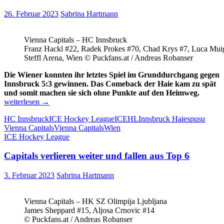
Serie
aus
26. Februar 2023
Sabrina Hartmann
Vienna Capitals – HC Innsbruck
Franz Hackl #22, Radek Prokes #70, Chad Krys #7, Luca Mui
Steffl Arena, Wien © Puckfans.at / Andreas Robanser
Die Wiener konnten ihr letztes Spiel im Grunddurchgang gegen
Innsbruck 5:3 gewinnen. Das Comeback der Haie kam zu spät
Wiener
und somit machen sie sich ohne Punkte auf den Heimweg.
gewann
weiterlesen
→
umkämp
HC Innsbruck
ICE Hockey League
ICEHL
Innsbruck Haie
spusu
Partie
Vienna Capitals
Vienna Capitals
Wien
mit
ICE Hockey League
5:3
Capitals verlieren weiter und fallen aus Top 6
3. Februar 2023
Sabrina Hartmann
Vienna Capitals – HK SZ Olimpija Ljubljana
James Sheppard #15, Aljosa Crnovic #14
© Puckfans.at / Andreas Robanser