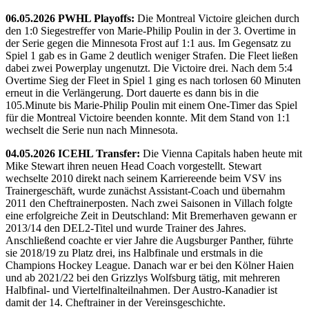
06.05.2026 PWHL Playoffs:
Die Montreal Victoire gleichen durch
den 1:0 Siegestreffer von Marie-Philip Poulin in der 3. Overtime in
der Serie gegen die Minnesota Frost auf 1:1 aus. Im Gegensatz zu
Spiel 1 gab es in Game 2 deutlich weniger Strafen. Die Fleet ließen
dabei zwei Powerplay ungenutzt. Die Victoire drei. Nach dem 5:4
Overtime Sieg der Fleet in Spiel 1 ging es nach torlosen 60 Minuten
erneut in die Verlängerung. Dort dauerte es dann bis in die
105.Minute bis Marie-Philip Poulin mit einem One-Timer das Spiel
für die Montreal Victoire beenden konnte. Mit dem Stand von 1:1
wechselt die Serie nun nach Minnesota.
04.05.2026 ICEHL Transfer:
Die Vienna Capitals haben heute mit
Mike Stewart ihren neuen Head Coach vorgestellt. Stewart
wechselte 2010 direkt nach seinem Karriereende beim VSV ins
Trainergeschäft, wurde zunächst Assistant-Coach und übernahm
2011 den Cheftrainerposten. Nach zwei Saisonen in Villach folgte
eine erfolgreiche Zeit in Deutschland: Mit Bremerhaven gewann er
2013/14 den DEL2-Titel und wurde Trainer des Jahres.
Anschließend coachte er vier Jahre die Augsburger Panther, führte
sie 2018/19 zu Platz drei, ins Halbfinale und erstmals in die
Champions Hockey League. Danach war er bei den Kölner Haien
und ab 2021/22 bei den Grizzlys Wolfsburg tätig, mit mehreren
Halbfinal- und Viertelfinalteilnahmen. Der Austro-Kanadier ist
damit der 14. Cheftrainer in der Vereinsgeschichte.