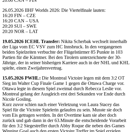
20:00 CAN – FIN
26.05.2026 IIHF Worlds 2026: Die Viertelfinale lauten:
16:20 FIN – CZE
16:20 CAN – USA
20:20 SUI – SWE
20:20 NOR – LAT
19.05.2026 ICEHL Transfer:
Nikita Scherbak wechselt innerhalb
der Liga vom EC VSV zum HC Innsbruck. In den vergangenen
beiden Spielzeiten verbuchte der Flügelstürmer 85 Punkte in 103
Partien für die Kärntner. Bei den Tirolern unterzeichnete der 30-
Jährige, der in seiner bisherigen Karriere auch in der NHL und KHL
spielte, einen Zweijahresvertrag.
15.05.2026 PWHL:
Die Montreal Victoire legen mit dem 3:2 OT
Sieg im Walter Cup Finale Game 1 gegen die Ottawa Charge vor.
Ottawa legte in diesem Spiel zweimal durch Rebecca Leslie vor.
Montreal gelang der Ausgleich erst drei Sekunden vor Ende durch
Nicole Gosling.
Kurz zuvor schien nach einer Verletzung von Laura Stacey das
Spiel für die Victoire Spielerin gelaufen zu sein. Musste sie doch
vom Eis getragen werden. In der Overtime kam sie aber doch
zurück und gab dann in der 63.Minute die entscheidende Vorarbeit
für den 3:2 Siegestreffer durch Abby Roque die neben des Games
Winning Goal auch den ersten Victoire Treffer im Spiel erzielen