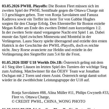
03.05.2026 PWHL Playoffs:
Die Boston Fleet müssen sich im
zweiten Spiel der PWHL Semifinale gegen die Ottawa Charge mit
1:3 geschlagen geben. Tore von Ronja Savolainen und Fanuza
Kadirova sowie ein Treffer ins leere Tor von Gabbie Hughes
sorgten für den Charge Erfolg. Den Ehrentreffer für Boston erzielte
Megan Keller am Ende des zweiten Drittel zum kurzzeitigen 1:2.
In der zweiten Serie stand vergangene Nacht erst Spiel 1 an. Dabei
musste das Spiel zwischen Minnesota und Montréal in der
Verlängerun. Laura Stacey spielte überragend und erzielte den ersten
Hattrick in der Geschichte der PWHL-Playoffs, doch es reichte
nicht. Jincy Roese avancierte zur Heldin und erzielte in der
Verlängerung den Siegtreffer zum 5:4 für die Frost.
01.05.2026 IIHF U18 Worlds Div.1B:
Österreich geling mit dem
4:1 Sieg über Litauen im letzten Spiel des Turniers der wichtige Sieg
zum Aufstieg. Matchwinner für das ÖEHV Team war Jonathan
Oschgan mit 2 Toren und einen Assist. Österreich steigt damit sofort
wieder in die zweithöchste Leistungsgruppe der U18 auf.
Ronja Savolainen #88, Alina Müller #11, Philips Gwyneth #33
Fleet vs. Ottawa Charge,
© CREDIT PWHL, CHINA_WONG PHOTO