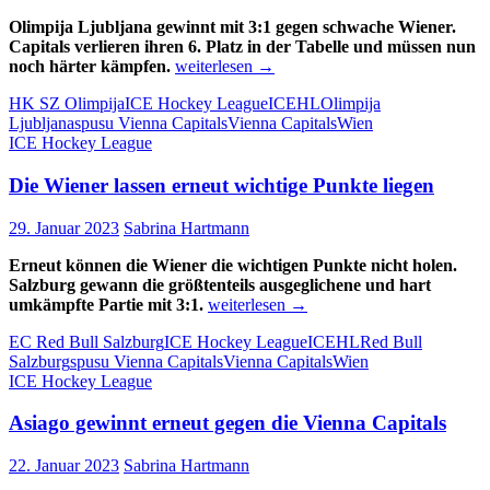
Olimpija Ljubljana gewinnt mit 3:1 gegen schwache Wiener.
Capitals verlieren ihren 6. Platz in der Tabelle und müssen nun
Capitals
noch härter kämpfen.
weiterlesen
→
verlieren
HK SZ Olimpija
ICE Hockey League
ICEHL
Olimpija
weiter
Ljubljana
spusu Vienna Capitals
Vienna Capitals
Wien
und
ICE Hockey League
fallen
aus
Die Wiener lassen erneut wichtige Punkte liegen
Top
6
29. Januar 2023
Sabrina Hartmann
Erneut können die Wiener die wichtigen Punkte nicht holen.
Salzburg gewann die größtenteils ausgeglichene und hart
Die
umkämpfte Partie mit 3:1.
weiterlesen
→
Wiener
EC Red Bull Salzburg
ICE Hockey League
ICEHL
Red Bull
lassen
Salzburg
spusu Vienna Capitals
Vienna Capitals
Wien
erneut
ICE Hockey League
wichtige
Punkte
Asiago gewinnt erneut gegen die Vienna Capitals
liegen
22. Januar 2023
Sabrina Hartmann