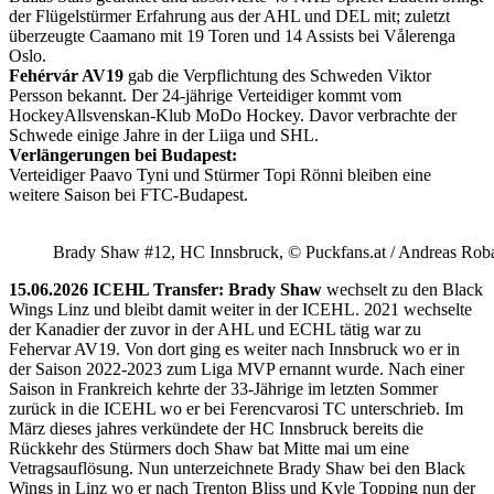
der Flügelstürmer Erfahrung aus der AHL und DEL mit; zuletzt
überzeugte Caamano mit 19 Toren und 14 Assists bei Vålerenga
Oslo.
Fehérvár AV19
gab die Verpflichtung des Schweden Viktor
Persson bekannt. Der 24-jährige Verteidiger kommt vom
HockeyAllsvenskan-Klub MoDo Hockey. Davor verbrachte der
Schwede einige Jahre in der Liiga und SHL.
Verlängerungen bei Budapest:
Verteidiger Paavo Tyni und Stürmer Topi Rönni bleiben eine
weitere Saison bei FTC-Budapest.
Brady Shaw #12, HC Innsbruck, © Puckfans.at / Andreas Rob
15.06.2026 ICEHL Transfer: Brady Shaw
wechselt zu den Black
Wings Linz und bleibt damit weiter in der ICEHL. 2021 wechselte
der Kanadier der zuvor in der AHL und ECHL tätig war zu
Fehervar AV19. Von dort ging es weiter nach Innsbruck wo er in
der Saison 2022-2023 zum Liga MVP ernannt wurde. Nach einer
Saison in Frankreich kehrte der 33-Jährige im letzten Sommer
zurück in die ICEHL wo er bei Ferencvarosi TC unterschrieb. Im
März dieses jahres verkündete der HC Innsbruck bereits die
Rückkehr des Stürmers doch Shaw bat Mitte mai um eine
Vetragsauflösung. Nun unterzeichnete Brady Shaw bei den Black
Wings in Linz wo er nach Trenton Bliss und Kyle Topping nun der