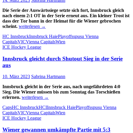
14. März 2023
Sabrina Hartmann
Die Serie der Auswärtssiege setzte sich fort, Innsbruck gleich
nach einem 2:1 OT in der Serie erneut aus. Ein kleiner Trost ist
dass der Tor bann in der Heimat für die Wiener gebrochen
Innsbruck
scheint.
weiterlesen
→
gleicht
HC Innsbruck
Innsbruck Haie
Playoffs
spusu Vienna
in
Capitals
VIC
Vienna Capitals
Wien
der
ICE Hockey League
Serie
nach
Innsbruck gleicht durch Shutout Sieg in der Serie
OT-
Sieg
aus
aus
10. März 2023
Sabrina Hartmann
Innsbruck gleicht in der Serie aus, nach ungefährdeten 4:0
Sieg. Die Wiener müssen bis zum Sonntag das Torschießen
Innsbruck
erlernen.
weiterlesen
→
gleicht
Caps
HC Innsbruck
HCI
Innsbruck Haie
Playoffs
spusu Vienna
durch
Capitals
VIC
Vienna Capitals
Wien
Shutout
ICE Hockey League
Sieg
in
Wiener gewannen umkämpfte Partie mit 5:3
der