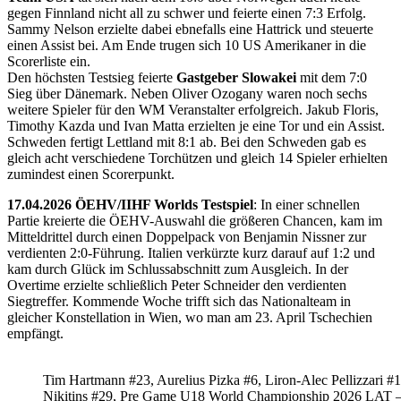
gegen Finnland nicht all zu schwer und feierte einen 7:3 Erfolg.
Sammy Nelson erzielte dabei ebnefalls eine Hattrick und steuerte
einen Assist bei. Am Ende trugen sich 10 US Amerikaner in die
Scorerliste ein.
Den höchsten Testsieg feierte
Gastgeber Slowakei
mit dem 7:0
Sieg über Dänemark. Neben Oliver Ozogany waren noch sechs
weitere Spieler für den WM Veranstalter erfolgreich. Jakub Floris,
Timothy Kazda und Ivan Matta erzielten je eine Tor und ein Assist.
Schweden fertigt Lettland mit 8:1 ab. Bei den Schweden gab es
gleich acht verschiedene Torchützen und gleich 14 Spieler erhielten
zumindest einen Scorerpunkt.
17.04.2026 ÖEHV/IIHF Worlds Testspiel
: In einer schnellen
Partie kreierte die ÖEHV-Auswahl die größeren Chancen, kam im
Mitteldrittel durch einen Doppelpack von Benjamin Nissner zur
verdienten 2:0-Führung. Italien verkürzte kurz darauf auf 1:2 und
kam durch Glück im Schlussabschnitt zum Ausgleich. In der
Overtime erzielte schließlich Peter Schneider den verdienten
Siegtreffer. Kommende Woche trifft sich das Nationalteam in
gleicher Konstellation in Wien, wo man am 23. April Tschechien
empfängt.
Tim Hartmann #23, Aurelius Pizka #6, Liron-Alec Pellizzari #16
Nikitins #29, Pre Game U18 World Championship 2026 LAT 