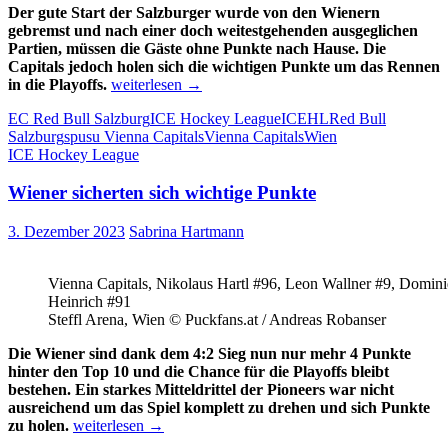
Der gute Start der Salzburger wurde von den Wienern
gebremst und nach einer doch weitestgehenden ausgeglichen
Partien, müssen die Gäste ohne Punkte nach Hause. Die
Capitals jedoch holen sich die wichtigen Punkte um das Rennen
Capitals
in die Playoffs.
weiterlesen
→
holen
EC Red Bull Salzburg
ICE Hockey League
ICEHL
Red Bull
wichtigen
Salzburg
spusu Vienna Capitals
Vienna Capitals
Wien
Sieg
ICE Hockey League
auf
ihrem
Wiener sicherten sich wichtige Punkte
Weg
in
die
3. Dezember 2023
Sabrina Hartmann
Playoffs
Vienna Capitals, Nikolaus Hartl #96, Leon Wallner #9, Domin
Heinrich #91
Steffl Arena, Wien © Puckfans.at / Andreas Robanser
Die Wiener sind dank dem 4:2 Sieg nun nur mehr 4 Punkte
hinter den Top 10 und die Chance für die Playoffs bleibt
bestehen. Ein starkes Mitteldrittel der Pioneers war nicht
ausreichend um das Spiel komplett zu drehen und sich Punkte
Wiener
zu holen.
weiterlesen
→
sicherten