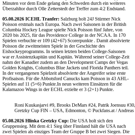
Minuten vor dem Ende gelang den Schweden durch ein weiteres
Überzahltor durch Olle Zetterstedt der Treffer zum 4:2 Endstand.
05.08.2026 ICEHL Tranfer:
Salzburg holt 24J Stürmer Nick
Poisson erstmals nach Europa. Nach zwei Saisonen in der British
Columbia Hockey League spielte Nick Poisson fünf Jahre, von
2020 bis 2025, für das Providence College in der NCAA. In 170
Spielen verbuchte er 109 (42+67) Scorerpunkte . Damit absolvierte
Poisson die zweitmeisten Spiele in der Geschichte des
Eishockeyprogramms. In seinen letzten beiden College-Saisonen
war er Assistenzkapitän und Kapitän. Während seiner College-Zeit
nahm der Kanadier zudem an den Development Camps der Vegas
Golden Knights, Columbus Blue Jackets und Florida Panthers teil.
In der vergangenen Spielzeit absolvierte der Angreifer seine erste
Profisaison. Für die Abbotsford Canucks kam Poisson in 43 AHL-
Spielen auf 11 (5+6) Punkte.In neun weiteren Einsätzen für die
Kalamazoo Wings in der ECHL erzielte er 3 (2+1) Punkte.
Roni Kuukasjarvi #9, Brooks DeMars #24, Patrik Joensuu #30
Gretzky Cup FIN – USA, Edmonton, © Puckfans.at / Andreas
05.08.2026 Hlinka Gretzky Cup:
Die USA holt sich den
Gruppensieg. Mit dem 4:1 Sieg über Finnland hält die USA nach
zwei Spielen als einziges Team der Gruppe B bei zwei Siegen. Die