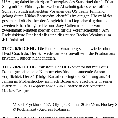
USA ging dabei im einzigen Powerplay des Startdrittel durch Ethan
Sung mit 1:0 Führung. Im zweiten Abschnitt gab es einen offenen
Schlagabtausch mit leichten Vorteilen des US Team. Finnland
gelang durch Niklas Borgström, ebenfalls im einigen Überzahl des
gesamten Drittels aber der Ausgleich. Ein Doppelschlag durch den
zweiten Ethan Sung Treffer und Joey Cullen innerhalb von
zweieinhalb Minuten sorgten dann für die Vorentscheidung. Am
Ende riskierte Finnland alles und dies nutzte Becker Wenkus zum
4:1 Endstand.
31.07.2026 ICEHL
: Die Pioneers Vorarlberg stehen wieder ohne
Head Coach da. Der Schwede Janne Grönvall wird die Position aus
privaten Gründen nicht antreten.
31.07.2026 ICEHL Transfer:
Der HCB Südtirol hat mit Louis
Domingue seine neue Nummer eins für die kommende Saison
verpflichtet. Der 34-jährige Kanadier bringt die Erfahrung aus 14
Jahren im Profieishockey mit nach Bozen und absolvierte in seiner
Karriere 151 NHL-Spiele sowie 246 Einsätze in der American
Hockey League.
Mikael Frycklund #67, Olympic Games 2026 Mens Hockey 
© Puckfans.at / Andreas Robanser