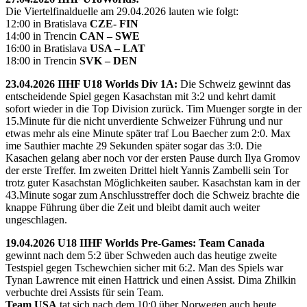
Die Viertelfinalduelle am 29.04.2026 lauten wie folgt:
12:00 in Bratislava
CZE- FIN
14:00 in Trencin
CAN – SWE
16:00 in Bratislava
USA – LAT
18:00 in Trencin
SVK – DEN
23.04.2026 IIHF U18 Worlds Div 1A:
Die Schweiz gewinnt das
entscheidende Spiel gegen Kasachstan mit 3:2 und kehrt damit
sofort wieder in die Top Division zurück. Tim Muenger sorgte in der
15.Minute für die nicht unverdiente Schweizer Führung und nur
etwas mehr als eine Minute später traf Lou Baecher zum 2:0. Max
ime Sauthier machte 29 Sekunden später sogar das 3:0. Die
Kasachen gelang aber noch vor der ersten Pause durch Ilya Gromov
der erste Treffer. Im zweiten Drittel hielt Yannis Zambelli sein Tor
trotz guter Kasachstan Möglichkeiten sauber. Kasachstan kam in der
43.Minute sogar zum Anschlusstreffer doch die Schweiz brachte die
knappe Führung über die Zeit und bleibt damit auch weiter
ungeschlagen.
19.04.2026 U18 IIHF Worlds Pre-Games: Team Canada
gewinnt nach dem 5:2 über Schweden auch das heutige zweite
Testspiel gegen Tschewchien sicher mit 6:2. Man des Spiels war
Tynan Lawrence mit einen Hattrick und einen Assist. Dima Zhilkin
verbuchte drei Assists für sein Team.
Team USA
tat sich nach dem 10:0 über Norwegen auch heute