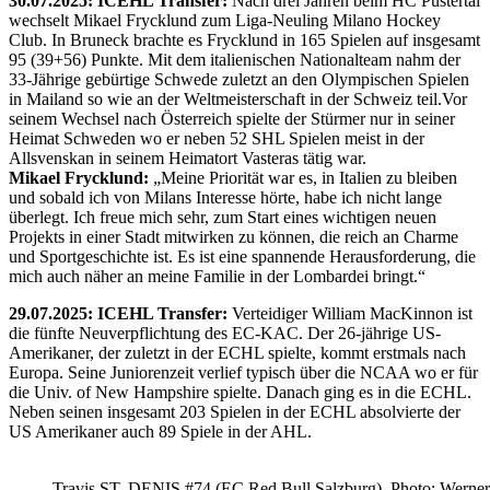
30.07.2025: ICEHL Transfer:
Nach drei Jahren beim HC Pustertal
wechselt Mikael Frycklund zum Liga-Neuling Milano Hockey
Club. In Bruneck brachte es Frycklund in 165 Spielen auf insgesamt
95 (39+56) Punkte. Mit dem italienischen Nationalteam nahm der
33-Jährige gebürtige Schwede zuletzt an den Olympischen Spielen
in Mailand so wie an der Weltmeisterschaft in der Schweiz teil.Vor
seinem Wechsel nach Österreich spielte der Stürmer nur in seiner
Heimat Schweden wo er neben 52 SHL Spielen meist in der
Allsvenskan in seinem Heimatort Vasteras tätig war.
Mikael Frycklund:
„Meine Priorität war es, in Italien zu bleiben
und sobald ich von Milans Interesse hörte, habe ich nicht lange
überlegt. Ich freue mich sehr, zum Start eines wichtigen neuen
Projekts in einer Stadt mitwirken zu können, die reich an Charme
und Sportgeschichte ist. Es ist eine spannende Herausforderung, die
mich auch näher an meine Familie in der Lombardei bringt.“
29.07.2025: ICEHL Transfer:
Verteidiger William MacKinnon ist
die fünfte Neuverpflichtung des EC-KAC. Der 26-jährige US-
Amerikaner, der zuletzt in der ECHL spielte, kommt erstmals nach
Europa. Seine Juniorenzeit verlief typisch über die NCAA wo er für
die Univ. of New Hampshire spielte. Danach ging es in die ECHL.
Neben seinen insgesamt 203 Spielen in der ECHL absolvierte der
US Amerikaner auch 89 Spiele in der AHL.
Travis ST. DENIS #74 (EC Red Bull Salzburg) Photo: Werner