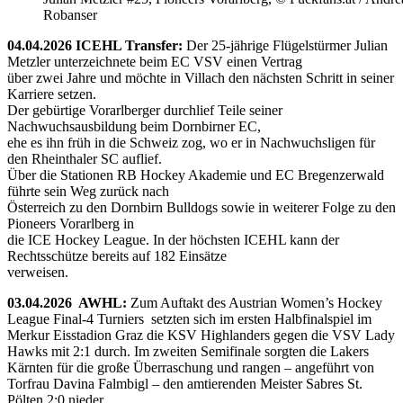
Robanser
04.04.2026 ICEHL Transfer:
Der 25-jährige Flügelstürmer Julian
Metzler unterzeichnete beim EC VSV einen Vertrag
über zwei Jahre und möchte in Villach den nächsten Schritt in seiner
Karriere setzen.
Der gebürtige Vorarlberger durchlief Teile seiner
Nachwuchsausbildung beim Dornbirner EC,
ehe es ihn früh in die Schweiz zog, wo er in Nachwuchsligen für
den Rheinthaler SC auflief.
Über die Stationen RB Hockey Akademie und EC Bregenzerwald
führte sein Weg zurück nach
Österreich zu den Dornbirn Bulldogs sowie in weiterer Folge zu den
Pioneers Vorarlberg in
die ICE Hockey League. In der höchsten ICEHL kann der
Rechtsschütze bereits auf 182 Einsätze
verweisen.
03.04.2026 AWHL:
Zum Auftakt des Austrian Women’s Hockey
League Final-4 Turniers setzten sich im ersten Halbfinalspiel im
Merkur Eisstadion Graz die KSV Highlanders gegen die VSV Lady
Hawks mit 2:1 durch. Im zweiten Semifinale sorgten die Lakers
Kärnten für die große Überraschung und rangen – angeführt von
Torfrau Davina Falmbigl – den amtierenden Meister Sabres St.
Pölten 2:0 nieder.