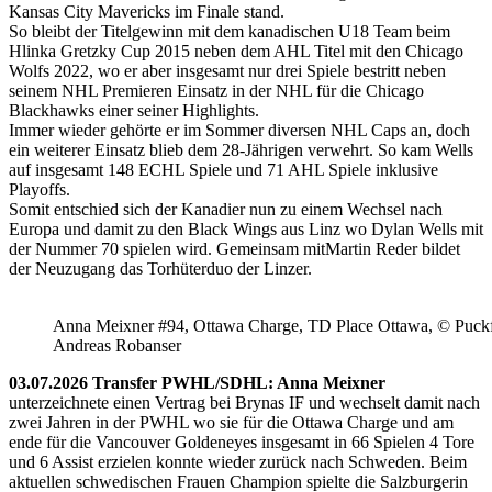
Kansas City Mavericks im Finale stand.
So bleibt der Titelgewinn mit dem kanadischen U18 Team beim
Hlinka Gretzky Cup 2015 neben dem AHL Titel mit den Chicago
Wolfs 2022, wo er aber insgesamt nur drei Spiele bestritt neben
seinem NHL Premieren Einsatz in der NHL für die Chicago
Blackhawks einer seiner Highlights.
Immer wieder gehörte er im Sommer diversen NHL Caps an, doch
ein weiterer Einsatz blieb dem 28-Jährigen verwehrt. So kam Wells
auf insgesamt 148 ECHL Spiele und 71 AHL Spiele inklusive
Playoffs.
Somit entschied sich der Kanadier nun zu einem Wechsel nach
Europa und damit zu den Black Wings aus Linz wo Dylan Wells mit
der Nummer 70 spielen wird. Gemeinsam mitMartin Reder bildet
der Neuzugang das Torhüterduo der Linzer.
Anna Meixner #94, Ottawa Charge, TD Place Ottawa, © Puckfa
Andreas Robanser
03.07.2026 Transfer PWHL/SDHL: Anna Meixner
unterzeichnete einen Vertrag bei Brynas IF und wechselt damit nach
zwei Jahren in der PWHL wo sie für die Ottawa Charge und am
ende für die Vancouver Goldeneyes insgesamt in 66 Spielen 4 Tore
und 6 Assist erzielen konnte wieder zurück nach Schweden. Beim
aktuellen schwedischen Frauen Champion spielte die Salzburgerin