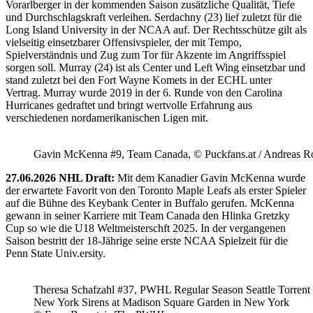
Vorarlberger in der kommenden Saison zusätzliche Qualität, Tiefe
und Durchschlagskraft verleihen. Serdachny (23) lief zuletzt für die
Long Island University in der NCAA auf. Der Rechtsschütze gilt als
vielseitig einsetzbarer Offensivspieler, der mit Tempo,
Spielverständnis und Zug zum Tor für Akzente im Angriffsspiel
sorgen soll. Murray (24) ist als Center und Left Wing einsetzbar und
stand zuletzt bei den Fort Wayne Komets in der ECHL unter
Vertrag. Murray wurde 2019 in der 6. Runde von den Carolina
Hurricanes gedraftet und bringt wertvolle Erfahrung aus
verschiedenen nordamerikanischen Ligen mit.
Gavin McKenna #9, Team Canada, © Puckfans.at / Andreas R
27.06.2026 NHL Draft:
Mit dem Kanadier Gavin McKenna wurde
der erwartete Favorit von den Toronto Maple Leafs als erster Spieler
auf die Bühne des Keybank Center in Buffalo gerufen. McKenna
gewann in seiner Karriere mit Team Canada den Hlinka Gretzky
Cup so wie die U18 Weltmeisterschft 2025. In der vergangenen
Saison bestritt der 18-Jährige seine erste NCAA Spielzeit für die
Penn State Univ.ersity.
Theresa Schafzahl #37, PWHL Regular Season Seattle Torrent 
New York Sirens at Madison Square Garden in New York