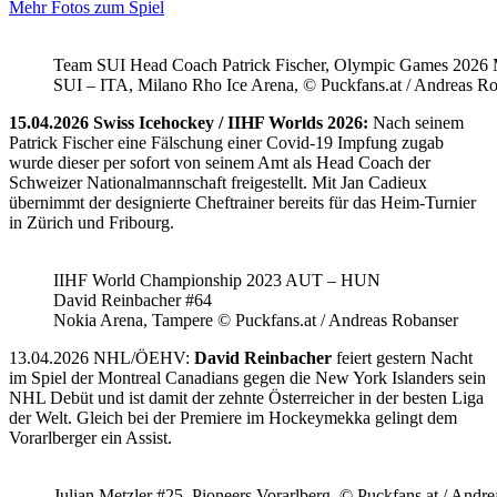
Mehr Fotos zum Spiel
Team SUI Head Coach Patrick Fischer, Olympic Games 202
SUI – ITA, Milano Rho Ice Arena, © Puckfans.at / Andreas R
15.04.2026 Swiss Icehockey / IIHF Worlds 2026:
Nach seinem
Patrick Fischer eine Fälschung einer Covid-19 Impfung zugab
wurde dieser per sofort von seinem Amt als Head Coach der
Schweizer Nationalmannschaft freigestellt. Mit Jan Cadieux
übernimmt der designierte Cheftrainer bereits für das Heim-Turnier
in Zürich und Fribourg.
IIHF World Championship 2023 AUT – HUN
David Reinbacher #64
Nokia Arena, Tampere © Puckfans.at / Andreas Robanser
13.04.2026 NHL/ÖEHV:
David Reinbacher
feiert gestern Nacht
im Spiel der Montreal Canadians gegen die New York Islanders sein
NHL Debüt und ist damit der zehnte Österreicher in der besten Liga
der Welt. Gleich bei der Premiere im Hockeymekka gelingt dem
Vorarlberger ein Assist.
Julian Metzler #25, Pioneers Vorarlberg, © Puckfans.at / Andre