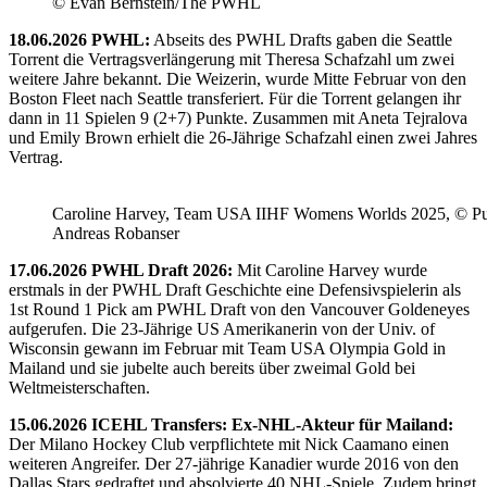
© Evan Bernstein/The PWHL
18.06.2026 PWHL:
Abseits des PWHL Drafts gaben die Seattle
Torrent die Vertragsverlängerung mit Theresa Schafzahl um zwei
weitere Jahre bekannt. Die Weizerin, wurde Mitte Februar von den
Boston Fleet nach Seattle transferiert. Für die Torrent gelangen ihr
dann in 11 Spielen 9 (2+7) Punkte. Zusammen mit Aneta Tejralova
und Emily Brown erhielt die 26-Jährige Schafzahl einen zwei Jahres
Vertrag.
Caroline Harvey, Team USA IIHF Womens Worlds 2025, © Puc
Andreas Robanser
17.06.2026 PWHL Draft 2026:
Mit Caroline Harvey wurde
erstmals in der PWHL Draft Geschichte eine Defensivspielerin als
1st Round 1 Pick am PWHL Draft von den Vancouver Goldeneyes
aufgerufen. Die 23-Jährige US Amerikanerin von der Univ. of
Wisconsin gewann im Februar mit Team USA Olympia Gold in
Mailand und sie jubelte auch bereits über zweimal Gold bei
Weltmeisterschaften.
15.06.2026 ICEHL Transfers: Ex-NHL-Akteur für Mailand:
Der Milano Hockey Club verpflichtete mit Nick Caamano einen
weiteren Angreifer. Der 27-jährige Kanadier wurde 2016 von den
Dallas Stars gedraftet und absolvierte 40 NHL-Spiele. Zudem bringt