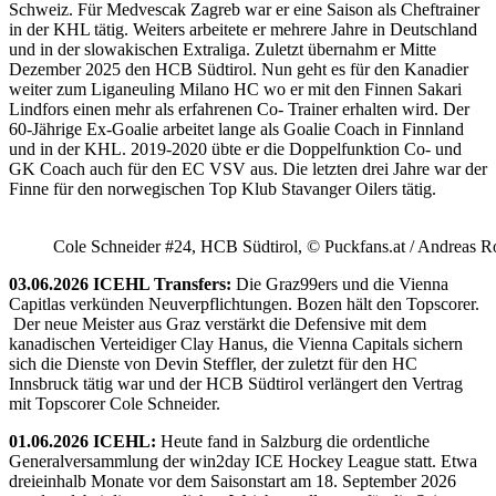
Schweiz. Für Medvescak Zagreb war er eine Saison als Cheftrainer
in der KHL tätig. Weiters arbeitete er mehrere Jahre in Deutschland
und in der slowakischen Extraliga. Zuletzt übernahm er Mitte
Dezember 2025 den HCB Südtirol. Nun geht es für den Kanadier
weiter zum Liganeuling Milano HC wo er mit den Finnen Sakari
Lindfors einen mehr als erfahrenen Co- Trainer erhalten wird. Der
60-Jährige Ex-Goalie arbeitet lange als Goalie Coach in Finnland
und in der KHL. 2019-2020 übte er die Doppelfunktion Co- und
GK Coach auch für den EC VSV aus. Die letzten drei Jahre war der
Finne für den norwegischen Top Klub Stavanger Oilers tätig.
Cole Schneider #24, HCB Südtirol, © Puckfans.at / Andreas R
03.06.2026 ICEHL Transfers:
Die Graz99ers und die Vienna
Capitlas verkünden Neuverpflichtungen. Bozen hält den Topscorer.
Der neue Meister aus Graz verstärkt die Defensive mit dem
kanadischen Verteidiger Clay Hanus, die Vienna Capitals sichern
sich die Dienste von Devin Steffler, der zuletzt für den HC
Innsbruck tätig war und der HCB Südtirol verlängert den Vertrag
mit Topscorer Cole Schneider.
01.06.2026 ICEHL:
Heute fand in Salzburg die ordentliche
Generalversammlung der win2day ICE Hockey League statt. Etwa
dreieinhalb Monate vor dem Saisonstart am 18. September 2026