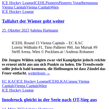
ICE Hockey League
ICEHL
Pioneers
Pioneers Vorarlberg
spusu
sich
Vienna Capitals
Vienna Capitals
Wien
wichtige
ICE Hockey League
Punkte
Talfahrt der Wiener geht weiter
25. Oktober 2023
Sabrina Hartmann
ICEHL Round 15 Vienna Capitals – EC KAC
Lorenz Widhalm #1, Timo Pallierer #60, Jan Mursak #9
Steffl Arena, Wien © Puckfans.at / Andreas Robanser
Die Jungen Wilden zeigten zwar viel Kampfgeist jedoch reichte
es erneut nicht aus um sich Punkte zu holen. Die Trendwende
sollte jedoch bald kommen, die Hoffnungen ist dass Zündel das
Talfahrt
Feuer entfacht.
weiterlesen
→
der
EC KAC
ICE Hockey League
ICEHL
KAC
spusu Vienna
Wiener
Capitals
Vienna Capitals
Wien
geht
ICE Hockey League
weiter
Innsbruck gleicht in der Serie nach OT-Sieg aus