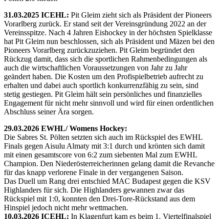
31.03.2025 ICEHL:
Pit Gleim zieht sich als Präsident der Pioneers
Vorarlberg zurück. Er stand seit der Vereinsgründung 2022 an der
Vereinsspitze. Nach 4 Jahren Eishockey in der höchsten Spielklasse
hat Pit Gleim nun beschlossen, sich als Präsident und Mäzen bei den
Pioneers Vorarlberg zurückzuziehen. Pit Gleim begründet den
Rückzug damit, dass sich die sportlichen Rahmenbedingungen als
auch die wirtschaftlichen Voraussetzungen von Jahr zu Jahr
geändert haben. Die Kosten um den Profispielbetrieb aufrecht zu
erhalten und dabei auch sportlich konkurrenzfähig zu sein, sind
stetig gestiegen. Pit Gleim hält sein persönliches und finanzielles
Engagement für nicht mehr sinnvoll und wird für einen ordentlichen
Abschluss seiner Ära sorgen.
29.03.2026 EWHL/ Womens Hockey:
Die Sabres St. Pölten setzten sich auch im Rückspiel des EWHL
Finals gegen Aisulu Almaty mit 3:1 durch und krönten sich damit
mit einen gesamtscore von 6:2 zum siebenten Mal zum EWHL
Champion. Den Niederösterreicherinnen gelang damit die Revanche
für das knapp verlorene Finale in der vergangenen Saison.
Das Duell um Rang drei entschied MAC Budapest gegen die KSV
Highlanders für sich. Die Highlanders gewannen zwar das
Rückspiel mit 1:0, konnten den Drei-Tore-Rückstand aus dem
Hinspiel jedoch nicht mehr wettmachen.
10.03.2026 ICEHL:
In Klagenfurt kam es beim 1. Viertelfinalspiel