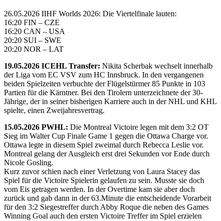
26.05.2026 IIHF Worlds 2026: Die Viertelfinale lauten:
16:20 FIN – CZE
16:20 CAN – USA
20:20 SUI – SWE
20:20 NOR – LAT
19.05.2026 ICEHL Transfer:
Nikita Scherbak wechselt innerhalb
der Liga vom EC VSV zum HC Innsbruck. In den vergangenen
beiden Spielzeiten verbuchte der Flügelstürmer 85 Punkte in 103
Partien für die Kärntner. Bei den Tirolern unterzeichnete der 30-
Jährige, der in seiner bisherigen Karriere auch in der NHL und KHL
spielte, einen Zweijahresvertrag.
15.05.2026 PWHL:
Die Montreal Victoire legen mit dem 3:2 OT
Sieg im Walter Cup Finale Game 1 gegen die Ottawa Charge vor.
Ottawa legte in diesem Spiel zweimal durch Rebecca Leslie vor.
Montreal gelang der Ausgleich erst drei Sekunden vor Ende durch
Nicole Gosling.
Kurz zuvor schien nach einer Verletzung von Laura Stacey das
Spiel für die Victoire Spielerin gelaufen zu sein. Musste sie doch
vom Eis getragen werden. In der Overtime kam sie aber doch
zurück und gab dann in der 63.Minute die entscheidende Vorarbeit
für den 3:2 Siegestreffer durch Abby Roque die neben des Games
Winning Goal auch den ersten Victoire Treffer im Spiel erzielen