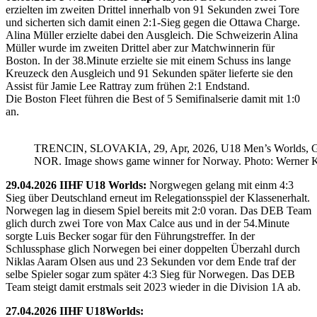
erzielten im zweiten Drittel innerhalb von 91 Sekunden zwei Tore
und sicherten sich damit einen 2:1-Sieg gegen die Ottawa Charge.
Alina Müller erzielte dabei den Ausgleich. Die Schweizerin Alina
Müller wurde im zweiten Drittel aber zur Matchwinnerin für
Boston. In der 38.Minute erzielte sie mit einem Schuss ins lange
Kreuzeck den Ausgleich und 91 Sekunden später lieferte sie den
Assist für Jamie Lee Rattray zum frühen 2:1 Endstand.
Die Boston Fleet führen die Best of 5 Semifinalserie damit mit 1:0
an.
TRENCIN, SLOVAKIA, 29, Apr, 2026, U18 Men’s Worlds, 
NOR. Image shows game winner for Norway. Photo: Werner K
29.04.2026 IIHF U18 Worlds:
Norgwegen gelang mit einm 4:3
Sieg über Deutschland erneut im Relegationsspiel der Klassenerhalt.
Norwegen lag in diesem Spiel bereits mit 2:0 voran. Das DEB Team
glich durch zwei Tore von Max Calce aus und in der 54.Minute
sorgte Luis Becker sogar für den Führungstreffer. In der
Schlussphase glich Norwegen bei einer doppelten Überzahl durch
Niklas Aaram Olsen aus und 23 Sekunden vor dem Ende traf der
selbe Spieler sogar zum später 4:3 Sieg für Norwegen. Das DEB
Team steigt damit erstmals seit 2023 wieder in die Division 1A ab.
27.04.2026 IIHF U18Worlds: