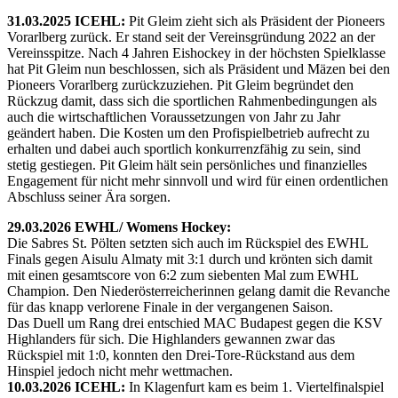
31.03.2025 ICEHL:
Pit Gleim zieht sich als Präsident der Pioneers
Vorarlberg zurück. Er stand seit der Vereinsgründung 2022 an der
Vereinsspitze. Nach 4 Jahren Eishockey in der höchsten Spielklasse
hat Pit Gleim nun beschlossen, sich als Präsident und Mäzen bei den
Pioneers Vorarlberg zurückzuziehen. Pit Gleim begründet den
Rückzug damit, dass sich die sportlichen Rahmenbedingungen als
auch die wirtschaftlichen Voraussetzungen von Jahr zu Jahr
geändert haben. Die Kosten um den Profispielbetrieb aufrecht zu
erhalten und dabei auch sportlich konkurrenzfähig zu sein, sind
stetig gestiegen. Pit Gleim hält sein persönliches und finanzielles
Engagement für nicht mehr sinnvoll und wird für einen ordentlichen
Abschluss seiner Ära sorgen.
29.03.2026 EWHL/ Womens Hockey:
Die Sabres St. Pölten setzten sich auch im Rückspiel des EWHL
Finals gegen Aisulu Almaty mit 3:1 durch und krönten sich damit
mit einen gesamtscore von 6:2 zum siebenten Mal zum EWHL
Champion. Den Niederösterreicherinnen gelang damit die Revanche
für das knapp verlorene Finale in der vergangenen Saison.
Das Duell um Rang drei entschied MAC Budapest gegen die KSV
Highlanders für sich. Die Highlanders gewannen zwar das
Rückspiel mit 1:0, konnten den Drei-Tore-Rückstand aus dem
Hinspiel jedoch nicht mehr wettmachen.
10.03.2026 ICEHL:
In Klagenfurt kam es beim 1. Viertelfinalspiel