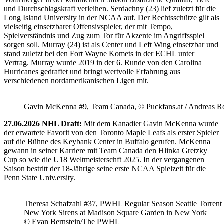
und Durchschlagskraft verleihen. Serdachny (23) lief zuletzt für die
Long Island University in der NCAA auf. Der Rechtsschütze gilt als
vielseitig einsetzbarer Offensivspieler, der mit Tempo,
Spielverständnis und Zug zum Tor für Akzente im Angriffsspiel
sorgen soll. Murray (24) ist als Center und Left Wing einsetzbar und
stand zuletzt bei den Fort Wayne Komets in der ECHL unter
Vertrag. Murray wurde 2019 in der 6. Runde von den Carolina
Hurricanes gedraftet und bringt wertvolle Erfahrung aus
verschiedenen nordamerikanischen Ligen mit.
Gavin McKenna #9, Team Canada, © Puckfans.at / Andreas R
27.06.2026 NHL Draft:
Mit dem Kanadier Gavin McKenna wurde
der erwartete Favorit von den Toronto Maple Leafs als erster Spieler
auf die Bühne des Keybank Center in Buffalo gerufen. McKenna
gewann in seiner Karriere mit Team Canada den Hlinka Gretzky
Cup so wie die U18 Weltmeisterschft 2025. In der vergangenen
Saison bestritt der 18-Jährige seine erste NCAA Spielzeit für die
Penn State Univ.ersity.
Theresa Schafzahl #37, PWHL Regular Season Seattle Torrent 
New York Sirens at Madison Square Garden in New York
© Evan Bernstein/The PWHL