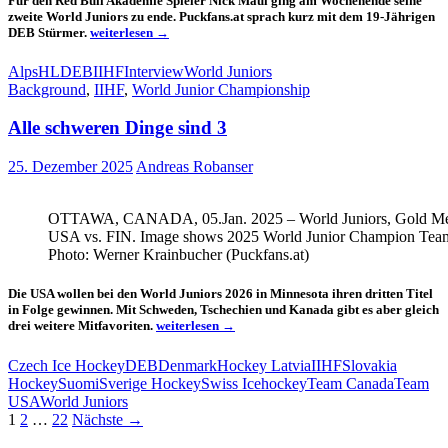
Für den Red Bull Akademie Spieler Nick Maul ging am Wochenende seine
zweite World Juniors zu ende. Puckfans.at sprach kurz mit dem 19-Jährigen
Nick
DEB Stürmer.
weiterlesen
→
Maul
im
AlpsHL
DEB
IIHF
Interview
World Juniors
Interview
Background
,
IIHF
,
World Junior Championship
Alle schweren Dinge sind 3
25. Dezember 2025
Andreas Robanser
OTTAWA, CANADA, 05.Jan. 2025 – World Juniors, Gold M
USA vs. FIN. Image shows 2025 World Junior Champion Te
Photo: Werner Krainbucher (Puckfans.at)
Die USA wollen bei den World Juniors 2026 in Minnesota ihren dritten Titel
in Folge gewinnen. Mit Schweden, Tschechien und Kanada gibt es aber gleich
Alle
drei weitere Mitfavoriten.
weiterlesen
→
schweren
Dinge
Czech Ice Hockey
DEB
Denmark
Hockey Latvia
IIHF
Slovakia
sind
Hockey
Suomi
Sverige Hockey
Swiss Icehockey
Team Canada
Team
3
USA
World Juniors
Beitragsnavigation
1
2
…
22
Nächste →