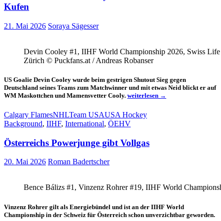
Kufen
21. Mai 2026
Soraya Sägesser
Devin Cooley #1, IIHF World Championship 2026, Swiss Life
Zürich © Puckfans.at / Andreas Robanser
US Goalie Devin Cooley wurde beim gestrigen Shutout Sieg gegen
Deutschland seines Teams zum Matchwinner und mit etwas Neid blickt er auf
USA
WM Maskottchen und Mamensvetter Cooly.
weiterlesen
→
Goalie
Devin
Calgary Flames
NHL
Team USA
USA Hockey
Cooley
Background
,
IIHF
,
International
,
ÖEHV
witzelt
über
Österreichs Powerjunge gibt Vollgas
Kuh
auf
Kufen
20. Mai 2026
Roman Badertscher
Bence Bálizs #1, Vinzenz Rohrer #19, IIHF World Champions
Vinzenz Rohrer gilt als Energiebündel und ist an der IIHF World
Championship in der Schweiz für Österreich schon unverzichtbar geworden.