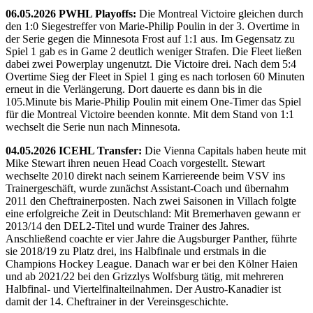
06.05.2026 PWHL Playoffs:
Die Montreal Victoire gleichen durch
den 1:0 Siegestreffer von Marie-Philip Poulin in der 3. Overtime in
der Serie gegen die Minnesota Frost auf 1:1 aus. Im Gegensatz zu
Spiel 1 gab es in Game 2 deutlich weniger Strafen. Die Fleet ließen
dabei zwei Powerplay ungenutzt. Die Victoire drei. Nach dem 5:4
Overtime Sieg der Fleet in Spiel 1 ging es nach torlosen 60 Minuten
erneut in die Verlängerung. Dort dauerte es dann bis in die
105.Minute bis Marie-Philip Poulin mit einem One-Timer das Spiel
für die Montreal Victoire beenden konnte. Mit dem Stand von 1:1
wechselt die Serie nun nach Minnesota.
04.05.2026 ICEHL Transfer:
Die Vienna Capitals haben heute mit
Mike Stewart ihren neuen Head Coach vorgestellt. Stewart
wechselte 2010 direkt nach seinem Karriereende beim VSV ins
Trainergeschäft, wurde zunächst Assistant-Coach und übernahm
2011 den Cheftrainerposten. Nach zwei Saisonen in Villach folgte
eine erfolgreiche Zeit in Deutschland: Mit Bremerhaven gewann er
2013/14 den DEL2-Titel und wurde Trainer des Jahres.
Anschließend coachte er vier Jahre die Augsburger Panther, führte
sie 2018/19 zu Platz drei, ins Halbfinale und erstmals in die
Champions Hockey League. Danach war er bei den Kölner Haien
und ab 2021/22 bei den Grizzlys Wolfsburg tätig, mit mehreren
Halbfinal- und Viertelfinalteilnahmen. Der Austro-Kanadier ist
damit der 14. Cheftrainer in der Vereinsgeschichte.