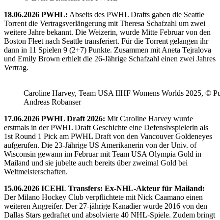
18.06.2026 PWHL:
Abseits des PWHL Drafts gaben die Seattle
Torrent die Vertragsverlängerung mit Theresa Schafzahl um zwei
weitere Jahre bekannt. Die Weizerin, wurde Mitte Februar von den
Boston Fleet nach Seattle transferiert. Für die Torrent gelangen ihr
dann in 11 Spielen 9 (2+7) Punkte. Zusammen mit Aneta Tejralova
und Emily Brown erhielt die 26-Jährige Schafzahl einen zwei Jahres
Vertrag.
Caroline Harvey, Team USA IIHF Womens Worlds 2025, © Puc
Andreas Robanser
17.06.2026 PWHL Draft 2026:
Mit Caroline Harvey wurde
erstmals in der PWHL Draft Geschichte eine Defensivspielerin als
1st Round 1 Pick am PWHL Draft von den Vancouver Goldeneyes
aufgerufen. Die 23-Jährige US Amerikanerin von der Univ. of
Wisconsin gewann im Februar mit Team USA Olympia Gold in
Mailand und sie jubelte auch bereits über zweimal Gold bei
Weltmeisterschaften.
15.06.2026 ICEHL Transfers: Ex-NHL-Akteur für Mailand:
Der Milano Hockey Club verpflichtete mit Nick Caamano einen
weiteren Angreifer. Der 27-jährige Kanadier wurde 2016 von den
Dallas Stars gedraftet und absolvierte 40 NHL-Spiele. Zudem bringt