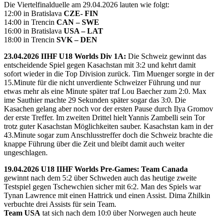
Die Viertelfinalduelle am 29.04.2026 lauten wie folgt:
12:00 in Bratislava
CZE- FIN
14:00 in Trencin
CAN – SWE
16:00 in Bratislava
USA – LAT
18:00 in Trencin
SVK – DEN
23.04.2026 IIHF U18 Worlds Div 1A:
Die Schweiz gewinnt das
entscheidende Spiel gegen Kasachstan mit 3:2 und kehrt damit
sofort wieder in die Top Division zurück. Tim Muenger sorgte in der
15.Minute für die nicht unverdiente Schweizer Führung und nur
etwas mehr als eine Minute später traf Lou Baecher zum 2:0. Max
ime Sauthier machte 29 Sekunden später sogar das 3:0. Die
Kasachen gelang aber noch vor der ersten Pause durch Ilya Gromov
der erste Treffer. Im zweiten Drittel hielt Yannis Zambelli sein Tor
trotz guter Kasachstan Möglichkeiten sauber. Kasachstan kam in der
43.Minute sogar zum Anschlusstreffer doch die Schweiz brachte die
knappe Führung über die Zeit und bleibt damit auch weiter
ungeschlagen.
19.04.2026 U18 IIHF Worlds Pre-Games: Team Canada
gewinnt nach dem 5:2 über Schweden auch das heutige zweite
Testspiel gegen Tschewchien sicher mit 6:2. Man des Spiels war
Tynan Lawrence mit einen Hattrick und einen Assist. Dima Zhilkin
verbuchte drei Assists für sein Team.
Team USA
tat sich nach dem 10:0 über Norwegen auch heute