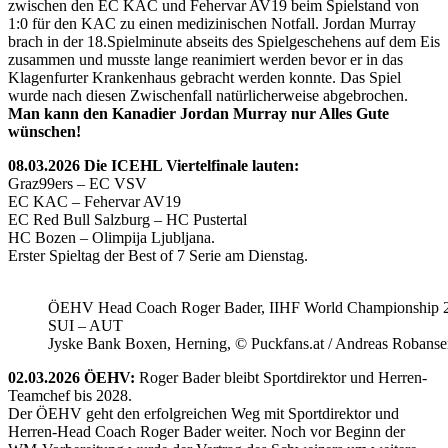
zwischen den EC KAC und Fehervar AV19 beim Spielstand von
1:0 für den KAC zu einen medizinischen Notfall. Jordan Murray
brach in der 18.Spielminute abseits des Spielgeschehens auf dem Eis
zusammen und musste lange reanimiert werden bevor er in das
Klagenfurter Krankenhaus gebracht werden konnte. Das Spiel
wurde nach diesen Zwischenfall natürlicherweise abgebrochen.
Man kann den Kanadier Jordan Murray nur Alles Gute
wünschen!
08.03.2026 Die ICEHL Viertelfinale lauten:
Graz99ers – EC VSV
EC KAC – Fehervar AV19
EC Red Bull Salzburg – HC Pustertal
HC Bozen – Olimpija Ljubljana.
Erster Spieltag der Best of 7 Serie am Dienstag.
ÖEHV Head Coach Roger Bader, IIHF World Championship 
SUI – AUT
Jyske Bank Boxen, Herning, © Puckfans.at / Andreas Robanse
02.03.2026 ÖEHV:
Roger Bader bleibt Sportdirektor und Herren-
Teamchef bis 2028.
Der ÖEHV geht den erfolgreichen Weg mit Sportdirektor und
Herren-Head Coach Roger Bader weiter. Noch vor Beginn der