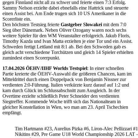
gegen Finnland nicht all zu schwer und feierte einen 7:3 Erfolg.
Sammy Nelson erzielte dabei ebnefalls eine Hattrick und steuerte
einen Assist bei. Am Ende trugen sich 10 US Amerikaner in die
Scorerliste ein.
Den höchsten Testsieg feierte
Gastgeber Slowakei
mit dem 7:0
Sieg über Dänemark. Neben Oliver Ozogany waren noch sechs
weitere Spieler für den WM Veranstalter erfolgreich. Jakub Floris,
Timothy Kazda und Ivan Matta erzielten je eine Tor und ein Assist.
Schweden fertigt Lettland mit 8:1 ab. Bei den Schweden gab es
gleich acht verschiedene Torchützen und gleich 14 Spieler erhielten
zumindest einen Scorerpunkt.
17.04.2026 ÖEHV/IIHF Worlds Testspiel
: In einer schnellen
Partie kreierte die ÖEHV-Auswahl die größeren Chancen, kam im
Mitteldrittel durch einen Doppelpack von Benjamin Nissner zur
verdienten 2:0-Führung. Italien verkürzte kurz darauf auf 1:2 und
kam durch Glück im Schlussabschnitt zum Ausgleich. In der
Overtime erzielte schließlich Peter Schneider den verdienten
Siegtreffer. Kommende Woche trifft sich das Nationalteam in
gleicher Konstellation in Wien, wo man am 23. April Tschechien
empfängt.
Tim Hartmann #23, Aurelius Pizka #6, Liron-Alec Pellizzari #16
Nikitins #29, Pre Game U18 World Championship 2026 LAT 