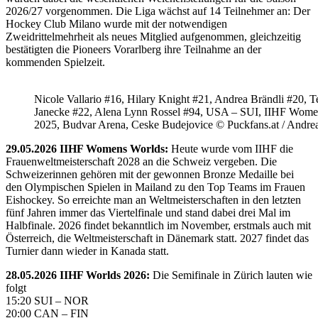
2026/27 vorgenommen. Die Liga wächst auf 14 Teilnehmer an: Der
Hockey Club Milano wurde mit der notwendigen
Zweidrittelmehrheit als neues Mitglied aufgenommen, gleichzeitig
bestätigten die Pioneers Vorarlberg ihre Teilnahme an der
kommenden Spielzeit.
Nicole Vallario #16, Hilary Knight #21, Andrea Brändli #20, T
Janecke #22, Alena Lynn Rossel #94, USA – SUI, IIHF Wome
2025, Budvar Arena, Ceske Budejovice © Puckfans.at / Andre
29.05.2026 IIHF Womens Worlds:
Heute wurde vom IIHF die
Frauenweltmeisterschaft 2028 an die Schweiz vergeben. Die
Schweizerinnen gehören mit der gewonnen Bronze Medaille bei
den Olympischen Spielen in Mailand zu den Top Teams im Frauen
Eishockey. So erreichte man an Weltmeisterschaften in den letzten
fünf Jahren immer das Viertelfinale und stand dabei drei Mal im
Halbfinale. 2026 findet bekanntlich im November, erstmals auch mit
Österreich, die Weltmeisterschaft in Dänemark statt. 2027 findet das
Turnier dann wieder in Kanada statt.
28.05.2026 IIHF Worlds 2026:
Die Semifinale in Zürich lauten wie
folgt
15:20 SUI – NOR
20:00 CAN – FIN