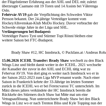
der Flügelstürmer Erfahrung aus der AHL und DEL mit; zuletzt
überzeugte Caamano mit 19 Toren und 14 Assists bei Vålerenga
Oslo.
Fehérvár AV19
gab die Verpflichtung des Schweden Viktor
Persson bekannt. Der 24-jährige Verteidiger kommt vom
HockeyAllsvenskan-Klub MoDo Hockey. Davor verbrachte der
Schwede einige Jahre in der Liiga und SHL.
Verlängerungen bei Budapest:
Verteidiger Paavo Tyni und Stürmer Topi Rönni bleiben eine
weitere Saison bei FTC-Budapest.
Brady Shaw #12, HC Innsbruck, © Puckfans.at / Andreas Rob
15.06.2026 ICEHL Transfer: Brady Shaw
wechselt zu den Black
Wings Linz und bleibt damit weiter in der ICEHL. 2021 wechselte
der Kanadier der zuvor in der AHL und ECHL tätig war zu
Fehervar AV19. Von dort ging es weiter nach Innsbruck wo er in
der Saison 2022-2023 zum Liga MVP ernannt wurde. Nach einer
Saison in Frankreich kehrte der 33-Jährige im letzten Sommer
zurück in die ICEHL wo er bei Ferencvarosi TC unterschrieb. Im
März dieses jahres verkündete der HC Innsbruck bereits die
Rückkehr des Stürmers doch Shaw bat Mitte mai um eine
Vetragsauflösung. Nun unterzeichnete Brady Shaw bei den Black
Wings in Linz wo er nach Trenton Bliss und Kyle Topping nun der