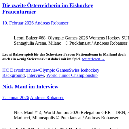
Top
Die zweite Österreicherin im Eishockey
Goalie
Frauenturnier
10. Februar 2026
Andreas Robanser
Leoni Balzer #68, Olympic Games 2026 Womens Hockey SU
Santagiulia Arena, Milano , © Puckfans.at / Andreas Robanser
Leoni Balzer spielt für das Schweizer Frauen Nationalteam in Mailand doch
Die
auch ein wenig Steiermark ist dabei mit im Spiel.
weiterlesen
→
zweite
Österreicherin
HC Davos
Interview
Olympic Games
Swiss Icehockey
im
Background
,
Interview
,
World Junior Championship
Eishockey
Frauenturnier
Nick Maul im Interview
7. Januar 2026
Andreas Robanser
Nick Maul #14, World Juniors 2026 Relegation GER – DEN, 
Mariucci, Minneapolis © Puckfans.at / Andreas Robanser