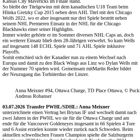
Kansas City Mavericks im Finale stand.
So bleibt der Titelgewinn mit dem kanadischen U18 Team beim
Hlinka Gretzky Cup 2015 neben dem AHL Titel mit den Chicago
Wolfs 2022, wo er aber insgesamt nur drei Spiele bestritt neben
seinem NHL Premieren Einsatz in der NHL für die Chicago
Blackhawks einer seiner Highlights.
Immer wieder gehörte er im Sommer diversen NHL Caps an, doch
ein weiterer Einsatz blieb dem 28-Jährigen verwehrt. So kam Wells
auf insgesamt 148 ECHL Spiele und 71 AHL Spiele inklusive
Playoffs.
Somit entschied sich der Kanadier nun zu einem Wechsel nach
Europa und damit zu den Black Wings aus Linz wo Dylan Wells mit
der Nummer 70 spielen wird. Gemeinsam mitMartin Reder bildet
der Neuzugang das Torhüterduo der Linzer.
Anna Meixner #94, Ottawa Charge, TD Place Ottawa, © Puckfa
Andreas Robanser
03.07.2026 Transfer PWHL/SDHL: Anna Meixner
unterzeichnete einen Vertrag bei Brynas IF und wechselt damit nach
zwei Jahren in der PWHL wo sie für die Ottawa Charge und am
ende für die Vancouver Goldeneyes insgesamt in 66 Spielen 4 Tore
und 6 Assist erzielen konnte wieder zurück nach Schweden. Beim
aktuellen schwedischen Frauen Champion spielte die Salzburgerin