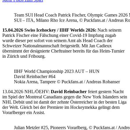
Team SUI Head Coach Patrick Fischer, Olympic Games 202
SUI – ITA, Milano Rho Ice Arena, © Puckfans.at / Andreas R
15.04.2026 Swiss Icehockey / IIHF Worlds 2026:
Nach seinem
Patrick Fischer eine Fälschung einer Covid-19 Impfung zugab
wurde dieser per sofort von seinem Amt als Head Coach der
Schweizer Nationalmannschaft freigestellt. Mit Jan Cadieux
übernimmt der designierte Cheftrainer bereits für das Heim-Turnier
in Zürich und Fribourg.
IIHF World Championship 2023 AUT – HUN
David Reinbacher #64
Nokia Arena, Tampere © Puckfans.at / Andreas Robanser
13.04.2026 NHL/ÖEHV:
David Reinbacher
feiert gestern Nacht
im Spiel der Montreal Canadians gegen die New York Islanders sein
NHL Debüt und ist damit der zehnte Österreicher in der besten Liga
der Welt. Gleich bei der Premiere im Hockeymekka gelingt dem
Vorarlberger ein Assist.
Julian Metzler #25, Pioneers Vorarlberg, © Puckfans.at / Andre