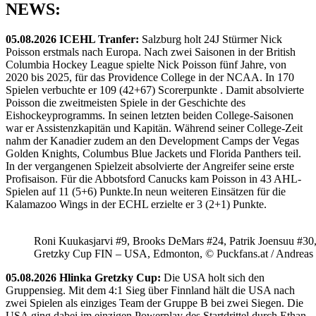
NEWS:
05.08.2026 ICEHL Tranfer:
Salzburg holt 24J Stürmer Nick
Poisson erstmals nach Europa. Nach zwei Saisonen in der British
Columbia Hockey League spielte Nick Poisson fünf Jahre, von
2020 bis 2025, für das Providence College in der NCAA. In 170
Spielen verbuchte er 109 (42+67) Scorerpunkte . Damit absolvierte
Poisson die zweitmeisten Spiele in der Geschichte des
Eishockeyprogramms. In seinen letzten beiden College-Saisonen
war er Assistenzkapitän und Kapitän. Während seiner College-Zeit
nahm der Kanadier zudem an den Development Camps der Vegas
Golden Knights, Columbus Blue Jackets und Florida Panthers teil.
In der vergangenen Spielzeit absolvierte der Angreifer seine erste
Profisaison. Für die Abbotsford Canucks kam Poisson in 43 AHL-
Spielen auf 11 (5+6) Punkte.In neun weiteren Einsätzen für die
Kalamazoo Wings in der ECHL erzielte er 3 (2+1) Punkte.
Roni Kuukasjarvi #9, Brooks DeMars #24, Patrik Joensuu #30
Gretzky Cup FIN – USA, Edmonton, © Puckfans.at / Andreas
05.08.2026 Hlinka Gretzky Cup:
Die USA holt sich den
Gruppensieg. Mit dem 4:1 Sieg über Finnland hält die USA nach
zwei Spielen als einziges Team der Gruppe B bei zwei Siegen. Die
USA ging dabei im einzigen Powerplay des Startdrittel durch Ethan