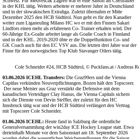
Schweiz. Für Medvescak Zagreb war er eine Saison als Cheftrainer
in der KHL tätig. Weiters arbeitete er mehrere Jahre in Deutschland
und in der slowakischen Extraliga. Zuletzt übernahm er Mitte
Dezember 2025 den HCB Südtirol. Nun geht es für den Kanadier
weiter zum Liganeuling Milano HC wo er mit den Finnen Sakari
Lindfors einen mehr als erfahrenen Co- Trainer erhalten wird. Der
60-Jährige Ex-Goalie arbeitet lange als Goalie Coach in Finnland
und in der KHL. 2019-2020 übte er die Doppelfunktion Co- und
GK Coach auch für den EC VSV aus. Die letzten drei Jahre war der
Finne für den norwegischen Top Klub Stavanger Oilers tätig.
Cole Schneider #24, HCB Südtirol, © Puckfans.at / Andreas R
03.06.2026 ICEHL Transfers:
Die Graz99ers und die Vienna
Capitlas verkünden Neuverpflichtungen. Bozen hält den Topscorer.
Der neue Meister aus Graz verstärkt die Defensive mit dem
kanadischen Verteidiger Clay Hanus, die Vienna Capitals sichern
sich die Dienste von Devin Steffler, der zuletzt für den HC
Innsbruck tätig war und der HCB Südtirol verlängert den Vertrag
mit Topscorer Cole Schneider.
01.06.2026 ICEHL:
Heute fand in Salzburg die ordentliche
Generalversammlung der win2day ICE Hockey League statt. Etwa
dreieinhalb Monate vor dem Saisonstart am 18. September 2026
wurden dabei die wesentlichen Weichenstellungen für die Saison