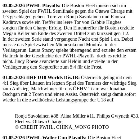
03.05.2026 PWHL Playoffs:
Die Boston Fleet müssen sich im
zweiten Spiel der PWHL Semifinale gegen die Ottawa Charge mit
1:3 geschlagen geben. Tore von Ronja Savolainen und Fanuza
Kadirova sowie ein Treffer ins leere Tor von Gabbie Hughes
sorgten für den Charge Erfolg. Den Ehrentreffer für Boston erzielte
Megan Keller am Ende des zweiten Drittel zum kurzzeitigen 1:2.
In der zweiten Serie stand vergangene Nacht erst Spiel 1 an. Dabei
musste das Spiel zwischen Minnesota und Montréal in der
Verlängerun. Laura Stacey spielte überragend und erzielte den ersten
Hattrick in der Geschichte der PWHL-Playoffs, doch es reichte
nicht. Jincy Roese avancierte zur Heldin und erzielte in der
Verlängerung den Siegtreffer zum 5:4 für die Frost.
01.05.2026 IIHF U18 Worlds Div.1B:
Österreich geling mit dem
4:1 Sieg über Litauen im letzten Spiel des Turniers der wichtige Sieg
zum Aufstieg. Matchwinner für das ÖEHV Team war Jonathan
Oschgan mit 2 Toren und einen Assist. Österreich steigt damit sofort
wieder in die zweithöchste Leistungsgruppe der U18 auf.
Ronja Savolainen #88, Alina Müller #11, Philips Gwyneth #33
Fleet vs. Ottawa Charge,
© CREDIT PWHL, CHINA_WONG PHOTO
01.05.2026 PWHL Walter Cup Playoffs:
Die Boston Fleet