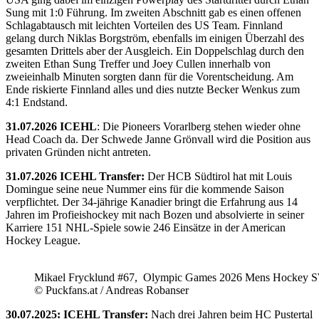
Sung mit 1:0 Führung. Im zweiten Abschnitt gab es einen offenen
Schlagabtausch mit leichten Vorteilen des US Team. Finnland
gelang durch Niklas Borgström, ebenfalls im einigen Überzahl des
gesamten Drittels aber der Ausgleich. Ein Doppelschlag durch den
zweiten Ethan Sung Treffer und Joey Cullen innerhalb von
zweieinhalb Minuten sorgten dann für die Vorentscheidung. Am
Ende riskierte Finnland alles und dies nutzte Becker Wenkus zum
4:1 Endstand.
31.07.2026 ICEHL
: Die Pioneers Vorarlberg stehen wieder ohne
Head Coach da. Der Schwede Janne Grönvall wird die Position aus
privaten Gründen nicht antreten.
31.07.2026 ICEHL Transfer:
Der HCB Südtirol hat mit Louis
Domingue seine neue Nummer eins für die kommende Saison
verpflichtet. Der 34-jährige Kanadier bringt die Erfahrung aus 14
Jahren im Profieishockey mit nach Bozen und absolvierte in seiner
Karriere 151 NHL-Spiele sowie 246 Einsätze in der American
Hockey League.
Mikael Frycklund #67, Olympic Games 2026 Mens Hockey 
© Puckfans.at / Andreas Robanser
30.07.2025: ICEHL Transfer:
Nach drei Jahren beim HC Pustertal