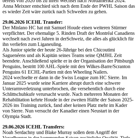
bereits von 2020 bis zu ihren Wechsel nach Nordamerika 2024.
Anna Meixner entschied sich nach dem Ende der PWHL Saison das
es wieder Zeit wäre zurück nach Schweden zu gehen.
29.06.2026 ICEHL Transfer:
Der Minlano HC hat mit Samuel Houde einen weiteren Stürmer
verpflichtet. Der ehemalige 5. Rinden Draft der Montréal Canadiens
wechselt nach zwei Jahren in derSchweiz, die alles als glücklich für
ihn verliefen zum Liganeuling.
Als Junior spielte der heute 26-Jährige bei den Chicoutimi
Saguenéens und als Kapitän seines Teams seine QMJHL Zeit
beendete. Anschließend spielte er in der Organisation der Pittsburgh
Penguins, bestritt 100 AHL-Spiele mit den Wilkes-Barre/Scranton
Penguins 61 ECHL-Partien mit den Wheeling Nailers.
2024 wechselte er dann in die Swiss League zum HC Sierre. Im
Januar 2025 wurde seine Karriere abrupt durch eine schwere
Unterarmverletzung unterbrochen, die versehentlich durch eine
Schlittschuhkufe verursacht wurde. Nach mehreren Monaten der
Rehabilitation kehrte Houde in der zweiten Hälfte der Saison 2025-
2026 ins Training zurück, fand aber keinen Platz mehr im Kader
von Sierre. Nun versucht der Kanadier einen Neustart in der
Olympia Stadt.
29.06.2026 ICEHL Transfers:
Noah Serdachny und Blake Murray sollen dem Angriff der
Vorarlberger in der kommenden Saison zusätzliche Qualität, Tiefe