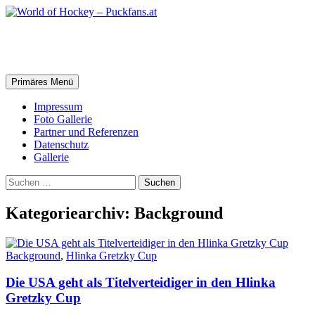
Zum
Inhalt
springen
World of Hockey – Puckfans.at
Suchen
Primäres Menü
Impressum
Foto Gallerie
Partner und Referenzen
Datenschutz
Gallerie
Suchen
nach:
Kategoriearchiv: Background
Background
,
Hlinka Gretzky Cup
Die USA geht als Titelverteidiger in den Hlinka
Gretzky Cup