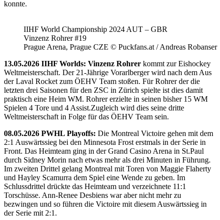
konnte.
IIHF World Championship 2024 AUT – GBR
Vinzenz Rohrer #19
Prague Arena, Prague CZE © Puckfans.at / Andreas Robanser
13.05.2026 IIHF Worlds: Vinzenz Rohrer
kommt zur Eishockey
Weltmeisterschaft. Der 21-Jährige Vorarlberger wird nach dem Aus
der Laval Rocket zum ÖEHV Team stoßen. Für Rohrer der die
letzten drei Saisonen für den ZSC in Zürich spielte ist dies damit
praktisch eine Heim WM. Rohrer erzielte in seinen bisher 15 WM
Spielen 4 Tore und 4 Assist.Zugleich wird dies seine dritte
Weltmeisterschaft in Folge für das ÖEHV Team sein.
08.05.2026 PWHL Playoffs:
Die Montreal Victoire gehen mit dem
2:1 Auswärtssieg bei den Minnesota Frost erstmals in der Serie in
Front. Das Heimteam ging in der Grand Casino Arena in St.Paul
durch Sidney Morin nach etwas mehr als drei Minuten in Führung.
Im zweiten Drittel gelang Montreal mit Toren von Maggie Flaherty
und Hayley Scamurra dem Spiel eine Wende zu geben. Im
Schlussdrittel drückte das Heimteam und verzeichnete 11:1
Torschüsse. Ann-Renee Desbiens war aber nicht mehr zu
bezwingen und so führen die Victoire mit diesem Auswärtssieg in
der Serie mit 2:1.