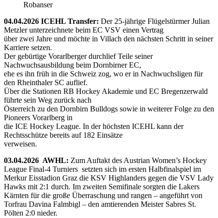
Robanser
04.04.2026 ICEHL Transfer:
Der 25-jährige Flügelstürmer Julian
Metzler unterzeichnete beim EC VSV einen Vertrag
über zwei Jahre und möchte in Villach den nächsten Schritt in seiner
Karriere setzen.
Der gebürtige Vorarlberger durchlief Teile seiner
Nachwuchsausbildung beim Dornbirner EC,
ehe es ihn früh in die Schweiz zog, wo er in Nachwuchsligen für
den Rheinthaler SC auflief.
Über die Stationen RB Hockey Akademie und EC Bregenzerwald
führte sein Weg zurück nach
Österreich zu den Dornbirn Bulldogs sowie in weiterer Folge zu den
Pioneers Vorarlberg in
die ICE Hockey League. In der höchsten ICEHL kann der
Rechtsschütze bereits auf 182 Einsätze
verweisen.
03.04.2026 AWHL:
Zum Auftakt des Austrian Women’s Hockey
League Final-4 Turniers setzten sich im ersten Halbfinalspiel im
Merkur Eisstadion Graz die KSV Highlanders gegen die VSV Lady
Hawks mit 2:1 durch. Im zweiten Semifinale sorgten die Lakers
Kärnten für die große Überraschung und rangen – angeführt von
Torfrau Davina Falmbigl – den amtierenden Meister Sabres St.
Pölten 2:0 nieder.