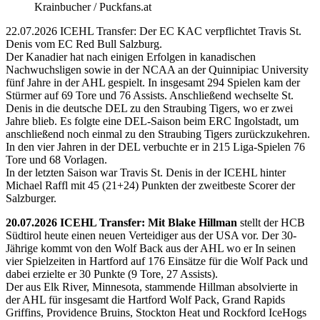
Krainbucher / Puckfans.at
22.07.2026 ICEHL Transfer: Der EC KAC verpflichtet Travis St.
Denis vom EC Red Bull Salzburg.
Der Kanadier hat nach einigen Erfolgen in kanadischen
Nachwuchsligen sowie in der NCAA an der Quinnipiac University
fünf Jahre in der AHL gespielt. In insgesamt 294 Spielen kam der
Stürmer auf 69 Tore und 76 Assists. Anschließend wechselte St.
Denis in die deutsche DEL zu den Straubing Tigers, wo er zwei
Jahre blieb. Es folgte eine DEL-Saison beim ERC Ingolstadt, um
anschließend noch einmal zu den Straubing Tigers zurückzukehren.
In den vier Jahren in der DEL verbuchte er in 215 Liga-Spielen 76
Tore und 68 Vorlagen.
In der letzten Saison war Travis St. Denis in der ICEHL hinter
Michael Raffl mit 45 (21+24) Punkten der zweitbeste Scorer der
Salzburger.
20.07.2026 ICEHL Transfer: Mit Blake Hillman
stellt der HCB
Südtirol heute einen neuen Verteidiger aus der USA vor. Der 30-
Jährige kommt von den Wolf Back aus der AHL wo er In seinen
vier Spielzeiten in Hartford auf 176 Einsätze für die Wolf Pack und
dabei erzielte er 30 Punkte (9 Tore, 27 Assists).
Der aus Elk River, Minnesota, stammende Hillman absolvierte in
der AHL für insgesamt die Hartford Wolf Pack, Grand Rapids
Griffins, Providence Bruins, Stockton Heat und Rockford IceHogs