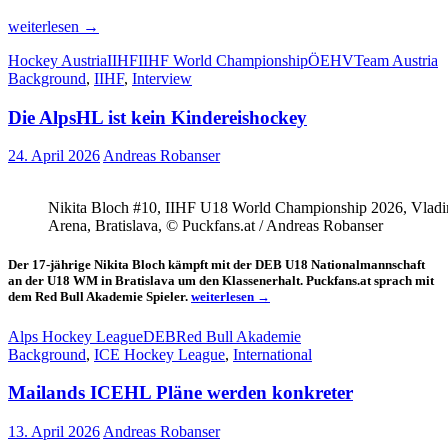
Österreichs
weiterlesen
→
Powerjunge
Hockey Austria
IIHF
IIHF World Championship
ÖEHV
Team Austria
gibt
Background
,
IIHF
,
Interview
Vollgas
Die AlpsHL ist kein Kindereishockey
24. April 2026
Andreas Robanser
Nikita Bloch #10, IIHF U18 World Championship 2026, Vladim
Arena, Bratislava, © Puckfans.at / Andreas Robanser
Der 17-jährige Nikita Bloch kämpft mit der DEB U18 Nationalmannschaft
an der U18 WM in Bratislava um den Klassenerhalt. Puckfans.at sprach mit
Die
dem Red Bull Akademie Spieler.
weiterlesen
→
AlpsHL
ist
Alps Hockey League
DEB
Red Bull Akademie
kein
Background
,
ICE Hockey League
,
International
Kindereishockey
Mailands ICEHL Pläne werden konkreter
13. April 2026
Andreas Robanser