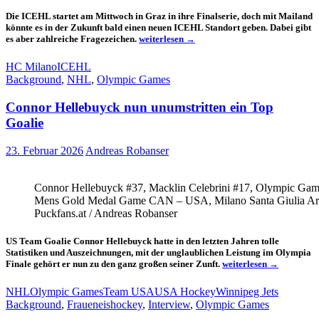
Die ICEHL startet am Mittwoch in Graz in ihre Finalserie, doch mit Mailand
könnte es in der Zukunft bald einen neuen ICEHL Standort geben. Dabei gibt
Mailands
es aber zahlreiche Fragezeichen.
weiterlesen
→
ICEHL
Pläne
HC Milano
ICEHL
werden
Background
,
NHL
,
Olympic Games
konkreter
Connor Hellebuyck nun unumstritten ein Top
Goalie
23. Februar 2026
Andreas Robanser
Connor Hellebuyck #37, Macklin Celebrini #17, Olympic Ga
Mens Gold Medal Game CAN – USA, Milano Santa Giulia Ar
Puckfans.at / Andreas Robanser
US Team Goalie Connor Hellebuyck hatte in den letzten Jahren tolle
Statistiken und Auszeichnungen, mit der unglaublichen Leistung im Olympia
Connor
Finale gehört er nun zu den ganz großen seiner Zunft.
weiterlesen
→
Hellebuyck
nun
NHL
Olympic Games
Team USA
USA Hockey
Winnipeg Jets
unumstritten
Background
,
Fraueneishockey
,
Interview
,
Olympic Games
ein