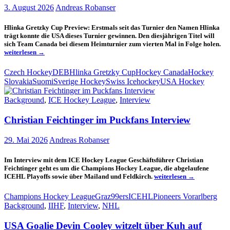
3. August 2026
Andreas Robanser
Hlinka Gretzky Cup Preview: Erstmals seit das Turnier den Namen Hlinka
trägt konnte die USA dieses Turnier gewinnen. Den diesjährigen Titel will
Die
sich Team Canada bei diesem Heimturnier zum vierten Mal in Folge holen.
US
weiterlesen
→
geh
als
Czech Hockey
DEB
Hlinka Gretzky Cup
Hockey Canada
Hockey
Tit
Slovakia
Suomi
Sverige Hockey
Swiss Icehockey
USA Hockey
in
de
Background
,
ICE Hockey League
,
Interview
Hl
Gr
Cu
Christian Feichtinger im Puckfans Interview
29. Mai 2026
Andreas Robanser
Im Interview mit dem ICE Hockey League Geschäftsführer Christian
Feichtinger geht es um die Champions Hockey League, die abgelaufene
Christian
ICEHL Playoffs sowie über Mailand und Feldkirch.
weiterlesen
→
Feichtinger
im
Champions Hockey League
Graz99ers
ICEHL
Pioneers Vorarlberg
Puckfans
Background
,
IIHF
,
Interview
,
NHL
Interview
USA Goalie Devin Cooley witzelt über Kuh auf