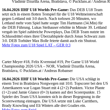
Vladimír Dzurilla Arena, Bratislava, © Puckfans.at / Andreas 
16.04.2026 IIHF U18 Worlds Pre-Game:
Das DEB U18 Team
setzt sich in einem flotten Testspiel für die U18 Weltmeisterschaft
gegen Lettland mit 3:0 durch. Nach torlosen 20 Minuten, wo
Lettland mehr vom Spiel hatte sorgte Tim Hartmann (34.Min) für
die DEB Führung. Lukas Steihauser erhöhte in Minute 39. Lettland
vergab im Spiel zahlreiche Powerplays, Das DEB Team nutzte im
Schlussdrittel eines ihrer Überzahlspiele durch Jonas Schwarz zum
3:0. DEB Torhüter Max Bolle feierte damit auch ein Shutout.
Mehr Fotos zum U18 Spiel LAT – GER 0:3
Carter Meyer #18, Felix Kvernstad #19, Pre Game U18 World
Championship 2026 USA – NOR, Vladimír Dzurilla Arena,
Bratislava, © Puckfans.at / Andreas Robanser
16.04.2026 IIHF U18 Worlds Pre-Game:
Die USA schlägt in
einem Test in Bratislava Norgwegen mit 10:0. Topscorer bei den US
Amerikanern war Logan Stuart mit 4 (2+2) Punkten. Victor Plante
(1+2) und Jamie Glance (0+3) kamen auf drei Scorerpunkte. 15
Spieler des Team USA konnten sich in dieser Begegnung in die
Scorerwertung eintragen. Die USA setzte mit Luke Carrithers,
Brady Knowling und Eli Winters alle drei Goalies ein.
Mehr Fotos zum Spiel