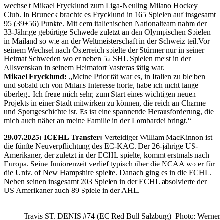
wechselt Mikael Frycklund zum Liga-Neuling Milano Hockey
Club. In Bruneck brachte es Frycklund in 165 Spielen auf insgesamt
95 (39+56) Punkte. Mit dem italienischen Nationalteam nahm der
33-Jährige gebürtige Schwede zuletzt an den Olympischen Spielen
in Mailand so wie an der Weltmeisterschaft in der Schweiz teil.Vor
seinem Wechsel nach Österreich spielte der Stürmer nur in seiner
Heimat Schweden wo er neben 52 SHL Spielen meist in der
Allsvenskan in seinem Heimatort Vasteras tätig war.
Mikael Frycklund:
„Meine Priorität war es, in Italien zu bleiben
und sobald ich von Milans Interesse hörte, habe ich nicht lange
überlegt. Ich freue mich sehr, zum Start eines wichtigen neuen
Projekts in einer Stadt mitwirken zu können, die reich an Charme
und Sportgeschichte ist. Es ist eine spannende Herausforderung, die
mich auch näher an meine Familie in der Lombardei bringt.“
29.07.2025: ICEHL Transfer:
Verteidiger William MacKinnon ist
die fünfte Neuverpflichtung des EC-KAC. Der 26-jährige US-
Amerikaner, der zuletzt in der ECHL spielte, kommt erstmals nach
Europa. Seine Juniorenzeit verlief typisch über die NCAA wo er für
die Univ. of New Hampshire spielte. Danach ging es in die ECHL.
Neben seinen insgesamt 203 Spielen in der ECHL absolvierte der
US Amerikaner auch 89 Spiele in der AHL.
Travis ST. DENIS #74 (EC Red Bull Salzburg) Photo: Werner