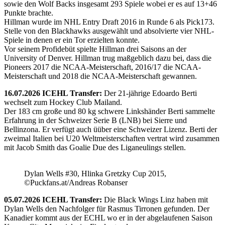
sowie den Wolf Backs insgesamt 293 Spiele wobei er es auf 13+46
Punkte brachte.
Hillman wurde im NHL Entry Draft 2016 in Runde 6 als Pick173.
Stelle von den Blackhawks ausgewählt und absolvierte vier NHL-
Spiele in denen er ein Tor erzielten konnte.
Vor seinem Profidebüt spielte Hillman drei Saisons an der
University of Denver. Hillman trug maßgeblich dazu bei, dass die
Pioneers 2017 die NCAA-Meisterschaft, 2016/17 die NCAA-
Meisterschaft und 2018 die NCAA-Meisterschaft gewannen.
16.07.2026 ICEHL Transfer:
Der 21-jährige Edoardo Berti
wechselt zum Hockey Club Mailand.
Der 183 cm große und 80 kg schwere Linkshänder Berti sammelte
Erfahrung in der Schweizer Serie B (LNB) bei Sierre und
Bellinzona. Er verfügt auch üüber eine Schweizer Lizenz. Berti der
zweimal Italien bei U20 Weltmeisterschaften vertrat wird zusammen
mit Jacob Smith das Goalie Due des Liganeulings stellen.
Dylan Wells #30, Hlinka Gretzky Cup 2015,
©Puckfans.at/Andreas Robanser
05.07.2026 ICEHL Transfer:
Die Black Wings Linz haben mit
Dylan Wells den Nachfolger für Rasmus Tirronen gefunden. Der
Kanadier kommt aus der ECHL wo er in der abgelaufenen Saison