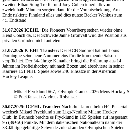
zweiten Ethan Sung Treffer und Joey Cullen innerhalb von
zweieinhalb Minuten sorgten dann für die Vorentscheidung. Am
Ende riskierte Finnland alles und dies nutzte Becker Wenkus zum
4:1 Endstand.
31.07.2026 ICEHL
: Die Pioneers Vorarlberg stehen wieder ohne
Head Coach da. Der Schwede Janne Grönvall wird die Position aus
privaten Gründen nicht antreten.
31.07.2026 ICEHL Transfer:
Der HCB Südtirol hat mit Louis
Domingue seine neue Nummer eins für die kommende Saison
verpflichtet. Der 34-jährige Kanadier bringt die Erfahrung aus 14
Jahren im Profieishockey mit nach Bozen und absolvierte in seiner
Karriere 151 NHL-Spiele sowie 246 Einsätze in der American
Hockey League.
Mikael Frycklund #67, Olympic Games 2026 Mens Hockey 
© Puckfans.at / Andreas Robanser
30.07.2025: ICEHL Transfer:
Nach drei Jahren beim HC Pustertal
wechselt Mikael Frycklund zum Liga-Neuling Milano Hockey
Club. In Bruneck brachte es Frycklund in 165 Spielen auf insgesamt
95 (39+56) Punkte. Mit dem italienischen Nationalteam nahm der
33-Jährige gebürtige Schwede zuletzt an den Olympischen Spielen