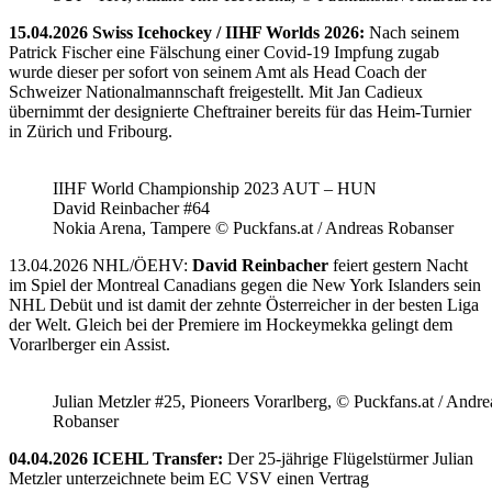
15.04.2026 Swiss Icehockey / IIHF Worlds 2026:
Nach seinem
Patrick Fischer eine Fälschung einer Covid-19 Impfung zugab
wurde dieser per sofort von seinem Amt als Head Coach der
Schweizer Nationalmannschaft freigestellt. Mit Jan Cadieux
übernimmt der designierte Cheftrainer bereits für das Heim-Turnier
in Zürich und Fribourg.
IIHF World Championship 2023 AUT – HUN
David Reinbacher #64
Nokia Arena, Tampere © Puckfans.at / Andreas Robanser
13.04.2026 NHL/ÖEHV:
David Reinbacher
feiert gestern Nacht
im Spiel der Montreal Canadians gegen die New York Islanders sein
NHL Debüt und ist damit der zehnte Österreicher in der besten Liga
der Welt. Gleich bei der Premiere im Hockeymekka gelingt dem
Vorarlberger ein Assist.
Julian Metzler #25, Pioneers Vorarlberg, © Puckfans.at / Andre
Robanser
04.04.2026 ICEHL Transfer:
Der 25-jährige Flügelstürmer Julian
Metzler unterzeichnete beim EC VSV einen Vertrag