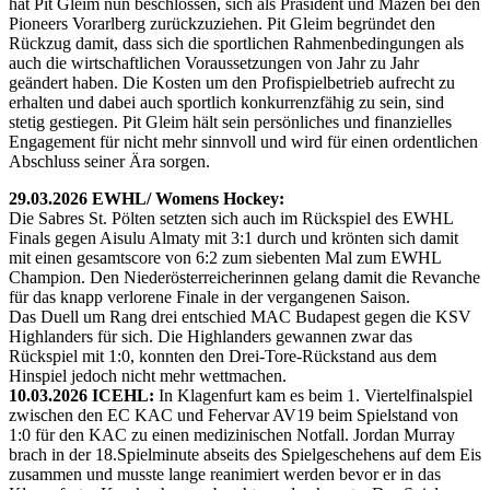
hat Pit Gleim nun beschlossen, sich als Präsident und Mäzen bei den
Pioneers Vorarlberg zurückzuziehen. Pit Gleim begründet den
Rückzug damit, dass sich die sportlichen Rahmenbedingungen als
auch die wirtschaftlichen Voraussetzungen von Jahr zu Jahr
geändert haben. Die Kosten um den Profispielbetrieb aufrecht zu
erhalten und dabei auch sportlich konkurrenzfähig zu sein, sind
stetig gestiegen. Pit Gleim hält sein persönliches und finanzielles
Engagement für nicht mehr sinnvoll und wird für einen ordentlichen
Abschluss seiner Ära sorgen.
29.03.2026 EWHL/ Womens Hockey:
Die Sabres St. Pölten setzten sich auch im Rückspiel des EWHL
Finals gegen Aisulu Almaty mit 3:1 durch und krönten sich damit
mit einen gesamtscore von 6:2 zum siebenten Mal zum EWHL
Champion. Den Niederösterreicherinnen gelang damit die Revanche
für das knapp verlorene Finale in der vergangenen Saison.
Das Duell um Rang drei entschied MAC Budapest gegen die KSV
Highlanders für sich. Die Highlanders gewannen zwar das
Rückspiel mit 1:0, konnten den Drei-Tore-Rückstand aus dem
Hinspiel jedoch nicht mehr wettmachen.
10.03.2026 ICEHL:
In Klagenfurt kam es beim 1. Viertelfinalspiel
zwischen den EC KAC und Fehervar AV19 beim Spielstand von
1:0 für den KAC zu einen medizinischen Notfall. Jordan Murray
brach in der 18.Spielminute abseits des Spielgeschehens auf dem Eis
zusammen und musste lange reanimiert werden bevor er in das