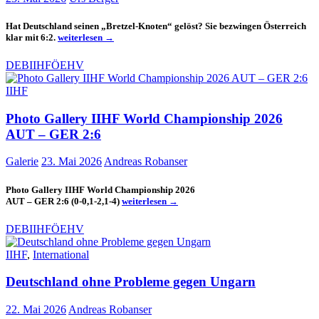
Hat Deutschland seinen „Bretzel-Knoten“ gelöst? Sie bezwingen Österreich
Brezel
klar mit 6:2.
weiterlesen
→
entknotet
–
DEB
IIHF
ÖEHV
Österreich
verliert
IIHF
gegen
Deutschland
Photo Gallery IIHF World Championship 2026
2:6
AUT – GER 2:6
Galerie
23. Mai 2026
Andreas Robanser
Photo Gallery IIHF World Championship 2026
Photo
AUT – GER 2:6 (0-0,1-2,1-4)
weiterlesen
→
Gallery
IIHF
DEB
IIHF
ÖEHV
World
Championship
IIHF
,
International
2026
AUT
Deutschland ohne Probleme gegen Ungarn
–
GER
2:6
22. Mai 2026
Andreas Robanser