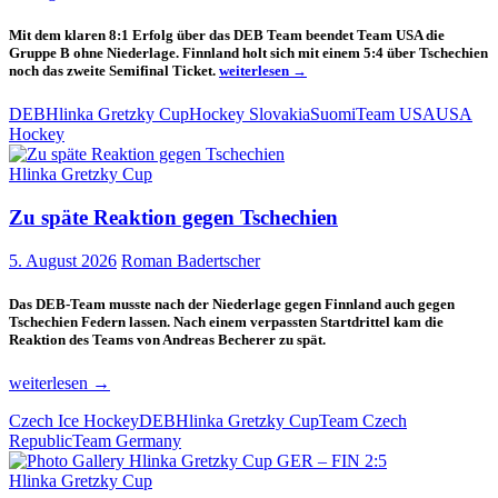
Mit dem klaren 8:1 Erfolg über das DEB Team beendet Team USA die
Gruppe B ohne Niederlage. Finnland holt sich mit einem 5:4 über Tschechien
Die
noch das zweite Semifinal Ticket.
weiterlesen
→
USA
beendet
DEB
Hlinka Gretzky Cup
Hockey Slovakia
Suomi
Team USA
USA
die
Hockey
Gruppe
B
Hlinka Gretzky Cup
ungeschlagen
Zu späte Reaktion gegen Tschechien
5. August 2026
Roman Badertscher
Das DEB-Team musste nach der Niederlage gegen Finnland auch gegen
Tschechien Federn lassen. Nach einem verpassten Startdrittel kam die
Reaktion des Teams von Andreas Becherer zu spät.
Zu
weiterlesen
→
späte
Czech Ice Hockey
DEB
Hlinka Gretzky Cup
Team Czech
Reaktion
Republic
Team Germany
gegen
Tschechien
Hlinka Gretzky Cup