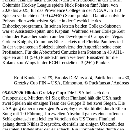
Columbia Hockey League spielte Nick Poisson fünf Jahre, von
2020 bis 2025, für das Providence College in der NCAA. In 170
Spielen verbuchte er 109 (42+67) Scorerpunkte . Damit absolvierte
Poisson die zweitmeisten Spiele in der Geschichte des
Eishockeyprogramms. In seinen letzten beiden College-Saisonen
war er Assistenzkapitän und Kapitän. Während seiner College-Zeit
nahm der Kanadier zudem an den Development Camps der Vegas
Golden Knights, Columbus Blue Jackets und Florida Panthers teil.
In der vergangenen Spielzeit absolvierte der Angreifer seine erste
Profisaison. Für die Abbotsford Canucks kam Poisson in 43 AHL-
Spielen auf 11 (5+6) Punkte.In neun weiteren Einsätzen für die
Kalamazoo Wings in der ECHL erzielte er 3 (2+1) Punkte.
Roni Kuukasjarvi #9, Brooks DeMars #24, Patrik Joensuu #30
Gretzky Cup FIN – USA, Edmonton, © Puckfans.at / Andreas
05.08.2026 Hlinka Gretzky Cup:
Die USA holt sich den
Gruppensieg. Mit dem 4:1 Sieg über Finnland hält die USA nach
zwei Spielen als einziges Team der Gruppe B bei zwei Siegen. Die
USA ging dabei im einzigen Powerplay des Startdrittel durch Ethan
Sung mit 1:0 Führung. Im zweiten Abschnitt gab es einen offenen
Schlagabtausch mit leichten Vorteilen des US Team. Finnland
gelang durch Niklas Borgström, ebenfalls im einigen Überzahl des
gesamten Drittels aber der Ausgleich. Ein Doppelschlag durch den