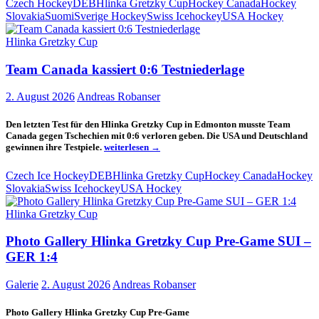
Czech Hockey
DEB
Hlinka Gretzky Cup
Hockey Canada
Hockey
Tit
Slovakia
Suomi
Sverige Hockey
Swiss Icehockey
USA Hockey
in
de
Hlinka Gretzky Cup
Hl
Gr
Cu
Team Canada kassiert 0:6 Testniederlage
2. August 2026
Andreas Robanser
Den letzten Test für den Hlinka Gretzky Cup in Edmonton musste Team
Canada gegen Tschechien mit 0:6 verloren geben. Die USA und Deutschland
Team
gewinnen ihre Testpiele.
weiterlesen
→
Canada
kassiert
Czech Ice Hockey
DEB
Hlinka Gretzky Cup
Hockey Canada
Hockey
0:6
Slovakia
Swiss Icehockey
USA Hockey
Testniederlage
Hlinka Gretzky Cup
Photo Gallery Hlinka Gretzky Cup Pre-Game SUI –
GER 1:4
Galerie
2. August 2026
Andreas Robanser
Photo Gallery Hlinka Gretzky Cup Pre-Game