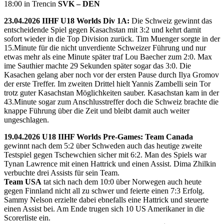
18:00 in Trencin
SVK – DEN
23.04.2026 IIHF U18 Worlds Div 1A:
Die Schweiz gewinnt das
entscheidende Spiel gegen Kasachstan mit 3:2 und kehrt damit
sofort wieder in die Top Division zurück. Tim Muenger sorgte in der
15.Minute für die nicht unverdiente Schweizer Führung und nur
etwas mehr als eine Minute später traf Lou Baecher zum 2:0. Max
ime Sauthier machte 29 Sekunden später sogar das 3:0. Die
Kasachen gelang aber noch vor der ersten Pause durch Ilya Gromov
der erste Treffer. Im zweiten Drittel hielt Yannis Zambelli sein Tor
trotz guter Kasachstan Möglichkeiten sauber. Kasachstan kam in der
43.Minute sogar zum Anschlusstreffer doch die Schweiz brachte die
knappe Führung über die Zeit und bleibt damit auch weiter
ungeschlagen.
19.04.2026 U18 IIHF Worlds Pre-Games: Team Canada
gewinnt nach dem 5:2 über Schweden auch das heutige zweite
Testspiel gegen Tschewchien sicher mit 6:2. Man des Spiels war
Tynan Lawrence mit einen Hattrick und einen Assist. Dima Zhilkin
verbuchte drei Assists für sein Team.
Team USA
tat sich nach dem 10:0 über Norwegen auch heute
gegen Finnland nicht all zu schwer und feierte einen 7:3 Erfolg.
Sammy Nelson erzielte dabei ebnefalls eine Hattrick und steuerte
einen Assist bei. Am Ende trugen sich 10 US Amerikaner in die
Scorerliste ein.