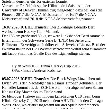
Spiele in denen er ein Tor erzielten konnte.
Vor seinem Profidebüt spielte Hillman drei Saisons an der
University of Denver. Hillman trug maßgeblich dazu bei, dass die
Pioneers 2017 die NCAA-Meisterschaft, 2016/17 die NCAA-
Meisterschaft und 2018 die NCAA-Meisterschaft gewannen.
16.07.2026 ICEHL Transfer:
Der 21-jährige Edoardo Berti
wechselt zum Hockey Club Mailand.
Der 183 cm große und 80 kg schwere Linkshänder Berti sammelte
Erfahrung in der Schweizer Serie B (LNB) bei Sierre und
Bellinzona. Er verfügt auch üüber eine Schweizer Lizenz. Berti der
zweimal Italien bei U20 Weltmeisterschaften vertrat wird zusammen
mit Jacob Smith das Goalie Due des Liganeulings stellen.
Dylan Wells #30, Hlinka Gretzky Cup 2015,
©Puckfans.at/Andreas Robanser
05.07.2026 ICEHL Transfer:
Die Black Wings Linz haben mit
Dylan Wells den Nachfolger für Rasmus Tirronen gefunden. Der
Kanadier kommt aus der ECHL wo er in der abgelaufenen Saison
Kansas City Mavericks im Finale stand.
So bleibt der Titelgewinn mit dem kanadischen U18 Team beim
Hlinka Gretzky Cup 2015 neben dem AHL Titel mit den Chicago
Wolfs 2022, wo er aber insgesamt nur drei Spiele bestritt neben