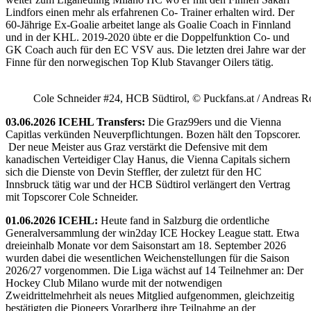
Lindfors einen mehr als erfahrenen Co- Trainer erhalten wird. Der
60-Jährige Ex-Goalie arbeitet lange als Goalie Coach in Finnland
und in der KHL. 2019-2020 übte er die Doppelfunktion Co- und
GK Coach auch für den EC VSV aus. Die letzten drei Jahre war der
Finne für den norwegischen Top Klub Stavanger Oilers tätig.
Cole Schneider #24, HCB Südtirol, © Puckfans.at / Andreas R
03.06.2026 ICEHL Transfers:
Die Graz99ers und die Vienna
Capitlas verkünden Neuverpflichtungen. Bozen hält den Topscorer.
Der neue Meister aus Graz verstärkt die Defensive mit dem
kanadischen Verteidiger Clay Hanus, die Vienna Capitals sichern
sich die Dienste von Devin Steffler, der zuletzt für den HC
Innsbruck tätig war und der HCB Südtirol verlängert den Vertrag
mit Topscorer Cole Schneider.
01.06.2026 ICEHL:
Heute fand in Salzburg die ordentliche
Generalversammlung der win2day ICE Hockey League statt. Etwa
dreieinhalb Monate vor dem Saisonstart am 18. September 2026
wurden dabei die wesentlichen Weichenstellungen für die Saison
2026/27 vorgenommen. Die Liga wächst auf 14 Teilnehmer an: Der
Hockey Club Milano wurde mit der notwendigen
Zweidrittelmehrheit als neues Mitglied aufgenommen, gleichzeitig
bestätigten die Pioneers Vorarlberg ihre Teilnahme an der