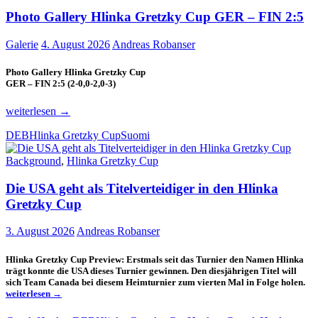
Photo Gallery Hlinka Gretzky Cup GER – FIN 2:5
Galerie
4. August 2026
Andreas Robanser
Photo Gallery Hlinka Gretzky Cup
GER – FIN 2:5 (2-0,0-2,0-3)
Photo
weiterlesen
→
Gallery
DEB
Hlinka Gretzky Cup
Suomi
Hlinka
Gretzky
Background
,
Hlinka Gretzky Cup
Cup
GER
Die USA geht als Titelverteidiger in den Hlinka
–
FIN
Gretzky Cup
2:5
3. August 2026
Andreas Robanser
Hlinka Gretzky Cup Preview: Erstmals seit das Turnier den Namen Hlinka
trägt konnte die USA dieses Turnier gewinnen. Den diesjährigen Titel will
Die
sich Team Canada bei diesem Heimturnier zum vierten Mal in Folge holen.
US
weiterlesen
→
geh
als