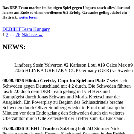
Das DEB Team machte im heutigen Spiel gegen Ungarn rasch alles klar und
feierte am Ende so einen verdienten 6:2 Erfolg. Gawanke gelingt dabei ein
Deutschland
Hattrick.
weiterlesen
→
ohne
Probleme
DEB
IIHF
Team Hungary
gegen
Beitragsnavigation
1
2
…
26
Nächste →
Ungarn
NEWS:
Lindberg Steén Yelverton #2 Karlsson Loui #19 Calce Max #9
2026 HLINKA GRETZKY CUP Germany (GER) vs Sweden
08.08.2026 Hlinka Gretzky Cup: Im Spiel um Platz 7
setzt sich
Schweden gegen Deutschland mit 4:2 durch. Die Schweden führten
rasch 2:0 doch dem DEB Team gelang mit viel Herz und
Kampfgeist durch Jonas Schwarz und Moritz Kretzschmar der
Ausgleich. Ein Powerplay zu Beginn des Schlussdrittels brachte
Schweden durch Oliver Sundberg wieder in Front und knapp drei
Minuten vor dem Ende gelang den Schweden durch ein weiteres
Überzahltor durch Olle Zetterstedt der Treffer zum 4:2 Endstand.
05.08.2026 ICEHL Tranfer:
Salzburg holt 24J Stürmer Nick
Poisson erstmals nach Europa. Nach zwei Saisonen in der British