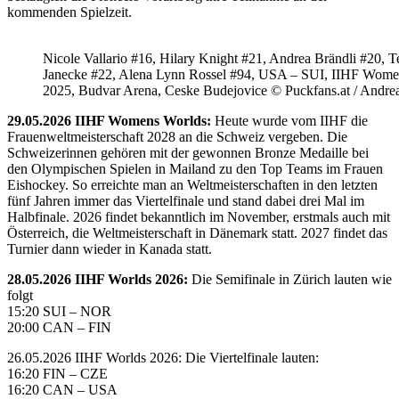
kommenden Spielzeit.
Nicole Vallario #16, Hilary Knight #21, Andrea Brändli #20, T
Janecke #22, Alena Lynn Rossel #94, USA – SUI, IIHF Wome
2025, Budvar Arena, Ceske Budejovice © Puckfans.at / Andre
29.05.2026 IIHF Womens Worlds:
Heute wurde vom IIHF die
Frauenweltmeisterschaft 2028 an die Schweiz vergeben. Die
Schweizerinnen gehören mit der gewonnen Bronze Medaille bei
den Olympischen Spielen in Mailand zu den Top Teams im Frauen
Eishockey. So erreichte man an Weltmeisterschaften in den letzten
fünf Jahren immer das Viertelfinale und stand dabei drei Mal im
Halbfinale. 2026 findet bekanntlich im November, erstmals auch mit
Österreich, die Weltmeisterschaft in Dänemark statt. 2027 findet das
Turnier dann wieder in Kanada statt.
28.05.2026 IIHF Worlds 2026:
Die Semifinale in Zürich lauten wie
folgt
15:20 SUI – NOR
20:00 CAN – FIN
26.05.2026 IIHF Worlds 2026: Die Viertelfinale lauten:
16:20 FIN – CZE
16:20 CAN – USA