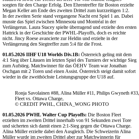
sorgten für den Charge Erfolg. Den Ehrentreffer für Boston erzielte
Megan Keller am Ende des zweiten Drittel zum kurzzeitigen 1:2.
In der zweiten Serie stand vergangene Nacht erst Spiel 1 an. Dabei
musste das Spiel zwischen Minnesota und Montréal in der
Verlängerun. Laura Stacey spielte überragend und erzielte den ersten
Hattrick in der Geschichte der PWHL-Playoffs, doch es reichte
nicht. Jincy Roese avancierte zur Heldin und erzielte in der
Verlängerung den Siegtreffer zum 5:4 für die Frost.
01.05.2026 IIHF U18 Worlds Div.1B:
Österreich geling mit dem
4:1 Sieg über Litauen im letzten Spiel des Turniers der wichtige Sieg
zum Aufstieg. Matchwinner für das ÖEHV Team war Jonathan
Oschgan mit 2 Toren und einen Assist. Österreich steigt damit sofort
wieder in die zweithöchste Leistungsgruppe der U18 auf.
Ronja Savolainen #88, Alina Müller #11, Philips Gwyneth #33
Fleet vs. Ottawa Charge,
© CREDIT PWHL, CHINA_WONG PHOTO
01.05.2026 PWHL Walter Cup Playoffs:
Die Boston Fleet
erzielten im zweiten Drittel innerhalb von 91 Sekunden zwei Tore
und sicherten sich damit einen 2:1-Sieg gegen die Ottawa Charge.
Alina Müller erzielte dabei den Ausgleich. Die Schweizerin Alina
Müller wurde im zweiten Drittel aber zur Matchwinnerin für