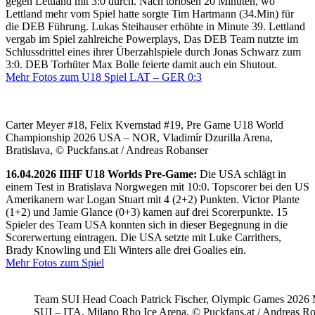
gegen Lettland mit 3:0 durch. Nach torlosen 20 Minuten, wo
Lettland mehr vom Spiel hatte sorgte Tim Hartmann (34.Min) für
die DEB Führung. Lukas Steihauser erhöhte in Minute 39. Lettland
vergab im Spiel zahlreiche Powerplays, Das DEB Team nutzte im
Schlussdrittel eines ihrer Überzahlspiele durch Jonas Schwarz zum
3:0. DEB Torhüter Max Bolle feierte damit auch ein Shutout.
Mehr Fotos zum U18 Spiel LAT – GER 0:3
Carter Meyer #18, Felix Kvernstad #19, Pre Game U18 World
Championship 2026 USA – NOR, Vladimír Dzurilla Arena,
Bratislava, © Puckfans.at / Andreas Robanser
16.04.2026 IIHF U18 Worlds Pre-Game:
Die USA schlägt in
einem Test in Bratislava Norgwegen mit 10:0. Topscorer bei den US
Amerikanern war Logan Stuart mit 4 (2+2) Punkten. Victor Plante
(1+2) und Jamie Glance (0+3) kamen auf drei Scorerpunkte. 15
Spieler des Team USA konnten sich in dieser Begegnung in die
Scorerwertung eintragen. Die USA setzte mit Luke Carrithers,
Brady Knowling und Eli Winters alle drei Goalies ein.
Mehr Fotos zum Spiel
Team SUI Head Coach Patrick Fischer, Olympic Games 202
SUI – ITA, Milano Rho Ice Arena, © Puckfans.at / Andreas R