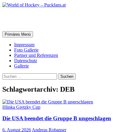
Zum
Inhalt
springen
World of Hockey – Puckfans.at
Suchen
Primäres Menü
Impressum
Foto Gallerie
Partner und Referenzen
Datenschutz
Gallerie
Suchen
nach:
Schlagwortarchiv: DEB
Hlinka Gretzky Cup
Die USA beendet die Gruppe B ungeschlagen
6. August 2026
Andreas Robanser