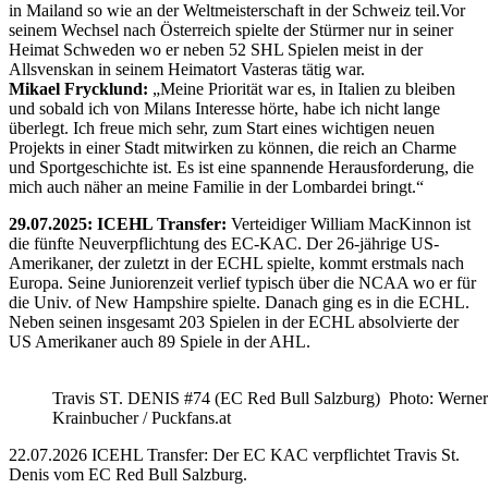
in Mailand so wie an der Weltmeisterschaft in der Schweiz teil.Vor
seinem Wechsel nach Österreich spielte der Stürmer nur in seiner
Heimat Schweden wo er neben 52 SHL Spielen meist in der
Allsvenskan in seinem Heimatort Vasteras tätig war.
Mikael Frycklund:
„Meine Priorität war es, in Italien zu bleiben
und sobald ich von Milans Interesse hörte, habe ich nicht lange
überlegt. Ich freue mich sehr, zum Start eines wichtigen neuen
Projekts in einer Stadt mitwirken zu können, die reich an Charme
und Sportgeschichte ist. Es ist eine spannende Herausforderung, die
mich auch näher an meine Familie in der Lombardei bringt.“
29.07.2025: ICEHL Transfer:
Verteidiger William MacKinnon ist
die fünfte Neuverpflichtung des EC-KAC. Der 26-jährige US-
Amerikaner, der zuletzt in der ECHL spielte, kommt erstmals nach
Europa. Seine Juniorenzeit verlief typisch über die NCAA wo er für
die Univ. of New Hampshire spielte. Danach ging es in die ECHL.
Neben seinen insgesamt 203 Spielen in der ECHL absolvierte der
US Amerikaner auch 89 Spiele in der AHL.
Travis ST. DENIS #74 (EC Red Bull Salzburg) Photo: Werner
Krainbucher / Puckfans.at
22.07.2026 ICEHL Transfer: Der EC KAC verpflichtet Travis St.
Denis vom EC Red Bull Salzburg.