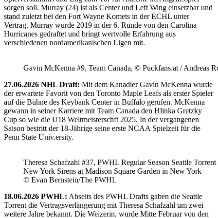
sorgen soll. Murray (24) ist als Center und Left Wing einsetzbar und
stand zuletzt bei den Fort Wayne Komets in der ECHL unter
Vertrag. Murray wurde 2019 in der 6. Runde von den Carolina
Hurricanes gedraftet und bringt wertvolle Erfahrung aus
verschiedenen nordamerikanischen Ligen mit.
Gavin McKenna #9, Team Canada, © Puckfans.at / Andreas R
27.06.2026 NHL Draft:
Mit dem Kanadier Gavin McKenna wurde
der erwartete Favorit von den Toronto Maple Leafs als erster Spieler
auf die Bühne des Keybank Center in Buffalo gerufen. McKenna
gewann in seiner Karriere mit Team Canada den Hlinka Gretzky
Cup so wie die U18 Weltmeisterschft 2025. In der vergangenen
Saison bestritt der 18-Jährige seine erste NCAA Spielzeit für die
Penn State Univ.ersity.
Theresa Schafzahl #37, PWHL Regular Season Seattle Torrent 
New York Sirens at Madison Square Garden in New York
© Evan Bernstein/The PWHL
18.06.2026 PWHL:
Abseits des PWHL Drafts gaben die Seattle
Torrent die Vertragsverlängerung mit Theresa Schafzahl um zwei
weitere Jahre bekannt. Die Weizerin, wurde Mitte Februar von den