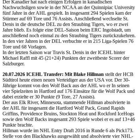
Der Kanadier hat nach einigen Erfolgen in kanadischen
Nachwuchsligen sowie in der NCAA an der Quinnipiac University
fünf Jahre in der AHL gespielt. In insgesamt 294 Spielen kam der
Stürmer auf 69 Tore und 76 Assists. Anschließend wechselte St.
Denis in die deutsche DEL zu den Straubing Tigers, wo er zwei
Jahre blieb. Es folgte eine DEL-Saison beim ERC Ingolstadt, um
anschließend noch einmal zu den Straubing Tigers zurückzukehren.
In den vier Jahren in der DEL verbuchte er in 215 Liga-Spielen 76
Tore und 68 Vorlagen.
In der letzten Saison war Travis St. Denis in der ICEHL hinter
Michael Raffl mit 45 (21+24) Punkten der zweitbeste Scorer der
Salzburger.
20.07.2026 ICEHL Transfer: Mit Blake Hillman
stellt der HCB
Südtirol heute einen neuen Verteidiger aus der USA vor. Der 30-
Jährige kommt von den Wolf Back aus der AHL wo er In seinen
vier Spielzeiten in Hartford auf 176 Einsätze für die Wolf Pack und
dabei erzielte er 30 Punkte (9 Tore, 27 Assists).
Der aus Elk River, Minnesota, stammende Hillman absolvierte in
der AHL für insgesamt die Hartford Wolf Pack, Grand Rapids
Griffins, Providence Bruins, Stockton Heat und Rockford IceHogs
sowie den Wolf Backs insgesamt 293 Spiele wobei er es auf 13+46
Punkte brachte.
Hillman wurde im NHL Entry Draft 2016 in Runde 6 als Pick173.
Stelle von den Blackhawks ausgewählt und absolvierte vier NHL-