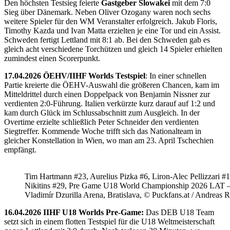
Den höchsten Testsieg feierte
Gastgeber Slowakei
mit dem 7:0
Sieg über Dänemark. Neben Oliver Ozogany waren noch sechs
weitere Spieler für den WM Veranstalter erfolgreich. Jakub Floris,
Timothy Kazda und Ivan Matta erzielten je eine Tor und ein Assist.
Schweden fertigt Lettland mit 8:1 ab. Bei den Schweden gab es
gleich acht verschiedene Torchützen und gleich 14 Spieler erhielten
zumindest einen Scorerpunkt.
17.04.2026 ÖEHV/IIHF Worlds Testspiel
: In einer schnellen
Partie kreierte die ÖEHV-Auswahl die größeren Chancen, kam im
Mitteldrittel durch einen Doppelpack von Benjamin Nissner zur
verdienten 2:0-Führung. Italien verkürzte kurz darauf auf 1:2 und
kam durch Glück im Schlussabschnitt zum Ausgleich. In der
Overtime erzielte schließlich Peter Schneider den verdienten
Siegtreffer. Kommende Woche trifft sich das Nationalteam in
gleicher Konstellation in Wien, wo man am 23. April Tschechien
empfängt.
Tim Hartmann #23, Aurelius Pizka #6, Liron-Alec Pellizzari #16
Nikitins #29, Pre Game U18 World Championship 2026 LAT 
Vladimír Dzurilla Arena, Bratislava, © Puckfans.at / Andreas 
16.04.2026 IIHF U18 Worlds Pre-Game:
Das DEB U18 Team
setzt sich in einem flotten Testspiel für die U18 Weltmeisterschaft