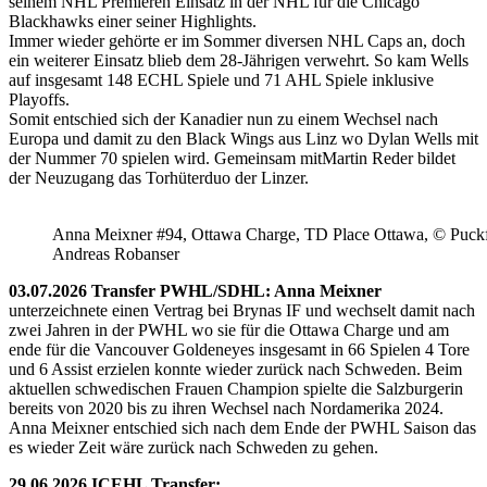
seinem NHL Premieren Einsatz in der NHL für die Chicago
Blackhawks einer seiner Highlights.
Immer wieder gehörte er im Sommer diversen NHL Caps an, doch
ein weiterer Einsatz blieb dem 28-Jährigen verwehrt. So kam Wells
auf insgesamt 148 ECHL Spiele und 71 AHL Spiele inklusive
Playoffs.
Somit entschied sich der Kanadier nun zu einem Wechsel nach
Europa und damit zu den Black Wings aus Linz wo Dylan Wells mit
der Nummer 70 spielen wird. Gemeinsam mitMartin Reder bildet
der Neuzugang das Torhüterduo der Linzer.
Anna Meixner #94, Ottawa Charge, TD Place Ottawa, © Puckfa
Andreas Robanser
03.07.2026 Transfer PWHL/SDHL: Anna Meixner
unterzeichnete einen Vertrag bei Brynas IF und wechselt damit nach
zwei Jahren in der PWHL wo sie für die Ottawa Charge und am
ende für die Vancouver Goldeneyes insgesamt in 66 Spielen 4 Tore
und 6 Assist erzielen konnte wieder zurück nach Schweden. Beim
aktuellen schwedischen Frauen Champion spielte die Salzburgerin
bereits von 2020 bis zu ihren Wechsel nach Nordamerika 2024.
Anna Meixner entschied sich nach dem Ende der PWHL Saison das
es wieder Zeit wäre zurück nach Schweden zu gehen.
29.06.2026 ICEHL Transfer: