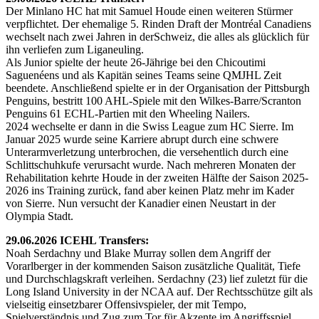
Der Minlano HC hat mit Samuel Houde einen weiteren Stürmer
verpflichtet. Der ehemalige 5. Rinden Draft der Montréal Canadiens
wechselt nach zwei Jahren in derSchweiz, die alles als glücklich für
ihn verliefen zum Liganeuling.
Als Junior spielte der heute 26-Jährige bei den Chicoutimi
Saguenéens und als Kapitän seines Teams seine QMJHL Zeit
beendete. Anschließend spielte er in der Organisation der Pittsburgh
Penguins, bestritt 100 AHL-Spiele mit den Wilkes-Barre/Scranton
Penguins 61 ECHL-Partien mit den Wheeling Nailers.
2024 wechselte er dann in die Swiss League zum HC Sierre. Im
Januar 2025 wurde seine Karriere abrupt durch eine schwere
Unterarmverletzung unterbrochen, die versehentlich durch eine
Schlittschuhkufe verursacht wurde. Nach mehreren Monaten der
Rehabilitation kehrte Houde in der zweiten Hälfte der Saison 2025-
2026 ins Training zurück, fand aber keinen Platz mehr im Kader
von Sierre. Nun versucht der Kanadier einen Neustart in der
Olympia Stadt.
29.06.2026 ICEHL Transfers:
Noah Serdachny und Blake Murray sollen dem Angriff der
Vorarlberger in der kommenden Saison zusätzliche Qualität, Tiefe
und Durchschlagskraft verleihen. Serdachny (23) lief zuletzt für die
Long Island University in der NCAA auf. Der Rechtsschütze gilt als
vielseitig einsetzbarer Offensivspieler, der mit Tempo,
Spielverständnis und Zug zum Tor für Akzente im Angriffsspiel