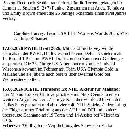
Boston Fleet nach Seattle transferiert. Für die Torrent gelangen ihr
dann in 11 Spielen 9 (2+7) Punkte. Zusammen mit Aneta Tejralova
und Emily Brown erhielt die 26-Jährige Schafzahl einen zwei Jahres
Vertrag.
Caroline Harvey, Team USA IIHF Womens Worlds 2025, © Puc
Andreas Robanser
17.06.2026 PWHL Draft 2026:
Mit Caroline Harvey wurde
erstmals in der PWHL Draft Geschichte eine Defensivspielerin als
1st Round 1 Pick am PWHL Draft von den Vancouver Goldeneyes
aufgerufen. Die 23-Jährige US Amerikanerin von der Univ. of
Wisconsin gewann im Februar mit Team USA Olympia Gold in
Mailand und sie jubelte auch bereits über zweimal Gold bei
Weltmeisterschaften.
15.06.2026 ICEHL Transfers: Ex-NHL-Akteur für Mailand:
Der Milano Hockey Club verpflichtete mit Nick Caamano einen
weiteren Angreifer. Der 27-jährige Kanadier wurde 2016 von den
Dallas Stars gedraftet und absolvierte 40 NHL-Spiele. Zudem bringt
der Flügelstürmer Erfahrung aus der AHL und DEL mit; zuletzt
überzeugte Caamano mit 19 Toren und 14 Assists bei Vålerenga
Oslo.
Fehérvár AV19
gab die Verpflichtung des Schweden Viktor