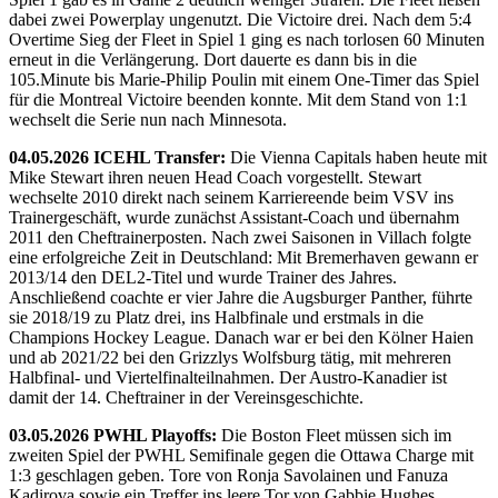
dabei zwei Powerplay ungenutzt. Die Victoire drei. Nach dem 5:4
Overtime Sieg der Fleet in Spiel 1 ging es nach torlosen 60 Minuten
erneut in die Verlängerung. Dort dauerte es dann bis in die
105.Minute bis Marie-Philip Poulin mit einem One-Timer das Spiel
für die Montreal Victoire beenden konnte. Mit dem Stand von 1:1
wechselt die Serie nun nach Minnesota.
04.05.2026 ICEHL Transfer:
Die Vienna Capitals haben heute mit
Mike Stewart ihren neuen Head Coach vorgestellt. Stewart
wechselte 2010 direkt nach seinem Karriereende beim VSV ins
Trainergeschäft, wurde zunächst Assistant-Coach und übernahm
2011 den Cheftrainerposten. Nach zwei Saisonen in Villach folgte
eine erfolgreiche Zeit in Deutschland: Mit Bremerhaven gewann er
2013/14 den DEL2-Titel und wurde Trainer des Jahres.
Anschließend coachte er vier Jahre die Augsburger Panther, führte
sie 2018/19 zu Platz drei, ins Halbfinale und erstmals in die
Champions Hockey League. Danach war er bei den Kölner Haien
und ab 2021/22 bei den Grizzlys Wolfsburg tätig, mit mehreren
Halbfinal- und Viertelfinalteilnahmen. Der Austro-Kanadier ist
damit der 14. Cheftrainer in der Vereinsgeschichte.
03.05.2026 PWHL Playoffs:
Die Boston Fleet müssen sich im
zweiten Spiel der PWHL Semifinale gegen die Ottawa Charge mit
1:3 geschlagen geben. Tore von Ronja Savolainen und Fanuza
Kadirova sowie ein Treffer ins leere Tor von Gabbie Hughes