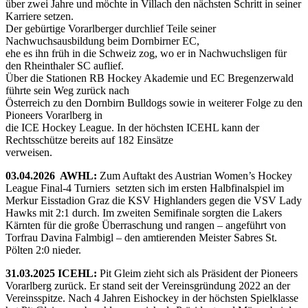
über zwei Jahre und möchte in Villach den nächsten Schritt in seiner
Karriere setzen.
Der gebürtige Vorarlberger durchlief Teile seiner
Nachwuchsausbildung beim Dornbirner EC,
ehe es ihn früh in die Schweiz zog, wo er in Nachwuchsligen für
den Rheinthaler SC auflief.
Über die Stationen RB Hockey Akademie und EC Bregenzerwald
führte sein Weg zurück nach
Österreich zu den Dornbirn Bulldogs sowie in weiterer Folge zu den
Pioneers Vorarlberg in
die ICE Hockey League. In der höchsten ICEHL kann der
Rechtsschütze bereits auf 182 Einsätze
verweisen.
03.04.2026 AWHL:
Zum Auftakt des Austrian Women’s Hockey
League Final-4 Turniers setzten sich im ersten Halbfinalspiel im
Merkur Eisstadion Graz die KSV Highlanders gegen die VSV Lady
Hawks mit 2:1 durch. Im zweiten Semifinale sorgten die Lakers
Kärnten für die große Überraschung und rangen – angeführt von
Torfrau Davina Falmbigl – den amtierenden Meister Sabres St.
Pölten 2:0 nieder.
31.03.2025 ICEHL:
Pit Gleim zieht sich als Präsident der Pioneers
Vorarlberg zurück. Er stand seit der Vereinsgründung 2022 an der
Vereinsspitze. Nach 4 Jahren Eishockey in der höchsten Spielklasse