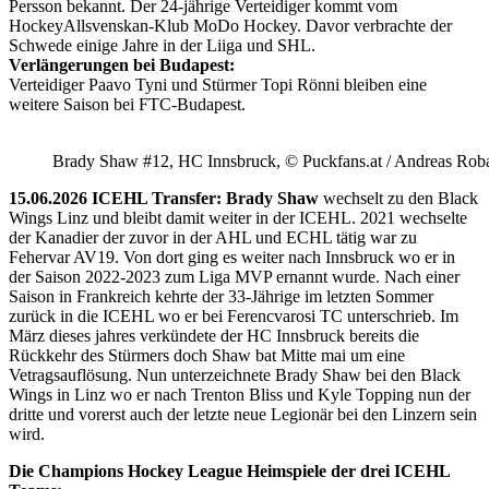
Persson bekannt. Der 24-jährige Verteidiger kommt vom
HockeyAllsvenskan-Klub MoDo Hockey. Davor verbrachte der
Schwede einige Jahre in der Liiga und SHL.
Verlängerungen bei Budapest:
Verteidiger Paavo Tyni und Stürmer Topi Rönni bleiben eine
weitere Saison bei FTC-Budapest.
Brady Shaw #12, HC Innsbruck, © Puckfans.at / Andreas Rob
15.06.2026 ICEHL Transfer: Brady Shaw
wechselt zu den Black
Wings Linz und bleibt damit weiter in der ICEHL. 2021 wechselte
der Kanadier der zuvor in der AHL und ECHL tätig war zu
Fehervar AV19. Von dort ging es weiter nach Innsbruck wo er in
der Saison 2022-2023 zum Liga MVP ernannt wurde. Nach einer
Saison in Frankreich kehrte der 33-Jährige im letzten Sommer
zurück in die ICEHL wo er bei Ferencvarosi TC unterschrieb. Im
März dieses jahres verkündete der HC Innsbruck bereits die
Rückkehr des Stürmers doch Shaw bat Mitte mai um eine
Vetragsauflösung. Nun unterzeichnete Brady Shaw bei den Black
Wings in Linz wo er nach Trenton Bliss und Kyle Topping nun der
dritte und vorerst auch der letzte neue Legionär bei den Linzern sein
wird.
Die Champions Hockey League Heimspiele der drei ICEHL