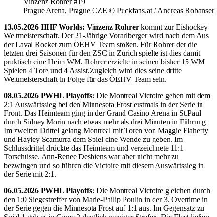
Vinzenz Rohrer #19
Prague Arena, Prague CZE © Puckfans.at / Andreas Robanser
13.05.2026 IIHF Worlds: Vinzenz Rohrer
kommt zur Eishockey
Weltmeisterschaft. Der 21-Jährige Vorarlberger wird nach dem Aus
der Laval Rocket zum ÖEHV Team stoßen. Für Rohrer der die
letzten drei Saisonen für den ZSC in Zürich spielte ist dies damit
praktisch eine Heim WM. Rohrer erzielte in seinen bisher 15 WM
Spielen 4 Tore und 4 Assist.Zugleich wird dies seine dritte
Weltmeisterschaft in Folge für das ÖEHV Team sein.
08.05.2026 PWHL Playoffs:
Die Montreal Victoire gehen mit dem
2:1 Auswärtssieg bei den Minnesota Frost erstmals in der Serie in
Front. Das Heimteam ging in der Grand Casino Arena in St.Paul
durch Sidney Morin nach etwas mehr als drei Minuten in Führung.
Im zweiten Drittel gelang Montreal mit Toren von Maggie Flaherty
und Hayley Scamurra dem Spiel eine Wende zu geben. Im
Schlussdrittel drückte das Heimteam und verzeichnete 11:1
Torschüsse. Ann-Renee Desbiens war aber nicht mehr zu
bezwingen und so führen die Victoire mit diesem Auswärtssieg in
der Serie mit 2:1.
06.05.2026 PWHL Playoffs:
Die Montreal Victoire gleichen durch
den 1:0 Siegestreffer von Marie-Philip Poulin in der 3. Overtime in
der Serie gegen die Minnesota Frost auf 1:1 aus. Im Gegensatz zu
Spiel 1 gab es in Game 2 deutlich weniger Strafen. Die Fleet ließen