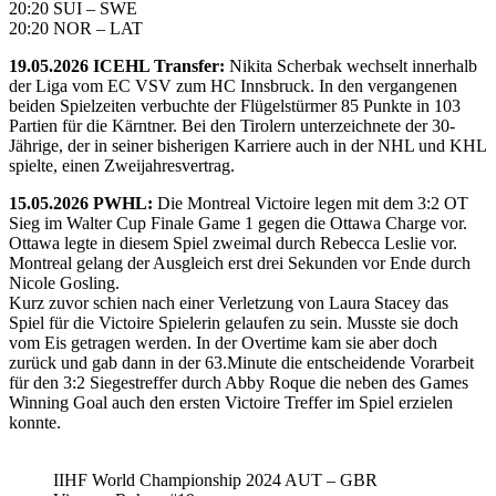
20:20 SUI – SWE
20:20 NOR – LAT
19.05.2026 ICEHL Transfer:
Nikita Scherbak wechselt innerhalb
der Liga vom EC VSV zum HC Innsbruck. In den vergangenen
beiden Spielzeiten verbuchte der Flügelstürmer 85 Punkte in 103
Partien für die Kärntner. Bei den Tirolern unterzeichnete der 30-
Jährige, der in seiner bisherigen Karriere auch in der NHL und KHL
spielte, einen Zweijahresvertrag.
15.05.2026 PWHL:
Die Montreal Victoire legen mit dem 3:2 OT
Sieg im Walter Cup Finale Game 1 gegen die Ottawa Charge vor.
Ottawa legte in diesem Spiel zweimal durch Rebecca Leslie vor.
Montreal gelang der Ausgleich erst drei Sekunden vor Ende durch
Nicole Gosling.
Kurz zuvor schien nach einer Verletzung von Laura Stacey das
Spiel für die Victoire Spielerin gelaufen zu sein. Musste sie doch
vom Eis getragen werden. In der Overtime kam sie aber doch
zurück und gab dann in der 63.Minute die entscheidende Vorarbeit
für den 3:2 Siegestreffer durch Abby Roque die neben des Games
Winning Goal auch den ersten Victoire Treffer im Spiel erzielen
konnte.
IIHF World Championship 2024 AUT – GBR