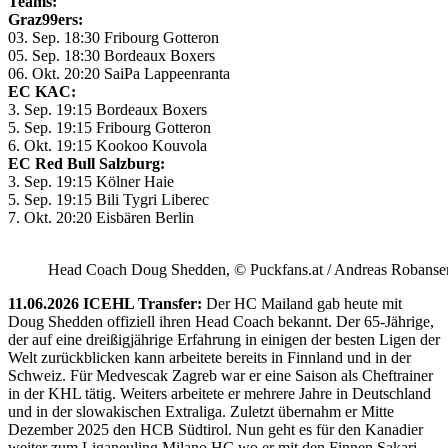
Teams:
Graz99ers:
03. Sep. 18:30 Fribourg Gotteron
05. Sep. 18:30 Bordeaux Boxers
06. Okt. 20:20 SaiPa Lappeenranta
EC KAC:
3. Sep. 19:15 Bordeaux Boxers
5. Sep. 19:15 Fribourg Gotteron
6. Okt. 19:15 Kookoo Kouvola
EC Red Bull Salzburg:
3. Sep. 19:15 Kölner Haie
5. Sep. 19:15 Bili Tygri Liberec
7. Okt. 20:20 Eisbären Berlin
Head Coach Doug Shedden, © Puckfans.at / Andreas Robanse
11.06.2026 ICEHL Transfer:
Der HC Mailand gab heute mit
Doug Shedden offiziell ihren Head Coach bekannt. Der 65-Jährige,
der auf eine dreißigjährige Erfahrung in einigen der besten Ligen der
Welt zurückblicken kann arbeitete bereits in Finnland und in der
Schweiz. Für Medvescak Zagreb war er eine Saison als Cheftrainer
in der KHL tätig. Weiters arbeitete er mehrere Jahre in Deutschland
und in der slowakischen Extraliga. Zuletzt übernahm er Mitte
Dezember 2025 den HCB Südtirol. Nun geht es für den Kanadier
weiter zum Liganeuling Milano HC wo er mit den Finnen Sakari