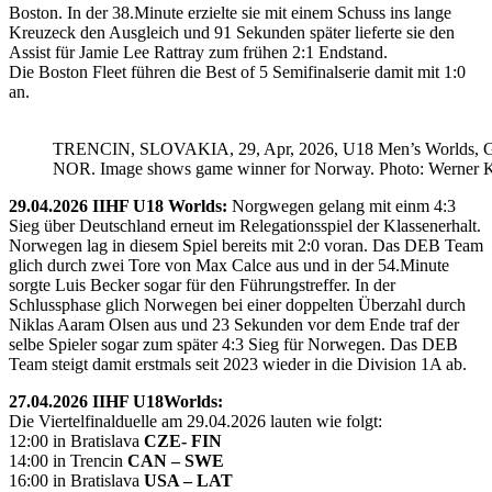
Boston. In der 38.Minute erzielte sie mit einem Schuss ins lange
Kreuzeck den Ausgleich und 91 Sekunden später lieferte sie den
Assist für Jamie Lee Rattray zum frühen 2:1 Endstand.
Die Boston Fleet führen die Best of 5 Semifinalserie damit mit 1:0
an.
TRENCIN, SLOVAKIA, 29, Apr, 2026, U18 Men’s Worlds, 
NOR. Image shows game winner for Norway. Photo: Werner K
29.04.2026 IIHF U18 Worlds:
Norgwegen gelang mit einm 4:3
Sieg über Deutschland erneut im Relegationsspiel der Klassenerhalt.
Norwegen lag in diesem Spiel bereits mit 2:0 voran. Das DEB Team
glich durch zwei Tore von Max Calce aus und in der 54.Minute
sorgte Luis Becker sogar für den Führungstreffer. In der
Schlussphase glich Norwegen bei einer doppelten Überzahl durch
Niklas Aaram Olsen aus und 23 Sekunden vor dem Ende traf der
selbe Spieler sogar zum später 4:3 Sieg für Norwegen. Das DEB
Team steigt damit erstmals seit 2023 wieder in die Division 1A ab.
27.04.2026 IIHF U18Worlds:
Die Viertelfinalduelle am 29.04.2026 lauten wie folgt:
12:00 in Bratislava
CZE- FIN
14:00 in Trencin
CAN – SWE
16:00 in Bratislava
USA – LAT