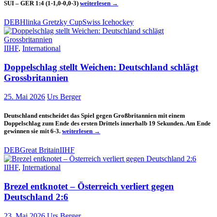
Photo
SUI – GER 1:4 (1-1,0-0,0-3)
weiterlesen
→
Gallery
Hlinka
DEB
Hlinka Gretzky Cup
Swiss Icehockey
Gretzky
Cup
Pre-
IIHF
,
International
Game
SUI
–
Doppelschlag stellt Weichen: Deutschland schlägt
GER
Grossbritannien
1:4
25. Mai 2026
Urs Berger
Deutschland entscheidet das Spiel gegen Großbritannien mit einem
Doppelschlag zum Ende des ersten Drittels innerhalb 19 Sekunden. Am Ende
Doppelschlag
gewinnen sie mit 6-3.
weiterlesen
→
stellt
Weichen:
DEB
Great Britain
IIHF
Deutschland
schlägt
IIHF
,
International
Grossbritannien
Brezel entknotet – Österreich verliert gegen
Deutschland 2:6
23. Mai 2026
Urs Berger