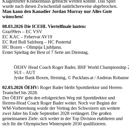
Klagenfurter Krankenhaus gebracht werden konnte. Das Spiel
wurde nach diesen Zwischenfall natürlicherweise abgebrochen.
Man kann den Kanadier Jordan Murray nur Alles Gute
wünschen!
08.03.2026 Die ICEHL Viertelfinale lauten:
Graz99ers – EC VSV
EC KAC – Fehervar AV19
EC Red Bull Salzburg – HC Pustertal
HC Bozen – Olimpija Ljubljana.
Erster Spieltag der Best of 7 Serie am Dienstag.
ÖEHV Head Coach Roger Bader, IIHF World Championship 
SUI – AUT
Jyske Bank Boxen, Herning, © Puckfans.at / Andreas Robanse
02.03.2026 ÖEHV:
Roger Bader bleibt Sportdirektor und Herren-
Teamchef bis 2028.
Der ÖEHV geht den erfolgreichen Weg mit Sportdirektor und
Herren-Head Coach Roger Bader weiter. Noch vor Beginn der
WM-Vorbereitung wurde der Vertrag des Schweizers um weitere
zwei Jahre bis Ende September 2028 verlängert. Die großen
gemeinsamen Ziele: sich weiter in der Top Division etablieren und
sich für die Olympischen Winterspiele 2030 qualifizieren.