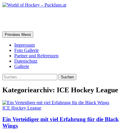
Zum
Inhalt
springen
World of Hockey – Puckfans.at
Suchen
Primäres Menü
Impressum
Foto Gallerie
Partner und Referenzen
Datenschutz
Gallerie
Suchen
nach:
Kategoriearchiv: ICE Hockey League
ICE Hockey League
Ein Verteidiger mit viel Erfahrung für die Black
Wings