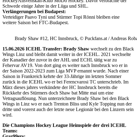
HockeyAllsvenskan-Klub MoDo Hockey. Davor verbrachte der
Schwede einige Jahre in der Liiga und SHL.
Verlängerungen bei Budapest:
Verteidiger Paavo Tyni und Stürmer Topi Rönni bleiben eine
weitere Saison bei FTC-Budapest.
Brady Shaw #12, HC Innsbruck, © Puckfans.at / Andreas Rob
15.06.2026 ICEHL Transfer: Brady Shaw
wechselt zu den Black
Wings Linz und bleibt damit weiter in der ICEHL. 2021 wechselte
der Kanadier der zuvor in der AHL und ECHL tätig war zu
Fehervar AV19. Von dort ging es weiter nach Innsbruck wo er in
der Saison 2022-2023 zum Liga MVP ernannt wurde. Nach einer
Saison in Frankreich kehrte der 33-Jährige im letzten Sommer
zurück in die ICEHL wo er bei Ferencvarosi TC unterschrieb. Im
März dieses jahres verkündete der HC Innsbruck bereits die
Rückkehr des Stürmers doch Shaw bat Mitte mai um eine
Vetragsauflösung. Nun unterzeichnete Brady Shaw bei den Black
Wings in Linz wo er nach Trenton Bliss und Kyle Topping nun der
dritte und vorerst auch der letzte neue Legionär bei den Linzern sein
wird.
Die Champions Hockey League Heimspiele der drei ICEHL
Teams:
Graz99ers: