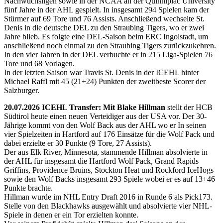
Nachwuchsligen sowie in der NCAA an der Quinnipiac University
fünf Jahre in der AHL gespielt. In insgesamt 294 Spielen kam der
Stürmer auf 69 Tore und 76 Assists. Anschließend wechselte St.
Denis in die deutsche DEL zu den Straubing Tigers, wo er zwei
Jahre blieb. Es folgte eine DEL-Saison beim ERC Ingolstadt, um
anschließend noch einmal zu den Straubing Tigers zurückzukehren.
In den vier Jahren in der DEL verbuchte er in 215 Liga-Spielen 76
Tore und 68 Vorlagen.
In der letzten Saison war Travis St. Denis in der ICEHL hinter
Michael Raffl mit 45 (21+24) Punkten der zweitbeste Scorer der
Salzburger.
20.07.2026 ICEHL Transfer: Mit Blake Hillman
stellt der HCB
Südtirol heute einen neuen Verteidiger aus der USA vor. Der 30-
Jährige kommt von den Wolf Back aus der AHL wo er In seinen
vier Spielzeiten in Hartford auf 176 Einsätze für die Wolf Pack und
dabei erzielte er 30 Punkte (9 Tore, 27 Assists).
Der aus Elk River, Minnesota, stammende Hillman absolvierte in
der AHL für insgesamt die Hartford Wolf Pack, Grand Rapids
Griffins, Providence Bruins, Stockton Heat und Rockford IceHogs
sowie den Wolf Backs insgesamt 293 Spiele wobei er es auf 13+46
Punkte brachte.
Hillman wurde im NHL Entry Draft 2016 in Runde 6 als Pick173.
Stelle von den Blackhawks ausgewählt und absolvierte vier NHL-
Spiele in denen er ein Tor erzielten konnte.