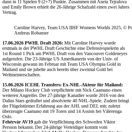
dann in 11 Spielen 9 (2+7) Punkte. Zusammen mit Aneta Tejralova
und Emily Brown erhielt die 26-Jährige Schafzahl einen zwei Jahres
Vertrag.
Caroline Harvey, Team USA IIHF Womens Worlds 2025, © Puc
Andreas Robanser
17.06.2026 PWHL Draft 2026:
Mit Caroline Harvey wurde
erstmals in der PWHL Draft Geschichte eine Defensivspielerin als
1st Round 1 Pick am PWHL Draft von den Vancouver Goldeneyes
aufgerufen. Die 23-Jährige US Amerikanerin von der Univ. of
Wisconsin gewann im Februar mit Team USA Olympia Gold in
Mailand und sie jubelte auch bereits über zweimal Gold bei
Weltmeisterschaften.
15.06.2026 ICEHL Transfers: Ex-NHL-Akteur für Mailand:
Der Milano Hockey Club verpflichtete mit Nick Caamano einen
weiteren Angreifer. Der 27-jährige Kanadier wurde 2016 von den
Dallas Stars gedraftet und absolvierte 40 NHL-Spiele. Zudem bringt
der Flügelstürmer Erfahrung aus der AHL und DEL mit; zuletzt
überzeugte Caamano mit 19 Toren und 14 Assists bei Vålerenga
Oslo.
Fehérvár AV19
gab die Verpflichtung des Schweden Viktor
Persson bekannt. Der 24-jährige Verteidiger kommt vom