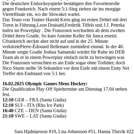
Die deutschen Eishockeyspieler bestätigten ihre Favoritenrolle
gegen Frankreich. Nach einem 5:1-Sieg ziehen sie ins morgige
Viertelfinale ein, wo die Slowakei wartet.
Das Team von Trainer Harold Kreis ging im ersten Drittel mit drei
Toren in Führung.Leon Draisaitl,Frederik Tiffels und J.J. Peterka
trafen im Powerplay . Die Franzosen wechselten ab dem zweiten
Drittel ihren Goalie. So kam Antoine Keller für Junca ersetzt.
Gfrankreich steckte aber nicht auf und in der 25. Minute
verkürztePierre-Édouard Bellemare zumindest einmal. In der 48.
Minute sorgte Goalie Joshua Samanski wieder für Ruhe im DEB
Team als er in einem Powerplay einfach nicht zu bezwingen war.
Die Franzosen versuchten es am Ende sogar ohne Torhüter, doch
Nico Sturm stellte 56 Sekunden vor dem Ende mit einem Emty Net
Treffer den Endstand von 5:1 her.
16.02.2025 Olympic Games Mens Hockey:
Die Qualification Play Off Spieltermine am Dienstag 17.04 stehen
fest.
12:10
GER – FRA (Santa Giulia)
12:10
SUI – ITA (Rho Ice Park)
16:40
CZE – DEN (Santa Giulia)
21:10
SWE – LAT (Santa Giulia)
Sara Hjalmarsson #19, Lisa Johansson #51, Hanna Thuvik #22