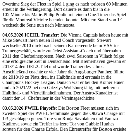
Overtime Sieg der Fleet in Spiel 1 ging es nach torlosen 60 Minuten
erneut in die Verlängerung. Dort dauerte es dann bis in die
105.Minute bis Marie-Philip Poulin mit einem One-Timer das Spiel
für die Montreal Victoire beenden konnte. Mit dem Stand von 1:1
wechselt die Serie nun nach Minnesota.
04.05.2026 ICEHL Transfer:
Die Vienna Capitals haben heute mit
Mike Stewart ihren neuen Head Coach vorgestellt. Stewart
wechselte 2010 direkt nach seinem Karriereende beim VSV ins
Trainergeschäft, wurde zunächst Assistant-Coach und übernahm
2011 den Cheftrainerposten. Nach zwei Saisonen in Villach folgte
eine erfolgreiche Zeit in Deutschland: Mit Bremerhaven gewann er
2013/14 den DEL2-Titel und wurde Trainer des Jahres.
Anschließend coachte er vier Jahre die Augsburger Panther, führte
sie 2018/19 zu Platz drei, ins Halbfinale und erstmals in die
Champions Hockey League. Danach war er bei den Kölner Haien
und ab 2021/22 bei den Grizzlys Wolfsburg tätig, mit mehreren
Halbfinal- und Viertelfinalteilnahmen. Der Austro-Kanadier ist
damit der 14. Cheftrainer in der Vereinsgeschichte.
03.05.2026 PWHL Playoffs:
Die Boston Fleet müssen sich im
zweiten Spiel der PWHL Semifinale gegen die Ottawa Charge mit
1:3 geschlagen geben. Tore von Ronja Savolainen und Fanuza
Kadirova sowie ein Treffer ins leere Tor von Gabbie Hughes
sorgten für den Charge Erfolg. Den Ehrentreffer für Boston erzielte