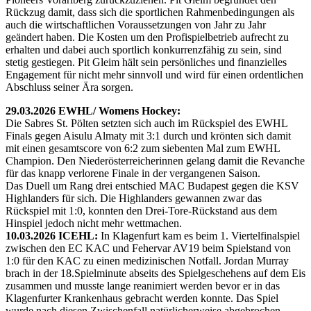
Rückzug damit, dass sich die sportlichen Rahmenbedingungen als
auch die wirtschaftlichen Voraussetzungen von Jahr zu Jahr
geändert haben. Die Kosten um den Profispielbetrieb aufrecht zu
erhalten und dabei auch sportlich konkurrenzfähig zu sein, sind
stetig gestiegen. Pit Gleim hält sein persönliches und finanzielles
Engagement für nicht mehr sinnvoll und wird für einen ordentlichen
Abschluss seiner Ära sorgen.
29.03.2026 EWHL/ Womens Hockey:
Die Sabres St. Pölten setzten sich auch im Rückspiel des EWHL
Finals gegen Aisulu Almaty mit 3:1 durch und krönten sich damit
mit einen gesamtscore von 6:2 zum siebenten Mal zum EWHL
Champion. Den Niederösterreicherinnen gelang damit die Revanche
für das knapp verlorene Finale in der vergangenen Saison.
Das Duell um Rang drei entschied MAC Budapest gegen die KSV
Highlanders für sich. Die Highlanders gewannen zwar das
Rückspiel mit 1:0, konnten den Drei-Tore-Rückstand aus dem
Hinspiel jedoch nicht mehr wettmachen.
10.03.2026 ICEHL:
In Klagenfurt kam es beim 1. Viertelfinalspiel
zwischen den EC KAC und Fehervar AV19 beim Spielstand von
1:0 für den KAC zu einen medizinischen Notfall. Jordan Murray
brach in der 18.Spielminute abseits des Spielgeschehens auf dem Eis
zusammen und musste lange reanimiert werden bevor er in das
Klagenfurter Krankenhaus gebracht werden konnte. Das Spiel
wurde nach diesen Zwischenfall natürlicherweise abgebrochen.