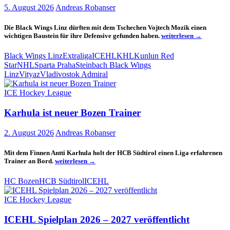
5. August 2026
Andreas Robanser
Die Black Wings Linz dürften mit dem Tschechen Vojtech Mozik einen
Ein
wichtigen Baustein für ihre Defensive gefunden haben.
weiterlesen
→
Verteidiger
mit
Black Wings Linz
Extraliga
ICEHL
KHL
Kunlun Red
viel
Star
NHL
Sparta Praha
Steinbach Black Wings
Erfahrung
Linz
Vityaz
Vladivostok Admiral
für
die
ICE Hockey League
Black
Wings
Karhula ist neuer Bozen Trainer
2. August 2026
Andreas Robanser
Mit dem Finnen Antti Karhula holt der HCB Südtirol einen Liga erfahrenen
Karhula
Trainer an Bord.
weiterlesen
→
ist
neuer
HC Bozen
HCB Südtirol
ICEHL
Bozen
Trainer
ICE Hockey League
ICEHL Spielplan 2026 – 2027 veröffentlicht