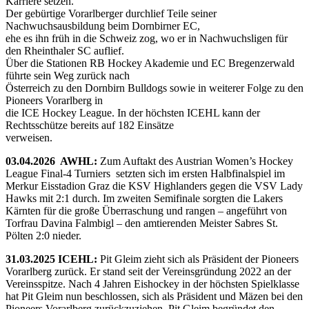
Karriere setzen.
Der gebürtige Vorarlberger durchlief Teile seiner
Nachwuchsausbildung beim Dornbirner EC,
ehe es ihn früh in die Schweiz zog, wo er in Nachwuchsligen für
den Rheinthaler SC auflief.
Über die Stationen RB Hockey Akademie und EC Bregenzerwald
führte sein Weg zurück nach
Österreich zu den Dornbirn Bulldogs sowie in weiterer Folge zu den
Pioneers Vorarlberg in
die ICE Hockey League. In der höchsten ICEHL kann der
Rechtsschütze bereits auf 182 Einsätze
verweisen.
03.04.2026 AWHL:
Zum Auftakt des Austrian Women’s Hockey
League Final-4 Turniers setzten sich im ersten Halbfinalspiel im
Merkur Eisstadion Graz die KSV Highlanders gegen die VSV Lady
Hawks mit 2:1 durch. Im zweiten Semifinale sorgten die Lakers
Kärnten für die große Überraschung und rangen – angeführt von
Torfrau Davina Falmbigl – den amtierenden Meister Sabres St.
Pölten 2:0 nieder.
31.03.2025 ICEHL:
Pit Gleim zieht sich als Präsident der Pioneers
Vorarlberg zurück. Er stand seit der Vereinsgründung 2022 an der
Vereinsspitze. Nach 4 Jahren Eishockey in der höchsten Spielklasse
hat Pit Gleim nun beschlossen, sich als Präsident und Mäzen bei den
Pioneers Vorarlberg zurückzuziehen. Pit Gleim begründet den