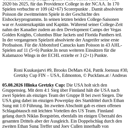
2020 bis 2025, für das Providence College in der NCAA. In 170
Spielen verbuchte er 109 (42+67) Scorerpunkte . Damit absolvierte
Poisson die zweitmeisten Spiele in der Geschichte des
Eishockeyprogramms. In seinen letzten beiden College-Saisonen
war er Assistenzkapitän und Kapitän. Während seiner College-Zeit
nahm der Kanadier zudem an den Development Camps der Vegas
Golden Knights, Columbus Blue Jackets und Florida Panthers teil.
In der vergangenen Spielzeit absolvierte der Angreifer seine erste
Profisaison. Für die Abbotsford Canucks kam Poisson in 43 AHL-
Spielen auf 11 (5+6) Punkte.In neun weiteren Einsätzen für die
Kalamazoo Wings in der ECHL erzielte er 3 (2+1) Punkte.
Roni Kuukasjarvi #9, Brooks DeMars #24, Patrik Joensuu #30
Gretzky Cup FIN – USA, Edmonton, © Puckfans.at / Andreas
05.08.2026 Hlinka Gretzky Cup:
Die USA holt sich den
Gruppensieg. Mit dem 4:1 Sieg über Finnland hält die USA nach
zwei Spielen als einziges Team der Gruppe B bei zwei Siegen. Die
USA ging dabei im einzigen Powerplay des Startdrittel durch Ethan
Sung mit 1:0 Führung. Im zweiten Abschnitt gab es einen offenen
Schlagabtausch mit leichten Vorteilen des US Team. Finnland
gelang durch Niklas Borgström, ebenfalls im einigen Überzahl des
gesamten Drittels aber der Ausgleich. Ein Doppelschlag durch den
zweiten Ethan Sung Treffer und Joey Cullen innerhalb von