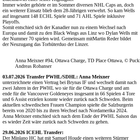
Immer wieder gehörte er im Sommer diversen NHL Caps an, doch
ein weiterer Einsatz blieb dem 28-Jährigen verwehrt. So kam Wells
auf insgesamt 148 ECHL Spiele und 71 AHL Spiele inklusive
Playoffs.
Somit entschied sich der Kanadier nun zu einem Wechsel nach
Europa und damit zu den Black Wings aus Linz wo Dylan Wells mit
der Nummer 70 spielen wird. Gemeinsam mitMartin Reder bildet
der Neuzugang das Torhüterduo der Linzer.
Anna Meixner #94, Ottawa Charge, TD Place Ottawa, © Puckfa
Andreas Robanser
03.07.2026 Transfer PWHL/SDHL: Anna Meixner
unterzeichnete einen Vertrag bei Brynas IF und wechselt damit nach
zwei Jahren in der PWHL wo sie für die Ottawa Charge und am
ende für die Vancouver Goldeneyes insgesamt in 66 Spielen 4 Tore
und 6 Assist erzielen konnte wieder zurück nach Schweden. Beim
aktuellen schwedischen Frauen Champion spielte die Salzburgerin
bereits von 2020 bis zu ihren Wechsel nach Nordamerika 2024.
Anna Meixner entschied sich nach dem Ende der PWHL Saison das
es wieder Zeit wäre zurück nach Schweden zu gehen.
29.06.2026 ICEHL Transfer:
Der Minlano HC hat mit Samuel Houde einen weiteren Stürmer