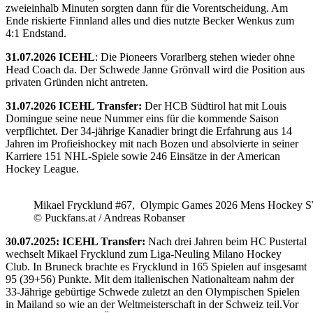
zweieinhalb Minuten sorgten dann für die Vorentscheidung. Am
Ende riskierte Finnland alles und dies nutzte Becker Wenkus zum
4:1 Endstand.
31.07.2026 ICEHL
: Die Pioneers Vorarlberg stehen wieder ohne
Head Coach da. Der Schwede Janne Grönvall wird die Position aus
privaten Gründen nicht antreten.
31.07.2026 ICEHL Transfer:
Der HCB Südtirol hat mit Louis
Domingue seine neue Nummer eins für die kommende Saison
verpflichtet. Der 34-jährige Kanadier bringt die Erfahrung aus 14
Jahren im Profieishockey mit nach Bozen und absolvierte in seiner
Karriere 151 NHL-Spiele sowie 246 Einsätze in der American
Hockey League.
Mikael Frycklund #67, Olympic Games 2026 Mens Hockey 
© Puckfans.at / Andreas Robanser
30.07.2025: ICEHL Transfer:
Nach drei Jahren beim HC Pustertal
wechselt Mikael Frycklund zum Liga-Neuling Milano Hockey
Club. In Bruneck brachte es Frycklund in 165 Spielen auf insgesamt
95 (39+56) Punkte. Mit dem italienischen Nationalteam nahm der
33-Jährige gebürtige Schwede zuletzt an den Olympischen Spielen
in Mailand so wie an der Weltmeisterschaft in der Schweiz teil.Vor