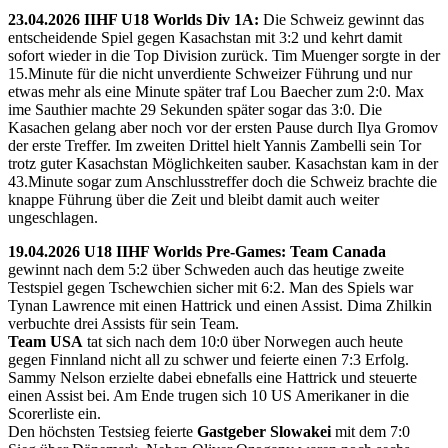
23.04.2026 IIHF U18 Worlds Div 1A:
Die Schweiz gewinnt das
entscheidende Spiel gegen Kasachstan mit 3:2 und kehrt damit
sofort wieder in die Top Division zurück. Tim Muenger sorgte in der
15.Minute für die nicht unverdiente Schweizer Führung und nur
etwas mehr als eine Minute später traf Lou Baecher zum 2:0. Max
ime Sauthier machte 29 Sekunden später sogar das 3:0. Die
Kasachen gelang aber noch vor der ersten Pause durch Ilya Gromov
der erste Treffer. Im zweiten Drittel hielt Yannis Zambelli sein Tor
trotz guter Kasachstan Möglichkeiten sauber. Kasachstan kam in der
43.Minute sogar zum Anschlusstreffer doch die Schweiz brachte die
knappe Führung über die Zeit und bleibt damit auch weiter
ungeschlagen.
19.04.2026 U18 IIHF Worlds Pre-Games: Team Canada
gewinnt nach dem 5:2 über Schweden auch das heutige zweite
Testspiel gegen Tschewchien sicher mit 6:2. Man des Spiels war
Tynan Lawrence mit einen Hattrick und einen Assist. Dima Zhilkin
verbuchte drei Assists für sein Team.
Team USA
tat sich nach dem 10:0 über Norwegen auch heute
gegen Finnland nicht all zu schwer und feierte einen 7:3 Erfolg.
Sammy Nelson erzielte dabei ebnefalls eine Hattrick und steuerte
einen Assist bei. Am Ende trugen sich 10 US Amerikaner in die
Scorerliste ein.
Den höchsten Testsieg feierte
Gastgeber Slowakei
mit dem 7:0