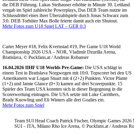
die DEB Führung. Lukas Steihauser erhöhte in Minute 39. Lettland
vergab im Spiel zahlreiche Powerplays, Das DEB Team nutzte im
Schlussdrittel eines ihrer Überzahlspiele durch Jonas Schwarz zum
3:0. DEB Torhüter Max Bolle feierte damit auch ein Shutout.
Mehr Fotos zum U18 Spiel LAT – GER 0:3
Carter Meyer #18, Felix Kvernstad #19, Pre Game U18 World
Championship 2026 USA – NOR, Vladimír Dzurilla Arena,
Bratislava, © Puckfans.at / Andreas Robanser
16.04.2026 IIHF U18 Worlds Pre-Game:
Die USA schlägt in
einem Test in Bratislava Norgwegen mit 10:0. Topscorer bei den US
Amerikanern war Logan Stuart mit 4 (2+2) Punkten. Victor Plante
(1+2) und Jamie Glance (0+3) kamen auf drei Scorerpunkte. 15
Spieler des Team USA konnten sich in dieser Begegnung in die
Scorerwertung eintragen. Die USA setzte mit Luke Carrithers,
Brady Knowling und Eli Winters alle drei Goalies ein.
Mehr Fotos zum Spiel
Team SUI Head Coach Patrick Fischer, Olympic Games 202
SUI – ITA, Milano Rho Ice Arena, © Puckfans.at / Andreas R