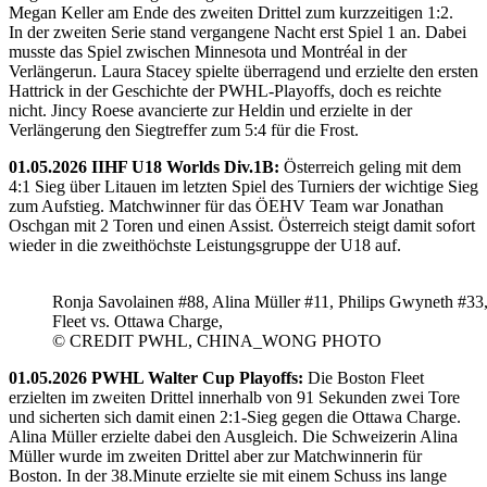
Megan Keller am Ende des zweiten Drittel zum kurzzeitigen 1:2.
In der zweiten Serie stand vergangene Nacht erst Spiel 1 an. Dabei
musste das Spiel zwischen Minnesota und Montréal in der
Verlängerun. Laura Stacey spielte überragend und erzielte den ersten
Hattrick in der Geschichte der PWHL-Playoffs, doch es reichte
nicht. Jincy Roese avancierte zur Heldin und erzielte in der
Verlängerung den Siegtreffer zum 5:4 für die Frost.
01.05.2026 IIHF U18 Worlds Div.1B:
Österreich geling mit dem
4:1 Sieg über Litauen im letzten Spiel des Turniers der wichtige Sieg
zum Aufstieg. Matchwinner für das ÖEHV Team war Jonathan
Oschgan mit 2 Toren und einen Assist. Österreich steigt damit sofort
wieder in die zweithöchste Leistungsgruppe der U18 auf.
Ronja Savolainen #88, Alina Müller #11, Philips Gwyneth #33
Fleet vs. Ottawa Charge,
© CREDIT PWHL, CHINA_WONG PHOTO
01.05.2026 PWHL Walter Cup Playoffs:
Die Boston Fleet
erzielten im zweiten Drittel innerhalb von 91 Sekunden zwei Tore
und sicherten sich damit einen 2:1-Sieg gegen die Ottawa Charge.
Alina Müller erzielte dabei den Ausgleich. Die Schweizerin Alina
Müller wurde im zweiten Drittel aber zur Matchwinnerin für
Boston. In der 38.Minute erzielte sie mit einem Schuss ins lange