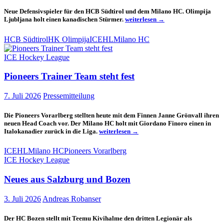
Neue Defensivspieler für den HCB Südtirol und dem Milano HC. Olimpija
Neues
Ljubljana holt einen kanadischen Stürmer.
weiterlesen
→
aus
Bozen,
HCB Südtirol
HK Olimpija
ICEHL
Milano HC
Ljubljana
und
ICE Hockey League
Mailand
Pioneers Trainer Team steht fest
7. Juli 2026
Pressemitteilung
Die Pioneers Vorarlberg stellten heute mit dem Finnen Janne Grönvall ihren
neuen Head Coach vor. Der Milano HC holt mit Giordano Finoro einen in
Pioneers
Italokanadier zurück in die Liga.
weiterlesen
→
Trainer
Team
ICEHL
Milano HC
Pioneers Vorarlberg
steht
ICE Hockey League
fest
Neues aus Salzburg und Bozen
3. Juli 2026
Andreas Robanser
Der HC Bozen stellt mit Teemu Kivihalme den dritten Legionär als