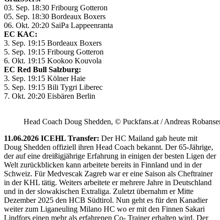
03. Sep. 18:30 Fribourg Gotteron
05. Sep. 18:30 Bordeaux Boxers
06. Okt. 20:20 SaiPa Lappeenranta
EC KAC:
3. Sep. 19:15 Bordeaux Boxers
5. Sep. 19:15 Fribourg Gotteron
6. Okt. 19:15 Kookoo Kouvola
EC Red Bull Salzburg:
3. Sep. 19:15 Kölner Haie
5. Sep. 19:15 Bili Tygri Liberec
7. Okt. 20:20 Eisbären Berlin
Head Coach Doug Shedden, © Puckfans.at / Andreas Robanse
11.06.2026 ICEHL Transfer:
Der HC Mailand gab heute mit
Doug Shedden offiziell ihren Head Coach bekannt. Der 65-Jährige,
der auf eine dreißigjährige Erfahrung in einigen der besten Ligen der
Welt zurückblicken kann arbeitete bereits in Finnland und in der
Schweiz. Für Medvescak Zagreb war er eine Saison als Cheftrainer
in der KHL tätig. Weiters arbeitete er mehrere Jahre in Deutschland
und in der slowakischen Extraliga. Zuletzt übernahm er Mitte
Dezember 2025 den HCB Südtirol. Nun geht es für den Kanadier
weiter zum Liganeuling Milano HC wo er mit den Finnen Sakari
Lindfors einen mehr als erfahrenen Co- Trainer erhalten wird. Der