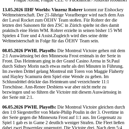
13.05.2026 IIHF Worlds: Vinzenz Rohrer
kommt zur Eishockey
Weltmeisterschaft. Der 21-Jährige Vorarlberger wird nach dem Aus
der Laval Rocket zum ÖEHV Team stoßen. Für Rohrer der die
letzten drei Saisonen für den ZSC in Zürich spielte ist dies damit
praktisch eine Heim WM. Rohrer erzielte in seinen bisher 15 WM
Spielen 4 Tore und 4 Assist.Zugleich wird dies seine dritte
Weltmeisterschaft in Folge für das ÖEHV Team sein.
08.05.2026 PWHL Playoffs:
Die Montreal Victoire gehen mit dem
2:1 Auswärtssieg bei den Minnesota Frost erstmals in der Serie in
Front. Das Heimteam ging in der Grand Casino Arena in St.Paul
durch Sidney Morin nach etwas mehr als drei Minuten in Führung.
Im zweiten Drittel gelang Montreal mit Toren von Maggie Flaherty
und Hayley Scamurra dem Spiel eine Wende zu geben. Im
Schlussdrittel drückte das Heimteam und verzeichnete 11:1
Torschüsse. Ann-Renee Desbiens war aber nicht mehr zu
bezwingen und so führen die Victoire mit diesem Auswärtssieg in
der Serie mit 2:1.
06.05.2026 PWHL Playoffs:
Die Montreal Victoire gleichen durch
den 1:0 Siegestreffer von Marie-Philip Poulin in der 3. Overtime in
der Serie gegen die Minnesota Frost auf 1:1 aus. Im Gegensatz zu
Spiel 1 gab es in Game 2 deutlich weniger Strafen. Die Fleet ließen
dabei zwei Powerplay ungenutzt. Die Victoire drei. Nach dem 5:4