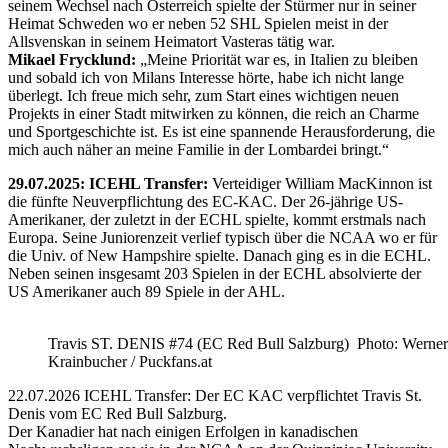
seinem Wechsel nach Österreich spielte der Stürmer nur in seiner
Heimat Schweden wo er neben 52 SHL Spielen meist in der
Allsvenskan in seinem Heimatort Vasteras tätig war.
Mikael Frycklund:
„Meine Priorität war es, in Italien zu bleiben
und sobald ich von Milans Interesse hörte, habe ich nicht lange
überlegt. Ich freue mich sehr, zum Start eines wichtigen neuen
Projekts in einer Stadt mitwirken zu können, die reich an Charme
und Sportgeschichte ist. Es ist eine spannende Herausforderung, die
mich auch näher an meine Familie in der Lombardei bringt.“
29.07.2025: ICEHL Transfer:
Verteidiger William MacKinnon ist
die fünfte Neuverpflichtung des EC-KAC. Der 26-jährige US-
Amerikaner, der zuletzt in der ECHL spielte, kommt erstmals nach
Europa. Seine Juniorenzeit verlief typisch über die NCAA wo er für
die Univ. of New Hampshire spielte. Danach ging es in die ECHL.
Neben seinen insgesamt 203 Spielen in der ECHL absolvierte der
US Amerikaner auch 89 Spiele in der AHL.
Travis ST. DENIS #74 (EC Red Bull Salzburg) Photo: Werner
Krainbucher / Puckfans.at
22.07.2026 ICEHL Transfer: Der EC KAC verpflichtet Travis St.
Denis vom EC Red Bull Salzburg.
Der Kanadier hat nach einigen Erfolgen in kanadischen