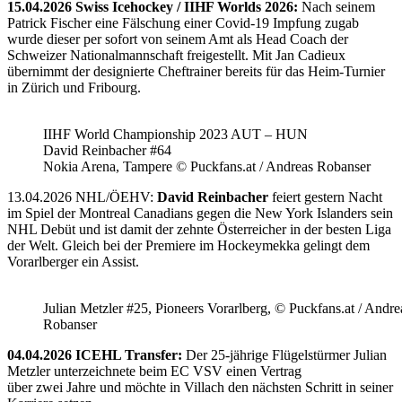
15.04.2026 Swiss Icehockey / IIHF Worlds 2026:
Nach seinem
Patrick Fischer eine Fälschung einer Covid-19 Impfung zugab
wurde dieser per sofort von seinem Amt als Head Coach der
Schweizer Nationalmannschaft freigestellt. Mit Jan Cadieux
übernimmt der designierte Cheftrainer bereits für das Heim-Turnier
in Zürich und Fribourg.
IIHF World Championship 2023 AUT – HUN
David Reinbacher #64
Nokia Arena, Tampere © Puckfans.at / Andreas Robanser
13.04.2026 NHL/ÖEHV:
David Reinbacher
feiert gestern Nacht
im Spiel der Montreal Canadians gegen die New York Islanders sein
NHL Debüt und ist damit der zehnte Österreicher in der besten Liga
der Welt. Gleich bei der Premiere im Hockeymekka gelingt dem
Vorarlberger ein Assist.
Julian Metzler #25, Pioneers Vorarlberg, © Puckfans.at / Andre
Robanser
04.04.2026 ICEHL Transfer:
Der 25-jährige Flügelstürmer Julian
Metzler unterzeichnete beim EC VSV einen Vertrag
über zwei Jahre und möchte in Villach den nächsten Schritt in seiner