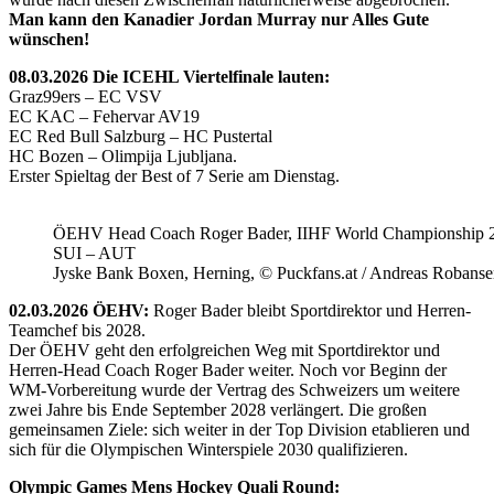
Man kann den Kanadier Jordan Murray nur Alles Gute
wünschen!
08.03.2026 Die ICEHL Viertelfinale lauten:
Graz99ers – EC VSV
EC KAC – Fehervar AV19
EC Red Bull Salzburg – HC Pustertal
HC Bozen – Olimpija Ljubljana.
Erster Spieltag der Best of 7 Serie am Dienstag.
ÖEHV Head Coach Roger Bader, IIHF World Championship 
SUI – AUT
Jyske Bank Boxen, Herning, © Puckfans.at / Andreas Robanse
02.03.2026 ÖEHV:
Roger Bader bleibt Sportdirektor und Herren-
Teamchef bis 2028.
Der ÖEHV geht den erfolgreichen Weg mit Sportdirektor und
Herren-Head Coach Roger Bader weiter. Noch vor Beginn der
WM-Vorbereitung wurde der Vertrag des Schweizers um weitere
zwei Jahre bis Ende September 2028 verlängert. Die großen
gemeinsamen Ziele: sich weiter in der Top Division etablieren und
sich für die Olympischen Winterspiele 2030 qualifizieren.
Olympic Games Mens Hockey Quali Round: