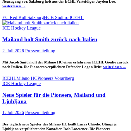
Neues
Neuzugang vor. Salzburg holt aus der ECHL Verteidiger Jayden Lee.
aus
weiterlesen
→
Salzburg
und
EC Red Bull Salzburg
HCB Südtirol
ICEHL
Bozen
ICE Hockey League
Mailand holt Smith zurück nach Italien
2. Juli 2026
Pressemitteilung
Mit Jacob Smith holt der Milano HC einen erfahrenen ICEHL Goalie zurück
Mailand
nach Italien. Die Pioneers verpflichten Defender Logan Britt.
weiterlesen
→
holt
Smith
ICEHL
Milano HC
Pioneers Vorarlberg
zurück
ICE Hockey League
nach
Italien
Neue Spieler für die Pioneers, Mailand und
Ljubljana
1. Juli 2026
Pressemitteilung
Der täglich neue Spieler des Milano HC heißt Lucas Chiodo. Olimpija
Ljubljana verpflichtet den Kanadier Josh Lawrence. Die Pioneers