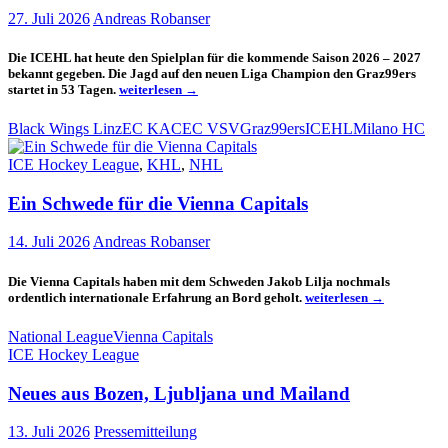
27. Juli 2026
Andreas Robanser
Die ICEHL hat heute den Spielplan für die kommende Saison 2026 – 2027
bekannt gegeben. Die Jagd auf den neuen Liga Champion den Graz99ers
ICEHL
startet in 53 Tagen.
weiterlesen
→
Spielplan
2026
Black Wings Linz
EC KAC
EC VSV
Graz99ers
ICEHL
Milano HC
–
2027
ICE Hockey League
,
KHL
,
NHL
veröffentlicht
Ein Schwede für die Vienna Capitals
14. Juli 2026
Andreas Robanser
Die Vienna Capitals haben mit dem Schweden Jakob Lilja nochmals
Ein
ordentlich internationale Erfahrung an Bord geholt.
weiterlesen
→
Schwede
für
National League
Vienna Capitals
die
ICE Hockey League
Vienna
Capitals
Neues aus Bozen, Ljubljana und Mailand
13. Juli 2026
Pressemitteilung