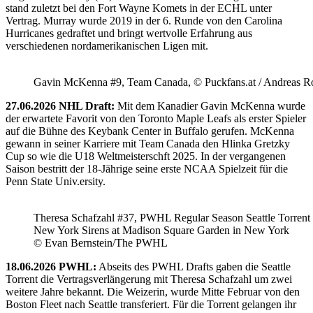
stand zuletzt bei den Fort Wayne Komets in der ECHL unter
Vertrag. Murray wurde 2019 in der 6. Runde von den Carolina
Hurricanes gedraftet und bringt wertvolle Erfahrung aus
verschiedenen nordamerikanischen Ligen mit.
Gavin McKenna #9, Team Canada, © Puckfans.at / Andreas R
27.06.2026 NHL Draft:
Mit dem Kanadier Gavin McKenna wurde
der erwartete Favorit von den Toronto Maple Leafs als erster Spieler
auf die Bühne des Keybank Center in Buffalo gerufen. McKenna
gewann in seiner Karriere mit Team Canada den Hlinka Gretzky
Cup so wie die U18 Weltmeisterschft 2025. In der vergangenen
Saison bestritt der 18-Jährige seine erste NCAA Spielzeit für die
Penn State Univ.ersity.
Theresa Schafzahl #37, PWHL Regular Season Seattle Torrent 
New York Sirens at Madison Square Garden in New York
© Evan Bernstein/The PWHL
18.06.2026 PWHL:
Abseits des PWHL Drafts gaben die Seattle
Torrent die Vertragsverlängerung mit Theresa Schafzahl um zwei
weitere Jahre bekannt. Die Weizerin, wurde Mitte Februar von den
Boston Fleet nach Seattle transferiert. Für die Torrent gelangen ihr