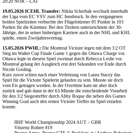
20:20 NOR – LAT
19.05.2026 ICEHL Transfer:
Nikita Scherbak wechselt innerhalb
der Liga vom EC VSV zum HC Innsbruck. In den vergangenen
beiden Spielzeiten verbuchte der Flügelstürmer 85 Punkte in 103
Partien für die Kärntner. Bei den Tirolern unterzeichnete der 30-
Jährige, der in seiner bisherigen Karriere auch in der NHL und KHL
spielte, einen Zweijahresvertrag.
15.05.2026 PWHL:
Die Montreal Victoire legen mit dem 3:2 OT
Sieg im Walter Cup Finale Game 1 gegen die Ottawa Charge vor.
Ottawa legte in diesem Spiel zweimal durch Rebecca Leslie vor.
Montreal gelang der Ausgleich erst drei Sekunden vor Ende durch
Nicole Gosling.
Kurz zuvor schien nach einer Verletzung von Laura Stacey das
Spiel für die Victoire Spielerin gelaufen zu sein. Musste sie doch
vom Eis getragen werden. In der Overtime kam sie aber doch
zurück und gab dann in der 63.Minute die entscheidende Vorarbeit
für den 3:2 Siegestreffer durch Abby Roque die neben des Games
Winning Goal auch den ersten Victoire Treffer im Spiel erzielen
konnte.
IIHF World Championship 2024 AUT – GBR
Vinzenz Rohrer #19
Prague Arena, Prague CZE © Puckfans.at / Andreas Robanser