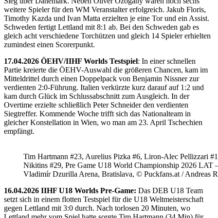
Sieg über Dänemark. Neben Oliver Ozogany waren noch sechs
weitere Spieler für den WM Veranstalter erfolgreich. Jakub Floris,
Timothy Kazda und Ivan Matta erzielten je eine Tor und ein Assist.
Schweden fertigt Lettland mit 8:1 ab. Bei den Schweden gab es
gleich acht verschiedene Torchützen und gleich 14 Spieler erhielten
zumindest einen Scorerpunkt.
17.04.2026 ÖEHV/IIHF Worlds Testspiel
: In einer schnellen
Partie kreierte die ÖEHV-Auswahl die größeren Chancen, kam im
Mitteldrittel durch einen Doppelpack von Benjamin Nissner zur
verdienten 2:0-Führung. Italien verkürzte kurz darauf auf 1:2 und
kam durch Glück im Schlussabschnitt zum Ausgleich. In der
Overtime erzielte schließlich Peter Schneider den verdienten
Siegtreffer. Kommende Woche trifft sich das Nationalteam in
gleicher Konstellation in Wien, wo man am 23. April Tschechien
empfängt.
Tim Hartmann #23, Aurelius Pizka #6, Liron-Alec Pellizzari #16
Nikitins #29, Pre Game U18 World Championship 2026 LAT 
Vladimír Dzurilla Arena, Bratislava, © Puckfans.at / Andreas 
16.04.2026 IIHF U18 Worlds Pre-Game:
Das DEB U18 Team
setzt sich in einem flotten Testspiel für die U18 Weltmeisterschaft
gegen Lettland mit 3:0 durch. Nach torlosen 20 Minuten, wo
Lettland mehr vom Spiel hatte sorgte Tim Hartmann (34.Min) für