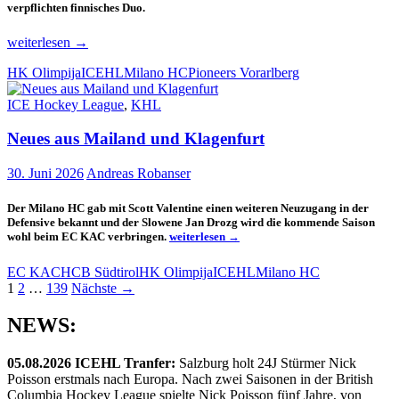
verpflichten finnisches Duo.
Neue
weiterlesen
→
Spieler
HK Olimpija
ICEHL
Milano HC
Pioneers Vorarlberg
für
die
ICE Hockey League
,
KHL
Pioneers,
Mailand
Neues aus Mailand und Klagenfurt
und
Ljubljana
30. Juni 2026
Andreas Robanser
Der Milano HC gab mit Scott Valentine einen weiteren Neuzugang in der
Defensive bekannt und der Slowene Jan Drozg wird die kommende Saison
Neues
wohl beim EC KAC verbringen.
weiterlesen
→
aus
Mailand
EC KAC
HCB Südtirol
HK Olimpija
ICEHL
Milano HC
und
Beitragsnavigation
1
2
…
139
Nächste →
Klagenfurt
NEWS:
05.08.2026 ICEHL Tranfer:
Salzburg holt 24J Stürmer Nick
Poisson erstmals nach Europa. Nach zwei Saisonen in der British
Columbia Hockey League spielte Nick Poisson fünf Jahre, von