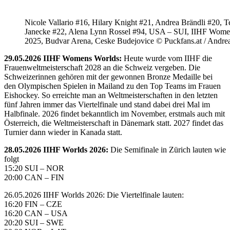
Nicole Vallario #16, Hilary Knight #21, Andrea Brändli #20, T
Janecke #22, Alena Lynn Rossel #94, USA – SUI, IIHF Wome
2025, Budvar Arena, Ceske Budejovice © Puckfans.at / Andre
29.05.2026 IIHF Womens Worlds:
Heute wurde vom IIHF die
Frauenweltmeisterschaft 2028 an die Schweiz vergeben. Die
Schweizerinnen gehören mit der gewonnen Bronze Medaille bei
den Olympischen Spielen in Mailand zu den Top Teams im Frauen
Eishockey. So erreichte man an Weltmeisterschaften in den letzten
fünf Jahren immer das Viertelfinale und stand dabei drei Mal im
Halbfinale. 2026 findet bekanntlich im November, erstmals auch mit
Österreich, die Weltmeisterschaft in Dänemark statt. 2027 findet das
Turnier dann wieder in Kanada statt.
28.05.2026 IIHF Worlds 2026:
Die Semifinale in Zürich lauten wie
folgt
15:20 SUI – NOR
20:00 CAN – FIN
26.05.2026 IIHF Worlds 2026: Die Viertelfinale lauten:
16:20 FIN – CZE
16:20 CAN – USA
20:20 SUI – SWE