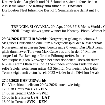
Kreuzeck den Ausgleich und 91 Sekunden später lieferte sie den
Assist für Jamie Lee Rattray zum frühen 2:1 Endstand.
Die Boston Fleet führen die Best of 5 Semifinalserie damit mit 1:0
an.
TRENCIN, SLOVAKIA, 29, Apr, 2026, U18 Men’s Worlds, 
NOR. Image shows game winner for Norway. Photo: Werner K
29.04.2026 IIHF U18 Worlds:
Norgwegen gelang mit einm 4:3
Sieg über Deutschland erneut im Relegationsspiel der Klassenerhalt.
Norwegen lag in diesem Spiel bereits mit 2:0 voran. Das DEB Team
glich durch zwei Tore von Max Calce aus und in der 54.Minute
sorgte Luis Becker sogar für den Führungstreffer. In der
Schlussphase glich Norwegen bei einer doppelten Überzahl durch
Niklas Aaram Olsen aus und 23 Sekunden vor dem Ende traf der
selbe Spieler sogar zum später 4:3 Sieg für Norwegen. Das DEB
Team steigt damit erstmals seit 2023 wieder in die Division 1A ab.
27.04.2026 IIHF U18Worlds:
Die Viertelfinalduelle am 29.04.2026 lauten wie folgt:
12:00 in Bratislava
CZE- FIN
14:00 in Trencin
CAN – SWE
16:00 in Bratislava
USA – LAT
18:00 in Trencin
SVK – DEN