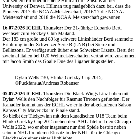
Vor seinem Profidebüt spielte Hillman drei Saisons an der
University of Denver. Hillman trug maßgeblich dazu bei, dass die
Pioneers 2017 die NCAA-Meisterschaft, 2016/17 die NCAA-
Meisterschaft und 2018 die NCAA-Meisterschaft gewannen.
16.07.2026 ICEHL Transfer:
Der 21-jährige Edoardo Berti
wechselt zum Hockey Club Mailand.
Der 183 cm große und 80 kg schwere Linkshänder Berti sammelte
Erfahrung in der Schweizer Serie B (LNB) bei Sierre und
Bellinzona. Er verfügt auch üüber eine Schweizer Lizenz. Berti der
zweimal Italien bei U20 Weltmeisterschaften vertrat wird zusammen
mit Jacob Smith das Goalie Due des Liganeulings stellen.
Dylan Wells #30, Hlinka Gretzky Cup 2015,
©Puckfans.at/Andreas Robanser
05.07.2026 ICEHL Transfer:
Die Black Wings Linz haben mit
Dylan Wells den Nachfolger für Rasmus Tirronen gefunden. Der
Kanadier kommt aus der ECHL wo er in der abgelaufenen Saison
Kansas City Mavericks im Finale stand.
So bleibt der Titelgewinn mit dem kanadischen U18 Team beim
Hlinka Gretzky Cup 2015 neben dem AHL Titel mit den Chicago
Wolfs 2022, wo er aber insgesamt nur drei Spiele bestritt neben
seinem NHL Premieren Einsatz in der NHL für die Chicago
Blackhawks einer seiner Highlights.