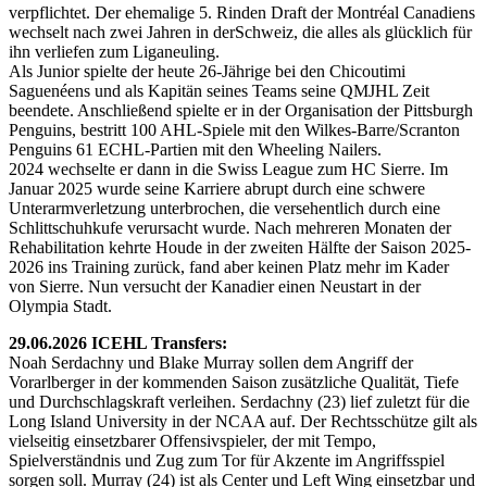
verpflichtet. Der ehemalige 5. Rinden Draft der Montréal Canadiens
wechselt nach zwei Jahren in derSchweiz, die alles als glücklich für
ihn verliefen zum Liganeuling.
Als Junior spielte der heute 26-Jährige bei den Chicoutimi
Saguenéens und als Kapitän seines Teams seine QMJHL Zeit
beendete. Anschließend spielte er in der Organisation der Pittsburgh
Penguins, bestritt 100 AHL-Spiele mit den Wilkes-Barre/Scranton
Penguins 61 ECHL-Partien mit den Wheeling Nailers.
2024 wechselte er dann in die Swiss League zum HC Sierre. Im
Januar 2025 wurde seine Karriere abrupt durch eine schwere
Unterarmverletzung unterbrochen, die versehentlich durch eine
Schlittschuhkufe verursacht wurde. Nach mehreren Monaten der
Rehabilitation kehrte Houde in der zweiten Hälfte der Saison 2025-
2026 ins Training zurück, fand aber keinen Platz mehr im Kader
von Sierre. Nun versucht der Kanadier einen Neustart in der
Olympia Stadt.
29.06.2026 ICEHL Transfers:
Noah Serdachny und Blake Murray sollen dem Angriff der
Vorarlberger in der kommenden Saison zusätzliche Qualität, Tiefe
und Durchschlagskraft verleihen. Serdachny (23) lief zuletzt für die
Long Island University in der NCAA auf. Der Rechtsschütze gilt als
vielseitig einsetzbarer Offensivspieler, der mit Tempo,
Spielverständnis und Zug zum Tor für Akzente im Angriffsspiel
sorgen soll. Murray (24) ist als Center und Left Wing einsetzbar und