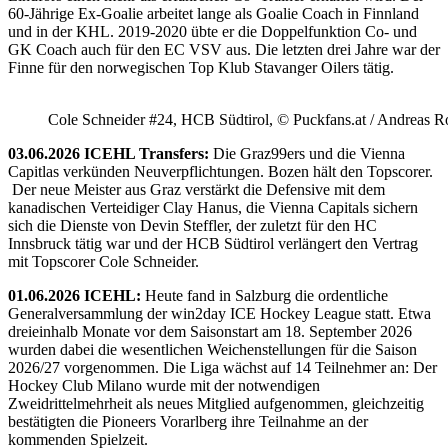
60-Jährige Ex-Goalie arbeitet lange als Goalie Coach in Finnland
und in der KHL. 2019-2020 übte er die Doppelfunktion Co- und
GK Coach auch für den EC VSV aus. Die letzten drei Jahre war der
Finne für den norwegischen Top Klub Stavanger Oilers tätig.
Cole Schneider #24, HCB Südtirol, © Puckfans.at / Andreas R
03.06.2026 ICEHL Transfers:
Die Graz99ers und die Vienna
Capitlas verkünden Neuverpflichtungen. Bozen hält den Topscorer.
Der neue Meister aus Graz verstärkt die Defensive mit dem
kanadischen Verteidiger Clay Hanus, die Vienna Capitals sichern
sich die Dienste von Devin Steffler, der zuletzt für den HC
Innsbruck tätig war und der HCB Südtirol verlängert den Vertrag
mit Topscorer Cole Schneider.
01.06.2026 ICEHL:
Heute fand in Salzburg die ordentliche
Generalversammlung der win2day ICE Hockey League statt. Etwa
dreieinhalb Monate vor dem Saisonstart am 18. September 2026
wurden dabei die wesentlichen Weichenstellungen für die Saison
2026/27 vorgenommen. Die Liga wächst auf 14 Teilnehmer an: Der
Hockey Club Milano wurde mit der notwendigen
Zweidrittelmehrheit als neues Mitglied aufgenommen, gleichzeitig
bestätigten die Pioneers Vorarlberg ihre Teilnahme an der
kommenden Spielzeit.