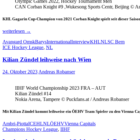
Olympic Games 2022, Hockey Tournament Men
CAN Corban Knight #9 ,Wukesong Sports Centr, Beijing © A
KHL Gagarin Cup-Champion von 2021 Corban Knight spielt seit dieser Saison 
Von
weiterlesen
→
Russland
Avangard Omsk
Barys
International
Interview
KHL
NL
SC Bern
in
ICE Hockey League
,
NL
die
Schweiz
Kilian Zündel leihweise nach Wien
–
Corban
Knight
24. Oktober 2023
Andreas Robanser
im
Interview
IIHF World Championship 2023 FRA – AUT
Kilian Zündel #14
Nokia Arena, Tampere © Puckfans.at / Andreas Robanser
Mit Kilian Zündel kommt leihweise ein ÖEHV Team Spieler zu den Vienna Capit
Ambri-Piotta
ICEHL
NL
ÖEHV
Vienna Capitals
Champions Hockey League
,
IIHF