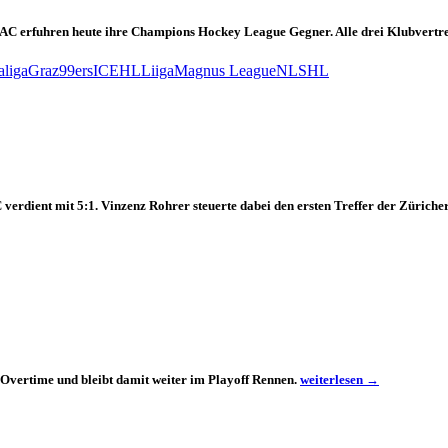
erfuhren heute ihre Champions Hockey League Gegner. Alle drei Klubvertreter
aliga
Graz99ers
ICEHL
Liiga
Magnus League
NL
SHL
dient mit 5:1. Vinzenz Rohrer steuerte dabei den ersten Treffer der Züricher
Der
 Overtime und bleibt damit weiter im Playoff Rennen.
weiterlesen
→
KAC
gewinnt
in
Genf