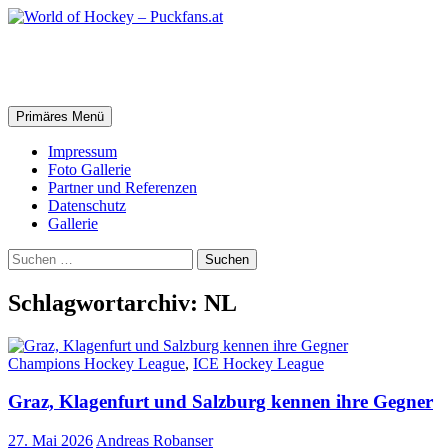
Zum
Inhalt
springen
World of Hockey – Puckfans.at
Suchen
Primäres Menü
Impressum
Foto Gallerie
Partner und Referenzen
Datenschutz
Gallerie
Suchen
nach:
Schlagwortarchiv: NL
Champions Hockey League
,
ICE Hockey League
Graz, Klagenfurt und Salzburg kennen ihre Gegner
27. Mai 2026
Andreas Robanser