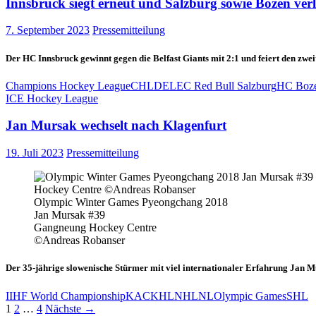
Innsbruck siegt erneut und Salzburg sowie Bozen verl
7. September 2023
Pressemitteilung
Der HC Innsbruck gewinnt gegen die Belfast Giants mit 2:1 und feiert den zw
Champions Hockey League
CHL
DEL
EC Red Bull Salzburg
HC Boz
ICE Hockey League
Jan Mursak wechselt nach Klagenfurt
19. Juli 2023
Pressemitteilung
Olympic Winter Games Pyeongchang 2018
Jan Mursak #39
Gangneung Hockey Centre
©Andreas Robanser
Der 35-jährige slowenische Stürmer mit viel internationaler Erfahrung Jan 
IIHF World Championship
KAC
KHL
NHL
NL
Olympic Games
SHL
Beitragsnavigation
1
2
…
4
Nächste →