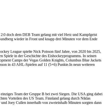
h 2:0 doch dem DEB Team gelang mit viel Herz und Kampfgeist
 Sundberg wieder in Front und knapp drei Minuten vor dem Ende
ockey League spielte Nick Poisson fünf Jahre, von 2020 bis 2025,
en Spiele in der Geschichte des Eishockeyprogramms. In seinen
elopment Camps der Vegas Golden Knights, Columbus Blue Jackets
Poisson in 43 AHL-Spielen auf 11 (5+6) Punkte.In neun weiteren
s einziges Team der Gruppe B bei zwei Siegen. Die USA ging dabei
ichten Vorteilen des US Team. Finnland gelang durch Niklas
er und Joey Cullen innerhalb von zweieinhalb Minuten sorgten dann