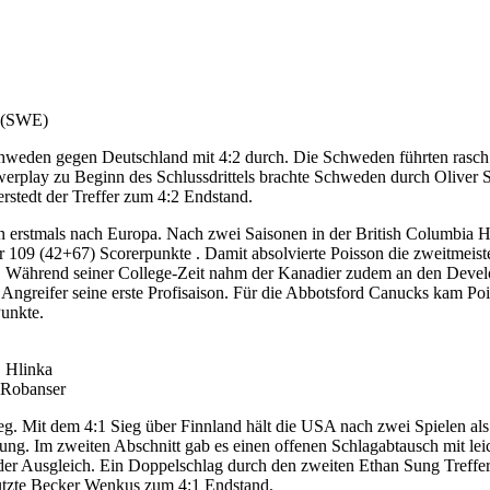
 (SWE)
chweden gegen Deutschland mit 4:2 durch. Die Schweden führten rasc
erplay zu Beginn des Schlussdrittels brachte Schweden durch Oliver
rstedt der Treffer zum 4:2 Endstand.
n erstmals nach Europa. Nach zwei Saisonen in der British Columbia H
r 109 (42+67) Scorerpunkte . Damit absolvierte Poisson die zweitmeist
tän. Während seiner College-Zeit nahm der Kanadier zudem an den Dev
der Angreifer seine erste Profisaison. Für die Abbotsford Canucks kam 
Punkte.
, Hlinka
 Robanser
g. Mit dem 4:1 Sieg über Finnland hält die USA nach zwei Spielen al
rung. Im zweiten Abschnitt gab es einen offenen Schlagabtausch mit le
r der Ausgleich. Ein Doppelschlag durch den zweiten Ethan Sung Treff
 nutzte Becker Wenkus zum 4:1 Endstand.