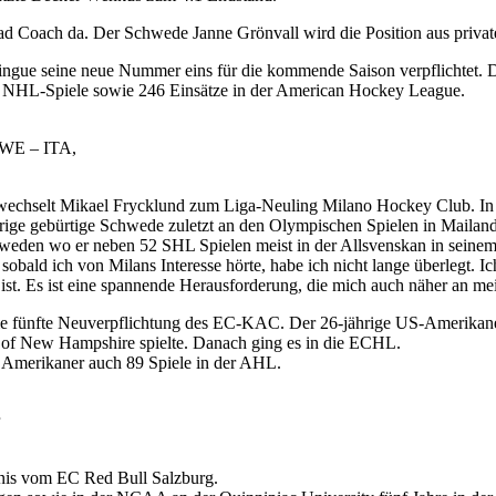
ad Coach da. Der Schwede Janne Grönvall wird die Position aus privat
gue seine neue Nummer eins für die kommende Saison verpflichtet. De
51 NHL-Spiele sowie 246 Einsätze in der American Hockey League.
SWE – ITA,
wechselt Mikael Frycklund zum Liga-Neuling Milano Hockey Club. In B
ige gebürtige Schwede zuletzt an den Olympischen Spielen in Mailand 
hweden wo er neben 52 SHL Spielen meist in der Allsvenskan in seinem 
 sobald ich von Milans Interesse hörte, habe ich nicht lange überlegt. I
ist. Es ist eine spannende Herausforderung, die mich auch näher an mei
ie fünfte Neuverpflichtung des EC-KAC. Der 26-jährige US-Amerikaner
v. of New Hampshire spielte. Danach ging es in die ECHL.
 Amerikaner auch 89 Spiele in der AHL.
nis vom EC Red Bull Salzburg.