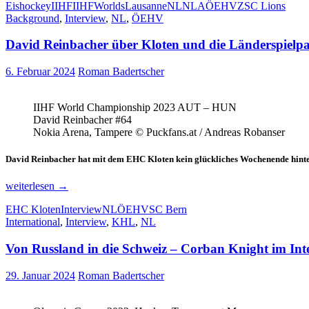
Eishockey
IIHF
IIHFWorlds
Lausanne
NL
NLA
ÖEHV
ZSC Lions
Geschichte
Background
,
Interview
,
NL
,
ÖEHV
und
will
David Reinbacher über Kloten und die Länderspielp
in
Prag
hoch
6. Februar 2024
Roman Badertscher
hinaus
IIHF World Championship 2023 AUT – HUN
David Reinbacher #64
Nokia Arena, Tampere © Puckfans.at / Andreas Robanser
David Reinbacher hat mit dem EHC Kloten kein glückliches Wochenende hinter 
David
weiterlesen
→
Reinbacher
EHC Kloten
Interview
NL
ÖEHV
SC Bern
über
International
,
Interview
,
KHL
,
NL
Kloten
und
Von Russland in die Schweiz – Corban Knight im Int
die
Länderspielpause
29. Januar 2024
Roman Badertscher