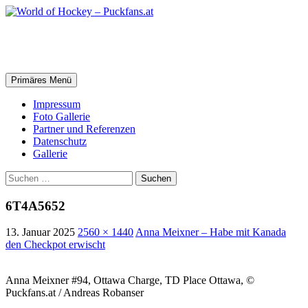
Zum
Inhalt
springen
World of Hockey – Puckfans.at
Suchen
Primäres Menü
Impressum
Foto Gallerie
Partner und Referenzen
Datenschutz
Gallerie
Suchen
nach:
6T4A5652
13. Januar 2025
2560 × 1440
Anna Meixner – Habe mit Kanada
den Checkpot erwischt
Anna Meixner #94, Ottawa Charge, TD Place Ottawa, ©
Puckfans.at / Andreas Robanser