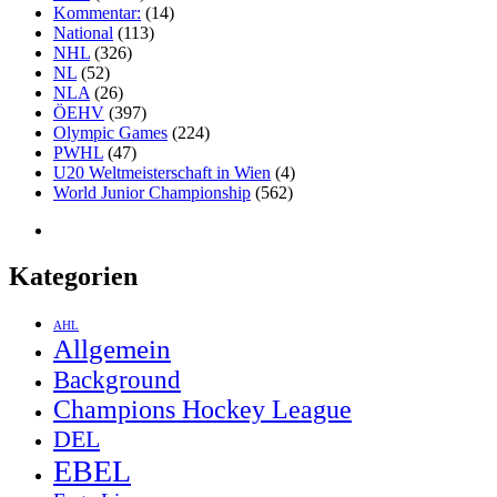
Kommentar:
(14)
National
(113)
NHL
(326)
NL
(52)
NLA
(26)
ÖEHV
(397)
Olympic Games
(224)
PWHL
(47)
U20 Weltmeisterschaft in Wien
(4)
World Junior Championship
(562)
Kategorien
AHL
Allgemein
Background
Champions Hockey League
DEL
EBEL