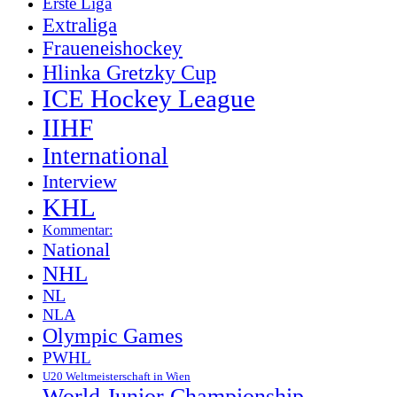
Erste Liga
Extraliga
Fraueneishockey
Hlinka Gretzky Cup
ICE Hockey League
IIHF
International
Interview
KHL
Kommentar:
National
NHL
NL
NLA
Olympic Games
PWHL
U20 Weltmeisterschaft in Wien
World Junior Championship