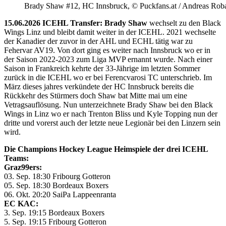
Brady Shaw #12, HC Innsbruck, © Puckfans.at / Andreas Rob
15.06.2026 ICEHL Transfer: Brady Shaw
wechselt zu den Black
Wings Linz und bleibt damit weiter in der ICEHL. 2021 wechselte
der Kanadier der zuvor in der AHL und ECHL tätig war zu
Fehervar AV19. Von dort ging es weiter nach Innsbruck wo er in
der Saison 2022-2023 zum Liga MVP ernannt wurde. Nach einer
Saison in Frankreich kehrte der 33-Jährige im letzten Sommer
zurück in die ICEHL wo er bei Ferencvarosi TC unterschrieb. Im
März dieses jahres verkündete der HC Innsbruck bereits die
Rückkehr des Stürmers doch Shaw bat Mitte mai um eine
Vetragsauflösung. Nun unterzeichnete Brady Shaw bei den Black
Wings in Linz wo er nach Trenton Bliss und Kyle Topping nun der
dritte und vorerst auch der letzte neue Legionär bei den Linzern sein
wird.
Die Champions Hockey League Heimspiele der drei ICEHL
Teams:
Graz99ers:
03. Sep. 18:30 Fribourg Gotteron
05. Sep. 18:30 Bordeaux Boxers
06. Okt. 20:20 SaiPa Lappeenranta
EC KAC:
3. Sep. 19:15 Bordeaux Boxers
5. Sep. 19:15 Fribourg Gotteron