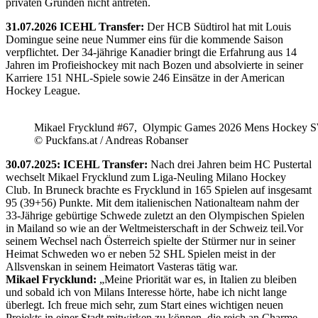
privaten Gründen nicht antreten.
31.07.2026 ICEHL Transfer:
Der HCB Südtirol hat mit Louis
Domingue seine neue Nummer eins für die kommende Saison
verpflichtet. Der 34-jährige Kanadier bringt die Erfahrung aus 14
Jahren im Profieishockey mit nach Bozen und absolvierte in seiner
Karriere 151 NHL-Spiele sowie 246 Einsätze in der American
Hockey League.
Mikael Frycklund #67, Olympic Games 2026 Mens Hockey 
© Puckfans.at / Andreas Robanser
30.07.2025: ICEHL Transfer:
Nach drei Jahren beim HC Pustertal
wechselt Mikael Frycklund zum Liga-Neuling Milano Hockey
Club. In Bruneck brachte es Frycklund in 165 Spielen auf insgesamt
95 (39+56) Punkte. Mit dem italienischen Nationalteam nahm der
33-Jährige gebürtige Schwede zuletzt an den Olympischen Spielen
in Mailand so wie an der Weltmeisterschaft in der Schweiz teil.Vor
seinem Wechsel nach Österreich spielte der Stürmer nur in seiner
Heimat Schweden wo er neben 52 SHL Spielen meist in der
Allsvenskan in seinem Heimatort Vasteras tätig war.
Mikael Frycklund:
„Meine Priorität war es, in Italien zu bleiben
und sobald ich von Milans Interesse hörte, habe ich nicht lange
überlegt. Ich freue mich sehr, zum Start eines wichtigen neuen
Projekts in einer Stadt mitwirken zu können, die reich an Charme