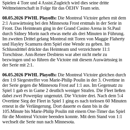
Spielen 4 Tore und 4 Assist.Zugleich wird dies seine dritte
Weltmeisterschaft in Folge für das ÖEHV Team sein.
08.05.2026 PWHL Playoffs:
Die Montreal Victoire gehen mit dem
2:1 Auswärtssieg bei den Minnesota Frost erstmals in der Serie in
Front. Das Heimteam ging in der Grand Casino Arena in St.Paul
durch Sidney Morin nach etwas mehr als drei Minuten in Führung.
Im zweiten Drittel gelang Montreal mit Toren von Maggie Flaherty
und Hayley Scamurra dem Spiel eine Wende zu geben. Im
Schlussdrittel drückte das Heimteam und verzeichnete 11:1
Torschüsse. Ann-Renee Desbiens war aber nicht mehr zu
bezwingen und so führen die Victoire mit diesem Auswärtssieg in
der Serie mit 2:1.
06.05.2026 PWHL Playoffs:
Die Montreal Victoire gleichen durch
den 1:0 Siegestreffer von Marie-Philip Poulin in der 3. Overtime in
der Serie gegen die Minnesota Frost auf 1:1 aus. Im Gegensatz zu
Spiel 1 gab es in Game 2 deutlich weniger Strafen. Die Fleet ließen
dabei zwei Powerplay ungenutzt. Die Victoire drei. Nach dem 5:4
Overtime Sieg der Fleet in Spiel 1 ging es nach torlosen 60 Minuten
erneut in die Verlängerung. Dort dauerte es dann bis in die
105.Minute bis Marie-Philip Poulin mit einem One-Timer das Spiel
für die Montreal Victoire beenden konnte. Mit dem Stand von 1:1
wechselt die Serie nun nach Minnesota.