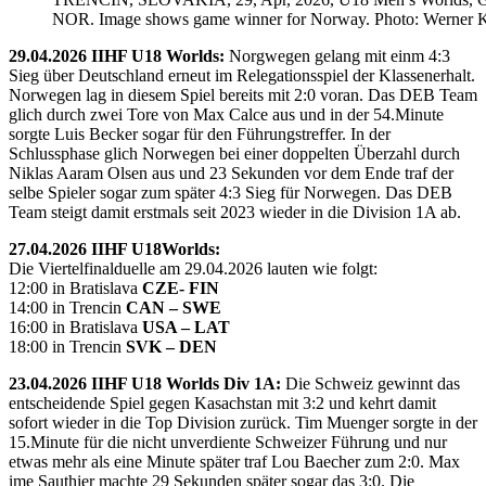
NOR. Image shows game winner for Norway. Photo: Werner K
29.04.2026 IIHF U18 Worlds:
Norgwegen gelang mit einm 4:3
Sieg über Deutschland erneut im Relegationsspiel der Klassenerhalt.
Norwegen lag in diesem Spiel bereits mit 2:0 voran. Das DEB Team
glich durch zwei Tore von Max Calce aus und in der 54.Minute
sorgte Luis Becker sogar für den Führungstreffer. In der
Schlussphase glich Norwegen bei einer doppelten Überzahl durch
Niklas Aaram Olsen aus und 23 Sekunden vor dem Ende traf der
selbe Spieler sogar zum später 4:3 Sieg für Norwegen. Das DEB
Team steigt damit erstmals seit 2023 wieder in die Division 1A ab.
27.04.2026 IIHF U18Worlds:
Die Viertelfinalduelle am 29.04.2026 lauten wie folgt:
12:00 in Bratislava
CZE- FIN
14:00 in Trencin
CAN – SWE
16:00 in Bratislava
USA – LAT
18:00 in Trencin
SVK – DEN
23.04.2026 IIHF U18 Worlds Div 1A:
Die Schweiz gewinnt das
entscheidende Spiel gegen Kasachstan mit 3:2 und kehrt damit
sofort wieder in die Top Division zurück. Tim Muenger sorgte in der
15.Minute für die nicht unverdiente Schweizer Führung und nur
etwas mehr als eine Minute später traf Lou Baecher zum 2:0. Max
ime Sauthier machte 29 Sekunden später sogar das 3:0. Die