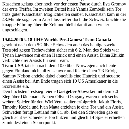
Kasachen gelang aber noch vor der ersten Pause durch Ilya Gromov
der erste Treffer. Im zweiten Drittel hielt Yannis Zambelli sein Tor
trotz guter Kasachstan Möglichkeiten sauber. Kasachstan kam in der
43.Minute sogar zum Anschlusstreffer doch die Schweiz brachte die
knappe Führung über die Zeit und bleibt damit auch weiter
ungeschlagen.
19.04.2026 U18 IIHF Worlds Pre-Games: Team Canada
gewinnt nach dem 5:2 über Schweden auch das heutige zweite
Testspiel gegen Tschewchien sicher mit 6:2. Man des Spiels war
Tynan Lawrence mit einen Hattrick und einen Assist. Dima Zhilkin
verbuchte drei Assists für sein Team.
Team USA
tat sich nach dem 10:0 über Norwegen auch heute
gegen Finnland nicht all zu schwer und feierte einen 7:3 Erfolg.
Sammy Nelson erzielte dabei ebnefalls eine Hattrick und steuerte
einen Assist bei. Am Ende trugen sich 10 US Amerikaner in die
Scorerliste ein.
Den höchsten Testsieg feierte
Gastgeber Slowakei
mit dem 7:0
Sieg über Dänemark. Neben Oliver Ozogany waren noch sechs
weitere Spieler für den WM Veranstalter erfolgreich. Jakub Floris,
Timothy Kazda und Ivan Matta erzielten je eine Tor und ein Assist.
Schweden fertigt Lettland mit 8:1 ab. Bei den Schweden gab es
gleich acht verschiedene Torchützen und gleich 14 Spieler erhielten
zumindest einen Scorerpunkt.