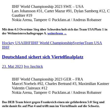
IIHF World Championship 2023 SWE – USA
Lars Johansson #31, Carter Mazur #91, Dylan Samberg #12, Cu
Gauthier #19
Nokia Arena, Tampere © Puckfans.at / Andreas Robanser
Mit dem 4:3 Overtime Sieg über Schweden holt sich das Team USA Platz 1 in
USA
der Weltmeisterschaftsgruppe A.
weiterlesen
→
gewinnen
die
Hockey USA
IIHF
IIHF World Championship
Sverige
Team USA
Tampere
IIHF
Gruppe
Deutschland sichert sich Viertelfinalplatz
23. Mai 2023
Ivo Jaschick
IIHF World Championship 2023 GER – FRA
Marcel Noebels #92, Charles Bertrand #3, Maximilian Kastner 
Valentin Claireaux #12
Nokia Arena, Tampere © Puckfans.at / Andreas Robanser
Das DEB Team feiert gegen Frankreich einen nie gefährdeten 5:0 Sieg und
steht damit fix auf Plat 4 und trifft nun im Viertelfinale auf die Schweiz.