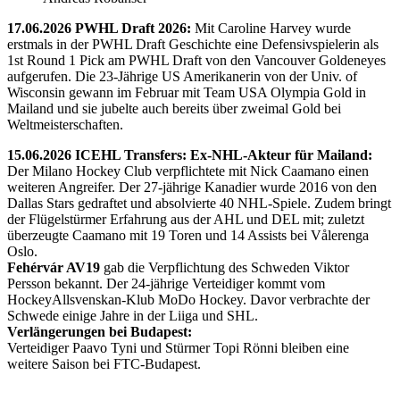
17.06.2026 PWHL Draft 2026:
Mit Caroline Harvey wurde
erstmals in der PWHL Draft Geschichte eine Defensivspielerin als
1st Round 1 Pick am PWHL Draft von den Vancouver Goldeneyes
aufgerufen. Die 23-Jährige US Amerikanerin von der Univ. of
Wisconsin gewann im Februar mit Team USA Olympia Gold in
Mailand und sie jubelte auch bereits über zweimal Gold bei
Weltmeisterschaften.
15.06.2026 ICEHL Transfers: Ex-NHL-Akteur für Mailand:
Der Milano Hockey Club verpflichtete mit Nick Caamano einen
weiteren Angreifer. Der 27-jährige Kanadier wurde 2016 von den
Dallas Stars gedraftet und absolvierte 40 NHL-Spiele. Zudem bringt
der Flügelstürmer Erfahrung aus der AHL und DEL mit; zuletzt
überzeugte Caamano mit 19 Toren und 14 Assists bei Vålerenga
Oslo.
Fehérvár AV19
gab die Verpflichtung des Schweden Viktor
Persson bekannt. Der 24-jährige Verteidiger kommt vom
HockeyAllsvenskan-Klub MoDo Hockey. Davor verbrachte der
Schwede einige Jahre in der Liiga und SHL.
Verlängerungen bei Budapest:
Verteidiger Paavo Tyni und Stürmer Topi Rönni bleiben eine
weitere Saison bei FTC-Budapest.