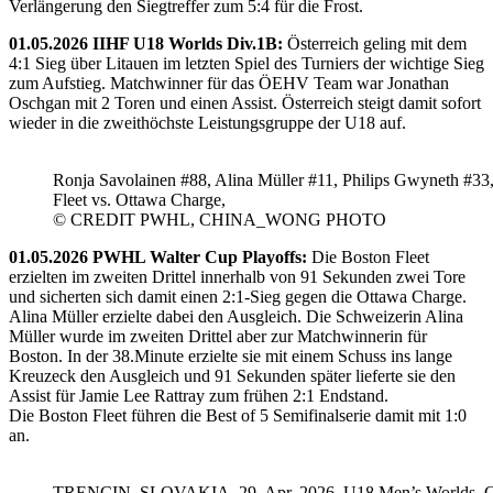
Verlängerung den Siegtreffer zum 5:4 für die Frost.
01.05.2026 IIHF U18 Worlds Div.1B:
Österreich geling mit dem
4:1 Sieg über Litauen im letzten Spiel des Turniers der wichtige Sieg
zum Aufstieg. Matchwinner für das ÖEHV Team war Jonathan
Oschgan mit 2 Toren und einen Assist. Österreich steigt damit sofort
wieder in die zweithöchste Leistungsgruppe der U18 auf.
Ronja Savolainen #88, Alina Müller #11, Philips Gwyneth #33
Fleet vs. Ottawa Charge,
© CREDIT PWHL, CHINA_WONG PHOTO
01.05.2026 PWHL Walter Cup Playoffs:
Die Boston Fleet
erzielten im zweiten Drittel innerhalb von 91 Sekunden zwei Tore
und sicherten sich damit einen 2:1-Sieg gegen die Ottawa Charge.
Alina Müller erzielte dabei den Ausgleich. Die Schweizerin Alina
Müller wurde im zweiten Drittel aber zur Matchwinnerin für
Boston. In der 38.Minute erzielte sie mit einem Schuss ins lange
Kreuzeck den Ausgleich und 91 Sekunden später lieferte sie den
Assist für Jamie Lee Rattray zum frühen 2:1 Endstand.
Die Boston Fleet führen die Best of 5 Semifinalserie damit mit 1:0
an.
TRENCIN, SLOVAKIA, 29, Apr, 2026, U18 Men’s Worlds, 