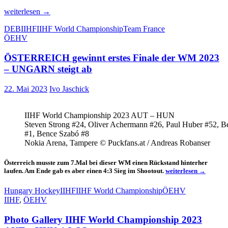
Deutschland
weiterlesen
→
sichert
DEB
IIHF
IIHF World Championship
Team France
sich
ÖEHV
Viertelfinalplatz
ÖSTERREICH gewinnt erstes Finale der WM 2023
– UNGARN steigt ab
22. Mai 2023
Ivo Jaschick
IIHF World Championship 2023 AUT – HUN
Steven Strong #24, Oliver Achermann #26, Paul Huber #52, B
#1, Bence Szabó #8
Nokia Arena, Tampere © Puckfans.at / Andreas Robanser
Österreich musste zum 7.Mal bei dieser WM einen Rückstand hinterher
ÖSTERREICH
laufen. Am Ende gab es aber einen 4:3 Sieg im Shootout.
weiterlesen
→
gewinnt
erstes
Hungary Hockey
IIHF
IIHF World Championship
ÖEHV
Finale
IIHF
,
ÖEHV
der
WM
Photo Gallery IIHF World Championship 2023
2023
–