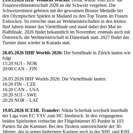
Frauenweltmeisterschaft 2028 an die Schweiz vergeben. Die
Schweizerinnen gehören mit der gewonnen Bronze Medaille bei
den Olympischen Spielen in Mailand zu den Top Teams im Frauen
Eishockey. So erreichte man an Weltmeisterschaften in den letzten
fünf Jahren immer das Viertelfinale und stand dabei drei Mal im
Halbfinale. 2026 findet bekanntlich im November, erstmals auch mit
Österreich, die Weltmeisterschaft in Dänemark statt. 2027 findet das
Turnier dann wieder in Kanada statt.
28.05.2026 IIHF Worlds 2026:
Die Semifinale in Zürich lauten wie
folgt
15:20 SUI – NOR
20:00 CAN – FIN
26.05.2026 IIHF Worlds 2026: Die Viertelfinale lauten:
16:20 FIN – CZE
16:20 CAN – USA
20:20 SUI – SWE
20:20 NOR – LAT
19.05.2026 ICEHL Transfer:
Nikita Scherbak wechselt innerhalb
der Liga vom EC VSV zum HC Innsbruck. In den vergangenen
beiden Spielzeiten verbuchte der Flügelstürmer 85 Punkte in 103
Partien für die Kärntner. Bei den Tirolern unterzeichnete der 30-
Jährige, der in seiner bisherigen Karriere auch in der NHL und KHL