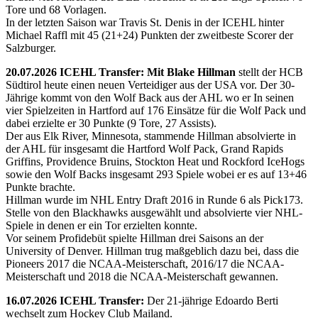
Tore und 68 Vorlagen.
In der letzten Saison war Travis St. Denis in der ICEHL hinter
Michael Raffl mit 45 (21+24) Punkten der zweitbeste Scorer der
Salzburger.
20.07.2026 ICEHL Transfer: Mit Blake Hillman
stellt der HCB
Südtirol heute einen neuen Verteidiger aus der USA vor. Der 30-
Jährige kommt von den Wolf Back aus der AHL wo er In seinen
vier Spielzeiten in Hartford auf 176 Einsätze für die Wolf Pack und
dabei erzielte er 30 Punkte (9 Tore, 27 Assists).
Der aus Elk River, Minnesota, stammende Hillman absolvierte in
der AHL für insgesamt die Hartford Wolf Pack, Grand Rapids
Griffins, Providence Bruins, Stockton Heat und Rockford IceHogs
sowie den Wolf Backs insgesamt 293 Spiele wobei er es auf 13+46
Punkte brachte.
Hillman wurde im NHL Entry Draft 2016 in Runde 6 als Pick173.
Stelle von den Blackhawks ausgewählt und absolvierte vier NHL-
Spiele in denen er ein Tor erzielten konnte.
Vor seinem Profidebüt spielte Hillman drei Saisons an der
University of Denver. Hillman trug maßgeblich dazu bei, dass die
Pioneers 2017 die NCAA-Meisterschaft, 2016/17 die NCAA-
Meisterschaft und 2018 die NCAA-Meisterschaft gewannen.
16.07.2026 ICEHL Transfer:
Der 21-jährige Edoardo Berti
wechselt zum Hockey Club Mailand.