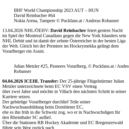
IIHF World Championship 2023 AUT – HUN
David Reinbacher #64
Nokia Arena, Tampere © Puckfans.at / Andreas Robanser
13.04.2026 NHL/ÖEHV:
David Reinbacher
feiert gestern Nacht
im Spiel der Montreal Canadians gegen die New York Islanders sein
NHL Debüt und ist damit der zehnte Österreicher in der besten Liga
der Welt. Gleich bei der Premiere im Hockeymekka gelingt dem
Vorarlberger ein Assist.
Julian Metzler #25, Pioneers Vorarlberg, © Puckfans.at / Andre
Robanser
04.04.2026 ICEHL Transfer:
Der 25-jährige Flügelstürmer Julian
Metzler unterzeichnete beim EC VSV einen Vertrag
über zwei Jahre und möchte in Villach den nächsten Schritt in seiner
Karriere setzen.
Der gebürtige Vorarlberger durchlief Teile seiner
Nachwuchsausbildung beim Dornbirner EC,
ehe es ihn früh in die Schweiz zog, wo er in Nachwuchsligen für
den Rheinthaler SC auflief.
Über die Stationen RB Hockey Akademie und EC Bregenzerwald
führte sein Weg zurück nach