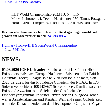
19. Mai 2023
Ivo Jaschick
IIHF World Championship 2023 HUN – FIN
Mikko Lehtonen #4, Teemu Hartikainen #70, Tamás Pozsgai #
Nokia Arena, Tampere © Puckfans.at / Andreas Robanser
Das finnische Team unterschätze heute den Aufsteiger Ungarn nicht und
Finnland
gewann am Ende verdient mit 7:1.
weiterlesen
→
schlägt
Ungarn
Hungary Hockey
IIHF
Suomi
World Championship
7:1
Beitragsnavigation
1
2
…
7
Nächste →
NEWS:
05.08.2026 ICEHL Tranfer:
Salzburg holt 24J Stürmer Nick
Poisson erstmals nach Europa. Nach zwei Saisonen in der British
Columbia Hockey League spielte Nick Poisson fünf Jahre, von
2020 bis 2025, für das Providence College in der NCAA. In 170
Spielen verbuchte er 109 (42+67) Scorerpunkte . Damit absolvierte
Poisson die zweitmeisten Spiele in der Geschichte des
Eishockeyprogramms. In seinen letzten beiden College-Saisonen
war er Assistenzkapitän und Kapitän. Während seiner College-Zeit
nahm der Kanadier zudem an den Development Camps der Vegas