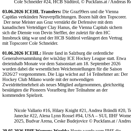
Cole Schneider #24, HCB Südtirol, © Puckfans.at / Andreas R
03.06.2026 ICEHL Transfers:
Die Graz99ers und die Vienna
Capitlas verkünden Neuverpflichtungen. Bozen hält den Topscorer.
Der neue Meister aus Graz verstärkt die Defensive mit dem
kanadischen Verteidiger Clay Hanus, die Vienna Capitals sichern
sich die Dienste von Devin Steffler, der zuletzt für den HC
Innsbruck tätig war und der HCB Südtirol verlängert den Vertrag
mit Topscorer Cole Schneider.
01.06.2026 ICEHL:
Heute fand in Salzburg die ordentliche
Generalversammlung der win2day ICE Hockey League statt. Etwa
dreieinhalb Monate vor dem Saisonstart am 18. September 2026
wurden dabei die wesentlichen Weichenstellungen für die Saison
2026/27 vorgenommen. Die Liga wächst auf 14 Teilnehmer an: Der
Hockey Club Milano wurde mit der notwendigen
Zweidrittelmehrheit als neues Mitglied aufgenommen, gleichzeitig
bestätigten die Pioneers Vorarlberg ihre Teilnahme an der
kommenden Spielzeit.
Nicole Vallario #16, Hilary Knight #21, Andrea Brändli #20, T
Janecke #22, Alena Lynn Rossel #94, USA – SUI, IIHF Wome
2025, Budvar Arena, Ceske Budejovice © Puckfans.at / Andre
29.05.2026 IIHF Womens Worlds:
Heute wurde vom IIHF die