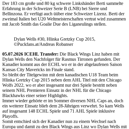
Der 183 cm große und 80 kg schwere Linkshänder Berti sammelte
Erfahrung in der Schweizer Serie B (LNB) bei Sierre und
Bellinzona. Er verfügt auch üüber eine Schweizer Lizenz. Berti der
zweimal Italien bei U20 Weltmeisterschaften vertrat wird zusammen
mit Jacob Smith das Goalie Due des Liganeulings stellen.
Dylan Wells #30, Hlinka Gretzky Cup 2015,
©Puckfans.at/Andreas Robanser
05.07.2026 ICEHL Transfer:
Die Black Wings Linz haben mit
Dylan Wells den Nachfolger für Rasmus Tirronen gefunden. Der
Kanadier kommt aus der ECHL wo er in der abgelaufenen Saison
Kansas City Mavericks im Finale stand.
So bleibt der Titelgewinn mit dem kanadischen U18 Team beim
Hlinka Gretzky Cup 2015 neben dem AHL Titel mit den Chicago
Wolfs 2022, wo er aber insgesamt nur drei Spiele bestritt neben
seinem NHL Premieren Einsatz in der NHL für die Chicago
Blackhawks einer seiner Highlights.
Immer wieder gehörte er im Sommer diversen NHL Caps an, doch
ein weiterer Einsatz blieb dem 28-Jährigen verwehrt. So kam Wells
auf insgesamt 148 ECHL Spiele und 71 AHL Spiele inklusive
Playoffs.
Somit entschied sich der Kanadier nun zu einem Wechsel nach
Europa und damit zu den Black Wings aus Linz wo Dylan Wells mit