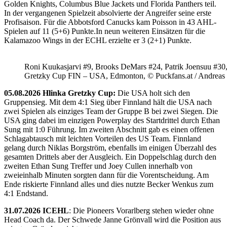
Golden Knights, Columbus Blue Jackets und Florida Panthers teil.
In der vergangenen Spielzeit absolvierte der Angreifer seine erste
Profisaison. Für die Abbotsford Canucks kam Poisson in 43 AHL-
Spielen auf 11 (5+6) Punkte.In neun weiteren Einsätzen für die
Kalamazoo Wings in der ECHL erzielte er 3 (2+1) Punkte.
Roni Kuukasjarvi #9, Brooks DeMars #24, Patrik Joensuu #30
Gretzky Cup FIN – USA, Edmonton, © Puckfans.at / Andreas
05.08.2026 Hlinka Gretzky Cup:
Die USA holt sich den
Gruppensieg. Mit dem 4:1 Sieg über Finnland hält die USA nach
zwei Spielen als einziges Team der Gruppe B bei zwei Siegen. Die
USA ging dabei im einzigen Powerplay des Startdrittel durch Ethan
Sung mit 1:0 Führung. Im zweiten Abschnitt gab es einen offenen
Schlagabtausch mit leichten Vorteilen des US Team. Finnland
gelang durch Niklas Borgström, ebenfalls im einigen Überzahl des
gesamten Drittels aber der Ausgleich. Ein Doppelschlag durch den
zweiten Ethan Sung Treffer und Joey Cullen innerhalb von
zweieinhalb Minuten sorgten dann für die Vorentscheidung. Am
Ende riskierte Finnland alles und dies nutzte Becker Wenkus zum
4:1 Endstand.
31.07.2026 ICEHL
: Die Pioneers Vorarlberg stehen wieder ohne
Head Coach da. Der Schwede Janne Grönvall wird die Position aus