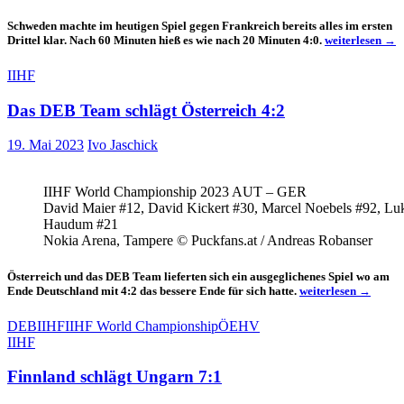
Schweden machte im heutigen Spiel gegen Frankreich bereits alles im ersten
Schweden
Drittel klar. Nach 60 Minuten hieß es wie nach 20 Minuten 4:0.
weiterlesen
→
hatte
mit
IIHF
Frankreich
keine
Das DEB Team schlägt Österreich 4:2
Mühe
19. Mai 2023
Ivo Jaschick
IIHF World Championship 2023 AUT – GER
David Maier #12, David Kickert #30, Marcel Noebels #92, Lu
Haudum #21
Nokia Arena, Tampere © Puckfans.at / Andreas Robanser
Österreich und das DEB Team lieferten sich ein ausgeglichenes Spiel wo am
Das
Ende Deutschland mit 4:2 das bessere Ende für sich hatte.
weiterlesen
→
DEB
Team
DEB
IIHF
IIHF World Championship
ÖEHV
schlägt
IIHF
Österreich
4:2
Finnland schlägt Ungarn 7:1