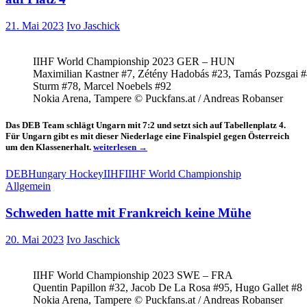
21. Mai 2023
Ivo Jaschick
IIHF World Championship 2023 GER – HUN
Maximilian Kastner #7, Zétény Hadobás #23, Tamás Pozsgai #
Sturm #78, Marcel Noebels #92
Nokia Arena, Tampere © Puckfans.at / Andreas Robanser
Das DEB Team schlägt Ungarn mit 7:2 und setzt sich auf Tabellenplatz 4.
Für Ungarn gibt es mit dieser Niederlage eine Finalspiel gegen Österreich
Deutschland
um den Klassenerhalt.
weiterlesen
→
nach
7:2
DEB
Hungary Hockey
IIHF
IIHF World Championship
Sieg
Allgemein
über
Sieg
Schweden hatte mit Frankreich keine Mühe
Ungarn
vorerst
auf
20. Mai 2023
Ivo Jaschick
Platz
4
IIHF World Championship 2023 SWE – FRA
Quentin Papillon #32, Jacob De La Rosa #95, Hugo Gallet #8
Nokia Arena, Tampere © Puckfans.at / Andreas Robanser