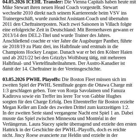
04.05.2026 ICEHL Transfer:
Die Vienna Capitals haben heute mit
Mike Stewart ihren neuen Head Coach vorgestellt. Stewart
wechselte 2010 direkt nach seinem Karriereende beim VSV ins
Trainergeschäft, wurde zunächst Assistant-Coach und übernahm
2011 den Cheftrainerposten. Nach zwei Saisonen in Villach folgte
eine erfolgreiche Zeit in Deutschland: Mit Bremerhaven gewann er
2013/14 den DEL2-Titel und wurde Trainer des Jahres.
Anschließend coachte er vier Jahre die Augsburger Panther, führte
sie 2018/19 zu Platz drei, ins Halbfinale und erstmals in die
Champions Hockey League. Danach war er bei den Kölner Haien
und ab 2021/22 bei den Grizzlys Wolfsburg tätig, mit mehreren
Halbfinal- und Viertelfinalteilnahmen. Der Austro-Kanadier ist
damit der 14. Cheftrainer in der Vereinsgeschichte.
03.05.2026 PWHL Playoffs:
Die Boston Fleet müssen sich im
zweiten Spiel der PWHL Semifinale gegen die Ottawa Charge mit
1:3 geschlagen geben. Tore von Ronja Savolainen und Fanuza
Kadirova sowie ein Treffer ins leere Tor von Gabbie Hughes
sorgten für den Charge Erfolg. Den Ehrentreffer für Boston erzielte
Megan Keller am Ende des zweiten Drittel zum kurzzeitigen 1:2.
In der zweiten Serie stand vergangene Nacht erst Spiel 1 an. Dabei
musste das Spiel zwischen Minnesota und Montréal in der
Verlängerun. Laura Stacey spielte überragend und erzielte den ersten
Hattrick in der Geschichte der PWHL-Playoffs, doch es reichte
nicht. Jincy Roese avancierte zur Heldin und erzielte in der