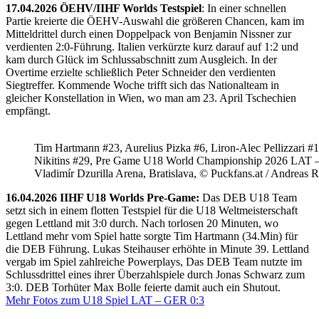
17.04.2026 ÖEHV/IIHF Worlds Testspiel
: In einer schnellen
Partie kreierte die ÖEHV-Auswahl die größeren Chancen, kam im
Mitteldrittel durch einen Doppelpack von Benjamin Nissner zur
verdienten 2:0-Führung. Italien verkürzte kurz darauf auf 1:2 und
kam durch Glück im Schlussabschnitt zum Ausgleich. In der
Overtime erzielte schließlich Peter Schneider den verdienten
Siegtreffer. Kommende Woche trifft sich das Nationalteam in
gleicher Konstellation in Wien, wo man am 23. April Tschechien
empfängt.
Tim Hartmann #23, Aurelius Pizka #6, Liron-Alec Pellizzari #16
Nikitins #29, Pre Game U18 World Championship 2026 LAT 
Vladimír Dzurilla Arena, Bratislava, © Puckfans.at / Andreas 
16.04.2026 IIHF U18 Worlds Pre-Game:
Das DEB U18 Team
setzt sich in einem flotten Testspiel für die U18 Weltmeisterschaft
gegen Lettland mit 3:0 durch. Nach torlosen 20 Minuten, wo
Lettland mehr vom Spiel hatte sorgte Tim Hartmann (34.Min) für
die DEB Führung. Lukas Steihauser erhöhte in Minute 39. Lettland
vergab im Spiel zahlreiche Powerplays, Das DEB Team nutzte im
Schlussdrittel eines ihrer Überzahlspiele durch Jonas Schwarz zum
3:0. DEB Torhüter Max Bolle feierte damit auch ein Shutout.
Mehr Fotos zum U18 Spiel LAT – GER 0:3