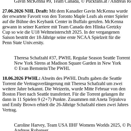
Gavin McKenna #9, Team Canada, © Puckfans.at / Andreas R
27.06.2026 NHL Draft:
Mit dem Kanadier Gavin McKenna wurde
der erwartete Favorit von den Toronto Maple Leafs als erster Spieler
auf die Bühne des Keybank Center in Buffalo gerufen. McKenna
gewann in seiner Karriere mit Team Canada den Hlinka Gretzky
Cup so wie die U18 Weltmeisterschft 2025. In der vergangenen
Saison bestritt der 18-Jährige seine erste NCAA Spielzeit für die
Penn State Univ.ersity.
Theresa Schafzahl #37, PWHL Regular Season Seattle Torrent 
New York Sirens at Madison Square Garden in New York
© Evan Bernstein/The PWHL
18.06.2026 PWHL:
Abseits des PWHL Drafts gaben die Seattle
Torrent die Vertragsverlängerung mit Theresa Schafzahl um zwei
weitere Jahre bekannt. Die Weizerin, wurde Mitte Februar von den
Boston Fleet nach Seattle transferiert. Für die Torrent gelangen ihr
dann in 11 Spielen 9 (2+7) Punkte. Zusammen mit Aneta Tejralova
und Emily Brown erhielt die 26-Jährige Schafzahl einen zwei Jahres
Vertrag.
Caroline Harvey, Team USA IIHF Womens Worlds 2025, © Puc
Andreas Robanser