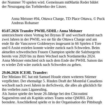
der Nummer 70 spielen wird. Gemeinsam mitMartin Reder bildet
der Neuzugang das Torhüterduo der Linzer.
Anna Meixner #94, Ottawa Charge, TD Place Ottawa, © Puckfa
Andreas Robanser
03.07.2026 Transfer PWHL/SDHL: Anna Meixner
unterzeichnete einen Vertrag bei Brynas IF und wechselt damit nach
zwei Jahren in der PWHL wo sie für die Ottawa Charge und am
ende für die Vancouver Goldeneyes insgesamt in 66 Spielen 4 Tore
und 6 Assist erzielen konnte wieder zurück nach Schweden. Beim
aktuellen schwedischen Frauen Champion spielte die Salzburgerin
bereits von 2020 bis zu ihren Wechsel nach Nordamerika 2024.
Anna Meixner entschied sich nach dem Ende der PWHL Saison das
es wieder Zeit wäre zurück nach Schweden zu gehen.
29.06.2026 ICEHL Transfer:
Der Minlano HC hat mit Samuel Houde einen weiteren Stürmer
verpflichtet. Der ehemalige 5. Rinden Draft der Montréal Canadiens
wechselt nach zwei Jahren in derSchweiz, die alles als glücklich für
ihn verliefen zum Liganeuling.
Als Junior spielte der heute 26-Jährige bei den Chicoutimi
Saguenéens und als Kapitän seines Teams seine QMJHL Zeit
beendete. Anschließend spielte er in der Organisation der Pittsburgh