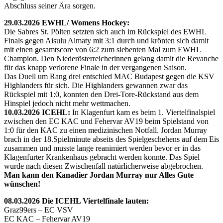
Abschluss seiner Ära sorgen.
29.03.2026 EWHL/ Womens Hockey:
Die Sabres St. Pölten setzten sich auch im Rückspiel des EWHL
Finals gegen Aisulu Almaty mit 3:1 durch und krönten sich damit
mit einen gesamtscore von 6:2 zum siebenten Mal zum EWHL
Champion. Den Niederösterreicherinnen gelang damit die Revanche
für das knapp verlorene Finale in der vergangenen Saison.
Das Duell um Rang drei entschied MAC Budapest gegen die KSV
Highlanders für sich. Die Highlanders gewannen zwar das
Rückspiel mit 1:0, konnten den Drei-Tore-Rückstand aus dem
Hinspiel jedoch nicht mehr wettmachen.
10.03.2026 ICEHL:
In Klagenfurt kam es beim 1. Viertelfinalspiel
zwischen den EC KAC und Fehervar AV19 beim Spielstand von
1:0 für den KAC zu einen medizinischen Notfall. Jordan Murray
brach in der 18.Spielminute abseits des Spielgeschehens auf dem Eis
zusammen und musste lange reanimiert werden bevor er in das
Klagenfurter Krankenhaus gebracht werden konnte. Das Spiel
wurde nach diesen Zwischenfall natürlicherweise abgebrochen.
Man kann den Kanadier Jordan Murray nur Alles Gute
wünschen!
08.03.2026 Die ICEHL Viertelfinale lauten:
Graz99ers – EC VSV
EC KAC – Fehervar AV19