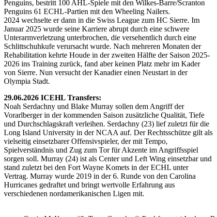
Penguins, bestritt 100 AHL-Spiele mit den Wilkes-Barre/Scranton
Penguins 61 ECHL-Partien mit den Wheeling Nailers.
2024 wechselte er dann in die Swiss League zum HC Sierre. Im
Januar 2025 wurde seine Karriere abrupt durch eine schwere
Unterarmverletzung unterbrochen, die versehentlich durch eine
Schlittschuhkufe verursacht wurde. Nach mehreren Monaten der
Rehabilitation kehrte Houde in der zweiten Hälfte der Saison 2025-
2026 ins Training zurück, fand aber keinen Platz mehr im Kader
von Sierre. Nun versucht der Kanadier einen Neustart in der
Olympia Stadt.
29.06.2026 ICEHL Transfers:
Noah Serdachny und Blake Murray sollen dem Angriff der
Vorarlberger in der kommenden Saison zusätzliche Qualität, Tiefe
und Durchschlagskraft verleihen. Serdachny (23) lief zuletzt für die
Long Island University in der NCAA auf. Der Rechtsschütze gilt als
vielseitig einsetzbarer Offensivspieler, der mit Tempo,
Spielverständnis und Zug zum Tor für Akzente im Angriffsspiel
sorgen soll. Murray (24) ist als Center und Left Wing einsetzbar und
stand zuletzt bei den Fort Wayne Komets in der ECHL unter
Vertrag. Murray wurde 2019 in der 6. Runde von den Carolina
Hurricanes gedraftet und bringt wertvolle Erfahrung aus
verschiedenen nordamerikanischen Ligen mit.