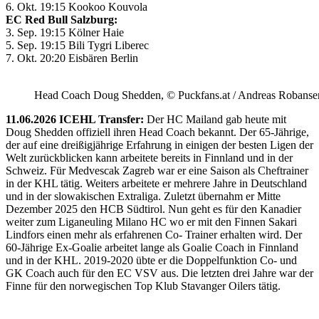
6. Okt. 19:15 Kookoo Kouvola
EC Red Bull Salzburg:
3. Sep. 19:15 Kölner Haie
5. Sep. 19:15 Bili Tygri Liberec
7. Okt. 20:20 Eisbären Berlin
Head Coach Doug Shedden, © Puckfans.at / Andreas Robanse
11.06.2026 ICEHL Transfer:
Der HC Mailand gab heute mit
Doug Shedden offiziell ihren Head Coach bekannt. Der 65-Jährige,
der auf eine dreißigjährige Erfahrung in einigen der besten Ligen der
Welt zurückblicken kann arbeitete bereits in Finnland und in der
Schweiz. Für Medvescak Zagreb war er eine Saison als Cheftrainer
in der KHL tätig. Weiters arbeitete er mehrere Jahre in Deutschland
und in der slowakischen Extraliga. Zuletzt übernahm er Mitte
Dezember 2025 den HCB Südtirol. Nun geht es für den Kanadier
weiter zum Liganeuling Milano HC wo er mit den Finnen Sakari
Lindfors einen mehr als erfahrenen Co- Trainer erhalten wird. Der
60-Jährige Ex-Goalie arbeitet lange als Goalie Coach in Finnland
und in der KHL. 2019-2020 übte er die Doppelfunktion Co- und
GK Coach auch für den EC VSV aus. Die letzten drei Jahre war der
Finne für den norwegischen Top Klub Stavanger Oilers tätig.