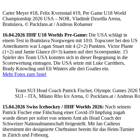
Carter Meyer #18, Felix Kvernstad #19, Pre Game U18 World
Championship 2026 USA – NOR, Vladimír Dzurilla Arena,
Bratislava, © Puckfans.at / Andreas Robanser
16.04.2026 IIHF U18 Worlds Pre-Game:
Die USA schlägt in
einem Test in Bratislava Norgwegen mit 10:0. Topscorer bei den US
Amerikanern war Logan Stuart mit 4 (2+2) Punkten. Victor Plante
(1+2) und Jamie Glance (0+3) kamen auf drei Scorerpunkte. 15
Spieler des Team USA konnten sich in dieser Begegnung in die
Scorerwertung eintragen. Die USA setzte mit Luke Carrithers,
Brady Knowling und Eli Winters alle drei Goalies ein.
Mehr Fotos zum Spiel
Team SUI Head Coach Patrick Fischer, Olympic Games 202
SUI – ITA, Milano Rho Ice Arena, © Puckfans.at / Andreas R
15.04.2026 Swiss Icehockey / IIHF Worlds 2026:
Nach seinem
Patrick Fischer eine Fälschung einer Covid-19 Impfung zugab
wurde dieser per sofort von seinem Amt als Head Coach der
Schweizer Nationalmannschaft freigestellt. Mit Jan Cadieux
übernimmt der designierte Cheftrainer bereits für das Heim-Turnier
in Zürich und Fribourg.