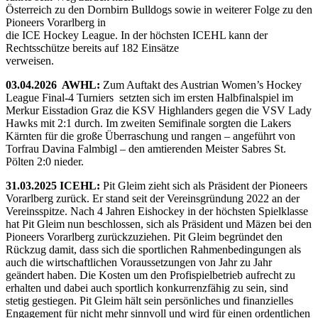
Österreich zu den Dornbirn Bulldogs sowie in weiterer Folge zu den
Pioneers Vorarlberg in
die ICE Hockey League. In der höchsten ICEHL kann der
Rechtsschütze bereits auf 182 Einsätze
verweisen.
03.04.2026 AWHL:
Zum Auftakt des Austrian Women’s Hockey
League Final-4 Turniers setzten sich im ersten Halbfinalspiel im
Merkur Eisstadion Graz die KSV Highlanders gegen die VSV Lady
Hawks mit 2:1 durch. Im zweiten Semifinale sorgten die Lakers
Kärnten für die große Überraschung und rangen – angeführt von
Torfrau Davina Falmbigl – den amtierenden Meister Sabres St.
Pölten 2:0 nieder.
31.03.2025 ICEHL:
Pit Gleim zieht sich als Präsident der Pioneers
Vorarlberg zurück. Er stand seit der Vereinsgründung 2022 an der
Vereinsspitze. Nach 4 Jahren Eishockey in der höchsten Spielklasse
hat Pit Gleim nun beschlossen, sich als Präsident und Mäzen bei den
Pioneers Vorarlberg zurückzuziehen. Pit Gleim begründet den
Rückzug damit, dass sich die sportlichen Rahmenbedingungen als
auch die wirtschaftlichen Voraussetzungen von Jahr zu Jahr
geändert haben. Die Kosten um den Profispielbetrieb aufrecht zu
erhalten und dabei auch sportlich konkurrenzfähig zu sein, sind
stetig gestiegen. Pit Gleim hält sein persönliches und finanzielles
Engagement für nicht mehr sinnvoll und wird für einen ordentlichen