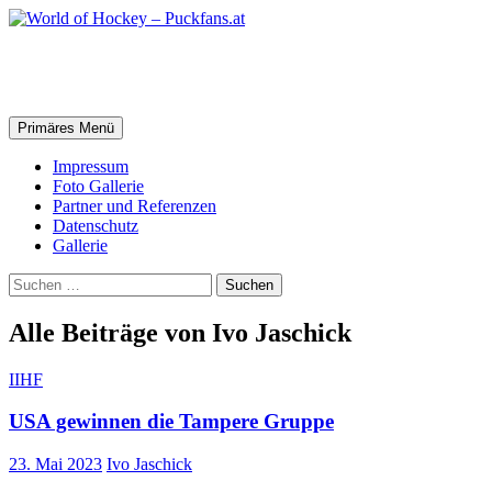
Zum
Inhalt
springen
World of Hockey – Puckfans.at
Suchen
Primäres Menü
Impressum
Foto Gallerie
Partner und Referenzen
Datenschutz
Gallerie
Suchen
nach:
Alle Beiträge von Ivo Jaschick
IIHF
USA gewinnen die Tampere Gruppe
23. Mai 2023
Ivo Jaschick