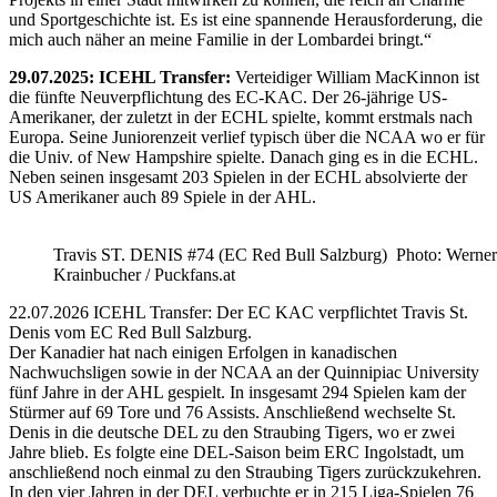
und Sportgeschichte ist. Es ist eine spannende Herausforderung, die
mich auch näher an meine Familie in der Lombardei bringt.“
29.07.2025: ICEHL Transfer:
Verteidiger William MacKinnon ist
die fünfte Neuverpflichtung des EC-KAC. Der 26-jährige US-
Amerikaner, der zuletzt in der ECHL spielte, kommt erstmals nach
Europa. Seine Juniorenzeit verlief typisch über die NCAA wo er für
die Univ. of New Hampshire spielte. Danach ging es in die ECHL.
Neben seinen insgesamt 203 Spielen in der ECHL absolvierte der
US Amerikaner auch 89 Spiele in der AHL.
Travis ST. DENIS #74 (EC Red Bull Salzburg) Photo: Werner
Krainbucher / Puckfans.at
22.07.2026 ICEHL Transfer: Der EC KAC verpflichtet Travis St.
Denis vom EC Red Bull Salzburg.
Der Kanadier hat nach einigen Erfolgen in kanadischen
Nachwuchsligen sowie in der NCAA an der Quinnipiac University
fünf Jahre in der AHL gespielt. In insgesamt 294 Spielen kam der
Stürmer auf 69 Tore und 76 Assists. Anschließend wechselte St.
Denis in die deutsche DEL zu den Straubing Tigers, wo er zwei
Jahre blieb. Es folgte eine DEL-Saison beim ERC Ingolstadt, um
anschließend noch einmal zu den Straubing Tigers zurückzukehren.
In den vier Jahren in der DEL verbuchte er in 215 Liga-Spielen 76