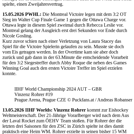
spielte, einen Zweijahresvertrag.
15.05.2026 PWHL:
Die Montreal Victoire legen mit dem 3:2 OT
Sieg im Walter Cup Finale Game 1 gegen die Ottawa Charge vor.
Ottawa legte in diesem Spiel zweimal durch Rebecca Leslie vor.
Montreal gelang der Ausgleich erst drei Sekunden vor Ende durch
Nicole Gosling.
Kurz zuvor schien nach einer Verletzung von Laura Stacey das
Spiel für die Victoire Spielerin gelaufen zu sein. Musste sie doch
vom Eis getragen werden. In der Overtime kam sie aber doch
zurück und gab dann in der 63.Minute die entscheidende Vorarbeit
für den 3:2 Siegestreffer durch Abby Roque die neben des Games
Winning Goal auch den ersten Victoire Treffer im Spiel erzielen
konnte.
IIHF World Championship 2024 AUT – GBR
Vinzenz Rohrer #19
Prague Arena, Prague CZE © Puckfans.at / Andreas Robanser
13.05.2026 IIHF Worlds: Vinzenz Rohrer
kommt zur Eishockey
Weltmeisterschaft. Der 21-Jährige Vorarlberger wird nach dem Aus
der Laval Rocket zum ÖEHV Team stoßen. Für Rohrer der die
letzten drei Saisonen für den ZSC in Zürich spielte ist dies damit
praktisch eine Heim WM. Rohrer erzielte in seinen bisher 15 WM