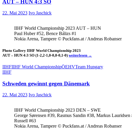
AUT – HUN 4:3 SO
UNGARN
steigt
22. Mai 2023
Ivo Jaschick
ab
IIHF World Championship 2023 AUT – HUN
Paul Huber #52, Bence Bálizs #1
Nokia Arena, Tampere © Puckfans.at / Andreas Robanser
Photo Gallery IIHF World Championship 2023
Photo
AUT – HUN 4:3 SO (1-2,2-1,0-0,0-0,1-0)
weiterlesen
→
Gallery
IIHF
IIHF
IIHF World Championship
ÖEHV
Team Hungary
World
IIHF
Championship
2023
Schweden gewinnt gegen Dänemark
AUT
–
HUN
22. Mai 2023
Ivo Jaschick
4:3
SO
IIHF World Championship 2023 DEN – SWE
George Sørensen #39, Rasmus Sandin #38, Markus Lauridsen #
Russell #63
Nokia Arena, Tampere © Puckfans.at / Andreas Robanser