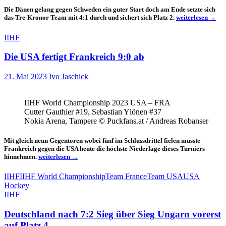
Die Dänen gelang gegen Schweden ein guter Start doch am Ende setzte sich
Schweden
das Tre-Kronor Team mit 4:1 durch und sichert sich Platz 2.
weiterlesen
→
gewinnt
gegen
IIHF
Dänemark
Die USA fertigt Frankreich 9:0 ab
21. Mai 2023
Ivo Jaschick
IIHF World Championship 2023 USA – FRA
Cutter Gauthier #19, Sebastian Ylönen #37
Nokia Arena, Tampere © Puckfans.at / Andreas Robanser
Mit gleich neun Gegentoren wobei fünf im Schlussdrittel fielen musste
Frankreich gegen die USA heute die höchste Niederlage dieses Turniers
Die
hinnehmen.
weiterlesen
→
USA
fertigt
IIHF
IIHF World Championship
Team France
Team USA
USA
Frankreich
Hockey
9:0
IIHF
ab
Deutschland nach 7:2 Sieg über Sieg Ungarn vorerst
auf Platz 4