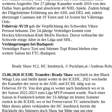
weiteren Angreifer. Der 27-jährige Kanadier wurde 2016 von den
Dallas Stars gedraftet und absolvierte 40 NHL-Spiele. Zudem bringt
der Flügelstürmer Erfahrung aus der AHL und DEL mit; zuletzt
überzeugte Caamano mit 19 Toren und 14 Assists bei Vålerenga
Oslo.
Fehérvár AV19
gab die Verpflichtung des Schweden Viktor
Persson bekannt. Der 24-jährige Verteidiger kommt vom
HockeyAllsvenskan-Klub MoDo Hockey. Davor verbrachte der
Schwede einige Jahre in der Liiga und SHL.
Verlängerungen bei Budapest:
Verteidiger Paavo Tyni und Stürmer Topi Rönni bleiben eine
weitere Saison bei FTC-Budapest.
Brady Shaw #12, HC Innsbruck, © Puckfans.at / Andreas Rob
15.06.2026 ICEHL Transfer: Brady Shaw
wechselt zu den Black
Wings Linz und bleibt damit weiter in der ICEHL. 2021 wechselte
der Kanadier der zuvor in der AHL und ECHL tätig war zu
Fehervar AV19. Von dort ging es weiter nach Innsbruck wo er in
der Saison 2022-2023 zum Liga MVP ernannt wurde. Nach einer
Saison in Frankreich kehrte der 33-Jährige im letzten Sommer
zurück in die ICEHL wo er bei Ferencvarosi TC unterschrieb. Im
März dieses jahres verkündete der HC Innsbruck bereits die
Rückkehr des Stürmers doch Shaw bat Mitte mai um eine