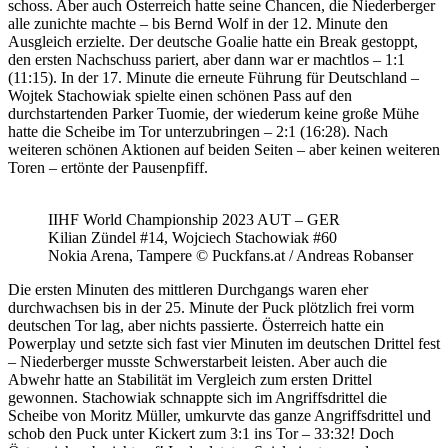
schoss. Aber auch Österreich hatte seine Chancen, die Niederberger
alle zunichte machte – bis Bernd Wolf in der 12. Minute den
Ausgleich erzielte. Der deutsche Goalie hatte ein Break gestoppt,
den ersten Nachschuss pariert, aber dann war er machtlos – 1:1
(11:15). In der 17. Minute die erneute Führung für Deutschland –
Wojtek Stachowiak spielte einen schönen Pass auf den
durchstartenden Parker Tuomie, der wiederum keine große Mühe
hatte die Scheibe im Tor unterzubringen – 2:1 (16:28). Nach
weiteren schönen Aktionen auf beiden Seiten – aber keinen weiteren
Toren – ertönte der Pausenpfiff.
IIHF World Championship 2023 AUT – GER
Kilian Zündel #14, Wojciech Stachowiak #60
Nokia Arena, Tampere © Puckfans.at / Andreas Robanser
Die ersten Minuten des mittleren Durchgangs waren eher
durchwachsen bis in der 25. Minute der Puck plötzlich frei vorm
deutschen Tor lag, aber nichts passierte. Österreich hatte ein
Powerplay und setzte sich fast vier Minuten im deutschen Drittel fest
– Niederberger musste Schwerstarbeit leisten. Aber auch die
Abwehr hatte an Stabilität im Vergleich zum ersten Drittel
gewonnen. Stachowiak schnappte sich im Angriffsdrittel die
Scheibe von Moritz Müller, umkurvte das ganze Angriffsdrittel und
schob den Puck unter Kickert zum 3:1 ins Tor – 33:32! Doch