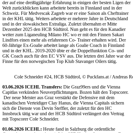
der auf eine dreißigjährige Erfahrung in einigen der besten Ligen der
Welt zurückblicken kann arbeitete bereits in Finnland und in der
Schweiz. Für Medvescak Zagreb war er eine Saison als Cheftrainer
in der KHL tätig. Weiters arbeitete er mehrere Jahre in Deutschland
und in der slowakischen Extraliga. Zuletzt übernahm er Mitte
Dezember 2025 den HCB Südtirol. Nun geht es für den Kanadier
weiter zum Liganeuling Milano HC wo er mit den Finnen Sakari
Lindfors einen mehr als erfahrenen Co- Trainer erhalten wird. Der
60-Jährige Ex-Goalie arbeitet lange als Goalie Coach in Finnland
und in der KHL. 2019-2020 übte er die Doppelfunktion Co- und
GK Coach auch für den EC VSV aus. Die letzten drei Jahre war der
Finne für den norwegischen Top Klub Stavanger Oilers tätig.
Cole Schneider #24, HCB Südtirol, © Puckfans.at / Andreas R
03.06.2026 ICEHL Transfers:
Die Graz99ers und die Vienna
Capitlas verkünden Neuverpflichtungen. Bozen hält den Topscorer.
Der neue Meister aus Graz verstärkt die Defensive mit dem
kanadischen Verteidiger Clay Hanus, die Vienna Capitals sichern
sich die Dienste von Devin Steffler, der zuletzt für den HC
Innsbruck tätig war und der HCB Südtirol verlängert den Vertrag
mit Topscorer Cole Schneider.
01.06.2026 ICEHL:
Heute fand in Salzburg die ordentliche