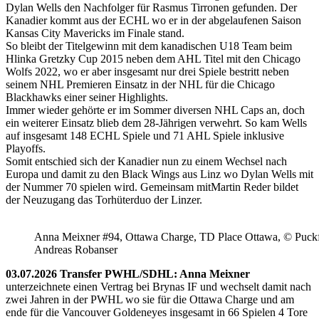
Dylan Wells den Nachfolger für Rasmus Tirronen gefunden. Der
Kanadier kommt aus der ECHL wo er in der abgelaufenen Saison
Kansas City Mavericks im Finale stand.
So bleibt der Titelgewinn mit dem kanadischen U18 Team beim
Hlinka Gretzky Cup 2015 neben dem AHL Titel mit den Chicago
Wolfs 2022, wo er aber insgesamt nur drei Spiele bestritt neben
seinem NHL Premieren Einsatz in der NHL für die Chicago
Blackhawks einer seiner Highlights.
Immer wieder gehörte er im Sommer diversen NHL Caps an, doch
ein weiterer Einsatz blieb dem 28-Jährigen verwehrt. So kam Wells
auf insgesamt 148 ECHL Spiele und 71 AHL Spiele inklusive
Playoffs.
Somit entschied sich der Kanadier nun zu einem Wechsel nach
Europa und damit zu den Black Wings aus Linz wo Dylan Wells mit
der Nummer 70 spielen wird. Gemeinsam mitMartin Reder bildet
der Neuzugang das Torhüterduo der Linzer.
Anna Meixner #94, Ottawa Charge, TD Place Ottawa, © Puckfa
Andreas Robanser
03.07.2026 Transfer PWHL/SDHL: Anna Meixner
unterzeichnete einen Vertrag bei Brynas IF und wechselt damit nach
zwei Jahren in der PWHL wo sie für die Ottawa Charge und am
ende für die Vancouver Goldeneyes insgesamt in 66 Spielen 4 Tore