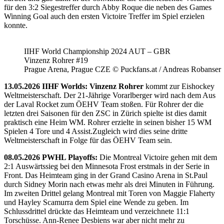
für den 3:2 Siegestreffer durch Abby Roque die neben des Games
Winning Goal auch den ersten Victoire Treffer im Spiel erzielen
konnte.
IIHF World Championship 2024 AUT – GBR
Vinzenz Rohrer #19
Prague Arena, Prague CZE © Puckfans.at / Andreas Robanser
13.05.2026 IIHF Worlds: Vinzenz Rohrer
kommt zur Eishockey
Weltmeisterschaft. Der 21-Jährige Vorarlberger wird nach dem Aus
der Laval Rocket zum ÖEHV Team stoßen. Für Rohrer der die
letzten drei Saisonen für den ZSC in Zürich spielte ist dies damit
praktisch eine Heim WM. Rohrer erzielte in seinen bisher 15 WM
Spielen 4 Tore und 4 Assist.Zugleich wird dies seine dritte
Weltmeisterschaft in Folge für das ÖEHV Team sein.
08.05.2026 PWHL Playoffs:
Die Montreal Victoire gehen mit dem
2:1 Auswärtssieg bei den Minnesota Frost erstmals in der Serie in
Front. Das Heimteam ging in der Grand Casino Arena in St.Paul
durch Sidney Morin nach etwas mehr als drei Minuten in Führung.
Im zweiten Drittel gelang Montreal mit Toren von Maggie Flaherty
und Hayley Scamurra dem Spiel eine Wende zu geben. Im
Schlussdrittel drückte das Heimteam und verzeichnete 11:1
Torschüsse. Ann-Renee Desbiens war aber nicht mehr zu