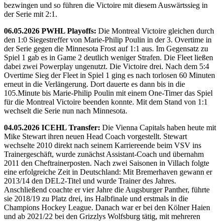
bezwingen und so führen die Victoire mit diesem Auswärtssieg in
der Serie mit 2:1.
06.05.2026 PWHL Playoffs:
Die Montreal Victoire gleichen durch
den 1:0 Siegestreffer von Marie-Philip Poulin in der 3. Overtime in
der Serie gegen die Minnesota Frost auf 1:1 aus. Im Gegensatz zu
Spiel 1 gab es in Game 2 deutlich weniger Strafen. Die Fleet ließen
dabei zwei Powerplay ungenutzt. Die Victoire drei. Nach dem 5:4
Overtime Sieg der Fleet in Spiel 1 ging es nach torlosen 60 Minuten
erneut in die Verlängerung. Dort dauerte es dann bis in die
105.Minute bis Marie-Philip Poulin mit einem One-Timer das Spiel
für die Montreal Victoire beenden konnte. Mit dem Stand von 1:1
wechselt die Serie nun nach Minnesota.
04.05.2026 ICEHL Transfer:
Die Vienna Capitals haben heute mit
Mike Stewart ihren neuen Head Coach vorgestellt. Stewart
wechselte 2010 direkt nach seinem Karriereende beim VSV ins
Trainergeschäft, wurde zunächst Assistant-Coach und übernahm
2011 den Cheftrainerposten. Nach zwei Saisonen in Villach folgte
eine erfolgreiche Zeit in Deutschland: Mit Bremerhaven gewann er
2013/14 den DEL2-Titel und wurde Trainer des Jahres.
Anschließend coachte er vier Jahre die Augsburger Panther, führte
sie 2018/19 zu Platz drei, ins Halbfinale und erstmals in die
Champions Hockey League. Danach war er bei den Kölner Haien
und ab 2021/22 bei den Grizzlys Wolfsburg tätig, mit mehreren