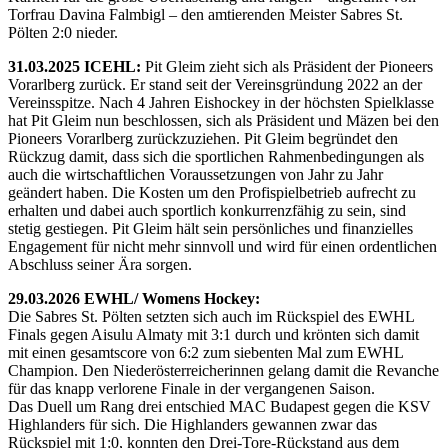
Torfrau Davina Falmbigl – den amtierenden Meister Sabres St.
Pölten 2:0 nieder.
31.03.2025 ICEHL:
Pit Gleim zieht sich als Präsident der Pioneers
Vorarlberg zurück. Er stand seit der Vereinsgründung 2022 an der
Vereinsspitze. Nach 4 Jahren Eishockey in der höchsten Spielklasse
hat Pit Gleim nun beschlossen, sich als Präsident und Mäzen bei den
Pioneers Vorarlberg zurückzuziehen. Pit Gleim begründet den
Rückzug damit, dass sich die sportlichen Rahmenbedingungen als
auch die wirtschaftlichen Voraussetzungen von Jahr zu Jahr
geändert haben. Die Kosten um den Profispielbetrieb aufrecht zu
erhalten und dabei auch sportlich konkurrenzfähig zu sein, sind
stetig gestiegen. Pit Gleim hält sein persönliches und finanzielles
Engagement für nicht mehr sinnvoll und wird für einen ordentlichen
Abschluss seiner Ära sorgen.
29.03.2026 EWHL/ Womens Hockey:
Die Sabres St. Pölten setzten sich auch im Rückspiel des EWHL
Finals gegen Aisulu Almaty mit 3:1 durch und krönten sich damit
mit einen gesamtscore von 6:2 zum siebenten Mal zum EWHL
Champion. Den Niederösterreicherinnen gelang damit die Revanche
für das knapp verlorene Finale in der vergangenen Saison.
Das Duell um Rang drei entschied MAC Budapest gegen die KSV
Highlanders für sich. Die Highlanders gewannen zwar das
Rückspiel mit 1:0, konnten den Drei-Tore-Rückstand aus dem