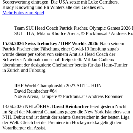
Scorerwertung eintragen. Die USA setzte mit Luke Carrithers,
Brady Knowling und Eli Winters alle drei Goalies ein.
Mehr Fotos zum Spiel
Team SUI Head Coach Patrick Fischer, Olympic Games 202
SUI – ITA, Milano Rho Ice Arena, © Puckfans.at / Andreas R
15.04.2026 Swiss Icehockey / IIHF Worlds 2026:
Nach seinem
Patrick Fischer eine Fälschung einer Covid-19 Impfung zugab
wurde dieser per sofort von seinem Amt als Head Coach der
Schweizer Nationalmannschaft freigestellt. Mit Jan Cadieux
übernimmt der designierte Cheftrainer bereits für das Heim-Turnier
in Zürich und Fribourg.
IIHF World Championship 2023 AUT – HUN
David Reinbacher #64
Nokia Arena, Tampere © Puckfans.at / Andreas Robanser
13.04.2026 NHL/ÖEHV:
David Reinbacher
feiert gestern Nacht
im Spiel der Montreal Canadians gegen die New York Islanders sein
NHL Debüt und ist damit der zehnte Österreicher in der besten Liga
der Welt. Gleich bei der Premiere im Hockeymekka gelingt dem
Vorarlberger ein Assist.