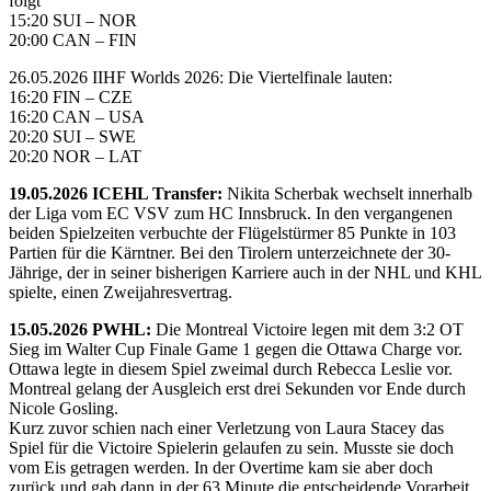
folgt
15:20 SUI – NOR
20:00 CAN – FIN
26.05.2026 IIHF Worlds 2026: Die Viertelfinale lauten:
16:20 FIN – CZE
16:20 CAN – USA
20:20 SUI – SWE
20:20 NOR – LAT
19.05.2026 ICEHL Transfer:
Nikita Scherbak wechselt innerhalb
der Liga vom EC VSV zum HC Innsbruck. In den vergangenen
beiden Spielzeiten verbuchte der Flügelstürmer 85 Punkte in 103
Partien für die Kärntner. Bei den Tirolern unterzeichnete der 30-
Jährige, der in seiner bisherigen Karriere auch in der NHL und KHL
spielte, einen Zweijahresvertrag.
15.05.2026 PWHL:
Die Montreal Victoire legen mit dem 3:2 OT
Sieg im Walter Cup Finale Game 1 gegen die Ottawa Charge vor.
Ottawa legte in diesem Spiel zweimal durch Rebecca Leslie vor.
Montreal gelang der Ausgleich erst drei Sekunden vor Ende durch
Nicole Gosling.
Kurz zuvor schien nach einer Verletzung von Laura Stacey das
Spiel für die Victoire Spielerin gelaufen zu sein. Musste sie doch
vom Eis getragen werden. In der Overtime kam sie aber doch
zurück und gab dann in der 63.Minute die entscheidende Vorarbeit