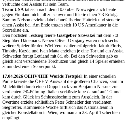
verbuchte drei Assists für sein Team.
Team USA
tat sich nach dem 10:0 über Norwegen auch heute
gegen Finnland nicht all zu schwer und feierte einen 7:3 Erfolg.
Sammy Nelson erzielte dabei ebnefalls eine Hattrick und steuerte
einen Assist bei. Am Ende trugen sich 10 US Amerikaner in die
Scorerliste ein.
Den höchsten Testsieg feierte
Gastgeber Slowakei
mit dem 7:0
Sieg über Dänemark. Neben Oliver Ozogany waren noch sechs
weitere Spieler für den WM Veranstalter erfolgreich. Jakub Floris,
Timothy Kazda und Ivan Matta erzielten je eine Tor und ein Assist.
Schweden fertigt Lettland mit 8:1 ab. Bei den Schweden gab es
gleich acht verschiedene Torchützen und gleich 14 Spieler erhielten
zumindest einen Scorerpunkt.
17.04.2026 ÖEHV/IIHF Worlds Testspiel
: In einer schnellen
Partie kreierte die ÖEHV-Auswahl die größeren Chancen, kam im
Mitteldrittel durch einen Doppelpack von Benjamin Nissner zur
verdienten 2:0-Führung. Italien verkürzte kurz darauf auf 1:2 und
kam durch Glück im Schlussabschnitt zum Ausgleich. In der
Overtime erzielte schließlich Peter Schneider den verdienten
Siegtreffer. Kommende Woche trifft sich das Nationalteam in
gleicher Konstellation in Wien, wo man am 23. April Tschechien
empfängt.