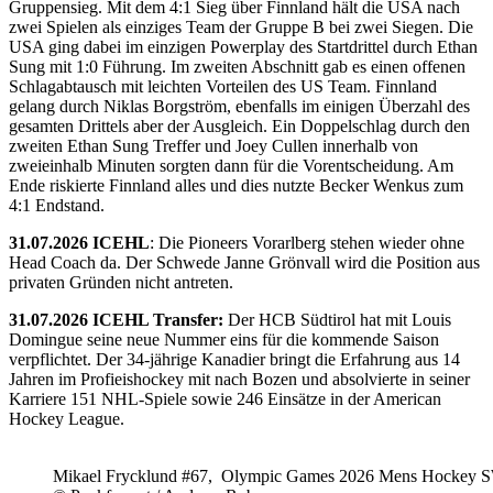
Gruppensieg. Mit dem 4:1 Sieg über Finnland hält die USA nach
zwei Spielen als einziges Team der Gruppe B bei zwei Siegen. Die
USA ging dabei im einzigen Powerplay des Startdrittel durch Ethan
Sung mit 1:0 Führung. Im zweiten Abschnitt gab es einen offenen
Schlagabtausch mit leichten Vorteilen des US Team. Finnland
gelang durch Niklas Borgström, ebenfalls im einigen Überzahl des
gesamten Drittels aber der Ausgleich. Ein Doppelschlag durch den
zweiten Ethan Sung Treffer und Joey Cullen innerhalb von
zweieinhalb Minuten sorgten dann für die Vorentscheidung. Am
Ende riskierte Finnland alles und dies nutzte Becker Wenkus zum
4:1 Endstand.
31.07.2026 ICEHL
: Die Pioneers Vorarlberg stehen wieder ohne
Head Coach da. Der Schwede Janne Grönvall wird die Position aus
privaten Gründen nicht antreten.
31.07.2026 ICEHL Transfer:
Der HCB Südtirol hat mit Louis
Domingue seine neue Nummer eins für die kommende Saison
verpflichtet. Der 34-jährige Kanadier bringt die Erfahrung aus 14
Jahren im Profieishockey mit nach Bozen und absolvierte in seiner
Karriere 151 NHL-Spiele sowie 246 Einsätze in der American
Hockey League.
Mikael Frycklund #67, Olympic Games 2026 Mens Hockey 