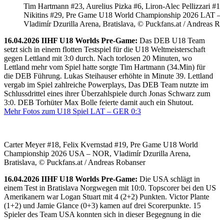
Tim Hartmann #23, Aurelius Pizka #6, Liron-Alec Pellizzari #16
Nikitins #29, Pre Game U18 World Championship 2026 LAT 
Vladimír Dzurilla Arena, Bratislava, © Puckfans.at / Andreas 
16.04.2026 IIHF U18 Worlds Pre-Game:
Das DEB U18 Team
setzt sich in einem flotten Testspiel für die U18 Weltmeisterschaft
gegen Lettland mit 3:0 durch. Nach torlosen 20 Minuten, wo
Lettland mehr vom Spiel hatte sorgte Tim Hartmann (34.Min) für
die DEB Führung. Lukas Steihauser erhöhte in Minute 39. Lettland
vergab im Spiel zahlreiche Powerplays, Das DEB Team nutzte im
Schlussdrittel eines ihrer Überzahlspiele durch Jonas Schwarz zum
3:0. DEB Torhüter Max Bolle feierte damit auch ein Shutout.
Mehr Fotos zum U18 Spiel LAT – GER 0:3
Carter Meyer #18, Felix Kvernstad #19, Pre Game U18 World
Championship 2026 USA – NOR, Vladimír Dzurilla Arena,
Bratislava, © Puckfans.at / Andreas Robanser
16.04.2026 IIHF U18 Worlds Pre-Game:
Die USA schlägt in
einem Test in Bratislava Norgwegen mit 10:0. Topscorer bei den US
Amerikanern war Logan Stuart mit 4 (2+2) Punkten. Victor Plante
(1+2) und Jamie Glance (0+3) kamen auf drei Scorerpunkte. 15
Spieler des Team USA konnten sich in dieser Begegnung in die