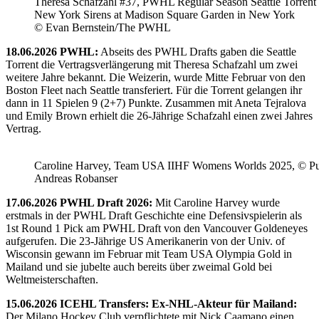
Theresa Schafzahl #37, PWHL Regular Season Seattle Torrent 
New York Sirens at Madison Square Garden in New York
© Evan Bernstein/The PWHL
18.06.2026 PWHL:
Abseits des PWHL Drafts gaben die Seattle
Torrent die Vertragsverlängerung mit Theresa Schafzahl um zwei
weitere Jahre bekannt. Die Weizerin, wurde Mitte Februar von den
Boston Fleet nach Seattle transferiert. Für die Torrent gelangen ihr
dann in 11 Spielen 9 (2+7) Punkte. Zusammen mit Aneta Tejralova
und Emily Brown erhielt die 26-Jährige Schafzahl einen zwei Jahres
Vertrag.
Caroline Harvey, Team USA IIHF Womens Worlds 2025, © Puc
Andreas Robanser
17.06.2026 PWHL Draft 2026:
Mit Caroline Harvey wurde
erstmals in der PWHL Draft Geschichte eine Defensivspielerin als
1st Round 1 Pick am PWHL Draft von den Vancouver Goldeneyes
aufgerufen. Die 23-Jährige US Amerikanerin von der Univ. of
Wisconsin gewann im Februar mit Team USA Olympia Gold in
Mailand und sie jubelte auch bereits über zweimal Gold bei
Weltmeisterschaften.
15.06.2026 ICEHL Transfers: Ex-NHL-Akteur für Mailand:
Der Milano Hockey Club verpflichtete mit Nick Caamano einen