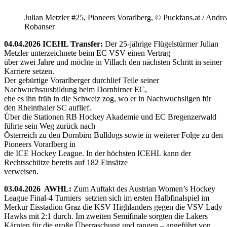
Julian Metzler #25, Pioneers Vorarlberg, © Puckfans.at / Andre
Robanser
04.04.2026 ICEHL Transfer:
Der 25-jährige Flügelstürmer Julian
Metzler unterzeichnete beim EC VSV einen Vertrag
über zwei Jahre und möchte in Villach den nächsten Schritt in seiner
Karriere setzen.
Der gebürtige Vorarlberger durchlief Teile seiner
Nachwuchsausbildung beim Dornbirner EC,
ehe es ihn früh in die Schweiz zog, wo er in Nachwuchsligen für
den Rheinthaler SC auflief.
Über die Stationen RB Hockey Akademie und EC Bregenzerwald
führte sein Weg zurück nach
Österreich zu den Dornbirn Bulldogs sowie in weiterer Folge zu den
Pioneers Vorarlberg in
die ICE Hockey League. In der höchsten ICEHL kann der
Rechtsschütze bereits auf 182 Einsätze
verweisen.
03.04.2026 AWHL:
Zum Auftakt des Austrian Women’s Hockey
League Final-4 Turniers setzten sich im ersten Halbfinalspiel im
Merkur Eisstadion Graz die KSV Highlanders gegen die VSV Lady
Hawks mit 2:1 durch. Im zweiten Semifinale sorgten die Lakers
Kärnten für die große Überraschung und rangen – angeführt von