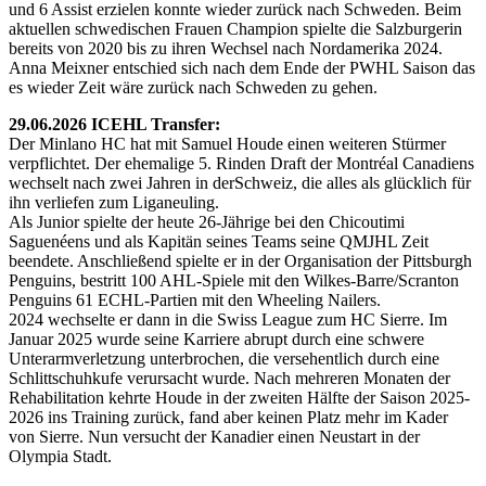
und 6 Assist erzielen konnte wieder zurück nach Schweden. Beim
aktuellen schwedischen Frauen Champion spielte die Salzburgerin
bereits von 2020 bis zu ihren Wechsel nach Nordamerika 2024.
Anna Meixner entschied sich nach dem Ende der PWHL Saison das
es wieder Zeit wäre zurück nach Schweden zu gehen.
29.06.2026 ICEHL Transfer:
Der Minlano HC hat mit Samuel Houde einen weiteren Stürmer
verpflichtet. Der ehemalige 5. Rinden Draft der Montréal Canadiens
wechselt nach zwei Jahren in derSchweiz, die alles als glücklich für
ihn verliefen zum Liganeuling.
Als Junior spielte der heute 26-Jährige bei den Chicoutimi
Saguenéens und als Kapitän seines Teams seine QMJHL Zeit
beendete. Anschließend spielte er in der Organisation der Pittsburgh
Penguins, bestritt 100 AHL-Spiele mit den Wilkes-Barre/Scranton
Penguins 61 ECHL-Partien mit den Wheeling Nailers.
2024 wechselte er dann in die Swiss League zum HC Sierre. Im
Januar 2025 wurde seine Karriere abrupt durch eine schwere
Unterarmverletzung unterbrochen, die versehentlich durch eine
Schlittschuhkufe verursacht wurde. Nach mehreren Monaten der
Rehabilitation kehrte Houde in der zweiten Hälfte der Saison 2025-
2026 ins Training zurück, fand aber keinen Platz mehr im Kader
von Sierre. Nun versucht der Kanadier einen Neustart in der
Olympia Stadt.