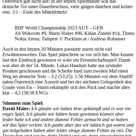
Österreich gab nicht auf! In der letzten Spielminute war das
deutsche Tor unter Dauerbeschuss, viele gingen daneben und keiner
rein. 3:1 – Ende des Mitteldrittels!
IIHF World Championship 2023 AUT – GER
Ali Wukovits #9, Mario Huber #96, Kilian Zündel #14, Thimo
Nokia Arena, Tampere © Puckfans.at / Andreas Robanser
Auch in den letzten 20 Minuten passierte zuerst nicht viel
Erwähnenswertes. Das Spiel plätscherte so vor sich hin. Man konnte
fast den Eindruck gewinnen es wäre ein Freundschaftsspiel! Damit
war aber ab der 54. Minute. Lukas Haudum hatte aus zentraler
Position geschossen und die Scheibe fand zum zweiten Mal einen
Weg ins deutsche Netz – 3:2 (53:25). 1:56 Minuten vor dem Abpfiff
nahm Österreich eine Auszeit und bei der nächsten Gelegenheit den
Goalie vom Eis – Sturm erkämpfte sich den Puck und machte alles
klar – 4:2 (58:58 ENG).
Stimmen zum Spiel:
David Maier:
Ich glaube wir haben brav gekämpft und es war ein
enges Spiel. Ich glaube wir hätten heute gewinnen können aber
leider habe ich und andere dumme Fehler gemacht und so haben
wir das Spiel verlore. Ich gaube aber das wir taktisch gut waren und
gut mitgehalten haben aber leider einige dumme Fehler zu viel. Die
Deutschen sind gut ins dritte Drittel und uns dann eingeschnürt hat.