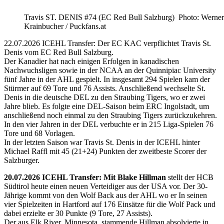
Travis ST. DENIS #74 (EC Red Bull Salzburg) Photo: Werner
Krainbucher / Puckfans.at
22.07.2026 ICEHL Transfer: Der EC KAC verpflichtet Travis St.
Denis vom EC Red Bull Salzburg.
Der Kanadier hat nach einigen Erfolgen in kanadischen
Nachwuchsligen sowie in der NCAA an der Quinnipiac University
fünf Jahre in der AHL gespielt. In insgesamt 294 Spielen kam der
Stürmer auf 69 Tore und 76 Assists. Anschließend wechselte St.
Denis in die deutsche DEL zu den Straubing Tigers, wo er zwei
Jahre blieb. Es folgte eine DEL-Saison beim ERC Ingolstadt, um
anschließend noch einmal zu den Straubing Tigers zurückzukehren.
In den vier Jahren in der DEL verbuchte er in 215 Liga-Spielen 76
Tore und 68 Vorlagen.
In der letzten Saison war Travis St. Denis in der ICEHL hinter
Michael Raffl mit 45 (21+24) Punkten der zweitbeste Scorer der
Salzburger.
20.07.2026 ICEHL Transfer: Mit Blake Hillman
stellt der HCB
Südtirol heute einen neuen Verteidiger aus der USA vor. Der 30-
Jährige kommt von den Wolf Back aus der AHL wo er In seinen
vier Spielzeiten in Hartford auf 176 Einsätze für die Wolf Pack und
dabei erzielte er 30 Punkte (9 Tore, 27 Assists).
Der aus Elk River, Minnesota, stammende Hillman absolvierte in