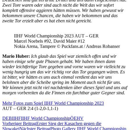
Zwei Tore waren oder sind auch nicht die Welt das wir sofort
komplett offensive aggieren hätten müssen. Wir haben gewusst wir
bekommen unsere Chancen, die haben wir bekommen und das
zweite Tor erzielt aber es hat eben nicht gereicht.
IIHF World Championship 2023 AUT – GER
Marcel Noebels #92, David Maier #12
Nokia Arena, Tampere © Puckfans.at / Andreas Robanser
Mario Huber:
Ich glaub das Spiel war ziemlich offen und wir
haben einige sehr gute Phasen gehabt. Wir haben ihnen dann
wieder leichtfertige Tore gegeben und vorne waren wir vielleicht zu
wenig hungrig um das wir richtig vor das Tor gegangen wären. Es
ist bitter, wir hätten es uns auch einmal verdient das wir uns
belohnen aber die Scheibe spring im Moment auch nicht für uns.
Wir können jetzt nicht viel nachdenken über dieses Spiel und uns auf
morgen vorbereiten da die Finnen ein furchtbar guter Gegner sind.
Mehr Fotos zum Spiel IIHF World Championship 2023
AUT – GER 2:4 (1-2,0-1,1-1)
DEB
IIHF
IIHF World Championship
ÖEHV
Beitragsnavigation
Vorheriger Beitrag
Erster Sieg der Kasachen gegen die
Slowakei
Nächster Beitrag
Photo Gallery IIHF World Championship