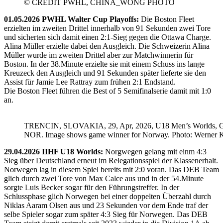
© CREDIT PWHL, CHINA_WONG PHOTO
01.05.2026 PWHL Walter Cup Playoffs:
Die Boston Fleet
erzielten im zweiten Drittel innerhalb von 91 Sekunden zwei Tore
und sicherten sich damit einen 2:1-Sieg gegen die Ottawa Charge.
Alina Müller erzielte dabei den Ausgleich. Die Schweizerin Alina
Müller wurde im zweiten Drittel aber zur Matchwinnerin für
Boston. In der 38.Minute erzielte sie mit einem Schuss ins lange
Kreuzeck den Ausgleich und 91 Sekunden später lieferte sie den
Assist für Jamie Lee Rattray zum frühen 2:1 Endstand.
Die Boston Fleet führen die Best of 5 Semifinalserie damit mit 1:0
an.
TRENCIN, SLOVAKIA, 29, Apr, 2026, U18 Men’s Worlds, 
NOR. Image shows game winner for Norway. Photo: Werner K
29.04.2026 IIHF U18 Worlds:
Norgwegen gelang mit einm 4:3
Sieg über Deutschland erneut im Relegationsspiel der Klassenerhalt.
Norwegen lag in diesem Spiel bereits mit 2:0 voran. Das DEB Team
glich durch zwei Tore von Max Calce aus und in der 54.Minute
sorgte Luis Becker sogar für den Führungstreffer. In der
Schlussphase glich Norwegen bei einer doppelten Überzahl durch
Niklas Aaram Olsen aus und 23 Sekunden vor dem Ende traf der
selbe Spieler sogar zum später 4:3 Sieg für Norwegen. Das DEB