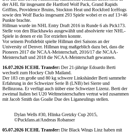
der AHL für insgesamt die Hartford Wolf Pack, Grand Rapids
Griffins, Providence Bruins, Stockton Heat und Rockford IceHogs
sowie den Wolf Backs insgesamt 293 Spiele wobei er es auf 13+46
Punkte brachte.
Hillman wurde im NHL Entry Draft 2016 in Runde 6 als Pick173.
Stelle von den Blackhawks ausgewählt und absolvierte vier NHL-
Spiele in denen er ein Tor erzielten konnte.
Vor seinem Profidebüt spielte Hillman drei Saisons an der
University of Denver. Hillman trug maßgeblich dazu bei, dass die
Pioneers 2017 die NCAA-Meisterschaft, 2016/17 die NCAA-
Meisterschaft und 2018 die NCAA-Meisterschaft gewannen.
16.07.2026 ICEHL Transfer:
Der 21-jährige Edoardo Berti
wechselt zum Hockey Club Mailand.
Der 183 cm große und 80 kg schwere Linkshänder Berti sammelte
Erfahrung in der Schweizer Serie B (LNB) bei Sierre und
Bellinzona. Er verfügt auch üüber eine Schweizer Lizenz. Berti der
zweimal Italien bei U20 Weltmeisterschaften vertrat wird zusammen
mit Jacob Smith das Goalie Due des Liganeulings stellen.
Dylan Wells #30, Hlinka Gretzky Cup 2015,
©Puckfans.at/Andreas Robanser
05.07.2026 ICEHL Transfer:
Die Black Wings Linz haben mit