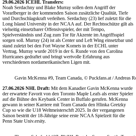
29.06.2026 ICEHL Transfers:
Noah Serdachny und Blake Murray sollen dem Angriff der
Vorarlberger in der kommenden Saison zusätzliche Qualität, Tiefe
und Durchschlagskraft verleihen. Serdachny (23) lief zuletzt für die
Long Island University in der NCAA auf. Der Rechtsschütze gilt als
vielseitig einsetzbarer Offensivspieler, der mit Tempo,
Spielverständnis und Zug zum Tor für Akzente im Angriffsspiel
sorgen soll. Murray (24) ist als Center und Left Wing einsetzbar und
stand zuletzt bei den Fort Wayne Komets in der ECHL unter
Vertrag. Murray wurde 2019 in der 6. Runde von den Carolina
Hurricanes gedraftet und bringt wertvolle Erfahrung aus
verschiedenen nordamerikanischen Ligen mit.
Gavin McKenna #9, Team Canada, © Puckfans.at / Andreas R
27.06.2026 NHL Draft:
Mit dem Kanadier Gavin McKenna wurde
der erwartete Favorit von den Toronto Maple Leafs als erster Spieler
auf die Bühne des Keybank Center in Buffalo gerufen. McKenna
gewann in seiner Karriere mit Team Canada den Hlinka Gretzky
Cup so wie die U18 Weltmeisterschft 2025. In der vergangenen
Saison bestritt der 18-Jährige seine erste NCAA Spielzeit für die
Penn State Univ.ersity.