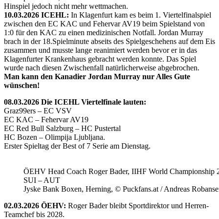
Hinspiel jedoch nicht mehr wettmachen.
10.03.2026 ICEHL:
In Klagenfurt kam es beim 1. Viertelfinalspiel
zwischen den EC KAC und Fehervar AV19 beim Spielstand von
1:0 für den KAC zu einen medizinischen Notfall. Jordan Murray
brach in der 18.Spielminute abseits des Spielgeschehens auf dem Eis
zusammen und musste lange reanimiert werden bevor er in das
Klagenfurter Krankenhaus gebracht werden konnte. Das Spiel
wurde nach diesen Zwischenfall natürlicherweise abgebrochen.
Man kann den Kanadier Jordan Murray nur Alles Gute
wünschen!
08.03.2026 Die ICEHL Viertelfinale lauten:
Graz99ers – EC VSV
EC KAC – Fehervar AV19
EC Red Bull Salzburg – HC Pustertal
HC Bozen – Olimpija Ljubljana.
Erster Spieltag der Best of 7 Serie am Dienstag.
ÖEHV Head Coach Roger Bader, IIHF World Championship 
SUI – AUT
Jyske Bank Boxen, Herning, © Puckfans.at / Andreas Robanse
02.03.2026 ÖEHV:
Roger Bader bleibt Sportdirektor und Herren-
Teamchef bis 2028.