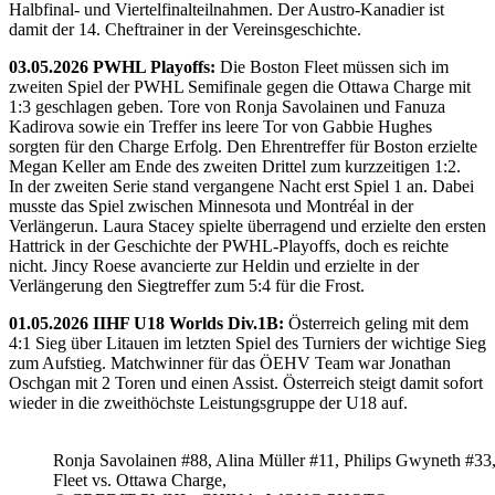
Halbfinal- und Viertelfinalteilnahmen. Der Austro-Kanadier ist
damit der 14. Cheftrainer in der Vereinsgeschichte.
03.05.2026 PWHL Playoffs:
Die Boston Fleet müssen sich im
zweiten Spiel der PWHL Semifinale gegen die Ottawa Charge mit
1:3 geschlagen geben. Tore von Ronja Savolainen und Fanuza
Kadirova sowie ein Treffer ins leere Tor von Gabbie Hughes
sorgten für den Charge Erfolg. Den Ehrentreffer für Boston erzielte
Megan Keller am Ende des zweiten Drittel zum kurzzeitigen 1:2.
In der zweiten Serie stand vergangene Nacht erst Spiel 1 an. Dabei
musste das Spiel zwischen Minnesota und Montréal in der
Verlängerun. Laura Stacey spielte überragend und erzielte den ersten
Hattrick in der Geschichte der PWHL-Playoffs, doch es reichte
nicht. Jincy Roese avancierte zur Heldin und erzielte in der
Verlängerung den Siegtreffer zum 5:4 für die Frost.
01.05.2026 IIHF U18 Worlds Div.1B:
Österreich geling mit dem
4:1 Sieg über Litauen im letzten Spiel des Turniers der wichtige Sieg
zum Aufstieg. Matchwinner für das ÖEHV Team war Jonathan
Oschgan mit 2 Toren und einen Assist. Österreich steigt damit sofort
wieder in die zweithöchste Leistungsgruppe der U18 auf.
Ronja Savolainen #88, Alina Müller #11, Philips Gwyneth #33
Fleet vs. Ottawa Charge,