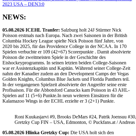
2023 USA – DEN3:0
NEWS:
05.08.2026 ICEHL Tranfer:
Salzburg holt 24J Stürmer Nick
Poisson erstmals nach Europa. Nach zwei Saisonen in der British
Columbia Hockey League spielte Nick Poisson fünf Jahre, von
2020 bis 2025, für das Providence College in der NCAA. In 170
Spielen verbuchte er 109 (42+67) Scorerpunkte . Damit absolvierte
Poisson die zweitmeisten Spiele in der Geschichte des
Eishockeyprogramms. In seinen letzten beiden College-Saisonen
war er Assistenzkapitän und Kapitän. Während seiner College-Zeit
nahm der Kanadier zudem an den Development Camps der Vegas
Golden Knights, Columbus Blue Jackets und Florida Panthers teil.
In der vergangenen Spielzeit absolvierte der Angreifer seine erste
Profisaison. Für die Abbotsford Canucks kam Poisson in 43 AHL-
Spielen auf 11 (5+6) Punkte.In neun weiteren Einsätzen für die
Kalamazoo Wings in der ECHL erzielte er 3 (2+1) Punkte.
Roni Kuukasjarvi #9, Brooks DeMars #24, Patrik Joensuu #30
Gretzky Cup FIN – USA, Edmonton, © Puckfans.at / Andreas
05.08.2026 Hlinka Gretzky Cup:
Die USA holt sich den