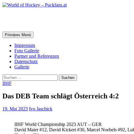
Zum
Inhalt
springen
World of Hockey – Puckfans.at
Suchen
Primäres Menü
Impressum
Foto Gallerie
Partner und Referenzen
Datenschutz
Gallerie
Suchen
nach:
IIHF
Das DEB Team schlägt Österreich 4:2
19. Mai 2023
Ivo Jaschick
IIHF World Championship 2023 AUT – GER
David Maier #12, David Kickert #30, Marcel Noebels #92, Lu