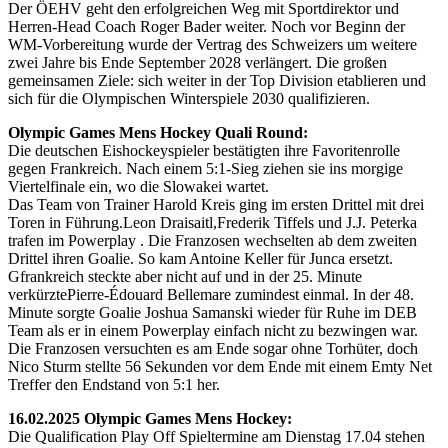
Der ÖEHV geht den erfolgreichen Weg mit Sportdirektor und
Herren-Head Coach Roger Bader weiter. Noch vor Beginn der
WM-Vorbereitung wurde der Vertrag des Schweizers um weitere
zwei Jahre bis Ende September 2028 verlängert. Die großen
gemeinsamen Ziele: sich weiter in der Top Division etablieren und
sich für die Olympischen Winterspiele 2030 qualifizieren.
Olympic Games Mens Hockey Quali Round:
Die deutschen Eishockeyspieler bestätigten ihre Favoritenrolle
gegen Frankreich. Nach einem 5:1-Sieg ziehen sie ins morgige
Viertelfinale ein, wo die Slowakei wartet.
Das Team von Trainer Harold Kreis ging im ersten Drittel mit drei
Toren in Führung.Leon Draisaitl,Frederik Tiffels und J.J. Peterka
trafen im Powerplay . Die Franzosen wechselten ab dem zweiten
Drittel ihren Goalie. So kam Antoine Keller für Junca ersetzt.
Gfrankreich steckte aber nicht auf und in der 25. Minute
verkürztePierre-Édouard Bellemare zumindest einmal. In der 48.
Minute sorgte Goalie Joshua Samanski wieder für Ruhe im DEB
Team als er in einem Powerplay einfach nicht zu bezwingen war.
Die Franzosen versuchten es am Ende sogar ohne Torhüter, doch
Nico Sturm stellte 56 Sekunden vor dem Ende mit einem Emty Net
Treffer den Endstand von 5:1 her.
16.02.2025 Olympic Games Mens Hockey:
Die Qualification Play Off Spieltermine am Dienstag 17.04 stehen