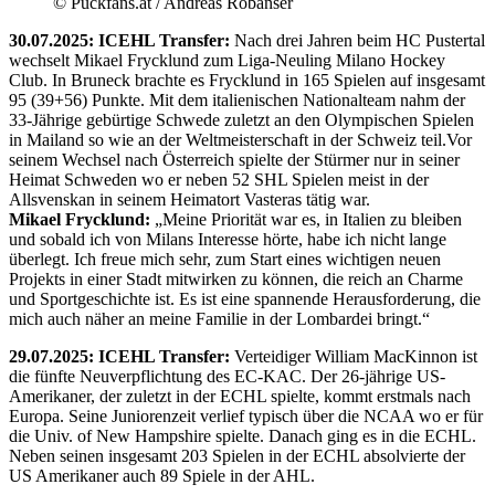
© Puckfans.at / Andreas Robanser
30.07.2025: ICEHL Transfer:
Nach drei Jahren beim HC Pustertal
wechselt Mikael Frycklund zum Liga-Neuling Milano Hockey
Club. In Bruneck brachte es Frycklund in 165 Spielen auf insgesamt
95 (39+56) Punkte. Mit dem italienischen Nationalteam nahm der
33-Jährige gebürtige Schwede zuletzt an den Olympischen Spielen
in Mailand so wie an der Weltmeisterschaft in der Schweiz teil.Vor
seinem Wechsel nach Österreich spielte der Stürmer nur in seiner
Heimat Schweden wo er neben 52 SHL Spielen meist in der
Allsvenskan in seinem Heimatort Vasteras tätig war.
Mikael Frycklund:
„Meine Priorität war es, in Italien zu bleiben
und sobald ich von Milans Interesse hörte, habe ich nicht lange
überlegt. Ich freue mich sehr, zum Start eines wichtigen neuen
Projekts in einer Stadt mitwirken zu können, die reich an Charme
und Sportgeschichte ist. Es ist eine spannende Herausforderung, die
mich auch näher an meine Familie in der Lombardei bringt.“
29.07.2025: ICEHL Transfer:
Verteidiger William MacKinnon ist
die fünfte Neuverpflichtung des EC-KAC. Der 26-jährige US-
Amerikaner, der zuletzt in der ECHL spielte, kommt erstmals nach
Europa. Seine Juniorenzeit verlief typisch über die NCAA wo er für
die Univ. of New Hampshire spielte. Danach ging es in die ECHL.
Neben seinen insgesamt 203 Spielen in der ECHL absolvierte der
US Amerikaner auch 89 Spiele in der AHL.