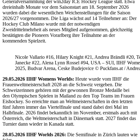
Generalversammlung der win2day ICE Hockey League statt. Etwa
dreieinhalb Monate vor dem Saisonstart am 18. September 2026
wurden dabei die wesentlichen Weichenstellungen für die Saison
2026/27 vorgenommen. Die Liga wächst auf 14 Teilnehmer an: Der
Hockey Club Milano wurde mit der notwendigen
Zweidrittelmehrheit als neues Mitglied aufgenommen, gleichzeitig
bestätigten die Pioneers Vorarlberg ihre Teilnahme an der
kommenden Spielzeit.
Nicole Vallario #16, Hilary Knight #21, Andrea Brändli #20, T
Janecke #22, Alena Lynn Rossel #94, USA – SUI, IIHF Wome
2025, Budvar Arena, Ceske Budejovice © Puckfans.at / Andre
29.05.2026 IIHF Womens Worlds:
Heute wurde vom IIHF die
Frauenweltmeisterschaft 2028 an die Schweiz vergeben. Die
Schweizerinnen gehören mit der gewonnen Bronze Medaille bei
den Olympischen Spielen in Mailand zu den Top Teams im Frauen
Eishockey. So erreichte man an Weltmeisterschaften in den letzten
fünf Jahren immer das Viertelfinale und stand dabei drei Mal im
Halbfinale. 2026 findet bekanntlich im November, erstmals auch mit
Österreich, die Weltmeisterschaft in Dänemark statt. 2027 findet das
Turnier dann wieder in Kanada statt.
28.05.2026 IIHF Worlds 2026:
Die Semifinale in Zürich lauten wie