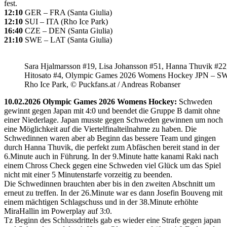
fest.
12:10
GER – FRA (Santa Giulia)
12:10
SUI – ITA (Rho Ice Park)
16:40
CZE – DEN (Santa Giulia)
21:10
SWE – LAT (Santa Giulia)
Sara Hjalmarsson #19, Lisa Johansson #51, Hanna Thuvik #22
Hitosato #4, Olympic Games 2026 Womens Hockey JPN – S
Rho Ice Park, © Puckfans.at / Andreas Robanser
10.02.2026 Olympic Games 2026 Womens Hockey:
Schweden
gewinnt gegen Japan mit 4:0 und beendet die Gruppe B damit ohne
einer Niederlage. Japan musste gegen Schweden gewinnen um noch
eine Möglichkeit auf die Viertelfinalteilnahme zu haben. Die
Schwedinnen waren aber ab Beginn das bessere Team und gingen
durch Hanna Thuvik, die perfekt zum Abfäschen bereit stand in der
6.Minute auch in Führung. In der 9.Minute hatte kanami Raki nach
einem Chross Check gegen eine Schweden viel Glück um das Spiel
nicht mit einer 5 Minutenstarfe vorzeitig zu beenden.
Die Schwedinnen brauchten aber bis in den zweiten Abschnitt um
erneut zu treffen. In der 26.Minute war es dann Josefin Bouveng mit
einem mächtigen Schlagschuss und in der 38.Minute erhöhte
MiraHallin im Powerplay auf 3:0.
Tz Beginn des Schlussdrittels gab es wieder eine Strafe gegen japan