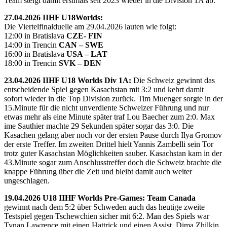
Team steigt damit erstmals seit 2023 wieder in die Division 1A ab.
27.04.2026 IIHF U18Worlds:
Die Viertelfinalduelle am 29.04.2026 lauten wie folgt:
12:00 in Bratislava
CZE- FIN
14:00 in Trencin
CAN – SWE
16:00 in Bratislava
USA – LAT
18:00 in Trencin
SVK – DEN
23.04.2026 IIHF U18 Worlds Div 1A:
Die Schweiz gewinnt das
entscheidende Spiel gegen Kasachstan mit 3:2 und kehrt damit
sofort wieder in die Top Division zurück. Tim Muenger sorgte in der
15.Minute für die nicht unverdiente Schweizer Führung und nur
etwas mehr als eine Minute später traf Lou Baecher zum 2:0. Max
ime Sauthier machte 29 Sekunden später sogar das 3:0. Die
Kasachen gelang aber noch vor der ersten Pause durch Ilya Gromov
der erste Treffer. Im zweiten Drittel hielt Yannis Zambelli sein Tor
trotz guter Kasachstan Möglichkeiten sauber. Kasachstan kam in der
43.Minute sogar zum Anschlusstreffer doch die Schweiz brachte die
knappe Führung über die Zeit und bleibt damit auch weiter
ungeschlagen.
19.04.2026 U18 IIHF Worlds Pre-Games: Team Canada
gewinnt nach dem 5:2 über Schweden auch das heutige zweite
Testspiel gegen Tschewchien sicher mit 6:2. Man des Spiels war
Tynan Lawrence mit einen Hattrick und einen Assist. Dima Zhilkin