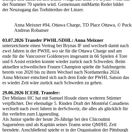
der Nummer 70 spielen wird. Gemeinsam mitMartin Reder bildet
der Neuzugang das Torhüterduo der Linzer.
Anna Meixner #94, Ottawa Charge, TD Place Ottawa, © Puckfa
Andreas Robanser
03.07.2026 Transfer PWHL/SDHL: Anna Meixner
unterzeichnete einen Vertrag bei Brynas IF und wechselt damit nach
zwei Jahren in der PWHL wo sie für die Ottawa Charge und am
ende für die Vancouver Goldeneyes insgesamt in 66 Spielen 4 Tore
und 6 Assist erzielen konnte wieder zurück nach Schweden. Beim
aktuellen schwedischen Frauen Champion spielte die Salzburgerin
bereits von 2020 bis zu ihren Wechsel nach Nordamerika 2024.
Anna Meixner entschied sich nach dem Ende der PWHL Saison das
es wieder Zeit wäre zurück nach Schweden zu gehen.
29.06.2026 ICEHL Transfer:
Der Minlano HC hat mit Samuel Houde einen weiteren Stürmer
verpflichtet. Der ehemalige 5. Rinden Draft der Montréal Canadiens
wechselt nach zwei Jahren in derSchweiz, die alles als glücklich für
ihn verliefen zum Liganeuling.
Als Junior spielte der heute 26-Jährige bei den Chicoutimi
Saguenéens und als Kapitän seines Teams seine QMJHL Zeit
beendete. Anschließend spielte er in der Organisation der Pittsburgh