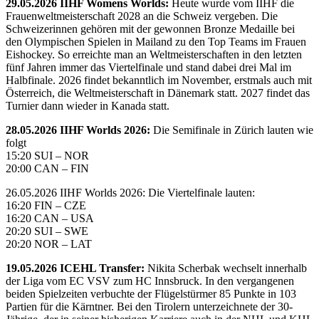
29.05.2026 IIHF Womens Worlds:
Heute wurde vom IIHF die
Frauenweltmeisterschaft 2028 an die Schweiz vergeben. Die
Schweizerinnen gehören mit der gewonnen Bronze Medaille bei
den Olympischen Spielen in Mailand zu den Top Teams im Frauen
Eishockey. So erreichte man an Weltmeisterschaften in den letzten
fünf Jahren immer das Viertelfinale und stand dabei drei Mal im
Halbfinale. 2026 findet bekanntlich im November, erstmals auch mit
Österreich, die Weltmeisterschaft in Dänemark statt. 2027 findet das
Turnier dann wieder in Kanada statt.
28.05.2026 IIHF Worlds 2026:
Die Semifinale in Zürich lauten wie
folgt
15:20 SUI – NOR
20:00 CAN – FIN
26.05.2026 IIHF Worlds 2026: Die Viertelfinale lauten:
16:20 FIN – CZE
16:20 CAN – USA
20:20 SUI – SWE
20:20 NOR – LAT
19.05.2026 ICEHL Transfer:
Nikita Scherbak wechselt innerhalb
der Liga vom EC VSV zum HC Innsbruck. In den vergangenen
beiden Spielzeiten verbuchte der Flügelstürmer 85 Punkte in 103
Partien für die Kärntner. Bei den Tirolern unterzeichnete der 30-