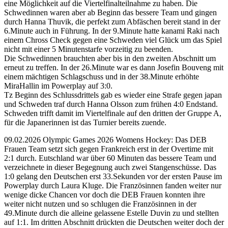
eine Möglichkeit auf die Viertelfinalteilnahme zu haben. Die
Schwedinnen waren aber ab Beginn das bessere Team und gingen
durch Hanna Thuvik, die perfekt zum Abfäschen bereit stand in der
6.Minute auch in Führung. In der 9.Minute hatte kanami Raki nach
einem Chross Check gegen eine Schweden viel Glück um das Spiel
nicht mit einer 5 Minutenstarfe vorzeitig zu beenden.
Die Schwedinnen brauchten aber bis in den zweiten Abschnitt um
erneut zu treffen. In der 26.Minute war es dann Josefin Bouveng mit
einem mächtigen Schlagschuss und in der 38.Minute erhöhte
MiraHallin im Powerplay auf 3:0.
Tz Beginn des Schlussdrittels gab es wieder eine Strafe gegen japan
und Schweden traf durch Hanna Olsson zum frühen 4:0 Endstand.
Schweden trifft damit im Viertelfinale auf den dritten der Gruppe A,
für die Japanerinnen ist das Turnier bereits zuende.
09.02.2026 Olympic Games 2026 Womens Hockey: Das DEB
Frauen Team setzt sich gegen Frankreich erst in der Overtime mit
2:1 durch. Eutschland war über 60 Minuten das bessere Team und
verzeichnete in dieser Begegnung auch zwei Stangenschüsse. Das
1:0 gelang den Deutschen erst 33.Sekunden vor der ersten Pause im
Powerplay durch Laura Kluge. Die Französinnen fanden weiter nur
wenige dicke Chancen vor doch die DEB Frauen konnten ihre
weiter nicht nutzen und so schlugen die Französinnen in der
49.Minute durch die alleine gelassene Estelle Duvin zu und stellten
auf 1:1. Im dritten Abschnitt drückten die Deutschen weiter doch der