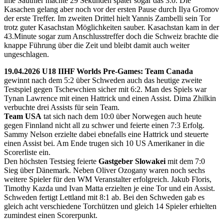
ime Sauthier machte 29 Sekunden später sogar das 3:0. Die
Kasachen gelang aber noch vor der ersten Pause durch Ilya Gromov
der erste Treffer. Im zweiten Drittel hielt Yannis Zambelli sein Tor
trotz guter Kasachstan Möglichkeiten sauber. Kasachstan kam in der
43.Minute sogar zum Anschlusstreffer doch die Schweiz brachte die
knappe Führung über die Zeit und bleibt damit auch weiter
ungeschlagen.
19.04.2026 U18 IIHF Worlds Pre-Games: Team Canada
gewinnt nach dem 5:2 über Schweden auch das heutige zweite
Testspiel gegen Tschewchien sicher mit 6:2. Man des Spiels war
Tynan Lawrence mit einen Hattrick und einen Assist. Dima Zhilkin
verbuchte drei Assists für sein Team.
Team USA
tat sich nach dem 10:0 über Norwegen auch heute
gegen Finnland nicht all zu schwer und feierte einen 7:3 Erfolg.
Sammy Nelson erzielte dabei ebnefalls eine Hattrick und steuerte
einen Assist bei. Am Ende trugen sich 10 US Amerikaner in die
Scorerliste ein.
Den höchsten Testsieg feierte
Gastgeber Slowakei
mit dem 7:0
Sieg über Dänemark. Neben Oliver Ozogany waren noch sechs
weitere Spieler für den WM Veranstalter erfolgreich. Jakub Floris,
Timothy Kazda und Ivan Matta erzielten je eine Tor und ein Assist.
Schweden fertigt Lettland mit 8:1 ab. Bei den Schweden gab es
gleich acht verschiedene Torchützen und gleich 14 Spieler erhielten
zumindest einen Scorerpunkt.