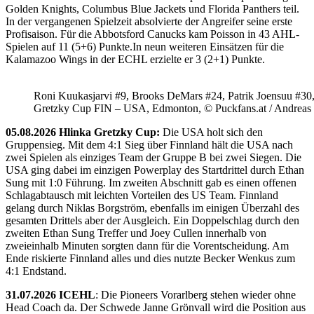
Golden Knights, Columbus Blue Jackets und Florida Panthers teil.
In der vergangenen Spielzeit absolvierte der Angreifer seine erste
Profisaison. Für die Abbotsford Canucks kam Poisson in 43 AHL-
Spielen auf 11 (5+6) Punkte.In neun weiteren Einsätzen für die
Kalamazoo Wings in der ECHL erzielte er 3 (2+1) Punkte.
Roni Kuukasjarvi #9, Brooks DeMars #24, Patrik Joensuu #30
Gretzky Cup FIN – USA, Edmonton, © Puckfans.at / Andreas
05.08.2026 Hlinka Gretzky Cup:
Die USA holt sich den
Gruppensieg. Mit dem 4:1 Sieg über Finnland hält die USA nach
zwei Spielen als einziges Team der Gruppe B bei zwei Siegen. Die
USA ging dabei im einzigen Powerplay des Startdrittel durch Ethan
Sung mit 1:0 Führung. Im zweiten Abschnitt gab es einen offenen
Schlagabtausch mit leichten Vorteilen des US Team. Finnland
gelang durch Niklas Borgström, ebenfalls im einigen Überzahl des
gesamten Drittels aber der Ausgleich. Ein Doppelschlag durch den
zweiten Ethan Sung Treffer und Joey Cullen innerhalb von
zweieinhalb Minuten sorgten dann für die Vorentscheidung. Am
Ende riskierte Finnland alles und dies nutzte Becker Wenkus zum
4:1 Endstand.
31.07.2026 ICEHL
: Die Pioneers Vorarlberg stehen wieder ohne
Head Coach da. Der Schwede Janne Grönvall wird die Position aus