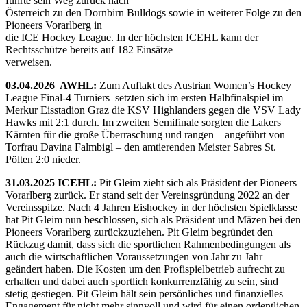
führte sein Weg zurück nach
Österreich zu den Dornbirn Bulldogs sowie in weiterer Folge zu den
Pioneers Vorarlberg in
die ICE Hockey League. In der höchsten ICEHL kann der
Rechtsschütze bereits auf 182 Einsätze
verweisen.
03.04.2026 AWHL:
Zum Auftakt des Austrian Women’s Hockey
League Final-4 Turniers setzten sich im ersten Halbfinalspiel im
Merkur Eisstadion Graz die KSV Highlanders gegen die VSV Lady
Hawks mit 2:1 durch. Im zweiten Semifinale sorgten die Lakers
Kärnten für die große Überraschung und rangen – angeführt von
Torfrau Davina Falmbigl – den amtierenden Meister Sabres St.
Pölten 2:0 nieder.
31.03.2025 ICEHL:
Pit Gleim zieht sich als Präsident der Pioneers
Vorarlberg zurück. Er stand seit der Vereinsgründung 2022 an der
Vereinsspitze. Nach 4 Jahren Eishockey in der höchsten Spielklasse
hat Pit Gleim nun beschlossen, sich als Präsident und Mäzen bei den
Pioneers Vorarlberg zurückzuziehen. Pit Gleim begründet den
Rückzug damit, dass sich die sportlichen Rahmenbedingungen als
auch die wirtschaftlichen Voraussetzungen von Jahr zu Jahr
geändert haben. Die Kosten um den Profispielbetrieb aufrecht zu
erhalten und dabei auch sportlich konkurrenzfähig zu sein, sind
stetig gestiegen. Pit Gleim hält sein persönliches und finanzielles
Engagement für nicht mehr sinnvoll und wird für einen ordentlichen