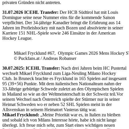
privaten Gründen nicht antreten.
31.07.2026 ICEHL Transfer:
Der HCB Südtirol hat mit Louis
Domingue seine neue Nummer eins für die kommende Saison
verpflichtet. Der 34-jährige Kanadier bringt die Erfahrung aus 14
Jahren im Profieishockey mit nach Bozen und absolvierte in seiner
Karriere 151 NHL-Spiele sowie 246 Einsätze in der American
Hockey League.
Mikael Frycklund #67, Olympic Games 2026 Mens Hockey 
© Puckfans.at / Andreas Robanser
30.07.2025: ICEHL Transfer:
Nach drei Jahren beim HC Pustertal
wechselt Mikael Frycklund zum Liga-Neuling Milano Hockey
Club. In Bruneck brachte es Frycklund in 165 Spielen auf insgesamt
95 (39+56) Punkte. Mit dem italienischen Nationalteam nahm der
33-Jährige gebürtige Schwede zuletzt an den Olympischen Spielen
in Mailand so wie an der Weltmeisterschaft in der Schweiz teil.Vor
seinem Wechsel nach Österreich spielte der Stürmer nur in seiner
Heimat Schweden wo er neben 52 SHL Spielen meist in der
Allsvenskan in seinem Heimatort Vasteras tätig war.
Mikael Frycklund:
„Meine Priorität war es, in Italien zu bleiben
und sobald ich von Milans Interesse hörte, habe ich nicht lange
überlegt. Ich freue mich sehr, zum Start eines wichtigen neuen