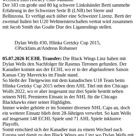
Der 183 cm große und 80 kg schwere Linkshänder Berti sammelte
Erfahrung in der Schweizer Serie B (LNB) bei Sierre und
Bellinzona. Er verfügt auch üüber eine Schweizer Lizenz. Berti der
zweimal Italien bei U20 Weltmeisterschaften vertrat wird zusammen
mit Jacob Smith das Goalie Due des Liganeulings stellen.
Dylan Wells #30, Hlinka Gretzky Cup 2015,
©Puckfans.at/Andreas Robanser
05.07.2026 ICEHL Transfer:
Die Black Wings Linz haben mit
Dylan Wells den Nachfolger für Rasmus Tirronen gefunden. Der
Kanadier kommt aus der ECHL wo er in der abgelaufenen Saison
Kansas City Mavericks im Finale stand.
So bleibt der Titelgewinn mit dem kanadischen U18 Team beim
Hlinka Gretzky Cup 2015 neben dem AHL Titel mit den Chicago
Wolfs 2022, wo er aber insgesamt nur drei Spiele bestritt neben
seinem NHL Premieren Einsatz in der NHL für die Chicago
Blackhawks einer seiner Highlights.
Immer wieder gehörte er im Sommer diversen NHL Caps an, doch
ein weiterer Einsatz blieb dem 28-Jährigen verwehrt. So kam Wells
auf insgesamt 148 ECHL Spiele und 71 AHL Spiele inklusive
Playoffs.
Somit entschied sich der Kanadier nun zu einem Wechsel nach
Europa und damit zu den Black Wings aus Linz wo Dylan Wells mit