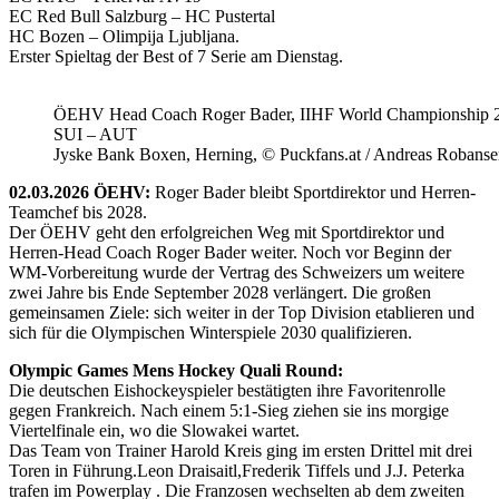
EC Red Bull Salzburg – HC Pustertal
HC Bozen – Olimpija Ljubljana.
Erster Spieltag der Best of 7 Serie am Dienstag.
ÖEHV Head Coach Roger Bader, IIHF World Championship 
SUI – AUT
Jyske Bank Boxen, Herning, © Puckfans.at / Andreas Robanse
02.03.2026 ÖEHV:
Roger Bader bleibt Sportdirektor und Herren-
Teamchef bis 2028.
Der ÖEHV geht den erfolgreichen Weg mit Sportdirektor und
Herren-Head Coach Roger Bader weiter. Noch vor Beginn der
WM-Vorbereitung wurde der Vertrag des Schweizers um weitere
zwei Jahre bis Ende September 2028 verlängert. Die großen
gemeinsamen Ziele: sich weiter in der Top Division etablieren und
sich für die Olympischen Winterspiele 2030 qualifizieren.
Olympic Games Mens Hockey Quali Round:
Die deutschen Eishockeyspieler bestätigten ihre Favoritenrolle
gegen Frankreich. Nach einem 5:1-Sieg ziehen sie ins morgige
Viertelfinale ein, wo die Slowakei wartet.
Das Team von Trainer Harold Kreis ging im ersten Drittel mit drei
Toren in Führung.Leon Draisaitl,Frederik Tiffels und J.J. Peterka
trafen im Powerplay . Die Franzosen wechselten ab dem zweiten