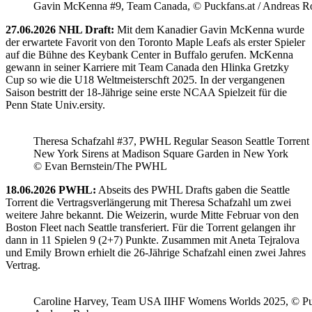
Gavin McKenna #9, Team Canada, © Puckfans.at / Andreas R
27.06.2026 NHL Draft:
Mit dem Kanadier Gavin McKenna wurde
der erwartete Favorit von den Toronto Maple Leafs als erster Spieler
auf die Bühne des Keybank Center in Buffalo gerufen. McKenna
gewann in seiner Karriere mit Team Canada den Hlinka Gretzky
Cup so wie die U18 Weltmeisterschft 2025. In der vergangenen
Saison bestritt der 18-Jährige seine erste NCAA Spielzeit für die
Penn State Univ.ersity.
Theresa Schafzahl #37, PWHL Regular Season Seattle Torrent 
New York Sirens at Madison Square Garden in New York
© Evan Bernstein/The PWHL
18.06.2026 PWHL:
Abseits des PWHL Drafts gaben die Seattle
Torrent die Vertragsverlängerung mit Theresa Schafzahl um zwei
weitere Jahre bekannt. Die Weizerin, wurde Mitte Februar von den
Boston Fleet nach Seattle transferiert. Für die Torrent gelangen ihr
dann in 11 Spielen 9 (2+7) Punkte. Zusammen mit Aneta Tejralova
und Emily Brown erhielt die 26-Jährige Schafzahl einen zwei Jahres
Vertrag.
Caroline Harvey, Team USA IIHF Womens Worlds 2025, © Puc