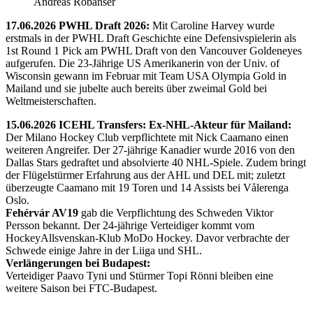
Andreas Robanser
17.06.2026 PWHL Draft 2026:
Mit Caroline Harvey wurde
erstmals in der PWHL Draft Geschichte eine Defensivspielerin als
1st Round 1 Pick am PWHL Draft von den Vancouver Goldeneyes
aufgerufen. Die 23-Jährige US Amerikanerin von der Univ. of
Wisconsin gewann im Februar mit Team USA Olympia Gold in
Mailand und sie jubelte auch bereits über zweimal Gold bei
Weltmeisterschaften.
15.06.2026 ICEHL Transfers: Ex-NHL-Akteur für Mailand:
Der Milano Hockey Club verpflichtete mit Nick Caamano einen
weiteren Angreifer. Der 27-jährige Kanadier wurde 2016 von den
Dallas Stars gedraftet und absolvierte 40 NHL-Spiele. Zudem bringt
der Flügelstürmer Erfahrung aus der AHL und DEL mit; zuletzt
überzeugte Caamano mit 19 Toren und 14 Assists bei Vålerenga
Oslo.
Fehérvár AV19
gab die Verpflichtung des Schweden Viktor
Persson bekannt. Der 24-jährige Verteidiger kommt vom
HockeyAllsvenskan-Klub MoDo Hockey. Davor verbrachte der
Schwede einige Jahre in der Liiga und SHL.
Verlängerungen bei Budapest:
Verteidiger Paavo Tyni und Stürmer Topi Rönni bleiben eine
weitere Saison bei FTC-Budapest.