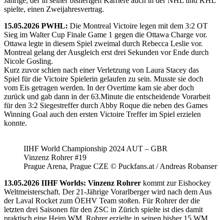
Jährige, der in seiner bisherigen Karriere auch in der NHL und KHL
spielte, einen Zweijahresvertrag.
15.05.2026 PWHL:
Die Montreal Victoire legen mit dem 3:2 OT
Sieg im Walter Cup Finale Game 1 gegen die Ottawa Charge vor.
Ottawa legte in diesem Spiel zweimal durch Rebecca Leslie vor.
Montreal gelang der Ausgleich erst drei Sekunden vor Ende durch
Nicole Gosling.
Kurz zuvor schien nach einer Verletzung von Laura Stacey das
Spiel für die Victoire Spielerin gelaufen zu sein. Musste sie doch
vom Eis getragen werden. In der Overtime kam sie aber doch
zurück und gab dann in der 63.Minute die entscheidende Vorarbeit
für den 3:2 Siegestreffer durch Abby Roque die neben des Games
Winning Goal auch den ersten Victoire Treffer im Spiel erzielen
konnte.
IIHF World Championship 2024 AUT – GBR
Vinzenz Rohrer #19
Prague Arena, Prague CZE © Puckfans.at / Andreas Robanser
13.05.2026 IIHF Worlds: Vinzenz Rohrer
kommt zur Eishockey
Weltmeisterschaft. Der 21-Jährige Vorarlberger wird nach dem Aus
der Laval Rocket zum ÖEHV Team stoßen. Für Rohrer der die
letzten drei Saisonen für den ZSC in Zürich spielte ist dies damit
praktisch eine Heim WM. Rohrer erzielte in seinen bisher 15 WM