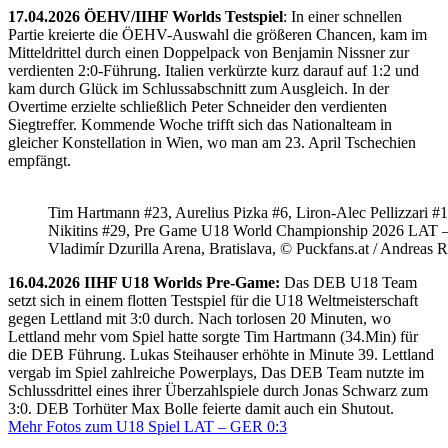
17.04.2026 ÖEHV/IIHF Worlds Testspiel
: In einer schnellen
Partie kreierte die ÖEHV-Auswahl die größeren Chancen, kam im
Mitteldrittel durch einen Doppelpack von Benjamin Nissner zur
verdienten 2:0-Führung. Italien verkürzte kurz darauf auf 1:2 und
kam durch Glück im Schlussabschnitt zum Ausgleich. In der
Overtime erzielte schließlich Peter Schneider den verdienten
Siegtreffer. Kommende Woche trifft sich das Nationalteam in
gleicher Konstellation in Wien, wo man am 23. April Tschechien
empfängt.
Tim Hartmann #23, Aurelius Pizka #6, Liron-Alec Pellizzari #16
Nikitins #29, Pre Game U18 World Championship 2026 LAT 
Vladimír Dzurilla Arena, Bratislava, © Puckfans.at / Andreas 
16.04.2026 IIHF U18 Worlds Pre-Game:
Das DEB U18 Team
setzt sich in einem flotten Testspiel für die U18 Weltmeisterschaft
gegen Lettland mit 3:0 durch. Nach torlosen 20 Minuten, wo
Lettland mehr vom Spiel hatte sorgte Tim Hartmann (34.Min) für
die DEB Führung. Lukas Steihauser erhöhte in Minute 39. Lettland
vergab im Spiel zahlreiche Powerplays, Das DEB Team nutzte im
Schlussdrittel eines ihrer Überzahlspiele durch Jonas Schwarz zum
3:0. DEB Torhüter Max Bolle feierte damit auch ein Shutout.
Mehr Fotos zum U18 Spiel LAT – GER 0:3