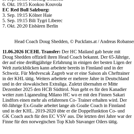
6. Okt. 19:15 Kookoo Kouvola
EC Red Bull Salzburg:
3. Sep. 19:15 Kölner Haie
5. Sep. 19:15 Bili Tygri Liberec
7. Okt. 20:20 Eisbären Berlin
Head Coach Doug Shedden, © Puckfans.at / Andreas Robanse
11.06.2026 ICEHL Transfer:
Der HC Mailand gab heute mit
Doug Shedden offiziell ihren Head Coach bekannt. Der 65-Jährige,
der auf eine dreißigjährige Erfahrung in einigen der besten Ligen der
Welt zurückblicken kann arbeitete bereits in Finnland und in der
Schweiz. Für Medvescak Zagreb war er eine Saison als Cheftrainer
in der KHL tätig. Weiters arbeitete er mehrere Jahre in Deutschland
und in der slowakischen Extraliga. Zuletzt übernahm er Mitte
Dezember 2025 den HCB Südtirol. Nun geht es für den Kanadier
weiter zum Liganeuling Milano HC wo er mit den Finnen Sakari
Lindfors einen mehr als erfahrenen Co- Trainer erhalten wird. Der
60-Jährige Ex-Goalie arbeitet lange als Goalie Coach in Finnland
und in der KHL. 2019-2020 übte er die Doppelfunktion Co- und
GK Coach auch für den EC VSV aus. Die letzten drei Jahre war der
Finne für den norwegischen Top Klub Stavanger Oilers tätig.