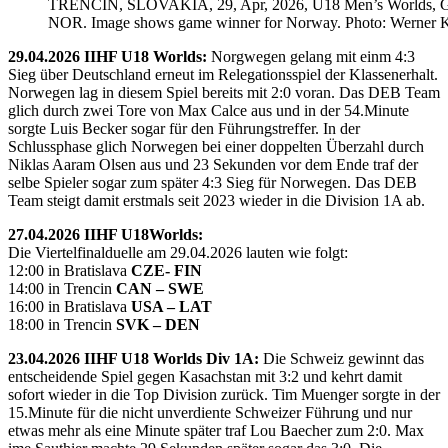
TRENCIN, SLOVAKIA, 29, Apr, 2026, U18 Men’s Worlds, 
NOR. Image shows game winner for Norway. Photo: Werner K
29.04.2026 IIHF U18 Worlds:
Norgwegen gelang mit einm 4:3
Sieg über Deutschland erneut im Relegationsspiel der Klassenerhalt.
Norwegen lag in diesem Spiel bereits mit 2:0 voran. Das DEB Team
glich durch zwei Tore von Max Calce aus und in der 54.Minute
sorgte Luis Becker sogar für den Führungstreffer. In der
Schlussphase glich Norwegen bei einer doppelten Überzahl durch
Niklas Aaram Olsen aus und 23 Sekunden vor dem Ende traf der
selbe Spieler sogar zum später 4:3 Sieg für Norwegen. Das DEB
Team steigt damit erstmals seit 2023 wieder in die Division 1A ab.
27.04.2026 IIHF U18Worlds:
Die Viertelfinalduelle am 29.04.2026 lauten wie folgt:
12:00 in Bratislava
CZE- FIN
14:00 in Trencin
CAN – SWE
16:00 in Bratislava
USA – LAT
18:00 in Trencin
SVK – DEN
23.04.2026 IIHF U18 Worlds Div 1A:
Die Schweiz gewinnt das
entscheidende Spiel gegen Kasachstan mit 3:2 und kehrt damit
sofort wieder in die Top Division zurück. Tim Muenger sorgte in der
15.Minute für die nicht unverdiente Schweizer Führung und nur
etwas mehr als eine Minute später traf Lou Baecher zum 2:0. Max