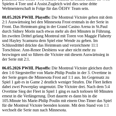
Spielen 4 Tore und 4 Assist.Zugleich wird dies seine dritte
Weltmeisterschaft in Folge für das ÖEHV Team sein.
08.05.2026 PWHL Playoffs:
Die Montreal Victoire gehen mit dem
2:1 Auswärtssieg bei den Minnesota Frost erstmals in der Serie in
Front. Das Heimteam ging in der Grand Casino Arena in St.Paul
durch Sidney Morin nach etwas mehr als drei Minuten in Führung.
Im zweiten Drittel gelang Montreal mit Toren von Maggie Flaherty
und Hayley Scamurra dem Spiel eine Wende zu geben. Im
Schlussdrittel drückte das Heimteam und verzeichnete 11:1
Torschüsse. Ann-Renee Desbiens war aber nicht mehr zu
bezwingen und so führen die Victoire mit diesem Auswärtssieg in
der Serie mit 2:1.
06.05.2026 PWHL Playoffs:
Die Montreal Victoire gleichen durch
den 1:0 Siegestreffer von Marie-Philip Poulin in der 3. Overtime in
der Serie gegen die Minnesota Frost auf 1:1 aus. Im Gegensatz zu
Spiel 1 gab es in Game 2 deutlich weniger Strafen. Die Fleet ließen
dabei zwei Powerplay ungenutzt. Die Victoire drei. Nach dem 5:4
Overtime Sieg der Fleet in Spiel 1 ging es nach torlosen 60 Minuten
erneut in die Verlängerung. Dort dauerte es dann bis in die
105.Minute bis Marie-Philip Poulin mit einem One-Timer das Spiel
für die Montreal Victoire beenden konnte. Mit dem Stand von 1:1
wechselt die Serie nun nach Minnesota.