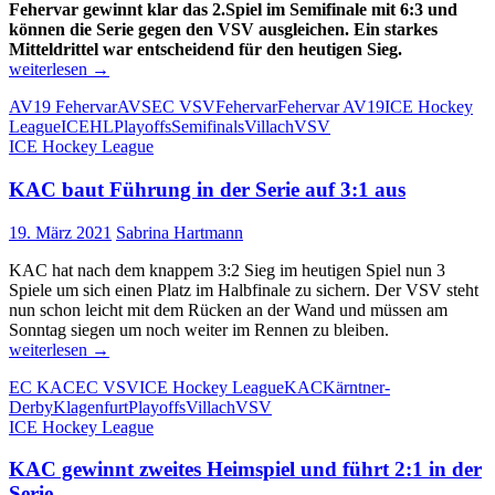
Fehervar gewinnt klar das 2.Spiel im Semifinale mit 6:3 und
können die Serie gegen den VSV ausgleichen. Ein starkes
Mitteldrittel war entscheidend für den heutigen Sieg.
Fehervar
weiterlesen
→
gleicht
AV19 Fehervar
AVS
EC VSV
Fehervar
Fehervar AV19
ICE Hockey
in
League
ICEHL
Playoffs
Semifinals
Villach
VSV
der
ICE Hockey League
Serie
aus
KAC baut Führung in der Serie auf 3:1 aus
19. März 2021
Sabrina Hartmann
KAC hat nach dem knappem 3:2 Sieg im heutigen Spiel nun 3
Spiele um sich einen Platz im Halbfinale zu sichern. Der VSV steht
nun schon leicht mit dem Rücken an der Wand und müssen am
Sonntag siegen um noch weiter im Rennen zu bleiben.
KAC
weiterlesen
→
baut
EC KAC
EC VSV
ICE Hockey League
KAC
Kärntner-
Führung
Derby
Klagenfurt
Playoffs
Villach
VSV
in
ICE Hockey League
der
Serie
KAC gewinnt zweites Heimspiel und führt 2:1 in der
auf
3:1
Serie