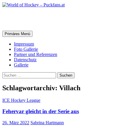
Zum
Inhalt
springen
World of Hockey – Puckfans.at
Suchen
Primäres Menü
Impressum
Foto Gallerie
Partner und Referenzen
Datenschutz
Gallerie
Suchen
nach:
Schlagwortarchiv: Villach
ICE Hockey League
Fehervar gleicht in der Serie aus
26. März 2022
Sabrina Hartmann