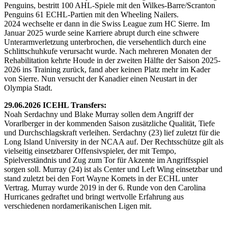
Penguins, bestritt 100 AHL-Spiele mit den Wilkes-Barre/Scranton
Penguins 61 ECHL-Partien mit den Wheeling Nailers.
2024 wechselte er dann in die Swiss League zum HC Sierre. Im
Januar 2025 wurde seine Karriere abrupt durch eine schwere
Unterarmverletzung unterbrochen, die versehentlich durch eine
Schlittschuhkufe verursacht wurde. Nach mehreren Monaten der
Rehabilitation kehrte Houde in der zweiten Hälfte der Saison 2025-
2026 ins Training zurück, fand aber keinen Platz mehr im Kader
von Sierre. Nun versucht der Kanadier einen Neustart in der
Olympia Stadt.
29.06.2026 ICEHL Transfers:
Noah Serdachny und Blake Murray sollen dem Angriff der
Vorarlberger in der kommenden Saison zusätzliche Qualität, Tiefe
und Durchschlagskraft verleihen. Serdachny (23) lief zuletzt für die
Long Island University in der NCAA auf. Der Rechtsschütze gilt als
vielseitig einsetzbarer Offensivspieler, der mit Tempo,
Spielverständnis und Zug zum Tor für Akzente im Angriffsspiel
sorgen soll. Murray (24) ist als Center und Left Wing einsetzbar und
stand zuletzt bei den Fort Wayne Komets in der ECHL unter
Vertrag. Murray wurde 2019 in der 6. Runde von den Carolina
Hurricanes gedraftet und bringt wertvolle Erfahrung aus
verschiedenen nordamerikanischen Ligen mit.