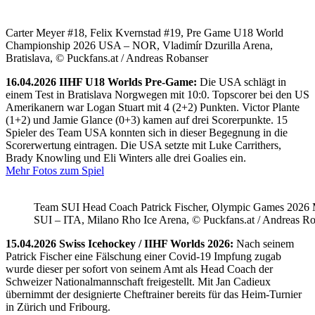
Carter Meyer #18, Felix Kvernstad #19, Pre Game U18 World
Championship 2026 USA – NOR, Vladimír Dzurilla Arena,
Bratislava, © Puckfans.at / Andreas Robanser
16.04.2026 IIHF U18 Worlds Pre-Game:
Die USA schlägt in
einem Test in Bratislava Norgwegen mit 10:0. Topscorer bei den US
Amerikanern war Logan Stuart mit 4 (2+2) Punkten. Victor Plante
(1+2) und Jamie Glance (0+3) kamen auf drei Scorerpunkte. 15
Spieler des Team USA konnten sich in dieser Begegnung in die
Scorerwertung eintragen. Die USA setzte mit Luke Carrithers,
Brady Knowling und Eli Winters alle drei Goalies ein.
Mehr Fotos zum Spiel
Team SUI Head Coach Patrick Fischer, Olympic Games 202
SUI – ITA, Milano Rho Ice Arena, © Puckfans.at / Andreas R
15.04.2026 Swiss Icehockey / IIHF Worlds 2026:
Nach seinem
Patrick Fischer eine Fälschung einer Covid-19 Impfung zugab
wurde dieser per sofort von seinem Amt als Head Coach der
Schweizer Nationalmannschaft freigestellt. Mit Jan Cadieux
übernimmt der designierte Cheftrainer bereits für das Heim-Turnier
in Zürich und Fribourg.