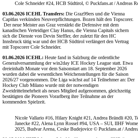
Cole Schneider #24, HCB Südtirol, © Puckfans.at / Andreas R
03.06.2026 ICEHL Transfers:
Die Graz99ers und die Vienna
Capitlas verkünden Neuverpflichtungen. Bozen hält den Topscorer.
Der neue Meister aus Graz verstärkt die Defensive mit dem
kanadischen Verteidiger Clay Hanus, die Vienna Capitals sichern
sich die Dienste von Devin Steffler, der zuletzt für den HC
Innsbruck tätig war und der HCB Südtirol verlängert den Vertrag
mit Topscorer Cole Schneider.
01.06.2026 ICEHL:
Heute fand in Salzburg die ordentliche
Generalversammlung der win2day ICE Hockey League statt. Etwa
dreieinhalb Monate vor dem Saisonstart am 18. September 2026
wurden dabei die wesentlichen Weichenstellungen für die Saison
2026/27 vorgenommen. Die Liga wächst auf 14 Teilnehmer an: Der
Hockey Club Milano wurde mit der notwendigen
Zweidrittelmehrheit als neues Mitglied aufgenommen, gleichzeitig
bestätigten die Pioneers Vorarlberg ihre Teilnahme an der
kommenden Spielzeit.
Nicole Vallario #16, Hilary Knight #21, Andrea Brändli #20, T
Janecke #22, Alena Lynn Rossel #94, USA – SUI, IIHF Wome
2025, Budvar Arena, Ceske Budejovice © Puckfans.at / Andre