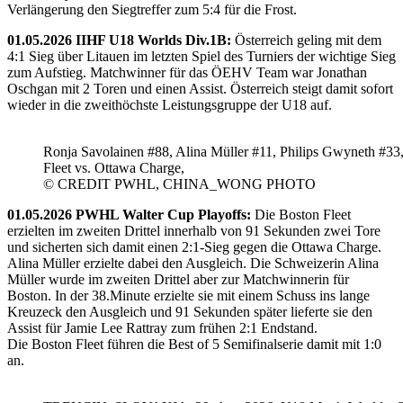
Verlängerung den Siegtreffer zum 5:4 für die Frost.
01.05.2026 IIHF U18 Worlds Div.1B:
Österreich geling mit dem
4:1 Sieg über Litauen im letzten Spiel des Turniers der wichtige Sieg
zum Aufstieg. Matchwinner für das ÖEHV Team war Jonathan
Oschgan mit 2 Toren und einen Assist. Österreich steigt damit sofort
wieder in die zweithöchste Leistungsgruppe der U18 auf.
Ronja Savolainen #88, Alina Müller #11, Philips Gwyneth #33
Fleet vs. Ottawa Charge,
© CREDIT PWHL, CHINA_WONG PHOTO
01.05.2026 PWHL Walter Cup Playoffs:
Die Boston Fleet
erzielten im zweiten Drittel innerhalb von 91 Sekunden zwei Tore
und sicherten sich damit einen 2:1-Sieg gegen die Ottawa Charge.
Alina Müller erzielte dabei den Ausgleich. Die Schweizerin Alina
Müller wurde im zweiten Drittel aber zur Matchwinnerin für
Boston. In der 38.Minute erzielte sie mit einem Schuss ins lange
Kreuzeck den Ausgleich und 91 Sekunden später lieferte sie den
Assist für Jamie Lee Rattray zum frühen 2:1 Endstand.
Die Boston Fleet führen die Best of 5 Semifinalserie damit mit 1:0
an.