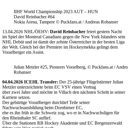
IIHF World Championship 2023 AUT – HUN
David Reinbacher #64
Nokia Arena, Tampere © Puckfans.at / Andreas Robanser
13.04.2026 NHL/ÖEHV:
David Reinbacher
feiert gestern Nacht
im Spiel der Montreal Canadians gegen die New York Islanders sein
NHL Debüt und ist damit der zehnte Österreicher in der besten Liga
der Welt. Gleich bei der Premiere im Hockeymekka gelingt dem
Vorarlberger ein Assist.
Julian Metzler #25, Pioneers Vorarlberg, © Puckfans.at / Andre
Robanser
04.04.2026 ICEHL Transfer:
Der 25-jährige Flügelstürmer Julian
Metzler unterzeichnete beim EC VSV einen Vertrag
über zwei Jahre und möchte in Villach den nächsten Schritt in seiner
Karriere setzen.
Der gebürtige Vorarlberger durchlief Teile seiner
Nachwuchsausbildung beim Dornbirner EC,
ehe es ihn früh in die Schweiz zog, wo er in Nachwuchsligen für
den Rheinthaler SC auflief.
Über die Stationen RB Hockey Akademie und EC Bregenzerwald