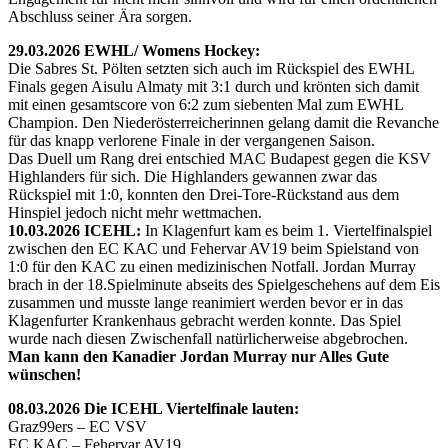
Abschluss seiner Ära sorgen.
29.03.2026 EWHL/ Womens Hockey:
Die Sabres St. Pölten setzten sich auch im Rückspiel des EWHL
Finals gegen Aisulu Almaty mit 3:1 durch und krönten sich damit
mit einen gesamtscore von 6:2 zum siebenten Mal zum EWHL
Champion. Den Niederösterreicherinnen gelang damit die Revanche
für das knapp verlorene Finale in der vergangenen Saison.
Das Duell um Rang drei entschied MAC Budapest gegen die KSV
Highlanders für sich. Die Highlanders gewannen zwar das
Rückspiel mit 1:0, konnten den Drei-Tore-Rückstand aus dem
Hinspiel jedoch nicht mehr wettmachen.
10.03.2026 ICEHL:
In Klagenfurt kam es beim 1. Viertelfinalspiel
zwischen den EC KAC und Fehervar AV19 beim Spielstand von
1:0 für den KAC zu einen medizinischen Notfall. Jordan Murray
brach in der 18.Spielminute abseits des Spielgeschehens auf dem Eis
zusammen und musste lange reanimiert werden bevor er in das
Klagenfurter Krankenhaus gebracht werden konnte. Das Spiel
wurde nach diesen Zwischenfall natürlicherweise abgebrochen.
Man kann den Kanadier Jordan Murray nur Alles Gute
wünschen!
08.03.2026 Die ICEHL Viertelfinale lauten:
Graz99ers – EC VSV
EC KAC – Fehervar AV19