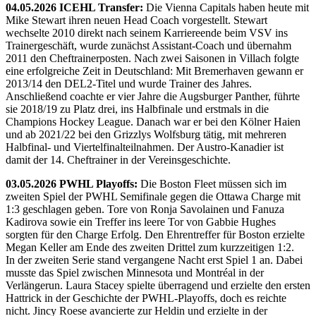
04.05.2026 ICEHL Transfer:
Die Vienna Capitals haben heute mit
Mike Stewart ihren neuen Head Coach vorgestellt. Stewart
wechselte 2010 direkt nach seinem Karriereende beim VSV ins
Trainergeschäft, wurde zunächst Assistant-Coach und übernahm
2011 den Cheftrainerposten. Nach zwei Saisonen in Villach folgte
eine erfolgreiche Zeit in Deutschland: Mit Bremerhaven gewann er
2013/14 den DEL2-Titel und wurde Trainer des Jahres.
Anschließend coachte er vier Jahre die Augsburger Panther, führte
sie 2018/19 zu Platz drei, ins Halbfinale und erstmals in die
Champions Hockey League. Danach war er bei den Kölner Haien
und ab 2021/22 bei den Grizzlys Wolfsburg tätig, mit mehreren
Halbfinal- und Viertelfinalteilnahmen. Der Austro-Kanadier ist
damit der 14. Cheftrainer in der Vereinsgeschichte.
03.05.2026 PWHL Playoffs:
Die Boston Fleet müssen sich im
zweiten Spiel der PWHL Semifinale gegen die Ottawa Charge mit
1:3 geschlagen geben. Tore von Ronja Savolainen und Fanuza
Kadirova sowie ein Treffer ins leere Tor von Gabbie Hughes
sorgten für den Charge Erfolg. Den Ehrentreffer für Boston erzielte
Megan Keller am Ende des zweiten Drittel zum kurzzeitigen 1:2.
In der zweiten Serie stand vergangene Nacht erst Spiel 1 an. Dabei
musste das Spiel zwischen Minnesota und Montréal in der
Verlängerun. Laura Stacey spielte überragend und erzielte den ersten
Hattrick in der Geschichte der PWHL-Playoffs, doch es reichte
nicht. Jincy Roese avancierte zur Heldin und erzielte in der