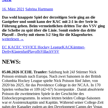
aus
16. März 2021
Sabrina Hartmann
Das wohl knappste Spiel der derzeitigen Serie ging an die
Gastgeber und somit kann der KAC mit 2:1 in der Serie in
Führung gehen. Beim vermeintlichen dritten Tor des VSV ging
die Scheibe zu spät über die Linie. Somit endete das dritte
Playoff – Derby mit einem 3:2 Sieg für die Klagenfurter.
KAC
weiterlesen
→
gewinnt
EC KAC
EC VSV
ICE Hockey League
KAC
Kärntner-
zweites
Derby
Klagenfurt
Playoffs
Villach
VSV
Heimspiel
und
führt
NEWS:
2:1
in
05.08.2026 ICEHL Tranfer:
Salzburg holt 24J Stürmer Nick
der
Poisson erstmals nach Europa. Nach zwei Saisonen in der British
Serie
Columbia Hockey League spielte Nick Poisson fünf Jahre, von
2020 bis 2025, für das Providence College in der NCAA. In 170
Spielen verbuchte er 109 (42+67) Scorerpunkte . Damit absolvierte
Poisson die zweitmeisten Spiele in der Geschichte des
Eishockeyprogramms. In seinen letzten beiden College-Saisonen
war er Assistenzkapitän und Kapitän. Während seiner College-Zeit
nahm der Kanadier zudem an den Development Camps der Vegas