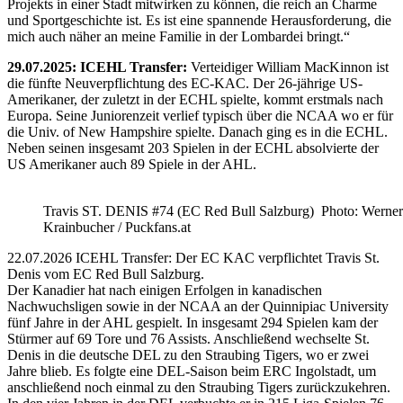
Projekts in einer Stadt mitwirken zu können, die reich an Charme
und Sportgeschichte ist. Es ist eine spannende Herausforderung, die
mich auch näher an meine Familie in der Lombardei bringt.“
29.07.2025: ICEHL Transfer:
Verteidiger William MacKinnon ist
die fünfte Neuverpflichtung des EC-KAC. Der 26-jährige US-
Amerikaner, der zuletzt in der ECHL spielte, kommt erstmals nach
Europa. Seine Juniorenzeit verlief typisch über die NCAA wo er für
die Univ. of New Hampshire spielte. Danach ging es in die ECHL.
Neben seinen insgesamt 203 Spielen in der ECHL absolvierte der
US Amerikaner auch 89 Spiele in der AHL.
Travis ST. DENIS #74 (EC Red Bull Salzburg) Photo: Werner
Krainbucher / Puckfans.at
22.07.2026 ICEHL Transfer: Der EC KAC verpflichtet Travis St.
Denis vom EC Red Bull Salzburg.
Der Kanadier hat nach einigen Erfolgen in kanadischen
Nachwuchsligen sowie in der NCAA an der Quinnipiac University
fünf Jahre in der AHL gespielt. In insgesamt 294 Spielen kam der
Stürmer auf 69 Tore und 76 Assists. Anschließend wechselte St.
Denis in die deutsche DEL zu den Straubing Tigers, wo er zwei
Jahre blieb. Es folgte eine DEL-Saison beim ERC Ingolstadt, um
anschließend noch einmal zu den Straubing Tigers zurückzukehren.