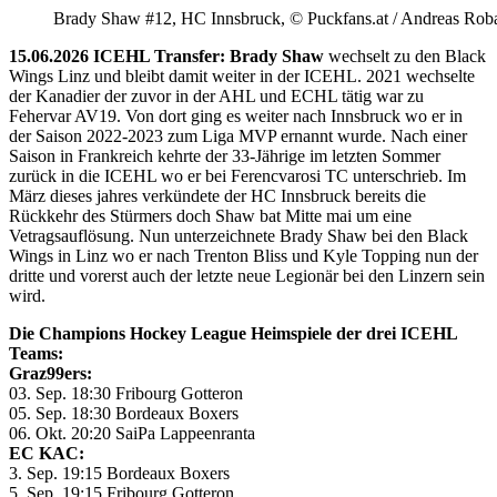
Brady Shaw #12, HC Innsbruck, © Puckfans.at / Andreas Rob
15.06.2026 ICEHL Transfer: Brady Shaw
wechselt zu den Black
Wings Linz und bleibt damit weiter in der ICEHL. 2021 wechselte
der Kanadier der zuvor in der AHL und ECHL tätig war zu
Fehervar AV19. Von dort ging es weiter nach Innsbruck wo er in
der Saison 2022-2023 zum Liga MVP ernannt wurde. Nach einer
Saison in Frankreich kehrte der 33-Jährige im letzten Sommer
zurück in die ICEHL wo er bei Ferencvarosi TC unterschrieb. Im
März dieses jahres verkündete der HC Innsbruck bereits die
Rückkehr des Stürmers doch Shaw bat Mitte mai um eine
Vetragsauflösung. Nun unterzeichnete Brady Shaw bei den Black
Wings in Linz wo er nach Trenton Bliss und Kyle Topping nun der
dritte und vorerst auch der letzte neue Legionär bei den Linzern sein
wird.
Die Champions Hockey League Heimspiele der drei ICEHL
Teams:
Graz99ers:
03. Sep. 18:30 Fribourg Gotteron
05. Sep. 18:30 Bordeaux Boxers
06. Okt. 20:20 SaiPa Lappeenranta
EC KAC:
3. Sep. 19:15 Bordeaux Boxers
5. Sep. 19:15 Fribourg Gotteron