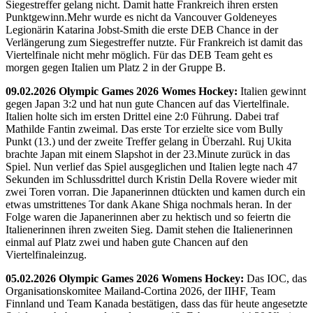
Siegestreffer gelang nicht. Damit hatte Frankreich ihren ersten
Punktgewinn.Mehr wurde es nicht da Vancouver Goldeneyes
Legionärin Katarina Jobst-Smith die erste DEB Chance in der
Verlängerung zum Siegestreffer nutzte. Für Frankreich ist damit das
Viertelfinale nicht mehr möglich. Für das DEB Team geht es
morgen gegen Italien um Platz 2 in der Gruppe B.
09.02.2026 Olympic Games 2026 Womes Hockey:
Italien gewinnt
gegen Japan 3:2 und hat nun gute Chancen auf das Viertelfinale.
Italien holte sich im ersten Drittel eine 2:0 Führung. Dabei traf
Mathilde Fantin zweimal. Das erste Tor erzielte sice vom Bully
Punkt (13.) und der zweite Treffer gelang in Überzahl. Ruj Ukita
brachte Japan mit einem Slapshot in der 23.Minute zurück in das
Spiel. Nun verlief das Spiel ausgeglichen und Italien legte nach 47
Sekunden im Schlussdrittel durch Kristin Della Rovere wieder mit
zwei Toren vorran. Die Japanerinnen dtückten und kamen durch ein
etwas umstrittenes Tor dank Akane Shiga nochmals heran. In der
Folge waren die Japanerinnen aber zu hektisch und so feiertn die
Italienerinnen ihren zweiten Sieg. Damit stehen die Italienerinnen
einmal auf Platz zwei und haben gute Chancen auf den
Viertelfinaleinzug.
05.02.2026 Olympic Games 2026 Womens Hockey:
Das IOC, das
Organisationskomitee Mailand-Cortina 2026, der IIHF, Team
Finnland und Team Kanada bestätigen, dass das für heute angesetzte