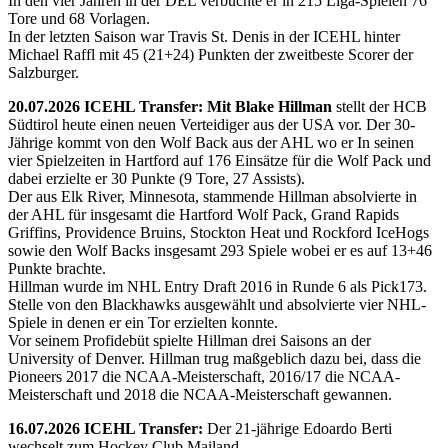
In den vier Jahren in der DEL verbuchte er in 215 Liga-Spielen 76
Tore und 68 Vorlagen.
In der letzten Saison war Travis St. Denis in der ICEHL hinter
Michael Raffl mit 45 (21+24) Punkten der zweitbeste Scorer der
Salzburger.
20.07.2026 ICEHL Transfer: Mit Blake Hillman
stellt der HCB
Südtirol heute einen neuen Verteidiger aus der USA vor. Der 30-
Jährige kommt von den Wolf Back aus der AHL wo er In seinen
vier Spielzeiten in Hartford auf 176 Einsätze für die Wolf Pack und
dabei erzielte er 30 Punkte (9 Tore, 27 Assists).
Der aus Elk River, Minnesota, stammende Hillman absolvierte in
der AHL für insgesamt die Hartford Wolf Pack, Grand Rapids
Griffins, Providence Bruins, Stockton Heat und Rockford IceHogs
sowie den Wolf Backs insgesamt 293 Spiele wobei er es auf 13+46
Punkte brachte.
Hillman wurde im NHL Entry Draft 2016 in Runde 6 als Pick173.
Stelle von den Blackhawks ausgewählt und absolvierte vier NHL-
Spiele in denen er ein Tor erzielten konnte.
Vor seinem Profidebüt spielte Hillman drei Saisons an der
University of Denver. Hillman trug maßgeblich dazu bei, dass die
Pioneers 2017 die NCAA-Meisterschaft, 2016/17 die NCAA-
Meisterschaft und 2018 die NCAA-Meisterschaft gewannen.
16.07.2026 ICEHL Transfer:
Der 21-jährige Edoardo Berti
wechselt zum Hockey Club Mailand.