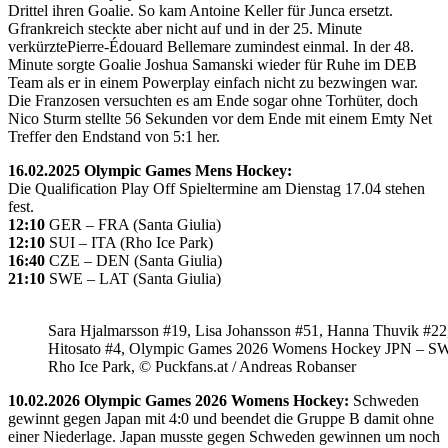
Drittel ihren Goalie. So kam Antoine Keller für Junca ersetzt.
Gfrankreich steckte aber nicht auf und in der 25. Minute
verkürztePierre-Édouard Bellemare zumindest einmal. In der 48.
Minute sorgte Goalie Joshua Samanski wieder für Ruhe im DEB
Team als er in einem Powerplay einfach nicht zu bezwingen war.
Die Franzosen versuchten es am Ende sogar ohne Torhüter, doch
Nico Sturm stellte 56 Sekunden vor dem Ende mit einem Emty Net
Treffer den Endstand von 5:1 her.
16.02.2025 Olympic Games Mens Hockey:
Die Qualification Play Off Spieltermine am Dienstag 17.04 stehen
fest.
12:10
GER – FRA (Santa Giulia)
12:10
SUI – ITA (Rho Ice Park)
16:40
CZE – DEN (Santa Giulia)
21:10
SWE – LAT (Santa Giulia)
Sara Hjalmarsson #19, Lisa Johansson #51, Hanna Thuvik #22
Hitosato #4, Olympic Games 2026 Womens Hockey JPN – S
Rho Ice Park, © Puckfans.at / Andreas Robanser
10.02.2026 Olympic Games 2026 Womens Hockey:
Schweden
gewinnt gegen Japan mit 4:0 und beendet die Gruppe B damit ohne
einer Niederlage. Japan musste gegen Schweden gewinnen um noch