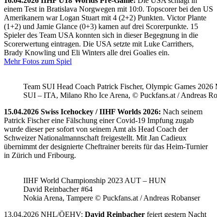
16.04.2026 IIHF U18 Worlds Pre-Game:
Die USA schlägt in
einem Test in Bratislava Norgwegen mit 10:0. Topscorer bei den US
Amerikanern war Logan Stuart mit 4 (2+2) Punkten. Victor Plante
(1+2) und Jamie Glance (0+3) kamen auf drei Scorerpunkte. 15
Spieler des Team USA konnten sich in dieser Begegnung in die
Scorerwertung eintragen. Die USA setzte mit Luke Carrithers,
Brady Knowling und Eli Winters alle drei Goalies ein.
Mehr Fotos zum Spiel
Team SUI Head Coach Patrick Fischer, Olympic Games 202
SUI – ITA, Milano Rho Ice Arena, © Puckfans.at / Andreas R
15.04.2026 Swiss Icehockey / IIHF Worlds 2026:
Nach seinem
Patrick Fischer eine Fälschung einer Covid-19 Impfung zugab
wurde dieser per sofort von seinem Amt als Head Coach der
Schweizer Nationalmannschaft freigestellt. Mit Jan Cadieux
übernimmt der designierte Cheftrainer bereits für das Heim-Turnier
in Zürich und Fribourg.
IIHF World Championship 2023 AUT – HUN
David Reinbacher #64
Nokia Arena, Tampere © Puckfans.at / Andreas Robanser
13.04.2026 NHL/ÖEHV:
David Reinbacher
feiert gestern Nacht