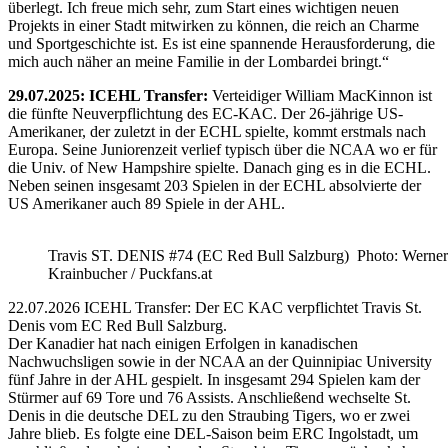
überlegt. Ich freue mich sehr, zum Start eines wichtigen neuen
Projekts in einer Stadt mitwirken zu können, die reich an Charme
und Sportgeschichte ist. Es ist eine spannende Herausforderung, die
mich auch näher an meine Familie in der Lombardei bringt.“
29.07.2025: ICEHL Transfer:
Verteidiger William MacKinnon ist
die fünfte Neuverpflichtung des EC-KAC. Der 26-jährige US-
Amerikaner, der zuletzt in der ECHL spielte, kommt erstmals nach
Europa. Seine Juniorenzeit verlief typisch über die NCAA wo er für
die Univ. of New Hampshire spielte. Danach ging es in die ECHL.
Neben seinen insgesamt 203 Spielen in der ECHL absolvierte der
US Amerikaner auch 89 Spiele in der AHL.
Travis ST. DENIS #74 (EC Red Bull Salzburg) Photo: Werner
Krainbucher / Puckfans.at
22.07.2026 ICEHL Transfer: Der EC KAC verpflichtet Travis St.
Denis vom EC Red Bull Salzburg.
Der Kanadier hat nach einigen Erfolgen in kanadischen
Nachwuchsligen sowie in der NCAA an der Quinnipiac University
fünf Jahre in der AHL gespielt. In insgesamt 294 Spielen kam der
Stürmer auf 69 Tore und 76 Assists. Anschließend wechselte St.
Denis in die deutsche DEL zu den Straubing Tigers, wo er zwei
Jahre blieb. Es folgte eine DEL-Saison beim ERC Ingolstadt, um