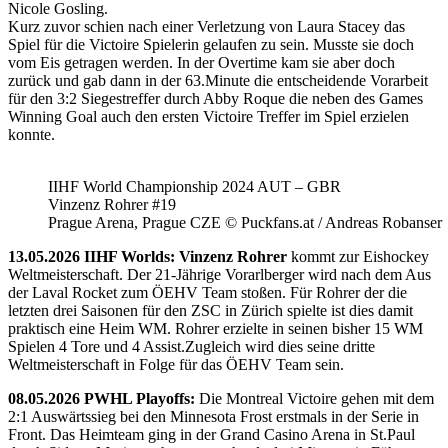
Nicole Gosling.
Kurz zuvor schien nach einer Verletzung von Laura Stacey das
Spiel für die Victoire Spielerin gelaufen zu sein. Musste sie doch
vom Eis getragen werden. In der Overtime kam sie aber doch
zurück und gab dann in der 63.Minute die entscheidende Vorarbeit
für den 3:2 Siegestreffer durch Abby Roque die neben des Games
Winning Goal auch den ersten Victoire Treffer im Spiel erzielen
konnte.
IIHF World Championship 2024 AUT – GBR
Vinzenz Rohrer #19
Prague Arena, Prague CZE © Puckfans.at / Andreas Robanser
13.05.2026 IIHF Worlds: Vinzenz Rohrer
kommt zur Eishockey
Weltmeisterschaft. Der 21-Jährige Vorarlberger wird nach dem Aus
der Laval Rocket zum ÖEHV Team stoßen. Für Rohrer der die
letzten drei Saisonen für den ZSC in Zürich spielte ist dies damit
praktisch eine Heim WM. Rohrer erzielte in seinen bisher 15 WM
Spielen 4 Tore und 4 Assist.Zugleich wird dies seine dritte
Weltmeisterschaft in Folge für das ÖEHV Team sein.
08.05.2026 PWHL Playoffs:
Die Montreal Victoire gehen mit dem
2:1 Auswärtssieg bei den Minnesota Frost erstmals in der Serie in
Front. Das Heimteam ging in der Grand Casino Arena in St.Paul