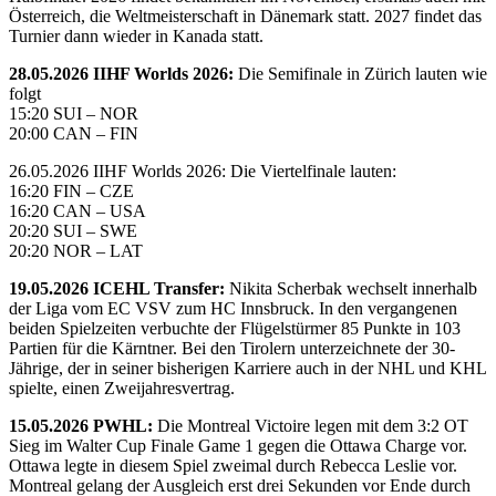
Österreich, die Weltmeisterschaft in Dänemark statt. 2027 findet das
Turnier dann wieder in Kanada statt.
28.05.2026 IIHF Worlds 2026:
Die Semifinale in Zürich lauten wie
folgt
15:20 SUI – NOR
20:00 CAN – FIN
26.05.2026 IIHF Worlds 2026: Die Viertelfinale lauten:
16:20 FIN – CZE
16:20 CAN – USA
20:20 SUI – SWE
20:20 NOR – LAT
19.05.2026 ICEHL Transfer:
Nikita Scherbak wechselt innerhalb
der Liga vom EC VSV zum HC Innsbruck. In den vergangenen
beiden Spielzeiten verbuchte der Flügelstürmer 85 Punkte in 103
Partien für die Kärntner. Bei den Tirolern unterzeichnete der 30-
Jährige, der in seiner bisherigen Karriere auch in der NHL und KHL
spielte, einen Zweijahresvertrag.
15.05.2026 PWHL:
Die Montreal Victoire legen mit dem 3:2 OT
Sieg im Walter Cup Finale Game 1 gegen die Ottawa Charge vor.
Ottawa legte in diesem Spiel zweimal durch Rebecca Leslie vor.
Montreal gelang der Ausgleich erst drei Sekunden vor Ende durch