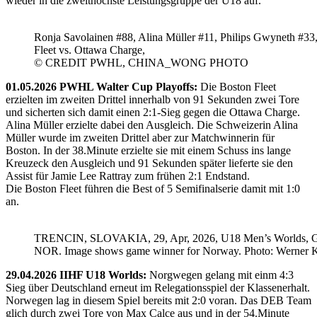
wieder in die zweithöchste Leistungsgruppe der U18 auf.
Ronja Savolainen #88, Alina Müller #11, Philips Gwyneth #33
Fleet vs. Ottawa Charge,
© CREDIT PWHL, CHINA_WONG PHOTO
01.05.2026 PWHL Walter Cup Playoffs:
Die Boston Fleet
erzielten im zweiten Drittel innerhalb von 91 Sekunden zwei Tore
und sicherten sich damit einen 2:1-Sieg gegen die Ottawa Charge.
Alina Müller erzielte dabei den Ausgleich. Die Schweizerin Alina
Müller wurde im zweiten Drittel aber zur Matchwinnerin für
Boston. In der 38.Minute erzielte sie mit einem Schuss ins lange
Kreuzeck den Ausgleich und 91 Sekunden später lieferte sie den
Assist für Jamie Lee Rattray zum frühen 2:1 Endstand.
Die Boston Fleet führen die Best of 5 Semifinalserie damit mit 1:0
an.
TRENCIN, SLOVAKIA, 29, Apr, 2026, U18 Men’s Worlds, 
NOR. Image shows game winner for Norway. Photo: Werner K
29.04.2026 IIHF U18 Worlds:
Norgwegen gelang mit einm 4:3
Sieg über Deutschland erneut im Relegationsspiel der Klassenerhalt.
Norwegen lag in diesem Spiel bereits mit 2:0 voran. Das DEB Team
glich durch zwei Tore von Max Calce aus und in der 54.Minute