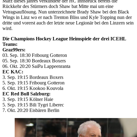
März dieses jahres verkündete der HC Innsbruck bereits die
Rückkehr des Stürmers doch Shaw bat Mitte mai um eine
Vetragsauflösung. Nun unterzeichnete Brady Shaw bei den Black
Wings in Linz wo er nach Trenton Bliss und Kyle Topping nun der
dritte und vorerst auch der letzte neue Legionär bei den Linzern sein
wird.
Die Champions Hockey League Heimspiele der drei ICEHL
Teams:
Graz99ers:
03. Sep. 18:30 Fribourg Gotteron
05. Sep. 18:30 Bordeaux Boxers
06. Okt. 20:20 SaiPa Lappeenranta
EC KAC:
3. Sep. 19:15 Bordeaux Boxers
5. Sep. 19:15 Fribourg Gotteron
6. Okt. 19:15 Kookoo Kouvola
EC Red Bull Salzburg:
3. Sep. 19:15 Kölner Haie
5. Sep. 19:15 Bili Tygri Liberec
7. Okt. 20:20 Eisbären Berlin