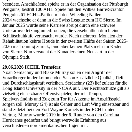
beendete. Anschließend spielte er in der Organisation der Pittsburgh
Penguins, bestritt 100 AHL-Spiele mit den Wilkes-Barre/Scranton
Penguins 61 ECHL-Partien mit den Wheeling Nailers.
2024 wechselte er dann in die Swiss League zum HC Sierre. Im
Januar 2025 wurde seine Karriere abrupt durch eine schwere
Unterarmverletzung unterbrochen, die versehentlich durch eine
Schlittschuhkufe verursacht wurde. Nach mehreren Monaten der
Rehabilitation kehrte Houde in der zweiten Hälfte der Saison 2025-
2026 ins Training zurück, fand aber keinen Platz mehr im Kader
von Sierre. Nun versucht der Kanadier einen Neustart in der
Olympia Stadt.
29.06.2026 ICEHL Transfers:
Noah Serdachny und Blake Murray sollen dem Angriff der
Vorarlberger in der kommenden Saison zusätzliche Qualität, Tiefe
und Durchschlagskraft verleihen. Serdachny (23) lief zuletzt für die
Long Island University in der NCAA auf. Der Rechtsschütze gilt als
vielseitig einsetzbarer Offensivspieler, der mit Tempo,
Spielverständnis und Zug zum Tor für Akzente im Angriffsspiel
sorgen soll. Murray (24) ist als Center und Left Wing einsetzbar und
stand zuletzt bei den Fort Wayne Komets in der ECHL unter
Vertrag. Murray wurde 2019 in der 6. Runde von den Carolina
Hurricanes gedraftet und bringt wertvolle Erfahrung aus
verschiedenen nordamerikanischen Ligen mit.