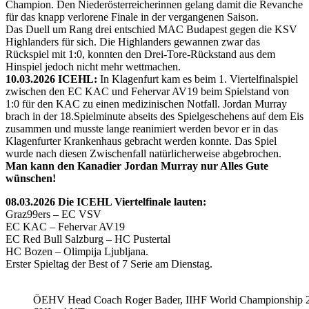
Champion. Den Niederösterreicherinnen gelang damit die Revanche
für das knapp verlorene Finale in der vergangenen Saison.
Das Duell um Rang drei entschied MAC Budapest gegen die KSV
Highlanders für sich. Die Highlanders gewannen zwar das
Rückspiel mit 1:0, konnten den Drei-Tore-Rückstand aus dem
Hinspiel jedoch nicht mehr wettmachen.
10.03.2026 ICEHL:
In Klagenfurt kam es beim 1. Viertelfinalspiel
zwischen den EC KAC und Fehervar AV19 beim Spielstand von
1:0 für den KAC zu einen medizinischen Notfall. Jordan Murray
brach in der 18.Spielminute abseits des Spielgeschehens auf dem Eis
zusammen und musste lange reanimiert werden bevor er in das
Klagenfurter Krankenhaus gebracht werden konnte. Das Spiel
wurde nach diesen Zwischenfall natürlicherweise abgebrochen.
Man kann den Kanadier Jordan Murray nur Alles Gute
wünschen!
08.03.2026 Die ICEHL Viertelfinale lauten:
Graz99ers – EC VSV
EC KAC – Fehervar AV19
EC Red Bull Salzburg – HC Pustertal
HC Bozen – Olimpija Ljubljana.
Erster Spieltag der Best of 7 Serie am Dienstag.
ÖEHV Head Coach Roger Bader, IIHF World Championship 