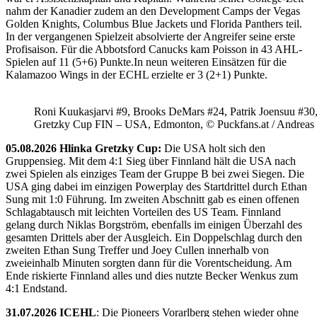
nahm der Kanadier zudem an den Development Camps der Vegas
Golden Knights, Columbus Blue Jackets und Florida Panthers teil.
In der vergangenen Spielzeit absolvierte der Angreifer seine erste
Profisaison. Für die Abbotsford Canucks kam Poisson in 43 AHL-
Spielen auf 11 (5+6) Punkte.In neun weiteren Einsätzen für die
Kalamazoo Wings in der ECHL erzielte er 3 (2+1) Punkte.
Roni Kuukasjarvi #9, Brooks DeMars #24, Patrik Joensuu #30
Gretzky Cup FIN – USA, Edmonton, © Puckfans.at / Andreas
05.08.2026 Hlinka Gretzky Cup:
Die USA holt sich den
Gruppensieg. Mit dem 4:1 Sieg über Finnland hält die USA nach
zwei Spielen als einziges Team der Gruppe B bei zwei Siegen. Die
USA ging dabei im einzigen Powerplay des Startdrittel durch Ethan
Sung mit 1:0 Führung. Im zweiten Abschnitt gab es einen offenen
Schlagabtausch mit leichten Vorteilen des US Team. Finnland
gelang durch Niklas Borgström, ebenfalls im einigen Überzahl des
gesamten Drittels aber der Ausgleich. Ein Doppelschlag durch den
zweiten Ethan Sung Treffer und Joey Cullen innerhalb von
zweieinhalb Minuten sorgten dann für die Vorentscheidung. Am
Ende riskierte Finnland alles und dies nutzte Becker Wenkus zum
4:1 Endstand.
31.07.2026 ICEHL
: Die Pioneers Vorarlberg stehen wieder ohne