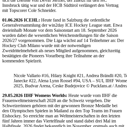
sich die Dienste von Devin Steffler, der zuletzt für den HC
Innsbruck tätig war und der HCB Südtirol verlängert den Vertrag
mit Topscorer Cole Schneider.
01.06.2026 ICEHL:
Heute fand in Salzburg die ordentliche
Generalversammlung der win2day ICE Hockey League statt. Etwa
dreieinhalb Monate vor dem Saisonstart am 18. September 2026
wurden dabei die wesentlichen Weichenstellungen für die Saison
2026/27 vorgenommen. Die Liga wächst auf 14 Teilnehmer an: Der
Hockey Club Milano wurde mit der notwendigen
Zweidrittelmehrheit als neues Mitglied aufgenommen, gleichzeitig
bestätigten die Pioneers Vorarlberg ihre Teilnahme an der
kommenden Spielzeit.
Nicole Vallario #16, Hilary Knight #21, Andrea Brändli #20, T
Janecke #22, Alena Lynn Rossel #94, USA – SUI, IIHF Wome
2025, Budvar Arena, Ceske Budejovice © Puckfans.at / Andre
29.05.2026 IIHF Womens Worlds:
Heute wurde vom IIHF die
Frauenweltmeisterschaft 2028 an die Schweiz vergeben. Die
Schweizerinnen gehören mit der gewonnen Bronze Medaille bei
den Olympischen Spielen in Mailand zu den Top Teams im Frauen
Eishockey. So erreichte man an Weltmeisterschaften in den letzten
fünf Jahren immer das Viertelfinale und stand dabei drei Mal im
Halbfinale. 2026 findet bekanntlich im November, erstmals auch mit