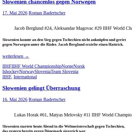
Slowenien chancenlos gegen Norwegen
17. Mai 2026
Roman Badertscher
Jacob Berglund #24, Aleksandar Magovac #29 IIHF World Ch
Slowenien konnte an den Sieg gegen Tschechien nicht anknüpfen und geriet
gegen Norwegen unter die Räder. Jacob Berglund erzielte einen Hattrick.
Slowenien
weiterlesen
→
chancenlos
IIHF
IIHF World Championship
Norge
Norsk
gegen
Ishockey
Norway
Slovenia
Team Slovenia
Norwegen
IIHF
,
International
Slowenien gelingt Überraschung
16. Mai 2026
Roman Badertscher
Lukas Horak #61, Matyas Melovsky #11 IIHF World Champion
Slowenien startete heute Abend in die Weltmeisterschaft gegen Tschechien,
das gestern bereits gegen Dänemark siegreich war.