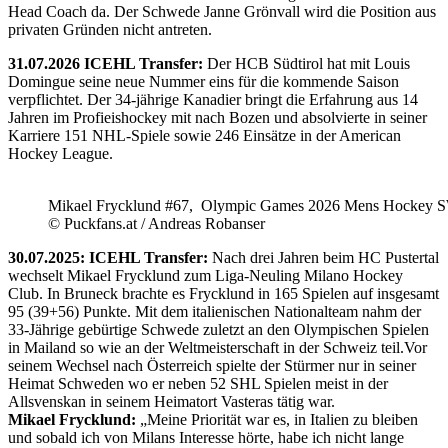
Head Coach da. Der Schwede Janne Grönvall wird die Position aus
privaten Gründen nicht antreten.
31.07.2026 ICEHL Transfer:
Der HCB Südtirol hat mit Louis
Domingue seine neue Nummer eins für die kommende Saison
verpflichtet. Der 34-jährige Kanadier bringt die Erfahrung aus 14
Jahren im Profieishockey mit nach Bozen und absolvierte in seiner
Karriere 151 NHL-Spiele sowie 246 Einsätze in der American
Hockey League.
Mikael Frycklund #67, Olympic Games 2026 Mens Hockey 
© Puckfans.at / Andreas Robanser
30.07.2025: ICEHL Transfer:
Nach drei Jahren beim HC Pustertal
wechselt Mikael Frycklund zum Liga-Neuling Milano Hockey
Club. In Bruneck brachte es Frycklund in 165 Spielen auf insgesamt
95 (39+56) Punkte. Mit dem italienischen Nationalteam nahm der
33-Jährige gebürtige Schwede zuletzt an den Olympischen Spielen
in Mailand so wie an der Weltmeisterschaft in der Schweiz teil.Vor
seinem Wechsel nach Österreich spielte der Stürmer nur in seiner
Heimat Schweden wo er neben 52 SHL Spielen meist in der
Allsvenskan in seinem Heimatort Vasteras tätig war.
Mikael Frycklund:
„Meine Priorität war es, in Italien zu bleiben
und sobald ich von Milans Interesse hörte, habe ich nicht lange