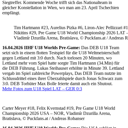
Siegtreffer. Kommende Woche trifft sich das Nationalteam in
gleicher Konstellation in Wien, wo man am 23. April Tschechien
empfängt.
Tim Hartmann #23, Aurelius Pizka #6, Liron-Alec Pellizzari #16
Nikitins #29, Pre Game U18 World Championship 2026 LAT 
Vladimír Dzurilla Arena, Bratislava, © Puckfans.at / Andreas 
16.04.2026 IIHF U18 Worlds Pre-Game:
Das DEB U18 Team
setzt sich in einem flotten Testspiel für die U18 Weltmeisterschaft
gegen Lettland mit 3:0 durch. Nach torlosen 20 Minuten, wo
Lettland mehr vom Spiel hatte sorgte Tim Hartmann (34.Min) für
die DEB Führung. Lukas Steihauser erhöhte in Minute 39. Lettland
vergab im Spiel zahlreiche Powerplays, Das DEB Team nutzte im
Schlussdrittel eines ihrer Überzahlspiele durch Jonas Schwarz zum
3:0. DEB Torhüter Max Bolle feierte damit auch ein Shutout.
Mehr Fotos zum U18 Spiel LAT – GER 0:3
Carter Meyer #18, Felix Kvernstad #19, Pre Game U18 World
Championship 2026 USA – NOR, Vladimír Dzurilla Arena,
Bratislava, © Puckfans.at / Andreas Robanser