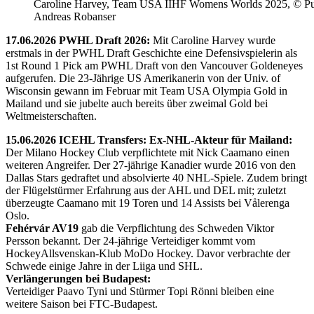
Caroline Harvey, Team USA IIHF Womens Worlds 2025, © Puc
Andreas Robanser
17.06.2026 PWHL Draft 2026:
Mit Caroline Harvey wurde
erstmals in der PWHL Draft Geschichte eine Defensivspielerin als
1st Round 1 Pick am PWHL Draft von den Vancouver Goldeneyes
aufgerufen. Die 23-Jährige US Amerikanerin von der Univ. of
Wisconsin gewann im Februar mit Team USA Olympia Gold in
Mailand und sie jubelte auch bereits über zweimal Gold bei
Weltmeisterschaften.
15.06.2026 ICEHL Transfers: Ex-NHL-Akteur für Mailand:
Der Milano Hockey Club verpflichtete mit Nick Caamano einen
weiteren Angreifer. Der 27-jährige Kanadier wurde 2016 von den
Dallas Stars gedraftet und absolvierte 40 NHL-Spiele. Zudem bringt
der Flügelstürmer Erfahrung aus der AHL und DEL mit; zuletzt
überzeugte Caamano mit 19 Toren und 14 Assists bei Vålerenga
Oslo.
Fehérvár AV19
gab die Verpflichtung des Schweden Viktor
Persson bekannt. Der 24-jährige Verteidiger kommt vom
HockeyAllsvenskan-Klub MoDo Hockey. Davor verbrachte der
Schwede einige Jahre in der Liiga und SHL.
Verlängerungen bei Budapest:
Verteidiger Paavo Tyni und Stürmer Topi Rönni bleiben eine
weitere Saison bei FTC-Budapest.