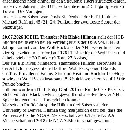
anschließend noch einmal zu den Straubing Tigers zurückzukehren.
In den vier Jahren in der DEL verbuchte er in 215 Liga-Spielen 76
Tore und 68 Vorlagen.
In der letzten Saison war Travis St. Denis in der ICEHL hinter
Michael Raffl mit 45 (21+24) Punkten der zweitbeste Scorer der
Salzburger.
20.07.2026 ICEHL Transfer: Mit Blake Hillman
stellt der HCB
Südtirol heute einen neuen Verteidiger aus der USA vor. Der 30-
Jährige kommt von den Wolf Back aus der AHL wo er In seinen
vier Spielzeiten in Hartford auf 176 Einsätze für die Wolf Pack und
dabei erzielte er 30 Punkte (9 Tore, 27 Assists).
Der aus Elk River, Minnesota, stammende Hillman absolvierte in
der AHL für insgesamt die Hartford Wolf Pack, Grand Rapids
Griffins, Providence Bruins, Stockton Heat und Rockford IceHogs
sowie den Wolf Backs insgesamt 293 Spiele wobei er es auf 13+46
Punkte brachte.
Hillman wurde im NHL Entry Draft 2016 in Runde 6 als Pick173.
Stelle von den Blackhawks ausgewählt und absolvierte vier NHL-
Spiele in denen er ein Tor erzielten konnte.
Vor seinem Profidebüt spielte Hillman drei Saisons an der
University of Denver. Hillman trug maßgeblich dazu bei, dass die
Pioneers 2017 die NCAA-Meisterschaft, 2016/17 die NCAA-
Meisterschaft und 2018 die NCAA-Meisterschaft gewannen.