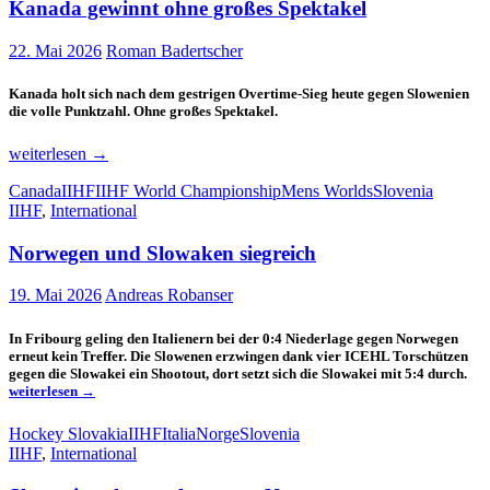
Kanada gewinnt ohne großes Spektakel
22. Mai 2026
Roman Badertscher
Kanada holt sich nach dem gestrigen Overtime-Sieg heute gegen Slowenien
die volle Punktzahl. Ohne großes Spektakel.
Kanada
weiterlesen
→
gewinnt
Canada
IIHF
IIHF World Championship
Mens Worlds
Slovenia
ohne
IIHF
,
International
großes
Spektakel
Norwegen und Slowaken siegreich
19. Mai 2026
Andreas Robanser
In Fribourg geling den Italienern bei der 0:4 Niederlage gegen Norwegen
erneut kein Treffer. Die Slowenen erzwingen dank vier ICEHL Torschützen
Nor
gegen die Slowakei ein Shootout, dort setzt sich die Slowakei mit 5:4 durch.
und
weiterlesen
→
Slo
sie
Hockey Slovakia
IIHF
Italia
Norge
Slovenia
IIHF
,
International