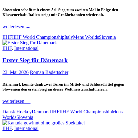
Slowenien schafft mit einem 5:1-Sieg zum zweiten Mal in Folge den
Klassenerhalt. Italien steigt mit Großbritannien wieder ab.
Slowenien
weiterlesen
→
schickt
IIHF
IIHF World Championship
Italy
Mens Worlds
Slovenia
Italien
eine
IIHF
,
International
Liga
tiefer
Erster Sieg für Dänemark
23. Mai 2026
Roman Badertscher
Dänemark konnte dank zwei Toren im Mittel- und Schlussdrittel gegen
Slowenien den ersten Sieg an dieser Weltmeisterschaft feiern.
Erster
weiterlesen
→
Sieg
Dansk Hockey
Denmark
IIHF
IIHF World Championship
Mens
für
Worlds
Slovenia
Dänemark
IIHF
,
International