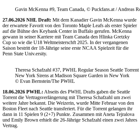
Gavin McKenna #9, Team Canada, © Puckfans.at / Andreas R
27.06.2026 NHL Draft:
Mit dem Kanadier Gavin McKenna wurde
der erwartete Favorit von den Toronto Maple Leafs als erster Spieler
auf die Bühne des Keybank Center in Buffalo gerufen. McKenna
gewann in seiner Karriere mit Team Canada den Hlinka Gretzky
Cup so wie die U18 Weltmeisterschft 2025. In der vergangenen
Saison bestritt der 18-Jährige seine erste NCAA Spielzeit für die
Penn State Univ.ersity.
Theresa Schafzahl #37, PWHL Regular Season Seattle Torrent 
New York Sirens at Madison Square Garden in New York
© Evan Bernstein/The PWHL
18.06.2026 PWHL:
Abseits des PWHL Drafts gaben die Seattle
Torrent die Vertragsverlängerung mit Theresa Schafzahl um zwei
weitere Jahre bekannt. Die Weizerin, wurde Mitte Februar von den
Boston Fleet nach Seattle transferiert. Für die Torrent gelangen ihr
dann in 11 Spielen 9 (2+7) Punkte. Zusammen mit Aneta Tejralova
und Emily Brown erhielt die 26-Jährige Schafzahl einen zwei Jahres
Vertrag.