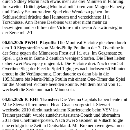
durch Sidney Morin nach etwas mehr als drei Minuten in Führung.
Im zweiten Drittel gelang Montreal mit Toren von Maggie Flaherty
und Hayley Scamurra dem Spiel eine Wende zu geben. Im
Schlussdrittel drückte das Heimteam und verzeichnete 11:1
Torschüsse. Ann-Renee Desbiens war aber nicht mehr zu
bezwingen und so führen die Victoire mit diesem Auswärtssieg in
der Serie mit 2:1.
06.05.2026 PWHL Playoffs:
Die Montreal Victoire gleichen durch
den 1:0 Siegestreffer von Marie-Philip Poulin in der 3. Overtime in
der Serie gegen die Minnesota Frost auf 1:1 aus. Im Gegensatz zu
Spiel 1 gab es in Game 2 deutlich weniger Strafen. Die Fleet ließen
dabei zwei Powerplay ungenutzt. Die Victoire drei. Nach dem 5:4
Overtime Sieg der Fleet in Spiel 1 ging es nach torlosen 60 Minuten
erneut in die Verlängerung. Dort dauerte es dann bis in die
105.Minute bis Marie-Philip Poulin mit einem One-Timer das Spiel
für die Montreal Victoire beenden konnte. Mit dem Stand von 1:1
wechselt die Serie nun nach Minnesota.
04.05.2026 ICEHL Transfer:
Die Vienna Capitals haben heute mit
Mike Stewart ihren neuen Head Coach vorgestellt. Stewart
wechselte 2010 direkt nach seinem Karriereende beim VSV ins
Trainergeschäft, wurde zunächst Assistant-Coach und übernahm
2011 den Cheftrainerposten. Nach zwei Saisonen in Villach folgte
eine erfolgreiche Zeit in Deutschland: Mit Bremerhaven gewann er