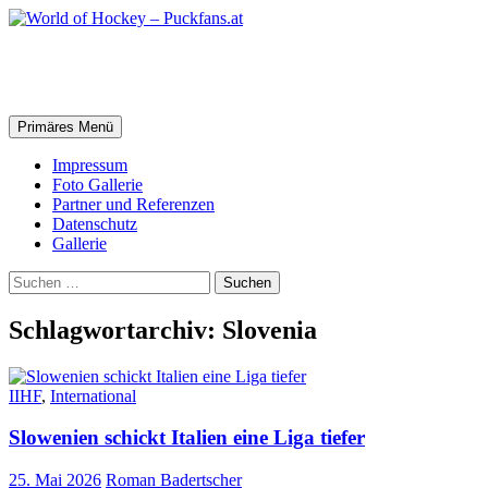
Zum
Inhalt
springen
World of Hockey – Puckfans.at
Suchen
Primäres Menü
Impressum
Foto Gallerie
Partner und Referenzen
Datenschutz
Gallerie
Suchen
nach:
Schlagwortarchiv: Slovenia
IIHF
,
International
Slowenien schickt Italien eine Liga tiefer
25. Mai 2026
Roman Badertscher