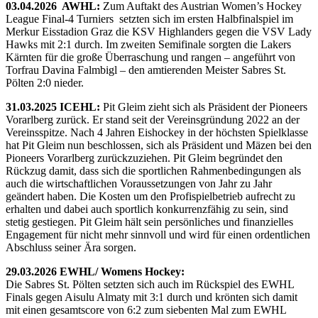
03.04.2026 AWHL:
Zum Auftakt des Austrian Women’s Hockey
League Final-4 Turniers setzten sich im ersten Halbfinalspiel im
Merkur Eisstadion Graz die KSV Highlanders gegen die VSV Lady
Hawks mit 2:1 durch. Im zweiten Semifinale sorgten die Lakers
Kärnten für die große Überraschung und rangen – angeführt von
Torfrau Davina Falmbigl – den amtierenden Meister Sabres St.
Pölten 2:0 nieder.
31.03.2025 ICEHL:
Pit Gleim zieht sich als Präsident der Pioneers
Vorarlberg zurück. Er stand seit der Vereinsgründung 2022 an der
Vereinsspitze. Nach 4 Jahren Eishockey in der höchsten Spielklasse
hat Pit Gleim nun beschlossen, sich als Präsident und Mäzen bei den
Pioneers Vorarlberg zurückzuziehen. Pit Gleim begründet den
Rückzug damit, dass sich die sportlichen Rahmenbedingungen als
auch die wirtschaftlichen Voraussetzungen von Jahr zu Jahr
geändert haben. Die Kosten um den Profispielbetrieb aufrecht zu
erhalten und dabei auch sportlich konkurrenzfähig zu sein, sind
stetig gestiegen. Pit Gleim hält sein persönliches und finanzielles
Engagement für nicht mehr sinnvoll und wird für einen ordentlichen
Abschluss seiner Ära sorgen.
29.03.2026 EWHL/ Womens Hockey:
Die Sabres St. Pölten setzten sich auch im Rückspiel des EWHL
Finals gegen Aisulu Almaty mit 3:1 durch und krönten sich damit
mit einen gesamtscore von 6:2 zum siebenten Mal zum EWHL