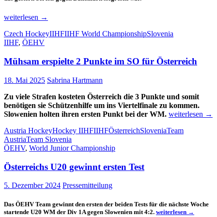
Slowenien
weiterlesen
→
gelingt
Czech Hockey
IIHF
IIHF World Championship
Slovenia
Überraschung
IIHF
,
ÖEHV
Mühsam erspielte 2 Punkte im SO für Österreich
18. Mai 2025
Sabrina Hartmann
Zu viele Strafen kosteten Österreich die 3 Punkte und somit
benötigen sie Schützenhilfe um ins Viertelfinale zu kommen.
Mühsam
Slowenien holten ihren ersten Punkt bei der WM.
weiterlesen
→
erspielte
Austria Hockey
Hockey IIHF
IIHF
Österreich
Slovenia
Team
2
Austria
Team Slovenia
Punkte
ÖEHV
,
World Junior Championship
im
SO
Österreichs U20 gewinnt ersten Test
für
Österreich
5. Dezember 2024
Pressemitteilung
Das ÖEHV Team gewinnt den ersten der beiden Tests für die nächste Woche
Österreichs
startende U20 WM der Div 1A gegen Slowenien mit 4:2.
weiterlesen
→