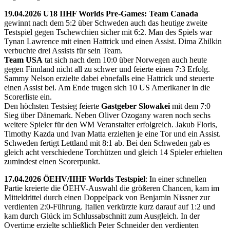
19.04.2026 U18 IIHF Worlds Pre-Games: Team Canada
gewinnt nach dem 5:2 über Schweden auch das heutige zweite
Testspiel gegen Tschewchien sicher mit 6:2. Man des Spiels war
Tynan Lawrence mit einen Hattrick und einen Assist. Dima Zhilkin
verbuchte drei Assists für sein Team.
Team USA
tat sich nach dem 10:0 über Norwegen auch heute
gegen Finnland nicht all zu schwer und feierte einen 7:3 Erfolg.
Sammy Nelson erzielte dabei ebnefalls eine Hattrick und steuerte
einen Assist bei. Am Ende trugen sich 10 US Amerikaner in die
Scorerliste ein.
Den höchsten Testsieg feierte
Gastgeber Slowakei
mit dem 7:0
Sieg über Dänemark. Neben Oliver Ozogany waren noch sechs
weitere Spieler für den WM Veranstalter erfolgreich. Jakub Floris,
Timothy Kazda und Ivan Matta erzielten je eine Tor und ein Assist.
Schweden fertigt Lettland mit 8:1 ab. Bei den Schweden gab es
gleich acht verschiedene Torchützen und gleich 14 Spieler erhielten
zumindest einen Scorerpunkt.
17.04.2026 ÖEHV/IIHF Worlds Testspiel
: In einer schnellen
Partie kreierte die ÖEHV-Auswahl die größeren Chancen, kam im
Mitteldrittel durch einen Doppelpack von Benjamin Nissner zur
verdienten 2:0-Führung. Italien verkürzte kurz darauf auf 1:2 und
kam durch Glück im Schlussabschnitt zum Ausgleich. In der
Overtime erzielte schließlich Peter Schneider den verdienten