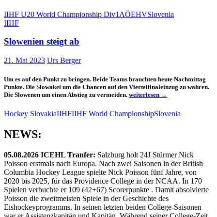
U20
gewinnt
IIHF U20 World Championship Div1A
ÖEHV
Slovenia
ersten
IIHF
Test
Slowenien steigt ab
21. Mai 2023
Urs Berger
Um es auf den Punkt zu bringen. Beide Teams brauchten heute Nachmittag
Punkte. Die Slowakei um die Chancen auf den Viertelfinaleinzug zu wahren.
Slowenien
Die Slowenen um einen Abstieg zu vermeiden.
weiterlesen
→
steigt
ab
Hockey Slovakia
IIHF
IIHF World Championship
Slovenia
NEWS:
05.08.2026 ICEHL Tranfer:
Salzburg holt 24J Stürmer Nick
Poisson erstmals nach Europa. Nach zwei Saisonen in der British
Columbia Hockey League spielte Nick Poisson fünf Jahre, von
2020 bis 2025, für das Providence College in der NCAA. In 170
Spielen verbuchte er 109 (42+67) Scorerpunkte . Damit absolvierte
Poisson die zweitmeisten Spiele in der Geschichte des
Eishockeyprogramms. In seinen letzten beiden College-Saisonen
war er Assistenzkapitän und Kapitän. Während seiner College-Zeit