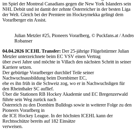
im Spiel der Montreal Canadians gegen die New York Islanders sein
NHL Debüt und ist damit der zehnte Österreicher in der besten Liga
der Welt. Gleich bei der Premiere im Hockeymekka gelingt dem
Vorarlberger ein Assist.
Julian Metzler #25, Pioneers Vorarlberg, © Puckfans.at / Andre
Robanser
04.04.2026 ICEHL Transfer:
Der 25-jährige Flügelstürmer Julian
Metzler unterzeichnete beim EC VSV einen Vertrag
über zwei Jahre und möchte in Villach den nächsten Schritt in seiner
Karriere setzen.
Der gebürtige Vorarlberger durchlief Teile seiner
Nachwuchsausbildung beim Dornbirner EC,
ehe es ihn früh in die Schweiz zog, wo er in Nachwuchsligen für
den Rheinthaler SC auflief.
Über die Stationen RB Hockey Akademie und EC Bregenzerwald
führte sein Weg zurück nach
Österreich zu den Dornbirn Bulldogs sowie in weiterer Folge zu den
Pioneers Vorarlberg in
die ICE Hockey League. In der höchsten ICEHL kann der
Rechtsschütze bereits auf 182 Einsätze
verweisen.