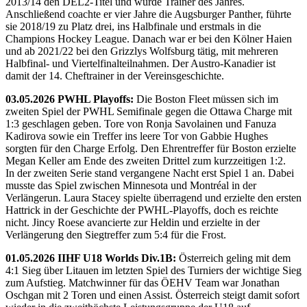
2013/14 den DEL2-Titel und wurde Trainer des Jahres.
Anschließend coachte er vier Jahre die Augsburger Panther, führte
sie 2018/19 zu Platz drei, ins Halbfinale und erstmals in die
Champions Hockey League. Danach war er bei den Kölner Haien
und ab 2021/22 bei den Grizzlys Wolfsburg tätig, mit mehreren
Halbfinal- und Viertelfinalteilnahmen. Der Austro-Kanadier ist
damit der 14. Cheftrainer in der Vereinsgeschichte.
03.05.2026 PWHL Playoffs:
Die Boston Fleet müssen sich im
zweiten Spiel der PWHL Semifinale gegen die Ottawa Charge mit
1:3 geschlagen geben. Tore von Ronja Savolainen und Fanuza
Kadirova sowie ein Treffer ins leere Tor von Gabbie Hughes
sorgten für den Charge Erfolg. Den Ehrentreffer für Boston erzielte
Megan Keller am Ende des zweiten Drittel zum kurzzeitigen 1:2.
In der zweiten Serie stand vergangene Nacht erst Spiel 1 an. Dabei
musste das Spiel zwischen Minnesota und Montréal in der
Verlängerun. Laura Stacey spielte überragend und erzielte den ersten
Hattrick in der Geschichte der PWHL-Playoffs, doch es reichte
nicht. Jincy Roese avancierte zur Heldin und erzielte in der
Verlängerung den Siegtreffer zum 5:4 für die Frost.
01.05.2026 IIHF U18 Worlds Div.1B:
Österreich geling mit dem
4:1 Sieg über Litauen im letzten Spiel des Turniers der wichtige Sieg
zum Aufstieg. Matchwinner für das ÖEHV Team war Jonathan
Oschgan mit 2 Toren und einen Assist. Österreich steigt damit sofort