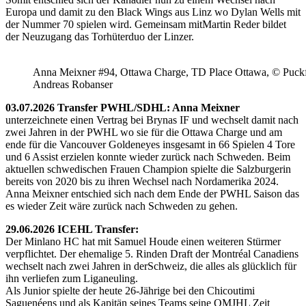
Europa und damit zu den Black Wings aus Linz wo Dylan Wells mit
der Nummer 70 spielen wird. Gemeinsam mitMartin Reder bildet
der Neuzugang das Torhüterduo der Linzer.
Anna Meixner #94, Ottawa Charge, TD Place Ottawa, © Puckfa
Andreas Robanser
03.07.2026 Transfer PWHL/SDHL: Anna Meixner
unterzeichnete einen Vertrag bei Brynas IF und wechselt damit nach
zwei Jahren in der PWHL wo sie für die Ottawa Charge und am
ende für die Vancouver Goldeneyes insgesamt in 66 Spielen 4 Tore
und 6 Assist erzielen konnte wieder zurück nach Schweden. Beim
aktuellen schwedischen Frauen Champion spielte die Salzburgerin
bereits von 2020 bis zu ihren Wechsel nach Nordamerika 2024.
Anna Meixner entschied sich nach dem Ende der PWHL Saison das
es wieder Zeit wäre zurück nach Schweden zu gehen.
29.06.2026 ICEHL Transfer:
Der Minlano HC hat mit Samuel Houde einen weiteren Stürmer
verpflichtet. Der ehemalige 5. Rinden Draft der Montréal Canadiens
wechselt nach zwei Jahren in derSchweiz, die alles als glücklich für
ihn verliefen zum Liganeuling.
Als Junior spielte der heute 26-Jährige bei den Chicoutimi
Saguenéens und als Kapitän seines Teams seine QMJHL Zeit