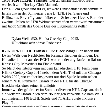
16.07.2026 ICEHL Transfer:
Der 21-jährige Edoardo Berti
wechselt zum Hockey Club Mailand.
Der 183 cm große und 80 kg schwere Linkshänder Berti sammelte
Erfahrung in der Schweizer Serie B (LNB) bei Sierre und
Bellinzona. Er verfügt auch üüber eine Schweizer Lizenz. Berti der
zweimal Italien bei U20 Weltmeisterschaften vertrat wird zusammen
mit Jacob Smith das Goalie Due des Liganeulings stellen.
Dylan Wells #30, Hlinka Gretzky Cup 2015,
©Puckfans.at/Andreas Robanser
05.07.2026 ICEHL Transfer:
Die Black Wings Linz haben mit
Dylan Wells den Nachfolger für Rasmus Tirronen gefunden. Der
Kanadier kommt aus der ECHL wo er in der abgelaufenen Saison
Kansas City Mavericks im Finale stand.
So bleibt der Titelgewinn mit dem kanadischen U18 Team beim
Hlinka Gretzky Cup 2015 neben dem AHL Titel mit den Chicago
Wolfs 2022, wo er aber insgesamt nur drei Spiele bestritt neben
seinem NHL Premieren Einsatz in der NHL für die Chicago
Blackhawks einer seiner Highlights.
Immer wieder gehörte er im Sommer diversen NHL Caps an, doch
ein weiterer Einsatz blieb dem 28-Jährigen verwehrt. So kam Wells
auf insgesamt 148 ECHL Spiele und 71 AHL Spiele inklusive
Playoffs.
Somit entschied sich der Kanadier nun zu einem Wechsel nach