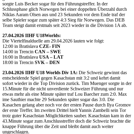
sorgte Luis Becker sogar für den Führungstreffer. In der
Schlussphase glich Norwegen bei einer doppelten Überzahl durch
Niklas Aaram Olsen aus und 23 Sekunden vor dem Ende traf der
selbe Spieler sogar zum später 4:3 Sieg für Norwegen. Das DEB
Team steigt damit erstmals seit 2023 wieder in die Division 1A ab.
27.04.2026 IIHF U18Worlds:
Die Viertelfinalduelle am 29.04.2026 lauten wie folgt:
12:00 in Bratislava
CZE- FIN
14:00 in Trencin
CAN – SWE
16:00 in Bratislava
USA – LAT
18:00 in Trencin
SVK – DEN
23.04.2026 IIHF U18 Worlds Div 1A:
Die Schweiz gewinnt das
entscheidende Spiel gegen Kasachstan mit 3:2 und kehrt damit
sofort wieder in die Top Division zurück. Tim Muenger sorgte in der
15.Minute für die nicht unverdiente Schweizer Führung und nur
etwas mehr als eine Minute später traf Lou Baecher zum 2:0. Max
ime Sauthier machte 29 Sekunden später sogar das 3:0. Die
Kasachen gelang aber noch vor der ersten Pause durch Ilya Gromov
der erste Treffer. Im zweiten Drittel hielt Yannis Zambelli sein Tor
trotz guter Kasachstan Möglichkeiten sauber. Kasachstan kam in der
43.Minute sogar zum Anschlusstreffer doch die Schweiz brachte die
knappe Führung über die Zeit und bleibt damit auch weiter
ungeschlagen.