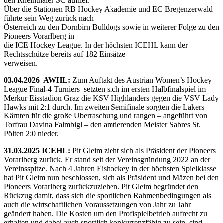
den Rheinthaler SC auflief.
Über die Stationen RB Hockey Akademie und EC Bregenzerwald
führte sein Weg zurück nach
Österreich zu den Dornbirn Bulldogs sowie in weiterer Folge zu den
Pioneers Vorarlberg in
die ICE Hockey League. In der höchsten ICEHL kann der
Rechtsschütze bereits auf 182 Einsätze
verweisen.
03.04.2026 AWHL:
Zum Auftakt des Austrian Women’s Hockey
League Final-4 Turniers setzten sich im ersten Halbfinalspiel im
Merkur Eisstadion Graz die KSV Highlanders gegen die VSV Lady
Hawks mit 2:1 durch. Im zweiten Semifinale sorgten die Lakers
Kärnten für die große Überraschung und rangen – angeführt von
Torfrau Davina Falmbigl – den amtierenden Meister Sabres St.
Pölten 2:0 nieder.
31.03.2025 ICEHL:
Pit Gleim zieht sich als Präsident der Pioneers
Vorarlberg zurück. Er stand seit der Vereinsgründung 2022 an der
Vereinsspitze. Nach 4 Jahren Eishockey in der höchsten Spielklasse
hat Pit Gleim nun beschlossen, sich als Präsident und Mäzen bei den
Pioneers Vorarlberg zurückzuziehen. Pit Gleim begründet den
Rückzug damit, dass sich die sportlichen Rahmenbedingungen als
auch die wirtschaftlichen Voraussetzungen von Jahr zu Jahr
geändert haben. Die Kosten um den Profispielbetrieb aufrecht zu
erhalten und dabei auch sportlich konkurrenzfähig zu sein, sind