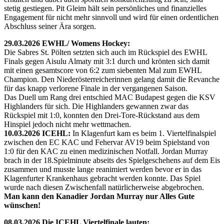
stetig gestiegen. Pit Gleim hält sein persönliches und finanzielles
Engagement für nicht mehr sinnvoll und wird für einen ordentlichen
Abschluss seiner Ära sorgen.
29.03.2026 EWHL/ Womens Hockey:
Die Sabres St. Pölten setzten sich auch im Rückspiel des EWHL
Finals gegen Aisulu Almaty mit 3:1 durch und krönten sich damit
mit einen gesamtscore von 6:2 zum siebenten Mal zum EWHL
Champion. Den Niederösterreicherinnen gelang damit die Revanche
für das knapp verlorene Finale in der vergangenen Saison.
Das Duell um Rang drei entschied MAC Budapest gegen die KSV
Highlanders für sich. Die Highlanders gewannen zwar das
Rückspiel mit 1:0, konnten den Drei-Tore-Rückstand aus dem
Hinspiel jedoch nicht mehr wettmachen.
10.03.2026 ICEHL:
In Klagenfurt kam es beim 1. Viertelfinalspiel
zwischen den EC KAC und Fehervar AV19 beim Spielstand von
1:0 für den KAC zu einen medizinischen Notfall. Jordan Murray
brach in der 18.Spielminute abseits des Spielgeschehens auf dem Eis
zusammen und musste lange reanimiert werden bevor er in das
Klagenfurter Krankenhaus gebracht werden konnte. Das Spiel
wurde nach diesen Zwischenfall natürlicherweise abgebrochen.
Man kann den Kanadier Jordan Murray nur Alles Gute
wünschen!
08.03.2026 Die ICEHL Viertelfinale lauten: