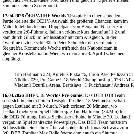
gleich acht verschiedene Torchützen und gleich 14 Spieler erhielten
zumindest einen Scorerpunkt.
17.04.2026 ÖEHV/IIHF Worlds Testspiel
: In einer schnellen
Partie kreierte die ÖEHV-Auswahl die größeren Chancen, kam im
Mitteldrittel durch einen Doppelpack von Benjamin Nissner zur
verdienten 2:0-Führung. Italien verkürzte kurz darauf auf 1:2 und
kam durch Glück im Schlussabschnitt zum Ausgleich. In der
Overtime erzielte schließlich Peter Schneider den verdienten
Siegtreffer. Kommende Woche trifft sich das Nationalteam in
gleicher Konstellation in Wien, wo man am 23. April Tschechien
empfängt.
Tim Hartmann #23, Aurelius Pizka #6, Liron-Alec Pellizzari #16
Nikitins #29, Pre Game U18 World Championship 2026 LAT 
Vladimír Dzurilla Arena, Bratislava, © Puckfans.at / Andreas 
16.04.2026 IIHF U18 Worlds Pre-Game:
Das DEB U18 Team
setzt sich in einem flotten Testspiel für die U18 Weltmeisterschaft
gegen Lettland mit 3:0 durch. Nach torlosen 20 Minuten, wo
Lettland mehr vom Spiel hatte sorgte Tim Hartmann (34.Min) für
die DEB Führung. Lukas Steihauser erhöhte in Minute 39. Lettland
vergab im Spiel zahlreiche Powerplays, Das DEB Team nutzte im
Schlussdrittel eines ihrer Überzahlspiele durch Jonas Schwarz zum
3:0. DEB Torhüter Max Bolle feierte damit auch ein Shutout.