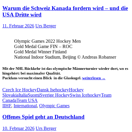
Italien
Warum die Schweiz Kanada fordern wird – und die
als
erwartet
USA Dritte wird
11. Februar 2026
Urs Berger
Olympic Games 2022 Hockey Men
Gold Medal Game FIN – ROC
Gold Medal Winner Finland
National Indoor Stadium, Beijing © Andreas Robanser
Mit der NHL Rückkehr ist das olympische Männerturnier wieder dort, wo es
hingehört: bei maximaler Qualität.
Warum
Puckfans versucht einen Blick in die Glaskugel.
weiterlesen
→
die
Schweiz
Czech Ice Hockey
Dansk Isehockey
Hockey
Kanada
Slovakia
Italia
Suomi
Sverige Hockey
Swiss Icehockey
Team
fordern
Canada
Team USA
wird
IIHF
,
International
,
Olympic Games
–
und
die
Offenes Spiel geht an Deutschland
USA
Dritte
10. Februar 2026
Urs Berger
wird