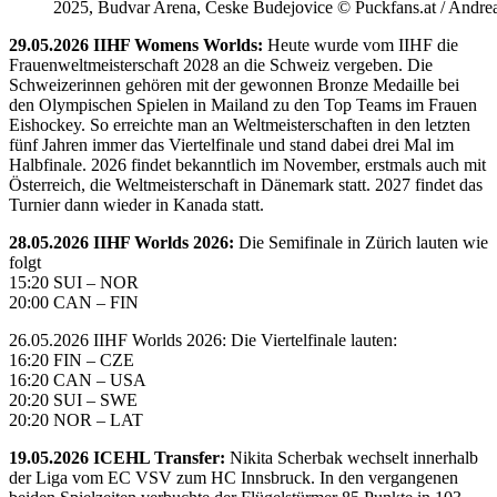
2025, Budvar Arena, Ceske Budejovice © Puckfans.at / Andre
29.05.2026 IIHF Womens Worlds:
Heute wurde vom IIHF die
Frauenweltmeisterschaft 2028 an die Schweiz vergeben. Die
Schweizerinnen gehören mit der gewonnen Bronze Medaille bei
den Olympischen Spielen in Mailand zu den Top Teams im Frauen
Eishockey. So erreichte man an Weltmeisterschaften in den letzten
fünf Jahren immer das Viertelfinale und stand dabei drei Mal im
Halbfinale. 2026 findet bekanntlich im November, erstmals auch mit
Österreich, die Weltmeisterschaft in Dänemark statt. 2027 findet das
Turnier dann wieder in Kanada statt.
28.05.2026 IIHF Worlds 2026:
Die Semifinale in Zürich lauten wie
folgt
15:20 SUI – NOR
20:00 CAN – FIN
26.05.2026 IIHF Worlds 2026: Die Viertelfinale lauten:
16:20 FIN – CZE
16:20 CAN – USA
20:20 SUI – SWE
20:20 NOR – LAT
19.05.2026 ICEHL Transfer:
Nikita Scherbak wechselt innerhalb
der Liga vom EC VSV zum HC Innsbruck. In den vergangenen