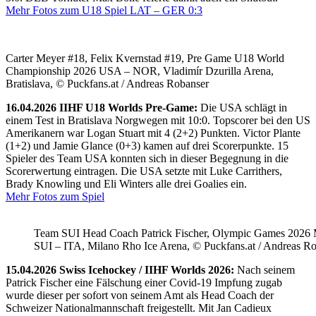
Mehr Fotos zum U18 Spiel LAT – GER 0:3
Carter Meyer #18, Felix Kvernstad #19, Pre Game U18 World
Championship 2026 USA – NOR, Vladimír Dzurilla Arena,
Bratislava, © Puckfans.at / Andreas Robanser
16.04.2026 IIHF U18 Worlds Pre-Game:
Die USA schlägt in
einem Test in Bratislava Norgwegen mit 10:0. Topscorer bei den US
Amerikanern war Logan Stuart mit 4 (2+2) Punkten. Victor Plante
(1+2) und Jamie Glance (0+3) kamen auf drei Scorerpunkte. 15
Spieler des Team USA konnten sich in dieser Begegnung in die
Scorerwertung eintragen. Die USA setzte mit Luke Carrithers,
Brady Knowling und Eli Winters alle drei Goalies ein.
Mehr Fotos zum Spiel
Team SUI Head Coach Patrick Fischer, Olympic Games 202
SUI – ITA, Milano Rho Ice Arena, © Puckfans.at / Andreas R
15.04.2026 Swiss Icehockey / IIHF Worlds 2026:
Nach seinem
Patrick Fischer eine Fälschung einer Covid-19 Impfung zugab
wurde dieser per sofort von seinem Amt als Head Coach der
Schweizer Nationalmannschaft freigestellt. Mit Jan Cadieux