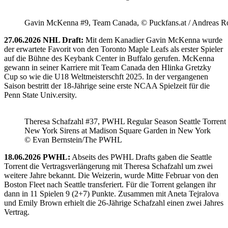
Gavin McKenna #9, Team Canada, © Puckfans.at / Andreas R
27.06.2026 NHL Draft:
Mit dem Kanadier Gavin McKenna wurde
der erwartete Favorit von den Toronto Maple Leafs als erster Spieler
auf die Bühne des Keybank Center in Buffalo gerufen. McKenna
gewann in seiner Karriere mit Team Canada den Hlinka Gretzky
Cup so wie die U18 Weltmeisterschft 2025. In der vergangenen
Saison bestritt der 18-Jährige seine erste NCAA Spielzeit für die
Penn State Univ.ersity.
Theresa Schafzahl #37, PWHL Regular Season Seattle Torrent 
New York Sirens at Madison Square Garden in New York
© Evan Bernstein/The PWHL
18.06.2026 PWHL:
Abseits des PWHL Drafts gaben die Seattle
Torrent die Vertragsverlängerung mit Theresa Schafzahl um zwei
weitere Jahre bekannt. Die Weizerin, wurde Mitte Februar von den
Boston Fleet nach Seattle transferiert. Für die Torrent gelangen ihr
dann in 11 Spielen 9 (2+7) Punkte. Zusammen mit Aneta Tejralova
und Emily Brown erhielt die 26-Jährige Schafzahl einen zwei Jahres
Vertrag.