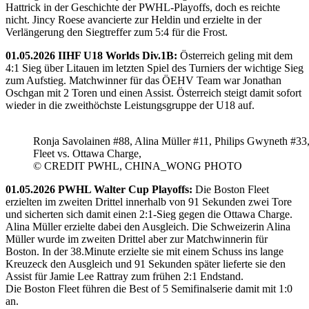
Hattrick in der Geschichte der PWHL-Playoffs, doch es reichte
nicht. Jincy Roese avancierte zur Heldin und erzielte in der
Verlängerung den Siegtreffer zum 5:4 für die Frost.
01.05.2026 IIHF U18 Worlds Div.1B:
Österreich geling mit dem
4:1 Sieg über Litauen im letzten Spiel des Turniers der wichtige Sieg
zum Aufstieg. Matchwinner für das ÖEHV Team war Jonathan
Oschgan mit 2 Toren und einen Assist. Österreich steigt damit sofort
wieder in die zweithöchste Leistungsgruppe der U18 auf.
Ronja Savolainen #88, Alina Müller #11, Philips Gwyneth #33
Fleet vs. Ottawa Charge,
© CREDIT PWHL, CHINA_WONG PHOTO
01.05.2026 PWHL Walter Cup Playoffs:
Die Boston Fleet
erzielten im zweiten Drittel innerhalb von 91 Sekunden zwei Tore
und sicherten sich damit einen 2:1-Sieg gegen die Ottawa Charge.
Alina Müller erzielte dabei den Ausgleich. Die Schweizerin Alina
Müller wurde im zweiten Drittel aber zur Matchwinnerin für
Boston. In der 38.Minute erzielte sie mit einem Schuss ins lange
Kreuzeck den Ausgleich und 91 Sekunden später lieferte sie den
Assist für Jamie Lee Rattray zum frühen 2:1 Endstand.
Die Boston Fleet führen die Best of 5 Semifinalserie damit mit 1:0
an.