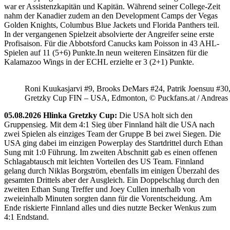
war er Assistenzkapitän und Kapitän. Während seiner College-Zeit
nahm der Kanadier zudem an den Development Camps der Vegas
Golden Knights, Columbus Blue Jackets und Florida Panthers teil.
In der vergangenen Spielzeit absolvierte der Angreifer seine erste
Profisaison. Für die Abbotsford Canucks kam Poisson in 43 AHL-
Spielen auf 11 (5+6) Punkte.In neun weiteren Einsätzen für die
Kalamazoo Wings in der ECHL erzielte er 3 (2+1) Punkte.
Roni Kuukasjarvi #9, Brooks DeMars #24, Patrik Joensuu #30
Gretzky Cup FIN – USA, Edmonton, © Puckfans.at / Andreas
05.08.2026 Hlinka Gretzky Cup:
Die USA holt sich den
Gruppensieg. Mit dem 4:1 Sieg über Finnland hält die USA nach
zwei Spielen als einziges Team der Gruppe B bei zwei Siegen. Die
USA ging dabei im einzigen Powerplay des Startdrittel durch Ethan
Sung mit 1:0 Führung. Im zweiten Abschnitt gab es einen offenen
Schlagabtausch mit leichten Vorteilen des US Team. Finnland
gelang durch Niklas Borgström, ebenfalls im einigen Überzahl des
gesamten Drittels aber der Ausgleich. Ein Doppelschlag durch den
zweiten Ethan Sung Treffer und Joey Cullen innerhalb von
zweieinhalb Minuten sorgten dann für die Vorentscheidung. Am
Ende riskierte Finnland alles und dies nutzte Becker Wenkus zum
4:1 Endstand.