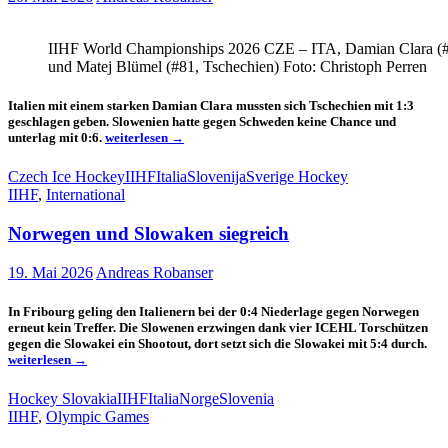
IIHF World Championships 2026 CZE – ITA, Damian Clara (#2
und Matej Blümel (#81, Tschechien) Foto: Christoph Perren
Italien mit einem starken Damian Clara mussten sich Tschechien mit 1:3
geschlagen geben. Slowenien hatte gegen Schweden keine Chance und
Italien
unterlag mit 0:6.
weiterlesen
→
mit
knapper
Czech Ice Hockey
IIHF
Italia
Slovenija
Sverige Hockey
Niederlage
IIHF
,
International
und
Schweden
Norwegen und Slowaken siegreich
zerlegt
Slowenien
19. Mai 2026
Andreas Robanser
In Fribourg geling den Italienern bei der 0:4 Niederlage gegen Norwegen
erneut kein Treffer. Die Slowenen erzwingen dank vier ICEHL Torschützen
Nor
gegen die Slowakei ein Shootout, dort setzt sich die Slowakei mit 5:4 durch.
und
weiterlesen
→
Slo
sie
Hockey Slovakia
IIHF
Italia
Norge
Slovenia
IIHF
,
Olympic Games