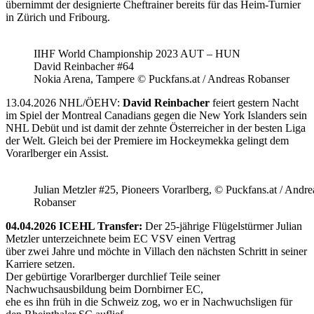
übernimmt der designierte Cheftrainer bereits für das Heim-Turnier
in Zürich und Fribourg.
IIHF World Championship 2023 AUT – HUN
David Reinbacher #64
Nokia Arena, Tampere © Puckfans.at / Andreas Robanser
13.04.2026 NHL/ÖEHV:
David Reinbacher
feiert gestern Nacht
im Spiel der Montreal Canadians gegen die New York Islanders sein
NHL Debüt und ist damit der zehnte Österreicher in der besten Liga
der Welt. Gleich bei der Premiere im Hockeymekka gelingt dem
Vorarlberger ein Assist.
Julian Metzler #25, Pioneers Vorarlberg, © Puckfans.at / Andre
Robanser
04.04.2026 ICEHL Transfer:
Der 25-jährige Flügelstürmer Julian
Metzler unterzeichnete beim EC VSV einen Vertrag
über zwei Jahre und möchte in Villach den nächsten Schritt in seiner
Karriere setzen.
Der gebürtige Vorarlberger durchlief Teile seiner
Nachwuchsausbildung beim Dornbirner EC,
ehe es ihn früh in die Schweiz zog, wo er in Nachwuchsligen für