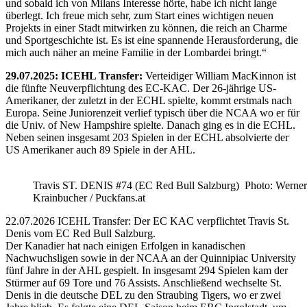
und sobald ich von Milans Interesse hörte, habe ich nicht lange
überlegt. Ich freue mich sehr, zum Start eines wichtigen neuen
Projekts in einer Stadt mitwirken zu können, die reich an Charme
und Sportgeschichte ist. Es ist eine spannende Herausforderung, die
mich auch näher an meine Familie in der Lombardei bringt.“
29.07.2025: ICEHL Transfer:
Verteidiger William MacKinnon ist
die fünfte Neuverpflichtung des EC-KAC. Der 26-jährige US-
Amerikaner, der zuletzt in der ECHL spielte, kommt erstmals nach
Europa. Seine Juniorenzeit verlief typisch über die NCAA wo er für
die Univ. of New Hampshire spielte. Danach ging es in die ECHL.
Neben seinen insgesamt 203 Spielen in der ECHL absolvierte der
US Amerikaner auch 89 Spiele in der AHL.
Travis ST. DENIS #74 (EC Red Bull Salzburg) Photo: Werner
Krainbucher / Puckfans.at
22.07.2026 ICEHL Transfer: Der EC KAC verpflichtet Travis St.
Denis vom EC Red Bull Salzburg.
Der Kanadier hat nach einigen Erfolgen in kanadischen
Nachwuchsligen sowie in der NCAA an der Quinnipiac University
fünf Jahre in der AHL gespielt. In insgesamt 294 Spielen kam der
Stürmer auf 69 Tore und 76 Assists. Anschließend wechselte St.
Denis in die deutsche DEL zu den Straubing Tigers, wo er zwei