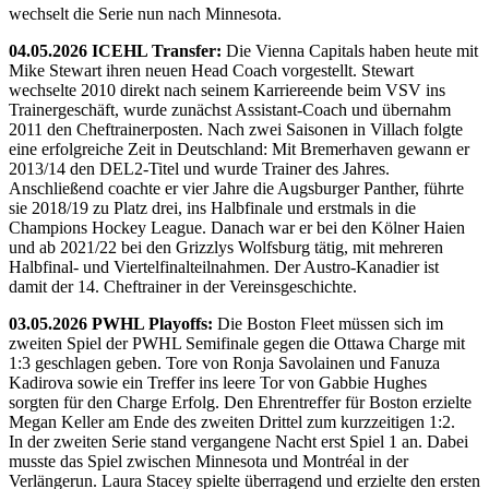
wechselt die Serie nun nach Minnesota.
04.05.2026 ICEHL Transfer:
Die Vienna Capitals haben heute mit
Mike Stewart ihren neuen Head Coach vorgestellt. Stewart
wechselte 2010 direkt nach seinem Karriereende beim VSV ins
Trainergeschäft, wurde zunächst Assistant-Coach und übernahm
2011 den Cheftrainerposten. Nach zwei Saisonen in Villach folgte
eine erfolgreiche Zeit in Deutschland: Mit Bremerhaven gewann er
2013/14 den DEL2-Titel und wurde Trainer des Jahres.
Anschließend coachte er vier Jahre die Augsburger Panther, führte
sie 2018/19 zu Platz drei, ins Halbfinale und erstmals in die
Champions Hockey League. Danach war er bei den Kölner Haien
und ab 2021/22 bei den Grizzlys Wolfsburg tätig, mit mehreren
Halbfinal- und Viertelfinalteilnahmen. Der Austro-Kanadier ist
damit der 14. Cheftrainer in der Vereinsgeschichte.
03.05.2026 PWHL Playoffs:
Die Boston Fleet müssen sich im
zweiten Spiel der PWHL Semifinale gegen die Ottawa Charge mit
1:3 geschlagen geben. Tore von Ronja Savolainen und Fanuza
Kadirova sowie ein Treffer ins leere Tor von Gabbie Hughes
sorgten für den Charge Erfolg. Den Ehrentreffer für Boston erzielte
Megan Keller am Ende des zweiten Drittel zum kurzzeitigen 1:2.
In der zweiten Serie stand vergangene Nacht erst Spiel 1 an. Dabei
musste das Spiel zwischen Minnesota und Montréal in der
Verlängerun. Laura Stacey spielte überragend und erzielte den ersten