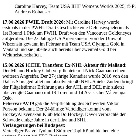
Caroline Harvey, Team USA IIHF Womens Worlds 2025, © Puc
Andreas Robanser
17.06.2026 PWHL Draft 2026:
Mit Caroline Harvey wurde
erstmals in der PWHL Draft Geschichte eine Defensivspielerin als
1st Round 1 Pick am PWHL Draft von den Vancouver Goldeneyes
aufgerufen. Die 23-Jährige US Amerikanerin von der Univ. of
Wisconsin gewann im Februar mit Team USA Olympia Gold in
Mailand und sie jubelte auch bereits über zweimal Gold bei
Weltmeisterschaften.
15.06.2026 ICEHL Transfers: Ex-NHL-Akteur für Mailand:
Der Milano Hockey Club verpflichtete mit Nick Caamano einen
weiteren Angreifer. Der 27-jährige Kanadier wurde 2016 von den
Dallas Stars gedraftet und absolvierte 40 NHL-Spiele. Zudem bringt
der Flügelstürmer Erfahrung aus der AHL und DEL mit; zuletzt
überzeugte Caamano mit 19 Toren und 14 Assists bei Vålerenga
Oslo.
Fehérvár AV19
gab die Verpflichtung des Schweden Viktor
Persson bekannt. Der 24-jährige Verteidiger kommt vom
HockeyAllsvenskan-Klub MoDo Hockey. Davor verbrachte der
Schwede einige Jahre in der Liiga und SHL.
Verlängerungen bei Budapest:
Verteidiger Paavo Tyni und Stürmer Topi Rönni bleiben eine