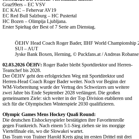
Graz99ers – EC VSV
EC KAC – Fehervar AV19
EC Red Bull Salzburg – HC Pustertal
HC Bozen – Olimpija Ljubljana.
Erster Spieltag der Best of 7 Serie am Dienstag.
ÖEHV Head Coach Roger Bader, IIHF World Championship 
SUI – AUT
Jyske Bank Boxen, Herning, © Puckfans.at / Andreas Robanse
02.03.2026 ÖEHV:
Roger Bader bleibt Sportdirektor und Herren-
Teamchef bis 2028.
Der ÖEHV geht den erfolgreichen Weg mit Sportdirektor und
Herren-Head Coach Roger Bader weiter. Noch vor Beginn der
WM-Vorbereitung wurde der Vertrag des Schweizers um weitere
zwei Jahre bis Ende September 2028 verlängert. Die großen
gemeinsamen Ziele: sich weiter in der Top Division etablieren und
sich für die Olympischen Winterspiele 2030 qualifizieren.
Olympic Games Mens Hockey Quali Round:
Die deutschen Eishockeyspieler bestätigten ihre Favoritenrolle
gegen Frankreich. Nach einem 5:1-Sieg ziehen sie ins morgige
Viertelfinale ein, wo die Slowakei wartet.
Das Team von Trainer Harold Kreis ging im ersten Drittel mit drei