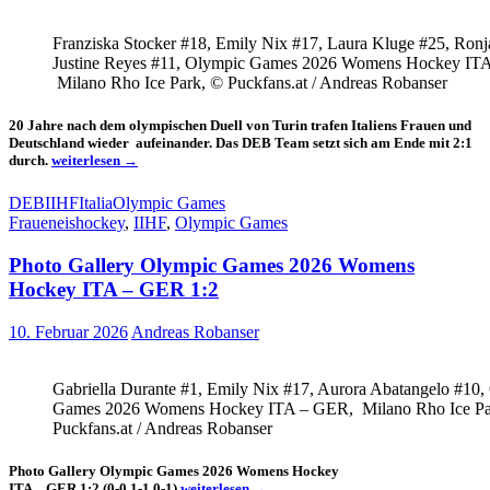
Franziska Stocker #18, Emily Nix #17, Laura Kluge #25, Ronj
Justine Reyes #11, Olympic Games 2026 Womens Hockey IT
Milano Rho Ice Park, © Puckfans.at / Andreas Robanser
20 Jahre nach dem olympischen Duell von Turin trafen Italiens Frauen und
Deutschland wieder aufeinander. Das DEB Team setzt sich am Ende mit 2:1
Offenes
durch.
weiterlesen
→
Spiel
geht
DEB
IIHF
Italia
Olympic Games
an
Fraueneishockey
,
IIHF
,
Olympic Games
Deutschland
Photo Gallery Olympic Games 2026 Womens
Hockey ITA – GER 1:2
10. Februar 2026
Andreas Robanser
Gabriella Durante #1, Emily Nix #17, Aurora Abatangelo #10,
Games 2026 Womens Hockey ITA – GER, Milano Rho Ice Pa
Puckfans.at / Andreas Robanser
Photo Gallery Olympic Games 2026 Womens Hockey
Photo
ITA – GER 1:2 (0-0,1-1,0-1)
weiterlesen
→