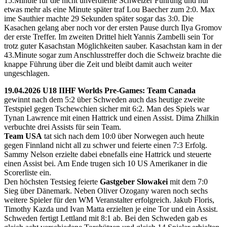
15.Minute für die nicht unverdiente Schweizer Führung und nur
etwas mehr als eine Minute später traf Lou Baecher zum 2:0. Max
ime Sauthier machte 29 Sekunden später sogar das 3:0. Die
Kasachen gelang aber noch vor der ersten Pause durch Ilya Gromov
der erste Treffer. Im zweiten Drittel hielt Yannis Zambelli sein Tor
trotz guter Kasachstan Möglichkeiten sauber. Kasachstan kam in der
43.Minute sogar zum Anschlusstreffer doch die Schweiz brachte die
knappe Führung über die Zeit und bleibt damit auch weiter
ungeschlagen.
19.04.2026 U18 IIHF Worlds Pre-Games: Team Canada
gewinnt nach dem 5:2 über Schweden auch das heutige zweite
Testspiel gegen Tschewchien sicher mit 6:2. Man des Spiels war
Tynan Lawrence mit einen Hattrick und einen Assist. Dima Zhilkin
verbuchte drei Assists für sein Team.
Team USA
tat sich nach dem 10:0 über Norwegen auch heute
gegen Finnland nicht all zu schwer und feierte einen 7:3 Erfolg.
Sammy Nelson erzielte dabei ebnefalls eine Hattrick und steuerte
einen Assist bei. Am Ende trugen sich 10 US Amerikaner in die
Scorerliste ein.
Den höchsten Testsieg feierte
Gastgeber Slowakei
mit dem 7:0
Sieg über Dänemark. Neben Oliver Ozogany waren noch sechs
weitere Spieler für den WM Veranstalter erfolgreich. Jakub Floris,
Timothy Kazda und Ivan Matta erzielten je eine Tor und ein Assist.
Schweden fertigt Lettland mit 8:1 ab. Bei den Schweden gab es