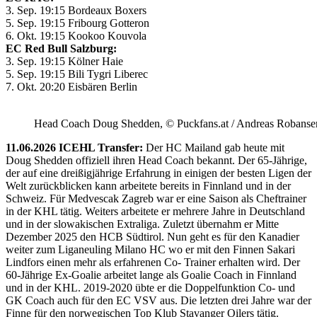
3. Sep. 19:15 Bordeaux Boxers
5. Sep. 19:15 Fribourg Gotteron
6. Okt. 19:15 Kookoo Kouvola
EC Red Bull Salzburg:
3. Sep. 19:15 Kölner Haie
5. Sep. 19:15 Bili Tygri Liberec
7. Okt. 20:20 Eisbären Berlin
Head Coach Doug Shedden, © Puckfans.at / Andreas Robanse
11.06.2026 ICEHL Transfer:
Der HC Mailand gab heute mit
Doug Shedden offiziell ihren Head Coach bekannt. Der 65-Jährige,
der auf eine dreißigjährige Erfahrung in einigen der besten Ligen der
Welt zurückblicken kann arbeitete bereits in Finnland und in der
Schweiz. Für Medvescak Zagreb war er eine Saison als Cheftrainer
in der KHL tätig. Weiters arbeitete er mehrere Jahre in Deutschland
und in der slowakischen Extraliga. Zuletzt übernahm er Mitte
Dezember 2025 den HCB Südtirol. Nun geht es für den Kanadier
weiter zum Liganeuling Milano HC wo er mit den Finnen Sakari
Lindfors einen mehr als erfahrenen Co- Trainer erhalten wird. Der
60-Jährige Ex-Goalie arbeitet lange als Goalie Coach in Finnland
und in der KHL. 2019-2020 übte er die Doppelfunktion Co- und
GK Coach auch für den EC VSV aus. Die letzten drei Jahre war der
Finne für den norwegischen Top Klub Stavanger Oilers tätig.