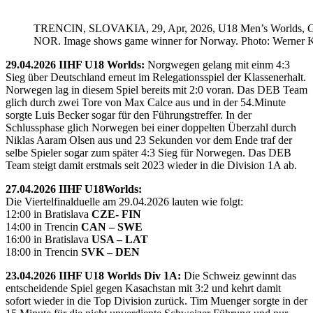
TRENCIN, SLOVAKIA, 29, Apr, 2026, U18 Men’s Worlds, 
NOR. Image shows game winner for Norway. Photo: Werner K
29.04.2026 IIHF U18 Worlds:
Norgwegen gelang mit einm 4:3
Sieg über Deutschland erneut im Relegationsspiel der Klassenerhalt.
Norwegen lag in diesem Spiel bereits mit 2:0 voran. Das DEB Team
glich durch zwei Tore von Max Calce aus und in der 54.Minute
sorgte Luis Becker sogar für den Führungstreffer. In der
Schlussphase glich Norwegen bei einer doppelten Überzahl durch
Niklas Aaram Olsen aus und 23 Sekunden vor dem Ende traf der
selbe Spieler sogar zum später 4:3 Sieg für Norwegen. Das DEB
Team steigt damit erstmals seit 2023 wieder in die Division 1A ab.
27.04.2026 IIHF U18Worlds:
Die Viertelfinalduelle am 29.04.2026 lauten wie folgt:
12:00 in Bratislava
CZE- FIN
14:00 in Trencin
CAN – SWE
16:00 in Bratislava
USA – LAT
18:00 in Trencin
SVK – DEN
23.04.2026 IIHF U18 Worlds Div 1A:
Die Schweiz gewinnt das
entscheidende Spiel gegen Kasachstan mit 3:2 und kehrt damit
sofort wieder in die Top Division zurück. Tim Muenger sorgte in der