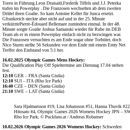
Toren in Führung.Leon Draisaitl,Frederik Tiffels und J.J. Peterka
trafen im Powerplay . Die Franzosen wechselten ab dem zweiten
Drittel ihren Goalie. So kam Antoine Keller für Junca ersetzt.
Gfrankreich steckte aber nicht auf und in der 25. Minute
verkürztePierre-Édouard Bellemare zumindest einmal. In der 48.
Minute sorgte Goalie Joshua Samanski wieder für Ruhe im DEB
Team als er in einem Powerplay einfach nicht zu bezwingen war.
Die Franzosen versuchten es am Ende sogar ohne Torhüter, doch
Nico Sturm stellte 56 Sekunden vor dem Ende mit einem Emty Net
Treffer den Endstand von 5:1 her.
16.02.2025 Olympic Games Mens Hockey:
Die Qualification Play Off Spieltermine am Dienstag 17.04 stehen
fest.
12:10
GER – FRA (Santa Giulia)
12:10
SUI – ITA (Rho Ice Park)
16:40
CZE – DEN (Santa Giulia)
21:10
SWE – LAT (Santa Giulia)
Sara Hjalmarsson #19, Lisa Johansson #51, Hanna Thuvik #22
Hitosato #4, Olympic Games 2026 Womens Hockey JPN – S
Rho Ice Park, © Puckfans.at / Andreas Robanser
10.02.2026 Olympic Games 2026 Womens Hockey:
Schweden