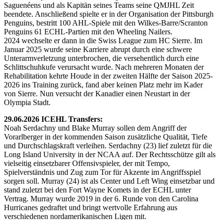
Saguenéens und als Kapitän seines Teams seine QMJHL Zeit
beendete. Anschließend spielte er in der Organisation der Pittsburgh
Penguins, bestritt 100 AHL-Spiele mit den Wilkes-Barre/Scranton
Penguins 61 ECHL-Partien mit den Wheeling Nailers.
2024 wechselte er dann in die Swiss League zum HC Sierre. Im
Januar 2025 wurde seine Karriere abrupt durch eine schwere
Unterarmverletzung unterbrochen, die versehentlich durch eine
Schlittschuhkufe verursacht wurde. Nach mehreren Monaten der
Rehabilitation kehrte Houde in der zweiten Hälfte der Saison 2025-
2026 ins Training zurück, fand aber keinen Platz mehr im Kader
von Sierre. Nun versucht der Kanadier einen Neustart in der
Olympia Stadt.
29.06.2026 ICEHL Transfers:
Noah Serdachny und Blake Murray sollen dem Angriff der
Vorarlberger in der kommenden Saison zusätzliche Qualität, Tiefe
und Durchschlagskraft verleihen. Serdachny (23) lief zuletzt für die
Long Island University in der NCAA auf. Der Rechtsschütze gilt als
vielseitig einsetzbarer Offensivspieler, der mit Tempo,
Spielverständnis und Zug zum Tor für Akzente im Angriffsspiel
sorgen soll. Murray (24) ist als Center und Left Wing einsetzbar und
stand zuletzt bei den Fort Wayne Komets in der ECHL unter
Vertrag. Murray wurde 2019 in der 6. Runde von den Carolina
Hurricanes gedraftet und bringt wertvolle Erfahrung aus
verschiedenen nordamerikanischen Ligen mit.