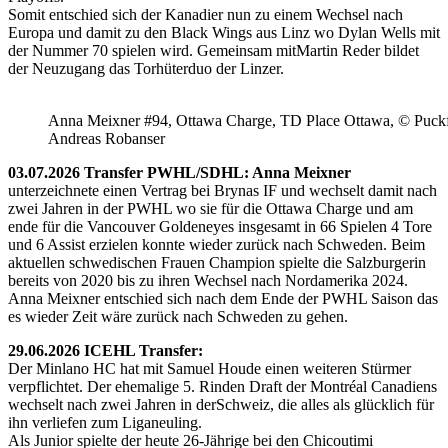
Somit entschied sich der Kanadier nun zu einem Wechsel nach
Europa und damit zu den Black Wings aus Linz wo Dylan Wells mit
der Nummer 70 spielen wird. Gemeinsam mitMartin Reder bildet
der Neuzugang das Torhüterduo der Linzer.
Anna Meixner #94, Ottawa Charge, TD Place Ottawa, © Puckfa
Andreas Robanser
03.07.2026 Transfer PWHL/SDHL: Anna Meixner
unterzeichnete einen Vertrag bei Brynas IF und wechselt damit nach
zwei Jahren in der PWHL wo sie für die Ottawa Charge und am
ende für die Vancouver Goldeneyes insgesamt in 66 Spielen 4 Tore
und 6 Assist erzielen konnte wieder zurück nach Schweden. Beim
aktuellen schwedischen Frauen Champion spielte die Salzburgerin
bereits von 2020 bis zu ihren Wechsel nach Nordamerika 2024.
Anna Meixner entschied sich nach dem Ende der PWHL Saison das
es wieder Zeit wäre zurück nach Schweden zu gehen.
29.06.2026 ICEHL Transfer:
Der Minlano HC hat mit Samuel Houde einen weiteren Stürmer
verpflichtet. Der ehemalige 5. Rinden Draft der Montréal Canadiens
wechselt nach zwei Jahren in derSchweiz, die alles als glücklich für
ihn verliefen zum Liganeuling.
Als Junior spielte der heute 26-Jährige bei den Chicoutimi