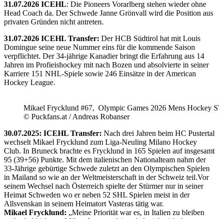
31.07.2026 ICEHL
: Die Pioneers Vorarlberg stehen wieder ohne
Head Coach da. Der Schwede Janne Grönvall wird die Position aus
privaten Gründen nicht antreten.
31.07.2026 ICEHL Transfer:
Der HCB Südtirol hat mit Louis
Domingue seine neue Nummer eins für die kommende Saison
verpflichtet. Der 34-jährige Kanadier bringt die Erfahrung aus 14
Jahren im Profieishockey mit nach Bozen und absolvierte in seiner
Karriere 151 NHL-Spiele sowie 246 Einsätze in der American
Hockey League.
Mikael Frycklund #67, Olympic Games 2026 Mens Hockey 
© Puckfans.at / Andreas Robanser
30.07.2025: ICEHL Transfer:
Nach drei Jahren beim HC Pustertal
wechselt Mikael Frycklund zum Liga-Neuling Milano Hockey
Club. In Bruneck brachte es Frycklund in 165 Spielen auf insgesamt
95 (39+56) Punkte. Mit dem italienischen Nationalteam nahm der
33-Jährige gebürtige Schwede zuletzt an den Olympischen Spielen
in Mailand so wie an der Weltmeisterschaft in der Schweiz teil.Vor
seinem Wechsel nach Österreich spielte der Stürmer nur in seiner
Heimat Schweden wo er neben 52 SHL Spielen meist in der
Allsvenskan in seinem Heimatort Vasteras tätig war.
Mikael Frycklund:
„Meine Priorität war es, in Italien zu bleiben