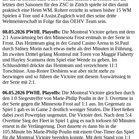
letzten drei Saisonen für den ZSC in Zürich spielte ist dies damit
praktisch eine Heim WM. Rohrer erzielte in seinen bisher 15 WM
Spielen 4 Tore und 4 Assist.Zugleich wird dies seine dritte
Weltmeisterschaft in Folge für das ÖEHV Team sein.
08.05.2026 PWHL Playoffs:
Die Montreal Victoire gehen mit dem
2:1 Auswärtssieg bei den Minnesota Frost erstmals in der Serie in
Front. Das Heimteam ging in der Grand Casino Arena in St.Paul
durch Sidney Morin nach etwas mehr als drei Minuten in Führung.
Im zweiten Drittel gelang Montreal mit Toren von Maggie Flaherty
und Hayley Scamurra dem Spiel eine Wende zu geben. Im
Schlussdrittel drückte das Heimteam und verzeichnete 11:1
Torschüsse. Ann-Renee Desbiens war aber nicht mehr zu
bezwingen und so führen die Victoire mit diesem Auswärtssieg in
der Serie mit 2:1.
06.05.2026 PWHL Playoffs:
Die Montreal Victoire gleichen durch
den 1:0 Siegestreffer von Marie-Philip Poulin in der 3. Overtime in
der Serie gegen die Minnesota Frost auf 1:1 aus. Im Gegensatz zu
Spiel 1 gab es in Game 2 deutlich weniger Strafen. Die Fleet ließen
dabei zwei Powerplay ungenutzt. Die Victoire drei. Nach dem 5:4
Overtime Sieg der Fleet in Spiel 1 ging es nach torlosen 60 Minuten
erneut in die Verlängerung. Dort dauerte es dann bis in die
105.Minute bis Marie-Philip Poulin mit einem One-Timer das Spiel
für die Montreal Victoire beenden konnte. Mit dem Stand von 1:1