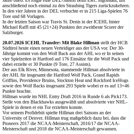
Jahre blieb. Es folgte eine DEL-Saison beim ERC Ingolstadt, um
anschließend noch einmal zu den Straubing Tigers zurückzukehren.
In den vier Jahren in der DEL verbuchte er in 215 Liga-Spielen 76
Tore und 68 Vorlagen.
In der letzten Saison war Travis St. Denis in der ICEHL hinter
Michael Raffl mit 45 (21+24) Punkten der zweitbeste Scorer der
Salzburger.
20.07.2026 ICEHL Transfer: Mit Blake Hillman
stellt der HCB
Südtirol heute einen neuen Verteidiger aus der USA vor. Der 30-
Jährige kommt von den Wolf Back aus der AHL wo er In seinen
vier Spielzeiten in Hartford auf 176 Einsätze für die Wolf Pack und
dabei erzielte er 30 Punkte (9 Tore, 27 Assists).
Der aus Elk River, Minnesota, stammende Hillman absolvierte in
der AHL für insgesamt die Hartford Wolf Pack, Grand Rapids
Griffins, Providence Bruins, Stockton Heat und Rockford IceHogs
sowie den Wolf Backs insgesamt 293 Spiele wobei er es auf 13+46
Punkte brachte.
Hillman wurde im NHL Entry Draft 2016 in Runde 6 als Pick173.
Stelle von den Blackhawks ausgewählt und absolvierte vier NHL-
Spiele in denen er ein Tor erzielten konnte.
Vor seinem Profidebüt spielte Hillman drei Saisons an der
University of Denver. Hillman trug maßgeblich dazu bei, dass die
Pioneers 2017 die NCAA-Meisterschaft, 2016/17 die NCAA-
Meisterschaft und 2018 die NCAA-Meisterschaft gewannen.