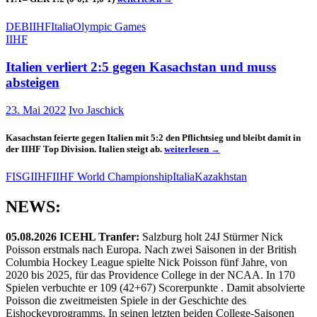
Gallery
Olympic
DEB
IIHF
Italia
Olympic Games
Games
IIHF
2026
Womens
Italien verliert 2:5 gegen Kasachstan und muss
Hockey
ITA
absteigen
–
GER
23. Mai 2022
Ivo Jaschick
1:2
Kasachstan feierte gegen Italien mit 5:2 den Pflichtsieg und bleibt damit in
Italien
der IIHF Top Division. Italien steigt ab.
weiterlesen
→
verliert
2:5
FISG
IIHF
IIHF World Championship
Italia
Kazakhstan
gegen
Kasachstan
NEWS:
und
muss
absteigen
05.08.2026 ICEHL Tranfer:
Salzburg holt 24J Stürmer Nick
Poisson erstmals nach Europa. Nach zwei Saisonen in der British
Columbia Hockey League spielte Nick Poisson fünf Jahre, von
2020 bis 2025, für das Providence College in der NCAA. In 170
Spielen verbuchte er 109 (42+67) Scorerpunkte . Damit absolvierte
Poisson die zweitmeisten Spiele in der Geschichte des
Eishockeyprogramms. In seinen letzten beiden College-Saisonen