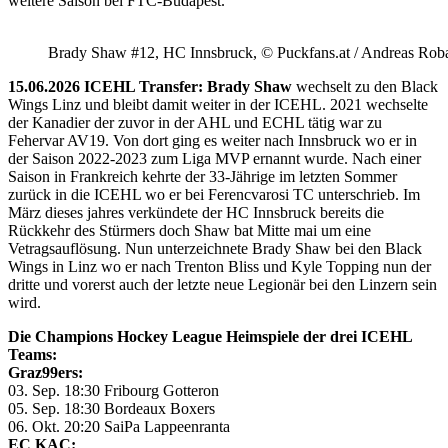
weitere Saison bei FTC-Budapest.
Brady Shaw #12, HC Innsbruck, © Puckfans.at / Andreas Rob
15.06.2026 ICEHL Transfer: Brady Shaw
wechselt zu den Black
Wings Linz und bleibt damit weiter in der ICEHL. 2021 wechselte
der Kanadier der zuvor in der AHL und ECHL tätig war zu
Fehervar AV19. Von dort ging es weiter nach Innsbruck wo er in
der Saison 2022-2023 zum Liga MVP ernannt wurde. Nach einer
Saison in Frankreich kehrte der 33-Jährige im letzten Sommer
zurück in die ICEHL wo er bei Ferencvarosi TC unterschrieb. Im
März dieses jahres verkündete der HC Innsbruck bereits die
Rückkehr des Stürmers doch Shaw bat Mitte mai um eine
Vetragsauflösung. Nun unterzeichnete Brady Shaw bei den Black
Wings in Linz wo er nach Trenton Bliss und Kyle Topping nun der
dritte und vorerst auch der letzte neue Legionär bei den Linzern sein
wird.
Die Champions Hockey League Heimspiele der drei ICEHL
Teams:
Graz99ers:
03. Sep. 18:30 Fribourg Gotteron
05. Sep. 18:30 Bordeaux Boxers
06. Okt. 20:20 SaiPa Lappeenranta
EC KAC: