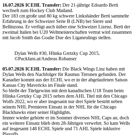
16.07.2026 ICEHL Transfer:
Der 21-jährige Edoardo Berti
wechselt zum Hockey Club Mailand.
Der 183 cm große und 80 kg schwere Linkshänder Berti sammelte
Erfahrung in der Schweizer Serie B (LNB) bei Sierre und
Bellinzona. Er verfügt auch üüber eine Schweizer Lizenz. Berti der
zweimal Italien bei U20 Weltmeisterschaften vertrat wird zusammen
mit Jacob Smith das Goalie Due des Liganeulings stellen.
Dylan Wells #30, Hlinka Gretzky Cup 2015,
©Puckfans.at/Andreas Robanser
05.07.2026 ICEHL Transfer:
Die Black Wings Linz haben mit
Dylan Wells den Nachfolger für Rasmus Tirronen gefunden. Der
Kanadier kommt aus der ECHL wo er in der abgelaufenen Saison
Kansas City Mavericks im Finale stand.
So bleibt der Titelgewinn mit dem kanadischen U18 Team beim
Hlinka Gretzky Cup 2015 neben dem AHL Titel mit den Chicago
Wolfs 2022, wo er aber insgesamt nur drei Spiele bestritt neben
seinem NHL Premieren Einsatz in der NHL für die Chicago
Blackhawks einer seiner Highlights.
Immer wieder gehörte er im Sommer diversen NHL Caps an, doch
ein weiterer Einsatz blieb dem 28-Jährigen verwehrt. So kam Wells
auf insgesamt 148 ECHL Spiele und 71 AHL Spiele inklusive
Playoffs.