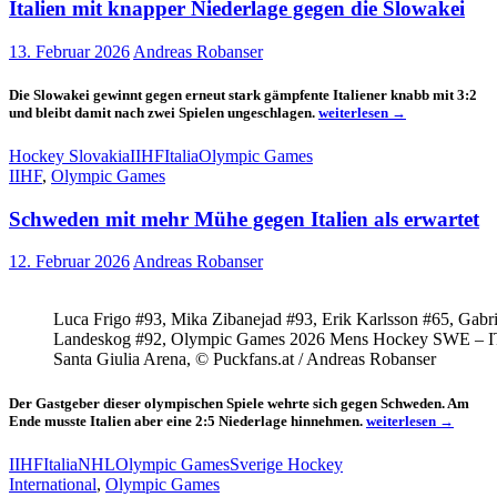
Italien mit knapper Niederlage gegen die Slowakei
13. Februar 2026
Andreas Robanser
Die Slowakei gewinnt gegen erneut stark gämpfente Italiener knabb mit 3:2
Italien
und bleibt damit nach zwei Spielen ungeschlagen.
weiterlesen
→
mit
knapper
Hockey Slovakia
IIHF
Italia
Olympic Games
Niederlage
IIHF
,
Olympic Games
gegen
die
Schweden mit mehr Mühe gegen Italien als erwartet
Slowakei
12. Februar 2026
Andreas Robanser
Luca Frigo #93, Mika Zibanejad #93, Erik Karlsson #65, Gabri
Landeskog #92, Olympic Games 2026 Mens Hockey SWE – I
Santa Giulia Arena, © Puckfans.at / Andreas Robanser
Der Gastgeber dieser olympischen Spiele wehrte sich gegen Schweden. Am
Schweden
Ende musste Italien aber eine 2:5 Niederlage hinnehmen.
weiterlesen
→
mit
mehr
IIHF
Italia
NHL
Olympic Games
Sverige Hockey
Mühe
International
,
Olympic Games
gegen