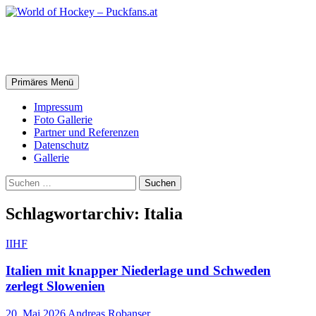
Zum
Inhalt
springen
World of Hockey – Puckfans.at
Suchen
Primäres Menü
Impressum
Foto Gallerie
Partner und Referenzen
Datenschutz
Gallerie
Suchen
nach:
Schlagwortarchiv: Italia
IIHF
Italien mit knapper Niederlage und Schweden
zerlegt Slowenien
20. Mai 2026
Andreas Robanser