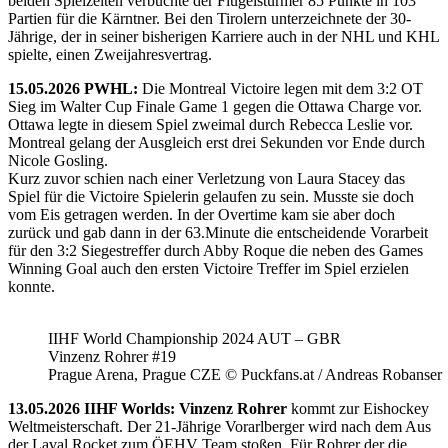
beiden Spielzeiten verbuchte der Flügelstürmer 85 Punkte in 103
Partien für die Kärntner. Bei den Tirolern unterzeichnete der 30-
Jährige, der in seiner bisherigen Karriere auch in der NHL und KHL
spielte, einen Zweijahresvertrag.
15.05.2026 PWHL:
Die Montreal Victoire legen mit dem 3:2 OT
Sieg im Walter Cup Finale Game 1 gegen die Ottawa Charge vor.
Ottawa legte in diesem Spiel zweimal durch Rebecca Leslie vor.
Montreal gelang der Ausgleich erst drei Sekunden vor Ende durch
Nicole Gosling.
Kurz zuvor schien nach einer Verletzung von Laura Stacey das
Spiel für die Victoire Spielerin gelaufen zu sein. Musste sie doch
vom Eis getragen werden. In der Overtime kam sie aber doch
zurück und gab dann in der 63.Minute die entscheidende Vorarbeit
für den 3:2 Siegestreffer durch Abby Roque die neben des Games
Winning Goal auch den ersten Victoire Treffer im Spiel erzielen
konnte.
IIHF World Championship 2024 AUT – GBR
Vinzenz Rohrer #19
Prague Arena, Prague CZE © Puckfans.at / Andreas Robanser
13.05.2026 IIHF Worlds: Vinzenz Rohrer
kommt zur Eishockey
Weltmeisterschaft. Der 21-Jährige Vorarlberger wird nach dem Aus
der Laval Rocket zum ÖEHV Team stoßen. Für Rohrer der die