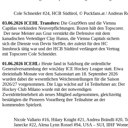
Cole Schneider #24, HCB Südtirol, © Puckfans.at / Andreas R
03.06.2026 ICEHL Transfers:
Die Graz99ers und die Vienna
Capitlas verkünden Neuverpflichtungen. Bozen hält den Topscorer.
Der neue Meister aus Graz verstärkt die Defensive mit dem
kanadischen Verteidiger Clay Hanus, die Vienna Capitals sichern
sich die Dienste von Devin Steffler, der zuletzt für den HC
Innsbruck tätig war und der HCB Südtirol verlängert den Vertrag
mit Topscorer Cole Schneider.
01.06.2026 ICEHL:
Heute fand in Salzburg die ordentliche
Generalversammlung der win2day ICE Hockey League statt. Etwa
dreieinhalb Monate vor dem Saisonstart am 18. September 2026
wurden dabei die wesentlichen Weichenstellungen für die Saison
2026/27 vorgenommen. Die Liga wächst auf 14 Teilnehmer an: Der
Hockey Club Milano wurde mit der notwendigen
Zweidrittelmehrheit als neues Mitglied aufgenommen, gleichzeitig
bestätigten die Pioneers Vorarlberg ihre Teilnahme an der
kommenden Spielzeit.
Nicole Vallario #16, Hilary Knight #21, Andrea Brändli #20, T
Janecke #22, Alena Lynn Rossel #94, USA – SUI, IIHF Wome