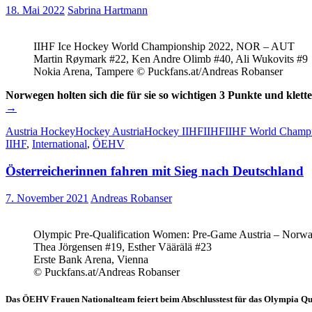
18. Mai 2022
Sabrina Hartmann
IIHF Ice Hockey World Championship 2022, NOR – AUT
Martin Røymark #22, Ken Andre Olimb #40, Ali Wukovits #9
Nokia Arena, Tampere © Puckfans.at/Andreas Robanser
Norwegen holten sich die für sie so wichtigen 3 Punkte und kletter
→
Austria Hockey
Hockey Austria
Hockey IIHF
IIHF
IIHF World Champ
IIHF
,
International
,
ÖEHV
Österreicherinnen fahren mit Sieg nach Deutschland
7. November 2021
Andreas Robanser
Olympic Pre-Qualification Women: Pre-Game Austria – Norw
Thea Jörgensen #19, Esther Väärälä #23
Erste Bank Arena, Vienna
© Puckfans.at/Andreas Robanser
Das ÖEHV Frauen Nationalteam feiert beim Abschlusstest für das Olympia Qual