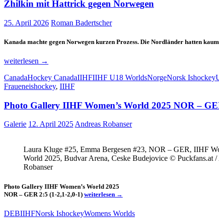
Zhilkin mit Hattrick gegen Norwegen
25. April 2026
Roman Badertscher
Kanada machte gegen Norwegen kurzen Prozess. Die Nordländer hatten kaum ei
Zhilkin
weiterlesen
→
mit
Canada
Hockey Canada
IIHF
IIHF U18 Worlds
Norge
Norsk Ishockey
Hattrick
Fraueneishockey
,
IIHF
gegen
Norwegen
Photo Gallery IIHF Women’s World 2025 NOR – GE
Galerie
12. April 2025
Andreas Robanser
Laura Kluge #25, Emma Bergesen #23, NOR – GER, IIHF W
World 2025, Budvar Arena, Ceske Budejovice © Puckfans.at /
Robanser
Photo Gallery IIHF Women’s World 2025
Photo
NOR – GER 2:5 (1-2,1-2,0-1)
weiterlesen
→
Gallery
IIHF
DEB
IIHF
Norsk Ishockey
Womens Worlds
Women’s