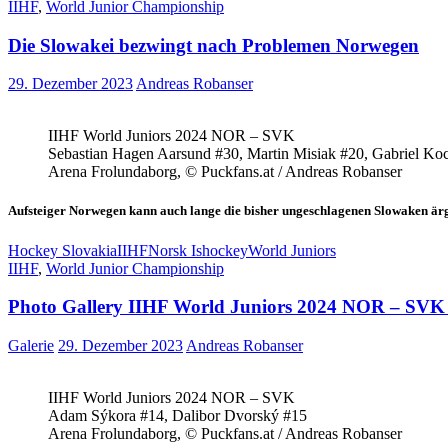
IIHF
,
World Junior Championship
World
2025
Die Slowakei bezwingt nach Problemen Norwegen
NOR
–
GER
29. Dezember 2023
Andreas Robanser
2:5
IIHF World Juniors 2024 NOR – SVK
Sebastian Hagen Aarsund #30, Martin Misiak #20, Gabriel Ko
Arena Frolundaborg, © Puckfans.at / Andreas Robanser
Aufsteiger Norwegen kann auch lange die bisher ungeschlagenen Slowaken ärger
Hockey Slovakia
IIHF
Norsk Ishockey
World Juniors
IIHF
,
World Junior Championship
Photo Gallery IIHF World Juniors 2024 NOR – SVK
Galerie
29. Dezember 2023
Andreas Robanser
IIHF World Juniors 2024 NOR – SVK
Adam Sýkora #14, Dalibor Dvorský #15
Arena Frolundaborg, © Puckfans.at / Andreas Robanser