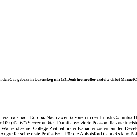
en Gastgebern in Lorenskog mit 1:3.DenEhrentreffer erzielte dabei Manuel
n erstmals nach Europa. Nach zwei Saisonen in der British Columbia H
r 109 (42+67) Scorerpunkte . Damit absolvierte Poisson die zweitmeist
tän. Während seiner College-Zeit nahm der Kanadier zudem an den Dev
der Angreifer seine erste Profisaison. Für die Abbotsford Canucks kam 