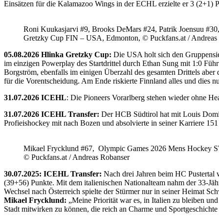
Einsätzen für die Kalamazoo Wings in der ECHL erzielte er 3 (2+1) 
Roni Kuukasjarvi #9, Brooks DeMars #24, Patrik Joensuu #30
Gretzky Cup FIN – USA, Edmonton, © Puckfans.at / Andreas
05.08.2026 Hlinka Gretzky Cup:
Die USA holt sich den Gruppensie
im einzigen Powerplay des Startdrittel durch Ethan Sung mit 1:0 Füh
Borgström, ebenfalls im einigen Überzahl des gesamten Drittels abe
für die Vorentscheidung. Am Ende riskierte Finnland alles und dies
31.07.2026 ICEHL
: Die Pioneers Vorarlberg stehen wieder ohne He
31.07.2026 ICEHL Transfer:
Der HCB Südtirol hat mit Louis Domin
Profieishockey mit nach Bozen und absolvierte in seiner Karriere 1
Mikael Frycklund #67, Olympic Games 2026 Mens Hockey 
© Puckfans.at / Andreas Robanser
30.07.2025: ICEHL Transfer:
Nach drei Jahren beim HC Pustertal 
(39+56) Punkte. Mit dem italienischen Nationalteam nahm der 33-Jähr
Wechsel nach Österreich spielte der Stürmer nur in seiner Heimat Sc
Mikael Frycklund:
„Meine Priorität war es, in Italien zu bleiben und
Stadt mitwirken zu können, die reich an Charme und Sportgeschichte 