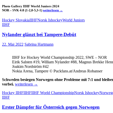
Photo Gallery IIHF World Juniors 2024
Photo
NOR – SVK 4:8 (1-2,0-5,3-1)
weiterlesen
→
Gallery
IIHF
Hockey Slovakia
IIHF
Norsk Ishockey
World Juniors
World
IIHF
Juniors
2024
Nylander glänzt bei Tampere-Debüt
NOR
–
SVK
22. Mai 2022
Sabrina Hartmann
4:8
IIHF Ice Hockey World Championship 2022, SWE – NOR
Eirik Salsten #19, William Nylander #88, Magnus Brekke Henr
Joakim Nordström #42
Nokia Arena, Tampere © Puckfans.at/Andreas Robanser
Schweden besiegen Norwegen ohne Probleme mit 7:1 und bleibe
Nylander
vorbei.
weiterlesen
→
glänzt
Hockey IIHF
IIHF
IIHF World Championship
Norsk Ishockey
Norweg
bei
IIHF
Tampere-
Debüt
Erster Dämpfer für Österreich gegen Norwegen