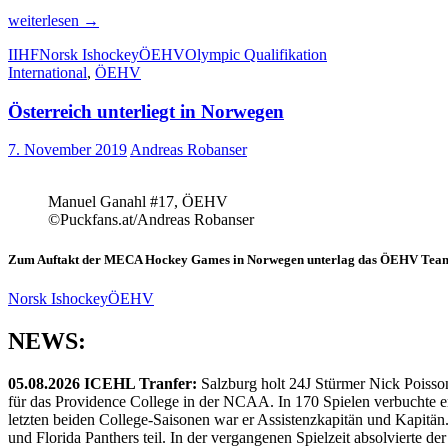
Österreicherinnen
weiterlesen
→
fahren
IIHF
Norsk Ishockey
ÖEHV
Olympic Qualifikation
mit
International
,
ÖEHV
Sieg
nach
Österreich unterliegt in Norwegen
Deutschland
7. November 2019
Andreas Robanser
Manuel Ganahl #17, ÖEHV
©Puckfans.at/Andreas Robanser
Zum Auftakt der MECA Hockey Games in Norwegen unterlag das ÖEHV Team d
Norsk Ishockey
ÖEHV
NEWS:
05.08.2026 ICEHL Tranfer:
Salzburg holt 24J Stürmer Nick Poisso
für das Providence College in der NCAA. In 170 Spielen verbuchte e
letzten beiden College-Saisonen war er Assistenzkapitän und Kapi
und Florida Panthers teil. In der vergangenen Spielzeit absolvierte 