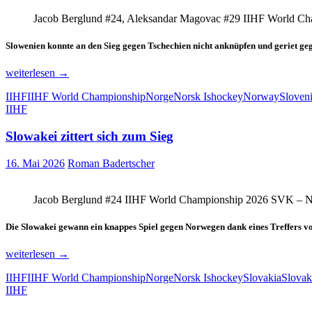
Jacob Berglund #24, Aleksandar Magovac #29 IIHF World Ch
Slowenien konnte an den Sieg gegen Tschechien nicht anknüpfen und geriet geg
Slowenien
weiterlesen
→
chancenlos
IIHF
IIHF World Championship
Norge
Norsk Ishockey
Norway
Sloven
gegen
IIHF
Norwegen
Slowakei zittert sich zum Sieg
16. Mai 2026
Roman Badertscher
Jacob Berglund #24 IIHF World Championship 2026 SVK – NO
Die Slowakei gewann ein knappes Spiel gegen Norwegen dank eines Treffers vo
Slowakei
weiterlesen
→
zittert
IIHF
IIHF World Championship
Norge
Norsk Ishockey
Slovakia
Slovak
sich
IIHF
zum
Sieg