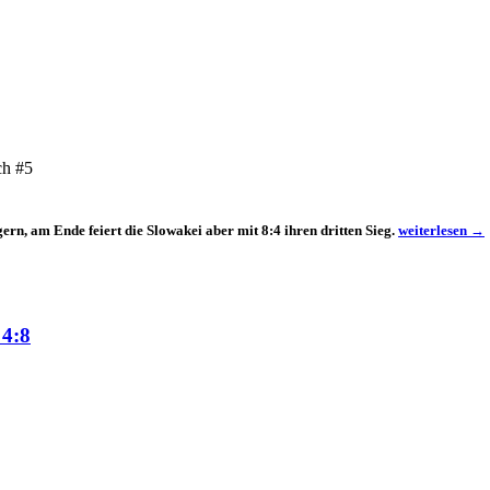
ch #5
Die
n, am Ende feiert die Slowakei aber mit 8:4 ihren dritten Sieg.
weiterlesen
→
Slowakei
bezwingt
nach
Problemen
Norwegen
 4:8