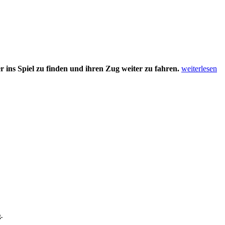
Erster
er ins Spiel zu finden und ihren Zug weiter zu fahren.
weiterlesen
Dämpfer
für
Österreich
gegen
Norwegen
.