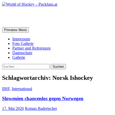
Zum
Inhalt
springen
World of Hockey – Puckfans.at
Suchen
Primäres Menü
Impressum
Foto Gallerie
Partner und Referenzen
Datenschutz
Gallerie
Suchen
nach:
Schlagwortarchiv: Norsk Ishockey
IIHF
,
International
Slowenien chancenlos gegen Norwegen
17. Mai 2026
Roman Badertscher