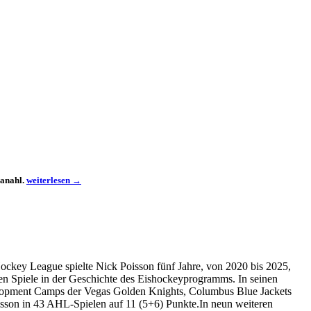
Österreich
Ganahl.
weiterlesen
→
unterliegt
in
Norwegen
ockey League spielte Nick Poisson fünf Jahre, von 2020 bis 2025,
en Spiele in der Geschichte des Eishockeyprogramms. In seinen
elopment Camps der Vegas Golden Knights, Columbus Blue Jackets
Poisson in 43 AHL-Spielen auf 11 (5+6) Punkte.In neun weiteren