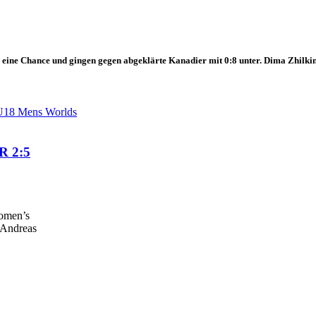
ne Chance und gingen gegen abgeklärte Kanadier mit 0:8 unter. Dima Zhilkin e
U18 Mens Worlds
R 2:5
omen’s
 Andreas