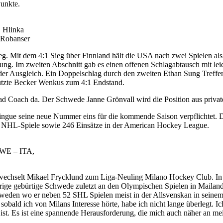
Punkte.
, Hlinka
 Robanser
g. Mit dem 4:1 Sieg über Finnland hält die USA nach zwei Spielen al
rung. Im zweiten Abschnitt gab es einen offenen Schlagabtausch mit le
r der Ausgleich. Ein Doppelschlag durch den zweiten Ethan Sung Treff
 nutzte Becker Wenkus zum 4:1 Endstand.
ad Coach da. Der Schwede Janne Grönvall wird die Position aus privat
gue seine neue Nummer eins für die kommende Saison verpflichtet. De
51 NHL-Spiele sowie 246 Einsätze in der American Hockey League.
SWE – ITA,
wechselt Mikael Frycklund zum Liga-Neuling Milano Hockey Club. In B
ige gebürtige Schwede zuletzt an den Olympischen Spielen in Mailand 
hweden wo er neben 52 SHL Spielen meist in der Allsvenskan in seinem 
 sobald ich von Milans Interesse hörte, habe ich nicht lange überlegt. I
ist. Es ist eine spannende Herausforderung, die mich auch näher an mei