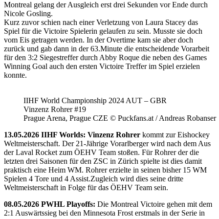
Montreal gelang der Ausgleich erst drei Sekunden vor Ende durch
Nicole Gosling.
Kurz zuvor schien nach einer Verletzung von Laura Stacey das
Spiel für die Victoire Spielerin gelaufen zu sein. Musste sie doch
vom Eis getragen werden. In der Overtime kam sie aber doch
zurück und gab dann in der 63.Minute die entscheidende Vorarbeit
für den 3:2 Siegestreffer durch Abby Roque die neben des Games
Winning Goal auch den ersten Victoire Treffer im Spiel erzielen
konnte.
IIHF World Championship 2024 AUT – GBR
Vinzenz Rohrer #19
Prague Arena, Prague CZE © Puckfans.at / Andreas Robanser
13.05.2026 IIHF Worlds: Vinzenz Rohrer
kommt zur Eishockey
Weltmeisterschaft. Der 21-Jährige Vorarlberger wird nach dem Aus
der Laval Rocket zum ÖEHV Team stoßen. Für Rohrer der die
letzten drei Saisonen für den ZSC in Zürich spielte ist dies damit
praktisch eine Heim WM. Rohrer erzielte in seinen bisher 15 WM
Spielen 4 Tore und 4 Assist.Zugleich wird dies seine dritte
Weltmeisterschaft in Folge für das ÖEHV Team sein.
08.05.2026 PWHL Playoffs:
Die Montreal Victoire gehen mit dem
2:1 Auswärtssieg bei den Minnesota Frost erstmals in der Serie in