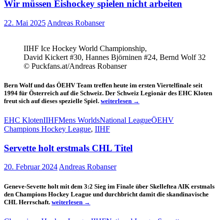
Wir müssen Eishockey spielen nicht arbeiten
22. Mai 2025
Andreas Robanser
IIHF Ice Hockey World Championship,
David Kickert #30, Hannes Björninen #24, Bernd Wolf 32
© Puckfans.at/Andreas Robanser
Bern Wolf und das ÖEHV Team treffen heute im ersten Viertelfinale seit
1994 für Österreich auf die Schweiz. Der Schweiz Legionär des EHC Kloten
Wir
freut sich auf dieses spezielle Spiel.
weiterlesen
→
müssen
Eishockey
EHC Kloten
IIHF
Mens Worlds
National League
ÖEHV
spielen
Champions Hockey League
,
IIHF
nicht
arbeiten
Servette holt erstmals CHL Titel
20. Februar 2024
Andreas Robanser
Geneve-Sevette holt mit dem 3:2 Sieg im Finale über Skelleftea AIK erstmals
den Champions Hockey League und durchbricht damit die skandinavische
Servette
CHL Herrschaft.
weiterlesen
→
holt
erstmals