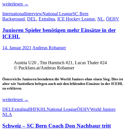
Mario
weiterlesen
→
Kogler
International
Interview
National League
SC Bern
über
Background
,
DEL
,
Extraliga
,
ICE Hockey League
,
NL
,
ÖEHV
das
Eishockey
Junioren Spieler benötigen mehr Einsätze in der
in
Österreich
ICEHL
und
der
14. Januar 2021
Andreas Robanser
Schweiz
Austria U20 , Tim Harnisch #21, Lucas Thaler #24
© Puckfans.at/Andreas Robanser
Österreichs Junioren beendeten die World Juniors ohne einen Sieg. Dies ist
aber wie Statistiken belegen auch mit den fehlenden Einsätze in der ICEHL
zu erklären.
Junioren
weiterlesen
→
Spieler
DEL
Extraliga
IIHF
KHL
National League
ÖEHV
World Juniors
benötigen
NLA
mehr
Einsätze
Schweiz – SC Bern Coach Don Nachbaur tritt
in