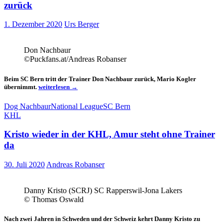
der
zurück
ICEHL
1. Dezember 2020
Urs Berger
Don Nachbaur
©Puckfans.at/Andreas Robanser
Beim SC Bern tritt der Trainer Don Nachbaur zurück, Mario Kogler
Schweiz
übernimmt.
weiterlesen
→
–
SC
Dog Nachbaur
National League
SC Bern
Bern
KHL
Coach
Don
Kristo wieder in der KHL, Amur steht ohne Trainer
Nachbaur
tritt
da
zurück
30. Juli 2020
Andreas Robanser
Danny Kristo (SCRJ) SC Rapperswil-Jona Lakers
© Thomas Oswald
Nach zwei Jahren in Schweden und der Schweiz kehrt Danny Kristo zu