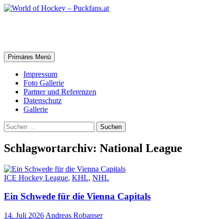
Zum
Inhalt
springen
World of Hockey – Puckfans.at
Suchen
Primäres Menü
Impressum
Foto Gallerie
Partner und Referenzen
Datenschutz
Gallerie
Suchen
nach:
Schlagwortarchiv: National League
ICE Hockey League
,
KHL
,
NHL
Ein Schwede für die Vienna Capitals
14. Juli 2026
Andreas Robanser