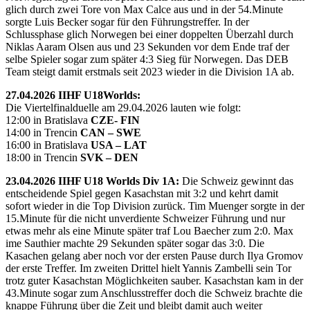
glich durch zwei Tore von Max Calce aus und in der 54.Minute
sorgte Luis Becker sogar für den Führungstreffer. In der
Schlussphase glich Norwegen bei einer doppelten Überzahl durch
Niklas Aaram Olsen aus und 23 Sekunden vor dem Ende traf der
selbe Spieler sogar zum später 4:3 Sieg für Norwegen. Das DEB
Team steigt damit erstmals seit 2023 wieder in die Division 1A ab.
27.04.2026 IIHF U18Worlds:
Die Viertelfinalduelle am 29.04.2026 lauten wie folgt:
12:00 in Bratislava
CZE- FIN
14:00 in Trencin
CAN – SWE
16:00 in Bratislava
USA – LAT
18:00 in Trencin
SVK – DEN
23.04.2026 IIHF U18 Worlds Div 1A:
Die Schweiz gewinnt das
entscheidende Spiel gegen Kasachstan mit 3:2 und kehrt damit
sofort wieder in die Top Division zurück. Tim Muenger sorgte in der
15.Minute für die nicht unverdiente Schweizer Führung und nur
etwas mehr als eine Minute später traf Lou Baecher zum 2:0. Max
ime Sauthier machte 29 Sekunden später sogar das 3:0. Die
Kasachen gelang aber noch vor der ersten Pause durch Ilya Gromov
der erste Treffer. Im zweiten Drittel hielt Yannis Zambelli sein Tor
trotz guter Kasachstan Möglichkeiten sauber. Kasachstan kam in der
43.Minute sogar zum Anschlusstreffer doch die Schweiz brachte die
knappe Führung über die Zeit und bleibt damit auch weiter