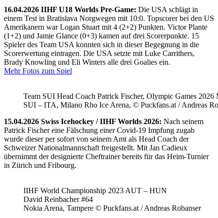
16.04.2026 IIHF U18 Worlds Pre-Game:
Die USA schlägt in
einem Test in Bratislava Norgwegen mit 10:0. Topscorer bei den US
Amerikanern war Logan Stuart mit 4 (2+2) Punkten. Victor Plante
(1+2) und Jamie Glance (0+3) kamen auf drei Scorerpunkte. 15
Spieler des Team USA konnten sich in dieser Begegnung in die
Scorerwertung eintragen. Die USA setzte mit Luke Carrithers,
Brady Knowling und Eli Winters alle drei Goalies ein.
Mehr Fotos zum Spiel
Team SUI Head Coach Patrick Fischer, Olympic Games 202
SUI – ITA, Milano Rho Ice Arena, © Puckfans.at / Andreas R
15.04.2026 Swiss Icehockey / IIHF Worlds 2026:
Nach seinem
Patrick Fischer eine Fälschung einer Covid-19 Impfung zugab
wurde dieser per sofort von seinem Amt als Head Coach der
Schweizer Nationalmannschaft freigestellt. Mit Jan Cadieux
übernimmt der designierte Cheftrainer bereits für das Heim-Turnier
in Zürich und Fribourg.
IIHF World Championship 2023 AUT – HUN
David Reinbacher #64
Nokia Arena, Tampere © Puckfans.at / Andreas Robanser