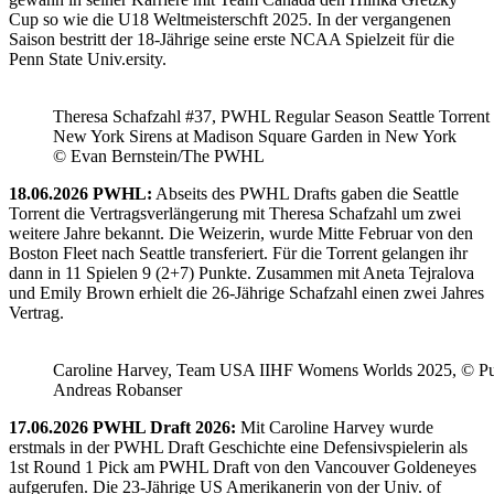
Cup so wie die U18 Weltmeisterschft 2025. In der vergangenen
Saison bestritt der 18-Jährige seine erste NCAA Spielzeit für die
Penn State Univ.ersity.
Theresa Schafzahl #37, PWHL Regular Season Seattle Torrent 
New York Sirens at Madison Square Garden in New York
© Evan Bernstein/The PWHL
18.06.2026 PWHL:
Abseits des PWHL Drafts gaben die Seattle
Torrent die Vertragsverlängerung mit Theresa Schafzahl um zwei
weitere Jahre bekannt. Die Weizerin, wurde Mitte Februar von den
Boston Fleet nach Seattle transferiert. Für die Torrent gelangen ihr
dann in 11 Spielen 9 (2+7) Punkte. Zusammen mit Aneta Tejralova
und Emily Brown erhielt die 26-Jährige Schafzahl einen zwei Jahres
Vertrag.
Caroline Harvey, Team USA IIHF Womens Worlds 2025, © Puc
Andreas Robanser
17.06.2026 PWHL Draft 2026:
Mit Caroline Harvey wurde
erstmals in der PWHL Draft Geschichte eine Defensivspielerin als
1st Round 1 Pick am PWHL Draft von den Vancouver Goldeneyes
aufgerufen. Die 23-Jährige US Amerikanerin von der Univ. of