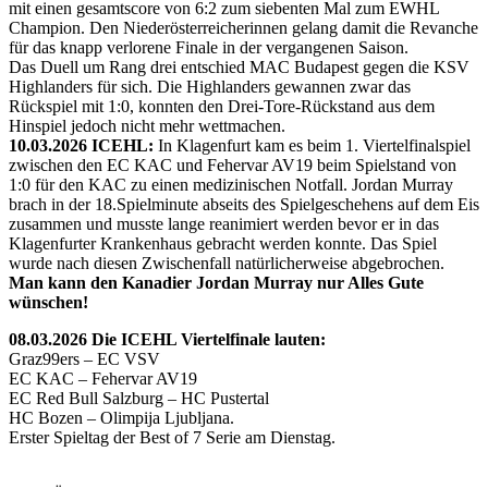
mit einen gesamtscore von 6:2 zum siebenten Mal zum EWHL
Champion. Den Niederösterreicherinnen gelang damit die Revanche
für das knapp verlorene Finale in der vergangenen Saison.
Das Duell um Rang drei entschied MAC Budapest gegen die KSV
Highlanders für sich. Die Highlanders gewannen zwar das
Rückspiel mit 1:0, konnten den Drei-Tore-Rückstand aus dem
Hinspiel jedoch nicht mehr wettmachen.
10.03.2026 ICEHL:
In Klagenfurt kam es beim 1. Viertelfinalspiel
zwischen den EC KAC und Fehervar AV19 beim Spielstand von
1:0 für den KAC zu einen medizinischen Notfall. Jordan Murray
brach in der 18.Spielminute abseits des Spielgeschehens auf dem Eis
zusammen und musste lange reanimiert werden bevor er in das
Klagenfurter Krankenhaus gebracht werden konnte. Das Spiel
wurde nach diesen Zwischenfall natürlicherweise abgebrochen.
Man kann den Kanadier Jordan Murray nur Alles Gute
wünschen!
08.03.2026 Die ICEHL Viertelfinale lauten:
Graz99ers – EC VSV
EC KAC – Fehervar AV19
EC Red Bull Salzburg – HC Pustertal
HC Bozen – Olimpija Ljubljana.
Erster Spieltag der Best of 7 Serie am Dienstag.