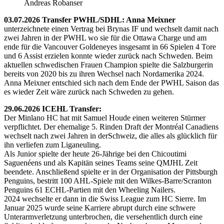
Andreas Robanser
03.07.2026 Transfer PWHL/SDHL: Anna Meixner
unterzeichnete einen Vertrag bei Brynas IF und wechselt damit nach
zwei Jahren in der PWHL wo sie für die Ottawa Charge und am
ende für die Vancouver Goldeneyes insgesamt in 66 Spielen 4 Tore
und 6 Assist erzielen konnte wieder zurück nach Schweden. Beim
aktuellen schwedischen Frauen Champion spielte die Salzburgerin
bereits von 2020 bis zu ihren Wechsel nach Nordamerika 2024.
Anna Meixner entschied sich nach dem Ende der PWHL Saison das
es wieder Zeit wäre zurück nach Schweden zu gehen.
29.06.2026 ICEHL Transfer:
Der Minlano HC hat mit Samuel Houde einen weiteren Stürmer
verpflichtet. Der ehemalige 5. Rinden Draft der Montréal Canadiens
wechselt nach zwei Jahren in derSchweiz, die alles als glücklich für
ihn verliefen zum Liganeuling.
Als Junior spielte der heute 26-Jährige bei den Chicoutimi
Saguenéens und als Kapitän seines Teams seine QMJHL Zeit
beendete. Anschließend spielte er in der Organisation der Pittsburgh
Penguins, bestritt 100 AHL-Spiele mit den Wilkes-Barre/Scranton
Penguins 61 ECHL-Partien mit den Wheeling Nailers.
2024 wechselte er dann in die Swiss League zum HC Sierre. Im
Januar 2025 wurde seine Karriere abrupt durch eine schwere
Unterarmverletzung unterbrochen, die versehentlich durch eine