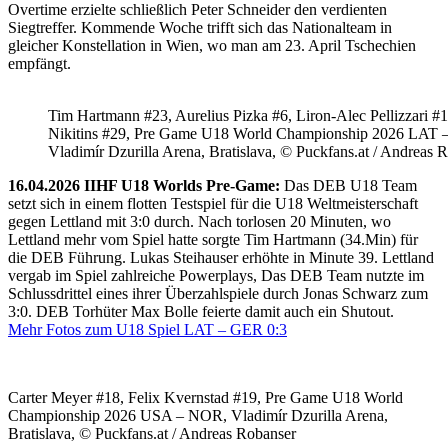
Overtime erzielte schließlich Peter Schneider den verdienten
Siegtreffer. Kommende Woche trifft sich das Nationalteam in
gleicher Konstellation in Wien, wo man am 23. April Tschechien
empfängt.
Tim Hartmann #23, Aurelius Pizka #6, Liron-Alec Pellizzari #16
Nikitins #29, Pre Game U18 World Championship 2026 LAT 
Vladimír Dzurilla Arena, Bratislava, © Puckfans.at / Andreas 
16.04.2026 IIHF U18 Worlds Pre-Game:
Das DEB U18 Team
setzt sich in einem flotten Testspiel für die U18 Weltmeisterschaft
gegen Lettland mit 3:0 durch. Nach torlosen 20 Minuten, wo
Lettland mehr vom Spiel hatte sorgte Tim Hartmann (34.Min) für
die DEB Führung. Lukas Steihauser erhöhte in Minute 39. Lettland
vergab im Spiel zahlreiche Powerplays, Das DEB Team nutzte im
Schlussdrittel eines ihrer Überzahlspiele durch Jonas Schwarz zum
3:0. DEB Torhüter Max Bolle feierte damit auch ein Shutout.
Mehr Fotos zum U18 Spiel LAT – GER 0:3
Carter Meyer #18, Felix Kvernstad #19, Pre Game U18 World
Championship 2026 USA – NOR, Vladimír Dzurilla Arena,
Bratislava, © Puckfans.at / Andreas Robanser