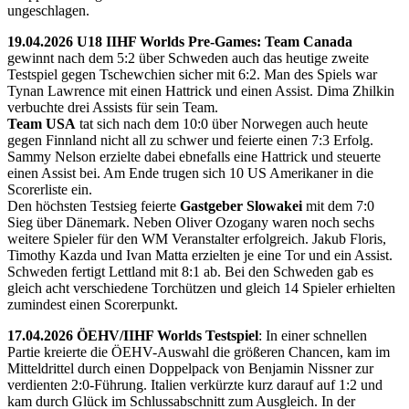
ungeschlagen.
19.04.2026 U18 IIHF Worlds Pre-Games: Team Canada
gewinnt nach dem 5:2 über Schweden auch das heutige zweite
Testspiel gegen Tschewchien sicher mit 6:2. Man des Spiels war
Tynan Lawrence mit einen Hattrick und einen Assist. Dima Zhilkin
verbuchte drei Assists für sein Team.
Team USA
tat sich nach dem 10:0 über Norwegen auch heute
gegen Finnland nicht all zu schwer und feierte einen 7:3 Erfolg.
Sammy Nelson erzielte dabei ebnefalls eine Hattrick und steuerte
einen Assist bei. Am Ende trugen sich 10 US Amerikaner in die
Scorerliste ein.
Den höchsten Testsieg feierte
Gastgeber Slowakei
mit dem 7:0
Sieg über Dänemark. Neben Oliver Ozogany waren noch sechs
weitere Spieler für den WM Veranstalter erfolgreich. Jakub Floris,
Timothy Kazda und Ivan Matta erzielten je eine Tor und ein Assist.
Schweden fertigt Lettland mit 8:1 ab. Bei den Schweden gab es
gleich acht verschiedene Torchützen und gleich 14 Spieler erhielten
zumindest einen Scorerpunkt.
17.04.2026 ÖEHV/IIHF Worlds Testspiel
: In einer schnellen
Partie kreierte die ÖEHV-Auswahl die größeren Chancen, kam im
Mitteldrittel durch einen Doppelpack von Benjamin Nissner zur
verdienten 2:0-Führung. Italien verkürzte kurz darauf auf 1:2 und
kam durch Glück im Schlussabschnitt zum Ausgleich. In der