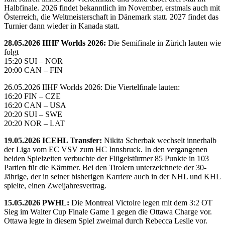
Halbfinale. 2026 findet bekanntlich im November, erstmals auch mit
Österreich, die Weltmeisterschaft in Dänemark statt. 2027 findet das
Turnier dann wieder in Kanada statt.
28.05.2026 IIHF Worlds 2026:
Die Semifinale in Zürich lauten wie
folgt
15:20 SUI – NOR
20:00 CAN – FIN
26.05.2026 IIHF Worlds 2026: Die Viertelfinale lauten:
16:20 FIN – CZE
16:20 CAN – USA
20:20 SUI – SWE
20:20 NOR – LAT
19.05.2026 ICEHL Transfer:
Nikita Scherbak wechselt innerhalb
der Liga vom EC VSV zum HC Innsbruck. In den vergangenen
beiden Spielzeiten verbuchte der Flügelstürmer 85 Punkte in 103
Partien für die Kärntner. Bei den Tirolern unterzeichnete der 30-
Jährige, der in seiner bisherigen Karriere auch in der NHL und KHL
spielte, einen Zweijahresvertrag.
15.05.2026 PWHL:
Die Montreal Victoire legen mit dem 3:2 OT
Sieg im Walter Cup Finale Game 1 gegen die Ottawa Charge vor.
Ottawa legte in diesem Spiel zweimal durch Rebecca Leslie vor.