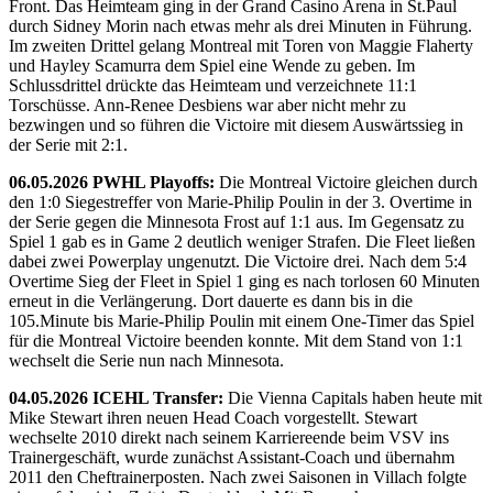
Front. Das Heimteam ging in der Grand Casino Arena in St.Paul
durch Sidney Morin nach etwas mehr als drei Minuten in Führung.
Im zweiten Drittel gelang Montreal mit Toren von Maggie Flaherty
und Hayley Scamurra dem Spiel eine Wende zu geben. Im
Schlussdrittel drückte das Heimteam und verzeichnete 11:1
Torschüsse. Ann-Renee Desbiens war aber nicht mehr zu
bezwingen und so führen die Victoire mit diesem Auswärtssieg in
der Serie mit 2:1.
06.05.2026 PWHL Playoffs:
Die Montreal Victoire gleichen durch
den 1:0 Siegestreffer von Marie-Philip Poulin in der 3. Overtime in
der Serie gegen die Minnesota Frost auf 1:1 aus. Im Gegensatz zu
Spiel 1 gab es in Game 2 deutlich weniger Strafen. Die Fleet ließen
dabei zwei Powerplay ungenutzt. Die Victoire drei. Nach dem 5:4
Overtime Sieg der Fleet in Spiel 1 ging es nach torlosen 60 Minuten
erneut in die Verlängerung. Dort dauerte es dann bis in die
105.Minute bis Marie-Philip Poulin mit einem One-Timer das Spiel
für die Montreal Victoire beenden konnte. Mit dem Stand von 1:1
wechselt die Serie nun nach Minnesota.
04.05.2026 ICEHL Transfer:
Die Vienna Capitals haben heute mit
Mike Stewart ihren neuen Head Coach vorgestellt. Stewart
wechselte 2010 direkt nach seinem Karriereende beim VSV ins
Trainergeschäft, wurde zunächst Assistant-Coach und übernahm
2011 den Cheftrainerposten. Nach zwei Saisonen in Villach folgte