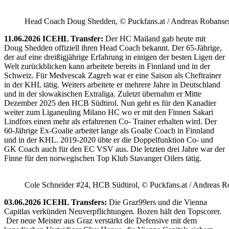
Head Coach Doug Shedden, © Puckfans.at / Andreas Robanse
11.06.2026 ICEHL Transfer:
Der HC Mailand gab heute mit
Doug Shedden offiziell ihren Head Coach bekannt. Der 65-Jährige,
der auf eine dreißigjährige Erfahrung in einigen der besten Ligen der
Welt zurückblicken kann arbeitete bereits in Finnland und in der
Schweiz. Für Medvescak Zagreb war er eine Saison als Cheftrainer
in der KHL tätig. Weiters arbeitete er mehrere Jahre in Deutschland
und in der slowakischen Extraliga. Zuletzt übernahm er Mitte
Dezember 2025 den HCB Südtirol. Nun geht es für den Kanadier
weiter zum Liganeuling Milano HC wo er mit den Finnen Sakari
Lindfors einen mehr als erfahrenen Co- Trainer erhalten wird. Der
60-Jährige Ex-Goalie arbeitet lange als Goalie Coach in Finnland
und in der KHL. 2019-2020 übte er die Doppelfunktion Co- und
GK Coach auch für den EC VSV aus. Die letzten drei Jahre war der
Finne für den norwegischen Top Klub Stavanger Oilers tätig.
Cole Schneider #24, HCB Südtirol, © Puckfans.at / Andreas R
03.06.2026 ICEHL Transfers:
Die Graz99ers und die Vienna
Capitlas verkünden Neuverpflichtungen. Bozen hält den Topscorer.
Der neue Meister aus Graz verstärkt die Defensive mit dem