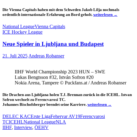
Die Vienna Capitals haben mit dem Schweden Jakob Lilja nochmals
Ein
ordentlich internationale Erfahrung an Bord geholt.
weiterlesen
→
Schwede
für
National League
Vienna Capitals
die
ICE Hockey League
Vienna
Capitals
Neue Spieler in Ljubljana und Budapest
21. Juli 2025
Andreas Robanser
IIHF World Championship 2023 HUN – SWE
Lukas Bengtsson #32, István Sofron #20
Nokia Arena, Tampere © Puckfans.at / Andreas Robanser
Die Drachen aus Ljubljana holen T.J. Brennan zurück in die ICEHL. Istvan
Sofron wechselt zu Ferencvarosi TC.
Neue
Johannes Bischofsberger beendet seine Karriere.
weiterlesen
→
Spieler
in
DEL
EC KAC
Erste Liga
Fehervar AV19
Ferencvarosi
Ljubljana
TC
ICEHL
National League
NLA
und
IIHF
,
Interview
,
ÖEHV
Budapest