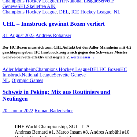
Champions Hockey League
IIHF
National League
Servette
CHL
Geneve
SHL
Skelleftea AIK
Titel
Champions Hockey League
,
DEL
,
ICE Hockey League
,
NL
CHL – Innsbruck gewinnt Bozen verliert
31. August 2023
Andreas Robanser
Der HC Bozen muss sich zum CHL Auftakt bei den Adler Mannheim mit 4:2
geschlagen geben. HC Innsbruck zeigte sich gegen den Schweizer Meister
CHL
Geneve-Servette effektiv und siegte 5:2.
weiterlesen
→
–
Innsbruck
Adler Mannheim
Champions Hockey League
DEL
HC Bozen
HC
gewinnt
Innsbruck
National League
Servette Geneve
Bozen
NL
,
Olympic Games
verliert
Schweiz in Peking: Mix aus Routiniers und
Neulingen
20. Januar 2022
Roman Badertscher
IIHF World Championship, SUI – ITA
Andreas Bernard #1, Marco Insam #8, Andres Ambühl #10