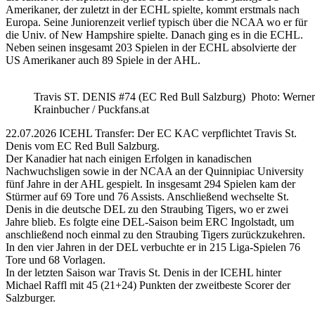
Amerikaner, der zuletzt in der ECHL spielte, kommt erstmals nach
Europa. Seine Juniorenzeit verlief typisch über die NCAA wo er für
die Univ. of New Hampshire spielte. Danach ging es in die ECHL.
Neben seinen insgesamt 203 Spielen in der ECHL absolvierte der
US Amerikaner auch 89 Spiele in der AHL.
Travis ST. DENIS #74 (EC Red Bull Salzburg) Photo: Werner
Krainbucher / Puckfans.at
22.07.2026 ICEHL Transfer: Der EC KAC verpflichtet Travis St.
Denis vom EC Red Bull Salzburg.
Der Kanadier hat nach einigen Erfolgen in kanadischen
Nachwuchsligen sowie in der NCAA an der Quinnipiac University
fünf Jahre in der AHL gespielt. In insgesamt 294 Spielen kam der
Stürmer auf 69 Tore und 76 Assists. Anschließend wechselte St.
Denis in die deutsche DEL zu den Straubing Tigers, wo er zwei
Jahre blieb. Es folgte eine DEL-Saison beim ERC Ingolstadt, um
anschließend noch einmal zu den Straubing Tigers zurückzukehren.
In den vier Jahren in der DEL verbuchte er in 215 Liga-Spielen 76
Tore und 68 Vorlagen.
In der letzten Saison war Travis St. Denis in der ICEHL hinter
Michael Raffl mit 45 (21+24) Punkten der zweitbeste Scorer der
Salzburger.