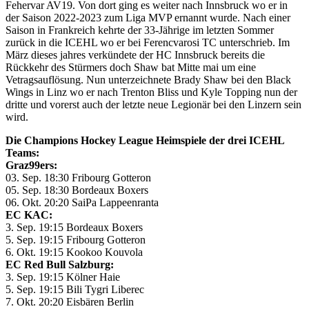
Fehervar AV19. Von dort ging es weiter nach Innsbruck wo er in
der Saison 2022-2023 zum Liga MVP ernannt wurde. Nach einer
Saison in Frankreich kehrte der 33-Jährige im letzten Sommer
zurück in die ICEHL wo er bei Ferencvarosi TC unterschrieb. Im
März dieses jahres verkündete der HC Innsbruck bereits die
Rückkehr des Stürmers doch Shaw bat Mitte mai um eine
Vetragsauflösung. Nun unterzeichnete Brady Shaw bei den Black
Wings in Linz wo er nach Trenton Bliss und Kyle Topping nun der
dritte und vorerst auch der letzte neue Legionär bei den Linzern sein
wird.
Die Champions Hockey League Heimspiele der drei ICEHL
Teams:
Graz99ers:
03. Sep. 18:30 Fribourg Gotteron
05. Sep. 18:30 Bordeaux Boxers
06. Okt. 20:20 SaiPa Lappeenranta
EC KAC:
3. Sep. 19:15 Bordeaux Boxers
5. Sep. 19:15 Fribourg Gotteron
6. Okt. 19:15 Kookoo Kouvola
EC Red Bull Salzburg:
3. Sep. 19:15 Kölner Haie
5. Sep. 19:15 Bili Tygri Liberec
7. Okt. 20:20 Eisbären Berlin