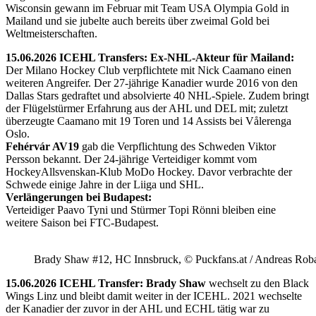
Wisconsin gewann im Februar mit Team USA Olympia Gold in
Mailand und sie jubelte auch bereits über zweimal Gold bei
Weltmeisterschaften.
15.06.2026 ICEHL Transfers: Ex-NHL-Akteur für Mailand:
Der Milano Hockey Club verpflichtete mit Nick Caamano einen
weiteren Angreifer. Der 27-jährige Kanadier wurde 2016 von den
Dallas Stars gedraftet und absolvierte 40 NHL-Spiele. Zudem bringt
der Flügelstürmer Erfahrung aus der AHL und DEL mit; zuletzt
überzeugte Caamano mit 19 Toren und 14 Assists bei Vålerenga
Oslo.
Fehérvár AV19
gab die Verpflichtung des Schweden Viktor
Persson bekannt. Der 24-jährige Verteidiger kommt vom
HockeyAllsvenskan-Klub MoDo Hockey. Davor verbrachte der
Schwede einige Jahre in der Liiga und SHL.
Verlängerungen bei Budapest:
Verteidiger Paavo Tyni und Stürmer Topi Rönni bleiben eine
weitere Saison bei FTC-Budapest.
Brady Shaw #12, HC Innsbruck, © Puckfans.at / Andreas Rob
15.06.2026 ICEHL Transfer: Brady Shaw
wechselt zu den Black
Wings Linz und bleibt damit weiter in der ICEHL. 2021 wechselte
der Kanadier der zuvor in der AHL und ECHL tätig war zu