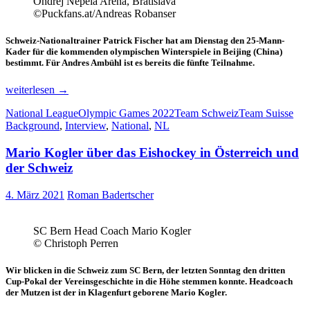
Ondrej Nepela Arena, Bratislava
©Puckfans.at/Andreas Robanser
Schweiz-Nationaltrainer Patrick Fischer hat am Dienstag den 25-Mann-
Kader für die kommenden olympischen Winterspiele in Beijing (China)
bestimmt. Für Andres Ambühl ist es bereits die fünfte Teilnahme.
Schweiz
weiterlesen
→
in
National League
Olympic Games 2022
Team Schweiz
Team Suisse
Peking:
Background
,
Interview
,
National
,
NL
Mix
aus
Mario Kogler über das Eishockey in Österreich und
Routiniers
und
der Schweiz
Neulingen
4. März 2021
Roman Badertscher
SC Bern Head Coach Mario Kogler
© Christoph Perren
Wir blicken in die Schweiz zum SC Bern, der letzten Sonntag den dritten
Cup-Pokal der Vereinsgeschichte in die Höhe stemmen konnte. Headcoach
der Mutzen ist der in Klagenfurt geborene Mario Kogler.