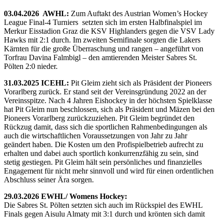
03.04.2026 AWHL:
Zum Auftakt des Austrian Women’s Hockey
League Final-4 Turniers setzten sich im ersten Halbfinalspiel im
Merkur Eisstadion Graz die KSV Highlanders gegen die VSV Lady
Hawks mit 2:1 durch. Im zweiten Semifinale sorgten die Lakers
Kärnten für die große Überraschung und rangen – angeführt von
Torfrau Davina Falmbigl – den amtierenden Meister Sabres St.
Pölten 2:0 nieder.
31.03.2025 ICEHL:
Pit Gleim zieht sich als Präsident der Pioneers
Vorarlberg zurück. Er stand seit der Vereinsgründung 2022 an der
Vereinsspitze. Nach 4 Jahren Eishockey in der höchsten Spielklasse
hat Pit Gleim nun beschlossen, sich als Präsident und Mäzen bei den
Pioneers Vorarlberg zurückzuziehen. Pit Gleim begründet den
Rückzug damit, dass sich die sportlichen Rahmenbedingungen als
auch die wirtschaftlichen Voraussetzungen von Jahr zu Jahr
geändert haben. Die Kosten um den Profispielbetrieb aufrecht zu
erhalten und dabei auch sportlich konkurrenzfähig zu sein, sind
stetig gestiegen. Pit Gleim hält sein persönliches und finanzielles
Engagement für nicht mehr sinnvoll und wird für einen ordentlichen
Abschluss seiner Ära sorgen.
29.03.2026 EWHL/ Womens Hockey:
Die Sabres St. Pölten setzten sich auch im Rückspiel des EWHL
Finals gegen Aisulu Almaty mit 3:1 durch und krönten sich damit