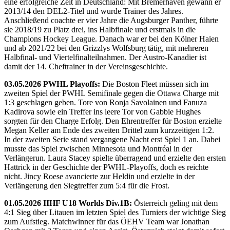
eine erfolgreiche Zeit in Deutschland: Mit Bremerhaven gewann er
2013/14 den DEL2-Titel und wurde Trainer des Jahres.
Anschließend coachte er vier Jahre die Augsburger Panther, führte
sie 2018/19 zu Platz drei, ins Halbfinale und erstmals in die
Champions Hockey League. Danach war er bei den Kölner Haien
und ab 2021/22 bei den Grizzlys Wolfsburg tätig, mit mehreren
Halbfinal- und Viertelfinalteilnahmen. Der Austro-Kanadier ist
damit der 14. Cheftrainer in der Vereinsgeschichte.
03.05.2026 PWHL Playoffs:
Die Boston Fleet müssen sich im
zweiten Spiel der PWHL Semifinale gegen die Ottawa Charge mit
1:3 geschlagen geben. Tore von Ronja Savolainen und Fanuza
Kadirova sowie ein Treffer ins leere Tor von Gabbie Hughes
sorgten für den Charge Erfolg. Den Ehrentreffer für Boston erzielte
Megan Keller am Ende des zweiten Drittel zum kurzzeitigen 1:2.
In der zweiten Serie stand vergangene Nacht erst Spiel 1 an. Dabei
musste das Spiel zwischen Minnesota und Montréal in der
Verlängerun. Laura Stacey spielte überragend und erzielte den ersten
Hattrick in der Geschichte der PWHL-Playoffs, doch es reichte
nicht. Jincy Roese avancierte zur Heldin und erzielte in der
Verlängerung den Siegtreffer zum 5:4 für die Frost.
01.05.2026 IIHF U18 Worlds Div.1B:
Österreich geling mit dem
4:1 Sieg über Litauen im letzten Spiel des Turniers der wichtige Sieg
zum Aufstieg. Matchwinner für das ÖEHV Team war Jonathan