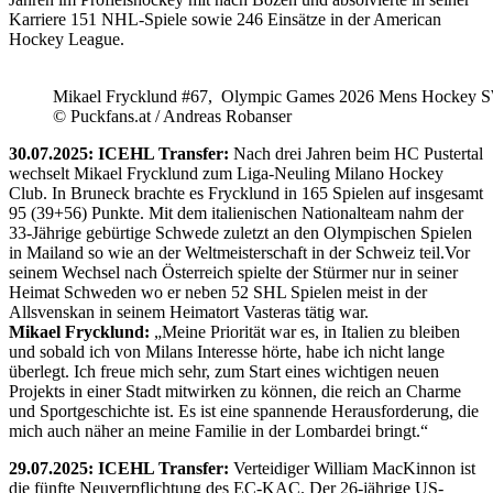
Karriere 151 NHL-Spiele sowie 246 Einsätze in der American
Hockey League.
Mikael Frycklund #67, Olympic Games 2026 Mens Hockey 
© Puckfans.at / Andreas Robanser
30.07.2025: ICEHL Transfer:
Nach drei Jahren beim HC Pustertal
wechselt Mikael Frycklund zum Liga-Neuling Milano Hockey
Club. In Bruneck brachte es Frycklund in 165 Spielen auf insgesamt
95 (39+56) Punkte. Mit dem italienischen Nationalteam nahm der
33-Jährige gebürtige Schwede zuletzt an den Olympischen Spielen
in Mailand so wie an der Weltmeisterschaft in der Schweiz teil.Vor
seinem Wechsel nach Österreich spielte der Stürmer nur in seiner
Heimat Schweden wo er neben 52 SHL Spielen meist in der
Allsvenskan in seinem Heimatort Vasteras tätig war.
Mikael Frycklund:
„Meine Priorität war es, in Italien zu bleiben
und sobald ich von Milans Interesse hörte, habe ich nicht lange
überlegt. Ich freue mich sehr, zum Start eines wichtigen neuen
Projekts in einer Stadt mitwirken zu können, die reich an Charme
und Sportgeschichte ist. Es ist eine spannende Herausforderung, die
mich auch näher an meine Familie in der Lombardei bringt.“
29.07.2025: ICEHL Transfer:
Verteidiger William MacKinnon ist
die fünfte Neuverpflichtung des EC-KAC. Der 26-jährige US-