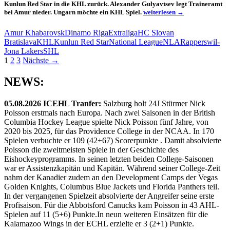
Kunlun Red Star in die KHL zurück. Alexander Gulyavtsev legt Traineramt
Kristo
bei Amur nieder. Ungarn möchte ein KHL Spiel.
weiterlesen
→
wieder
in
Amur Khabarovsk
Dinamo Riga
Extraliga
HC Slovan
der
Bratislava
KHL
Kunlun Red Star
National League
NLA
Rapperswil-
KHL,
Jona Lakers
SHL
Amur
Beitragsnavigation
1
2
3
Nächste →
steht
ohne
Trainer
NEWS:
da
05.08.2026 ICEHL Tranfer:
Salzburg holt 24J Stürmer Nick
Poisson erstmals nach Europa. Nach zwei Saisonen in der British
Columbia Hockey League spielte Nick Poisson fünf Jahre, von
2020 bis 2025, für das Providence College in der NCAA. In 170
Spielen verbuchte er 109 (42+67) Scorerpunkte . Damit absolvierte
Poisson die zweitmeisten Spiele in der Geschichte des
Eishockeyprogramms. In seinen letzten beiden College-Saisonen
war er Assistenzkapitän und Kapitän. Während seiner College-Zeit
nahm der Kanadier zudem an den Development Camps der Vegas
Golden Knights, Columbus Blue Jackets und Florida Panthers teil.
In der vergangenen Spielzeit absolvierte der Angreifer seine erste
Profisaison. Für die Abbotsford Canucks kam Poisson in 43 AHL-
Spielen auf 11 (5+6) Punkte.In neun weiteren Einsätzen für die
Kalamazoo Wings in der ECHL erzielte er 3 (2+1) Punkte.