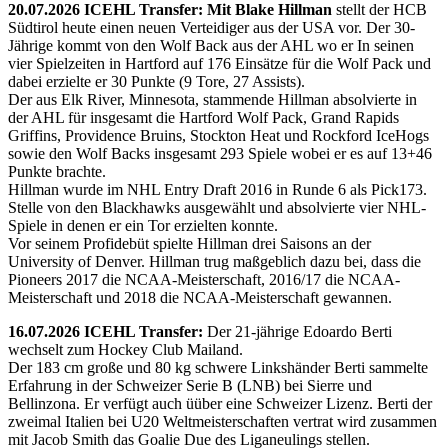
20.07.2026 ICEHL Transfer: Mit Blake Hillman
stellt der HCB
Südtirol heute einen neuen Verteidiger aus der USA vor. Der 30-
Jährige kommt von den Wolf Back aus der AHL wo er In seinen
vier Spielzeiten in Hartford auf 176 Einsätze für die Wolf Pack und
dabei erzielte er 30 Punkte (9 Tore, 27 Assists).
Der aus Elk River, Minnesota, stammende Hillman absolvierte in
der AHL für insgesamt die Hartford Wolf Pack, Grand Rapids
Griffins, Providence Bruins, Stockton Heat und Rockford IceHogs
sowie den Wolf Backs insgesamt 293 Spiele wobei er es auf 13+46
Punkte brachte.
Hillman wurde im NHL Entry Draft 2016 in Runde 6 als Pick173.
Stelle von den Blackhawks ausgewählt und absolvierte vier NHL-
Spiele in denen er ein Tor erzielten konnte.
Vor seinem Profidebüt spielte Hillman drei Saisons an der
University of Denver. Hillman trug maßgeblich dazu bei, dass die
Pioneers 2017 die NCAA-Meisterschaft, 2016/17 die NCAA-
Meisterschaft und 2018 die NCAA-Meisterschaft gewannen.
16.07.2026 ICEHL Transfer:
Der 21-jährige Edoardo Berti
wechselt zum Hockey Club Mailand.
Der 183 cm große und 80 kg schwere Linkshänder Berti sammelte
Erfahrung in der Schweizer Serie B (LNB) bei Sierre und
Bellinzona. Er verfügt auch üüber eine Schweizer Lizenz. Berti der
zweimal Italien bei U20 Weltmeisterschaften vertrat wird zusammen
mit Jacob Smith das Goalie Due des Liganeulings stellen.