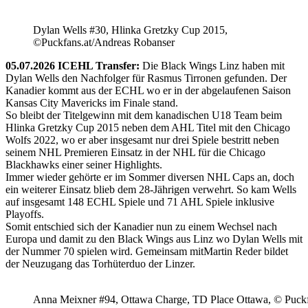
Dylan Wells #30, Hlinka Gretzky Cup 2015,
©Puckfans.at/Andreas Robanser
05.07.2026 ICEHL Transfer:
Die Black Wings Linz haben mit
Dylan Wells den Nachfolger für Rasmus Tirronen gefunden. Der
Kanadier kommt aus der ECHL wo er in der abgelaufenen Saison
Kansas City Mavericks im Finale stand.
So bleibt der Titelgewinn mit dem kanadischen U18 Team beim
Hlinka Gretzky Cup 2015 neben dem AHL Titel mit den Chicago
Wolfs 2022, wo er aber insgesamt nur drei Spiele bestritt neben
seinem NHL Premieren Einsatz in der NHL für die Chicago
Blackhawks einer seiner Highlights.
Immer wieder gehörte er im Sommer diversen NHL Caps an, doch
ein weiterer Einsatz blieb dem 28-Jährigen verwehrt. So kam Wells
auf insgesamt 148 ECHL Spiele und 71 AHL Spiele inklusive
Playoffs.
Somit entschied sich der Kanadier nun zu einem Wechsel nach
Europa und damit zu den Black Wings aus Linz wo Dylan Wells mit
der Nummer 70 spielen wird. Gemeinsam mitMartin Reder bildet
der Neuzugang das Torhüterduo der Linzer.
Anna Meixner #94, Ottawa Charge, TD Place Ottawa, © Puckfa