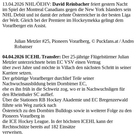
13.04.2026 NHL/ÖEHV:
David Reinbacher
feiert gestern Nacht
im Spiel der Montreal Canadians gegen die New York Islanders sein
NHL Debüt und ist damit der zehnte Österreicher in der besten Liga
der Welt. Gleich bei der Premiere im Hockeymekka gelingt dem
Vorarlberger ein Assist.
Julian Metzler #25, Pioneers Vorarlberg, © Puckfans.at / Andre
Robanser
04.04.2026 ICEHL Transfer:
Der 25-jährige Flügelstürmer Julian
Metzler unterzeichnete beim EC VSV einen Vertrag
über zwei Jahre und möchte in Villach den nächsten Schritt in seiner
Karriere setzen.
Der gebürtige Vorarlberger durchlief Teile seiner
Nachwuchsausbildung beim Dornbirner EC,
ehe es ihn früh in die Schweiz zog, wo er in Nachwuchsligen für
den Rheinthaler SC auflief.
Über die Stationen RB Hockey Akademie und EC Bregenzerwald
führte sein Weg zurück nach
Österreich zu den Dornbirn Bulldogs sowie in weiterer Folge zu den
Pioneers Vorarlberg in
die ICE Hockey League. In der höchsten ICEHL kann der
Rechtsschütze bereits auf 182 Einsätze
verweisen.