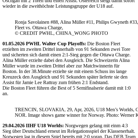
Oschgan mit 2 Toren und einen Assist. Österreich steigt damit sofort
wieder in die zweithöchste Leistungsgruppe der U18 auf.
Ronja Savolainen #88, Alina Müller #11, Philips Gwyneth #33
Fleet vs. Ottawa Charge,
© CREDIT PWHL, CHINA_WONG PHOTO
01.05.2026 PWHL Walter Cup Playoffs:
Die Boston Fleet
erzielten im zweiten Drittel innerhalb von 91 Sekunden zwei Tore
und sicherten sich damit einen 2:1-Sieg gegen die Ottawa Charge.
Alina Müller erzielte dabei den Ausgleich. Die Schweizerin Alina
Müller wurde im zweiten Drittel aber zur Matchwinnerin für
Boston. In der 38.Minute erzielte sie mit einem Schuss ins lange
Kreuzeck den Ausgleich und 91 Sekunden später lieferte sie den
Assist für Jamie Lee Rattray zum frühen 2:1 Endstand.
Die Boston Fleet führen die Best of 5 Semifinalserie damit mit 1:0
an.
TRENCIN, SLOVAKIA, 29, Apr, 2026, U18 Men’s Worlds, 
NOR. Image shows game winner for Norway. Photo: Werner K
29.04.2026 IIHF U18 Worlds:
Norgwegen gelang mit einm 4:3
Sieg über Deutschland erneut im Relegationsspiel der Klassenerhalt.
Norwegen lag in diesem Spiel bereits mit 2:0 voran. Das DEB Team