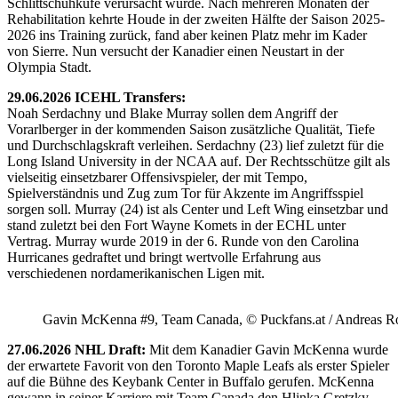
Schlittschuhkufe verursacht wurde. Nach mehreren Monaten der
Rehabilitation kehrte Houde in der zweiten Hälfte der Saison 2025-
2026 ins Training zurück, fand aber keinen Platz mehr im Kader
von Sierre. Nun versucht der Kanadier einen Neustart in der
Olympia Stadt.
29.06.2026 ICEHL Transfers:
Noah Serdachny und Blake Murray sollen dem Angriff der
Vorarlberger in der kommenden Saison zusätzliche Qualität, Tiefe
und Durchschlagskraft verleihen. Serdachny (23) lief zuletzt für die
Long Island University in der NCAA auf. Der Rechtsschütze gilt als
vielseitig einsetzbarer Offensivspieler, der mit Tempo,
Spielverständnis und Zug zum Tor für Akzente im Angriffsspiel
sorgen soll. Murray (24) ist als Center und Left Wing einsetzbar und
stand zuletzt bei den Fort Wayne Komets in der ECHL unter
Vertrag. Murray wurde 2019 in der 6. Runde von den Carolina
Hurricanes gedraftet und bringt wertvolle Erfahrung aus
verschiedenen nordamerikanischen Ligen mit.
Gavin McKenna #9, Team Canada, © Puckfans.at / Andreas R
27.06.2026 NHL Draft:
Mit dem Kanadier Gavin McKenna wurde
der erwartete Favorit von den Toronto Maple Leafs als erster Spieler
auf die Bühne des Keybank Center in Buffalo gerufen. McKenna
gewann in seiner Karriere mit Team Canada den Hlinka Gretzky