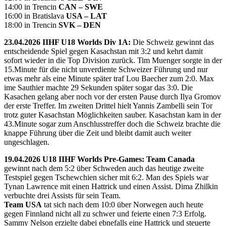
14:00 in Trencin
CAN – SWE
16:00 in Bratislava
USA – LAT
18:00 in Trencin
SVK – DEN
23.04.2026 IIHF U18 Worlds Div 1A:
Die Schweiz gewinnt das
entscheidende Spiel gegen Kasachstan mit 3:2 und kehrt damit
sofort wieder in die Top Division zurück. Tim Muenger sorgte in der
15.Minute für die nicht unverdiente Schweizer Führung und nur
etwas mehr als eine Minute später traf Lou Baecher zum 2:0. Max
ime Sauthier machte 29 Sekunden später sogar das 3:0. Die
Kasachen gelang aber noch vor der ersten Pause durch Ilya Gromov
der erste Treffer. Im zweiten Drittel hielt Yannis Zambelli sein Tor
trotz guter Kasachstan Möglichkeiten sauber. Kasachstan kam in der
43.Minute sogar zum Anschlusstreffer doch die Schweiz brachte die
knappe Führung über die Zeit und bleibt damit auch weiter
ungeschlagen.
19.04.2026 U18 IIHF Worlds Pre-Games: Team Canada
gewinnt nach dem 5:2 über Schweden auch das heutige zweite
Testspiel gegen Tschewchien sicher mit 6:2. Man des Spiels war
Tynan Lawrence mit einen Hattrick und einen Assist. Dima Zhilkin
verbuchte drei Assists für sein Team.
Team USA
tat sich nach dem 10:0 über Norwegen auch heute
gegen Finnland nicht all zu schwer und feierte einen 7:3 Erfolg.
Sammy Nelson erzielte dabei ebnefalls eine Hattrick und steuerte