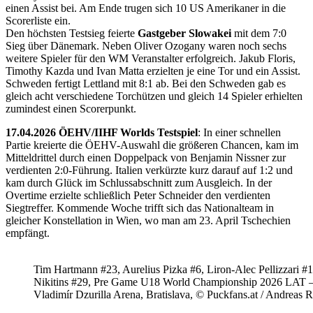
einen Assist bei. Am Ende trugen sich 10 US Amerikaner in die
Scorerliste ein.
Den höchsten Testsieg feierte
Gastgeber Slowakei
mit dem 7:0
Sieg über Dänemark. Neben Oliver Ozogany waren noch sechs
weitere Spieler für den WM Veranstalter erfolgreich. Jakub Floris,
Timothy Kazda und Ivan Matta erzielten je eine Tor und ein Assist.
Schweden fertigt Lettland mit 8:1 ab. Bei den Schweden gab es
gleich acht verschiedene Torchützen und gleich 14 Spieler erhielten
zumindest einen Scorerpunkt.
17.04.2026 ÖEHV/IIHF Worlds Testspiel
: In einer schnellen
Partie kreierte die ÖEHV-Auswahl die größeren Chancen, kam im
Mitteldrittel durch einen Doppelpack von Benjamin Nissner zur
verdienten 2:0-Führung. Italien verkürzte kurz darauf auf 1:2 und
kam durch Glück im Schlussabschnitt zum Ausgleich. In der
Overtime erzielte schließlich Peter Schneider den verdienten
Siegtreffer. Kommende Woche trifft sich das Nationalteam in
gleicher Konstellation in Wien, wo man am 23. April Tschechien
empfängt.
Tim Hartmann #23, Aurelius Pizka #6, Liron-Alec Pellizzari #16
Nikitins #29, Pre Game U18 World Championship 2026 LAT 
Vladimír Dzurilla Arena, Bratislava, © Puckfans.at / Andreas 