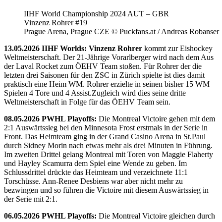
IIHF World Championship 2024 AUT – GBR
Vinzenz Rohrer #19
Prague Arena, Prague CZE © Puckfans.at / Andreas Robanser
13.05.2026 IIHF Worlds: Vinzenz Rohrer
kommt zur Eishockey
Weltmeisterschaft. Der 21-Jährige Vorarlberger wird nach dem Aus
der Laval Rocket zum ÖEHV Team stoßen. Für Rohrer der die
letzten drei Saisonen für den ZSC in Zürich spielte ist dies damit
praktisch eine Heim WM. Rohrer erzielte in seinen bisher 15 WM
Spielen 4 Tore und 4 Assist.Zugleich wird dies seine dritte
Weltmeisterschaft in Folge für das ÖEHV Team sein.
08.05.2026 PWHL Playoffs:
Die Montreal Victoire gehen mit dem
2:1 Auswärtssieg bei den Minnesota Frost erstmals in der Serie in
Front. Das Heimteam ging in der Grand Casino Arena in St.Paul
durch Sidney Morin nach etwas mehr als drei Minuten in Führung.
Im zweiten Drittel gelang Montreal mit Toren von Maggie Flaherty
und Hayley Scamurra dem Spiel eine Wende zu geben. Im
Schlussdrittel drückte das Heimteam und verzeichnete 11:1
Torschüsse. Ann-Renee Desbiens war aber nicht mehr zu
bezwingen und so führen die Victoire mit diesem Auswärtssieg in
der Serie mit 2:1.
06.05.2026 PWHL Playoffs:
Die Montreal Victoire gleichen durch