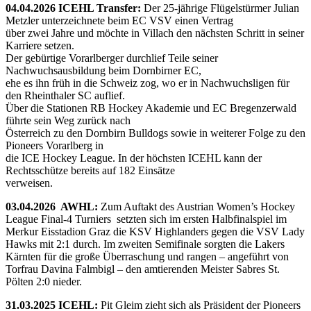
04.04.2026 ICEHL Transfer:
Der 25-jährige Flügelstürmer Julian
Metzler unterzeichnete beim EC VSV einen Vertrag
über zwei Jahre und möchte in Villach den nächsten Schritt in seiner
Karriere setzen.
Der gebürtige Vorarlberger durchlief Teile seiner
Nachwuchsausbildung beim Dornbirner EC,
ehe es ihn früh in die Schweiz zog, wo er in Nachwuchsligen für
den Rheinthaler SC auflief.
Über die Stationen RB Hockey Akademie und EC Bregenzerwald
führte sein Weg zurück nach
Österreich zu den Dornbirn Bulldogs sowie in weiterer Folge zu den
Pioneers Vorarlberg in
die ICE Hockey League. In der höchsten ICEHL kann der
Rechtsschütze bereits auf 182 Einsätze
verweisen.
03.04.2026 AWHL:
Zum Auftakt des Austrian Women’s Hockey
League Final-4 Turniers setzten sich im ersten Halbfinalspiel im
Merkur Eisstadion Graz die KSV Highlanders gegen die VSV Lady
Hawks mit 2:1 durch. Im zweiten Semifinale sorgten die Lakers
Kärnten für die große Überraschung und rangen – angeführt von
Torfrau Davina Falmbigl – den amtierenden Meister Sabres St.
Pölten 2:0 nieder.
31.03.2025 ICEHL:
Pit Gleim zieht sich als Präsident der Pioneers