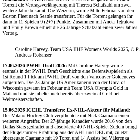
Torrent die Vertragsverlängerung mit Theresa Schafzahl um zwei
weitere Jahre bekannt. Die Weizerin, wurde Mitte Februar von den
Boston Fleet nach Seattle transferiert. Für die Torrent gelangen ihr
dann in 11 Spielen 9 (2+7) Punkte. Zusammen mit Aneta Tejralova
und Emily Brown erhielt die 26-Jährige Schafzahl einen zwei Jahres
Vertrag.
Caroline Harvey, Team USA IIHF Womens Worlds 2025, © Puc
Andreas Robanser
17.06.2026 PWHL Draft 2026:
Mit Caroline Harvey wurde
erstmals in der PWHL Draft Geschichte eine Defensivspielerin als
1st Round 1 Pick am PWHL Draft von den Vancouver Goldeneyes
aufgerufen. Die 23-Jährige US Amerikanerin von der Univ. of
Wisconsin gewann im Februar mit Team USA Olympia Gold in
Mailand und sie jubelte auch bereits über zweimal Gold bei
Weltmeisterschaften.
15.06.2026 ICEHL Transfers: Ex-NHL-Akteur für Mailand:
Der Milano Hockey Club verpflichtete mit Nick Caamano einen
weiteren Angreifer. Der 27-jährige Kanadier wurde 2016 von den
Dallas Stars gedraftet und absolvierte 40 NHL-Spiele. Zudem bringt
der Flügelstürmer Erfahrung aus der AHL und DEL mit; zuletzt
überzeugte Caamano mit 19 Toren und 14 Assists bei Vålerenga