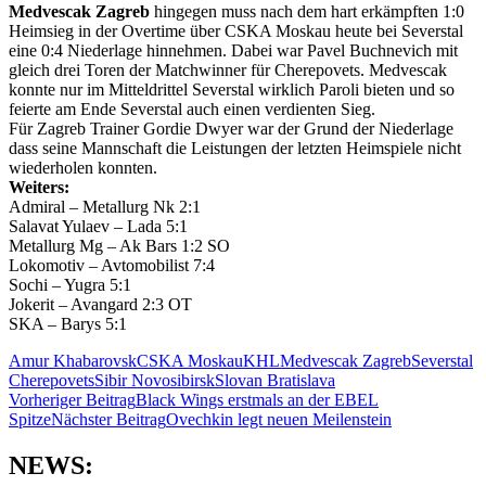
Medvescak Zagreb
hingegen muss nach dem hart erkämpften 1:0
Heimsieg in der Overtime über CSKA Moskau heute bei Severstal
eine 0:4 Niederlage hinnehmen. Dabei war Pavel Buchnevich mit
gleich drei Toren der Matchwinner für Cherepovets. Medvescak
konnte nur im Mitteldrittel Severstal wirklich Paroli bieten und so
feierte am Ende Severstal auch einen verdienten Sieg.
Für Zagreb Trainer Gordie Dwyer war der Grund der Niederlage
dass seine Mannschaft die Leistungen der letzten Heimspiele nicht
wiederholen konnten.
Weiters:
Admiral – Metallurg Nk 2:1
Salavat Yulaev – Lada 5:1
Metallurg Mg – Ak Bars 1:2 SO
Lokomotiv – Avtomobilist 7:4
Sochi – Yugra 5:1
Jokerit – Avangard 2:3 OT
SKA – Barys 5:1
Amur Khabarovsk
CSKA Moskau
KHL
Medvescak Zagreb
Severstal
Cherepovets
Sibir Novosibirsk
Slovan Bratislava
Beitragsnavigation
Vorheriger Beitrag
Black Wings erstmals an der EBEL
Spitze
Nächster Beitrag
Ovechkin legt neuen Meilenstein
NEWS: