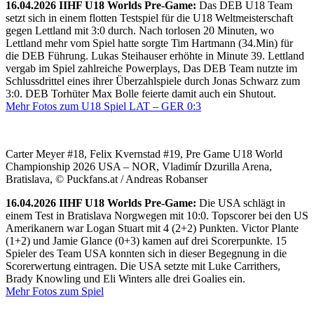
16.04.2026 IIHF U18 Worlds Pre-Game:
Das DEB U18 Team
setzt sich in einem flotten Testspiel für die U18 Weltmeisterschaft
gegen Lettland mit 3:0 durch. Nach torlosen 20 Minuten, wo
Lettland mehr vom Spiel hatte sorgte Tim Hartmann (34.Min) für
die DEB Führung. Lukas Steihauser erhöhte in Minute 39. Lettland
vergab im Spiel zahlreiche Powerplays, Das DEB Team nutzte im
Schlussdrittel eines ihrer Überzahlspiele durch Jonas Schwarz zum
3:0. DEB Torhüter Max Bolle feierte damit auch ein Shutout.
Mehr Fotos zum U18 Spiel LAT – GER 0:3
Carter Meyer #18, Felix Kvernstad #19, Pre Game U18 World
Championship 2026 USA – NOR, Vladimír Dzurilla Arena,
Bratislava, © Puckfans.at / Andreas Robanser
16.04.2026 IIHF U18 Worlds Pre-Game:
Die USA schlägt in
einem Test in Bratislava Norgwegen mit 10:0. Topscorer bei den US
Amerikanern war Logan Stuart mit 4 (2+2) Punkten. Victor Plante
(1+2) und Jamie Glance (0+3) kamen auf drei Scorerpunkte. 15
Spieler des Team USA konnten sich in dieser Begegnung in die
Scorerwertung eintragen. Die USA setzte mit Luke Carrithers,
Brady Knowling und Eli Winters alle drei Goalies ein.
Mehr Fotos zum Spiel