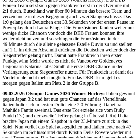
Frauen Team setzt sich gegen Frankreich erst in der Overtime mit
2:1 durch. Eutschland war über 60 Minuten das bessere Team und
verzeichnete in dieser Begegnung auch zwei Stangenschüsse. Das
1:0 gelang den Deutschen erst 33.Sekunden vor der ersten Pause im
Powerplay durch Laura Kluge. Die Französinnen fanden weiter nur
wenige dicke Chancen vor doch die DEB Frauen konnten ihre
weiter nicht nutzen und so schlugen die Französinnen in der
49.Minute durch die alleine gelassene Estelle Duvin zu und stellten
auf 1:1. Im dritten Abschnitt drückten die Deutschen weiter doch der
Siegestreffer gelang nicht. Damit hatte Frankreich ihren ersten
Punktgewinn.Mehr wurde es nicht da Vancouver Goldeneyes
Legionärin Katarina Jobst-Smith die erste DEB Chance in der
Verlängerung zum Siegestreffer nutzte. Für Frankreich ist damit das
Viertelfinale nicht mehr möglich. Für das DEB Team geht es
morgen gegen Italien um Platz 2 in der Gruppe B.
09.02.2026 Olympic Games 2026 Womes Hockey:
Italien gewinnt
gegen Japan 3:2 und hat nun gute Chancen auf das Viertelfinale.
Italien holte sich im ersten Drittel eine 2:0 Führung. Dabei traf
Mathilde Fantin zweimal. Das erste Tor erzielte sice vom Bully
Punkt (13.) und der zweite Treffer gelang in Überzahl. Ruj Ukita
brachte Japan mit einem Slapshot in der 23.Minute zurück in das
Spiel. Nun verlief das Spiel ausgeglichen und Italien legte nach 47
Sekunden im Schlussdrittel durch Kristin Della Rovere wieder mit
zwei Toren vorran. Die Japanerinnen dtückten und kamen durch ein