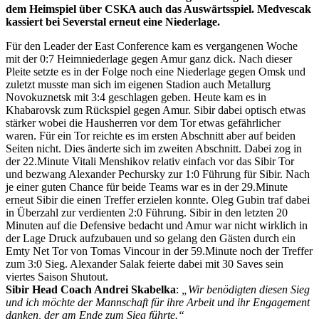
dem Heimspiel über CSKA auch das Auswärtsspiel. Medvescak
kassiert bei Severstal erneut eine Niederlage.
Für den Leader der East Conference kam es vergangenen Woche
mit der 0:7 Heimniederlage gegen Amur ganz dick. Nach dieser
Pleite setzte es in der Folge noch eine Niederlage gegen Omsk und
zuletzt musste man sich im eigenen Stadion auch Metallurg
Novokuznetsk mit 3:4 geschlagen geben. Heute kam es in
Khabarovsk zum Rückspiel gegen Amur. Sibir dabei optisch etwas
stärker wobei die Hausherren vor dem Tor etwas gefährlicher
waren. Für ein Tor reichte es im ersten Abschnitt aber auf beiden
Seiten nicht. Dies änderte sich im zweiten Abschnitt. Dabei zog in
der 22.Minute Vitali Menshikov relativ einfach vor das Sibir Tor
und bezwang Alexander Pechursky zur 1:0 Führung für Sibir. Nach
je einer guten Chance für beide Teams war es in der 29.Minute
erneut Sibir die einen Treffer erzielen konnte. Oleg Gubin traf dabei
in Überzahl zur verdienten 2:0 Führung. Sibir in den letzten 20
Minuten auf die Defensive bedacht und Amur war nicht wirklich in
der Lage Druck aufzubauen und so gelang den Gästen durch ein
Emty Net Tor von Tomas Vincour in der 59.Minute noch der Treffer
zum 3:0 Sieg. Alexander Salak feierte dabei mit 30 Saves sein
viertes Saison Shutout.
Sibir Head Coach Andrei Skabelka
:
„Wir benödigten diesen Sieg
und ich möchte der Mannschaft für ihre Arbeit und ihr Engagement
danken, der am Ende zum Sieg führte.“