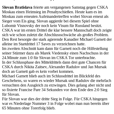
Slovan Bratislava
feierte am vergangenen Samstag gegen CSKA
Moskau einen Heimsieg im Penaltyschießen. Heute kam es im
Moskau zum erneuten Aufeinandertreffen wobei Slovan erneut als
Sieger vom Eis ging. Slovan aggierde bei diesem Spiel ohne
Lubomir Visnovsky der noch kein Visum für Russland besitzt.
CSKA war im ersten Drittel die klar bessere Mannschaft doch zeigte
sich wie schon zuletzt die Abschlussschwäche als großes Problem.
Den Rest besorgte der stark agierende Kanadier Michael Garnett der
alleine im Startdrittel 17 Saves zu verzeichnen hatte.
Im zweiten Abschnitt kam dann für Garnett noch die Hilfestellung
seiner Stürmer dazu als Marek Viedensky einen Nachschuss in der
24.Minute zum 1:0 für Slovan im CSKA Tor unterbrachte.
In der Schlussphase des Mitteldrittels dann drei gute Chancen für
CSKA durch Nikita Zaitsev, Alexander Radulov und Jan Mursak
doch an Garnett gab es kein vorbei kommen.
Michael Garnett blieb auch im Schlussdrittel im Blickfeld des
Geschehens, so waren es wieder Mursak und Radulov die mehrfach
versuchten den Ausgleich zu erzwingen. Dies gelang aber nicht und
so fixierte Francise Pare 34 Sekunden vor dem Ende den 2:0 Sieg
für Slovan.
Für Slovan war dies der dritte Sieg in Folge. Für CSKA hingegen
war es Niederlage Nummer 3 in Folge wobei man nun bereits über
65 Minuten ohne Torerfolg blieb.