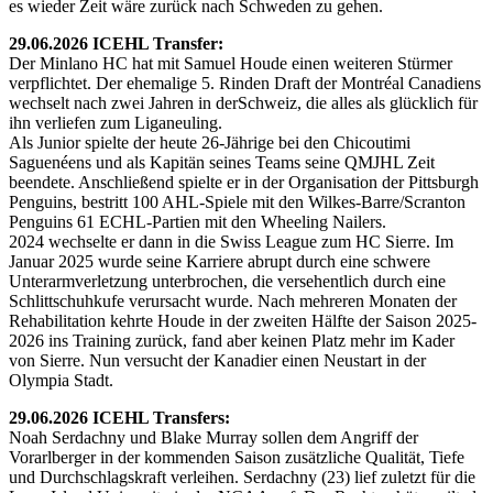
es wieder Zeit wäre zurück nach Schweden zu gehen.
29.06.2026 ICEHL Transfer:
Der Minlano HC hat mit Samuel Houde einen weiteren Stürmer
verpflichtet. Der ehemalige 5. Rinden Draft der Montréal Canadiens
wechselt nach zwei Jahren in derSchweiz, die alles als glücklich für
ihn verliefen zum Liganeuling.
Als Junior spielte der heute 26-Jährige bei den Chicoutimi
Saguenéens und als Kapitän seines Teams seine QMJHL Zeit
beendete. Anschließend spielte er in der Organisation der Pittsburgh
Penguins, bestritt 100 AHL-Spiele mit den Wilkes-Barre/Scranton
Penguins 61 ECHL-Partien mit den Wheeling Nailers.
2024 wechselte er dann in die Swiss League zum HC Sierre. Im
Januar 2025 wurde seine Karriere abrupt durch eine schwere
Unterarmverletzung unterbrochen, die versehentlich durch eine
Schlittschuhkufe verursacht wurde. Nach mehreren Monaten der
Rehabilitation kehrte Houde in der zweiten Hälfte der Saison 2025-
2026 ins Training zurück, fand aber keinen Platz mehr im Kader
von Sierre. Nun versucht der Kanadier einen Neustart in der
Olympia Stadt.
29.06.2026 ICEHL Transfers:
Noah Serdachny und Blake Murray sollen dem Angriff der
Vorarlberger in der kommenden Saison zusätzliche Qualität, Tiefe
und Durchschlagskraft verleihen. Serdachny (23) lief zuletzt für die