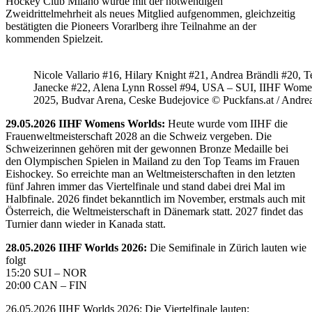
Hockey Club Milano wurde mit der notwendigen
Zweidrittelmehrheit als neues Mitglied aufgenommen, gleichzeitig
bestätigten die Pioneers Vorarlberg ihre Teilnahme an der
kommenden Spielzeit.
Nicole Vallario #16, Hilary Knight #21, Andrea Brändli #20, T
Janecke #22, Alena Lynn Rossel #94, USA – SUI, IIHF Wome
2025, Budvar Arena, Ceske Budejovice © Puckfans.at / Andre
29.05.2026 IIHF Womens Worlds:
Heute wurde vom IIHF die
Frauenweltmeisterschaft 2028 an die Schweiz vergeben. Die
Schweizerinnen gehören mit der gewonnen Bronze Medaille bei
den Olympischen Spielen in Mailand zu den Top Teams im Frauen
Eishockey. So erreichte man an Weltmeisterschaften in den letzten
fünf Jahren immer das Viertelfinale und stand dabei drei Mal im
Halbfinale. 2026 findet bekanntlich im November, erstmals auch mit
Österreich, die Weltmeisterschaft in Dänemark statt. 2027 findet das
Turnier dann wieder in Kanada statt.
28.05.2026 IIHF Worlds 2026:
Die Semifinale in Zürich lauten wie
folgt
15:20 SUI – NOR
20:00 CAN – FIN
26.05.2026 IIHF Worlds 2026: Die Viertelfinale lauten: