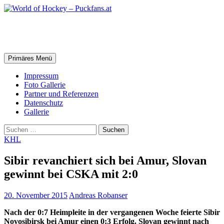
Zum
Inhalt
springen
World of Hockey – Puckfans.at
Suchen
Primäres Menü
Impressum
Foto Gallerie
Partner und Referenzen
Datenschutz
Gallerie
Suchen
nach:
KHL
Sibir revanchiert sich bei Amur, Slovan
gewinnt bei CSKA mit 2:0
20. November 2015
Andreas Robanser
Nach der 0:7 Heimpleite in der vergangenen Woche feierte Sibir
Novosibirsk bei Amur einen 0:3 Erfolg. Slovan gewinnt nach