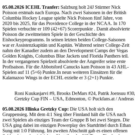
05.08.2026 ICEHL Tranfer:
Salzburg holt 24J Stürmer Nick
Poisson erstmals nach Europa. Nach zwei Saisonen in der British
Columbia Hockey League spielte Nick Poisson fünf Jahre, von
2020 bis 2025, für das Providence College in der NCAA. In 170
Spielen verbuchte er 109 (42+67) Scorerpunkte . Damit absolvierte
Poisson die zweitmeisten Spiele in der Geschichte des
Eishockeyprogramms. In seinen letzten beiden College-Saisonen
war er Assistenzkapitän und Kapitän. Während seiner College-Zeit
nahm der Kanadier zudem an den Development Camps der Vegas
Golden Knights, Columbus Blue Jackets und Florida Panthers teil.
In der vergangenen Spielzeit absolvierte der Angreifer seine erste
Profisaison. Für die Abbotsford Canucks kam Poisson in 43 AHL-
Spielen auf 11 (5+6) Punkte.In neun weiteren Einsätzen für die
Kalamazoo Wings in der ECHL erzielte er 3 (2+1) Punkte.
Roni Kuukasjarvi #9, Brooks DeMars #24, Patrik Joensuu #30
Gretzky Cup FIN – USA, Edmonton, © Puckfans.at / Andreas
05.08.2026 Hlinka Gretzky Cup:
Die USA holt sich den
Gruppensieg. Mit dem 4:1 Sieg über Finnland hält die USA nach
zwei Spielen als einziges Team der Gruppe B bei zwei Siegen. Die
USA ging dabei im einzigen Powerplay des Startdrittel durch Ethan
Sung mit 1:0 Führung. Im zweiten Abschnitt gab es einen offenen