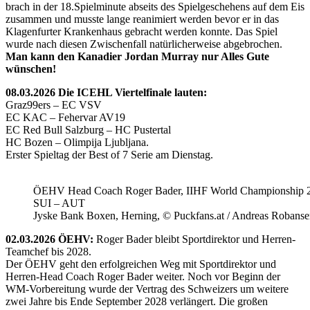
brach in der 18.Spielminute abseits des Spielgeschehens auf dem Eis
zusammen und musste lange reanimiert werden bevor er in das
Klagenfurter Krankenhaus gebracht werden konnte. Das Spiel
wurde nach diesen Zwischenfall natürlicherweise abgebrochen.
Man kann den Kanadier Jordan Murray nur Alles Gute
wünschen!
08.03.2026 Die ICEHL Viertelfinale lauten:
Graz99ers – EC VSV
EC KAC – Fehervar AV19
EC Red Bull Salzburg – HC Pustertal
HC Bozen – Olimpija Ljubljana.
Erster Spieltag der Best of 7 Serie am Dienstag.
ÖEHV Head Coach Roger Bader, IIHF World Championship 
SUI – AUT
Jyske Bank Boxen, Herning, © Puckfans.at / Andreas Robanse
02.03.2026 ÖEHV:
Roger Bader bleibt Sportdirektor und Herren-
Teamchef bis 2028.
Der ÖEHV geht den erfolgreichen Weg mit Sportdirektor und
Herren-Head Coach Roger Bader weiter. Noch vor Beginn der
WM-Vorbereitung wurde der Vertrag des Schweizers um weitere
zwei Jahre bis Ende September 2028 verlängert. Die großen