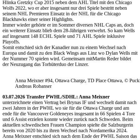
Hlinka Gretzky Cup 2015 neben dem AHL Titel mit den Chicago
Wolfs 2022, wo er aber insgesamt nur drei Spiele bestritt neben
seinem NHL Premieren Einsatz in der NHL für die Chicago
Blackhawks einer seiner Highlights.
Immer wieder gehörte er im Sommer diversen NHL Caps an, doch
ein weiterer Einsatz blieb dem 28-Jährigen verwehrt. So kam Wells
auf insgesamt 148 ECHL Spiele und 71 AHL Spiele inklusive
Playoffs.
Somit entschied sich der Kanadier nun zu einem Wechsel nach
Europa und damit zu den Black Wings aus Linz wo Dylan Wells mit
der Nummer 70 spielen wird. Gemeinsam mitMartin Reder bildet
der Neuzugang das Torhüterduo der Linzer.
Anna Meixner #94, Ottawa Charge, TD Place Ottawa, © Puckfa
Andreas Robanser
03.07.2026 Transfer PWHL/SDHL: Anna Meixner
unterzeichnete einen Vertrag bei Brynas IF und wechselt damit nach
zwei Jahren in der PWHL wo sie für die Ottawa Charge und am
ende für die Vancouver Goldeneyes insgesamt in 66 Spielen 4 Tore
und 6 Assist erzielen konnte wieder zurück nach Schweden. Beim
aktuellen schwedischen Frauen Champion spielte die Salzburgerin
bereits von 2020 bis zu ihren Wechsel nach Nordamerika 2024.
Anna Meixner entschied sich nach dem Ende der PWHL Saison das