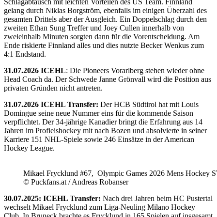
Schlagabtausch mit leichten Vorteilen des US Team. Finnland
gelang durch Niklas Borgström, ebenfalls im einigen Überzahl des
gesamten Drittels aber der Ausgleich. Ein Doppelschlag durch den
zweiten Ethan Sung Treffer und Joey Cullen innerhalb von
zweieinhalb Minuten sorgten dann für die Vorentscheidung. Am
Ende riskierte Finnland alles und dies nutzte Becker Wenkus zum
4:1 Endstand.
31.07.2026 ICEHL
: Die Pioneers Vorarlberg stehen wieder ohne
Head Coach da. Der Schwede Janne Grönvall wird die Position aus
privaten Gründen nicht antreten.
31.07.2026 ICEHL Transfer:
Der HCB Südtirol hat mit Louis
Domingue seine neue Nummer eins für die kommende Saison
verpflichtet. Der 34-jährige Kanadier bringt die Erfahrung aus 14
Jahren im Profieishockey mit nach Bozen und absolvierte in seiner
Karriere 151 NHL-Spiele sowie 246 Einsätze in der American
Hockey League.
Mikael Frycklund #67, Olympic Games 2026 Mens Hockey 
© Puckfans.at / Andreas Robanser
30.07.2025: ICEHL Transfer:
Nach drei Jahren beim HC Pustertal
wechselt Mikael Frycklund zum Liga-Neuling Milano Hockey
Club. In Bruneck brachte es Frycklund in 165 Spielen auf insgesamt