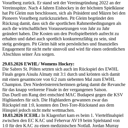
Vorarlberg zurück. Er stand seit der Vereinsgründung 2022 an der
Vereinsspitze. Nach 4 Jahren Eishockey in der höchsten Spielklasse
hat Pit Gleim nun beschlossen, sich als Präsident und Mäzen bei den
Pioneers Vorarlberg zurückzuziehen. Pit Gleim begründet den
Rückzug damit, dass sich die sportlichen Rahmenbedingungen als
auch die wirtschaftlichen Voraussetzungen von Jahr zu Jahr
geändert haben. Die Kosten um den Profispielbetrieb aufrecht zu
erhalten und dabei auch sportlich konkurrenzfähig zu sein, sind
stetig gestiegen. Pit Gleim hält sein persönliches und finanzielles
Engagement für nicht mehr sinnvoll und wird für einen ordentlichen
Abschluss seiner Ära sorgen.
29.03.2026 EWHL/ Womens Hockey:
Die Sabres St. Pölten setzten sich auch im Rückspiel des EWHL
Finals gegen Aisulu Almaty mit 3:1 durch und krönten sich damit
mit einen gesamtscore von 6:2 zum siebenten Mal zum EWHL
Champion. Den Niederösterreicherinnen gelang damit die Revanche
für das knapp verlorene Finale in der vergangenen Saison.
Das Duell um Rang drei entschied MAC Budapest gegen die KSV
Highlanders für sich. Die Highlanders gewannen zwar das
Rückspiel mit 1:0, konnten den Drei-Tore-Rückstand aus dem
Hinspiel jedoch nicht mehr wettmachen.
10.03.2026 ICEHL:
In Klagenfurt kam es beim 1. Viertelfinalspiel
zwischen den EC KAC und Fehervar AV19 beim Spielstand von
1:0 für den KAC zu einen medizinischen Notfall. Jordan Murray