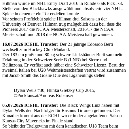
Hillman wurde im NHL Entry Draft 2016 in Runde 6 als Pick173.
Stelle von den Blackhawks ausgewählt und absolvierte vier NHL-
Spiele in denen er ein Tor erzielten konnte.
Vor seinem Profidebüt spielte Hillman drei Saisons an der
University of Denver. Hillman trug maßgeblich dazu bei, dass die
Pioneers 2017 die NCAA-Meisterschaft, 2016/17 die NCAA-
Meisterschaft und 2018 die NCAA-Meisterschaft gewannen.
16.07.2026 ICEHL Transfer:
Der 21-jährige Edoardo Berti
wechselt zum Hockey Club Mailand.
Der 183 cm große und 80 kg schwere Linkshänder Berti sammelte
Erfahrung in der Schweizer Serie B (LNB) bei Sierre und
Bellinzona. Er verfügt auch üüber eine Schweizer Lizenz. Berti der
zweimal Italien bei U20 Weltmeisterschaften vertrat wird zusammen
mit Jacob Smith das Goalie Due des Liganeulings stellen.
Dylan Wells #30, Hlinka Gretzky Cup 2015,
©Puckfans.at/Andreas Robanser
05.07.2026 ICEHL Transfer:
Die Black Wings Linz haben mit
Dylan Wells den Nachfolger für Rasmus Tirronen gefunden. Der
Kanadier kommt aus der ECHL wo er in der abgelaufenen Saison
Kansas City Mavericks im Finale stand.
So bleibt der Titelgewinn mit dem kanadischen U18 Team beim