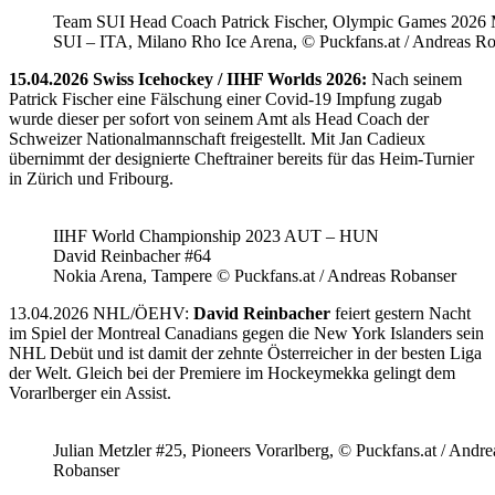
Team SUI Head Coach Patrick Fischer, Olympic Games 202
SUI – ITA, Milano Rho Ice Arena, © Puckfans.at / Andreas R
15.04.2026 Swiss Icehockey / IIHF Worlds 2026:
Nach seinem
Patrick Fischer eine Fälschung einer Covid-19 Impfung zugab
wurde dieser per sofort von seinem Amt als Head Coach der
Schweizer Nationalmannschaft freigestellt. Mit Jan Cadieux
übernimmt der designierte Cheftrainer bereits für das Heim-Turnier
in Zürich und Fribourg.
IIHF World Championship 2023 AUT – HUN
David Reinbacher #64
Nokia Arena, Tampere © Puckfans.at / Andreas Robanser
13.04.2026 NHL/ÖEHV:
David Reinbacher
feiert gestern Nacht
im Spiel der Montreal Canadians gegen die New York Islanders sein
NHL Debüt und ist damit der zehnte Österreicher in der besten Liga
der Welt. Gleich bei der Premiere im Hockeymekka gelingt dem
Vorarlberger ein Assist.
Julian Metzler #25, Pioneers Vorarlberg, © Puckfans.at / Andre
Robanser