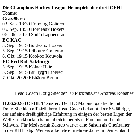
Die Champions Hockey League Heimspiele der drei ICEHL
Teams:
Graz99ers:
03. Sep. 18:30 Fribourg Gotteron
05. Sep. 18:30 Bordeaux Boxers
06. Okt. 20:20 SaiPa Lappeenranta
EC KAC:
3. Sep. 19:15 Bordeaux Boxers
5. Sep. 19:15 Fribourg Gotteron
6. Okt. 19:15 Kookoo Kouvola
EC Red Bull Salzburg:
3. Sep. 19:15 Kölner Haie
5. Sep. 19:15 Bili Tygri Liberec
7. Okt. 20:20 Eisbären Berlin
Head Coach Doug Shedden, © Puckfans.at / Andreas Robanse
11.06.2026 ICEHL Transfer:
Der HC Mailand gab heute mit
Doug Shedden offiziell ihren Head Coach bekannt. Der 65-Jährige,
der auf eine dreißigjährige Erfahrung in einigen der besten Ligen der
Welt zurückblicken kann arbeitete bereits in Finnland und in der
Schweiz. Für Medvescak Zagreb war er eine Saison als Cheftrainer
in der KHL tätig. Weiters arbeitete er mehrere Jahre in Deutschland