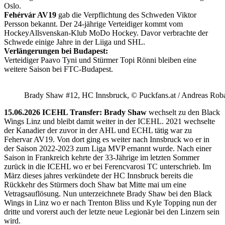
Oslo.
Fehérvár AV19
gab die Verpflichtung des Schweden Viktor
Persson bekannt. Der 24-jährige Verteidiger kommt vom
HockeyAllsvenskan-Klub MoDo Hockey. Davor verbrachte der
Schwede einige Jahre in der Liiga und SHL.
Verlängerungen bei Budapest:
Verteidiger Paavo Tyni und Stürmer Topi Rönni bleiben eine
weitere Saison bei FTC-Budapest.
Brady Shaw #12, HC Innsbruck, © Puckfans.at / Andreas Rob
15.06.2026 ICEHL Transfer: Brady Shaw
wechselt zu den Black
Wings Linz und bleibt damit weiter in der ICEHL. 2021 wechselte
der Kanadier der zuvor in der AHL und ECHL tätig war zu
Fehervar AV19. Von dort ging es weiter nach Innsbruck wo er in
der Saison 2022-2023 zum Liga MVP ernannt wurde. Nach einer
Saison in Frankreich kehrte der 33-Jährige im letzten Sommer
zurück in die ICEHL wo er bei Ferencvarosi TC unterschrieb. Im
März dieses jahres verkündete der HC Innsbruck bereits die
Rückkehr des Stürmers doch Shaw bat Mitte mai um eine
Vetragsauflösung. Nun unterzeichnete Brady Shaw bei den Black
Wings in Linz wo er nach Trenton Bliss und Kyle Topping nun der
dritte und vorerst auch der letzte neue Legionär bei den Linzern sein
wird.