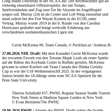
Long Island University in der NCAA auf. Der Rechtsschütze gilt als
vielseitig einsetzbarer Offensivspieler, der mit Tempo,
Spielverständnis und Zug zum Tor für Akzente im Angriffsspiel
sorgen soll. Murray (24) ist als Center und Left Wing einsetzbar und
stand zuletzt bei den Fort Wayne Komets in der ECHL unter
Vertrag. Murray wurde 2019 in der 6. Runde von den Carolina
Hurricanes gedraftet und bringt wertvolle Erfahrung aus
verschiedenen nordamerikanischen Ligen mit.
Gavin McKenna #9, Team Canada, © Puckfans.at / Andreas R
27.06.2026 NHL Draft:
Mit dem Kanadier Gavin McKenna wurde
der erwartete Favorit von den Toronto Maple Leafs als erster Spieler
auf die Bühne des Keybank Center in Buffalo gerufen. McKenna
gewann in seiner Karriere mit Team Canada den Hlinka Gretzky
Cup so wie die U18 Weltmeisterschft 2025. In der vergangenen
Saison bestritt der 18-Jährige seine erste NCAA Spielzeit für die
Penn State Univ.ersity.
Theresa Schafzahl #37, PWHL Regular Season Seattle Torrent 
New York Sirens at Madison Square Garden in New York
© Evan Bernstein/The PWHL
18.06.2026 PWHL:
Abseits des PWHL Drafts gaben die Seattle