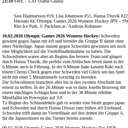
21:10
SWE – LAT (Santa Giulia)
Sara Hjalmarsson #19, Lisa Johansson #51, Hanna Thuvik #22
Hitosato #4, Olympic Games 2026 Womens Hockey JPN – S
Rho Ice Park, © Puckfans.at / Andreas Robanser
10.02.2026 Olympic Games 2026 Womens Hockey:
Schweden
gewinnt gegen Japan mit 4:0 und beendet die Gruppe B damit ohne
einer Niederlage. Japan musste gegen Schweden gewinnen um noch
eine Möglichkeit auf die Viertelfinalteilnahme zu haben. Die
Schwedinnen waren aber ab Beginn das bessere Team und gingen
durch Hanna Thuvik, die perfekt zum Abfäschen bereit stand in der
6.Minute auch in Führung. In der 9.Minute hatte kanami Raki nach
einem Chross Check gegen eine Schweden viel Glück um das Spiel
nicht mit einer 5 Minutenstarfe vorzeitig zu beenden.
Die Schwedinnen brauchten aber bis in den zweiten Abschnitt um
erneut zu treffen. In der 26.Minute war es dann Josefin Bouveng mit
einem mächtigen Schlagschuss und in der 38.Minute erhöhte
MiraHallin im Powerplay auf 3:0.
Tz Beginn des Schlussdrittels gab es wieder eine Strafe gegen japan
und Schweden traf durch Hanna Olsson zum frühen 4:0 Endstand.
Schweden trifft damit im Viertelfinale auf den dritten der Gruppe A,
für die Japanerinnen ist das Turnier bereits zuende.
09.02.2026 Olympic Games 2026 Womens Hockey: Das DEB