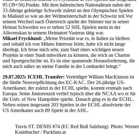
95 (39+56) Punkte. Mit dem italienischen Nationalteam nahm der
33-Jährige gebürtige Schwede zuletzt an den Olympischen Spielen
in Mailand so wie an der Weltmeisterschaft in der Schweiz teil.Vor
seinem Wechsel nach Österreich spielte der Stürmer nur in seiner
Heimat Schweden wo er neben 52 SHL Spielen meist in der
Allsvenskan in seinem Heimatort Vasteras tätig war.
Mikael Frycklund:
„Meine Priorität war es, in Italien zu bleiben
und sobald ich von Milans Interesse hörte, habe ich nicht lange
überlegt. Ich freue mich sehr, zum Start eines wichtigen neuen
Projekts in einer Stadt mitwirken zu können, die reich an Charme
und Sportgeschichte ist. Es ist eine spannende Herausforderung, die
mich auch näher an meine Familie in der Lombardei bringt.“
29.07.2025: ICEHL Transfer:
Verteidiger William MacKinnon ist
die fünfte Neuverpflichtung des EC-KAC. Der 26-jährige US-
Amerikaner, der zuletzt in der ECHL spielte, kommt erstmals nach
Europa. Seine Juniorenzeit verlief typisch über die NCAA wo er für
die Univ. of New Hampshire spielte. Danach ging es in die ECHL.
Neben seinen insgesamt 203 Spielen in der ECHL absolvierte der
US Amerikaner auch 89 Spiele in der AHL.
Travis ST. DENIS #74 (EC Red Bull Salzburg) Photo: Werner
Krainbucher / Puckfans.at