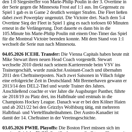
den 1:0 Siegestreffer von Marie-Philip Poulin in der 3. Overtime in
der Serie gegen die Minnesota Frost auf 1:1 aus. Im Gegensatz zu
Spiel 1 gab es in Game 2 deutlich weniger Strafen. Die Fleet ließen
dabei zwei Powerplay ungenutzt. Die Victoire drei. Nach dem 5:4
Overtime Sieg der Fleet in Spiel 1 ging es nach torlosen 60 Minuten
erneut in die Verlängerung. Dort dauerte es dann bis in die
105.Minute bis Marie-Philip Poulin mit einem One-Timer das Spiel
für die Montreal Victoire beenden konnte. Mit dem Stand von 1:1
wechselt die Serie nun nach Minnesota.
04.05.2026 ICEHL Transfer:
Die Vienna Capitals haben heute mit
Mike Stewart ihren neuen Head Coach vorgestellt. Stewart
wechselte 2010 direkt nach seinem Karriereende beim VSV ins
Trainergeschäft, wurde zunächst Assistant-Coach und übernahm
2011 den Cheftrainerposten. Nach zwei Saisonen in Villach folgte
eine erfolgreiche Zeit in Deutschland: Mit Bremerhaven gewann er
2013/14 den DEL2-Titel und wurde Trainer des Jahres.
Anschließend coachte er vier Jahre die Augsburger Panther, führte
sie 2018/19 zu Platz drei, ins Halbfinale und erstmals in die
Champions Hockey League. Danach war er bei den Kölner Haien
und ab 2021/22 bei den Grizzlys Wolfsburg tätig, mit mehreren
Halbfinal- und Viertelfinalteilnahmen. Der Austro-Kanadier ist
damit der 14. Cheftrainer in der Vereinsgeschichte.
03.05.2026 PWHL Playoffs:
Die Boston Fleet müssen sich im