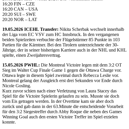
16:20 FIN – CZE
16:20 CAN – USA
20:20 SUI – SWE
20:20 NOR – LAT
19.05.2026 ICEHL Transfer:
Nikita Scherbak wechselt innerhalb
der Liga vom EC VSV zum HC Innsbruck. In den vergangenen
beiden Spielzeiten verbuchte der Flügelstürmer 85 Punkte in 103
Partien für die Kärntner. Bei den Tirolern unterzeichnete der 30-
Jährige, der in seiner bisherigen Karriere auch in der NHL und KHL
spielte, einen Zweijahresvertrag.
15.05.2026 PWHL:
Die Montreal Victoire legen mit dem 3:2 OT
Sieg im Walter Cup Finale Game 1 gegen die Ottawa Charge vor.
Ottawa legte in diesem Spiel zweimal durch Rebecca Leslie vor.
Montreal gelang der Ausgleich erst drei Sekunden vor Ende durch
Nicole Gosling.
Kurz zuvor schien nach einer Verletzung von Laura Stacey das
Spiel für die Victoire Spielerin gelaufen zu sein. Musste sie doch
vom Eis getragen werden. In der Overtime kam sie aber doch
zurück und gab dann in der 63.Minute die entscheidende Vorarbeit
für den 3:2 Siegestreffer durch Abby Roque die neben des Games
Winning Goal auch den ersten Victoire Treffer im Spiel erzielen
konnte.