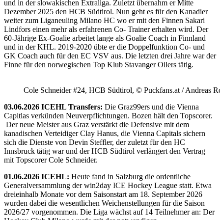
und in der slowakischen Extraliga. Zuletzt übernahm er Mitte
Dezember 2025 den HCB Südtirol. Nun geht es für den Kanadier
weiter zum Liganeuling Milano HC wo er mit den Finnen Sakari
Lindfors einen mehr als erfahrenen Co- Trainer erhalten wird. Der
60-Jährige Ex-Goalie arbeitet lange als Goalie Coach in Finnland
und in der KHL. 2019-2020 übte er die Doppelfunktion Co- und
GK Coach auch für den EC VSV aus. Die letzten drei Jahre war der
Finne für den norwegischen Top Klub Stavanger Oilers tätig.
Cole Schneider #24, HCB Südtirol, © Puckfans.at / Andreas R
03.06.2026 ICEHL Transfers:
Die Graz99ers und die Vienna
Capitlas verkünden Neuverpflichtungen. Bozen hält den Topscorer.
Der neue Meister aus Graz verstärkt die Defensive mit dem
kanadischen Verteidiger Clay Hanus, die Vienna Capitals sichern
sich die Dienste von Devin Steffler, der zuletzt für den HC
Innsbruck tätig war und der HCB Südtirol verlängert den Vertrag
mit Topscorer Cole Schneider.
01.06.2026 ICEHL:
Heute fand in Salzburg die ordentliche
Generalversammlung der win2day ICE Hockey League statt. Etwa
dreieinhalb Monate vor dem Saisonstart am 18. September 2026
wurden dabei die wesentlichen Weichenstellungen für die Saison
2026/27 vorgenommen. Die Liga wächst auf 14 Teilnehmer an: Der