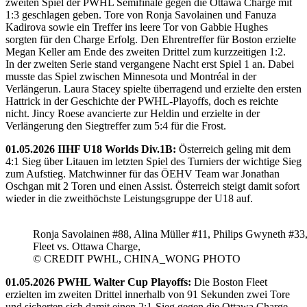
zweiten Spiel der PWHL Semifinale gegen die Ottawa Charge mit
1:3 geschlagen geben. Tore von Ronja Savolainen und Fanuza
Kadirova sowie ein Treffer ins leere Tor von Gabbie Hughes
sorgten für den Charge Erfolg. Den Ehrentreffer für Boston erzielte
Megan Keller am Ende des zweiten Drittel zum kurzzeitigen 1:2.
In der zweiten Serie stand vergangene Nacht erst Spiel 1 an. Dabei
musste das Spiel zwischen Minnesota und Montréal in der
Verlängerun. Laura Stacey spielte überragend und erzielte den ersten
Hattrick in der Geschichte der PWHL-Playoffs, doch es reichte
nicht. Jincy Roese avancierte zur Heldin und erzielte in der
Verlängerung den Siegtreffer zum 5:4 für die Frost.
01.05.2026 IIHF U18 Worlds Div.1B:
Österreich geling mit dem
4:1 Sieg über Litauen im letzten Spiel des Turniers der wichtige Sieg
zum Aufstieg. Matchwinner für das ÖEHV Team war Jonathan
Oschgan mit 2 Toren und einen Assist. Österreich steigt damit sofort
wieder in die zweithöchste Leistungsgruppe der U18 auf.
Ronja Savolainen #88, Alina Müller #11, Philips Gwyneth #33
Fleet vs. Ottawa Charge,
© CREDIT PWHL, CHINA_WONG PHOTO
01.05.2026 PWHL Walter Cup Playoffs:
Die Boston Fleet
erzielten im zweiten Drittel innerhalb von 91 Sekunden zwei Tore
und sicherten sich damit einen 2:1-Sieg gegen die Ottawa Charge.