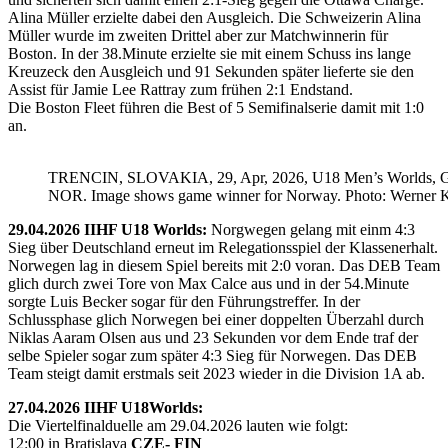
Alina Müller erzielte dabei den Ausgleich. Die Schweizerin Alina
Müller wurde im zweiten Drittel aber zur Matchwinnerin für
Boston. In der 38.Minute erzielte sie mit einem Schuss ins lange
Kreuzeck den Ausgleich und 91 Sekunden später lieferte sie den
Assist für Jamie Lee Rattray zum frühen 2:1 Endstand.
Die Boston Fleet führen die Best of 5 Semifinalserie damit mit 1:0
an.
TRENCIN, SLOVAKIA, 29, Apr, 2026, U18 Men’s Worlds, 
NOR. Image shows game winner for Norway. Photo: Werner K
29.04.2026 IIHF U18 Worlds:
Norgwegen gelang mit einm 4:3
Sieg über Deutschland erneut im Relegationsspiel der Klassenerhalt.
Norwegen lag in diesem Spiel bereits mit 2:0 voran. Das DEB Team
glich durch zwei Tore von Max Calce aus und in der 54.Minute
sorgte Luis Becker sogar für den Führungstreffer. In der
Schlussphase glich Norwegen bei einer doppelten Überzahl durch
Niklas Aaram Olsen aus und 23 Sekunden vor dem Ende traf der
selbe Spieler sogar zum später 4:3 Sieg für Norwegen. Das DEB
Team steigt damit erstmals seit 2023 wieder in die Division 1A ab.
27.04.2026 IIHF U18Worlds:
Die Viertelfinalduelle am 29.04.2026 lauten wie folgt:
12:00 in Bratislava
CZE- FIN