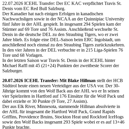
22.07.2026 ICEHL Transfer: Der EC KAC verpflichtet Travis St.
Denis vom EC Red Bull Salzburg.
Der Kanadier hat nach einigen Erfolgen in kanadischen
Nachwuchsligen sowie in der NCAA an der Quinnipiac University
fünf Jahre in der AHL gespielt. In insgesamt 294 Spielen kam der
Stürmer auf 69 Tore und 76 Assists. Anschließend wechselte St.
Denis in die deutsche DEL zu den Straubing Tigers, wo er zwei
Jahre blieb. Es folgte eine DEL-Saison beim ERC Ingolstadt, um
anschließend noch einmal zu den Straubing Tigers zurückzukehren.
In den vier Jahren in der DEL verbuchte er in 215 Liga-Spielen 76
Tore und 68 Vorlagen.
In der letzten Saison war Travis St. Denis in der ICEHL hinter
Michael Raffl mit 45 (21+24) Punkten der zweitbeste Scorer der
Salzburger.
20.07.2026 ICEHL Transfer: Mit Blake Hillman
stellt der HCB
Südtirol heute einen neuen Verteidiger aus der USA vor. Der 30-
Jährige kommt von den Wolf Back aus der AHL wo er In seinen
vier Spielzeiten in Hartford auf 176 Einsätze für die Wolf Pack und
dabei erzielte er 30 Punkte (9 Tore, 27 Assists).
Der aus Elk River, Minnesota, stammende Hillman absolvierte in
der AHL für insgesamt die Hartford Wolf Pack, Grand Rapids
Griffins, Providence Bruins, Stockton Heat und Rockford IceHogs
sowie den Wolf Backs insgesamt 293 Spiele wobei er es auf 13+46
Punkte brachte.