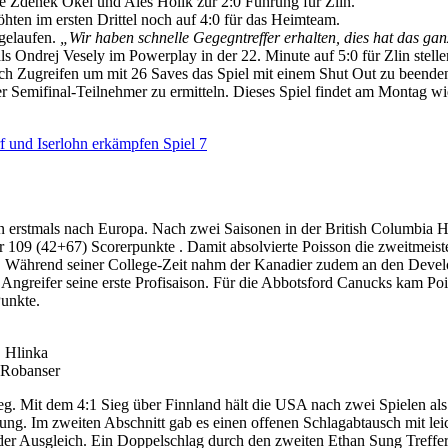
zte Zdenek Okel und Ales Holik zur 2:0 Führung für Zlin.
ten im ersten Drittel noch auf 4:0 für das Heimteam.
gelaufen.
„Wir haben schnelle Gegegntreffer erhalten, dies hat das ganz
als Ondrej Vesely im Powerplay in der 22. Minute auf 5:0 für Zlin stell
lich Zugreifen um mit 26 Saves das Spiel mit einem Shut Out zu beende
er Semifinal-Teilnehmer zu ermitteln. Dieses Spiel findet am Montag wie
f und Iserlohn erkämpfen Spiel 7
n erstmals nach Europa. Nach zwei Saisonen in der British Columbia H
r 109 (42+67) Scorerpunkte . Damit absolvierte Poisson die zweitmeist
tän. Während seiner College-Zeit nahm der Kanadier zudem an den Dev
der Angreifer seine erste Profisaison. Für die Abbotsford Canucks kam 
Punkte.
, Hlinka
 Robanser
g. Mit dem 4:1 Sieg über Finnland hält die USA nach zwei Spielen al
rung. Im zweiten Abschnitt gab es einen offenen Schlagabtausch mit le
r der Ausgleich. Ein Doppelschlag durch den zweiten Ethan Sung Treff