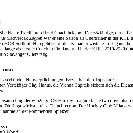
r
dden offiziell ihren Head Coach bekannt. Der 65-Jährige, der auf eine
Für Medvescak Zagreb war er eine Saison als Cheftrainer in der KHL tät
en HCB Südtirol. Nun geht es für den Kanadier weiter zum Liganeulin
beitet lange als Goalie Coach in Finnland und in der KHL. 2019-2020
ub Stavanger Oilers tätig.
obanser
as verkünden Neuverpflichtungen. Bozen hält den Topscorer.
n Verteidiger Clay Hanus, die Vienna Capitals sichern sich die Dienst
r.
lversammlung der win2day ICE Hockey League statt. Etwa dreieinhalb
. Die Liga wächst auf 14 Teilnehmer an: Der Hockey Club Milano wurd
Teilnahme an der kommenden Spielzeit.
essa
n’s World