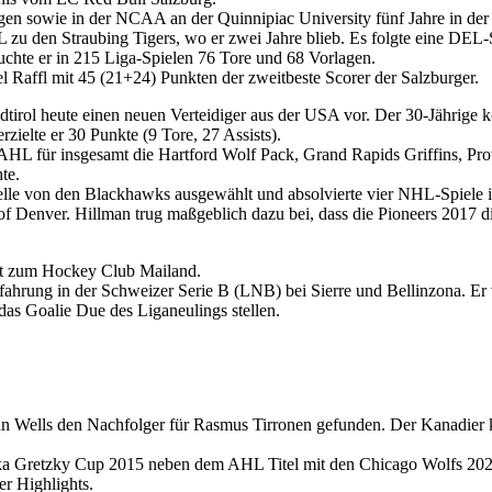
en sowie in der NCAA an der Quinnipiac University fünf Jahre in der 
L zu den Straubing Tigers, wo er zwei Jahre blieb. Es folgte eine DE
uchte er in 215 Liga-Spielen 76 Tore und 68 Vorlagen.
el Raffl mit 45 (21+24) Punkten der zweitbeste Scorer der Salzburger.
dtirol heute einen neuen Verteidiger aus der USA vor. Der 30-Jährige
rzielte er 30 Punkte (9 Tore, 27 Assists).
 AHL für insgesamt die Hartford Wolf Pack, Grand Rapids Griffins, P
te.
le von den Blackhawks ausgewählt und absolvierte vier NHL-Spiele in 
ty of Denver. Hillman trug maßgeblich dazu bei, dass die Pioneers 20
lt zum Hockey Club Mailand.
hrung in der Schweizer Serie B (LNB) bei Sierre und Bellinzona. Er v
as Goalie Due des Liganeulings stellen.
n Wells den Nachfolger für Rasmus Tirronen gefunden. Der Kanadier 
a Gretzky Cup 2015 neben dem AHL Titel mit den Chicago Wolfs 2022,
r Highlights.