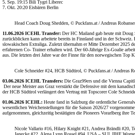
5. Sep. 19:15 Bili Tygri Liberec
7. Okt. 20:20 Eisbären Berlin
Head Coach Doug Shedden, © Puckfans.at / Andreas Robanse
11.06.2026 ICEHL Transfer:
Der HC Mailand gab heute mit Doug She
zurückblicken kann arbeitete bereits in Finnland und in der Schweiz. 
slowakischen Extraliga. Zuletzt übernahm er Mitte Dezember 2025 d
erfahrenen Co- Trainer erhalten wird. Der 60-Jährige Ex-Goalie ar
aus. Die letzten drei Jahre war der Finne für den norwegischen Top Kl
Cole Schneider #24, HCB Südtirol, © Puckfans.at / Andreas R
03.06.2026 ICEHL Transfers:
Die Graz99ers und die Vienna Capitl
Der neue Meister aus Graz verstärkt die Defensive mit dem kanadische
der HCB Südtirol verlängert den Vertrag mit Topscorer Cole Schneide
01.06.2026 ICEHL:
Heute fand in Salzburg die ordentliche Genera
wesentlichen Weichenstellungen für die Saison 2026/27 vorgenommen
aufgenommen, gleichzeitig bestätigten die Pioneers Vorarlberg ihre 
Nicole Vallario #16, Hilary Knight #21, Andrea Brändli #20, T
Janecke #22, Alena Lynn Rossel #94, USA – SUI, IIHF Wome