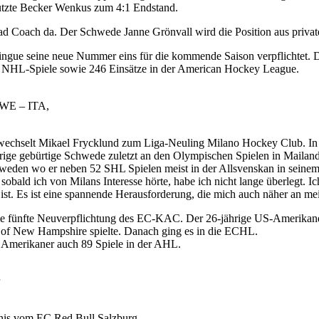
 nutzte Becker Wenkus zum 4:1 Endstand.
ad Coach da. Der Schwede Janne Grönvall wird die Position aus privat
gue seine neue Nummer eins für die kommende Saison verpflichtet. De
51 NHL-Spiele sowie 246 Einsätze in der American Hockey League.
SWE – ITA,
wechselt Mikael Frycklund zum Liga-Neuling Milano Hockey Club. In B
ige gebürtige Schwede zuletzt an den Olympischen Spielen in Mailand 
hweden wo er neben 52 SHL Spielen meist in der Allsvenskan in seinem 
 sobald ich von Milans Interesse hörte, habe ich nicht lange überlegt. I
ist. Es ist eine spannende Herausforderung, die mich auch näher an mei
ie fünfte Neuverpflichtung des EC-KAC. Der 26-jährige US-Amerikaner
v. of New Hampshire spielte. Danach ging es in die ECHL.
 Amerikaner auch 89 Spiele in der AHL.
nis vom EC Red Bull Salzburg.