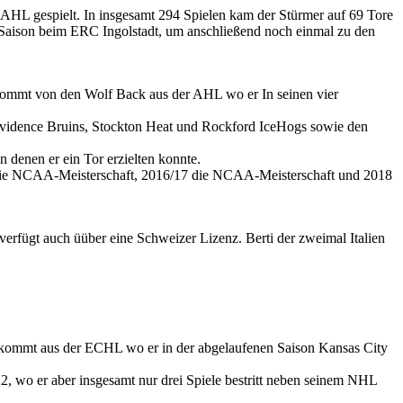
AHL gespielt. In insgesamt 294 Spielen kam der Stürmer auf 69 Tore
L-Saison beim ERC Ingolstadt, um anschließend noch einmal zu den
 kommt von den Wolf Back aus der AHL wo er In seinen vier
rovidence Bruins, Stockton Heat und Rockford IceHogs sowie den
denen er ein Tor erzielten konnte.
17 die NCAA-Meisterschaft, 2016/17 die NCAA-Meisterschaft und 2018
erfügt auch üüber eine Schweizer Lizenz. Berti der zweimal Italien
kommt aus der ECHL wo er in der abgelaufenen Saison Kansas City
 wo er aber insgesamt nur drei Spiele bestritt neben seinem NHL