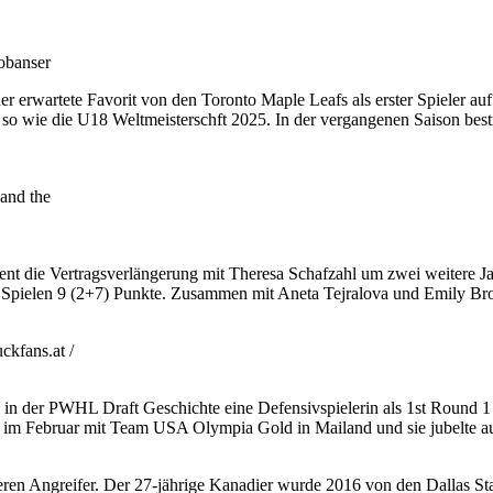
obanser
erwartete Favorit von den Toronto Maple Leafs als erster Spieler au
 wie die U18 Weltmeisterschft 2025. In der vergangenen Saison bestrit
and the
ent die Vertragsverlängerung mit Theresa Schafzahl um zwei weitere J
n 11 Spielen 9 (2+7) Punkte. Zusammen mit Aneta Tejralova und Emily Bro
kfans.at /
 in der PWHL Draft Geschichte eine Defensivspielerin als 1st Round
im Februar mit Team USA Olympia Gold in Mailand und sie jubelte auc
en Angreifer. Der 27-jährige Kanadier wurde 2016 von den Dallas Sta