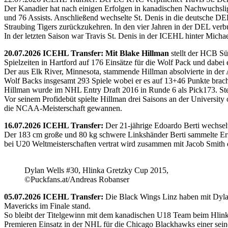
Der Kanadier hat nach einigen Erfolgen in kanadischen Nachwuchslig
und 76 Assists. Anschließend wechselte St. Denis in die deutsche DE
Straubing Tigers zurückzukehren. In den vier Jahren in der DEL verb
In der letzten Saison war Travis St. Denis in der ICEHL hinter Micha
20.07.2026 ICEHL Transfer: Mit Blake Hillman
stellt der HCB Sü
Spielzeiten in Hartford auf 176 Einsätze für die Wolf Pack und dabei e
Der aus Elk River, Minnesota, stammende Hillman absolvierte in der
Wolf Backs insgesamt 293 Spiele wobei er es auf 13+46 Punkte brach
Hillman wurde im NHL Entry Draft 2016 in Runde 6 als Pick173. Stel
Vor seinem Profidebüt spielte Hillman drei Saisons an der Universi
die NCAA-Meisterschaft gewannen.
16.07.2026 ICEHL Transfer:
Der 21-jährige Edoardo Berti wechse
Der 183 cm große und 80 kg schwere Linkshänder Berti sammelte Erfa
bei U20 Weltmeisterschaften vertrat wird zusammen mit Jacob Smith d
Dylan Wells #30, Hlinka Gretzky Cup 2015,
©Puckfans.at/Andreas Robanser
05.07.2026 ICEHL Transfer:
Die Black Wings Linz haben mit Dyla
Mavericks im Finale stand.
So bleibt der Titelgewinn mit dem kanadischen U18 Team beim Hlink
Premieren Einsatz in der NHL für die Chicago Blackhawks einer seine