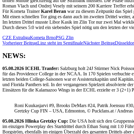
dritten Minute gleichzeitig auf die Strafbank mussten. Die Phase nut
Roman Vlach und Ondrej Vesely mit seinem 200 Karriere Treffer erhöh
Für Kometa Trainer
Karel Beran
war zu diesem Zeitpunkt das Spiel 
Mit einen schnellen Tor ging es dann auch im zweiten Drittel weiter, 
Im letzten Drittel musste Libor Kasik im Zlin Tor nur zwei Mal wirk
Durch dieses 5:0 wird ein siebendes Spiel nötig um den letzten der vi
CZE Extraliga
Kometa Brno
PSG Zlin
Beitragsnavigation
Vorheriger Beitrag
Linz steht im Semifinale
Nächster Beitrag
Düsseldor
NEWS:
05.08.2026 ICEHL Tranfer:
Salzburg holt 24J Stürmer Nick Poisso
für das Providence College in der NCAA. In 170 Spielen verbuchte e
letzten beiden College-Saisonen war er Assistenzkapitän und Kapi
und Florida Panthers teil. In der vergangenen Spielzeit absolvierte 
Einsätzen für die Kalamazoo Wings in der ECHL erzielte er 3 (2+1) 
Roni Kuukasjarvi #9, Brooks DeMars #24, Patrik Joensuu #30
Gretzky Cup FIN – USA, Edmonton, © Puckfans.at / Andreas
05.08.2026 Hlinka Gretzky Cup:
Die USA holt sich den Gruppensie
im einzigen Powerplay des Startdrittel durch Ethan Sung mit 1:0 Füh
Borgström, ebenfalls im einigen Überzahl des gesamten Drittels abe