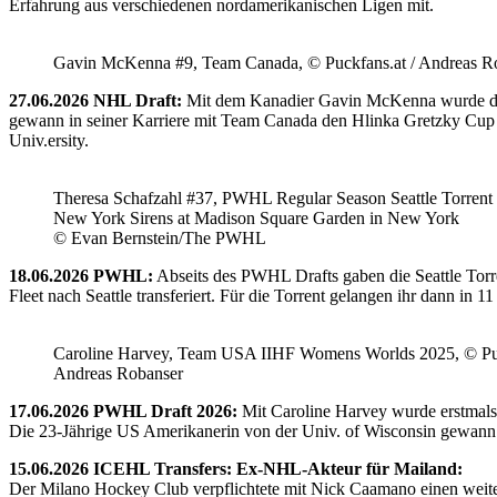
Erfahrung aus verschiedenen nordamerikanischen Ligen mit.
Gavin McKenna #9, Team Canada, © Puckfans.at / Andreas R
27.06.2026 NHL Draft:
Mit dem Kanadier Gavin McKenna wurde der 
gewann in seiner Karriere mit Team Canada den Hlinka Gretzky Cup so
Univ.ersity.
Theresa Schafzahl #37, PWHL Regular Season Seattle Torrent 
New York Sirens at Madison Square Garden in New York
© Evan Bernstein/The PWHL
18.06.2026 PWHL:
Abseits des PWHL Drafts gaben die Seattle Torr
Fleet nach Seattle transferiert. Für die Torrent gelangen ihr dann i
Caroline Harvey, Team USA IIHF Womens Worlds 2025, © Puc
Andreas Robanser
17.06.2026 PWHL Draft 2026:
Mit Caroline Harvey wurde erstmals
Die 23-Jährige US Amerikanerin von der Univ. of Wisconsin gewann 
15.06.2026 ICEHL Transfers: Ex-NHL-Akteur für Mailand:
Der Milano Hockey Club verpflichtete mit Nick Caamano einen weiter