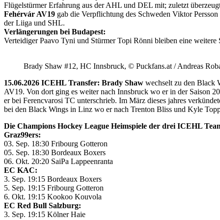
Flügelstürmer Erfahrung aus der AHL und DEL mit; zuletzt überzeug
Fehérvár AV19
gab die Verpflichtung des Schweden Viktor Persson
der Liiga und SHL.
Verlängerungen bei Budapest:
Verteidiger Paavo Tyni und Stürmer Topi Rönni bleiben eine weitere
Brady Shaw #12, HC Innsbruck, © Puckfans.at / Andreas Rob
15.06.2026 ICEHL Transfer: Brady Shaw
wechselt zu den Black W
AV19. Von dort ging es weiter nach Innsbruck wo er in der Saison 
er bei Ferencvarosi TC unterschrieb. Im März dieses jahres verkünd
bei den Black Wings in Linz wo er nach Trenton Bliss und Kyle Toppin
Die Champions Hockey League Heimspiele der drei ICEHL Tea
Graz99ers:
03. Sep. 18:30 Fribourg Gotteron
05. Sep. 18:30 Bordeaux Boxers
06. Okt. 20:20 SaiPa Lappeenranta
EC KAC:
3. Sep. 19:15 Bordeaux Boxers
5. Sep. 19:15 Fribourg Gotteron
6. Okt. 19:15 Kookoo Kouvola
EC Red Bull Salzburg:
3. Sep. 19:15 Kölner Haie