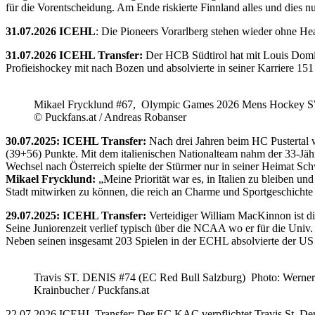
für die Vorentscheidung. Am Ende riskierte Finnland alles und dies
31.07.2026 ICEHL
: Die Pioneers Vorarlberg stehen wieder ohne He
31.07.2026 ICEHL Transfer:
Der HCB Südtirol hat mit Louis Domin
Profieishockey mit nach Bozen und absolvierte in seiner Karriere 1
Mikael Frycklund #67, Olympic Games 2026 Mens Hockey 
© Puckfans.at / Andreas Robanser
30.07.2025: ICEHL Transfer:
Nach drei Jahren beim HC Pustertal 
(39+56) Punkte. Mit dem italienischen Nationalteam nahm der 33-Jähr
Wechsel nach Österreich spielte der Stürmer nur in seiner Heimat Sc
Mikael Frycklund:
„Meine Priorität war es, in Italien zu bleiben und
Stadt mitwirken zu können, die reich an Charme und Sportgeschichte 
29.07.2025: ICEHL Transfer:
Verteidiger William MacKinnon ist d
Seine Juniorenzeit verlief typisch über die NCAA wo er für die Uni
Neben seinen insgesamt 203 Spielen in der ECHL absolvierte der US
Travis ST. DENIS #74 (EC Red Bull Salzburg) Photo: Werner
Krainbucher / Puckfans.at
22.07.2026 ICEHL Transfer: Der EC KAC verpflichtet Travis St. De