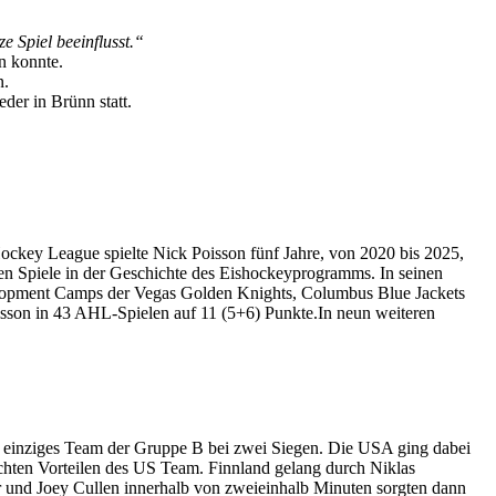
e Spiel beeinflusst.“
en konnte.
n.
der in Brünn statt.
ockey League spielte Nick Poisson fünf Jahre, von 2020 bis 2025,
en Spiele in der Geschichte des Eishockeyprogramms. In seinen
elopment Camps der Vegas Golden Knights, Columbus Blue Jackets
Poisson in 43 AHL-Spielen auf 11 (5+6) Punkte.In neun weiteren
s einziges Team der Gruppe B bei zwei Siegen. Die USA ging dabei
ichten Vorteilen des US Team. Finnland gelang durch Niklas
er und Joey Cullen innerhalb von zweieinhalb Minuten sorgten dann