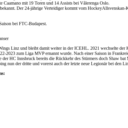
te Caamano mit 19 Toren und 14 Assists bei Vålerenga Oslo.
 bekannt. Der 24-jährige Verteidiger kommt vom HockeyAllsvenskan-
 Saison bei FTC-Budapest.
anser
ings Linz und bleibt damit weiter in der ICEHL. 2021 wechselte der
2022-2023 zum Liga MVP ernannt wurde. Nach einer Saison in Frankrei
ete der HC Innsbruck bereits die Rückkehr des Stürmers doch Shaw bat
g nun der dritte und vorerst auch der letzte neue Legionär bei den Lin
ms: