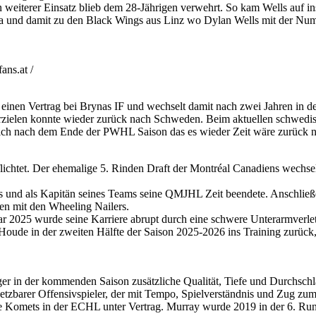
weiterer Einsatz blieb dem 28-Jährigen verwehrt. So kam Wells auf i
a und damit zu den Black Wings aus Linz wo Dylan Wells mit der Num
ns.at /
 einen Vertrag bei Brynas IF und wechselt damit nach zwei Jahren in 
rzielen konnte wieder zurück nach Schweden. Beim aktuellen schwedis
sich nach dem Ende der PWHL Saison das es wieder Zeit wäre zurück 
htet. Der ehemalige 5. Rinden Draft der Montréal Canadiens wechselt n
s und als Kapitän seines Teams seine QMJHL Zeit beendete. Anschließend
n mit den Wheeling Nailers.
r 2025 wurde seine Karriere abrupt durch eine schwere Unterarmverletz
oude in der zweiten Hälfte der Saison 2025-2026 ins Training zurück,
 in der kommenden Saison zusätzliche Qualität, Tiefe und Durchschlags
setzbarer Offensivspieler, der mit Tempo, Spielverständnis und Zug zum 
ne Komets in der ECHL unter Vertrag. Murray wurde 2019 in der 6. Rund