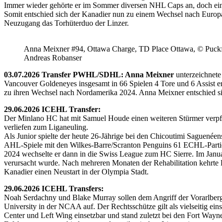
Immer wieder gehörte er im Sommer diversen NHL Caps an, doch ein 
Somit entschied sich der Kanadier nun zu einem Wechsel nach Europ
Neuzugang das Torhüterduo der Linzer.
Anna Meixner #94, Ottawa Charge, TD Place Ottawa, © Puckfa
Andreas Robanser
03.07.2026 Transfer PWHL/SDHL: Anna Meixner
unterzeichnete
Vancouver Goldeneyes insgesamt in 66 Spielen 4 Tore und 6 Assist e
zu ihren Wechsel nach Nordamerika 2024. Anna Meixner entschied 
29.06.2026 ICEHL Transfer:
Der Minlano HC hat mit Samuel Houde einen weiteren Stürmer verpflic
verliefen zum Liganeuling.
Als Junior spielte der heute 26-Jährige bei den Chicoutimi Saguenéen
AHL-Spiele mit den Wilkes-Barre/Scranton Penguins 61 ECHL-Partie
2024 wechselte er dann in die Swiss League zum HC Sierre. Im Janua
verursacht wurde. Nach mehreren Monaten der Rehabilitation kehrte H
Kanadier einen Neustart in der Olympia Stadt.
29.06.2026 ICEHL Transfers:
Noah Serdachny und Blake Murray sollen dem Angriff der Vorarlberger
University in der NCAA auf. Der Rechtsschütze gilt als vielseitig ein
Center und Left Wing einsetzbar und stand zuletzt bei den Fort Way