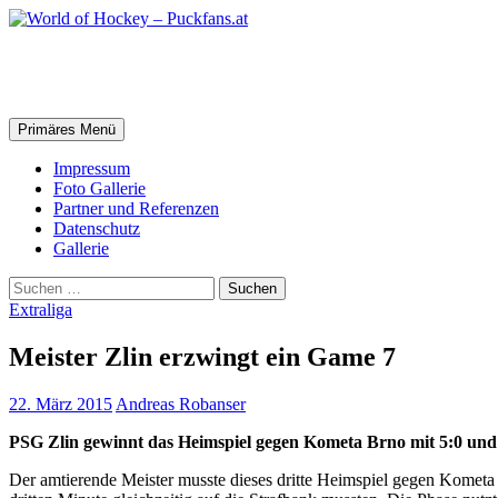
Zum
Inhalt
springen
World of Hockey – Puckfans.at
Suchen
Primäres Menü
Impressum
Foto Gallerie
Partner und Referenzen
Datenschutz
Gallerie
Suchen
nach:
Extraliga
Meister Zlin erzwingt ein Game 7
22. März 2015
Andreas Robanser
PSG Zlin gewinnt das Heimspiel gegen Kometa Brno mit 5:0 und er
Der amtierende Meister musste dieses dritte Heimspiel gegen Kometa