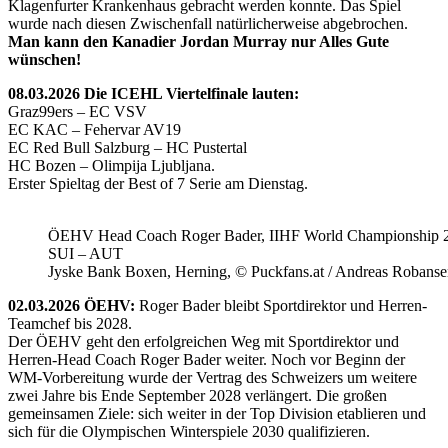
Klagenfurter Krankenhaus gebracht werden konnte. Das Spiel
wurde nach diesen Zwischenfall natürlicherweise abgebrochen.
Man kann den Kanadier Jordan Murray nur Alles Gute
wünschen!
08.03.2026 Die ICEHL Viertelfinale lauten:
Graz99ers – EC VSV
EC KAC – Fehervar AV19
EC Red Bull Salzburg – HC Pustertal
HC Bozen – Olimpija Ljubljana.
Erster Spieltag der Best of 7 Serie am Dienstag.
ÖEHV Head Coach Roger Bader, IIHF World Championship 
SUI – AUT
Jyske Bank Boxen, Herning, © Puckfans.at / Andreas Robanse
02.03.2026 ÖEHV:
Roger Bader bleibt Sportdirektor und Herren-
Teamchef bis 2028.
Der ÖEHV geht den erfolgreichen Weg mit Sportdirektor und
Herren-Head Coach Roger Bader weiter. Noch vor Beginn der
WM-Vorbereitung wurde der Vertrag des Schweizers um weitere
zwei Jahre bis Ende September 2028 verlängert. Die großen
gemeinsamen Ziele: sich weiter in der Top Division etablieren und
sich für die Olympischen Winterspiele 2030 qualifizieren.