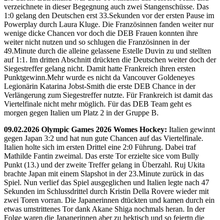
verzeichnete in dieser Begegnung auch zwei Stangenschüsse. Das
1:0 gelang den Deutschen erst 33.Sekunden vor der ersten Pause im
Powerplay durch Laura Kluge. Die Französinnen fanden weiter nur
wenige dicke Chancen vor doch die DEB Frauen konnten ihre
weiter nicht nutzen und so schlugen die Französinnen in der
49.Minute durch die alleine gelassene Estelle Duvin zu und stellten
auf 1:1. Im dritten Abschnitt drückten die Deutschen weiter doch der
Siegestreffer gelang nicht. Damit hatte Frankreich ihren ersten
Punktgewinn.Mehr wurde es nicht da Vancouver Goldeneyes
Legionärin Katarina Jobst-Smith die erste DEB Chance in der
Verlängerung zum Siegestreffer nutzte. Für Frankreich ist damit das
Viertelfinale nicht mehr möglich. Für das DEB Team geht es
morgen gegen Italien um Platz 2 in der Gruppe B.
09.02.2026 Olympic Games 2026 Womes Hockey:
Italien gewinnt
gegen Japan 3:2 und hat nun gute Chancen auf das Viertelfinale.
Italien holte sich im ersten Drittel eine 2:0 Führung. Dabei traf
Mathilde Fantin zweimal. Das erste Tor erzielte sice vom Bully
Punkt (13.) und der zweite Treffer gelang in Überzahl. Ruj Ukita
brachte Japan mit einem Slapshot in der 23.Minute zurück in das
Spiel. Nun verlief das Spiel ausgeglichen und Italien legte nach 47
Sekunden im Schlussdrittel durch Kristin Della Rovere wieder mit
zwei Toren vorran. Die Japanerinnen dtückten und kamen durch ein
etwas umstrittenes Tor dank Akane Shiga nochmals heran. In der
Folge waren die Japanerinnen aber zu hektisch und so feiertn die