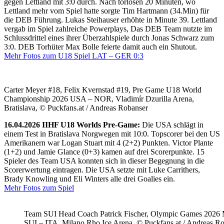
gegen Lettland mit 3:0 durch. Nach torlosen 20 Minuten, wo
Lettland mehr vom Spiel hatte sorgte Tim Hartmann (34.Min) für
die DEB Führung. Lukas Steihauser erhöhte in Minute 39. Lettland
vergab im Spiel zahlreiche Powerplays, Das DEB Team nutzte im
Schlussdrittel eines ihrer Überzahlspiele durch Jonas Schwarz zum
3:0. DEB Torhüter Max Bolle feierte damit auch ein Shutout.
Mehr Fotos zum U18 Spiel LAT – GER 0:3
Carter Meyer #18, Felix Kvernstad #19, Pre Game U18 World
Championship 2026 USA – NOR, Vladimír Dzurilla Arena,
Bratislava, © Puckfans.at / Andreas Robanser
16.04.2026 IIHF U18 Worlds Pre-Game:
Die USA schlägt in
einem Test in Bratislava Norgwegen mit 10:0. Topscorer bei den US
Amerikanern war Logan Stuart mit 4 (2+2) Punkten. Victor Plante
(1+2) und Jamie Glance (0+3) kamen auf drei Scorerpunkte. 15
Spieler des Team USA konnten sich in dieser Begegnung in die
Scorerwertung eintragen. Die USA setzte mit Luke Carrithers,
Brady Knowling und Eli Winters alle drei Goalies ein.
Mehr Fotos zum Spiel
Team SUI Head Coach Patrick Fischer, Olympic Games 202
SUI – ITA, Milano Rho Ice Arena, © Puckfans.at / Andreas R