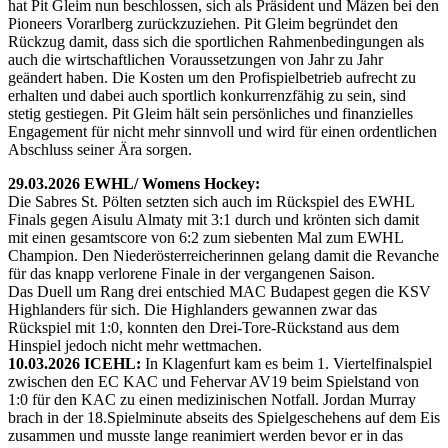
hat Pit Gleim nun beschlossen, sich als Präsident und Mäzen bei den
Pioneers Vorarlberg zurückzuziehen. Pit Gleim begründet den
Rückzug damit, dass sich die sportlichen Rahmenbedingungen als
auch die wirtschaftlichen Voraussetzungen von Jahr zu Jahr
geändert haben. Die Kosten um den Profispielbetrieb aufrecht zu
erhalten und dabei auch sportlich konkurrenzfähig zu sein, sind
stetig gestiegen. Pit Gleim hält sein persönliches und finanzielles
Engagement für nicht mehr sinnvoll und wird für einen ordentlichen
Abschluss seiner Ära sorgen.
29.03.2026 EWHL/ Womens Hockey:
Die Sabres St. Pölten setzten sich auch im Rückspiel des EWHL
Finals gegen Aisulu Almaty mit 3:1 durch und krönten sich damit
mit einen gesamtscore von 6:2 zum siebenten Mal zum EWHL
Champion. Den Niederösterreicherinnen gelang damit die Revanche
für das knapp verlorene Finale in der vergangenen Saison.
Das Duell um Rang drei entschied MAC Budapest gegen die KSV
Highlanders für sich. Die Highlanders gewannen zwar das
Rückspiel mit 1:0, konnten den Drei-Tore-Rückstand aus dem
Hinspiel jedoch nicht mehr wettmachen.
10.03.2026 ICEHL:
In Klagenfurt kam es beim 1. Viertelfinalspiel
zwischen den EC KAC und Fehervar AV19 beim Spielstand von
1:0 für den KAC zu einen medizinischen Notfall. Jordan Murray
brach in der 18.Spielminute abseits des Spielgeschehens auf dem Eis
zusammen und musste lange reanimiert werden bevor er in das