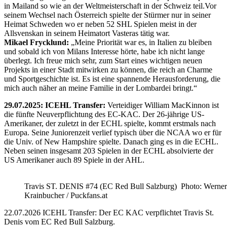
in Mailand so wie an der Weltmeisterschaft in der Schweiz teil.Vor
seinem Wechsel nach Österreich spielte der Stürmer nur in seiner
Heimat Schweden wo er neben 52 SHL Spielen meist in der
Allsvenskan in seinem Heimatort Vasteras tätig war.
Mikael Frycklund:
„Meine Priorität war es, in Italien zu bleiben
und sobald ich von Milans Interesse hörte, habe ich nicht lange
überlegt. Ich freue mich sehr, zum Start eines wichtigen neuen
Projekts in einer Stadt mitwirken zu können, die reich an Charme
und Sportgeschichte ist. Es ist eine spannende Herausforderung, die
mich auch näher an meine Familie in der Lombardei bringt.“
29.07.2025: ICEHL Transfer:
Verteidiger William MacKinnon ist
die fünfte Neuverpflichtung des EC-KAC. Der 26-jährige US-
Amerikaner, der zuletzt in der ECHL spielte, kommt erstmals nach
Europa. Seine Juniorenzeit verlief typisch über die NCAA wo er für
die Univ. of New Hampshire spielte. Danach ging es in die ECHL.
Neben seinen insgesamt 203 Spielen in der ECHL absolvierte der
US Amerikaner auch 89 Spiele in der AHL.
Travis ST. DENIS #74 (EC Red Bull Salzburg) Photo: Werner
Krainbucher / Puckfans.at
22.07.2026 ICEHL Transfer: Der EC KAC verpflichtet Travis St.
Denis vom EC Red Bull Salzburg.