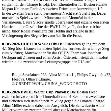
sorgten für den Charge Erfolg. Den Ehrentreffer für Boston erzielte
Megan Keller am Ende des zweiten Drittel zum kurzzeitigen 1:2.
In der zweiten Serie stand vergangene Nacht erst Spiel 1 an. Dabei
musste das Spiel zwischen Minnesota und Montréal in der
Verlängerun. Laura Stacey spielte überragend und erzielte den ersten
Hattrick in der Geschichte der PWHL-Playoffs, doch es reichte
nicht. Jincy Roese avancierte zur Heldin und erzielte in der
Verlängerung den Siegtreffer zum 5:4 für die Frost.
01.05.2026 IIHF U18 Worlds Div.1B:
Österreich geling mit dem
4:1 Sieg über Litauen im letzten Spiel des Turniers der wichtige Sieg
zum Aufstieg. Matchwinner für das ÖEHV Team war Jonathan
Oschgan mit 2 Toren und einen Assist. Österreich steigt damit sofort
wieder in die zweithöchste Leistungsgruppe der U18 auf.
Ronja Savolainen #88, Alina Müller #11, Philips Gwyneth #33
Fleet vs. Ottawa Charge,
© CREDIT PWHL, CHINA_WONG PHOTO
01.05.2026 PWHL Walter Cup Playoffs:
Die Boston Fleet
erzielten im zweiten Drittel innerhalb von 91 Sekunden zwei Tore
und sicherten sich damit einen 2:1-Sieg gegen die Ottawa Charge.
Alina Müller erzielte dabei den Ausgleich. Die Schweizerin Alina
Müller wurde im zweiten Drittel aber zur Matchwinnerin für