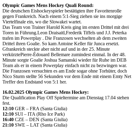
Olympic Games Mens Hockey Quali Round:
Die deutschen Eishockeyspieler bestätigten ihre Favoritenrolle
gegen Frankreich. Nach einem 5:1-Sieg ziehen sie ins morgige
Viertelfinale ein, wo die Slowakei wartet.
Das Team von Trainer Harold Kreis ging im ersten Drittel mit drei
Toren in Führung.Leon Draisaitl,Frederik Tiffels und J.J. Peterka
trafen im Powerplay . Die Franzosen wechselten ab dem zweiten
Drittel ihren Goalie. So kam Antoine Keller für Junca ersetzt.
Gfrankreich steckte aber nicht auf und in der 25. Minute
verkürztePierre-Édouard Bellemare zumindest einmal. In der 48.
Minute sorgte Goalie Joshua Samanski wieder für Ruhe im DEB
Team als er in einem Powerplay einfach nicht zu bezwingen war.
Die Franzosen versuchten es am Ende sogar ohne Torhüter, doch
Nico Sturm stellte 56 Sekunden vor dem Ende mit einem Emty Net
Treffer den Endstand von 5:1 her.
16.02.2025 Olympic Games Mens Hockey:
Die Qualification Play Off Spieltermine am Dienstag 17.04 stehen
fest.
12:10
GER – FRA (Santa Giulia)
12:10
SUI – ITA (Rho Ice Park)
16:40
CZE – DEN (Santa Giulia)
21:10
SWE – LAT (Santa Giulia)