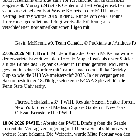
sorgen soll. Murray (24) ist als Center und Left Wing einsetzbar und
stand zuletzt bei den Fort Wayne Komets in der ECHL unter
Vertrag. Murray wurde 2019 in der 6. Runde von den Carolina
Hurricanes gedraftet und bringt wertvolle Erfahrung aus
verschiedenen nordamerikanischen Ligen mit.
Gavin McKenna #9, Team Canada, © Puckfans.at / Andreas R
27.06.2026 NHL Draft:
Mit dem Kanadier Gavin McKenna wurde
der erwartete Favorit von den Toronto Maple Leafs als erster Spieler
auf die Bühne des Keybank Center in Buffalo gerufen. McKenna
gewann in seiner Karriere mit Team Canada den Hlinka Gretzky
Cup so wie die U18 Weltmeisterschft 2025. In der vergangenen
Saison bestritt der 18-Jährige seine erste NCAA Spielzeit für die
Penn State Univ.ersity.
Theresa Schafzahl #37, PWHL Regular Season Seattle Torrent 
New York Sirens at Madison Square Garden in New York
© Evan Bernstein/The PWHL
18.06.2026 PWHL:
Abseits des PWHL Drafts gaben die Seattle
Torrent die Vertragsverlängerung mit Theresa Schafzahl um zwei
weitere Jahre bekannt. Die Weizerin, wurde Mitte Februar von den