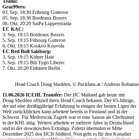
Teams:
Graz99ers:
03. Sep. 18:30 Fribourg Gotteron
05. Sep. 18:30 Bordeaux Boxers
06. Okt. 20:20 SaiPa Lappeenranta
EC KAC:
3. Sep. 19:15 Bordeaux Boxers
5. Sep. 19:15 Fribourg Gotteron
6. Okt. 19:15 Kookoo Kouvola
EC Red Bull Salzburg:
3. Sep. 19:15 Kölner Haie
5. Sep. 19:15 Bili Tygri Liberec
7. Okt. 20:20 Eisbären Berlin
Head Coach Doug Shedden, © Puckfans.at / Andreas Robanse
11.06.2026 ICEHL Transfer:
Der HC Mailand gab heute mit
Doug Shedden offiziell ihren Head Coach bekannt. Der 65-Jährige,
der auf eine dreißigjährige Erfahrung in einigen der besten Ligen der
Welt zurückblicken kann arbeitete bereits in Finnland und in der
Schweiz. Für Medvescak Zagreb war er eine Saison als Cheftrainer
in der KHL tätig. Weiters arbeitete er mehrere Jahre in Deutschland
und in der slowakischen Extraliga. Zuletzt übernahm er Mitte
Dezember 2025 den HCB Südtirol. Nun geht es für den Kanadier