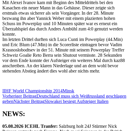
Mit Alexei Ivanov kam mit Beginn des Mitteldrittels bei den
Kasachen ein neuer Mann in das Gehäuse. Dieser zeigte sich
erstmals etwas sicherer als sein Vorgänger. In der 28. Minute
bezwang ihn aber Yannick Weber mit einem plazierten hohen
Schuss im Powerplay und 10 Minuten später war es erneut ein
Überzahlspiel das durch Andres Ambühl zum 4:0 genutzt werden
konnte.
Im letzten Drittel durften sich Luca Cunti im Powerplay (44.Min)
und Eric Blum (47.Min) in die Scorerliste eintragen bevor Vadim
Krasnoslobodtsev in der 51. Minute mit seinem Powerplay Treffer
Schweiz Goalie Reto Berra sein Shutout vermisste. 28 Sekunden
vor dem Ende konnte der Aufsteiger ein weiteres Mal durch kaz88
anschreiben. An der klaren Niederlage und an dem wohl bevor
stehenden Abstieg ändert dies wohl aber nichts mehr.
IIHF World Championship 2014
Minsk
Beitragsnavigation
Vorheriger Beitrag
Deutschland muss sich Weißrussland geschlagen
geben
Nächster Beitrag
Slowakei besiegt Aufsteiger Italien
NEWS:
05.08.2026 ICEHL Tranfer:
Salzburg holt 24J Stürmer Nick