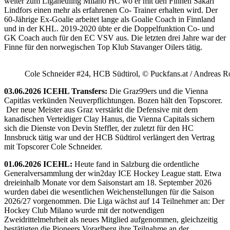
weiter zum Liganeuling Milano HC wo er mit den Finnen Sakari
Lindfors einen mehr als erfahrenen Co- Trainer erhalten wird. Der
60-Jährige Ex-Goalie arbeitet lange als Goalie Coach in Finnland
und in der KHL. 2019-2020 übte er die Doppelfunktion Co- und
GK Coach auch für den EC VSV aus. Die letzten drei Jahre war der
Finne für den norwegischen Top Klub Stavanger Oilers tätig.
Cole Schneider #24, HCB Südtirol, © Puckfans.at / Andreas R
03.06.2026 ICEHL Transfers:
Die Graz99ers und die Vienna
Capitlas verkünden Neuverpflichtungen. Bozen hält den Topscorer.
Der neue Meister aus Graz verstärkt die Defensive mit dem
kanadischen Verteidiger Clay Hanus, die Vienna Capitals sichern
sich die Dienste von Devin Steffler, der zuletzt für den HC
Innsbruck tätig war und der HCB Südtirol verlängert den Vertrag
mit Topscorer Cole Schneider.
01.06.2026 ICEHL:
Heute fand in Salzburg die ordentliche
Generalversammlung der win2day ICE Hockey League statt. Etwa
dreieinhalb Monate vor dem Saisonstart am 18. September 2026
wurden dabei die wesentlichen Weichenstellungen für die Saison
2026/27 vorgenommen. Die Liga wächst auf 14 Teilnehmer an: Der
Hockey Club Milano wurde mit der notwendigen
Zweidrittelmehrheit als neues Mitglied aufgenommen, gleichzeitig
bestätigten die Pioneers Vorarlberg ihre Teilnahme an der