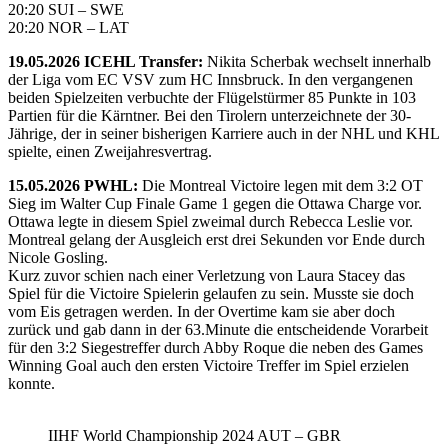
20:20 SUI – SWE
20:20 NOR – LAT
19.05.2026 ICEHL Transfer:
Nikita Scherbak wechselt innerhalb
der Liga vom EC VSV zum HC Innsbruck. In den vergangenen
beiden Spielzeiten verbuchte der Flügelstürmer 85 Punkte in 103
Partien für die Kärntner. Bei den Tirolern unterzeichnete der 30-
Jährige, der in seiner bisherigen Karriere auch in der NHL und KHL
spielte, einen Zweijahresvertrag.
15.05.2026 PWHL:
Die Montreal Victoire legen mit dem 3:2 OT
Sieg im Walter Cup Finale Game 1 gegen die Ottawa Charge vor.
Ottawa legte in diesem Spiel zweimal durch Rebecca Leslie vor.
Montreal gelang der Ausgleich erst drei Sekunden vor Ende durch
Nicole Gosling.
Kurz zuvor schien nach einer Verletzung von Laura Stacey das
Spiel für die Victoire Spielerin gelaufen zu sein. Musste sie doch
vom Eis getragen werden. In der Overtime kam sie aber doch
zurück und gab dann in der 63.Minute die entscheidende Vorarbeit
für den 3:2 Siegestreffer durch Abby Roque die neben des Games
Winning Goal auch den ersten Victoire Treffer im Spiel erzielen
konnte.
IIHF World Championship 2024 AUT – GBR