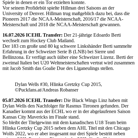
Spiele in denen er ein Tor erzielten konnte.
Vor seinem Profidebüt spielte Hillman drei Saisons an der
University of Denver. Hillman trug maßgeblich dazu bei, dass die
Pioneers 2017 die NCAA-Meisterschaft, 2016/17 die NCAA-
Meisterschaft und 2018 die NCAA-Meisterschaft gewannen.
16.07.2026 ICEHL Transfer:
Der 21-jährige Edoardo Berti
wechselt zum Hockey Club Mailand.
Der 183 cm große und 80 kg schwere Linkshänder Berti sammelte
Erfahrung in der Schweizer Serie B (LNB) bei Sierre und
Bellinzona. Er verfügt auch üüber eine Schweizer Lizenz. Berti der
zweimal Italien bei U20 Weltmeisterschaften vertrat wird zusammen
mit Jacob Smith das Goalie Due des Liganeulings stellen.
Dylan Wells #30, Hlinka Gretzky Cup 2015,
©Puckfans.at/Andreas Robanser
05.07.2026 ICEHL Transfer:
Die Black Wings Linz haben mit
Dylan Wells den Nachfolger für Rasmus Tirronen gefunden. Der
Kanadier kommt aus der ECHL wo er in der abgelaufenen Saison
Kansas City Mavericks im Finale stand.
So bleibt der Titelgewinn mit dem kanadischen U18 Team beim
Hlinka Gretzky Cup 2015 neben dem AHL Titel mit den Chicago
Wolfs 2022, wo er aber insgesamt nur drei Spiele bestritt neben