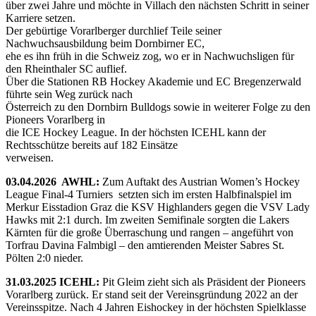
über zwei Jahre und möchte in Villach den nächsten Schritt in seiner
Karriere setzen.
Der gebürtige Vorarlberger durchlief Teile seiner
Nachwuchsausbildung beim Dornbirner EC,
ehe es ihn früh in die Schweiz zog, wo er in Nachwuchsligen für
den Rheinthaler SC auflief.
Über die Stationen RB Hockey Akademie und EC Bregenzerwald
führte sein Weg zurück nach
Österreich zu den Dornbirn Bulldogs sowie in weiterer Folge zu den
Pioneers Vorarlberg in
die ICE Hockey League. In der höchsten ICEHL kann der
Rechtsschütze bereits auf 182 Einsätze
verweisen.
03.04.2026 AWHL:
Zum Auftakt des Austrian Women’s Hockey
League Final-4 Turniers setzten sich im ersten Halbfinalspiel im
Merkur Eisstadion Graz die KSV Highlanders gegen die VSV Lady
Hawks mit 2:1 durch. Im zweiten Semifinale sorgten die Lakers
Kärnten für die große Überraschung und rangen – angeführt von
Torfrau Davina Falmbigl – den amtierenden Meister Sabres St.
Pölten 2:0 nieder.
31.03.2025 ICEHL:
Pit Gleim zieht sich als Präsident der Pioneers
Vorarlberg zurück. Er stand seit der Vereinsgründung 2022 an der
Vereinsspitze. Nach 4 Jahren Eishockey in der höchsten Spielklasse