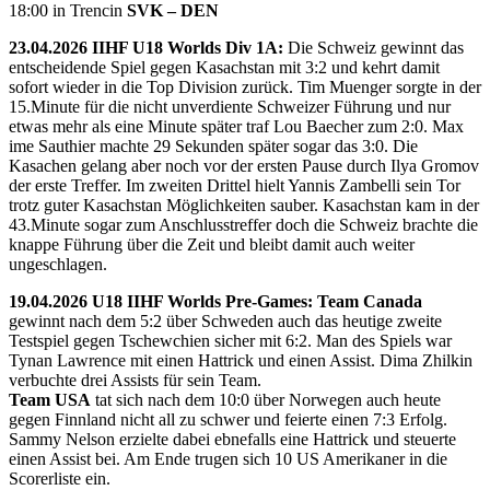
18:00 in Trencin
SVK – DEN
23.04.2026 IIHF U18 Worlds Div 1A:
Die Schweiz gewinnt das
entscheidende Spiel gegen Kasachstan mit 3:2 und kehrt damit
sofort wieder in die Top Division zurück. Tim Muenger sorgte in der
15.Minute für die nicht unverdiente Schweizer Führung und nur
etwas mehr als eine Minute später traf Lou Baecher zum 2:0. Max
ime Sauthier machte 29 Sekunden später sogar das 3:0. Die
Kasachen gelang aber noch vor der ersten Pause durch Ilya Gromov
der erste Treffer. Im zweiten Drittel hielt Yannis Zambelli sein Tor
trotz guter Kasachstan Möglichkeiten sauber. Kasachstan kam in der
43.Minute sogar zum Anschlusstreffer doch die Schweiz brachte die
knappe Führung über die Zeit und bleibt damit auch weiter
ungeschlagen.
19.04.2026 U18 IIHF Worlds Pre-Games: Team Canada
gewinnt nach dem 5:2 über Schweden auch das heutige zweite
Testspiel gegen Tschewchien sicher mit 6:2. Man des Spiels war
Tynan Lawrence mit einen Hattrick und einen Assist. Dima Zhilkin
verbuchte drei Assists für sein Team.
Team USA
tat sich nach dem 10:0 über Norwegen auch heute
gegen Finnland nicht all zu schwer und feierte einen 7:3 Erfolg.
Sammy Nelson erzielte dabei ebnefalls eine Hattrick und steuerte
einen Assist bei. Am Ende trugen sich 10 US Amerikaner in die
Scorerliste ein.