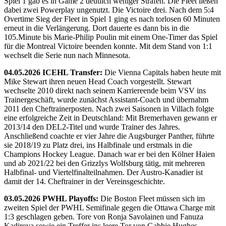
Spiel 1 gab es in Game 2 deutlich weniger Strafen. Die Fleet ließen
dabei zwei Powerplay ungenutzt. Die Victoire drei. Nach dem 5:4
Overtime Sieg der Fleet in Spiel 1 ging es nach torlosen 60 Minuten
erneut in die Verlängerung. Dort dauerte es dann bis in die
105.Minute bis Marie-Philip Poulin mit einem One-Timer das Spiel
für die Montreal Victoire beenden konnte. Mit dem Stand von 1:1
wechselt die Serie nun nach Minnesota.
04.05.2026 ICEHL Transfer:
Die Vienna Capitals haben heute mit
Mike Stewart ihren neuen Head Coach vorgestellt. Stewart
wechselte 2010 direkt nach seinem Karriereende beim VSV ins
Trainergeschäft, wurde zunächst Assistant-Coach und übernahm
2011 den Cheftrainerposten. Nach zwei Saisonen in Villach folgte
eine erfolgreiche Zeit in Deutschland: Mit Bremerhaven gewann er
2013/14 den DEL2-Titel und wurde Trainer des Jahres.
Anschließend coachte er vier Jahre die Augsburger Panther, führte
sie 2018/19 zu Platz drei, ins Halbfinale und erstmals in die
Champions Hockey League. Danach war er bei den Kölner Haien
und ab 2021/22 bei den Grizzlys Wolfsburg tätig, mit mehreren
Halbfinal- und Viertelfinalteilnahmen. Der Austro-Kanadier ist
damit der 14. Cheftrainer in der Vereinsgeschichte.
03.05.2026 PWHL Playoffs:
Die Boston Fleet müssen sich im
zweiten Spiel der PWHL Semifinale gegen die Ottawa Charge mit
1:3 geschlagen geben. Tore von Ronja Savolainen und Fanuza
Kadirova sowie ein Treffer ins leere Tor von Gabbie Hughes