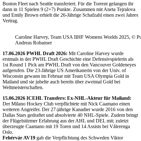
Boston Fleet nach Seattle transferiert. Für die Torrent gelangen ihr
dann in 11 Spielen 9 (2+7) Punkte. Zusammen mit Aneta Tejralova
und Emily Brown erhielt die 26-Jährige Schafzahl einen zwei Jahres
Vertrag.
Caroline Harvey, Team USA IIHF Womens Worlds 2025, © Puc
Andreas Robanser
17.06.2026 PWHL Draft 2026:
Mit Caroline Harvey wurde
erstmals in der PWHL Draft Geschichte eine Defensivspielerin als
1st Round 1 Pick am PWHL Draft von den Vancouver Goldeneyes
aufgerufen. Die 23-Jährige US Amerikanerin von der Univ. of
Wisconsin gewann im Februar mit Team USA Olympia Gold in
Mailand und sie jubelte auch bereits über zweimal Gold bei
Weltmeisterschaften.
15.06.2026 ICEHL Transfers: Ex-NHL-Akteur für Mailand:
Der Milano Hockey Club verpflichtete mit Nick Caamano einen
weiteren Angreifer. Der 27-jährige Kanadier wurde 2016 von den
Dallas Stars gedraftet und absolvierte 40 NHL-Spiele. Zudem bringt
der Flügelstürmer Erfahrung aus der AHL und DEL mit; zuletzt
überzeugte Caamano mit 19 Toren und 14 Assists bei Vålerenga
Oslo.
Fehérvár AV19
gab die Verpflichtung des Schweden Viktor