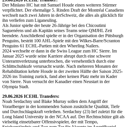
Der Minlano HC hat mit Samuel Houde einen weiteren Stürmer
verpflichtet. Der ehemalige 5. Rinden Draft der Montréal Canadiens
wechselt nach zwei Jahren in derSchweiz, die alles als glücklich für
ihn verliefen zum Liganeuling.
Als Junior spielte der heute 26-Jährige bei den Chicoutimi
Saguenéens und als Kapitän seines Teams seine QMJHL Zeit
beendete. Anschließend spielte er in der Organisation der Pittsburgh
Penguins, bestritt 100 AHL-Spiele mit den Wilkes-Barre/Scranton
Penguins 61 ECHL-Partien mit den Wheeling Nailers.
2024 wechselte er dann in die Swiss League zum HC Sierre. Im
Januar 2025 wurde seine Karriere abrupt durch eine schwere
Unterarmverletzung unterbrochen, die versehentlich durch eine
Schlittschuhkufe verursacht wurde. Nach mehreren Monaten der
Rehabilitation kehrte Houde in der zweiten Hälfte der Saison 2025-
2026 ins Training zurück, fand aber keinen Platz mehr im Kader
von Sierre. Nun versucht der Kanadier einen Neustart in der
Olympia Stadt.
29.06.2026 ICEHL Transfers:
Noah Serdachny und Blake Murray sollen dem Angriff der
Vorarlberger in der kommenden Saison zusätzliche Qualität, Tiefe
und Durchschlagskraft verleihen. Serdachny (23) lief zuletzt für die
Long Island University in der NCAA auf. Der Rechtsschütze gilt als
vielseitig einsetzbarer Offensivspieler, der mit Tempo,
Spielverständnis und Zug zum Tor für Akzente im Angriffsspiel