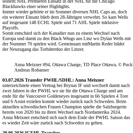
seinem NHL Premieren Einsatz in der NHL für die Chicago
Blackhawks einer seiner Highlights.
Immer wieder gehörte er im Sommer diversen NHL Caps an, doch
ein weiterer Einsatz blieb dem 28-Jährigen verwehrt. So kam Wells
auf insgesamt 148 ECHL Spiele und 71 AHL Spiele inklusive
Playoffs.
Somit entschied sich der Kanadier nun zu einem Wechsel nach
Europa und damit zu den Black Wings aus Linz wo Dylan Wells mit
der Nummer 70 spielen wird. Gemeinsam mitMartin Reder bildet
der Neuzugang das Torhüterduo der Linzer.
Anna Meixner #94, Ottawa Charge, TD Place Ottawa, © Puckfa
Andreas Robanser
03.07.2026 Transfer PWHL/SDHL: Anna Meixner
unterzeichnete einen Vertrag bei Brynas IF und wechselt damit nach
zwei Jahren in der PWHL wo sie für die Ottawa Charge und am
ende für die Vancouver Goldeneyes insgesamt in 66 Spielen 4 Tore
und 6 Assist erzielen konnte wieder zurück nach Schweden. Beim
aktuellen schwedischen Frauen Champion spielte die Salzburgerin
bereits von 2020 bis zu ihren Wechsel nach Nordamerika 2024.
Anna Meixner entschied sich nach dem Ende der PWHL Saison das
es wieder Zeit wäre zurück nach Schweden zu gehen.
29.06.2026 ICEHL Transfer: