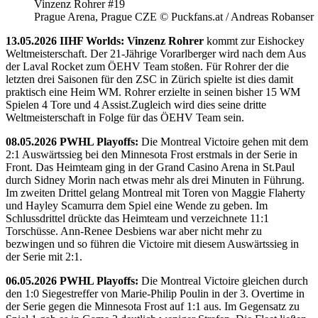
Vinzenz Rohrer #19
Prague Arena, Prague CZE © Puckfans.at / Andreas Robanser
13.05.2026 IIHF Worlds: Vinzenz Rohrer
kommt zur Eishockey
Weltmeisterschaft. Der 21-Jährige Vorarlberger wird nach dem Aus
der Laval Rocket zum ÖEHV Team stoßen. Für Rohrer der die
letzten drei Saisonen für den ZSC in Zürich spielte ist dies damit
praktisch eine Heim WM. Rohrer erzielte in seinen bisher 15 WM
Spielen 4 Tore und 4 Assist.Zugleich wird dies seine dritte
Weltmeisterschaft in Folge für das ÖEHV Team sein.
08.05.2026 PWHL Playoffs:
Die Montreal Victoire gehen mit dem
2:1 Auswärtssieg bei den Minnesota Frost erstmals in der Serie in
Front. Das Heimteam ging in der Grand Casino Arena in St.Paul
durch Sidney Morin nach etwas mehr als drei Minuten in Führung.
Im zweiten Drittel gelang Montreal mit Toren von Maggie Flaherty
und Hayley Scamurra dem Spiel eine Wende zu geben. Im
Schlussdrittel drückte das Heimteam und verzeichnete 11:1
Torschüsse. Ann-Renee Desbiens war aber nicht mehr zu
bezwingen und so führen die Victoire mit diesem Auswärtssieg in
der Serie mit 2:1.
06.05.2026 PWHL Playoffs:
Die Montreal Victoire gleichen durch
den 1:0 Siegestreffer von Marie-Philip Poulin in der 3. Overtime in
der Serie gegen die Minnesota Frost auf 1:1 aus. Im Gegensatz zu