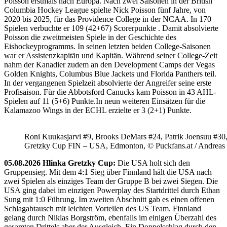
Poisson erstmals nach Europa. Nach zwei Saisonen in der British
Columbia Hockey League spielte Nick Poisson fünf Jahre, von
2020 bis 2025, für das Providence College in der NCAA. In 170
Spielen verbuchte er 109 (42+67) Scorerpunkte . Damit absolvierte
Poisson die zweitmeisten Spiele in der Geschichte des
Eishockeyprogramms. In seinen letzten beiden College-Saisonen
war er Assistenzkapitän und Kapitän. Während seiner College-Zeit
nahm der Kanadier zudem an den Development Camps der Vegas
Golden Knights, Columbus Blue Jackets und Florida Panthers teil.
In der vergangenen Spielzeit absolvierte der Angreifer seine erste
Profisaison. Für die Abbotsford Canucks kam Poisson in 43 AHL-
Spielen auf 11 (5+6) Punkte.In neun weiteren Einsätzen für die
Kalamazoo Wings in der ECHL erzielte er 3 (2+1) Punkte.
Roni Kuukasjarvi #9, Brooks DeMars #24, Patrik Joensuu #30
Gretzky Cup FIN – USA, Edmonton, © Puckfans.at / Andreas
05.08.2026 Hlinka Gretzky Cup:
Die USA holt sich den
Gruppensieg. Mit dem 4:1 Sieg über Finnland hält die USA nach
zwei Spielen als einziges Team der Gruppe B bei zwei Siegen. Die
USA ging dabei im einzigen Powerplay des Startdrittel durch Ethan
Sung mit 1:0 Führung. Im zweiten Abschnitt gab es einen offenen
Schlagabtausch mit leichten Vorteilen des US Team. Finnland
gelang durch Niklas Borgström, ebenfalls im einigen Überzahl des
gesamten Drittels aber der Ausgleich. Ein Doppelschlag durch den