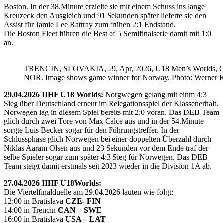
Boston. In der 38.Minute erzielte sie mit einem Schuss ins lange
Kreuzeck den Ausgleich und 91 Sekunden später lieferte sie den
Assist für Jamie Lee Rattray zum frühen 2:1 Endstand.
Die Boston Fleet führen die Best of 5 Semifinalserie damit mit 1:0
an.
TRENCIN, SLOVAKIA, 29, Apr, 2026, U18 Men’s Worlds, 
NOR. Image shows game winner for Norway. Photo: Werner K
29.04.2026 IIHF U18 Worlds:
Norgwegen gelang mit einm 4:3
Sieg über Deutschland erneut im Relegationsspiel der Klassenerhalt.
Norwegen lag in diesem Spiel bereits mit 2:0 voran. Das DEB Team
glich durch zwei Tore von Max Calce aus und in der 54.Minute
sorgte Luis Becker sogar für den Führungstreffer. In der
Schlussphase glich Norwegen bei einer doppelten Überzahl durch
Niklas Aaram Olsen aus und 23 Sekunden vor dem Ende traf der
selbe Spieler sogar zum später 4:3 Sieg für Norwegen. Das DEB
Team steigt damit erstmals seit 2023 wieder in die Division 1A ab.
27.04.2026 IIHF U18Worlds:
Die Viertelfinalduelle am 29.04.2026 lauten wie folgt:
12:00 in Bratislava
CZE- FIN
14:00 in Trencin
CAN – SWE
16:00 in Bratislava
USA – LAT