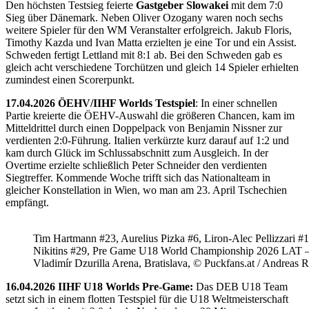
Den höchsten Testsieg feierte
Gastgeber Slowakei
mit dem 7:0
Sieg über Dänemark. Neben Oliver Ozogany waren noch sechs
weitere Spieler für den WM Veranstalter erfolgreich. Jakub Floris,
Timothy Kazda und Ivan Matta erzielten je eine Tor und ein Assist.
Schweden fertigt Lettland mit 8:1 ab. Bei den Schweden gab es
gleich acht verschiedene Torchützen und gleich 14 Spieler erhielten
zumindest einen Scorerpunkt.
17.04.2026 ÖEHV/IIHF Worlds Testspiel
: In einer schnellen
Partie kreierte die ÖEHV-Auswahl die größeren Chancen, kam im
Mitteldrittel durch einen Doppelpack von Benjamin Nissner zur
verdienten 2:0-Führung. Italien verkürzte kurz darauf auf 1:2 und
kam durch Glück im Schlussabschnitt zum Ausgleich. In der
Overtime erzielte schließlich Peter Schneider den verdienten
Siegtreffer. Kommende Woche trifft sich das Nationalteam in
gleicher Konstellation in Wien, wo man am 23. April Tschechien
empfängt.
Tim Hartmann #23, Aurelius Pizka #6, Liron-Alec Pellizzari #16
Nikitins #29, Pre Game U18 World Championship 2026 LAT 
Vladimír Dzurilla Arena, Bratislava, © Puckfans.at / Andreas 
16.04.2026 IIHF U18 Worlds Pre-Game:
Das DEB U18 Team
setzt sich in einem flotten Testspiel für die U18 Weltmeisterschaft