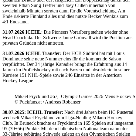
zweiten Ethan Sung Treffer und Joey Cullen innerhalb von
zweieinhalb Minuten sorgten dann für die Vorentscheidung. Am
Ende riskierte Finnland alles und dies nutzte Becker Wenkus zum
4:1 Endstand.
31.07.2026 ICEHL
: Die Pioneers Vorarlberg stehen wieder ohne
Head Coach da. Der Schwede Janne Grönvall wird die Position aus
privaten Gründen nicht antreten.
31.07.2026 ICEHL Transfer:
Der HCB Südtirol hat mit Louis
Domingue seine neue Nummer eins für die kommende Saison
verpflichtet. Der 34-jährige Kanadier bringt die Erfahrung aus 14
Jahren im Profieishockey mit nach Bozen und absolvierte in seiner
Karriere 151 NHL-Spiele sowie 246 Einsätze in der American
Hockey League.
Mikael Frycklund #67, Olympic Games 2026 Mens Hockey 
© Puckfans.at / Andreas Robanser
30.07.2025: ICEHL Transfer:
Nach drei Jahren beim HC Pustertal
wechselt Mikael Frycklund zum Liga-Neuling Milano Hockey
Club. In Bruneck brachte es Frycklund in 165 Spielen auf insgesamt
95 (39+56) Punkte. Mit dem italienischen Nationalteam nahm der
33-Jährige gebürtige Schwede zuletzt an den Olympischen Spielen