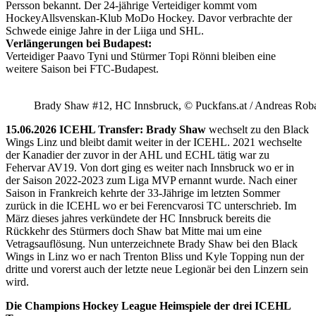
Persson bekannt. Der 24-jährige Verteidiger kommt vom
HockeyAllsvenskan-Klub MoDo Hockey. Davor verbrachte der
Schwede einige Jahre in der Liiga und SHL.
Verlängerungen bei Budapest:
Verteidiger Paavo Tyni und Stürmer Topi Rönni bleiben eine
weitere Saison bei FTC-Budapest.
Brady Shaw #12, HC Innsbruck, © Puckfans.at / Andreas Rob
15.06.2026 ICEHL Transfer: Brady Shaw
wechselt zu den Black
Wings Linz und bleibt damit weiter in der ICEHL. 2021 wechselte
der Kanadier der zuvor in der AHL und ECHL tätig war zu
Fehervar AV19. Von dort ging es weiter nach Innsbruck wo er in
der Saison 2022-2023 zum Liga MVP ernannt wurde. Nach einer
Saison in Frankreich kehrte der 33-Jährige im letzten Sommer
zurück in die ICEHL wo er bei Ferencvarosi TC unterschrieb. Im
März dieses jahres verkündete der HC Innsbruck bereits die
Rückkehr des Stürmers doch Shaw bat Mitte mai um eine
Vetragsauflösung. Nun unterzeichnete Brady Shaw bei den Black
Wings in Linz wo er nach Trenton Bliss und Kyle Topping nun der
dritte und vorerst auch der letzte neue Legionär bei den Linzern sein
wird.
Die Champions Hockey League Heimspiele der drei ICEHL