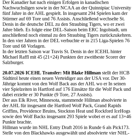
Der Kanadier hat nach einigen Erfolgen in kanadischen
Nachwuchsligen sowie in der NCAA an der Quinnipiac University
fünf Jahre in der AHL gespielt. In insgesamt 294 Spielen kam der
Stürmer auf 69 Tore und 76 Assists. Anschließend wechselte St.
Denis in die deutsche DEL zu den Straubing Tigers, wo er zwei
Jahre blieb. Es folgte eine DEL-Saison beim ERC Ingolstadt, um
anschließend noch einmal zu den Straubing Tigers zurückzukehren.
In den vier Jahren in der DEL verbuchte er in 215 Liga-Spielen 76
Tore und 68 Vorlagen.
In der letzten Saison war Travis St. Denis in der ICEHL hinter
Michael Raffl mit 45 (21+24) Punkten der zweitbeste Scorer der
Salzburger.
20.07.2026 ICEHL Transfer: Mit Blake Hillman
stellt der HCB
Südtirol heute einen neuen Verteidiger aus der USA vor. Der 30-
Jährige kommt von den Wolf Back aus der AHL wo er In seinen
vier Spielzeiten in Hartford auf 176 Einsätze für die Wolf Pack und
dabei erzielte er 30 Punkte (9 Tore, 27 Assists).
Der aus Elk River, Minnesota, stammende Hillman absolvierte in
der AHL für insgesamt die Hartford Wolf Pack, Grand Rapids
Griffins, Providence Bruins, Stockton Heat und Rockford IceHogs
sowie den Wolf Backs insgesamt 293 Spiele wobei er es auf 13+46
Punkte brachte.
Hillman wurde im NHL Entry Draft 2016 in Runde 6 als Pick173.
Stelle von den Blackhawks ausgewählt und absolvierte vier NHL-