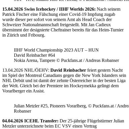
15.04.2026 Swiss Icehockey / IIHF Worlds 2026:
Nach seinem
Patrick Fischer eine Fälschung einer Covid-19 Impfung zugab
wurde dieser per sofort von seinem Amt als Head Coach der
Schweizer Nationalmannschaft freigestellt. Mit Jan Cadieux
übernimmt der designierte Cheftrainer bereits für das Heim-Turnier
in Zürich und Fribourg.
IIHF World Championship 2023 AUT – HUN
David Reinbacher #64
Nokia Arena, Tampere © Puckfans.at / Andreas Robanser
13.04.2026 NHL/ÖEHV:
David Reinbacher
feiert gestern Nacht
im Spiel der Montreal Canadians gegen die New York Islanders sein
NHL Debüt und ist damit der zehnte Österreicher in der besten Liga
der Welt. Gleich bei der Premiere im Hockeymekka gelingt dem
Vorarlberger ein Assist.
Julian Metzler #25, Pioneers Vorarlberg, © Puckfans.at / Andre
Robanser
04.04.2026 ICEHL Transfer:
Der 25-jährige Flügelstürmer Julian
Metzler unterzeichnete beim EC VSV einen Vertrag