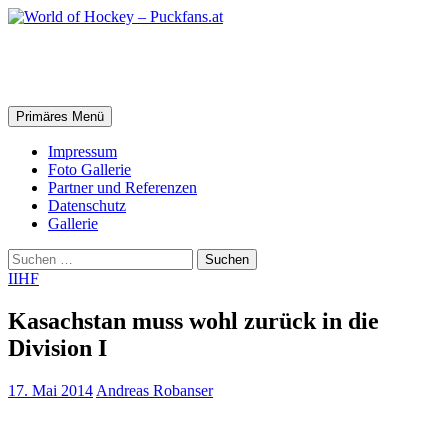
Zum
Inhalt
springen
World of Hockey – Puckfans.at
Suchen
Primäres Menü
Impressum
Foto Gallerie
Partner und Referenzen
Datenschutz
Gallerie
Suchen
nach:
IIHF
Kasachstan muss wohl zurück in die
Division I
17. Mai 2014
Andreas Robanser