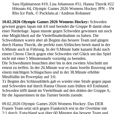
Sara Hjalmarsson #19, Lisa Johansson #51, Hanna Thuvik #22
Hitosato #4, Olympic Games 2026 Womens Hockey JPN – S
Rho Ice Park, © Puckfans.at / Andreas Robanser
10.02.2026 Olympic Games 2026 Womens Hockey:
Schweden
gewinnt gegen Japan mit 4:0 und beendet die Gruppe B damit ohne
einer Niederlage. Japan musste gegen Schweden gewinnen um noch
eine Möglichkeit auf die Viertelfinalteilnahme zu haben. Die
Schwedinnen waren aber ab Beginn das bessere Team und gingen
durch Hanna Thuvik, die perfekt zum Abfäschen bereit stand in der
6.Minute auch in Führung. In der 9.Minute hatte kanami Raki nach
einem Chross Check gegen eine Schweden viel Glück um das Spiel
nicht mit einer 5 Minutenstarfe vorzeitig zu beenden.
Die Schwedinnen brauchten aber bis in den zweiten Abschnitt um
erneut zu treffen. In der 26.Minute war es dann Josefin Bouveng mit
einem mächtigen Schlagschuss und in der 38.Minute erhöhte
MiraHallin im Powerplay auf 3:0.
Tz Beginn des Schlussdrittels gab es wieder eine Strafe gegen japan
und Schweden traf durch Hanna Olsson zum frühen 4:0 Endstand.
Schweden trifft damit im Viertelfinale auf den dritten der Gruppe A,
für die Japanerinnen ist das Turnier bereits zuende.
09.02.2026 Olympic Games 2026 Womens Hockey: Das DEB
Frauen Team setzt sich gegen Frankreich erst in der Overtime mit
2:1 durch. Eutschland war über 60 Minuten das bessere Team und