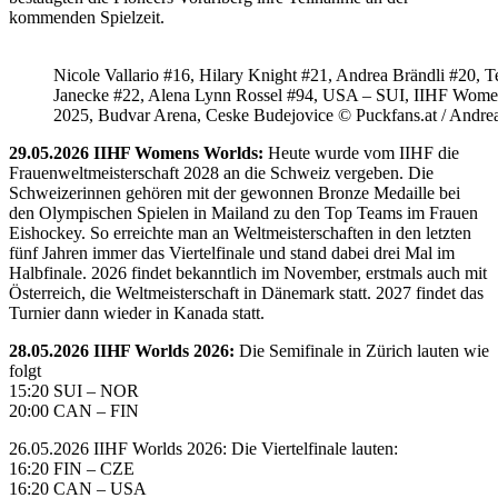
kommenden Spielzeit.
Nicole Vallario #16, Hilary Knight #21, Andrea Brändli #20, T
Janecke #22, Alena Lynn Rossel #94, USA – SUI, IIHF Wome
2025, Budvar Arena, Ceske Budejovice © Puckfans.at / Andre
29.05.2026 IIHF Womens Worlds:
Heute wurde vom IIHF die
Frauenweltmeisterschaft 2028 an die Schweiz vergeben. Die
Schweizerinnen gehören mit der gewonnen Bronze Medaille bei
den Olympischen Spielen in Mailand zu den Top Teams im Frauen
Eishockey. So erreichte man an Weltmeisterschaften in den letzten
fünf Jahren immer das Viertelfinale und stand dabei drei Mal im
Halbfinale. 2026 findet bekanntlich im November, erstmals auch mit
Österreich, die Weltmeisterschaft in Dänemark statt. 2027 findet das
Turnier dann wieder in Kanada statt.
28.05.2026 IIHF Worlds 2026:
Die Semifinale in Zürich lauten wie
folgt
15:20 SUI – NOR
20:00 CAN – FIN
26.05.2026 IIHF Worlds 2026: Die Viertelfinale lauten:
16:20 FIN – CZE
16:20 CAN – USA