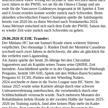
zwei Jahren in der PWHL wo sie für die Ottawa Charge und am
ende für die Vancouver Goldeneyes insgesamt in 66 Spielen 4 Tore
und 6 Assist erzielen konnte wieder zurück nach Schweden. Beim
aktuellen schwedischen Frauen Champion spielte die Salzburgerin
bereits von 2020 bis zu ihren Wechsel nach Nordamerika 2024.
Anna Meixner entschied sich nach dem Ende der PWHL Saison das
es wieder Zeit wäre zurück nach Schweden zu gehen.
29.06.2026 ICEHL Transfer:
Der Minlano HC hat mit Samuel Houde einen weiteren Stürmer
verpflichtet. Der ehemalige 5. Rinden Draft der Montréal Canadiens
wechselt nach zwei Jahren in derSchweiz, die alles als glücklich für
ihn verliefen zum Liganeuling.
Als Junior spielte der heute 26-Jährige bei den Chicoutimi
Saguenéens und als Kapitän seines Teams seine QMJHL Zeit
beendete. Anschließend spielte er in der Organisation der Pittsburgh
Penguins, bestritt 100 AHL-Spiele mit den Wilkes-Barre/Scranton
Penguins 61 ECHL-Partien mit den Wheeling Nailers.
2024 wechselte er dann in die Swiss League zum HC Sierre. Im
Januar 2025 wurde seine Karriere abrupt durch eine schwere
Unterarmverletzung unterbrochen, die versehentlich durch eine
Schlittschuhkufe verursacht wurde. Nach mehreren Monaten der
Rehabilitation kehrte Houde in der zweiten Hälfte der Saison 2025-
2026 ins Training zurück, fand aber keinen Platz mehr im Kader
von Sierre. Nun versucht der Kanadier einen Neustart in der