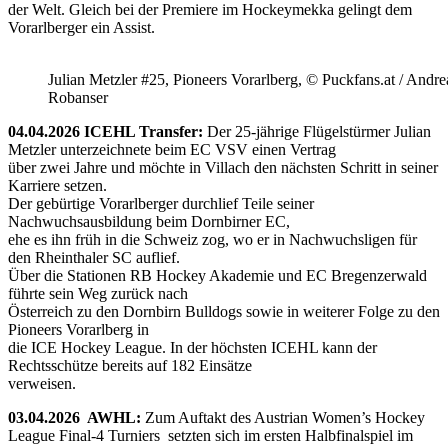
der Welt. Gleich bei der Premiere im Hockeymekka gelingt dem
Vorarlberger ein Assist.
Julian Metzler #25, Pioneers Vorarlberg, © Puckfans.at / Andre
Robanser
04.04.2026 ICEHL Transfer:
Der 25-jährige Flügelstürmer Julian
Metzler unterzeichnete beim EC VSV einen Vertrag
über zwei Jahre und möchte in Villach den nächsten Schritt in seiner
Karriere setzen.
Der gebürtige Vorarlberger durchlief Teile seiner
Nachwuchsausbildung beim Dornbirner EC,
ehe es ihn früh in die Schweiz zog, wo er in Nachwuchsligen für
den Rheinthaler SC auflief.
Über die Stationen RB Hockey Akademie und EC Bregenzerwald
führte sein Weg zurück nach
Österreich zu den Dornbirn Bulldogs sowie in weiterer Folge zu den
Pioneers Vorarlberg in
die ICE Hockey League. In der höchsten ICEHL kann der
Rechtsschütze bereits auf 182 Einsätze
verweisen.
03.04.2026 AWHL:
Zum Auftakt des Austrian Women’s Hockey
League Final-4 Turniers setzten sich im ersten Halbfinalspiel im