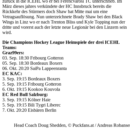
zurück in die ICEHL wo er bei Ferencvarosi TC unterschrieb. Im
März dieses jahres verkündete der HC Innsbruck bereits die
Rückkehr des Stürmers doch Shaw bat Mitte mai um eine
Vetragsauflösung. Nun unterzeichnete Brady Shaw bei den Black
Wings in Linz wo er nach Trenton Bliss und Kyle Topping nun der
dritte und vorerst auch der letzte neue Legionär bei den Linzern sein
wird.
Die Champions Hockey League Heimspiele der drei ICEHL
Teams:
Graz99ers:
03. Sep. 18:30 Fribourg Gotteron
05. Sep. 18:30 Bordeaux Boxers
06. Okt. 20:20 SaiPa Lappeenranta
EC KAC:
3. Sep. 19:15 Bordeaux Boxers
5. Sep. 19:15 Fribourg Gotteron
6. Okt. 19:15 Kookoo Kouvola
EC Red Bull Salzburg:
3. Sep. 19:15 Kölner Haie
5. Sep. 19:15 Bili Tygri Liberec
7. Okt. 20:20 Eisbären Berlin
Head Coach Doug Shedden, © Puckfans.at / Andreas Robanse