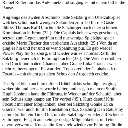
Rafael Rotter nur das Außennetz und so ging es mit einem 0:0 in die
Pause.
Angfangs des zwiten Abschnitts hatte Salzburg ein Überzahlspiel
welches schon nach wenigen Sekunden zum 1:0 für die Gäste
führte. Thomas Raffl brachte die Salzburger nach einer schönen
Kombination in Front (22.). Die Capitals keineswegs geschockt,
setzten zum Gegenangriff an und nur wenige Spielzüge später
erzielte Mario Fischer den verdienten Ausgleich (25.) Von da an
ging es hin und her und es war Spannung pur. Es gab wieder
Power-Play für Salzburg, und wieder war es Thomas Raffl, der
Salzburg neuerlich in Führung brachte (33.). Die Wiener erhöhten
den Druck und hatten Chancen, aber Goalie Luka Gracnar war
nicht zu bezwingen. Es war der „Topscorer“ der Capitals – Kris
Focault – mit einem gezielten Schus den Ausgleich erzielte.
Das Spiel blieb auch im dritten Drittel nichts schuldig – es ging
weiter hin und her – es wurde härter, und es gab mehrere Strafen.
Hugh Jessiman hatte die Führung ie Wiener auf der Schaufel, aber
sein Schuss ging knapp am Tor vorbei (45.). Kurz darauf Kris
Focault mit einer Möglichkeit, aber bei Salzburg Goalie Luka
Gracnar war auch für ihn Endstation (46.). Salzburg Dan Ratushny
nahm drufhin ein Time-Out, um die Salzburger wieder auf Schiene
zu bringen. Es gab auch einige riesige Möglichkeiten, und eine
davon verwertete Konstantin Komarek wieder zur Führung für die