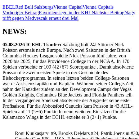
EBEL
Red Bull Salzburg
s
Vienna Capital
Vienna Capitals
Beitragsnavigation
Vorheriger Beitrag
Favoritensiege in der KHL
Nächster Beitrag
Nagy
trifft gegen Medvescak erneut drei Mal
NEWS:
05.08.2026 ICEHL Tranfer:
Salzburg holt 24J Stürmer Nick
Poisson erstmals nach Europa. Nach zwei Saisonen in der British
Columbia Hockey League spielte Nick Poisson fünf Jahre, von
2020 bis 2025, für das Providence College in der NCAA. In 170
Spielen verbuchte er 109 (42+67) Scorerpunkte . Damit absolvierte
Poisson die zweitmeisten Spiele in der Geschichte des
Eishockeyprogramms. In seinen letzten beiden College-Saisonen
war er Assistenzkapitän und Kapitän. Während seiner College-Zeit
nahm der Kanadier zudem an den Development Camps der Vegas
Golden Knights, Columbus Blue Jackets und Florida Panthers teil.
In der vergangenen Spielzeit absolvierte der Angreifer seine erste
Profisaison. Für die Abbotsford Canucks kam Poisson in 43 AHL-
Spielen auf 11 (5+6) Punkte.In neun weiteren Einsätzen für die
Kalamazoo Wings in der ECHL erzielte er 3 (2+1) Punkte.
Roni Kuukasjarvi #9, Brooks DeMars #24, Patrik Joensuu #30
Gretzky Cup FIN – USA, Edmonton, © Puckfans.at / Andreas