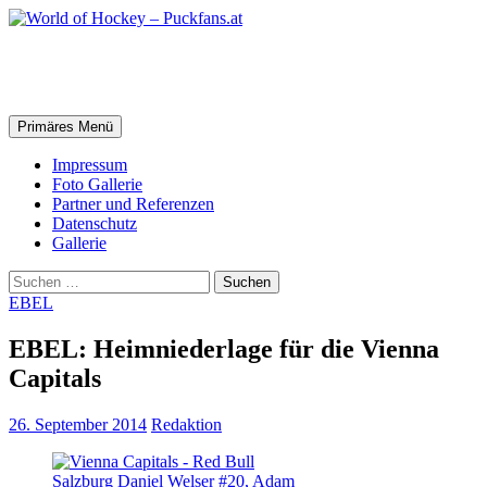
Zum
Inhalt
springen
World of Hockey – Puckfans.at
Suchen
Primäres Menü
Impressum
Foto Gallerie
Partner und Referenzen
Datenschutz
Gallerie
Suchen
nach:
EBEL
EBEL: Heimniederlage für die Vienna
Capitals
26. September 2014
Redaktion