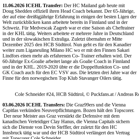
11.06.2026 ICEHL Transfer:
Der HC Mailand gab heute mit
Doug Shedden offiziell ihren Head Coach bekannt. Der 65-Jährige,
der auf eine dreißigjährige Erfahrung in einigen der besten Ligen der
Welt zurückblicken kann arbeitete bereits in Finnland und in der
Schweiz. Für Medvescak Zagreb war er eine Saison als Cheftrainer
in der KHL tätig. Weiters arbeitete er mehrere Jahre in Deutschland
und in der slowakischen Extraliga. Zuletzt übernahm er Mitte
Dezember 2025 den HCB Südtirol. Nun geht es für den Kanadier
weiter zum Liganeuling Milano HC wo er mit den Finnen Sakari
Lindfors einen mehr als erfahrenen Co- Trainer erhalten wird. Der
60-Jährige Ex-Goalie arbeitet lange als Goalie Coach in Finnland
und in der KHL. 2019-2020 übte er die Doppelfunktion Co- und
GK Coach auch für den EC VSV aus. Die letzten drei Jahre war der
Finne für den norwegischen Top Klub Stavanger Oilers tätig.
Cole Schneider #24, HCB Südtirol, © Puckfans.at / Andreas R
03.06.2026 ICEHL Transfers:
Die Graz99ers und die Vienna
Capitlas verkünden Neuverpflichtungen. Bozen hält den Topscorer.
Der neue Meister aus Graz verstärkt die Defensive mit dem
kanadischen Verteidiger Clay Hanus, die Vienna Capitals sichern
sich die Dienste von Devin Steffler, der zuletzt für den HC
Innsbruck tätig war und der HCB Südtirol verlängert den Vertrag
mit Topscorer Cole Schneider.