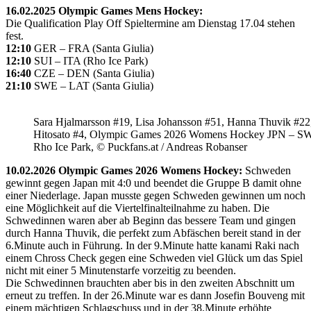
16.02.2025 Olympic Games Mens Hockey:
Die Qualification Play Off Spieltermine am Dienstag 17.04 stehen
fest.
12:10
GER – FRA (Santa Giulia)
12:10
SUI – ITA (Rho Ice Park)
16:40
CZE – DEN (Santa Giulia)
21:10
SWE – LAT (Santa Giulia)
Sara Hjalmarsson #19, Lisa Johansson #51, Hanna Thuvik #22
Hitosato #4, Olympic Games 2026 Womens Hockey JPN – S
Rho Ice Park, © Puckfans.at / Andreas Robanser
10.02.2026 Olympic Games 2026 Womens Hockey:
Schweden
gewinnt gegen Japan mit 4:0 und beendet die Gruppe B damit ohne
einer Niederlage. Japan musste gegen Schweden gewinnen um noch
eine Möglichkeit auf die Viertelfinalteilnahme zu haben. Die
Schwedinnen waren aber ab Beginn das bessere Team und gingen
durch Hanna Thuvik, die perfekt zum Abfäschen bereit stand in der
6.Minute auch in Führung. In der 9.Minute hatte kanami Raki nach
einem Chross Check gegen eine Schweden viel Glück um das Spiel
nicht mit einer 5 Minutenstarfe vorzeitig zu beenden.
Die Schwedinnen brauchten aber bis in den zweiten Abschnitt um
erneut zu treffen. In der 26.Minute war es dann Josefin Bouveng mit
einem mächtigen Schlagschuss und in der 38.Minute erhöhte