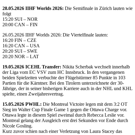
28.05.2026 IIHF Worlds 2026:
Die Semifinale in Zürich lauten wie
folgt
15:20 SUI – NOR
20:00 CAN – FIN
26.05.2026 IIHF Worlds 2026: Die Viertelfinale lauten:
16:20 FIN – CZE
16:20 CAN – USA
20:20 SUI – SWE
20:20 NOR – LAT
19.05.2026 ICEHL Transfer:
Nikita Scherbak wechselt innerhalb
der Liga vom EC VSV zum HC Innsbruck. In den vergangenen
beiden Spielzeiten verbuchte der Flügelstürmer 85 Punkte in 103
Partien für die Kärntner. Bei den Tirolern unterzeichnete der 30-
Jährige, der in seiner bisherigen Karriere auch in der NHL und KHL
spielte, einen Zweijahresvertrag.
15.05.2026 PWHL:
Die Montreal Victoire legen mit dem 3:2 OT
Sieg im Walter Cup Finale Game 1 gegen die Ottawa Charge vor.
Ottawa legte in diesem Spiel zweimal durch Rebecca Leslie vor.
Montreal gelang der Ausgleich erst drei Sekunden vor Ende durch
Nicole Gosling.
Kurz zuvor schien nach einer Verletzung von Laura Stacey das