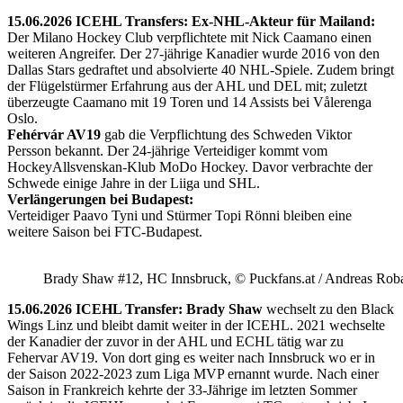
15.06.2026 ICEHL Transfers: Ex-NHL-Akteur für Mailand:
Der Milano Hockey Club verpflichtete mit Nick Caamano einen
weiteren Angreifer. Der 27-jährige Kanadier wurde 2016 von den
Dallas Stars gedraftet und absolvierte 40 NHL-Spiele. Zudem bringt
der Flügelstürmer Erfahrung aus der AHL und DEL mit; zuletzt
überzeugte Caamano mit 19 Toren und 14 Assists bei Vålerenga
Oslo.
Fehérvár AV19
gab die Verpflichtung des Schweden Viktor
Persson bekannt. Der 24-jährige Verteidiger kommt vom
HockeyAllsvenskan-Klub MoDo Hockey. Davor verbrachte der
Schwede einige Jahre in der Liiga und SHL.
Verlängerungen bei Budapest:
Verteidiger Paavo Tyni und Stürmer Topi Rönni bleiben eine
weitere Saison bei FTC-Budapest.
Brady Shaw #12, HC Innsbruck, © Puckfans.at / Andreas Rob
15.06.2026 ICEHL Transfer: Brady Shaw
wechselt zu den Black
Wings Linz und bleibt damit weiter in der ICEHL. 2021 wechselte
der Kanadier der zuvor in der AHL und ECHL tätig war zu
Fehervar AV19. Von dort ging es weiter nach Innsbruck wo er in
der Saison 2022-2023 zum Liga MVP ernannt wurde. Nach einer
Saison in Frankreich kehrte der 33-Jährige im letzten Sommer