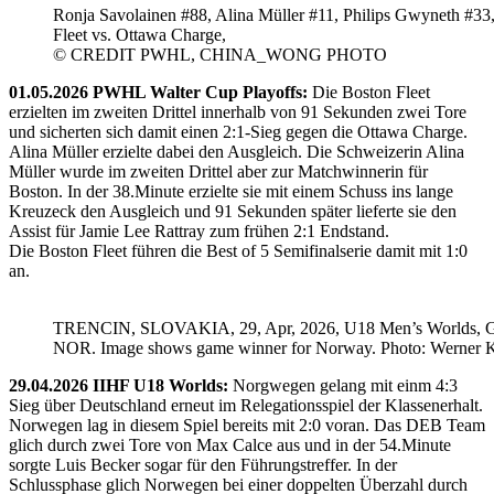
Ronja Savolainen #88, Alina Müller #11, Philips Gwyneth #33
Fleet vs. Ottawa Charge,
© CREDIT PWHL, CHINA_WONG PHOTO
01.05.2026 PWHL Walter Cup Playoffs:
Die Boston Fleet
erzielten im zweiten Drittel innerhalb von 91 Sekunden zwei Tore
und sicherten sich damit einen 2:1-Sieg gegen die Ottawa Charge.
Alina Müller erzielte dabei den Ausgleich. Die Schweizerin Alina
Müller wurde im zweiten Drittel aber zur Matchwinnerin für
Boston. In der 38.Minute erzielte sie mit einem Schuss ins lange
Kreuzeck den Ausgleich und 91 Sekunden später lieferte sie den
Assist für Jamie Lee Rattray zum frühen 2:1 Endstand.
Die Boston Fleet führen die Best of 5 Semifinalserie damit mit 1:0
an.
TRENCIN, SLOVAKIA, 29, Apr, 2026, U18 Men’s Worlds, 
NOR. Image shows game winner for Norway. Photo: Werner K
29.04.2026 IIHF U18 Worlds:
Norgwegen gelang mit einm 4:3
Sieg über Deutschland erneut im Relegationsspiel der Klassenerhalt.
Norwegen lag in diesem Spiel bereits mit 2:0 voran. Das DEB Team
glich durch zwei Tore von Max Calce aus und in der 54.Minute
sorgte Luis Becker sogar für den Führungstreffer. In der
Schlussphase glich Norwegen bei einer doppelten Überzahl durch