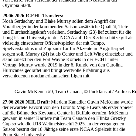
Olympia Stadt.
29.06.2026 ICEHL Transfers:
Noah Serdachny und Blake Murray sollen dem Angriff der
Vorarlberger in der kommenden Saison zusätzliche Qualität, Tiefe
und Durchschlagskraft verleihen. Serdachny (23) lief zuletzt für die
Long Island University in der NCAA auf. Der Rechtsschütze gilt als
vielseitig einsetzbarer Offensivspieler, der mit Tempo,
Spielverständnis und Zug zum Tor für Akzente im Angriffsspiel
sorgen soll. Murray (24) ist als Center und Left Wing einsetzbar und
stand zuletzt bei den Fort Wayne Komets in der ECHL unter
Vertrag. Murray wurde 2019 in der 6. Runde von den Carolina
Hurricanes gedraftet und bringt wertvolle Erfahrung aus
verschiedenen nordamerikanischen Ligen mit.
Gavin McKenna #9, Team Canada, © Puckfans.at / Andreas R
27.06.2026 NHL Draft:
Mit dem Kanadier Gavin McKenna wurde
der erwartete Favorit von den Toronto Maple Leafs als erster Spieler
auf die Bühne des Keybank Center in Buffalo gerufen. McKenna
gewann in seiner Karriere mit Team Canada den Hlinka Gretzky
Cup so wie die U18 Weltmeisterschft 2025. In der vergangenen
Saison bestritt der 18-Jährige seine erste NCAA Spielzeit für die
Penn State Univ.ersity.