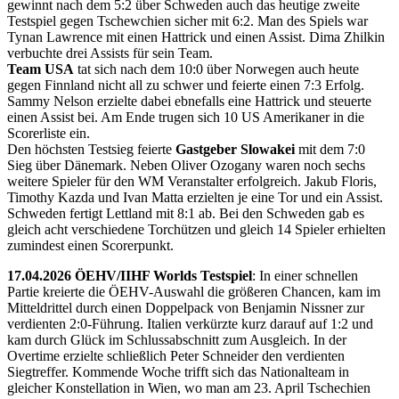
gewinnt nach dem 5:2 über Schweden auch das heutige zweite
Testspiel gegen Tschewchien sicher mit 6:2. Man des Spiels war
Tynan Lawrence mit einen Hattrick und einen Assist. Dima Zhilkin
verbuchte drei Assists für sein Team.
Team USA
tat sich nach dem 10:0 über Norwegen auch heute
gegen Finnland nicht all zu schwer und feierte einen 7:3 Erfolg.
Sammy Nelson erzielte dabei ebnefalls eine Hattrick und steuerte
einen Assist bei. Am Ende trugen sich 10 US Amerikaner in die
Scorerliste ein.
Den höchsten Testsieg feierte
Gastgeber Slowakei
mit dem 7:0
Sieg über Dänemark. Neben Oliver Ozogany waren noch sechs
weitere Spieler für den WM Veranstalter erfolgreich. Jakub Floris,
Timothy Kazda und Ivan Matta erzielten je eine Tor und ein Assist.
Schweden fertigt Lettland mit 8:1 ab. Bei den Schweden gab es
gleich acht verschiedene Torchützen und gleich 14 Spieler erhielten
zumindest einen Scorerpunkt.
17.04.2026 ÖEHV/IIHF Worlds Testspiel
: In einer schnellen
Partie kreierte die ÖEHV-Auswahl die größeren Chancen, kam im
Mitteldrittel durch einen Doppelpack von Benjamin Nissner zur
verdienten 2:0-Führung. Italien verkürzte kurz darauf auf 1:2 und
kam durch Glück im Schlussabschnitt zum Ausgleich. In der
Overtime erzielte schließlich Peter Schneider den verdienten
Siegtreffer. Kommende Woche trifft sich das Nationalteam in
gleicher Konstellation in Wien, wo man am 23. April Tschechien