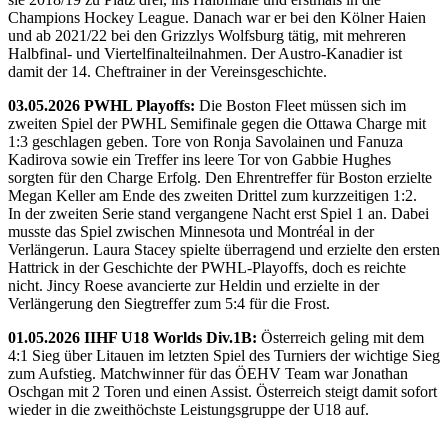
Champions Hockey League. Danach war er bei den Kölner Haien
und ab 2021/22 bei den Grizzlys Wolfsburg tätig, mit mehreren
Halbfinal- und Viertelfinalteilnahmen. Der Austro-Kanadier ist
damit der 14. Cheftrainer in der Vereinsgeschichte.
03.05.2026 PWHL Playoffs:
Die Boston Fleet müssen sich im
zweiten Spiel der PWHL Semifinale gegen die Ottawa Charge mit
1:3 geschlagen geben. Tore von Ronja Savolainen und Fanuza
Kadirova sowie ein Treffer ins leere Tor von Gabbie Hughes
sorgten für den Charge Erfolg. Den Ehrentreffer für Boston erzielte
Megan Keller am Ende des zweiten Drittel zum kurzzeitigen 1:2.
In der zweiten Serie stand vergangene Nacht erst Spiel 1 an. Dabei
musste das Spiel zwischen Minnesota und Montréal in der
Verlängerun. Laura Stacey spielte überragend und erzielte den ersten
Hattrick in der Geschichte der PWHL-Playoffs, doch es reichte
nicht. Jincy Roese avancierte zur Heldin und erzielte in der
Verlängerung den Siegtreffer zum 5:4 für die Frost.
01.05.2026 IIHF U18 Worlds Div.1B:
Österreich geling mit dem
4:1 Sieg über Litauen im letzten Spiel des Turniers der wichtige Sieg
zum Aufstieg. Matchwinner für das ÖEHV Team war Jonathan
Oschgan mit 2 Toren und einen Assist. Österreich steigt damit sofort
wieder in die zweithöchste Leistungsgruppe der U18 auf.