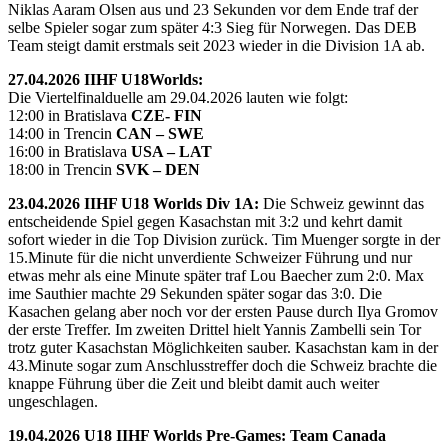
Niklas Aaram Olsen aus und 23 Sekunden vor dem Ende traf der
selbe Spieler sogar zum später 4:3 Sieg für Norwegen. Das DEB
Team steigt damit erstmals seit 2023 wieder in die Division 1A ab.
27.04.2026 IIHF U18Worlds:
Die Viertelfinalduelle am 29.04.2026 lauten wie folgt:
12:00 in Bratislava
CZE- FIN
14:00 in Trencin
CAN – SWE
16:00 in Bratislava
USA – LAT
18:00 in Trencin
SVK – DEN
23.04.2026 IIHF U18 Worlds Div 1A:
Die Schweiz gewinnt das
entscheidende Spiel gegen Kasachstan mit 3:2 und kehrt damit
sofort wieder in die Top Division zurück. Tim Muenger sorgte in der
15.Minute für die nicht unverdiente Schweizer Führung und nur
etwas mehr als eine Minute später traf Lou Baecher zum 2:0. Max
ime Sauthier machte 29 Sekunden später sogar das 3:0. Die
Kasachen gelang aber noch vor der ersten Pause durch Ilya Gromov
der erste Treffer. Im zweiten Drittel hielt Yannis Zambelli sein Tor
trotz guter Kasachstan Möglichkeiten sauber. Kasachstan kam in der
43.Minute sogar zum Anschlusstreffer doch die Schweiz brachte die
knappe Führung über die Zeit und bleibt damit auch weiter
ungeschlagen.
19.04.2026 U18 IIHF Worlds Pre-Games: Team Canada