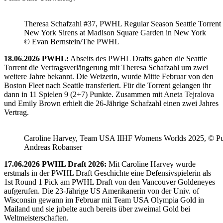
Theresa Schafzahl #37, PWHL Regular Season Seattle Torrent 
New York Sirens at Madison Square Garden in New York
© Evan Bernstein/The PWHL
18.06.2026 PWHL:
Abseits des PWHL Drafts gaben die Seattle
Torrent die Vertragsverlängerung mit Theresa Schafzahl um zwei
weitere Jahre bekannt. Die Weizerin, wurde Mitte Februar von den
Boston Fleet nach Seattle transferiert. Für die Torrent gelangen ihr
dann in 11 Spielen 9 (2+7) Punkte. Zusammen mit Aneta Tejralova
und Emily Brown erhielt die 26-Jährige Schafzahl einen zwei Jahres
Vertrag.
Caroline Harvey, Team USA IIHF Womens Worlds 2025, © Puc
Andreas Robanser
17.06.2026 PWHL Draft 2026:
Mit Caroline Harvey wurde
erstmals in der PWHL Draft Geschichte eine Defensivspielerin als
1st Round 1 Pick am PWHL Draft von den Vancouver Goldeneyes
aufgerufen. Die 23-Jährige US Amerikanerin von der Univ. of
Wisconsin gewann im Februar mit Team USA Olympia Gold in
Mailand und sie jubelte auch bereits über zweimal Gold bei
Weltmeisterschaften.