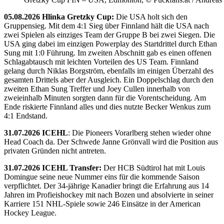
05.08.2026 Hlinka Gretzky Cup:
Die USA holt sich den
Gruppensieg. Mit dem 4:1 Sieg über Finnland hält die USA nach
zwei Spielen als einziges Team der Gruppe B bei zwei Siegen. Die
USA ging dabei im einzigen Powerplay des Startdrittel durch Ethan
Sung mit 1:0 Führung. Im zweiten Abschnitt gab es einen offenen
Schlagabtausch mit leichten Vorteilen des US Team. Finnland
gelang durch Niklas Borgström, ebenfalls im einigen Überzahl des
gesamten Drittels aber der Ausgleich. Ein Doppelschlag durch den
zweiten Ethan Sung Treffer und Joey Cullen innerhalb von
zweieinhalb Minuten sorgten dann für die Vorentscheidung. Am
Ende riskierte Finnland alles und dies nutzte Becker Wenkus zum
4:1 Endstand.
31.07.2026 ICEHL
: Die Pioneers Vorarlberg stehen wieder ohne
Head Coach da. Der Schwede Janne Grönvall wird die Position aus
privaten Gründen nicht antreten.
31.07.2026 ICEHL Transfer:
Der HCB Südtirol hat mit Louis
Domingue seine neue Nummer eins für die kommende Saison
verpflichtet. Der 34-jährige Kanadier bringt die Erfahrung aus 14
Jahren im Profieishockey mit nach Bozen und absolvierte in seiner
Karriere 151 NHL-Spiele sowie 246 Einsätze in der American
Hockey League.