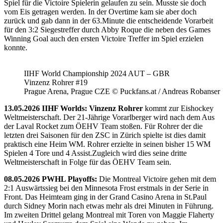
Spiel für die Victoire Spielerin gelaufen zu sein. Musste sie doch
vom Eis getragen werden. In der Overtime kam sie aber doch
zurück und gab dann in der 63.Minute die entscheidende Vorarbeit
für den 3:2 Siegestreffer durch Abby Roque die neben des Games
Winning Goal auch den ersten Victoire Treffer im Spiel erzielen
konnte.
IIHF World Championship 2024 AUT – GBR
Vinzenz Rohrer #19
Prague Arena, Prague CZE © Puckfans.at / Andreas Robanser
13.05.2026 IIHF Worlds: Vinzenz Rohrer
kommt zur Eishockey
Weltmeisterschaft. Der 21-Jährige Vorarlberger wird nach dem Aus
der Laval Rocket zum ÖEHV Team stoßen. Für Rohrer der die
letzten drei Saisonen für den ZSC in Zürich spielte ist dies damit
praktisch eine Heim WM. Rohrer erzielte in seinen bisher 15 WM
Spielen 4 Tore und 4 Assist.Zugleich wird dies seine dritte
Weltmeisterschaft in Folge für das ÖEHV Team sein.
08.05.2026 PWHL Playoffs:
Die Montreal Victoire gehen mit dem
2:1 Auswärtssieg bei den Minnesota Frost erstmals in der Serie in
Front. Das Heimteam ging in der Grand Casino Arena in St.Paul
durch Sidney Morin nach etwas mehr als drei Minuten in Führung.
Im zweiten Drittel gelang Montreal mit Toren von Maggie Flaherty