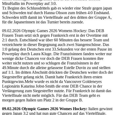
MiraHallin im Powerplay auf 3:0.
Tz Beginn des Schlussdrittels gab es wieder eine Strafe gegen japan
und Schweden traf durch Hanna Olsson zum frühen 4:0 Endstand.
Schweden trifft damit im Viertelfinale auf den dritten der Gruppe A,
für die Japanerinnen ist das Turnier bereits zuende.
09.02.2026 Olympic Games 2026 Womens Hockey: Das DEB
Frauen Team setzt sich gegen Frankreich erst in der Overtime mit
2:1 durch. Eutschland war über 60 Minuten das bessere Team und
verzeichnete in dieser Begegnung auch zwei Stangenschüsse. Das
1:0 gelang den Deutschen erst 33.Sekunden vor der ersten Pause im
Powerplay durch Laura Kluge. Die Französinnen fanden weiter nur
wenige dicke Chancen vor doch die DEB Frauen konnten ihre
weiter nicht nutzen und so schlugen die Französinnen in der
49.Minute durch die alleine gelassene Estelle Duvin zu und stellten
auf 1:1. Im dritten Abschnitt drückten die Deutschen weiter doch der
Siegestreffer gelang nicht. Damit hatte Frankreich ihren ersten
Punktgewinn.Mehr wurde es nicht da Vancouver Goldeneyes
Legionärin Katarina Jobst-Smith die erste DEB Chance in der
Verlängerung zum Siegestreffer nutzte. Für Frankreich ist damit das
Viertelfinale nicht mehr möglich. Für das DEB Team geht es
morgen gegen Italien um Platz 2 in der Gruppe B.
09.02.2026 Olympic Games 2026 Womes Hockey:
Italien gewinnt
gegen Japan 3:2 und hat nun gute Chancen auf das Viertelfinale.