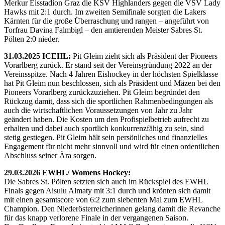
Merkur Eisstadion Graz die KSV Highlanders gegen die VSV Lady
Hawks mit 2:1 durch. Im zweiten Semifinale sorgten die Lakers
Kärnten für die große Überraschung und rangen – angeführt von
Torfrau Davina Falmbigl – den amtierenden Meister Sabres St.
Pölten 2:0 nieder.
31.03.2025 ICEHL:
Pit Gleim zieht sich als Präsident der Pioneers
Vorarlberg zurück. Er stand seit der Vereinsgründung 2022 an der
Vereinsspitze. Nach 4 Jahren Eishockey in der höchsten Spielklasse
hat Pit Gleim nun beschlossen, sich als Präsident und Mäzen bei den
Pioneers Vorarlberg zurückzuziehen. Pit Gleim begründet den
Rückzug damit, dass sich die sportlichen Rahmenbedingungen als
auch die wirtschaftlichen Voraussetzungen von Jahr zu Jahr
geändert haben. Die Kosten um den Profispielbetrieb aufrecht zu
erhalten und dabei auch sportlich konkurrenzfähig zu sein, sind
stetig gestiegen. Pit Gleim hält sein persönliches und finanzielles
Engagement für nicht mehr sinnvoll und wird für einen ordentlichen
Abschluss seiner Ära sorgen.
29.03.2026 EWHL/ Womens Hockey:
Die Sabres St. Pölten setzten sich auch im Rückspiel des EWHL
Finals gegen Aisulu Almaty mit 3:1 durch und krönten sich damit
mit einen gesamtscore von 6:2 zum siebenten Mal zum EWHL
Champion. Den Niederösterreicherinnen gelang damit die Revanche
für das knapp verlorene Finale in der vergangenen Saison.