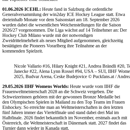
01.06.2026 ICEHL:
Heute fand in Salzburg die ordentliche
Generalversammlung der win2day ICE Hockey League statt. Etwa
dreieinhalb Monate vor dem Saisonstart am 18. September 2026
wurden dabei die wesentlichen Weichenstellungen für die Saison
2026/27 vorgenommen. Die Liga wächst auf 14 Teilnehmer an: Der
Hockey Club Milano wurde mit der notwendigen
Zweidrittelmehrheit als neues Mitglied aufgenommen, gleichzeitig
bestätigten die Pioneers Vorarlberg ihre Teilnahme an der
kommenden Spielzeit.
Nicole Vallario #16, Hilary Knight #21, Andrea Brändli #20, T
Janecke #22, Alena Lynn Rossel #94, USA – SUI, IIHF Wome
2025, Budvar Arena, Ceske Budejovice © Puckfans.at / Andre
29.05.2026 IIHF Womens Worlds:
Heute wurde vom IIHF die
Frauenweltmeisterschaft 2028 an die Schweiz vergeben. Die
Schweizerinnen gehören mit der gewonnen Bronze Medaille bei
den Olympischen Spielen in Mailand zu den Top Teams im Frauen
Eishockey. So erreichte man an Weltmeisterschaften in den letzten
fünf Jahren immer das Viertelfinale und stand dabei drei Mal im
Halbfinale. 2026 findet bekanntlich im November, erstmals auch mit
Österreich, die Weltmeisterschaft in Dänemark statt. 2027 findet das
Turnier dann wieder in Kanada statt.