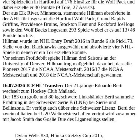
vier Spielzeiten in Hartford auf 176 Einsätze für die Wolf Pack und
dabei erzielte er 30 Punkte (9 Tore, 27 Assists).
Der aus Elk River, Minnesota, stammende Hillman absolvierte in
der AHL für insgesamt die Hartford Wolf Pack, Grand Rapids
Griffins, Providence Bruins, Stockton Heat und Rockford IceHogs
sowie den Wolf Backs insgesamt 293 Spiele wobei er es auf 13+46
Punkte brachte.
Hillman wurde im NHL Entry Draft 2016 in Runde 6 als Pick173.
Stelle von den Blackhawks ausgewählt und absolvierte vier NHL-
Spiele in denen er ein Tor erzielten konnte.
Vor seinem Profidebüt spielte Hillman drei Saisons an der
University of Denver. Hillman trug maßgeblich dazu bei, dass die
Pioneers 2017 die NCAA-Meisterschaft, 2016/17 die NCAA-
Meisterschaft und 2018 die NCAA-Meisterschaft gewannen.
16.07.2026 ICEHL Transfer:
Der 21-jährige Edoardo Berti
wechselt zum Hockey Club Mailand.
Der 183 cm große und 80 kg schwere Linkshänder Berti sammelte
Erfahrung in der Schweizer Serie B (LNB) bei Sierre und
Bellinzona. Er verfügt auch üüber eine Schweizer Lizenz. Berti der
zweimal Italien bei U20 Weltmeisterschaften vertrat wird zusammen
mit Jacob Smith das Goalie Due des Liganeulings stellen.
Dylan Wells #30, Hlinka Gretzky Cup 2015,