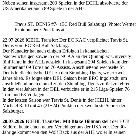
Neben seinen insgesamt 203 Spielen in der ECHL absolvierte der
US Amerikaner auch 89 Spiele in der AHL.
Travis ST. DENIS #74 (EC Red Bull Salzburg) Photo: Werner
Krainbucher / Puckfans.at
22.07.2026 ICEHL Transfer: Der EC KAC verpflichtet Travis St.
Denis vom EC Red Bull Salzburg.
Der Kanadier hat nach einigen Erfolgen in kanadischen
Nachwuchsligen sowie in der NCAA an der Quinnipiac University
fünf Jahre in der AHL gespielt. In insgesamt 294 Spielen kam der
Stürmer auf 69 Tore und 76 Assists. Anschließend wechselte St.
Denis in die deutsche DEL zu den Straubing Tigers, wo er zwei
Jahre blieb. Es folgte eine DEL-Saison beim ERC Ingolstadt, um
anschließend noch einmal zu den Straubing Tigers zurückzukehren.
In den vier Jahren in der DEL verbuchte er in 215 Liga-Spielen 76
Tore und 68 Vorlagen.
In der letzten Saison war Travis St. Denis in der ICEHL hinter
Michael Raffl mit 45 (21+24) Punkten der zweitbeste Scorer der
Salzburger.
20.07.2026 ICEHL Transfer: Mit Blake Hillman
stellt der HCB
Südtirol heute einen neuen Verteidiger aus der USA vor. Der 30-
Jährige kommt von den Wolf Back aus der AHL wo er In seinen