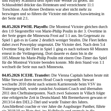
und Hayley Scamurra dem Spiel eine Wende zu geben. Im
Schlussdrittel drückte das Heimteam und verzeichnete 11:1
Torschüsse. Ann-Renee Desbiens war aber nicht mehr zu
bezwingen und so führen die Victoire mit diesem Auswärtssieg in
der Serie mit 2:1.
06.05.2026 PWHL Playoffs:
Die Montreal Victoire gleichen durch
den 1:0 Siegestreffer von Marie-Philip Poulin in der 3. Overtime in
der Serie gegen die Minnesota Frost auf 1:1 aus. Im Gegensatz zu
Spiel 1 gab es in Game 2 deutlich weniger Strafen. Die Fleet ließen
dabei zwei Powerplay ungenutzt. Die Victoire drei. Nach dem 5:4
Overtime Sieg der Fleet in Spiel 1 ging es nach torlosen 60 Minuten
erneut in die Verlängerung. Dort dauerte es dann bis in die
105.Minute bis Marie-Philip Poulin mit einem One-Timer das Spiel
für die Montreal Victoire beenden konnte. Mit dem Stand von 1:1
wechselt die Serie nun nach Minnesota.
04.05.2026 ICEHL Transfer:
Die Vienna Capitals haben heute mit
Mike Stewart ihren neuen Head Coach vorgestellt. Stewart
wechselte 2010 direkt nach seinem Karriereende beim VSV ins
Trainergeschäft, wurde zunächst Assistant-Coach und übernahm
2011 den Cheftrainerposten. Nach zwei Saisonen in Villach folgte
eine erfolgreiche Zeit in Deutschland: Mit Bremerhaven gewann er
2013/14 den DEL2-Titel und wurde Trainer des Jahres.
Anschließend coachte er vier Jahre die Augsburger Panther, führte
sie 2018/19 zu Platz drei, ins Halbfinale und erstmals in die