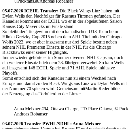
©Puckfans.at/Andreas Robanser
05.07.2026 ICEHL Transfer:
Die Black Wings Linz haben mit
Dylan Wells den Nachfolger für Rasmus Tirronen gefunden. Der
Kanadier kommt aus der ECHL wo er in der abgelaufenen Saison
Kansas City Mavericks im Finale stand.
So bleibt der Titelgewinn mit dem kanadischen U18 Team beim
Hlinka Gretzky Cup 2015 neben dem AHL Titel mit den Chicago
Wolfs 2022, wo er aber insgesamt nur drei Spiele bestritt neben
seinem NHL Premieren Einsatz in der NHL für die Chicago
Blackhawks einer seiner Highlights.
Immer wieder gehörte er im Sommer diversen NHL Caps an, doch
ein weiterer Einsatz blieb dem 28-Jährigen verwehrt. So kam Wells
auf insgesamt 148 ECHL Spiele und 71 AHL Spiele inklusive
Playoffs.
Somit entschied sich der Kanadier nun zu einem Wechsel nach
Europa und damit zu den Black Wings aus Linz wo Dylan Wells mit
der Nummer 70 spielen wird. Gemeinsam mitMartin Reder bildet
der Neuzugang das Torhüterduo der Linzer.
Anna Meixner #94, Ottawa Charge, TD Place Ottawa, © Puckfa
Andreas Robanser
03.07.2026 Transfer PWHL/SDHL: Anna Meixner
unterzeichnete einen Vertrag bei Brynas IF und wechselt damit nach