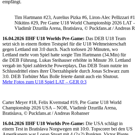
empfängt.
Tim Hartmann #23, Aurelius Pizka #6, Liron-Alec Pellizzari #16
Nikitins #29, Pre Game U18 World Championship 2026 LAT 
Vladimír Dzurilla Arena, Bratislava, © Puckfans.at / Andreas 
16.04.2026 IIHF U18 Worlds Pre-Game:
Das DEB U18 Team
setzt sich in einem flotten Testspiel für die U18 Weltmeisterschaft
gegen Lettland mit 3:0 durch. Nach torlosen 20 Minuten, wo
Lettland mehr vom Spiel hatte sorgte Tim Hartmann (34.Min) für
die DEB Führung. Lukas Steihauser erhöhte in Minute 39. Lettland
vergab im Spiel zahlreiche Powerplays, Das DEB Team nutzte im
Schlussdrittel eines ihrer Überzahlspiele durch Jonas Schwarz zum
3:0. DEB Torhüter Max Bolle feierte damit auch ein Shutout.
Mehr Fotos zum U18 Spiel LAT – GER 0:3
Carter Meyer #18, Felix Kvernstad #19, Pre Game U18 World
Championship 2026 USA – NOR, Vladimír Dzurilla Arena,
Bratislava, © Puckfans.at / Andreas Robanser
16.04.2026 IIHF U18 Worlds Pre-Game:
Die USA schlägt in
einem Test in Bratislava Norgwegen mit 10:0. Topscorer bei den US
Amerikanern war Logan Stuart mit 4 (2+2) Punkten. Victor Plante