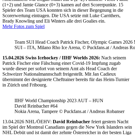
(1+2) und Jamie Glance (0+3) kamen auf drei Scorerpunkte. 15
Spieler des Team USA konnten sich in dieser Begegnung in die
Scorerwertung eintragen. Die USA setzte mit Luke Carrithers,
Brady Knowling und Eli Winters alle drei Goalies ein.
Mehr Fotos zum Spiel
Team SUI Head Coach Patrick Fischer, Olympic Games 202
SUI – ITA, Milano Rho Ice Arena, © Puckfans.at / Andreas R
15.04.2026 Swiss Icehockey / IIHF Worlds 2026:
Nach seinem
Patrick Fischer eine Fälschung einer Covid-19 Impfung zugab
wurde dieser per sofort von seinem Amt als Head Coach der
Schweizer Nationalmannschaft freigestellt. Mit Jan Cadieux
übernimmt der designierte Cheftrainer bereits für das Heim-Turnier
in Zürich und Fribourg.
IIHF World Championship 2023 AUT – HUN
David Reinbacher #64
Nokia Arena, Tampere © Puckfans.at / Andreas Robanser
13.04.2026 NHL/ÖEHV:
David Reinbacher
feiert gestern Nacht
im Spiel der Montreal Canadians gegen die New York Islanders sein
NHL Debüt und ist damit der zehnte Österreicher in der besten Liga