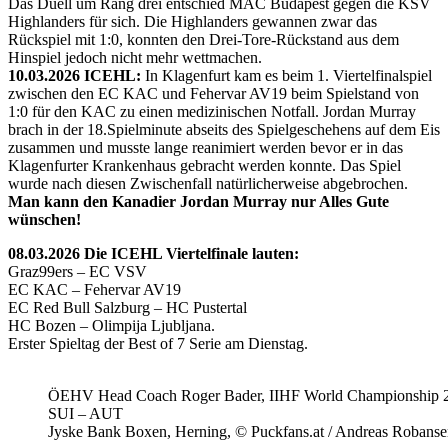
Das Duell um Rang drei entschied MAC Budapest gegen die KSV
Highlanders für sich. Die Highlanders gewannen zwar das
Rückspiel mit 1:0, konnten den Drei-Tore-Rückstand aus dem
Hinspiel jedoch nicht mehr wettmachen.
10.03.2026 ICEHL:
In Klagenfurt kam es beim 1. Viertelfinalspiel
zwischen den EC KAC und Fehervar AV19 beim Spielstand von
1:0 für den KAC zu einen medizinischen Notfall. Jordan Murray
brach in der 18.Spielminute abseits des Spielgeschehens auf dem Eis
zusammen und musste lange reanimiert werden bevor er in das
Klagenfurter Krankenhaus gebracht werden konnte. Das Spiel
wurde nach diesen Zwischenfall natürlicherweise abgebrochen.
Man kann den Kanadier Jordan Murray nur Alles Gute
wünschen!
08.03.2026 Die ICEHL Viertelfinale lauten:
Graz99ers – EC VSV
EC KAC – Fehervar AV19
EC Red Bull Salzburg – HC Pustertal
HC Bozen – Olimpija Ljubljana.
Erster Spieltag der Best of 7 Serie am Dienstag.
ÖEHV Head Coach Roger Bader, IIHF World Championship 
SUI – AUT
Jyske Bank Boxen, Herning, © Puckfans.at / Andreas Robanse