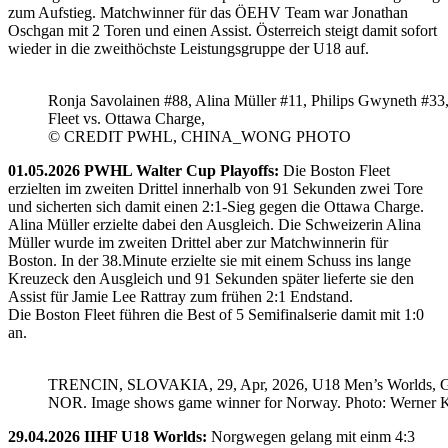
zum Aufstieg. Matchwinner für das ÖEHV Team war Jonathan
Oschgan mit 2 Toren und einen Assist. Österreich steigt damit sofort
wieder in die zweithöchste Leistungsgruppe der U18 auf.
Ronja Savolainen #88, Alina Müller #11, Philips Gwyneth #33
Fleet vs. Ottawa Charge,
© CREDIT PWHL, CHINA_WONG PHOTO
01.05.2026 PWHL Walter Cup Playoffs:
Die Boston Fleet
erzielten im zweiten Drittel innerhalb von 91 Sekunden zwei Tore
und sicherten sich damit einen 2:1-Sieg gegen die Ottawa Charge.
Alina Müller erzielte dabei den Ausgleich. Die Schweizerin Alina
Müller wurde im zweiten Drittel aber zur Matchwinnerin für
Boston. In der 38.Minute erzielte sie mit einem Schuss ins lange
Kreuzeck den Ausgleich und 91 Sekunden später lieferte sie den
Assist für Jamie Lee Rattray zum frühen 2:1 Endstand.
Die Boston Fleet führen die Best of 5 Semifinalserie damit mit 1:0
an.
TRENCIN, SLOVAKIA, 29, Apr, 2026, U18 Men’s Worlds, 
NOR. Image shows game winner for Norway. Photo: Werner K
29.04.2026 IIHF U18 Worlds:
Norgwegen gelang mit einm 4:3