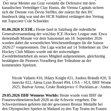
Der neue Meister aus Graz verstärkt die Defensive mit dem
kanadischen Verteidiger Clay Hanus, die Vienna Capitals sichern
sich die Dienste von Devin Steffler, der zuletzt für den HC
Innsbruck tätig war und der HCB Südtirol verlängert den Vertrag
mit Topscorer Cole Schneider.
01.06.2026 ICEHL:
Heute fand in Salzburg die ordentliche
Generalversammlung der win2day ICE Hockey League statt. Etwa
dreieinhalb Monate vor dem Saisonstart am 18. September 2026
wurden dabei die wesentlichen Weichenstellungen für die Saison
2026/27 vorgenommen. Die Liga wächst auf 14 Teilnehmer an: Der
Hockey Club Milano wurde mit der notwendigen
Zweidrittelmehrheit als neues Mitglied aufgenommen, gleichzeitig
bestätigten die Pioneers Vorarlberg ihre Teilnahme an der
kommenden Spielzeit.
Nicole Vallario #16, Hilary Knight #21, Andrea Brändli #20, T
Janecke #22, Alena Lynn Rossel #94, USA – SUI, IIHF Wome
2025, Budvar Arena, Ceske Budejovice © Puckfans.at / Andre
29.05.2026 IIHF Womens Worlds:
Heute wurde vom IIHF die
Frauenweltmeisterschaft 2028 an die Schweiz vergeben. Die
Schweizerinnen gehören mit der gewonnen Bronze Medaille bei
den Olympischen Spielen in Mailand zu den Top Teams im Frauen