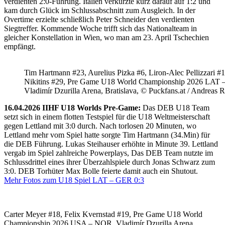
verdienten 2:0-Führung. Italien verkürzte kurz darauf auf 1:2 und
kam durch Glück im Schlussabschnitt zum Ausgleich. In der
Overtime erzielte schließlich Peter Schneider den verdienten
Siegtreffer. Kommende Woche trifft sich das Nationalteam in
gleicher Konstellation in Wien, wo man am 23. April Tschechien
empfängt.
Tim Hartmann #23, Aurelius Pizka #6, Liron-Alec Pellizzari #16
Nikitins #29, Pre Game U18 World Championship 2026 LAT 
Vladimír Dzurilla Arena, Bratislava, © Puckfans.at / Andreas 
16.04.2026 IIHF U18 Worlds Pre-Game:
Das DEB U18 Team
setzt sich in einem flotten Testspiel für die U18 Weltmeisterschaft
gegen Lettland mit 3:0 durch. Nach torlosen 20 Minuten, wo
Lettland mehr vom Spiel hatte sorgte Tim Hartmann (34.Min) für
die DEB Führung. Lukas Steihauser erhöhte in Minute 39. Lettland
vergab im Spiel zahlreiche Powerplays, Das DEB Team nutzte im
Schlussdrittel eines ihrer Überzahlspiele durch Jonas Schwarz zum
3:0. DEB Torhüter Max Bolle feierte damit auch ein Shutout.
Mehr Fotos zum U18 Spiel LAT – GER 0:3
Carter Meyer #18, Felix Kvernstad #19, Pre Game U18 World
Championship 2026 USA – NOR, Vladimír Dzurilla Arena,