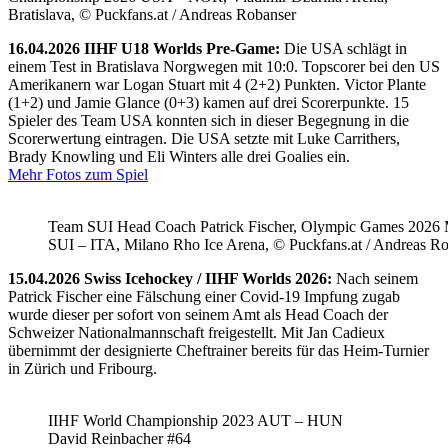
Bratislava, © Puckfans.at / Andreas Robanser
16.04.2026 IIHF U18 Worlds Pre-Game:
Die USA schlägt in
einem Test in Bratislava Norgwegen mit 10:0. Topscorer bei den US
Amerikanern war Logan Stuart mit 4 (2+2) Punkten. Victor Plante
(1+2) und Jamie Glance (0+3) kamen auf drei Scorerpunkte. 15
Spieler des Team USA konnten sich in dieser Begegnung in die
Scorerwertung eintragen. Die USA setzte mit Luke Carrithers,
Brady Knowling und Eli Winters alle drei Goalies ein.
Mehr Fotos zum Spiel
Team SUI Head Coach Patrick Fischer, Olympic Games 202
SUI – ITA, Milano Rho Ice Arena, © Puckfans.at / Andreas R
15.04.2026 Swiss Icehockey / IIHF Worlds 2026:
Nach seinem
Patrick Fischer eine Fälschung einer Covid-19 Impfung zugab
wurde dieser per sofort von seinem Amt als Head Coach der
Schweizer Nationalmannschaft freigestellt. Mit Jan Cadieux
übernimmt der designierte Cheftrainer bereits für das Heim-Turnier
in Zürich und Fribourg.
IIHF World Championship 2023 AUT – HUN
David Reinbacher #64