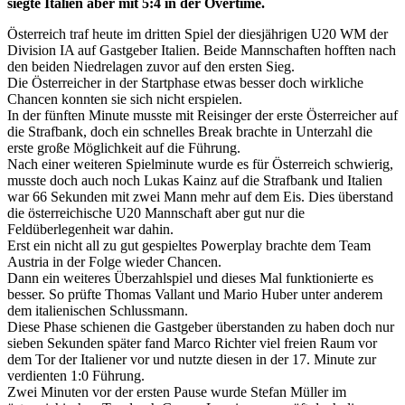
siegte Italien aber mit 5:4 in der Overtime.
Österreich traf heute im dritten Spiel der diesjährigen U20 WM der
Division IA auf Gastgeber Italien. Beide Mannschaften hofften nach
den beiden Niedrelagen zuvor auf den ersten Sieg.
Die Österreicher in der Startphase etwas besser doch wirkliche
Chancen konnten sie sich nicht erspielen.
In der fünften Minute musste mit Reisinger der erste Österreicher auf
die Strafbank, doch ein schnelles Break brachte in Unterzahl die
erste große Möglichkeit auf die Führung.
Nach einer weiteren Spielminute wurde es für Österreich schwierig,
musste doch auch noch Lukas Kainz auf die Strafbank und Italien
war 66 Sekunden mit zwei Mann mehr auf dem Eis. Dies überstand
die österreichische U20 Mannschaft aber gut nur die
Feldüberlegenheit war dahin.
Erst ein nicht all zu gut gespieltes Powerplay brachte dem Team
Austria in der Folge wieder Chancen.
Dann ein weiteres Überzahlspiel und dieses Mal funktionierte es
besser. So prüfte Thomas Vallant und Mario Huber unter anderem
dem italienischen Schlussmann.
Diese Phase schienen die Gastgeber überstanden zu haben doch nur
sieben Sekunden später fand Marco Richter viel freien Raum vor
dem Tor der Italiener vor und nutzte diesen in der 17. Minute zur
verdienten 1:0 Führung.
Zwei Minuten vor der ersten Pause wurde Stefan Müller im