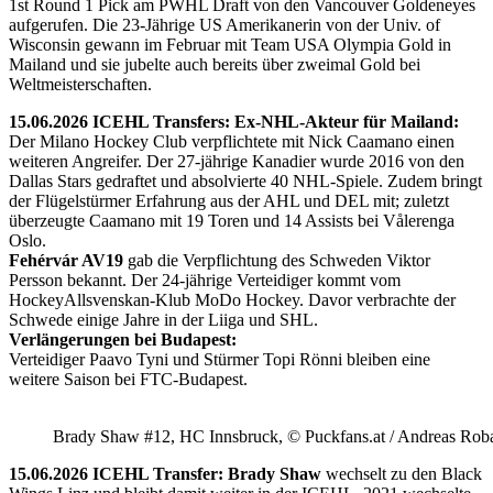
1st Round 1 Pick am PWHL Draft von den Vancouver Goldeneyes
aufgerufen. Die 23-Jährige US Amerikanerin von der Univ. of
Wisconsin gewann im Februar mit Team USA Olympia Gold in
Mailand und sie jubelte auch bereits über zweimal Gold bei
Weltmeisterschaften.
15.06.2026 ICEHL Transfers: Ex-NHL-Akteur für Mailand:
Der Milano Hockey Club verpflichtete mit Nick Caamano einen
weiteren Angreifer. Der 27-jährige Kanadier wurde 2016 von den
Dallas Stars gedraftet und absolvierte 40 NHL-Spiele. Zudem bringt
der Flügelstürmer Erfahrung aus der AHL und DEL mit; zuletzt
überzeugte Caamano mit 19 Toren und 14 Assists bei Vålerenga
Oslo.
Fehérvár AV19
gab die Verpflichtung des Schweden Viktor
Persson bekannt. Der 24-jährige Verteidiger kommt vom
HockeyAllsvenskan-Klub MoDo Hockey. Davor verbrachte der
Schwede einige Jahre in der Liiga und SHL.
Verlängerungen bei Budapest:
Verteidiger Paavo Tyni und Stürmer Topi Rönni bleiben eine
weitere Saison bei FTC-Budapest.
Brady Shaw #12, HC Innsbruck, © Puckfans.at / Andreas Rob
15.06.2026 ICEHL Transfer: Brady Shaw
wechselt zu den Black