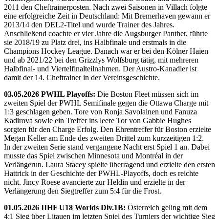
2011 den Cheftrainerposten. Nach zwei Saisonen in Villach folgte
eine erfolgreiche Zeit in Deutschland: Mit Bremerhaven gewann er
2013/14 den DEL2-Titel und wurde Trainer des Jahres.
Anschließend coachte er vier Jahre die Augsburger Panther, führte
sie 2018/19 zu Platz drei, ins Halbfinale und erstmals in die
Champions Hockey League. Danach war er bei den Kölner Haien
und ab 2021/22 bei den Grizzlys Wolfsburg tätig, mit mehreren
Halbfinal- und Viertelfinalteilnahmen. Der Austro-Kanadier ist
damit der 14. Cheftrainer in der Vereinsgeschichte.
03.05.2026 PWHL Playoffs:
Die Boston Fleet müssen sich im
zweiten Spiel der PWHL Semifinale gegen die Ottawa Charge mit
1:3 geschlagen geben. Tore von Ronja Savolainen und Fanuza
Kadirova sowie ein Treffer ins leere Tor von Gabbie Hughes
sorgten für den Charge Erfolg. Den Ehrentreffer für Boston erzielte
Megan Keller am Ende des zweiten Drittel zum kurzzeitigen 1:2.
In der zweiten Serie stand vergangene Nacht erst Spiel 1 an. Dabei
musste das Spiel zwischen Minnesota und Montréal in der
Verlängerun. Laura Stacey spielte überragend und erzielte den ersten
Hattrick in der Geschichte der PWHL-Playoffs, doch es reichte
nicht. Jincy Roese avancierte zur Heldin und erzielte in der
Verlängerung den Siegtreffer zum 5:4 für die Frost.
01.05.2026 IIHF U18 Worlds Div.1B:
Österreich geling mit dem
4:1 Sieg über Litauen im letzten Spiel des Turniers der wichtige Sieg