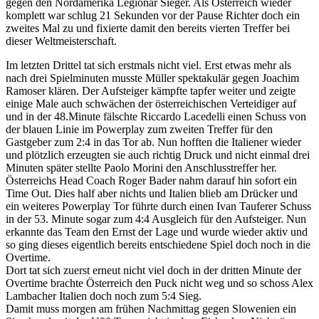
gegen den Nordamerika Legionär Sieger. Als Österreich wieder
komplett war schlug 21 Sekunden vor der Pause Richter doch ein
zweites Mal zu und fixierte damit den bereits vierten Treffer bei
dieser Weltmeisterschaft.
Im letzten Drittel tat sich erstmals nicht viel. Erst etwas mehr als
nach drei Spielminuten musste Müller spektakulär gegen Joachim
Ramoser klären. Der Aufsteiger kämpfte tapfer weiter und zeigte
einige Male auch schwächen der österreichischen Verteidiger auf
und in der 48.Minute fälschte Riccardo Lacedelli einen Schuss von
der blauen Linie im Powerplay zum zweiten Treffer für den
Gastgeber zum 2:4 in das Tor ab. Nun hofften die Italiener wieder
und plötzlich erzeugten sie auch richtig Druck und nicht einmal drei
Minuten später stellte Paolo Morini den Anschlusstreffer her.
Österreichs Head Coach Roger Bader nahm darauf hin sofort ein
Time Out. Dies half aber nichts und Italien blieb am Drücker und
ein weiteres Powerplay Tor führte durch einen Ivan Tauferer Schuss
in der 53. Minute sogar zum 4:4 Ausgleich für den Aufsteiger. Nun
erkannte das Team den Ernst der Lage und wurde wieder aktiv und
so ging dieses eigentlich bereits entschiedene Spiel doch noch in die
Overtime.
Dort tat sich zuerst erneut nicht viel doch in der dritten Minute der
Overtime brachte Österreich den Puck nicht weg und so schoss Alex
Lambacher Italien doch noch zum 5:4 Sieg.
Damit muss morgen am frühen Nachmittag gegen Slowenien ein