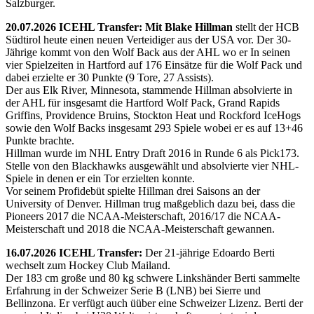
Salzburger.
20.07.2026 ICEHL Transfer: Mit Blake Hillman
stellt der HCB
Südtirol heute einen neuen Verteidiger aus der USA vor. Der 30-
Jährige kommt von den Wolf Back aus der AHL wo er In seinen
vier Spielzeiten in Hartford auf 176 Einsätze für die Wolf Pack und
dabei erzielte er 30 Punkte (9 Tore, 27 Assists).
Der aus Elk River, Minnesota, stammende Hillman absolvierte in
der AHL für insgesamt die Hartford Wolf Pack, Grand Rapids
Griffins, Providence Bruins, Stockton Heat und Rockford IceHogs
sowie den Wolf Backs insgesamt 293 Spiele wobei er es auf 13+46
Punkte brachte.
Hillman wurde im NHL Entry Draft 2016 in Runde 6 als Pick173.
Stelle von den Blackhawks ausgewählt und absolvierte vier NHL-
Spiele in denen er ein Tor erzielten konnte.
Vor seinem Profidebüt spielte Hillman drei Saisons an der
University of Denver. Hillman trug maßgeblich dazu bei, dass die
Pioneers 2017 die NCAA-Meisterschaft, 2016/17 die NCAA-
Meisterschaft und 2018 die NCAA-Meisterschaft gewannen.
16.07.2026 ICEHL Transfer:
Der 21-jährige Edoardo Berti
wechselt zum Hockey Club Mailand.
Der 183 cm große und 80 kg schwere Linkshänder Berti sammelte
Erfahrung in der Schweizer Serie B (LNB) bei Sierre und
Bellinzona. Er verfügt auch üüber eine Schweizer Lizenz. Berti der