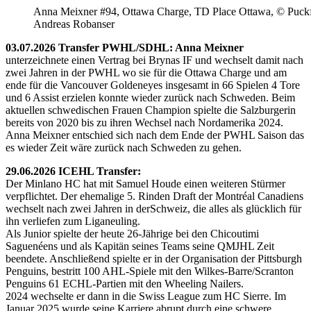
Anna Meixner #94, Ottawa Charge, TD Place Ottawa, © Puckfa
Andreas Robanser
03.07.2026 Transfer PWHL/SDHL: Anna Meixner
unterzeichnete einen Vertrag bei Brynas IF und wechselt damit nach
zwei Jahren in der PWHL wo sie für die Ottawa Charge und am
ende für die Vancouver Goldeneyes insgesamt in 66 Spielen 4 Tore
und 6 Assist erzielen konnte wieder zurück nach Schweden. Beim
aktuellen schwedischen Frauen Champion spielte die Salzburgerin
bereits von 2020 bis zu ihren Wechsel nach Nordamerika 2024.
Anna Meixner entschied sich nach dem Ende der PWHL Saison das
es wieder Zeit wäre zurück nach Schweden zu gehen.
29.06.2026 ICEHL Transfer:
Der Minlano HC hat mit Samuel Houde einen weiteren Stürmer
verpflichtet. Der ehemalige 5. Rinden Draft der Montréal Canadiens
wechselt nach zwei Jahren in derSchweiz, die alles als glücklich für
ihn verliefen zum Liganeuling.
Als Junior spielte der heute 26-Jährige bei den Chicoutimi
Saguenéens und als Kapitän seines Teams seine QMJHL Zeit
beendete. Anschließend spielte er in der Organisation der Pittsburgh
Penguins, bestritt 100 AHL-Spiele mit den Wilkes-Barre/Scranton
Penguins 61 ECHL-Partien mit den Wheeling Nailers.
2024 wechselte er dann in die Swiss League zum HC Sierre. Im
Januar 2025 wurde seine Karriere abrupt durch eine schwere