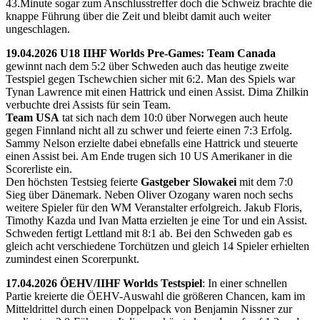
43.Minute sogar zum Anschlusstreffer doch die Schweiz brachte die
knappe Führung über die Zeit und bleibt damit auch weiter
ungeschlagen.
19.04.2026 U18 IIHF Worlds Pre-Games: Team Canada
gewinnt nach dem 5:2 über Schweden auch das heutige zweite
Testspiel gegen Tschewchien sicher mit 6:2. Man des Spiels war
Tynan Lawrence mit einen Hattrick und einen Assist. Dima Zhilkin
verbuchte drei Assists für sein Team.
Team USA
tat sich nach dem 10:0 über Norwegen auch heute
gegen Finnland nicht all zu schwer und feierte einen 7:3 Erfolg.
Sammy Nelson erzielte dabei ebnefalls eine Hattrick und steuerte
einen Assist bei. Am Ende trugen sich 10 US Amerikaner in die
Scorerliste ein.
Den höchsten Testsieg feierte
Gastgeber Slowakei
mit dem 7:0
Sieg über Dänemark. Neben Oliver Ozogany waren noch sechs
weitere Spieler für den WM Veranstalter erfolgreich. Jakub Floris,
Timothy Kazda und Ivan Matta erzielten je eine Tor und ein Assist.
Schweden fertigt Lettland mit 8:1 ab. Bei den Schweden gab es
gleich acht verschiedene Torchützen und gleich 14 Spieler erhielten
zumindest einen Scorerpunkt.
17.04.2026 ÖEHV/IIHF Worlds Testspiel
: In einer schnellen
Partie kreierte die ÖEHV-Auswahl die größeren Chancen, kam im
Mitteldrittel durch einen Doppelpack von Benjamin Nissner zur