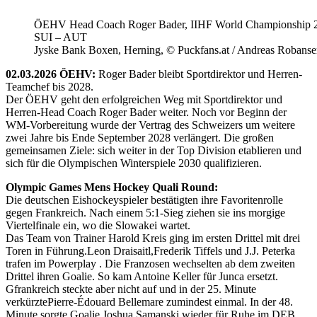
ÖEHV Head Coach Roger Bader, IIHF World Championship 
SUI – AUT
Jyske Bank Boxen, Herning, © Puckfans.at / Andreas Robanse
02.03.2026 ÖEHV:
Roger Bader bleibt Sportdirektor und Herren-
Teamchef bis 2028.
Der ÖEHV geht den erfolgreichen Weg mit Sportdirektor und
Herren-Head Coach Roger Bader weiter. Noch vor Beginn der
WM-Vorbereitung wurde der Vertrag des Schweizers um weitere
zwei Jahre bis Ende September 2028 verlängert. Die großen
gemeinsamen Ziele: sich weiter in der Top Division etablieren und
sich für die Olympischen Winterspiele 2030 qualifizieren.
Olympic Games Mens Hockey Quali Round:
Die deutschen Eishockeyspieler bestätigten ihre Favoritenrolle
gegen Frankreich. Nach einem 5:1-Sieg ziehen sie ins morgige
Viertelfinale ein, wo die Slowakei wartet.
Das Team von Trainer Harold Kreis ging im ersten Drittel mit drei
Toren in Führung.Leon Draisaitl,Frederik Tiffels und J.J. Peterka
trafen im Powerplay . Die Franzosen wechselten ab dem zweiten
Drittel ihren Goalie. So kam Antoine Keller für Junca ersetzt.
Gfrankreich steckte aber nicht auf und in der 25. Minute
verkürztePierre-Édouard Bellemare zumindest einmal. In der 48.
Minute sorgte Goalie Joshua Samanski wieder für Ruhe im DEB