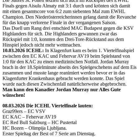
Die Sabres St. Pölten setzten sich auch im Rückspiel des EWHL
Finals gegen Aisulu Almaty mit 3:1 durch und krönten sich damit
mit einen gesamtscore von 6:2 zum siebenten Mal zum EWHL
Champion. Den Niederösterreicherinnen gelang damit die Revanche
für das knapp verlorene Finale in der vergangenen Saison.
Das Duell um Rang drei entschied MAC Budapest gegen die KSV
Highlanders für sich. Die Highlanders gewannen zwar das
Rückspiel mit 1:0, konnten den Drei-Tore-Rückstand aus dem
Hinspiel jedoch nicht mehr wettmachen.
10.03.2026 ICEHL:
In Klagenfurt kam es beim 1. Viertelfinalspiel
zwischen den EC KAC und Fehervar AV19 beim Spielstand von
1:0 für den KAC zu einen medizinischen Notfall. Jordan Murray
brach in der 18.Spielminute abseits des Spielgeschehens auf dem Eis
zusammen und musste lange reanimiert werden bevor er in das
Klagenfurter Krankenhaus gebracht werden konnte. Das Spiel
wurde nach diesen Zwischenfall natürlicherweise abgebrochen.
Man kann den Kanadier Jordan Murray nur Alles Gute
wünschen!
08.03.2026 Die ICEHL Viertelfinale lauten:
Graz99ers – EC VSV
EC KAC – Fehervar AV19
EC Red Bull Salzburg – HC Pustertal
HC Bozen – Olimpija Ljubljana.
Erster Spieltag der Best of 7 Serie am Dienstag.