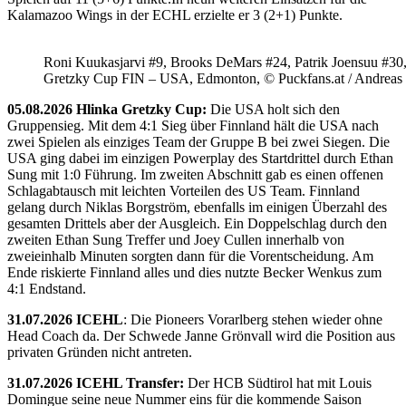
Kalamazoo Wings in der ECHL erzielte er 3 (2+1) Punkte.
Roni Kuukasjarvi #9, Brooks DeMars #24, Patrik Joensuu #30
Gretzky Cup FIN – USA, Edmonton, © Puckfans.at / Andreas
05.08.2026 Hlinka Gretzky Cup:
Die USA holt sich den
Gruppensieg. Mit dem 4:1 Sieg über Finnland hält die USA nach
zwei Spielen als einziges Team der Gruppe B bei zwei Siegen. Die
USA ging dabei im einzigen Powerplay des Startdrittel durch Ethan
Sung mit 1:0 Führung. Im zweiten Abschnitt gab es einen offenen
Schlagabtausch mit leichten Vorteilen des US Team. Finnland
gelang durch Niklas Borgström, ebenfalls im einigen Überzahl des
gesamten Drittels aber der Ausgleich. Ein Doppelschlag durch den
zweiten Ethan Sung Treffer und Joey Cullen innerhalb von
zweieinhalb Minuten sorgten dann für die Vorentscheidung. Am
Ende riskierte Finnland alles und dies nutzte Becker Wenkus zum
4:1 Endstand.
31.07.2026 ICEHL
: Die Pioneers Vorarlberg stehen wieder ohne
Head Coach da. Der Schwede Janne Grönvall wird die Position aus
privaten Gründen nicht antreten.
31.07.2026 ICEHL Transfer:
Der HCB Südtirol hat mit Louis
Domingue seine neue Nummer eins für die kommende Saison