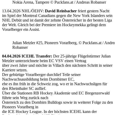
Nokia Arena, Tampere © Puckfans.at / Andreas Robanser
13.04.2026 NHL/ÖEHV:
David Reinbacher
feiert gestern Nacht
im Spiel der Montreal Canadians gegen die New York Islanders sein
NHL Debüt und ist damit der zehnte Österreicher in der besten Liga
der Welt. Gleich bei der Premiere im Hockeymekka gelingt dem
Vorarlberger ein Assist.
Julian Metzler #25, Pioneers Vorarlberg, © Puckfans.at / Andre
Robanser
04.04.2026 ICEHL Transfer:
Der 25-jährige Flügelstürmer Julian
Metzler unterzeichnete beim EC VSV einen Vertrag
über zwei Jahre und möchte in Villach den nächsten Schritt in seiner
Karriere setzen.
Der gebürtige Vorarlberger durchlief Teile seiner
Nachwuchsausbildung beim Dornbirner EC,
ehe es ihn früh in die Schweiz zog, wo er in Nachwuchsligen für
den Rheinthaler SC auflief.
Über die Stationen RB Hockey Akademie und EC Bregenzerwald
führte sein Weg zurück nach
Österreich zu den Dornbirn Bulldogs sowie in weiterer Folge zu den
Pioneers Vorarlberg in
die ICE Hockey League. In der höchsten ICEHL kann der