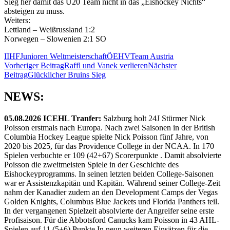
Sieg her damit das U20 Team nicht in das „Eishockey Nichts“
absteigen zu muss.
Weiters:
Lettland – Weißrussland 1:2
Norwegen – Slowenien 2:1 SO
IIHF
Junioren Weltmeisterschaft
ÖEHV
Team Austria
Beitragsnavigation
Vorheriger Beitrag
Raffl und Vanek verlieren
Nächster
Beitrag
Glücklicher Bruins Sieg
NEWS:
05.08.2026 ICEHL Tranfer:
Salzburg holt 24J Stürmer Nick
Poisson erstmals nach Europa. Nach zwei Saisonen in der British
Columbia Hockey League spielte Nick Poisson fünf Jahre, von
2020 bis 2025, für das Providence College in der NCAA. In 170
Spielen verbuchte er 109 (42+67) Scorerpunkte . Damit absolvierte
Poisson die zweitmeisten Spiele in der Geschichte des
Eishockeyprogramms. In seinen letzten beiden College-Saisonen
war er Assistenzkapitän und Kapitän. Während seiner College-Zeit
nahm der Kanadier zudem an den Development Camps der Vegas
Golden Knights, Columbus Blue Jackets und Florida Panthers teil.
In der vergangenen Spielzeit absolvierte der Angreifer seine erste
Profisaison. Für die Abbotsford Canucks kam Poisson in 43 AHL-
Spielen auf 11 (5+6) Punkte.In neun weiteren Einsätzen für die