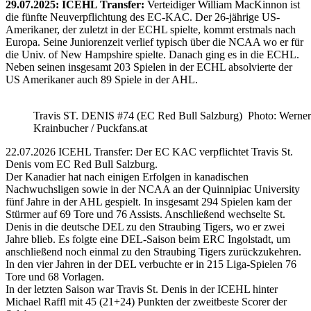
29.07.2025: ICEHL Transfer:
Verteidiger William MacKinnon ist
die fünfte Neuverpflichtung des EC-KAC. Der 26-jährige US-
Amerikaner, der zuletzt in der ECHL spielte, kommt erstmals nach
Europa. Seine Juniorenzeit verlief typisch über die NCAA wo er für
die Univ. of New Hampshire spielte. Danach ging es in die ECHL.
Neben seinen insgesamt 203 Spielen in der ECHL absolvierte der
US Amerikaner auch 89 Spiele in der AHL.
Travis ST. DENIS #74 (EC Red Bull Salzburg) Photo: Werner
Krainbucher / Puckfans.at
22.07.2026 ICEHL Transfer: Der EC KAC verpflichtet Travis St.
Denis vom EC Red Bull Salzburg.
Der Kanadier hat nach einigen Erfolgen in kanadischen
Nachwuchsligen sowie in der NCAA an der Quinnipiac University
fünf Jahre in der AHL gespielt. In insgesamt 294 Spielen kam der
Stürmer auf 69 Tore und 76 Assists. Anschließend wechselte St.
Denis in die deutsche DEL zu den Straubing Tigers, wo er zwei
Jahre blieb. Es folgte eine DEL-Saison beim ERC Ingolstadt, um
anschließend noch einmal zu den Straubing Tigers zurückzukehren.
In den vier Jahren in der DEL verbuchte er in 215 Liga-Spielen 76
Tore und 68 Vorlagen.
In der letzten Saison war Travis St. Denis in der ICEHL hinter
Michael Raffl mit 45 (21+24) Punkten der zweitbeste Scorer der