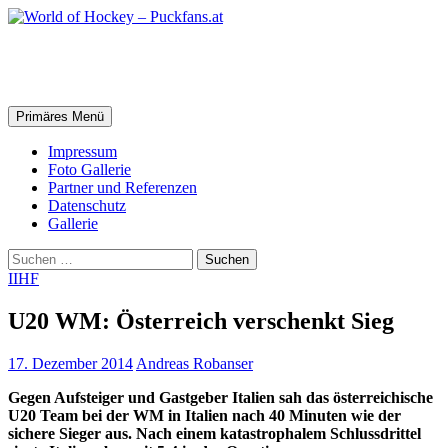
Zum
Inhalt
springen
World of Hockey – Puckfans.at
Suchen
Primäres Menü
Impressum
Foto Gallerie
Partner und Referenzen
Datenschutz
Gallerie
Suchen
nach:
IIHF
U20 WM: Österreich verschenkt Sieg
17. Dezember 2014
Andreas Robanser
Gegen Aufsteiger und Gastgeber Italien sah das österreichische
U20 Team bei der WM in Italien nach 40 Minuten wie der
sichere Sieger aus. Nach einem katastrophalem Schlussdrittel