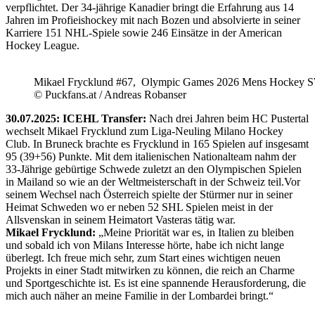
verpflichtet. Der 34-jährige Kanadier bringt die Erfahrung aus 14
Jahren im Profieishockey mit nach Bozen und absolvierte in seiner
Karriere 151 NHL-Spiele sowie 246 Einsätze in der American
Hockey League.
Mikael Frycklund #67, Olympic Games 2026 Mens Hockey 
© Puckfans.at / Andreas Robanser
30.07.2025: ICEHL Transfer:
Nach drei Jahren beim HC Pustertal
wechselt Mikael Frycklund zum Liga-Neuling Milano Hockey
Club. In Bruneck brachte es Frycklund in 165 Spielen auf insgesamt
95 (39+56) Punkte. Mit dem italienischen Nationalteam nahm der
33-Jährige gebürtige Schwede zuletzt an den Olympischen Spielen
in Mailand so wie an der Weltmeisterschaft in der Schweiz teil.Vor
seinem Wechsel nach Österreich spielte der Stürmer nur in seiner
Heimat Schweden wo er neben 52 SHL Spielen meist in der
Allsvenskan in seinem Heimatort Vasteras tätig war.
Mikael Frycklund:
„Meine Priorität war es, in Italien zu bleiben
und sobald ich von Milans Interesse hörte, habe ich nicht lange
überlegt. Ich freue mich sehr, zum Start eines wichtigen neuen
Projekts in einer Stadt mitwirken zu können, die reich an Charme
und Sportgeschichte ist. Es ist eine spannende Herausforderung, die
mich auch näher an meine Familie in der Lombardei bringt.“