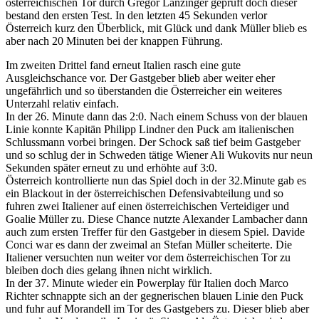
österreichischen Tor durch Gregor Lanzinger geprüft doch dieser
bestand den ersten Test. In den letzten 45 Sekunden verlor
Österreich kurz den Überblick, mit Glück und dank Müller blieb es
aber nach 20 Minuten bei der knappen Führung.
Im zweiten Drittel fand erneut Italien rasch eine gute
Ausgleichschance vor. Der Gastgeber blieb aber weiter eher
ungefährlich und so überstanden die Österreicher ein weiteres
Unterzahl relativ einfach.
In der 26. Minute dann das 2:0. Nach einem Schuss von der blauen
Linie konnte Kapitän Philipp Lindner den Puck am italienischen
Schlussmann vorbei bringen. Der Schock saß tief beim Gastgeber
und so schlug der in Schweden tätige Wiener Ali Wukovits nur neun
Sekunden später erneut zu und erhöhte auf 3:0.
Österreich kontrollierte nun das Spiel doch in der 32.Minute gab es
ein Blackout in der österreichischen Defensivabteilung und so
fuhren zwei Italiener auf einen österreichischen Verteidiger und
Goalie Müller zu. Diese Chance nutzte Alexander Lambacher dann
auch zum ersten Treffer für den Gastgeber in diesem Spiel. Davide
Conci war es dann der zweimal an Stefan Müller scheiterte. Die
Italiener versuchten nun weiter vor dem österreichischen Tor zu
bleiben doch dies gelang ihnen nicht wirklich.
In der 37. Minute wieder ein Powerplay für Italien doch Marco
Richter schnappte sich an der gegnerischen blauen Linie den Puck
und fuhr auf Morandell im Tor des Gastgebers zu. Dieser blieb aber