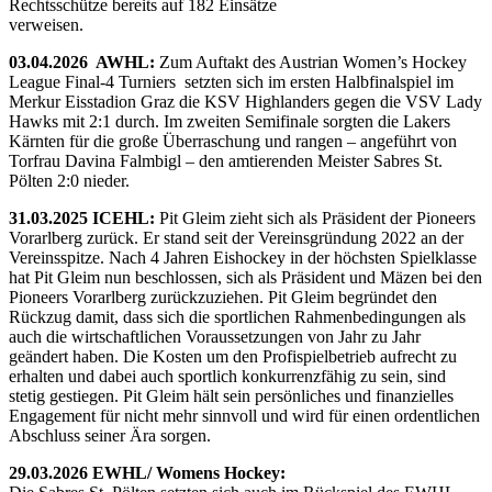
Rechtsschütze bereits auf 182 Einsätze
verweisen.
03.04.2026 AWHL:
Zum Auftakt des Austrian Women’s Hockey
League Final-4 Turniers setzten sich im ersten Halbfinalspiel im
Merkur Eisstadion Graz die KSV Highlanders gegen die VSV Lady
Hawks mit 2:1 durch. Im zweiten Semifinale sorgten die Lakers
Kärnten für die große Überraschung und rangen – angeführt von
Torfrau Davina Falmbigl – den amtierenden Meister Sabres St.
Pölten 2:0 nieder.
31.03.2025 ICEHL:
Pit Gleim zieht sich als Präsident der Pioneers
Vorarlberg zurück. Er stand seit der Vereinsgründung 2022 an der
Vereinsspitze. Nach 4 Jahren Eishockey in der höchsten Spielklasse
hat Pit Gleim nun beschlossen, sich als Präsident und Mäzen bei den
Pioneers Vorarlberg zurückzuziehen. Pit Gleim begründet den
Rückzug damit, dass sich die sportlichen Rahmenbedingungen als
auch die wirtschaftlichen Voraussetzungen von Jahr zu Jahr
geändert haben. Die Kosten um den Profispielbetrieb aufrecht zu
erhalten und dabei auch sportlich konkurrenzfähig zu sein, sind
stetig gestiegen. Pit Gleim hält sein persönliches und finanzielles
Engagement für nicht mehr sinnvoll und wird für einen ordentlichen
Abschluss seiner Ära sorgen.
29.03.2026 EWHL/ Womens Hockey: