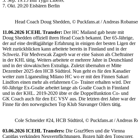
5. Sep. 19:15 Bili Tygri Liberec
7. Okt. 20:20 Eisbären Berlin
Head Coach Doug Shedden, © Puckfans.at / Andreas Robanse
11.06.2026 ICEHL Transfer:
Der HC Mailand gab heute mit
Doug Shedden offiziell ihren Head Coach bekannt. Der 65-Jährige,
der auf eine dreißigjährige Erfahrung in einigen der besten Ligen der
Welt zurückblicken kann arbeitete bereits in Finnland und in der
Schweiz. Für Medvescak Zagreb war er eine Saison als Cheftrainer
in der KHL tätig. Weiters arbeitete er mehrere Jahre in Deutschland
und in der slowakischen Extraliga. Zuletzt übernahm er Mitte
Dezember 2025 den HCB Südtirol. Nun geht es für den Kanadier
weiter zum Liganeuling Milano HC wo er mit den Finnen Sakari
Lindfors einen mehr als erfahrenen Co- Trainer erhalten wird. Der
60-Jährige Ex-Goalie arbeitet lange als Goalie Coach in Finnland
und in der KHL. 2019-2020 übte er die Doppelfunktion Co- und
GK Coach auch für den EC VSV aus. Die letzten drei Jahre war der
Finne für den norwegischen Top Klub Stavanger Oilers tätig.
Cole Schneider #24, HCB Südtirol, © Puckfans.at / Andreas R
03.06.2026 ICEHL Transfers:
Die Graz99ers und die Vienna
Capitlas verkünden Neuverpflichtungen. Bozen hält den Topscorer.