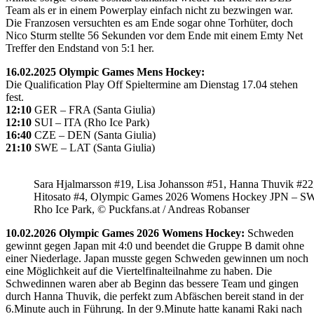
Team als er in einem Powerplay einfach nicht zu bezwingen war.
Die Franzosen versuchten es am Ende sogar ohne Torhüter, doch
Nico Sturm stellte 56 Sekunden vor dem Ende mit einem Emty Net
Treffer den Endstand von 5:1 her.
16.02.2025 Olympic Games Mens Hockey:
Die Qualification Play Off Spieltermine am Dienstag 17.04 stehen
fest.
12:10
GER – FRA (Santa Giulia)
12:10
SUI – ITA (Rho Ice Park)
16:40
CZE – DEN (Santa Giulia)
21:10
SWE – LAT (Santa Giulia)
Sara Hjalmarsson #19, Lisa Johansson #51, Hanna Thuvik #22
Hitosato #4, Olympic Games 2026 Womens Hockey JPN – S
Rho Ice Park, © Puckfans.at / Andreas Robanser
10.02.2026 Olympic Games 2026 Womens Hockey:
Schweden
gewinnt gegen Japan mit 4:0 und beendet die Gruppe B damit ohne
einer Niederlage. Japan musste gegen Schweden gewinnen um noch
eine Möglichkeit auf die Viertelfinalteilnahme zu haben. Die
Schwedinnen waren aber ab Beginn das bessere Team und gingen
durch Hanna Thuvik, die perfekt zum Abfäschen bereit stand in der
6.Minute auch in Führung. In der 9.Minute hatte kanami Raki nach