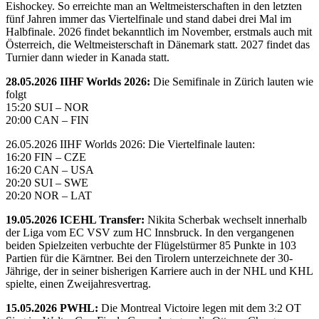
Eishockey. So erreichte man an Weltmeisterschaften in den letzten
fünf Jahren immer das Viertelfinale und stand dabei drei Mal im
Halbfinale. 2026 findet bekanntlich im November, erstmals auch mit
Österreich, die Weltmeisterschaft in Dänemark statt. 2027 findet das
Turnier dann wieder in Kanada statt.
28.05.2026 IIHF Worlds 2026:
Die Semifinale in Zürich lauten wie
folgt
15:20 SUI – NOR
20:00 CAN – FIN
26.05.2026 IIHF Worlds 2026: Die Viertelfinale lauten:
16:20 FIN – CZE
16:20 CAN – USA
20:20 SUI – SWE
20:20 NOR – LAT
19.05.2026 ICEHL Transfer:
Nikita Scherbak wechselt innerhalb
der Liga vom EC VSV zum HC Innsbruck. In den vergangenen
beiden Spielzeiten verbuchte der Flügelstürmer 85 Punkte in 103
Partien für die Kärntner. Bei den Tirolern unterzeichnete der 30-
Jährige, der in seiner bisherigen Karriere auch in der NHL und KHL
spielte, einen Zweijahresvertrag.
15.05.2026 PWHL:
Die Montreal Victoire legen mit dem 3:2 OT