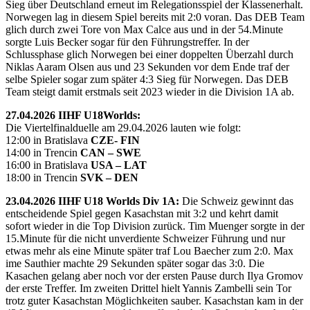
Sieg über Deutschland erneut im Relegationsspiel der Klassenerhalt.
Norwegen lag in diesem Spiel bereits mit 2:0 voran. Das DEB Team
glich durch zwei Tore von Max Calce aus und in der 54.Minute
sorgte Luis Becker sogar für den Führungstreffer. In der
Schlussphase glich Norwegen bei einer doppelten Überzahl durch
Niklas Aaram Olsen aus und 23 Sekunden vor dem Ende traf der
selbe Spieler sogar zum später 4:3 Sieg für Norwegen. Das DEB
Team steigt damit erstmals seit 2023 wieder in die Division 1A ab.
27.04.2026 IIHF U18Worlds:
Die Viertelfinalduelle am 29.04.2026 lauten wie folgt:
12:00 in Bratislava
CZE- FIN
14:00 in Trencin
CAN – SWE
16:00 in Bratislava
USA – LAT
18:00 in Trencin
SVK – DEN
23.04.2026 IIHF U18 Worlds Div 1A:
Die Schweiz gewinnt das
entscheidende Spiel gegen Kasachstan mit 3:2 und kehrt damit
sofort wieder in die Top Division zurück. Tim Muenger sorgte in der
15.Minute für die nicht unverdiente Schweizer Führung und nur
etwas mehr als eine Minute später traf Lou Baecher zum 2:0. Max
ime Sauthier machte 29 Sekunden später sogar das 3:0. Die
Kasachen gelang aber noch vor der ersten Pause durch Ilya Gromov
der erste Treffer. Im zweiten Drittel hielt Yannis Zambelli sein Tor
trotz guter Kasachstan Möglichkeiten sauber. Kasachstan kam in der