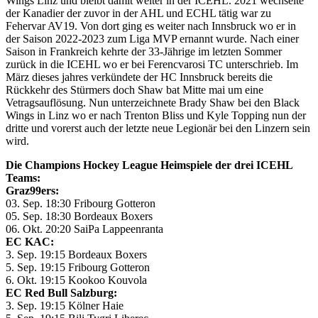
Wings Linz und bleibt damit weiter in der ICEHL. 2021 wechselte
der Kanadier der zuvor in der AHL und ECHL tätig war zu
Fehervar AV19. Von dort ging es weiter nach Innsbruck wo er in
der Saison 2022-2023 zum Liga MVP ernannt wurde. Nach einer
Saison in Frankreich kehrte der 33-Jährige im letzten Sommer
zurück in die ICEHL wo er bei Ferencvarosi TC unterschrieb. Im
März dieses jahres verkündete der HC Innsbruck bereits die
Rückkehr des Stürmers doch Shaw bat Mitte mai um eine
Vetragsauflösung. Nun unterzeichnete Brady Shaw bei den Black
Wings in Linz wo er nach Trenton Bliss und Kyle Topping nun der
dritte und vorerst auch der letzte neue Legionär bei den Linzern sein
wird.
Die Champions Hockey League Heimspiele der drei ICEHL
Teams:
Graz99ers:
03. Sep. 18:30 Fribourg Gotteron
05. Sep. 18:30 Bordeaux Boxers
06. Okt. 20:20 SaiPa Lappeenranta
EC KAC:
3. Sep. 19:15 Bordeaux Boxers
5. Sep. 19:15 Fribourg Gotteron
6. Okt. 19:15 Kookoo Kouvola
EC Red Bull Salzburg:
3. Sep. 19:15 Kölner Haie