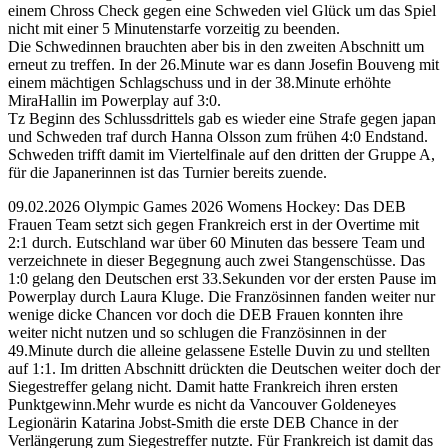
einem Chross Check gegen eine Schweden viel Glück um das Spiel
nicht mit einer 5 Minutenstarfe vorzeitig zu beenden.
Die Schwedinnen brauchten aber bis in den zweiten Abschnitt um
erneut zu treffen. In der 26.Minute war es dann Josefin Bouveng mit
einem mächtigen Schlagschuss und in der 38.Minute erhöhte
MiraHallin im Powerplay auf 3:0.
Tz Beginn des Schlussdrittels gab es wieder eine Strafe gegen japan
und Schweden traf durch Hanna Olsson zum frühen 4:0 Endstand.
Schweden trifft damit im Viertelfinale auf den dritten der Gruppe A,
für die Japanerinnen ist das Turnier bereits zuende.
09.02.2026 Olympic Games 2026 Womens Hockey: Das DEB
Frauen Team setzt sich gegen Frankreich erst in der Overtime mit
2:1 durch. Eutschland war über 60 Minuten das bessere Team und
verzeichnete in dieser Begegnung auch zwei Stangenschüsse. Das
1:0 gelang den Deutschen erst 33.Sekunden vor der ersten Pause im
Powerplay durch Laura Kluge. Die Französinnen fanden weiter nur
wenige dicke Chancen vor doch die DEB Frauen konnten ihre
weiter nicht nutzen und so schlugen die Französinnen in der
49.Minute durch die alleine gelassene Estelle Duvin zu und stellten
auf 1:1. Im dritten Abschnitt drückten die Deutschen weiter doch der
Siegestreffer gelang nicht. Damit hatte Frankreich ihren ersten
Punktgewinn.Mehr wurde es nicht da Vancouver Goldeneyes
Legionärin Katarina Jobst-Smith die erste DEB Chance in der
Verlängerung zum Siegestreffer nutzte. Für Frankreich ist damit das