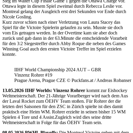
Sieg im Walter Cup Finale Game 1 gegen die Ottawa Charge vor.
Ottawa legte in diesem Spiel zweimal durch Rebecca Leslie vor.
Montreal gelang der Ausgleich erst drei Sekunden vor Ende durch
Nicole Gosling.
Kurz zuvor schien nach einer Verletzung von Laura Stacey das
Spiel für die Victoire Spielerin gelaufen zu sein. Musste sie doch
vom Eis getragen werden. In der Overtime kam sie aber doch
zurück und gab dann in der 63.Minute die entscheidende Vorarbeit
für den 3:2 Siegestreffer durch Abby Roque die neben des Games
Winning Goal auch den ersten Victoire Treffer im Spiel erzielen
konnte.
IIHF World Championship 2024 AUT – GBR
Vinzenz Rohrer #19
Prague Arena, Prague CZE © Puckfans.at / Andreas Robanser
13.05.2026 IIHF Worlds: Vinzenz Rohrer
kommt zur Eishockey
Weltmeisterschaft. Der 21-Jährige Vorarlberger wird nach dem Aus
der Laval Rocket zum ÖEHV Team stoßen. Für Rohrer der die
letzten drei Saisonen für den ZSC in Zürich spielte ist dies damit
praktisch eine Heim WM. Rohrer erzielte in seinen bisher 15 WM
Spielen 4 Tore und 4 Assist.Zugleich wird dies seine dritte
Weltmeisterschaft in Folge für das ÖEHV Team sein.
08.05.2026 PWHL Playoffs:
Die Montreal Victoire gehen mit dem