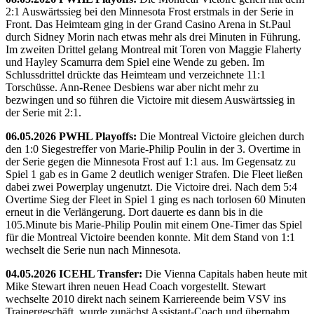
2:1 Auswärtssieg bei den Minnesota Frost erstmals in der Serie in
Front. Das Heimteam ging in der Grand Casino Arena in St.Paul
durch Sidney Morin nach etwas mehr als drei Minuten in Führung.
Im zweiten Drittel gelang Montreal mit Toren von Maggie Flaherty
und Hayley Scamurra dem Spiel eine Wende zu geben. Im
Schlussdrittel drückte das Heimteam und verzeichnete 11:1
Torschüsse. Ann-Renee Desbiens war aber nicht mehr zu
bezwingen und so führen die Victoire mit diesem Auswärtssieg in
der Serie mit 2:1.
06.05.2026 PWHL Playoffs:
Die Montreal Victoire gleichen durch
den 1:0 Siegestreffer von Marie-Philip Poulin in der 3. Overtime in
der Serie gegen die Minnesota Frost auf 1:1 aus. Im Gegensatz zu
Spiel 1 gab es in Game 2 deutlich weniger Strafen. Die Fleet ließen
dabei zwei Powerplay ungenutzt. Die Victoire drei. Nach dem 5:4
Overtime Sieg der Fleet in Spiel 1 ging es nach torlosen 60 Minuten
erneut in die Verlängerung. Dort dauerte es dann bis in die
105.Minute bis Marie-Philip Poulin mit einem One-Timer das Spiel
für die Montreal Victoire beenden konnte. Mit dem Stand von 1:1
wechselt die Serie nun nach Minnesota.
04.05.2026 ICEHL Transfer:
Die Vienna Capitals haben heute mit
Mike Stewart ihren neuen Head Coach vorgestellt. Stewart
wechselte 2010 direkt nach seinem Karriereende beim VSV ins
Trainergeschäft, wurde zunächst Assistant-Coach und übernahm