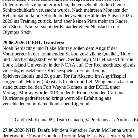
Unterarmverletzung unterbrochen, die versehentlich durch eine
Schlittschuhkufe verursacht wurde. Nach mehreren Monaten der
Rehabilitation kehrte Houde in der zweiten Hälfte der Saison 2025-
2026 ins Training zurück, fand aber keinen Platz mehr im Kader
von Sierre. Nun versucht der Kanadier einen Neustart in der
Olympia Stadt.
29.06.2026 ICEHL Transfers:
Noah Serdachny und Blake Murray sollen dem Angriff der
Vorarlberger in der kommenden Saison zusätzliche Qualität, Tiefe
und Durchschlagskraft verleihen. Serdachny (23) lief zuletzt für die
Long Island University in der NCAA auf. Der Rechtsschütze gilt als
vielseitig einsetzbarer Offensivspieler, der mit Tempo,
Spielverständnis und Zug zum Tor für Akzente im Angriffsspiel
sorgen soll. Murray (24) ist als Center und Left Wing einsetzbar und
stand zuletzt bei den Fort Wayne Komets in der ECHL unter
Vertrag. Murray wurde 2019 in der 6. Runde von den Carolina
Hurricanes gedraftet und bringt wertvolle Erfahrung aus
verschiedenen nordamerikanischen Ligen mit.
Gavin McKenna #9, Team Canada, © Puckfans.at / Andreas R
27.06.2026 NHL Draft:
Mit dem Kanadier Gavin McKenna wurde
der erwartete Favorit von den Toronto Maple Leafs als erster Spieler