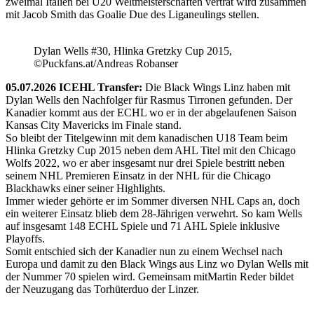
zweimal Italien bei U20 Weltmeisterschaften vertrat wird zusammen
mit Jacob Smith das Goalie Due des Liganeulings stellen.
Dylan Wells #30, Hlinka Gretzky Cup 2015,
©Puckfans.at/Andreas Robanser
05.07.2026 ICEHL Transfer:
Die Black Wings Linz haben mit
Dylan Wells den Nachfolger für Rasmus Tirronen gefunden. Der
Kanadier kommt aus der ECHL wo er in der abgelaufenen Saison
Kansas City Mavericks im Finale stand.
So bleibt der Titelgewinn mit dem kanadischen U18 Team beim
Hlinka Gretzky Cup 2015 neben dem AHL Titel mit den Chicago
Wolfs 2022, wo er aber insgesamt nur drei Spiele bestritt neben
seinem NHL Premieren Einsatz in der NHL für die Chicago
Blackhawks einer seiner Highlights.
Immer wieder gehörte er im Sommer diversen NHL Caps an, doch
ein weiterer Einsatz blieb dem 28-Jährigen verwehrt. So kam Wells
auf insgesamt 148 ECHL Spiele und 71 AHL Spiele inklusive
Playoffs.
Somit entschied sich der Kanadier nun zu einem Wechsel nach
Europa und damit zu den Black Wings aus Linz wo Dylan Wells mit
der Nummer 70 spielen wird. Gemeinsam mitMartin Reder bildet
der Neuzugang das Torhüterduo der Linzer.