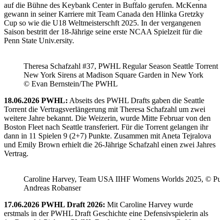
auf die Bühne des Keybank Center in Buffalo gerufen. McKenna
gewann in seiner Karriere mit Team Canada den Hlinka Gretzky
Cup so wie die U18 Weltmeisterschft 2025. In der vergangenen
Saison bestritt der 18-Jährige seine erste NCAA Spielzeit für die
Penn State Univ.ersity.
Theresa Schafzahl #37, PWHL Regular Season Seattle Torrent 
New York Sirens at Madison Square Garden in New York
© Evan Bernstein/The PWHL
18.06.2026 PWHL:
Abseits des PWHL Drafts gaben die Seattle
Torrent die Vertragsverlängerung mit Theresa Schafzahl um zwei
weitere Jahre bekannt. Die Weizerin, wurde Mitte Februar von den
Boston Fleet nach Seattle transferiert. Für die Torrent gelangen ihr
dann in 11 Spielen 9 (2+7) Punkte. Zusammen mit Aneta Tejralova
und Emily Brown erhielt die 26-Jährige Schafzahl einen zwei Jahres
Vertrag.
Caroline Harvey, Team USA IIHF Womens Worlds 2025, © Puc
Andreas Robanser
17.06.2026 PWHL Draft 2026:
Mit Caroline Harvey wurde
erstmals in der PWHL Draft Geschichte eine Defensivspielerin als