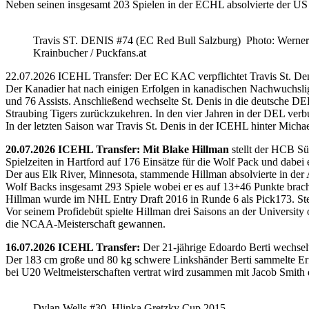
Neben seinen insgesamt 203 Spielen in der ECHL absolvierte der US
Travis ST. DENIS #74 (EC Red Bull Salzburg) Photo: Werner
Krainbucher / Puckfans.at
22.07.2026 ICEHL Transfer: Der EC KAC verpflichtet Travis St. De
Der Kanadier hat nach einigen Erfolgen in kanadischen Nachwuchslig
und 76 Assists. Anschließend wechselte St. Denis in die deutsche DE
Straubing Tigers zurückzukehren. In den vier Jahren in der DEL verb
In der letzten Saison war Travis St. Denis in der ICEHL hinter Micha
20.07.2026 ICEHL Transfer: Mit Blake Hillman
stellt der HCB Sü
Spielzeiten in Hartford auf 176 Einsätze für die Wolf Pack und dabei e
Der aus Elk River, Minnesota, stammende Hillman absolvierte in der
Wolf Backs insgesamt 293 Spiele wobei er es auf 13+46 Punkte brach
Hillman wurde im NHL Entry Draft 2016 in Runde 6 als Pick173. Stel
Vor seinem Profidebüt spielte Hillman drei Saisons an der Universi
die NCAA-Meisterschaft gewannen.
16.07.2026 ICEHL Transfer:
Der 21-jährige Edoardo Berti wechse
Der 183 cm große und 80 kg schwere Linkshänder Berti sammelte Erfa
bei U20 Weltmeisterschaften vertrat wird zusammen mit Jacob Smith d
Dylan Wells #30, Hlinka Gretzky Cup 2015,