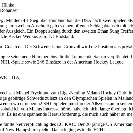
, Hlinka
 Robanser
g. Mit dem 4:1 Sieg über Finnland hält die USA nach zwei Spielen al
rung. Im zweiten Abschnitt gab es einen offenen Schlagabtausch mit le
r der Ausgleich. Ein Doppelschlag durch den zweiten Ethan Sung Treff
 nutzte Becker Wenkus zum 4:1 Endstand.
ad Coach da. Der Schwede Janne Grönvall wird die Position aus privat
gue seine neue Nummer eins für die kommende Saison verpflichtet. De
51 NHL-Spiele sowie 246 Einsätze in der American Hockey League.
SWE – ITA,
wechselt Mikael Frycklund zum Liga-Neuling Milano Hockey Club. In B
ige gebürtige Schwede zuletzt an den Olympischen Spielen in Mailand 
hweden wo er neben 52 SHL Spielen meist in der Allsvenskan in seinem 
 sobald ich von Milans Interesse hörte, habe ich nicht lange überlegt. I
ist. Es ist eine spannende Herausforderung, die mich auch näher an mei
ie fünfte Neuverpflichtung des EC-KAC. Der 26-jährige US-Amerikaner
v. of New Hampshire spielte. Danach ging es in die ECHL.