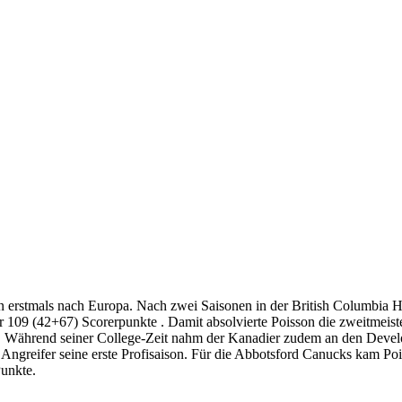
n erstmals nach Europa. Nach zwei Saisonen in der British Columbia H
r 109 (42+67) Scorerpunkte . Damit absolvierte Poisson die zweitmeist
tän. Während seiner College-Zeit nahm der Kanadier zudem an den Dev
der Angreifer seine erste Profisaison. Für die Abbotsford Canucks kam 
Punkte.