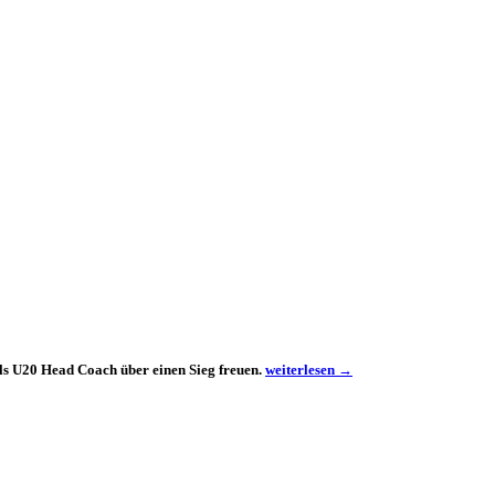
U20
als U20 Head Coach über einen Sieg freuen.
weiterlesen
→
Team
feiert
3:0
Auftaktsieg