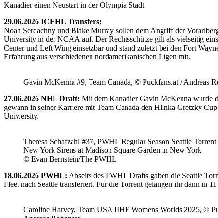
Kanadier einen Neustart in der Olympia Stadt.
29.06.2026 ICEHL Transfers:
Noah Serdachny und Blake Murray sollen dem Angriff der Vorarlberger
University in der NCAA auf. Der Rechtsschütze gilt als vielseitig ein
Center und Left Wing einsetzbar und stand zuletzt bei den Fort Way
Erfahrung aus verschiedenen nordamerikanischen Ligen mit.
Gavin McKenna #9, Team Canada, © Puckfans.at / Andreas R
27.06.2026 NHL Draft:
Mit dem Kanadier Gavin McKenna wurde der 
gewann in seiner Karriere mit Team Canada den Hlinka Gretzky Cup so
Univ.ersity.
Theresa Schafzahl #37, PWHL Regular Season Seattle Torrent 
New York Sirens at Madison Square Garden in New York
© Evan Bernstein/The PWHL
18.06.2026 PWHL:
Abseits des PWHL Drafts gaben die Seattle Torr
Fleet nach Seattle transferiert. Für die Torrent gelangen ihr dann i
Caroline Harvey, Team USA IIHF Womens Worlds 2025, © Puc