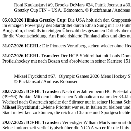
Roni Kuukasjarvi #9, Brooks DeMars #24, Patrik Joensuu #30
Gretzky Cup FIN – USA, Edmonton, © Puckfans.at / Andreas
05.08.2026 Hlinka Gretzky Cup:
Die USA holt sich den Gruppensie
im einzigen Powerplay des Startdrittel durch Ethan Sung mit 1:0 Füh
Borgström, ebenfalls im einigen Überzahl des gesamten Drittels abe
für die Vorentscheidung. Am Ende riskierte Finnland alles und dies
31.07.2026 ICEHL
: Die Pioneers Vorarlberg stehen wieder ohne He
31.07.2026 ICEHL Transfer:
Der HCB Südtirol hat mit Louis Domin
Profieishockey mit nach Bozen und absolvierte in seiner Karriere 1
Mikael Frycklund #67, Olympic Games 2026 Mens Hockey 
© Puckfans.at / Andreas Robanser
30.07.2025: ICEHL Transfer:
Nach drei Jahren beim HC Pustertal 
(39+56) Punkte. Mit dem italienischen Nationalteam nahm der 33-Jähr
Wechsel nach Österreich spielte der Stürmer nur in seiner Heimat Sc
Mikael Frycklund:
„Meine Priorität war es, in Italien zu bleiben und
Stadt mitwirken zu können, die reich an Charme und Sportgeschichte 
29.07.2025: ICEHL Transfer:
Verteidiger William MacKinnon ist d
Seine Juniorenzeit verlief typisch über die NCAA wo er für die Uni