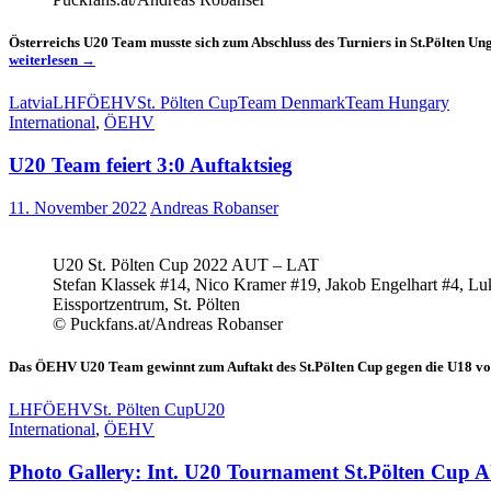
Österreichs U20 Team musste sich zum Abschluss des Turniers in St.Pölten Un
ÖEHV
weiterlesen
→
U20
Team
Latvia
LHF
ÖEHV
St. Pölten Cup
Team Denmark
Team Hungary
muss
International
,
ÖEHV
sich
erneut
U20 Team feiert 3:0 Auftaktsieg
geschlagen
geben
11. November 2022
Andreas Robanser
U20 St. Pölten Cup 2022 AUT – LAT
Stefan Klassek #14, Nico Kramer #19, Jakob Engelhart #4, Lu
Eissportzentrum, St. Pölten
© Puckfans.at/Andreas Robanser
Das ÖEHV U20 Team gewinnt zum Auftakt des St.Pölten Cup gegen die U18 von L
LHF
ÖEHV
St. Pölten Cup
U20
International
,
ÖEHV
Photo Gallery: Int. U20 Tournament St.Pölten Cup 