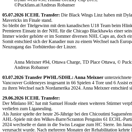
©Puckfans.at/Andreas Robanser
05.07.2026 ICEHL Transfer:
Die Black Wings Linz haben mit Dyla
Mavericks im Finale stand.
So bleibt der Titelgewinn mit dem kanadischen U18 Team beim Hlink
Premieren Einsatz in der NHL für die Chicago Blackhawks einer seine
Immer wieder gehörte er im Sommer diversen NHL Caps an, doch ein 
Somit entschied sich der Kanadier nun zu einem Wechsel nach Europ
Neuzugang das Torhüterduo der Linzer.
Anna Meixner #94, Ottawa Charge, TD Place Ottawa, © Puckfa
Andreas Robanser
03.07.2026 Transfer PWHL/SDHL: Anna Meixner
unterzeichnete
Vancouver Goldeneyes insgesamt in 66 Spielen 4 Tore und 6 Assist e
zu ihren Wechsel nach Nordamerika 2024. Anna Meixner entschied 
29.06.2026 ICEHL Transfer:
Der Minlano HC hat mit Samuel Houde einen weiteren Stürmer verpflic
verliefen zum Liganeuling.
Als Junior spielte der heute 26-Jährige bei den Chicoutimi Saguenéen
AHL-Spiele mit den Wilkes-Barre/Scranton Penguins 61 ECHL-Partie
2024 wechselte er dann in die Swiss League zum HC Sierre. Im Janua
verursacht wurde. Nach mehreren Monaten der Rehabilitation kehrte H