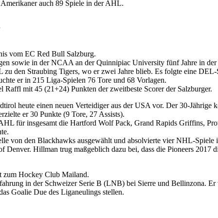
 Amerikaner auch 89 Spiele in der AHL.
nis vom EC Red Bull Salzburg.
en sowie in der NCAA an der Quinnipiac University fünf Jahre in der 
L zu den Straubing Tigers, wo er zwei Jahre blieb. Es folgte eine DE
uchte er in 215 Liga-Spielen 76 Tore und 68 Vorlagen.
el Raffl mit 45 (21+24) Punkten der zweitbeste Scorer der Salzburger.
dtirol heute einen neuen Verteidiger aus der USA vor. Der 30-Jährige
rzielte er 30 Punkte (9 Tore, 27 Assists).
 AHL für insgesamt die Hartford Wolf Pack, Grand Rapids Griffins, P
te.
le von den Blackhawks ausgewählt und absolvierte vier NHL-Spiele in 
ty of Denver. Hillman trug maßgeblich dazu bei, dass die Pioneers 20
lt zum Hockey Club Mailand.
hrung in der Schweizer Serie B (LNB) bei Sierre und Bellinzona. Er v
as Goalie Due des Liganeulings stellen.