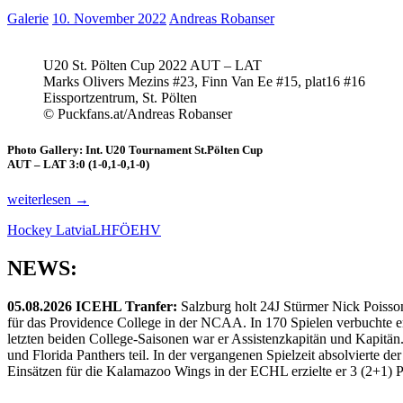
Galerie
10. November 2022
Andreas Robanser
U20 St. Pölten Cup 2022 AUT – LAT
Marks Olivers Mezins #23, Finn Van Ee #15, plat16 #16
Eissportzentrum, St. Pölten
© Puckfans.at/Andreas Robanser
Photo Gallery: Int. U20 Tournament St.Pölten Cup
AUT – LAT 3:0 (1-0,1-0,1-0)
Photo
weiterlesen
→
Gallery:
Hockey Latvia
LHF
ÖEHV
Int.
U20
Tournament
NEWS:
St.Pölten
Cup
05.08.2026 ICEHL Tranfer:
Salzburg holt 24J Stürmer Nick Poisso
AUT
für das Providence College in der NCAA. In 170 Spielen verbuchte e
–
letzten beiden College-Saisonen war er Assistenzkapitän und Kapi
LAT
und Florida Panthers teil. In der vergangenen Spielzeit absolvierte 
3:0
Einsätzen für die Kalamazoo Wings in der ECHL erzielte er 3 (2+1) 