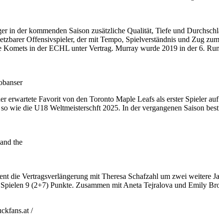
 in der kommenden Saison zusätzliche Qualität, Tiefe und Durchschlags
setzbarer Offensivspieler, der mit Tempo, Spielverständnis und Zug zum 
ne Komets in der ECHL unter Vertrag. Murray wurde 2019 in der 6. Rund
obanser
erwartete Favorit von den Toronto Maple Leafs als erster Spieler au
 wie die U18 Weltmeisterschft 2025. In der vergangenen Saison bestrit
and the
ent die Vertragsverlängerung mit Theresa Schafzahl um zwei weitere J
n 11 Spielen 9 (2+7) Punkte. Zusammen mit Aneta Tejralova und Emily Bro
kfans.at /