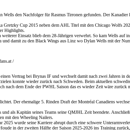
n Wells den Nachfolger für Rasmus Tirronen gefunden. Der Kanadier 
a Gretzky Cup 2015 neben dem AHL Titel mit den Chicago Wolfs 2022,
r Highlights.
weiterer Einsatz blieb dem 28-Jährigen verwehrt. So kam Wells auf i
a und damit zu den Black Wings aus Linz wo Dylan Wells mit der Num
ns.at /
 einen Vertrag bei Brynas IF und wechselt damit nach zwei Jahren in 
rzielen konnte wieder zurück nach Schweden. Beim aktuellen schwedis
sich nach dem Ende der PWHL Saison das es wieder Zeit wäre zurück 
htet. Der ehemalige 5. Rinden Draft der Montréal Canadiens wechselt n
s und als Kapitän seines Teams seine QMJHL Zeit beendete. Anschließend
n mit den Wheeling Nailers.
r 2025 wurde seine Karriere abrupt durch eine schwere Unterarmverletz
oude in der zweiten Hälfte der Saison 2025-2026 ins Training zurück,