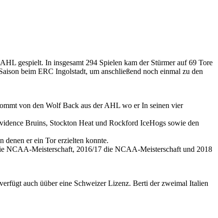
AHL gespielt. In insgesamt 294 Spielen kam der Stürmer auf 69 Tore
L-Saison beim ERC Ingolstadt, um anschließend noch einmal zu den
 kommt von den Wolf Back aus der AHL wo er In seinen vier
rovidence Bruins, Stockton Heat und Rockford IceHogs sowie den
denen er ein Tor erzielten konnte.
17 die NCAA-Meisterschaft, 2016/17 die NCAA-Meisterschaft und 2018
erfügt auch üüber eine Schweizer Lizenz. Berti der zweimal Italien