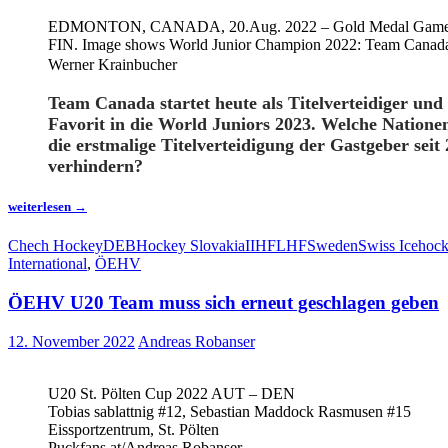
EDMONTON, CANADA, 20.Aug. 2022 – Gold Medal Game
FIN. Image shows World Junior Champion 2022: Team Canada
Werner Krainbucher
Team Canada startet heute als Titelverteidiger und
Favorit in die World Juniors 2023. Welche Nation
die erstmalige Titelverteidigung der Gastgeber seit
verhindern?
U20:
weiterlesen
→
Weltmeister
Kanada
Chech Hockey
DEB
Hockey Slovakia
IIHF
LHF
Sweden
Swiss Icehoc
erneut
International
,
ÖEHV
der
Gejagte
ÖEHV U20 Team muss sich erneut geschlagen geben
12. November 2022
Andreas Robanser
U20 St. Pölten Cup 2022 AUT – DEN
Tobias sablattnig #12, Sebastian Maddock Rasmusen #15
Eissportzentrum, St. Pölten
Puckfans.at/Andreas Robanser