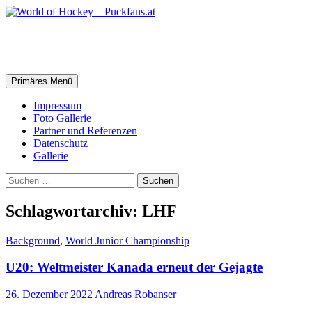
Zum
Inhalt
springen
World of Hockey – Puckfans.at
Suchen
Primäres Menü
Impressum
Foto Gallerie
Partner und Referenzen
Datenschutz
Gallerie
Suchen
nach:
Schlagwortarchiv: LHF
Background
,
World Junior Championship
U20: Weltmeister Kanada erneut der Gejagte
26. Dezember 2022
Andreas Robanser