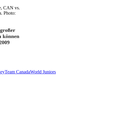
, CAN vs.
. Photo:
 großer
en können
 2009
key
Team Canada
World Juniors