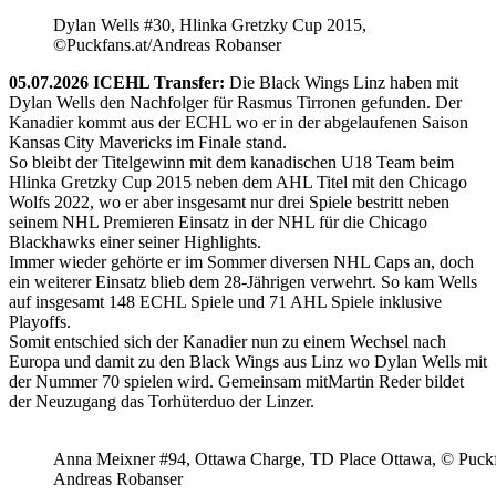
Dylan Wells #30, Hlinka Gretzky Cup 2015,
©Puckfans.at/Andreas Robanser
05.07.2026 ICEHL Transfer:
Die Black Wings Linz haben mit
Dylan Wells den Nachfolger für Rasmus Tirronen gefunden. Der
Kanadier kommt aus der ECHL wo er in der abgelaufenen Saison
Kansas City Mavericks im Finale stand.
So bleibt der Titelgewinn mit dem kanadischen U18 Team beim
Hlinka Gretzky Cup 2015 neben dem AHL Titel mit den Chicago
Wolfs 2022, wo er aber insgesamt nur drei Spiele bestritt neben
seinem NHL Premieren Einsatz in der NHL für die Chicago
Blackhawks einer seiner Highlights.
Immer wieder gehörte er im Sommer diversen NHL Caps an, doch
ein weiterer Einsatz blieb dem 28-Jährigen verwehrt. So kam Wells
auf insgesamt 148 ECHL Spiele und 71 AHL Spiele inklusive
Playoffs.
Somit entschied sich der Kanadier nun zu einem Wechsel nach
Europa und damit zu den Black Wings aus Linz wo Dylan Wells mit
der Nummer 70 spielen wird. Gemeinsam mitMartin Reder bildet
der Neuzugang das Torhüterduo der Linzer.
Anna Meixner #94, Ottawa Charge, TD Place Ottawa, © Puckfa
Andreas Robanser