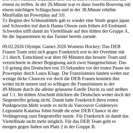
erneut zu treffen. In der 26.Minute war es dann Josefin Bouveng mit
einem mächtigen Schlagschuss und in der 38.Minute erhöhte
MiraHallin im Powerplay auf 3:0.
Tz Beginn des Schlussdrittels gab es wieder eine Strafe gegen japan
und Schweden traf durch Hanna Olsson zum frühen 4:0 Endstand.
Schweden trifft damit im Viertelfinale auf den dritten der Gruppe A,
für die Japanerinnen ist das Turnier bereits zuende.
09.02.2026 Olympic Games 2026 Womens Hockey: Das DEB
Frauen Team setzt sich gegen Frankreich erst in der Overtime mit
2:1 durch. Eutschland war über 60 Minuten das bessere Team und
verzeichnete in dieser Begegnung auch zwei Stangenschüsse. Das
1:0 gelang den Deutschen erst 33.Sekunden vor der ersten Pause im
Powerplay durch Laura Kluge. Die Französinnen fanden weiter nur
wenige dicke Chancen vor doch die DEB Frauen konnten ihre
weiter nicht nutzen und so schlugen die Französinnen in der
49.Minute durch die alleine gelassene Estelle Duvin zu und stellten
auf 1:1. Im dritten Abschnitt drückten die Deutschen weiter doch der
Siegestreffer gelang nicht. Damit hatte Frankreich ihren ersten
Punktgewinn.Mehr wurde es nicht da Vancouver Goldeneyes
Legionärin Katarina Jobst-Smith die erste DEB Chance in der
Verlängerung zum Siegestreffer nutzte. Für Frankreich ist damit das
Viertelfinale nicht mehr möglich. Für das DEB Team geht es
morgen gegen Italien um Platz 2 in der Gruppe B.