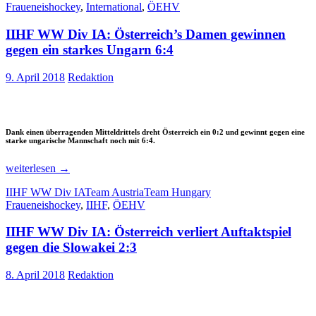
Fraueneishockey
,
International
,
ÖEHV
IA:
Österreich
IIHF WW Div IA: Österreich’s Damen gewinnen
verliert
nach
gegen ein starkes Ungarn 6:4
2:0
noch
9. April 2018
Redaktion
2:3
Dank einen überragenden Mitteldrittels dreht Österreich ein 0:2 und gewinnt gegen eine
starke ungarische Mannschaft noch mit 6:4.
IIHF
weiterlesen
→
WW
IIHF WW Div IA
Team Austria
Team Hungary
Div
Fraueneishockey
,
IIHF
,
ÖEHV
IA:
Österreich’s
IIHF WW Div IA: Österreich verliert Auftaktspiel
Damen
gewinnen
gegen die Slowakei 2:3
gegen
ein
8. April 2018
Redaktion
starkes
Ungarn
6:4