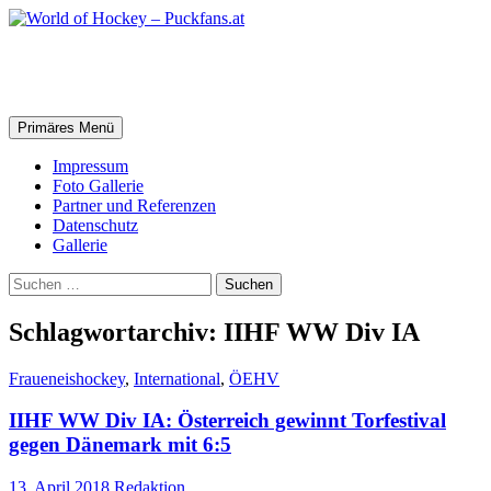
Zum
Inhalt
springen
World of Hockey – Puckfans.at
Suchen
Primäres Menü
Impressum
Foto Gallerie
Partner und Referenzen
Datenschutz
Gallerie
Suchen
nach:
Schlagwortarchiv: IIHF WW Div IA
Fraueneishockey
,
International
,
ÖEHV
IIHF WW Div IA: Österreich gewinnt Torfestival
gegen Dänemark mit 6:5
13. April 2018
Redaktion