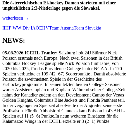
Die österreichischen Eishockey Damen starteten mit einer
unglücklichen 2:3-Niederlage gegen die Slowakei.
IIHF
weiterlesen
→
WW
IIHF WW Div IA
ÖEHV
Team Austria
Team Slovakia
Div
IA:
Österreich
NEWS:
verliert
Auftaktspiel
05.08.2026 ICEHL Tranfer:
Salzburg holt 24J Stürmer Nick
gegen
Poisson erstmals nach Europa. Nach zwei Saisonen in der British
die
Columbia Hockey League spielte Nick Poisson fünf Jahre, von
Slowakei
2020 bis 2025, für das Providence College in der NCAA. In 170
2:3
Spielen verbuchte er 109 (42+67) Scorerpunkte . Damit absolvierte
Poisson die zweitmeisten Spiele in der Geschichte des
Eishockeyprogramms. In seinen letzten beiden College-Saisonen
war er Assistenzkapitän und Kapitän. Während seiner College-Zeit
nahm der Kanadier zudem an den Development Camps der Vegas
Golden Knights, Columbus Blue Jackets und Florida Panthers teil.
In der vergangenen Spielzeit absolvierte der Angreifer seine erste
Profisaison. Für die Abbotsford Canucks kam Poisson in 43 AHL-
Spielen auf 11 (5+6) Punkte.In neun weiteren Einsätzen für die
Kalamazoo Wings in der ECHL erzielte er 3 (2+1) Punkte.