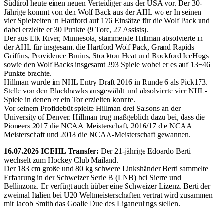
Südtirol heute einen neuen Verteidiger aus der USA vor. Der 30-
Jährige kommt von den Wolf Back aus der AHL wo er In seinen
vier Spielzeiten in Hartford auf 176 Einsätze für die Wolf Pack und
dabei erzielte er 30 Punkte (9 Tore, 27 Assists).
Der aus Elk River, Minnesota, stammende Hillman absolvierte in
der AHL für insgesamt die Hartford Wolf Pack, Grand Rapids
Griffins, Providence Bruins, Stockton Heat und Rockford IceHogs
sowie den Wolf Backs insgesamt 293 Spiele wobei er es auf 13+46
Punkte brachte.
Hillman wurde im NHL Entry Draft 2016 in Runde 6 als Pick173.
Stelle von den Blackhawks ausgewählt und absolvierte vier NHL-
Spiele in denen er ein Tor erzielten konnte.
Vor seinem Profidebüt spielte Hillman drei Saisons an der
University of Denver. Hillman trug maßgeblich dazu bei, dass die
Pioneers 2017 die NCAA-Meisterschaft, 2016/17 die NCAA-
Meisterschaft und 2018 die NCAA-Meisterschaft gewannen.
16.07.2026 ICEHL Transfer:
Der 21-jährige Edoardo Berti
wechselt zum Hockey Club Mailand.
Der 183 cm große und 80 kg schwere Linkshänder Berti sammelte
Erfahrung in der Schweizer Serie B (LNB) bei Sierre und
Bellinzona. Er verfügt auch üüber eine Schweizer Lizenz. Berti der
zweimal Italien bei U20 Weltmeisterschaften vertrat wird zusammen
mit Jacob Smith das Goalie Due des Liganeulings stellen.