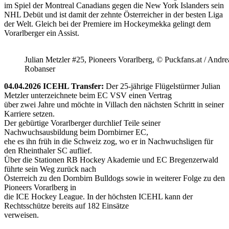
im Spiel der Montreal Canadians gegen die New York Islanders sein
NHL Debüt und ist damit der zehnte Österreicher in der besten Liga
der Welt. Gleich bei der Premiere im Hockeymekka gelingt dem
Vorarlberger ein Assist.
Julian Metzler #25, Pioneers Vorarlberg, © Puckfans.at / Andre
Robanser
04.04.2026 ICEHL Transfer:
Der 25-jährige Flügelstürmer Julian
Metzler unterzeichnete beim EC VSV einen Vertrag
über zwei Jahre und möchte in Villach den nächsten Schritt in seiner
Karriere setzen.
Der gebürtige Vorarlberger durchlief Teile seiner
Nachwuchsausbildung beim Dornbirner EC,
ehe es ihn früh in die Schweiz zog, wo er in Nachwuchsligen für
den Rheinthaler SC auflief.
Über die Stationen RB Hockey Akademie und EC Bregenzerwald
führte sein Weg zurück nach
Österreich zu den Dornbirn Bulldogs sowie in weiterer Folge zu den
Pioneers Vorarlberg in
die ICE Hockey League. In der höchsten ICEHL kann der
Rechtsschütze bereits auf 182 Einsätze
verweisen.