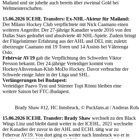
Mailand und sie jubelte auch bereits über zweimal Gold bei
Weltmeisterschaften.
15.06.2026 ICEHL Transfers: Ex-NHL-Akteur für Mailand:
Der Milano Hockey Club verpflichtete mit Nick Caamano einen
weiteren Angreifer. Der 27-jährige Kanadier wurde 2016 von den
Dallas Stars gedraftet und absolvierte 40 NHL-Spiele. Zudem bringt
der Flügelstürmer Erfahrung aus der AHL und DEL mit; zuletzt
überzeugte Caamano mit 19 Toren und 14 Assists bei Vålerenga
Oslo.
Fehérvár AV19
gab die Verpflichtung des Schweden Viktor
Persson bekannt. Der 24-jährige Verteidiger kommt vom
HockeyAllsvenskan-Klub MoDo Hockey. Davor verbrachte der
Schwede einige Jahre in der Liiga und SHL.
Verlängerungen bei Budapest:
Verteidiger Paavo Tyni und Stürmer Topi Rönni bleiben eine
weitere Saison bei FTC-Budapest.
Brady Shaw #12, HC Innsbruck, © Puckfans.at / Andreas Rob
15.06.2026 ICEHL Transfer: Brady Shaw
wechselt zu den Black
Wings Linz und bleibt damit weiter in der ICEHL. 2021 wechselte
der Kanadier der zuvor in der AHL und ECHL tätig war zu
Fehervar AV19. Von dort ging es weiter nach Innsbruck wo er in