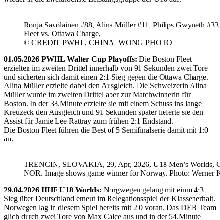
Ronja Savolainen #88, Alina Müller #11, Philips Gwyneth #33
Fleet vs. Ottawa Charge,
© CREDIT PWHL, CHINA_WONG PHOTO
01.05.2026 PWHL Walter Cup Playoffs:
Die Boston Fleet
erzielten im zweiten Drittel innerhalb von 91 Sekunden zwei Tore
und sicherten sich damit einen 2:1-Sieg gegen die Ottawa Charge.
Alina Müller erzielte dabei den Ausgleich. Die Schweizerin Alina
Müller wurde im zweiten Drittel aber zur Matchwinnerin für
Boston. In der 38.Minute erzielte sie mit einem Schuss ins lange
Kreuzeck den Ausgleich und 91 Sekunden später lieferte sie den
Assist für Jamie Lee Rattray zum frühen 2:1 Endstand.
Die Boston Fleet führen die Best of 5 Semifinalserie damit mit 1:0
an.
TRENCIN, SLOVAKIA, 29, Apr, 2026, U18 Men’s Worlds, 
NOR. Image shows game winner for Norway. Photo: Werner K
29.04.2026 IIHF U18 Worlds:
Norgwegen gelang mit einm 4:3
Sieg über Deutschland erneut im Relegationsspiel der Klassenerhalt.
Norwegen lag in diesem Spiel bereits mit 2:0 voran. Das DEB Team
glich durch zwei Tore von Max Calce aus und in der 54.Minute