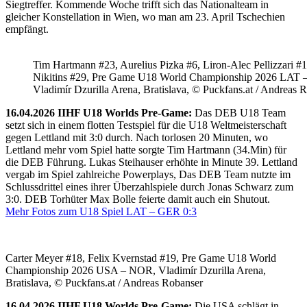
Siegtreffer. Kommende Woche trifft sich das Nationalteam in
gleicher Konstellation in Wien, wo man am 23. April Tschechien
empfängt.
Tim Hartmann #23, Aurelius Pizka #6, Liron-Alec Pellizzari #16
Nikitins #29, Pre Game U18 World Championship 2026 LAT 
Vladimír Dzurilla Arena, Bratislava, © Puckfans.at / Andreas 
16.04.2026 IIHF U18 Worlds Pre-Game:
Das DEB U18 Team
setzt sich in einem flotten Testspiel für die U18 Weltmeisterschaft
gegen Lettland mit 3:0 durch. Nach torlosen 20 Minuten, wo
Lettland mehr vom Spiel hatte sorgte Tim Hartmann (34.Min) für
die DEB Führung. Lukas Steihauser erhöhte in Minute 39. Lettland
vergab im Spiel zahlreiche Powerplays, Das DEB Team nutzte im
Schlussdrittel eines ihrer Überzahlspiele durch Jonas Schwarz zum
3:0. DEB Torhüter Max Bolle feierte damit auch ein Shutout.
Mehr Fotos zum U18 Spiel LAT – GER 0:3
Carter Meyer #18, Felix Kvernstad #19, Pre Game U18 World
Championship 2026 USA – NOR, Vladimír Dzurilla Arena,
Bratislava, © Puckfans.at / Andreas Robanser
16.04.2026 IIHF U18 Worlds Pre-Game:
Die USA schlägt in