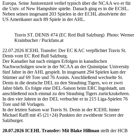
Europa. Seine Juniorenzeit verlief typisch über die NCAA wo er für
die Univ. of New Hampshire spielte. Danach ging es in die ECHL.
Neben seinen insgesamt 203 Spielen in der ECHL absolvierte der
US Amerikaner auch 89 Spiele in der AHL.
Travis ST. DENIS #74 (EC Red Bull Salzburg) Photo: Werner
Krainbucher / Puckfans.at
22.07.2026 ICEHL Transfer: Der EC KAC verpflichtet Travis St.
Denis vom EC Red Bull Salzburg.
Der Kanadier hat nach einigen Erfolgen in kanadischen
Nachwuchsligen sowie in der NCAA an der Quinnipiac University
fünf Jahre in der AHL gespielt. In insgesamt 294 Spielen kam der
Stürmer auf 69 Tore und 76 Assists. Anschließend wechselte St.
Denis in die deutsche DEL zu den Straubing Tigers, wo er zwei
Jahre blieb. Es folgte eine DEL-Saison beim ERC Ingolstadt, um
anschließend noch einmal zu den Straubing Tigers zurückzukehren.
In den vier Jahren in der DEL verbuchte er in 215 Liga-Spielen 76
Tore und 68 Vorlagen.
In der letzten Saison war Travis St. Denis in der ICEHL hinter
Michael Raffl mit 45 (21+24) Punkten der zweitbeste Scorer der
Salzburger.
20.07.2026 ICEHL Transfer: Mit Blake Hillman
stellt der HCB