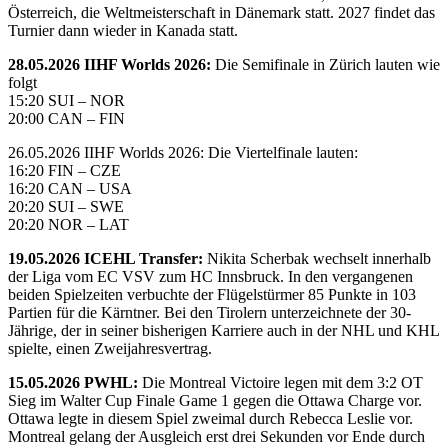
Österreich, die Weltmeisterschaft in Dänemark statt. 2027 findet das
Turnier dann wieder in Kanada statt.
28.05.2026 IIHF Worlds 2026:
Die Semifinale in Zürich lauten wie
folgt
15:20 SUI – NOR
20:00 CAN – FIN
26.05.2026 IIHF Worlds 2026: Die Viertelfinale lauten:
16:20 FIN – CZE
16:20 CAN – USA
20:20 SUI – SWE
20:20 NOR – LAT
19.05.2026 ICEHL Transfer:
Nikita Scherbak wechselt innerhalb
der Liga vom EC VSV zum HC Innsbruck. In den vergangenen
beiden Spielzeiten verbuchte der Flügelstürmer 85 Punkte in 103
Partien für die Kärntner. Bei den Tirolern unterzeichnete der 30-
Jährige, der in seiner bisherigen Karriere auch in der NHL und KHL
spielte, einen Zweijahresvertrag.
15.05.2026 PWHL:
Die Montreal Victoire legen mit dem 3:2 OT
Sieg im Walter Cup Finale Game 1 gegen die Ottawa Charge vor.
Ottawa legte in diesem Spiel zweimal durch Rebecca Leslie vor.
Montreal gelang der Ausgleich erst drei Sekunden vor Ende durch