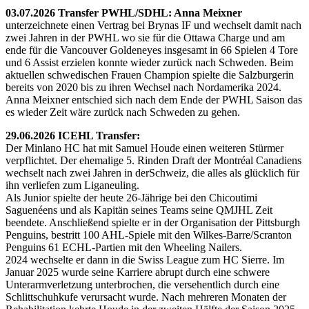
03.07.2026 Transfer PWHL/SDHL: Anna Meixner
unterzeichnete einen Vertrag bei Brynas IF und wechselt damit nach
zwei Jahren in der PWHL wo sie für die Ottawa Charge und am
ende für die Vancouver Goldeneyes insgesamt in 66 Spielen 4 Tore
und 6 Assist erzielen konnte wieder zurück nach Schweden. Beim
aktuellen schwedischen Frauen Champion spielte die Salzburgerin
bereits von 2020 bis zu ihren Wechsel nach Nordamerika 2024.
Anna Meixner entschied sich nach dem Ende der PWHL Saison das
es wieder Zeit wäre zurück nach Schweden zu gehen.
29.06.2026 ICEHL Transfer:
Der Minlano HC hat mit Samuel Houde einen weiteren Stürmer
verpflichtet. Der ehemalige 5. Rinden Draft der Montréal Canadiens
wechselt nach zwei Jahren in derSchweiz, die alles als glücklich für
ihn verliefen zum Liganeuling.
Als Junior spielte der heute 26-Jährige bei den Chicoutimi
Saguenéens und als Kapitän seines Teams seine QMJHL Zeit
beendete. Anschließend spielte er in der Organisation der Pittsburgh
Penguins, bestritt 100 AHL-Spiele mit den Wilkes-Barre/Scranton
Penguins 61 ECHL-Partien mit den Wheeling Nailers.
2024 wechselte er dann in die Swiss League zum HC Sierre. Im
Januar 2025 wurde seine Karriere abrupt durch eine schwere
Unterarmverletzung unterbrochen, die versehentlich durch eine
Schlittschuhkufe verursacht wurde. Nach mehreren Monaten der