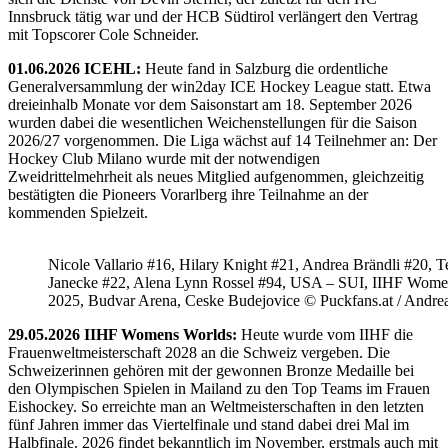
Innsbruck tätig war und der HCB Südtirol verlängert den Vertrag
mit Topscorer Cole Schneider.
01.06.2026 ICEHL:
Heute fand in Salzburg die ordentliche
Generalversammlung der win2day ICE Hockey League statt. Etwa
dreieinhalb Monate vor dem Saisonstart am 18. September 2026
wurden dabei die wesentlichen Weichenstellungen für die Saison
2026/27 vorgenommen. Die Liga wächst auf 14 Teilnehmer an: Der
Hockey Club Milano wurde mit der notwendigen
Zweidrittelmehrheit als neues Mitglied aufgenommen, gleichzeitig
bestätigten die Pioneers Vorarlberg ihre Teilnahme an der
kommenden Spielzeit.
Nicole Vallario #16, Hilary Knight #21, Andrea Brändli #20, T
Janecke #22, Alena Lynn Rossel #94, USA – SUI, IIHF Wome
2025, Budvar Arena, Ceske Budejovice © Puckfans.at / Andre
29.05.2026 IIHF Womens Worlds:
Heute wurde vom IIHF die
Frauenweltmeisterschaft 2028 an die Schweiz vergeben. Die
Schweizerinnen gehören mit der gewonnen Bronze Medaille bei
den Olympischen Spielen in Mailand zu den Top Teams im Frauen
Eishockey. So erreichte man an Weltmeisterschaften in den letzten
fünf Jahren immer das Viertelfinale und stand dabei drei Mal im
Halbfinale. 2026 findet bekanntlich im November, erstmals auch mit