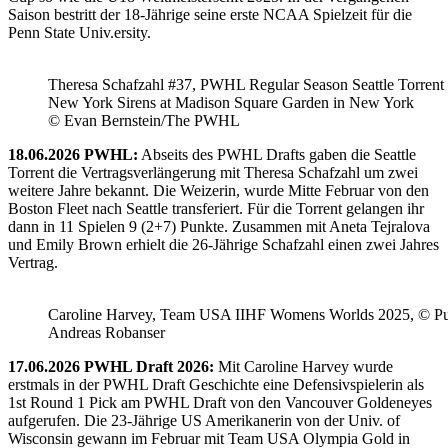
Saison bestritt der 18-Jährige seine erste NCAA Spielzeit für die
Penn State Univ.ersity.
Theresa Schafzahl #37, PWHL Regular Season Seattle Torrent 
New York Sirens at Madison Square Garden in New York
© Evan Bernstein/The PWHL
18.06.2026 PWHL:
Abseits des PWHL Drafts gaben die Seattle
Torrent die Vertragsverlängerung mit Theresa Schafzahl um zwei
weitere Jahre bekannt. Die Weizerin, wurde Mitte Februar von den
Boston Fleet nach Seattle transferiert. Für die Torrent gelangen ihr
dann in 11 Spielen 9 (2+7) Punkte. Zusammen mit Aneta Tejralova
und Emily Brown erhielt die 26-Jährige Schafzahl einen zwei Jahres
Vertrag.
Caroline Harvey, Team USA IIHF Womens Worlds 2025, © Puc
Andreas Robanser
17.06.2026 PWHL Draft 2026:
Mit Caroline Harvey wurde
erstmals in der PWHL Draft Geschichte eine Defensivspielerin als
1st Round 1 Pick am PWHL Draft von den Vancouver Goldeneyes
aufgerufen. Die 23-Jährige US Amerikanerin von der Univ. of
Wisconsin gewann im Februar mit Team USA Olympia Gold in