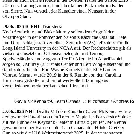
Rehabilitation kehrte Houde in der zweiten Hälfte der Saison 2025-
2026 ins Training zurück, fand aber keinen Platz mehr im Kader
von Sierre. Nun versucht der Kanadier einen Neustart in der
Olympia Stadt.
29.06.2026 ICEHL Transfers:
Noah Serdachny und Blake Murray sollen dem Angriff der
Vorarlberger in der kommenden Saison zusätzliche Qualität, Tiefe
und Durchschlagskraft verleihen. Serdachny (23) lief zuletzt für die
Long Island University in der NCAA auf. Der Rechtsschütze gilt als
vielseitig einsetzbarer Offensivspieler, der mit Tempo,
Spielverständnis und Zug zum Tor für Akzente im Angriffsspiel
sorgen soll. Murray (24) ist als Center und Left Wing einsetzbar und
stand zuletzt bei den Fort Wayne Komets in der ECHL unter
Vertrag. Murray wurde 2019 in der 6. Runde von den Carolina
Hurricanes gedraftet und bringt wertvolle Erfahrung aus
verschiedenen nordamerikanischen Ligen mit.
Gavin McKenna #9, Team Canada, © Puckfans.at / Andreas R
27.06.2026 NHL Draft:
Mit dem Kanadier Gavin McKenna wurde
der erwartete Favorit von den Toronto Maple Leafs als erster Spieler
auf die Bühne des Keybank Center in Buffalo gerufen. McKenna
gewann in seiner Karriere mit Team Canada den Hlinka Gretzky
Cup so wie die U18 Weltmeisterschft 2025. In der vergangenen