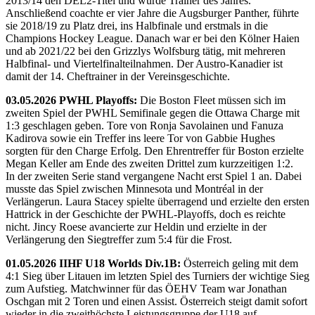
2013/14 den DEL2-Titel und wurde Trainer des Jahres.
Anschließend coachte er vier Jahre die Augsburger Panther, führte
sie 2018/19 zu Platz drei, ins Halbfinale und erstmals in die
Champions Hockey League. Danach war er bei den Kölner Haien
und ab 2021/22 bei den Grizzlys Wolfsburg tätig, mit mehreren
Halbfinal- und Viertelfinalteilnahmen. Der Austro-Kanadier ist
damit der 14. Cheftrainer in der Vereinsgeschichte.
03.05.2026 PWHL Playoffs:
Die Boston Fleet müssen sich im
zweiten Spiel der PWHL Semifinale gegen die Ottawa Charge mit
1:3 geschlagen geben. Tore von Ronja Savolainen und Fanuza
Kadirova sowie ein Treffer ins leere Tor von Gabbie Hughes
sorgten für den Charge Erfolg. Den Ehrentreffer für Boston erzielte
Megan Keller am Ende des zweiten Drittel zum kurzzeitigen 1:2.
In der zweiten Serie stand vergangene Nacht erst Spiel 1 an. Dabei
musste das Spiel zwischen Minnesota und Montréal in der
Verlängerun. Laura Stacey spielte überragend und erzielte den ersten
Hattrick in der Geschichte der PWHL-Playoffs, doch es reichte
nicht. Jincy Roese avancierte zur Heldin und erzielte in der
Verlängerung den Siegtreffer zum 5:4 für die Frost.
01.05.2026 IIHF U18 Worlds Div.1B:
Österreich geling mit dem
4:1 Sieg über Litauen im letzten Spiel des Turniers der wichtige Sieg
zum Aufstieg. Matchwinner für das ÖEHV Team war Jonathan
Oschgan mit 2 Toren und einen Assist. Österreich steigt damit sofort
wieder in die zweithöchste Leistungsgruppe der U18 auf.