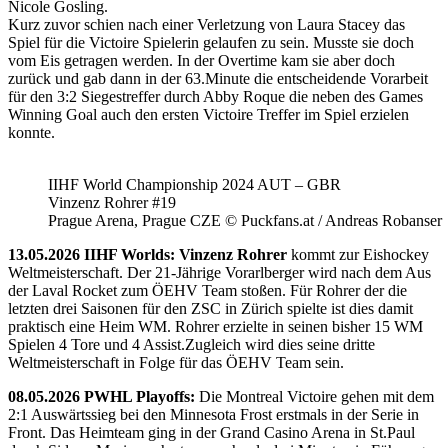
Nicole Gosling.
Kurz zuvor schien nach einer Verletzung von Laura Stacey das
Spiel für die Victoire Spielerin gelaufen zu sein. Musste sie doch
vom Eis getragen werden. In der Overtime kam sie aber doch
zurück und gab dann in der 63.Minute die entscheidende Vorarbeit
für den 3:2 Siegestreffer durch Abby Roque die neben des Games
Winning Goal auch den ersten Victoire Treffer im Spiel erzielen
konnte.
IIHF World Championship 2024 AUT – GBR
Vinzenz Rohrer #19
Prague Arena, Prague CZE © Puckfans.at / Andreas Robanser
13.05.2026 IIHF Worlds: Vinzenz Rohrer
kommt zur Eishockey
Weltmeisterschaft. Der 21-Jährige Vorarlberger wird nach dem Aus
der Laval Rocket zum ÖEHV Team stoßen. Für Rohrer der die
letzten drei Saisonen für den ZSC in Zürich spielte ist dies damit
praktisch eine Heim WM. Rohrer erzielte in seinen bisher 15 WM
Spielen 4 Tore und 4 Assist.Zugleich wird dies seine dritte
Weltmeisterschaft in Folge für das ÖEHV Team sein.
08.05.2026 PWHL Playoffs:
Die Montreal Victoire gehen mit dem
2:1 Auswärtssieg bei den Minnesota Frost erstmals in der Serie in
Front. Das Heimteam ging in der Grand Casino Arena in St.Paul