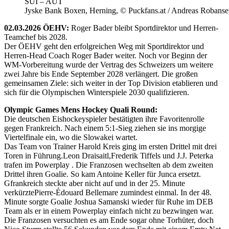
SUI – AUT
Jyske Bank Boxen, Herning, © Puckfans.at / Andreas Robanse
02.03.2026 ÖEHV:
Roger Bader bleibt Sportdirektor und Herren-
Teamchef bis 2028.
Der ÖEHV geht den erfolgreichen Weg mit Sportdirektor und
Herren-Head Coach Roger Bader weiter. Noch vor Beginn der
WM-Vorbereitung wurde der Vertrag des Schweizers um weitere
zwei Jahre bis Ende September 2028 verlängert. Die großen
gemeinsamen Ziele: sich weiter in der Top Division etablieren und
sich für die Olympischen Winterspiele 2030 qualifizieren.
Olympic Games Mens Hockey Quali Round:
Die deutschen Eishockeyspieler bestätigten ihre Favoritenrolle
gegen Frankreich. Nach einem 5:1-Sieg ziehen sie ins morgige
Viertelfinale ein, wo die Slowakei wartet.
Das Team von Trainer Harold Kreis ging im ersten Drittel mit drei
Toren in Führung.Leon Draisaitl,Frederik Tiffels und J.J. Peterka
trafen im Powerplay . Die Franzosen wechselten ab dem zweiten
Drittel ihren Goalie. So kam Antoine Keller für Junca ersetzt.
Gfrankreich steckte aber nicht auf und in der 25. Minute
verkürztePierre-Édouard Bellemare zumindest einmal. In der 48.
Minute sorgte Goalie Joshua Samanski wieder für Ruhe im DEB
Team als er in einem Powerplay einfach nicht zu bezwingen war.
Die Franzosen versuchten es am Ende sogar ohne Torhüter, doch