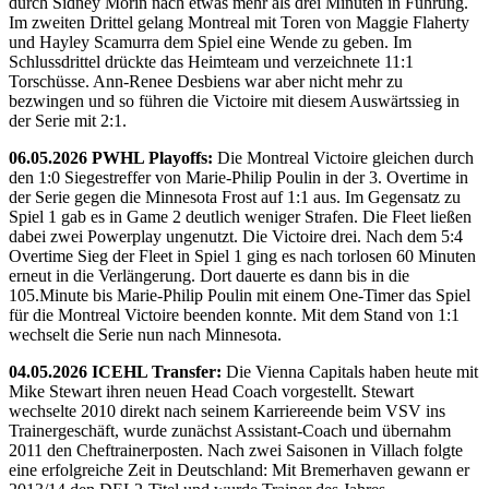
durch Sidney Morin nach etwas mehr als drei Minuten in Führung.
Im zweiten Drittel gelang Montreal mit Toren von Maggie Flaherty
und Hayley Scamurra dem Spiel eine Wende zu geben. Im
Schlussdrittel drückte das Heimteam und verzeichnete 11:1
Torschüsse. Ann-Renee Desbiens war aber nicht mehr zu
bezwingen und so führen die Victoire mit diesem Auswärtssieg in
der Serie mit 2:1.
06.05.2026 PWHL Playoffs:
Die Montreal Victoire gleichen durch
den 1:0 Siegestreffer von Marie-Philip Poulin in der 3. Overtime in
der Serie gegen die Minnesota Frost auf 1:1 aus. Im Gegensatz zu
Spiel 1 gab es in Game 2 deutlich weniger Strafen. Die Fleet ließen
dabei zwei Powerplay ungenutzt. Die Victoire drei. Nach dem 5:4
Overtime Sieg der Fleet in Spiel 1 ging es nach torlosen 60 Minuten
erneut in die Verlängerung. Dort dauerte es dann bis in die
105.Minute bis Marie-Philip Poulin mit einem One-Timer das Spiel
für die Montreal Victoire beenden konnte. Mit dem Stand von 1:1
wechselt die Serie nun nach Minnesota.
04.05.2026 ICEHL Transfer:
Die Vienna Capitals haben heute mit
Mike Stewart ihren neuen Head Coach vorgestellt. Stewart
wechselte 2010 direkt nach seinem Karriereende beim VSV ins
Trainergeschäft, wurde zunächst Assistant-Coach und übernahm
2011 den Cheftrainerposten. Nach zwei Saisonen in Villach folgte
eine erfolgreiche Zeit in Deutschland: Mit Bremerhaven gewann er