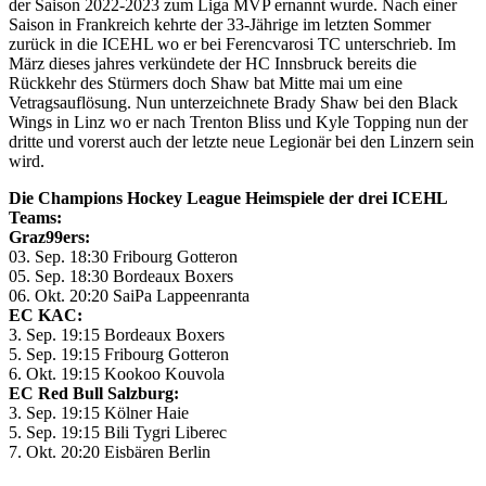
der Saison 2022-2023 zum Liga MVP ernannt wurde. Nach einer
Saison in Frankreich kehrte der 33-Jährige im letzten Sommer
zurück in die ICEHL wo er bei Ferencvarosi TC unterschrieb. Im
März dieses jahres verkündete der HC Innsbruck bereits die
Rückkehr des Stürmers doch Shaw bat Mitte mai um eine
Vetragsauflösung. Nun unterzeichnete Brady Shaw bei den Black
Wings in Linz wo er nach Trenton Bliss und Kyle Topping nun der
dritte und vorerst auch der letzte neue Legionär bei den Linzern sein
wird.
Die Champions Hockey League Heimspiele der drei ICEHL
Teams:
Graz99ers:
03. Sep. 18:30 Fribourg Gotteron
05. Sep. 18:30 Bordeaux Boxers
06. Okt. 20:20 SaiPa Lappeenranta
EC KAC:
3. Sep. 19:15 Bordeaux Boxers
5. Sep. 19:15 Fribourg Gotteron
6. Okt. 19:15 Kookoo Kouvola
EC Red Bull Salzburg:
3. Sep. 19:15 Kölner Haie
5. Sep. 19:15 Bili Tygri Liberec
7. Okt. 20:20 Eisbären Berlin