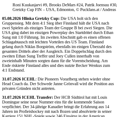
Roni Kuukasjarvi #9, Brooks DeMars #24, Patrik Joensuu #30
Gretzky Cup FIN – USA, Edmonton, © Puckfans.at / Andreas
05.08.2026 Hlinka Gretzky Cup:
Die USA holt sich den
Gruppensieg. Mit dem 4:1 Sieg über Finnland hält die USA nach
zwei Spielen als einziges Team der Gruppe B bei zwei Siegen. Die
USA ging dabei im einzigen Powerplay des Startdrittel durch Ethan
Sung mit 1:0 Führung. Im zweiten Abschnitt gab es einen offenen
Schlagabtausch mit leichten Vorteilen des US Team. Finnland
gelang durch Niklas Borgström, ebenfalls im einigen Überzahl des
gesamten Drittels aber der Ausgleich. Ein Doppelschlag durch den
zweiten Ethan Sung Treffer und Joey Cullen innerhalb von
zweieinhalb Minuten sorgten dann für die Vorentscheidung. Am
Ende riskierte Finnland alles und dies nutzte Becker Wenkus zum
4:1 Endstand.
31.07.2026 ICEHL
: Die Pioneers Vorarlberg stehen wieder ohne
Head Coach da. Der Schwede Janne Grönvall wird die Position aus
privaten Gründen nicht antreten.
31.07.2026 ICEHL Transfer:
Der HCB Südtirol hat mit Louis
Domingue seine neue Nummer eins für die kommende Saison
verpflichtet. Der 34-jährige Kanadier bringt die Erfahrung aus 14
Jahren im Profieishockey mit nach Bozen und absolvierte in seiner
Karriere 151 NHL-Spiele sowie 246 Einsätze in der American