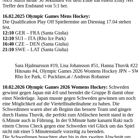
Nico Sturm stellte 56 Sekunden vor dem Ende mit einem Emty Net
Treffer den Endstand von 5:1 her.
16.02.2025 Olympic Games Mens Hockey:
Die Qualification Play Off Spieltermine am Dienstag 17.04 stehen
fest.
12:10
GER – FRA (Santa Giulia)
12:10
SUI – ITA (Rho Ice Park)
16:40
CZE – DEN (Santa Giulia)
21:10
SWE – LAT (Santa Giulia)
Sara Hjalmarsson #19, Lisa Johansson #51, Hanna Thuvik #22
Hitosato #4, Olympic Games 2026 Womens Hockey JPN – S
Rho Ice Park, © Puckfans.at / Andreas Robanser
10.02.2026 Olympic Games 2026 Womens Hockey:
Schweden
gewinnt gegen Japan mit 4:0 und beendet die Gruppe B damit ohne
einer Niederlage. Japan musste gegen Schweden gewinnen um noch
eine Möglichkeit auf die Viertelfinalteilnahme zu haben. Die
Schwedinnen waren aber ab Beginn das bessere Team und gingen
durch Hanna Thuvik, die perfekt zum Abfäschen bereit stand in der
6.Minute auch in Führung. In der 9.Minute hatte kanami Raki nach
einem Chross Check gegen eine Schweden viel Glück um das Spiel
nicht mit einer 5 Minutenstarfe vorzeitig zu beenden.
Die Schwedinnen brauchten aber bis in den zweiten Abschnitt um