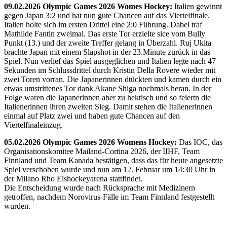
09.02.2026 Olympic Games 2026 Womes Hockey:
Italien gewinnt
gegen Japan 3:2 und hat nun gute Chancen auf das Viertelfinale.
Italien holte sich im ersten Drittel eine 2:0 Führung. Dabei traf
Mathilde Fantin zweimal. Das erste Tor erzielte sice vom Bully
Punkt (13.) und der zweite Treffer gelang in Überzahl. Ruj Ukita
brachte Japan mit einem Slapshot in der 23.Minute zurück in das
Spiel. Nun verlief das Spiel ausgeglichen und Italien legte nach 47
Sekunden im Schlussdrittel durch Kristin Della Rovere wieder mit
zwei Toren vorran. Die Japanerinnen dtückten und kamen durch ein
etwas umstrittenes Tor dank Akane Shiga nochmals heran. In der
Folge waren die Japanerinnen aber zu hektisch und so feiertn die
Italienerinnen ihren zweiten Sieg. Damit stehen die Italienerinnen
einmal auf Platz zwei und haben gute Chancen auf den
Viertelfinaleinzug.
05.02.2026 Olympic Games 2026 Womens Hockey:
Das IOC, das
Organisationskomitee Mailand-Cortina 2026, der IIHF, Team
Finnland und Team Kanada bestätigen, dass das für heute angesetzte
Spiel verschoben wurde und nun am 12. Februar um 14:30 Uhr in
der Milano Rho Eishockeyarena stattfindet.
Die Entscheidung wurde nach Rücksprache mit Medizinern
getroffen, nachdem Norovirus-Fälle im Team Finnland festgestellt
wurden.