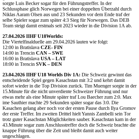
sorgte Luis Becker sogar für den Führungstreffer. In der
Schlussphase glich Norwegen bei einer doppelten Überzahl durch
Niklas Aaram Olsen aus und 23 Sekunden vor dem Ende traf der
selbe Spieler sogar zum später 4:3 Sieg für Norwegen. Das DEB
Team steigt damit erstmals seit 2023 wieder in die Division 1A ab.
27.04.2026 IIHF U18Worlds:
Die Viertelfinalduelle am 29.04.2026 lauten wie folgt:
12:00 in Bratislava
CZE- FIN
14:00 in Trencin
CAN – SWE
16:00 in Bratislava
USA – LAT
18:00 in Trencin
SVK – DEN
23.04.2026 IIHF U18 Worlds Div 1A:
Die Schweiz gewinnt das
entscheidende Spiel gegen Kasachstan mit 3:2 und kehrt damit
sofort wieder in die Top Division zurück. Tim Muenger sorgte in der
15.Minute für die nicht unverdiente Schweizer Führung und nur
etwas mehr als eine Minute später traf Lou Baecher zum 2:0. Max
ime Sauthier machte 29 Sekunden später sogar das 3:0. Die
Kasachen gelang aber noch vor der ersten Pause durch Ilya Gromov
der erste Treffer. Im zweiten Drittel hielt Yannis Zambelli sein Tor
trotz guter Kasachstan Möglichkeiten sauber. Kasachstan kam in der
43.Minute sogar zum Anschlusstreffer doch die Schweiz brachte die
knappe Führung über die Zeit und bleibt damit auch weiter
ungeschlagen.