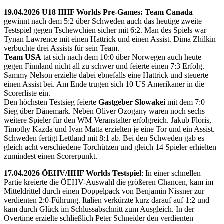
19.04.2026 U18 IIHF Worlds Pre-Games: Team Canada
gewinnt nach dem 5:2 über Schweden auch das heutige zweite
Testspiel gegen Tschewchien sicher mit 6:2. Man des Spiels war
Tynan Lawrence mit einen Hattrick und einen Assist. Dima Zhilkin
verbuchte drei Assists für sein Team.
Team USA
tat sich nach dem 10:0 über Norwegen auch heute
gegen Finnland nicht all zu schwer und feierte einen 7:3 Erfolg.
Sammy Nelson erzielte dabei ebnefalls eine Hattrick und steuerte
einen Assist bei. Am Ende trugen sich 10 US Amerikaner in die
Scorerliste ein.
Den höchsten Testsieg feierte
Gastgeber Slowakei
mit dem 7:0
Sieg über Dänemark. Neben Oliver Ozogany waren noch sechs
weitere Spieler für den WM Veranstalter erfolgreich. Jakub Floris,
Timothy Kazda und Ivan Matta erzielten je eine Tor und ein Assist.
Schweden fertigt Lettland mit 8:1 ab. Bei den Schweden gab es
gleich acht verschiedene Torchützen und gleich 14 Spieler erhielten
zumindest einen Scorerpunkt.
17.04.2026 ÖEHV/IIHF Worlds Testspiel
: In einer schnellen
Partie kreierte die ÖEHV-Auswahl die größeren Chancen, kam im
Mitteldrittel durch einen Doppelpack von Benjamin Nissner zur
verdienten 2:0-Führung. Italien verkürzte kurz darauf auf 1:2 und
kam durch Glück im Schlussabschnitt zum Ausgleich. In der
Overtime erzielte schließlich Peter Schneider den verdienten