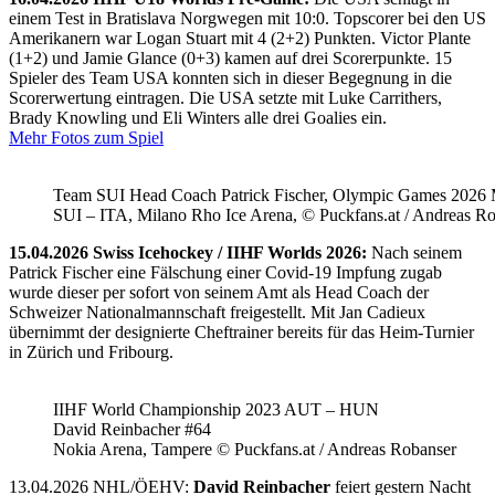
einem Test in Bratislava Norgwegen mit 10:0. Topscorer bei den US
Amerikanern war Logan Stuart mit 4 (2+2) Punkten. Victor Plante
(1+2) und Jamie Glance (0+3) kamen auf drei Scorerpunkte. 15
Spieler des Team USA konnten sich in dieser Begegnung in die
Scorerwertung eintragen. Die USA setzte mit Luke Carrithers,
Brady Knowling und Eli Winters alle drei Goalies ein.
Mehr Fotos zum Spiel
Team SUI Head Coach Patrick Fischer, Olympic Games 202
SUI – ITA, Milano Rho Ice Arena, © Puckfans.at / Andreas R
15.04.2026 Swiss Icehockey / IIHF Worlds 2026:
Nach seinem
Patrick Fischer eine Fälschung einer Covid-19 Impfung zugab
wurde dieser per sofort von seinem Amt als Head Coach der
Schweizer Nationalmannschaft freigestellt. Mit Jan Cadieux
übernimmt der designierte Cheftrainer bereits für das Heim-Turnier
in Zürich und Fribourg.
IIHF World Championship 2023 AUT – HUN
David Reinbacher #64
Nokia Arena, Tampere © Puckfans.at / Andreas Robanser
13.04.2026 NHL/ÖEHV:
David Reinbacher
feiert gestern Nacht