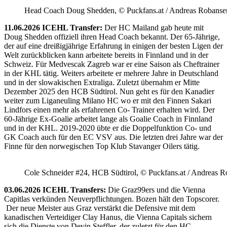
Head Coach Doug Shedden, © Puckfans.at / Andreas Robanse
11.06.2026 ICEHL Transfer:
Der HC Mailand gab heute mit
Doug Shedden offiziell ihren Head Coach bekannt. Der 65-Jährige,
der auf eine dreißigjährige Erfahrung in einigen der besten Ligen der
Welt zurückblicken kann arbeitete bereits in Finnland und in der
Schweiz. Für Medvescak Zagreb war er eine Saison als Cheftrainer
in der KHL tätig. Weiters arbeitete er mehrere Jahre in Deutschland
und in der slowakischen Extraliga. Zuletzt übernahm er Mitte
Dezember 2025 den HCB Südtirol. Nun geht es für den Kanadier
weiter zum Liganeuling Milano HC wo er mit den Finnen Sakari
Lindfors einen mehr als erfahrenen Co- Trainer erhalten wird. Der
60-Jährige Ex-Goalie arbeitet lange als Goalie Coach in Finnland
und in der KHL. 2019-2020 übte er die Doppelfunktion Co- und
GK Coach auch für den EC VSV aus. Die letzten drei Jahre war der
Finne für den norwegischen Top Klub Stavanger Oilers tätig.
Cole Schneider #24, HCB Südtirol, © Puckfans.at / Andreas R
03.06.2026 ICEHL Transfers:
Die Graz99ers und die Vienna
Capitlas verkünden Neuverpflichtungen. Bozen hält den Topscorer.
Der neue Meister aus Graz verstärkt die Defensive mit dem
kanadischen Verteidiger Clay Hanus, die Vienna Capitals sichern
sich die Dienste von Devin Steffler, der zuletzt für den HC