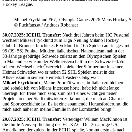
Hockey League.
Mikael Frycklund #67, Olympic Games 2026 Mens Hockey 
© Puckfans.at / Andreas Robanser
30.07.2025: ICEHL Transfer:
Nach drei Jahren beim HC Pustertal
wechselt Mikael Frycklund zum Liga-Neuling Milano Hockey
Club. In Bruneck brachte es Frycklund in 165 Spielen auf insgesamt
95 (39+56) Punkte. Mit dem italienischen Nationalteam nahm der
33-Jährige gebürtige Schwede zuletzt an den Olympischen Spielen
in Mailand so wie an der Weltmeisterschaft in der Schweiz teil.Vor
seinem Wechsel nach Österreich spielte der Stürmer nur in seiner
Heimat Schweden wo er neben 52 SHL Spielen meist in der
Allsvenskan in seinem Heimatort Vasteras tätig war.
Mikael Frycklund:
„Meine Priorität war es, in Italien zu bleiben
und sobald ich von Milans Interesse hörte, habe ich nicht lange
überlegt. Ich freue mich sehr, zum Start eines wichtigen neuen
Projekts in einer Stadt mitwirken zu können, die reich an Charme
und Sportgeschichte ist. Es ist eine spannende Herausforderung, die
mich auch näher an meine Familie in der Lombardei bringt.“
29.07.2025: ICEHL Transfer:
Verteidiger William MacKinnon ist
die fünfte Neuverpflichtung des EC-KAC. Der 26-jährige US-
Amerikaner, der zuletzt in der ECHL spielte, kommt erstmals nach