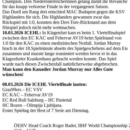
Champion. Den Niederösterreicherinnen gelang damit die Revanche
für das knapp verlorene Finale in der vergangenen Saison.
Das Duell um Rang drei entschied MAC Budapest gegen die KSV
Highlanders für sich. Die Highlanders gewannen zwar das
Rückspiel mit 1:0, konnten den Drei-Tore-Rückstand aus dem
Hinspiel jedoch nicht mehr wettmachen.
10.03.2026 ICEHL:
In Klagenfurt kam es beim 1. Viertelfinalspiel
zwischen den EC KAC und Fehervar AV19 beim Spielstand von
1:0 für den KAC zu einen medizinischen Notfall. Jordan Murray
brach in der 18.Spielminute abseits des Spielgeschehens auf dem Eis
zusammen und musste lange reanimiert werden bevor er in das
Klagenfurter Krankenhaus gebracht werden konnte. Das Spiel
wurde nach diesen Zwischenfall natürlicherweise abgebrochen.
Man kann den Kanadier Jordan Murray nur Alles Gute
wünschen!
08.03.2026 Die ICEHL Viertelfinale lauten:
Graz99ers – EC VSV
EC KAC – Fehervar AV19
EC Red Bull Salzburg – HC Pustertal
HC Bozen – Olimpija Ljubljana.
Erster Spieltag der Best of 7 Serie am Dienstag.
ÖEHV Head Coach Roger Bader, IIHF World Championship 