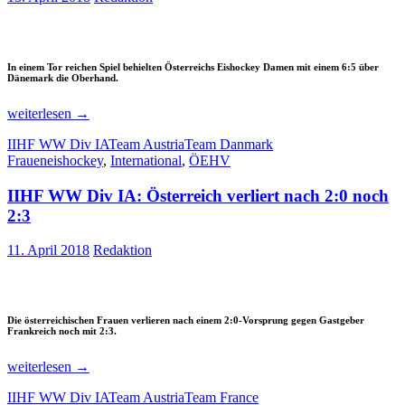
In einem Tor reichen Spiel behielten Österreichs Eishockey Damen mit einem 6:5 über
Dänemark die Oberhand.
IIHF
weiterlesen
→
WW
IIHF WW Div IA
Team Austria
Team Danmark
Div
Fraueneishockey
,
International
,
ÖEHV
IA:
Österreich
IIHF WW Div IA: Österreich verliert nach 2:0 noch
gewinnt
Torfestival
2:3
gegen
Dänemark
11. April 2018
Redaktion
mit
6:5
Die österreichischen Frauen verlieren nach einem 2:0-Vorsprung gegen Gastgeber
Frankreich noch mit 2:3.
IIHF
weiterlesen
→
WW
IIHF WW Div IA
Team Austria
Team France
Div