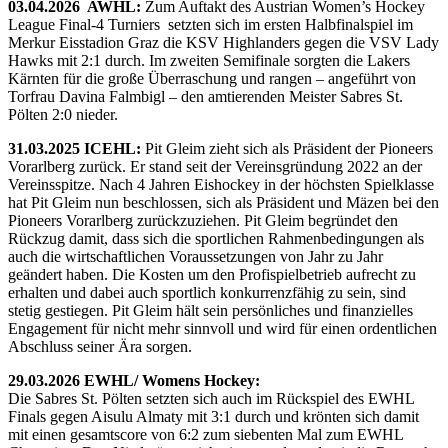
03.04.2026 AWHL:
Zum Auftakt des Austrian Women’s Hockey
League Final-4 Turniers setzten sich im ersten Halbfinalspiel im
Merkur Eisstadion Graz die KSV Highlanders gegen die VSV Lady
Hawks mit 2:1 durch. Im zweiten Semifinale sorgten die Lakers
Kärnten für die große Überraschung und rangen – angeführt von
Torfrau Davina Falmbigl – den amtierenden Meister Sabres St.
Pölten 2:0 nieder.
31.03.2025 ICEHL:
Pit Gleim zieht sich als Präsident der Pioneers
Vorarlberg zurück. Er stand seit der Vereinsgründung 2022 an der
Vereinsspitze. Nach 4 Jahren Eishockey in der höchsten Spielklasse
hat Pit Gleim nun beschlossen, sich als Präsident und Mäzen bei den
Pioneers Vorarlberg zurückzuziehen. Pit Gleim begründet den
Rückzug damit, dass sich die sportlichen Rahmenbedingungen als
auch die wirtschaftlichen Voraussetzungen von Jahr zu Jahr
geändert haben. Die Kosten um den Profispielbetrieb aufrecht zu
erhalten und dabei auch sportlich konkurrenzfähig zu sein, sind
stetig gestiegen. Pit Gleim hält sein persönliches und finanzielles
Engagement für nicht mehr sinnvoll und wird für einen ordentlichen
Abschluss seiner Ära sorgen.
29.03.2026 EWHL/ Womens Hockey:
Die Sabres St. Pölten setzten sich auch im Rückspiel des EWHL
Finals gegen Aisulu Almaty mit 3:1 durch und krönten sich damit
mit einen gesamtscore von 6:2 zum siebenten Mal zum EWHL