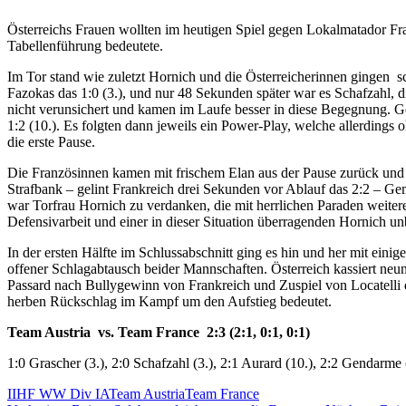
Österreichs Frauen wollten im heutigen Spiel gegen Lokalmatador Fra
Tabellenführung bedeutete.
Im Tor stand wie zuletzt Hornich und die Österreicherinnen gingen s
Fazokas das 1:0 (3.), und nur 48 Sekunden später war es Schafzahl, 
nicht verunsichert und kamen im Laufe besser in diese Begegnung. Ge
1:2 (10.). Es folgten dann jeweils ein Power-Play, welche allerdings 
die erste Pause.
Die Französinnen kamen mit frischem Elan aus der Pause zurück und z
Strafbank – gelint Frankreich drei Sekunden vor Ablauf das 2:2 – Gem
war Torfrau Hornich zu verdanken, die mit herrlichen Paraden weitere 
Defensivarbeit und einer in dieser Situation überragenden Hornich un
In der ersten Hälfte im Schlussabschnitt ging es hin und her mit eini
offener Schlagabtausch beider Mannschaften. Österreich kassiert ne
Passard nach Bullygewinn von Frankreich und Zuspiel von Locatelli d
herben Rückschlag im Kampf um den Aufstieg bedeutet.
Team Austria vs. Team France 2:3 (2:1, 0:1, 0:1)
1:0 Grascher (3.), 2:0 Schafzahl (3.), 2:1 Aurard (10.), 2:2 Gendarme 
IIHF WW Div IA
Team Austria
Team France