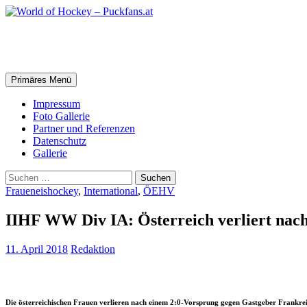
Zum
Inhalt
springen
World of Hockey – Puckfans.at
Suchen
Primäres Menü
Impressum
Foto Gallerie
Partner und Referenzen
Datenschutz
Gallerie
Suchen
nach:
Fraueneishockey
,
International
,
ÖEHV
IIHF WW Div IA: Österreich verliert nach
11. April 2018
Redaktion
Die österreichischen Frauen verlieren nach einem 2:0-Vorsprung gegen Gastgeber Frankrei