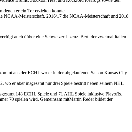
rovidence Bruins, Stockton Heat und Rockford IceHogs sowie den
denen er ein Tor erzielten konnte.
17 die NCAA-Meisterschaft, 2016/17 die NCAA-Meisterschaft und 2018
erfügt auch üüber eine Schweizer Lizenz. Berti der zweimal Italien
kommt aus der ECHL wo er in der abgelaufenen Saison Kansas City
 wo er aber insgesamt nur drei Spiele bestritt neben seinem NHL
nsgesamt 148 ECHL Spiele und 71 AHL Spiele inklusive Playoffs.
mer 70 spielen wird. Gemeinsam mitMartin Reder bildet der