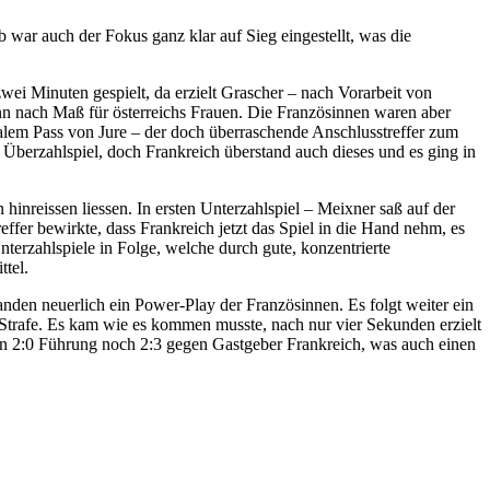
war auch der Fokus ganz klar auf Sieg eingestellt, was die
ei Minuten gespielt, da erzielt Grascher – nach Vorarbeit von
inn nach Maß für österreichs Frauen. Die Französinnen waren aber
ealem Pass von Jure – der doch überraschende Anschlusstreffer zum
s Überzahlspiel, doch Frankreich überstand auch dieses und es ging in
nreissen liessen. In ersten Unterzahlspiel – Meixner saß auf der
ffer bewirkte, dass Frankreich jetzt das Spiel in die Hand nehm, es
nterzahlspiele in Folge, welche durch gute, konzentrierte
ttel.
tanden neuerlich ein Power-Play der Französinnen. Es folgt weiter ein
Strafe. Es kam wie es kommen musste, nach nur vier Sekunden erzielt
len 2:0 Führung noch 2:3 gegen Gastgeber Frankreich, was auch einen