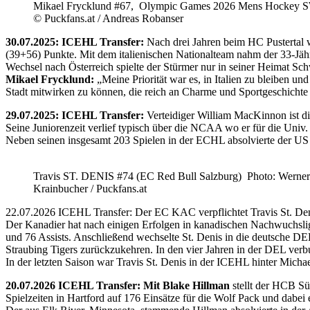
Mikael Frycklund #67, Olympic Games 2026 Mens Hockey 
© Puckfans.at / Andreas Robanser
30.07.2025: ICEHL Transfer:
Nach drei Jahren beim HC Pustertal 
(39+56) Punkte. Mit dem italienischen Nationalteam nahm der 33-Jähr
Wechsel nach Österreich spielte der Stürmer nur in seiner Heimat Sc
Mikael Frycklund:
„Meine Priorität war es, in Italien zu bleiben und
Stadt mitwirken zu können, die reich an Charme und Sportgeschichte 
29.07.2025: ICEHL Transfer:
Verteidiger William MacKinnon ist d
Seine Juniorenzeit verlief typisch über die NCAA wo er für die Uni
Neben seinen insgesamt 203 Spielen in der ECHL absolvierte der US
Travis ST. DENIS #74 (EC Red Bull Salzburg) Photo: Werner
Krainbucher / Puckfans.at
22.07.2026 ICEHL Transfer: Der EC KAC verpflichtet Travis St. De
Der Kanadier hat nach einigen Erfolgen in kanadischen Nachwuchslig
und 76 Assists. Anschließend wechselte St. Denis in die deutsche DE
Straubing Tigers zurückzukehren. In den vier Jahren in der DEL verb
In der letzten Saison war Travis St. Denis in der ICEHL hinter Micha
20.07.2026 ICEHL Transfer: Mit Blake Hillman
stellt der HCB Sü
Spielzeiten in Hartford auf 176 Einsätze für die Wolf Pack und dabei e