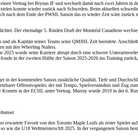
 einen Vertrag bei Brynas IF und wechselt damit nach zwei Jahren in 
rzielen konnte wieder zurück nach Schweden. Beim aktuellen schwedis
sich nach dem Ende der PWHL Saison das es wieder Zeit wäre zurück 
htet. Der ehemalige 5. Rinden Draft der Montréal Canadiens wechselt n
s und als Kapitän seines Teams seine QMJHL Zeit beendete. Anschließend
n mit den Wheeling Nailers.
r 2025 wurde seine Karriere abrupt durch eine schwere Unterarmverletz
oude in der zweiten Hälfte der Saison 2025-2026 ins Training zurück,
 in der kommenden Saison zusätzliche Qualität, Tiefe und Durchschlags
setzbarer Offensivspieler, der mit Tempo, Spielverständnis und Zug zum 
ne Komets in der ECHL unter Vertrag. Murray wurde 2019 in der 6. Rund
obanser
erwartete Favorit von den Toronto Maple Leafs als erster Spieler au
 wie die U18 Weltmeisterschft 2025. In der vergangenen Saison bestrit