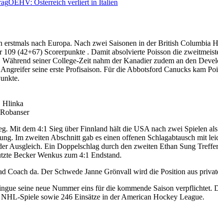
rag
ÖEHV: Österreich verliert in Italien
n erstmals nach Europa. Nach zwei Saisonen in der British Columbia H
r 109 (42+67) Scorerpunkte . Damit absolvierte Poisson die zweitmeist
tän. Während seiner College-Zeit nahm der Kanadier zudem an den Dev
der Angreifer seine erste Profisaison. Für die Abbotsford Canucks kam 
Punkte.
, Hlinka
 Robanser
g. Mit dem 4:1 Sieg über Finnland hält die USA nach zwei Spielen al
rung. Im zweiten Abschnitt gab es einen offenen Schlagabtausch mit le
r der Ausgleich. Ein Doppelschlag durch den zweiten Ethan Sung Treff
 nutzte Becker Wenkus zum 4:1 Endstand.
ad Coach da. Der Schwede Janne Grönvall wird die Position aus privat
gue seine neue Nummer eins für die kommende Saison verpflichtet. De
51 NHL-Spiele sowie 246 Einsätze in der American Hockey League.