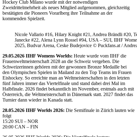
Hockey Club Milano wurde mit der notwendigen
Zweidrittelmehrheit als neues Mitglied aufgenommen, gleichzeitig
bestätigten die Pioneers Vorarlberg ihre Teilnahme an der
kommenden Spielzeit.
Nicole Vallario #16, Hilary Knight #21, Andrea Brändli #20, T
Janecke #22, Alena Lynn Rossel #94, USA – SUI, IIHF Wome
2025, Budvar Arena, Ceske Budejovice © Puckfans.at / Andre
29.05.2026 IIHF Womens Worlds:
Heute wurde vom IIHF die
Frauenweltmeisterschaft 2028 an die Schweiz vergeben. Die
Schweizerinnen gehören mit der gewonnen Bronze Medaille bei
den Olympischen Spielen in Mailand zu den Top Teams im Frauen
Eishockey. So erreichte man an Weltmeisterschaften in den letzten
fünf Jahren immer das Viertelfinale und stand dabei drei Mal im
Halbfinale. 2026 findet bekanntlich im November, erstmals auch mit
Österreich, die Weltmeisterschaft in Dänemark statt. 2027 findet das
Turnier dann wieder in Kanada statt.
28.05.2026 IIHF Worlds 2026:
Die Semifinale in Zürich lauten wie
folgt
15:20 SUI – NOR
20:00 CAN – FIN