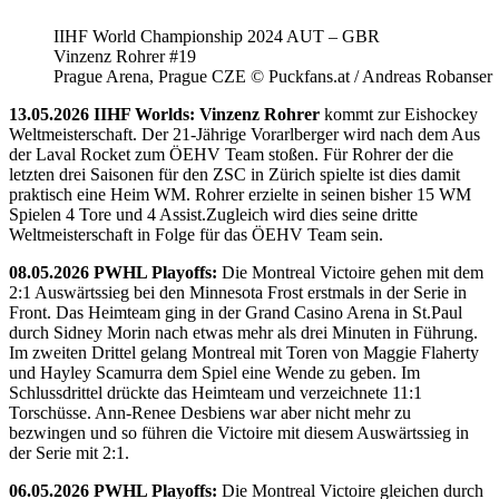
IIHF World Championship 2024 AUT – GBR
Vinzenz Rohrer #19
Prague Arena, Prague CZE © Puckfans.at / Andreas Robanser
13.05.2026 IIHF Worlds: Vinzenz Rohrer
kommt zur Eishockey
Weltmeisterschaft. Der 21-Jährige Vorarlberger wird nach dem Aus
der Laval Rocket zum ÖEHV Team stoßen. Für Rohrer der die
letzten drei Saisonen für den ZSC in Zürich spielte ist dies damit
praktisch eine Heim WM. Rohrer erzielte in seinen bisher 15 WM
Spielen 4 Tore und 4 Assist.Zugleich wird dies seine dritte
Weltmeisterschaft in Folge für das ÖEHV Team sein.
08.05.2026 PWHL Playoffs:
Die Montreal Victoire gehen mit dem
2:1 Auswärtssieg bei den Minnesota Frost erstmals in der Serie in
Front. Das Heimteam ging in der Grand Casino Arena in St.Paul
durch Sidney Morin nach etwas mehr als drei Minuten in Führung.
Im zweiten Drittel gelang Montreal mit Toren von Maggie Flaherty
und Hayley Scamurra dem Spiel eine Wende zu geben. Im
Schlussdrittel drückte das Heimteam und verzeichnete 11:1
Torschüsse. Ann-Renee Desbiens war aber nicht mehr zu
bezwingen und so führen die Victoire mit diesem Auswärtssieg in
der Serie mit 2:1.
06.05.2026 PWHL Playoffs:
Die Montreal Victoire gleichen durch