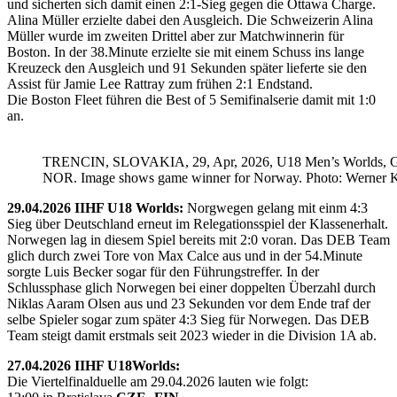
und sicherten sich damit einen 2:1-Sieg gegen die Ottawa Charge.
Alina Müller erzielte dabei den Ausgleich. Die Schweizerin Alina
Müller wurde im zweiten Drittel aber zur Matchwinnerin für
Boston. In der 38.Minute erzielte sie mit einem Schuss ins lange
Kreuzeck den Ausgleich und 91 Sekunden später lieferte sie den
Assist für Jamie Lee Rattray zum frühen 2:1 Endstand.
Die Boston Fleet führen die Best of 5 Semifinalserie damit mit 1:0
an.
TRENCIN, SLOVAKIA, 29, Apr, 2026, U18 Men’s Worlds, 
NOR. Image shows game winner for Norway. Photo: Werner K
29.04.2026 IIHF U18 Worlds:
Norgwegen gelang mit einm 4:3
Sieg über Deutschland erneut im Relegationsspiel der Klassenerhalt.
Norwegen lag in diesem Spiel bereits mit 2:0 voran. Das DEB Team
glich durch zwei Tore von Max Calce aus und in der 54.Minute
sorgte Luis Becker sogar für den Führungstreffer. In der
Schlussphase glich Norwegen bei einer doppelten Überzahl durch
Niklas Aaram Olsen aus und 23 Sekunden vor dem Ende traf der
selbe Spieler sogar zum später 4:3 Sieg für Norwegen. Das DEB
Team steigt damit erstmals seit 2023 wieder in die Division 1A ab.
27.04.2026 IIHF U18Worlds:
Die Viertelfinalduelle am 29.04.2026 lauten wie folgt: