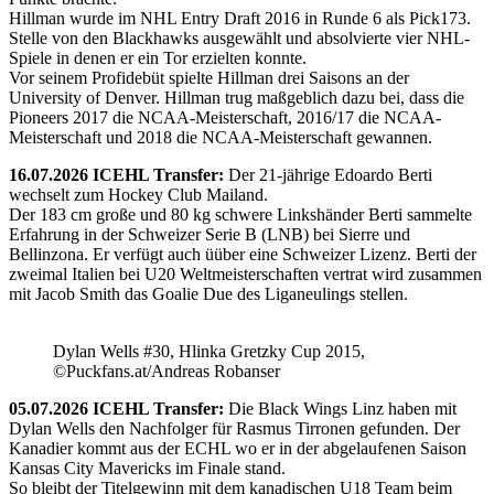
Hillman wurde im NHL Entry Draft 2016 in Runde 6 als Pick173.
Stelle von den Blackhawks ausgewählt und absolvierte vier NHL-
Spiele in denen er ein Tor erzielten konnte.
Vor seinem Profidebüt spielte Hillman drei Saisons an der
University of Denver. Hillman trug maßgeblich dazu bei, dass die
Pioneers 2017 die NCAA-Meisterschaft, 2016/17 die NCAA-
Meisterschaft und 2018 die NCAA-Meisterschaft gewannen.
16.07.2026 ICEHL Transfer:
Der 21-jährige Edoardo Berti
wechselt zum Hockey Club Mailand.
Der 183 cm große und 80 kg schwere Linkshänder Berti sammelte
Erfahrung in der Schweizer Serie B (LNB) bei Sierre und
Bellinzona. Er verfügt auch üüber eine Schweizer Lizenz. Berti der
zweimal Italien bei U20 Weltmeisterschaften vertrat wird zusammen
mit Jacob Smith das Goalie Due des Liganeulings stellen.
Dylan Wells #30, Hlinka Gretzky Cup 2015,
©Puckfans.at/Andreas Robanser
05.07.2026 ICEHL Transfer:
Die Black Wings Linz haben mit
Dylan Wells den Nachfolger für Rasmus Tirronen gefunden. Der
Kanadier kommt aus der ECHL wo er in der abgelaufenen Saison
Kansas City Mavericks im Finale stand.
So bleibt der Titelgewinn mit dem kanadischen U18 Team beim