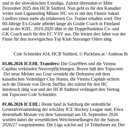
und in der slowakischen Extraliga. Zuletzt übernahm er Mitte
Dezember 2025 den HCB Südtirol. Nun geht es für den Kanadier
weiter zum Liganeuling Milano HC wo er mit den Finnen Sakari
Lindfors einen mehr als erfahrenen Co- Trainer erhalten wird. Der
60-Jährige Ex-Goalie arbeitet lange als Goalie Coach in Finnland
und in der KHL. 2019-2020 übte er die Doppelfunktion Co- und
GK Coach auch für den EC VSV aus. Die letzten drei Jahre war der
Finne für den norwegischen Top Klub Stavanger Oilers tätig.
Cole Schneider #24, HCB Südtirol, © Puckfans.at / Andreas R
03.06.2026 ICEHL Transfers:
Die Graz99ers und die Vienna
Capitlas verkünden Neuverpflichtungen. Bozen hält den Topscorer.
Der neue Meister aus Graz verstärkt die Defensive mit dem
kanadischen Verteidiger Clay Hanus, die Vienna Capitals sichern
sich die Dienste von Devin Steffler, der zuletzt für den HC
Innsbruck tätig war und der HCB Südtirol verlängert den Vertrag
mit Topscorer Cole Schneider.
01.06.2026 ICEHL:
Heute fand in Salzburg die ordentliche
Generalversammlung der win2day ICE Hockey League statt. Etwa
dreieinhalb Monate vor dem Saisonstart am 18. September 2026
wurden dabei die wesentlichen Weichenstellungen für die Saison
2026/27 vorgenommen. Die Liga wächst auf 14 Teilnehmer an: Der