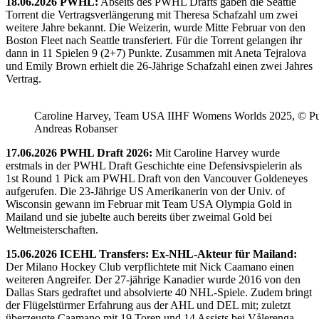
18.06.2026 PWHL:
Abseits des PWHL Drafts gaben die Seattle
Torrent die Vertragsverlängerung mit Theresa Schafzahl um zwei
weitere Jahre bekannt. Die Weizerin, wurde Mitte Februar von den
Boston Fleet nach Seattle transferiert. Für die Torrent gelangen ihr
dann in 11 Spielen 9 (2+7) Punkte. Zusammen mit Aneta Tejralova
und Emily Brown erhielt die 26-Jährige Schafzahl einen zwei Jahres
Vertrag.
Caroline Harvey, Team USA IIHF Womens Worlds 2025, © Puc
Andreas Robanser
17.06.2026 PWHL Draft 2026:
Mit Caroline Harvey wurde
erstmals in der PWHL Draft Geschichte eine Defensivspielerin als
1st Round 1 Pick am PWHL Draft von den Vancouver Goldeneyes
aufgerufen. Die 23-Jährige US Amerikanerin von der Univ. of
Wisconsin gewann im Februar mit Team USA Olympia Gold in
Mailand und sie jubelte auch bereits über zweimal Gold bei
Weltmeisterschaften.
15.06.2026 ICEHL Transfers: Ex-NHL-Akteur für Mailand:
Der Milano Hockey Club verpflichtete mit Nick Caamano einen
weiteren Angreifer. Der 27-jährige Kanadier wurde 2016 von den
Dallas Stars gedraftet und absolvierte 40 NHL-Spiele. Zudem bringt
der Flügelstürmer Erfahrung aus der AHL und DEL mit; zuletzt
überzeugte Caamano mit 19 Toren und 14 Assists bei Vålerenga