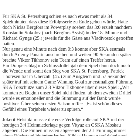
Für SKA St. Petersburg schien es nach etwas mehr als 34.
Spielminuten dass diese Erfolgsserie zu Ende gehen würde, Hatte
doch Niclas Bergfors im Powerplay soeben das 3:0 erzielt nachdem
Konstantin Sokolov (nach Bergfors Assist) in der 18. Minute und
Richard Gynge (25.) jeweils für die Gäste aus Vladivostok getroffen
hatten.
Nur genau eine Minute nach dem 0:3 konnte aber SKA erstmals
durch Artemy Panarin anschreiben und weitere 90 Sekunden später
brachte Viktor Tikhonov sein Team auf einen Treffer heran.
Ein Doppelschlag im Schlussdrittel gab dem Spiel dann doch noch
die Wende und somit den Sieg von SKA St. Petersburg. Patrick
Thoresen traf in Überzahl (45.) zum Ausgleich und 57 Sekunden
später traf mit seinem Game Winning Goal zur erstmaligen Führung.
SKA Torschütze zum 2:3 Viktor Tikhonov über dieses Spiel: „Wir
konnten zu Beginn unser Spiel nicht finden, ab dem zweiten Drittel
wurde es emotioneller und die Stimmung auf der Bank wurde
positiver. Über seinen ersten Saisontreffer: „Es ist schön dieses
Gefühl eines Torjubels wieder zu spüren.“
Jokerit Helsinki musste die erste Verfolgerrolle auf SKA mit der
heutigen 3:4 Heimniederlage gegen Vityaz an CSKA Moskau
abgeben. Die Finnen mussten abgesehen der 2:1 Führung immer
einen Rückstand hinterher laufen. Niklas Hagman traf dabei zwei