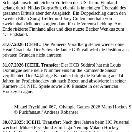
Schlagabtausch mit leichten Vorteilen des US Team. Finnland
gelang durch Niklas Borgström, ebenfalls im einigen Überzahl des
gesamten Drittels aber der Ausgleich. Ein Doppelschlag durch den
zweiten Ethan Sung Treffer und Joey Cullen innerhalb von
zweieinhalb Minuten sorgten dann für die Vorentscheidung. Am
Ende riskierte Finnland alles und dies nutzte Becker Wenkus zum
4:1 Endstand.
31.07.2026 ICEHL
: Die Pioneers Vorarlberg stehen wieder ohne
Head Coach da. Der Schwede Janne Grönvall wird die Position aus
privaten Gründen nicht antreten.
31.07.2026 ICEHL Transfer:
Der HCB Südtirol hat mit Louis
Domingue seine neue Nummer eins für die kommende Saison
verpflichtet. Der 34-jährige Kanadier bringt die Erfahrung aus 14
Jahren im Profieishockey mit nach Bozen und absolvierte in seiner
Karriere 151 NHL-Spiele sowie 246 Einsätze in der American
Hockey League.
Mikael Frycklund #67, Olympic Games 2026 Mens Hockey 
© Puckfans.at / Andreas Robanser
30.07.2025: ICEHL Transfer:
Nach drei Jahren beim HC Pustertal
wechselt Mikael Frycklund zum Liga-Neuling Milano Hockey