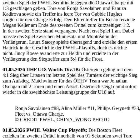
zweiten Spiel der PWHL Semifinale gegen die Ottawa Charge mit
1:3 geschlagen geben. Tore von Ronja Savolainen und Fanuza
Kadirova sowie ein Treffer ins leere Tor von Gabbie Hughes
sorgten für den Charge Erfolg. Den Ehrentreffer für Boston erzielte
Megan Keller am Ende des zweiten Drittel zum kurzzeitigen 1:2.
In der zweiten Serie stand vergangene Nacht erst Spiel 1 an. Dabei
musste das Spiel zwischen Minnesota und Montréal in der
Verlängerun. Laura Stacey spielte überragend und erzielte den ersten
Hattrick in der Geschichte der PWHL-Playoffs, doch es reichte
nicht. Jincy Roese avancierte zur Heldin und erzielte in der
Verlängerung den Siegtreffer zum 5:4 für die Frost.
01.05.2026 IIHF U18 Worlds Div.1B:
Österreich geling mit dem
4:1 Sieg über Litauen im letzten Spiel des Turniers der wichtige Sieg
zum Aufstieg. Matchwinner für das ÖEHV Team war Jonathan
Oschgan mit 2 Toren und einen Assist. Österreich steigt damit sofort
wieder in die zweithöchste Leistungsgruppe der U18 auf.
Ronja Savolainen #88, Alina Müller #11, Philips Gwyneth #33
Fleet vs. Ottawa Charge,
© CREDIT PWHL, CHINA_WONG PHOTO
01.05.2026 PWHL Walter Cup Playoffs:
Die Boston Fleet
erzielten im zweiten Drittel innerhalb von 91 Sekunden zwei Tore