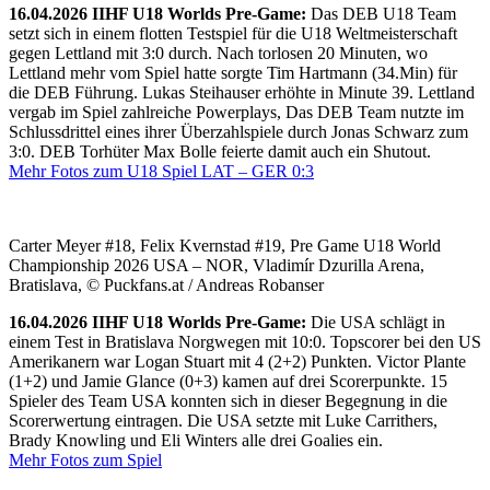
16.04.2026 IIHF U18 Worlds Pre-Game:
Das DEB U18 Team
setzt sich in einem flotten Testspiel für die U18 Weltmeisterschaft
gegen Lettland mit 3:0 durch. Nach torlosen 20 Minuten, wo
Lettland mehr vom Spiel hatte sorgte Tim Hartmann (34.Min) für
die DEB Führung. Lukas Steihauser erhöhte in Minute 39. Lettland
vergab im Spiel zahlreiche Powerplays, Das DEB Team nutzte im
Schlussdrittel eines ihrer Überzahlspiele durch Jonas Schwarz zum
3:0. DEB Torhüter Max Bolle feierte damit auch ein Shutout.
Mehr Fotos zum U18 Spiel LAT – GER 0:3
Carter Meyer #18, Felix Kvernstad #19, Pre Game U18 World
Championship 2026 USA – NOR, Vladimír Dzurilla Arena,
Bratislava, © Puckfans.at / Andreas Robanser
16.04.2026 IIHF U18 Worlds Pre-Game:
Die USA schlägt in
einem Test in Bratislava Norgwegen mit 10:0. Topscorer bei den US
Amerikanern war Logan Stuart mit 4 (2+2) Punkten. Victor Plante
(1+2) und Jamie Glance (0+3) kamen auf drei Scorerpunkte. 15
Spieler des Team USA konnten sich in dieser Begegnung in die
Scorerwertung eintragen. Die USA setzte mit Luke Carrithers,
Brady Knowling und Eli Winters alle drei Goalies ein.
Mehr Fotos zum Spiel