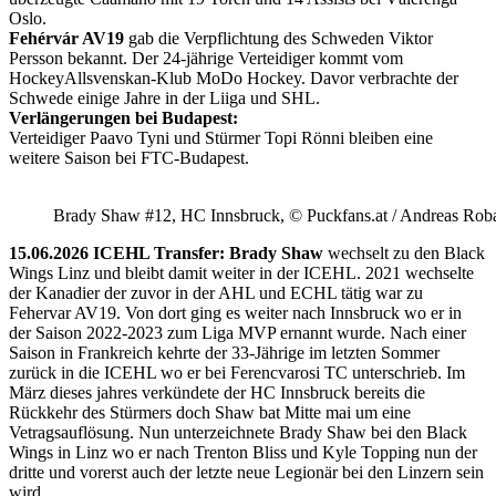
Oslo.
Fehérvár AV19
gab die Verpflichtung des Schweden Viktor
Persson bekannt. Der 24-jährige Verteidiger kommt vom
HockeyAllsvenskan-Klub MoDo Hockey. Davor verbrachte der
Schwede einige Jahre in der Liiga und SHL.
Verlängerungen bei Budapest:
Verteidiger Paavo Tyni und Stürmer Topi Rönni bleiben eine
weitere Saison bei FTC-Budapest.
Brady Shaw #12, HC Innsbruck, © Puckfans.at / Andreas Rob
15.06.2026 ICEHL Transfer: Brady Shaw
wechselt zu den Black
Wings Linz und bleibt damit weiter in der ICEHL. 2021 wechselte
der Kanadier der zuvor in der AHL und ECHL tätig war zu
Fehervar AV19. Von dort ging es weiter nach Innsbruck wo er in
der Saison 2022-2023 zum Liga MVP ernannt wurde. Nach einer
Saison in Frankreich kehrte der 33-Jährige im letzten Sommer
zurück in die ICEHL wo er bei Ferencvarosi TC unterschrieb. Im
März dieses jahres verkündete der HC Innsbruck bereits die
Rückkehr des Stürmers doch Shaw bat Mitte mai um eine
Vetragsauflösung. Nun unterzeichnete Brady Shaw bei den Black
Wings in Linz wo er nach Trenton Bliss und Kyle Topping nun der
dritte und vorerst auch der letzte neue Legionär bei den Linzern sein
wird.