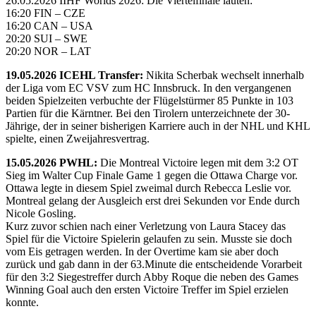
26.05.2026 IIHF Worlds 2026: Die Viertelfinale lauten:
16:20 FIN – CZE
16:20 CAN – USA
20:20 SUI – SWE
20:20 NOR – LAT
19.05.2026 ICEHL Transfer:
Nikita Scherbak wechselt innerhalb
der Liga vom EC VSV zum HC Innsbruck. In den vergangenen
beiden Spielzeiten verbuchte der Flügelstürmer 85 Punkte in 103
Partien für die Kärntner. Bei den Tirolern unterzeichnete der 30-
Jährige, der in seiner bisherigen Karriere auch in der NHL und KHL
spielte, einen Zweijahresvertrag.
15.05.2026 PWHL:
Die Montreal Victoire legen mit dem 3:2 OT
Sieg im Walter Cup Finale Game 1 gegen die Ottawa Charge vor.
Ottawa legte in diesem Spiel zweimal durch Rebecca Leslie vor.
Montreal gelang der Ausgleich erst drei Sekunden vor Ende durch
Nicole Gosling.
Kurz zuvor schien nach einer Verletzung von Laura Stacey das
Spiel für die Victoire Spielerin gelaufen zu sein. Musste sie doch
vom Eis getragen werden. In der Overtime kam sie aber doch
zurück und gab dann in der 63.Minute die entscheidende Vorarbeit
für den 3:2 Siegestreffer durch Abby Roque die neben des Games
Winning Goal auch den ersten Victoire Treffer im Spiel erzielen
konnte.