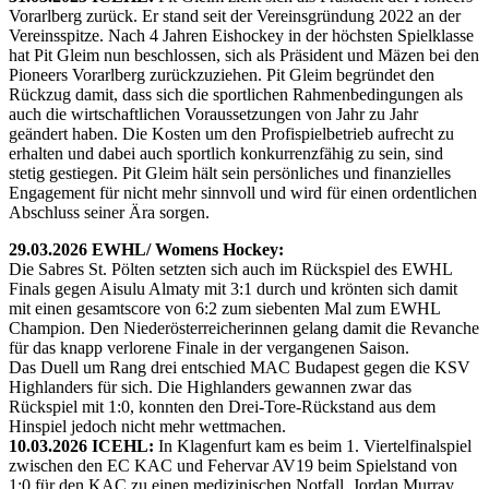
Vorarlberg zurück. Er stand seit der Vereinsgründung 2022 an der
Vereinsspitze. Nach 4 Jahren Eishockey in der höchsten Spielklasse
hat Pit Gleim nun beschlossen, sich als Präsident und Mäzen bei den
Pioneers Vorarlberg zurückzuziehen. Pit Gleim begründet den
Rückzug damit, dass sich die sportlichen Rahmenbedingungen als
auch die wirtschaftlichen Voraussetzungen von Jahr zu Jahr
geändert haben. Die Kosten um den Profispielbetrieb aufrecht zu
erhalten und dabei auch sportlich konkurrenzfähig zu sein, sind
stetig gestiegen. Pit Gleim hält sein persönliches und finanzielles
Engagement für nicht mehr sinnvoll und wird für einen ordentlichen
Abschluss seiner Ära sorgen.
29.03.2026 EWHL/ Womens Hockey:
Die Sabres St. Pölten setzten sich auch im Rückspiel des EWHL
Finals gegen Aisulu Almaty mit 3:1 durch und krönten sich damit
mit einen gesamtscore von 6:2 zum siebenten Mal zum EWHL
Champion. Den Niederösterreicherinnen gelang damit die Revanche
für das knapp verlorene Finale in der vergangenen Saison.
Das Duell um Rang drei entschied MAC Budapest gegen die KSV
Highlanders für sich. Die Highlanders gewannen zwar das
Rückspiel mit 1:0, konnten den Drei-Tore-Rückstand aus dem
Hinspiel jedoch nicht mehr wettmachen.
10.03.2026 ICEHL:
In Klagenfurt kam es beim 1. Viertelfinalspiel
zwischen den EC KAC und Fehervar AV19 beim Spielstand von
1:0 für den KAC zu einen medizinischen Notfall. Jordan Murray