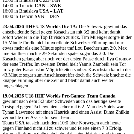
12:00 in Bratislava
CZE- FIN
14:00 in Trencin
CAN – SWE
16:00 in Bratislava
USA – LAT
18:00 in Trencin
SVK – DEN
23.04.2026 IIHF U18 Worlds Div 1A:
Die Schweiz gewinnt das
entscheidende Spiel gegen Kasachstan mit 3:2 und kehrt damit
sofort wieder in die Top Division zurück. Tim Muenger sorgte in der
15.Minute für die nicht unverdiente Schweizer Führung und nur
etwas mehr als eine Minute später traf Lou Baecher zum 2:0. Max
ime Sauthier machte 29 Sekunden später sogar das 3:0. Die
Kasachen gelang aber noch vor der ersten Pause durch Ilya Gromov
der erste Treffer. Im zweiten Drittel hielt Yannis Zambelli sein Tor
trotz guter Kasachstan Möglichkeiten sauber. Kasachstan kam in der
43.Minute sogar zum Anschlusstreffer doch die Schweiz brachte die
knappe Führung über die Zeit und bleibt damit auch weiter
ungeschlagen.
19.04.2026 U18 IIHF Worlds Pre-Games: Team Canada
gewinnt nach dem 5:2 über Schweden auch das heutige zweite
Testspiel gegen Tschewchien sicher mit 6:2. Man des Spiels war
Tynan Lawrence mit einen Hattrick und einen Assist. Dima Zhilkin
verbuchte drei Assists für sein Team.
Team USA
tat sich nach dem 10:0 über Norwegen auch heute
gegen Finnland nicht all zu schwer und feierte einen 7:3 Erfolg.
Sammy Nelson erzielte dabei ebnefalls eine Hattrick und steuerte