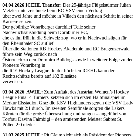
04.04.2026 ICEHL Transfer:
Der 25-jährige Flügelstürmer Julian
Metzler unterzeichnete beim EC VSV einen Vertrag
über zwei Jahre und möchte in Villach den nächsten Schritt in seiner
Karriere setzen.
Der gebürtige Vorarlberger durchlief Teile seiner
Nachwuchsausbildung beim Dornbirner EC,
ehe es ihn früh in die Schweiz zog, wo er in Nachwuchsligen für
den Rheinthaler SC auflief.
Über die Stationen RB Hockey Akademie und EC Bregenzerwald
führte sein Weg zurück nach
Österreich zu den Dornbirn Bulldogs sowie in weiterer Folge zu den
Pioneers Vorarlberg in
die ICE Hockey League. In der höchsten ICEHL kann der
Rechtsschütze bereits auf 182 Einsätze
verweisen.
03.04.2026 AWHL:
Zum Auftakt des Austrian Women’s Hockey
League Final-4 Turniers setzten sich im ersten Halbfinalspiel im
Merkur Eisstadion Graz die KSV Highlanders gegen die VSV Lady
Hawks mit 2:1 durch. Im zweiten Semifinale sorgten die Lakers
Kärnten für die große Überraschung und rangen – angeführt von
Torfrau Davina Falmbigl – den amtierenden Meister Sabres St.
Pölten 2:0 nieder.
31.03.2025 ICEHL:
Pit Gleim zieht sich als Präsident der Pioneers