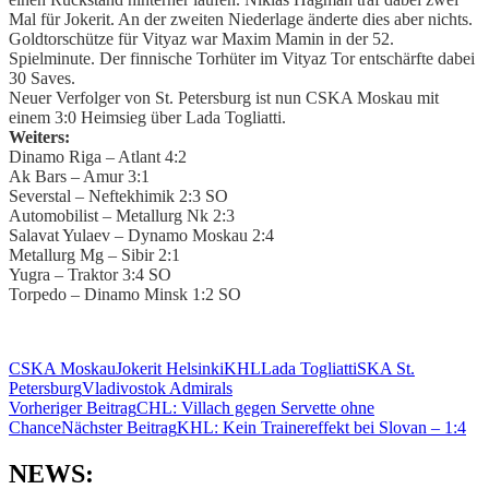
Mal für Jokerit. An der zweiten Niederlage änderte dies aber nichts.
Goldtorschütze für Vityaz war Maxim Mamin in der 52.
Spielminute. Der finnische Torhüter im Vityaz Tor entschärfte dabei
30 Saves.
Neuer Verfolger von St. Petersburg ist nun CSKA Moskau mit
einem 3:0 Heimsieg über Lada Togliatti.
Weiters:
Dinamo Riga – Atlant 4:2
Ak Bars – Amur 3:1
Severstal – Neftekhimik 2:3 SO
Automobilist – Metallurg Nk 2:3
Salavat Yulaev – Dynamo Moskau 2:4
Metallurg Mg – Sibir 2:1
Yugra – Traktor 3:4 SO
Torpedo – Dinamo Minsk 1:2 SO
CSKA Moskau
Jokerit Helsinki
KHL
Lada Togliatti
SKA St.
Petersburg
Vladivostok Admirals
Beitragsnavigation
Vorheriger Beitrag
CHL: Villach gegen Servette ohne
Chance
Nächster Beitrag
KHL: Kein Trainereffekt bei Slovan – 1:4
NEWS: