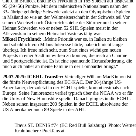
Club. In Bruneck brachte es Frycklund in 165 Spielen auf insgesamt
95 (39+56) Punkte. Mit dem italienischen Nationalteam nahm der
33-Jährige gebürtige Schwede zuletzt an den Olympischen Spielen
in Mailand so wie an der Weltmeisterschaft in der Schweiz teil.Vor
seinem Wechsel nach Österreich spielte der Stürmer nur in seiner
Heimat Schweden wo er neben 52 SHL Spielen meist in der
Allsvenskan in seinem Heimatort Vasteras tätig war.
Mikael Frycklund:
„Meine Priorität war es, in Italien zu bleiben
und sobald ich von Milans Interesse hörte, habe ich nicht lange
überlegt. Ich freue mich sehr, zum Start eines wichtigen neuen
Projekts in einer Stadt mitwirken zu können, die reich an Charme
und Sportgeschichte ist. Es ist eine spannende Herausforderung, die
mich auch näher an meine Familie in der Lombardei bringt.“
29.07.2025: ICEHL Transfer:
Verteidiger William MacKinnon ist
die fünfte Neuverpflichtung des EC-KAC. Der 26-jährige US-
Amerikaner, der zuletzt in der ECHL spielte, kommt erstmals nach
Europa. Seine Juniorenzeit verlief typisch über die NCAA wo er für
die Univ. of New Hampshire spielte. Danach ging es in die ECHL.
Neben seinen insgesamt 203 Spielen in der ECHL absolvierte der
US Amerikaner auch 89 Spiele in der AHL.
Travis ST. DENIS #74 (EC Red Bull Salzburg) Photo: Werner
Krainbucher / Puckfans.at