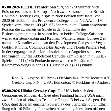
05.08.2026 ICEHL Tranfer:
Salzburg holt 24J Stürmer Nick
Poisson erstmals nach Europa. Nach zwei Saisonen in der British
Columbia Hockey League spielte Nick Poisson fünf Jahre, von
2020 bis 2025, für das Providence College in der NCAA. In 170
Spielen verbuchte er 109 (42+67) Scorerpunkte . Damit absolvierte
Poisson die zweitmeisten Spiele in der Geschichte des
Eishockeyprogramms. In seinen letzten beiden College-Saisonen
war er Assistenzkapitän und Kapitän. Während seiner College-Zeit
nahm der Kanadier zudem an den Development Camps der Vegas
Golden Knights, Columbus Blue Jackets und Florida Panthers teil.
In der vergangenen Spielzeit absolvierte der Angreifer seine erste
Profisaison. Für die Abbotsford Canucks kam Poisson in 43 AHL-
Spielen auf 11 (5+6) Punkte.In neun weiteren Einsätzen für die
Kalamazoo Wings in der ECHL erzielte er 3 (2+1) Punkte.
Roni Kuukasjarvi #9, Brooks DeMars #24, Patrik Joensuu #30
Gretzky Cup FIN – USA, Edmonton, © Puckfans.at / Andreas
05.08.2026 Hlinka Gretzky Cup:
Die USA holt sich den
Gruppensieg. Mit dem 4:1 Sieg über Finnland hält die USA nach
zwei Spielen als einziges Team der Gruppe B bei zwei Siegen. Die
USA ging dabei im einzigen Powerplay des Startdrittel durch Ethan
Sung mit 1:0 Führung. Im zweiten Abschnitt gab es einen offenen