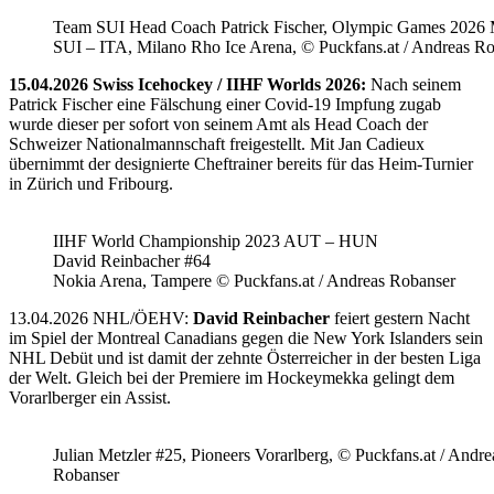
Team SUI Head Coach Patrick Fischer, Olympic Games 202
SUI – ITA, Milano Rho Ice Arena, © Puckfans.at / Andreas R
15.04.2026 Swiss Icehockey / IIHF Worlds 2026:
Nach seinem
Patrick Fischer eine Fälschung einer Covid-19 Impfung zugab
wurde dieser per sofort von seinem Amt als Head Coach der
Schweizer Nationalmannschaft freigestellt. Mit Jan Cadieux
übernimmt der designierte Cheftrainer bereits für das Heim-Turnier
in Zürich und Fribourg.
IIHF World Championship 2023 AUT – HUN
David Reinbacher #64
Nokia Arena, Tampere © Puckfans.at / Andreas Robanser
13.04.2026 NHL/ÖEHV:
David Reinbacher
feiert gestern Nacht
im Spiel der Montreal Canadians gegen die New York Islanders sein
NHL Debüt und ist damit der zehnte Österreicher in der besten Liga
der Welt. Gleich bei der Premiere im Hockeymekka gelingt dem
Vorarlberger ein Assist.
Julian Metzler #25, Pioneers Vorarlberg, © Puckfans.at / Andre
Robanser