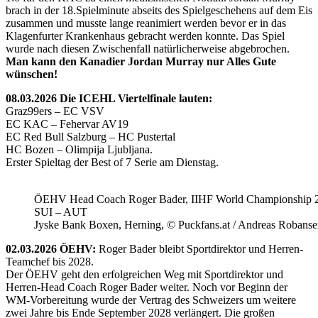
brach in der 18.Spielminute abseits des Spielgeschehens auf dem Eis
zusammen und musste lange reanimiert werden bevor er in das
Klagenfurter Krankenhaus gebracht werden konnte. Das Spiel
wurde nach diesen Zwischenfall natürlicherweise abgebrochen.
Man kann den Kanadier Jordan Murray nur Alles Gute
wünschen!
08.03.2026 Die ICEHL Viertelfinale lauten:
Graz99ers – EC VSV
EC KAC – Fehervar AV19
EC Red Bull Salzburg – HC Pustertal
HC Bozen – Olimpija Ljubljana.
Erster Spieltag der Best of 7 Serie am Dienstag.
ÖEHV Head Coach Roger Bader, IIHF World Championship 
SUI – AUT
Jyske Bank Boxen, Herning, © Puckfans.at / Andreas Robanse
02.03.2026 ÖEHV:
Roger Bader bleibt Sportdirektor und Herren-
Teamchef bis 2028.
Der ÖEHV geht den erfolgreichen Weg mit Sportdirektor und
Herren-Head Coach Roger Bader weiter. Noch vor Beginn der
WM-Vorbereitung wurde der Vertrag des Schweizers um weitere
zwei Jahre bis Ende September 2028 verlängert. Die großen