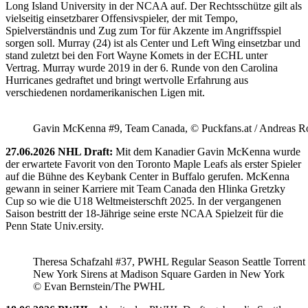
Long Island University in der NCAA auf. Der Rechtsschütze gilt als
vielseitig einsetzbarer Offensivspieler, der mit Tempo,
Spielverständnis und Zug zum Tor für Akzente im Angriffsspiel
sorgen soll. Murray (24) ist als Center und Left Wing einsetzbar und
stand zuletzt bei den Fort Wayne Komets in der ECHL unter
Vertrag. Murray wurde 2019 in der 6. Runde von den Carolina
Hurricanes gedraftet und bringt wertvolle Erfahrung aus
verschiedenen nordamerikanischen Ligen mit.
Gavin McKenna #9, Team Canada, © Puckfans.at / Andreas R
27.06.2026 NHL Draft:
Mit dem Kanadier Gavin McKenna wurde
der erwartete Favorit von den Toronto Maple Leafs als erster Spieler
auf die Bühne des Keybank Center in Buffalo gerufen. McKenna
gewann in seiner Karriere mit Team Canada den Hlinka Gretzky
Cup so wie die U18 Weltmeisterschft 2025. In der vergangenen
Saison bestritt der 18-Jährige seine erste NCAA Spielzeit für die
Penn State Univ.ersity.
Theresa Schafzahl #37, PWHL Regular Season Seattle Torrent 
New York Sirens at Madison Square Garden in New York
© Evan Bernstein/The PWHL