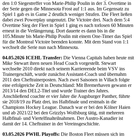
den 1:0 Siegestreffer von Marie-Philip Poulin in der 3. Overtime in
der Serie gegen die Minnesota Frost auf 1:1 aus. Im Gegensatz zu
Spiel 1 gab es in Game 2 deutlich weniger Strafen. Die Fleet ließen
dabei zwei Powerplay ungenutzt. Die Victoire drei. Nach dem 5:4
Overtime Sieg der Fleet in Spiel 1 ging es nach torlosen 60 Minuten
erneut in die Verlängerung. Dort dauerte es dann bis in die
105.Minute bis Marie-Philip Poulin mit einem One-Timer das Spiel
für die Montreal Victoire beenden konnte. Mit dem Stand von 1:1
wechselt die Serie nun nach Minnesota.
04.05.2026 ICEHL Transfer:
Die Vienna Capitals haben heute mit
Mike Stewart ihren neuen Head Coach vorgestellt. Stewart
wechselte 2010 direkt nach seinem Karriereende beim VSV ins
Trainergeschäft, wurde zunächst Assistant-Coach und übernahm
2011 den Cheftrainerposten. Nach zwei Saisonen in Villach folgte
eine erfolgreiche Zeit in Deutschland: Mit Bremerhaven gewann er
2013/14 den DEL2-Titel und wurde Trainer des Jahres.
Anschließend coachte er vier Jahre die Augsburger Panther, führte
sie 2018/19 zu Platz drei, ins Halbfinale und erstmals in die
Champions Hockey League. Danach war er bei den Kölner Haien
und ab 2021/22 bei den Grizzlys Wolfsburg tätig, mit mehreren
Halbfinal- und Viertelfinalteilnahmen. Der Austro-Kanadier ist
damit der 14. Cheftrainer in der Vereinsgeschichte.
03.05.2026 PWHL Playoffs:
Die Boston Fleet müssen sich im