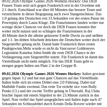
09.02.2026 Olympic Games 2026 Womens Hockey: Das DEB
Frauen Team setzt sich gegen Frankreich erst in der Overtime mit
2:1 durch. Eutschland war über 60 Minuten das bessere Team und
verzeichnete in dieser Begegnung auch zwei Stangenschüsse. Das
1:0 gelang den Deutschen erst 33.Sekunden vor der ersten Pause im
Powerplay durch Laura Kluge. Die Französinnen fanden weiter nur
wenige dicke Chancen vor doch die DEB Frauen konnten ihre
weiter nicht nutzen und so schlugen die Französinnen in der
49.Minute durch die alleine gelassene Estelle Duvin zu und stellten
auf 1:1. Im dritten Abschnitt drückten die Deutschen weiter doch der
Siegestreffer gelang nicht. Damit hatte Frankreich ihren ersten
Punktgewinn.Mehr wurde es nicht da Vancouver Goldeneyes
Legionärin Katarina Jobst-Smith die erste DEB Chance in der
Verlängerung zum Siegestreffer nutzte. Für Frankreich ist damit das
Viertelfinale nicht mehr möglich. Für das DEB Team geht es
morgen gegen Italien um Platz 2 in der Gruppe B.
09.02.2026 Olympic Games 2026 Womes Hockey:
Italien gewinnt
gegen Japan 3:2 und hat nun gute Chancen auf das Viertelfinale.
Italien holte sich im ersten Drittel eine 2:0 Führung. Dabei traf
Mathilde Fantin zweimal. Das erste Tor erzielte sice vom Bully
Punkt (13.) und der zweite Treffer gelang in Überzahl. Ruj Ukita
brachte Japan mit einem Slapshot in der 23.Minute zurück in das
Spiel. Nun verlief das Spiel ausgeglichen und Italien legte nach 47
Sekunden im Schlussdrittel durch Kristin Della Rovere wieder mit