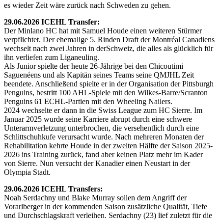
es wieder Zeit wäre zurück nach Schweden zu gehen.
29.06.2026 ICEHL Transfer:
Der Minlano HC hat mit Samuel Houde einen weiteren Stürmer
verpflichtet. Der ehemalige 5. Rinden Draft der Montréal Canadiens
wechselt nach zwei Jahren in derSchweiz, die alles als glücklich für
ihn verliefen zum Liganeuling.
Als Junior spielte der heute 26-Jährige bei den Chicoutimi
Saguenéens und als Kapitän seines Teams seine QMJHL Zeit
beendete. Anschließend spielte er in der Organisation der Pittsburgh
Penguins, bestritt 100 AHL-Spiele mit den Wilkes-Barre/Scranton
Penguins 61 ECHL-Partien mit den Wheeling Nailers.
2024 wechselte er dann in die Swiss League zum HC Sierre. Im
Januar 2025 wurde seine Karriere abrupt durch eine schwere
Unterarmverletzung unterbrochen, die versehentlich durch eine
Schlittschuhkufe verursacht wurde. Nach mehreren Monaten der
Rehabilitation kehrte Houde in der zweiten Hälfte der Saison 2025-
2026 ins Training zurück, fand aber keinen Platz mehr im Kader
von Sierre. Nun versucht der Kanadier einen Neustart in der
Olympia Stadt.
29.06.2026 ICEHL Transfers:
Noah Serdachny und Blake Murray sollen dem Angriff der
Vorarlberger in der kommenden Saison zusätzliche Qualität, Tiefe
und Durchschlagskraft verleihen. Serdachny (23) lief zuletzt für die