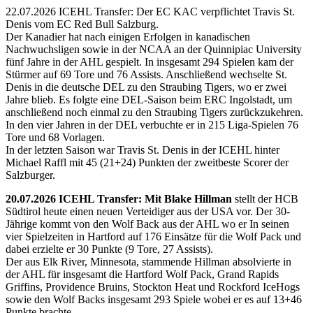
22.07.2026 ICEHL Transfer: Der EC KAC verpflichtet Travis St.
Denis vom EC Red Bull Salzburg.
Der Kanadier hat nach einigen Erfolgen in kanadischen
Nachwuchsligen sowie in der NCAA an der Quinnipiac University
fünf Jahre in der AHL gespielt. In insgesamt 294 Spielen kam der
Stürmer auf 69 Tore und 76 Assists. Anschließend wechselte St.
Denis in die deutsche DEL zu den Straubing Tigers, wo er zwei
Jahre blieb. Es folgte eine DEL-Saison beim ERC Ingolstadt, um
anschließend noch einmal zu den Straubing Tigers zurückzukehren.
In den vier Jahren in der DEL verbuchte er in 215 Liga-Spielen 76
Tore und 68 Vorlagen.
In der letzten Saison war Travis St. Denis in der ICEHL hinter
Michael Raffl mit 45 (21+24) Punkten der zweitbeste Scorer der
Salzburger.
20.07.2026 ICEHL Transfer: Mit Blake Hillman
stellt der HCB
Südtirol heute einen neuen Verteidiger aus der USA vor. Der 30-
Jährige kommt von den Wolf Back aus der AHL wo er In seinen
vier Spielzeiten in Hartford auf 176 Einsätze für die Wolf Pack und
dabei erzielte er 30 Punkte (9 Tore, 27 Assists).
Der aus Elk River, Minnesota, stammende Hillman absolvierte in
der AHL für insgesamt die Hartford Wolf Pack, Grand Rapids
Griffins, Providence Bruins, Stockton Heat und Rockford IceHogs
sowie den Wolf Backs insgesamt 293 Spiele wobei er es auf 13+46
Punkte brachte.