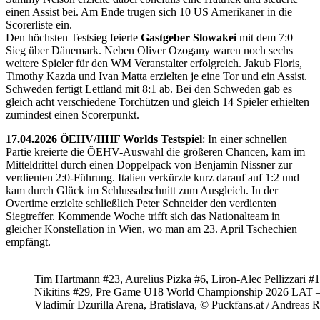
einen Assist bei. Am Ende trugen sich 10 US Amerikaner in die
Scorerliste ein.
Den höchsten Testsieg feierte
Gastgeber Slowakei
mit dem 7:0
Sieg über Dänemark. Neben Oliver Ozogany waren noch sechs
weitere Spieler für den WM Veranstalter erfolgreich. Jakub Floris,
Timothy Kazda und Ivan Matta erzielten je eine Tor und ein Assist.
Schweden fertigt Lettland mit 8:1 ab. Bei den Schweden gab es
gleich acht verschiedene Torchützen und gleich 14 Spieler erhielten
zumindest einen Scorerpunkt.
17.04.2026 ÖEHV/IIHF Worlds Testspiel
: In einer schnellen
Partie kreierte die ÖEHV-Auswahl die größeren Chancen, kam im
Mitteldrittel durch einen Doppelpack von Benjamin Nissner zur
verdienten 2:0-Führung. Italien verkürzte kurz darauf auf 1:2 und
kam durch Glück im Schlussabschnitt zum Ausgleich. In der
Overtime erzielte schließlich Peter Schneider den verdienten
Siegtreffer. Kommende Woche trifft sich das Nationalteam in
gleicher Konstellation in Wien, wo man am 23. April Tschechien
empfängt.
Tim Hartmann #23, Aurelius Pizka #6, Liron-Alec Pellizzari #16
Nikitins #29, Pre Game U18 World Championship 2026 LAT 
Vladimír Dzurilla Arena, Bratislava, © Puckfans.at / Andreas 