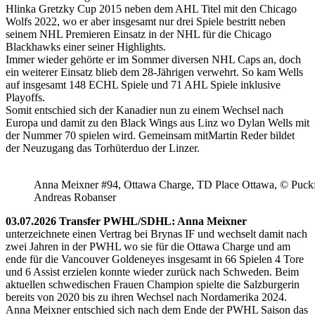
Hlinka Gretzky Cup 2015 neben dem AHL Titel mit den Chicago
Wolfs 2022, wo er aber insgesamt nur drei Spiele bestritt neben
seinem NHL Premieren Einsatz in der NHL für die Chicago
Blackhawks einer seiner Highlights.
Immer wieder gehörte er im Sommer diversen NHL Caps an, doch
ein weiterer Einsatz blieb dem 28-Jährigen verwehrt. So kam Wells
auf insgesamt 148 ECHL Spiele und 71 AHL Spiele inklusive
Playoffs.
Somit entschied sich der Kanadier nun zu einem Wechsel nach
Europa und damit zu den Black Wings aus Linz wo Dylan Wells mit
der Nummer 70 spielen wird. Gemeinsam mitMartin Reder bildet
der Neuzugang das Torhüterduo der Linzer.
Anna Meixner #94, Ottawa Charge, TD Place Ottawa, © Puckfa
Andreas Robanser
03.07.2026 Transfer PWHL/SDHL: Anna Meixner
unterzeichnete einen Vertrag bei Brynas IF und wechselt damit nach
zwei Jahren in der PWHL wo sie für die Ottawa Charge und am
ende für die Vancouver Goldeneyes insgesamt in 66 Spielen 4 Tore
und 6 Assist erzielen konnte wieder zurück nach Schweden. Beim
aktuellen schwedischen Frauen Champion spielte die Salzburgerin
bereits von 2020 bis zu ihren Wechsel nach Nordamerika 2024.
Anna Meixner entschied sich nach dem Ende der PWHL Saison das