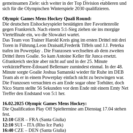
gemeinsamen Ziele: sich weiter in der Top Division etablieren und
sich für die Olympischen Winterspiele 2030 qualifizieren.
Olympic Games Mens Hockey Quali Round:
Die deutschen Eishockeyspieler bestätigten ihre Favoritenrolle
gegen Frankreich. Nach einem 5:1-Sieg ziehen sie ins morgige
Viertelfinale ein, wo die Slowakei wartet.
Das Team von Trainer Harold Kreis ging im ersten Drittel mit drei
Toren in Führung.Leon Draisaitl,Frederik Tiffels und J.J. Peterka
trafen im Powerplay . Die Franzosen wechselten ab dem zweiten
Drittel ihren Goalie. So kam Antoine Keller für Junca ersetzt.
Gfrankreich steckte aber nicht auf und in der 25. Minute
verkürztePierre-Édouard Bellemare zumindest einmal. In der 48.
Minute sorgte Goalie Joshua Samanski wieder für Ruhe im DEB
Team als er in einem Powerplay einfach nicht zu bezwingen war.
Die Franzosen versuchten es am Ende sogar ohne Torhüter, doch
Nico Sturm stellte 56 Sekunden vor dem Ende mit einem Emty Net
Treffer den Endstand von 5:1 her.
16.02.2025 Olympic Games Mens Hockey:
Die Qualification Play Off Spieltermine am Dienstag 17.04 stehen
fest.
12:10
GER – FRA (Santa Giulia)
12:10
SUI – ITA (Rho Ice Park)
16:40
CZE – DEN (Santa Giulia)