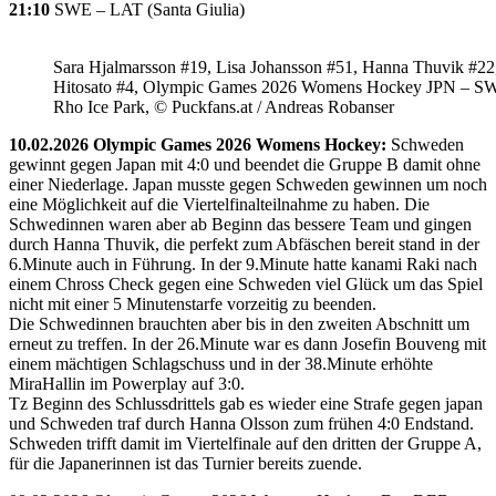
21:10
SWE – LAT (Santa Giulia)
Sara Hjalmarsson #19, Lisa Johansson #51, Hanna Thuvik #22
Hitosato #4, Olympic Games 2026 Womens Hockey JPN – S
Rho Ice Park, © Puckfans.at / Andreas Robanser
10.02.2026 Olympic Games 2026 Womens Hockey:
Schweden
gewinnt gegen Japan mit 4:0 und beendet die Gruppe B damit ohne
einer Niederlage. Japan musste gegen Schweden gewinnen um noch
eine Möglichkeit auf die Viertelfinalteilnahme zu haben. Die
Schwedinnen waren aber ab Beginn das bessere Team und gingen
durch Hanna Thuvik, die perfekt zum Abfäschen bereit stand in der
6.Minute auch in Führung. In der 9.Minute hatte kanami Raki nach
einem Chross Check gegen eine Schweden viel Glück um das Spiel
nicht mit einer 5 Minutenstarfe vorzeitig zu beenden.
Die Schwedinnen brauchten aber bis in den zweiten Abschnitt um
erneut zu treffen. In der 26.Minute war es dann Josefin Bouveng mit
einem mächtigen Schlagschuss und in der 38.Minute erhöhte
MiraHallin im Powerplay auf 3:0.
Tz Beginn des Schlussdrittels gab es wieder eine Strafe gegen japan
und Schweden traf durch Hanna Olsson zum frühen 4:0 Endstand.
Schweden trifft damit im Viertelfinale auf den dritten der Gruppe A,
für die Japanerinnen ist das Turnier bereits zuende.