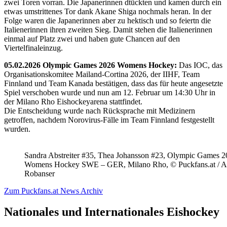
zwei Toren vorran. Die Japanerinnen dtückten und kamen durch ein
etwas umstrittenes Tor dank Akane Shiga nochmals heran. In der
Folge waren die Japanerinnen aber zu hektisch und so feiertn die
Italienerinnen ihren zweiten Sieg. Damit stehen die Italienerinnen
einmal auf Platz zwei und haben gute Chancen auf den
Viertelfinaleinzug.
05.02.2026 Olympic Games 2026 Womens Hockey:
Das IOC, das
Organisationskomitee Mailand-Cortina 2026, der IIHF, Team
Finnland und Team Kanada bestätigen, dass das für heute angesetzte
Spiel verschoben wurde und nun am 12. Februar um 14:30 Uhr in
der Milano Rho Eishockeyarena stattfindet.
Die Entscheidung wurde nach Rücksprache mit Medizinern
getroffen, nachdem Norovirus-Fälle im Team Finnland festgestellt
wurden.
Sandra Abstreiter #35, Thea Johansson #23, Olympic Games 
Womens Hockey SWE – GER, Milano Rho, © Puckfans.at / A
Robanser
Zum Puckfans.at News Archiv
Nationales und Internationales Eishockey