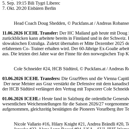
5. Sep. 19:15 Bili Tygri Liberec
7. Okt. 20:20 Eisbären Berlin
Head Coach Doug Shedden, © Puckfans.at / Andreas Robanse
11.06.2026 ICEHL Transfer:
Der HC Mailand gab heute mit Doug She
zurückblicken kann arbeitete bereits in Finnland und in der Schweiz. 
slowakischen Extraliga. Zuletzt übernahm er Mitte Dezember 2025 d
erfahrenen Co- Trainer erhalten wird. Der 60-Jährige Ex-Goalie ar
aus. Die letzten drei Jahre war der Finne für den norwegischen Top Kl
Cole Schneider #24, HCB Südtirol, © Puckfans.at / Andreas R
03.06.2026 ICEHL Transfers:
Die Graz99ers und die Vienna Capitl
Der neue Meister aus Graz verstärkt die Defensive mit dem kanadische
der HCB Südtirol verlängert den Vertrag mit Topscorer Cole Schneide
01.06.2026 ICEHL:
Heute fand in Salzburg die ordentliche Genera
wesentlichen Weichenstellungen für die Saison 2026/27 vorgenommen
aufgenommen, gleichzeitig bestätigten die Pioneers Vorarlberg ihre 
Nicole Vallario #16, Hilary Knight #21, Andrea Brändli #20, T