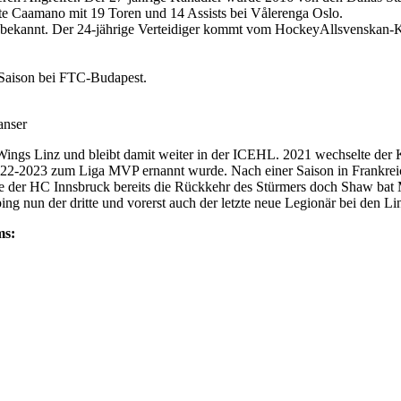
te Caamano mit 19 Toren und 14 Assists bei Vålerenga Oslo.
 bekannt. Der 24-jährige Verteidiger kommt vom HockeyAllsvenskan-
 Saison bei FTC-Budapest.
anser
ings Linz und bleibt damit weiter in der ICEHL. 2021 wechselte der
2022-2023 zum Liga MVP ernannt wurde. Nach einer Saison in Frankrei
ete der HC Innsbruck bereits die Rückkehr des Stürmers doch Shaw bat
g nun der dritte und vorerst auch der letzte neue Legionär bei den Lin
ms: