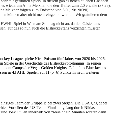
 sehr fair geführten Spiels. In diesem gab es neben etlichen Chancen
r es wiederum Anna Meixner, die den Treffer zum 2:0 erzielte (37:29).
Anna Meixner folgten zum Endstand von 5:0 (1:0/1:0/3:0).
nen können aber nicht mehr eingeholt werden. Wir gratulieren dem
2. EWHL-Spiel in Wien am Sonntag nicht an, da den Gästen aus
esen, auf das so nun auch die Eishockeyfans verzichten mussten.
ockey League spielte Nick Poisson fünf Jahre, von 2020 bis 2025,
en Spiele in der Geschichte des Eishockeyprogramms. In seinen
elopment Camps der Vegas Golden Knights, Columbus Blue Jackets
Poisson in 43 AHL-Spielen auf 11 (5+6) Punkte.In neun weiteren
s einziges Team der Gruppe B bei zwei Siegen. Die USA ging dabei
ichten Vorteilen des US Team. Finnland gelang durch Niklas
er und Joey Cullen innerhalb von zweieinhalb Minuten sorgten dann