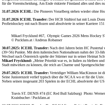
für die Vorentscheidung. Am Ende riskierte Finnland alles und dies
31.07.2026 ICEHL
: Die Pioneers Vorarlberg stehen wieder ohne He
31.07.2026 ICEHL Transfer:
Der HCB Südtirol hat mit Louis Domin
Profieishockey mit nach Bozen und absolvierte in seiner Karriere 1
Mikael Frycklund #67, Olympic Games 2026 Mens Hockey 
© Puckfans.at / Andreas Robanser
30.07.2025: ICEHL Transfer:
Nach drei Jahren beim HC Pustertal 
(39+56) Punkte. Mit dem italienischen Nationalteam nahm der 33-Jähr
Wechsel nach Österreich spielte der Stürmer nur in seiner Heimat Sc
Mikael Frycklund:
„Meine Priorität war es, in Italien zu bleiben und
Stadt mitwirken zu können, die reich an Charme und Sportgeschichte 
29.07.2025: ICEHL Transfer:
Verteidiger William MacKinnon ist d
Seine Juniorenzeit verlief typisch über die NCAA wo er für die Uni
Neben seinen insgesamt 203 Spielen in der ECHL absolvierte der US
Travis ST. DENIS #74 (EC Red Bull Salzburg) Photo: Werner
Krainbucher / Puckfans.at