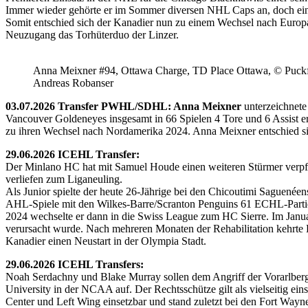
Immer wieder gehörte er im Sommer diversen NHL Caps an, doch ein 
Somit entschied sich der Kanadier nun zu einem Wechsel nach Europ
Neuzugang das Torhüterduo der Linzer.
Anna Meixner #94, Ottawa Charge, TD Place Ottawa, © Puckfa
Andreas Robanser
03.07.2026 Transfer PWHL/SDHL: Anna Meixner
unterzeichnete
Vancouver Goldeneyes insgesamt in 66 Spielen 4 Tore und 6 Assist e
zu ihren Wechsel nach Nordamerika 2024. Anna Meixner entschied 
29.06.2026 ICEHL Transfer:
Der Minlano HC hat mit Samuel Houde einen weiteren Stürmer verpflic
verliefen zum Liganeuling.
Als Junior spielte der heute 26-Jährige bei den Chicoutimi Saguenéen
AHL-Spiele mit den Wilkes-Barre/Scranton Penguins 61 ECHL-Partie
2024 wechselte er dann in die Swiss League zum HC Sierre. Im Janua
verursacht wurde. Nach mehreren Monaten der Rehabilitation kehrte H
Kanadier einen Neustart in der Olympia Stadt.
29.06.2026 ICEHL Transfers:
Noah Serdachny und Blake Murray sollen dem Angriff der Vorarlberger
University in der NCAA auf. Der Rechtsschütze gilt als vielseitig ein
Center und Left Wing einsetzbar und stand zuletzt bei den Fort Way