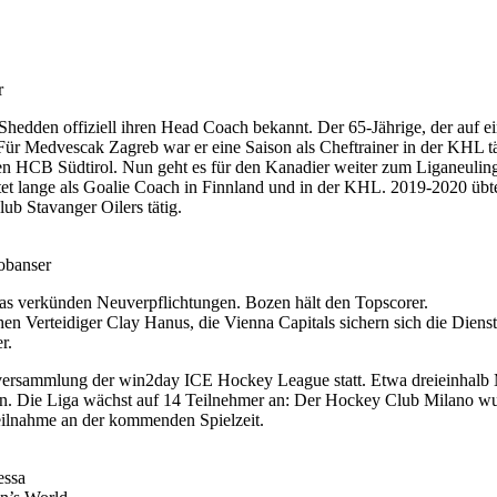
r
dden offiziell ihren Head Coach bekannt. Der 65-Jährige, der auf eine
Für Medvescak Zagreb war er eine Saison als Cheftrainer in der KHL tät
en HCB Südtirol. Nun geht es für den Kanadier weiter zum Liganeulin
beitet lange als Goalie Coach in Finnland und in der KHL. 2019-2020
ub Stavanger Oilers tätig.
obanser
as verkünden Neuverpflichtungen. Bozen hält den Topscorer.
n Verteidiger Clay Hanus, die Vienna Capitals sichern sich die Dienst
r.
lversammlung der win2day ICE Hockey League statt. Etwa dreieinhalb
. Die Liga wächst auf 14 Teilnehmer an: Der Hockey Club Milano wurd
Teilnahme an der kommenden Spielzeit.
essa