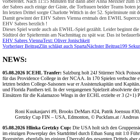
vorbereitet. Nach 11:15 Minuten traf dann aber Anna Meixner zum 1:0 
der Sabres auch einige der Gäste, die Torfrauen beider Teams boten j
Im letzten Drittel sorgte Charlotte Wittich in der 52. Spielminute mi
Damit gewinnt der EHV Sabres Vienna erstmals den EWHL Supercup, i
EHV Sabres herzlich !
Dieses Spiel wurde auch als EWHL-Spiel gezählt. Leider beginnt die
Südtirol der Spieltermin am Nachmittag zu spät war. Das ist bedauerl
EHV Sabres Vienna
Text: Oliver Jonischkeit
Beitragsnavigation
Vorheriger Beitrag
Zlin schlägt auch Sparta
Nächster Beitrag
199 Sekun
NEWS:
05.08.2026 ICEHL Tranfer:
Salzburg holt 24J Stürmer Nick Poisso
für das Providence College in der NCAA. In 170 Spielen verbuchte e
letzten beiden College-Saisonen war er Assistenzkapitän und Kapi
und Florida Panthers teil. In der vergangenen Spielzeit absolvierte 
Einsätzen für die Kalamazoo Wings in der ECHL erzielte er 3 (2+1) 
Roni Kuukasjarvi #9, Brooks DeMars #24, Patrik Joensuu #30
Gretzky Cup FIN – USA, Edmonton, © Puckfans.at / Andreas
05.08.2026 Hlinka Gretzky Cup:
Die USA holt sich den Gruppensie
im einzigen Powerplay des Startdrittel durch Ethan Sung mit 1:0 Füh
Borgström, ebenfalls im einigen Überzahl des gesamten Drittels abe