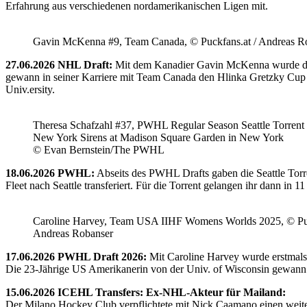
Erfahrung aus verschiedenen nordamerikanischen Ligen mit.
Gavin McKenna #9, Team Canada, © Puckfans.at / Andreas R
27.06.2026 NHL Draft:
Mit dem Kanadier Gavin McKenna wurde der 
gewann in seiner Karriere mit Team Canada den Hlinka Gretzky Cup so
Univ.ersity.
Theresa Schafzahl #37, PWHL Regular Season Seattle Torrent 
New York Sirens at Madison Square Garden in New York
© Evan Bernstein/The PWHL
18.06.2026 PWHL:
Abseits des PWHL Drafts gaben die Seattle Torr
Fleet nach Seattle transferiert. Für die Torrent gelangen ihr dann i
Caroline Harvey, Team USA IIHF Womens Worlds 2025, © Puc
Andreas Robanser
17.06.2026 PWHL Draft 2026:
Mit Caroline Harvey wurde erstmals
Die 23-Jährige US Amerikanerin von der Univ. of Wisconsin gewann 
15.06.2026 ICEHL Transfers: Ex-NHL-Akteur für Mailand:
Der Milano Hockey Club verpflichtete mit Nick Caamano einen weiter