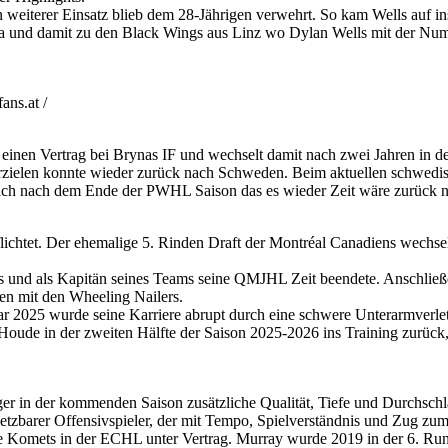
weiterer Einsatz blieb dem 28-Jährigen verwehrt. So kam Wells auf i
a und damit zu den Black Wings aus Linz wo Dylan Wells mit der Num
ns.at /
 einen Vertrag bei Brynas IF und wechselt damit nach zwei Jahren in 
rzielen konnte wieder zurück nach Schweden. Beim aktuellen schwedis
sich nach dem Ende der PWHL Saison das es wieder Zeit wäre zurück 
htet. Der ehemalige 5. Rinden Draft der Montréal Canadiens wechselt n
s und als Kapitän seines Teams seine QMJHL Zeit beendete. Anschließend
n mit den Wheeling Nailers.
r 2025 wurde seine Karriere abrupt durch eine schwere Unterarmverletz
oude in der zweiten Hälfte der Saison 2025-2026 ins Training zurück,
 in der kommenden Saison zusätzliche Qualität, Tiefe und Durchschlags
setzbarer Offensivspieler, der mit Tempo, Spielverständnis und Zug zum 
ne Komets in der ECHL unter Vertrag. Murray wurde 2019 in der 6. Rund