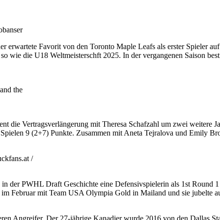
obanser
erwartete Favorit von den Toronto Maple Leafs als erster Spieler au
 wie die U18 Weltmeisterschft 2025. In der vergangenen Saison bestrit
and the
ent die Vertragsverlängerung mit Theresa Schafzahl um zwei weitere J
n 11 Spielen 9 (2+7) Punkte. Zusammen mit Aneta Tejralova und Emily Bro
kfans.at /
 in der PWHL Draft Geschichte eine Defensivspielerin als 1st Round
im Februar mit Team USA Olympia Gold in Mailand und sie jubelte auc
en Angreifer. Der 27-jährige Kanadier wurde 2016 von den Dallas Sta