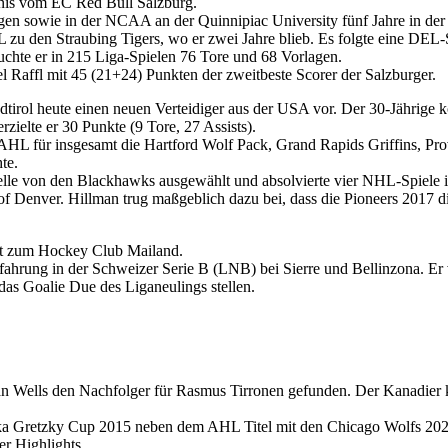
nis vom EC Red Bull Salzburg.
en sowie in der NCAA an der Quinnipiac University fünf Jahre in der 
L zu den Straubing Tigers, wo er zwei Jahre blieb. Es folgte eine DE
uchte er in 215 Liga-Spielen 76 Tore und 68 Vorlagen.
el Raffl mit 45 (21+24) Punkten der zweitbeste Scorer der Salzburger.
dtirol heute einen neuen Verteidiger aus der USA vor. Der 30-Jährige
rzielte er 30 Punkte (9 Tore, 27 Assists).
 AHL für insgesamt die Hartford Wolf Pack, Grand Rapids Griffins, P
te.
le von den Blackhawks ausgewählt und absolvierte vier NHL-Spiele in 
ty of Denver. Hillman trug maßgeblich dazu bei, dass die Pioneers 20
lt zum Hockey Club Mailand.
hrung in der Schweizer Serie B (LNB) bei Sierre und Bellinzona. Er v
as Goalie Due des Liganeulings stellen.
n Wells den Nachfolger für Rasmus Tirronen gefunden. Der Kanadier 
a Gretzky Cup 2015 neben dem AHL Titel mit den Chicago Wolfs 2022,
r Highlights.