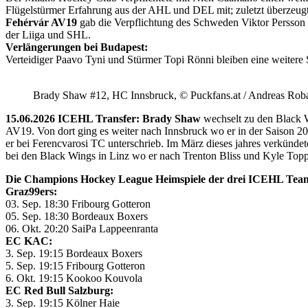
Flügelstürmer Erfahrung aus der AHL und DEL mit; zuletzt überzeug
Fehérvár AV19
gab die Verpflichtung des Schweden Viktor Persson
der Liiga und SHL.
Verlängerungen bei Budapest:
Verteidiger Paavo Tyni und Stürmer Topi Rönni bleiben eine weitere
Brady Shaw #12, HC Innsbruck, © Puckfans.at / Andreas Rob
15.06.2026 ICEHL Transfer: Brady Shaw
wechselt zu den Black W
AV19. Von dort ging es weiter nach Innsbruck wo er in der Saison 
er bei Ferencvarosi TC unterschrieb. Im März dieses jahres verkünd
bei den Black Wings in Linz wo er nach Trenton Bliss und Kyle Toppin
Die Champions Hockey League Heimspiele der drei ICEHL Tea
Graz99ers:
03. Sep. 18:30 Fribourg Gotteron
05. Sep. 18:30 Bordeaux Boxers
06. Okt. 20:20 SaiPa Lappeenranta
EC KAC:
3. Sep. 19:15 Bordeaux Boxers
5. Sep. 19:15 Fribourg Gotteron
6. Okt. 19:15 Kookoo Kouvola
EC Red Bull Salzburg:
3. Sep. 19:15 Kölner Haie