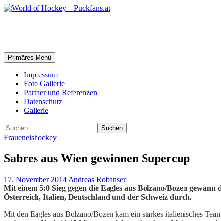
Zum
Inhalt
springen
World of Hockey – Puckfans.at
Suchen
Primäres Menü
Impressum
Foto Gallerie
Partner und Referenzen
Datenschutz
Gallerie
Suchen
nach:
Fraueneishockey
Sabres aus Wien gewinnen Supercup
17. November 2014
Andreas Robanser
Mit einem 5:0 Sieg gegen die Eagles aus Bolzano/Bozen gewann
Österreich, Italien, Deutschland und der Schweiz durch.
Mit den Eagles aus Bolzano/Bozen kam ein starkes italienisches Tea