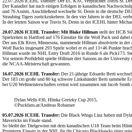
22.07.2026 ICEHL Transfer: Der EC KAC verpflichtet Travis St. De
Der Kanadier hat nach einigen Erfolgen in kanadischen Nachwuchslig
und 76 Assists. Anschließend wechselte St. Denis in die deutsche DE
Straubing Tigers zurückzukehren. In den vier Jahren in der DEL verb
In der letzten Saison war Travis St. Denis in der ICEHL hinter Micha
20.07.2026 ICEHL Transfer: Mit Blake Hillman
stellt der HCB Sü
Spielzeiten in Hartford auf 176 Einsätze für die Wolf Pack und dabei e
Der aus Elk River, Minnesota, stammende Hillman absolvierte in der
Wolf Backs insgesamt 293 Spiele wobei er es auf 13+46 Punkte brach
Hillman wurde im NHL Entry Draft 2016 in Runde 6 als Pick173. Stel
Vor seinem Profidebüt spielte Hillman drei Saisons an der Universi
die NCAA-Meisterschaft gewannen.
16.07.2026 ICEHL Transfer:
Der 21-jährige Edoardo Berti wechse
Der 183 cm große und 80 kg schwere Linkshänder Berti sammelte Erfa
bei U20 Weltmeisterschaften vertrat wird zusammen mit Jacob Smith d
Dylan Wells #30, Hlinka Gretzky Cup 2015,
©Puckfans.at/Andreas Robanser
05.07.2026 ICEHL Transfer:
Die Black Wings Linz haben mit Dyla
Mavericks im Finale stand.
So bleibt der Titelgewinn mit dem kanadischen U18 Team beim Hlink
Premieren Einsatz in der NHL für die Chicago Blackhawks einer seine