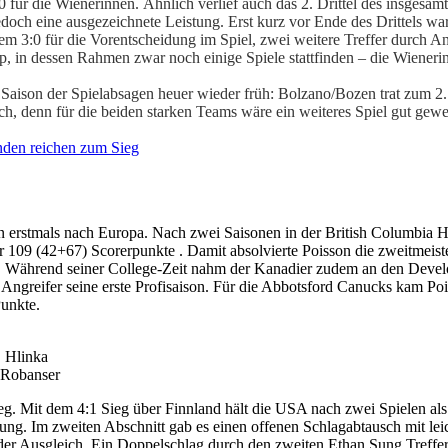
für die Wienerinnen. Ähnlich verlief auch das 2. Drittel des insgesamt
edoch eine ausgezeichnete Leistung. Erst kurz vor Ende des Drittels wa
t dem 3:0 für die Vorentscheidung im Spiel, zwei weitere Treffer durch 
n dessen Rahmen zwar noch einige Spiele stattfinden – die Wienerin
 Saison der Spielabsagen heuer wieder früh: Bolzano/Bozen trat zum 
ich, denn für die beiden starken Teams wäre ein weiteres Spiel gut gew
den reichen zum Sieg
n erstmals nach Europa. Nach zwei Saisonen in der British Columbia H
r 109 (42+67) Scorerpunkte . Damit absolvierte Poisson die zweitmeist
tän. Während seiner College-Zeit nahm der Kanadier zudem an den Dev
der Angreifer seine erste Profisaison. Für die Abbotsford Canucks kam 
Punkte.
, Hlinka
 Robanser
g. Mit dem 4:1 Sieg über Finnland hält die USA nach zwei Spielen al
rung. Im zweiten Abschnitt gab es einen offenen Schlagabtausch mit le
r der Ausgleich. Ein Doppelschlag durch den zweiten Ethan Sung Treff