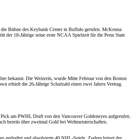
f die Bühne des Keybank Center in Buffalo gerufen. McKenna
t der 18-Jährige seine erste NCAA Spielzeit für die Penn State
ahre bekannt. Die Weizerin, wurde Mitte Februar von den Boston
wn erhielt die 26-Jährige Schafzahl einen zwei Jahres Vertrag.
 1 Pick am PWHL Draft von den Vancouver Goldeneyes aufgerufen.
h bereits über zweimal Gold bei Weltmeisterschaften.
rs gedraftet und absolvierte 40 NHL-Spiele. Zudem bringt der