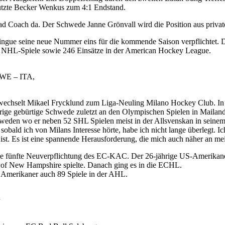
 nutzte Becker Wenkus zum 4:1 Endstand.
ad Coach da. Der Schwede Janne Grönvall wird die Position aus privat
gue seine neue Nummer eins für die kommende Saison verpflichtet. De
51 NHL-Spiele sowie 246 Einsätze in der American Hockey League.
SWE – ITA,
wechselt Mikael Frycklund zum Liga-Neuling Milano Hockey Club. In B
ige gebürtige Schwede zuletzt an den Olympischen Spielen in Mailand 
hweden wo er neben 52 SHL Spielen meist in der Allsvenskan in seinem 
 sobald ich von Milans Interesse hörte, habe ich nicht lange überlegt. I
ist. Es ist eine spannende Herausforderung, die mich auch näher an mei
ie fünfte Neuverpflichtung des EC-KAC. Der 26-jährige US-Amerikaner
v. of New Hampshire spielte. Danach ging es in die ECHL.
 Amerikaner auch 89 Spiele in der AHL.