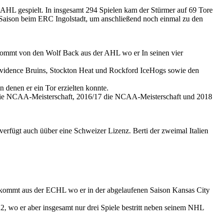
AHL gespielt. In insgesamt 294 Spielen kam der Stürmer auf 69 Tore
L-Saison beim ERC Ingolstadt, um anschließend noch einmal zu den
 kommt von den Wolf Back aus der AHL wo er In seinen vier
rovidence Bruins, Stockton Heat und Rockford IceHogs sowie den
denen er ein Tor erzielten konnte.
17 die NCAA-Meisterschaft, 2016/17 die NCAA-Meisterschaft und 2018
erfügt auch üüber eine Schweizer Lizenz. Berti der zweimal Italien
kommt aus der ECHL wo er in der abgelaufenen Saison Kansas City
 wo er aber insgesamt nur drei Spiele bestritt neben seinem NHL