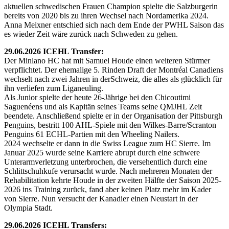
aktuellen schwedischen Frauen Champion spielte die Salzburgerin
bereits von 2020 bis zu ihren Wechsel nach Nordamerika 2024.
Anna Meixner entschied sich nach dem Ende der PWHL Saison das
es wieder Zeit wäre zurück nach Schweden zu gehen.
29.06.2026 ICEHL Transfer:
Der Minlano HC hat mit Samuel Houde einen weiteren Stürmer
verpflichtet. Der ehemalige 5. Rinden Draft der Montréal Canadiens
wechselt nach zwei Jahren in derSchweiz, die alles als glücklich für
ihn verliefen zum Liganeuling.
Als Junior spielte der heute 26-Jährige bei den Chicoutimi
Saguenéens und als Kapitän seines Teams seine QMJHL Zeit
beendete. Anschließend spielte er in der Organisation der Pittsburgh
Penguins, bestritt 100 AHL-Spiele mit den Wilkes-Barre/Scranton
Penguins 61 ECHL-Partien mit den Wheeling Nailers.
2024 wechselte er dann in die Swiss League zum HC Sierre. Im
Januar 2025 wurde seine Karriere abrupt durch eine schwere
Unterarmverletzung unterbrochen, die versehentlich durch eine
Schlittschuhkufe verursacht wurde. Nach mehreren Monaten der
Rehabilitation kehrte Houde in der zweiten Hälfte der Saison 2025-
2026 ins Training zurück, fand aber keinen Platz mehr im Kader
von Sierre. Nun versucht der Kanadier einen Neustart in der
Olympia Stadt.
29.06.2026 ICEHL Transfers: