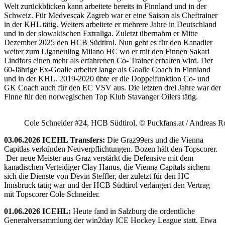
Welt zurückblicken kann arbeitete bereits in Finnland und in der
Schweiz. Für Medvescak Zagreb war er eine Saison als Cheftrainer
in der KHL tätig. Weiters arbeitete er mehrere Jahre in Deutschland
und in der slowakischen Extraliga. Zuletzt übernahm er Mitte
Dezember 2025 den HCB Südtirol. Nun geht es für den Kanadier
weiter zum Liganeuling Milano HC wo er mit den Finnen Sakari
Lindfors einen mehr als erfahrenen Co- Trainer erhalten wird. Der
60-Jährige Ex-Goalie arbeitet lange als Goalie Coach in Finnland
und in der KHL. 2019-2020 übte er die Doppelfunktion Co- und
GK Coach auch für den EC VSV aus. Die letzten drei Jahre war der
Finne für den norwegischen Top Klub Stavanger Oilers tätig.
Cole Schneider #24, HCB Südtirol, © Puckfans.at / Andreas R
03.06.2026 ICEHL Transfers:
Die Graz99ers und die Vienna
Capitlas verkünden Neuverpflichtungen. Bozen hält den Topscorer.
Der neue Meister aus Graz verstärkt die Defensive mit dem
kanadischen Verteidiger Clay Hanus, die Vienna Capitals sichern
sich die Dienste von Devin Steffler, der zuletzt für den HC
Innsbruck tätig war und der HCB Südtirol verlängert den Vertrag
mit Topscorer Cole Schneider.
01.06.2026 ICEHL:
Heute fand in Salzburg die ordentliche
Generalversammlung der win2day ICE Hockey League statt. Etwa