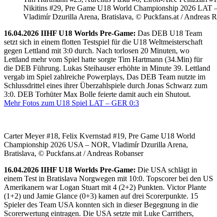
Nikitins #29, Pre Game U18 World Championship 2026 LAT 
Vladimír Dzurilla Arena, Bratislava, © Puckfans.at / Andreas 
16.04.2026 IIHF U18 Worlds Pre-Game:
Das DEB U18 Team
setzt sich in einem flotten Testspiel für die U18 Weltmeisterschaft
gegen Lettland mit 3:0 durch. Nach torlosen 20 Minuten, wo
Lettland mehr vom Spiel hatte sorgte Tim Hartmann (34.Min) für
die DEB Führung. Lukas Steihauser erhöhte in Minute 39. Lettland
vergab im Spiel zahlreiche Powerplays, Das DEB Team nutzte im
Schlussdrittel eines ihrer Überzahlspiele durch Jonas Schwarz zum
3:0. DEB Torhüter Max Bolle feierte damit auch ein Shutout.
Mehr Fotos zum U18 Spiel LAT – GER 0:3
Carter Meyer #18, Felix Kvernstad #19, Pre Game U18 World
Championship 2026 USA – NOR, Vladimír Dzurilla Arena,
Bratislava, © Puckfans.at / Andreas Robanser
16.04.2026 IIHF U18 Worlds Pre-Game:
Die USA schlägt in
einem Test in Bratislava Norgwegen mit 10:0. Topscorer bei den US
Amerikanern war Logan Stuart mit 4 (2+2) Punkten. Victor Plante
(1+2) und Jamie Glance (0+3) kamen auf drei Scorerpunkte. 15
Spieler des Team USA konnten sich in dieser Begegnung in die
Scorerwertung eintragen. Die USA setzte mit Luke Carrithers,