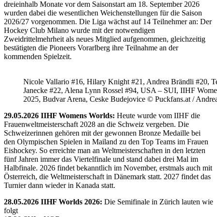
dreieinhalb Monate vor dem Saisonstart am 18. September 2026
wurden dabei die wesentlichen Weichenstellungen für die Saison
2026/27 vorgenommen. Die Liga wächst auf 14 Teilnehmer an: Der
Hockey Club Milano wurde mit der notwendigen
Zweidrittelmehrheit als neues Mitglied aufgenommen, gleichzeitig
bestätigten die Pioneers Vorarlberg ihre Teilnahme an der
kommenden Spielzeit.
Nicole Vallario #16, Hilary Knight #21, Andrea Brändli #20, T
Janecke #22, Alena Lynn Rossel #94, USA – SUI, IIHF Wome
2025, Budvar Arena, Ceske Budejovice © Puckfans.at / Andre
29.05.2026 IIHF Womens Worlds:
Heute wurde vom IIHF die
Frauenweltmeisterschaft 2028 an die Schweiz vergeben. Die
Schweizerinnen gehören mit der gewonnen Bronze Medaille bei
den Olympischen Spielen in Mailand zu den Top Teams im Frauen
Eishockey. So erreichte man an Weltmeisterschaften in den letzten
fünf Jahren immer das Viertelfinale und stand dabei drei Mal im
Halbfinale. 2026 findet bekanntlich im November, erstmals auch mit
Österreich, die Weltmeisterschaft in Dänemark statt. 2027 findet das
Turnier dann wieder in Kanada statt.
28.05.2026 IIHF Worlds 2026:
Die Semifinale in Zürich lauten wie
folgt