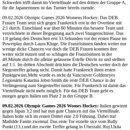
Schweden trifft damit im Viertelfinale auf den dritten der Gruppe A,
für die Japanerinnen ist das Turnier bereits zuende.
09.02.2026 Olympic Games 2026 Womens Hockey: Das DEB
Frauen Team setzt sich gegen Frankreich erst in der Overtime mit
2:1 durch. Eutschland war über 60 Minuten das bessere Team und
verzeichnete in dieser Begegnung auch zwei Stangenschüsse. Das
1:0 gelang den Deutschen erst 33.Sekunden vor der ersten Pause im
Powerplay durch Laura Kluge. Die Französinnen fanden weiter nur
wenige dicke Chancen vor doch die DEB Frauen konnten ihre
weiter nicht nutzen und so schlugen die Französinnen in der
49.Minute durch die alleine gelassene Estelle Duvin zu und stellten
auf 1:1. Im dritten Abschnitt drückten die Deutschen weiter doch der
Siegestreffer gelang nicht. Damit hatte Frankreich ihren ersten
Punktgewinn.Mehr wurde es nicht da Vancouver Goldeneyes
Legionärin Katarina Jobst-Smith die erste DEB Chance in der
Verlängerung zum Siegestreffer nutzte. Für Frankreich ist damit das
Viertelfinale nicht mehr möglich. Für das DEB Team geht es
morgen gegen Italien um Platz 2 in der Gruppe B.
09.02.2026 Olympic Games 2026 Womes Hockey:
Italien gewinnt
gegen Japan 3:2 und hat nun gute Chancen auf das Viertelfinale.
Italien holte sich im ersten Drittel eine 2:0 Führung. Dabei traf
Mathilde Fantin zweimal. Das erste Tor erzielte sice vom Bully
Punkt (13.) und der zweite Treffer gelang in Überzahl. Ruj Ukita