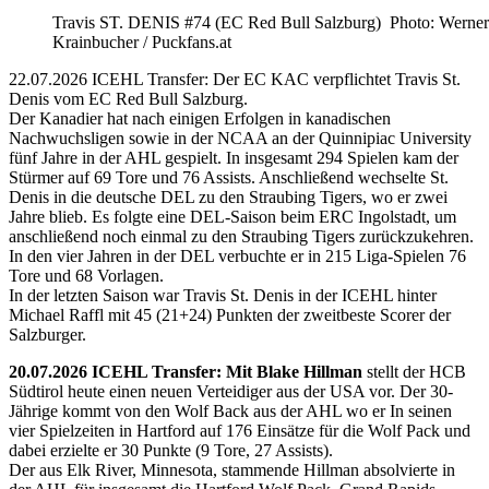
Travis ST. DENIS #74 (EC Red Bull Salzburg) Photo: Werner
Krainbucher / Puckfans.at
22.07.2026 ICEHL Transfer: Der EC KAC verpflichtet Travis St.
Denis vom EC Red Bull Salzburg.
Der Kanadier hat nach einigen Erfolgen in kanadischen
Nachwuchsligen sowie in der NCAA an der Quinnipiac University
fünf Jahre in der AHL gespielt. In insgesamt 294 Spielen kam der
Stürmer auf 69 Tore und 76 Assists. Anschließend wechselte St.
Denis in die deutsche DEL zu den Straubing Tigers, wo er zwei
Jahre blieb. Es folgte eine DEL-Saison beim ERC Ingolstadt, um
anschließend noch einmal zu den Straubing Tigers zurückzukehren.
In den vier Jahren in der DEL verbuchte er in 215 Liga-Spielen 76
Tore und 68 Vorlagen.
In der letzten Saison war Travis St. Denis in der ICEHL hinter
Michael Raffl mit 45 (21+24) Punkten der zweitbeste Scorer der
Salzburger.
20.07.2026 ICEHL Transfer: Mit Blake Hillman
stellt der HCB
Südtirol heute einen neuen Verteidiger aus der USA vor. Der 30-
Jährige kommt von den Wolf Back aus der AHL wo er In seinen
vier Spielzeiten in Hartford auf 176 Einsätze für die Wolf Pack und
dabei erzielte er 30 Punkte (9 Tore, 27 Assists).
Der aus Elk River, Minnesota, stammende Hillman absolvierte in