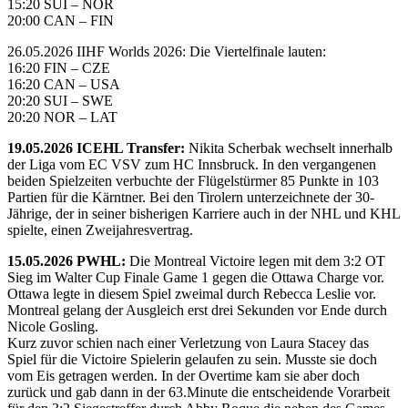
15:20 SUI – NOR
20:00 CAN – FIN
26.05.2026 IIHF Worlds 2026: Die Viertelfinale lauten:
16:20 FIN – CZE
16:20 CAN – USA
20:20 SUI – SWE
20:20 NOR – LAT
19.05.2026 ICEHL Transfer:
Nikita Scherbak wechselt innerhalb
der Liga vom EC VSV zum HC Innsbruck. In den vergangenen
beiden Spielzeiten verbuchte der Flügelstürmer 85 Punkte in 103
Partien für die Kärntner. Bei den Tirolern unterzeichnete der 30-
Jährige, der in seiner bisherigen Karriere auch in der NHL und KHL
spielte, einen Zweijahresvertrag.
15.05.2026 PWHL:
Die Montreal Victoire legen mit dem 3:2 OT
Sieg im Walter Cup Finale Game 1 gegen die Ottawa Charge vor.
Ottawa legte in diesem Spiel zweimal durch Rebecca Leslie vor.
Montreal gelang der Ausgleich erst drei Sekunden vor Ende durch
Nicole Gosling.
Kurz zuvor schien nach einer Verletzung von Laura Stacey das
Spiel für die Victoire Spielerin gelaufen zu sein. Musste sie doch
vom Eis getragen werden. In der Overtime kam sie aber doch
zurück und gab dann in der 63.Minute die entscheidende Vorarbeit