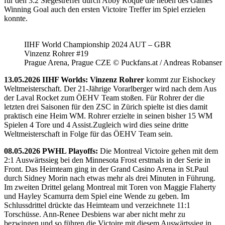
für den 3:2 Siegestreffer durch Abby Roque die neben des Games
Winning Goal auch den ersten Victoire Treffer im Spiel erzielen
konnte.
IIHF World Championship 2024 AUT – GBR
Vinzenz Rohrer #19
Prague Arena, Prague CZE © Puckfans.at / Andreas Robanser
13.05.2026 IIHF Worlds: Vinzenz Rohrer
kommt zur Eishockey
Weltmeisterschaft. Der 21-Jährige Vorarlberger wird nach dem Aus
der Laval Rocket zum ÖEHV Team stoßen. Für Rohrer der die
letzten drei Saisonen für den ZSC in Zürich spielte ist dies damit
praktisch eine Heim WM. Rohrer erzielte in seinen bisher 15 WM
Spielen 4 Tore und 4 Assist.Zugleich wird dies seine dritte
Weltmeisterschaft in Folge für das ÖEHV Team sein.
08.05.2026 PWHL Playoffs:
Die Montreal Victoire gehen mit dem
2:1 Auswärtssieg bei den Minnesota Frost erstmals in der Serie in
Front. Das Heimteam ging in der Grand Casino Arena in St.Paul
durch Sidney Morin nach etwas mehr als drei Minuten in Führung.
Im zweiten Drittel gelang Montreal mit Toren von Maggie Flaherty
und Hayley Scamurra dem Spiel eine Wende zu geben. Im
Schlussdrittel drückte das Heimteam und verzeichnete 11:1
Torschüsse. Ann-Renee Desbiens war aber nicht mehr zu
bezwingen und so führen die Victoire mit diesem Auswärtssieg in