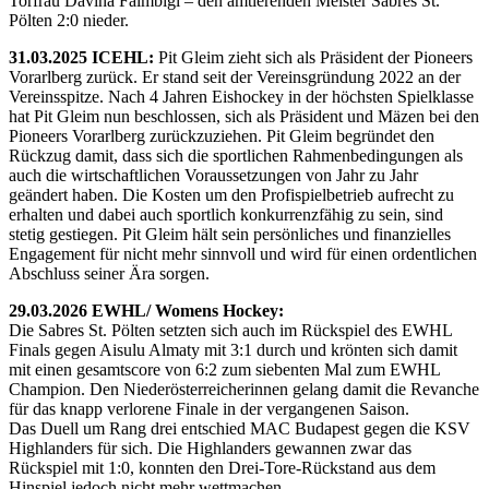
Torfrau Davina Falmbigl – den amtierenden Meister Sabres St.
Pölten 2:0 nieder.
31.03.2025 ICEHL:
Pit Gleim zieht sich als Präsident der Pioneers
Vorarlberg zurück. Er stand seit der Vereinsgründung 2022 an der
Vereinsspitze. Nach 4 Jahren Eishockey in der höchsten Spielklasse
hat Pit Gleim nun beschlossen, sich als Präsident und Mäzen bei den
Pioneers Vorarlberg zurückzuziehen. Pit Gleim begründet den
Rückzug damit, dass sich die sportlichen Rahmenbedingungen als
auch die wirtschaftlichen Voraussetzungen von Jahr zu Jahr
geändert haben. Die Kosten um den Profispielbetrieb aufrecht zu
erhalten und dabei auch sportlich konkurrenzfähig zu sein, sind
stetig gestiegen. Pit Gleim hält sein persönliches und finanzielles
Engagement für nicht mehr sinnvoll und wird für einen ordentlichen
Abschluss seiner Ära sorgen.
29.03.2026 EWHL/ Womens Hockey:
Die Sabres St. Pölten setzten sich auch im Rückspiel des EWHL
Finals gegen Aisulu Almaty mit 3:1 durch und krönten sich damit
mit einen gesamtscore von 6:2 zum siebenten Mal zum EWHL
Champion. Den Niederösterreicherinnen gelang damit die Revanche
für das knapp verlorene Finale in der vergangenen Saison.
Das Duell um Rang drei entschied MAC Budapest gegen die KSV
Highlanders für sich. Die Highlanders gewannen zwar das
Rückspiel mit 1:0, konnten den Drei-Tore-Rückstand aus dem
Hinspiel jedoch nicht mehr wettmachen.