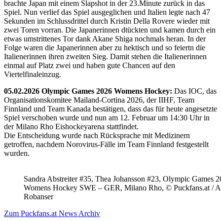
brachte Japan mit einem Slapshot in der 23.Minute zurück in das
Spiel. Nun verlief das Spiel ausgeglichen und Italien legte nach 47
Sekunden im Schlussdrittel durch Kristin Della Rovere wieder mit
zwei Toren vorran. Die Japanerinnen dtückten und kamen durch ein
etwas umstrittenes Tor dank Akane Shiga nochmals heran. In der
Folge waren die Japanerinnen aber zu hektisch und so feiertn die
Italienerinnen ihren zweiten Sieg. Damit stehen die Italienerinnen
einmal auf Platz zwei und haben gute Chancen auf den
Viertelfinaleinzug.
05.02.2026 Olympic Games 2026 Womens Hockey:
Das IOC, das
Organisationskomitee Mailand-Cortina 2026, der IIHF, Team
Finnland und Team Kanada bestätigen, dass das für heute angesetzte
Spiel verschoben wurde und nun am 12. Februar um 14:30 Uhr in
der Milano Rho Eishockeyarena stattfindet.
Die Entscheidung wurde nach Rücksprache mit Medizinern
getroffen, nachdem Norovirus-Fälle im Team Finnland festgestellt
wurden.
Sandra Abstreiter #35, Thea Johansson #23, Olympic Games 
Womens Hockey SWE – GER, Milano Rho, © Puckfans.at / A
Robanser
Zum Puckfans.at News Archiv