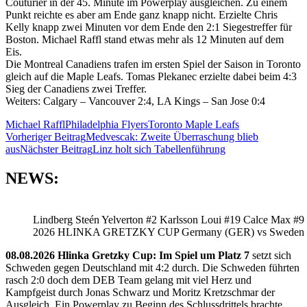
Couturier in der 45. Minute im Powerplay ausgleichen. Zu einem
Punkt reichte es aber am Ende ganz knapp nicht. Erzielte Chris
Kelly knapp zwei Minuten vor dem Ende den 2:1 Siegestreffer für
Boston. Michael Raffl stand etwas mehr als 12 Minuten auf dem
Eis.
Die Montreal Canadiens trafen im ersten Spiel der Saison in Toronto
gleich auf die Maple Leafs. Tomas Plekanec erzielte dabei beim 4:3
Sieg der Canadiens zwei Treffer.
Weiters: Calgary – Vancouver 2:4, LA Kings – San Jose 0:4
Michael Raffl
Philadelphia Flyers
Toronto Maple Leafs
Beitragsnavigation
Vorheriger Beitrag
Medvescak: Zweite Überraschung blieb
aus
Nächster Beitrag
Linz holt sich Tabellenführung
NEWS:
Lindberg Steén Yelverton #2 Karlsson Loui #19 Calce Max #9
2026 HLINKA GRETZKY CUP Germany (GER) vs Sweden
08.08.2026 Hlinka Gretzky Cup: Im Spiel um Platz 7
setzt sich
Schweden gegen Deutschland mit 4:2 durch. Die Schweden führten
rasch 2:0 doch dem DEB Team gelang mit viel Herz und
Kampfgeist durch Jonas Schwarz und Moritz Kretzschmar der
Ausgleich. Ein Powerplay zu Beginn des Schlussdrittels brachte