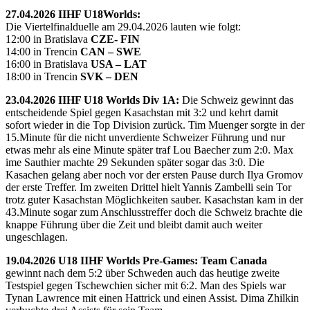
27.04.2026 IIHF U18Worlds:
Die Viertelfinalduelle am 29.04.2026 lauten wie folgt:
12:00 in Bratislava
CZE- FIN
14:00 in Trencin
CAN – SWE
16:00 in Bratislava
USA – LAT
18:00 in Trencin
SVK – DEN
23.04.2026 IIHF U18 Worlds Div 1A:
Die Schweiz gewinnt das
entscheidende Spiel gegen Kasachstan mit 3:2 und kehrt damit
sofort wieder in die Top Division zurück. Tim Muenger sorgte in der
15.Minute für die nicht unverdiente Schweizer Führung und nur
etwas mehr als eine Minute später traf Lou Baecher zum 2:0. Max
ime Sauthier machte 29 Sekunden später sogar das 3:0. Die
Kasachen gelang aber noch vor der ersten Pause durch Ilya Gromov
der erste Treffer. Im zweiten Drittel hielt Yannis Zambelli sein Tor
trotz guter Kasachstan Möglichkeiten sauber. Kasachstan kam in der
43.Minute sogar zum Anschlusstreffer doch die Schweiz brachte die
knappe Führung über die Zeit und bleibt damit auch weiter
ungeschlagen.
19.04.2026 U18 IIHF Worlds Pre-Games: Team Canada
gewinnt nach dem 5:2 über Schweden auch das heutige zweite
Testspiel gegen Tschewchien sicher mit 6:2. Man des Spiels war
Tynan Lawrence mit einen Hattrick und einen Assist. Dima Zhilkin