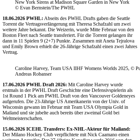
New York Sirens at Madison Square Garden in New York
© Evan Bernstein/The PWHL
18.06.2026 PWHL:
Abseits des PWHL Drafts gaben die Seattle
Torrent die Vertragsverlängerung mit Theresa Schafzahl um zwei
weitere Jahre bekannt. Die Weizerin, wurde Mitte Februar von den
Boston Fleet nach Seattle transferiert. Für die Torrent gelangen ihr
dann in 11 Spielen 9 (2+7) Punkte. Zusammen mit Aneta Tejralova
und Emily Brown erhielt die 26-Jährige Schafzahl einen zwei Jahres
Vertrag.
Caroline Harvey, Team USA IIHF Womens Worlds 2025, © Puc
Andreas Robanser
17.06.2026 PWHL Draft 2026:
Mit Caroline Harvey wurde
erstmals in der PWHL Draft Geschichte eine Defensivspielerin als
1st Round 1 Pick am PWHL Draft von den Vancouver Goldeneyes
aufgerufen. Die 23-Jährige US Amerikanerin von der Univ. of
Wisconsin gewann im Februar mit Team USA Olympia Gold in
Mailand und sie jubelte auch bereits über zweimal Gold bei
Weltmeisterschaften.
15.06.2026 ICEHL Transfers: Ex-NHL-Akteur für Mailand:
Der Milano Hockey Club verpflichtete mit Nick Caamano einen