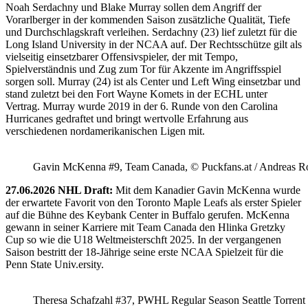
Noah Serdachny und Blake Murray sollen dem Angriff der
Vorarlberger in der kommenden Saison zusätzliche Qualität, Tiefe
und Durchschlagskraft verleihen. Serdachny (23) lief zuletzt für die
Long Island University in der NCAA auf. Der Rechtsschütze gilt als
vielseitig einsetzbarer Offensivspieler, der mit Tempo,
Spielverständnis und Zug zum Tor für Akzente im Angriffsspiel
sorgen soll. Murray (24) ist als Center und Left Wing einsetzbar und
stand zuletzt bei den Fort Wayne Komets in der ECHL unter
Vertrag. Murray wurde 2019 in der 6. Runde von den Carolina
Hurricanes gedraftet und bringt wertvolle Erfahrung aus
verschiedenen nordamerikanischen Ligen mit.
Gavin McKenna #9, Team Canada, © Puckfans.at / Andreas R
27.06.2026 NHL Draft:
Mit dem Kanadier Gavin McKenna wurde
der erwartete Favorit von den Toronto Maple Leafs als erster Spieler
auf die Bühne des Keybank Center in Buffalo gerufen. McKenna
gewann in seiner Karriere mit Team Canada den Hlinka Gretzky
Cup so wie die U18 Weltmeisterschft 2025. In der vergangenen
Saison bestritt der 18-Jährige seine erste NCAA Spielzeit für die
Penn State Univ.ersity.
Theresa Schafzahl #37, PWHL Regular Season Seattle Torrent 