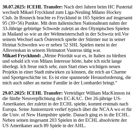
30.07.2025: ICEHL Transfer:
Nach drei Jahren beim HC Pustertal
wechselt Mikael Frycklund zum Liga-Neuling Milano Hockey
Club. In Bruneck brachte es Frycklund in 165 Spielen auf insgesamt
95 (39+56) Punkte. Mit dem italienischen Nationalteam nahm der
33-Jährige gebürtige Schwede zuletzt an den Olympischen Spielen
in Mailand so wie an der Weltmeisterschaft in der Schweiz teil.Vor
seinem Wechsel nach Österreich spielte der Stürmer nur in seiner
Heimat Schweden wo er neben 52 SHL Spielen meist in der
Allsvenskan in seinem Heimatort Vasteras tätig war.
Mikael Frycklund:
„Meine Priorität war es, in Italien zu bleiben
und sobald ich von Milans Interesse hörte, habe ich nicht lange
überlegt. Ich freue mich sehr, zum Start eines wichtigen neuen
Projekts in einer Stadt mitwirken zu können, die reich an Charme
und Sportgeschichte ist. Es ist eine spannende Herausforderung, die
mich auch näher an meine Familie in der Lombardei bringt.“
29.07.2025: ICEHL Transfer:
Verteidiger William MacKinnon ist
die fünfte Neuverpflichtung des EC-KAC. Der 26-jährige US-
Amerikaner, der zuletzt in der ECHL spielte, kommt erstmals nach
Europa. Seine Juniorenzeit verlief typisch über die NCAA wo er für
die Univ. of New Hampshire spielte. Danach ging es in die ECHL.
Neben seinen insgesamt 203 Spielen in der ECHL absolvierte der
US Amerikaner auch 89 Spiele in der AHL.