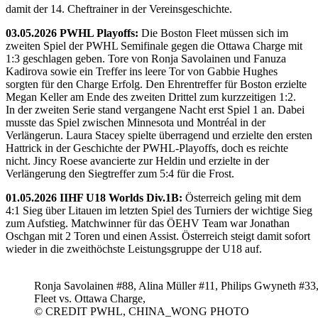
damit der 14. Cheftrainer in der Vereinsgeschichte.
03.05.2026 PWHL Playoffs:
Die Boston Fleet müssen sich im
zweiten Spiel der PWHL Semifinale gegen die Ottawa Charge mit
1:3 geschlagen geben. Tore von Ronja Savolainen und Fanuza
Kadirova sowie ein Treffer ins leere Tor von Gabbie Hughes
sorgten für den Charge Erfolg. Den Ehrentreffer für Boston erzielte
Megan Keller am Ende des zweiten Drittel zum kurzzeitigen 1:2.
In der zweiten Serie stand vergangene Nacht erst Spiel 1 an. Dabei
musste das Spiel zwischen Minnesota und Montréal in der
Verlängerun. Laura Stacey spielte überragend und erzielte den ersten
Hattrick in der Geschichte der PWHL-Playoffs, doch es reichte
nicht. Jincy Roese avancierte zur Heldin und erzielte in der
Verlängerung den Siegtreffer zum 5:4 für die Frost.
01.05.2026 IIHF U18 Worlds Div.1B:
Österreich geling mit dem
4:1 Sieg über Litauen im letzten Spiel des Turniers der wichtige Sieg
zum Aufstieg. Matchwinner für das ÖEHV Team war Jonathan
Oschgan mit 2 Toren und einen Assist. Österreich steigt damit sofort
wieder in die zweithöchste Leistungsgruppe der U18 auf.
Ronja Savolainen #88, Alina Müller #11, Philips Gwyneth #33
Fleet vs. Ottawa Charge,
© CREDIT PWHL, CHINA_WONG PHOTO