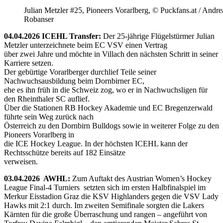
Julian Metzler #25, Pioneers Vorarlberg, © Puckfans.at / Andre
Robanser
04.04.2026 ICEHL Transfer:
Der 25-jährige Flügelstürmer Julian
Metzler unterzeichnete beim EC VSV einen Vertrag
über zwei Jahre und möchte in Villach den nächsten Schritt in seiner
Karriere setzen.
Der gebürtige Vorarlberger durchlief Teile seiner
Nachwuchsausbildung beim Dornbirner EC,
ehe es ihn früh in die Schweiz zog, wo er in Nachwuchsligen für
den Rheinthaler SC auflief.
Über die Stationen RB Hockey Akademie und EC Bregenzerwald
führte sein Weg zurück nach
Österreich zu den Dornbirn Bulldogs sowie in weiterer Folge zu den
Pioneers Vorarlberg in
die ICE Hockey League. In der höchsten ICEHL kann der
Rechtsschütze bereits auf 182 Einsätze
verweisen.
03.04.2026 AWHL:
Zum Auftakt des Austrian Women’s Hockey
League Final-4 Turniers setzten sich im ersten Halbfinalspiel im
Merkur Eisstadion Graz die KSV Highlanders gegen die VSV Lady
Hawks mit 2:1 durch. Im zweiten Semifinale sorgten die Lakers
Kärnten für die große Überraschung und rangen – angeführt von