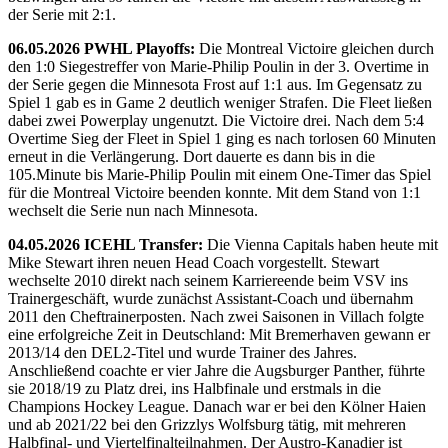
der Serie mit 2:1.
06.05.2026 PWHL Playoffs:
Die Montreal Victoire gleichen durch
den 1:0 Siegestreffer von Marie-Philip Poulin in der 3. Overtime in
der Serie gegen die Minnesota Frost auf 1:1 aus. Im Gegensatz zu
Spiel 1 gab es in Game 2 deutlich weniger Strafen. Die Fleet ließen
dabei zwei Powerplay ungenutzt. Die Victoire drei. Nach dem 5:4
Overtime Sieg der Fleet in Spiel 1 ging es nach torlosen 60 Minuten
erneut in die Verlängerung. Dort dauerte es dann bis in die
105.Minute bis Marie-Philip Poulin mit einem One-Timer das Spiel
für die Montreal Victoire beenden konnte. Mit dem Stand von 1:1
wechselt die Serie nun nach Minnesota.
04.05.2026 ICEHL Transfer:
Die Vienna Capitals haben heute mit
Mike Stewart ihren neuen Head Coach vorgestellt. Stewart
wechselte 2010 direkt nach seinem Karriereende beim VSV ins
Trainergeschäft, wurde zunächst Assistant-Coach und übernahm
2011 den Cheftrainerposten. Nach zwei Saisonen in Villach folgte
eine erfolgreiche Zeit in Deutschland: Mit Bremerhaven gewann er
2013/14 den DEL2-Titel und wurde Trainer des Jahres.
Anschließend coachte er vier Jahre die Augsburger Panther, führte
sie 2018/19 zu Platz drei, ins Halbfinale und erstmals in die
Champions Hockey League. Danach war er bei den Kölner Haien
und ab 2021/22 bei den Grizzlys Wolfsburg tätig, mit mehreren
Halbfinal- und Viertelfinalteilnahmen. Der Austro-Kanadier ist