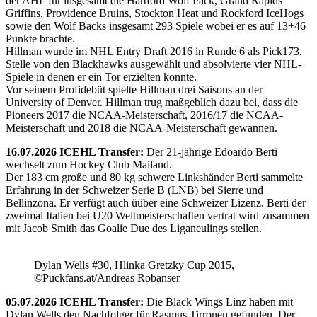
der AHL für insgesamt die Hartford Wolf Pack, Grand Rapids
Griffins, Providence Bruins, Stockton Heat und Rockford IceHogs
sowie den Wolf Backs insgesamt 293 Spiele wobei er es auf 13+46
Punkte brachte.
Hillman wurde im NHL Entry Draft 2016 in Runde 6 als Pick173.
Stelle von den Blackhawks ausgewählt und absolvierte vier NHL-
Spiele in denen er ein Tor erzielten konnte.
Vor seinem Profidebüt spielte Hillman drei Saisons an der
University of Denver. Hillman trug maßgeblich dazu bei, dass die
Pioneers 2017 die NCAA-Meisterschaft, 2016/17 die NCAA-
Meisterschaft und 2018 die NCAA-Meisterschaft gewannen.
16.07.2026 ICEHL Transfer:
Der 21-jährige Edoardo Berti
wechselt zum Hockey Club Mailand.
Der 183 cm große und 80 kg schwere Linkshänder Berti sammelte
Erfahrung in der Schweizer Serie B (LNB) bei Sierre und
Bellinzona. Er verfügt auch üüber eine Schweizer Lizenz. Berti der
zweimal Italien bei U20 Weltmeisterschaften vertrat wird zusammen
mit Jacob Smith das Goalie Due des Liganeulings stellen.
Dylan Wells #30, Hlinka Gretzky Cup 2015,
©Puckfans.at/Andreas Robanser
05.07.2026 ICEHL Transfer:
Die Black Wings Linz haben mit
Dylan Wells den Nachfolger für Rasmus Tirronen gefunden. Der