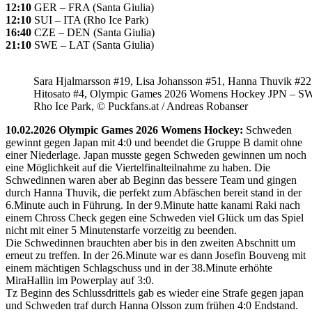
12:10
GER – FRA (Santa Giulia)
12:10
SUI – ITA (Rho Ice Park)
16:40
CZE – DEN (Santa Giulia)
21:10
SWE – LAT (Santa Giulia)
Sara Hjalmarsson #19, Lisa Johansson #51, Hanna Thuvik #22
Hitosato #4, Olympic Games 2026 Womens Hockey JPN – S
Rho Ice Park, © Puckfans.at / Andreas Robanser
10.02.2026 Olympic Games 2026 Womens Hockey:
Schweden
gewinnt gegen Japan mit 4:0 und beendet die Gruppe B damit ohne
einer Niederlage. Japan musste gegen Schweden gewinnen um noch
eine Möglichkeit auf die Viertelfinalteilnahme zu haben. Die
Schwedinnen waren aber ab Beginn das bessere Team und gingen
durch Hanna Thuvik, die perfekt zum Abfäschen bereit stand in der
6.Minute auch in Führung. In der 9.Minute hatte kanami Raki nach
einem Chross Check gegen eine Schweden viel Glück um das Spiel
nicht mit einer 5 Minutenstarfe vorzeitig zu beenden.
Die Schwedinnen brauchten aber bis in den zweiten Abschnitt um
erneut zu treffen. In der 26.Minute war es dann Josefin Bouveng mit
einem mächtigen Schlagschuss und in der 38.Minute erhöhte
MiraHallin im Powerplay auf 3:0.
Tz Beginn des Schlussdrittels gab es wieder eine Strafe gegen japan
und Schweden traf durch Hanna Olsson zum frühen 4:0 Endstand.