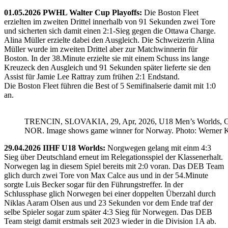
01.05.2026 PWHL Walter Cup Playoffs:
Die Boston Fleet
erzielten im zweiten Drittel innerhalb von 91 Sekunden zwei Tore
und sicherten sich damit einen 2:1-Sieg gegen die Ottawa Charge.
Alina Müller erzielte dabei den Ausgleich. Die Schweizerin Alina
Müller wurde im zweiten Drittel aber zur Matchwinnerin für
Boston. In der 38.Minute erzielte sie mit einem Schuss ins lange
Kreuzeck den Ausgleich und 91 Sekunden später lieferte sie den
Assist für Jamie Lee Rattray zum frühen 2:1 Endstand.
Die Boston Fleet führen die Best of 5 Semifinalserie damit mit 1:0
an.
TRENCIN, SLOVAKIA, 29, Apr, 2026, U18 Men’s Worlds, 
NOR. Image shows game winner for Norway. Photo: Werner K
29.04.2026 IIHF U18 Worlds:
Norgwegen gelang mit einm 4:3
Sieg über Deutschland erneut im Relegationsspiel der Klassenerhalt.
Norwegen lag in diesem Spiel bereits mit 2:0 voran. Das DEB Team
glich durch zwei Tore von Max Calce aus und in der 54.Minute
sorgte Luis Becker sogar für den Führungstreffer. In der
Schlussphase glich Norwegen bei einer doppelten Überzahl durch
Niklas Aaram Olsen aus und 23 Sekunden vor dem Ende traf der
selbe Spieler sogar zum später 4:3 Sieg für Norwegen. Das DEB
Team steigt damit erstmals seit 2023 wieder in die Division 1A ab.