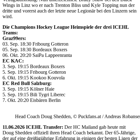
Wings in Linz wo er nach Trenton Bliss und Kyle Topping nun der
dritte und vorerst auch der letzte neue Legionär bei den Linzern sein
wird.
Die Champions Hockey League Heimspiele der drei ICEHL
Teams:
Graz99ers:
03. Sep. 18:30 Fribourg Gotteron
05. Sep. 18:30 Bordeaux Boxers
06. Okt. 20:20 SaiPa Lappeenranta
EC KAC:
3. Sep. 19:15 Bordeaux Boxers
5. Sep. 19:15 Fribourg Gotteron
6. Okt. 19:15 Kookoo Kouvola
EC Red Bull Salzburg:
3. Sep. 19:15 Kölner Haie
5. Sep. 19:15 Bili Tygri Liberec
7. Okt. 20:20 Eisbären Berlin
Head Coach Doug Shedden, © Puckfans.at / Andreas Robanse
11.06.2026 ICEHL Transfer:
Der HC Mailand gab heute mit
Doug Shedden offiziell ihren Head Coach bekannt. Der 65-Jährige,
der auf eine dreißigjährige Erfahrung in einigen der besten Ligen der