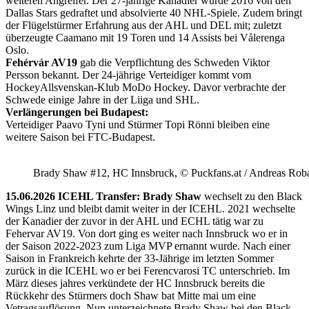
weiteren Angreifer. Der 27-jährige Kanadier wurde 2016 von den
Dallas Stars gedraftet und absolvierte 40 NHL-Spiele. Zudem bringt
der Flügelstürmer Erfahrung aus der AHL und DEL mit; zuletzt
überzeugte Caamano mit 19 Toren und 14 Assists bei Vålerenga
Oslo.
Fehérvár AV19
gab die Verpflichtung des Schweden Viktor
Persson bekannt. Der 24-jährige Verteidiger kommt vom
HockeyAllsvenskan-Klub MoDo Hockey. Davor verbrachte der
Schwede einige Jahre in der Liiga und SHL.
Verlängerungen bei Budapest:
Verteidiger Paavo Tyni und Stürmer Topi Rönni bleiben eine
weitere Saison bei FTC-Budapest.
Brady Shaw #12, HC Innsbruck, © Puckfans.at / Andreas Rob
15.06.2026 ICEHL Transfer: Brady Shaw
wechselt zu den Black
Wings Linz und bleibt damit weiter in der ICEHL. 2021 wechselte
der Kanadier der zuvor in der AHL und ECHL tätig war zu
Fehervar AV19. Von dort ging es weiter nach Innsbruck wo er in
der Saison 2022-2023 zum Liga MVP ernannt wurde. Nach einer
Saison in Frankreich kehrte der 33-Jährige im letzten Sommer
zurück in die ICEHL wo er bei Ferencvarosi TC unterschrieb. Im
März dieses jahres verkündete der HC Innsbruck bereits die
Rückkehr des Stürmers doch Shaw bat Mitte mai um eine
Vetragsauflösung. Nun unterzeichnete Brady Shaw bei den Black