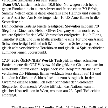
verbuchte drei Assists für sein Team.
Team USA
tat sich nach dem 10:0 über Norwegen auch heute
gegen Finnland nicht all zu schwer und feierte einen 7:3 Erfolg.
Sammy Nelson erzielte dabei ebnefalls eine Hattrick und steuerte
einen Assist bei. Am Ende trugen sich 10 US Amerikaner in die
Scorerliste ein.
Den höchsten Testsieg feierte
Gastgeber Slowakei
mit dem 7:0
Sieg über Dänemark. Neben Oliver Ozogany waren noch sechs
weitere Spieler für den WM Veranstalter erfolgreich. Jakub Floris,
Timothy Kazda und Ivan Matta erzielten je eine Tor und ein Assist.
Schweden fertigt Lettland mit 8:1 ab. Bei den Schweden gab es
gleich acht verschiedene Torchützen und gleich 14 Spieler erhielten
zumindest einen Scorerpunkt.
17.04.2026 ÖEHV/IIHF Worlds Testspiel
: In einer schnellen
Partie kreierte die ÖEHV-Auswahl die größeren Chancen, kam im
Mitteldrittel durch einen Doppelpack von Benjamin Nissner zur
verdienten 2:0-Führung. Italien verkürzte kurz darauf auf 1:2 und
kam durch Glück im Schlussabschnitt zum Ausgleich. In der
Overtime erzielte schließlich Peter Schneider den verdienten
Siegtreffer. Kommende Woche trifft sich das Nationalteam in
gleicher Konstellation in Wien, wo man am 23. April Tschechien
empfängt.
Tim Hartmann #23, Aurelius Pizka #6, Liron-Alec Pellizzari #16