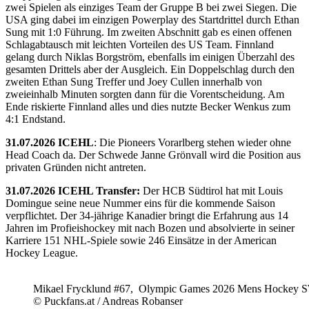
zwei Spielen als einziges Team der Gruppe B bei zwei Siegen. Die
USA ging dabei im einzigen Powerplay des Startdrittel durch Ethan
Sung mit 1:0 Führung. Im zweiten Abschnitt gab es einen offenen
Schlagabtausch mit leichten Vorteilen des US Team. Finnland
gelang durch Niklas Borgström, ebenfalls im einigen Überzahl des
gesamten Drittels aber der Ausgleich. Ein Doppelschlag durch den
zweiten Ethan Sung Treffer und Joey Cullen innerhalb von
zweieinhalb Minuten sorgten dann für die Vorentscheidung. Am
Ende riskierte Finnland alles und dies nutzte Becker Wenkus zum
4:1 Endstand.
31.07.2026 ICEHL
: Die Pioneers Vorarlberg stehen wieder ohne
Head Coach da. Der Schwede Janne Grönvall wird die Position aus
privaten Gründen nicht antreten.
31.07.2026 ICEHL Transfer:
Der HCB Südtirol hat mit Louis
Domingue seine neue Nummer eins für die kommende Saison
verpflichtet. Der 34-jährige Kanadier bringt die Erfahrung aus 14
Jahren im Profieishockey mit nach Bozen und absolvierte in seiner
Karriere 151 NHL-Spiele sowie 246 Einsätze in der American
Hockey League.
Mikael Frycklund #67, Olympic Games 2026 Mens Hockey 
© Puckfans.at / Andreas Robanser