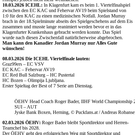
10.03.2026 ICEHL:
In Klagenfurt kam es beim 1. Viertelfinalspiel
zwischen den EC KAC und Fehervar AV19 beim Spielstand von
1:0 für den KAC zu einen medizinischen Notfall. Jordan Murray
brach in der 18.Spielminute abseits des Spielgeschehens auf dem Eis
zusammen und musste lange reanimiert werden bevor er in das
Klagenfurter Krankenhaus gebracht werden konnte. Das Spiel
wurde nach diesen Zwischenfall natürlicherweise abgebrochen.
Man kann den Kanadier Jordan Murray nur Alles Gute
wünschen!
08.03.2026 Die ICEHL Viertelfinale lauten:
Graz99ers – EC VSV
EC KAC – Fehervar AV19
EC Red Bull Salzburg – HC Pustertal
HC Bozen – Olimpija Ljubljana.
Erster Spieltag der Best of 7 Serie am Dienstag.
ÖEHV Head Coach Roger Bader, IIHF World Championship 
SUI – AUT
Jyske Bank Boxen, Herning, © Puckfans.at / Andreas Robanse
02.03.2026 ÖEHV:
Roger Bader bleibt Sportdirektor und Herren-
Teamchef bis 2028.
Der ÖEHV geht den erfolgreichen Weg mit Sportdirektor und