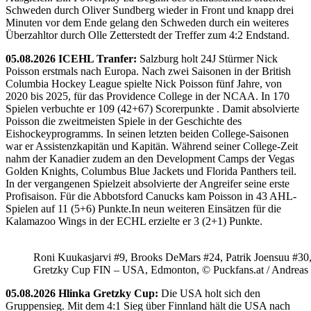
Schweden durch Oliver Sundberg wieder in Front und knapp drei
Minuten vor dem Ende gelang den Schweden durch ein weiteres
Überzahltor durch Olle Zetterstedt der Treffer zum 4:2 Endstand.
05.08.2026 ICEHL Tranfer:
Salzburg holt 24J Stürmer Nick
Poisson erstmals nach Europa. Nach zwei Saisonen in der British
Columbia Hockey League spielte Nick Poisson fünf Jahre, von
2020 bis 2025, für das Providence College in der NCAA. In 170
Spielen verbuchte er 109 (42+67) Scorerpunkte . Damit absolvierte
Poisson die zweitmeisten Spiele in der Geschichte des
Eishockeyprogramms. In seinen letzten beiden College-Saisonen
war er Assistenzkapitän und Kapitän. Während seiner College-Zeit
nahm der Kanadier zudem an den Development Camps der Vegas
Golden Knights, Columbus Blue Jackets und Florida Panthers teil.
In der vergangenen Spielzeit absolvierte der Angreifer seine erste
Profisaison. Für die Abbotsford Canucks kam Poisson in 43 AHL-
Spielen auf 11 (5+6) Punkte.In neun weiteren Einsätzen für die
Kalamazoo Wings in der ECHL erzielte er 3 (2+1) Punkte.
Roni Kuukasjarvi #9, Brooks DeMars #24, Patrik Joensuu #30
Gretzky Cup FIN – USA, Edmonton, © Puckfans.at / Andreas
05.08.2026 Hlinka Gretzky Cup:
Die USA holt sich den
Gruppensieg. Mit dem 4:1 Sieg über Finnland hält die USA nach