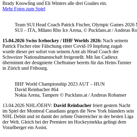
Brady Knowling und Eli Winters alle drei Goalies ein.
Mehr Fotos zum Spiel
Team SUI Head Coach Patrick Fischer, Olympic Games 202
SUI – ITA, Milano Rho Ice Arena, © Puckfans.at / Andreas R
15.04.2026 Swiss Icehockey / IIHF Worlds 2026:
Nach seinem
Patrick Fischer eine Fälschung einer Covid-19 Impfung zugab
wurde dieser per sofort von seinem Amt als Head Coach der
Schweizer Nationalmannschaft freigestellt. Mit Jan Cadieux
übernimmt der designierte Cheftrainer bereits für das Heim-Turnier
in Zürich und Fribourg.
IIHF World Championship 2023 AUT – HUN
David Reinbacher #64
Nokia Arena, Tampere © Puckfans.at / Andreas Robanser
13.04.2026 NHL/ÖEHV:
David Reinbacher
feiert gestern Nacht
im Spiel der Montreal Canadians gegen die New York Islanders sein
NHL Debüt und ist damit der zehnte Österreicher in der besten Liga
der Welt. Gleich bei der Premiere im Hockeymekka gelingt dem
Vorarlberger ein Assist.