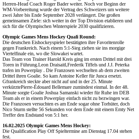
Herren-Head Coach Roger Bader weiter. Noch vor Beginn der
WM-Vorbereitung wurde der Vertrag des Schweizers um weitere
zwei Jahre bis Ende September 2028 verlängert. Die großen
gemeinsamen Ziele: sich weiter in der Top Division etablieren und
sich für die Olympischen Winterspiele 2030 qualifizieren.
Olympic Games Mens Hockey Quali Round:
Die deutschen Eishockeyspieler bestätigten ihre Favoritenrolle
gegen Frankreich. Nach einem 5:1-Sieg ziehen sie ins morgige
Viertelfinale ein, wo die Slowakei wartet.
Das Team von Trainer Harold Kreis ging im ersten Drittel mit drei
Toren in Führung.Leon Draisaitl,Frederik Tiffels und J.J. Peterka
trafen im Powerplay . Die Franzosen wechselten ab dem zweiten
Drittel ihren Goalie. So kam Antoine Keller für Junca ersetzt.
Gfrankreich steckte aber nicht auf und in der 25. Minute
verkürztePierre-Édouard Bellemare zumindest einmal. In der 48.
Minute sorgte Goalie Joshua Samanski wieder für Ruhe im DEB
Team als er in einem Powerplay einfach nicht zu bezwingen war.
Die Franzosen versuchten es am Ende sogar ohne Torhüter, doch
Nico Sturm stellte 56 Sekunden vor dem Ende mit einem Emty Net
Treffer den Endstand von 5:1 her.
16.02.2025 Olympic Games Mens Hockey:
Die Qualification Play Off Spieltermine am Dienstag 17.04 stehen
fest.