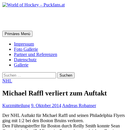
Zum
Inhalt
springen
World of Hockey – Puckfans.at
Suchen
Primäres Menü
Impressum
Foto Gallerie
Partner und Referenzen
Datenschutz
Gallerie
Suchen
nach:
NHL
Michael Raffl verliert zum Auftakt
Kurzmitteilung
9. Oktober 2014
Andreas Robanser
Der NHL Auftakt für Michael Raffl und seinen Philadelphia Flyers
ging mit 1:2 bei den Boston Bruins verloren.
Den Führungstreffer für Boston durch Reilly Smith konnte Sean