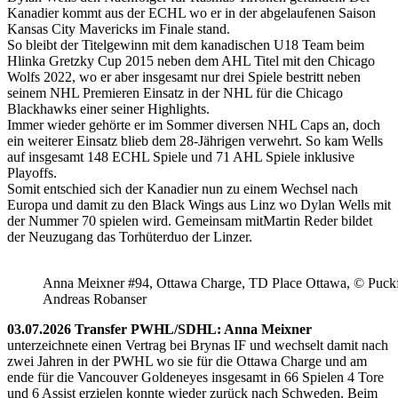
Kanadier kommt aus der ECHL wo er in der abgelaufenen Saison
Kansas City Mavericks im Finale stand.
So bleibt der Titelgewinn mit dem kanadischen U18 Team beim
Hlinka Gretzky Cup 2015 neben dem AHL Titel mit den Chicago
Wolfs 2022, wo er aber insgesamt nur drei Spiele bestritt neben
seinem NHL Premieren Einsatz in der NHL für die Chicago
Blackhawks einer seiner Highlights.
Immer wieder gehörte er im Sommer diversen NHL Caps an, doch
ein weiterer Einsatz blieb dem 28-Jährigen verwehrt. So kam Wells
auf insgesamt 148 ECHL Spiele und 71 AHL Spiele inklusive
Playoffs.
Somit entschied sich der Kanadier nun zu einem Wechsel nach
Europa und damit zu den Black Wings aus Linz wo Dylan Wells mit
der Nummer 70 spielen wird. Gemeinsam mitMartin Reder bildet
der Neuzugang das Torhüterduo der Linzer.
Anna Meixner #94, Ottawa Charge, TD Place Ottawa, © Puckfa
Andreas Robanser
03.07.2026 Transfer PWHL/SDHL: Anna Meixner
unterzeichnete einen Vertrag bei Brynas IF und wechselt damit nach
zwei Jahren in der PWHL wo sie für die Ottawa Charge und am
ende für die Vancouver Goldeneyes insgesamt in 66 Spielen 4 Tore
und 6 Assist erzielen konnte wieder zurück nach Schweden. Beim