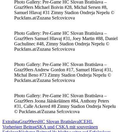
Photo Gallery: Pre-Game HC Slovan Bratislava –
Graz99ers Michael Boivin #28, Michal Sersen #8,
Samuel Hlavaj #31 Zimny Stadion Ondreja Nepelu ©
Puckfans.at/Zuzana Sefcovicova
Photo Gallery: Pre-Game HC Slovan Bratislava –
Graz99ers Samuel Hlavaj #31, Joey Martin #88, Daniel
Gachulinec #48, Zimny Stadion Ondreja Nepelu ©
Puckfans.at/Zuzana Sefcovicova
Photo Gallery: Pre-Game HC Slovan Bratislava –
Graz99ers Andrew Gordon #17, Samuel Hlavaj #31,
Michal Beno #73 Zimny Stadion Ondreja Nepelu ©
Puckfans.at/Zuzana Sefcovicova
Photo Gallery: Pre-Game HC Slovan Bratislava –
Graz99ers Joona Jääskeläinen #84, Anthony Peters
#31, Calle Ackered #8 Zimny Stadion Ondreja Nepelu
© Puckfans.at/Zuzana Sefcovicova
Extraliga
Graz99ers
HC Slovan Bratislava
ICEHL
Beitragsnavigation
Vorheriger Beitrag
SKA und CSKA mit souveränen