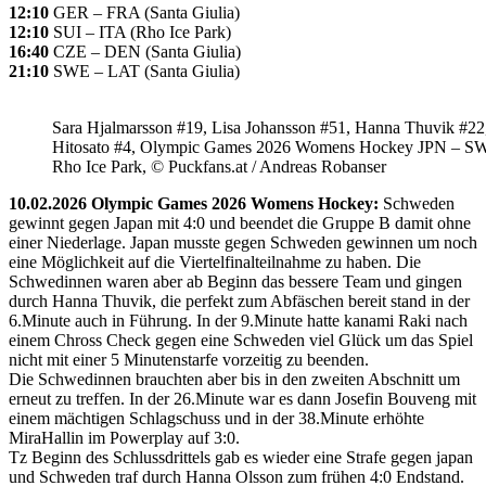
12:10
GER – FRA (Santa Giulia)
12:10
SUI – ITA (Rho Ice Park)
16:40
CZE – DEN (Santa Giulia)
21:10
SWE – LAT (Santa Giulia)
Sara Hjalmarsson #19, Lisa Johansson #51, Hanna Thuvik #22
Hitosato #4, Olympic Games 2026 Womens Hockey JPN – S
Rho Ice Park, © Puckfans.at / Andreas Robanser
10.02.2026 Olympic Games 2026 Womens Hockey:
Schweden
gewinnt gegen Japan mit 4:0 und beendet die Gruppe B damit ohne
einer Niederlage. Japan musste gegen Schweden gewinnen um noch
eine Möglichkeit auf die Viertelfinalteilnahme zu haben. Die
Schwedinnen waren aber ab Beginn das bessere Team und gingen
durch Hanna Thuvik, die perfekt zum Abfäschen bereit stand in der
6.Minute auch in Führung. In der 9.Minute hatte kanami Raki nach
einem Chross Check gegen eine Schweden viel Glück um das Spiel
nicht mit einer 5 Minutenstarfe vorzeitig zu beenden.
Die Schwedinnen brauchten aber bis in den zweiten Abschnitt um
erneut zu treffen. In der 26.Minute war es dann Josefin Bouveng mit
einem mächtigen Schlagschuss und in der 38.Minute erhöhte
MiraHallin im Powerplay auf 3:0.
Tz Beginn des Schlussdrittels gab es wieder eine Strafe gegen japan
und Schweden traf durch Hanna Olsson zum frühen 4:0 Endstand.