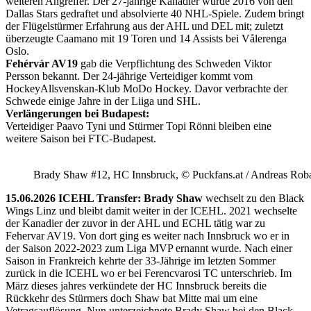
weiteren Angreifer. Der 27-jährige Kanadier wurde 2016 von den
Dallas Stars gedraftet und absolvierte 40 NHL-Spiele. Zudem bringt
der Flügelstürmer Erfahrung aus der AHL und DEL mit; zuletzt
überzeugte Caamano mit 19 Toren und 14 Assists bei Vålerenga
Oslo.
Fehérvár AV19
gab die Verpflichtung des Schweden Viktor
Persson bekannt. Der 24-jährige Verteidiger kommt vom
HockeyAllsvenskan-Klub MoDo Hockey. Davor verbrachte der
Schwede einige Jahre in der Liiga und SHL.
Verlängerungen bei Budapest:
Verteidiger Paavo Tyni und Stürmer Topi Rönni bleiben eine
weitere Saison bei FTC-Budapest.
Brady Shaw #12, HC Innsbruck, © Puckfans.at / Andreas Rob
15.06.2026 ICEHL Transfer: Brady Shaw
wechselt zu den Black
Wings Linz und bleibt damit weiter in der ICEHL. 2021 wechselte
der Kanadier der zuvor in der AHL und ECHL tätig war zu
Fehervar AV19. Von dort ging es weiter nach Innsbruck wo er in
der Saison 2022-2023 zum Liga MVP ernannt wurde. Nach einer
Saison in Frankreich kehrte der 33-Jährige im letzten Sommer
zurück in die ICEHL wo er bei Ferencvarosi TC unterschrieb. Im
März dieses jahres verkündete der HC Innsbruck bereits die
Rückkehr des Stürmers doch Shaw bat Mitte mai um eine
Vetragsauflösung. Nun unterzeichnete Brady Shaw bei den Black