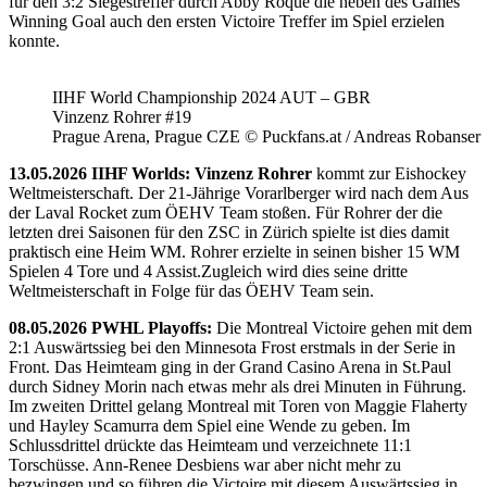
für den 3:2 Siegestreffer durch Abby Roque die neben des Games
Winning Goal auch den ersten Victoire Treffer im Spiel erzielen
konnte.
IIHF World Championship 2024 AUT – GBR
Vinzenz Rohrer #19
Prague Arena, Prague CZE © Puckfans.at / Andreas Robanser
13.05.2026 IIHF Worlds: Vinzenz Rohrer
kommt zur Eishockey
Weltmeisterschaft. Der 21-Jährige Vorarlberger wird nach dem Aus
der Laval Rocket zum ÖEHV Team stoßen. Für Rohrer der die
letzten drei Saisonen für den ZSC in Zürich spielte ist dies damit
praktisch eine Heim WM. Rohrer erzielte in seinen bisher 15 WM
Spielen 4 Tore und 4 Assist.Zugleich wird dies seine dritte
Weltmeisterschaft in Folge für das ÖEHV Team sein.
08.05.2026 PWHL Playoffs:
Die Montreal Victoire gehen mit dem
2:1 Auswärtssieg bei den Minnesota Frost erstmals in der Serie in
Front. Das Heimteam ging in der Grand Casino Arena in St.Paul
durch Sidney Morin nach etwas mehr als drei Minuten in Führung.
Im zweiten Drittel gelang Montreal mit Toren von Maggie Flaherty
und Hayley Scamurra dem Spiel eine Wende zu geben. Im
Schlussdrittel drückte das Heimteam und verzeichnete 11:1
Torschüsse. Ann-Renee Desbiens war aber nicht mehr zu
bezwingen und so führen die Victoire mit diesem Auswärtssieg in