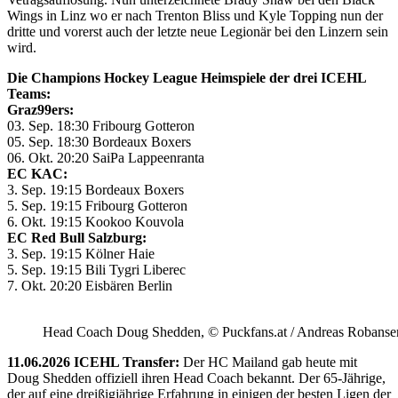
Wings in Linz wo er nach Trenton Bliss und Kyle Topping nun der
dritte und vorerst auch der letzte neue Legionär bei den Linzern sein
wird.
Die Champions Hockey League Heimspiele der drei ICEHL
Teams:
Graz99ers:
03. Sep. 18:30 Fribourg Gotteron
05. Sep. 18:30 Bordeaux Boxers
06. Okt. 20:20 SaiPa Lappeenranta
EC KAC:
3. Sep. 19:15 Bordeaux Boxers
5. Sep. 19:15 Fribourg Gotteron
6. Okt. 19:15 Kookoo Kouvola
EC Red Bull Salzburg:
3. Sep. 19:15 Kölner Haie
5. Sep. 19:15 Bili Tygri Liberec
7. Okt. 20:20 Eisbären Berlin
Head Coach Doug Shedden, © Puckfans.at / Andreas Robanse
11.06.2026 ICEHL Transfer:
Der HC Mailand gab heute mit
Doug Shedden offiziell ihren Head Coach bekannt. Der 65-Jährige,
der auf eine dreißigjährige Erfahrung in einigen der besten Ligen der