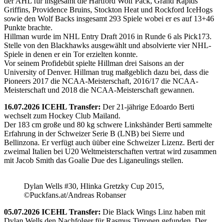
der AHL für insgesamt die Hartford Wolf Pack, Grand Rapids
Griffins, Providence Bruins, Stockton Heat und Rockford IceHogs
sowie den Wolf Backs insgesamt 293 Spiele wobei er es auf 13+46
Punkte brachte.
Hillman wurde im NHL Entry Draft 2016 in Runde 6 als Pick173.
Stelle von den Blackhawks ausgewählt und absolvierte vier NHL-
Spiele in denen er ein Tor erzielten konnte.
Vor seinem Profidebüt spielte Hillman drei Saisons an der
University of Denver. Hillman trug maßgeblich dazu bei, dass die
Pioneers 2017 die NCAA-Meisterschaft, 2016/17 die NCAA-
Meisterschaft und 2018 die NCAA-Meisterschaft gewannen.
16.07.2026 ICEHL Transfer:
Der 21-jährige Edoardo Berti
wechselt zum Hockey Club Mailand.
Der 183 cm große und 80 kg schwere Linkshänder Berti sammelte
Erfahrung in der Schweizer Serie B (LNB) bei Sierre und
Bellinzona. Er verfügt auch üüber eine Schweizer Lizenz. Berti der
zweimal Italien bei U20 Weltmeisterschaften vertrat wird zusammen
mit Jacob Smith das Goalie Due des Liganeulings stellen.
Dylan Wells #30, Hlinka Gretzky Cup 2015,
©Puckfans.at/Andreas Robanser
05.07.2026 ICEHL Transfer:
Die Black Wings Linz haben mit
Dylan Wells den Nachfolger für Rasmus Tirronen gefunden. Der