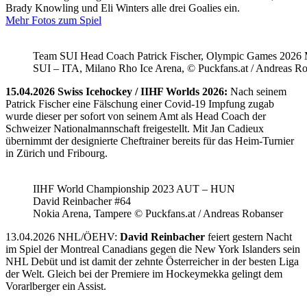
Brady Knowling und Eli Winters alle drei Goalies ein.
Mehr Fotos zum Spiel
Team SUI Head Coach Patrick Fischer, Olympic Games 202
SUI – ITA, Milano Rho Ice Arena, © Puckfans.at / Andreas R
15.04.2026 Swiss Icehockey / IIHF Worlds 2026:
Nach seinem
Patrick Fischer eine Fälschung einer Covid-19 Impfung zugab
wurde dieser per sofort von seinem Amt als Head Coach der
Schweizer Nationalmannschaft freigestellt. Mit Jan Cadieux
übernimmt der designierte Cheftrainer bereits für das Heim-Turnier
in Zürich und Fribourg.
IIHF World Championship 2023 AUT – HUN
David Reinbacher #64
Nokia Arena, Tampere © Puckfans.at / Andreas Robanser
13.04.2026 NHL/ÖEHV:
David Reinbacher
feiert gestern Nacht
im Spiel der Montreal Canadians gegen die New York Islanders sein
NHL Debüt und ist damit der zehnte Österreicher in der besten Liga
der Welt. Gleich bei der Premiere im Hockeymekka gelingt dem
Vorarlberger ein Assist.