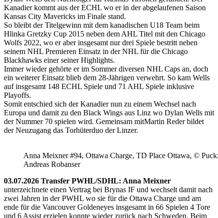
Kanadier kommt aus der ECHL wo er in der abgelaufenen Saison
Kansas City Mavericks im Finale stand.
So bleibt der Titelgewinn mit dem kanadischen U18 Team beim
Hlinka Gretzky Cup 2015 neben dem AHL Titel mit den Chicago
Wolfs 2022, wo er aber insgesamt nur drei Spiele bestritt neben
seinem NHL Premieren Einsatz in der NHL für die Chicago
Blackhawks einer seiner Highlights.
Immer wieder gehörte er im Sommer diversen NHL Caps an, doch
ein weiterer Einsatz blieb dem 28-Jährigen verwehrt. So kam Wells
auf insgesamt 148 ECHL Spiele und 71 AHL Spiele inklusive
Playoffs.
Somit entschied sich der Kanadier nun zu einem Wechsel nach
Europa und damit zu den Black Wings aus Linz wo Dylan Wells mit
der Nummer 70 spielen wird. Gemeinsam mitMartin Reder bildet
der Neuzugang das Torhüterduo der Linzer.
Anna Meixner #94, Ottawa Charge, TD Place Ottawa, © Puckfa
Andreas Robanser
03.07.2026 Transfer PWHL/SDHL: Anna Meixner
unterzeichnete einen Vertrag bei Brynas IF und wechselt damit nach
zwei Jahren in der PWHL wo sie für die Ottawa Charge und am
ende für die Vancouver Goldeneyes insgesamt in 66 Spielen 4 Tore
und 6 Assist erzielen konnte wieder zurück nach Schweden. Beim