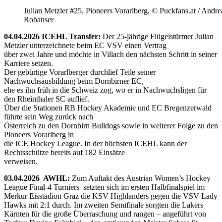
Julian Metzler #25, Pioneers Vorarlberg, © Puckfans.at / Andre
Robanser
04.04.2026 ICEHL Transfer:
Der 25-jährige Flügelstürmer Julian
Metzler unterzeichnete beim EC VSV einen Vertrag
über zwei Jahre und möchte in Villach den nächsten Schritt in seiner
Karriere setzen.
Der gebürtige Vorarlberger durchlief Teile seiner
Nachwuchsausbildung beim Dornbirner EC,
ehe es ihn früh in die Schweiz zog, wo er in Nachwuchsligen für
den Rheinthaler SC auflief.
Über die Stationen RB Hockey Akademie und EC Bregenzerwald
führte sein Weg zurück nach
Österreich zu den Dornbirn Bulldogs sowie in weiterer Folge zu den
Pioneers Vorarlberg in
die ICE Hockey League. In der höchsten ICEHL kann der
Rechtsschütze bereits auf 182 Einsätze
verweisen.
03.04.2026 AWHL:
Zum Auftakt des Austrian Women’s Hockey
League Final-4 Turniers setzten sich im ersten Halbfinalspiel im
Merkur Eisstadion Graz die KSV Highlanders gegen die VSV Lady
Hawks mit 2:1 durch. Im zweiten Semifinale sorgten die Lakers
Kärnten für die große Überraschung und rangen – angeführt von