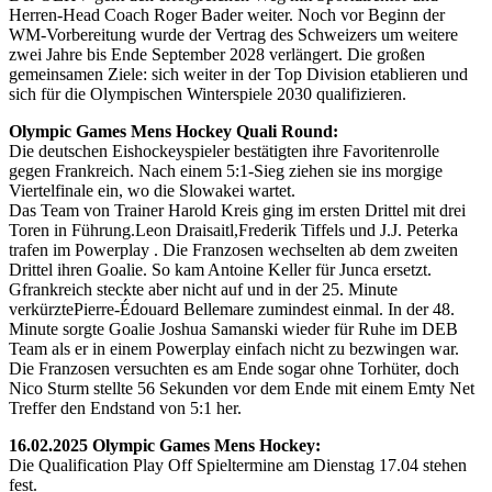
Herren-Head Coach Roger Bader weiter. Noch vor Beginn der
WM-Vorbereitung wurde der Vertrag des Schweizers um weitere
zwei Jahre bis Ende September 2028 verlängert. Die großen
gemeinsamen Ziele: sich weiter in der Top Division etablieren und
sich für die Olympischen Winterspiele 2030 qualifizieren.
Olympic Games Mens Hockey Quali Round:
Die deutschen Eishockeyspieler bestätigten ihre Favoritenrolle
gegen Frankreich. Nach einem 5:1-Sieg ziehen sie ins morgige
Viertelfinale ein, wo die Slowakei wartet.
Das Team von Trainer Harold Kreis ging im ersten Drittel mit drei
Toren in Führung.Leon Draisaitl,Frederik Tiffels und J.J. Peterka
trafen im Powerplay . Die Franzosen wechselten ab dem zweiten
Drittel ihren Goalie. So kam Antoine Keller für Junca ersetzt.
Gfrankreich steckte aber nicht auf und in der 25. Minute
verkürztePierre-Édouard Bellemare zumindest einmal. In der 48.
Minute sorgte Goalie Joshua Samanski wieder für Ruhe im DEB
Team als er in einem Powerplay einfach nicht zu bezwingen war.
Die Franzosen versuchten es am Ende sogar ohne Torhüter, doch
Nico Sturm stellte 56 Sekunden vor dem Ende mit einem Emty Net
Treffer den Endstand von 5:1 her.
16.02.2025 Olympic Games Mens Hockey:
Die Qualification Play Off Spieltermine am Dienstag 17.04 stehen
fest.