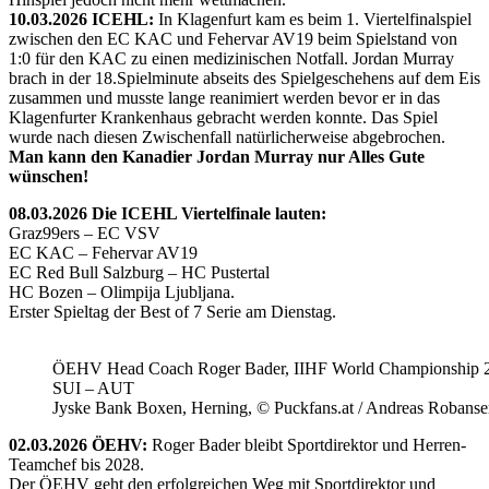
10.03.2026 ICEHL:
In Klagenfurt kam es beim 1. Viertelfinalspiel
zwischen den EC KAC und Fehervar AV19 beim Spielstand von
1:0 für den KAC zu einen medizinischen Notfall. Jordan Murray
brach in der 18.Spielminute abseits des Spielgeschehens auf dem Eis
zusammen und musste lange reanimiert werden bevor er in das
Klagenfurter Krankenhaus gebracht werden konnte. Das Spiel
wurde nach diesen Zwischenfall natürlicherweise abgebrochen.
Man kann den Kanadier Jordan Murray nur Alles Gute
wünschen!
08.03.2026 Die ICEHL Viertelfinale lauten:
Graz99ers – EC VSV
EC KAC – Fehervar AV19
EC Red Bull Salzburg – HC Pustertal
HC Bozen – Olimpija Ljubljana.
Erster Spieltag der Best of 7 Serie am Dienstag.
ÖEHV Head Coach Roger Bader, IIHF World Championship 
SUI – AUT
Jyske Bank Boxen, Herning, © Puckfans.at / Andreas Robanse
02.03.2026 ÖEHV:
Roger Bader bleibt Sportdirektor und Herren-
Teamchef bis 2028.
Der ÖEHV geht den erfolgreichen Weg mit Sportdirektor und