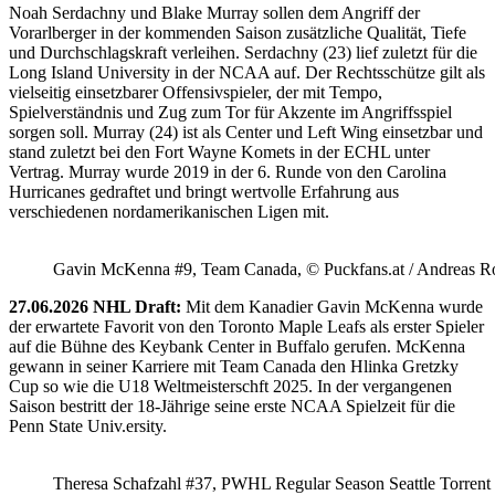
Noah Serdachny und Blake Murray sollen dem Angriff der
Vorarlberger in der kommenden Saison zusätzliche Qualität, Tiefe
und Durchschlagskraft verleihen. Serdachny (23) lief zuletzt für die
Long Island University in der NCAA auf. Der Rechtsschütze gilt als
vielseitig einsetzbarer Offensivspieler, der mit Tempo,
Spielverständnis und Zug zum Tor für Akzente im Angriffsspiel
sorgen soll. Murray (24) ist als Center und Left Wing einsetzbar und
stand zuletzt bei den Fort Wayne Komets in der ECHL unter
Vertrag. Murray wurde 2019 in der 6. Runde von den Carolina
Hurricanes gedraftet und bringt wertvolle Erfahrung aus
verschiedenen nordamerikanischen Ligen mit.
Gavin McKenna #9, Team Canada, © Puckfans.at / Andreas R
27.06.2026 NHL Draft:
Mit dem Kanadier Gavin McKenna wurde
der erwartete Favorit von den Toronto Maple Leafs als erster Spieler
auf die Bühne des Keybank Center in Buffalo gerufen. McKenna
gewann in seiner Karriere mit Team Canada den Hlinka Gretzky
Cup so wie die U18 Weltmeisterschft 2025. In der vergangenen
Saison bestritt der 18-Jährige seine erste NCAA Spielzeit für die
Penn State Univ.ersity.
Theresa Schafzahl #37, PWHL Regular Season Seattle Torrent 