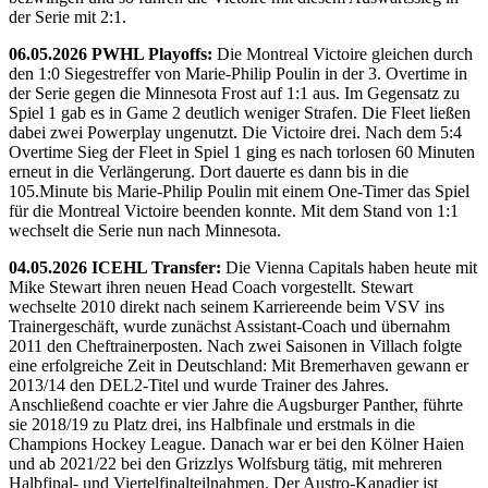
der Serie mit 2:1.
06.05.2026 PWHL Playoffs:
Die Montreal Victoire gleichen durch
den 1:0 Siegestreffer von Marie-Philip Poulin in der 3. Overtime in
der Serie gegen die Minnesota Frost auf 1:1 aus. Im Gegensatz zu
Spiel 1 gab es in Game 2 deutlich weniger Strafen. Die Fleet ließen
dabei zwei Powerplay ungenutzt. Die Victoire drei. Nach dem 5:4
Overtime Sieg der Fleet in Spiel 1 ging es nach torlosen 60 Minuten
erneut in die Verlängerung. Dort dauerte es dann bis in die
105.Minute bis Marie-Philip Poulin mit einem One-Timer das Spiel
für die Montreal Victoire beenden konnte. Mit dem Stand von 1:1
wechselt die Serie nun nach Minnesota.
04.05.2026 ICEHL Transfer:
Die Vienna Capitals haben heute mit
Mike Stewart ihren neuen Head Coach vorgestellt. Stewart
wechselte 2010 direkt nach seinem Karriereende beim VSV ins
Trainergeschäft, wurde zunächst Assistant-Coach und übernahm
2011 den Cheftrainerposten. Nach zwei Saisonen in Villach folgte
eine erfolgreiche Zeit in Deutschland: Mit Bremerhaven gewann er
2013/14 den DEL2-Titel und wurde Trainer des Jahres.
Anschließend coachte er vier Jahre die Augsburger Panther, führte
sie 2018/19 zu Platz drei, ins Halbfinale und erstmals in die
Champions Hockey League. Danach war er bei den Kölner Haien
und ab 2021/22 bei den Grizzlys Wolfsburg tätig, mit mehreren
Halbfinal- und Viertelfinalteilnahmen. Der Austro-Kanadier ist