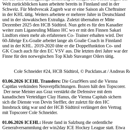
Welt zurückblicken kann arbeitete bereits in Finnland und in der
Schweiz. Für Medvescak Zagreb war er eine Saison als Cheftrainer
in der KHL tätig. Weiters arbeitete er mehrere Jahre in Deutschland
und in der slowakischen Extraliga. Zuletzt übernahm er Mitte
Dezember 2025 den HCB Südtirol. Nun geht es für den Kanadier
weiter zum Liganeuling Milano HC wo er mit den Finnen Sakari
Lindfors einen mehr als erfahrenen Co- Trainer erhalten wird. Der
60-Jährige Ex-Goalie arbeitet lange als Goalie Coach in Finnland
und in der KHL. 2019-2020 übte er die Doppelfunktion Co- und
GK Coach auch für den EC VSV aus. Die letzten drei Jahre war der
Finne für den norwegischen Top Klub Stavanger Oilers tätig.
Cole Schneider #24, HCB Südtirol, © Puckfans.at / Andreas R
03.06.2026 ICEHL Transfers:
Die Graz99ers und die Vienna
Capitlas verkünden Neuverpflichtungen. Bozen hält den Topscorer.
Der neue Meister aus Graz verstärkt die Defensive mit dem
kanadischen Verteidiger Clay Hanus, die Vienna Capitals sichern
sich die Dienste von Devin Steffler, der zuletzt für den HC
Innsbruck tätig war und der HCB Südtirol verlängert den Vertrag
mit Topscorer Cole Schneider.
01.06.2026 ICEHL:
Heute fand in Salzburg die ordentliche
Generalversammlung der win2day ICE Hockey League statt. Etwa