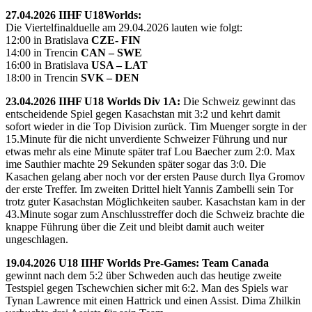
27.04.2026 IIHF U18Worlds:
Die Viertelfinalduelle am 29.04.2026 lauten wie folgt:
12:00 in Bratislava
CZE- FIN
14:00 in Trencin
CAN – SWE
16:00 in Bratislava
USA – LAT
18:00 in Trencin
SVK – DEN
23.04.2026 IIHF U18 Worlds Div 1A:
Die Schweiz gewinnt das
entscheidende Spiel gegen Kasachstan mit 3:2 und kehrt damit
sofort wieder in die Top Division zurück. Tim Muenger sorgte in der
15.Minute für die nicht unverdiente Schweizer Führung und nur
etwas mehr als eine Minute später traf Lou Baecher zum 2:0. Max
ime Sauthier machte 29 Sekunden später sogar das 3:0. Die
Kasachen gelang aber noch vor der ersten Pause durch Ilya Gromov
der erste Treffer. Im zweiten Drittel hielt Yannis Zambelli sein Tor
trotz guter Kasachstan Möglichkeiten sauber. Kasachstan kam in der
43.Minute sogar zum Anschlusstreffer doch die Schweiz brachte die
knappe Führung über die Zeit und bleibt damit auch weiter
ungeschlagen.
19.04.2026 U18 IIHF Worlds Pre-Games: Team Canada
gewinnt nach dem 5:2 über Schweden auch das heutige zweite
Testspiel gegen Tschewchien sicher mit 6:2. Man des Spiels war
Tynan Lawrence mit einen Hattrick und einen Assist. Dima Zhilkin