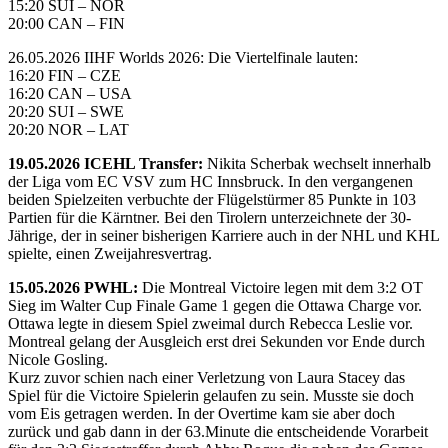
15:20 SUI – NOR
20:00 CAN – FIN
26.05.2026 IIHF Worlds 2026: Die Viertelfinale lauten:
16:20 FIN – CZE
16:20 CAN – USA
20:20 SUI – SWE
20:20 NOR – LAT
19.05.2026 ICEHL Transfer:
Nikita Scherbak wechselt innerhalb
der Liga vom EC VSV zum HC Innsbruck. In den vergangenen
beiden Spielzeiten verbuchte der Flügelstürmer 85 Punkte in 103
Partien für die Kärntner. Bei den Tirolern unterzeichnete der 30-
Jährige, der in seiner bisherigen Karriere auch in der NHL und KHL
spielte, einen Zweijahresvertrag.
15.05.2026 PWHL:
Die Montreal Victoire legen mit dem 3:2 OT
Sieg im Walter Cup Finale Game 1 gegen die Ottawa Charge vor.
Ottawa legte in diesem Spiel zweimal durch Rebecca Leslie vor.
Montreal gelang der Ausgleich erst drei Sekunden vor Ende durch
Nicole Gosling.
Kurz zuvor schien nach einer Verletzung von Laura Stacey das
Spiel für die Victoire Spielerin gelaufen zu sein. Musste sie doch
vom Eis getragen werden. In der Overtime kam sie aber doch
zurück und gab dann in der 63.Minute die entscheidende Vorarbeit