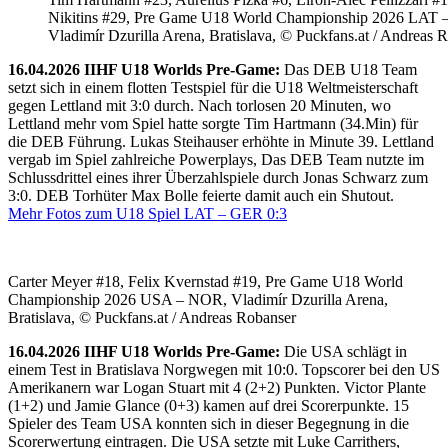
Nikitins #29, Pre Game U18 World Championship 2026 LAT 
Vladimír Dzurilla Arena, Bratislava, © Puckfans.at / Andreas 
16.04.2026 IIHF U18 Worlds Pre-Game:
Das DEB U18 Team
setzt sich in einem flotten Testspiel für die U18 Weltmeisterschaft
gegen Lettland mit 3:0 durch. Nach torlosen 20 Minuten, wo
Lettland mehr vom Spiel hatte sorgte Tim Hartmann (34.Min) für
die DEB Führung. Lukas Steihauser erhöhte in Minute 39. Lettland
vergab im Spiel zahlreiche Powerplays, Das DEB Team nutzte im
Schlussdrittel eines ihrer Überzahlspiele durch Jonas Schwarz zum
3:0. DEB Torhüter Max Bolle feierte damit auch ein Shutout.
Mehr Fotos zum U18 Spiel LAT – GER 0:3
Carter Meyer #18, Felix Kvernstad #19, Pre Game U18 World
Championship 2026 USA – NOR, Vladimír Dzurilla Arena,
Bratislava, © Puckfans.at / Andreas Robanser
16.04.2026 IIHF U18 Worlds Pre-Game:
Die USA schlägt in
einem Test in Bratislava Norgwegen mit 10:0. Topscorer bei den US
Amerikanern war Logan Stuart mit 4 (2+2) Punkten. Victor Plante
(1+2) und Jamie Glance (0+3) kamen auf drei Scorerpunkte. 15
Spieler des Team USA konnten sich in dieser Begegnung in die
Scorerwertung eintragen. Die USA setzte mit Luke Carrithers,