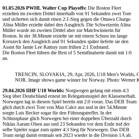
01.05.2026 PWHL Walter Cup Playoffs:
Die Boston Fleet
erzielten im zweiten Drittel innerhalb von 91 Sekunden zwei Tore
und sicherten sich damit einen 2:1-Sieg gegen die Ottawa Charge.
Alina Müller erzielte dabei den Ausgleich. Die Schweizerin Alina
Müller wurde im zweiten Drittel aber zur Matchwinnerin für
Boston. In der 38.Minute erzielte sie mit einem Schuss ins lange
Kreuzeck den Ausgleich und 91 Sekunden später lieferte sie den
Assist für Jamie Lee Rattray zum frühen 2:1 Endstand.
Die Boston Fleet führen die Best of 5 Semifinalserie damit mit 1:0
an.
TRENCIN, SLOVAKIA, 29, Apr, 2026, U18 Men’s Worlds, 
NOR. Image shows game winner for Norway. Photo: Werner K
29.04.2026 IIHF U18 Worlds:
Norgwegen gelang mit einm 4:3
Sieg über Deutschland erneut im Relegationsspiel der Klassenerhalt.
Norwegen lag in diesem Spiel bereits mit 2:0 voran. Das DEB Team
glich durch zwei Tore von Max Calce aus und in der 54.Minute
sorgte Luis Becker sogar für den Führungstreffer. In der
Schlussphase glich Norwegen bei einer doppelten Überzahl durch
Niklas Aaram Olsen aus und 23 Sekunden vor dem Ende traf der
selbe Spieler sogar zum später 4:3 Sieg für Norwegen. Das DEB
Team steigt damit erstmals seit 2023 wieder in die Division 1A ab.