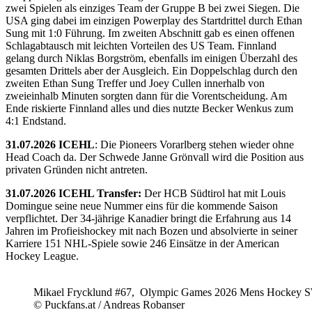
zwei Spielen als einziges Team der Gruppe B bei zwei Siegen. Die
USA ging dabei im einzigen Powerplay des Startdrittel durch Ethan
Sung mit 1:0 Führung. Im zweiten Abschnitt gab es einen offenen
Schlagabtausch mit leichten Vorteilen des US Team. Finnland
gelang durch Niklas Borgström, ebenfalls im einigen Überzahl des
gesamten Drittels aber der Ausgleich. Ein Doppelschlag durch den
zweiten Ethan Sung Treffer und Joey Cullen innerhalb von
zweieinhalb Minuten sorgten dann für die Vorentscheidung. Am
Ende riskierte Finnland alles und dies nutzte Becker Wenkus zum
4:1 Endstand.
31.07.2026 ICEHL
: Die Pioneers Vorarlberg stehen wieder ohne
Head Coach da. Der Schwede Janne Grönvall wird die Position aus
privaten Gründen nicht antreten.
31.07.2026 ICEHL Transfer:
Der HCB Südtirol hat mit Louis
Domingue seine neue Nummer eins für die kommende Saison
verpflichtet. Der 34-jährige Kanadier bringt die Erfahrung aus 14
Jahren im Profieishockey mit nach Bozen und absolvierte in seiner
Karriere 151 NHL-Spiele sowie 246 Einsätze in der American
Hockey League.
Mikael Frycklund #67, Olympic Games 2026 Mens Hockey 
© Puckfans.at / Andreas Robanser