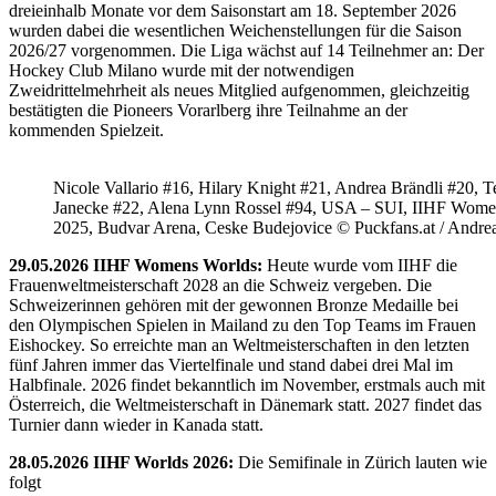
dreieinhalb Monate vor dem Saisonstart am 18. September 2026
wurden dabei die wesentlichen Weichenstellungen für die Saison
2026/27 vorgenommen. Die Liga wächst auf 14 Teilnehmer an: Der
Hockey Club Milano wurde mit der notwendigen
Zweidrittelmehrheit als neues Mitglied aufgenommen, gleichzeitig
bestätigten die Pioneers Vorarlberg ihre Teilnahme an der
kommenden Spielzeit.
Nicole Vallario #16, Hilary Knight #21, Andrea Brändli #20, T
Janecke #22, Alena Lynn Rossel #94, USA – SUI, IIHF Wome
2025, Budvar Arena, Ceske Budejovice © Puckfans.at / Andre
29.05.2026 IIHF Womens Worlds:
Heute wurde vom IIHF die
Frauenweltmeisterschaft 2028 an die Schweiz vergeben. Die
Schweizerinnen gehören mit der gewonnen Bronze Medaille bei
den Olympischen Spielen in Mailand zu den Top Teams im Frauen
Eishockey. So erreichte man an Weltmeisterschaften in den letzten
fünf Jahren immer das Viertelfinale und stand dabei drei Mal im
Halbfinale. 2026 findet bekanntlich im November, erstmals auch mit
Österreich, die Weltmeisterschaft in Dänemark statt. 2027 findet das
Turnier dann wieder in Kanada statt.
28.05.2026 IIHF Worlds 2026:
Die Semifinale in Zürich lauten wie
folgt