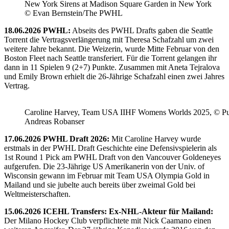
New York Sirens at Madison Square Garden in New York
© Evan Bernstein/The PWHL
18.06.2026 PWHL:
Abseits des PWHL Drafts gaben die Seattle
Torrent die Vertragsverlängerung mit Theresa Schafzahl um zwei
weitere Jahre bekannt. Die Weizerin, wurde Mitte Februar von den
Boston Fleet nach Seattle transferiert. Für die Torrent gelangen ihr
dann in 11 Spielen 9 (2+7) Punkte. Zusammen mit Aneta Tejralova
und Emily Brown erhielt die 26-Jährige Schafzahl einen zwei Jahres
Vertrag.
Caroline Harvey, Team USA IIHF Womens Worlds 2025, © Puc
Andreas Robanser
17.06.2026 PWHL Draft 2026:
Mit Caroline Harvey wurde
erstmals in der PWHL Draft Geschichte eine Defensivspielerin als
1st Round 1 Pick am PWHL Draft von den Vancouver Goldeneyes
aufgerufen. Die 23-Jährige US Amerikanerin von der Univ. of
Wisconsin gewann im Februar mit Team USA Olympia Gold in
Mailand und sie jubelte auch bereits über zweimal Gold bei
Weltmeisterschaften.
15.06.2026 ICEHL Transfers: Ex-NHL-Akteur für Mailand:
Der Milano Hockey Club verpflichtete mit Nick Caamano einen