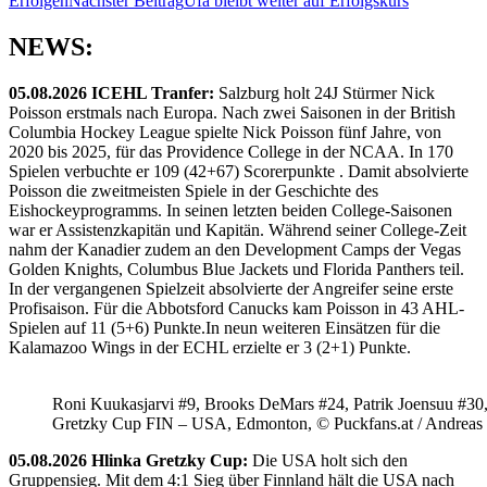
Erfolgen
Nächster Beitrag
Ufa bleibt weiter auf Erfolgskurs
NEWS:
05.08.2026 ICEHL Tranfer:
Salzburg holt 24J Stürmer Nick
Poisson erstmals nach Europa. Nach zwei Saisonen in der British
Columbia Hockey League spielte Nick Poisson fünf Jahre, von
2020 bis 2025, für das Providence College in der NCAA. In 170
Spielen verbuchte er 109 (42+67) Scorerpunkte . Damit absolvierte
Poisson die zweitmeisten Spiele in der Geschichte des
Eishockeyprogramms. In seinen letzten beiden College-Saisonen
war er Assistenzkapitän und Kapitän. Während seiner College-Zeit
nahm der Kanadier zudem an den Development Camps der Vegas
Golden Knights, Columbus Blue Jackets und Florida Panthers teil.
In der vergangenen Spielzeit absolvierte der Angreifer seine erste
Profisaison. Für die Abbotsford Canucks kam Poisson in 43 AHL-
Spielen auf 11 (5+6) Punkte.In neun weiteren Einsätzen für die
Kalamazoo Wings in der ECHL erzielte er 3 (2+1) Punkte.
Roni Kuukasjarvi #9, Brooks DeMars #24, Patrik Joensuu #30
Gretzky Cup FIN – USA, Edmonton, © Puckfans.at / Andreas
05.08.2026 Hlinka Gretzky Cup:
Die USA holt sich den
Gruppensieg. Mit dem 4:1 Sieg über Finnland hält die USA nach