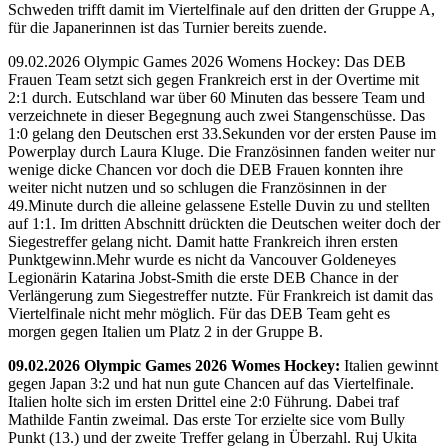
Schweden trifft damit im Viertelfinale auf den dritten der Gruppe A,
für die Japanerinnen ist das Turnier bereits zuende.
09.02.2026 Olympic Games 2026 Womens Hockey: Das DEB
Frauen Team setzt sich gegen Frankreich erst in der Overtime mit
2:1 durch. Eutschland war über 60 Minuten das bessere Team und
verzeichnete in dieser Begegnung auch zwei Stangenschüsse. Das
1:0 gelang den Deutschen erst 33.Sekunden vor der ersten Pause im
Powerplay durch Laura Kluge. Die Französinnen fanden weiter nur
wenige dicke Chancen vor doch die DEB Frauen konnten ihre
weiter nicht nutzen und so schlugen die Französinnen in der
49.Minute durch die alleine gelassene Estelle Duvin zu und stellten
auf 1:1. Im dritten Abschnitt drückten die Deutschen weiter doch der
Siegestreffer gelang nicht. Damit hatte Frankreich ihren ersten
Punktgewinn.Mehr wurde es nicht da Vancouver Goldeneyes
Legionärin Katarina Jobst-Smith die erste DEB Chance in der
Verlängerung zum Siegestreffer nutzte. Für Frankreich ist damit das
Viertelfinale nicht mehr möglich. Für das DEB Team geht es
morgen gegen Italien um Platz 2 in der Gruppe B.
09.02.2026 Olympic Games 2026 Womes Hockey:
Italien gewinnt
gegen Japan 3:2 und hat nun gute Chancen auf das Viertelfinale.
Italien holte sich im ersten Drittel eine 2:0 Führung. Dabei traf
Mathilde Fantin zweimal. Das erste Tor erzielte sice vom Bully
Punkt (13.) und der zweite Treffer gelang in Überzahl. Ruj Ukita