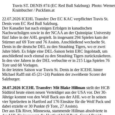
Travis ST. DENIS #74 (EC Red Bull Salzburg) Photo: Werner
Krainbucher / Puckfans.at
22.07.2026 ICEHL Transfer: Der EC KAC verpflichtet Travis St.
Denis vom EC Red Bull Salzburg.
Der Kanadier hat nach einigen Erfolgen in kanadischen
Nachwuchsligen sowie in der NCAA an der Quinnipiac University
fünf Jahre in der AHL gespielt. In insgesamt 294 Spielen kam der
Stürmer auf 69 Tore und 76 Assists. Anschließend wechselte St.
Denis in die deutsche DEL zu den Straubing Tigers, wo er zwei
Jahre blieb. Es folgte eine DEL-Saison beim ERC Ingolstadt, um
anschließend noch einmal zu den Straubing Tigers zurückzukehren.
In den vier Jahren in der DEL verbuchte er in 215 Liga-Spielen 76
Tore und 68 Vorlagen.
In der letzten Saison war Travis St. Denis in der ICEHL hinter
Michael Raffl mit 45 (21+24) Punkten der zweitbeste Scorer der
Salzburger.
20.07.2026 ICEHL Transfer: Mit Blake Hillman
stellt der HCB
Südtirol heute einen neuen Verteidiger aus der USA vor. Der 30-
Jährige kommt von den Wolf Back aus der AHL wo er In seinen
vier Spielzeiten in Hartford auf 176 Einsätze für die Wolf Pack und
dabei erzielte er 30 Punkte (9 Tore, 27 Assists).
Der aus Elk River, Minnesota, stammende Hillman absolvierte in