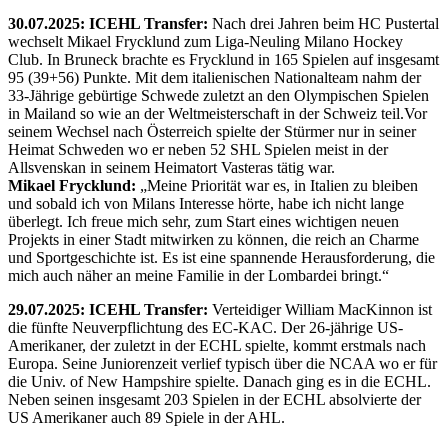
30.07.2025: ICEHL Transfer:
Nach drei Jahren beim HC Pustertal
wechselt Mikael Frycklund zum Liga-Neuling Milano Hockey
Club. In Bruneck brachte es Frycklund in 165 Spielen auf insgesamt
95 (39+56) Punkte. Mit dem italienischen Nationalteam nahm der
33-Jährige gebürtige Schwede zuletzt an den Olympischen Spielen
in Mailand so wie an der Weltmeisterschaft in der Schweiz teil.Vor
seinem Wechsel nach Österreich spielte der Stürmer nur in seiner
Heimat Schweden wo er neben 52 SHL Spielen meist in der
Allsvenskan in seinem Heimatort Vasteras tätig war.
Mikael Frycklund:
„Meine Priorität war es, in Italien zu bleiben
und sobald ich von Milans Interesse hörte, habe ich nicht lange
überlegt. Ich freue mich sehr, zum Start eines wichtigen neuen
Projekts in einer Stadt mitwirken zu können, die reich an Charme
und Sportgeschichte ist. Es ist eine spannende Herausforderung, die
mich auch näher an meine Familie in der Lombardei bringt.“
29.07.2025: ICEHL Transfer:
Verteidiger William MacKinnon ist
die fünfte Neuverpflichtung des EC-KAC. Der 26-jährige US-
Amerikaner, der zuletzt in der ECHL spielte, kommt erstmals nach
Europa. Seine Juniorenzeit verlief typisch über die NCAA wo er für
die Univ. of New Hampshire spielte. Danach ging es in die ECHL.
Neben seinen insgesamt 203 Spielen in der ECHL absolvierte der
US Amerikaner auch 89 Spiele in der AHL.