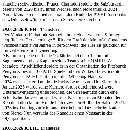
aktuellen schwedischen Frauen Champion spielte die Salzburgerin
bereits von 2020 bis zu ihren Wechsel nach Nordamerika 2024.
Anna Meixner entschied sich nach dem Ende der PWHL Saison das
es wieder Zeit wäre zurück nach Schweden zu gehen.
29.06.2026 ICEHL Transfer:
Der Minlano HC hat mit Samuel Houde einen weiteren Stürmer
verpflichtet. Der ehemalige 5. Rinden Draft der Montréal Canadiens
wechselt nach zwei Jahren in derSchweiz, die alles als glücklich für
ihn verliefen zum Liganeuling.
Als Junior spielte der heute 26-Jährige bei den Chicoutimi
Saguenéens und als Kapitän seines Teams seine QMJHL Zeit
beendete. Anschließend spielte er in der Organisation der Pittsburgh
Penguins, bestritt 100 AHL-Spiele mit den Wilkes-Barre/Scranton
Penguins 61 ECHL-Partien mit den Wheeling Nailers.
2024 wechselte er dann in die Swiss League zum HC Sierre. Im
Januar 2025 wurde seine Karriere abrupt durch eine schwere
Unterarmverletzung unterbrochen, die versehentlich durch eine
Schlittschuhkufe verursacht wurde. Nach mehreren Monaten der
Rehabilitation kehrte Houde in der zweiten Hälfte der Saison 2025-
2026 ins Training zurück, fand aber keinen Platz mehr im Kader
von Sierre. Nun versucht der Kanadier einen Neustart in der
Olympia Stadt.
29.06.2026 ICEHL Transfers: