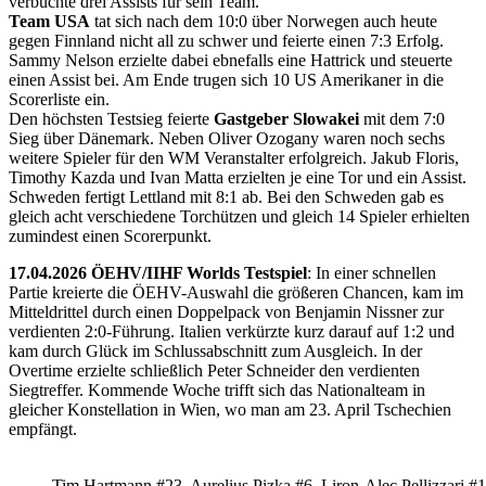
verbuchte drei Assists für sein Team.
Team USA
tat sich nach dem 10:0 über Norwegen auch heute
gegen Finnland nicht all zu schwer und feierte einen 7:3 Erfolg.
Sammy Nelson erzielte dabei ebnefalls eine Hattrick und steuerte
einen Assist bei. Am Ende trugen sich 10 US Amerikaner in die
Scorerliste ein.
Den höchsten Testsieg feierte
Gastgeber Slowakei
mit dem 7:0
Sieg über Dänemark. Neben Oliver Ozogany waren noch sechs
weitere Spieler für den WM Veranstalter erfolgreich. Jakub Floris,
Timothy Kazda und Ivan Matta erzielten je eine Tor und ein Assist.
Schweden fertigt Lettland mit 8:1 ab. Bei den Schweden gab es
gleich acht verschiedene Torchützen und gleich 14 Spieler erhielten
zumindest einen Scorerpunkt.
17.04.2026 ÖEHV/IIHF Worlds Testspiel
: In einer schnellen
Partie kreierte die ÖEHV-Auswahl die größeren Chancen, kam im
Mitteldrittel durch einen Doppelpack von Benjamin Nissner zur
verdienten 2:0-Führung. Italien verkürzte kurz darauf auf 1:2 und
kam durch Glück im Schlussabschnitt zum Ausgleich. In der
Overtime erzielte schließlich Peter Schneider den verdienten
Siegtreffer. Kommende Woche trifft sich das Nationalteam in
gleicher Konstellation in Wien, wo man am 23. April Tschechien
empfängt.
Tim Hartmann #23, Aurelius Pizka #6, Liron-Alec Pellizzari #16