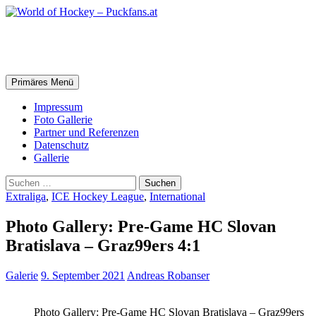
Zum
Inhalt
springen
World of Hockey – Puckfans.at
Suchen
Primäres Menü
Impressum
Foto Gallerie
Partner und Referenzen
Datenschutz
Gallerie
Suchen
nach:
Extraliga
,
ICE Hockey League
,
International
Photo Gallery: Pre-Game HC Slovan
Bratislava – Graz99ers 4:1
Galerie
9. September 2021
Andreas Robanser
Photo Gallery: Pre-Game HC Slovan Bratislava – Graz99ers