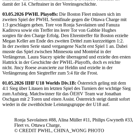
damit der 14. Cheftrainer in der Vereinsgeschichte.
03.05.2026 PWHL Playoffs:
Die Boston Fleet müssen sich im
zweiten Spiel der PWHL Semifinale gegen die Ottawa Charge mit
1:3 geschlagen geben. Tore von Ronja Savolainen und Fanuza
Kadirova sowie ein Treffer ins leere Tor von Gabbie Hughes
sorgten für den Charge Erfolg. Den Ehrentreffer für Boston erzielte
Megan Keller am Ende des zweiten Drittel zum kurzzeitigen 1:2.
In der zweiten Serie stand vergangene Nacht erst Spiel 1 an. Dabei
musste das Spiel zwischen Minnesota und Montréal in der
Verlängerun. Laura Stacey spielte überragend und erzielte den ersten
Hattrick in der Geschichte der PWHL-Playoffs, doch es reichte
nicht. Jincy Roese avancierte zur Heldin und erzielte in der
Verlängerung den Siegtreffer zum 5:4 für die Frost.
01.05.2026 IIHF U18 Worlds Div.1B:
Österreich geling mit dem
4:1 Sieg über Litauen im letzten Spiel des Turniers der wichtige Sieg
zum Aufstieg. Matchwinner für das ÖEHV Team war Jonathan
Oschgan mit 2 Toren und einen Assist. Österreich steigt damit sofort
wieder in die zweithöchste Leistungsgruppe der U18 auf.
Ronja Savolainen #88, Alina Müller #11, Philips Gwyneth #33
Fleet vs. Ottawa Charge,
© CREDIT PWHL, CHINA_WONG PHOTO