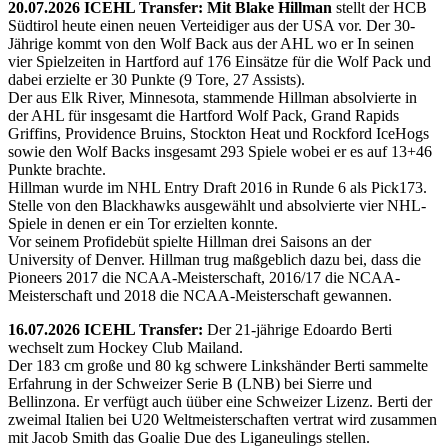
20.07.2026 ICEHL Transfer: Mit Blake Hillman
stellt der HCB
Südtirol heute einen neuen Verteidiger aus der USA vor. Der 30-
Jährige kommt von den Wolf Back aus der AHL wo er In seinen
vier Spielzeiten in Hartford auf 176 Einsätze für die Wolf Pack und
dabei erzielte er 30 Punkte (9 Tore, 27 Assists).
Der aus Elk River, Minnesota, stammende Hillman absolvierte in
der AHL für insgesamt die Hartford Wolf Pack, Grand Rapids
Griffins, Providence Bruins, Stockton Heat und Rockford IceHogs
sowie den Wolf Backs insgesamt 293 Spiele wobei er es auf 13+46
Punkte brachte.
Hillman wurde im NHL Entry Draft 2016 in Runde 6 als Pick173.
Stelle von den Blackhawks ausgewählt und absolvierte vier NHL-
Spiele in denen er ein Tor erzielten konnte.
Vor seinem Profidebüt spielte Hillman drei Saisons an der
University of Denver. Hillman trug maßgeblich dazu bei, dass die
Pioneers 2017 die NCAA-Meisterschaft, 2016/17 die NCAA-
Meisterschaft und 2018 die NCAA-Meisterschaft gewannen.
16.07.2026 ICEHL Transfer:
Der 21-jährige Edoardo Berti
wechselt zum Hockey Club Mailand.
Der 183 cm große und 80 kg schwere Linkshänder Berti sammelte
Erfahrung in der Schweizer Serie B (LNB) bei Sierre und
Bellinzona. Er verfügt auch üüber eine Schweizer Lizenz. Berti der
zweimal Italien bei U20 Weltmeisterschaften vertrat wird zusammen
mit Jacob Smith das Goalie Due des Liganeulings stellen.