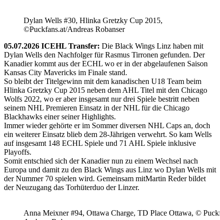
Dylan Wells #30, Hlinka Gretzky Cup 2015,
©Puckfans.at/Andreas Robanser
05.07.2026 ICEHL Transfer:
Die Black Wings Linz haben mit
Dylan Wells den Nachfolger für Rasmus Tirronen gefunden. Der
Kanadier kommt aus der ECHL wo er in der abgelaufenen Saison
Kansas City Mavericks im Finale stand.
So bleibt der Titelgewinn mit dem kanadischen U18 Team beim
Hlinka Gretzky Cup 2015 neben dem AHL Titel mit den Chicago
Wolfs 2022, wo er aber insgesamt nur drei Spiele bestritt neben
seinem NHL Premieren Einsatz in der NHL für die Chicago
Blackhawks einer seiner Highlights.
Immer wieder gehörte er im Sommer diversen NHL Caps an, doch
ein weiterer Einsatz blieb dem 28-Jährigen verwehrt. So kam Wells
auf insgesamt 148 ECHL Spiele und 71 AHL Spiele inklusive
Playoffs.
Somit entschied sich der Kanadier nun zu einem Wechsel nach
Europa und damit zu den Black Wings aus Linz wo Dylan Wells mit
der Nummer 70 spielen wird. Gemeinsam mitMartin Reder bildet
der Neuzugang das Torhüterduo der Linzer.
Anna Meixner #94, Ottawa Charge, TD Place Ottawa, © Puckfa