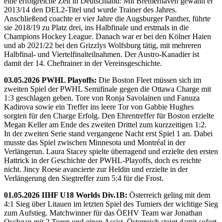
eine erfolgreiche Zeit in Deutschland: Mit Bremerhaven gewann er
2013/14 den DEL2-Titel und wurde Trainer des Jahres.
Anschließend coachte er vier Jahre die Augsburger Panther, führte
sie 2018/19 zu Platz drei, ins Halbfinale und erstmals in die
Champions Hockey League. Danach war er bei den Kölner Haien
und ab 2021/22 bei den Grizzlys Wolfsburg tätig, mit mehreren
Halbfinal- und Viertelfinalteilnahmen. Der Austro-Kanadier ist
damit der 14. Cheftrainer in der Vereinsgeschichte.
03.05.2026 PWHL Playoffs:
Die Boston Fleet müssen sich im
zweiten Spiel der PWHL Semifinale gegen die Ottawa Charge mit
1:3 geschlagen geben. Tore von Ronja Savolainen und Fanuza
Kadirova sowie ein Treffer ins leere Tor von Gabbie Hughes
sorgten für den Charge Erfolg. Den Ehrentreffer für Boston erzielte
Megan Keller am Ende des zweiten Drittel zum kurzzeitigen 1:2.
In der zweiten Serie stand vergangene Nacht erst Spiel 1 an. Dabei
musste das Spiel zwischen Minnesota und Montréal in der
Verlängerun. Laura Stacey spielte überragend und erzielte den ersten
Hattrick in der Geschichte der PWHL-Playoffs, doch es reichte
nicht. Jincy Roese avancierte zur Heldin und erzielte in der
Verlängerung den Siegtreffer zum 5:4 für die Frost.
01.05.2026 IIHF U18 Worlds Div.1B:
Österreich geling mit dem
4:1 Sieg über Litauen im letzten Spiel des Turniers der wichtige Sieg
zum Aufstieg. Matchwinner für das ÖEHV Team war Jonathan
Oschgan mit 2 Toren und einen Assist. Österreich steigt damit sofort