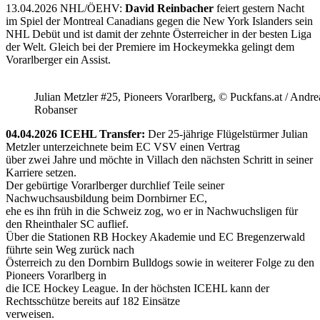
13.04.2026 NHL/ÖEHV:
David Reinbacher
feiert gestern Nacht
im Spiel der Montreal Canadians gegen die New York Islanders sein
NHL Debüt und ist damit der zehnte Österreicher in der besten Liga
der Welt. Gleich bei der Premiere im Hockeymekka gelingt dem
Vorarlberger ein Assist.
Julian Metzler #25, Pioneers Vorarlberg, © Puckfans.at / Andre
Robanser
04.04.2026 ICEHL Transfer:
Der 25-jährige Flügelstürmer Julian
Metzler unterzeichnete beim EC VSV einen Vertrag
über zwei Jahre und möchte in Villach den nächsten Schritt in seiner
Karriere setzen.
Der gebürtige Vorarlberger durchlief Teile seiner
Nachwuchsausbildung beim Dornbirner EC,
ehe es ihn früh in die Schweiz zog, wo er in Nachwuchsligen für
den Rheinthaler SC auflief.
Über die Stationen RB Hockey Akademie und EC Bregenzerwald
führte sein Weg zurück nach
Österreich zu den Dornbirn Bulldogs sowie in weiterer Folge zu den
Pioneers Vorarlberg in
die ICE Hockey League. In der höchsten ICEHL kann der
Rechtsschütze bereits auf 182 Einsätze
verweisen.