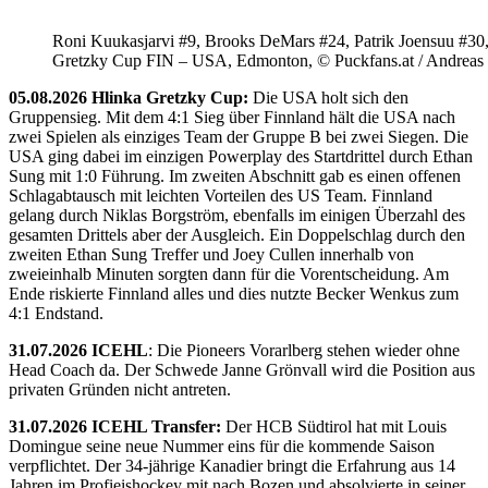
Roni Kuukasjarvi #9, Brooks DeMars #24, Patrik Joensuu #30
Gretzky Cup FIN – USA, Edmonton, © Puckfans.at / Andreas
05.08.2026 Hlinka Gretzky Cup:
Die USA holt sich den
Gruppensieg. Mit dem 4:1 Sieg über Finnland hält die USA nach
zwei Spielen als einziges Team der Gruppe B bei zwei Siegen. Die
USA ging dabei im einzigen Powerplay des Startdrittel durch Ethan
Sung mit 1:0 Führung. Im zweiten Abschnitt gab es einen offenen
Schlagabtausch mit leichten Vorteilen des US Team. Finnland
gelang durch Niklas Borgström, ebenfalls im einigen Überzahl des
gesamten Drittels aber der Ausgleich. Ein Doppelschlag durch den
zweiten Ethan Sung Treffer und Joey Cullen innerhalb von
zweieinhalb Minuten sorgten dann für die Vorentscheidung. Am
Ende riskierte Finnland alles und dies nutzte Becker Wenkus zum
4:1 Endstand.
31.07.2026 ICEHL
: Die Pioneers Vorarlberg stehen wieder ohne
Head Coach da. Der Schwede Janne Grönvall wird die Position aus
privaten Gründen nicht antreten.
31.07.2026 ICEHL Transfer:
Der HCB Südtirol hat mit Louis
Domingue seine neue Nummer eins für die kommende Saison
verpflichtet. Der 34-jährige Kanadier bringt die Erfahrung aus 14
Jahren im Profieishockey mit nach Bozen und absolvierte in seiner