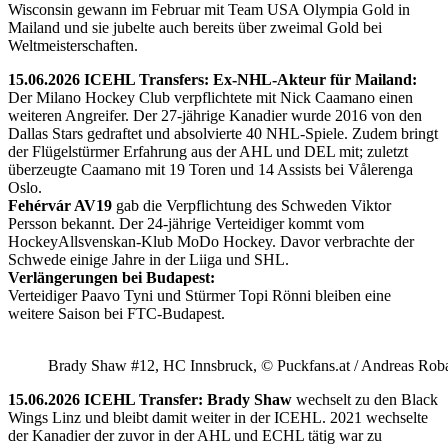
Wisconsin gewann im Februar mit Team USA Olympia Gold in
Mailand und sie jubelte auch bereits über zweimal Gold bei
Weltmeisterschaften.
15.06.2026 ICEHL Transfers: Ex-NHL-Akteur für Mailand:
Der Milano Hockey Club verpflichtete mit Nick Caamano einen
weiteren Angreifer. Der 27-jährige Kanadier wurde 2016 von den
Dallas Stars gedraftet und absolvierte 40 NHL-Spiele. Zudem bringt
der Flügelstürmer Erfahrung aus der AHL und DEL mit; zuletzt
überzeugte Caamano mit 19 Toren und 14 Assists bei Vålerenga
Oslo.
Fehérvár AV19
gab die Verpflichtung des Schweden Viktor
Persson bekannt. Der 24-jährige Verteidiger kommt vom
HockeyAllsvenskan-Klub MoDo Hockey. Davor verbrachte der
Schwede einige Jahre in der Liiga und SHL.
Verlängerungen bei Budapest:
Verteidiger Paavo Tyni und Stürmer Topi Rönni bleiben eine
weitere Saison bei FTC-Budapest.
Brady Shaw #12, HC Innsbruck, © Puckfans.at / Andreas Rob
15.06.2026 ICEHL Transfer: Brady Shaw
wechselt zu den Black
Wings Linz und bleibt damit weiter in der ICEHL. 2021 wechselte
der Kanadier der zuvor in der AHL und ECHL tätig war zu