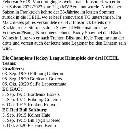
Fehervar AV19. Von dort ging es weiter nach Innsbruck wo er in
der Saison 2022-2023 zum Liga MVP ernannt wurde. Nach einer
Saison in Frankreich kehrte der 33-Jährige im letzten Sommer
zurück in die ICEHL wo er bei Ferencvarosi TC unterschrieb. Im
März dieses jahres verkündete der HC Innsbruck bereits die
Rückkehr des Stürmers doch Shaw bat Mitte mai um eine
Vetragsauflösung. Nun unterzeichnete Brady Shaw bei den Black
Wings in Linz wo er nach Trenton Bliss und Kyle Topping nun der
dritte und vorerst auch der letzte neue Legionär bei den Linzern sein
wird.
Die Champions Hockey League Heimspiele der drei ICEHL
Teams:
Graz99ers:
03. Sep. 18:30 Fribourg Gotteron
05. Sep. 18:30 Bordeaux Boxers
06. Okt. 20:20 SaiPa Lappeenranta
EC KAC:
3. Sep. 19:15 Bordeaux Boxers
5. Sep. 19:15 Fribourg Gotteron
6. Okt. 19:15 Kookoo Kouvola
EC Red Bull Salzburg:
3. Sep. 19:15 Kölner Haie
5. Sep. 19:15 Bili Tygri Liberec
7. Okt. 20:20 Eisbären Berlin