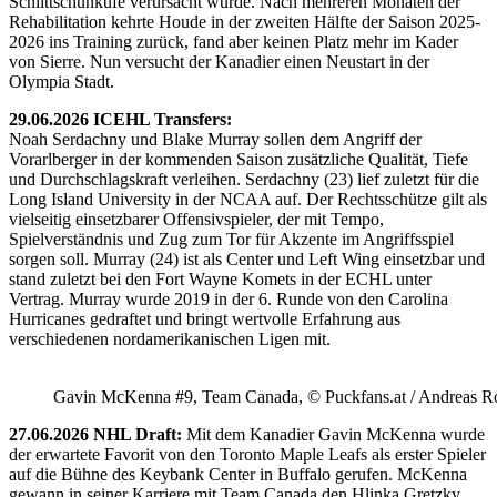
Schlittschuhkufe verursacht wurde. Nach mehreren Monaten der
Rehabilitation kehrte Houde in der zweiten Hälfte der Saison 2025-
2026 ins Training zurück, fand aber keinen Platz mehr im Kader
von Sierre. Nun versucht der Kanadier einen Neustart in der
Olympia Stadt.
29.06.2026 ICEHL Transfers:
Noah Serdachny und Blake Murray sollen dem Angriff der
Vorarlberger in der kommenden Saison zusätzliche Qualität, Tiefe
und Durchschlagskraft verleihen. Serdachny (23) lief zuletzt für die
Long Island University in der NCAA auf. Der Rechtsschütze gilt als
vielseitig einsetzbarer Offensivspieler, der mit Tempo,
Spielverständnis und Zug zum Tor für Akzente im Angriffsspiel
sorgen soll. Murray (24) ist als Center und Left Wing einsetzbar und
stand zuletzt bei den Fort Wayne Komets in der ECHL unter
Vertrag. Murray wurde 2019 in der 6. Runde von den Carolina
Hurricanes gedraftet und bringt wertvolle Erfahrung aus
verschiedenen nordamerikanischen Ligen mit.
Gavin McKenna #9, Team Canada, © Puckfans.at / Andreas R
27.06.2026 NHL Draft:
Mit dem Kanadier Gavin McKenna wurde
der erwartete Favorit von den Toronto Maple Leafs als erster Spieler
auf die Bühne des Keybank Center in Buffalo gerufen. McKenna
gewann in seiner Karriere mit Team Canada den Hlinka Gretzky