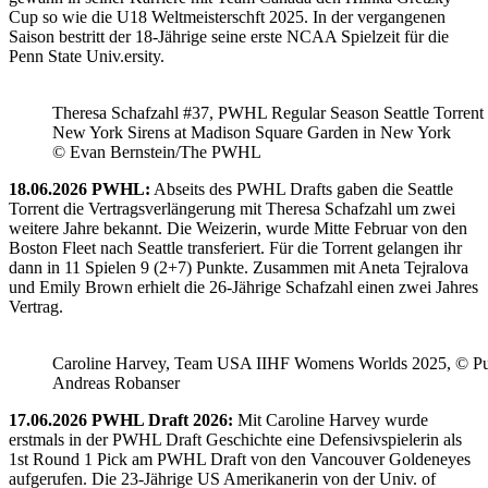
Cup so wie die U18 Weltmeisterschft 2025. In der vergangenen
Saison bestritt der 18-Jährige seine erste NCAA Spielzeit für die
Penn State Univ.ersity.
Theresa Schafzahl #37, PWHL Regular Season Seattle Torrent 
New York Sirens at Madison Square Garden in New York
© Evan Bernstein/The PWHL
18.06.2026 PWHL:
Abseits des PWHL Drafts gaben die Seattle
Torrent die Vertragsverlängerung mit Theresa Schafzahl um zwei
weitere Jahre bekannt. Die Weizerin, wurde Mitte Februar von den
Boston Fleet nach Seattle transferiert. Für die Torrent gelangen ihr
dann in 11 Spielen 9 (2+7) Punkte. Zusammen mit Aneta Tejralova
und Emily Brown erhielt die 26-Jährige Schafzahl einen zwei Jahres
Vertrag.
Caroline Harvey, Team USA IIHF Womens Worlds 2025, © Puc
Andreas Robanser
17.06.2026 PWHL Draft 2026:
Mit Caroline Harvey wurde
erstmals in der PWHL Draft Geschichte eine Defensivspielerin als
1st Round 1 Pick am PWHL Draft von den Vancouver Goldeneyes
aufgerufen. Die 23-Jährige US Amerikanerin von der Univ. of