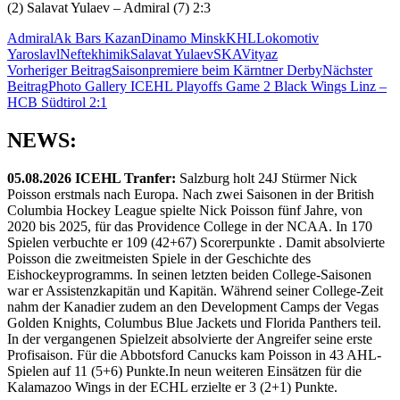
(2) Salavat Yulaev – Admiral (7) 2:3
Admiral
Ak Bars Kazan
Dinamo Minsk
KHL
Lokomotiv
Yaroslavl
Neftekhimik
Salavat Yulaev
SKA
Vityaz
Beitragsnavigation
Vorheriger Beitrag
Saisonpremiere beim Kärntner Derby
Nächster
Beitrag
Photo Gallery ICEHL Playoffs Game 2 Black Wings Linz –
HCB Südtirol 2:1
NEWS:
05.08.2026 ICEHL Tranfer:
Salzburg holt 24J Stürmer Nick
Poisson erstmals nach Europa. Nach zwei Saisonen in der British
Columbia Hockey League spielte Nick Poisson fünf Jahre, von
2020 bis 2025, für das Providence College in der NCAA. In 170
Spielen verbuchte er 109 (42+67) Scorerpunkte . Damit absolvierte
Poisson die zweitmeisten Spiele in der Geschichte des
Eishockeyprogramms. In seinen letzten beiden College-Saisonen
war er Assistenzkapitän und Kapitän. Während seiner College-Zeit
nahm der Kanadier zudem an den Development Camps der Vegas
Golden Knights, Columbus Blue Jackets und Florida Panthers teil.
In der vergangenen Spielzeit absolvierte der Angreifer seine erste
Profisaison. Für die Abbotsford Canucks kam Poisson in 43 AHL-
Spielen auf 11 (5+6) Punkte.In neun weiteren Einsätzen für die
Kalamazoo Wings in der ECHL erzielte er 3 (2+1) Punkte.