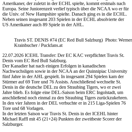
Amerikaner, der zuletzt in der ECHL spielte, kommt erstmals nach
Europa. Seine Juniorenzeit verlief typisch über die NCAA wo er für
die Univ. of New Hampshire spielte. Danach ging es in die ECHL.
Neben seinen insgesamt 203 Spielen in der ECHL absolvierte der
US Amerikaner auch 89 Spiele in der AHL.
Travis ST. DENIS #74 (EC Red Bull Salzburg) Photo: Werner
Krainbucher / Puckfans.at
22.07.2026 ICEHL Transfer: Der EC KAC verpflichtet Travis St.
Denis vom EC Red Bull Salzburg.
Der Kanadier hat nach einigen Erfolgen in kanadischen
Nachwuchsligen sowie in der NCAA an der Quinnipiac University
fünf Jahre in der AHL gespielt. In insgesamt 294 Spielen kam der
Stürmer auf 69 Tore und 76 Assists. Anschließend wechselte St.
Denis in die deutsche DEL zu den Straubing Tigers, wo er zwei
Jahre blieb. Es folgte eine DEL-Saison beim ERC Ingolstadt, um
anschließend noch einmal zu den Straubing Tigers zurückzukehren.
In den vier Jahren in der DEL verbuchte er in 215 Liga-Spielen 76
Tore und 68 Vorlagen.
In der letzten Saison war Travis St. Denis in der ICEHL hinter
Michael Raffl mit 45 (21+24) Punkten der zweitbeste Scorer der
Salzburger.