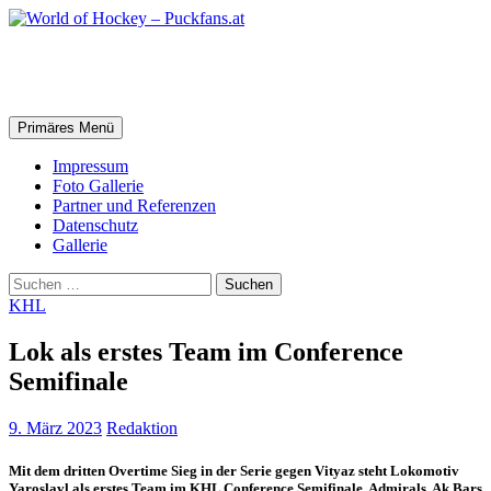
Zum
Inhalt
springen
World of Hockey – Puckfans.at
Suchen
Primäres Menü
Impressum
Foto Gallerie
Partner und Referenzen
Datenschutz
Gallerie
Suchen
nach:
KHL
Lok als erstes Team im Conference
Semifinale
9. März 2023
Redaktion
Mit dem dritten Overtime Sieg in der Serie gegen Vityaz steht Lokomotiv
Yaroslavl als erstes Team im KHL Conference Semifinale. Admirals, Ak Bars