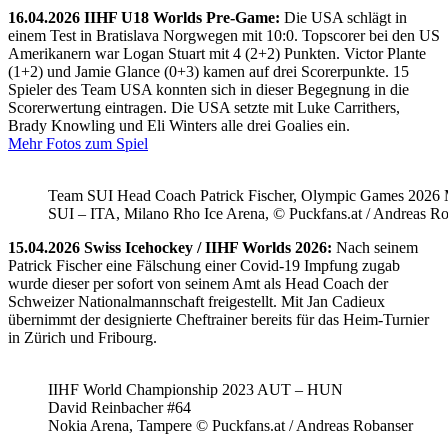
16.04.2026 IIHF U18 Worlds Pre-Game:
Die USA schlägt in
einem Test in Bratislava Norgwegen mit 10:0. Topscorer bei den US
Amerikanern war Logan Stuart mit 4 (2+2) Punkten. Victor Plante
(1+2) und Jamie Glance (0+3) kamen auf drei Scorerpunkte. 15
Spieler des Team USA konnten sich in dieser Begegnung in die
Scorerwertung eintragen. Die USA setzte mit Luke Carrithers,
Brady Knowling und Eli Winters alle drei Goalies ein.
Mehr Fotos zum Spiel
Team SUI Head Coach Patrick Fischer, Olympic Games 202
SUI – ITA, Milano Rho Ice Arena, © Puckfans.at / Andreas R
15.04.2026 Swiss Icehockey / IIHF Worlds 2026:
Nach seinem
Patrick Fischer eine Fälschung einer Covid-19 Impfung zugab
wurde dieser per sofort von seinem Amt als Head Coach der
Schweizer Nationalmannschaft freigestellt. Mit Jan Cadieux
übernimmt der designierte Cheftrainer bereits für das Heim-Turnier
in Zürich und Fribourg.
IIHF World Championship 2023 AUT – HUN
David Reinbacher #64
Nokia Arena, Tampere © Puckfans.at / Andreas Robanser