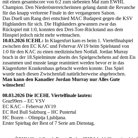
mit einen gesamtscore von 6:2 zum siebenten Mal zum EWHL
Champion. Den Niederösterreicherinnen gelang damit die Revanche
für das knapp verlorene Finale in der vergangenen Saison.
Das Duell um Rang drei entschied MAC Budapest gegen die KSV
Highlanders für sich. Die Highlanders gewannen zwar das
Rückspiel mit 1:0, konnten den Drei-Tore-Rückstand aus dem
Hinspiel jedoch nicht mehr wettmachen.
10.03.2026 ICEHL:
In Klagenfurt kam es beim 1. Viertelfinalspiel
zwischen den EC KAC und Fehervar AV19 beim Spielstand von
1:0 für den KAC zu einen medizinischen Notfall. Jordan Murray
brach in der 18.Spielminute abseits des Spielgeschehens auf dem Eis
zusammen und musste lange reanimiert werden bevor er in das
Klagenfurter Krankenhaus gebracht werden konnte. Das Spiel
wurde nach diesen Zwischenfall natürlicherweise abgebrochen.
Man kann den Kanadier Jordan Murray nur Alles Gute
wünschen!
08.03.2026 Die ICEHL Viertelfinale lauten:
Graz99ers – EC VSV
EC KAC – Fehervar AV19
EC Red Bull Salzburg – HC Pustertal
HC Bozen – Olimpija Ljubljana.
Erster Spieltag der Best of 7 Serie am Dienstag.