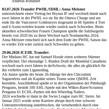
Andreas Robanser
03.07.2026 Transfer PWHL/SDHL: Anna Meixner
unterzeichnete einen Vertrag bei Brynas IF und wechselt damit nach
zwei Jahren in der PWHL wo sie für die Ottawa Charge und am
ende für die Vancouver Goldeneyes insgesamt in 66 Spielen 4 Tore
und 6 Assist erzielen konnte wieder zurück nach Schweden. Beim
aktuellen schwedischen Frauen Champion spielte die Salzburgerin
bereits von 2020 bis zu ihren Wechsel nach Nordamerika 2024.
Anna Meixner entschied sich nach dem Ende der PWHL Saison das
es wieder Zeit wäre zurück nach Schweden zu gehen.
29.06.2026 ICEHL Transfer:
Der Minlano HC hat mit Samuel Houde einen weiteren Stürmer
verpflichtet. Der ehemalige 5. Rinden Draft der Montréal Canadiens
wechselt nach zwei Jahren in derSchweiz, die alles als glücklich für
ihn verliefen zum Liganeuling.
Als Junior spielte der heute 26-Jährige bei den Chicoutimi
Saguenéens und als Kapitän seines Teams seine QMJHL Zeit
beendete. Anschließend spielte er in der Organisation der Pittsburgh
Penguins, bestritt 100 AHL-Spiele mit den Wilkes-Barre/Scranton
Penguins 61 ECHL-Partien mit den Wheeling Nailers.
2024 wechselte er dann in die Swiss League zum HC Sierre. Im
Januar 2025 wurde seine Karriere abrupt durch eine schwere
Unterarmverletzung unterbrochen, die versehentlich durch eine