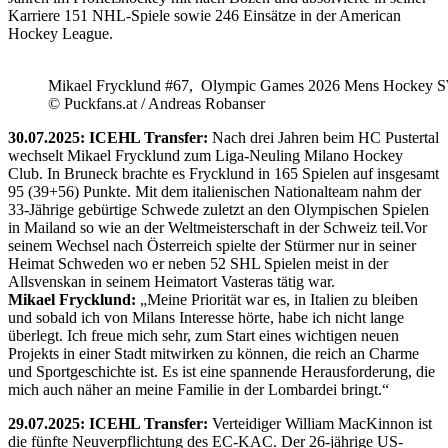
Karriere 151 NHL-Spiele sowie 246 Einsätze in der American
Hockey League.
Mikael Frycklund #67, Olympic Games 2026 Mens Hockey 
© Puckfans.at / Andreas Robanser
30.07.2025: ICEHL Transfer:
Nach drei Jahren beim HC Pustertal
wechselt Mikael Frycklund zum Liga-Neuling Milano Hockey
Club. In Bruneck brachte es Frycklund in 165 Spielen auf insgesamt
95 (39+56) Punkte. Mit dem italienischen Nationalteam nahm der
33-Jährige gebürtige Schwede zuletzt an den Olympischen Spielen
in Mailand so wie an der Weltmeisterschaft in der Schweiz teil.Vor
seinem Wechsel nach Österreich spielte der Stürmer nur in seiner
Heimat Schweden wo er neben 52 SHL Spielen meist in der
Allsvenskan in seinem Heimatort Vasteras tätig war.
Mikael Frycklund:
„Meine Priorität war es, in Italien zu bleiben
und sobald ich von Milans Interesse hörte, habe ich nicht lange
überlegt. Ich freue mich sehr, zum Start eines wichtigen neuen
Projekts in einer Stadt mitwirken zu können, die reich an Charme
und Sportgeschichte ist. Es ist eine spannende Herausforderung, die
mich auch näher an meine Familie in der Lombardei bringt.“
29.07.2025: ICEHL Transfer:
Verteidiger William MacKinnon ist
die fünfte Neuverpflichtung des EC-KAC. Der 26-jährige US-