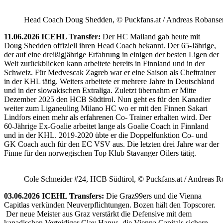
Head Coach Doug Shedden, © Puckfans.at / Andreas Robanse
11.06.2026 ICEHL Transfer:
Der HC Mailand gab heute mit
Doug Shedden offiziell ihren Head Coach bekannt. Der 65-Jährige,
der auf eine dreißigjährige Erfahrung in einigen der besten Ligen der
Welt zurückblicken kann arbeitete bereits in Finnland und in der
Schweiz. Für Medvescak Zagreb war er eine Saison als Cheftrainer
in der KHL tätig. Weiters arbeitete er mehrere Jahre in Deutschland
und in der slowakischen Extraliga. Zuletzt übernahm er Mitte
Dezember 2025 den HCB Südtirol. Nun geht es für den Kanadier
weiter zum Liganeuling Milano HC wo er mit den Finnen Sakari
Lindfors einen mehr als erfahrenen Co- Trainer erhalten wird. Der
60-Jährige Ex-Goalie arbeitet lange als Goalie Coach in Finnland
und in der KHL. 2019-2020 übte er die Doppelfunktion Co- und
GK Coach auch für den EC VSV aus. Die letzten drei Jahre war der
Finne für den norwegischen Top Klub Stavanger Oilers tätig.
Cole Schneider #24, HCB Südtirol, © Puckfans.at / Andreas R
03.06.2026 ICEHL Transfers:
Die Graz99ers und die Vienna
Capitlas verkünden Neuverpflichtungen. Bozen hält den Topscorer.
Der neue Meister aus Graz verstärkt die Defensive mit dem
kanadischen Verteidiger Clay Hanus, die Vienna Capitals sichern