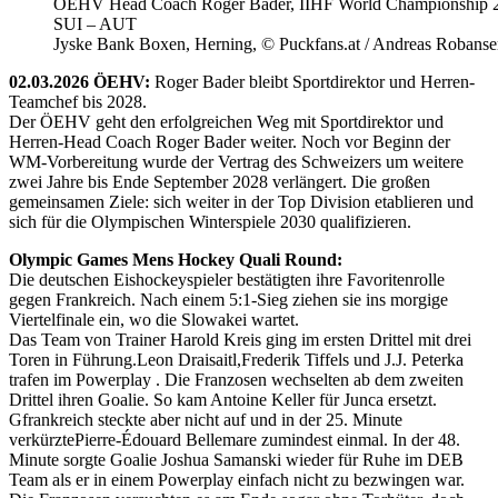
ÖEHV Head Coach Roger Bader, IIHF World Championship 
SUI – AUT
Jyske Bank Boxen, Herning, © Puckfans.at / Andreas Robanse
02.03.2026 ÖEHV:
Roger Bader bleibt Sportdirektor und Herren-
Teamchef bis 2028.
Der ÖEHV geht den erfolgreichen Weg mit Sportdirektor und
Herren-Head Coach Roger Bader weiter. Noch vor Beginn der
WM-Vorbereitung wurde der Vertrag des Schweizers um weitere
zwei Jahre bis Ende September 2028 verlängert. Die großen
gemeinsamen Ziele: sich weiter in der Top Division etablieren und
sich für die Olympischen Winterspiele 2030 qualifizieren.
Olympic Games Mens Hockey Quali Round:
Die deutschen Eishockeyspieler bestätigten ihre Favoritenrolle
gegen Frankreich. Nach einem 5:1-Sieg ziehen sie ins morgige
Viertelfinale ein, wo die Slowakei wartet.
Das Team von Trainer Harold Kreis ging im ersten Drittel mit drei
Toren in Führung.Leon Draisaitl,Frederik Tiffels und J.J. Peterka
trafen im Powerplay . Die Franzosen wechselten ab dem zweiten
Drittel ihren Goalie. So kam Antoine Keller für Junca ersetzt.
Gfrankreich steckte aber nicht auf und in der 25. Minute
verkürztePierre-Édouard Bellemare zumindest einmal. In der 48.
Minute sorgte Goalie Joshua Samanski wieder für Ruhe im DEB
Team als er in einem Powerplay einfach nicht zu bezwingen war.