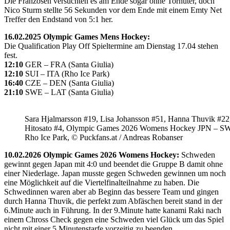
Die Franzosen versuchten es am Ende sogar ohne Torhüter, doch
Nico Sturm stellte 56 Sekunden vor dem Ende mit einem Emty Net
Treffer den Endstand von 5:1 her.
16.02.2025 Olympic Games Mens Hockey:
Die Qualification Play Off Spieltermine am Dienstag 17.04 stehen
fest.
12:10
GER – FRA (Santa Giulia)
12:10
SUI – ITA (Rho Ice Park)
16:40
CZE – DEN (Santa Giulia)
21:10
SWE – LAT (Santa Giulia)
Sara Hjalmarsson #19, Lisa Johansson #51, Hanna Thuvik #22
Hitosato #4, Olympic Games 2026 Womens Hockey JPN – S
Rho Ice Park, © Puckfans.at / Andreas Robanser
10.02.2026 Olympic Games 2026 Womens Hockey:
Schweden
gewinnt gegen Japan mit 4:0 und beendet die Gruppe B damit ohne
einer Niederlage. Japan musste gegen Schweden gewinnen um noch
eine Möglichkeit auf die Viertelfinalteilnahme zu haben. Die
Schwedinnen waren aber ab Beginn das bessere Team und gingen
durch Hanna Thuvik, die perfekt zum Abfäschen bereit stand in der
6.Minute auch in Führung. In der 9.Minute hatte kanami Raki nach
einem Chross Check gegen eine Schweden viel Glück um das Spiel
nicht mit einer 5 Minutenstarfe vorzeitig zu beenden.