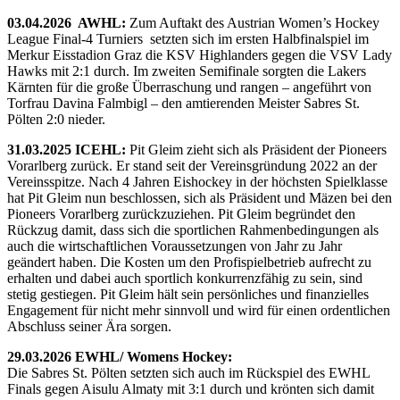
03.04.2026 AWHL:
Zum Auftakt des Austrian Women’s Hockey
League Final-4 Turniers setzten sich im ersten Halbfinalspiel im
Merkur Eisstadion Graz die KSV Highlanders gegen die VSV Lady
Hawks mit 2:1 durch. Im zweiten Semifinale sorgten die Lakers
Kärnten für die große Überraschung und rangen – angeführt von
Torfrau Davina Falmbigl – den amtierenden Meister Sabres St.
Pölten 2:0 nieder.
31.03.2025 ICEHL:
Pit Gleim zieht sich als Präsident der Pioneers
Vorarlberg zurück. Er stand seit der Vereinsgründung 2022 an der
Vereinsspitze. Nach 4 Jahren Eishockey in der höchsten Spielklasse
hat Pit Gleim nun beschlossen, sich als Präsident und Mäzen bei den
Pioneers Vorarlberg zurückzuziehen. Pit Gleim begründet den
Rückzug damit, dass sich die sportlichen Rahmenbedingungen als
auch die wirtschaftlichen Voraussetzungen von Jahr zu Jahr
geändert haben. Die Kosten um den Profispielbetrieb aufrecht zu
erhalten und dabei auch sportlich konkurrenzfähig zu sein, sind
stetig gestiegen. Pit Gleim hält sein persönliches und finanzielles
Engagement für nicht mehr sinnvoll und wird für einen ordentlichen
Abschluss seiner Ära sorgen.
29.03.2026 EWHL/ Womens Hockey:
Die Sabres St. Pölten setzten sich auch im Rückspiel des EWHL
Finals gegen Aisulu Almaty mit 3:1 durch und krönten sich damit