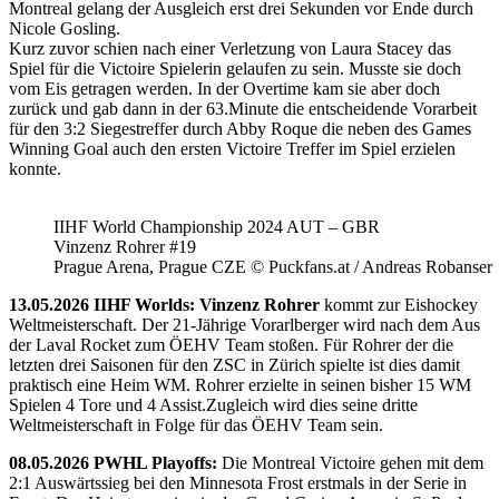
Montreal gelang der Ausgleich erst drei Sekunden vor Ende durch
Nicole Gosling.
Kurz zuvor schien nach einer Verletzung von Laura Stacey das
Spiel für die Victoire Spielerin gelaufen zu sein. Musste sie doch
vom Eis getragen werden. In der Overtime kam sie aber doch
zurück und gab dann in der 63.Minute die entscheidende Vorarbeit
für den 3:2 Siegestreffer durch Abby Roque die neben des Games
Winning Goal auch den ersten Victoire Treffer im Spiel erzielen
konnte.
IIHF World Championship 2024 AUT – GBR
Vinzenz Rohrer #19
Prague Arena, Prague CZE © Puckfans.at / Andreas Robanser
13.05.2026 IIHF Worlds: Vinzenz Rohrer
kommt zur Eishockey
Weltmeisterschaft. Der 21-Jährige Vorarlberger wird nach dem Aus
der Laval Rocket zum ÖEHV Team stoßen. Für Rohrer der die
letzten drei Saisonen für den ZSC in Zürich spielte ist dies damit
praktisch eine Heim WM. Rohrer erzielte in seinen bisher 15 WM
Spielen 4 Tore und 4 Assist.Zugleich wird dies seine dritte
Weltmeisterschaft in Folge für das ÖEHV Team sein.
08.05.2026 PWHL Playoffs:
Die Montreal Victoire gehen mit dem
2:1 Auswärtssieg bei den Minnesota Frost erstmals in der Serie in