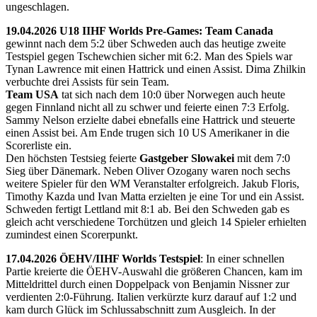
ungeschlagen.
19.04.2026 U18 IIHF Worlds Pre-Games: Team Canada
gewinnt nach dem 5:2 über Schweden auch das heutige zweite
Testspiel gegen Tschewchien sicher mit 6:2. Man des Spiels war
Tynan Lawrence mit einen Hattrick und einen Assist. Dima Zhilkin
verbuchte drei Assists für sein Team.
Team USA
tat sich nach dem 10:0 über Norwegen auch heute
gegen Finnland nicht all zu schwer und feierte einen 7:3 Erfolg.
Sammy Nelson erzielte dabei ebnefalls eine Hattrick und steuerte
einen Assist bei. Am Ende trugen sich 10 US Amerikaner in die
Scorerliste ein.
Den höchsten Testsieg feierte
Gastgeber Slowakei
mit dem 7:0
Sieg über Dänemark. Neben Oliver Ozogany waren noch sechs
weitere Spieler für den WM Veranstalter erfolgreich. Jakub Floris,
Timothy Kazda und Ivan Matta erzielten je eine Tor und ein Assist.
Schweden fertigt Lettland mit 8:1 ab. Bei den Schweden gab es
gleich acht verschiedene Torchützen und gleich 14 Spieler erhielten
zumindest einen Scorerpunkt.
17.04.2026 ÖEHV/IIHF Worlds Testspiel
: In einer schnellen
Partie kreierte die ÖEHV-Auswahl die größeren Chancen, kam im
Mitteldrittel durch einen Doppelpack von Benjamin Nissner zur
verdienten 2:0-Führung. Italien verkürzte kurz darauf auf 1:2 und
kam durch Glück im Schlussabschnitt zum Ausgleich. In der