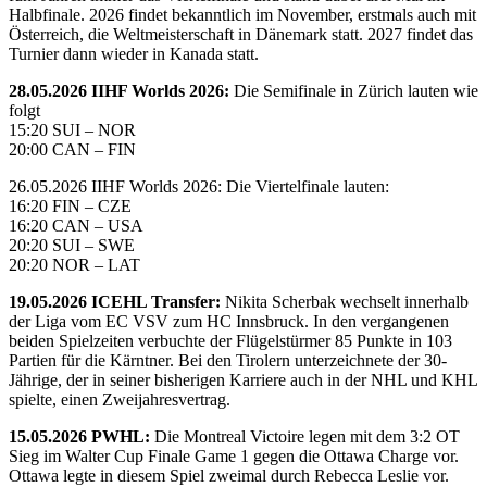
Halbfinale. 2026 findet bekanntlich im November, erstmals auch mit
Österreich, die Weltmeisterschaft in Dänemark statt. 2027 findet das
Turnier dann wieder in Kanada statt.
28.05.2026 IIHF Worlds 2026:
Die Semifinale in Zürich lauten wie
folgt
15:20 SUI – NOR
20:00 CAN – FIN
26.05.2026 IIHF Worlds 2026: Die Viertelfinale lauten:
16:20 FIN – CZE
16:20 CAN – USA
20:20 SUI – SWE
20:20 NOR – LAT
19.05.2026 ICEHL Transfer:
Nikita Scherbak wechselt innerhalb
der Liga vom EC VSV zum HC Innsbruck. In den vergangenen
beiden Spielzeiten verbuchte der Flügelstürmer 85 Punkte in 103
Partien für die Kärntner. Bei den Tirolern unterzeichnete der 30-
Jährige, der in seiner bisherigen Karriere auch in der NHL und KHL
spielte, einen Zweijahresvertrag.
15.05.2026 PWHL:
Die Montreal Victoire legen mit dem 3:2 OT
Sieg im Walter Cup Finale Game 1 gegen die Ottawa Charge vor.
Ottawa legte in diesem Spiel zweimal durch Rebecca Leslie vor.