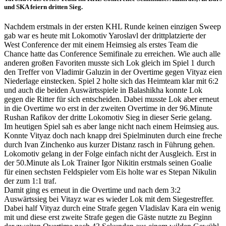
und SKA feiern dritten Sieg.
Nachdem erstmals in der ersten KHL Runde keinen einzigen Sweep
gab war es heute mit Lokomotiv Yaroslavl der drittplatzierte der
West Conference der mit einem Heimsieg als erstes Team die
Chance hatte das Conference Semifinale zu erreichen. Wie auch alle
anderen großen Favoriten musste sich Lok gleich im Spiel 1 durch
den Treffer von Vladimir Galuzin in der Overtime gegen Vityaz eien
Niederlage einstecken. Spiel 2 holte sich das Heimteam klar mit 6:2
und auch die beiden Auswärtsspiele in Balashikha konnte Lok
gegen die Ritter für sich entscheiden. Dabei musste Lok aber erneut
in die Overtime wo erst in der zweiten Overtime in der 96.Minute
Rushan Rafikov der dritte Lokomotiv Sieg in dieser Serie gelang.
Im heutigen Spiel sah es aber lange nicht nach einem Heimsieg aus.
Konnte Vityaz doch nach knapp drei Spielminuten durch eine freche
durch Ivan Zinchenko aus kurzer Distanz rasch in Führung gehen.
Lokomotiv gelang in der Folge einfach nicht der Ausgleich. Erst in
der 50.Minute als Lok Trainer Igor Nikitin erstmals seinen Goalie
für einen sechsten Feldspieler vom Eis holte war es Stepan Nikulin
der zum 1:1 traf.
Damit ging es erneut in die Overtime und nach dem 3:2
Auswärtssieg bei Vitayz war es wieder Lok mit dem Siegestreffer.
Dabei half Vityaz durch eine Strafe gegen Vladislav Kara ein wenig
mit und diese erst zweite Strafe gegen die Gäste nutzte zu Beginn