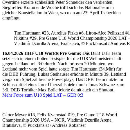
Overtime erzielte schließlich Peter Schneider den verdienten
Siegtreffer. Kommende Woche trifft sich das Nationalteam in
gleicher Konstellation in Wien, wo man am 23. April Tschechien
empfängt.
Tim Hartmann #23, Aurelius Pizka #6, Liron-Alec Pellizzari #16
Nikitins #29, Pre Game U18 World Championship 2026 LAT 
Vladimír Dzurilla Arena, Bratislava, © Puckfans.at / Andreas 
16.04.2026 IIHF U18 Worlds Pre-Game:
Das DEB U18 Team
setzt sich in einem flotten Testspiel für die U18 Weltmeisterschaft
gegen Lettland mit 3:0 durch. Nach torlosen 20 Minuten, wo
Lettland mehr vom Spiel hatte sorgte Tim Hartmann (34.Min) für
die DEB Führung. Lukas Steihauser erhöhte in Minute 39. Lettland
vergab im Spiel zahlreiche Powerplays, Das DEB Team nutzte im
Schlussdrittel eines ihrer Überzahlspiele durch Jonas Schwarz zum
3:0. DEB Torhüter Max Bolle feierte damit auch ein Shutout.
Mehr Fotos zum U18 Spiel LAT – GER 0:3
Carter Meyer #18, Felix Kvernstad #19, Pre Game U18 World
Championship 2026 USA – NOR, Vladimír Dzurilla Arena,
Bratislava, © Puckfans.at / Andreas Robanser