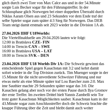
glich durch zwei Tore von Max Calce aus und in der 54.Minute
sorgte Luis Becker sogar für den Führungstreffer. In der
Schlussphase glich Norwegen bei einer doppelten Überzahl durch
Niklas Aaram Olsen aus und 23 Sekunden vor dem Ende traf der
selbe Spieler sogar zum später 4:3 Sieg für Norwegen. Das DEB
Team steigt damit erstmals seit 2023 wieder in die Division 1A ab.
27.04.2026 IIHF U18Worlds:
Die Viertelfinalduelle am 29.04.2026 lauten wie folgt:
12:00 in Bratislava
CZE- FIN
14:00 in Trencin
CAN – SWE
16:00 in Bratislava
USA – LAT
18:00 in Trencin
SVK – DEN
23.04.2026 IIHF U18 Worlds Div 1A:
Die Schweiz gewinnt das
entscheidende Spiel gegen Kasachstan mit 3:2 und kehrt damit
sofort wieder in die Top Division zurück. Tim Muenger sorgte in der
15.Minute für die nicht unverdiente Schweizer Führung und nur
etwas mehr als eine Minute später traf Lou Baecher zum 2:0. Max
ime Sauthier machte 29 Sekunden später sogar das 3:0. Die
Kasachen gelang aber noch vor der ersten Pause durch Ilya Gromov
der erste Treffer. Im zweiten Drittel hielt Yannis Zambelli sein Tor
trotz guter Kasachstan Möglichkeiten sauber. Kasachstan kam in der
43.Minute sogar zum Anschlusstreffer doch die Schweiz brachte die
knappe Führung über die Zeit und bleibt damit auch weiter