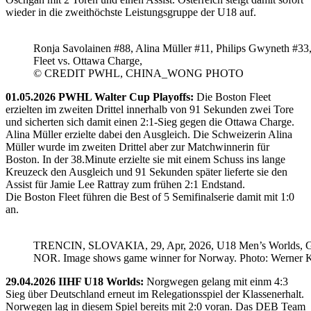
wieder in die zweithöchste Leistungsgruppe der U18 auf.
Ronja Savolainen #88, Alina Müller #11, Philips Gwyneth #33
Fleet vs. Ottawa Charge,
© CREDIT PWHL, CHINA_WONG PHOTO
01.05.2026 PWHL Walter Cup Playoffs:
Die Boston Fleet
erzielten im zweiten Drittel innerhalb von 91 Sekunden zwei Tore
und sicherten sich damit einen 2:1-Sieg gegen die Ottawa Charge.
Alina Müller erzielte dabei den Ausgleich. Die Schweizerin Alina
Müller wurde im zweiten Drittel aber zur Matchwinnerin für
Boston. In der 38.Minute erzielte sie mit einem Schuss ins lange
Kreuzeck den Ausgleich und 91 Sekunden später lieferte sie den
Assist für Jamie Lee Rattray zum frühen 2:1 Endstand.
Die Boston Fleet führen die Best of 5 Semifinalserie damit mit 1:0
an.
TRENCIN, SLOVAKIA, 29, Apr, 2026, U18 Men’s Worlds, 
NOR. Image shows game winner for Norway. Photo: Werner K
29.04.2026 IIHF U18 Worlds:
Norgwegen gelang mit einm 4:3
Sieg über Deutschland erneut im Relegationsspiel der Klassenerhalt.
Norwegen lag in diesem Spiel bereits mit 2:0 voran. Das DEB Team