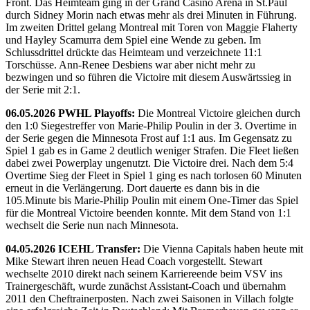
Front. Das Heimteam ging in der Grand Casino Arena in St.Paul
durch Sidney Morin nach etwas mehr als drei Minuten in Führung.
Im zweiten Drittel gelang Montreal mit Toren von Maggie Flaherty
und Hayley Scamurra dem Spiel eine Wende zu geben. Im
Schlussdrittel drückte das Heimteam und verzeichnete 11:1
Torschüsse. Ann-Renee Desbiens war aber nicht mehr zu
bezwingen und so führen die Victoire mit diesem Auswärtssieg in
der Serie mit 2:1.
06.05.2026 PWHL Playoffs:
Die Montreal Victoire gleichen durch
den 1:0 Siegestreffer von Marie-Philip Poulin in der 3. Overtime in
der Serie gegen die Minnesota Frost auf 1:1 aus. Im Gegensatz zu
Spiel 1 gab es in Game 2 deutlich weniger Strafen. Die Fleet ließen
dabei zwei Powerplay ungenutzt. Die Victoire drei. Nach dem 5:4
Overtime Sieg der Fleet in Spiel 1 ging es nach torlosen 60 Minuten
erneut in die Verlängerung. Dort dauerte es dann bis in die
105.Minute bis Marie-Philip Poulin mit einem One-Timer das Spiel
für die Montreal Victoire beenden konnte. Mit dem Stand von 1:1
wechselt die Serie nun nach Minnesota.
04.05.2026 ICEHL Transfer:
Die Vienna Capitals haben heute mit
Mike Stewart ihren neuen Head Coach vorgestellt. Stewart
wechselte 2010 direkt nach seinem Karriereende beim VSV ins
Trainergeschäft, wurde zunächst Assistant-Coach und übernahm
2011 den Cheftrainerposten. Nach zwei Saisonen in Villach folgte