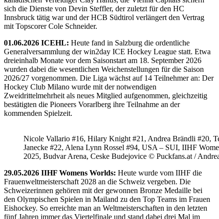
sich die Dienste von Devin Steffler, der zuletzt für den HC
Innsbruck tätig war und der HCB Südtirol verlängert den Vertrag
mit Topscorer Cole Schneider.
01.06.2026 ICEHL:
Heute fand in Salzburg die ordentliche
Generalversammlung der win2day ICE Hockey League statt. Etwa
dreieinhalb Monate vor dem Saisonstart am 18. September 2026
wurden dabei die wesentlichen Weichenstellungen für die Saison
2026/27 vorgenommen. Die Liga wächst auf 14 Teilnehmer an: Der
Hockey Club Milano wurde mit der notwendigen
Zweidrittelmehrheit als neues Mitglied aufgenommen, gleichzeitig
bestätigten die Pioneers Vorarlberg ihre Teilnahme an der
kommenden Spielzeit.
Nicole Vallario #16, Hilary Knight #21, Andrea Brändli #20, T
Janecke #22, Alena Lynn Rossel #94, USA – SUI, IIHF Wome
2025, Budvar Arena, Ceske Budejovice © Puckfans.at / Andre
29.05.2026 IIHF Womens Worlds:
Heute wurde vom IIHF die
Frauenweltmeisterschaft 2028 an die Schweiz vergeben. Die
Schweizerinnen gehören mit der gewonnen Bronze Medaille bei
den Olympischen Spielen in Mailand zu den Top Teams im Frauen
Eishockey. So erreichte man an Weltmeisterschaften in den letzten
fünf Jahren immer das Viertelfinale und stand dabei drei Mal im