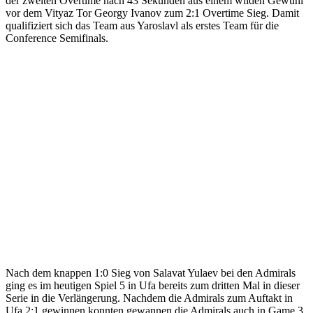
der zweiten Overtime nach 43 Sekunden aus einem wilden Gewühl
vor dem Vityaz Tor Georgy Ivanov zum 2:1 Overtime Sieg. Damit
qualifiziert sich das Team aus Yaroslavl als erstes Team für die
Conference Semifinals.
Nach dem knappen 1:0 Sieg von Salavat Yulaev bei den Admirals
ging es im heutigen Spiel 5 in Ufa bereits zum dritten Mal in dieser
Serie in die Verlängerung. Nachdem die Admirals zum Auftakt in
Ufa 2:1 gewinnen konnten gewannen die Admirals auch in Game 3