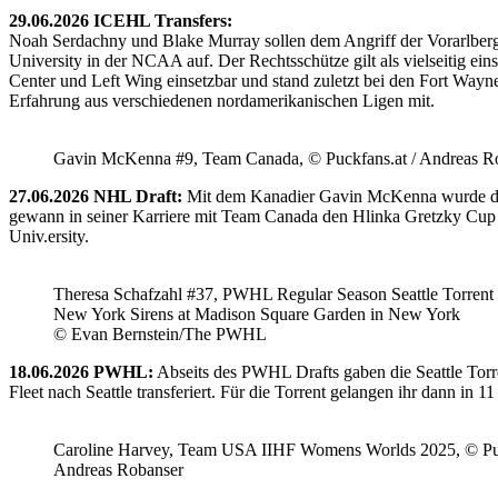
29.06.2026 ICEHL Transfers:
Noah Serdachny und Blake Murray sollen dem Angriff der Vorarlberger
University in der NCAA auf. Der Rechtsschütze gilt als vielseitig ein
Center und Left Wing einsetzbar und stand zuletzt bei den Fort Way
Erfahrung aus verschiedenen nordamerikanischen Ligen mit.
Gavin McKenna #9, Team Canada, © Puckfans.at / Andreas R
27.06.2026 NHL Draft:
Mit dem Kanadier Gavin McKenna wurde der 
gewann in seiner Karriere mit Team Canada den Hlinka Gretzky Cup so
Univ.ersity.
Theresa Schafzahl #37, PWHL Regular Season Seattle Torrent 
New York Sirens at Madison Square Garden in New York
© Evan Bernstein/The PWHL
18.06.2026 PWHL:
Abseits des PWHL Drafts gaben die Seattle Torr
Fleet nach Seattle transferiert. Für die Torrent gelangen ihr dann i
Caroline Harvey, Team USA IIHF Womens Worlds 2025, © Puc
Andreas Robanser