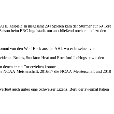
AHL gespielt. In insgesamt 294 Spielen kam der Stürmer auf 69 Tore
L-Saison beim ERC Ingolstadt, um anschließend noch einmal zu den
 kommt von den Wolf Back aus der AHL wo er In seinen vier
rovidence Bruins, Stockton Heat und Rockford IceHogs sowie den
denen er ein Tor erzielten konnte.
17 die NCAA-Meisterschaft, 2016/17 die NCAA-Meisterschaft und 2018
erfügt auch üüber eine Schweizer Lizenz. Berti der zweimal Italien