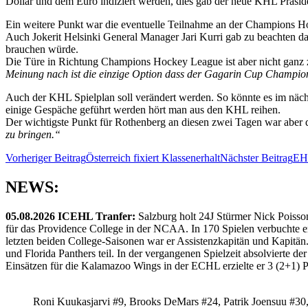
Dollar und dem Euro indiziert werden, dies gab der neue KHL Präsi
Ein weitere Punkt war die eventuelle Teilnahme an der Champions H
Auch Jokerit Helsinki General Manager Jari Kurri gab zu beachten das
brauchen würde.
Die Türe in Richtung Champions Hockey League ist aber nicht ganz 
Meinung nach ist die einzige Option dass der Gagarin Cup Champio
Auch der KHL Spielplan soll verändert werden. So könnte es im näch
einige Gespäche geführt werden hört man aus den KHL reihen.
Der wichtigste Punkt für Rothenberg an diesen zwei Tagen war aber d
zu bringen.“
Beitragsnavigation
Vorheriger Beitrag
Österreich fixiert Klassenerhalt
Nächster Beitrag
EHT
NEWS:
05.08.2026 ICEHL Tranfer:
Salzburg holt 24J Stürmer Nick Poisso
für das Providence College in der NCAA. In 170 Spielen verbuchte e
letzten beiden College-Saisonen war er Assistenzkapitän und Kapi
und Florida Panthers teil. In der vergangenen Spielzeit absolvierte 
Einsätzen für die Kalamazoo Wings in der ECHL erzielte er 3 (2+1) 
Roni Kuukasjarvi #9, Brooks DeMars #24, Patrik Joensuu #30