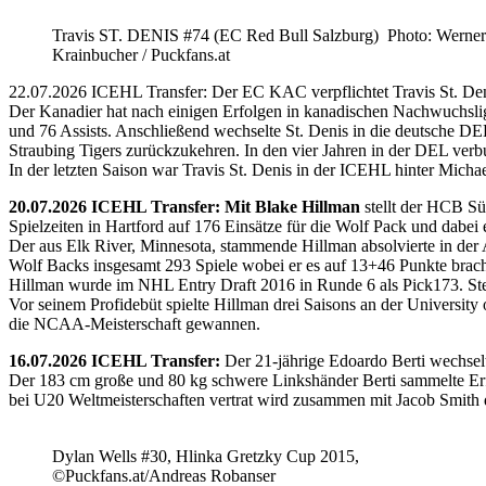
Travis ST. DENIS #74 (EC Red Bull Salzburg) Photo: Werner
Krainbucher / Puckfans.at
22.07.2026 ICEHL Transfer: Der EC KAC verpflichtet Travis St. De
Der Kanadier hat nach einigen Erfolgen in kanadischen Nachwuchslig
und 76 Assists. Anschließend wechselte St. Denis in die deutsche DE
Straubing Tigers zurückzukehren. In den vier Jahren in der DEL verb
In der letzten Saison war Travis St. Denis in der ICEHL hinter Micha
20.07.2026 ICEHL Transfer: Mit Blake Hillman
stellt der HCB Sü
Spielzeiten in Hartford auf 176 Einsätze für die Wolf Pack und dabei e
Der aus Elk River, Minnesota, stammende Hillman absolvierte in der
Wolf Backs insgesamt 293 Spiele wobei er es auf 13+46 Punkte brach
Hillman wurde im NHL Entry Draft 2016 in Runde 6 als Pick173. Stel
Vor seinem Profidebüt spielte Hillman drei Saisons an der Universi
die NCAA-Meisterschaft gewannen.
16.07.2026 ICEHL Transfer:
Der 21-jährige Edoardo Berti wechse
Der 183 cm große und 80 kg schwere Linkshänder Berti sammelte Erfa
bei U20 Weltmeisterschaften vertrat wird zusammen mit Jacob Smith d
Dylan Wells #30, Hlinka Gretzky Cup 2015,
©Puckfans.at/Andreas Robanser