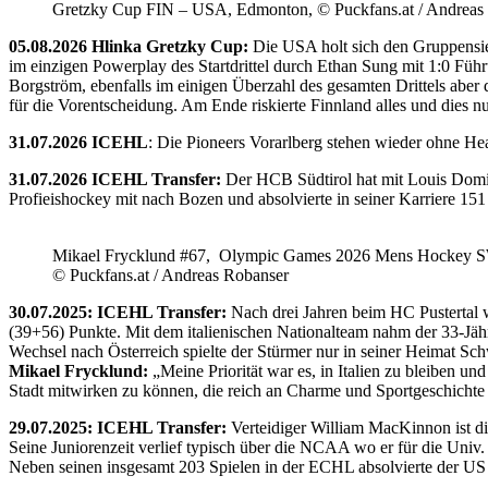
Gretzky Cup FIN – USA, Edmonton, © Puckfans.at / Andreas
05.08.2026 Hlinka Gretzky Cup:
Die USA holt sich den Gruppensie
im einzigen Powerplay des Startdrittel durch Ethan Sung mit 1:0 Füh
Borgström, ebenfalls im einigen Überzahl des gesamten Drittels abe
für die Vorentscheidung. Am Ende riskierte Finnland alles und dies
31.07.2026 ICEHL
: Die Pioneers Vorarlberg stehen wieder ohne He
31.07.2026 ICEHL Transfer:
Der HCB Südtirol hat mit Louis Domin
Profieishockey mit nach Bozen und absolvierte in seiner Karriere 1
Mikael Frycklund #67, Olympic Games 2026 Mens Hockey 
© Puckfans.at / Andreas Robanser
30.07.2025: ICEHL Transfer:
Nach drei Jahren beim HC Pustertal 
(39+56) Punkte. Mit dem italienischen Nationalteam nahm der 33-Jähr
Wechsel nach Österreich spielte der Stürmer nur in seiner Heimat Sc
Mikael Frycklund:
„Meine Priorität war es, in Italien zu bleiben und
Stadt mitwirken zu können, die reich an Charme und Sportgeschichte 
29.07.2025: ICEHL Transfer:
Verteidiger William MacKinnon ist d
Seine Juniorenzeit verlief typisch über die NCAA wo er für die Uni
Neben seinen insgesamt 203 Spielen in der ECHL absolvierte der US