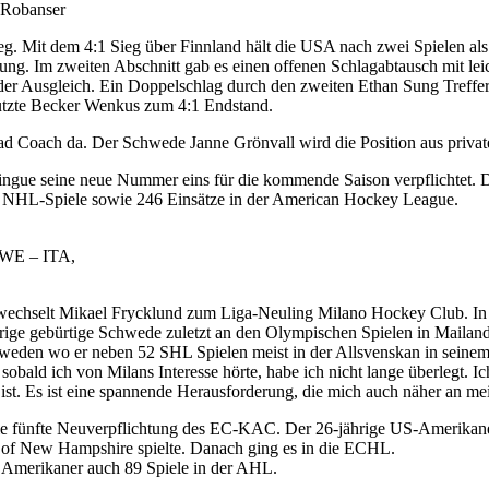
 Robanser
g. Mit dem 4:1 Sieg über Finnland hält die USA nach zwei Spielen al
rung. Im zweiten Abschnitt gab es einen offenen Schlagabtausch mit le
r der Ausgleich. Ein Doppelschlag durch den zweiten Ethan Sung Treff
 nutzte Becker Wenkus zum 4:1 Endstand.
ad Coach da. Der Schwede Janne Grönvall wird die Position aus privat
gue seine neue Nummer eins für die kommende Saison verpflichtet. De
51 NHL-Spiele sowie 246 Einsätze in der American Hockey League.
SWE – ITA,
wechselt Mikael Frycklund zum Liga-Neuling Milano Hockey Club. In B
ige gebürtige Schwede zuletzt an den Olympischen Spielen in Mailand 
hweden wo er neben 52 SHL Spielen meist in der Allsvenskan in seinem 
 sobald ich von Milans Interesse hörte, habe ich nicht lange überlegt. I
ist. Es ist eine spannende Herausforderung, die mich auch näher an mei
ie fünfte Neuverpflichtung des EC-KAC. Der 26-jährige US-Amerikaner
v. of New Hampshire spielte. Danach ging es in die ECHL.
 Amerikaner auch 89 Spiele in der AHL.