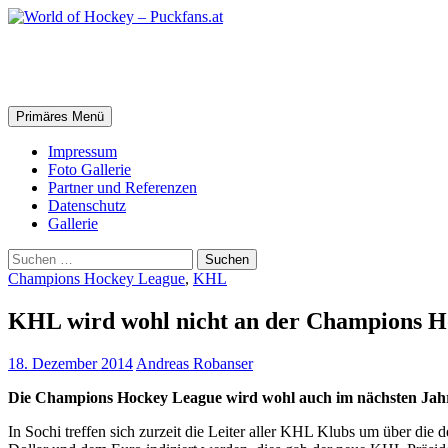
Zum
Inhalt
springen
World of Hockey – Puckfans.at
Suchen
Primäres Menü
Impressum
Foto Gallerie
Partner und Referenzen
Datenschutz
Gallerie
Suchen
nach:
Champions Hockey League
,
KHL
KHL wird wohl nicht an der Champions H
18. Dezember 2014
Andreas Robanser
Die Champions Hockey League wird wohl auch im nächsten Ja
In Sochi treffen sich zurzeit die Leiter aller KHL Klubs um über di