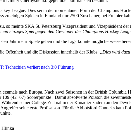
dent Dmitry Chernyshenko gegenüber Journalisten bekannt.
ockey League. Dies sei in der momentanen Form der Champions Hockey
s zu einigen Spielen in Finnland nur 2500 Zuschauer, bei Freibier kah
zu, so meinte SKA St. Petersburg Vizepräsident und Vizepräsident d
n ein einziges Spiel gegen den Gewinner der Champions Hockey Leagu
sten Jahr mehr Spiele geben und die Liga könnte möglicherweise berei
ie Offenheit und die Diskussion innerhalb der Klubs.
„Dies wird dazu 
: Tschechien verliert nach 3:0 Führung
n erstmals nach Europa. Nach zwei Saisonen in der British Columbia H
r 109 (42+67) Scorerpunkte . Damit absolvierte Poisson die zweitmeist
tän. Während seiner College-Zeit nahm der Kanadier zudem an den Dev
der Angreifer seine erste Profisaison. Für die Abbotsford Canucks kam 
Punkte.
, Hlinka