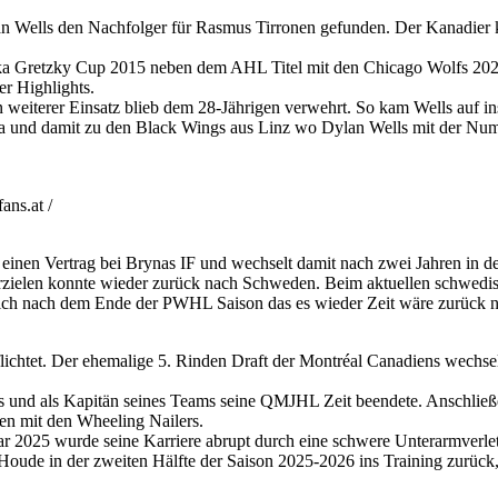
n Wells den Nachfolger für Rasmus Tirronen gefunden. Der Kanadier 
a Gretzky Cup 2015 neben dem AHL Titel mit den Chicago Wolfs 2022,
r Highlights.
weiterer Einsatz blieb dem 28-Jährigen verwehrt. So kam Wells auf i
a und damit zu den Black Wings aus Linz wo Dylan Wells mit der Num
ns.at /
 einen Vertrag bei Brynas IF und wechselt damit nach zwei Jahren in 
rzielen konnte wieder zurück nach Schweden. Beim aktuellen schwedis
sich nach dem Ende der PWHL Saison das es wieder Zeit wäre zurück 
htet. Der ehemalige 5. Rinden Draft der Montréal Canadiens wechselt n
s und als Kapitän seines Teams seine QMJHL Zeit beendete. Anschließend
n mit den Wheeling Nailers.
r 2025 wurde seine Karriere abrupt durch eine schwere Unterarmverletz
oude in der zweiten Hälfte der Saison 2025-2026 ins Training zurück,