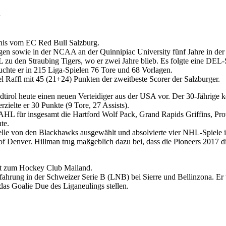
nis vom EC Red Bull Salzburg.
en sowie in der NCAA an der Quinnipiac University fünf Jahre in der 
L zu den Straubing Tigers, wo er zwei Jahre blieb. Es folgte eine DE
uchte er in 215 Liga-Spielen 76 Tore und 68 Vorlagen.
el Raffl mit 45 (21+24) Punkten der zweitbeste Scorer der Salzburger.
dtirol heute einen neuen Verteidiger aus der USA vor. Der 30-Jährige
rzielte er 30 Punkte (9 Tore, 27 Assists).
 AHL für insgesamt die Hartford Wolf Pack, Grand Rapids Griffins, P
te.
le von den Blackhawks ausgewählt und absolvierte vier NHL-Spiele in 
ty of Denver. Hillman trug maßgeblich dazu bei, dass die Pioneers 20
lt zum Hockey Club Mailand.
hrung in der Schweizer Serie B (LNB) bei Sierre und Bellinzona. Er v
as Goalie Due des Liganeulings stellen.