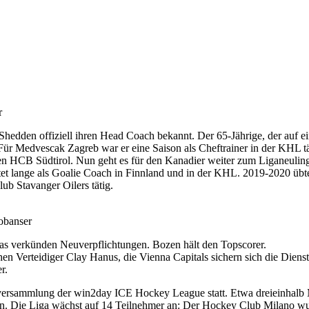
r
dden offiziell ihren Head Coach bekannt. Der 65-Jährige, der auf eine
Für Medvescak Zagreb war er eine Saison als Cheftrainer in der KHL tät
en HCB Südtirol. Nun geht es für den Kanadier weiter zum Liganeulin
beitet lange als Goalie Coach in Finnland und in der KHL. 2019-2020
ub Stavanger Oilers tätig.
obanser
as verkünden Neuverpflichtungen. Bozen hält den Topscorer.
n Verteidiger Clay Hanus, die Vienna Capitals sichern sich die Dienst
r.
lversammlung der win2day ICE Hockey League statt. Etwa dreieinhalb
. Die Liga wächst auf 14 Teilnehmer an: Der Hockey Club Milano wurd