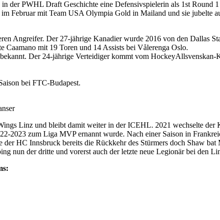
 in der PWHL Draft Geschichte eine Defensivspielerin als 1st Round
im Februar mit Team USA Olympia Gold in Mailand und sie jubelte auc
en Angreifer. Der 27-jährige Kanadier wurde 2016 von den Dallas Sta
te Caamano mit 19 Toren und 14 Assists bei Vålerenga Oslo.
 bekannt. Der 24-jährige Verteidiger kommt vom HockeyAllsvenskan-
 Saison bei FTC-Budapest.
anser
ings Linz und bleibt damit weiter in der ICEHL. 2021 wechselte der
2022-2023 zum Liga MVP ernannt wurde. Nach einer Saison in Frankrei
ete der HC Innsbruck bereits die Rückkehr des Stürmers doch Shaw bat
g nun der dritte und vorerst auch der letzte neue Legionär bei den Lin
ms: