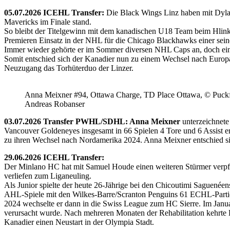
05.07.2026 ICEHL Transfer:
Die Black Wings Linz haben mit Dyla
Mavericks im Finale stand.
So bleibt der Titelgewinn mit dem kanadischen U18 Team beim Hlink
Premieren Einsatz in der NHL für die Chicago Blackhawks einer seine
Immer wieder gehörte er im Sommer diversen NHL Caps an, doch ein 
Somit entschied sich der Kanadier nun zu einem Wechsel nach Europ
Neuzugang das Torhüterduo der Linzer.
Anna Meixner #94, Ottawa Charge, TD Place Ottawa, © Puckfa
Andreas Robanser
03.07.2026 Transfer PWHL/SDHL: Anna Meixner
unterzeichnete
Vancouver Goldeneyes insgesamt in 66 Spielen 4 Tore und 6 Assist e
zu ihren Wechsel nach Nordamerika 2024. Anna Meixner entschied 
29.06.2026 ICEHL Transfer:
Der Minlano HC hat mit Samuel Houde einen weiteren Stürmer verpflic
verliefen zum Liganeuling.
Als Junior spielte der heute 26-Jährige bei den Chicoutimi Saguenéen
AHL-Spiele mit den Wilkes-Barre/Scranton Penguins 61 ECHL-Partie
2024 wechselte er dann in die Swiss League zum HC Sierre. Im Janua
verursacht wurde. Nach mehreren Monaten der Rehabilitation kehrte H
Kanadier einen Neustart in der Olympia Stadt.