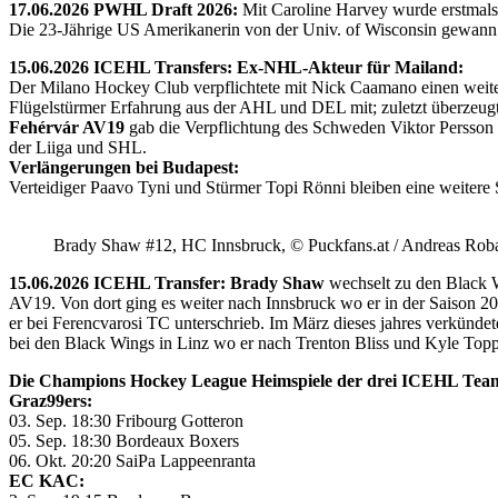
17.06.2026 PWHL Draft 2026:
Mit Caroline Harvey wurde erstmals
Die 23-Jährige US Amerikanerin von der Univ. of Wisconsin gewann 
15.06.2026 ICEHL Transfers: Ex-NHL-Akteur für Mailand:
Der Milano Hockey Club verpflichtete mit Nick Caamano einen weiter
Flügelstürmer Erfahrung aus der AHL und DEL mit; zuletzt überzeug
Fehérvár AV19
gab die Verpflichtung des Schweden Viktor Persson
der Liiga und SHL.
Verlängerungen bei Budapest:
Verteidiger Paavo Tyni und Stürmer Topi Rönni bleiben eine weitere
Brady Shaw #12, HC Innsbruck, © Puckfans.at / Andreas Rob
15.06.2026 ICEHL Transfer: Brady Shaw
wechselt zu den Black W
AV19. Von dort ging es weiter nach Innsbruck wo er in der Saison 
er bei Ferencvarosi TC unterschrieb. Im März dieses jahres verkünd
bei den Black Wings in Linz wo er nach Trenton Bliss und Kyle Toppin
Die Champions Hockey League Heimspiele der drei ICEHL Tea
Graz99ers:
03. Sep. 18:30 Fribourg Gotteron
05. Sep. 18:30 Bordeaux Boxers
06. Okt. 20:20 SaiPa Lappeenranta
EC KAC: