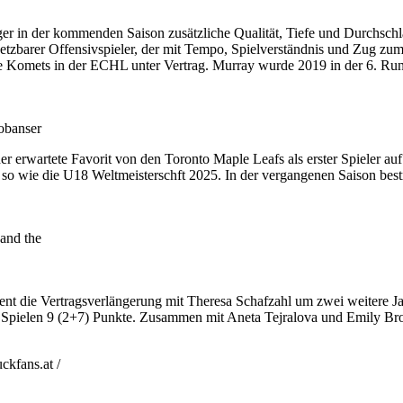
 in der kommenden Saison zusätzliche Qualität, Tiefe und Durchschlags
setzbarer Offensivspieler, der mit Tempo, Spielverständnis und Zug zum 
ne Komets in der ECHL unter Vertrag. Murray wurde 2019 in der 6. Rund
obanser
erwartete Favorit von den Toronto Maple Leafs als erster Spieler au
 wie die U18 Weltmeisterschft 2025. In der vergangenen Saison bestrit
and the
ent die Vertragsverlängerung mit Theresa Schafzahl um zwei weitere J
n 11 Spielen 9 (2+7) Punkte. Zusammen mit Aneta Tejralova und Emily Bro
kfans.at /