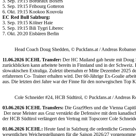
3. Sep. 19:15 Bordeaux Boxers
5. Sep. 19:15 Fribourg Gotteron
6. Okt. 19:15 Kookoo Kouvola
EC Red Bull Salzburg:
3. Sep. 19:15 Kölner Haie
5. Sep. 19:15 Bili Tygri Liberec
7. Okt. 20:20 Eisbären Berlin
Head Coach Doug Shedden, © Puckfans.at / Andreas Robanse
11.06.2026 ICEHL Transfer:
Der HC Mailand gab heute mit Doug She
zurückblicken kann arbeitete bereits in Finnland und in der Schweiz. 
slowakischen Extraliga. Zuletzt übernahm er Mitte Dezember 2025 d
erfahrenen Co- Trainer erhalten wird. Der 60-Jährige Ex-Goalie ar
aus. Die letzten drei Jahre war der Finne für den norwegischen Top Kl
Cole Schneider #24, HCB Südtirol, © Puckfans.at / Andreas R
03.06.2026 ICEHL Transfers:
Die Graz99ers und die Vienna Capitl
Der neue Meister aus Graz verstärkt die Defensive mit dem kanadische
der HCB Südtirol verlängert den Vertrag mit Topscorer Cole Schneide
01.06.2026 ICEHL:
Heute fand in Salzburg die ordentliche Genera
wesentlichen Weichenstellungen für die Saison 2026/27 vorgenommen