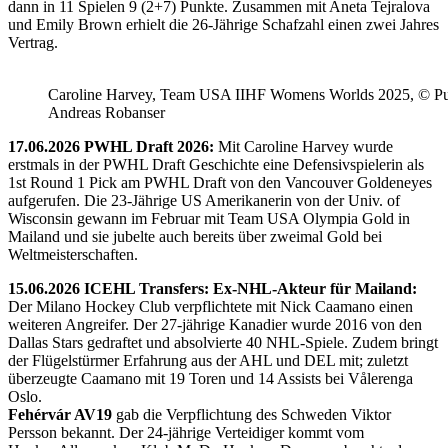
dann in 11 Spielen 9 (2+7) Punkte. Zusammen mit Aneta Tejralova
und Emily Brown erhielt die 26-Jährige Schafzahl einen zwei Jahres
Vertrag.
Caroline Harvey, Team USA IIHF Womens Worlds 2025, © Puc
Andreas Robanser
17.06.2026 PWHL Draft 2026:
Mit Caroline Harvey wurde
erstmals in der PWHL Draft Geschichte eine Defensivspielerin als
1st Round 1 Pick am PWHL Draft von den Vancouver Goldeneyes
aufgerufen. Die 23-Jährige US Amerikanerin von der Univ. of
Wisconsin gewann im Februar mit Team USA Olympia Gold in
Mailand und sie jubelte auch bereits über zweimal Gold bei
Weltmeisterschaften.
15.06.2026 ICEHL Transfers: Ex-NHL-Akteur für Mailand:
Der Milano Hockey Club verpflichtete mit Nick Caamano einen
weiteren Angreifer. Der 27-jährige Kanadier wurde 2016 von den
Dallas Stars gedraftet und absolvierte 40 NHL-Spiele. Zudem bringt
der Flügelstürmer Erfahrung aus der AHL und DEL mit; zuletzt
überzeugte Caamano mit 19 Toren und 14 Assists bei Vålerenga
Oslo.
Fehérvár AV19
gab die Verpflichtung des Schweden Viktor
Persson bekannt. Der 24-jährige Verteidiger kommt vom