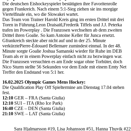
Die deutschen Eishockeyspieler bestätigten ihre Favoritenrolle
gegen Frankreich. Nach einem 5:1-Sieg ziehen sie ins morgige
Viertelfinale ein, wo die Slowakei wartet.
Das Team von Trainer Harold Kreis ging im ersten Drittel mit drei
Toren in Führung.Leon Draisaitl,Frederik Tiffels und J.J. Peterka
trafen im Powerplay . Die Franzosen wechselten ab dem zweiten
Drittel ihren Goalie. So kam Antoine Keller für Junca ersetzt.
Gfrankreich steckte aber nicht auf und in der 25. Minute
verkürztePierre-Édouard Bellemare zumindest einmal. In der 48.
Minute sorgte Goalie Joshua Samanski wieder für Ruhe im DEB
Team als er in einem Powerplay einfach nicht zu bezwingen war.
Die Franzosen versuchten es am Ende sogar ohne Torhüter, doch
Nico Sturm stellte 56 Sekunden vor dem Ende mit einem Emty Net
Treffer den Endstand von 5:1 her.
16.02.2025 Olympic Games Mens Hockey:
Die Qualification Play Off Spieltermine am Dienstag 17.04 stehen
fest.
12:10
GER – FRA (Santa Giulia)
12:10
SUI – ITA (Rho Ice Park)
16:40
CZE – DEN (Santa Giulia)
21:10
SWE – LAT (Santa Giulia)
Sara Hjalmarsson #19, Lisa Johansson #51, Hanna Thuvik #22