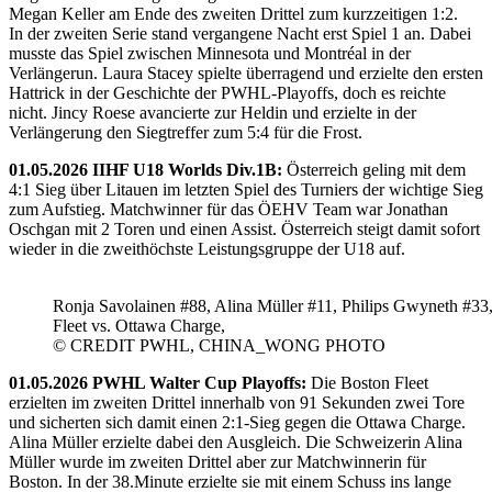
Megan Keller am Ende des zweiten Drittel zum kurzzeitigen 1:2.
In der zweiten Serie stand vergangene Nacht erst Spiel 1 an. Dabei
musste das Spiel zwischen Minnesota und Montréal in der
Verlängerun. Laura Stacey spielte überragend und erzielte den ersten
Hattrick in der Geschichte der PWHL-Playoffs, doch es reichte
nicht. Jincy Roese avancierte zur Heldin und erzielte in der
Verlängerung den Siegtreffer zum 5:4 für die Frost.
01.05.2026 IIHF U18 Worlds Div.1B:
Österreich geling mit dem
4:1 Sieg über Litauen im letzten Spiel des Turniers der wichtige Sieg
zum Aufstieg. Matchwinner für das ÖEHV Team war Jonathan
Oschgan mit 2 Toren und einen Assist. Österreich steigt damit sofort
wieder in die zweithöchste Leistungsgruppe der U18 auf.
Ronja Savolainen #88, Alina Müller #11, Philips Gwyneth #33
Fleet vs. Ottawa Charge,
© CREDIT PWHL, CHINA_WONG PHOTO
01.05.2026 PWHL Walter Cup Playoffs:
Die Boston Fleet
erzielten im zweiten Drittel innerhalb von 91 Sekunden zwei Tore
und sicherten sich damit einen 2:1-Sieg gegen die Ottawa Charge.
Alina Müller erzielte dabei den Ausgleich. Die Schweizerin Alina
Müller wurde im zweiten Drittel aber zur Matchwinnerin für
Boston. In der 38.Minute erzielte sie mit einem Schuss ins lange