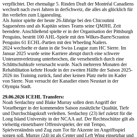
verpflichtet. Der ehemalige 5. Rinden Draft der Montréal Canadiens
wechselt nach zwei Jahren in derSchweiz, die alles als glücklich für
ihn verliefen zum Liganeuling.
Als Junior spielte der heute 26-Jährige bei den Chicoutimi
Saguenéens und als Kapitän seines Teams seine QMJHL Zeit
beendete. Anschließend spielte er in der Organisation der Pittsburgh
Penguins, bestritt 100 AHL-Spiele mit den Wilkes-Barre/Scranton
Penguins 61 ECHL-Partien mit den Wheeling Nailers.
2024 wechselte er dann in die Swiss League zum HC Sierre. Im
Januar 2025 wurde seine Karriere abrupt durch eine schwere
Unterarmverletzung unterbrochen, die versehentlich durch eine
Schlittschuhkufe verursacht wurde. Nach mehreren Monaten der
Rehabilitation kehrte Houde in der zweiten Hälfte der Saison 2025-
2026 ins Training zurück, fand aber keinen Platz mehr im Kader
von Sierre. Nun versucht der Kanadier einen Neustart in der
Olympia Stadt.
29.06.2026 ICEHL Transfers:
Noah Serdachny und Blake Murray sollen dem Angriff der
Vorarlberger in der kommenden Saison zusätzliche Qualität, Tiefe
und Durchschlagskraft verleihen. Serdachny (23) lief zuletzt für die
Long Island University in der NCAA auf. Der Rechtsschütze gilt als
vielseitig einsetzbarer Offensivspieler, der mit Tempo,
Spielverständnis und Zug zum Tor für Akzente im Angriffsspiel
sorgen soll. Murray (24) ist als Center und Left Wing einsetzbar und