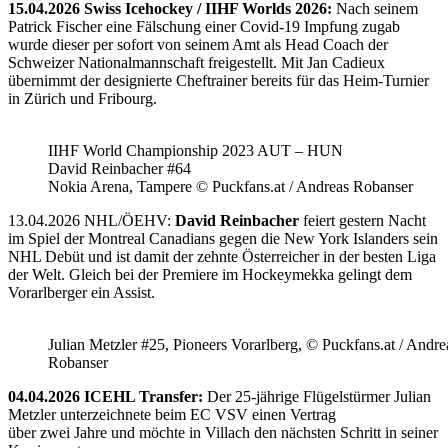
15.04.2026 Swiss Icehockey / IIHF Worlds 2026:
Nach seinem
Patrick Fischer eine Fälschung einer Covid-19 Impfung zugab
wurde dieser per sofort von seinem Amt als Head Coach der
Schweizer Nationalmannschaft freigestellt. Mit Jan Cadieux
übernimmt der designierte Cheftrainer bereits für das Heim-Turnier
in Zürich und Fribourg.
IIHF World Championship 2023 AUT – HUN
David Reinbacher #64
Nokia Arena, Tampere © Puckfans.at / Andreas Robanser
13.04.2026 NHL/ÖEHV:
David Reinbacher
feiert gestern Nacht
im Spiel der Montreal Canadians gegen die New York Islanders sein
NHL Debüt und ist damit der zehnte Österreicher in der besten Liga
der Welt. Gleich bei der Premiere im Hockeymekka gelingt dem
Vorarlberger ein Assist.
Julian Metzler #25, Pioneers Vorarlberg, © Puckfans.at / Andre
Robanser
04.04.2026 ICEHL Transfer:
Der 25-jährige Flügelstürmer Julian
Metzler unterzeichnete beim EC VSV einen Vertrag
über zwei Jahre und möchte in Villach den nächsten Schritt in seiner