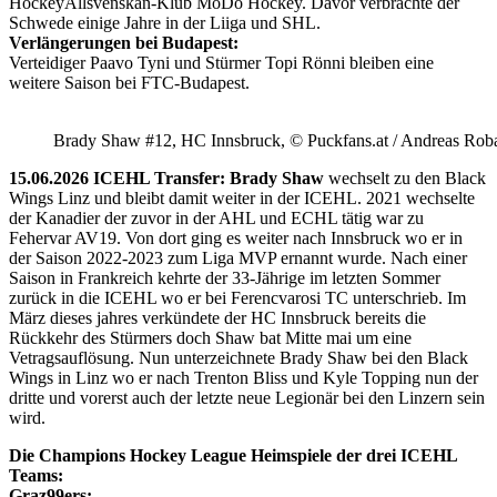
HockeyAllsvenskan-Klub MoDo Hockey. Davor verbrachte der
Schwede einige Jahre in der Liiga und SHL.
Verlängerungen bei Budapest:
Verteidiger Paavo Tyni und Stürmer Topi Rönni bleiben eine
weitere Saison bei FTC-Budapest.
Brady Shaw #12, HC Innsbruck, © Puckfans.at / Andreas Rob
15.06.2026 ICEHL Transfer: Brady Shaw
wechselt zu den Black
Wings Linz und bleibt damit weiter in der ICEHL. 2021 wechselte
der Kanadier der zuvor in der AHL und ECHL tätig war zu
Fehervar AV19. Von dort ging es weiter nach Innsbruck wo er in
der Saison 2022-2023 zum Liga MVP ernannt wurde. Nach einer
Saison in Frankreich kehrte der 33-Jährige im letzten Sommer
zurück in die ICEHL wo er bei Ferencvarosi TC unterschrieb. Im
März dieses jahres verkündete der HC Innsbruck bereits die
Rückkehr des Stürmers doch Shaw bat Mitte mai um eine
Vetragsauflösung. Nun unterzeichnete Brady Shaw bei den Black
Wings in Linz wo er nach Trenton Bliss und Kyle Topping nun der
dritte und vorerst auch der letzte neue Legionär bei den Linzern sein
wird.
Die Champions Hockey League Heimspiele der drei ICEHL
Teams:
Graz99ers: