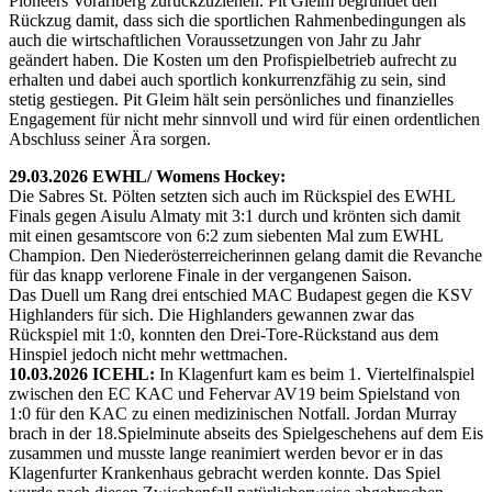
Pioneers Vorarlberg zurückzuziehen. Pit Gleim begründet den
Rückzug damit, dass sich die sportlichen Rahmenbedingungen als
auch die wirtschaftlichen Voraussetzungen von Jahr zu Jahr
geändert haben. Die Kosten um den Profispielbetrieb aufrecht zu
erhalten und dabei auch sportlich konkurrenzfähig zu sein, sind
stetig gestiegen. Pit Gleim hält sein persönliches und finanzielles
Engagement für nicht mehr sinnvoll und wird für einen ordentlichen
Abschluss seiner Ära sorgen.
29.03.2026 EWHL/ Womens Hockey:
Die Sabres St. Pölten setzten sich auch im Rückspiel des EWHL
Finals gegen Aisulu Almaty mit 3:1 durch und krönten sich damit
mit einen gesamtscore von 6:2 zum siebenten Mal zum EWHL
Champion. Den Niederösterreicherinnen gelang damit die Revanche
für das knapp verlorene Finale in der vergangenen Saison.
Das Duell um Rang drei entschied MAC Budapest gegen die KSV
Highlanders für sich. Die Highlanders gewannen zwar das
Rückspiel mit 1:0, konnten den Drei-Tore-Rückstand aus dem
Hinspiel jedoch nicht mehr wettmachen.
10.03.2026 ICEHL:
In Klagenfurt kam es beim 1. Viertelfinalspiel
zwischen den EC KAC und Fehervar AV19 beim Spielstand von
1:0 für den KAC zu einen medizinischen Notfall. Jordan Murray
brach in der 18.Spielminute abseits des Spielgeschehens auf dem Eis
zusammen und musste lange reanimiert werden bevor er in das
Klagenfurter Krankenhaus gebracht werden konnte. Das Spiel