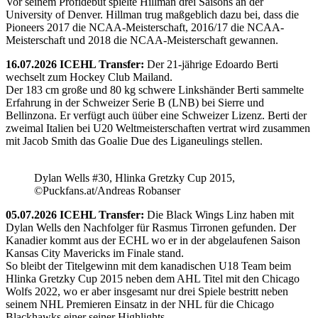
Vor seinem Profidebüt spielte Hillman drei Saisons an der
University of Denver. Hillman trug maßgeblich dazu bei, dass die
Pioneers 2017 die NCAA-Meisterschaft, 2016/17 die NCAA-
Meisterschaft und 2018 die NCAA-Meisterschaft gewannen.
16.07.2026 ICEHL Transfer:
Der 21-jährige Edoardo Berti
wechselt zum Hockey Club Mailand.
Der 183 cm große und 80 kg schwere Linkshänder Berti sammelte
Erfahrung in der Schweizer Serie B (LNB) bei Sierre und
Bellinzona. Er verfügt auch üüber eine Schweizer Lizenz. Berti der
zweimal Italien bei U20 Weltmeisterschaften vertrat wird zusammen
mit Jacob Smith das Goalie Due des Liganeulings stellen.
Dylan Wells #30, Hlinka Gretzky Cup 2015,
©Puckfans.at/Andreas Robanser
05.07.2026 ICEHL Transfer:
Die Black Wings Linz haben mit
Dylan Wells den Nachfolger für Rasmus Tirronen gefunden. Der
Kanadier kommt aus der ECHL wo er in der abgelaufenen Saison
Kansas City Mavericks im Finale stand.
So bleibt der Titelgewinn mit dem kanadischen U18 Team beim
Hlinka Gretzky Cup 2015 neben dem AHL Titel mit den Chicago
Wolfs 2022, wo er aber insgesamt nur drei Spiele bestritt neben
seinem NHL Premieren Einsatz in der NHL für die Chicago
Blackhawks einer seiner Highlights.