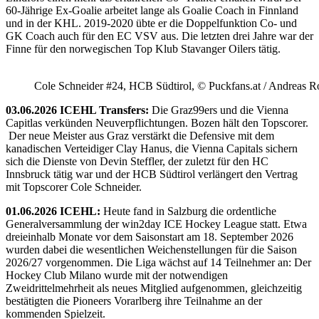
60-Jährige Ex-Goalie arbeitet lange als Goalie Coach in Finnland
und in der KHL. 2019-2020 übte er die Doppelfunktion Co- und
GK Coach auch für den EC VSV aus. Die letzten drei Jahre war der
Finne für den norwegischen Top Klub Stavanger Oilers tätig.
Cole Schneider #24, HCB Südtirol, © Puckfans.at / Andreas R
03.06.2026 ICEHL Transfers:
Die Graz99ers und die Vienna
Capitlas verkünden Neuverpflichtungen. Bozen hält den Topscorer.
Der neue Meister aus Graz verstärkt die Defensive mit dem
kanadischen Verteidiger Clay Hanus, die Vienna Capitals sichern
sich die Dienste von Devin Steffler, der zuletzt für den HC
Innsbruck tätig war und der HCB Südtirol verlängert den Vertrag
mit Topscorer Cole Schneider.
01.06.2026 ICEHL:
Heute fand in Salzburg die ordentliche
Generalversammlung der win2day ICE Hockey League statt. Etwa
dreieinhalb Monate vor dem Saisonstart am 18. September 2026
wurden dabei die wesentlichen Weichenstellungen für die Saison
2026/27 vorgenommen. Die Liga wächst auf 14 Teilnehmer an: Der
Hockey Club Milano wurde mit der notwendigen
Zweidrittelmehrheit als neues Mitglied aufgenommen, gleichzeitig
bestätigten die Pioneers Vorarlberg ihre Teilnahme an der
kommenden Spielzeit.