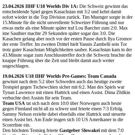
23.04.2026 IIHF U18 Worlds Div 1A:
Die Schweiz gewinnt das
entscheidende Spiel gegen Kasachstan mit 3:2 und kehrt damit
sofort wieder in die Top Division zurück. Tim Muenger sorgte in der
15.Minute für die nicht unverdiente Schweizer Führung und nur
etwas mehr als eine Minute später traf Lou Baecher zum 2:0. Max
ime Sauthier machte 29 Sekunden später sogar das 3:0. Die
Kasachen gelang aber noch vor der ersten Pause durch Ilya Gromov
der erste Treffer. Im zweiten Drittel hielt Yannis Zambelli sein Tor
trotz guter Kasachstan Möglichkeiten sauber. Kasachstan kam in der
43.Minute sogar zum Anschlusstreffer doch die Schweiz brachte die
knappe Führung über die Zeit und bleibt damit auch weiter
ungeschlagen.
19.04.2026 U18 IIHF Worlds Pre-Games: Team Canada
gewinnt nach dem 5:2 über Schweden auch das heutige zweite
Testspiel gegen Tschewchien sicher mit 6:2. Man des Spiels war
Tynan Lawrence mit einen Hattrick und einen Assist. Dima Zhilkin
verbuchte drei Assists für sein Team.
Team USA
tat sich nach dem 10:0 über Norwegen auch heute
gegen Finnland nicht all zu schwer und feierte einen 7:3 Erfolg.
Sammy Nelson erzielte dabei ebnefalls eine Hattrick und steuerte
einen Assist bei. Am Ende trugen sich 10 US Amerikaner in die
Scorerliste ein.
Den höchsten Testsieg feierte
Gastgeber Slowakei
mit dem 7:0