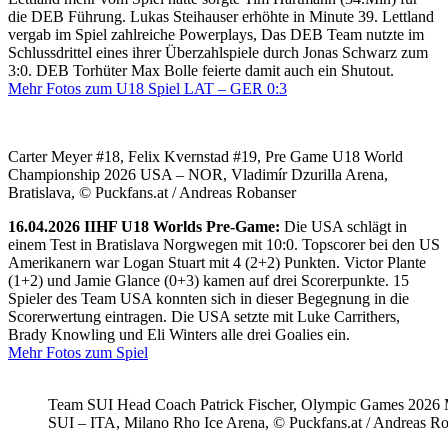
die DEB Führung. Lukas Steihauser erhöhte in Minute 39. Lettland
vergab im Spiel zahlreiche Powerplays, Das DEB Team nutzte im
Schlussdrittel eines ihrer Überzahlspiele durch Jonas Schwarz zum
3:0. DEB Torhüter Max Bolle feierte damit auch ein Shutout.
Mehr Fotos zum U18 Spiel LAT – GER 0:3
Carter Meyer #18, Felix Kvernstad #19, Pre Game U18 World
Championship 2026 USA – NOR, Vladimír Dzurilla Arena,
Bratislava, © Puckfans.at / Andreas Robanser
16.04.2026 IIHF U18 Worlds Pre-Game:
Die USA schlägt in
einem Test in Bratislava Norgwegen mit 10:0. Topscorer bei den US
Amerikanern war Logan Stuart mit 4 (2+2) Punkten. Victor Plante
(1+2) und Jamie Glance (0+3) kamen auf drei Scorerpunkte. 15
Spieler des Team USA konnten sich in dieser Begegnung in die
Scorerwertung eintragen. Die USA setzte mit Luke Carrithers,
Brady Knowling und Eli Winters alle drei Goalies ein.
Mehr Fotos zum Spiel
Team SUI Head Coach Patrick Fischer, Olympic Games 202
SUI – ITA, Milano Rho Ice Arena, © Puckfans.at / Andreas R