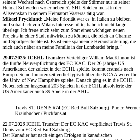
seinem Wechsel nach Österreich spielte der Stürmer nur in seiner
Heimat Schweden wo er neben 52 SHL Spielen meist in der
Allsvenskan in seinem Heimatort Vasteras tätig war.
Mikael Frycklund:
„Meine Priorität war es, in Italien zu bleiben
und sobald ich von Milans Interesse hörte, habe ich nicht lange
überlegt. Ich freue mich sehr, zum Start eines wichtigen neuen
Projekts in einer Stadt mitwirken zu können, die reich an Charme
und Sportgeschichte ist. Es ist eine spannende Herausforderung, die
mich auch näher an meine Familie in der Lombardei bringt.“
29.07.2025: ICEHL Transfer:
Verteidiger William MacKinnon ist
die fünfte Neuverpflichtung des EC-KAC. Der 26-jährige US-
Amerikaner, der zuletzt in der ECHL spielte, kommt erstmals nach
Europa. Seine Juniorenzeit verlief typisch über die NCAA wo er für
die Univ. of New Hampshire spielte. Danach ging es in die ECHL.
Neben seinen insgesamt 203 Spielen in der ECHL absolvierte der
US Amerikaner auch 89 Spiele in der AHL.
Travis ST. DENIS #74 (EC Red Bull Salzburg) Photo: Werner
Krainbucher / Puckfans.at
22.07.2026 ICEHL Transfer: Der EC KAC verpflichtet Travis St.
Denis vom EC Red Bull Salzburg.
Der Kanadier hat nach einigen Erfolgen in kanadischen