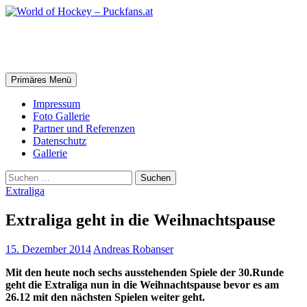
Zum
Inhalt
springen
World of Hockey – Puckfans.at
Suchen
Primäres Menü
Impressum
Foto Gallerie
Partner und Referenzen
Datenschutz
Gallerie
Suchen
nach:
Extraliga
Extraliga geht in die Weihnachtspause
15. Dezember 2014
Andreas Robanser
Mit den heute noch sechs ausstehenden Spiele der 30.Runde
geht die Extraliga nun in die Weihnachtspause bevor es am
26.12 mit den nächsten Spielen weiter geht.