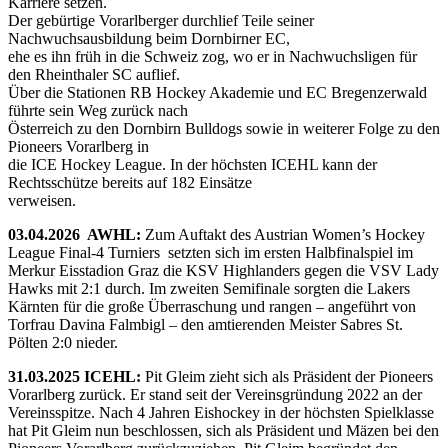
Karriere setzen.
Der gebürtige Vorarlberger durchlief Teile seiner
Nachwuchsausbildung beim Dornbirner EC,
ehe es ihn früh in die Schweiz zog, wo er in Nachwuchsligen für
den Rheinthaler SC auflief.
Über die Stationen RB Hockey Akademie und EC Bregenzerwald
führte sein Weg zurück nach
Österreich zu den Dornbirn Bulldogs sowie in weiterer Folge zu den
Pioneers Vorarlberg in
die ICE Hockey League. In der höchsten ICEHL kann der
Rechtsschütze bereits auf 182 Einsätze
verweisen.
03.04.2026 AWHL:
Zum Auftakt des Austrian Women’s Hockey
League Final-4 Turniers setzten sich im ersten Halbfinalspiel im
Merkur Eisstadion Graz die KSV Highlanders gegen die VSV Lady
Hawks mit 2:1 durch. Im zweiten Semifinale sorgten die Lakers
Kärnten für die große Überraschung und rangen – angeführt von
Torfrau Davina Falmbigl – den amtierenden Meister Sabres St.
Pölten 2:0 nieder.
31.03.2025 ICEHL:
Pit Gleim zieht sich als Präsident der Pioneers
Vorarlberg zurück. Er stand seit der Vereinsgründung 2022 an der
Vereinsspitze. Nach 4 Jahren Eishockey in der höchsten Spielklasse
hat Pit Gleim nun beschlossen, sich als Präsident und Mäzen bei den