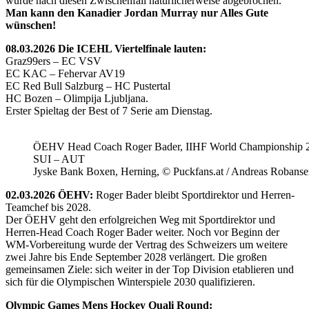
wurde nach diesen Zwischenfall natürlicherweise abgebrochen.
Man kann den Kanadier Jordan Murray nur Alles Gute
wünschen!
08.03.2026 Die ICEHL Viertelfinale lauten:
Graz99ers – EC VSV
EC KAC – Fehervar AV19
EC Red Bull Salzburg – HC Pustertal
HC Bozen – Olimpija Ljubljana.
Erster Spieltag der Best of 7 Serie am Dienstag.
ÖEHV Head Coach Roger Bader, IIHF World Championship 
SUI – AUT
Jyske Bank Boxen, Herning, © Puckfans.at / Andreas Robanse
02.03.2026 ÖEHV:
Roger Bader bleibt Sportdirektor und Herren-
Teamchef bis 2028.
Der ÖEHV geht den erfolgreichen Weg mit Sportdirektor und
Herren-Head Coach Roger Bader weiter. Noch vor Beginn der
WM-Vorbereitung wurde der Vertrag des Schweizers um weitere
zwei Jahre bis Ende September 2028 verlängert. Die großen
gemeinsamen Ziele: sich weiter in der Top Division etablieren und
sich für die Olympischen Winterspiele 2030 qualifizieren.
Olympic Games Mens Hockey Quali Round: