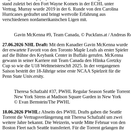
stand zuletzt bei den Fort Wayne Komets in der ECHL unter
Vertrag. Murray wurde 2019 in der 6. Runde von den Carolina
Hurricanes gedraftet und bringt wertvolle Erfahrung aus
verschiedenen nordamerikanischen Ligen mit.
Gavin McKenna #9, Team Canada, © Puckfans.at / Andreas R
27.06.2026 NHL Draft:
Mit dem Kanadier Gavin McKenna wurde
der erwartete Favorit von den Toronto Maple Leafs als erster Spieler
auf die Bühne des Keybank Center in Buffalo gerufen. McKenna
gewann in seiner Karriere mit Team Canada den Hlinka Gretzky
Cup so wie die U18 Weltmeisterschft 2025. In der vergangenen
Saison bestritt der 18-Jährige seine erste NCAA Spielzeit für die
Penn State Univ.ersity.
Theresa Schafzahl #37, PWHL Regular Season Seattle Torrent 
New York Sirens at Madison Square Garden in New York
© Evan Bernstein/The PWHL
18.06.2026 PWHL:
Abseits des PWHL Drafts gaben die Seattle
Torrent die Vertragsverlängerung mit Theresa Schafzahl um zwei
weitere Jahre bekannt. Die Weizerin, wurde Mitte Februar von den
Boston Fleet nach Seattle transferiert. Für die Torrent gelangen ihr