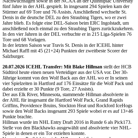
Nachwuchsligen sowie in der NCAA an der Quinnipiac University
fünf Jahre in der AHL gespielt. In insgesamt 294 Spielen kam der
Stürmer auf 69 Tore und 76 Assists. Anschließend wechselte St.
Denis in die deutsche DEL zu den Straubing Tigers, wo er zwei
Jahre blieb. Es folgte eine DEL-Saison beim ERC Ingolstadt, um
anschließend noch einmal zu den Straubing Tigers zurückzukehren.
In den vier Jahren in der DEL verbuchte er in 215 Liga-Spielen 76
Tore und 68 Vorlagen.
In der letzten Saison war Travis St. Denis in der ICEHL hinter
Michael Raffl mit 45 (21+24) Punkten der zweitbeste Scorer der
Salzburger.
20.07.2026 ICEHL Transfer: Mit Blake Hillman
stellt der HCB
Südtirol heute einen neuen Verteidiger aus der USA vor. Der 30-
Jährige kommt von den Wolf Back aus der AHL wo er In seinen
vier Spielzeiten in Hartford auf 176 Einsätze für die Wolf Pack und
dabei erzielte er 30 Punkte (9 Tore, 27 Assists).
Der aus Elk River, Minnesota, stammende Hillman absolvierte in
der AHL für insgesamt die Hartford Wolf Pack, Grand Rapids
Griffins, Providence Bruins, Stockton Heat und Rockford IceHogs
sowie den Wolf Backs insgesamt 293 Spiele wobei er es auf 13+46
Punkte brachte.
Hillman wurde im NHL Entry Draft 2016 in Runde 6 als Pick173.
Stelle von den Blackhawks ausgewählt und absolvierte vier NHL-
Spiele in denen er ein Tor erzielten konnte.