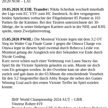
20:20 NOR – LAT
19.05.2026 ICEHL Transfer:
Nikita Scherbak wechselt innerhalb
der Liga vom EC VSV zum HC Innsbruck. In den vergangenen
beiden Spielzeiten verbuchte der Flügelstürmer 85 Punkte in 103
Partien für die Kärntner. Bei den Tirolern unterzeichnete der 30-
Jährige, der in seiner bisherigen Karriere auch in der NHL und KHL
spielte, einen Zweijahresvertrag.
15.05.2026 PWHL:
Die Montreal Victoire legen mit dem 3:2 OT
Sieg im Walter Cup Finale Game 1 gegen die Ottawa Charge vor.
Ottawa legte in diesem Spiel zweimal durch Rebecca Leslie vor.
Montreal gelang der Ausgleich erst drei Sekunden vor Ende durch
Nicole Gosling.
Kurz zuvor schien nach einer Verletzung von Laura Stacey das
Spiel für die Victoire Spielerin gelaufen zu sein. Musste sie doch
vom Eis getragen werden. In der Overtime kam sie aber doch
zurück und gab dann in der 63.Minute die entscheidende Vorarbeit
für den 3:2 Siegestreffer durch Abby Roque die neben des Games
Winning Goal auch den ersten Victoire Treffer im Spiel erzielen
konnte.
IIHF World Championship 2024 AUT – GBR
Vinzenz Rohrer #19