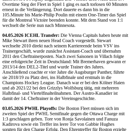
Overtime Sieg der Fleet in Spiel 1 ging es nach torlosen 60 Minuten
erneut in die Verlängerung. Dort dauerte es dann bis in die
105.Minute bis Marie-Philip Poulin mit einem One-Timer das Spiel
für die Montreal Victoire beenden konnte. Mit dem Stand von 1:1
wechselt die Serie nun nach Minnesota.
04.05.2026 ICEHL Transfer:
Die Vienna Capitals haben heute mit
Mike Stewart ihren neuen Head Coach vorgestellt. Stewart
wechselte 2010 direkt nach seinem Karriereende beim VSV ins
Trainergeschäft, wurde zunächst Assistant-Coach und übernahm
2011 den Cheftrainerposten. Nach zwei Saisonen in Villach folgte
eine erfolgreiche Zeit in Deutschland: Mit Bremerhaven gewann er
2013/14 den DEL2-Titel und wurde Trainer des Jahres.
Anschließend coachte er vier Jahre die Augsburger Panther, führte
sie 2018/19 zu Platz drei, ins Halbfinale und erstmals in die
Champions Hockey League. Danach war er bei den Kölner Haien
und ab 2021/22 bei den Grizzlys Wolfsburg tätig, mit mehreren
Halbfinal- und Viertelfinalteilnahmen. Der Austro-Kanadier ist
damit der 14. Cheftrainer in der Vereinsgeschichte.
03.05.2026 PWHL Playoffs:
Die Boston Fleet müssen sich im
zweiten Spiel der PWHL Semifinale gegen die Ottawa Charge mit
1:3 geschlagen geben. Tore von Ronja Savolainen und Fanuza
Kadirova sowie ein Treffer ins leere Tor von Gabbie Hughes
sorgten für den Charge Erfolg. Den Ehrentreffer für Boston erzielte