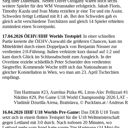
Sieg über Dänemark. Neben Oliver Ozogany waren noch sechs
weitere Spieler für den WM Veranstalter erfolgreich. Jakub Floris,
Timothy Kazda und Ivan Matta erzielten je eine Tor und ein Assist.
Schweden fertigt Lettland mit 8:1 ab. Bei den Schweden gab es
gleich acht verschiedene Torchützen und gleich 14 Spieler erhielten
zumindest einen Scorerpunkt.
17.04.2026 ÖEHV/IIHF Worlds Testspiel
: In einer schnellen
Partie kreierte die ÖEHV-Auswahl die größeren Chancen, kam im
Mitteldrittel durch einen Doppelpack von Benjamin Nissner zur
verdienten 2:0-Führung. Italien verkürzte kurz darauf auf 1:2 und
kam durch Glück im Schlussabschnitt zum Ausgleich. In der
Overtime erzielte schließlich Peter Schneider den verdienten
Siegtreffer. Kommende Woche trifft sich das Nationalteam in
gleicher Konstellation in Wien, wo man am 23. April Tschechien
empfängt.
Tim Hartmann #23, Aurelius Pizka #6, Liron-Alec Pellizzari #16
Nikitins #29, Pre Game U18 World Championship 2026 LAT 
Vladimír Dzurilla Arena, Bratislava, © Puckfans.at / Andreas 
16.04.2026 IIHF U18 Worlds Pre-Game:
Das DEB U18 Team
setzt sich in einem flotten Testspiel für die U18 Weltmeisterschaft
gegen Lettland mit 3:0 durch. Nach torlosen 20 Minuten, wo
Lettland mehr vom Spiel hatte sorgte Tim Hartmann (34.Min) für