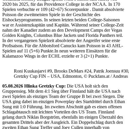
2020 bis 2025, für das Providence College in der NCAA. In 170
Spielen verbuchte er 109 (42+67) Scorerpunkte . Damit absolvierte
Poisson die zweitmeisten Spiele in der Geschichte des
Eishockeyprogramms. In seinen letzten beiden College-Saisonen
war er Assistenzkapitän und Kapitän. Während seiner College-Zeit
nahm der Kanadier zudem an den Development Camps der Vegas
Golden Knights, Columbus Blue Jackets und Florida Panthers teil.
In der vergangenen Spielzeit absolvierte der Angreifer seine erste
Profisaison. Für die Abbotsford Canucks kam Poisson in 43 AHL-
Spielen auf 11 (5+6) Punkte.In neun weiteren Einsätzen für die
Kalamazoo Wings in der ECHL erzielte er 3 (2+1) Punkte.
Roni Kuukasjarvi #9, Brooks DeMars #24, Patrik Joensuu #30
Gretzky Cup FIN – USA, Edmonton, © Puckfans.at / Andreas
05.08.2026 Hlinka Gretzky Cup:
Die USA holt sich den
Gruppensieg. Mit dem 4:1 Sieg über Finnland hält die USA nach
zwei Spielen als einziges Team der Gruppe B bei zwei Siegen. Die
USA ging dabei im einzigen Powerplay des Startdrittel durch Ethan
Sung mit 1:0 Führung. Im zweiten Abschnitt gab es einen offenen
Schlagabtausch mit leichten Vorteilen des US Team. Finnland
gelang durch Niklas Borgström, ebenfalls im einigen Überzahl des
gesamten Drittels aber der Ausgleich. Ein Doppelschlag durch den
zweiten Ethan Sung Treffer und Joey Cullen innerhalb von