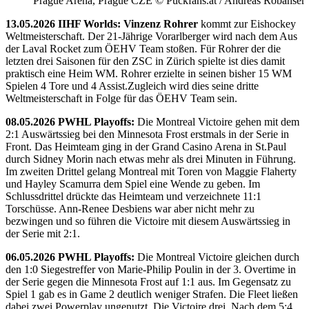
Prague Arena, Prague CZE © Puckfans.at / Andreas Robanser
13.05.2026 IIHF Worlds: Vinzenz Rohrer
kommt zur Eishockey
Weltmeisterschaft. Der 21-Jährige Vorarlberger wird nach dem Aus
der Laval Rocket zum ÖEHV Team stoßen. Für Rohrer der die
letzten drei Saisonen für den ZSC in Zürich spielte ist dies damit
praktisch eine Heim WM. Rohrer erzielte in seinen bisher 15 WM
Spielen 4 Tore und 4 Assist.Zugleich wird dies seine dritte
Weltmeisterschaft in Folge für das ÖEHV Team sein.
08.05.2026 PWHL Playoffs:
Die Montreal Victoire gehen mit dem
2:1 Auswärtssieg bei den Minnesota Frost erstmals in der Serie in
Front. Das Heimteam ging in der Grand Casino Arena in St.Paul
durch Sidney Morin nach etwas mehr als drei Minuten in Führung.
Im zweiten Drittel gelang Montreal mit Toren von Maggie Flaherty
und Hayley Scamurra dem Spiel eine Wende zu geben. Im
Schlussdrittel drückte das Heimteam und verzeichnete 11:1
Torschüsse. Ann-Renee Desbiens war aber nicht mehr zu
bezwingen und so führen die Victoire mit diesem Auswärtssieg in
der Serie mit 2:1.
06.05.2026 PWHL Playoffs:
Die Montreal Victoire gleichen durch
den 1:0 Siegestreffer von Marie-Philip Poulin in der 3. Overtime in
der Serie gegen die Minnesota Frost auf 1:1 aus. Im Gegensatz zu
Spiel 1 gab es in Game 2 deutlich weniger Strafen. Die Fleet ließen
dabei zwei Powerplay ungenutzt. Die Victoire drei. Nach dem 5:4