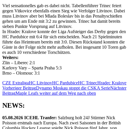
Viel sensationelles gab es dabei nicht. Tabellenführer Trinec feiert
gegen Vitkovice ebenfalls einen Sieg wie Verfolger Litvinov. Dabei
muss Litvinov aber bei Mlada Boleslav bis in das Penaltyschießen
gehen um am Ende mit 3:2 zu gewinnen. Trinec hat damit bereits
sieben Punkte Vorsprung auf Litvinov.
In Hradec Kralove konnte der Liga Aufsteiger das Derby gegen den
HC Pardubice mit 6:4 für sich entscheiden. Nach 21 Spielminuten
führte das Heimteam bereits mit 3:0. Diesen Rückstand konnten die
Gäste in der Folge nicht mehr aufholen. Bei insgesamt 10 Toren gab
es auch 10 verschiedene Torschützen.
Weiters:
Zlin – Liberec 2:1
Karlovy Vary – Sparta Praha 5:3
Brno – Olomouc 3:1
CZE Extraliga
HC Litvinov
HC Pardubice
HC Trinec
Hradec Kralove
Beitragsnavigation
Vorheriger Beitrag
Dynamo Moskau stoppt die CSKA Serie
Nächster
Beitrag
Maple Leafs weiter auf dem Weg nach oben
NEWS:
05.08.2026 ICEHL Tranfer:
Salzburg holt 24J Stürmer Nick
Poisson erstmals nach Europa. Nach zwei Saisonen in der British
Columbia Hockey League spielte Nick Poisson fünf Jahre, von