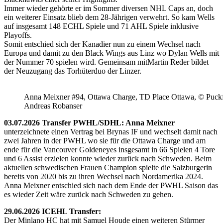
Immer wieder gehörte er im Sommer diversen NHL Caps an, doch
ein weiterer Einsatz blieb dem 28-Jährigen verwehrt. So kam Wells
auf insgesamt 148 ECHL Spiele und 71 AHL Spiele inklusive
Playoffs.
Somit entschied sich der Kanadier nun zu einem Wechsel nach
Europa und damit zu den Black Wings aus Linz wo Dylan Wells mit
der Nummer 70 spielen wird. Gemeinsam mitMartin Reder bildet
der Neuzugang das Torhüterduo der Linzer.
Anna Meixner #94, Ottawa Charge, TD Place Ottawa, © Puckfa
Andreas Robanser
03.07.2026 Transfer PWHL/SDHL: Anna Meixner
unterzeichnete einen Vertrag bei Brynas IF und wechselt damit nach
zwei Jahren in der PWHL wo sie für die Ottawa Charge und am
ende für die Vancouver Goldeneyes insgesamt in 66 Spielen 4 Tore
und 6 Assist erzielen konnte wieder zurück nach Schweden. Beim
aktuellen schwedischen Frauen Champion spielte die Salzburgerin
bereits von 2020 bis zu ihren Wechsel nach Nordamerika 2024.
Anna Meixner entschied sich nach dem Ende der PWHL Saison das
es wieder Zeit wäre zurück nach Schweden zu gehen.
29.06.2026 ICEHL Transfer:
Der Minlano HC hat mit Samuel Houde einen weiteren Stürmer