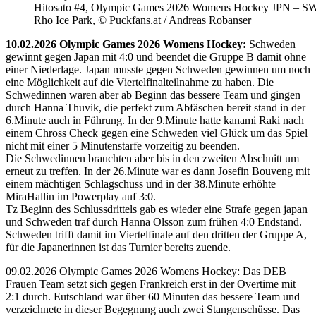
Hitosato #4, Olympic Games 2026 Womens Hockey JPN – S
Rho Ice Park, © Puckfans.at / Andreas Robanser
10.02.2026 Olympic Games 2026 Womens Hockey:
Schweden
gewinnt gegen Japan mit 4:0 und beendet die Gruppe B damit ohne
einer Niederlage. Japan musste gegen Schweden gewinnen um noch
eine Möglichkeit auf die Viertelfinalteilnahme zu haben. Die
Schwedinnen waren aber ab Beginn das bessere Team und gingen
durch Hanna Thuvik, die perfekt zum Abfäschen bereit stand in der
6.Minute auch in Führung. In der 9.Minute hatte kanami Raki nach
einem Chross Check gegen eine Schweden viel Glück um das Spiel
nicht mit einer 5 Minutenstarfe vorzeitig zu beenden.
Die Schwedinnen brauchten aber bis in den zweiten Abschnitt um
erneut zu treffen. In der 26.Minute war es dann Josefin Bouveng mit
einem mächtigen Schlagschuss und in der 38.Minute erhöhte
MiraHallin im Powerplay auf 3:0.
Tz Beginn des Schlussdrittels gab es wieder eine Strafe gegen japan
und Schweden traf durch Hanna Olsson zum frühen 4:0 Endstand.
Schweden trifft damit im Viertelfinale auf den dritten der Gruppe A,
für die Japanerinnen ist das Turnier bereits zuende.
09.02.2026 Olympic Games 2026 Womens Hockey: Das DEB
Frauen Team setzt sich gegen Frankreich erst in der Overtime mit
2:1 durch. Eutschland war über 60 Minuten das bessere Team und
verzeichnete in dieser Begegnung auch zwei Stangenschüsse. Das