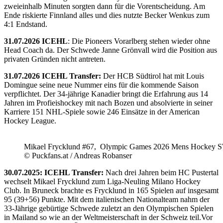
zweieinhalb Minuten sorgten dann für die Vorentscheidung. Am
Ende riskierte Finnland alles und dies nutzte Becker Wenkus zum
4:1 Endstand.
31.07.2026 ICEHL
: Die Pioneers Vorarlberg stehen wieder ohne
Head Coach da. Der Schwede Janne Grönvall wird die Position aus
privaten Gründen nicht antreten.
31.07.2026 ICEHL Transfer:
Der HCB Südtirol hat mit Louis
Domingue seine neue Nummer eins für die kommende Saison
verpflichtet. Der 34-jährige Kanadier bringt die Erfahrung aus 14
Jahren im Profieishockey mit nach Bozen und absolvierte in seiner
Karriere 151 NHL-Spiele sowie 246 Einsätze in der American
Hockey League.
Mikael Frycklund #67, Olympic Games 2026 Mens Hockey 
© Puckfans.at / Andreas Robanser
30.07.2025: ICEHL Transfer:
Nach drei Jahren beim HC Pustertal
wechselt Mikael Frycklund zum Liga-Neuling Milano Hockey
Club. In Bruneck brachte es Frycklund in 165 Spielen auf insgesamt
95 (39+56) Punkte. Mit dem italienischen Nationalteam nahm der
33-Jährige gebürtige Schwede zuletzt an den Olympischen Spielen
in Mailand so wie an der Weltmeisterschaft in der Schweiz teil.Vor