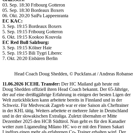
03. Sep. 18:30 Fribourg Gotteron
05. Sep. 18:30 Bordeaux Boxers
06. Okt. 20:20 SaiPa Lappeenranta
EC KAC:
3. Sep. 19:15 Bordeaux Boxers
5. Sep. 19:15 Fribourg Gotteron
6. Okt. 19:15 Kookoo Kouvola
EC Red Bull Salzburg:
3. Sep. 19:15 Kölner Haie
5. Sep. 19:15 Bili Tygri Liberec
7. Okt. 20:20 Eisbären Berlin
Head Coach Doug Shedden, © Puckfans.at / Andreas Robanse
11.06.2026 ICEHL Transfer:
Der HC Mailand gab heute mit
Doug Shedden offiziell ihren Head Coach bekannt. Der 65-Jährige,
der auf eine dreißigjährige Erfahrung in einigen der besten Ligen der
Welt zurückblicken kann arbeitete bereits in Finnland und in der
Schweiz. Für Medvescak Zagreb war er eine Saison als Cheftrainer
in der KHL tätig. Weiters arbeitete er mehrere Jahre in Deutschland
und in der slowakischen Extraliga. Zuletzt übernahm er Mitte
Dezember 2025 den HCB Südtirol. Nun geht es für den Kanadier
weiter zum Liganeuling Milano HC wo er mit den Finnen Sakari
Lindfors einen mehr als erfahrenen Co- Trainer erhalten wird. Der