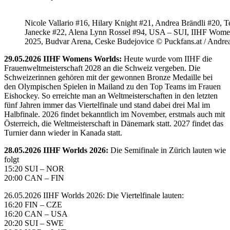
Nicole Vallario #16, Hilary Knight #21, Andrea Brändli #20, T
Janecke #22, Alena Lynn Rossel #94, USA – SUI, IIHF Wome
2025, Budvar Arena, Ceske Budejovice © Puckfans.at / Andre
29.05.2026 IIHF Womens Worlds:
Heute wurde vom IIHF die
Frauenweltmeisterschaft 2028 an die Schweiz vergeben. Die
Schweizerinnen gehören mit der gewonnen Bronze Medaille bei
den Olympischen Spielen in Mailand zu den Top Teams im Frauen
Eishockey. So erreichte man an Weltmeisterschaften in den letzten
fünf Jahren immer das Viertelfinale und stand dabei drei Mal im
Halbfinale. 2026 findet bekanntlich im November, erstmals auch mit
Österreich, die Weltmeisterschaft in Dänemark statt. 2027 findet das
Turnier dann wieder in Kanada statt.
28.05.2026 IIHF Worlds 2026:
Die Semifinale in Zürich lauten wie
folgt
15:20 SUI – NOR
20:00 CAN – FIN
26.05.2026 IIHF Worlds 2026: Die Viertelfinale lauten:
16:20 FIN – CZE
16:20 CAN – USA
20:20 SUI – SWE