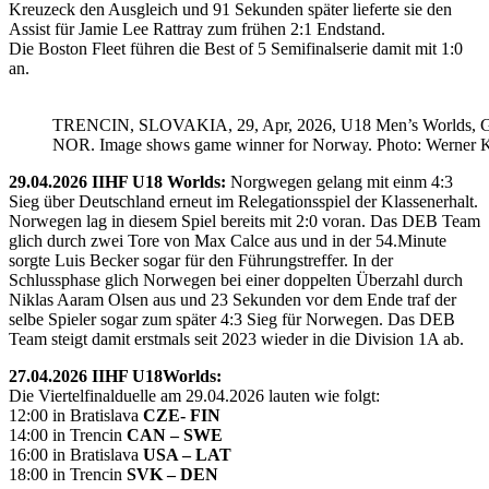
Kreuzeck den Ausgleich und 91 Sekunden später lieferte sie den
Assist für Jamie Lee Rattray zum frühen 2:1 Endstand.
Die Boston Fleet führen die Best of 5 Semifinalserie damit mit 1:0
an.
TRENCIN, SLOVAKIA, 29, Apr, 2026, U18 Men’s Worlds, 
NOR. Image shows game winner for Norway. Photo: Werner K
29.04.2026 IIHF U18 Worlds:
Norgwegen gelang mit einm 4:3
Sieg über Deutschland erneut im Relegationsspiel der Klassenerhalt.
Norwegen lag in diesem Spiel bereits mit 2:0 voran. Das DEB Team
glich durch zwei Tore von Max Calce aus und in der 54.Minute
sorgte Luis Becker sogar für den Führungstreffer. In der
Schlussphase glich Norwegen bei einer doppelten Überzahl durch
Niklas Aaram Olsen aus und 23 Sekunden vor dem Ende traf der
selbe Spieler sogar zum später 4:3 Sieg für Norwegen. Das DEB
Team steigt damit erstmals seit 2023 wieder in die Division 1A ab.
27.04.2026 IIHF U18Worlds:
Die Viertelfinalduelle am 29.04.2026 lauten wie folgt:
12:00 in Bratislava
CZE- FIN
14:00 in Trencin
CAN – SWE
16:00 in Bratislava
USA – LAT
18:00 in Trencin
SVK – DEN