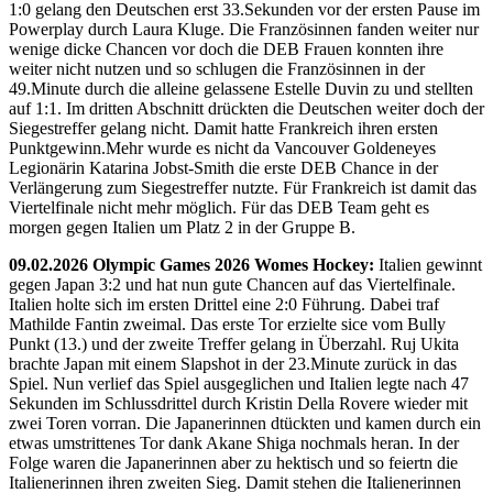
1:0 gelang den Deutschen erst 33.Sekunden vor der ersten Pause im
Powerplay durch Laura Kluge. Die Französinnen fanden weiter nur
wenige dicke Chancen vor doch die DEB Frauen konnten ihre
weiter nicht nutzen und so schlugen die Französinnen in der
49.Minute durch die alleine gelassene Estelle Duvin zu und stellten
auf 1:1. Im dritten Abschnitt drückten die Deutschen weiter doch der
Siegestreffer gelang nicht. Damit hatte Frankreich ihren ersten
Punktgewinn.Mehr wurde es nicht da Vancouver Goldeneyes
Legionärin Katarina Jobst-Smith die erste DEB Chance in der
Verlängerung zum Siegestreffer nutzte. Für Frankreich ist damit das
Viertelfinale nicht mehr möglich. Für das DEB Team geht es
morgen gegen Italien um Platz 2 in der Gruppe B.
09.02.2026 Olympic Games 2026 Womes Hockey:
Italien gewinnt
gegen Japan 3:2 und hat nun gute Chancen auf das Viertelfinale.
Italien holte sich im ersten Drittel eine 2:0 Führung. Dabei traf
Mathilde Fantin zweimal. Das erste Tor erzielte sice vom Bully
Punkt (13.) und der zweite Treffer gelang in Überzahl. Ruj Ukita
brachte Japan mit einem Slapshot in der 23.Minute zurück in das
Spiel. Nun verlief das Spiel ausgeglichen und Italien legte nach 47
Sekunden im Schlussdrittel durch Kristin Della Rovere wieder mit
zwei Toren vorran. Die Japanerinnen dtückten und kamen durch ein
etwas umstrittenes Tor dank Akane Shiga nochmals heran. In der
Folge waren die Japanerinnen aber zu hektisch und so feiertn die
Italienerinnen ihren zweiten Sieg. Damit stehen die Italienerinnen