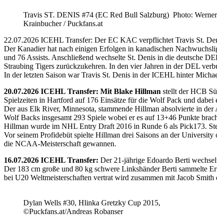
Travis ST. DENIS #74 (EC Red Bull Salzburg) Photo: Werner
Krainbucher / Puckfans.at
22.07.2026 ICEHL Transfer: Der EC KAC verpflichtet Travis St. De
Der Kanadier hat nach einigen Erfolgen in kanadischen Nachwuchslig
und 76 Assists. Anschließend wechselte St. Denis in die deutsche DE
Straubing Tigers zurückzukehren. In den vier Jahren in der DEL verb
In der letzten Saison war Travis St. Denis in der ICEHL hinter Micha
20.07.2026 ICEHL Transfer: Mit Blake Hillman
stellt der HCB Sü
Spielzeiten in Hartford auf 176 Einsätze für die Wolf Pack und dabei e
Der aus Elk River, Minnesota, stammende Hillman absolvierte in der
Wolf Backs insgesamt 293 Spiele wobei er es auf 13+46 Punkte brach
Hillman wurde im NHL Entry Draft 2016 in Runde 6 als Pick173. Stel
Vor seinem Profidebüt spielte Hillman drei Saisons an der Universi
die NCAA-Meisterschaft gewannen.
16.07.2026 ICEHL Transfer:
Der 21-jährige Edoardo Berti wechse
Der 183 cm große und 80 kg schwere Linkshänder Berti sammelte Erfa
bei U20 Weltmeisterschaften vertrat wird zusammen mit Jacob Smith d
Dylan Wells #30, Hlinka Gretzky Cup 2015,
©Puckfans.at/Andreas Robanser