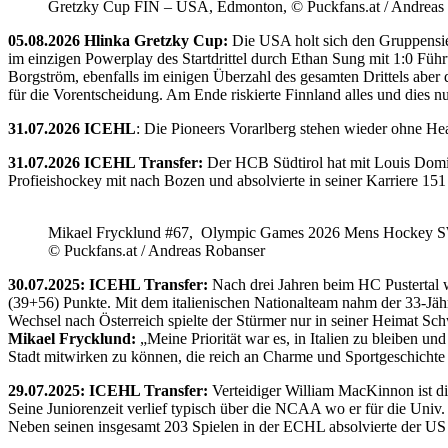
Gretzky Cup FIN – USA, Edmonton, © Puckfans.at / Andreas
05.08.2026 Hlinka Gretzky Cup:
Die USA holt sich den Gruppensie
im einzigen Powerplay des Startdrittel durch Ethan Sung mit 1:0 Füh
Borgström, ebenfalls im einigen Überzahl des gesamten Drittels abe
für die Vorentscheidung. Am Ende riskierte Finnland alles und dies
31.07.2026 ICEHL
: Die Pioneers Vorarlberg stehen wieder ohne He
31.07.2026 ICEHL Transfer:
Der HCB Südtirol hat mit Louis Domin
Profieishockey mit nach Bozen und absolvierte in seiner Karriere 1
Mikael Frycklund #67, Olympic Games 2026 Mens Hockey 
© Puckfans.at / Andreas Robanser
30.07.2025: ICEHL Transfer:
Nach drei Jahren beim HC Pustertal 
(39+56) Punkte. Mit dem italienischen Nationalteam nahm der 33-Jähr
Wechsel nach Österreich spielte der Stürmer nur in seiner Heimat Sc
Mikael Frycklund:
„Meine Priorität war es, in Italien zu bleiben und
Stadt mitwirken zu können, die reich an Charme und Sportgeschichte 
29.07.2025: ICEHL Transfer:
Verteidiger William MacKinnon ist d
Seine Juniorenzeit verlief typisch über die NCAA wo er für die Uni
Neben seinen insgesamt 203 Spielen in der ECHL absolvierte der US