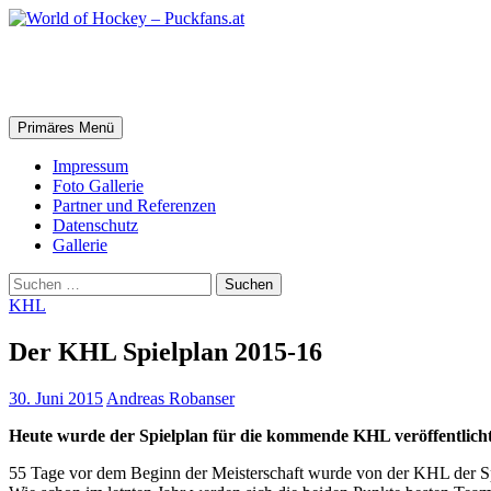
Zum
Inhalt
springen
World of Hockey – Puckfans.at
Suchen
Primäres Menü
Impressum
Foto Gallerie
Partner und Referenzen
Datenschutz
Gallerie
Suchen
nach:
KHL
Der KHL Spielplan 2015-16
30. Juni 2015
Andreas Robanser
Heute wurde der Spielplan für die kommende KHL veröffentlicht
55 Tage vor dem Beginn der Meisterschaft wurde von der KHL der Spie