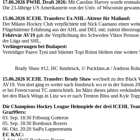
17.06.2026 PWHL Draft 2026:
Mit Caroline Harvey wurde erstmals
Die 23-Jährige US Amerikanerin von der Univ. of Wisconsin gewann 
15.06.2026 ICEHL Transfers: Ex-NHL-Akteur für Mailand:
Der Milano Hockey Club verpflichtete mit Nick Caamano einen weiter
Flügelstürmer Erfahrung aus der AHL und DEL mit; zuletzt überzeug
Fehérvár AV19
gab die Verpflichtung des Schweden Viktor Persson
der Liiga und SHL.
Verlängerungen bei Budapest:
Verteidiger Paavo Tyni und Stürmer Topi Rönni bleiben eine weitere
Brady Shaw #12, HC Innsbruck, © Puckfans.at / Andreas Rob
15.06.2026 ICEHL Transfer: Brady Shaw
wechselt zu den Black W
AV19. Von dort ging es weiter nach Innsbruck wo er in der Saison 
er bei Ferencvarosi TC unterschrieb. Im März dieses jahres verkünd
bei den Black Wings in Linz wo er nach Trenton Bliss und Kyle Toppin
Die Champions Hockey League Heimspiele der drei ICEHL Tea
Graz99ers:
03. Sep. 18:30 Fribourg Gotteron
05. Sep. 18:30 Bordeaux Boxers
06. Okt. 20:20 SaiPa Lappeenranta
EC KAC: