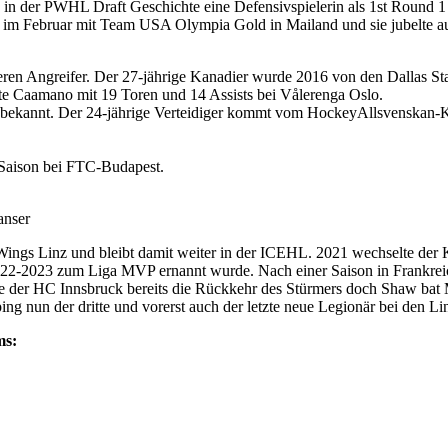
 in der PWHL Draft Geschichte eine Defensivspielerin als 1st Round
im Februar mit Team USA Olympia Gold in Mailand und sie jubelte auc
en Angreifer. Der 27-jährige Kanadier wurde 2016 von den Dallas Sta
te Caamano mit 19 Toren und 14 Assists bei Vålerenga Oslo.
 bekannt. Der 24-jährige Verteidiger kommt vom HockeyAllsvenskan-
 Saison bei FTC-Budapest.
anser
ings Linz und bleibt damit weiter in der ICEHL. 2021 wechselte der
2022-2023 zum Liga MVP ernannt wurde. Nach einer Saison in Frankrei
ete der HC Innsbruck bereits die Rückkehr des Stürmers doch Shaw bat
g nun der dritte und vorerst auch der letzte neue Legionär bei den Lin
ms: