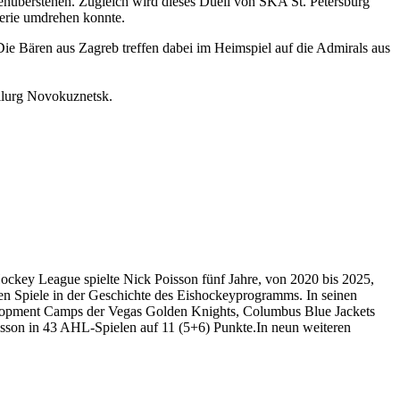
enüberstehen. Zugleich wird dieses Duell von SKA St. Petersburg
erie umdrehen konnte.
Die Bären aus Zagreb treffen dabei im Heimspiel auf die Admirals aus
llurg Novokuznetsk.
ockey League spielte Nick Poisson fünf Jahre, von 2020 bis 2025,
en Spiele in der Geschichte des Eishockeyprogramms. In seinen
elopment Camps der Vegas Golden Knights, Columbus Blue Jackets
Poisson in 43 AHL-Spielen auf 11 (5+6) Punkte.In neun weiteren