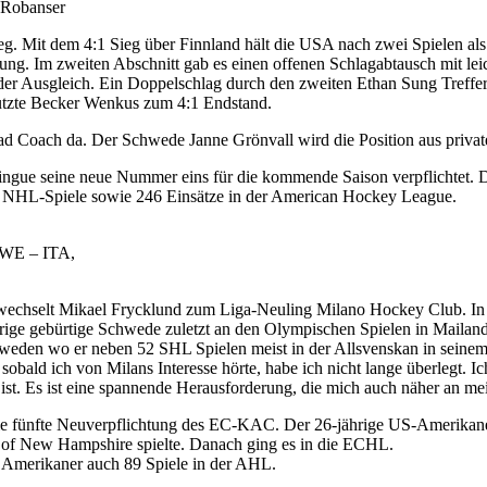
 Robanser
g. Mit dem 4:1 Sieg über Finnland hält die USA nach zwei Spielen al
rung. Im zweiten Abschnitt gab es einen offenen Schlagabtausch mit le
r der Ausgleich. Ein Doppelschlag durch den zweiten Ethan Sung Treff
 nutzte Becker Wenkus zum 4:1 Endstand.
ad Coach da. Der Schwede Janne Grönvall wird die Position aus privat
gue seine neue Nummer eins für die kommende Saison verpflichtet. De
51 NHL-Spiele sowie 246 Einsätze in der American Hockey League.
SWE – ITA,
wechselt Mikael Frycklund zum Liga-Neuling Milano Hockey Club. In B
ige gebürtige Schwede zuletzt an den Olympischen Spielen in Mailand 
hweden wo er neben 52 SHL Spielen meist in der Allsvenskan in seinem 
 sobald ich von Milans Interesse hörte, habe ich nicht lange überlegt. I
ist. Es ist eine spannende Herausforderung, die mich auch näher an mei
ie fünfte Neuverpflichtung des EC-KAC. Der 26-jährige US-Amerikaner
v. of New Hampshire spielte. Danach ging es in die ECHL.
 Amerikaner auch 89 Spiele in der AHL.