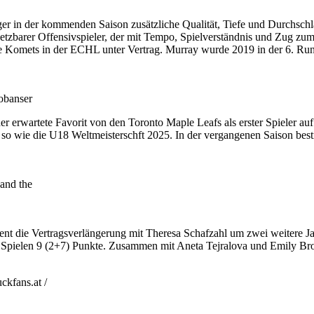
 in der kommenden Saison zusätzliche Qualität, Tiefe und Durchschlags
setzbarer Offensivspieler, der mit Tempo, Spielverständnis und Zug zum 
ne Komets in der ECHL unter Vertrag. Murray wurde 2019 in der 6. Rund
obanser
erwartete Favorit von den Toronto Maple Leafs als erster Spieler au
 wie die U18 Weltmeisterschft 2025. In der vergangenen Saison bestrit
and the
ent die Vertragsverlängerung mit Theresa Schafzahl um zwei weitere J
n 11 Spielen 9 (2+7) Punkte. Zusammen mit Aneta Tejralova und Emily Bro
kfans.at /