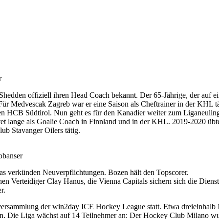
r
dden offiziell ihren Head Coach bekannt. Der 65-Jährige, der auf eine
Für Medvescak Zagreb war er eine Saison als Cheftrainer in der KHL tät
en HCB Südtirol. Nun geht es für den Kanadier weiter zum Liganeulin
beitet lange als Goalie Coach in Finnland und in der KHL. 2019-2020
ub Stavanger Oilers tätig.
obanser
as verkünden Neuverpflichtungen. Bozen hält den Topscorer.
n Verteidiger Clay Hanus, die Vienna Capitals sichern sich die Dienst
r.
lversammlung der win2day ICE Hockey League statt. Etwa dreieinhalb
. Die Liga wächst auf 14 Teilnehmer an: Der Hockey Club Milano wurd