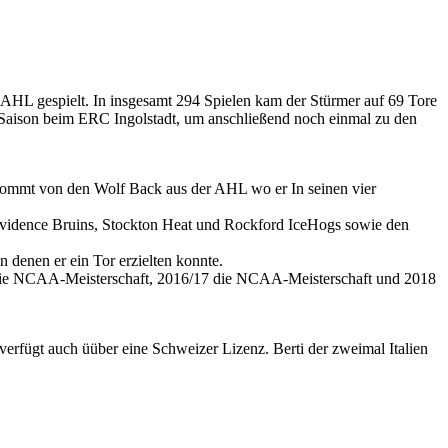
AHL gespielt. In insgesamt 294 Spielen kam der Stürmer auf 69 Tore
L-Saison beim ERC Ingolstadt, um anschließend noch einmal zu den
 kommt von den Wolf Back aus der AHL wo er In seinen vier
rovidence Bruins, Stockton Heat und Rockford IceHogs sowie den
denen er ein Tor erzielten konnte.
17 die NCAA-Meisterschaft, 2016/17 die NCAA-Meisterschaft und 2018
erfügt auch üüber eine Schweizer Lizenz. Berti der zweimal Italien