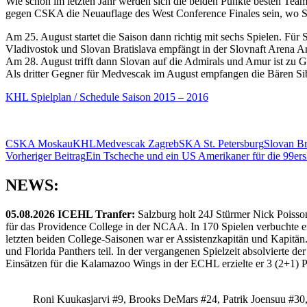
Wie schon im letzten Jahr werden sich die beiden Punkte besten Tea
gegen CSKA die Neuauflage des West Conference Finales sein, wo SK
Am 25. August startet die Saison dann richtig mit sechs Spielen. Für
Vladivostok und Slovan Bratislava empfängt in der Slovnaft Arena 
Am 28. August trifft dann Slovan auf die Admirals und Amur ist zu Ga
Als dritter Gegner für Medvescak im August empfangen die Bären Si
KHL Spielplan / Schedule Saison 2015 – 2016
CSKA Moskau
KHL
Medvescak Zagreb
SKA St. Petersburg
Slovan Br
Beitragsnavigation
Vorheriger Beitrag
Ein Tscheche und ein US Amerikaner für die 99ers
NEWS:
05.08.2026 ICEHL Tranfer:
Salzburg holt 24J Stürmer Nick Poisso
für das Providence College in der NCAA. In 170 Spielen verbuchte e
letzten beiden College-Saisonen war er Assistenzkapitän und Kapi
und Florida Panthers teil. In der vergangenen Spielzeit absolvierte 
Einsätzen für die Kalamazoo Wings in der ECHL erzielte er 3 (2+1) 
Roni Kuukasjarvi #9, Brooks DeMars #24, Patrik Joensuu #30