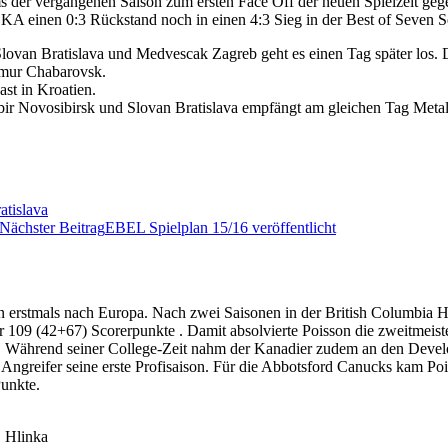
ms der vergangenen Saison zum ersten Face Off der neuen Spielzeit geg
A einen 0:3 Rückstand noch in einen 4:3 Sieg in der Best of Seven S
 Slovan Bratislava und Medvescak Zagreb geht es einen Tag später los. 
Amur Chabarovsk.
st in Kroatien.
bir Novosibirsk und Slovan Bratislava empfängt am gleichen Tag Meta
atislava
Nächster Beitrag
EBEL Spielplan 15/16 veröffentlicht
n erstmals nach Europa. Nach zwei Saisonen in der British Columbia H
r 109 (42+67) Scorerpunkte . Damit absolvierte Poisson die zweitmeist
tän. Während seiner College-Zeit nahm der Kanadier zudem an den Dev
der Angreifer seine erste Profisaison. Für die Abbotsford Canucks kam 
Punkte.
, Hlinka