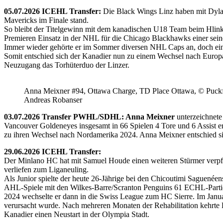
05.07.2026 ICEHL Transfer:
Die Black Wings Linz haben mit Dyla
Mavericks im Finale stand.
So bleibt der Titelgewinn mit dem kanadischen U18 Team beim Hlink
Premieren Einsatz in der NHL für die Chicago Blackhawks einer seine
Immer wieder gehörte er im Sommer diversen NHL Caps an, doch ein 
Somit entschied sich der Kanadier nun zu einem Wechsel nach Europ
Neuzugang das Torhüterduo der Linzer.
Anna Meixner #94, Ottawa Charge, TD Place Ottawa, © Puckfa
Andreas Robanser
03.07.2026 Transfer PWHL/SDHL: Anna Meixner
unterzeichnete
Vancouver Goldeneyes insgesamt in 66 Spielen 4 Tore und 6 Assist e
zu ihren Wechsel nach Nordamerika 2024. Anna Meixner entschied 
29.06.2026 ICEHL Transfer:
Der Minlano HC hat mit Samuel Houde einen weiteren Stürmer verpflic
verliefen zum Liganeuling.
Als Junior spielte der heute 26-Jährige bei den Chicoutimi Saguenéen
AHL-Spiele mit den Wilkes-Barre/Scranton Penguins 61 ECHL-Partie
2024 wechselte er dann in die Swiss League zum HC Sierre. Im Janua
verursacht wurde. Nach mehreren Monaten der Rehabilitation kehrte H
Kanadier einen Neustart in der Olympia Stadt.