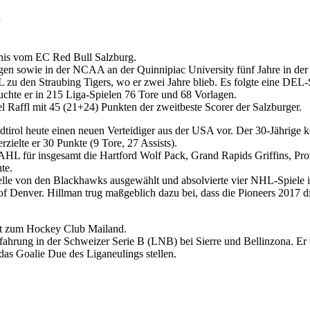
nis vom EC Red Bull Salzburg.
en sowie in der NCAA an der Quinnipiac University fünf Jahre in der 
L zu den Straubing Tigers, wo er zwei Jahre blieb. Es folgte eine DE
uchte er in 215 Liga-Spielen 76 Tore und 68 Vorlagen.
el Raffl mit 45 (21+24) Punkten der zweitbeste Scorer der Salzburger.
dtirol heute einen neuen Verteidiger aus der USA vor. Der 30-Jährige
rzielte er 30 Punkte (9 Tore, 27 Assists).
 AHL für insgesamt die Hartford Wolf Pack, Grand Rapids Griffins, P
te.
le von den Blackhawks ausgewählt und absolvierte vier NHL-Spiele in 
ty of Denver. Hillman trug maßgeblich dazu bei, dass die Pioneers 20
lt zum Hockey Club Mailand.
hrung in der Schweizer Serie B (LNB) bei Sierre und Bellinzona. Er v
as Goalie Due des Liganeulings stellen.