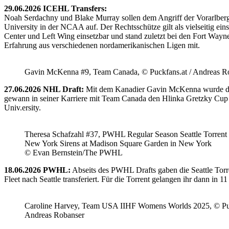
29.06.2026 ICEHL Transfers:
Noah Serdachny und Blake Murray sollen dem Angriff der Vorarlberger
University in der NCAA auf. Der Rechtsschütze gilt als vielseitig ein
Center und Left Wing einsetzbar und stand zuletzt bei den Fort Way
Erfahrung aus verschiedenen nordamerikanischen Ligen mit.
Gavin McKenna #9, Team Canada, © Puckfans.at / Andreas R
27.06.2026 NHL Draft:
Mit dem Kanadier Gavin McKenna wurde der 
gewann in seiner Karriere mit Team Canada den Hlinka Gretzky Cup so
Univ.ersity.
Theresa Schafzahl #37, PWHL Regular Season Seattle Torrent 
New York Sirens at Madison Square Garden in New York
© Evan Bernstein/The PWHL
18.06.2026 PWHL:
Abseits des PWHL Drafts gaben die Seattle Torr
Fleet nach Seattle transferiert. Für die Torrent gelangen ihr dann i
Caroline Harvey, Team USA IIHF Womens Worlds 2025, © Puc
Andreas Robanser