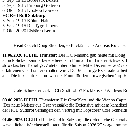
3. Sep. 19:15 Bordeaux Boxers
5. Sep. 19:15 Fribourg Gotteron
6. Okt. 19:15 Kookoo Kouvola
EC Red Bull Salzburg:
3. Sep. 19:15 Kölner Haie
5. Sep. 19:15 Bili Tygri Liberec
7. Okt. 20:20 Eisbären Berlin
Head Coach Doug Shedden, © Puckfans.at / Andreas Robanse
11.06.2026 ICEHL Transfer:
Der HC Mailand gab heute mit Doug She
zurückblicken kann arbeitete bereits in Finnland und in der Schweiz. 
slowakischen Extraliga. Zuletzt übernahm er Mitte Dezember 2025 d
erfahrenen Co- Trainer erhalten wird. Der 60-Jährige Ex-Goalie ar
aus. Die letzten drei Jahre war der Finne für den norwegischen Top Kl
Cole Schneider #24, HCB Südtirol, © Puckfans.at / Andreas R
03.06.2026 ICEHL Transfers:
Die Graz99ers und die Vienna Capitl
Der neue Meister aus Graz verstärkt die Defensive mit dem kanadische
der HCB Südtirol verlängert den Vertrag mit Topscorer Cole Schneide
01.06.2026 ICEHL:
Heute fand in Salzburg die ordentliche Genera
wesentlichen Weichenstellungen für die Saison 2026/27 vorgenommen