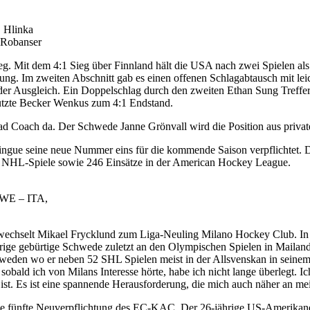
, Hlinka
 Robanser
g. Mit dem 4:1 Sieg über Finnland hält die USA nach zwei Spielen al
rung. Im zweiten Abschnitt gab es einen offenen Schlagabtausch mit le
r der Ausgleich. Ein Doppelschlag durch den zweiten Ethan Sung Treff
 nutzte Becker Wenkus zum 4:1 Endstand.
ad Coach da. Der Schwede Janne Grönvall wird die Position aus privat
gue seine neue Nummer eins für die kommende Saison verpflichtet. De
51 NHL-Spiele sowie 246 Einsätze in der American Hockey League.
SWE – ITA,
wechselt Mikael Frycklund zum Liga-Neuling Milano Hockey Club. In B
ige gebürtige Schwede zuletzt an den Olympischen Spielen in Mailand 
hweden wo er neben 52 SHL Spielen meist in der Allsvenskan in seinem 
 sobald ich von Milans Interesse hörte, habe ich nicht lange überlegt. I
ist. Es ist eine spannende Herausforderung, die mich auch näher an mei
ie fünfte Neuverpflichtung des EC-KAC. Der 26-jährige US-Amerikaner