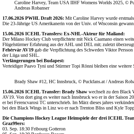
Caroline Harvey, Team USA IIHF Womens Worlds 2025, © Puc
Andreas Robanser
17.06.2026 PWHL Draft 2026:
Mit Caroline Harvey wurde erstmals
Die 23-Jährige US Amerikanerin von der Univ. of Wisconsin gewann 
15.06.2026 ICEHL Transfers: Ex-NHL-Akteur für Mailand:
Der Milano Hockey Club verpflichtete mit Nick Caamano einen weiter
Flügelstürmer Erfahrung aus der AHL und DEL mit; zuletzt überzeug
Fehérvár AV19
gab die Verpflichtung des Schweden Viktor Persson
der Liiga und SHL.
Verlängerungen bei Budapest:
Verteidiger Paavo Tyni und Stürmer Topi Rönni bleiben eine weitere
Brady Shaw #12, HC Innsbruck, © Puckfans.at / Andreas Rob
15.06.2026 ICEHL Transfer: Brady Shaw
wechselt zu den Black W
AV19. Von dort ging es weiter nach Innsbruck wo er in der Saison 
er bei Ferencvarosi TC unterschrieb. Im März dieses jahres verkünd
bei den Black Wings in Linz wo er nach Trenton Bliss und Kyle Toppin
Die Champions Hockey League Heimspiele der drei ICEHL Tea
Graz99ers:
03. Sep. 18:30 Fribourg Gotteron