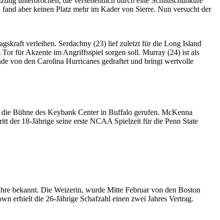
ung unterbrochen, die versehentlich durch eine Schlittschuhkufe
 fand aber keinen Platz mehr im Kader von Sierre. Nun versucht der
kraft verleihen. Serdachny (23) lief zuletzt für die Long Island
Tor für Akzente im Angriffsspiel sorgen soll. Murray (24) ist als
e von den Carolina Hurricanes gedraftet und bringt wertvolle
f die Bühne des Keybank Center in Buffalo gerufen. McKenna
t der 18-Jährige seine erste NCAA Spielzeit für die Penn State
ahre bekannt. Die Weizerin, wurde Mitte Februar von den Boston
wn erhielt die 26-Jährige Schafzahl einen zwei Jahres Vertrag.