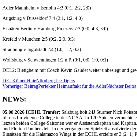
Adler Mannheim v Iserlohn 4:3 (0:1, 2:2, 2:0)
Augsburg v Düsseldorf 7:4 (2:1, 1:2, 4:0)
Eisbären Berlin v Hamburg Freezers 7:3 (0:0, 4:3, 3:0)
Krefeld v München 2:5 (0:2, 2:0, 0:3)
Straubung v Ingolstadt 2:4 (1:0, 1:2, 0:2)
Wolfsburg v Schwenningen 1:2 n.P. (0:1, 0:0, 1:0, 0:1)
DEL2: Bietigheim mit Coach Kevin Gaudet weiter unbesiegt und gewinn
DEL
Kölner Haie
Nürnberg Ice Tigers
Beitragsnavigation
Vorheriger Beitrag
Perfekter Heimauftakt für die Adler
Nächster Beitra
NEWS:
05.08.2026 ICEHL Tranfer:
Salzburg holt 24J Stürmer Nick Poisso
für das Providence College in der NCAA. In 170 Spielen verbuchte e
letzten beiden College-Saisonen war er Assistenzkapitän und Kapi
und Florida Panthers teil. In der vergangenen Spielzeit absolvierte 
Einsätzen für die Kalamazoo Wings in der ECHL erzielte er 3 (2+1) 