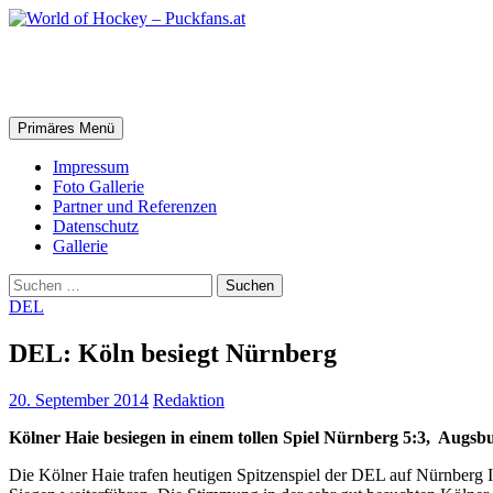
Zum
Inhalt
springen
World of Hockey – Puckfans.at
Suchen
Primäres Menü
Impressum
Foto Gallerie
Partner und Referenzen
Datenschutz
Gallerie
Suchen
nach:
DEL
DEL: Köln besiegt Nürnberg
20. September 2014
Redaktion
Kölner Haie besiegen in einem tollen Spiel Nürnberg 5:3, Augsb
Die Kölner Haie trafen heutigen Spitzenspiel der DEL auf Nürnberg I