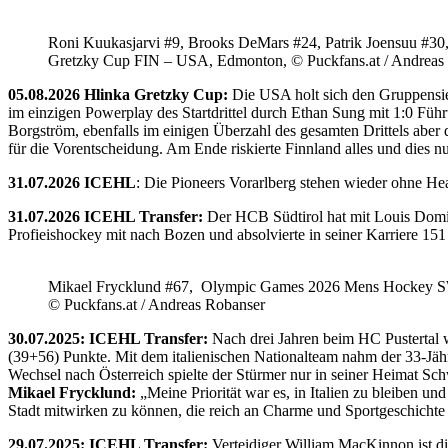
Roni Kuukasjarvi #9, Brooks DeMars #24, Patrik Joensuu #30
Gretzky Cup FIN – USA, Edmonton, © Puckfans.at / Andreas
05.08.2026 Hlinka Gretzky Cup:
Die USA holt sich den Gruppensie
im einzigen Powerplay des Startdrittel durch Ethan Sung mit 1:0 Füh
Borgström, ebenfalls im einigen Überzahl des gesamten Drittels abe
für die Vorentscheidung. Am Ende riskierte Finnland alles und dies
31.07.2026 ICEHL
: Die Pioneers Vorarlberg stehen wieder ohne He
31.07.2026 ICEHL Transfer:
Der HCB Südtirol hat mit Louis Domin
Profieishockey mit nach Bozen und absolvierte in seiner Karriere 1
Mikael Frycklund #67, Olympic Games 2026 Mens Hockey 
© Puckfans.at / Andreas Robanser
30.07.2025: ICEHL Transfer:
Nach drei Jahren beim HC Pustertal 
(39+56) Punkte. Mit dem italienischen Nationalteam nahm der 33-Jähr
Wechsel nach Österreich spielte der Stürmer nur in seiner Heimat Sc
Mikael Frycklund:
„Meine Priorität war es, in Italien zu bleiben und
Stadt mitwirken zu können, die reich an Charme und Sportgeschichte 
29.07.2025: ICEHL Transfer:
Verteidiger William MacKinnon ist d