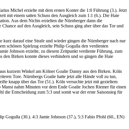
 Michel erzielte mit dem ersten Konter die 1:0 Führung (3.). Jetzt
eit mit einem satten Schuss den Ausgleich zum 1:1 (6.). Die Haie
tion. Aus dem Nichts erzielten die Nürnberger dann die
ie Chance auf den Ausgleich, sein Schuss ging aber über das Tor und
te kurz darauf eine Strafe und wieder gingen die Nürnberger nach nur
em schönen Spielzug erzielte Philip Gogulla den verdienten
Jamie Johnson erzielte, zu diesem Zeitpunkt verdiente Führung, zum
us den Birken konnte dieses verhindern und so gingen die Haie
rte aus kurzem Winkel am Kölner Goalie Danny aus den Birken. Köln
eren Tore. Nürnbergs Goalie hatte jetzt alle Hände voll zu tun,
fte knapp über das Tor (51.). Köln versuchte jetzt mit gezieltem
izio Mansi nahm Minuten vor dem Ende Goalie Jochen Riemer für einen
hl die Entscheidung zum 5:3 und somit war der erste Saisonsieg für
lip Gogulla (30.). 4:3 Jamie Johnson (37.), 5:3 Fabio Pfohl (60., EN)