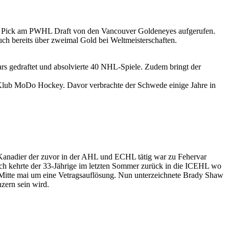
 1 Pick am PWHL Draft von den Vancouver Goldeneyes aufgerufen.
h bereits über zweimal Gold bei Weltmeisterschaften.
rs gedraftet und absolvierte 40 NHL-Spiele. Zudem bringt der
Klub MoDo Hockey. Davor verbrachte der Schwede einige Jahre in
 Kanadier der zuvor in der AHL und ECHL tätig war zu Fehervar
ch kehrte der 33-Jährige im letzten Sommer zurück in die ICEHL wo
 Mitte mai um eine Vetragsauflösung. Nun unterzeichnete Brady Shaw
zern sein wird.