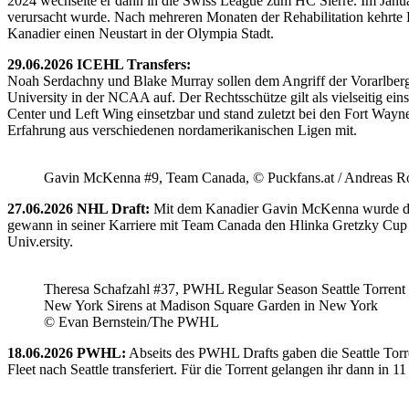
2024 wechselte er dann in die Swiss League zum HC Sierre. Im Janua
verursacht wurde. Nach mehreren Monaten der Rehabilitation kehrte H
Kanadier einen Neustart in der Olympia Stadt.
29.06.2026 ICEHL Transfers:
Noah Serdachny und Blake Murray sollen dem Angriff der Vorarlberger
University in der NCAA auf. Der Rechtsschütze gilt als vielseitig ein
Center und Left Wing einsetzbar und stand zuletzt bei den Fort Way
Erfahrung aus verschiedenen nordamerikanischen Ligen mit.
Gavin McKenna #9, Team Canada, © Puckfans.at / Andreas R
27.06.2026 NHL Draft:
Mit dem Kanadier Gavin McKenna wurde der 
gewann in seiner Karriere mit Team Canada den Hlinka Gretzky Cup so
Univ.ersity.
Theresa Schafzahl #37, PWHL Regular Season Seattle Torrent 
New York Sirens at Madison Square Garden in New York
© Evan Bernstein/The PWHL
18.06.2026 PWHL:
Abseits des PWHL Drafts gaben die Seattle Torr
Fleet nach Seattle transferiert. Für die Torrent gelangen ihr dann i