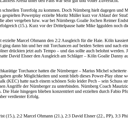
Lanxess Arena unter den Fans war sehr gut und voller Zuversicht.
chnellen Torerfolg zu kommen. Doch Nürnberg hielt dagegen und Marius
gespielten Powerplay erzielte Moritz Müller kurz vor Ablauf der Strafz
 die aber vergeben bzw. war bei Nürnbergs Goalie Jochen Reimer Endsta
folgreich (15.). Kurz vor der Drittelpause hatte Mike Iggulden noch d
t erzielte Marcel Ohmann den 2:2 Ausgleich für die Haie. Köln kassier
 ging dann hin und her mit Torchancen auf beiden Seiten und nach ein
lner drückten jetzt aufs Tempo – und das sollte auch belohnt werden. 
er hatte David Elsner den Ausgleich am Schläger – Köln Goalie Danny a
hochkarätige Torchance hatten die Nürnberger – Marius Michel scheite
gaben große Möglichkeiten und somit blieb dieses Power-Play ohne weit
alk (KEC) hatte nach einem schönen Solo leider Pech – sein Schuss strei
eltenen Angriffe der Nürnberger zu unterbinden. Nürnberg Coach Maur
 Die Haie hingegen blieben konzentriert und erzielten durch Fabio Pfo
er verdienter Erfolg.
ist (15.), 2:2 Marcel Ohmann (21.), 2:3 David Elsner (22., PP), 3:3 Phi