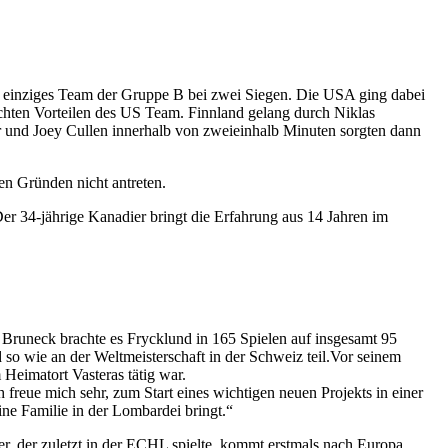
s einziges Team der Gruppe B bei zwei Siegen. Die USA ging dabei
ichten Vorteilen des US Team. Finnland gelang durch Niklas
er und Joey Cullen innerhalb von zweieinhalb Minuten sorgten dann
en Gründen nicht antreten.
r 34-jährige Kanadier bringt die Erfahrung aus 14 Jahren im
runeck brachte es Frycklund in 165 Spielen auf insgesamt 95
so wie an der Weltmeisterschaft in der Schweiz teil.Vor seinem
Heimatort Vasteras tätig war.
ch freue mich sehr, zum Start eines wichtigen neuen Projekts in einer
ne Familie in der Lombardei bringt.“
, der zuletzt in der ECHL spielte, kommt erstmals nach Europa.