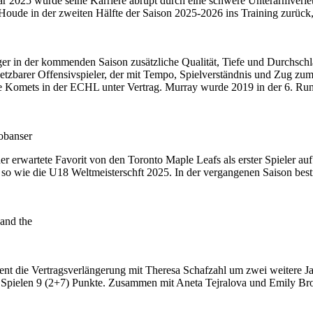
r 2025 wurde seine Karriere abrupt durch eine schwere Unterarmverletz
oude in der zweiten Hälfte der Saison 2025-2026 ins Training zurück,
 in der kommenden Saison zusätzliche Qualität, Tiefe und Durchschlags
setzbarer Offensivspieler, der mit Tempo, Spielverständnis und Zug zum 
ne Komets in der ECHL unter Vertrag. Murray wurde 2019 in der 6. Rund
obanser
erwartete Favorit von den Toronto Maple Leafs als erster Spieler au
 wie die U18 Weltmeisterschft 2025. In der vergangenen Saison bestrit
and the
ent die Vertragsverlängerung mit Theresa Schafzahl um zwei weitere J
n 11 Spielen 9 (2+7) Punkte. Zusammen mit Aneta Tejralova und Emily Bro