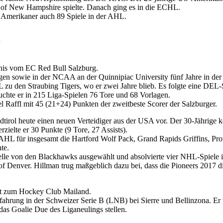
v. of New Hampshire spielte. Danach ging es in die ECHL.
 Amerikaner auch 89 Spiele in der AHL.
nis vom EC Red Bull Salzburg.
en sowie in der NCAA an der Quinnipiac University fünf Jahre in der 
L zu den Straubing Tigers, wo er zwei Jahre blieb. Es folgte eine DE
uchte er in 215 Liga-Spielen 76 Tore und 68 Vorlagen.
el Raffl mit 45 (21+24) Punkten der zweitbeste Scorer der Salzburger.
dtirol heute einen neuen Verteidiger aus der USA vor. Der 30-Jährige
rzielte er 30 Punkte (9 Tore, 27 Assists).
 AHL für insgesamt die Hartford Wolf Pack, Grand Rapids Griffins, P
te.
le von den Blackhawks ausgewählt und absolvierte vier NHL-Spiele in 
ty of Denver. Hillman trug maßgeblich dazu bei, dass die Pioneers 20
lt zum Hockey Club Mailand.
hrung in der Schweizer Serie B (LNB) bei Sierre und Bellinzona. Er v
as Goalie Due des Liganeulings stellen.