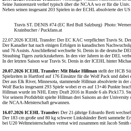
Seine Juniorenzeit verlief typisch über die NCAA wo er für die Uni
Neben seinen insgesamt 203 Spielen in der ECHL absolvierte der US
Travis ST. DENIS #74 (EC Red Bull Salzburg) Photo: Werner
Krainbucher / Puckfans.at
22.07.2026 ICEHL Transfer: Der EC KAC verpflichtet Travis St. De
Der Kanadier hat nach einigen Erfolgen in kanadischen Nachwuchslig
und 76 Assists. Anschließend wechselte St. Denis in die deutsche DE
Straubing Tigers zurückzukehren. In den vier Jahren in der DEL verb
In der letzten Saison war Travis St. Denis in der ICEHL hinter Micha
20.07.2026 ICEHL Transfer: Mit Blake Hillman
stellt der HCB Sü
Spielzeiten in Hartford auf 176 Einsätze für die Wolf Pack und dabei e
Der aus Elk River, Minnesota, stammende Hillman absolvierte in der
Wolf Backs insgesamt 293 Spiele wobei er es auf 13+46 Punkte brach
Hillman wurde im NHL Entry Draft 2016 in Runde 6 als Pick173. Stel
Vor seinem Profidebüt spielte Hillman drei Saisons an der Universi
die NCAA-Meisterschaft gewannen.
16.07.2026 ICEHL Transfer:
Der 21-jährige Edoardo Berti wechse
Der 183 cm große und 80 kg schwere Linkshänder Berti sammelte Erfa
bei U20 Weltmeisterschaften vertrat wird zusammen mit Jacob Smith d