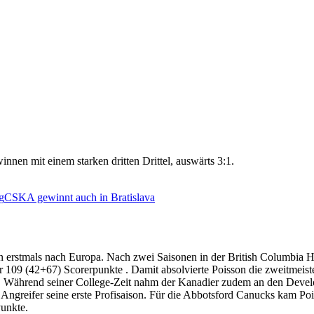
en mit einem starken dritten Drittel, auswärts 3:1.
g
CSKA gewinnt auch in Bratislava
n erstmals nach Europa. Nach zwei Saisonen in der British Columbia H
r 109 (42+67) Scorerpunkte . Damit absolvierte Poisson die zweitmeist
tän. Während seiner College-Zeit nahm der Kanadier zudem an den Dev
der Angreifer seine erste Profisaison. Für die Abbotsford Canucks kam 
Punkte.