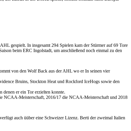
AHL gespielt. In insgesamt 294 Spielen kam der Stürmer auf 69 Tore
L-Saison beim ERC Ingolstadt, um anschließend noch einmal zu den
 kommt von den Wolf Back aus der AHL wo er In seinen vier
rovidence Bruins, Stockton Heat und Rockford IceHogs sowie den
denen er ein Tor erzielten konnte.
17 die NCAA-Meisterschaft, 2016/17 die NCAA-Meisterschaft und 2018
erfügt auch üüber eine Schweizer Lizenz. Berti der zweimal Italien