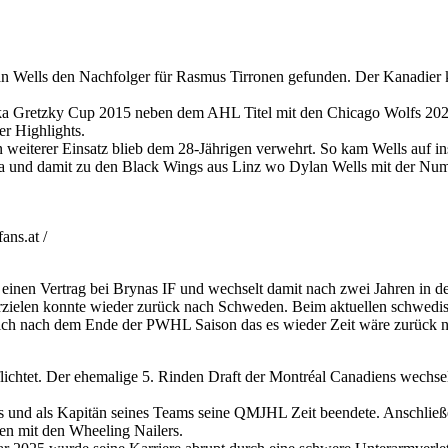
n Wells den Nachfolger für Rasmus Tirronen gefunden. Der Kanadier 
a Gretzky Cup 2015 neben dem AHL Titel mit den Chicago Wolfs 2022,
r Highlights.
weiterer Einsatz blieb dem 28-Jährigen verwehrt. So kam Wells auf i
a und damit zu den Black Wings aus Linz wo Dylan Wells mit der Num
ns.at /
 einen Vertrag bei Brynas IF und wechselt damit nach zwei Jahren in 
rzielen konnte wieder zurück nach Schweden. Beim aktuellen schwedis
sich nach dem Ende der PWHL Saison das es wieder Zeit wäre zurück 
htet. Der ehemalige 5. Rinden Draft der Montréal Canadiens wechselt n
s und als Kapitän seines Teams seine QMJHL Zeit beendete. Anschließend
n mit den Wheeling Nailers.