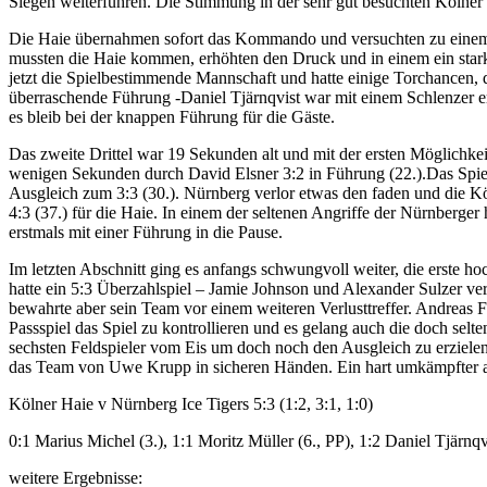
Siegen weiterführen. Die Stimmung in der sehr gut besuchten Kölner 
Die Haie übernahmen sofort das Kommando und versuchten zu einem s
mussten die Haie kommen, erhöhten den Druck und in einem ein stark 
jetzt die Spielbestimmende Mannschaft und hatte einige Torchancen,
überraschende Führung -Daniel Tjärnqvist war mit einem Schlenzer er
es bleib bei der knappen Führung für die Gäste.
Das zweite Drittel war 19 Sekunden alt und mit der ersten Möglichkei
wenigen Sekunden durch David Elsner 3:2 in Führung (22.).Das Spiel
Ausgleich zum 3:3 (30.). Nürnberg verlor etwas den faden und die Kö
4:3 (37.) für die Haie. In einem der seltenen Angriffe der Nürnberg
erstmals mit einer Führung in die Pause.
Im letzten Abschnitt ging es anfangs schwungvoll weiter, die erste 
hatte ein 5:3 Überzahlspiel – Jamie Johnson und Alexander Sulzer ver
bewahrte aber sein Team vor einem weiteren Verlusttreffer. Andreas F
Passspiel das Spiel zu kontrollieren und es gelang auch die doch s
sechsten Feldspieler vom Eis um doch noch den Ausgleich zu erzielen.
das Team von Uwe Krupp in sicheren Händen. Ein hart umkämpfter ab
Kölner Haie v Nürnberg Ice Tigers 5:3 (1:2, 3:1, 1:0)
0:1 Marius Michel (3.), 1:1 Moritz Müller (6., PP), 1:2 Daniel Tjärnqv
weitere Ergebnisse: