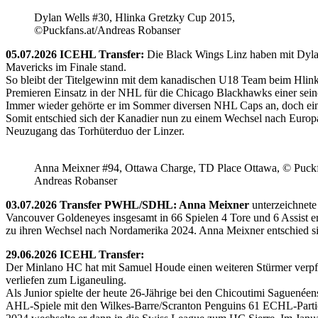
Dylan Wells #30, Hlinka Gretzky Cup 2015,
©Puckfans.at/Andreas Robanser
05.07.2026 ICEHL Transfer:
Die Black Wings Linz haben mit Dyla
Mavericks im Finale stand.
So bleibt der Titelgewinn mit dem kanadischen U18 Team beim Hlink
Premieren Einsatz in der NHL für die Chicago Blackhawks einer seine
Immer wieder gehörte er im Sommer diversen NHL Caps an, doch ein 
Somit entschied sich der Kanadier nun zu einem Wechsel nach Europ
Neuzugang das Torhüterduo der Linzer.
Anna Meixner #94, Ottawa Charge, TD Place Ottawa, © Puckfa
Andreas Robanser
03.07.2026 Transfer PWHL/SDHL: Anna Meixner
unterzeichnete
Vancouver Goldeneyes insgesamt in 66 Spielen 4 Tore und 6 Assist e
zu ihren Wechsel nach Nordamerika 2024. Anna Meixner entschied 
29.06.2026 ICEHL Transfer:
Der Minlano HC hat mit Samuel Houde einen weiteren Stürmer verpflic
verliefen zum Liganeuling.
Als Junior spielte der heute 26-Jährige bei den Chicoutimi Saguenéen
AHL-Spiele mit den Wilkes-Barre/Scranton Penguins 61 ECHL-Partie