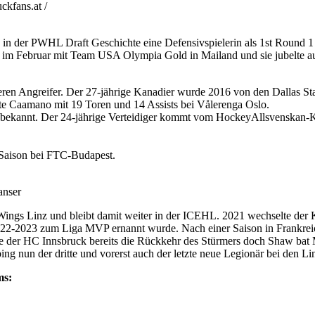
kfans.at /
 in der PWHL Draft Geschichte eine Defensivspielerin als 1st Round
im Februar mit Team USA Olympia Gold in Mailand und sie jubelte auc
en Angreifer. Der 27-jährige Kanadier wurde 2016 von den Dallas Sta
te Caamano mit 19 Toren und 14 Assists bei Vålerenga Oslo.
 bekannt. Der 24-jährige Verteidiger kommt vom HockeyAllsvenskan-
 Saison bei FTC-Budapest.
anser
ings Linz und bleibt damit weiter in der ICEHL. 2021 wechselte der
2022-2023 zum Liga MVP ernannt wurde. Nach einer Saison in Frankrei
ete der HC Innsbruck bereits die Rückkehr des Stürmers doch Shaw bat
g nun der dritte und vorerst auch der letzte neue Legionär bei den Lin
ms: