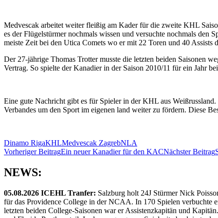
Medvescak arbeitet weiter fleißig am Kader für die zweite KHL Saiso
es der Flügelstürmer nochmals wissen und versuchte nochmals den Spr
meiste Zeit bei den Utica Comets wo er mit 22 Toren und 40 Assists 
Der 27-jährige Thomas Trotter musste die letzten beiden Saisonen w
Vertrag. So spielte der Kanadier in der Saison 2010/11 für ein Jahr 
Eine gute Nachricht gibt es für Spieler in der KHL aus Weißrussland.
Verbandes um den Sport im eigenen land weiter zu fördern. Diese Be
Dinamo Riga
KHL
Medvescak Zagreb
NLA
Beitragsnavigation
Vorheriger Beitrag
Ein neuer Kanadier für den KAC
Nächster Beitrag
NEWS:
05.08.2026 ICEHL Tranfer:
Salzburg holt 24J Stürmer Nick Poisso
für das Providence College in der NCAA. In 170 Spielen verbuchte e
letzten beiden College-Saisonen war er Assistenzkapitän und Kapi