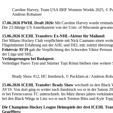
Caroline Harvey, Team USA IIHF Womens Worlds 2025, © Puc
Andreas Robanser
17.06.2026 PWHL Draft 2026:
Mit Caroline Harvey wurde erstmals
Die 23-Jährige US Amerikanerin von der Univ. of Wisconsin gewann 
15.06.2026 ICEHL Transfers: Ex-NHL-Akteur für Mailand:
Der Milano Hockey Club verpflichtete mit Nick Caamano einen weiter
Flügelstürmer Erfahrung aus der AHL und DEL mit; zuletzt überzeug
Fehérvár AV19
gab die Verpflichtung des Schweden Viktor Persson
der Liiga und SHL.
Verlängerungen bei Budapest:
Verteidiger Paavo Tyni und Stürmer Topi Rönni bleiben eine weitere
Brady Shaw #12, HC Innsbruck, © Puckfans.at / Andreas Rob
15.06.2026 ICEHL Transfer: Brady Shaw
wechselt zu den Black W
AV19. Von dort ging es weiter nach Innsbruck wo er in der Saison 
er bei Ferencvarosi TC unterschrieb. Im März dieses jahres verkünd
bei den Black Wings in Linz wo er nach Trenton Bliss und Kyle Toppin
Die Champions Hockey League Heimspiele der drei ICEHL Tea
Graz99ers: