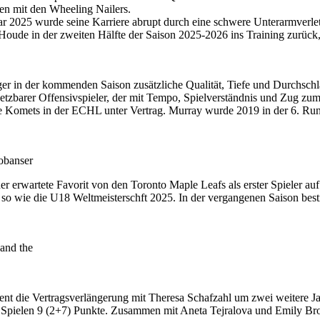
n mit den Wheeling Nailers.
r 2025 wurde seine Karriere abrupt durch eine schwere Unterarmverletz
oude in der zweiten Hälfte der Saison 2025-2026 ins Training zurück,
 in der kommenden Saison zusätzliche Qualität, Tiefe und Durchschlags
setzbarer Offensivspieler, der mit Tempo, Spielverständnis und Zug zum 
ne Komets in der ECHL unter Vertrag. Murray wurde 2019 in der 6. Rund
obanser
erwartete Favorit von den Toronto Maple Leafs als erster Spieler au
 wie die U18 Weltmeisterschft 2025. In der vergangenen Saison bestrit
and the
ent die Vertragsverlängerung mit Theresa Schafzahl um zwei weitere J
n 11 Spielen 9 (2+7) Punkte. Zusammen mit Aneta Tejralova und Emily Bro