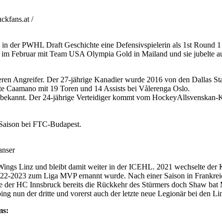
kfans.at /
 in der PWHL Draft Geschichte eine Defensivspielerin als 1st Round
im Februar mit Team USA Olympia Gold in Mailand und sie jubelte auc
en Angreifer. Der 27-jährige Kanadier wurde 2016 von den Dallas Sta
te Caamano mit 19 Toren und 14 Assists bei Vålerenga Oslo.
 bekannt. Der 24-jährige Verteidiger kommt vom HockeyAllsvenskan-
 Saison bei FTC-Budapest.
anser
ings Linz und bleibt damit weiter in der ICEHL. 2021 wechselte der
2022-2023 zum Liga MVP ernannt wurde. Nach einer Saison in Frankrei
ete der HC Innsbruck bereits die Rückkehr des Stürmers doch Shaw bat
g nun der dritte und vorerst auch der letzte neue Legionär bei den Lin
ms: