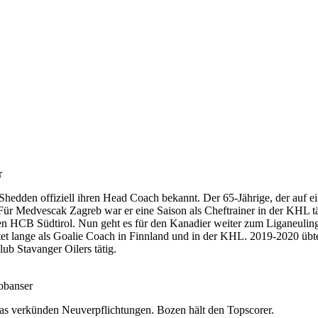
r
dden offiziell ihren Head Coach bekannt. Der 65-Jährige, der auf eine
Für Medvescak Zagreb war er eine Saison als Cheftrainer in der KHL tät
en HCB Südtirol. Nun geht es für den Kanadier weiter zum Liganeulin
beitet lange als Goalie Coach in Finnland und in der KHL. 2019-2020
ub Stavanger Oilers tätig.
obanser
as verkünden Neuverpflichtungen. Bozen hält den Topscorer.