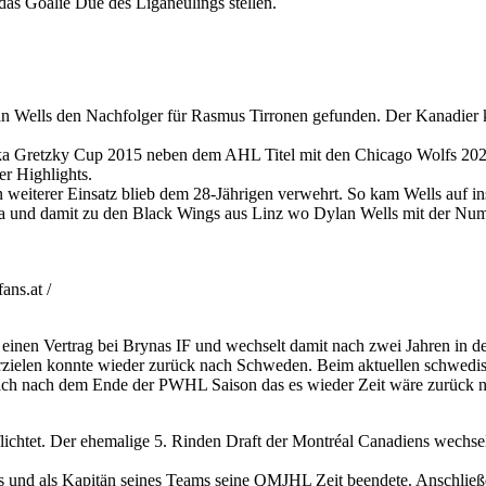
as Goalie Due des Liganeulings stellen.
n Wells den Nachfolger für Rasmus Tirronen gefunden. Der Kanadier 
a Gretzky Cup 2015 neben dem AHL Titel mit den Chicago Wolfs 2022,
r Highlights.
weiterer Einsatz blieb dem 28-Jährigen verwehrt. So kam Wells auf i
a und damit zu den Black Wings aus Linz wo Dylan Wells mit der Num
ns.at /
 einen Vertrag bei Brynas IF und wechselt damit nach zwei Jahren in 
rzielen konnte wieder zurück nach Schweden. Beim aktuellen schwedis
sich nach dem Ende der PWHL Saison das es wieder Zeit wäre zurück 
htet. Der ehemalige 5. Rinden Draft der Montréal Canadiens wechselt n
s und als Kapitän seines Teams seine QMJHL Zeit beendete. Anschließend