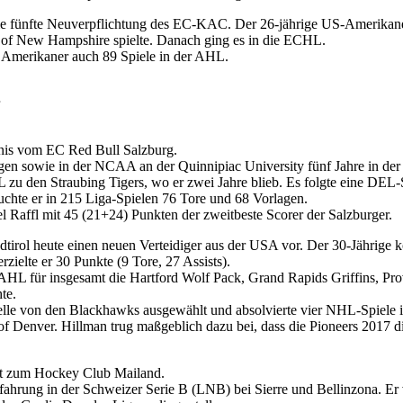
ie fünfte Neuverpflichtung des EC-KAC. Der 26-jährige US-Amerikaner
v. of New Hampshire spielte. Danach ging es in die ECHL.
 Amerikaner auch 89 Spiele in der AHL.
nis vom EC Red Bull Salzburg.
en sowie in der NCAA an der Quinnipiac University fünf Jahre in der 
L zu den Straubing Tigers, wo er zwei Jahre blieb. Es folgte eine DE
uchte er in 215 Liga-Spielen 76 Tore und 68 Vorlagen.
el Raffl mit 45 (21+24) Punkten der zweitbeste Scorer der Salzburger.
dtirol heute einen neuen Verteidiger aus der USA vor. Der 30-Jährige
rzielte er 30 Punkte (9 Tore, 27 Assists).
 AHL für insgesamt die Hartford Wolf Pack, Grand Rapids Griffins, P
te.
le von den Blackhawks ausgewählt und absolvierte vier NHL-Spiele in 
ty of Denver. Hillman trug maßgeblich dazu bei, dass die Pioneers 20
lt zum Hockey Club Mailand.
hrung in der Schweizer Serie B (LNB) bei Sierre und Bellinzona. Er v