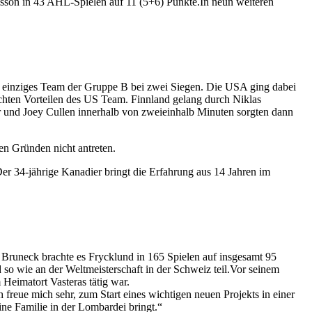
Poisson in 43 AHL-Spielen auf 11 (5+6) Punkte.In neun weiteren
s einziges Team der Gruppe B bei zwei Siegen. Die USA ging dabei
ichten Vorteilen des US Team. Finnland gelang durch Niklas
er und Joey Cullen innerhalb von zweieinhalb Minuten sorgten dann
en Gründen nicht antreten.
r 34-jährige Kanadier bringt die Erfahrung aus 14 Jahren im
runeck brachte es Frycklund in 165 Spielen auf insgesamt 95
so wie an der Weltmeisterschaft in der Schweiz teil.Vor seinem
Heimatort Vasteras tätig war.
ch freue mich sehr, zum Start eines wichtigen neuen Projekts in einer
ne Familie in der Lombardei bringt.“