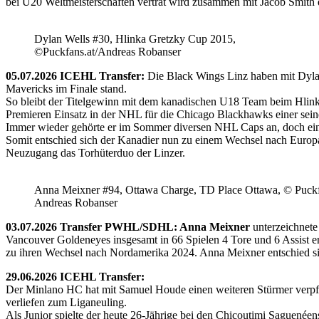
bei U20 Weltmeisterschaften vertrat wird zusammen mit Jacob Smith d
Dylan Wells #30, Hlinka Gretzky Cup 2015,
©Puckfans.at/Andreas Robanser
05.07.2026 ICEHL Transfer:
Die Black Wings Linz haben mit Dyla
Mavericks im Finale stand.
So bleibt der Titelgewinn mit dem kanadischen U18 Team beim Hlink
Premieren Einsatz in der NHL für die Chicago Blackhawks einer seine
Immer wieder gehörte er im Sommer diversen NHL Caps an, doch ein 
Somit entschied sich der Kanadier nun zu einem Wechsel nach Europ
Neuzugang das Torhüterduo der Linzer.
Anna Meixner #94, Ottawa Charge, TD Place Ottawa, © Puckfa
Andreas Robanser
03.07.2026 Transfer PWHL/SDHL: Anna Meixner
unterzeichnete
Vancouver Goldeneyes insgesamt in 66 Spielen 4 Tore und 6 Assist e
zu ihren Wechsel nach Nordamerika 2024. Anna Meixner entschied 
29.06.2026 ICEHL Transfer:
Der Minlano HC hat mit Samuel Houde einen weiteren Stürmer verpflic
verliefen zum Liganeuling.
Als Junior spielte der heute 26-Jährige bei den Chicoutimi Saguenéen