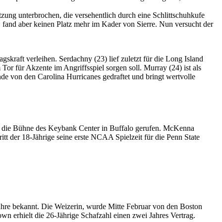
ung unterbrochen, die versehentlich durch eine Schlittschuhkufe
 fand aber keinen Platz mehr im Kader von Sierre. Nun versucht der
kraft verleihen. Serdachny (23) lief zuletzt für die Long Island
Tor für Akzente im Angriffsspiel sorgen soll. Murray (24) ist als
e von den Carolina Hurricanes gedraftet und bringt wertvolle
f die Bühne des Keybank Center in Buffalo gerufen. McKenna
t der 18-Jährige seine erste NCAA Spielzeit für die Penn State
ahre bekannt. Die Weizerin, wurde Mitte Februar von den Boston
wn erhielt die 26-Jährige Schafzahl einen zwei Jahres Vertrag.