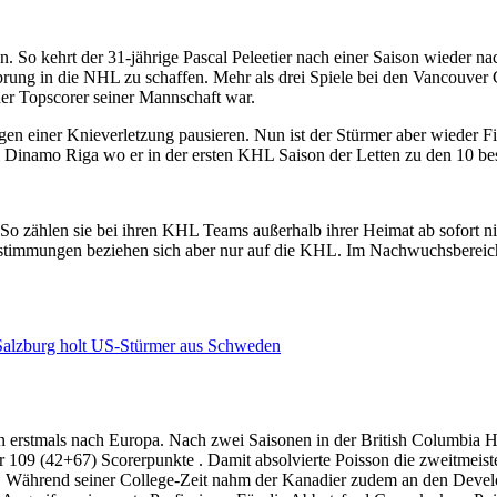
n. So kehrt der 31-jährige Pascal Peleetier nach einer Saison wieder 
ung in die NHL zu schaffen. Mehr als drei Spiele bei den Vancouver C
der Topscorer seiner Mannschaft war.
egen einer Knieverletzung pausieren. Nun ist der Stürmer aber wieder
bei Dinamo Riga wo er in der ersten KHL Saison der Letten zu den 10 be
 So zählen sie bei ihren KHL Teams außerhalb ihrer Heimat ab sofort ni
stimmungen beziehen sich aber nur auf die KHL. Im Nachwuchsbereich b
Salzburg holt US-Stürmer aus Schweden
n erstmals nach Europa. Nach zwei Saisonen in der British Columbia H
r 109 (42+67) Scorerpunkte . Damit absolvierte Poisson die zweitmeist
tän. Während seiner College-Zeit nahm der Kanadier zudem an den Dev