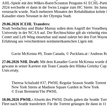
AHL-Spiele mit den Wilkes-Barre/Scranton Penguins 61 ECHL-Partie
2024 wechselte er dann in die Swiss League zum HC Sierre. Im Janua
verursacht wurde. Nach mehreren Monaten der Rehabilitation kehrte H
Kanadier einen Neustart in der Olympia Stadt.
29.06.2026 ICEHL Transfers:
Noah Serdachny und Blake Murray sollen dem Angriff der Vorarlberger
University in der NCAA auf. Der Rechtsschütze gilt als vielseitig ein
Center und Left Wing einsetzbar und stand zuletzt bei den Fort Way
Erfahrung aus verschiedenen nordamerikanischen Ligen mit.
Gavin McKenna #9, Team Canada, © Puckfans.at / Andreas R
27.06.2026 NHL Draft:
Mit dem Kanadier Gavin McKenna wurde der 
gewann in seiner Karriere mit Team Canada den Hlinka Gretzky Cup so
Univ.ersity.
Theresa Schafzahl #37, PWHL Regular Season Seattle Torrent 
New York Sirens at Madison Square Garden in New York
© Evan Bernstein/The PWHL
18.06.2026 PWHL:
Abseits des PWHL Drafts gaben die Seattle Torr
Fleet nach Seattle transferiert. Für die Torrent gelangen ihr dann i