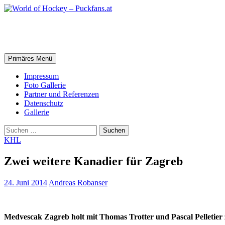
Zum
Inhalt
springen
World of Hockey – Puckfans.at
Suchen
Primäres Menü
Impressum
Foto Gallerie
Partner und Referenzen
Datenschutz
Gallerie
Suchen
nach:
KHL
Zwei weitere Kanadier für Zagreb
24. Juni 2014
Andreas Robanser
Medvescak Zagreb holt mit Thomas Trotter und Pascal Pelletier 