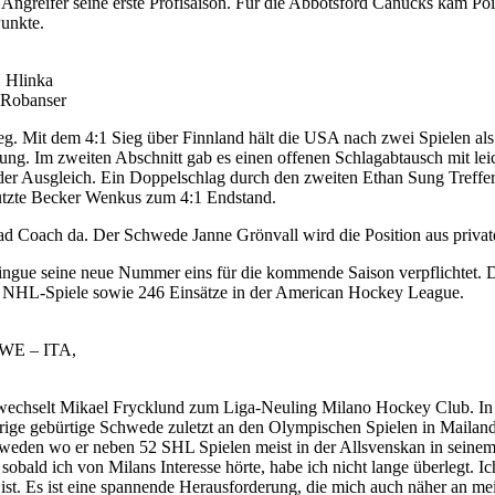
der Angreifer seine erste Profisaison. Für die Abbotsford Canucks kam 
Punkte.
, Hlinka
 Robanser
g. Mit dem 4:1 Sieg über Finnland hält die USA nach zwei Spielen al
rung. Im zweiten Abschnitt gab es einen offenen Schlagabtausch mit le
r der Ausgleich. Ein Doppelschlag durch den zweiten Ethan Sung Treff
 nutzte Becker Wenkus zum 4:1 Endstand.
ad Coach da. Der Schwede Janne Grönvall wird die Position aus privat
gue seine neue Nummer eins für die kommende Saison verpflichtet. De
51 NHL-Spiele sowie 246 Einsätze in der American Hockey League.
SWE – ITA,
wechselt Mikael Frycklund zum Liga-Neuling Milano Hockey Club. In B
ige gebürtige Schwede zuletzt an den Olympischen Spielen in Mailand 
hweden wo er neben 52 SHL Spielen meist in der Allsvenskan in seinem 
 sobald ich von Milans Interesse hörte, habe ich nicht lange überlegt. I
ist. Es ist eine spannende Herausforderung, die mich auch näher an mei