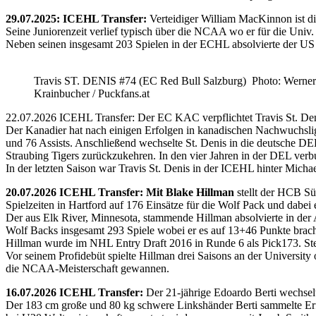
29.07.2025: ICEHL Transfer:
Verteidiger William MacKinnon ist d
Seine Juniorenzeit verlief typisch über die NCAA wo er für die Uni
Neben seinen insgesamt 203 Spielen in der ECHL absolvierte der US
Travis ST. DENIS #74 (EC Red Bull Salzburg) Photo: Werner
Krainbucher / Puckfans.at
22.07.2026 ICEHL Transfer: Der EC KAC verpflichtet Travis St. De
Der Kanadier hat nach einigen Erfolgen in kanadischen Nachwuchslig
und 76 Assists. Anschließend wechselte St. Denis in die deutsche DE
Straubing Tigers zurückzukehren. In den vier Jahren in der DEL verb
In der letzten Saison war Travis St. Denis in der ICEHL hinter Micha
20.07.2026 ICEHL Transfer: Mit Blake Hillman
stellt der HCB Sü
Spielzeiten in Hartford auf 176 Einsätze für die Wolf Pack und dabei e
Der aus Elk River, Minnesota, stammende Hillman absolvierte in der
Wolf Backs insgesamt 293 Spiele wobei er es auf 13+46 Punkte brach
Hillman wurde im NHL Entry Draft 2016 in Runde 6 als Pick173. Stel
Vor seinem Profidebüt spielte Hillman drei Saisons an der Universi
die NCAA-Meisterschaft gewannen.
16.07.2026 ICEHL Transfer:
Der 21-jährige Edoardo Berti wechse
Der 183 cm große und 80 kg schwere Linkshänder Berti sammelte Erfa