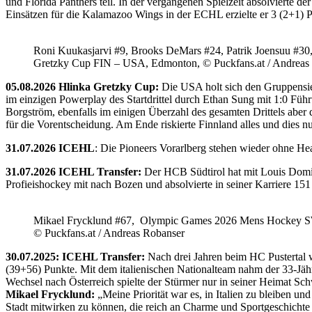
und Florida Panthers teil. In der vergangenen Spielzeit absolvierte 
Einsätzen für die Kalamazoo Wings in der ECHL erzielte er 3 (2+1) 
Roni Kuukasjarvi #9, Brooks DeMars #24, Patrik Joensuu #30
Gretzky Cup FIN – USA, Edmonton, © Puckfans.at / Andreas
05.08.2026 Hlinka Gretzky Cup:
Die USA holt sich den Gruppensie
im einzigen Powerplay des Startdrittel durch Ethan Sung mit 1:0 Füh
Borgström, ebenfalls im einigen Überzahl des gesamten Drittels abe
für die Vorentscheidung. Am Ende riskierte Finnland alles und dies
31.07.2026 ICEHL
: Die Pioneers Vorarlberg stehen wieder ohne He
31.07.2026 ICEHL Transfer:
Der HCB Südtirol hat mit Louis Domin
Profieishockey mit nach Bozen und absolvierte in seiner Karriere 1
Mikael Frycklund #67, Olympic Games 2026 Mens Hockey 
© Puckfans.at / Andreas Robanser
30.07.2025: ICEHL Transfer:
Nach drei Jahren beim HC Pustertal 
(39+56) Punkte. Mit dem italienischen Nationalteam nahm der 33-Jähr
Wechsel nach Österreich spielte der Stürmer nur in seiner Heimat Sc
Mikael Frycklund:
„Meine Priorität war es, in Italien zu bleiben und
Stadt mitwirken zu können, die reich an Charme und Sportgeschichte 