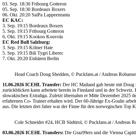
03. Sep. 18:30 Fribourg Gotteron
05. Sep. 18:30 Bordeaux Boxers
06. Okt. 20:20 SaiPa Lappeenranta
EC KAC:
3. Sep. 19:15 Bordeaux Boxers
5. Sep. 19:15 Fribourg Gotteron
6. Okt. 19:15 Kookoo Kouvola
EC Red Bull Salzburg:
3. Sep. 19:15 Kölner Haie
5. Sep. 19:15 Bili Tygri Liberec
7. Okt. 20:20 Eisbären Berlin
Head Coach Doug Shedden, © Puckfans.at / Andreas Robanse
11.06.2026 ICEHL Transfer:
Der HC Mailand gab heute mit Doug She
zurückblicken kann arbeitete bereits in Finnland und in der Schweiz. 
slowakischen Extraliga. Zuletzt übernahm er Mitte Dezember 2025 d
erfahrenen Co- Trainer erhalten wird. Der 60-Jährige Ex-Goalie ar
aus. Die letzten drei Jahre war der Finne für den norwegischen Top Kl
Cole Schneider #24, HCB Südtirol, © Puckfans.at / Andreas R
03.06.2026 ICEHL Transfers:
Die Graz99ers und die Vienna Capitl