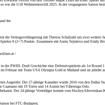
erwartete Favorit von den Toronto Maple Leafs als erster Spieler au
 wie die U18 Weltmeisterschft 2025. In der vergangenen Saison bestrit
and the
ent die Vertragsverlängerung mit Theresa Schafzahl um zwei weitere J
n 11 Spielen 9 (2+7) Punkte. Zusammen mit Aneta Tejralova und Emily Bro
kfans.at /
 in der PWHL Draft Geschichte eine Defensivspielerin als 1st Round
im Februar mit Team USA Olympia Gold in Mailand und sie jubelte auc
en Angreifer. Der 27-jährige Kanadier wurde 2016 von den Dallas Sta
te Caamano mit 19 Toren und 14 Assists bei Vålerenga Oslo.
 bekannt. Der 24-jährige Verteidiger kommt vom HockeyAllsvenskan-
 Saison bei FTC-Budapest.