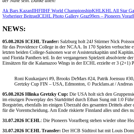
der Nähe sein. Danke allen!“
Ak Bars Kazan
IIHF
IIHF World Championship
KHL
KHL All Star G
Beitragsnavigation
Vorheriger Beitrag
ICEHL Photo Gallery Graz99ers – Pioneers Vorarl
NEWS:
05.08.2026 ICEHL Tranfer:
Salzburg holt 24J Stürmer Nick Poisso
für das Providence College in der NCAA. In 170 Spielen verbuchte e
letzten beiden College-Saisonen war er Assistenzkapitän und Kapi
und Florida Panthers teil. In der vergangenen Spielzeit absolvierte 
Einsätzen für die Kalamazoo Wings in der ECHL erzielte er 3 (2+1) 
Roni Kuukasjarvi #9, Brooks DeMars #24, Patrik Joensuu #30
Gretzky Cup FIN – USA, Edmonton, © Puckfans.at / Andreas
05.08.2026 Hlinka Gretzky Cup:
Die USA holt sich den Gruppensie
im einzigen Powerplay des Startdrittel durch Ethan Sung mit 1:0 Füh
Borgström, ebenfalls im einigen Überzahl des gesamten Drittels abe
für die Vorentscheidung. Am Ende riskierte Finnland alles und dies
31.07.2026 ICEHL
: Die Pioneers Vorarlberg stehen wieder ohne He
31.07.2026 ICEHL Transfer:
Der HCB Südtirol hat mit Louis Domin