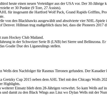
dtirol heute einen neuen Verteidiger aus der USA vor. Der 30-Jährige
rzielte er 30 Punkte (9 Tore, 27 Assists).
 AHL für insgesamt die Hartford Wolf Pack, Grand Rapids Griffins, P
te.
le von den Blackhawks ausgewählt und absolvierte vier NHL-Spiele in 
ty of Denver. Hillman trug maßgeblich dazu bei, dass die Pioneers 20
lt zum Hockey Club Mailand.
hrung in der Schweizer Serie B (LNB) bei Sierre und Bellinzona. Er v
as Goalie Due des Liganeulings stellen.
n Wells den Nachfolger für Rasmus Tirronen gefunden. Der Kanadier 
a Gretzky Cup 2015 neben dem AHL Titel mit den Chicago Wolfs 2022,
r Highlights.
weiterer Einsatz blieb dem 28-Jährigen verwehrt. So kam Wells auf i
a und damit zu den Black Wings aus Linz wo Dylan Wells mit der Num