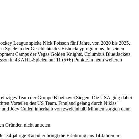
ockey League spielte Nick Poisson fünf Jahre, von 2020 bis 2025,
en Spiele in der Geschichte des Eishockeyprogramms. In seinen
elopment Camps der Vegas Golden Knights, Columbus Blue Jackets
Poisson in 43 AHL-Spielen auf 11 (5+6) Punkte.In neun weiteren
s einziges Team der Gruppe B bei zwei Siegen. Die USA ging dabei
ichten Vorteilen des US Team. Finnland gelang durch Niklas
er und Joey Cullen innerhalb von zweieinhalb Minuten sorgten dann
en Gründen nicht antreten.
r 34-jährige Kanadier bringt die Erfahrung aus 14 Jahren im