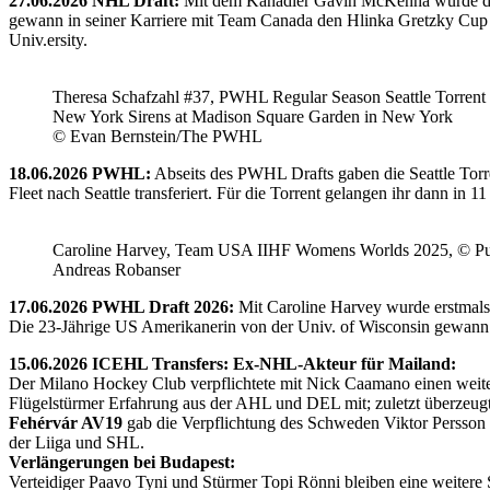
27.06.2026 NHL Draft:
Mit dem Kanadier Gavin McKenna wurde der 
gewann in seiner Karriere mit Team Canada den Hlinka Gretzky Cup so
Univ.ersity.
Theresa Schafzahl #37, PWHL Regular Season Seattle Torrent 
New York Sirens at Madison Square Garden in New York
© Evan Bernstein/The PWHL
18.06.2026 PWHL:
Abseits des PWHL Drafts gaben die Seattle Torr
Fleet nach Seattle transferiert. Für die Torrent gelangen ihr dann i
Caroline Harvey, Team USA IIHF Womens Worlds 2025, © Puc
Andreas Robanser
17.06.2026 PWHL Draft 2026:
Mit Caroline Harvey wurde erstmals
Die 23-Jährige US Amerikanerin von der Univ. of Wisconsin gewann 
15.06.2026 ICEHL Transfers: Ex-NHL-Akteur für Mailand:
Der Milano Hockey Club verpflichtete mit Nick Caamano einen weiter
Flügelstürmer Erfahrung aus der AHL und DEL mit; zuletzt überzeug
Fehérvár AV19
gab die Verpflichtung des Schweden Viktor Persson
der Liiga und SHL.
Verlängerungen bei Budapest:
Verteidiger Paavo Tyni und Stürmer Topi Rönni bleiben eine weitere