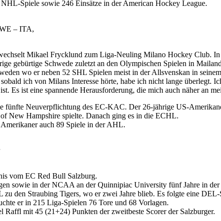
51 NHL-Spiele sowie 246 Einsätze in der American Hockey League.
SWE – ITA,
wechselt Mikael Frycklund zum Liga-Neuling Milano Hockey Club. In B
ige gebürtige Schwede zuletzt an den Olympischen Spielen in Mailand 
hweden wo er neben 52 SHL Spielen meist in der Allsvenskan in seinem 
 sobald ich von Milans Interesse hörte, habe ich nicht lange überlegt. I
ist. Es ist eine spannende Herausforderung, die mich auch näher an mei
ie fünfte Neuverpflichtung des EC-KAC. Der 26-jährige US-Amerikaner
v. of New Hampshire spielte. Danach ging es in die ECHL.
 Amerikaner auch 89 Spiele in der AHL.
nis vom EC Red Bull Salzburg.
en sowie in der NCAA an der Quinnipiac University fünf Jahre in der 
L zu den Straubing Tigers, wo er zwei Jahre blieb. Es folgte eine DE
uchte er in 215 Liga-Spielen 76 Tore und 68 Vorlagen.
el Raffl mit 45 (21+24) Punkten der zweitbeste Scorer der Salzburger.