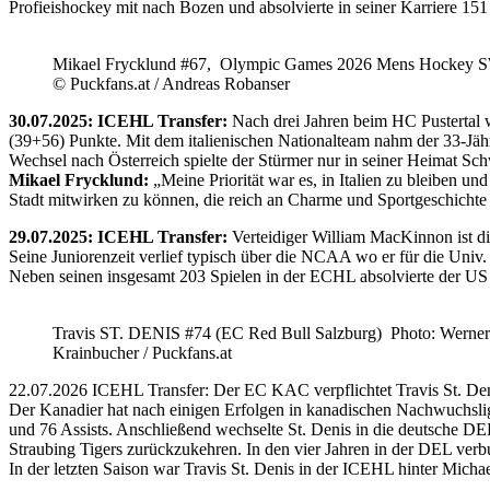
Profieishockey mit nach Bozen und absolvierte in seiner Karriere 1
Mikael Frycklund #67, Olympic Games 2026 Mens Hockey 
© Puckfans.at / Andreas Robanser
30.07.2025: ICEHL Transfer:
Nach drei Jahren beim HC Pustertal 
(39+56) Punkte. Mit dem italienischen Nationalteam nahm der 33-Jähr
Wechsel nach Österreich spielte der Stürmer nur in seiner Heimat Sc
Mikael Frycklund:
„Meine Priorität war es, in Italien zu bleiben und
Stadt mitwirken zu können, die reich an Charme und Sportgeschichte 
29.07.2025: ICEHL Transfer:
Verteidiger William MacKinnon ist d
Seine Juniorenzeit verlief typisch über die NCAA wo er für die Uni
Neben seinen insgesamt 203 Spielen in der ECHL absolvierte der US
Travis ST. DENIS #74 (EC Red Bull Salzburg) Photo: Werner
Krainbucher / Puckfans.at
22.07.2026 ICEHL Transfer: Der EC KAC verpflichtet Travis St. De
Der Kanadier hat nach einigen Erfolgen in kanadischen Nachwuchslig
und 76 Assists. Anschließend wechselte St. Denis in die deutsche DE
Straubing Tigers zurückzukehren. In den vier Jahren in der DEL verb
In der letzten Saison war Travis St. Denis in der ICEHL hinter Micha