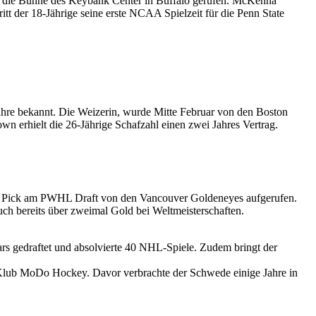
f die Bühne des Keybank Center in Buffalo gerufen. McKenna
t der 18-Jährige seine erste NCAA Spielzeit für die Penn State
ahre bekannt. Die Weizerin, wurde Mitte Februar von den Boston
wn erhielt die 26-Jährige Schafzahl einen zwei Jahres Vertrag.
 1 Pick am PWHL Draft von den Vancouver Goldeneyes aufgerufen.
h bereits über zweimal Gold bei Weltmeisterschaften.
rs gedraftet und absolvierte 40 NHL-Spiele. Zudem bringt der
Klub MoDo Hockey. Davor verbrachte der Schwede einige Jahre in