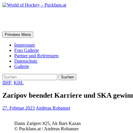
Zum
Inhalt
springen
World of Hockey – Puckfans.at
Suchen
Primäres Menü
Impressum
Foto Gallerie
Partner und Referenzen
Datenschutz
Gallerie
Suchen
nach:
IIHF
,
KHL
Zaripov beendet Karriere und SKA gewi
27. Februar 2023
Andreas Robanser
Danis Zaripov #25, Ak Bars Kazan
© Puckfans.at / Andreas Robanser