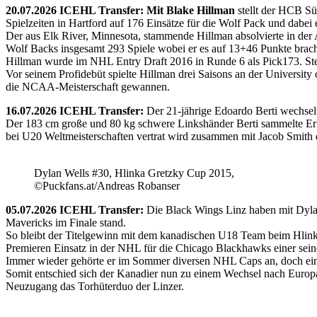
20.07.2026 ICEHL Transfer: Mit Blake Hillman
stellt der HCB Sü
Spielzeiten in Hartford auf 176 Einsätze für die Wolf Pack und dabei e
Der aus Elk River, Minnesota, stammende Hillman absolvierte in der
Wolf Backs insgesamt 293 Spiele wobei er es auf 13+46 Punkte brach
Hillman wurde im NHL Entry Draft 2016 in Runde 6 als Pick173. Stel
Vor seinem Profidebüt spielte Hillman drei Saisons an der Universi
die NCAA-Meisterschaft gewannen.
16.07.2026 ICEHL Transfer:
Der 21-jährige Edoardo Berti wechse
Der 183 cm große und 80 kg schwere Linkshänder Berti sammelte Erfa
bei U20 Weltmeisterschaften vertrat wird zusammen mit Jacob Smith d
Dylan Wells #30, Hlinka Gretzky Cup 2015,
©Puckfans.at/Andreas Robanser
05.07.2026 ICEHL Transfer:
Die Black Wings Linz haben mit Dyla
Mavericks im Finale stand.
So bleibt der Titelgewinn mit dem kanadischen U18 Team beim Hlink
Premieren Einsatz in der NHL für die Chicago Blackhawks einer seine
Immer wieder gehörte er im Sommer diversen NHL Caps an, doch ein 
Somit entschied sich der Kanadier nun zu einem Wechsel nach Europ
Neuzugang das Torhüterduo der Linzer.