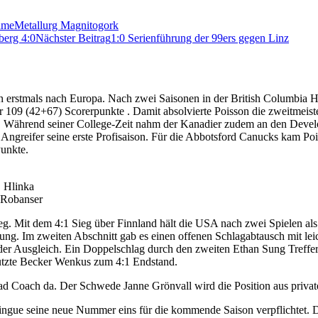
ame
Metallurg Magnitogork
berg 4:0
Nächster Beitrag
1:0 Serienführung der 99ers gegen Linz
n erstmals nach Europa. Nach zwei Saisonen in der British Columbia H
r 109 (42+67) Scorerpunkte . Damit absolvierte Poisson die zweitmeist
tän. Während seiner College-Zeit nahm der Kanadier zudem an den Dev
der Angreifer seine erste Profisaison. Für die Abbotsford Canucks kam 
Punkte.
, Hlinka
 Robanser
g. Mit dem 4:1 Sieg über Finnland hält die USA nach zwei Spielen al
rung. Im zweiten Abschnitt gab es einen offenen Schlagabtausch mit le
r der Ausgleich. Ein Doppelschlag durch den zweiten Ethan Sung Treff
 nutzte Becker Wenkus zum 4:1 Endstand.
ad Coach da. Der Schwede Janne Grönvall wird die Position aus privat
gue seine neue Nummer eins für die kommende Saison verpflichtet. De