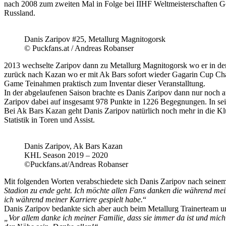
nach 2008 zum zweiten Mal in Folge bei IIHF Weltmeisterschaften Gol
Russland.
Danis Zaripov #25, Metallurg Magnitogorsk
© Puckfans.at / Andreas Robanser
2013 wechselte Zaripov dann zu Metallurg Magnitogorsk wo er in de
zurück nach Kazan wo er mit Ak Bars sofort wieder Gagarin Cup Ch
Game Teinahmen praktisch zum Inventar dieser Veranstalltung.
In der abgelaufenen Saison brachte es Danis Zaripov dann nur noch a
Zaripov dabei auf insgesamt 978 Punkte in 1226 Begegnungen. In sei
Bei Ak Bars Kazan geht Danis Zaripov natürlich noch mehr in die Klub
Statistik in Toren und Assist.
Danis Zaripov, Ak Bars Kazan
KHL Season 2019 – 2020
©Puckfans.at/Andreas Robanser
Mit folgenden Worten verabschiedete sich Danis Zaripov nach seinem 
Stadion zu ende geht. Ich möchte allen Fans danken die während me
ich während meiner Karriere gespielt habe.
“
Danis Zaripov bedankte sich aber auch beim Metallurg Trainerteam 
„Vor allem danke ich meiner Familie, dass sie immer da ist und mich i