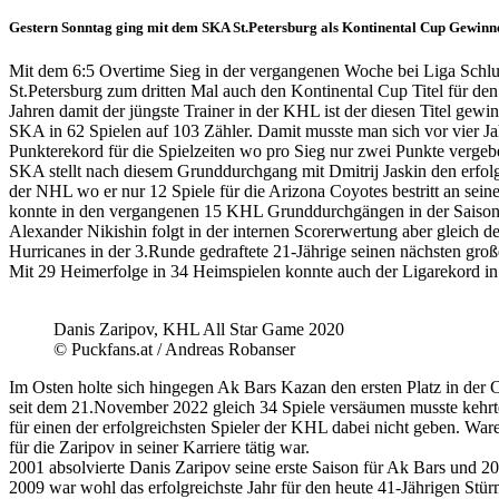
Gestern Sonntag ging mit dem SKA St.Petersburg als Kontinental Cup Gewinner
Mit dem 6:5 Overtime Sieg in der vergangenen Woche bei Liga Schlus
St.Petersburg zum dritten Mal auch den Kontinental Cup Titel für 
Jahren damit der jüngste Trainer in der KHL ist der diesen Titel gew
SKA in 62 Spielen auf 103 Zähler. Damit musste man sich vor vier J
Punkterekord für die Spielzeiten wo pro Sieg nur zwei Punkte verge
SKA stellt nach diesem Grunddurchgang mit Dmitrij Jaskin den erfolg
der NHL wo er nur 12 Spiele für die Arizona Coyotes bestritt an sei
konnte in den vergangenen 15 KHL Grunddurchgängen in der Saison 2
Alexander Nikishin folgt in der internen Scorerwertung aber gleich d
Hurricanes in der 3.Runde gedraftete 21-Jährige seinen nächsten großen
Mit 29 Heimerfolge in 34 Heimspielen konnte auch der Ligarekord in
Danis Zaripov, KHL All Star Game 2020
© Puckfans.at / Andreas Robanser
Im Osten holte sich hingegen Ak Bars Kazan den ersten Platz in der
seit dem 21.November 2022 gleich 34 Spiele versäumen musste kehrte
für einen der erfolgreichsten Spieler der KHL dabei nicht geben. Wa
für die Zaripov in seiner Karriere tätig war.
2001 absolvierte Danis Zaripov seine erste Saison für Ak Bars und 20
2009 war wohl das erfolgreichste Jahr für den heute 41-Jährigen S