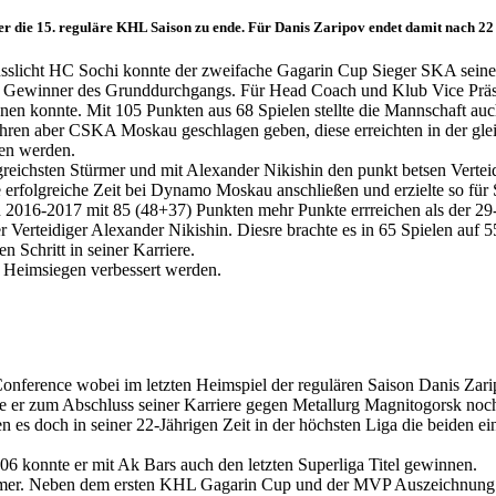
 die 15. reguläre KHL Saison zu ende. Für Danis Zaripov endet damit nach 22 J
slicht HC Sochi konnte der zweifache Gagarin Cup Sieger SKA seinen 
den Gewinner des Grunddurchgangs. Für Head Coach und Klub Vice Präs
innen konnte. Mit 105 Punkten aus 68 Spielen stellte die Mannschaft a
ahren aber CSKA Moskau geschlagen geben, diese erreichten in der gle
ben werden.
reichsten Stürmer und mit Alexander Nikishin den punkt betsen Vertei
ne erfolgreiche Zeit bei Dynamo Moskau anschließen und erzielte so fü
016-2017 mit 85 (48+37) Punkten mehr Punkte errreichen als der 29-J
er Verteidiger Alexander Nikishin. Diesre brachte es in 65 Spielen au
 Schritt in seiner Karriere.
 Heimsiegen verbessert werden.
 Conference wobei im letzten Heimspiel der regulären Saison Danis Za
 er zum Abschluss seiner Karriere gegen Metallurg Magnitogorsk nochm
ren es doch in seiner 22-Jährigen Zeit in der höchsten Liga die beide
06 konnte er mit Ak Bars auch den letzten Superliga Titel gewinnen.
türmer. Neben dem ersten KHL Gagarin Cup und der MVP Auszeichnung 