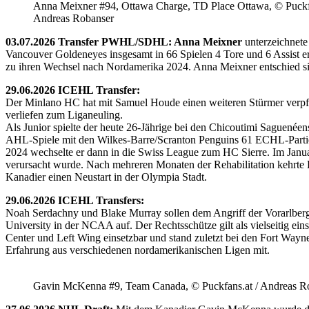
Anna Meixner #94, Ottawa Charge, TD Place Ottawa, © Puckfa
Andreas Robanser
03.07.2026 Transfer PWHL/SDHL: Anna Meixner
unterzeichnete
Vancouver Goldeneyes insgesamt in 66 Spielen 4 Tore und 6 Assist e
zu ihren Wechsel nach Nordamerika 2024. Anna Meixner entschied 
29.06.2026 ICEHL Transfer:
Der Minlano HC hat mit Samuel Houde einen weiteren Stürmer verpflic
verliefen zum Liganeuling.
Als Junior spielte der heute 26-Jährige bei den Chicoutimi Saguenéen
AHL-Spiele mit den Wilkes-Barre/Scranton Penguins 61 ECHL-Partie
2024 wechselte er dann in die Swiss League zum HC Sierre. Im Janua
verursacht wurde. Nach mehreren Monaten der Rehabilitation kehrte H
Kanadier einen Neustart in der Olympia Stadt.
29.06.2026 ICEHL Transfers:
Noah Serdachny und Blake Murray sollen dem Angriff der Vorarlberger
University in der NCAA auf. Der Rechtsschütze gilt als vielseitig ein
Center und Left Wing einsetzbar und stand zuletzt bei den Fort Way
Erfahrung aus verschiedenen nordamerikanischen Ligen mit.
Gavin McKenna #9, Team Canada, © Puckfans.at / Andreas R