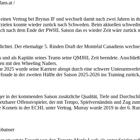
ns.at /
 einen Vertrag bei Brynas IF und wechselt damit nach zwei Jahren in 
rzielen konnte wieder zurück nach Schweden. Beim aktuellen schwedis
sich nach dem Ende der PWHL Saison das es wieder Zeit wäre zurück 
htet. Der ehemalige 5. Rinden Draft der Montréal Canadiens wechselt n
s und als Kapitän seines Teams seine QMJHL Zeit beendete. Anschließend
n mit den Wheeling Nailers.
r 2025 wurde seine Karriere abrupt durch eine schwere Unterarmverletz
oude in der zweiten Hälfte der Saison 2025-2026 ins Training zurück,
 in der kommenden Saison zusätzliche Qualität, Tiefe und Durchschlags
setzbarer Offensivspieler, der mit Tempo, Spielverständnis und Zug zum 
ne Komets in der ECHL unter Vertrag. Murray wurde 2019 in der 6. Rund
obanser