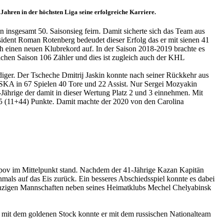
ahren in der höchsten Liga seine erfolgreiche Karriere.
insgesamt 50. Saisonsieg feirn. Damit sicherte sich das Team aus
ident Roman Rotenberg bedeudet dieser Erfolg das er mit sienen 41
uch einen neuen Klubrekord auf. In der Saison 2018-2019 brachte es
ichen Saison 106 Zähler und dies ist zugleich auch der KHL
diger. Der Tscheche Dmitrij Jaskin konnte nach seiner Rückkehr aus
r SKA in 67 Spielen 40 Tore und 22 Assist. Nur Sergei Mozyakin
ährige der damit in dieser Wertung Platz 2 und 3 einnehmen. Mit
f 55 (11+44) Punkte. Damit machte der 2020 von den Carolina
ripov im Mittelpunkt stand. Nachdem der 41-Jährige Kazan Kapitän
als auf das Eis zurück. Ein besseres Abschiedsspiel konnte es dabei
n einzigen Mannschaften neben seines Heimatklubs Mechel Chelyabinsk
mit dem goldenen Stock konnte er mit dem russischen Nationalteam