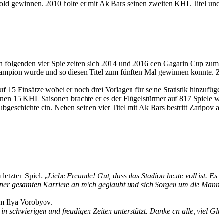
d gewinnen. 2010 holte er mit Ak Bars seinen zweiten KHL Titel und e
n folgenden vier Spielzeiten sich 2014 und 2016 den Gagarin Cup zum 
ampion wurde und so diesen Titel zum fünften Mal gewinnen konnte. 
uf 15 Einsätze wobei er noch drei Vorlagen für seine Statistik hinzufü
nen 15 KHL Saisonen brachte er es der Flügelstürmer auf 817 Spiele w
geschichte ein. Neben seinen vier Titel mit Ak Bars bestritt Zaripov a
letzten Spiel: „
Liebe Freunde! Gut, dass das Stadion heute voll ist. Es
iner gesamten Karriere an mich geglaubt und sich Sorgen um die Man
um Ilya Vorobyov.
n schwierigen und freudigen Zeiten unterstützt. Danke an alle, viel Gl