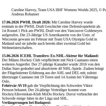
Caroline Harvey, Team USA IIHF Womens Worlds 2025, © Puc
Andreas Robanser
17.06.2026 PWHL Draft 2026:
Mit Caroline Harvey wurde
erstmals in der PWHL Draft Geschichte eine Defensivspielerin als
1st Round 1 Pick am PWHL Draft von den Vancouver Goldeneyes
aufgerufen. Die 23-Jährige US Amerikanerin von der Univ. of
Wisconsin gewann im Februar mit Team USA Olympia Gold in
Mailand und sie jubelte auch bereits über zweimal Gold bei
Weltmeisterschaften.
15.06.2026 ICEHL Transfers: Ex-NHL-Akteur für Mailand:
Der Milano Hockey Club verpflichtete mit Nick Caamano einen
weiteren Angreifer. Der 27-jährige Kanadier wurde 2016 von den
Dallas Stars gedraftet und absolvierte 40 NHL-Spiele. Zudem bringt
der Flügelstürmer Erfahrung aus der AHL und DEL mit; zuletzt
überzeugte Caamano mit 19 Toren und 14 Assists bei Vålerenga
Oslo.
Fehérvár AV19
gab die Verpflichtung des Schweden Viktor
Persson bekannt. Der 24-jährige Verteidiger kommt vom
HockeyAllsvenskan-Klub MoDo Hockey. Davor verbrachte der
Schwede einige Jahre in der Liiga und SHL.
Verlängerungen bei Budapest: