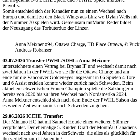
Playoffs.
Somit entschied sich der Kanadier nun zu einem Wechsel nach
Europa und damit zu den Black Wings aus Linz wo Dylan Wells mit
der Nummer 70 spielen wird. Gemeinsam mitMartin Reder bildet
der Neuzugang das Torhüterduo der Linzer.
Anna Meixner #94, Ottawa Charge, TD Place Ottawa, © Puckfa
Andreas Robanser
03.07.2026 Transfer PWHL/SDHL: Anna Meixner
unterzeichnete einen Vertrag bei Brynas IF und wechselt damit nach
zwei Jahren in der PWHL wo sie für die Ottawa Charge und am
ende für die Vancouver Goldeneyes insgesamt in 66 Spielen 4 Tore
und 6 Assist erzielen konnte wieder zurück nach Schweden. Beim
aktuellen schwedischen Frauen Champion spielte die Salzburgerin
bereits von 2020 bis zu ihren Wechsel nach Nordamerika 2024.
Anna Meixner entschied sich nach dem Ende der PWHL Saison das
es wieder Zeit wäre zurück nach Schweden zu gehen.
29.06.2026 ICEHL Transfer:
Der Minlano HC hat mit Samuel Houde einen weiteren Stürmer
verpflichtet. Der ehemalige 5. Rinden Draft der Montréal Canadiens
wechselt nach zwei Jahren in derSchweiz, die alles als glücklich für
ihn verliefen zum Liganeuling.