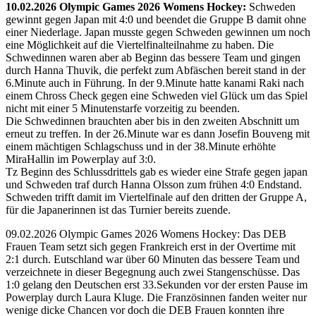
10.02.2026 Olympic Games 2026 Womens Hockey:
Schweden
gewinnt gegen Japan mit 4:0 und beendet die Gruppe B damit ohne
einer Niederlage. Japan musste gegen Schweden gewinnen um noch
eine Möglichkeit auf die Viertelfinalteilnahme zu haben. Die
Schwedinnen waren aber ab Beginn das bessere Team und gingen
durch Hanna Thuvik, die perfekt zum Abfäschen bereit stand in der
6.Minute auch in Führung. In der 9.Minute hatte kanami Raki nach
einem Chross Check gegen eine Schweden viel Glück um das Spiel
nicht mit einer 5 Minutenstarfe vorzeitig zu beenden.
Die Schwedinnen brauchten aber bis in den zweiten Abschnitt um
erneut zu treffen. In der 26.Minute war es dann Josefin Bouveng mit
einem mächtigen Schlagschuss und in der 38.Minute erhöhte
MiraHallin im Powerplay auf 3:0.
Tz Beginn des Schlussdrittels gab es wieder eine Strafe gegen japan
und Schweden traf durch Hanna Olsson zum frühen 4:0 Endstand.
Schweden trifft damit im Viertelfinale auf den dritten der Gruppe A,
für die Japanerinnen ist das Turnier bereits zuende.
09.02.2026 Olympic Games 2026 Womens Hockey: Das DEB
Frauen Team setzt sich gegen Frankreich erst in der Overtime mit
2:1 durch. Eutschland war über 60 Minuten das bessere Team und
verzeichnete in dieser Begegnung auch zwei Stangenschüsse. Das
1:0 gelang den Deutschen erst 33.Sekunden vor der ersten Pause im
Powerplay durch Laura Kluge. Die Französinnen fanden weiter nur
wenige dicke Chancen vor doch die DEB Frauen konnten ihre