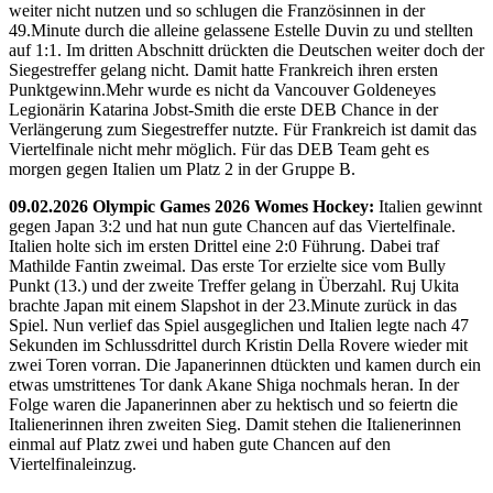
weiter nicht nutzen und so schlugen die Französinnen in der
49.Minute durch die alleine gelassene Estelle Duvin zu und stellten
auf 1:1. Im dritten Abschnitt drückten die Deutschen weiter doch der
Siegestreffer gelang nicht. Damit hatte Frankreich ihren ersten
Punktgewinn.Mehr wurde es nicht da Vancouver Goldeneyes
Legionärin Katarina Jobst-Smith die erste DEB Chance in der
Verlängerung zum Siegestreffer nutzte. Für Frankreich ist damit das
Viertelfinale nicht mehr möglich. Für das DEB Team geht es
morgen gegen Italien um Platz 2 in der Gruppe B.
09.02.2026 Olympic Games 2026 Womes Hockey:
Italien gewinnt
gegen Japan 3:2 und hat nun gute Chancen auf das Viertelfinale.
Italien holte sich im ersten Drittel eine 2:0 Führung. Dabei traf
Mathilde Fantin zweimal. Das erste Tor erzielte sice vom Bully
Punkt (13.) und der zweite Treffer gelang in Überzahl. Ruj Ukita
brachte Japan mit einem Slapshot in der 23.Minute zurück in das
Spiel. Nun verlief das Spiel ausgeglichen und Italien legte nach 47
Sekunden im Schlussdrittel durch Kristin Della Rovere wieder mit
zwei Toren vorran. Die Japanerinnen dtückten und kamen durch ein
etwas umstrittenes Tor dank Akane Shiga nochmals heran. In der
Folge waren die Japanerinnen aber zu hektisch und so feiertn die
Italienerinnen ihren zweiten Sieg. Damit stehen die Italienerinnen
einmal auf Platz zwei und haben gute Chancen auf den
Viertelfinaleinzug.