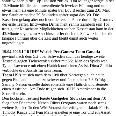
sofort wieder in die Top Division zurück. Tim Muenger sorgte in der
15.Minute für die nicht unverdiente Schweizer Führung und nur
etwas mehr als eine Minute später traf Lou Baecher zum 2:0. Max
ime Sauthier machte 29 Sekunden später sogar das 3:0. Die
Kasachen gelang aber noch vor der ersten Pause durch Ilya Gromov
der erste Treffer. Im zweiten Drittel hielt Yannis Zambelli sein Tor
trotz guter Kasachstan Möglichkeiten sauber. Kasachstan kam in der
43.Minute sogar zum Anschlusstreffer doch die Schweiz brachte die
knappe Führung über die Zeit und bleibt damit auch weiter
ungeschlagen.
19.04.2026 U18 IIHF Worlds Pre-Games: Team Canada
gewinnt nach dem 5:2 über Schweden auch das heutige zweite
Testspiel gegen Tschewchien sicher mit 6:2. Man des Spiels war
Tynan Lawrence mit einen Hattrick und einen Assist. Dima Zhilkin
verbuchte drei Assists für sein Team.
Team USA
tat sich nach dem 10:0 über Norwegen auch heute
gegen Finnland nicht all zu schwer und feierte einen 7:3 Erfolg.
Sammy Nelson erzielte dabei ebnefalls eine Hattrick und steuerte
einen Assist bei. Am Ende trugen sich 10 US Amerikaner in die
Scorerliste ein.
Den höchsten Testsieg feierte
Gastgeber Slowakei
mit dem 7:0
Sieg über Dänemark. Neben Oliver Ozogany waren noch sechs
weitere Spieler für den WM Veranstalter erfolgreich. Jakub Floris,
Timothy Kazda und Ivan Matta erzielten je eine Tor und ein Assist.