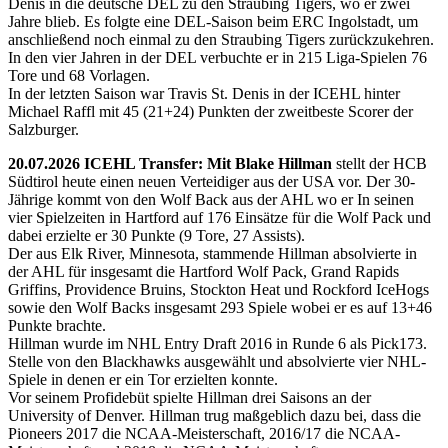
Denis in die deutsche DEL zu den Straubing Tigers, wo er zwei
Jahre blieb. Es folgte eine DEL-Saison beim ERC Ingolstadt, um
anschließend noch einmal zu den Straubing Tigers zurückzukehren.
In den vier Jahren in der DEL verbuchte er in 215 Liga-Spielen 76
Tore und 68 Vorlagen.
In der letzten Saison war Travis St. Denis in der ICEHL hinter
Michael Raffl mit 45 (21+24) Punkten der zweitbeste Scorer der
Salzburger.
20.07.2026 ICEHL Transfer: Mit Blake Hillman
stellt der HCB
Südtirol heute einen neuen Verteidiger aus der USA vor. Der 30-
Jährige kommt von den Wolf Back aus der AHL wo er In seinen
vier Spielzeiten in Hartford auf 176 Einsätze für die Wolf Pack und
dabei erzielte er 30 Punkte (9 Tore, 27 Assists).
Der aus Elk River, Minnesota, stammende Hillman absolvierte in
der AHL für insgesamt die Hartford Wolf Pack, Grand Rapids
Griffins, Providence Bruins, Stockton Heat und Rockford IceHogs
sowie den Wolf Backs insgesamt 293 Spiele wobei er es auf 13+46
Punkte brachte.
Hillman wurde im NHL Entry Draft 2016 in Runde 6 als Pick173.
Stelle von den Blackhawks ausgewählt und absolvierte vier NHL-
Spiele in denen er ein Tor erzielten konnte.
Vor seinem Profidebüt spielte Hillman drei Saisons an der
University of Denver. Hillman trug maßgeblich dazu bei, dass die
Pioneers 2017 die NCAA-Meisterschaft, 2016/17 die NCAA-