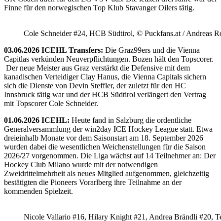
Finne für den norwegischen Top Klub Stavanger Oilers tätig.
Cole Schneider #24, HCB Südtirol, © Puckfans.at / Andreas R
03.06.2026 ICEHL Transfers:
Die Graz99ers und die Vienna
Capitlas verkünden Neuverpflichtungen. Bozen hält den Topscorer.
Der neue Meister aus Graz verstärkt die Defensive mit dem
kanadischen Verteidiger Clay Hanus, die Vienna Capitals sichern
sich die Dienste von Devin Steffler, der zuletzt für den HC
Innsbruck tätig war und der HCB Südtirol verlängert den Vertrag
mit Topscorer Cole Schneider.
01.06.2026 ICEHL:
Heute fand in Salzburg die ordentliche
Generalversammlung der win2day ICE Hockey League statt. Etwa
dreieinhalb Monate vor dem Saisonstart am 18. September 2026
wurden dabei die wesentlichen Weichenstellungen für die Saison
2026/27 vorgenommen. Die Liga wächst auf 14 Teilnehmer an: Der
Hockey Club Milano wurde mit der notwendigen
Zweidrittelmehrheit als neues Mitglied aufgenommen, gleichzeitig
bestätigten die Pioneers Vorarlberg ihre Teilnahme an der
kommenden Spielzeit.
Nicole Vallario #16, Hilary Knight #21, Andrea Brändli #20, T