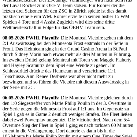
der Laval Rocket zum ÖEHV Team stoßen. Für Rohrer der die
letzten drei Saisonen für den ZSC in Zürich spielte ist dies damit
praktisch eine Heim WM. Rohrer erzielte in seinen bisher 15 WM
Spielen 4 Tore und 4 Assist.Zugleich wird dies seine dritte
Weltmeisterschaft in Folge für das ÖEHV Team sein.
08.05.2026 PWHL Playoffs:
Die Montreal Victoire gehen mit dem
2:1 Auswärtssieg bei den Minnesota Frost erstmals in der Serie in
Front. Das Heimteam ging in der Grand Casino Arena in St.Paul
durch Sidney Morin nach etwas mehr als drei Minuten in Führung.
Im zweiten Drittel gelang Montreal mit Toren von Maggie Flaherty
und Hayley Scamurra dem Spiel eine Wende zu geben. Im
Schlussdrittel drückte das Heimteam und verzeichnete 11:1
Torschüsse. Ann-Renee Desbiens war aber nicht mehr zu
bezwingen und so führen die Victoire mit diesem Auswärtssieg in
der Serie mit 2:1.
06.05.2026 PWHL Playoffs:
Die Montreal Victoire gleichen durch
den 1:0 Siegestreffer von Marie-Philip Poulin in der 3. Overtime in
der Serie gegen die Minnesota Frost auf 1:1 aus. Im Gegensatz zu
Spiel 1 gab es in Game 2 deutlich weniger Strafen. Die Fleet ließen
dabei zwei Powerplay ungenutzt. Die Victoire drei. Nach dem 5:4
Overtime Sieg der Fleet in Spiel 1 ging es nach torlosen 60 Minuten
erneut in die Verlängerung. Dort dauerte es dann bis in die
105.Minute bis Marie-Philip Poulin mit einem One-Timer das Spiel