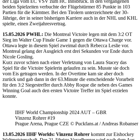
der Liga vom EC VSV zum HC Innsbruck. In den vergangenen
beiden Spielzeiten verbuchte der Flügelstürmer 85 Punkte in 103
Partien für die Kärntner. Bei den Tirolern unterzeichnete der 30-
Jährige, der in seiner bisherigen Karriere auch in der NHL und KHL
spielte, einen Zweijahresvertrag.
15.05.2026 PWHL:
Die Montreal Victoire legen mit dem 3:2 OT
Sieg im Walter Cup Finale Game 1 gegen die Ottawa Charge vor.
Ottawa legte in diesem Spiel zweimal durch Rebecca Leslie vor.
Montreal gelang der Ausgleich erst drei Sekunden vor Ende durch
Nicole Gosling.
Kurz zuvor schien nach einer Verletzung von Laura Stacey das
Spiel für die Victoire Spielerin gelaufen zu sein. Musste sie doch
vom Eis getragen werden. In der Overtime kam sie aber doch
zurück und gab dann in der 63.Minute die entscheidende Vorarbeit
für den 3:2 Siegestreffer durch Abby Roque die neben des Games
Winning Goal auch den ersten Victoire Treffer im Spiel erzielen
konnte.
IIHF World Championship 2024 AUT – GBR
Vinzenz Rohrer #19
Prague Arena, Prague CZE © Puckfans.at / Andreas Robanser
13.05.2026 IIHF Worlds: Vinzenz Rohrer
kommt zur Eishockey
Weltmeisterschaft. Der 21-Jährige Vorarlberger wird nach dem Aus