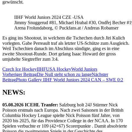
gewünscht.
IIHF World Juniors 2024 CZE -USA
Jimmy Snuggerud #81, Michael Hrabal #30, Ondřej Becher #1
Arena Frolundaborg, © Puckfans.at / Andreas Robanser
Es ging ins Shootout, in welchem die Tschechen durch Jiri Kulich
vorlegten. Gabe Perreault traf als letzter US-Schütze zum Ausgleich.
Weil Tschechien danach im Abschluss sündigte, ging es in eine
zweite Shootout-Runde. Dort gelang Isaac Howard der gross
umjubelte Siegtreffer zum 3:4.
Czech Ice Hockey
IIHF
USA Hockey
World Juniors
Beitragsnavigation
Vorheriger Beitrag
Die Null steht schon zu lange
Nächster
Beitrag
Photo Gallery IIHF World Juniors 2024 CAN – SWE 0:2
NEWS:
05.08.2026 ICEHL Tranfer:
Salzburg holt 24J Stürmer Nick
Poisson erstmals nach Europa. Nach zwei Saisonen in der British
Columbia Hockey League spielte Nick Poisson fünf Jahre, von
2020 bis 2025, für das Providence College in der NCAA. In 170
Spielen verbuchte er 109 (42+67) Scorerpunkte . Damit absolvierte
Poisson die zweitmeisten Spiele in der Geschichte des