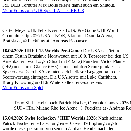
3:0. DEB Torhüter Max Bolle feierte damit auch ein Shutout.
Mehr Fotos zum U18 Spiel LAT – GER 0:3
Carter Meyer #18, Felix Kvernstad #19, Pre Game U18 World
Championship 2026 USA – NOR, Vladimír Dzurilla Arena,
Bratislava, © Puckfans.at / Andreas Robanser
16.04.2026 IIHF U18 Worlds Pre-Game:
Die USA schlägt in
einem Test in Bratislava Norgwegen mit 10:0. Topscorer bei den US
Amerikanern war Logan Stuart mit 4 (2+2) Punkten. Victor Plante
(1+2) und Jamie Glance (0+3) kamen auf drei Scorerpunkte. 15
Spieler des Team USA konnten sich in dieser Begegnung in die
Scorerwertung eintragen. Die USA setzte mit Luke Carrithers,
Brady Knowling und Eli Winters alle drei Goalies ein.
Mehr Fotos zum Spiel
Team SUI Head Coach Patrick Fischer, Olympic Games 202
SUI – ITA, Milano Rho Ice Arena, © Puckfans.at / Andreas R
15.04.2026 Swiss Icehockey / IIHF Worlds 2026:
Nach seinem
Patrick Fischer eine Fälschung einer Covid-19 Impfung zugab
wurde dieser per sofort von seinem Amt als Head Coach der