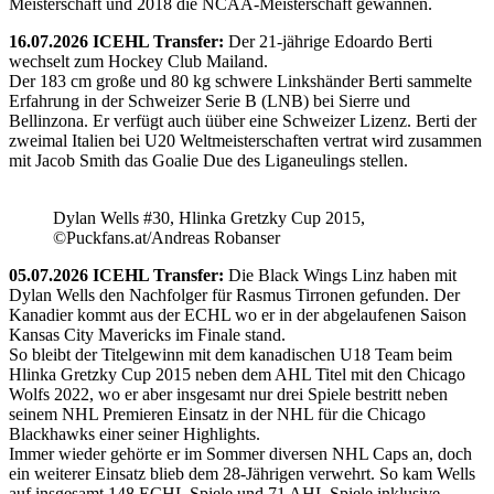
Meisterschaft und 2018 die NCAA-Meisterschaft gewannen.
16.07.2026 ICEHL Transfer:
Der 21-jährige Edoardo Berti
wechselt zum Hockey Club Mailand.
Der 183 cm große und 80 kg schwere Linkshänder Berti sammelte
Erfahrung in der Schweizer Serie B (LNB) bei Sierre und
Bellinzona. Er verfügt auch üüber eine Schweizer Lizenz. Berti der
zweimal Italien bei U20 Weltmeisterschaften vertrat wird zusammen
mit Jacob Smith das Goalie Due des Liganeulings stellen.
Dylan Wells #30, Hlinka Gretzky Cup 2015,
©Puckfans.at/Andreas Robanser
05.07.2026 ICEHL Transfer:
Die Black Wings Linz haben mit
Dylan Wells den Nachfolger für Rasmus Tirronen gefunden. Der
Kanadier kommt aus der ECHL wo er in der abgelaufenen Saison
Kansas City Mavericks im Finale stand.
So bleibt der Titelgewinn mit dem kanadischen U18 Team beim
Hlinka Gretzky Cup 2015 neben dem AHL Titel mit den Chicago
Wolfs 2022, wo er aber insgesamt nur drei Spiele bestritt neben
seinem NHL Premieren Einsatz in der NHL für die Chicago
Blackhawks einer seiner Highlights.
Immer wieder gehörte er im Sommer diversen NHL Caps an, doch
ein weiterer Einsatz blieb dem 28-Jährigen verwehrt. So kam Wells
auf insgesamt 148 ECHL Spiele und 71 AHL Spiele inklusive