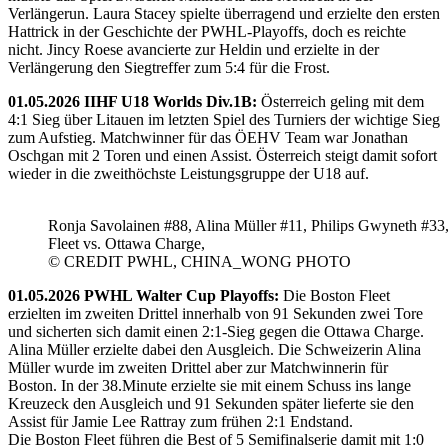
Verlängerun. Laura Stacey spielte überragend und erzielte den ersten
Hattrick in der Geschichte der PWHL-Playoffs, doch es reichte
nicht. Jincy Roese avancierte zur Heldin und erzielte in der
Verlängerung den Siegtreffer zum 5:4 für die Frost.
01.05.2026 IIHF U18 Worlds Div.1B:
Österreich geling mit dem
4:1 Sieg über Litauen im letzten Spiel des Turniers der wichtige Sieg
zum Aufstieg. Matchwinner für das ÖEHV Team war Jonathan
Oschgan mit 2 Toren und einen Assist. Österreich steigt damit sofort
wieder in die zweithöchste Leistungsgruppe der U18 auf.
Ronja Savolainen #88, Alina Müller #11, Philips Gwyneth #33
Fleet vs. Ottawa Charge,
© CREDIT PWHL, CHINA_WONG PHOTO
01.05.2026 PWHL Walter Cup Playoffs:
Die Boston Fleet
erzielten im zweiten Drittel innerhalb von 91 Sekunden zwei Tore
und sicherten sich damit einen 2:1-Sieg gegen die Ottawa Charge.
Alina Müller erzielte dabei den Ausgleich. Die Schweizerin Alina
Müller wurde im zweiten Drittel aber zur Matchwinnerin für
Boston. In der 38.Minute erzielte sie mit einem Schuss ins lange
Kreuzeck den Ausgleich und 91 Sekunden später lieferte sie den
Assist für Jamie Lee Rattray zum frühen 2:1 Endstand.
Die Boston Fleet führen die Best of 5 Semifinalserie damit mit 1:0