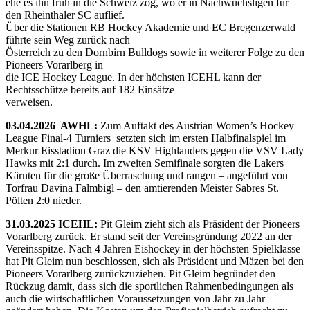
ehe es ihn früh in die Schweiz zog, wo er in Nachwuchsligen für
den Rheinthaler SC auflief.
Über die Stationen RB Hockey Akademie und EC Bregenzerwald
führte sein Weg zurück nach
Österreich zu den Dornbirn Bulldogs sowie in weiterer Folge zu den
Pioneers Vorarlberg in
die ICE Hockey League. In der höchsten ICEHL kann der
Rechtsschütze bereits auf 182 Einsätze
verweisen.
03.04.2026 AWHL:
Zum Auftakt des Austrian Women’s Hockey
League Final-4 Turniers setzten sich im ersten Halbfinalspiel im
Merkur Eisstadion Graz die KSV Highlanders gegen die VSV Lady
Hawks mit 2:1 durch. Im zweiten Semifinale sorgten die Lakers
Kärnten für die große Überraschung und rangen – angeführt von
Torfrau Davina Falmbigl – den amtierenden Meister Sabres St.
Pölten 2:0 nieder.
31.03.2025 ICEHL:
Pit Gleim zieht sich als Präsident der Pioneers
Vorarlberg zurück. Er stand seit der Vereinsgründung 2022 an der
Vereinsspitze. Nach 4 Jahren Eishockey in der höchsten Spielklasse
hat Pit Gleim nun beschlossen, sich als Präsident und Mäzen bei den
Pioneers Vorarlberg zurückzuziehen. Pit Gleim begründet den
Rückzug damit, dass sich die sportlichen Rahmenbedingungen als
auch die wirtschaftlichen Voraussetzungen von Jahr zu Jahr