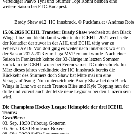
Verteidiger Paavo Tyni und Stürmer Topi Rönni bleiben eine
weitere Saison bei FTC-Budapest.
Brady Shaw #12, HC Innsbruck, © Puckfans.at / Andreas Rob
15.06.2026 ICEHL Transfer: Brady Shaw
wechselt zu den Black
Wings Linz und bleibt damit weiter in der ICEHL. 2021 wechselte
der Kanadier der zuvor in der AHL und ECHL tätig war zu
Fehervar AV19. Von dort ging es weiter nach Innsbruck wo er in
der Saison 2022-2023 zum Liga MVP ernannt wurde. Nach einer
Saison in Frankreich kehrte der 33-Jährige im letzten Sommer
zurück in die ICEHL wo er bei Ferencvarosi TC unterschrieb. Im
März dieses jahres verkündete der HC Innsbruck bereits die
Rückkehr des Stürmers doch Shaw bat Mitte mai um eine
Vetragsauflösung. Nun unterzeichnete Brady Shaw bei den Black
Wings in Linz wo er nach Trenton Bliss und Kyle Topping nun der
dritte und vorerst auch der letzte neue Legionär bei den Linzern sein
wird.
Die Champions Hockey League Heimspiele der drei ICEHL
Teams:
Graz99ers:
03. Sep. 18:30 Fribourg Gotteron
05. Sep. 18:30 Bordeaux Boxers
06. Okt. 20:20 SaiPa Lappeenranta