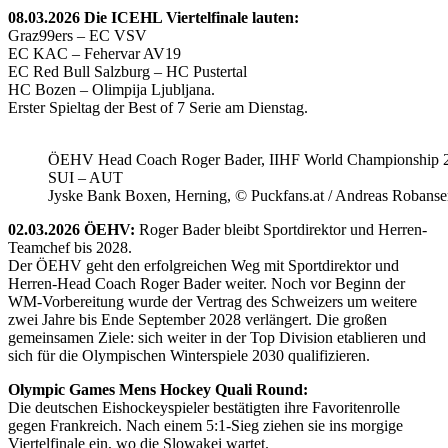
08.03.2026 Die ICEHL Viertelfinale lauten:
Graz99ers – EC VSV
EC KAC – Fehervar AV19
EC Red Bull Salzburg – HC Pustertal
HC Bozen – Olimpija Ljubljana.
Erster Spieltag der Best of 7 Serie am Dienstag.
ÖEHV Head Coach Roger Bader, IIHF World Championship 
SUI – AUT
Jyske Bank Boxen, Herning, © Puckfans.at / Andreas Robanse
02.03.2026 ÖEHV:
Roger Bader bleibt Sportdirektor und Herren-
Teamchef bis 2028.
Der ÖEHV geht den erfolgreichen Weg mit Sportdirektor und
Herren-Head Coach Roger Bader weiter. Noch vor Beginn der
WM-Vorbereitung wurde der Vertrag des Schweizers um weitere
zwei Jahre bis Ende September 2028 verlängert. Die großen
gemeinsamen Ziele: sich weiter in der Top Division etablieren und
sich für die Olympischen Winterspiele 2030 qualifizieren.
Olympic Games Mens Hockey Quali Round:
Die deutschen Eishockeyspieler bestätigten ihre Favoritenrolle
gegen Frankreich. Nach einem 5:1-Sieg ziehen sie ins morgige
Viertelfinale ein, wo die Slowakei wartet.