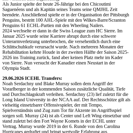
Als Junior spielte der heute 26-Jährige bei den Chicoutimi
Saguenéens und als Kapitän seines Teams seine QMJHL Zeit
beendete. Anschließend spielte er in der Organisation der Pittsburgh
Penguins, bestritt 100 AHL-Spiele mit den Wilkes-Barre/Scranton
Penguins 61 ECHL-Partien mit den Wheeling Nailers.
2024 wechselte er dann in die Swiss League zum HC Sierre. Im
Januar 2025 wurde seine Karriere abrupt durch eine schwere
Unterarmverletzung unterbrochen, die versehentlich durch eine
Schlittschuhkufe verursacht wurde. Nach mehreren Monaten der
Rehabilitation kehrte Houde in der zweiten Hälfte der Saison 2025-
2026 ins Training zurück, fand aber keinen Platz mehr im Kader
von Sierre. Nun versucht der Kanadier einen Neustart in der
Olympia Stadt.
29.06.2026 ICEHL Transfers:
Noah Serdachny und Blake Murray sollen dem Angriff der
Vorarlberger in der kommenden Saison zusätzliche Qualität, Tiefe
und Durchschlagskraft verleihen. Serdachny (23) lief zuletzt für die
Long Island University in der NCAA auf. Der Rechtsschütze gilt als
vielseitig einsetzbarer Offensivspieler, der mit Tempo,
Spielverständnis und Zug zum Tor für Akzente im Angriffsspiel
sorgen soll. Murray (24) ist als Center und Left Wing einsetzbar und
stand zuletzt bei den Fort Wayne Komets in der ECHL unter
Vertrag. Murray wurde 2019 in der 6. Runde von den Carolina
Hurricanes gedraftet und bringt wertvolle Erfahrung aus