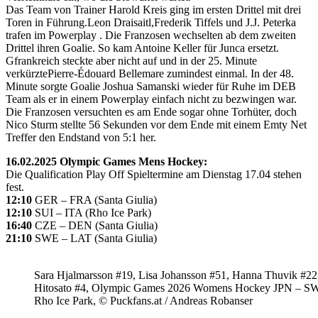
Das Team von Trainer Harold Kreis ging im ersten Drittel mit drei
Toren in Führung.Leon Draisaitl,Frederik Tiffels und J.J. Peterka
trafen im Powerplay . Die Franzosen wechselten ab dem zweiten
Drittel ihren Goalie. So kam Antoine Keller für Junca ersetzt.
Gfrankreich steckte aber nicht auf und in der 25. Minute
verkürztePierre-Édouard Bellemare zumindest einmal. In der 48.
Minute sorgte Goalie Joshua Samanski wieder für Ruhe im DEB
Team als er in einem Powerplay einfach nicht zu bezwingen war.
Die Franzosen versuchten es am Ende sogar ohne Torhüter, doch
Nico Sturm stellte 56 Sekunden vor dem Ende mit einem Emty Net
Treffer den Endstand von 5:1 her.
16.02.2025 Olympic Games Mens Hockey:
Die Qualification Play Off Spieltermine am Dienstag 17.04 stehen
fest.
12:10
GER – FRA (Santa Giulia)
12:10
SUI – ITA (Rho Ice Park)
16:40
CZE – DEN (Santa Giulia)
21:10
SWE – LAT (Santa Giulia)
Sara Hjalmarsson #19, Lisa Johansson #51, Hanna Thuvik #22
Hitosato #4, Olympic Games 2026 Womens Hockey JPN – S
Rho Ice Park, © Puckfans.at / Andreas Robanser