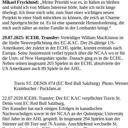
Mikael Frycklund:
„Meine Priorität war es, in Italien zu bleiben
und sobald ich von Milans Interesse hörte, habe ich nicht lange
überlegt. Ich freue mich sehr, zum Start eines wichtigen neuen
Projekts in einer Stadt mitwirken zu können, die reich an Charme
und Sportgeschichte ist. Es ist eine spannende Herausforderung, die
mich auch näher an meine Familie in der Lombardei bringt.“
29.07.2025: ICEHL Transfer:
Verteidiger William MacKinnon ist
die fünfte Neuverpflichtung des EC-KAC. Der 26-jährige US-
Amerikaner, der zuletzt in der ECHL spielte, kommt erstmals nach
Europa. Seine Juniorenzeit verlief typisch über die NCAA wo er für
die Univ. of New Hampshire spielte. Danach ging es in die ECHL.
Neben seinen insgesamt 203 Spielen in der ECHL absolvierte der
US Amerikaner auch 89 Spiele in der AHL.
Travis ST. DENIS #74 (EC Red Bull Salzburg) Photo: Werner
Krainbucher / Puckfans.at
22.07.2026 ICEHL Transfer: Der EC KAC verpflichtet Travis St.
Denis vom EC Red Bull Salzburg.
Der Kanadier hat nach einigen Erfolgen in kanadischen
Nachwuchsligen sowie in der NCAA an der Quinnipiac University
fünf Jahre in der AHL gespielt. In insgesamt 294 Spielen kam der
Stürmer auf 69 Tore und 76 Assists. Anschließend wechselte St.