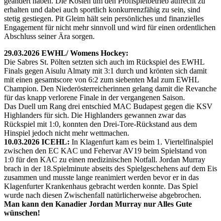
geändert haben. Die Kosten um den Profispielbetrieb aufrecht zu
erhalten und dabei auch sportlich konkurrenzfähig zu sein, sind
stetig gestiegen. Pit Gleim hält sein persönliches und finanzielles
Engagement für nicht mehr sinnvoll und wird für einen ordentlichen
Abschluss seiner Ära sorgen.
29.03.2026 EWHL/ Womens Hockey:
Die Sabres St. Pölten setzten sich auch im Rückspiel des EWHL
Finals gegen Aisulu Almaty mit 3:1 durch und krönten sich damit
mit einen gesamtscore von 6:2 zum siebenten Mal zum EWHL
Champion. Den Niederösterreicherinnen gelang damit die Revanche
für das knapp verlorene Finale in der vergangenen Saison.
Das Duell um Rang drei entschied MAC Budapest gegen die KSV
Highlanders für sich. Die Highlanders gewannen zwar das
Rückspiel mit 1:0, konnten den Drei-Tore-Rückstand aus dem
Hinspiel jedoch nicht mehr wettmachen.
10.03.2026 ICEHL:
In Klagenfurt kam es beim 1. Viertelfinalspiel
zwischen den EC KAC und Fehervar AV19 beim Spielstand von
1:0 für den KAC zu einen medizinischen Notfall. Jordan Murray
brach in der 18.Spielminute abseits des Spielgeschehens auf dem Eis
zusammen und musste lange reanimiert werden bevor er in das
Klagenfurter Krankenhaus gebracht werden konnte. Das Spiel
wurde nach diesen Zwischenfall natürlicherweise abgebrochen.
Man kann den Kanadier Jordan Murray nur Alles Gute
wünschen!