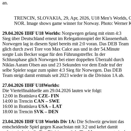
an.
TRENCIN, SLOVAKIA, 29, Apr, 2026, U18 Men’s Worlds, 
NOR. Image shows game winner for Norway. Photo: Werner K
29.04.2026 IIHF U18 Worlds:
Norgwegen gelang mit einm 4:3
Sieg über Deutschland erneut im Relegationsspiel der Klassenerhalt.
Norwegen lag in diesem Spiel bereits mit 2:0 voran. Das DEB Team
glich durch zwei Tore von Max Calce aus und in der 54.Minute
sorgte Luis Becker sogar für den Führungstreffer. In der
Schlussphase glich Norwegen bei einer doppelten Überzahl durch
Niklas Aaram Olsen aus und 23 Sekunden vor dem Ende traf der
selbe Spieler sogar zum später 4:3 Sieg für Norwegen. Das DEB
Team steigt damit erstmals seit 2023 wieder in die Division 1A ab.
27.04.2026 IIHF U18Worlds:
Die Viertelfinalduelle am 29.04.2026 lauten wie folgt:
12:00 in Bratislava
CZE- FIN
14:00 in Trencin
CAN – SWE
16:00 in Bratislava
USA – LAT
18:00 in Trencin
SVK – DEN
23.04.2026 IIHF U18 Worlds Div 1A:
Die Schweiz gewinnt das
entscheidende Spiel gegen Kasachstan mit 3:2 und kehrt damit