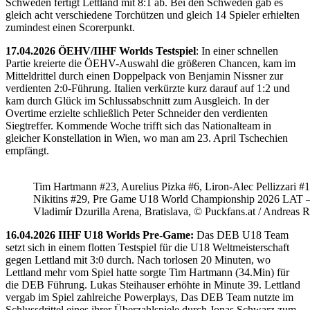
Schweden fertigt Lettland mit 8:1 ab. Bei den Schweden gab es
gleich acht verschiedene Torchützen und gleich 14 Spieler erhielten
zumindest einen Scorerpunkt.
17.04.2026 ÖEHV/IIHF Worlds Testspiel
: In einer schnellen
Partie kreierte die ÖEHV-Auswahl die größeren Chancen, kam im
Mitteldrittel durch einen Doppelpack von Benjamin Nissner zur
verdienten 2:0-Führung. Italien verkürzte kurz darauf auf 1:2 und
kam durch Glück im Schlussabschnitt zum Ausgleich. In der
Overtime erzielte schließlich Peter Schneider den verdienten
Siegtreffer. Kommende Woche trifft sich das Nationalteam in
gleicher Konstellation in Wien, wo man am 23. April Tschechien
empfängt.
Tim Hartmann #23, Aurelius Pizka #6, Liron-Alec Pellizzari #16
Nikitins #29, Pre Game U18 World Championship 2026 LAT 
Vladimír Dzurilla Arena, Bratislava, © Puckfans.at / Andreas 
16.04.2026 IIHF U18 Worlds Pre-Game:
Das DEB U18 Team
setzt sich in einem flotten Testspiel für die U18 Weltmeisterschaft
gegen Lettland mit 3:0 durch. Nach torlosen 20 Minuten, wo
Lettland mehr vom Spiel hatte sorgte Tim Hartmann (34.Min) für
die DEB Führung. Lukas Steihauser erhöhte in Minute 39. Lettland
vergab im Spiel zahlreiche Powerplays, Das DEB Team nutzte im
Schlussdrittel eines ihrer Überzahlspiele durch Jonas Schwarz zum