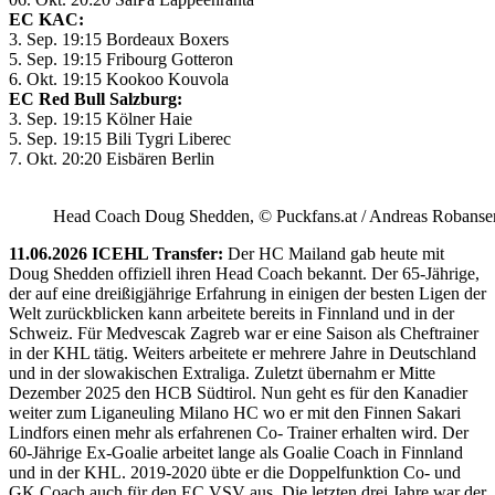
EC KAC:
3. Sep. 19:15 Bordeaux Boxers
5. Sep. 19:15 Fribourg Gotteron
6. Okt. 19:15 Kookoo Kouvola
EC Red Bull Salzburg:
3. Sep. 19:15 Kölner Haie
5. Sep. 19:15 Bili Tygri Liberec
7. Okt. 20:20 Eisbären Berlin
Head Coach Doug Shedden, © Puckfans.at / Andreas Robanse
11.06.2026 ICEHL Transfer:
Der HC Mailand gab heute mit
Doug Shedden offiziell ihren Head Coach bekannt. Der 65-Jährige,
der auf eine dreißigjährige Erfahrung in einigen der besten Ligen der
Welt zurückblicken kann arbeitete bereits in Finnland und in der
Schweiz. Für Medvescak Zagreb war er eine Saison als Cheftrainer
in der KHL tätig. Weiters arbeitete er mehrere Jahre in Deutschland
und in der slowakischen Extraliga. Zuletzt übernahm er Mitte
Dezember 2025 den HCB Südtirol. Nun geht es für den Kanadier
weiter zum Liganeuling Milano HC wo er mit den Finnen Sakari
Lindfors einen mehr als erfahrenen Co- Trainer erhalten wird. Der
60-Jährige Ex-Goalie arbeitet lange als Goalie Coach in Finnland
und in der KHL. 2019-2020 übte er die Doppelfunktion Co- und
GK Coach auch für den EC VSV aus. Die letzten drei Jahre war der