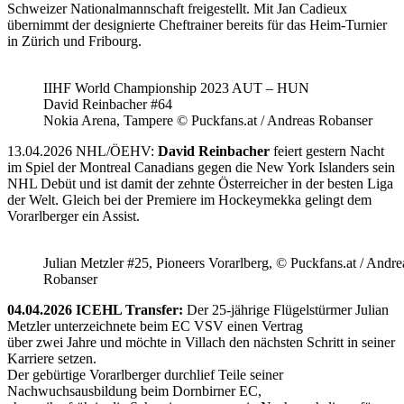
Schweizer Nationalmannschaft freigestellt. Mit Jan Cadieux
übernimmt der designierte Cheftrainer bereits für das Heim-Turnier
in Zürich und Fribourg.
IIHF World Championship 2023 AUT – HUN
David Reinbacher #64
Nokia Arena, Tampere © Puckfans.at / Andreas Robanser
13.04.2026 NHL/ÖEHV:
David Reinbacher
feiert gestern Nacht
im Spiel der Montreal Canadians gegen die New York Islanders sein
NHL Debüt und ist damit der zehnte Österreicher in der besten Liga
der Welt. Gleich bei der Premiere im Hockeymekka gelingt dem
Vorarlberger ein Assist.
Julian Metzler #25, Pioneers Vorarlberg, © Puckfans.at / Andre
Robanser
04.04.2026 ICEHL Transfer:
Der 25-jährige Flügelstürmer Julian
Metzler unterzeichnete beim EC VSV einen Vertrag
über zwei Jahre und möchte in Villach den nächsten Schritt in seiner
Karriere setzen.
Der gebürtige Vorarlberger durchlief Teile seiner
Nachwuchsausbildung beim Dornbirner EC,