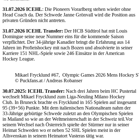
31.07.2026 ICEHL
: Die Pioneers Vorarlberg stehen wieder ohne
Head Coach da. Der Schwede Janne Grönvall wird die Position aus
privaten Gründen nicht antreten.
31.07.2026 ICEHL Transfer:
Der HCB Südtirol hat mit Louis
Domingue seine neue Nummer eins für die kommende Saison
verpflichtet. Der 34-jährige Kanadier bringt die Erfahrung aus 14
Jahren im Profieishockey mit nach Bozen und absolvierte in seiner
Karriere 151 NHL-Spiele sowie 246 Einsätze in der American
Hockey League.
Mikael Frycklund #67, Olympic Games 2026 Mens Hockey 
© Puckfans.at / Andreas Robanser
30.07.2025: ICEHL Transfer:
Nach drei Jahren beim HC Pustertal
wechselt Mikael Frycklund zum Liga-Neuling Milano Hockey
Club. In Bruneck brachte es Frycklund in 165 Spielen auf insgesamt
95 (39+56) Punkte. Mit dem italienischen Nationalteam nahm der
33-Jährige gebürtige Schwede zuletzt an den Olympischen Spielen
in Mailand so wie an der Weltmeisterschaft in der Schweiz teil.Vor
seinem Wechsel nach Österreich spielte der Stürmer nur in seiner
Heimat Schweden wo er neben 52 SHL Spielen meist in der
Allsvenskan in seinem Heimatort Vasteras tätig war.