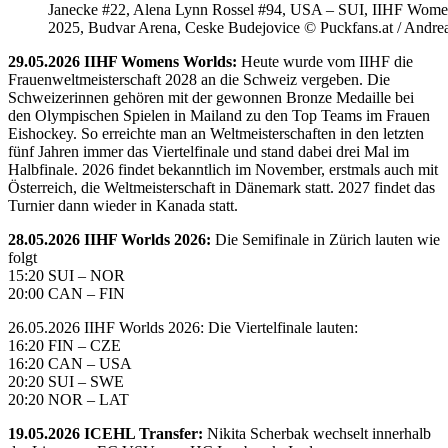
Janecke #22, Alena Lynn Rossel #94, USA – SUI, IIHF Wome
2025, Budvar Arena, Ceske Budejovice © Puckfans.at / Andre
29.05.2026 IIHF Womens Worlds:
Heute wurde vom IIHF die
Frauenweltmeisterschaft 2028 an die Schweiz vergeben. Die
Schweizerinnen gehören mit der gewonnen Bronze Medaille bei
den Olympischen Spielen in Mailand zu den Top Teams im Frauen
Eishockey. So erreichte man an Weltmeisterschaften in den letzten
fünf Jahren immer das Viertelfinale und stand dabei drei Mal im
Halbfinale. 2026 findet bekanntlich im November, erstmals auch mit
Österreich, die Weltmeisterschaft in Dänemark statt. 2027 findet das
Turnier dann wieder in Kanada statt.
28.05.2026 IIHF Worlds 2026:
Die Semifinale in Zürich lauten wie
folgt
15:20 SUI – NOR
20:00 CAN – FIN
26.05.2026 IIHF Worlds 2026: Die Viertelfinale lauten:
16:20 FIN – CZE
16:20 CAN – USA
20:20 SUI – SWE
20:20 NOR – LAT
19.05.2026 ICEHL Transfer:
Nikita Scherbak wechselt innerhalb