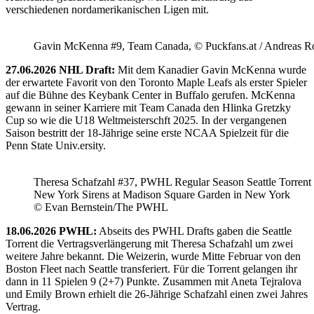
verschiedenen nordamerikanischen Ligen mit.
Gavin McKenna #9, Team Canada, © Puckfans.at / Andreas R
27.06.2026 NHL Draft:
Mit dem Kanadier Gavin McKenna wurde
der erwartete Favorit von den Toronto Maple Leafs als erster Spieler
auf die Bühne des Keybank Center in Buffalo gerufen. McKenna
gewann in seiner Karriere mit Team Canada den Hlinka Gretzky
Cup so wie die U18 Weltmeisterschft 2025. In der vergangenen
Saison bestritt der 18-Jährige seine erste NCAA Spielzeit für die
Penn State Univ.ersity.
Theresa Schafzahl #37, PWHL Regular Season Seattle Torrent 
New York Sirens at Madison Square Garden in New York
© Evan Bernstein/The PWHL
18.06.2026 PWHL:
Abseits des PWHL Drafts gaben die Seattle
Torrent die Vertragsverlängerung mit Theresa Schafzahl um zwei
weitere Jahre bekannt. Die Weizerin, wurde Mitte Februar von den
Boston Fleet nach Seattle transferiert. Für die Torrent gelangen ihr
dann in 11 Spielen 9 (2+7) Punkte. Zusammen mit Aneta Tejralova
und Emily Brown erhielt die 26-Jährige Schafzahl einen zwei Jahres
Vertrag.