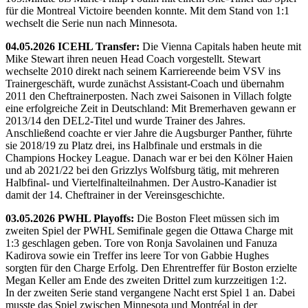
für die Montreal Victoire beenden konnte. Mit dem Stand von 1:1
wechselt die Serie nun nach Minnesota.
04.05.2026 ICEHL Transfer:
Die Vienna Capitals haben heute mit
Mike Stewart ihren neuen Head Coach vorgestellt. Stewart
wechselte 2010 direkt nach seinem Karriereende beim VSV ins
Trainergeschäft, wurde zunächst Assistant-Coach und übernahm
2011 den Cheftrainerposten. Nach zwei Saisonen in Villach folgte
eine erfolgreiche Zeit in Deutschland: Mit Bremerhaven gewann er
2013/14 den DEL2-Titel und wurde Trainer des Jahres.
Anschließend coachte er vier Jahre die Augsburger Panther, führte
sie 2018/19 zu Platz drei, ins Halbfinale und erstmals in die
Champions Hockey League. Danach war er bei den Kölner Haien
und ab 2021/22 bei den Grizzlys Wolfsburg tätig, mit mehreren
Halbfinal- und Viertelfinalteilnahmen. Der Austro-Kanadier ist
damit der 14. Cheftrainer in der Vereinsgeschichte.
03.05.2026 PWHL Playoffs:
Die Boston Fleet müssen sich im
zweiten Spiel der PWHL Semifinale gegen die Ottawa Charge mit
1:3 geschlagen geben. Tore von Ronja Savolainen und Fanuza
Kadirova sowie ein Treffer ins leere Tor von Gabbie Hughes
sorgten für den Charge Erfolg. Den Ehrentreffer für Boston erzielte
Megan Keller am Ende des zweiten Drittel zum kurzzeitigen 1:2.
In der zweiten Serie stand vergangene Nacht erst Spiel 1 an. Dabei
musste das Spiel zwischen Minnesota und Montréal in der