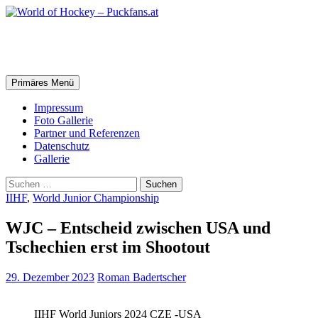
Zum
Inhalt
springen
World of Hockey – Puckfans.at
Suchen
Primäres Menü
Impressum
Foto Gallerie
Partner und Referenzen
Datenschutz
Gallerie
Suchen
nach:
IIHF
,
World Junior Championship
WJC – Entscheid zwischen USA und
Tschechien erst im Shootout
29. Dezember 2023
Roman Badertscher
IIHF World Juniors 2024 CZE -USA