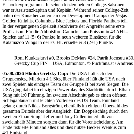
Eishockeyprogramms. In seinen letzten beiden College-Saisonen
war er Assistenzkapitän und Kapitän. Während seiner College-Zeit
nahm der Kanadier zudem an den Development Camps der Vegas
Golden Knights, Columbus Blue Jackets und Florida Panthers teil.
In der vergangenen Spielzeit absolvierte der Angreifer seine erste
Profisaison. Für die Abbotsford Canucks kam Poisson in 43 AHL-
Spielen auf 11 (5+6) Punkte.In neun weiteren Einsätzen für die
Kalamazoo Wings in der ECHL erzielte er 3 (2+1) Punkte.
Roni Kuukasjarvi #9, Brooks DeMars #24, Patrik Joensuu #30
Gretzky Cup FIN – USA, Edmonton, © Puckfans.at / Andreas
05.08.2026 Hlinka Gretzky Cup:
Die USA holt sich den
Gruppensieg. Mit dem 4:1 Sieg über Finnland hält die USA nach
zwei Spielen als einziges Team der Gruppe B bei zwei Siegen. Die
USA ging dabei im einzigen Powerplay des Startdrittel durch Ethan
Sung mit 1:0 Führung. Im zweiten Abschnitt gab es einen offenen
Schlagabtausch mit leichten Vorteilen des US Team. Finnland
gelang durch Niklas Borgström, ebenfalls im einigen Überzahl des
gesamten Drittels aber der Ausgleich. Ein Doppelschlag durch den
zweiten Ethan Sung Treffer und Joey Cullen innerhalb von
zweieinhalb Minuten sorgten dann für die Vorentscheidung. Am
Ende riskierte Finnland alles und dies nutzte Becker Wenkus zum
4:1 Endstand.