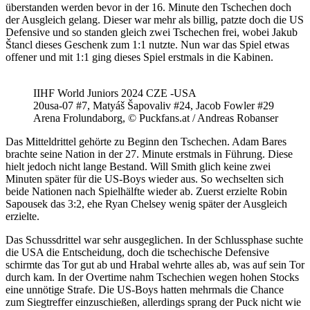
überstanden werden bevor in der 16. Minute den Tschechen doch
der Ausgleich gelang. Dieser war mehr als billig, patzte doch die US
Defensive und so standen gleich zwei Tschechen frei, wobei Jakub
Štancl dieses Geschenk zum 1:1 nutzte. Nun war das Spiel etwas
offener und mit 1:1 ging dieses Spiel erstmals in die Kabinen.
IIHF World Juniors 2024 CZE -USA
20usa-07 #7, Matyáš Šapovaliv #24, Jacob Fowler #29
Arena Frolundaborg, © Puckfans.at / Andreas Robanser
Das Mitteldrittel gehörte zu Beginn den Tschechen. Adam Bares
brachte seine Nation in der 27. Minute erstmals in Führung. Diese
hielt jedoch nicht lange Bestand. Will Smith glich keine zwei
Minuten später für die US-Boys wieder aus. So wechselten sich
beide Nationen nach Spielhälfte wieder ab. Zuerst erzielte Robin
Sapousek das 3:2, ehe Ryan Chelsey wenig später der Ausgleich
erzielte.
Das Schussdrittel war sehr ausgeglichen. In der Schlussphase suchte
die USA die Entscheidung, doch die tschechische Defensive
schirmte das Tor gut ab und Hrabal wehrte alles ab, was auf sein Tor
durch kam. In der Overtime nahm Tschechien wegen hohen Stocks
eine unnötige Strafe. Die US-Boys hatten mehrmals die Chance
zum Siegtreffer einzuschießen, allerdings sprang der Puck nicht wie