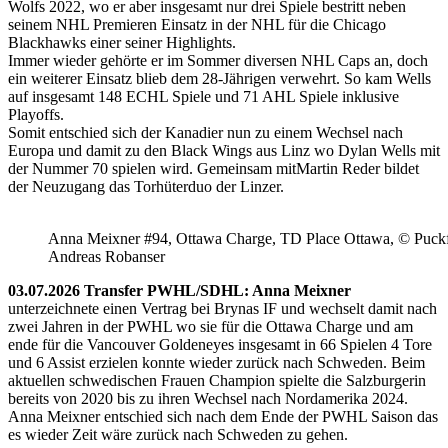
Wolfs 2022, wo er aber insgesamt nur drei Spiele bestritt neben
seinem NHL Premieren Einsatz in der NHL für die Chicago
Blackhawks einer seiner Highlights.
Immer wieder gehörte er im Sommer diversen NHL Caps an, doch
ein weiterer Einsatz blieb dem 28-Jährigen verwehrt. So kam Wells
auf insgesamt 148 ECHL Spiele und 71 AHL Spiele inklusive
Playoffs.
Somit entschied sich der Kanadier nun zu einem Wechsel nach
Europa und damit zu den Black Wings aus Linz wo Dylan Wells mit
der Nummer 70 spielen wird. Gemeinsam mitMartin Reder bildet
der Neuzugang das Torhüterduo der Linzer.
Anna Meixner #94, Ottawa Charge, TD Place Ottawa, © Puckfa
Andreas Robanser
03.07.2026 Transfer PWHL/SDHL: Anna Meixner
unterzeichnete einen Vertrag bei Brynas IF und wechselt damit nach
zwei Jahren in der PWHL wo sie für die Ottawa Charge und am
ende für die Vancouver Goldeneyes insgesamt in 66 Spielen 4 Tore
und 6 Assist erzielen konnte wieder zurück nach Schweden. Beim
aktuellen schwedischen Frauen Champion spielte die Salzburgerin
bereits von 2020 bis zu ihren Wechsel nach Nordamerika 2024.
Anna Meixner entschied sich nach dem Ende der PWHL Saison das
es wieder Zeit wäre zurück nach Schweden zu gehen.