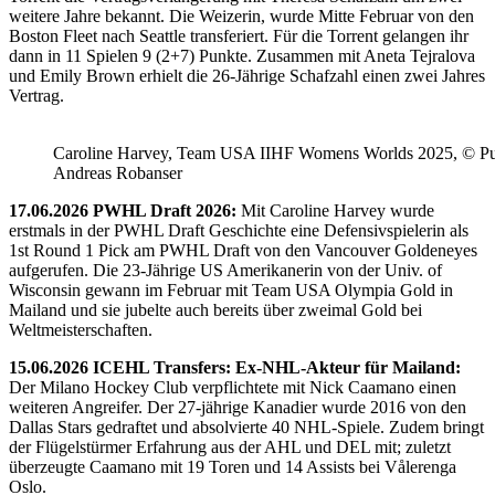
weitere Jahre bekannt. Die Weizerin, wurde Mitte Februar von den
Boston Fleet nach Seattle transferiert. Für die Torrent gelangen ihr
dann in 11 Spielen 9 (2+7) Punkte. Zusammen mit Aneta Tejralova
und Emily Brown erhielt die 26-Jährige Schafzahl einen zwei Jahres
Vertrag.
Caroline Harvey, Team USA IIHF Womens Worlds 2025, © Puc
Andreas Robanser
17.06.2026 PWHL Draft 2026:
Mit Caroline Harvey wurde
erstmals in der PWHL Draft Geschichte eine Defensivspielerin als
1st Round 1 Pick am PWHL Draft von den Vancouver Goldeneyes
aufgerufen. Die 23-Jährige US Amerikanerin von der Univ. of
Wisconsin gewann im Februar mit Team USA Olympia Gold in
Mailand und sie jubelte auch bereits über zweimal Gold bei
Weltmeisterschaften.
15.06.2026 ICEHL Transfers: Ex-NHL-Akteur für Mailand:
Der Milano Hockey Club verpflichtete mit Nick Caamano einen
weiteren Angreifer. Der 27-jährige Kanadier wurde 2016 von den
Dallas Stars gedraftet und absolvierte 40 NHL-Spiele. Zudem bringt
der Flügelstürmer Erfahrung aus der AHL und DEL mit; zuletzt
überzeugte Caamano mit 19 Toren und 14 Assists bei Vålerenga
Oslo.