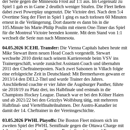
der Serie gegen die Minnesota Frost auf 1:1 aus. Im Gegensatz zu
Spiel 1 gab es in Game 2 deutlich weniger Strafen. Die Fleet ließen
dabei zwei Powerplay ungenutzt. Die Victoire drei. Nach dem 5:4
Overtime Sieg der Fleet in Spiel 1 ging es nach torlosen 60 Minuten
erneut in die Verlängerung. Dort dauerte es dann bis in die
105.Minute bis Marie-Philip Poulin mit einem One-Timer das Spiel
für die Montreal Victoire beenden konnte. Mit dem Stand von 1:1
wechselt die Serie nun nach Minnesota.
04.05.2026 ICEHL Transfer:
Die Vienna Capitals haben heute mit
Mike Stewart ihren neuen Head Coach vorgestellt. Stewart
wechselte 2010 direkt nach seinem Karriereende beim VSV ins
Trainergeschäft, wurde zunächst Assistant-Coach und übernahm
2011 den Cheftrainerposten. Nach zwei Saisonen in Villach folgte
eine erfolgreiche Zeit in Deutschland: Mit Bremerhaven gewann er
2013/14 den DEL2-Titel und wurde Trainer des Jahres.
Anschließend coachte er vier Jahre die Augsburger Panther, führte
sie 2018/19 zu Platz drei, ins Halbfinale und erstmals in die
Champions Hockey League. Danach war er bei den Kölner Haien
und ab 2021/22 bei den Grizzlys Wolfsburg tätig, mit mehreren
Halbfinal- und Viertelfinalteilnahmen. Der Austro-Kanadier ist
damit der 14. Cheftrainer in der Vereinsgeschichte.
03.05.2026 PWHL Playoffs:
Die Boston Fleet müssen sich im
zweiten Spiel der PWHL Semifinale gegen die Ottawa Charge mit