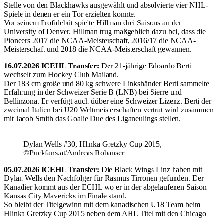
Stelle von den Blackhawks ausgewählt und absolvierte vier NHL-
Spiele in denen er ein Tor erzielten konnte.
Vor seinem Profidebüt spielte Hillman drei Saisons an der
University of Denver. Hillman trug maßgeblich dazu bei, dass die
Pioneers 2017 die NCAA-Meisterschaft, 2016/17 die NCAA-
Meisterschaft und 2018 die NCAA-Meisterschaft gewannen.
16.07.2026 ICEHL Transfer:
Der 21-jährige Edoardo Berti
wechselt zum Hockey Club Mailand.
Der 183 cm große und 80 kg schwere Linkshänder Berti sammelte
Erfahrung in der Schweizer Serie B (LNB) bei Sierre und
Bellinzona. Er verfügt auch üüber eine Schweizer Lizenz. Berti der
zweimal Italien bei U20 Weltmeisterschaften vertrat wird zusammen
mit Jacob Smith das Goalie Due des Liganeulings stellen.
Dylan Wells #30, Hlinka Gretzky Cup 2015,
©Puckfans.at/Andreas Robanser
05.07.2026 ICEHL Transfer:
Die Black Wings Linz haben mit
Dylan Wells den Nachfolger für Rasmus Tirronen gefunden. Der
Kanadier kommt aus der ECHL wo er in der abgelaufenen Saison
Kansas City Mavericks im Finale stand.
So bleibt der Titelgewinn mit dem kanadischen U18 Team beim
Hlinka Gretzky Cup 2015 neben dem AHL Titel mit den Chicago