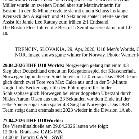
Müller wurde im zweiten Drittel aber zur Matchwinnerin für
Boston. In der 38.Minute erzielte sie mit einem Schuss ins lange
Kreuzeck den Ausgleich und 91 Sekunden später lieferte sie den
Assist für Jamie Lee Rattray zum frühen 2:1 Endstand.
Die Boston Fleet führen die Best of 5 Semifinalserie damit mit 1:0
an.
TRENCIN, SLOVAKIA, 29, Apr, 2026, U18 Men’s Worlds, 
NOR. Image shows game winner for Norway. Photo: Werner K
29.04.2026 IIHF U18 Worlds:
Norgwegen gelang mit einm 4:3
Sieg über Deutschland erneut im Relegationsspiel der Klassenerhalt.
Norwegen lag in diesem Spiel bereits mit 2:0 voran. Das DEB Team
glich durch zwei Tore von Max Calce aus und in der 54.Minute
sorgte Luis Becker sogar für den Führungstreffer. In der
Schlussphase glich Norwegen bei einer doppelten Überzahl durch
Niklas Aaram Olsen aus und 23 Sekunden vor dem Ende traf der
selbe Spieler sogar zum später 4:3 Sieg für Norwegen. Das DEB
Team steigt damit erstmals seit 2023 wieder in die Division 1A ab.
27.04.2026 IIHF U18Worlds:
Die Viertelfinalduelle am 29.04.2026 lauten wie folgt:
12:00 in Bratislava
CZE- FIN
14:00 in Trencin
CAN – SWE