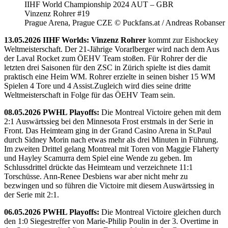
IIHF World Championship 2024 AUT – GBR
Vinzenz Rohrer #19
Prague Arena, Prague CZE © Puckfans.at / Andreas Robanser
13.05.2026 IIHF Worlds: Vinzenz Rohrer
kommt zur Eishockey
Weltmeisterschaft. Der 21-Jährige Vorarlberger wird nach dem Aus
der Laval Rocket zum ÖEHV Team stoßen. Für Rohrer der die
letzten drei Saisonen für den ZSC in Zürich spielte ist dies damit
praktisch eine Heim WM. Rohrer erzielte in seinen bisher 15 WM
Spielen 4 Tore und 4 Assist.Zugleich wird dies seine dritte
Weltmeisterschaft in Folge für das ÖEHV Team sein.
08.05.2026 PWHL Playoffs:
Die Montreal Victoire gehen mit dem
2:1 Auswärtssieg bei den Minnesota Frost erstmals in der Serie in
Front. Das Heimteam ging in der Grand Casino Arena in St.Paul
durch Sidney Morin nach etwas mehr als drei Minuten in Führung.
Im zweiten Drittel gelang Montreal mit Toren von Maggie Flaherty
und Hayley Scamurra dem Spiel eine Wende zu geben. Im
Schlussdrittel drückte das Heimteam und verzeichnete 11:1
Torschüsse. Ann-Renee Desbiens war aber nicht mehr zu
bezwingen und so führen die Victoire mit diesem Auswärtssieg in
der Serie mit 2:1.
06.05.2026 PWHL Playoffs:
Die Montreal Victoire gleichen durch
den 1:0 Siegestreffer von Marie-Philip Poulin in der 3. Overtime in