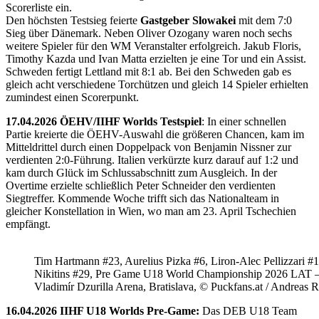
Scorerliste ein.
Den höchsten Testsieg feierte
Gastgeber Slowakei
mit dem 7:0
Sieg über Dänemark. Neben Oliver Ozogany waren noch sechs
weitere Spieler für den WM Veranstalter erfolgreich. Jakub Floris,
Timothy Kazda und Ivan Matta erzielten je eine Tor und ein Assist.
Schweden fertigt Lettland mit 8:1 ab. Bei den Schweden gab es
gleich acht verschiedene Torchützen und gleich 14 Spieler erhielten
zumindest einen Scorerpunkt.
17.04.2026 ÖEHV/IIHF Worlds Testspiel
: In einer schnellen
Partie kreierte die ÖEHV-Auswahl die größeren Chancen, kam im
Mitteldrittel durch einen Doppelpack von Benjamin Nissner zur
verdienten 2:0-Führung. Italien verkürzte kurz darauf auf 1:2 und
kam durch Glück im Schlussabschnitt zum Ausgleich. In der
Overtime erzielte schließlich Peter Schneider den verdienten
Siegtreffer. Kommende Woche trifft sich das Nationalteam in
gleicher Konstellation in Wien, wo man am 23. April Tschechien
empfängt.
Tim Hartmann #23, Aurelius Pizka #6, Liron-Alec Pellizzari #16
Nikitins #29, Pre Game U18 World Championship 2026 LAT 
Vladimír Dzurilla Arena, Bratislava, © Puckfans.at / Andreas 
16.04.2026 IIHF U18 Worlds Pre-Game:
Das DEB U18 Team