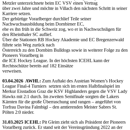
Metzler unterzeichnete beim EC VSV einen Vertrag
über zwei Jahre und möchte in Villach den nächsten Schritt in seiner
Karriere setzen.
Der gebürtige Vorarlberger durchlief Teile seiner
Nachwuchsausbildung beim Dornbirner EC,
ehe es ihn früh in die Schweiz zog, wo er in Nachwuchsligen für
den Rheinthaler SC auflief.
Über die Stationen RB Hockey Akademie und EC Bregenzerwald
führte sein Weg zurück nach
Österreich zu den Dornbirn Bulldogs sowie in weiterer Folge zu den
Pioneers Vorarlberg in
die ICE Hockey League. In der höchsten ICEHL kann der
Rechtsschütze bereits auf 182 Einsätze
verweisen.
03.04.2026 AWHL:
Zum Auftakt des Austrian Women’s Hockey
League Final-4 Turniers setzten sich im ersten Halbfinalspiel im
Merkur Eisstadion Graz die KSV Highlanders gegen die VSV Lady
Hawks mit 2:1 durch. Im zweiten Semifinale sorgten die Lakers
Kärnten für die große Überraschung und rangen – angeführt von
Torfrau Davina Falmbigl – den amtierenden Meister Sabres St.
Pölten 2:0 nieder.
31.03.2025 ICEHL:
Pit Gleim zieht sich als Präsident der Pioneers
Vorarlberg zurück. Er stand seit der Vereinsgründung 2022 an der