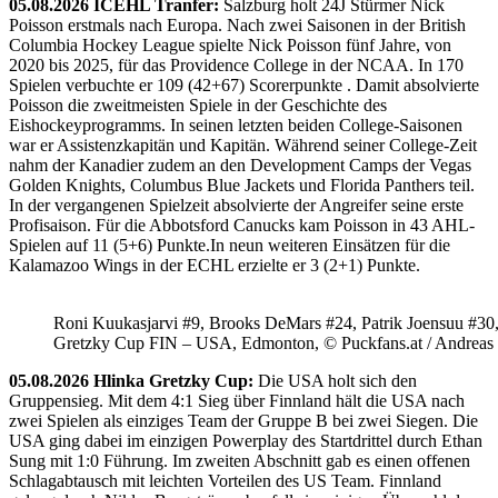
05.08.2026 ICEHL Tranfer:
Salzburg holt 24J Stürmer Nick
USA
Poisson erstmals nach Europa. Nach zwei Saisonen in der British
–
Columbia Hockey League spielte Nick Poisson fünf Jahre, von
LAT
3:4
2020 bis 2025, für das Providence College in der NCAA. In 170
OT
Spielen verbuchte er 109 (42+67) Scorerpunkte . Damit absolvierte
Poisson die zweitmeisten Spiele in der Geschichte des
Eishockeyprogramms. In seinen letzten beiden College-Saisonen
war er Assistenzkapitän und Kapitän. Während seiner College-Zeit
nahm der Kanadier zudem an den Development Camps der Vegas
Golden Knights, Columbus Blue Jackets und Florida Panthers teil.
In der vergangenen Spielzeit absolvierte der Angreifer seine erste
Profisaison. Für die Abbotsford Canucks kam Poisson in 43 AHL-
Spielen auf 11 (5+6) Punkte.In neun weiteren Einsätzen für die
Kalamazoo Wings in der ECHL erzielte er 3 (2+1) Punkte.
Roni Kuukasjarvi #9, Brooks DeMars #24, Patrik Joensuu #30
Gretzky Cup FIN – USA, Edmonton, © Puckfans.at / Andreas
05.08.2026 Hlinka Gretzky Cup:
Die USA holt sich den
Gruppensieg. Mit dem 4:1 Sieg über Finnland hält die USA nach
zwei Spielen als einziges Team der Gruppe B bei zwei Siegen. Die
USA ging dabei im einzigen Powerplay des Startdrittel durch Ethan
Sung mit 1:0 Führung. Im zweiten Abschnitt gab es einen offenen
Schlagabtausch mit leichten Vorteilen des US Team. Finnland