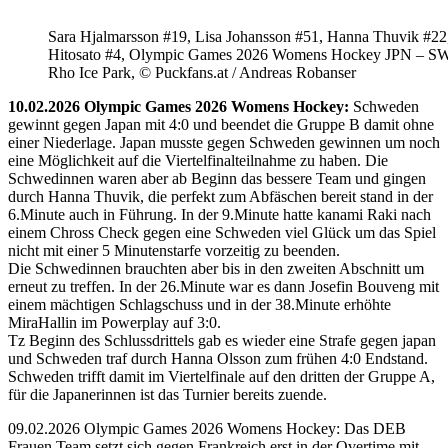
Sara Hjalmarsson #19, Lisa Johansson #51, Hanna Thuvik #22
Hitosato #4, Olympic Games 2026 Womens Hockey JPN – S
Rho Ice Park, © Puckfans.at / Andreas Robanser
10.02.2026 Olympic Games 2026 Womens Hockey:
Schweden
gewinnt gegen Japan mit 4:0 und beendet die Gruppe B damit ohne
einer Niederlage. Japan musste gegen Schweden gewinnen um noch
eine Möglichkeit auf die Viertelfinalteilnahme zu haben. Die
Schwedinnen waren aber ab Beginn das bessere Team und gingen
durch Hanna Thuvik, die perfekt zum Abfäschen bereit stand in der
6.Minute auch in Führung. In der 9.Minute hatte kanami Raki nach
einem Chross Check gegen eine Schweden viel Glück um das Spiel
nicht mit einer 5 Minutenstarfe vorzeitig zu beenden.
Die Schwedinnen brauchten aber bis in den zweiten Abschnitt um
erneut zu treffen. In der 26.Minute war es dann Josefin Bouveng mit
einem mächtigen Schlagschuss und in der 38.Minute erhöhte
MiraHallin im Powerplay auf 3:0.
Tz Beginn des Schlussdrittels gab es wieder eine Strafe gegen japan
und Schweden traf durch Hanna Olsson zum frühen 4:0 Endstand.
Schweden trifft damit im Viertelfinale auf den dritten der Gruppe A,
für die Japanerinnen ist das Turnier bereits zuende.
09.02.2026 Olympic Games 2026 Womens Hockey: Das DEB
Frauen Team setzt sich gegen Frankreich erst in der Overtime mit