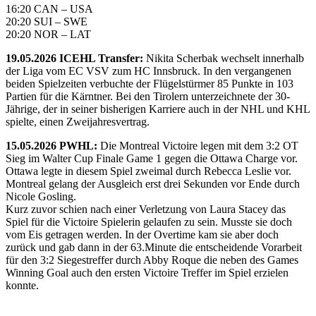
16:20 CAN – USA
20:20 SUI – SWE
20:20 NOR – LAT
19.05.2026 ICEHL Transfer:
Nikita Scherbak wechselt innerhalb
der Liga vom EC VSV zum HC Innsbruck. In den vergangenen
beiden Spielzeiten verbuchte der Flügelstürmer 85 Punkte in 103
Partien für die Kärntner. Bei den Tirolern unterzeichnete der 30-
Jährige, der in seiner bisherigen Karriere auch in der NHL und KHL
spielte, einen Zweijahresvertrag.
15.05.2026 PWHL:
Die Montreal Victoire legen mit dem 3:2 OT
Sieg im Walter Cup Finale Game 1 gegen die Ottawa Charge vor.
Ottawa legte in diesem Spiel zweimal durch Rebecca Leslie vor.
Montreal gelang der Ausgleich erst drei Sekunden vor Ende durch
Nicole Gosling.
Kurz zuvor schien nach einer Verletzung von Laura Stacey das
Spiel für die Victoire Spielerin gelaufen zu sein. Musste sie doch
vom Eis getragen werden. In der Overtime kam sie aber doch
zurück und gab dann in der 63.Minute die entscheidende Vorarbeit
für den 3:2 Siegestreffer durch Abby Roque die neben des Games
Winning Goal auch den ersten Victoire Treffer im Spiel erzielen
konnte.