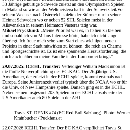
33-Jährige gebürtige Schwede zuletzt an den Olympischen Spielen
in Mailand so wie an der Weltmeisterschaft in der Schweiz teil.Vor
seinem Wechsel nach Österreich spielte der Stürmer nur in seiner
Heimat Schweden wo er neben 52 SHL Spielen meist in der
Allsvenskan in seinem Heimatort Vasteras tätig war.
Mikael Frycklund:
„Meine Priorität war es, in Italien zu bleiben
und sobald ich von Milans Interesse hörte, habe ich nicht lange
überlegt. Ich freue mich sehr, zum Start eines wichtigen neuen
Projekts in einer Stadt mitwirken zu können, die reich an Charme
und Sportgeschichte ist. Es ist eine spannende Herausforderung, die
mich auch näher an meine Familie in der Lombardei bringt.“
29.07.2025: ICEHL Transfer:
Verteidiger William MacKinnon ist
die fünfte Neuverpflichtung des EC-KAC. Der 26-jährige US-
Amerikaner, der zuletzt in der ECHL spielte, kommt erstmals nach
Europa. Seine Juniorenzeit verlief typisch über die NCAA wo er für
die Univ. of New Hampshire spielte. Danach ging es in die ECHL.
Neben seinen insgesamt 203 Spielen in der ECHL absolvierte der
US Amerikaner auch 89 Spiele in der AHL.
Travis ST. DENIS #74 (EC Red Bull Salzburg) Photo: Werner
Krainbucher / Puckfans.at
22.07.2026 ICEHL Transfer: Der EC KAC verpflichtet Travis St.