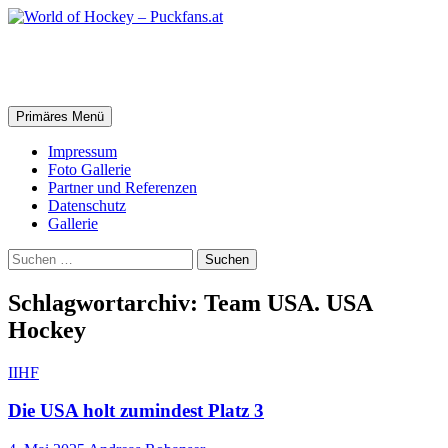
Zum
Inhalt
springen
World of Hockey – Puckfans.at
Suchen
Primäres Menü
Impressum
Foto Gallerie
Partner und Referenzen
Datenschutz
Gallerie
Suchen
nach:
Schlagwortarchiv: Team USA. USA
Hockey
IIHF
Die USA holt zumindest Platz 3