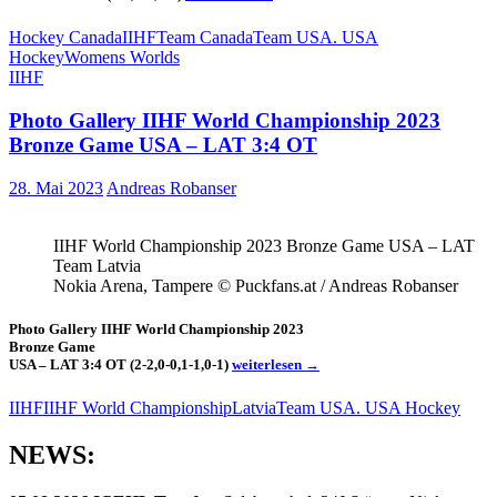
Gallery
IIHF
Hockey Canada
IIHF
Team Canada
Team USA. USA
Women’s
Hockey
Womens Worlds
World
IIHF
2025,
CAN
Photo Gallery IIHF World Championship 2023
–
USA
Bronze Game USA – LAT 3:4 OT
1:2
28. Mai 2023
Andreas Robanser
IIHF World Championship 2023 Bronze Game USA – LAT
Team Latvia
Nokia Arena, Tampere © Puckfans.at / Andreas Robanser
Photo Gallery IIHF World Championship 2023
Bronze Game
Photo
USA – LAT 3:4 OT (2-2,0-0,1-1,0-1)
weiterlesen
→
Gallery
IIHF
IIHF
IIHF World Championship
Latvia
Team USA. USA Hockey
World
Championship
NEWS:
2023
Bronze
Game