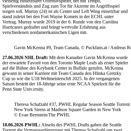
vielseitig einsetzbarer Offensivspieler, der mit Tempo,
Spielverständnis und Zug zum Tor für Akzente im Angriffsspiel
sorgen soll. Murray (24) ist als Center und Left Wing einsetzbar und
stand zuletzt bei den Fort Wayne Komets in der ECHL unter
Vertrag. Murray wurde 2019 in der 6. Runde von den Carolina
Hurricanes gedraftet und bringt wertvolle Erfahrung aus
verschiedenen nordamerikanischen Ligen mit.
Gavin McKenna #9, Team Canada, © Puckfans.at / Andreas R
27.06.2026 NHL Draft:
Mit dem Kanadier Gavin McKenna wurde
der erwartete Favorit von den Toronto Maple Leafs als erster Spieler
auf die Bühne des Keybank Center in Buffalo gerufen. McKenna
gewann in seiner Karriere mit Team Canada den Hlinka Gretzky
Cup so wie die U18 Weltmeisterschft 2025. In der vergangenen
Saison bestritt der 18-Jährige seine erste NCAA Spielzeit für die
Penn State Univ.ersity.
Theresa Schafzahl #37, PWHL Regular Season Seattle Torrent 
New York Sirens at Madison Square Garden in New York
© Evan Bernstein/The PWHL
18.06.2026 PWHL:
Abseits des PWHL Drafts gaben die Seattle
Torrent die Vertragsverlängerung mit Theresa Schafzahl um zwei