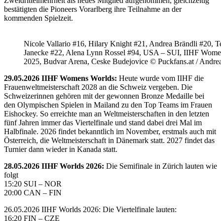
Zweidrittelmehrheit als neues Mitglied aufgenommen, gleichzeitig
bestätigten die Pioneers Vorarlberg ihre Teilnahme an der
kommenden Spielzeit.
Nicole Vallario #16, Hilary Knight #21, Andrea Brändli #20, T
Janecke #22, Alena Lynn Rossel #94, USA – SUI, IIHF Wome
2025, Budvar Arena, Ceske Budejovice © Puckfans.at / Andre
29.05.2026 IIHF Womens Worlds:
Heute wurde vom IIHF die
Frauenweltmeisterschaft 2028 an die Schweiz vergeben. Die
Schweizerinnen gehören mit der gewonnen Bronze Medaille bei
den Olympischen Spielen in Mailand zu den Top Teams im Frauen
Eishockey. So erreichte man an Weltmeisterschaften in den letzten
fünf Jahren immer das Viertelfinale und stand dabei drei Mal im
Halbfinale. 2026 findet bekanntlich im November, erstmals auch mit
Österreich, die Weltmeisterschaft in Dänemark statt. 2027 findet das
Turnier dann wieder in Kanada statt.
28.05.2026 IIHF Worlds 2026:
Die Semifinale in Zürich lauten wie
folgt
15:20 SUI – NOR
20:00 CAN – FIN
26.05.2026 IIHF Worlds 2026: Die Viertelfinale lauten:
16:20 FIN – CZE