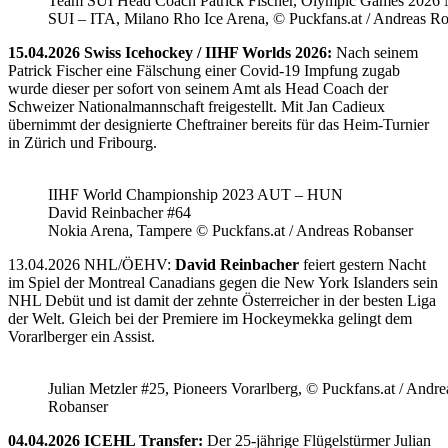
Team SUI Head Coach Patrick Fischer, Olympic Games 202
SUI – ITA, Milano Rho Ice Arena, © Puckfans.at / Andreas R
15.04.2026 Swiss Icehockey / IIHF Worlds 2026:
Nach seinem
Patrick Fischer eine Fälschung einer Covid-19 Impfung zugab
wurde dieser per sofort von seinem Amt als Head Coach der
Schweizer Nationalmannschaft freigestellt. Mit Jan Cadieux
übernimmt der designierte Cheftrainer bereits für das Heim-Turnier
in Zürich und Fribourg.
IIHF World Championship 2023 AUT – HUN
David Reinbacher #64
Nokia Arena, Tampere © Puckfans.at / Andreas Robanser
13.04.2026 NHL/ÖEHV:
David Reinbacher
feiert gestern Nacht
im Spiel der Montreal Canadians gegen die New York Islanders sein
NHL Debüt und ist damit der zehnte Österreicher in der besten Liga
der Welt. Gleich bei der Premiere im Hockeymekka gelingt dem
Vorarlberger ein Assist.
Julian Metzler #25, Pioneers Vorarlberg, © Puckfans.at / Andre
Robanser
04.04.2026 ICEHL Transfer:
Der 25-jährige Flügelstürmer Julian