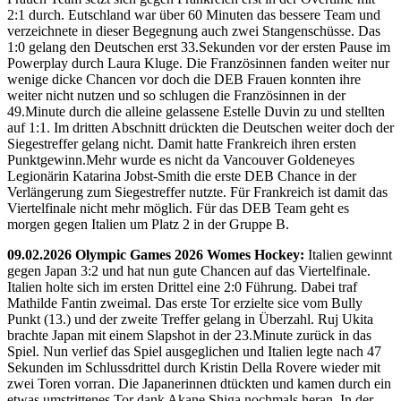
2:1 durch. Eutschland war über 60 Minuten das bessere Team und
verzeichnete in dieser Begegnung auch zwei Stangenschüsse. Das
1:0 gelang den Deutschen erst 33.Sekunden vor der ersten Pause im
Powerplay durch Laura Kluge. Die Französinnen fanden weiter nur
wenige dicke Chancen vor doch die DEB Frauen konnten ihre
weiter nicht nutzen und so schlugen die Französinnen in der
49.Minute durch die alleine gelassene Estelle Duvin zu und stellten
auf 1:1. Im dritten Abschnitt drückten die Deutschen weiter doch der
Siegestreffer gelang nicht. Damit hatte Frankreich ihren ersten
Punktgewinn.Mehr wurde es nicht da Vancouver Goldeneyes
Legionärin Katarina Jobst-Smith die erste DEB Chance in der
Verlängerung zum Siegestreffer nutzte. Für Frankreich ist damit das
Viertelfinale nicht mehr möglich. Für das DEB Team geht es
morgen gegen Italien um Platz 2 in der Gruppe B.
09.02.2026 Olympic Games 2026 Womes Hockey:
Italien gewinnt
gegen Japan 3:2 und hat nun gute Chancen auf das Viertelfinale.
Italien holte sich im ersten Drittel eine 2:0 Führung. Dabei traf
Mathilde Fantin zweimal. Das erste Tor erzielte sice vom Bully
Punkt (13.) und der zweite Treffer gelang in Überzahl. Ruj Ukita
brachte Japan mit einem Slapshot in der 23.Minute zurück in das
Spiel. Nun verlief das Spiel ausgeglichen und Italien legte nach 47
Sekunden im Schlussdrittel durch Kristin Della Rovere wieder mit
zwei Toren vorran. Die Japanerinnen dtückten und kamen durch ein
etwas umstrittenes Tor dank Akane Shiga nochmals heran. In der