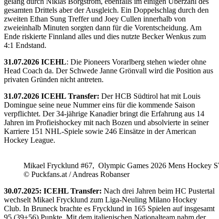
gelang durch Niklas Borgström, ebenfalls im einigen Überzahl des
gesamten Drittels aber der Ausgleich. Ein Doppelschlag durch den
zweiten Ethan Sung Treffer und Joey Cullen innerhalb von
zweieinhalb Minuten sorgten dann für die Vorentscheidung. Am
Ende riskierte Finnland alles und dies nutzte Becker Wenkus zum
4:1 Endstand.
31.07.2026 ICEHL
: Die Pioneers Vorarlberg stehen wieder ohne
Head Coach da. Der Schwede Janne Grönvall wird die Position aus
privaten Gründen nicht antreten.
31.07.2026 ICEHL Transfer:
Der HCB Südtirol hat mit Louis
Domingue seine neue Nummer eins für die kommende Saison
verpflichtet. Der 34-jährige Kanadier bringt die Erfahrung aus 14
Jahren im Profieishockey mit nach Bozen und absolvierte in seiner
Karriere 151 NHL-Spiele sowie 246 Einsätze in der American
Hockey League.
Mikael Frycklund #67, Olympic Games 2026 Mens Hockey 
© Puckfans.at / Andreas Robanser
30.07.2025: ICEHL Transfer:
Nach drei Jahren beim HC Pustertal
wechselt Mikael Frycklund zum Liga-Neuling Milano Hockey
Club. In Bruneck brachte es Frycklund in 165 Spielen auf insgesamt
95 (39+56) Punkte. Mit dem italienischen Nationalteam nahm der