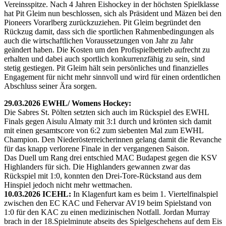
Vereinsspitze. Nach 4 Jahren Eishockey in der höchsten Spielklasse
hat Pit Gleim nun beschlossen, sich als Präsident und Mäzen bei den
Pioneers Vorarlberg zurückzuziehen. Pit Gleim begründet den
Rückzug damit, dass sich die sportlichen Rahmenbedingungen als
auch die wirtschaftlichen Voraussetzungen von Jahr zu Jahr
geändert haben. Die Kosten um den Profispielbetrieb aufrecht zu
erhalten und dabei auch sportlich konkurrenzfähig zu sein, sind
stetig gestiegen. Pit Gleim hält sein persönliches und finanzielles
Engagement für nicht mehr sinnvoll und wird für einen ordentlichen
Abschluss seiner Ära sorgen.
29.03.2026 EWHL/ Womens Hockey:
Die Sabres St. Pölten setzten sich auch im Rückspiel des EWHL
Finals gegen Aisulu Almaty mit 3:1 durch und krönten sich damit
mit einen gesamtscore von 6:2 zum siebenten Mal zum EWHL
Champion. Den Niederösterreicherinnen gelang damit die Revanche
für das knapp verlorene Finale in der vergangenen Saison.
Das Duell um Rang drei entschied MAC Budapest gegen die KSV
Highlanders für sich. Die Highlanders gewannen zwar das
Rückspiel mit 1:0, konnten den Drei-Tore-Rückstand aus dem
Hinspiel jedoch nicht mehr wettmachen.
10.03.2026 ICEHL:
In Klagenfurt kam es beim 1. Viertelfinalspiel
zwischen den EC KAC und Fehervar AV19 beim Spielstand von
1:0 für den KAC zu einen medizinischen Notfall. Jordan Murray
brach in der 18.Spielminute abseits des Spielgeschehens auf dem Eis