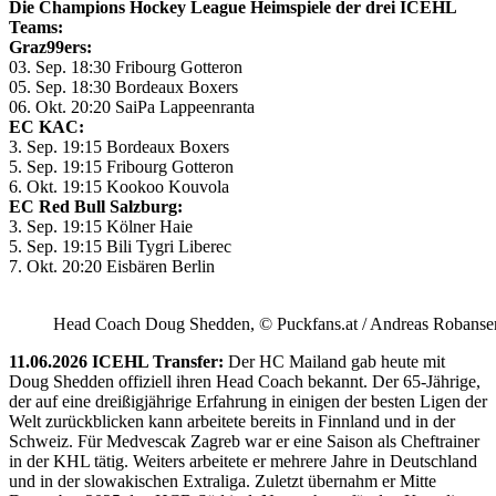
Die Champions Hockey League Heimspiele der drei ICEHL
Teams:
Graz99ers:
03. Sep. 18:30 Fribourg Gotteron
05. Sep. 18:30 Bordeaux Boxers
06. Okt. 20:20 SaiPa Lappeenranta
EC KAC:
3. Sep. 19:15 Bordeaux Boxers
5. Sep. 19:15 Fribourg Gotteron
6. Okt. 19:15 Kookoo Kouvola
EC Red Bull Salzburg:
3. Sep. 19:15 Kölner Haie
5. Sep. 19:15 Bili Tygri Liberec
7. Okt. 20:20 Eisbären Berlin
Head Coach Doug Shedden, © Puckfans.at / Andreas Robanse
11.06.2026 ICEHL Transfer:
Der HC Mailand gab heute mit
Doug Shedden offiziell ihren Head Coach bekannt. Der 65-Jährige,
der auf eine dreißigjährige Erfahrung in einigen der besten Ligen der
Welt zurückblicken kann arbeitete bereits in Finnland und in der
Schweiz. Für Medvescak Zagreb war er eine Saison als Cheftrainer
in der KHL tätig. Weiters arbeitete er mehrere Jahre in Deutschland
und in der slowakischen Extraliga. Zuletzt übernahm er Mitte