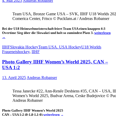
4. Mai 2025
Andreas Robanser
Team USA, Bronze Game USA – SVK, IIHF U18 Worlds 202
Comerica Center, Frisco © Puckfans.at / Andreas Robanser
Bei der U18 Heimweltmeisterschaft feiert Team USA einen knappen 4:3
Die
Overtime Sieg über die Slowakei und holt so zumindest Platz 3.
weiterlesen
USA
→
holt
zumindest
IIHF
Slovakia Hockey
Team USA. USA Hockey
U18 Worlds
Platz
Fraueneishockey
,
IIHF
3
Photo Gallery IIHF Women’s World 2025, CAN –
USA 1:2
13. April 2025
Andreas Robanser
Tessa Janecke #22, Ann-Renée Desbiens #35, CAN – USA, I
Women’s World 2025, Budvar Arena, Ceske Budejovice © Puck
Andreas Robanser
Photo Gallery IIHF Women’s World 2025
Photo
CAN – USA 1:2 (0-1,0-1,1-0)
weiterlesen
→