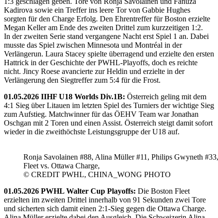
1:3 geschlagen geben. Tore von Ronja Savolainen und Fanuza
Kadirova sowie ein Treffer ins leere Tor von Gabbie Hughes
sorgten für den Charge Erfolg. Den Ehrentreffer für Boston erzielte
Megan Keller am Ende des zweiten Drittel zum kurzzeitigen 1:2.
In der zweiten Serie stand vergangene Nacht erst Spiel 1 an. Dabei
musste das Spiel zwischen Minnesota und Montréal in der
Verlängerun. Laura Stacey spielte überragend und erzielte den ersten
Hattrick in der Geschichte der PWHL-Playoffs, doch es reichte
nicht. Jincy Roese avancierte zur Heldin und erzielte in der
Verlängerung den Siegtreffer zum 5:4 für die Frost.
01.05.2026 IIHF U18 Worlds Div.1B:
Österreich geling mit dem
4:1 Sieg über Litauen im letzten Spiel des Turniers der wichtige Sieg
zum Aufstieg. Matchwinner für das ÖEHV Team war Jonathan
Oschgan mit 2 Toren und einen Assist. Österreich steigt damit sofort
wieder in die zweithöchste Leistungsgruppe der U18 auf.
Ronja Savolainen #88, Alina Müller #11, Philips Gwyneth #33
Fleet vs. Ottawa Charge,
© CREDIT PWHL, CHINA_WONG PHOTO
01.05.2026 PWHL Walter Cup Playoffs:
Die Boston Fleet
erzielten im zweiten Drittel innerhalb von 91 Sekunden zwei Tore
und sicherten sich damit einen 2:1-Sieg gegen die Ottawa Charge.
Alina Müller erzielte dabei den Ausgleich. Die Schweizerin Alina