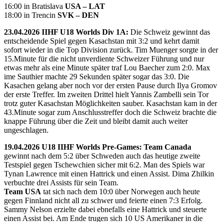
16:00 in Bratislava
USA – LAT
18:00 in Trencin
SVK – DEN
23.04.2026 IIHF U18 Worlds Div 1A:
Die Schweiz gewinnt das
entscheidende Spiel gegen Kasachstan mit 3:2 und kehrt damit
sofort wieder in die Top Division zurück. Tim Muenger sorgte in der
15.Minute für die nicht unverdiente Schweizer Führung und nur
etwas mehr als eine Minute später traf Lou Baecher zum 2:0. Max
ime Sauthier machte 29 Sekunden später sogar das 3:0. Die
Kasachen gelang aber noch vor der ersten Pause durch Ilya Gromov
der erste Treffer. Im zweiten Drittel hielt Yannis Zambelli sein Tor
trotz guter Kasachstan Möglichkeiten sauber. Kasachstan kam in der
43.Minute sogar zum Anschlusstreffer doch die Schweiz brachte die
knappe Führung über die Zeit und bleibt damit auch weiter
ungeschlagen.
19.04.2026 U18 IIHF Worlds Pre-Games: Team Canada
gewinnt nach dem 5:2 über Schweden auch das heutige zweite
Testspiel gegen Tschewchien sicher mit 6:2. Man des Spiels war
Tynan Lawrence mit einen Hattrick und einen Assist. Dima Zhilkin
verbuchte drei Assists für sein Team.
Team USA
tat sich nach dem 10:0 über Norwegen auch heute
gegen Finnland nicht all zu schwer und feierte einen 7:3 Erfolg.
Sammy Nelson erzielte dabei ebnefalls eine Hattrick und steuerte
einen Assist bei. Am Ende trugen sich 10 US Amerikaner in die