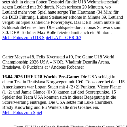
setzt sich in einem flotten Testspiel für die U18 Weltmeisterschaft
gegen Lettland mit 3:0 durch. Nach torlosen 20 Minuten, wo
Lettland mehr vom Spiel hatte sorgte Tim Hartmann (34.Min) für
die DEB Führung. Lukas Steihauser erhöhte in Minute 39. Lettland
vergab im Spiel zahlreiche Powerplays, Das DEB Team nutzte im
Schlussdrittel eines ihrer Überzahlspiele durch Jonas Schwarz zum
3:0. DEB Torhüter Max Bolle feierte damit auch ein Shutout.
Mehr Fotos zum U18 Spiel LAT – GER 0:3
Carter Meyer #18, Felix Kvernstad #19, Pre Game U18 World
Championship 2026 USA – NOR, Vladimír Dzurilla Arena,
Bratislava, © Puckfans.at / Andreas Robanser
16.04.2026 IIHF U18 Worlds Pre-Game:
Die USA schlägt in
einem Test in Bratislava Norgwegen mit 10:0. Topscorer bei den US
Amerikanern war Logan Stuart mit 4 (2+2) Punkten. Victor Plante
(1+2) und Jamie Glance (0+3) kamen auf drei Scorerpunkte. 15
Spieler des Team USA konnten sich in dieser Begegnung in die
Scorerwertung eintragen. Die USA setzte mit Luke Carrithers,
Brady Knowling und Eli Winters alle drei Goalies ein.
Mehr Fotos zum Spiel