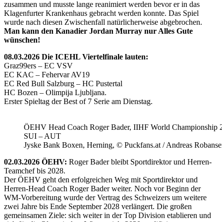
zusammen und musste lange reanimiert werden bevor er in das
Klagenfurter Krankenhaus gebracht werden konnte. Das Spiel
wurde nach diesen Zwischenfall natürlicherweise abgebrochen.
Man kann den Kanadier Jordan Murray nur Alles Gute
wünschen!
08.03.2026 Die ICEHL Viertelfinale lauten:
Graz99ers – EC VSV
EC KAC – Fehervar AV19
EC Red Bull Salzburg – HC Pustertal
HC Bozen – Olimpija Ljubljana.
Erster Spieltag der Best of 7 Serie am Dienstag.
ÖEHV Head Coach Roger Bader, IIHF World Championship 
SUI – AUT
Jyske Bank Boxen, Herning, © Puckfans.at / Andreas Robanse
02.03.2026 ÖEHV:
Roger Bader bleibt Sportdirektor und Herren-
Teamchef bis 2028.
Der ÖEHV geht den erfolgreichen Weg mit Sportdirektor und
Herren-Head Coach Roger Bader weiter. Noch vor Beginn der
WM-Vorbereitung wurde der Vertrag des Schweizers um weitere
zwei Jahre bis Ende September 2028 verlängert. Die großen
gemeinsamen Ziele: sich weiter in der Top Division etablieren und