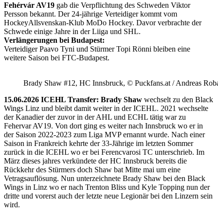
Fehérvár AV19
gab die Verpflichtung des Schweden Viktor
Persson bekannt. Der 24-jährige Verteidiger kommt vom
HockeyAllsvenskan-Klub MoDo Hockey. Davor verbrachte der
Schwede einige Jahre in der Liiga und SHL.
Verlängerungen bei Budapest:
Verteidiger Paavo Tyni und Stürmer Topi Rönni bleiben eine
weitere Saison bei FTC-Budapest.
Brady Shaw #12, HC Innsbruck, © Puckfans.at / Andreas Rob
15.06.2026 ICEHL Transfer: Brady Shaw
wechselt zu den Black
Wings Linz und bleibt damit weiter in der ICEHL. 2021 wechselte
der Kanadier der zuvor in der AHL und ECHL tätig war zu
Fehervar AV19. Von dort ging es weiter nach Innsbruck wo er in
der Saison 2022-2023 zum Liga MVP ernannt wurde. Nach einer
Saison in Frankreich kehrte der 33-Jährige im letzten Sommer
zurück in die ICEHL wo er bei Ferencvarosi TC unterschrieb. Im
März dieses jahres verkündete der HC Innsbruck bereits die
Rückkehr des Stürmers doch Shaw bat Mitte mai um eine
Vetragsauflösung. Nun unterzeichnete Brady Shaw bei den Black
Wings in Linz wo er nach Trenton Bliss und Kyle Topping nun der
dritte und vorerst auch der letzte neue Legionär bei den Linzern sein
wird.