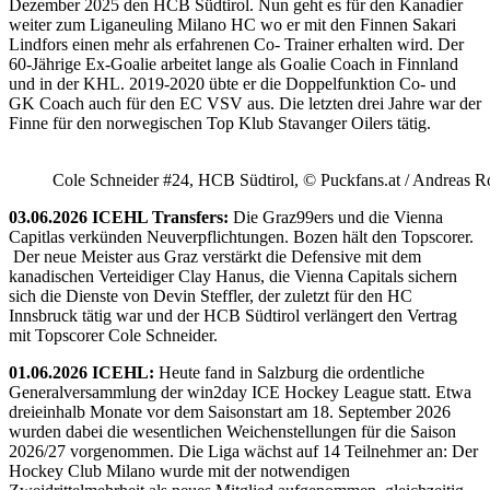
Dezember 2025 den HCB Südtirol. Nun geht es für den Kanadier
weiter zum Liganeuling Milano HC wo er mit den Finnen Sakari
Lindfors einen mehr als erfahrenen Co- Trainer erhalten wird. Der
60-Jährige Ex-Goalie arbeitet lange als Goalie Coach in Finnland
und in der KHL. 2019-2020 übte er die Doppelfunktion Co- und
GK Coach auch für den EC VSV aus. Die letzten drei Jahre war der
Finne für den norwegischen Top Klub Stavanger Oilers tätig.
Cole Schneider #24, HCB Südtirol, © Puckfans.at / Andreas R
03.06.2026 ICEHL Transfers:
Die Graz99ers und die Vienna
Capitlas verkünden Neuverpflichtungen. Bozen hält den Topscorer.
Der neue Meister aus Graz verstärkt die Defensive mit dem
kanadischen Verteidiger Clay Hanus, die Vienna Capitals sichern
sich die Dienste von Devin Steffler, der zuletzt für den HC
Innsbruck tätig war und der HCB Südtirol verlängert den Vertrag
mit Topscorer Cole Schneider.
01.06.2026 ICEHL:
Heute fand in Salzburg die ordentliche
Generalversammlung der win2day ICE Hockey League statt. Etwa
dreieinhalb Monate vor dem Saisonstart am 18. September 2026
wurden dabei die wesentlichen Weichenstellungen für die Saison
2026/27 vorgenommen. Die Liga wächst auf 14 Teilnehmer an: Der
Hockey Club Milano wurde mit der notwendigen