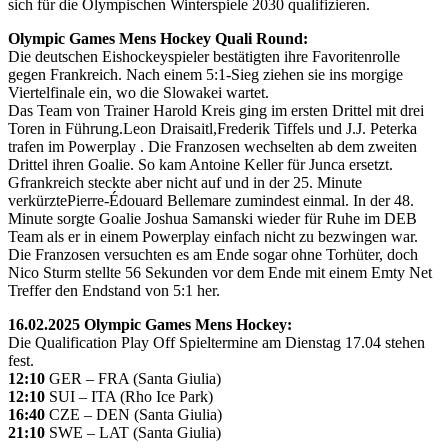
sich für die Olympischen Winterspiele 2030 qualifizieren.
Olympic Games Mens Hockey Quali Round:
Die deutschen Eishockeyspieler bestätigten ihre Favoritenrolle
gegen Frankreich. Nach einem 5:1-Sieg ziehen sie ins morgige
Viertelfinale ein, wo die Slowakei wartet.
Das Team von Trainer Harold Kreis ging im ersten Drittel mit drei
Toren in Führung.Leon Draisaitl,Frederik Tiffels und J.J. Peterka
trafen im Powerplay . Die Franzosen wechselten ab dem zweiten
Drittel ihren Goalie. So kam Antoine Keller für Junca ersetzt.
Gfrankreich steckte aber nicht auf und in der 25. Minute
verkürztePierre-Édouard Bellemare zumindest einmal. In der 48.
Minute sorgte Goalie Joshua Samanski wieder für Ruhe im DEB
Team als er in einem Powerplay einfach nicht zu bezwingen war.
Die Franzosen versuchten es am Ende sogar ohne Torhüter, doch
Nico Sturm stellte 56 Sekunden vor dem Ende mit einem Emty Net
Treffer den Endstand von 5:1 her.
16.02.2025 Olympic Games Mens Hockey:
Die Qualification Play Off Spieltermine am Dienstag 17.04 stehen
fest.
12:10
GER – FRA (Santa Giulia)
12:10
SUI – ITA (Rho Ice Park)
16:40
CZE – DEN (Santa Giulia)
21:10
SWE – LAT (Santa Giulia)