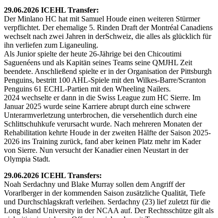
29.06.2026 ICEHL Transfer:
Der Minlano HC hat mit Samuel Houde einen weiteren Stürmer
verpflichtet. Der ehemalige 5. Rinden Draft der Montréal Canadiens
wechselt nach zwei Jahren in derSchweiz, die alles als glücklich für
ihn verliefen zum Liganeuling.
Als Junior spielte der heute 26-Jährige bei den Chicoutimi
Saguenéens und als Kapitän seines Teams seine QMJHL Zeit
beendete. Anschließend spielte er in der Organisation der Pittsburgh
Penguins, bestritt 100 AHL-Spiele mit den Wilkes-Barre/Scranton
Penguins 61 ECHL-Partien mit den Wheeling Nailers.
2024 wechselte er dann in die Swiss League zum HC Sierre. Im
Januar 2025 wurde seine Karriere abrupt durch eine schwere
Unterarmverletzung unterbrochen, die versehentlich durch eine
Schlittschuhkufe verursacht wurde. Nach mehreren Monaten der
Rehabilitation kehrte Houde in der zweiten Hälfte der Saison 2025-
2026 ins Training zurück, fand aber keinen Platz mehr im Kader
von Sierre. Nun versucht der Kanadier einen Neustart in der
Olympia Stadt.
29.06.2026 ICEHL Transfers:
Noah Serdachny und Blake Murray sollen dem Angriff der
Vorarlberger in der kommenden Saison zusätzliche Qualität, Tiefe
und Durchschlagskraft verleihen. Serdachny (23) lief zuletzt für die
Long Island University in der NCAA auf. Der Rechtsschütze gilt als