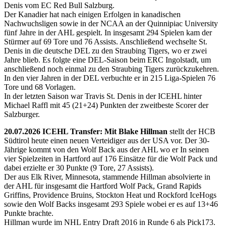
Denis vom EC Red Bull Salzburg.
Der Kanadier hat nach einigen Erfolgen in kanadischen
Nachwuchsligen sowie in der NCAA an der Quinnipiac University
fünf Jahre in der AHL gespielt. In insgesamt 294 Spielen kam der
Stürmer auf 69 Tore und 76 Assists. Anschließend wechselte St.
Denis in die deutsche DEL zu den Straubing Tigers, wo er zwei
Jahre blieb. Es folgte eine DEL-Saison beim ERC Ingolstadt, um
anschließend noch einmal zu den Straubing Tigers zurückzukehren.
In den vier Jahren in der DEL verbuchte er in 215 Liga-Spielen 76
Tore und 68 Vorlagen.
In der letzten Saison war Travis St. Denis in der ICEHL hinter
Michael Raffl mit 45 (21+24) Punkten der zweitbeste Scorer der
Salzburger.
20.07.2026 ICEHL Transfer: Mit Blake Hillman
stellt der HCB
Südtirol heute einen neuen Verteidiger aus der USA vor. Der 30-
Jährige kommt von den Wolf Back aus der AHL wo er In seinen
vier Spielzeiten in Hartford auf 176 Einsätze für die Wolf Pack und
dabei erzielte er 30 Punkte (9 Tore, 27 Assists).
Der aus Elk River, Minnesota, stammende Hillman absolvierte in
der AHL für insgesamt die Hartford Wolf Pack, Grand Rapids
Griffins, Providence Bruins, Stockton Heat und Rockford IceHogs
sowie den Wolf Backs insgesamt 293 Spiele wobei er es auf 13+46
Punkte brachte.
Hillman wurde im NHL Entry Draft 2016 in Runde 6 als Pick173.