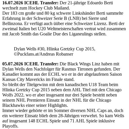
16.07.2026 ICEHL Transfer:
Der 21-jährige Edoardo Berti
wechselt zum Hockey Club Mailand.
Der 183 cm große und 80 kg schwere Linkshänder Berti sammelte
Erfahrung in der Schweizer Serie B (LNB) bei Sierre und
Bellinzona. Er verfügt auch üüber eine Schweizer Lizenz. Berti der
zweimal Italien bei U20 Weltmeisterschaften vertrat wird zusammen
mit Jacob Smith das Goalie Due des Liganeulings stellen.
Dylan Wells #30, Hlinka Gretzky Cup 2015,
©Puckfans.at/Andreas Robanser
05.07.2026 ICEHL Transfer:
Die Black Wings Linz haben mit
Dylan Wells den Nachfolger für Rasmus Tirronen gefunden. Der
Kanadier kommt aus der ECHL wo er in der abgelaufenen Saison
Kansas City Mavericks im Finale stand.
So bleibt der Titelgewinn mit dem kanadischen U18 Team beim
Hlinka Gretzky Cup 2015 neben dem AHL Titel mit den Chicago
Wolfs 2022, wo er aber insgesamt nur drei Spiele bestritt neben
seinem NHL Premieren Einsatz in der NHL für die Chicago
Blackhawks einer seiner Highlights.
Immer wieder gehörte er im Sommer diversen NHL Caps an, doch
ein weiterer Einsatz blieb dem 28-Jährigen verwehrt. So kam Wells
auf insgesamt 148 ECHL Spiele und 71 AHL Spiele inklusive
Playoffs.