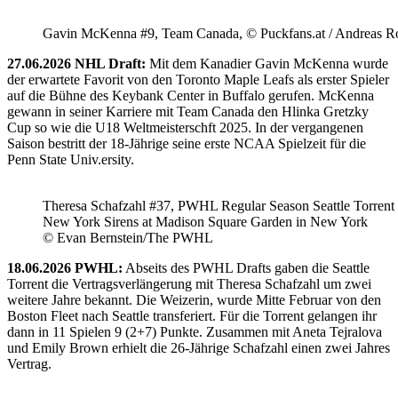
Gavin McKenna #9, Team Canada, © Puckfans.at / Andreas R
27.06.2026 NHL Draft:
Mit dem Kanadier Gavin McKenna wurde
der erwartete Favorit von den Toronto Maple Leafs als erster Spieler
auf die Bühne des Keybank Center in Buffalo gerufen. McKenna
gewann in seiner Karriere mit Team Canada den Hlinka Gretzky
Cup so wie die U18 Weltmeisterschft 2025. In der vergangenen
Saison bestritt der 18-Jährige seine erste NCAA Spielzeit für die
Penn State Univ.ersity.
Theresa Schafzahl #37, PWHL Regular Season Seattle Torrent 
New York Sirens at Madison Square Garden in New York
© Evan Bernstein/The PWHL
18.06.2026 PWHL:
Abseits des PWHL Drafts gaben die Seattle
Torrent die Vertragsverlängerung mit Theresa Schafzahl um zwei
weitere Jahre bekannt. Die Weizerin, wurde Mitte Februar von den
Boston Fleet nach Seattle transferiert. Für die Torrent gelangen ihr
dann in 11 Spielen 9 (2+7) Punkte. Zusammen mit Aneta Tejralova
und Emily Brown erhielt die 26-Jährige Schafzahl einen zwei Jahres
Vertrag.