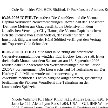
Cole Schneider #24, HCB Südtirol, © Puckfans.at / Andreas R
03.06.2026 ICEHL Transfers:
Die Graz99ers und die Vienna
Capitlas verkünden Neuverpflichtungen. Bozen hält den Topscorer.
Der neue Meister aus Graz verstärkt die Defensive mit dem
kanadischen Verteidiger Clay Hanus, die Vienna Capitals sichern
sich die Dienste von Devin Steffler, der zuletzt für den HC
Innsbruck tätig war und der HCB Südtirol verlängert den Vertrag
mit Topscorer Cole Schneider.
01.06.2026 ICEHL:
Heute fand in Salzburg die ordentliche
Generalversammlung der win2day ICE Hockey League statt. Etwa
dreieinhalb Monate vor dem Saisonstart am 18. September 2026
wurden dabei die wesentlichen Weichenstellungen für die Saison
2026/27 vorgenommen. Die Liga wächst auf 14 Teilnehmer an: Der
Hockey Club Milano wurde mit der notwendigen
Zweidrittelmehrheit als neues Mitglied aufgenommen, gleichzeitig
bestätigten die Pioneers Vorarlberg ihre Teilnahme an der
kommenden Spielzeit.
Nicole Vallario #16, Hilary Knight #21, Andrea Brändli #20, T
Janecke #22, Alena Lynn Rossel #94, USA – SUI, IIHF Wome
2025, Budvar Arena, Ceske Budejovice © Puckfans.at / Andre