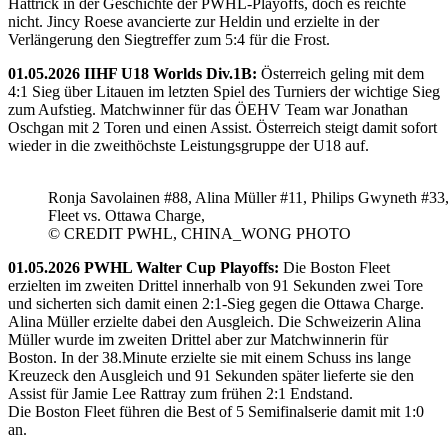
Hattrick in der Geschichte der PWHL-Playoffs, doch es reichte
nicht. Jincy Roese avancierte zur Heldin und erzielte in der
Verlängerung den Siegtreffer zum 5:4 für die Frost.
01.05.2026 IIHF U18 Worlds Div.1B:
Österreich geling mit dem
4:1 Sieg über Litauen im letzten Spiel des Turniers der wichtige Sieg
zum Aufstieg. Matchwinner für das ÖEHV Team war Jonathan
Oschgan mit 2 Toren und einen Assist. Österreich steigt damit sofort
wieder in die zweithöchste Leistungsgruppe der U18 auf.
Ronja Savolainen #88, Alina Müller #11, Philips Gwyneth #33
Fleet vs. Ottawa Charge,
© CREDIT PWHL, CHINA_WONG PHOTO
01.05.2026 PWHL Walter Cup Playoffs:
Die Boston Fleet
erzielten im zweiten Drittel innerhalb von 91 Sekunden zwei Tore
und sicherten sich damit einen 2:1-Sieg gegen die Ottawa Charge.
Alina Müller erzielte dabei den Ausgleich. Die Schweizerin Alina
Müller wurde im zweiten Drittel aber zur Matchwinnerin für
Boston. In der 38.Minute erzielte sie mit einem Schuss ins lange
Kreuzeck den Ausgleich und 91 Sekunden später lieferte sie den
Assist für Jamie Lee Rattray zum frühen 2:1 Endstand.
Die Boston Fleet führen die Best of 5 Semifinalserie damit mit 1:0
an.