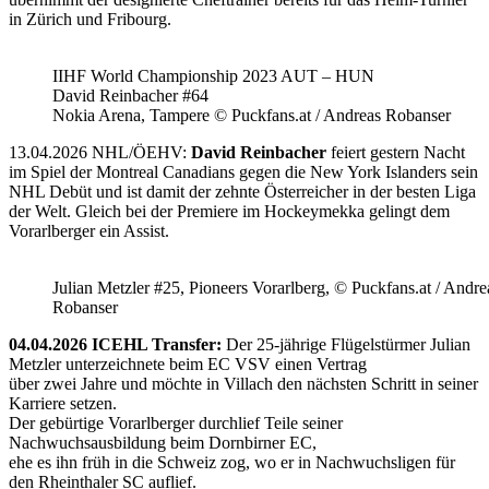
in Zürich und Fribourg.
IIHF World Championship 2023 AUT – HUN
David Reinbacher #64
Nokia Arena, Tampere © Puckfans.at / Andreas Robanser
13.04.2026 NHL/ÖEHV:
David Reinbacher
feiert gestern Nacht
im Spiel der Montreal Canadians gegen die New York Islanders sein
NHL Debüt und ist damit der zehnte Österreicher in der besten Liga
der Welt. Gleich bei der Premiere im Hockeymekka gelingt dem
Vorarlberger ein Assist.
Julian Metzler #25, Pioneers Vorarlberg, © Puckfans.at / Andre
Robanser
04.04.2026 ICEHL Transfer:
Der 25-jährige Flügelstürmer Julian
Metzler unterzeichnete beim EC VSV einen Vertrag
über zwei Jahre und möchte in Villach den nächsten Schritt in seiner
Karriere setzen.
Der gebürtige Vorarlberger durchlief Teile seiner
Nachwuchsausbildung beim Dornbirner EC,
ehe es ihn früh in die Schweiz zog, wo er in Nachwuchsligen für
den Rheinthaler SC auflief.