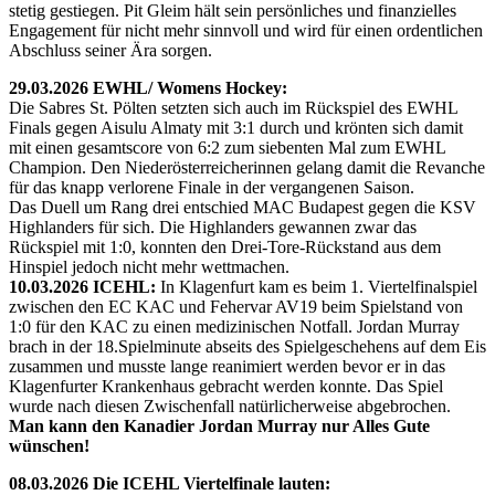
stetig gestiegen. Pit Gleim hält sein persönliches und finanzielles
Engagement für nicht mehr sinnvoll und wird für einen ordentlichen
Abschluss seiner Ära sorgen.
29.03.2026 EWHL/ Womens Hockey:
Die Sabres St. Pölten setzten sich auch im Rückspiel des EWHL
Finals gegen Aisulu Almaty mit 3:1 durch und krönten sich damit
mit einen gesamtscore von 6:2 zum siebenten Mal zum EWHL
Champion. Den Niederösterreicherinnen gelang damit die Revanche
für das knapp verlorene Finale in der vergangenen Saison.
Das Duell um Rang drei entschied MAC Budapest gegen die KSV
Highlanders für sich. Die Highlanders gewannen zwar das
Rückspiel mit 1:0, konnten den Drei-Tore-Rückstand aus dem
Hinspiel jedoch nicht mehr wettmachen.
10.03.2026 ICEHL:
In Klagenfurt kam es beim 1. Viertelfinalspiel
zwischen den EC KAC und Fehervar AV19 beim Spielstand von
1:0 für den KAC zu einen medizinischen Notfall. Jordan Murray
brach in der 18.Spielminute abseits des Spielgeschehens auf dem Eis
zusammen und musste lange reanimiert werden bevor er in das
Klagenfurter Krankenhaus gebracht werden konnte. Das Spiel
wurde nach diesen Zwischenfall natürlicherweise abgebrochen.
Man kann den Kanadier Jordan Murray nur Alles Gute
wünschen!
08.03.2026 Die ICEHL Viertelfinale lauten: