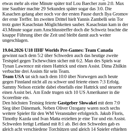
etwas mehr als eine Minute später traf Lou Baecher zum 2:0. Max
ime Sauthier machte 29 Sekunden später sogar das 3:0. Die
Kasachen gelang aber noch vor der ersten Pause durch Ilya Gromov
der erste Treffer. Im zweiten Drittel hielt Yannis Zambelli sein Tor
trotz guter Kasachstan Möglichkeiten sauber. Kasachstan kam in der
43.Minute sogar zum Anschlusstreffer doch die Schweiz brachte die
knappe Führung über die Zeit und bleibt damit auch weiter
ungeschlagen.
19.04.2026 U18 IIHF Worlds Pre-Games: Team Canada
gewinnt nach dem 5:2 über Schweden auch das heutige zweite
Testspiel gegen Tschewchien sicher mit 6:2. Man des Spiels war
Tynan Lawrence mit einen Hattrick und einen Assist. Dima Zhilkin
verbuchte drei Assists für sein Team.
Team USA
tat sich nach dem 10:0 über Norwegen auch heute
gegen Finnland nicht all zu schwer und feierte einen 7:3 Erfolg.
Sammy Nelson erzielte dabei ebnefalls eine Hattrick und steuerte
einen Assist bei. Am Ende trugen sich 10 US Amerikaner in die
Scorerliste ein.
Den höchsten Testsieg feierte
Gastgeber Slowakei
mit dem 7:0
Sieg über Dänemark. Neben Oliver Ozogany waren noch sechs
weitere Spieler für den WM Veranstalter erfolgreich. Jakub Floris,
Timothy Kazda und Ivan Matta erzielten je eine Tor und ein Assist.
Schweden fertigt Lettland mit 8:1 ab. Bei den Schweden gab es
gleich acht verschiedene Torchützen und gleich 14 Spieler erhielten