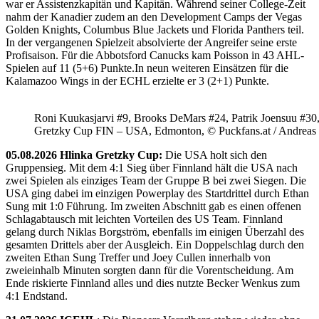
war er Assistenzkapitän und Kapitän. Während seiner College-Zeit
nahm der Kanadier zudem an den Development Camps der Vegas
Golden Knights, Columbus Blue Jackets und Florida Panthers teil.
In der vergangenen Spielzeit absolvierte der Angreifer seine erste
Profisaison. Für die Abbotsford Canucks kam Poisson in 43 AHL-
Spielen auf 11 (5+6) Punkte.In neun weiteren Einsätzen für die
Kalamazoo Wings in der ECHL erzielte er 3 (2+1) Punkte.
Roni Kuukasjarvi #9, Brooks DeMars #24, Patrik Joensuu #30
Gretzky Cup FIN – USA, Edmonton, © Puckfans.at / Andreas
05.08.2026 Hlinka Gretzky Cup:
Die USA holt sich den
Gruppensieg. Mit dem 4:1 Sieg über Finnland hält die USA nach
zwei Spielen als einziges Team der Gruppe B bei zwei Siegen. Die
USA ging dabei im einzigen Powerplay des Startdrittel durch Ethan
Sung mit 1:0 Führung. Im zweiten Abschnitt gab es einen offenen
Schlagabtausch mit leichten Vorteilen des US Team. Finnland
gelang durch Niklas Borgström, ebenfalls im einigen Überzahl des
gesamten Drittels aber der Ausgleich. Ein Doppelschlag durch den
zweiten Ethan Sung Treffer und Joey Cullen innerhalb von
zweieinhalb Minuten sorgten dann für die Vorentscheidung. Am
Ende riskierte Finnland alles und dies nutzte Becker Wenkus zum
4:1 Endstand.