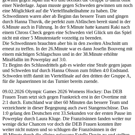
einer Niederlage. Japan musste gegen Schweden gewinnen um noch
eine Möglichkeit auf die Viertelfinalteilnahme zu haben. Die
Schwedinnen waren aber ab Beginn das bessere Team und gingen
durch Hanna Thuvik, die perfekt zum Abfäschen bereit stand in der
6.Minute auch in Führung. In der 9.Minute hatte kanami Raki nach
einem Chross Check gegen eine Schweden viel Glück um das Spiel
nicht mit einer 5 Minutenstarfe vorzeitig zu beenden.
Die Schwedinnen brauchten aber bis in den zweiten Abschnitt um
erneut zu treffen. In der 26.Minute war es dann Josefin Bouveng mit
einem mächtigen Schlagschuss und in der 38.Minute erhöhte
MiraHallin im Powerplay auf 3:0.
Tz Beginn des Schlussdrittels gab es wieder eine Strafe gegen japan
und Schweden traf durch Hanna Olsson zum frühen 4:0 Endstand.
Schweden trifft damit im Viertelfinale auf den dritten der Gruppe A,
für die Japanerinnen ist das Turnier bereits zuende.
09.02.2026 Olympic Games 2026 Womens Hockey: Das DEB
Frauen Team setzt sich gegen Frankreich erst in der Overtime mit
2:1 durch. Eutschland war über 60 Minuten das bessere Team und
verzeichnete in dieser Begegnung auch zwei Stangenschüsse. Das
1:0 gelang den Deutschen erst 33.Sekunden vor der ersten Pause im
Powerplay durch Laura Kluge. Die Französinnen fanden weiter nur
wenige dicke Chancen vor doch die DEB Frauen konnten ihre
weiter nicht nutzen und so schlugen die Französinnen in der
49.Minute durch die alleine gelassene Estelle Duvin zu und stellten