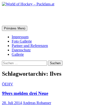
Zum
Inhalt
springen
World of Hockey – Puckfans.at
Suchen
Primäres Menü
Impressum
Foto Gallerie
Partner und Referenzen
Datenschutz
Gallerie
Suchen
nach:
Schlagwortarchiv: Ilves
ÖEHV
99ers melden drei Neue
28. Juli 2014
Andreas Robanser