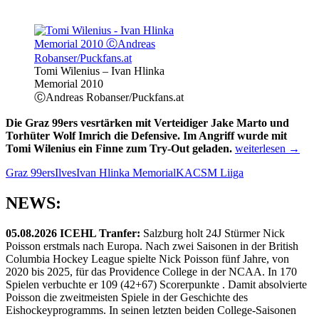
Tomi Wilenius – Ivan Hlinka
Memorial 2010
ⒸAndreas Robanser/Puckfans.at
Die Graz 99ers vesrtärken mit Verteidiger Jake Marto und
Torhüter Wolf Imrich die Defensive. Im Angriff wurde mit
99ers
Tomi Wilenius ein Finne zum Try-Out geladen.
weiterlesen
→
melden
Graz 99ers
Ilves
Ivan Hlinka Memorial
KAC
SM Liiga
drei
Neue
NEWS:
05.08.2026 ICEHL Tranfer:
Salzburg holt 24J Stürmer Nick
Poisson erstmals nach Europa. Nach zwei Saisonen in der British
Columbia Hockey League spielte Nick Poisson fünf Jahre, von
2020 bis 2025, für das Providence College in der NCAA. In 170
Spielen verbuchte er 109 (42+67) Scorerpunkte . Damit absolvierte
Poisson die zweitmeisten Spiele in der Geschichte des
Eishockeyprogramms. In seinen letzten beiden College-Saisonen