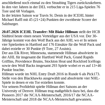
anschließend noch einmal zu den Straubing Tigers zurückzukehren.
In den vier Jahren in der DEL verbuchte er in 215 Liga-Spielen 76
Tore und 68 Vorlagen.
In der letzten Saison war Travis St. Denis in der ICEHL hinter
Michael Raffl mit 45 (21+24) Punkten der zweitbeste Scorer der
Salzburger.
20.07.2026 ICEHL Transfer: Mit Blake Hillman
stellt der HCB
Südtirol heute einen neuen Verteidiger aus der USA vor. Der 30-
Jährige kommt von den Wolf Back aus der AHL wo er In seinen
vier Spielzeiten in Hartford auf 176 Einsätze für die Wolf Pack und
dabei erzielte er 30 Punkte (9 Tore, 27 Assists).
Der aus Elk River, Minnesota, stammende Hillman absolvierte in
der AHL für insgesamt die Hartford Wolf Pack, Grand Rapids
Griffins, Providence Bruins, Stockton Heat und Rockford IceHogs
sowie den Wolf Backs insgesamt 293 Spiele wobei er es auf 13+46
Punkte brachte.
Hillman wurde im NHL Entry Draft 2016 in Runde 6 als Pick173.
Stelle von den Blackhawks ausgewählt und absolvierte vier NHL-
Spiele in denen er ein Tor erzielten konnte.
Vor seinem Profidebüt spielte Hillman drei Saisons an der
University of Denver. Hillman trug maßgeblich dazu bei, dass die
Pioneers 2017 die NCAA-Meisterschaft, 2016/17 die NCAA-
Meisterschaft und 2018 die NCAA-Meisterschaft gewannen.