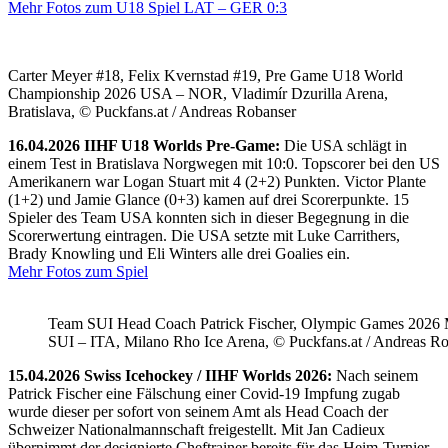
Mehr Fotos zum U18 Spiel LAT – GER 0:3
Carter Meyer #18, Felix Kvernstad #19, Pre Game U18 World
Championship 2026 USA – NOR, Vladimír Dzurilla Arena,
Bratislava, © Puckfans.at / Andreas Robanser
16.04.2026 IIHF U18 Worlds Pre-Game:
Die USA schlägt in
einem Test in Bratislava Norgwegen mit 10:0. Topscorer bei den US
Amerikanern war Logan Stuart mit 4 (2+2) Punkten. Victor Plante
(1+2) und Jamie Glance (0+3) kamen auf drei Scorerpunkte. 15
Spieler des Team USA konnten sich in dieser Begegnung in die
Scorerwertung eintragen. Die USA setzte mit Luke Carrithers,
Brady Knowling und Eli Winters alle drei Goalies ein.
Mehr Fotos zum Spiel
Team SUI Head Coach Patrick Fischer, Olympic Games 202
SUI – ITA, Milano Rho Ice Arena, © Puckfans.at / Andreas R
15.04.2026 Swiss Icehockey / IIHF Worlds 2026:
Nach seinem
Patrick Fischer eine Fälschung einer Covid-19 Impfung zugab
wurde dieser per sofort von seinem Amt als Head Coach der
Schweizer Nationalmannschaft freigestellt. Mit Jan Cadieux
übernimmt der designierte Cheftrainer bereits für das Heim-Turnier