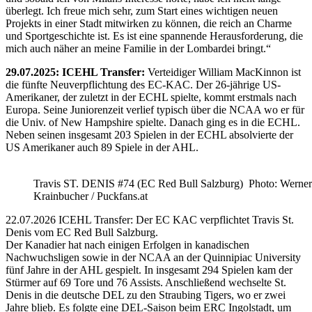
überlegt. Ich freue mich sehr, zum Start eines wichtigen neuen
Projekts in einer Stadt mitwirken zu können, die reich an Charme
und Sportgeschichte ist. Es ist eine spannende Herausforderung, die
mich auch näher an meine Familie in der Lombardei bringt.“
29.07.2025: ICEHL Transfer:
Verteidiger William MacKinnon ist
die fünfte Neuverpflichtung des EC-KAC. Der 26-jährige US-
Amerikaner, der zuletzt in der ECHL spielte, kommt erstmals nach
Europa. Seine Juniorenzeit verlief typisch über die NCAA wo er für
die Univ. of New Hampshire spielte. Danach ging es in die ECHL.
Neben seinen insgesamt 203 Spielen in der ECHL absolvierte der
US Amerikaner auch 89 Spiele in der AHL.
Travis ST. DENIS #74 (EC Red Bull Salzburg) Photo: Werner
Krainbucher / Puckfans.at
22.07.2026 ICEHL Transfer: Der EC KAC verpflichtet Travis St.
Denis vom EC Red Bull Salzburg.
Der Kanadier hat nach einigen Erfolgen in kanadischen
Nachwuchsligen sowie in der NCAA an der Quinnipiac University
fünf Jahre in der AHL gespielt. In insgesamt 294 Spielen kam der
Stürmer auf 69 Tore und 76 Assists. Anschließend wechselte St.
Denis in die deutsche DEL zu den Straubing Tigers, wo er zwei
Jahre blieb. Es folgte eine DEL-Saison beim ERC Ingolstadt, um