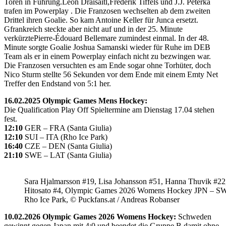
Toren in Führung.Leon Draisaitl,Frederik Tiffels und J.J. Peterka
trafen im Powerplay . Die Franzosen wechselten ab dem zweiten
Drittel ihren Goalie. So kam Antoine Keller für Junca ersetzt.
Gfrankreich steckte aber nicht auf und in der 25. Minute
verkürztePierre-Édouard Bellemare zumindest einmal. In der 48.
Minute sorgte Goalie Joshua Samanski wieder für Ruhe im DEB
Team als er in einem Powerplay einfach nicht zu bezwingen war.
Die Franzosen versuchten es am Ende sogar ohne Torhüter, doch
Nico Sturm stellte 56 Sekunden vor dem Ende mit einem Emty Net
Treffer den Endstand von 5:1 her.
16.02.2025 Olympic Games Mens Hockey:
Die Qualification Play Off Spieltermine am Dienstag 17.04 stehen
fest.
12:10
GER – FRA (Santa Giulia)
12:10
SUI – ITA (Rho Ice Park)
16:40
CZE – DEN (Santa Giulia)
21:10
SWE – LAT (Santa Giulia)
Sara Hjalmarsson #19, Lisa Johansson #51, Hanna Thuvik #22
Hitosato #4, Olympic Games 2026 Womens Hockey JPN – S
Rho Ice Park, © Puckfans.at / Andreas Robanser
10.02.2026 Olympic Games 2026 Womens Hockey:
Schweden
gewinnt gegen Japan mit 4:0 und beendet die Gruppe B damit ohne