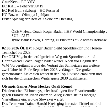
Graz99ers – EC VSV
EC KAC – Fehervar AV19
EC Red Bull Salzburg – HC Pustertal
HC Bozen – Olimpija Ljubljana.
Erster Spieltag der Best of 7 Serie am Dienstag.
ÖEHV Head Coach Roger Bader, IIHF World Championship 
SUI – AUT
Jyske Bank Boxen, Herning, © Puckfans.at / Andreas Robanse
02.03.2026 ÖEHV:
Roger Bader bleibt Sportdirektor und Herren-
Teamchef bis 2028.
Der ÖEHV geht den erfolgreichen Weg mit Sportdirektor und
Herren-Head Coach Roger Bader weiter. Noch vor Beginn der
WM-Vorbereitung wurde der Vertrag des Schweizers um weitere
zwei Jahre bis Ende September 2028 verlängert. Die großen
gemeinsamen Ziele: sich weiter in der Top Division etablieren und
sich für die Olympischen Winterspiele 2030 qualifizieren.
Olympic Games Mens Hockey Quali Round:
Die deutschen Eishockeyspieler bestätigten ihre Favoritenrolle
gegen Frankreich. Nach einem 5:1-Sieg ziehen sie ins morgige
Viertelfinale ein, wo die Slowakei wartet.
Das Team von Trainer Harold Kreis ging im ersten Drittel mit drei