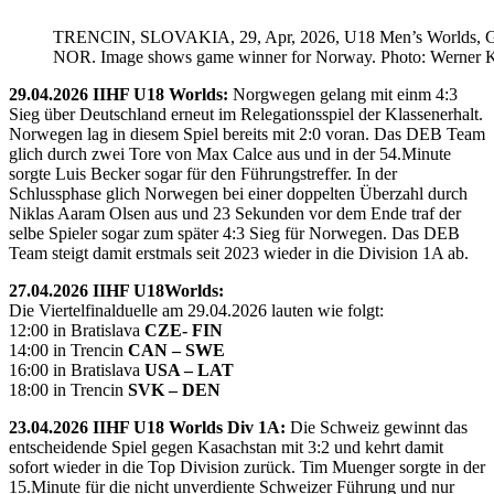
TRENCIN, SLOVAKIA, 29, Apr, 2026, U18 Men’s Worlds, 
NOR. Image shows game winner for Norway. Photo: Werner K
29.04.2026 IIHF U18 Worlds:
Norgwegen gelang mit einm 4:3
Sieg über Deutschland erneut im Relegationsspiel der Klassenerhalt.
Norwegen lag in diesem Spiel bereits mit 2:0 voran. Das DEB Team
glich durch zwei Tore von Max Calce aus und in der 54.Minute
sorgte Luis Becker sogar für den Führungstreffer. In der
Schlussphase glich Norwegen bei einer doppelten Überzahl durch
Niklas Aaram Olsen aus und 23 Sekunden vor dem Ende traf der
selbe Spieler sogar zum später 4:3 Sieg für Norwegen. Das DEB
Team steigt damit erstmals seit 2023 wieder in die Division 1A ab.
27.04.2026 IIHF U18Worlds:
Die Viertelfinalduelle am 29.04.2026 lauten wie folgt:
12:00 in Bratislava
CZE- FIN
14:00 in Trencin
CAN – SWE
16:00 in Bratislava
USA – LAT
18:00 in Trencin
SVK – DEN
23.04.2026 IIHF U18 Worlds Div 1A:
Die Schweiz gewinnt das
entscheidende Spiel gegen Kasachstan mit 3:2 und kehrt damit
sofort wieder in die Top Division zurück. Tim Muenger sorgte in der
15.Minute für die nicht unverdiente Schweizer Führung und nur