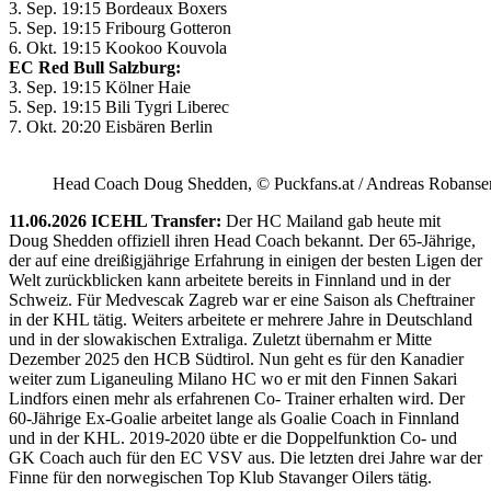
3. Sep. 19:15 Bordeaux Boxers
5. Sep. 19:15 Fribourg Gotteron
6. Okt. 19:15 Kookoo Kouvola
EC Red Bull Salzburg:
3. Sep. 19:15 Kölner Haie
5. Sep. 19:15 Bili Tygri Liberec
7. Okt. 20:20 Eisbären Berlin
Head Coach Doug Shedden, © Puckfans.at / Andreas Robanse
11.06.2026 ICEHL Transfer:
Der HC Mailand gab heute mit
Doug Shedden offiziell ihren Head Coach bekannt. Der 65-Jährige,
der auf eine dreißigjährige Erfahrung in einigen der besten Ligen der
Welt zurückblicken kann arbeitete bereits in Finnland und in der
Schweiz. Für Medvescak Zagreb war er eine Saison als Cheftrainer
in der KHL tätig. Weiters arbeitete er mehrere Jahre in Deutschland
und in der slowakischen Extraliga. Zuletzt übernahm er Mitte
Dezember 2025 den HCB Südtirol. Nun geht es für den Kanadier
weiter zum Liganeuling Milano HC wo er mit den Finnen Sakari
Lindfors einen mehr als erfahrenen Co- Trainer erhalten wird. Der
60-Jährige Ex-Goalie arbeitet lange als Goalie Coach in Finnland
und in der KHL. 2019-2020 übte er die Doppelfunktion Co- und
GK Coach auch für den EC VSV aus. Die letzten drei Jahre war der
Finne für den norwegischen Top Klub Stavanger Oilers tätig.