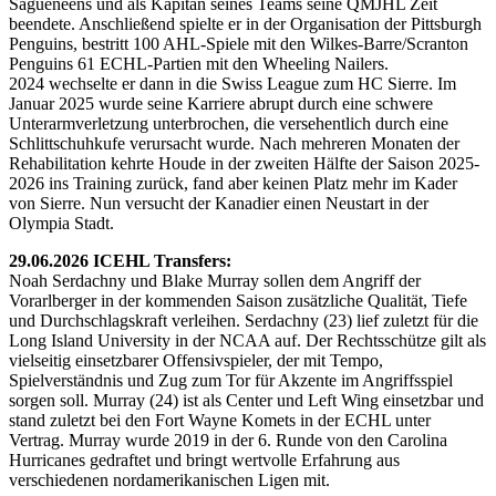
Saguenéens und als Kapitän seines Teams seine QMJHL Zeit
beendete. Anschließend spielte er in der Organisation der Pittsburgh
Penguins, bestritt 100 AHL-Spiele mit den Wilkes-Barre/Scranton
Penguins 61 ECHL-Partien mit den Wheeling Nailers.
2024 wechselte er dann in die Swiss League zum HC Sierre. Im
Januar 2025 wurde seine Karriere abrupt durch eine schwere
Unterarmverletzung unterbrochen, die versehentlich durch eine
Schlittschuhkufe verursacht wurde. Nach mehreren Monaten der
Rehabilitation kehrte Houde in der zweiten Hälfte der Saison 2025-
2026 ins Training zurück, fand aber keinen Platz mehr im Kader
von Sierre. Nun versucht der Kanadier einen Neustart in der
Olympia Stadt.
29.06.2026 ICEHL Transfers:
Noah Serdachny und Blake Murray sollen dem Angriff der
Vorarlberger in der kommenden Saison zusätzliche Qualität, Tiefe
und Durchschlagskraft verleihen. Serdachny (23) lief zuletzt für die
Long Island University in der NCAA auf. Der Rechtsschütze gilt als
vielseitig einsetzbarer Offensivspieler, der mit Tempo,
Spielverständnis und Zug zum Tor für Akzente im Angriffsspiel
sorgen soll. Murray (24) ist als Center und Left Wing einsetzbar und
stand zuletzt bei den Fort Wayne Komets in der ECHL unter
Vertrag. Murray wurde 2019 in der 6. Runde von den Carolina
Hurricanes gedraftet und bringt wertvolle Erfahrung aus
verschiedenen nordamerikanischen Ligen mit.