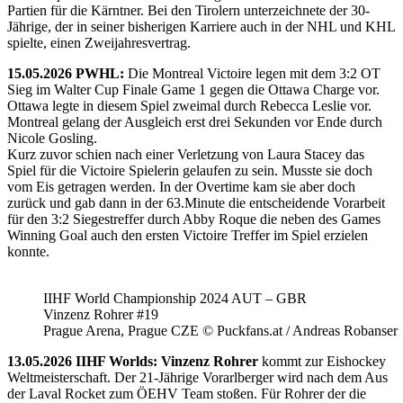
Partien für die Kärntner. Bei den Tirolern unterzeichnete der 30-
Jährige, der in seiner bisherigen Karriere auch in der NHL und KHL
spielte, einen Zweijahresvertrag.
15.05.2026 PWHL:
Die Montreal Victoire legen mit dem 3:2 OT
Sieg im Walter Cup Finale Game 1 gegen die Ottawa Charge vor.
Ottawa legte in diesem Spiel zweimal durch Rebecca Leslie vor.
Montreal gelang der Ausgleich erst drei Sekunden vor Ende durch
Nicole Gosling.
Kurz zuvor schien nach einer Verletzung von Laura Stacey das
Spiel für die Victoire Spielerin gelaufen zu sein. Musste sie doch
vom Eis getragen werden. In der Overtime kam sie aber doch
zurück und gab dann in der 63.Minute die entscheidende Vorarbeit
für den 3:2 Siegestreffer durch Abby Roque die neben des Games
Winning Goal auch den ersten Victoire Treffer im Spiel erzielen
konnte.
IIHF World Championship 2024 AUT – GBR
Vinzenz Rohrer #19
Prague Arena, Prague CZE © Puckfans.at / Andreas Robanser
13.05.2026 IIHF Worlds: Vinzenz Rohrer
kommt zur Eishockey
Weltmeisterschaft. Der 21-Jährige Vorarlberger wird nach dem Aus
der Laval Rocket zum ÖEHV Team stoßen. Für Rohrer der die