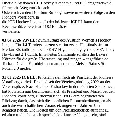
Über die Stationen RB Hockey Akademie und EC Bregenzerwald
führte sein Weg zurück nach
Österreich zu den Dornbirn Bulldogs sowie in weiterer Folge zu den
Pioneers Vorarlberg in
die ICE Hockey League. In der höchsten ICEHL kann der
Rechtsschütze bereits auf 182 Einsätze
verweisen.
03.04.2026 AWHL:
Zum Auftakt des Austrian Women’s Hockey
League Final-4 Turniers setzten sich im ersten Halbfinalspiel im
Merkur Eisstadion Graz die KSV Highlanders gegen die VSV Lady
Hawks mit 2:1 durch. Im zweiten Semifinale sorgten die Lakers
Kärnten für die große Überraschung und rangen – angeführt von
Torfrau Davina Falmbigl – den amtierenden Meister Sabres St.
Pölten 2:0 nieder.
31.03.2025 ICEHL:
Pit Gleim zieht sich als Präsident der Pioneers
Vorarlberg zurück. Er stand seit der Vereinsgründung 2022 an der
Vereinsspitze. Nach 4 Jahren Eishockey in der höchsten Spielklasse
hat Pit Gleim nun beschlossen, sich als Präsident und Mäzen bei den
Pioneers Vorarlberg zurückzuziehen. Pit Gleim begründet den
Rückzug damit, dass sich die sportlichen Rahmenbedingungen als
auch die wirtschaftlichen Voraussetzungen von Jahr zu Jahr
geändert haben. Die Kosten um den Profispielbetrieb aufrecht zu
erhalten und dabei auch sportlich konkurrenzfähig zu sein, sind