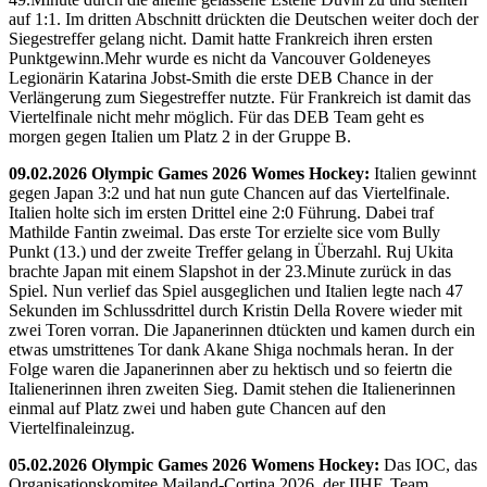
auf 1:1. Im dritten Abschnitt drückten die Deutschen weiter doch der
Siegestreffer gelang nicht. Damit hatte Frankreich ihren ersten
Punktgewinn.Mehr wurde es nicht da Vancouver Goldeneyes
Legionärin Katarina Jobst-Smith die erste DEB Chance in der
Verlängerung zum Siegestreffer nutzte. Für Frankreich ist damit das
Viertelfinale nicht mehr möglich. Für das DEB Team geht es
morgen gegen Italien um Platz 2 in der Gruppe B.
09.02.2026 Olympic Games 2026 Womes Hockey:
Italien gewinnt
gegen Japan 3:2 und hat nun gute Chancen auf das Viertelfinale.
Italien holte sich im ersten Drittel eine 2:0 Führung. Dabei traf
Mathilde Fantin zweimal. Das erste Tor erzielte sice vom Bully
Punkt (13.) und der zweite Treffer gelang in Überzahl. Ruj Ukita
brachte Japan mit einem Slapshot in der 23.Minute zurück in das
Spiel. Nun verlief das Spiel ausgeglichen und Italien legte nach 47
Sekunden im Schlussdrittel durch Kristin Della Rovere wieder mit
zwei Toren vorran. Die Japanerinnen dtückten und kamen durch ein
etwas umstrittenes Tor dank Akane Shiga nochmals heran. In der
Folge waren die Japanerinnen aber zu hektisch und so feiertn die
Italienerinnen ihren zweiten Sieg. Damit stehen die Italienerinnen
einmal auf Platz zwei und haben gute Chancen auf den
Viertelfinaleinzug.
05.02.2026 Olympic Games 2026 Womens Hockey:
Das IOC, das
Organisationskomitee Mailand-Cortina 2026, der IIHF, Team