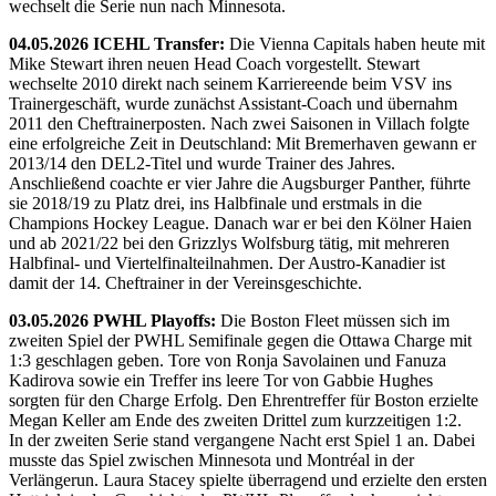
wechselt die Serie nun nach Minnesota.
04.05.2026 ICEHL Transfer:
Die Vienna Capitals haben heute mit
Mike Stewart ihren neuen Head Coach vorgestellt. Stewart
wechselte 2010 direkt nach seinem Karriereende beim VSV ins
Trainergeschäft, wurde zunächst Assistant-Coach und übernahm
2011 den Cheftrainerposten. Nach zwei Saisonen in Villach folgte
eine erfolgreiche Zeit in Deutschland: Mit Bremerhaven gewann er
2013/14 den DEL2-Titel und wurde Trainer des Jahres.
Anschließend coachte er vier Jahre die Augsburger Panther, führte
sie 2018/19 zu Platz drei, ins Halbfinale und erstmals in die
Champions Hockey League. Danach war er bei den Kölner Haien
und ab 2021/22 bei den Grizzlys Wolfsburg tätig, mit mehreren
Halbfinal- und Viertelfinalteilnahmen. Der Austro-Kanadier ist
damit der 14. Cheftrainer in der Vereinsgeschichte.
03.05.2026 PWHL Playoffs:
Die Boston Fleet müssen sich im
zweiten Spiel der PWHL Semifinale gegen die Ottawa Charge mit
1:3 geschlagen geben. Tore von Ronja Savolainen und Fanuza
Kadirova sowie ein Treffer ins leere Tor von Gabbie Hughes
sorgten für den Charge Erfolg. Den Ehrentreffer für Boston erzielte
Megan Keller am Ende des zweiten Drittel zum kurzzeitigen 1:2.
In der zweiten Serie stand vergangene Nacht erst Spiel 1 an. Dabei
musste das Spiel zwischen Minnesota und Montréal in der
Verlängerun. Laura Stacey spielte überragend und erzielte den ersten