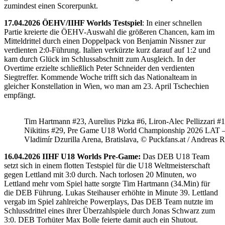
zumindest einen Scorerpunkt.
17.04.2026 ÖEHV/IIHF Worlds Testspiel
: In einer schnellen
Partie kreierte die ÖEHV-Auswahl die größeren Chancen, kam im
Mitteldrittel durch einen Doppelpack von Benjamin Nissner zur
verdienten 2:0-Führung. Italien verkürzte kurz darauf auf 1:2 und
kam durch Glück im Schlussabschnitt zum Ausgleich. In der
Overtime erzielte schließlich Peter Schneider den verdienten
Siegtreffer. Kommende Woche trifft sich das Nationalteam in
gleicher Konstellation in Wien, wo man am 23. April Tschechien
empfängt.
Tim Hartmann #23, Aurelius Pizka #6, Liron-Alec Pellizzari #16
Nikitins #29, Pre Game U18 World Championship 2026 LAT 
Vladimír Dzurilla Arena, Bratislava, © Puckfans.at / Andreas 
16.04.2026 IIHF U18 Worlds Pre-Game:
Das DEB U18 Team
setzt sich in einem flotten Testspiel für die U18 Weltmeisterschaft
gegen Lettland mit 3:0 durch. Nach torlosen 20 Minuten, wo
Lettland mehr vom Spiel hatte sorgte Tim Hartmann (34.Min) für
die DEB Führung. Lukas Steihauser erhöhte in Minute 39. Lettland
vergab im Spiel zahlreiche Powerplays, Das DEB Team nutzte im
Schlussdrittel eines ihrer Überzahlspiele durch Jonas Schwarz zum
3:0. DEB Torhüter Max Bolle feierte damit auch ein Shutout.