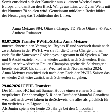
Somit entschied sich der Kanadier nun zu einem Wechsel nach
Europa und damit zu den Black Wings aus Linz wo Dylan Wells mit
der Nummer 70 spielen wird. Gemeinsam mitMartin Reder bildet
der Neuzugang das Torhüterduo der Linzer.
Anna Meixner #94, Ottawa Charge, TD Place Ottawa, © Puckfa
Andreas Robanser
03.07.2026 Transfer PWHL/SDHL: Anna Meixner
unterzeichnete einen Vertrag bei Brynas IF und wechselt damit nach
zwei Jahren in der PWHL wo sie für die Ottawa Charge und am
ende für die Vancouver Goldeneyes insgesamt in 66 Spielen 4 Tore
und 6 Assist erzielen konnte wieder zurück nach Schweden. Beim
aktuellen schwedischen Frauen Champion spielte die Salzburgerin
bereits von 2020 bis zu ihren Wechsel nach Nordamerika 2024.
Anna Meixner entschied sich nach dem Ende der PWHL Saison das
es wieder Zeit wäre zurück nach Schweden zu gehen.
29.06.2026 ICEHL Transfer:
Der Minlano HC hat mit Samuel Houde einen weiteren Stürmer
verpflichtet. Der ehemalige 5. Rinden Draft der Montréal Canadiens
wechselt nach zwei Jahren in derSchweiz, die alles als glücklich für
ihn verliefen zum Liganeuling.
Als Junior spielte der heute 26-Jährige bei den Chicoutimi