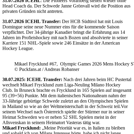
31.07.2026 ICEHL
: Die Pioneers Vorarlberg stehen wieder ohne
Head Coach da. Der Schwede Janne Grönvall wird die Position aus
privaten Gründen nicht antreten.
31.07.2026 ICEHL Transfer:
Der HCB Südtirol hat mit Louis
Domingue seine neue Nummer eins für die kommende Saison
verpflichtet. Der 34-jährige Kanadier bringt die Erfahrung aus 14
Jahren im Profieishockey mit nach Bozen und absolvierte in seiner
Karriere 151 NHL-Spiele sowie 246 Einsätze in der American
Hockey League.
Mikael Frycklund #67, Olympic Games 2026 Mens Hockey 
© Puckfans.at / Andreas Robanser
30.07.2025: ICEHL Transfer:
Nach drei Jahren beim HC Pustertal
wechselt Mikael Frycklund zum Liga-Neuling Milano Hockey
Club. In Bruneck brachte es Frycklund in 165 Spielen auf insgesamt
95 (39+56) Punkte. Mit dem italienischen Nationalteam nahm der
33-Jährige gebürtige Schwede zuletzt an den Olympischen Spielen
in Mailand so wie an der Weltmeisterschaft in der Schweiz teil.Vor
seinem Wechsel nach Österreich spielte der Stürmer nur in seiner
Heimat Schweden wo er neben 52 SHL Spielen meist in der
Allsvenskan in seinem Heimatort Vasteras tätig war.
Mikael Frycklund:
„Meine Priorität war es, in Italien zu bleiben
und sobald ich von Milans Interesse hörte, habe ich nicht lange