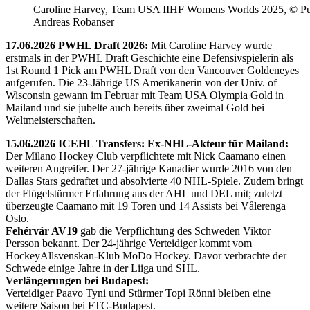
Caroline Harvey, Team USA IIHF Womens Worlds 2025, © Puc
Andreas Robanser
17.06.2026 PWHL Draft 2026:
Mit Caroline Harvey wurde
erstmals in der PWHL Draft Geschichte eine Defensivspielerin als
1st Round 1 Pick am PWHL Draft von den Vancouver Goldeneyes
aufgerufen. Die 23-Jährige US Amerikanerin von der Univ. of
Wisconsin gewann im Februar mit Team USA Olympia Gold in
Mailand und sie jubelte auch bereits über zweimal Gold bei
Weltmeisterschaften.
15.06.2026 ICEHL Transfers: Ex-NHL-Akteur für Mailand:
Der Milano Hockey Club verpflichtete mit Nick Caamano einen
weiteren Angreifer. Der 27-jährige Kanadier wurde 2016 von den
Dallas Stars gedraftet und absolvierte 40 NHL-Spiele. Zudem bringt
der Flügelstürmer Erfahrung aus der AHL und DEL mit; zuletzt
überzeugte Caamano mit 19 Toren und 14 Assists bei Vålerenga
Oslo.
Fehérvár AV19
gab die Verpflichtung des Schweden Viktor
Persson bekannt. Der 24-jährige Verteidiger kommt vom
HockeyAllsvenskan-Klub MoDo Hockey. Davor verbrachte der
Schwede einige Jahre in der Liiga und SHL.
Verlängerungen bei Budapest:
Verteidiger Paavo Tyni und Stürmer Topi Rönni bleiben eine
weitere Saison bei FTC-Budapest.