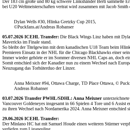
Der 183 cm große und 80 kg schwere Linkshänder Berti sammelte Erfa
bei U20 Weltmeisterschaften vertrat wird zusammen mit Jacob Smith d
Dylan Wells #30, Hlinka Gretzky Cup 2015,
©Puckfans.at/Andreas Robanser
05.07.2026 ICEHL Transfer:
Die Black Wings Linz haben mit Dyla
Mavericks im Finale stand.
So bleibt der Titelgewinn mit dem kanadischen U18 Team beim Hlink
Premieren Einsatz in der NHL für die Chicago Blackhawks einer seine
Immer wieder gehörte er im Sommer diversen NHL Caps an, doch ein 
Somit entschied sich der Kanadier nun zu einem Wechsel nach Europ
Neuzugang das Torhüterduo der Linzer.
Anna Meixner #94, Ottawa Charge, TD Place Ottawa, © Puckfa
Andreas Robanser
03.07.2026 Transfer PWHL/SDHL: Anna Meixner
unterzeichnete
Vancouver Goldeneyes insgesamt in 66 Spielen 4 Tore und 6 Assist e
zu ihren Wechsel nach Nordamerika 2024. Anna Meixner entschied 
29.06.2026 ICEHL Transfer:
Der Minlano HC hat mit Samuel Houde einen weiteren Stürmer verpflic
verliefen zum Liganeuling.