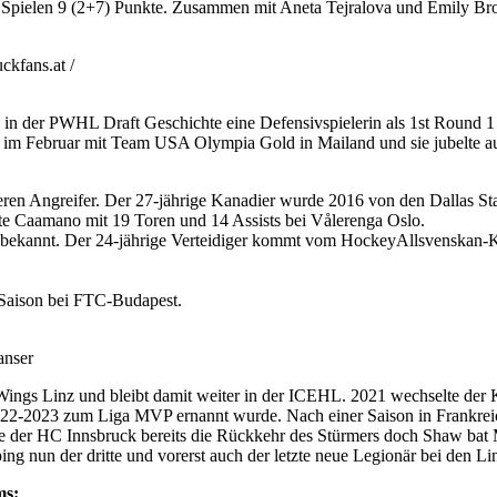
n 11 Spielen 9 (2+7) Punkte. Zusammen mit Aneta Tejralova und Emily Bro
kfans.at /
 in der PWHL Draft Geschichte eine Defensivspielerin als 1st Round
im Februar mit Team USA Olympia Gold in Mailand und sie jubelte auc
en Angreifer. Der 27-jährige Kanadier wurde 2016 von den Dallas Sta
te Caamano mit 19 Toren und 14 Assists bei Vålerenga Oslo.
 bekannt. Der 24-jährige Verteidiger kommt vom HockeyAllsvenskan-
 Saison bei FTC-Budapest.
anser
ings Linz und bleibt damit weiter in der ICEHL. 2021 wechselte der
2022-2023 zum Liga MVP ernannt wurde. Nach einer Saison in Frankrei
ete der HC Innsbruck bereits die Rückkehr des Stürmers doch Shaw bat
g nun der dritte und vorerst auch der letzte neue Legionär bei den Lin
ms: