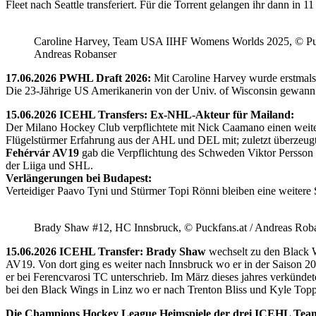
Fleet nach Seattle transferiert. Für die Torrent gelangen ihr dann i
Caroline Harvey, Team USA IIHF Womens Worlds 2025, © Puc
Andreas Robanser
17.06.2026 PWHL Draft 2026:
Mit Caroline Harvey wurde erstmals
Die 23-Jährige US Amerikanerin von der Univ. of Wisconsin gewann 
15.06.2026 ICEHL Transfers: Ex-NHL-Akteur für Mailand:
Der Milano Hockey Club verpflichtete mit Nick Caamano einen weiter
Flügelstürmer Erfahrung aus der AHL und DEL mit; zuletzt überzeug
Fehérvár AV19
gab die Verpflichtung des Schweden Viktor Persson
der Liiga und SHL.
Verlängerungen bei Budapest:
Verteidiger Paavo Tyni und Stürmer Topi Rönni bleiben eine weitere
Brady Shaw #12, HC Innsbruck, © Puckfans.at / Andreas Rob
15.06.2026 ICEHL Transfer: Brady Shaw
wechselt zu den Black W
AV19. Von dort ging es weiter nach Innsbruck wo er in der Saison 
er bei Ferencvarosi TC unterschrieb. Im März dieses jahres verkünd
bei den Black Wings in Linz wo er nach Trenton Bliss und Kyle Toppin
Die Champions Hockey League Heimspiele der drei ICEHL Tea