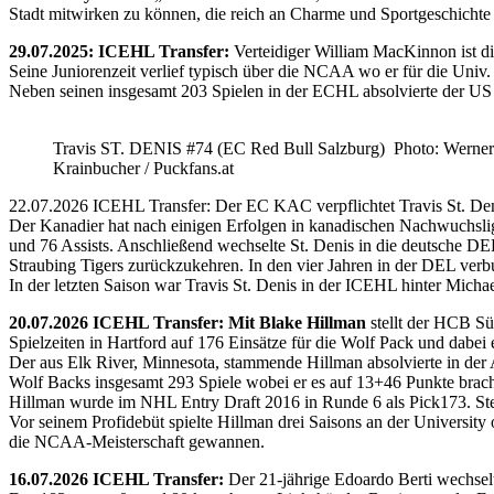
Stadt mitwirken zu können, die reich an Charme und Sportgeschichte 
29.07.2025: ICEHL Transfer:
Verteidiger William MacKinnon ist d
Seine Juniorenzeit verlief typisch über die NCAA wo er für die Uni
Neben seinen insgesamt 203 Spielen in der ECHL absolvierte der US
Travis ST. DENIS #74 (EC Red Bull Salzburg) Photo: Werner
Krainbucher / Puckfans.at
22.07.2026 ICEHL Transfer: Der EC KAC verpflichtet Travis St. De
Der Kanadier hat nach einigen Erfolgen in kanadischen Nachwuchslig
und 76 Assists. Anschließend wechselte St. Denis in die deutsche DE
Straubing Tigers zurückzukehren. In den vier Jahren in der DEL verb
In der letzten Saison war Travis St. Denis in der ICEHL hinter Micha
20.07.2026 ICEHL Transfer: Mit Blake Hillman
stellt der HCB Sü
Spielzeiten in Hartford auf 176 Einsätze für die Wolf Pack und dabei e
Der aus Elk River, Minnesota, stammende Hillman absolvierte in der
Wolf Backs insgesamt 293 Spiele wobei er es auf 13+46 Punkte brach
Hillman wurde im NHL Entry Draft 2016 in Runde 6 als Pick173. Stel
Vor seinem Profidebüt spielte Hillman drei Saisons an der Universi
die NCAA-Meisterschaft gewannen.
16.07.2026 ICEHL Transfer:
Der 21-jährige Edoardo Berti wechse