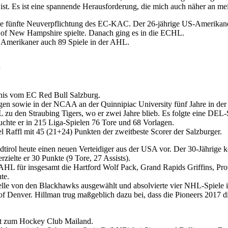
ist. Es ist eine spannende Herausforderung, die mich auch näher an mei
ie fünfte Neuverpflichtung des EC-KAC. Der 26-jährige US-Amerikaner
v. of New Hampshire spielte. Danach ging es in die ECHL.
 Amerikaner auch 89 Spiele in der AHL.
nis vom EC Red Bull Salzburg.
en sowie in der NCAA an der Quinnipiac University fünf Jahre in der 
L zu den Straubing Tigers, wo er zwei Jahre blieb. Es folgte eine DE
uchte er in 215 Liga-Spielen 76 Tore und 68 Vorlagen.
el Raffl mit 45 (21+24) Punkten der zweitbeste Scorer der Salzburger.
dtirol heute einen neuen Verteidiger aus der USA vor. Der 30-Jährige
rzielte er 30 Punkte (9 Tore, 27 Assists).
 AHL für insgesamt die Hartford Wolf Pack, Grand Rapids Griffins, P
te.
le von den Blackhawks ausgewählt und absolvierte vier NHL-Spiele in 
ty of Denver. Hillman trug maßgeblich dazu bei, dass die Pioneers 20
lt zum Hockey Club Mailand.