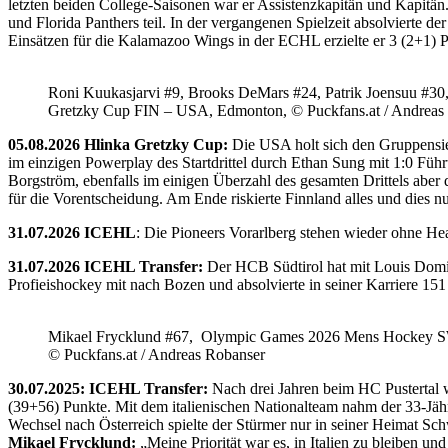
letzten beiden College-Saisonen war er Assistenzkapitän und Kapi
und Florida Panthers teil. In der vergangenen Spielzeit absolvierte 
Einsätzen für die Kalamazoo Wings in der ECHL erzielte er 3 (2+1) 
Roni Kuukasjarvi #9, Brooks DeMars #24, Patrik Joensuu #30
Gretzky Cup FIN – USA, Edmonton, © Puckfans.at / Andreas
05.08.2026 Hlinka Gretzky Cup:
Die USA holt sich den Gruppensie
im einzigen Powerplay des Startdrittel durch Ethan Sung mit 1:0 Füh
Borgström, ebenfalls im einigen Überzahl des gesamten Drittels abe
für die Vorentscheidung. Am Ende riskierte Finnland alles und dies
31.07.2026 ICEHL
: Die Pioneers Vorarlberg stehen wieder ohne He
31.07.2026 ICEHL Transfer:
Der HCB Südtirol hat mit Louis Domin
Profieishockey mit nach Bozen und absolvierte in seiner Karriere 1
Mikael Frycklund #67, Olympic Games 2026 Mens Hockey 
© Puckfans.at / Andreas Robanser
30.07.2025: ICEHL Transfer:
Nach drei Jahren beim HC Pustertal 
(39+56) Punkte. Mit dem italienischen Nationalteam nahm der 33-Jähr
Wechsel nach Österreich spielte der Stürmer nur in seiner Heimat Sc
Mikael Frycklund:
„Meine Priorität war es, in Italien zu bleiben und