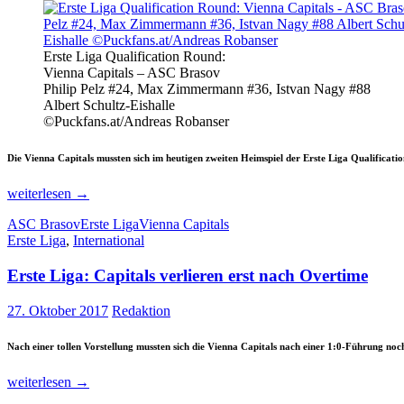
Erste Liga Qualification Round:
Vienna Capitals – ASC Brasov
Philip Pelz #24, Max Zimmermann #36, Istvan Nagy #88
Albert Schultz-Eishalle
©Puckfans.at/Andreas Robanser
Die Vienna Capitals mussten sich im heutigen zweiten Heimspiel der Erste Liga Qualificat
Erste
weiterlesen
→
Liga:
ASC Brasov
Erste Liga
Vienna Capitals
Brasov
Erste Liga
,
International
gab
den
Erste Liga: Capitals verlieren erst nach Overtime
Capitals
keine
wirkliche
27. Oktober 2017
Redaktion
Chance
Nach einer tollen Vorstellung mussten sich die Vienna Capitals nach einer 1:0-Führung no
Erste
weiterlesen
→
Liga: