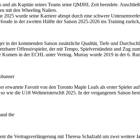
s und als Kapitän seines Teams seine QMJHL Zeit beendete. Anschließend
n mit den Wheeling Nailers.
r 2025 wurde seine Karriere abrupt durch eine schwere Unterarmverletz
oude in der zweiten Hälfte der Saison 2025-2026 ins Training zurück,
 in der kommenden Saison zusätzliche Qualität, Tiefe und Durchschlags
setzbarer Offensivspieler, der mit Tempo, Spielverständnis und Zug zum 
ne Komets in der ECHL unter Vertrag. Murray wurde 2019 in der 6. Rund
obanser
erwartete Favorit von den Toronto Maple Leafs als erster Spieler au
 wie die U18 Weltmeisterschft 2025. In der vergangenen Saison bestrit
and the
ent die Vertragsverlängerung mit Theresa Schafzahl um zwei weitere J