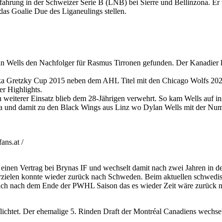
hrung in der Schweizer Serie B (LNB) bei Sierre und Bellinzona. Er v
as Goalie Due des Liganeulings stellen.
n Wells den Nachfolger für Rasmus Tirronen gefunden. Der Kanadier 
a Gretzky Cup 2015 neben dem AHL Titel mit den Chicago Wolfs 2022,
r Highlights.
weiterer Einsatz blieb dem 28-Jährigen verwehrt. So kam Wells auf i
a und damit zu den Black Wings aus Linz wo Dylan Wells mit der Num
ns.at /
 einen Vertrag bei Brynas IF und wechselt damit nach zwei Jahren in 
rzielen konnte wieder zurück nach Schweden. Beim aktuellen schwedis
sich nach dem Ende der PWHL Saison das es wieder Zeit wäre zurück 
htet. Der ehemalige 5. Rinden Draft der Montréal Canadiens wechselt n