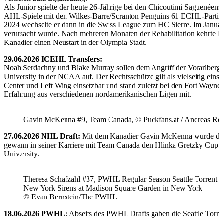
Als Junior spielte der heute 26-Jährige bei den Chicoutimi Saguenéen
AHL-Spiele mit den Wilkes-Barre/Scranton Penguins 61 ECHL-Partie
2024 wechselte er dann in die Swiss League zum HC Sierre. Im Janua
verursacht wurde. Nach mehreren Monaten der Rehabilitation kehrte H
Kanadier einen Neustart in der Olympia Stadt.
29.06.2026 ICEHL Transfers:
Noah Serdachny und Blake Murray sollen dem Angriff der Vorarlberger
University in der NCAA auf. Der Rechtsschütze gilt als vielseitig ein
Center und Left Wing einsetzbar und stand zuletzt bei den Fort Way
Erfahrung aus verschiedenen nordamerikanischen Ligen mit.
Gavin McKenna #9, Team Canada, © Puckfans.at / Andreas R
27.06.2026 NHL Draft:
Mit dem Kanadier Gavin McKenna wurde der 
gewann in seiner Karriere mit Team Canada den Hlinka Gretzky Cup so
Univ.ersity.
Theresa Schafzahl #37, PWHL Regular Season Seattle Torrent 
New York Sirens at Madison Square Garden in New York
© Evan Bernstein/The PWHL
18.06.2026 PWHL:
Abseits des PWHL Drafts gaben die Seattle Torr