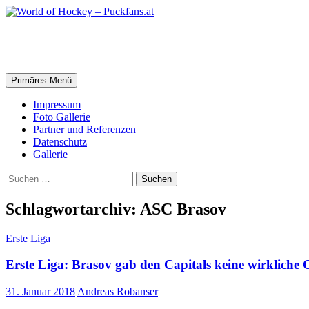
Zum
Inhalt
springen
World of Hockey – Puckfans.at
Suchen
Primäres Menü
Impressum
Foto Gallerie
Partner und Referenzen
Datenschutz
Gallerie
Suchen
nach:
Schlagwortarchiv: ASC Brasov
Erste Liga
Erste Liga: Brasov gab den Capitals keine wirkliche
31. Januar 2018
Andreas Robanser