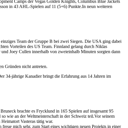
elopment Camps der Vegas Golden Knights, Columbus Blue Jackets
Poisson in 43 AHL-Spielen auf 11 (5+6) Punkte.In neun weiteren
s einziges Team der Gruppe B bei zwei Siegen. Die USA ging dabei
ichten Vorteilen des US Team. Finnland gelang durch Niklas
er und Joey Cullen innerhalb von zweieinhalb Minuten sorgten dann
en Gründen nicht antreten.
r 34-jährige Kanadier bringt die Erfahrung aus 14 Jahren im
runeck brachte es Frycklund in 165 Spielen auf insgesamt 95
so wie an der Weltmeisterschaft in der Schweiz teil.Vor seinem
Heimatort Vasteras tätig war.
ch freue mich sehr, zum Start eines wichtigen neuen Projekts in einer