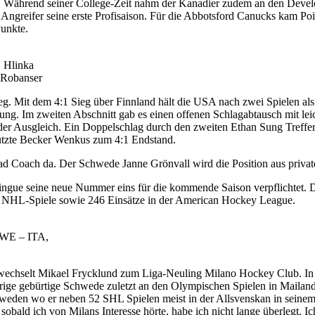
tän. Während seiner College-Zeit nahm der Kanadier zudem an den Dev
der Angreifer seine erste Profisaison. Für die Abbotsford Canucks kam 
Punkte.
, Hlinka
 Robanser
g. Mit dem 4:1 Sieg über Finnland hält die USA nach zwei Spielen al
rung. Im zweiten Abschnitt gab es einen offenen Schlagabtausch mit le
r der Ausgleich. Ein Doppelschlag durch den zweiten Ethan Sung Treff
 nutzte Becker Wenkus zum 4:1 Endstand.
ad Coach da. Der Schwede Janne Grönvall wird die Position aus privat
gue seine neue Nummer eins für die kommende Saison verpflichtet. De
51 NHL-Spiele sowie 246 Einsätze in der American Hockey League.
SWE – ITA,
wechselt Mikael Frycklund zum Liga-Neuling Milano Hockey Club. In B
ige gebürtige Schwede zuletzt an den Olympischen Spielen in Mailand 
hweden wo er neben 52 SHL Spielen meist in der Allsvenskan in seinem 
 sobald ich von Milans Interesse hörte, habe ich nicht lange überlegt. I