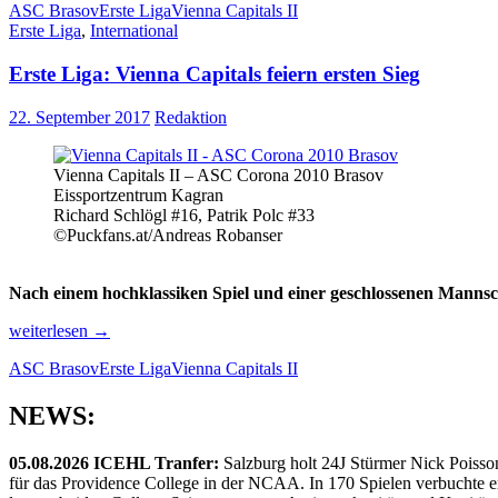
ASC Brasov
Erste Liga
Vienna Capitals II
Capitals
Erste Liga
,
International
verlieren
erst
Erste Liga: Vienna Capitals feiern ersten Sieg
nach
Overtime
22. September 2017
Redaktion
Vienna Capitals II – ASC Corona 2010 Brasov
Eissportzentrum Kagran
Richard Schlögl #16, Patrik Polc #33
©Puckfans.at/Andreas Robanser
Nach einem hochklassiken Spiel und einer geschlossenen Mannsch
Erste
weiterlesen
→
Liga:
ASC Brasov
Erste Liga
Vienna Capitals II
Vienna
Capitals
feiern
NEWS:
ersten
Sieg
05.08.2026 ICEHL Tranfer:
Salzburg holt 24J Stürmer Nick Poisso
für das Providence College in der NCAA. In 170 Spielen verbuchte e