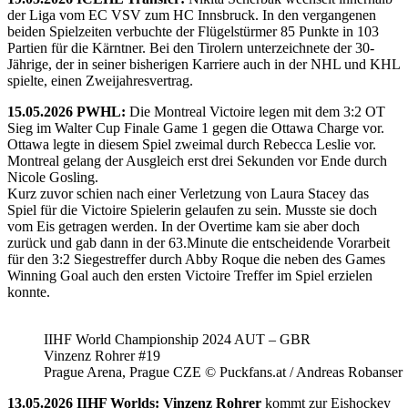
der Liga vom EC VSV zum HC Innsbruck. In den vergangenen
beiden Spielzeiten verbuchte der Flügelstürmer 85 Punkte in 103
Partien für die Kärntner. Bei den Tirolern unterzeichnete der 30-
Jährige, der in seiner bisherigen Karriere auch in der NHL und KHL
spielte, einen Zweijahresvertrag.
15.05.2026 PWHL:
Die Montreal Victoire legen mit dem 3:2 OT
Sieg im Walter Cup Finale Game 1 gegen die Ottawa Charge vor.
Ottawa legte in diesem Spiel zweimal durch Rebecca Leslie vor.
Montreal gelang der Ausgleich erst drei Sekunden vor Ende durch
Nicole Gosling.
Kurz zuvor schien nach einer Verletzung von Laura Stacey das
Spiel für die Victoire Spielerin gelaufen zu sein. Musste sie doch
vom Eis getragen werden. In der Overtime kam sie aber doch
zurück und gab dann in der 63.Minute die entscheidende Vorarbeit
für den 3:2 Siegestreffer durch Abby Roque die neben des Games
Winning Goal auch den ersten Victoire Treffer im Spiel erzielen
konnte.
IIHF World Championship 2024 AUT – GBR
Vinzenz Rohrer #19
Prague Arena, Prague CZE © Puckfans.at / Andreas Robanser
13.05.2026 IIHF Worlds: Vinzenz Rohrer
kommt zur Eishockey