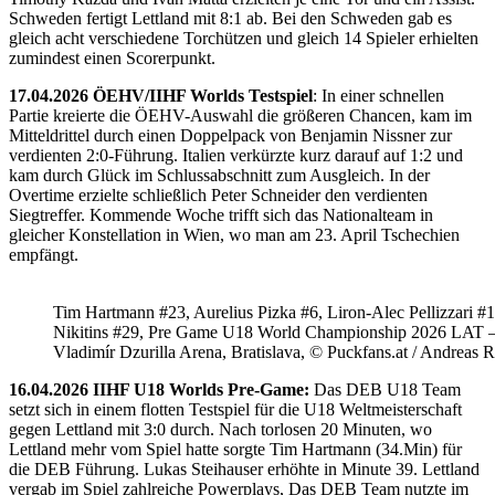
Schweden fertigt Lettland mit 8:1 ab. Bei den Schweden gab es
gleich acht verschiedene Torchützen und gleich 14 Spieler erhielten
zumindest einen Scorerpunkt.
17.04.2026 ÖEHV/IIHF Worlds Testspiel
: In einer schnellen
Partie kreierte die ÖEHV-Auswahl die größeren Chancen, kam im
Mitteldrittel durch einen Doppelpack von Benjamin Nissner zur
verdienten 2:0-Führung. Italien verkürzte kurz darauf auf 1:2 und
kam durch Glück im Schlussabschnitt zum Ausgleich. In der
Overtime erzielte schließlich Peter Schneider den verdienten
Siegtreffer. Kommende Woche trifft sich das Nationalteam in
gleicher Konstellation in Wien, wo man am 23. April Tschechien
empfängt.
Tim Hartmann #23, Aurelius Pizka #6, Liron-Alec Pellizzari #16
Nikitins #29, Pre Game U18 World Championship 2026 LAT 
Vladimír Dzurilla Arena, Bratislava, © Puckfans.at / Andreas 
16.04.2026 IIHF U18 Worlds Pre-Game:
Das DEB U18 Team
setzt sich in einem flotten Testspiel für die U18 Weltmeisterschaft
gegen Lettland mit 3:0 durch. Nach torlosen 20 Minuten, wo
Lettland mehr vom Spiel hatte sorgte Tim Hartmann (34.Min) für
die DEB Führung. Lukas Steihauser erhöhte in Minute 39. Lettland
vergab im Spiel zahlreiche Powerplays, Das DEB Team nutzte im