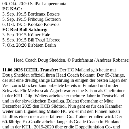
06. Okt. 20:20 SaiPa Lappeenranta
EC KAC:
3. Sep. 19:15 Bordeaux Boxers
5. Sep. 19:15 Fribourg Gotteron
6. Okt. 19:15 Kookoo Kouvola
EC Red Bull Salzburg:
3. Sep. 19:15 Kölner Haie
5. Sep. 19:15 Bili Tygri Liberec
7. Okt. 20:20 Eisbären Berlin
Head Coach Doug Shedden, © Puckfans.at / Andreas Robanse
11.06.2026 ICEHL Transfer:
Der HC Mailand gab heute mit
Doug Shedden offiziell ihren Head Coach bekannt. Der 65-Jährige,
der auf eine dreißigjährige Erfahrung in einigen der besten Ligen der
Welt zurückblicken kann arbeitete bereits in Finnland und in der
Schweiz. Für Medvescak Zagreb war er eine Saison als Cheftrainer
in der KHL tätig. Weiters arbeitete er mehrere Jahre in Deutschland
und in der slowakischen Extraliga. Zuletzt übernahm er Mitte
Dezember 2025 den HCB Südtirol. Nun geht es für den Kanadier
weiter zum Liganeuling Milano HC wo er mit den Finnen Sakari
Lindfors einen mehr als erfahrenen Co- Trainer erhalten wird. Der
60-Jährige Ex-Goalie arbeitet lange als Goalie Coach in Finnland
und in der KHL. 2019-2020 übte er die Doppelfunktion Co- und