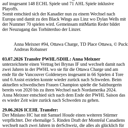
auf insgesamt 148 ECHL Spiele und 71 AHL Spiele inklusive
Playoffs.
Somit entschied sich der Kanadier nun zu einem Wechsel nach
Europa und damit zu den Black Wings aus Linz wo Dylan Wells mit
der Nummer 70 spielen wird. Gemeinsam mitMartin Reder bildet
der Neuzugang das Torhüterduo der Linzer.
Anna Meixner #94, Ottawa Charge, TD Place Ottawa, © Puckfa
Andreas Robanser
03.07.2026 Transfer PWHL/SDHL: Anna Meixner
unterzeichnete einen Vertrag bei Brynas IF und wechselt damit nach
zwei Jahren in der PWHL wo sie für die Ottawa Charge und am
ende für die Vancouver Goldeneyes insgesamt in 66 Spielen 4 Tore
und 6 Assist erzielen konnte wieder zurück nach Schweden. Beim
aktuellen schwedischen Frauen Champion spielte die Salzburgerin
bereits von 2020 bis zu ihren Wechsel nach Nordamerika 2024.
Anna Meixner entschied sich nach dem Ende der PWHL Saison das
es wieder Zeit wäre zurück nach Schweden zu gehen.
29.06.2026 ICEHL Transfer:
Der Minlano HC hat mit Samuel Houde einen weiteren Stürmer
verpflichtet. Der ehemalige 5. Rinden Draft der Montréal Canadiens
wechselt nach zwei Jahren in derSchweiz, die alles als glücklich für