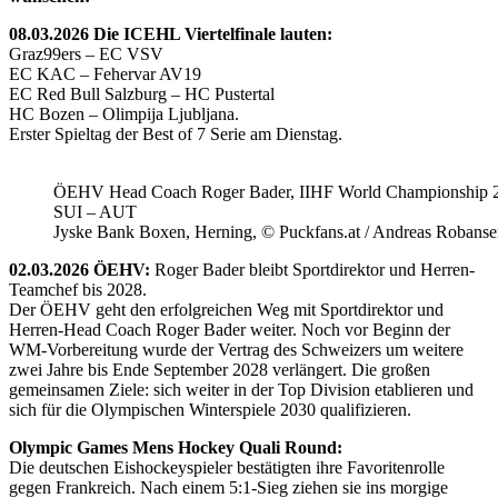
08.03.2026 Die ICEHL Viertelfinale lauten:
Graz99ers – EC VSV
EC KAC – Fehervar AV19
EC Red Bull Salzburg – HC Pustertal
HC Bozen – Olimpija Ljubljana.
Erster Spieltag der Best of 7 Serie am Dienstag.
ÖEHV Head Coach Roger Bader, IIHF World Championship 
SUI – AUT
Jyske Bank Boxen, Herning, © Puckfans.at / Andreas Robanse
02.03.2026 ÖEHV:
Roger Bader bleibt Sportdirektor und Herren-
Teamchef bis 2028.
Der ÖEHV geht den erfolgreichen Weg mit Sportdirektor und
Herren-Head Coach Roger Bader weiter. Noch vor Beginn der
WM-Vorbereitung wurde der Vertrag des Schweizers um weitere
zwei Jahre bis Ende September 2028 verlängert. Die großen
gemeinsamen Ziele: sich weiter in der Top Division etablieren und
sich für die Olympischen Winterspiele 2030 qualifizieren.
Olympic Games Mens Hockey Quali Round:
Die deutschen Eishockeyspieler bestätigten ihre Favoritenrolle
gegen Frankreich. Nach einem 5:1-Sieg ziehen sie ins morgige