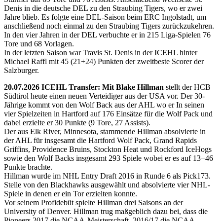
Denis in die deutsche DEL zu den Straubing Tigers, wo er zwei
Jahre blieb. Es folgte eine DEL-Saison beim ERC Ingolstadt, um
anschließend noch einmal zu den Straubing Tigers zurückzukehren.
In den vier Jahren in der DEL verbuchte er in 215 Liga-Spielen 76
Tore und 68 Vorlagen.
In der letzten Saison war Travis St. Denis in der ICEHL hinter
Michael Raffl mit 45 (21+24) Punkten der zweitbeste Scorer der
Salzburger.
20.07.2026 ICEHL Transfer: Mit Blake Hillman
stellt der HCB
Südtirol heute einen neuen Verteidiger aus der USA vor. Der 30-
Jährige kommt von den Wolf Back aus der AHL wo er In seinen
vier Spielzeiten in Hartford auf 176 Einsätze für die Wolf Pack und
dabei erzielte er 30 Punkte (9 Tore, 27 Assists).
Der aus Elk River, Minnesota, stammende Hillman absolvierte in
der AHL für insgesamt die Hartford Wolf Pack, Grand Rapids
Griffins, Providence Bruins, Stockton Heat und Rockford IceHogs
sowie den Wolf Backs insgesamt 293 Spiele wobei er es auf 13+46
Punkte brachte.
Hillman wurde im NHL Entry Draft 2016 in Runde 6 als Pick173.
Stelle von den Blackhawks ausgewählt und absolvierte vier NHL-
Spiele in denen er ein Tor erzielten konnte.
Vor seinem Profidebüt spielte Hillman drei Saisons an der
University of Denver. Hillman trug maßgeblich dazu bei, dass die
Pioneers 2017 die NCAA-Meisterschaft, 2016/17 die NCAA-