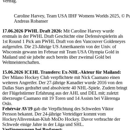
Vertrag.
Caroline Harvey, Team USA IIHF Womens Worlds 2025, © Puc
Andreas Robanser
17.06.2026 PWHL Draft 2026:
Mit Caroline Harvey wurde
erstmals in der PWHL Draft Geschichte eine Defensivspielerin als
1st Round 1 Pick am PWHL Draft von den Vancouver Goldeneyes
aufgerufen. Die 23-Jährige US Amerikanerin von der Univ. of
Wisconsin gewann im Februar mit Team USA Olympia Gold in
Mailand und sie jubelte auch bereits über zweimal Gold bei
Weltmeisterschaften.
15.06.2026 ICEHL Transfers: Ex-NHL-Akteur für Mailand:
Der Milano Hockey Club verpflichtete mit Nick Caamano einen
weiteren Angreifer. Der 27-jährige Kanadier wurde 2016 von den
Dallas Stars gedraftet und absolvierte 40 NHL-Spiele. Zudem bringt
der Flügelstürmer Erfahrung aus der AHL und DEL mit; zuletzt
überzeugte Caamano mit 19 Toren und 14 Assists bei Vålerenga
Oslo.
Fehérvár AV19
gab die Verpflichtung des Schweden Viktor
Persson bekannt. Der 24-jährige Verteidiger kommt vom
HockeyAllsvenskan-Klub MoDo Hockey. Davor verbrachte der
Schwede einige Jahre in der Liiga und SHL.
Verlängerungen bei Budapest: