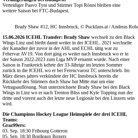
Verteidiger Paavo Tyni und Stürmer Topi Rönni bleiben eine
weitere Saison bei FTC-Budapest.
Brady Shaw #12, HC Innsbruck, © Puckfans.at / Andreas Rob
15.06.2026 ICEHL Transfer: Brady Shaw
wechselt zu den Black
Wings Linz und bleibt damit weiter in der ICEHL. 2021 wechselte
der Kanadier der zuvor in der AHL und ECHL tätig war zu
Fehervar AV19. Von dort ging es weiter nach Innsbruck wo er in
der Saison 2022-2023 zum Liga MVP ernannt wurde. Nach einer
Saison in Frankreich kehrte der 33-Jährige im letzten Sommer
zurück in die ICEHL wo er bei Ferencvarosi TC unterschrieb. Im
März dieses jahres verkündete der HC Innsbruck bereits die
Rückkehr des Stürmers doch Shaw bat Mitte mai um eine
Vetragsauflösung. Nun unterzeichnete Brady Shaw bei den Black
Wings in Linz wo er nach Trenton Bliss und Kyle Topping nun der
dritte und vorerst auch der letzte neue Legionär bei den Linzern sein
wird.
Die Champions Hockey League Heimspiele der drei ICEHL
Teams:
Graz99ers:
03. Sep. 18:30 Fribourg Gotteron
05. Sep. 18:30 Bordeaux Boxers