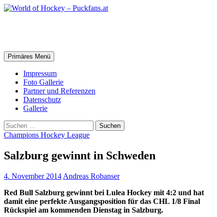
Zum
Inhalt
springen
World of Hockey – Puckfans.at
Suchen
Primäres Menü
Impressum
Foto Gallerie
Partner und Referenzen
Datenschutz
Gallerie
Suchen
nach:
Champions Hockey League
Salzburg gewinnt in Schweden
4. November 2014
Andreas Robanser
Red Bull Salzburg gewinnt bei Lulea Hockey mit 4:2 und hat
damit eine perfekte Ausgangsposition für das CHL 1/8 Final
Rückspiel am kommenden Dienstag in Salzburg.