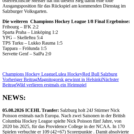
österreichische Meister hat mit diesem Sieg damit eine tolle
Ausgangsposition für das Rückspiel am kommenden Dienstag im
Salzburger Volksgarten.
Die weiteren Champions Hockey League 1/8 Final Ergebnisse:
Fribourg – IFK 2:2
Sparta Praha – Linköping 1:2
YPG – Skelleftea 5:4
TPS Turku – Lukko Rauma 1:5
Tappara – Frölunda 1:5
Servette Genf – SaiPa 2:0
Champions Hockey League
Lulea Hockey
Red Bull Salzburg
Beitragsnavigation
Vorheriger Beitrag
Magnitogorsk gewinnt in Helsinki
Nächster
Beitrag
Wild verlieren erstmals ein Heimspiel
NEWS:
05.08.2026 ICEHL Tranfer:
Salzburg holt 24J Stürmer Nick
Poisson erstmals nach Europa. Nach zwei Saisonen in der British
Columbia Hockey League spielte Nick Poisson fünf Jahre, von
2020 bis 2025, für das Providence College in der NCAA. In 170
Spielen verbuchte er 109 (42+67) Scorerpunkte . Damit absolvierte