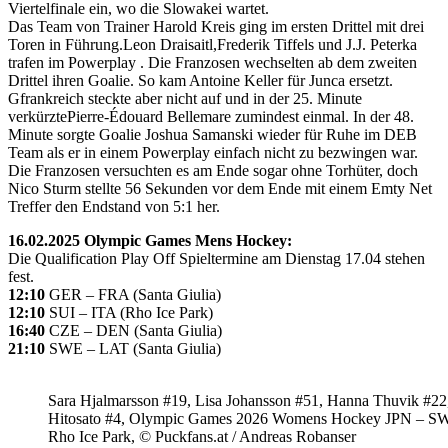
Viertelfinale ein, wo die Slowakei wartet.
Das Team von Trainer Harold Kreis ging im ersten Drittel mit drei
Toren in Führung.Leon Draisaitl,Frederik Tiffels und J.J. Peterka
trafen im Powerplay . Die Franzosen wechselten ab dem zweiten
Drittel ihren Goalie. So kam Antoine Keller für Junca ersetzt.
Gfrankreich steckte aber nicht auf und in der 25. Minute
verkürztePierre-Édouard Bellemare zumindest einmal. In der 48.
Minute sorgte Goalie Joshua Samanski wieder für Ruhe im DEB
Team als er in einem Powerplay einfach nicht zu bezwingen war.
Die Franzosen versuchten es am Ende sogar ohne Torhüter, doch
Nico Sturm stellte 56 Sekunden vor dem Ende mit einem Emty Net
Treffer den Endstand von 5:1 her.
16.02.2025 Olympic Games Mens Hockey:
Die Qualification Play Off Spieltermine am Dienstag 17.04 stehen
fest.
12:10
GER – FRA (Santa Giulia)
12:10
SUI – ITA (Rho Ice Park)
16:40
CZE – DEN (Santa Giulia)
21:10
SWE – LAT (Santa Giulia)
Sara Hjalmarsson #19, Lisa Johansson #51, Hanna Thuvik #22
Hitosato #4, Olympic Games 2026 Womens Hockey JPN – S
Rho Ice Park, © Puckfans.at / Andreas Robanser