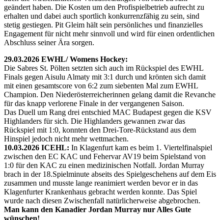
geändert haben. Die Kosten um den Profispielbetrieb aufrecht zu
erhalten und dabei auch sportlich konkurrenzfähig zu sein, sind
stetig gestiegen. Pit Gleim hält sein persönliches und finanzielles
Engagement für nicht mehr sinnvoll und wird für einen ordentlichen
Abschluss seiner Ära sorgen.
29.03.2026 EWHL/ Womens Hockey:
Die Sabres St. Pölten setzten sich auch im Rückspiel des EWHL
Finals gegen Aisulu Almaty mit 3:1 durch und krönten sich damit
mit einen gesamtscore von 6:2 zum siebenten Mal zum EWHL
Champion. Den Niederösterreicherinnen gelang damit die Revanche
für das knapp verlorene Finale in der vergangenen Saison.
Das Duell um Rang drei entschied MAC Budapest gegen die KSV
Highlanders für sich. Die Highlanders gewannen zwar das
Rückspiel mit 1:0, konnten den Drei-Tore-Rückstand aus dem
Hinspiel jedoch nicht mehr wettmachen.
10.03.2026 ICEHL:
In Klagenfurt kam es beim 1. Viertelfinalspiel
zwischen den EC KAC und Fehervar AV19 beim Spielstand von
1:0 für den KAC zu einen medizinischen Notfall. Jordan Murray
brach in der 18.Spielminute abseits des Spielgeschehens auf dem Eis
zusammen und musste lange reanimiert werden bevor er in das
Klagenfurter Krankenhaus gebracht werden konnte. Das Spiel
wurde nach diesen Zwischenfall natürlicherweise abgebrochen.
Man kann den Kanadier Jordan Murray nur Alles Gute
wünschen!