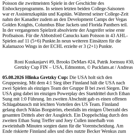
Poisson die zweitmeisten Spiele in der Geschichte des
Eishockeyprogramms. In seinen letzten beiden College-Saisonen
war er Assistenzkapitän und Kapitän. Während seiner College-Zeit
nahm der Kanadier zudem an den Development Camps der Vegas
Golden Knights, Columbus Blue Jackets und Florida Panthers teil.
In der vergangenen Spielzeit absolvierte der Angreifer seine erste
Profisaison. Für die Abbotsford Canucks kam Poisson in 43 AHL-
Spielen auf 11 (5+6) Punkte.In neun weiteren Einsätzen für die
Kalamazoo Wings in der ECHL erzielte er 3 (2+1) Punkte.
Roni Kuukasjarvi #9, Brooks DeMars #24, Patrik Joensuu #30
Gretzky Cup FIN – USA, Edmonton, © Puckfans.at / Andreas
05.08.2026 Hlinka Gretzky Cup:
Die USA holt sich den
Gruppensieg. Mit dem 4:1 Sieg über Finnland hält die USA nach
zwei Spielen als einziges Team der Gruppe B bei zwei Siegen. Die
USA ging dabei im einzigen Powerplay des Startdrittel durch Ethan
Sung mit 1:0 Führung. Im zweiten Abschnitt gab es einen offenen
Schlagabtausch mit leichten Vorteilen des US Team. Finnland
gelang durch Niklas Borgström, ebenfalls im einigen Überzahl des
gesamten Drittels aber der Ausgleich. Ein Doppelschlag durch den
zweiten Ethan Sung Treffer und Joey Cullen innerhalb von
zweieinhalb Minuten sorgten dann für die Vorentscheidung. Am
Ende riskierte Finnland alles und dies nutzte Becker Wenkus zum