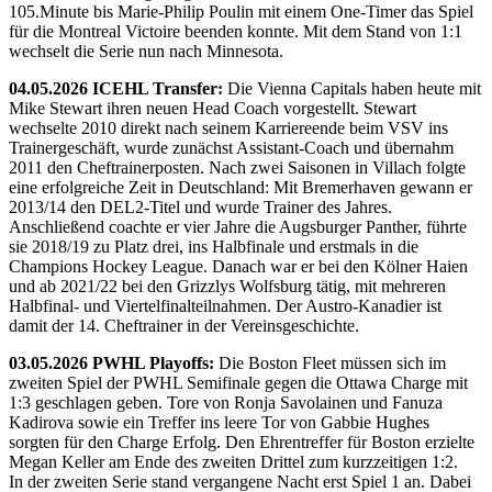
105.Minute bis Marie-Philip Poulin mit einem One-Timer das Spiel
für die Montreal Victoire beenden konnte. Mit dem Stand von 1:1
wechselt die Serie nun nach Minnesota.
04.05.2026 ICEHL Transfer:
Die Vienna Capitals haben heute mit
Mike Stewart ihren neuen Head Coach vorgestellt. Stewart
wechselte 2010 direkt nach seinem Karriereende beim VSV ins
Trainergeschäft, wurde zunächst Assistant-Coach und übernahm
2011 den Cheftrainerposten. Nach zwei Saisonen in Villach folgte
eine erfolgreiche Zeit in Deutschland: Mit Bremerhaven gewann er
2013/14 den DEL2-Titel und wurde Trainer des Jahres.
Anschließend coachte er vier Jahre die Augsburger Panther, führte
sie 2018/19 zu Platz drei, ins Halbfinale und erstmals in die
Champions Hockey League. Danach war er bei den Kölner Haien
und ab 2021/22 bei den Grizzlys Wolfsburg tätig, mit mehreren
Halbfinal- und Viertelfinalteilnahmen. Der Austro-Kanadier ist
damit der 14. Cheftrainer in der Vereinsgeschichte.
03.05.2026 PWHL Playoffs:
Die Boston Fleet müssen sich im
zweiten Spiel der PWHL Semifinale gegen die Ottawa Charge mit
1:3 geschlagen geben. Tore von Ronja Savolainen und Fanuza
Kadirova sowie ein Treffer ins leere Tor von Gabbie Hughes
sorgten für den Charge Erfolg. Den Ehrentreffer für Boston erzielte
Megan Keller am Ende des zweiten Drittel zum kurzzeitigen 1:2.
In der zweiten Serie stand vergangene Nacht erst Spiel 1 an. Dabei