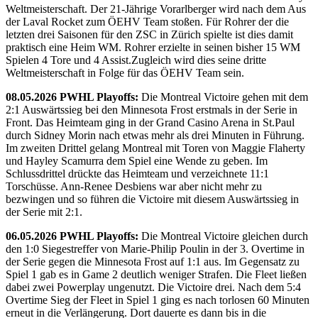
Weltmeisterschaft. Der 21-Jährige Vorarlberger wird nach dem Aus
der Laval Rocket zum ÖEHV Team stoßen. Für Rohrer der die
letzten drei Saisonen für den ZSC in Zürich spielte ist dies damit
praktisch eine Heim WM. Rohrer erzielte in seinen bisher 15 WM
Spielen 4 Tore und 4 Assist.Zugleich wird dies seine dritte
Weltmeisterschaft in Folge für das ÖEHV Team sein.
08.05.2026 PWHL Playoffs:
Die Montreal Victoire gehen mit dem
2:1 Auswärtssieg bei den Minnesota Frost erstmals in der Serie in
Front. Das Heimteam ging in der Grand Casino Arena in St.Paul
durch Sidney Morin nach etwas mehr als drei Minuten in Führung.
Im zweiten Drittel gelang Montreal mit Toren von Maggie Flaherty
und Hayley Scamurra dem Spiel eine Wende zu geben. Im
Schlussdrittel drückte das Heimteam und verzeichnete 11:1
Torschüsse. Ann-Renee Desbiens war aber nicht mehr zu
bezwingen und so führen die Victoire mit diesem Auswärtssieg in
der Serie mit 2:1.
06.05.2026 PWHL Playoffs:
Die Montreal Victoire gleichen durch
den 1:0 Siegestreffer von Marie-Philip Poulin in der 3. Overtime in
der Serie gegen die Minnesota Frost auf 1:1 aus. Im Gegensatz zu
Spiel 1 gab es in Game 2 deutlich weniger Strafen. Die Fleet ließen
dabei zwei Powerplay ungenutzt. Die Victoire drei. Nach dem 5:4
Overtime Sieg der Fleet in Spiel 1 ging es nach torlosen 60 Minuten
erneut in die Verlängerung. Dort dauerte es dann bis in die