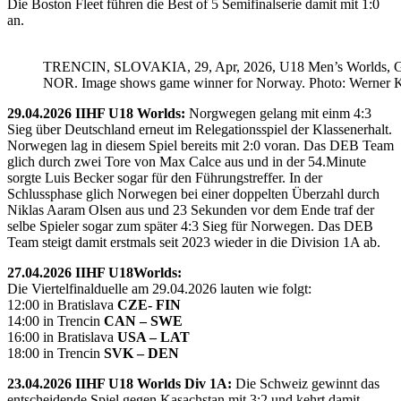
Die Boston Fleet führen die Best of 5 Semifinalserie damit mit 1:0
an.
TRENCIN, SLOVAKIA, 29, Apr, 2026, U18 Men’s Worlds, 
NOR. Image shows game winner for Norway. Photo: Werner K
29.04.2026 IIHF U18 Worlds:
Norgwegen gelang mit einm 4:3
Sieg über Deutschland erneut im Relegationsspiel der Klassenerhalt.
Norwegen lag in diesem Spiel bereits mit 2:0 voran. Das DEB Team
glich durch zwei Tore von Max Calce aus und in der 54.Minute
sorgte Luis Becker sogar für den Führungstreffer. In der
Schlussphase glich Norwegen bei einer doppelten Überzahl durch
Niklas Aaram Olsen aus und 23 Sekunden vor dem Ende traf der
selbe Spieler sogar zum später 4:3 Sieg für Norwegen. Das DEB
Team steigt damit erstmals seit 2023 wieder in die Division 1A ab.
27.04.2026 IIHF U18Worlds:
Die Viertelfinalduelle am 29.04.2026 lauten wie folgt:
12:00 in Bratislava
CZE- FIN
14:00 in Trencin
CAN – SWE
16:00 in Bratislava
USA – LAT
18:00 in Trencin
SVK – DEN
23.04.2026 IIHF U18 Worlds Div 1A:
Die Schweiz gewinnt das
entscheidende Spiel gegen Kasachstan mit 3:2 und kehrt damit