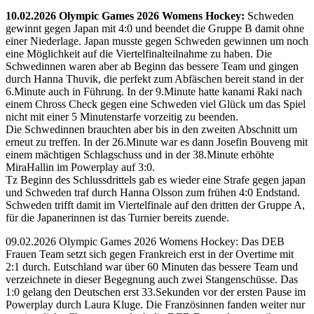
10.02.2026 Olympic Games 2026 Womens Hockey:
Schweden
gewinnt gegen Japan mit 4:0 und beendet die Gruppe B damit ohne
einer Niederlage. Japan musste gegen Schweden gewinnen um noch
eine Möglichkeit auf die Viertelfinalteilnahme zu haben. Die
Schwedinnen waren aber ab Beginn das bessere Team und gingen
durch Hanna Thuvik, die perfekt zum Abfäschen bereit stand in der
6.Minute auch in Führung. In der 9.Minute hatte kanami Raki nach
einem Chross Check gegen eine Schweden viel Glück um das Spiel
nicht mit einer 5 Minutenstarfe vorzeitig zu beenden.
Die Schwedinnen brauchten aber bis in den zweiten Abschnitt um
erneut zu treffen. In der 26.Minute war es dann Josefin Bouveng mit
einem mächtigen Schlagschuss und in der 38.Minute erhöhte
MiraHallin im Powerplay auf 3:0.
Tz Beginn des Schlussdrittels gab es wieder eine Strafe gegen japan
und Schweden traf durch Hanna Olsson zum frühen 4:0 Endstand.
Schweden trifft damit im Viertelfinale auf den dritten der Gruppe A,
für die Japanerinnen ist das Turnier bereits zuende.
09.02.2026 Olympic Games 2026 Womens Hockey: Das DEB
Frauen Team setzt sich gegen Frankreich erst in der Overtime mit
2:1 durch. Eutschland war über 60 Minuten das bessere Team und
verzeichnete in dieser Begegnung auch zwei Stangenschüsse. Das
1:0 gelang den Deutschen erst 33.Sekunden vor der ersten Pause im
Powerplay durch Laura Kluge. Die Französinnen fanden weiter nur