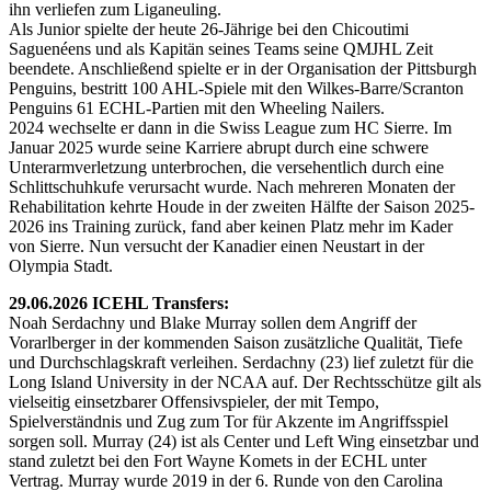
ihn verliefen zum Liganeuling.
Als Junior spielte der heute 26-Jährige bei den Chicoutimi
Saguenéens und als Kapitän seines Teams seine QMJHL Zeit
beendete. Anschließend spielte er in der Organisation der Pittsburgh
Penguins, bestritt 100 AHL-Spiele mit den Wilkes-Barre/Scranton
Penguins 61 ECHL-Partien mit den Wheeling Nailers.
2024 wechselte er dann in die Swiss League zum HC Sierre. Im
Januar 2025 wurde seine Karriere abrupt durch eine schwere
Unterarmverletzung unterbrochen, die versehentlich durch eine
Schlittschuhkufe verursacht wurde. Nach mehreren Monaten der
Rehabilitation kehrte Houde in der zweiten Hälfte der Saison 2025-
2026 ins Training zurück, fand aber keinen Platz mehr im Kader
von Sierre. Nun versucht der Kanadier einen Neustart in der
Olympia Stadt.
29.06.2026 ICEHL Transfers:
Noah Serdachny und Blake Murray sollen dem Angriff der
Vorarlberger in der kommenden Saison zusätzliche Qualität, Tiefe
und Durchschlagskraft verleihen. Serdachny (23) lief zuletzt für die
Long Island University in der NCAA auf. Der Rechtsschütze gilt als
vielseitig einsetzbarer Offensivspieler, der mit Tempo,
Spielverständnis und Zug zum Tor für Akzente im Angriffsspiel
sorgen soll. Murray (24) ist als Center und Left Wing einsetzbar und
stand zuletzt bei den Fort Wayne Komets in der ECHL unter
Vertrag. Murray wurde 2019 in der 6. Runde von den Carolina