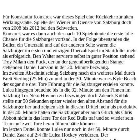
Für Konstantin Komarek war dieses Spiel eine Rückkehr zur alten
Wirkungsstätte. Spielte der Wiener im Dienste von Salzburg doch
von 2008 bis 2012 bei den Schweden.
Komarek war es dann auch der nach 10 Spielminute die erste tolle
Chance für die Salzburger vorfand. In der Folge überstanden die
Bullen ein Unterzahl und auf der anderen Seite waren die
Salzburger im ersten und einzigen Überzahlspiel im Startdrittel mehr
als erfolgreich. Ben Walter servierte selbst in guter Position stehend
Troy Milam den Puck, der an der gegenüberliegenden Stange
stehenden Daniel Larsson in der 20. Minute bezwang.
Im zweiten Abschnitt schlug Salzburg rasch ein weiteres Mal durch
Brett Sterling (25.Min) zu und in der 30. Minute war es Kyle Beach
der sogar die drei Tore Führung für die Salzburger erzielen konnte.
Lulea hingegen brauchte bis in die 32. Minute um den Finnen im
Salzburg Tor Niko Hovinen zu bezwingen doch Zdenek Kutlak
stellte nur 50 Sekunden später wieder den alten Abstand für die
Salzburger her und zeigten sich in diesem Drittel mehr als produktiv.
In der 40. Minute hatten die Salzburger aber auch Glück als Chris
Abbott nicht in das leere Tor der Red Bulls traf und so wieder sein
Team auf zwei Tore heran führen hätte können.
Im letzten Drittel konnte Lulea nur noch in der 59. Minute durch
Daniel Zaar auf 2:4 für Lulea Hockey verkürzen. Der