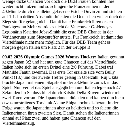
wenige dicke Chancen vor doch die DEB Frauen konnten ihre
weiter nicht nutzen und so schlugen die Französinnen in der
49.Minute durch die alleine gelassene Estelle Duvin zu und stellten
auf 1:1. Im dritten Abschnitt drückten die Deutschen weiter doch der
Siegestreffer gelang nicht. Damit hatte Frankreich ihren ersten
Punktgewinn.Mehr wurde es nicht da Vancouver Goldeneyes
Legionärin Katarina Jobst-Smith die erste DEB Chance in der
Verlängerung zum Siegestreffer nutzte. Für Frankreich ist damit das
Viertelfinale nicht mehr möglich. Für das DEB Team geht es
morgen gegen Italien um Platz 2 in der Gruppe B.
09.02.2026 Olympic Games 2026 Womes Hockey:
Italien gewinnt
gegen Japan 3:2 und hat nun gute Chancen auf das Viertelfinale.
Italien holte sich im ersten Drittel eine 2:0 Führung. Dabei traf
Mathilde Fantin zweimal. Das erste Tor erzielte sice vom Bully
Punkt (13.) und der zweite Treffer gelang in Überzahl. Ruj Ukita
brachte Japan mit einem Slapshot in der 23.Minute zurück in das
Spiel. Nun verlief das Spiel ausgeglichen und Italien legte nach 47
Sekunden im Schlussdrittel durch Kristin Della Rovere wieder mit
zwei Toren vorran. Die Japanerinnen dtückten und kamen durch ein
etwas umstrittenes Tor dank Akane Shiga nochmals heran. In der
Folge waren die Japanerinnen aber zu hektisch und so feiertn die
Italienerinnen ihren zweiten Sieg. Damit stehen die Italienerinnen
einmal auf Platz zwei und haben gute Chancen auf den
Viertelfinaleinzug.