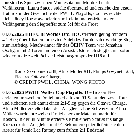
musste das Spiel zwischen Minnesota und Montréal in der
Verlängerun. Laura Stacey spielte überragend und erzielte den ersten
Hattrick in der Geschichte der PWHL-Playoffs, doch es reichte
nicht. Jincy Roese avancierte zur Heldin und erzielte in der
Verlängerung den Siegtreffer zum 5:4 für die Frost.
01.05.2026 IIHF U18 Worlds Div.1B:
Österreich geling mit dem
4:1 Sieg über Litauen im letzten Spiel des Turniers der wichtige Sieg
zum Aufstieg. Matchwinner für das ÖEHV Team war Jonathan
Oschgan mit 2 Toren und einen Assist. Österreich steigt damit sofort
wieder in die zweithöchste Leistungsgruppe der U18 auf.
Ronja Savolainen #88, Alina Müller #11, Philips Gwyneth #33
Fleet vs. Ottawa Charge,
© CREDIT PWHL, CHINA_WONG PHOTO
01.05.2026 PWHL Walter Cup Playoffs:
Die Boston Fleet
erzielten im zweiten Drittel innerhalb von 91 Sekunden zwei Tore
und sicherten sich damit einen 2:1-Sieg gegen die Ottawa Charge.
Alina Müller erzielte dabei den Ausgleich. Die Schweizerin Alina
Müller wurde im zweiten Drittel aber zur Matchwinnerin für
Boston. In der 38.Minute erzielte sie mit einem Schuss ins lange
Kreuzeck den Ausgleich und 91 Sekunden später lieferte sie den
Assist für Jamie Lee Rattray zum frühen 2:1 Endstand.