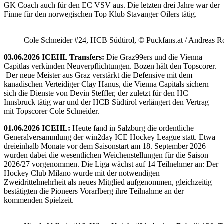
GK Coach auch für den EC VSV aus. Die letzten drei Jahre war der
Finne für den norwegischen Top Klub Stavanger Oilers tätig.
Cole Schneider #24, HCB Südtirol, © Puckfans.at / Andreas R
03.06.2026 ICEHL Transfers:
Die Graz99ers und die Vienna
Capitlas verkünden Neuverpflichtungen. Bozen hält den Topscorer.
Der neue Meister aus Graz verstärkt die Defensive mit dem
kanadischen Verteidiger Clay Hanus, die Vienna Capitals sichern
sich die Dienste von Devin Steffler, der zuletzt für den HC
Innsbruck tätig war und der HCB Südtirol verlängert den Vertrag
mit Topscorer Cole Schneider.
01.06.2026 ICEHL:
Heute fand in Salzburg die ordentliche
Generalversammlung der win2day ICE Hockey League statt. Etwa
dreieinhalb Monate vor dem Saisonstart am 18. September 2026
wurden dabei die wesentlichen Weichenstellungen für die Saison
2026/27 vorgenommen. Die Liga wächst auf 14 Teilnehmer an: Der
Hockey Club Milano wurde mit der notwendigen
Zweidrittelmehrheit als neues Mitglied aufgenommen, gleichzeitig
bestätigten die Pioneers Vorarlberg ihre Teilnahme an der
kommenden Spielzeit.