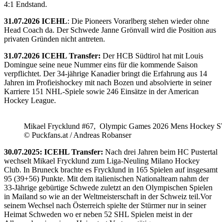
4:1 Endstand.
31.07.2026 ICEHL
: Die Pioneers Vorarlberg stehen wieder ohne
Head Coach da. Der Schwede Janne Grönvall wird die Position aus
privaten Gründen nicht antreten.
31.07.2026 ICEHL Transfer:
Der HCB Südtirol hat mit Louis
Domingue seine neue Nummer eins für die kommende Saison
verpflichtet. Der 34-jährige Kanadier bringt die Erfahrung aus 14
Jahren im Profieishockey mit nach Bozen und absolvierte in seiner
Karriere 151 NHL-Spiele sowie 246 Einsätze in der American
Hockey League.
Mikael Frycklund #67, Olympic Games 2026 Mens Hockey 
© Puckfans.at / Andreas Robanser
30.07.2025: ICEHL Transfer:
Nach drei Jahren beim HC Pustertal
wechselt Mikael Frycklund zum Liga-Neuling Milano Hockey
Club. In Bruneck brachte es Frycklund in 165 Spielen auf insgesamt
95 (39+56) Punkte. Mit dem italienischen Nationalteam nahm der
33-Jährige gebürtige Schwede zuletzt an den Olympischen Spielen
in Mailand so wie an der Weltmeisterschaft in der Schweiz teil.Vor
seinem Wechsel nach Österreich spielte der Stürmer nur in seiner
Heimat Schweden wo er neben 52 SHL Spielen meist in der