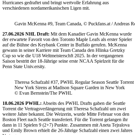
Hurricanes gedraftet und bringt wertvolle Erfahrung aus
verschiedenen nordamerikanischen Ligen mit.
Gavin McKenna #9, Team Canada, © Puckfans.at / Andreas R
27.06.2026 NHL Draft:
Mit dem Kanadier Gavin McKenna wurde
der erwartete Favorit von den Toronto Maple Leafs als erster Spieler
auf die Bühne des Keybank Center in Buffalo gerufen. McKenna
gewann in seiner Karriere mit Team Canada den Hlinka Gretzky
Cup so wie die U18 Weltmeisterschft 2025. In der vergangenen
Saison bestritt der 18-Jährige seine erste NCAA Spielzeit für die
Penn State Univ.ersity.
Theresa Schafzahl #37, PWHL Regular Season Seattle Torrent 
New York Sirens at Madison Square Garden in New York
© Evan Bernstein/The PWHL
18.06.2026 PWHL:
Abseits des PWHL Drafts gaben die Seattle
Torrent die Vertragsverlängerung mit Theresa Schafzahl um zwei
weitere Jahre bekannt. Die Weizerin, wurde Mitte Februar von den
Boston Fleet nach Seattle transferiert. Für die Torrent gelangen ihr
dann in 11 Spielen 9 (2+7) Punkte. Zusammen mit Aneta Tejralova
und Emily Brown erhielt die 26-Jährige Schafzahl einen zwei Jahres