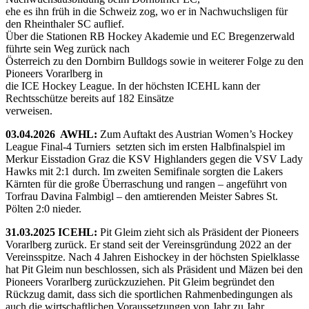
ehe es ihn früh in die Schweiz zog, wo er in Nachwuchsligen für
den Rheinthaler SC auflief.
Über die Stationen RB Hockey Akademie und EC Bregenzerwald
führte sein Weg zurück nach
Österreich zu den Dornbirn Bulldogs sowie in weiterer Folge zu den
Pioneers Vorarlberg in
die ICE Hockey League. In der höchsten ICEHL kann der
Rechtsschütze bereits auf 182 Einsätze
verweisen.
03.04.2026 AWHL:
Zum Auftakt des Austrian Women’s Hockey
League Final-4 Turniers setzten sich im ersten Halbfinalspiel im
Merkur Eisstadion Graz die KSV Highlanders gegen die VSV Lady
Hawks mit 2:1 durch. Im zweiten Semifinale sorgten die Lakers
Kärnten für die große Überraschung und rangen – angeführt von
Torfrau Davina Falmbigl – den amtierenden Meister Sabres St.
Pölten 2:0 nieder.
31.03.2025 ICEHL:
Pit Gleim zieht sich als Präsident der Pioneers
Vorarlberg zurück. Er stand seit der Vereinsgründung 2022 an der
Vereinsspitze. Nach 4 Jahren Eishockey in der höchsten Spielklasse
hat Pit Gleim nun beschlossen, sich als Präsident und Mäzen bei den
Pioneers Vorarlberg zurückzuziehen. Pit Gleim begründet den
Rückzug damit, dass sich die sportlichen Rahmenbedingungen als
auch die wirtschaftlichen Voraussetzungen von Jahr zu Jahr