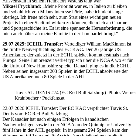
Allsvenskan in seinem Heimatort Vasteras tätig war.
Mikael Frycklund:
„Meine Priorität war es, in Italien zu bleiben
und sobald ich von Milans Interesse hörte, habe ich nicht lange
überlegt. Ich freue mich sehr, zum Start eines wichtigen neuen
Projekts in einer Stadt mitwirken zu können, die reich an Charme
und Sportgeschichte ist. Es ist eine spannende Herausforderung, die
mich auch näher an meine Familie in der Lombardei bringt.“
29.07.2025: ICEHL Transfer:
Verteidiger William MacKinnon ist
die fünfte Neuverpflichtung des EC-KAC. Der 26-jährige US-
Amerikaner, der zuletzt in der ECHL spielte, kommt erstmals nach
Europa. Seine Juniorenzeit verlief typisch über die NCAA wo er für
die Univ. of New Hampshire spielte. Danach ging es in die ECHL.
Neben seinen insgesamt 203 Spielen in der ECHL absolvierte der
US Amerikaner auch 89 Spiele in der AHL.
Travis ST. DENIS #74 (EC Red Bull Salzburg) Photo: Werner
Krainbucher / Puckfans.at
22.07.2026 ICEHL Transfer: Der EC KAC verpflichtet Travis St.
Denis vom EC Red Bull Salzburg.
Der Kanadier hat nach einigen Erfolgen in kanadischen
Nachwuchsligen sowie in der NCAA an der Quinnipiac University
fünf Jahre in der AHL gespielt. In insgesamt 294 Spielen kam der
Stürmer auf 69 Tore und 76 Assists. Anschließend wechselte St.