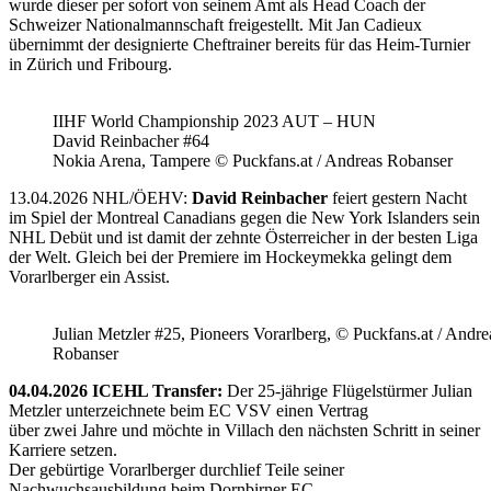
wurde dieser per sofort von seinem Amt als Head Coach der
Schweizer Nationalmannschaft freigestellt. Mit Jan Cadieux
übernimmt der designierte Cheftrainer bereits für das Heim-Turnier
in Zürich und Fribourg.
IIHF World Championship 2023 AUT – HUN
David Reinbacher #64
Nokia Arena, Tampere © Puckfans.at / Andreas Robanser
13.04.2026 NHL/ÖEHV:
David Reinbacher
feiert gestern Nacht
im Spiel der Montreal Canadians gegen die New York Islanders sein
NHL Debüt und ist damit der zehnte Österreicher in der besten Liga
der Welt. Gleich bei der Premiere im Hockeymekka gelingt dem
Vorarlberger ein Assist.
Julian Metzler #25, Pioneers Vorarlberg, © Puckfans.at / Andre
Robanser
04.04.2026 ICEHL Transfer:
Der 25-jährige Flügelstürmer Julian
Metzler unterzeichnete beim EC VSV einen Vertrag
über zwei Jahre und möchte in Villach den nächsten Schritt in seiner
Karriere setzen.
Der gebürtige Vorarlberger durchlief Teile seiner
Nachwuchsausbildung beim Dornbirner EC,