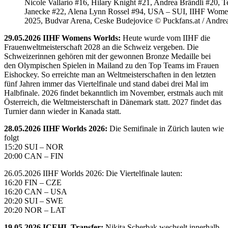
Nicole Vallario #16, Hilary Knight #21, Andrea Brändli #20, T
Janecke #22, Alena Lynn Rossel #94, USA – SUI, IIHF Wome
2025, Budvar Arena, Ceske Budejovice © Puckfans.at / Andre
29.05.2026 IIHF Womens Worlds:
Heute wurde vom IIHF die
Frauenweltmeisterschaft 2028 an die Schweiz vergeben. Die
Schweizerinnen gehören mit der gewonnen Bronze Medaille bei
den Olympischen Spielen in Mailand zu den Top Teams im Frauen
Eishockey. So erreichte man an Weltmeisterschaften in den letzten
fünf Jahren immer das Viertelfinale und stand dabei drei Mal im
Halbfinale. 2026 findet bekanntlich im November, erstmals auch mit
Österreich, die Weltmeisterschaft in Dänemark statt. 2027 findet das
Turnier dann wieder in Kanada statt.
28.05.2026 IIHF Worlds 2026:
Die Semifinale in Zürich lauten wie
folgt
15:20 SUI – NOR
20:00 CAN – FIN
26.05.2026 IIHF Worlds 2026: Die Viertelfinale lauten:
16:20 FIN – CZE
16:20 CAN – USA
20:20 SUI – SWE
20:20 NOR – LAT
19.05.2026 ICEHL Transfer:
Nikita Scherbak wechselt innerhalb