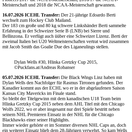
Meisterschaft und 2018 die NCAA-Meisterschaft gewannen.
16.07.2026 ICEHL Transfer:
Der 21-jährige Edoardo Berti
wechselt zum Hockey Club Mailand.
Der 183 cm große und 80 kg schwere Linkshänder Berti sammelte
Erfahrung in der Schweizer Serie B (LNB) bei Sierre und
Bellinzona. Er verfügt auch üüber eine Schweizer Lizenz. Berti der
zweimal Italien bei U20 Weltmeisterschaften vertrat wird zusammen
mit Jacob Smith das Goalie Due des Liganeulings stellen.
Dylan Wells #30, Hlinka Gretzky Cup 2015,
©Puckfans.at/Andreas Robanser
05.07.2026 ICEHL Transfer:
Die Black Wings Linz haben mit
Dylan Wells den Nachfolger für Rasmus Tirronen gefunden. Der
Kanadier kommt aus der ECHL wo er in der abgelaufenen Saison
Kansas City Mavericks im Finale stand.
So bleibt der Titelgewinn mit dem kanadischen U18 Team beim
Hlinka Gretzky Cup 2015 neben dem AHL Titel mit den Chicago
Wolfs 2022, wo er aber insgesamt nur drei Spiele bestritt neben
seinem NHL Premieren Einsatz in der NHL für die Chicago
Blackhawks einer seiner Highlights.
Immer wieder gehörte er im Sommer diversen NHL Caps an, doch
ein weiterer Einsatz blieb dem 28-Jährigen verwehrt. So kam Wells