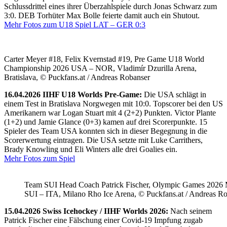
Schlussdrittel eines ihrer Überzahlspiele durch Jonas Schwarz zum
3:0. DEB Torhüter Max Bolle feierte damit auch ein Shutout.
Mehr Fotos zum U18 Spiel LAT – GER 0:3
Carter Meyer #18, Felix Kvernstad #19, Pre Game U18 World
Championship 2026 USA – NOR, Vladimír Dzurilla Arena,
Bratislava, © Puckfans.at / Andreas Robanser
16.04.2026 IIHF U18 Worlds Pre-Game:
Die USA schlägt in
einem Test in Bratislava Norgwegen mit 10:0. Topscorer bei den US
Amerikanern war Logan Stuart mit 4 (2+2) Punkten. Victor Plante
(1+2) und Jamie Glance (0+3) kamen auf drei Scorerpunkte. 15
Spieler des Team USA konnten sich in dieser Begegnung in die
Scorerwertung eintragen. Die USA setzte mit Luke Carrithers,
Brady Knowling und Eli Winters alle drei Goalies ein.
Mehr Fotos zum Spiel
Team SUI Head Coach Patrick Fischer, Olympic Games 202
SUI – ITA, Milano Rho Ice Arena, © Puckfans.at / Andreas R
15.04.2026 Swiss Icehockey / IIHF Worlds 2026:
Nach seinem
Patrick Fischer eine Fälschung einer Covid-19 Impfung zugab