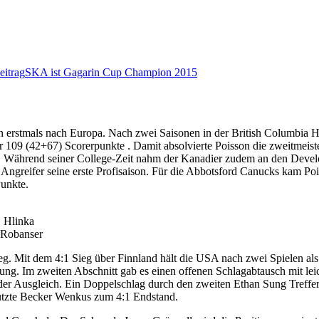
eitrag
SKA ist Gagarin Cup Champion 2015
n erstmals nach Europa. Nach zwei Saisonen in der British Columbia H
r 109 (42+67) Scorerpunkte . Damit absolvierte Poisson die zweitmeist
tän. Während seiner College-Zeit nahm der Kanadier zudem an den Dev
der Angreifer seine erste Profisaison. Für die Abbotsford Canucks kam 
Punkte.
, Hlinka
 Robanser
g. Mit dem 4:1 Sieg über Finnland hält die USA nach zwei Spielen al
rung. Im zweiten Abschnitt gab es einen offenen Schlagabtausch mit le
r der Ausgleich. Ein Doppelschlag durch den zweiten Ethan Sung Treff
 nutzte Becker Wenkus zum 4:1 Endstand.