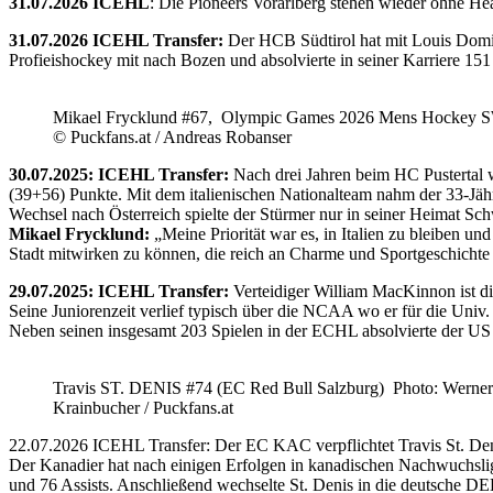
31.07.2026 ICEHL
: Die Pioneers Vorarlberg stehen wieder ohne He
31.07.2026 ICEHL Transfer:
Der HCB Südtirol hat mit Louis Domin
Profieishockey mit nach Bozen und absolvierte in seiner Karriere 1
Mikael Frycklund #67, Olympic Games 2026 Mens Hockey 
© Puckfans.at / Andreas Robanser
30.07.2025: ICEHL Transfer:
Nach drei Jahren beim HC Pustertal 
(39+56) Punkte. Mit dem italienischen Nationalteam nahm der 33-Jähr
Wechsel nach Österreich spielte der Stürmer nur in seiner Heimat Sc
Mikael Frycklund:
„Meine Priorität war es, in Italien zu bleiben und
Stadt mitwirken zu können, die reich an Charme und Sportgeschichte 
29.07.2025: ICEHL Transfer:
Verteidiger William MacKinnon ist d
Seine Juniorenzeit verlief typisch über die NCAA wo er für die Uni
Neben seinen insgesamt 203 Spielen in der ECHL absolvierte der US
Travis ST. DENIS #74 (EC Red Bull Salzburg) Photo: Werner
Krainbucher / Puckfans.at
22.07.2026 ICEHL Transfer: Der EC KAC verpflichtet Travis St. De
Der Kanadier hat nach einigen Erfolgen in kanadischen Nachwuchslig
und 76 Assists. Anschließend wechselte St. Denis in die deutsche DE