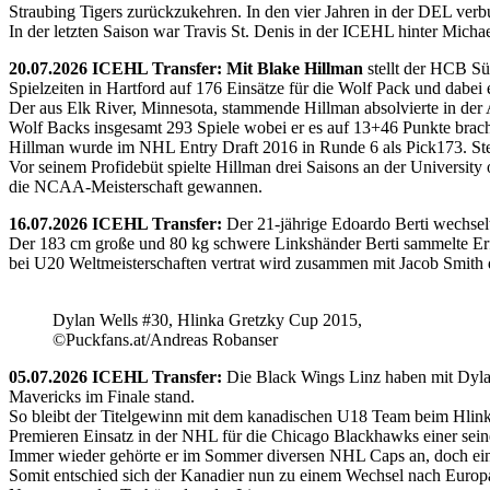
Straubing Tigers zurückzukehren. In den vier Jahren in der DEL verb
In der letzten Saison war Travis St. Denis in der ICEHL hinter Micha
20.07.2026 ICEHL Transfer: Mit Blake Hillman
stellt der HCB Sü
Spielzeiten in Hartford auf 176 Einsätze für die Wolf Pack und dabei e
Der aus Elk River, Minnesota, stammende Hillman absolvierte in der
Wolf Backs insgesamt 293 Spiele wobei er es auf 13+46 Punkte brach
Hillman wurde im NHL Entry Draft 2016 in Runde 6 als Pick173. Stel
Vor seinem Profidebüt spielte Hillman drei Saisons an der Universi
die NCAA-Meisterschaft gewannen.
16.07.2026 ICEHL Transfer:
Der 21-jährige Edoardo Berti wechse
Der 183 cm große und 80 kg schwere Linkshänder Berti sammelte Erfa
bei U20 Weltmeisterschaften vertrat wird zusammen mit Jacob Smith d
Dylan Wells #30, Hlinka Gretzky Cup 2015,
©Puckfans.at/Andreas Robanser
05.07.2026 ICEHL Transfer:
Die Black Wings Linz haben mit Dyla
Mavericks im Finale stand.
So bleibt der Titelgewinn mit dem kanadischen U18 Team beim Hlink
Premieren Einsatz in der NHL für die Chicago Blackhawks einer seine
Immer wieder gehörte er im Sommer diversen NHL Caps an, doch ein 
Somit entschied sich der Kanadier nun zu einem Wechsel nach Europ