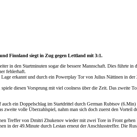
und Finnland siegt in Zug gegen Lettland mit 3:1.
ter in den Startminuten sogar die bessere Mannschaft. Dies führte in 
er fehlerhaft.
er Lage erkannt und durch ein Powerplay Tor von Julius Nättinen in der 
piele diesen Vorsprung mit viel coolness über die Zeit. Das zweite To
lf auch ein Doppelschlag im Startdrittel durch German Rubtsov (6.Mi
s zweite volle Überzahlspiel, nahm man sich doch zuerst den Vorteil d
einen Treffer von Dmitri Zhukenov wieder mit zwei Tore in Front gehen
en in der 49.Minute durch Lestan erneut der Anschlusstreffer. Die Rus