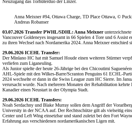
Neuzugang das Torhüterduo der Linzer.
Anna Meixner #94, Ottawa Charge, TD Place Ottawa, © Puckfa
Andreas Robanser
03.07.2026 Transfer PWHL/SDHL: Anna Meixner
unterzeichnete
Vancouver Goldeneyes insgesamt in 66 Spielen 4 Tore und 6 Assist e
zu ihren Wechsel nach Nordamerika 2024. Anna Meixner entschied 
29.06.2026 ICEHL Transfer:
Der Minlano HC hat mit Samuel Houde einen weiteren Stürmer verpflic
verliefen zum Liganeuling.
Als Junior spielte der heute 26-Jährige bei den Chicoutimi Saguenéen
AHL-Spiele mit den Wilkes-Barre/Scranton Penguins 61 ECHL-Partie
2024 wechselte er dann in die Swiss League zum HC Sierre. Im Janua
verursacht wurde. Nach mehreren Monaten der Rehabilitation kehrte H
Kanadier einen Neustart in der Olympia Stadt.
29.06.2026 ICEHL Transfers:
Noah Serdachny und Blake Murray sollen dem Angriff der Vorarlberger
University in der NCAA auf. Der Rechtsschütze gilt als vielseitig ein
Center und Left Wing einsetzbar und stand zuletzt bei den Fort Way
Erfahrung aus verschiedenen nordamerikanischen Ligen mit.