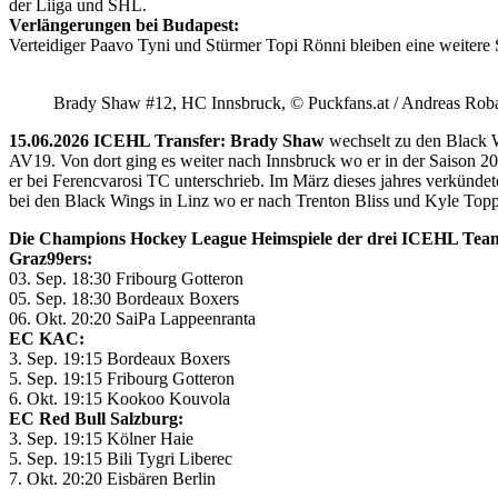
der Liiga und SHL.
Verlängerungen bei Budapest:
Verteidiger Paavo Tyni und Stürmer Topi Rönni bleiben eine weitere
Brady Shaw #12, HC Innsbruck, © Puckfans.at / Andreas Rob
15.06.2026 ICEHL Transfer: Brady Shaw
wechselt zu den Black W
AV19. Von dort ging es weiter nach Innsbruck wo er in der Saison 
er bei Ferencvarosi TC unterschrieb. Im März dieses jahres verkünd
bei den Black Wings in Linz wo er nach Trenton Bliss und Kyle Toppin
Die Champions Hockey League Heimspiele der drei ICEHL Tea
Graz99ers:
03. Sep. 18:30 Fribourg Gotteron
05. Sep. 18:30 Bordeaux Boxers
06. Okt. 20:20 SaiPa Lappeenranta
EC KAC:
3. Sep. 19:15 Bordeaux Boxers
5. Sep. 19:15 Fribourg Gotteron
6. Okt. 19:15 Kookoo Kouvola
EC Red Bull Salzburg:
3. Sep. 19:15 Kölner Haie
5. Sep. 19:15 Bili Tygri Liberec
7. Okt. 20:20 Eisbären Berlin