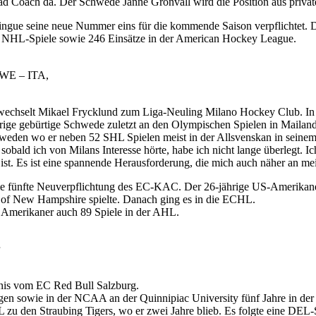
ad Coach da. Der Schwede Janne Grönvall wird die Position aus privat
gue seine neue Nummer eins für die kommende Saison verpflichtet. De
51 NHL-Spiele sowie 246 Einsätze in der American Hockey League.
SWE – ITA,
wechselt Mikael Frycklund zum Liga-Neuling Milano Hockey Club. In B
ige gebürtige Schwede zuletzt an den Olympischen Spielen in Mailand 
hweden wo er neben 52 SHL Spielen meist in der Allsvenskan in seinem 
 sobald ich von Milans Interesse hörte, habe ich nicht lange überlegt. I
ist. Es ist eine spannende Herausforderung, die mich auch näher an mei
ie fünfte Neuverpflichtung des EC-KAC. Der 26-jährige US-Amerikaner
v. of New Hampshire spielte. Danach ging es in die ECHL.
 Amerikaner auch 89 Spiele in der AHL.
nis vom EC Red Bull Salzburg.
en sowie in der NCAA an der Quinnipiac University fünf Jahre in der 
L zu den Straubing Tigers, wo er zwei Jahre blieb. Es folgte eine DE