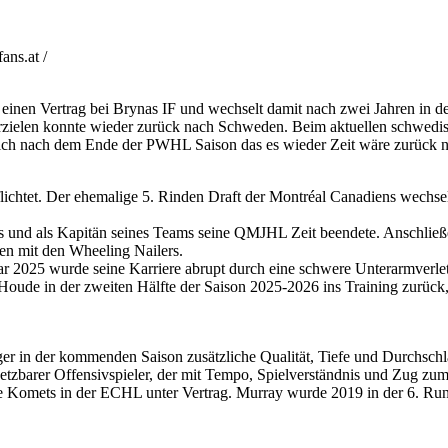
ns.at /
 einen Vertrag bei Brynas IF und wechselt damit nach zwei Jahren in 
rzielen konnte wieder zurück nach Schweden. Beim aktuellen schwedis
sich nach dem Ende der PWHL Saison das es wieder Zeit wäre zurück 
htet. Der ehemalige 5. Rinden Draft der Montréal Canadiens wechselt n
s und als Kapitän seines Teams seine QMJHL Zeit beendete. Anschließend
n mit den Wheeling Nailers.
r 2025 wurde seine Karriere abrupt durch eine schwere Unterarmverletz
oude in der zweiten Hälfte der Saison 2025-2026 ins Training zurück,
 in der kommenden Saison zusätzliche Qualität, Tiefe und Durchschlags
setzbarer Offensivspieler, der mit Tempo, Spielverständnis und Zug zum 
ne Komets in der ECHL unter Vertrag. Murray wurde 2019 in der 6. Rund