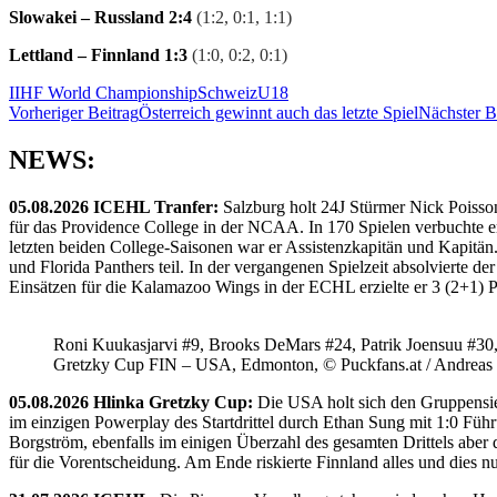
Slowakei – Russland 2:4
(1:2, 0:1, 1:1)
Lettland – Finnland 1:3
(1:0, 0:2, 0:1)
IIHF World Championship
Schweiz
U18
Beitragsnavigation
Vorheriger Beitrag
Österreich gewinnt auch das letzte Spiel
Nächster B
NEWS:
05.08.2026 ICEHL Tranfer:
Salzburg holt 24J Stürmer Nick Poisso
für das Providence College in der NCAA. In 170 Spielen verbuchte e
letzten beiden College-Saisonen war er Assistenzkapitän und Kapi
und Florida Panthers teil. In der vergangenen Spielzeit absolvierte 
Einsätzen für die Kalamazoo Wings in der ECHL erzielte er 3 (2+1) 
Roni Kuukasjarvi #9, Brooks DeMars #24, Patrik Joensuu #30
Gretzky Cup FIN – USA, Edmonton, © Puckfans.at / Andreas
05.08.2026 Hlinka Gretzky Cup:
Die USA holt sich den Gruppensie
im einzigen Powerplay des Startdrittel durch Ethan Sung mit 1:0 Füh
Borgström, ebenfalls im einigen Überzahl des gesamten Drittels abe
für die Vorentscheidung. Am Ende riskierte Finnland alles und dies