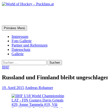
Zum
Inhalt
springen
World of Hockey – Puckfans.at
Suchen
Primäres Menü
Impressum
Foto Gallerie
Partner und Referenzen
Datenschutz
Gallerie
Suchen
nach:
IIHF
Russland und Finnland bleibt ungeschlage
19. April 2015
Andreas Robanser