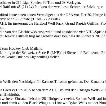
uchte er in 215 Liga-Spielen 76 Tore und 68 Vorlagen.
el Raffl mit 45 (21+24) Punkten der zweitbeste Scorer der Salzburger.
dtirol heute einen neuen Verteidiger aus der USA vor. Der 30-Jährige
rzielte er 30 Punkte (9 Tore, 27 Assists).
 AHL für insgesamt die Hartford Wolf Pack, Grand Rapids Griffins, P
te.
le von den Blackhawks ausgewählt und absolvierte vier NHL-Spiele in 
ty of Denver. Hillman trug maßgeblich dazu bei, dass die Pioneers 20
lt zum Hockey Club Mailand.
hrung in der Schweizer Serie B (LNB) bei Sierre und Bellinzona. Er v
as Goalie Due des Liganeulings stellen.
n Wells den Nachfolger für Rasmus Tirronen gefunden. Der Kanadier 
a Gretzky Cup 2015 neben dem AHL Titel mit den Chicago Wolfs 2022,
r Highlights.
weiterer Einsatz blieb dem 28-Jährigen verwehrt. So kam Wells auf i
a und damit zu den Black Wings aus Linz wo Dylan Wells mit der Num