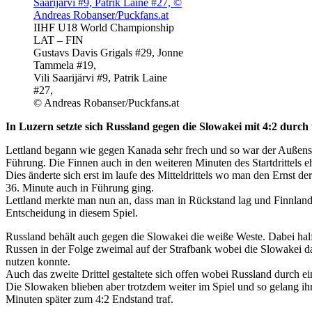
IIHF U18 World Championship
LAT – FIN
Gustavs Davis Grigals #29, Jonne
Tammela #19,
Vili Saarijärvi #9, Patrik Laine
#27,
© Andreas Robanser/Puckfans.at
In Luzern setzte sich Russland gegen die Slowakei mit 4:2 durch 
Lettland begann wie gegen Kanada sehr frech und so war der Außensei
Führung. Die Finnen auch in den weiteren Minuten des Startdrittels eh
Dies änderte sich erst im laufe des Mitteldrittels wo man den Ernst d
36. Minute auch in Führung ging.
Lettland merkte man nun an, dass man in Rückstand lag und Finnland s
Entscheidung in diesem Spiel.
Russland behält auch gegen die Slowakei die weiße Weste. Dabei ha
Russen in der Folge zweimal auf der Strafbank wobei die Slowakei da
nutzen konnte.
Auch das zweite Drittel gestaltete sich offen wobei Russland durch 
Die Slowaken blieben aber trotzdem weiter im Spiel und so gelang ihn
Minuten später zum 4:2 Endstand traf.