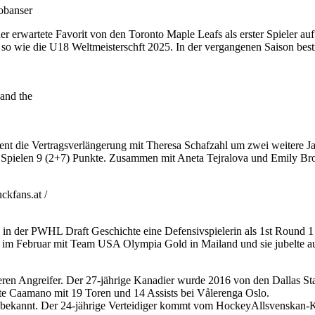
obanser
erwartete Favorit von den Toronto Maple Leafs als erster Spieler au
 wie die U18 Weltmeisterschft 2025. In der vergangenen Saison bestrit
and the
ent die Vertragsverlängerung mit Theresa Schafzahl um zwei weitere J
n 11 Spielen 9 (2+7) Punkte. Zusammen mit Aneta Tejralova und Emily Bro
kfans.at /
 in der PWHL Draft Geschichte eine Defensivspielerin als 1st Round
im Februar mit Team USA Olympia Gold in Mailand und sie jubelte auc
en Angreifer. Der 27-jährige Kanadier wurde 2016 von den Dallas Sta
te Caamano mit 19 Toren und 14 Assists bei Vålerenga Oslo.
 bekannt. Der 24-jährige Verteidiger kommt vom HockeyAllsvenskan-