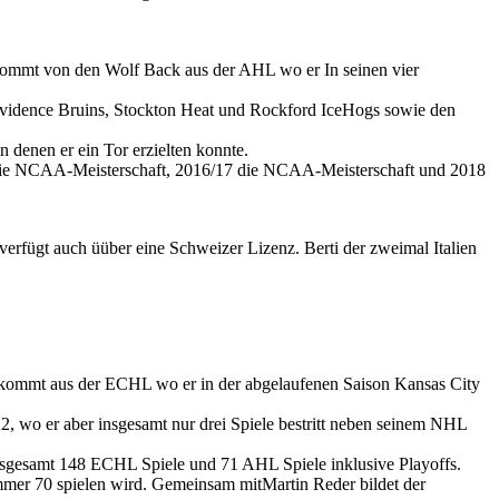
 kommt von den Wolf Back aus der AHL wo er In seinen vier
rovidence Bruins, Stockton Heat und Rockford IceHogs sowie den
denen er ein Tor erzielten konnte.
17 die NCAA-Meisterschaft, 2016/17 die NCAA-Meisterschaft und 2018
erfügt auch üüber eine Schweizer Lizenz. Berti der zweimal Italien
kommt aus der ECHL wo er in der abgelaufenen Saison Kansas City
 wo er aber insgesamt nur drei Spiele bestritt neben seinem NHL
nsgesamt 148 ECHL Spiele und 71 AHL Spiele inklusive Playoffs.
mer 70 spielen wird. Gemeinsam mitMartin Reder bildet der