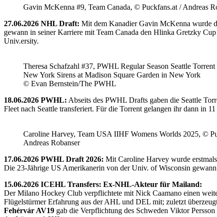
Gavin McKenna #9, Team Canada, © Puckfans.at / Andreas R
27.06.2026 NHL Draft:
Mit dem Kanadier Gavin McKenna wurde der 
gewann in seiner Karriere mit Team Canada den Hlinka Gretzky Cup so
Univ.ersity.
Theresa Schafzahl #37, PWHL Regular Season Seattle Torrent 
New York Sirens at Madison Square Garden in New York
© Evan Bernstein/The PWHL
18.06.2026 PWHL:
Abseits des PWHL Drafts gaben die Seattle Torr
Fleet nach Seattle transferiert. Für die Torrent gelangen ihr dann i
Caroline Harvey, Team USA IIHF Womens Worlds 2025, © Puc
Andreas Robanser
17.06.2026 PWHL Draft 2026:
Mit Caroline Harvey wurde erstmals
Die 23-Jährige US Amerikanerin von der Univ. of Wisconsin gewann 
15.06.2026 ICEHL Transfers: Ex-NHL-Akteur für Mailand:
Der Milano Hockey Club verpflichtete mit Nick Caamano einen weiter
Flügelstürmer Erfahrung aus der AHL und DEL mit; zuletzt überzeug
Fehérvár AV19
gab die Verpflichtung des Schweden Viktor Persson