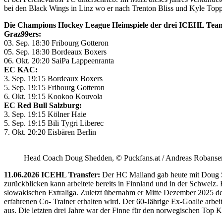
bei den Black Wings in Linz wo er nach Trenton Bliss und Kyle Toppin
Die Champions Hockey League Heimspiele der drei ICEHL Tea
Graz99ers:
03. Sep. 18:30 Fribourg Gotteron
05. Sep. 18:30 Bordeaux Boxers
06. Okt. 20:20 SaiPa Lappeenranta
EC KAC:
3. Sep. 19:15 Bordeaux Boxers
5. Sep. 19:15 Fribourg Gotteron
6. Okt. 19:15 Kookoo Kouvola
EC Red Bull Salzburg:
3. Sep. 19:15 Kölner Haie
5. Sep. 19:15 Bili Tygri Liberec
7. Okt. 20:20 Eisbären Berlin
Head Coach Doug Shedden, © Puckfans.at / Andreas Robanse
11.06.2026 ICEHL Transfer:
Der HC Mailand gab heute mit Doug She
zurückblicken kann arbeitete bereits in Finnland und in der Schweiz. 
slowakischen Extraliga. Zuletzt übernahm er Mitte Dezember 2025 d
erfahrenen Co- Trainer erhalten wird. Der 60-Jährige Ex-Goalie ar
aus. Die letzten drei Jahre war der Finne für den norwegischen Top Kl