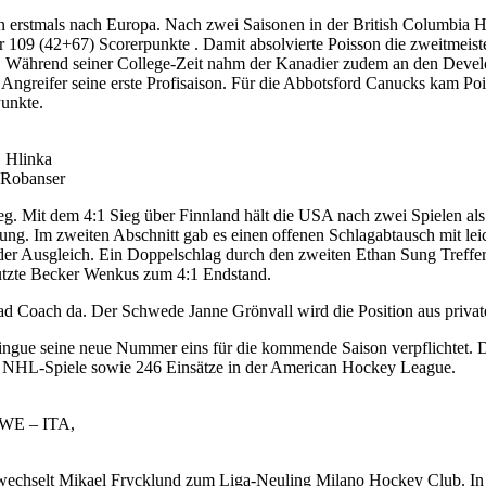
n erstmals nach Europa. Nach zwei Saisonen in der British Columbia H
r 109 (42+67) Scorerpunkte . Damit absolvierte Poisson die zweitmeist
tän. Während seiner College-Zeit nahm der Kanadier zudem an den Dev
der Angreifer seine erste Profisaison. Für die Abbotsford Canucks kam 
Punkte.
, Hlinka
 Robanser
g. Mit dem 4:1 Sieg über Finnland hält die USA nach zwei Spielen al
rung. Im zweiten Abschnitt gab es einen offenen Schlagabtausch mit le
r der Ausgleich. Ein Doppelschlag durch den zweiten Ethan Sung Treff
 nutzte Becker Wenkus zum 4:1 Endstand.
ad Coach da. Der Schwede Janne Grönvall wird die Position aus privat
gue seine neue Nummer eins für die kommende Saison verpflichtet. De
51 NHL-Spiele sowie 246 Einsätze in der American Hockey League.
SWE – ITA,
wechselt Mikael Frycklund zum Liga-Neuling Milano Hockey Club. In B