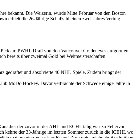
ahre bekannt. Die Weizerin, wurde Mitte Februar von den Boston
wn erhielt die 26-Jährige Schafzahl einen zwei Jahres Vertrag.
 1 Pick am PWHL Draft von den Vancouver Goldeneyes aufgerufen.
h bereits über zweimal Gold bei Weltmeisterschaften.
rs gedraftet und absolvierte 40 NHL-Spiele. Zudem bringt der
Klub MoDo Hockey. Davor verbrachte der Schwede einige Jahre in
 Kanadier der zuvor in der AHL und ECHL tätig war zu Fehervar
ch kehrte der 33-Jährige im letzten Sommer zurück in die ICEHL wo
 Mitte mai um eine Vetragsauflösung. Nun unterzeichnete Brady Shaw