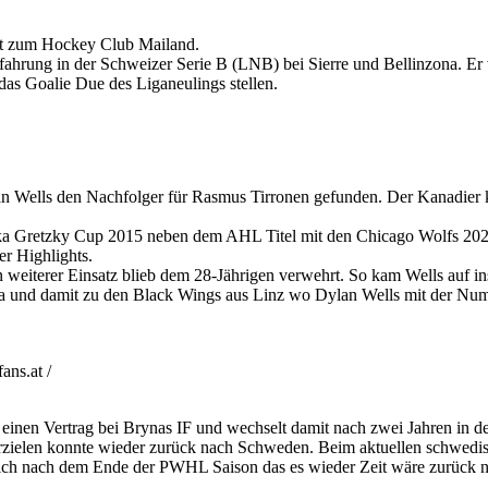
lt zum Hockey Club Mailand.
hrung in der Schweizer Serie B (LNB) bei Sierre und Bellinzona. Er v
as Goalie Due des Liganeulings stellen.
n Wells den Nachfolger für Rasmus Tirronen gefunden. Der Kanadier 
a Gretzky Cup 2015 neben dem AHL Titel mit den Chicago Wolfs 2022,
r Highlights.
weiterer Einsatz blieb dem 28-Jährigen verwehrt. So kam Wells auf i
a und damit zu den Black Wings aus Linz wo Dylan Wells mit der Num
ns.at /
 einen Vertrag bei Brynas IF und wechselt damit nach zwei Jahren in 
rzielen konnte wieder zurück nach Schweden. Beim aktuellen schwedis
sich nach dem Ende der PWHL Saison das es wieder Zeit wäre zurück 