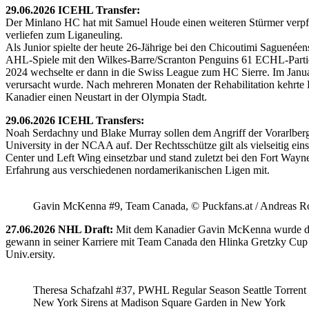
29.06.2026 ICEHL Transfer:
Der Minlano HC hat mit Samuel Houde einen weiteren Stürmer verpflic
verliefen zum Liganeuling.
Als Junior spielte der heute 26-Jährige bei den Chicoutimi Saguenéen
AHL-Spiele mit den Wilkes-Barre/Scranton Penguins 61 ECHL-Partie
2024 wechselte er dann in die Swiss League zum HC Sierre. Im Janua
verursacht wurde. Nach mehreren Monaten der Rehabilitation kehrte H
Kanadier einen Neustart in der Olympia Stadt.
29.06.2026 ICEHL Transfers:
Noah Serdachny und Blake Murray sollen dem Angriff der Vorarlberger
University in der NCAA auf. Der Rechtsschütze gilt als vielseitig ein
Center und Left Wing einsetzbar und stand zuletzt bei den Fort Way
Erfahrung aus verschiedenen nordamerikanischen Ligen mit.
Gavin McKenna #9, Team Canada, © Puckfans.at / Andreas R
27.06.2026 NHL Draft:
Mit dem Kanadier Gavin McKenna wurde der 
gewann in seiner Karriere mit Team Canada den Hlinka Gretzky Cup so
Univ.ersity.
Theresa Schafzahl #37, PWHL Regular Season Seattle Torrent 
New York Sirens at Madison Square Garden in New York