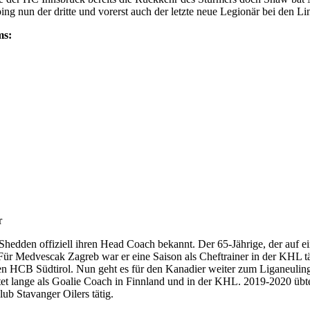
g nun der dritte und vorerst auch der letzte neue Legionär bei den Lin
ms:
r
dden offiziell ihren Head Coach bekannt. Der 65-Jährige, der auf eine
Für Medvescak Zagreb war er eine Saison als Cheftrainer in der KHL tät
en HCB Südtirol. Nun geht es für den Kanadier weiter zum Liganeulin
beitet lange als Goalie Coach in Finnland und in der KHL. 2019-2020
ub Stavanger Oilers tätig.