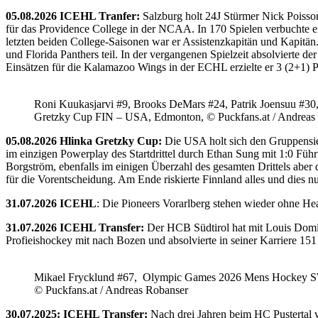
05.08.2026 ICEHL Tranfer:
Salzburg holt 24J Stürmer Nick Poisso
für das Providence College in der NCAA. In 170 Spielen verbuchte e
letzten beiden College-Saisonen war er Assistenzkapitän und Kapi
und Florida Panthers teil. In der vergangenen Spielzeit absolvierte 
Einsätzen für die Kalamazoo Wings in der ECHL erzielte er 3 (2+1) 
Roni Kuukasjarvi #9, Brooks DeMars #24, Patrik Joensuu #30
Gretzky Cup FIN – USA, Edmonton, © Puckfans.at / Andreas
05.08.2026 Hlinka Gretzky Cup:
Die USA holt sich den Gruppensie
im einzigen Powerplay des Startdrittel durch Ethan Sung mit 1:0 Füh
Borgström, ebenfalls im einigen Überzahl des gesamten Drittels abe
für die Vorentscheidung. Am Ende riskierte Finnland alles und dies
31.07.2026 ICEHL
: Die Pioneers Vorarlberg stehen wieder ohne He
31.07.2026 ICEHL Transfer:
Der HCB Südtirol hat mit Louis Domin
Profieishockey mit nach Bozen und absolvierte in seiner Karriere 1
Mikael Frycklund #67, Olympic Games 2026 Mens Hockey 
© Puckfans.at / Andreas Robanser
30.07.2025: ICEHL Transfer:
Nach drei Jahren beim HC Pustertal 