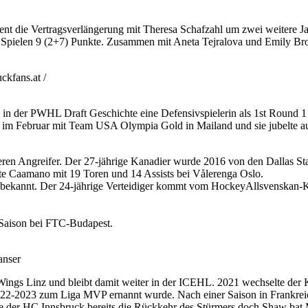
ent die Vertragsverlängerung mit Theresa Schafzahl um zwei weitere J
n 11 Spielen 9 (2+7) Punkte. Zusammen mit Aneta Tejralova und Emily Bro
kfans.at /
 in der PWHL Draft Geschichte eine Defensivspielerin als 1st Round
im Februar mit Team USA Olympia Gold in Mailand und sie jubelte auc
en Angreifer. Der 27-jährige Kanadier wurde 2016 von den Dallas Sta
te Caamano mit 19 Toren und 14 Assists bei Vålerenga Oslo.
 bekannt. Der 24-jährige Verteidiger kommt vom HockeyAllsvenskan-
 Saison bei FTC-Budapest.
anser
ings Linz und bleibt damit weiter in der ICEHL. 2021 wechselte der
2022-2023 zum Liga MVP ernannt wurde. Nach einer Saison in Frankrei
ete der HC Innsbruck bereits die Rückkehr des Stürmers doch Shaw bat