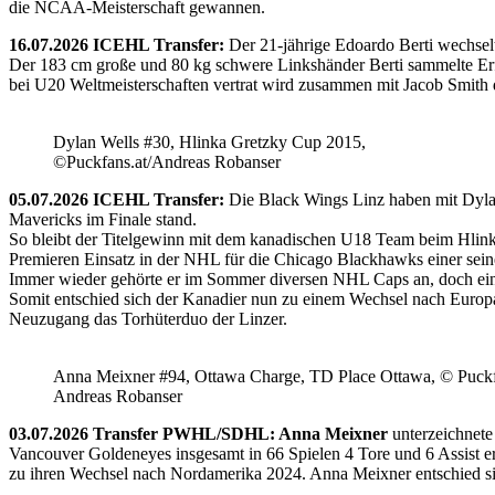
die NCAA-Meisterschaft gewannen.
16.07.2026 ICEHL Transfer:
Der 21-jährige Edoardo Berti wechse
Der 183 cm große und 80 kg schwere Linkshänder Berti sammelte Erfa
bei U20 Weltmeisterschaften vertrat wird zusammen mit Jacob Smith d
Dylan Wells #30, Hlinka Gretzky Cup 2015,
©Puckfans.at/Andreas Robanser
05.07.2026 ICEHL Transfer:
Die Black Wings Linz haben mit Dyla
Mavericks im Finale stand.
So bleibt der Titelgewinn mit dem kanadischen U18 Team beim Hlink
Premieren Einsatz in der NHL für die Chicago Blackhawks einer seine
Immer wieder gehörte er im Sommer diversen NHL Caps an, doch ein 
Somit entschied sich der Kanadier nun zu einem Wechsel nach Europ
Neuzugang das Torhüterduo der Linzer.
Anna Meixner #94, Ottawa Charge, TD Place Ottawa, © Puckfa
Andreas Robanser
03.07.2026 Transfer PWHL/SDHL: Anna Meixner
unterzeichnete
Vancouver Goldeneyes insgesamt in 66 Spielen 4 Tore und 6 Assist e
zu ihren Wechsel nach Nordamerika 2024. Anna Meixner entschied 