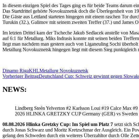
In diesem einzigen Spiel des Tages ging es für beide Teams darum ei
Das Startdrittel gehörte Novokuznetsk doch die Überlegenheit von 19
Die Gäste aus Lettland starteten hingegen mit einem raschen Tor durc
Turukin (32.), Galimov mit seinem zweiten Treffer (37.) und James O’
Im letzten Drittel kam der Tscheche Jakub Sedlacek anstelle von Mas
auf 6:1 für Metallurg. Miks Indrasis konnte mit seinen beiden Treffer
liegt man nachdem man gestern auch von Liganeuling Sochi überholt 
Metallurg Novokuznetsk hingegen liegt mit diesem Sieg punktgleich 
Dinamo Riga
KHL
Metallurg Novokuznetsk
Beitragsnavigation
Vorheriger Beitrag
Deutschland Cup: Schweiz gewinnt gegen Slowak
NEWS:
Lindberg Steén Yelverton #2 Karlsson Loui #19 Calce Max #9
2026 HLINKA GRETZKY CUP Germany (GER) vs Sweden
08.08.2026 Hlinka Gretzky Cup: Im Spiel um Platz 7
setzt sich S
durch Jonas Schwarz und Moritz Kretzschmar der Ausgleich. Ein Pow
gelang den Schweden durch ein weiteres Überzahltor durch Olle Zette