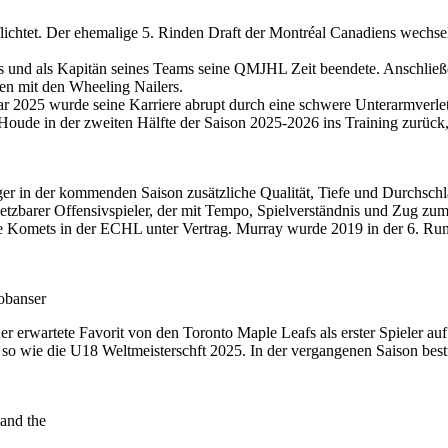
htet. Der ehemalige 5. Rinden Draft der Montréal Canadiens wechselt n
s und als Kapitän seines Teams seine QMJHL Zeit beendete. Anschließend
n mit den Wheeling Nailers.
r 2025 wurde seine Karriere abrupt durch eine schwere Unterarmverletz
oude in der zweiten Hälfte der Saison 2025-2026 ins Training zurück,
 in der kommenden Saison zusätzliche Qualität, Tiefe und Durchschlags
setzbarer Offensivspieler, der mit Tempo, Spielverständnis und Zug zum 
ne Komets in der ECHL unter Vertrag. Murray wurde 2019 in der 6. Rund
obanser
erwartete Favorit von den Toronto Maple Leafs als erster Spieler au
 wie die U18 Weltmeisterschft 2025. In der vergangenen Saison bestrit
and the