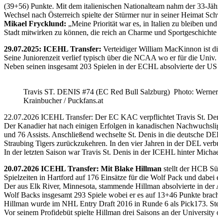
(39+56) Punkte. Mit dem italienischen Nationalteam nahm der 33-Jähr
Wechsel nach Österreich spielte der Stürmer nur in seiner Heimat Sc
Mikael Frycklund:
„Meine Priorität war es, in Italien zu bleiben und
Stadt mitwirken zu können, die reich an Charme und Sportgeschichte 
29.07.2025: ICEHL Transfer:
Verteidiger William MacKinnon ist d
Seine Juniorenzeit verlief typisch über die NCAA wo er für die Uni
Neben seinen insgesamt 203 Spielen in der ECHL absolvierte der US
Travis ST. DENIS #74 (EC Red Bull Salzburg) Photo: Werner
Krainbucher / Puckfans.at
22.07.2026 ICEHL Transfer: Der EC KAC verpflichtet Travis St. De
Der Kanadier hat nach einigen Erfolgen in kanadischen Nachwuchslig
und 76 Assists. Anschließend wechselte St. Denis in die deutsche DE
Straubing Tigers zurückzukehren. In den vier Jahren in der DEL verb
In der letzten Saison war Travis St. Denis in der ICEHL hinter Micha
20.07.2026 ICEHL Transfer: Mit Blake Hillman
stellt der HCB Sü
Spielzeiten in Hartford auf 176 Einsätze für die Wolf Pack und dabei e
Der aus Elk River, Minnesota, stammende Hillman absolvierte in der
Wolf Backs insgesamt 293 Spiele wobei er es auf 13+46 Punkte brach
Hillman wurde im NHL Entry Draft 2016 in Runde 6 als Pick173. Stel
Vor seinem Profidebüt spielte Hillman drei Saisons an der Universi