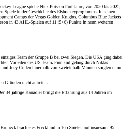
ockey League spielte Nick Poisson fünf Jahre, von 2020 bis 2025,
en Spiele in der Geschichte des Eishockeyprogramms. In seinen
elopment Camps der Vegas Golden Knights, Columbus Blue Jackets
Poisson in 43 AHL-Spielen auf 11 (5+6) Punkte.In neun weiteren
s einziges Team der Gruppe B bei zwei Siegen. Die USA ging dabei
ichten Vorteilen des US Team. Finnland gelang durch Niklas
er und Joey Cullen innerhalb von zweieinhalb Minuten sorgten dann
en Gründen nicht antreten.
r 34-jährige Kanadier bringt die Erfahrung aus 14 Jahren im
runeck brachte es Frycklund in 165 Spielen auf insgesamt 95