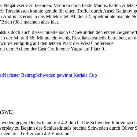
ne Negativserie zu beenden. Verloren doch beide Mannschaften zuletzt v
:9 Torschüssen konnte gerade für einen Treffer durch Ansel Galimov g
h Andris Dzerins in das Mitteldrittel. Ab der 32. Spielminute machte No
Brian (38.) machten alles klar.
alskis doch auch dieser musste nach 62 Sekunden den ersten Gegentreff
n in der 54. und 56. Minute ein wenig Resultatskosmetik betreiben, an d
wurde endgültig auf den letzten Platz der West Conference.
mit dem Achten der East Conference Yugra auf Platz 9.
ei
Nächster Beitrag
Schweden gewinnt Karjala Cup
 (SWE)
chweden gegen Deutschland mit 4:2 durch. Die Schweden führten rasc
erplay zu Beginn des Schlussdrittels brachte Schweden durch Oliver
rstedt der Treffer zum 4:2 Endstand.