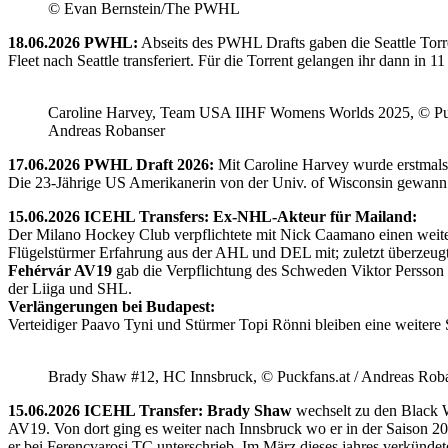
© Evan Bernstein/The PWHL
18.06.2026 PWHL:
Abseits des PWHL Drafts gaben die Seattle Torr
Fleet nach Seattle transferiert. Für die Torrent gelangen ihr dann i
Caroline Harvey, Team USA IIHF Womens Worlds 2025, © Puc
Andreas Robanser
17.06.2026 PWHL Draft 2026:
Mit Caroline Harvey wurde erstmals
Die 23-Jährige US Amerikanerin von der Univ. of Wisconsin gewann 
15.06.2026 ICEHL Transfers: Ex-NHL-Akteur für Mailand:
Der Milano Hockey Club verpflichtete mit Nick Caamano einen weiter
Flügelstürmer Erfahrung aus der AHL und DEL mit; zuletzt überzeug
Fehérvár AV19
gab die Verpflichtung des Schweden Viktor Persson
der Liiga und SHL.
Verlängerungen bei Budapest:
Verteidiger Paavo Tyni und Stürmer Topi Rönni bleiben eine weitere
Brady Shaw #12, HC Innsbruck, © Puckfans.at / Andreas Rob
15.06.2026 ICEHL Transfer: Brady Shaw
wechselt zu den Black W
AV19. Von dort ging es weiter nach Innsbruck wo er in der Saison 
er bei Ferencvarosi TC unterschrieb. Im März dieses jahres verkünd