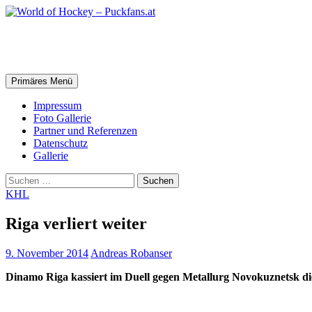
Zum
Inhalt
springen
World of Hockey – Puckfans.at
Suchen
Primäres Menü
Impressum
Foto Gallerie
Partner und Referenzen
Datenschutz
Gallerie
Suchen
nach:
KHL
Riga verliert weiter
9. November 2014
Andreas Robanser
Dinamo Riga kassiert im Duell gegen Metallurg Novokuznetsk die