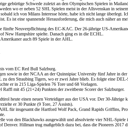
ige gebürtige Schwede zuletzt an den Olympischen Spielen in Mailand 
hweden wo er neben 52 SHL Spielen meist in der Allsvenskan in seinem 
 sobald ich von Milans Interesse hörte, habe ich nicht lange überlegt. I
ist. Es ist eine spannende Herausforderung, die mich auch näher an mei
ie fünfte Neuverpflichtung des EC-KAC. Der 26-jährige US-Amerikaner
v. of New Hampshire spielte. Danach ging es in die ECHL.
 Amerikaner auch 89 Spiele in der AHL.
nis vom EC Red Bull Salzburg.
en sowie in der NCAA an der Quinnipiac University fünf Jahre in der 
L zu den Straubing Tigers, wo er zwei Jahre blieb. Es folgte eine DE
uchte er in 215 Liga-Spielen 76 Tore und 68 Vorlagen.
el Raffl mit 45 (21+24) Punkten der zweitbeste Scorer der Salzburger.
dtirol heute einen neuen Verteidiger aus der USA vor. Der 30-Jährige
rzielte er 30 Punkte (9 Tore, 27 Assists).
 AHL für insgesamt die Hartford Wolf Pack, Grand Rapids Griffins, P
te.
le von den Blackhawks ausgewählt und absolvierte vier NHL-Spiele in 
ty of Denver. Hillman trug maßgeblich dazu bei, dass die Pioneers 20