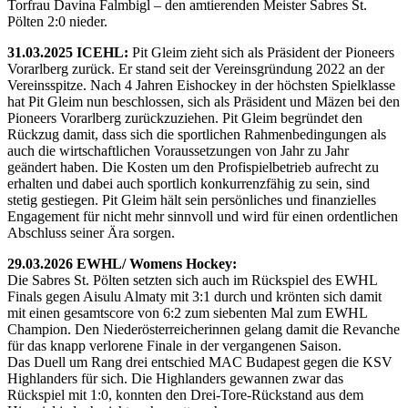
Torfrau Davina Falmbigl – den amtierenden Meister Sabres St.
Pölten 2:0 nieder.
31.03.2025 ICEHL:
Pit Gleim zieht sich als Präsident der Pioneers
Vorarlberg zurück. Er stand seit der Vereinsgründung 2022 an der
Vereinsspitze. Nach 4 Jahren Eishockey in der höchsten Spielklasse
hat Pit Gleim nun beschlossen, sich als Präsident und Mäzen bei den
Pioneers Vorarlberg zurückzuziehen. Pit Gleim begründet den
Rückzug damit, dass sich die sportlichen Rahmenbedingungen als
auch die wirtschaftlichen Voraussetzungen von Jahr zu Jahr
geändert haben. Die Kosten um den Profispielbetrieb aufrecht zu
erhalten und dabei auch sportlich konkurrenzfähig zu sein, sind
stetig gestiegen. Pit Gleim hält sein persönliches und finanzielles
Engagement für nicht mehr sinnvoll und wird für einen ordentlichen
Abschluss seiner Ära sorgen.
29.03.2026 EWHL/ Womens Hockey:
Die Sabres St. Pölten setzten sich auch im Rückspiel des EWHL
Finals gegen Aisulu Almaty mit 3:1 durch und krönten sich damit
mit einen gesamtscore von 6:2 zum siebenten Mal zum EWHL
Champion. Den Niederösterreicherinnen gelang damit die Revanche
für das knapp verlorene Finale in der vergangenen Saison.
Das Duell um Rang drei entschied MAC Budapest gegen die KSV
Highlanders für sich. Die Highlanders gewannen zwar das
Rückspiel mit 1:0, konnten den Drei-Tore-Rückstand aus dem