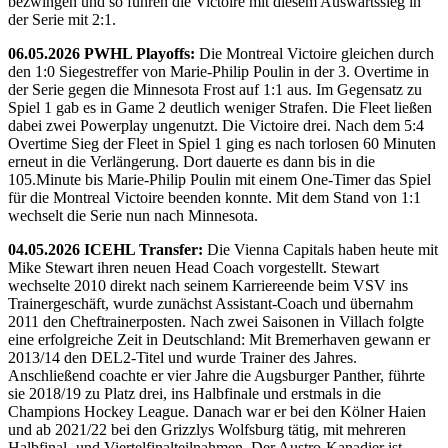
bezwingen und so führen die Victoire mit diesem Auswärtssieg in
der Serie mit 2:1.
06.05.2026 PWHL Playoffs:
Die Montreal Victoire gleichen durch
den 1:0 Siegestreffer von Marie-Philip Poulin in der 3. Overtime in
der Serie gegen die Minnesota Frost auf 1:1 aus. Im Gegensatz zu
Spiel 1 gab es in Game 2 deutlich weniger Strafen. Die Fleet ließen
dabei zwei Powerplay ungenutzt. Die Victoire drei. Nach dem 5:4
Overtime Sieg der Fleet in Spiel 1 ging es nach torlosen 60 Minuten
erneut in die Verlängerung. Dort dauerte es dann bis in die
105.Minute bis Marie-Philip Poulin mit einem One-Timer das Spiel
für die Montreal Victoire beenden konnte. Mit dem Stand von 1:1
wechselt die Serie nun nach Minnesota.
04.05.2026 ICEHL Transfer:
Die Vienna Capitals haben heute mit
Mike Stewart ihren neuen Head Coach vorgestellt. Stewart
wechselte 2010 direkt nach seinem Karriereende beim VSV ins
Trainergeschäft, wurde zunächst Assistant-Coach und übernahm
2011 den Cheftrainerposten. Nach zwei Saisonen in Villach folgte
eine erfolgreiche Zeit in Deutschland: Mit Bremerhaven gewann er
2013/14 den DEL2-Titel und wurde Trainer des Jahres.
Anschließend coachte er vier Jahre die Augsburger Panther, führte
sie 2018/19 zu Platz drei, ins Halbfinale und erstmals in die
Champions Hockey League. Danach war er bei den Kölner Haien
und ab 2021/22 bei den Grizzlys Wolfsburg tätig, mit mehreren
Halbfinal- und Viertelfinalteilnahmen. Der Austro-Kanadier ist