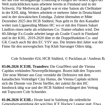
Welt zurückblicken kann arbeitete bereits in Finnland und in der
Schweiz. Für Medvescak Zagreb war er eine Saison als Cheftrainer
in der KHL tätig. Weiters arbeitete er mehrere Jahre in Deutschland
und in der slowakischen Extraliga. Zuletzt übernahm er Mitte
Dezember 2025 den HCB Südtirol. Nun geht es für den Kanadier
weiter zum Liganeuling Milano HC wo er mit den Finnen Sakari
Lindfors einen mehr als erfahrenen Co- Trainer erhalten wird. Der
60-Jährige Ex-Goalie arbeitet lange als Goalie Coach in Finnland
und in der KHL. 2019-2020 übte er die Doppelfunktion Co- und
GK Coach auch für den EC VSV aus. Die letzten drei Jahre war der
Finne für den norwegischen Top Klub Stavanger Oilers tätig.
Cole Schneider #24, HCB Südtirol, © Puckfans.at / Andreas R
03.06.2026 ICEHL Transfers:
Die Graz99ers und die Vienna
Capitlas verkünden Neuverpflichtungen. Bozen hält den Topscorer.
Der neue Meister aus Graz verstärkt die Defensive mit dem
kanadischen Verteidiger Clay Hanus, die Vienna Capitals sichern
sich die Dienste von Devin Steffler, der zuletzt für den HC
Innsbruck tätig war und der HCB Südtirol verlängert den Vertrag
mit Topscorer Cole Schneider.
01.06.2026 ICEHL:
Heute fand in Salzburg die ordentliche
Generalversammlung der win2day ICE Hockey League statt. Etwa