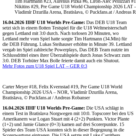
Tim Hartmann #23, Aurelius Pizka #6, Liron-Alec Pellizzari #16
Nikitins #29, Pre Game U18 World Championship 2026 LAT 
Vladimír Dzurilla Arena, Bratislava, © Puckfans.at / Andreas 
16.04.2026 IIHF U18 Worlds Pre-Game:
Das DEB U18 Team
setzt sich in einem flotten Testspiel für die U18 Weltmeisterschaft
gegen Lettland mit 3:0 durch. Nach torlosen 20 Minuten, wo
Lettland mehr vom Spiel hatte sorgte Tim Hartmann (34.Min) für
die DEB Führung. Lukas Steihauser erhöhte in Minute 39. Lettland
vergab im Spiel zahlreiche Powerplays, Das DEB Team nutzte im
Schlussdrittel eines ihrer Überzahlspiele durch Jonas Schwarz zum
3:0. DEB Torhüter Max Bolle feierte damit auch ein Shutout.
Mehr Fotos zum U18 Spiel LAT – GER 0:3
Carter Meyer #18, Felix Kvernstad #19, Pre Game U18 World
Championship 2026 USA – NOR, Vladimír Dzurilla Arena,
Bratislava, © Puckfans.at / Andreas Robanser
16.04.2026 IIHF U18 Worlds Pre-Game:
Die USA schlägt in
einem Test in Bratislava Norgwegen mit 10:0. Topscorer bei den US
Amerikanern war Logan Stuart mit 4 (2+2) Punkten. Victor Plante
(1+2) und Jamie Glance (0+3) kamen auf drei Scorerpunkte. 15
Spieler des Team USA konnten sich in dieser Begegnung in die
Scorerwertung eintragen. Die USA setzte mit Luke Carrithers,