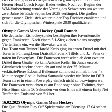
Herren-Head Coach Roger Bader weiter. Noch vor Beginn der
WM-Vorbereitung wurde der Vertrag des Schweizers um weitere
zwei Jahre bis Ende September 2028 verlängert. Die großen
gemeinsamen Ziele: sich weiter in der Top Division etablieren und
sich für die Olympischen Winterspiele 2030 qualifizieren.
Olympic Games Mens Hockey Quali Round:
Die deutschen Eishockeyspieler bestätigten ihre Favoritenrolle
gegen Frankreich. Nach einem 5:1-Sieg ziehen sie ins morgige
Viertelfinale ein, wo die Slowakei wartet.
Das Team von Trainer Harold Kreis ging im ersten Drittel mit drei
Toren in Führung.Leon Draisaitl,Frederik Tiffels und J.J. Peterka
trafen im Powerplay . Die Franzosen wechselten ab dem zweiten
Drittel ihren Goalie. So kam Antoine Keller für Junca ersetzt.
Gfrankreich steckte aber nicht auf und in der 25. Minute
verkürztePierre-Édouard Bellemare zumindest einmal. In der 48.
Minute sorgte Goalie Joshua Samanski wieder für Ruhe im DEB
Team als er in einem Powerplay einfach nicht zu bezwingen war.
Die Franzosen versuchten es am Ende sogar ohne Torhüter, doch
Nico Sturm stellte 56 Sekunden vor dem Ende mit einem Emty Net
Treffer den Endstand von 5:1 her.
16.02.2025 Olympic Games Mens Hockey:
Die Qualification Play Off Spieltermine am Dienstag 17.04 stehen
fest.