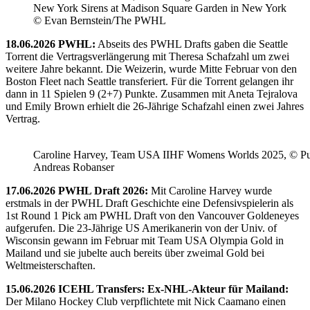
New York Sirens at Madison Square Garden in New York
© Evan Bernstein/The PWHL
18.06.2026 PWHL:
Abseits des PWHL Drafts gaben die Seattle
Torrent die Vertragsverlängerung mit Theresa Schafzahl um zwei
weitere Jahre bekannt. Die Weizerin, wurde Mitte Februar von den
Boston Fleet nach Seattle transferiert. Für die Torrent gelangen ihr
dann in 11 Spielen 9 (2+7) Punkte. Zusammen mit Aneta Tejralova
und Emily Brown erhielt die 26-Jährige Schafzahl einen zwei Jahres
Vertrag.
Caroline Harvey, Team USA IIHF Womens Worlds 2025, © Puc
Andreas Robanser
17.06.2026 PWHL Draft 2026:
Mit Caroline Harvey wurde
erstmals in der PWHL Draft Geschichte eine Defensivspielerin als
1st Round 1 Pick am PWHL Draft von den Vancouver Goldeneyes
aufgerufen. Die 23-Jährige US Amerikanerin von der Univ. of
Wisconsin gewann im Februar mit Team USA Olympia Gold in
Mailand und sie jubelte auch bereits über zweimal Gold bei
Weltmeisterschaften.
15.06.2026 ICEHL Transfers: Ex-NHL-Akteur für Mailand:
Der Milano Hockey Club verpflichtete mit Nick Caamano einen