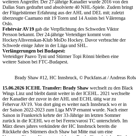
weiteren Angreifer. Der 27-jährige Kanadier wurde 2016 von den
Dallas Stars gedraftet und absolvierte 40 NHL-Spiele. Zudem bringt
der Flügelstürmer Erfahrung aus der AHL und DEL mit; zuletzt
überzeugte Caamano mit 19 Toren und 14 Assists bei Vålerenga
Oslo.
Fehérvár AV19
gab die Verpflichtung des Schweden Viktor
Persson bekannt. Der 24-jährige Verteidiger kommt vom
HockeyAllsvenskan-Klub MoDo Hockey. Davor verbrachte der
Schwede einige Jahre in der Liiga und SHL.
Verlängerungen bei Budapest:
Verteidiger Paavo Tyni und Stürmer Topi Rönni bleiben eine
weitere Saison bei FTC-Budapest.
Brady Shaw #12, HC Innsbruck, © Puckfans.at / Andreas Rob
15.06.2026 ICEHL Transfer: Brady Shaw
wechselt zu den Black
Wings Linz und bleibt damit weiter in der ICEHL. 2021 wechselte
der Kanadier der zuvor in der AHL und ECHL tätig war zu
Fehervar AV19. Von dort ging es weiter nach Innsbruck wo er in
der Saison 2022-2023 zum Liga MVP ernannt wurde. Nach einer
Saison in Frankreich kehrte der 33-Jährige im letzten Sommer
zurück in die ICEHL wo er bei Ferencvarosi TC unterschrieb. Im
März dieses jahres verkündete der HC Innsbruck bereits die
Rückkehr des Stürmers doch Shaw bat Mitte mai um eine