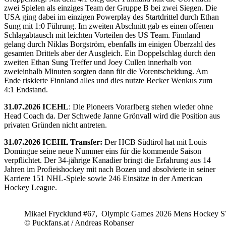
zwei Spielen als einziges Team der Gruppe B bei zwei Siegen. Die
USA ging dabei im einzigen Powerplay des Startdrittel durch Ethan
Sung mit 1:0 Führung. Im zweiten Abschnitt gab es einen offenen
Schlagabtausch mit leichten Vorteilen des US Team. Finnland
gelang durch Niklas Borgström, ebenfalls im einigen Überzahl des
gesamten Drittels aber der Ausgleich. Ein Doppelschlag durch den
zweiten Ethan Sung Treffer und Joey Cullen innerhalb von
zweieinhalb Minuten sorgten dann für die Vorentscheidung. Am
Ende riskierte Finnland alles und dies nutzte Becker Wenkus zum
4:1 Endstand.
31.07.2026 ICEHL
: Die Pioneers Vorarlberg stehen wieder ohne
Head Coach da. Der Schwede Janne Grönvall wird die Position aus
privaten Gründen nicht antreten.
31.07.2026 ICEHL Transfer:
Der HCB Südtirol hat mit Louis
Domingue seine neue Nummer eins für die kommende Saison
verpflichtet. Der 34-jährige Kanadier bringt die Erfahrung aus 14
Jahren im Profieishockey mit nach Bozen und absolvierte in seiner
Karriere 151 NHL-Spiele sowie 246 Einsätze in der American
Hockey League.
Mikael Frycklund #67, Olympic Games 2026 Mens Hockey 
© Puckfans.at / Andreas Robanser