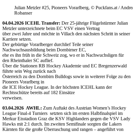
Julian Metzler #25, Pioneers Vorarlberg, © Puckfans.at / Andre
Robanser
04.04.2026 ICEHL Transfer:
Der 25-jährige Flügelstürmer Julian
Metzler unterzeichnete beim EC VSV einen Vertrag
über zwei Jahre und möchte in Villach den nächsten Schritt in seiner
Karriere setzen.
Der gebürtige Vorarlberger durchlief Teile seiner
Nachwuchsausbildung beim Dornbirner EC,
ehe es ihn früh in die Schweiz zog, wo er in Nachwuchsligen für
den Rheinthaler SC auflief.
Über die Stationen RB Hockey Akademie und EC Bregenzerwald
führte sein Weg zurück nach
Österreich zu den Dornbirn Bulldogs sowie in weiterer Folge zu den
Pioneers Vorarlberg in
die ICE Hockey League. In der höchsten ICEHL kann der
Rechtsschütze bereits auf 182 Einsätze
verweisen.
03.04.2026 AWHL:
Zum Auftakt des Austrian Women’s Hockey
League Final-4 Turniers setzten sich im ersten Halbfinalspiel im
Merkur Eisstadion Graz die KSV Highlanders gegen die VSV Lady
Hawks mit 2:1 durch. Im zweiten Semifinale sorgten die Lakers
Kärnten für die große Überraschung und rangen – angeführt von