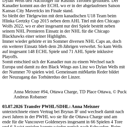
Dylan Wells den Nachfolger für Rasmus Tirronen gefunden. Der
Kanadier kommt aus der ECHL wo er in der abgelaufenen Saison
Kansas City Mavericks im Finale stand.
So bleibt der Titelgewinn mit dem kanadischen U18 Team beim
Hlinka Gretzky Cup 2015 neben dem AHL Titel mit den Chicago
Wolfs 2022, wo er aber insgesamt nur drei Spiele bestritt neben
seinem NHL Premieren Einsatz in der NHL für die Chicago
Blackhawks einer seiner Highlights.
Immer wieder gehörte er im Sommer diversen NHL Caps an, doch
ein weiterer Einsatz blieb dem 28-Jährigen verwehrt. So kam Wells
auf insgesamt 148 ECHL Spiele und 71 AHL Spiele inklusive
Playoffs.
Somit entschied sich der Kanadier nun zu einem Wechsel nach
Europa und damit zu den Black Wings aus Linz wo Dylan Wells mit
der Nummer 70 spielen wird. Gemeinsam mitMartin Reder bildet
der Neuzugang das Torhüterduo der Linzer.
Anna Meixner #94, Ottawa Charge, TD Place Ottawa, © Puckfa
Andreas Robanser
03.07.2026 Transfer PWHL/SDHL: Anna Meixner
unterzeichnete einen Vertrag bei Brynas IF und wechselt damit nach
zwei Jahren in der PWHL wo sie für die Ottawa Charge und am
ende für die Vancouver Goldeneyes insgesamt in 66 Spielen 4 Tore
und 6 Assist erzielen konnte wieder zurück nach Schweden. Beim