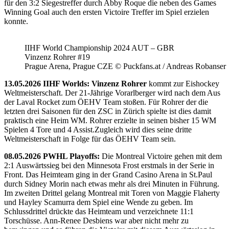
für den 3:2 Siegestreffer durch Abby Roque die neben des Games
Winning Goal auch den ersten Victoire Treffer im Spiel erzielen
konnte.
IIHF World Championship 2024 AUT – GBR
Vinzenz Rohrer #19
Prague Arena, Prague CZE © Puckfans.at / Andreas Robanser
13.05.2026 IIHF Worlds: Vinzenz Rohrer
kommt zur Eishockey
Weltmeisterschaft. Der 21-Jährige Vorarlberger wird nach dem Aus
der Laval Rocket zum ÖEHV Team stoßen. Für Rohrer der die
letzten drei Saisonen für den ZSC in Zürich spielte ist dies damit
praktisch eine Heim WM. Rohrer erzielte in seinen bisher 15 WM
Spielen 4 Tore und 4 Assist.Zugleich wird dies seine dritte
Weltmeisterschaft in Folge für das ÖEHV Team sein.
08.05.2026 PWHL Playoffs:
Die Montreal Victoire gehen mit dem
2:1 Auswärtssieg bei den Minnesota Frost erstmals in der Serie in
Front. Das Heimteam ging in der Grand Casino Arena in St.Paul
durch Sidney Morin nach etwas mehr als drei Minuten in Führung.
Im zweiten Drittel gelang Montreal mit Toren von Maggie Flaherty
und Hayley Scamurra dem Spiel eine Wende zu geben. Im
Schlussdrittel drückte das Heimteam und verzeichnete 11:1
Torschüsse. Ann-Renee Desbiens war aber nicht mehr zu