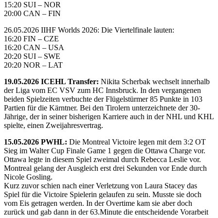
15:20 SUI – NOR
20:00 CAN – FIN
26.05.2026 IIHF Worlds 2026: Die Viertelfinale lauten:
16:20 FIN – CZE
16:20 CAN – USA
20:20 SUI – SWE
20:20 NOR – LAT
19.05.2026 ICEHL Transfer:
Nikita Scherbak wechselt innerhalb
der Liga vom EC VSV zum HC Innsbruck. In den vergangenen
beiden Spielzeiten verbuchte der Flügelstürmer 85 Punkte in 103
Partien für die Kärntner. Bei den Tirolern unterzeichnete der 30-
Jährige, der in seiner bisherigen Karriere auch in der NHL und KHL
spielte, einen Zweijahresvertrag.
15.05.2026 PWHL:
Die Montreal Victoire legen mit dem 3:2 OT
Sieg im Walter Cup Finale Game 1 gegen die Ottawa Charge vor.
Ottawa legte in diesem Spiel zweimal durch Rebecca Leslie vor.
Montreal gelang der Ausgleich erst drei Sekunden vor Ende durch
Nicole Gosling.
Kurz zuvor schien nach einer Verletzung von Laura Stacey das
Spiel für die Victoire Spielerin gelaufen zu sein. Musste sie doch
vom Eis getragen werden. In der Overtime kam sie aber doch
zurück und gab dann in der 63.Minute die entscheidende Vorarbeit