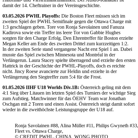
damit der 14. Cheftrainer in der Vereinsgeschichte.
03.05.2026 PWHL Playoffs:
Die Boston Fleet müssen sich im
zweiten Spiel der PWHL Semifinale gegen die Ottawa Charge mit
1:3 geschlagen geben. Tore von Ronja Savolainen und Fanuza
Kadirova sowie ein Treffer ins leere Tor von Gabbie Hughes
sorgten für den Charge Erfolg. Den Ehrentreffer für Boston erzielte
Megan Keller am Ende des zweiten Drittel zum kurzzeitigen 1:2.
In der zweiten Serie stand vergangene Nacht erst Spiel 1 an. Dabei
musste das Spiel zwischen Minnesota und Montréal in der
Verlängerun. Laura Stacey spielte überragend und erzielte den ersten
Hattrick in der Geschichte der PWHL-Playoffs, doch es reichte
nicht. Jincy Roese avancierte zur Heldin und erzielte in der
Verlängerung den Siegtreffer zum 5:4 für die Frost.
01.05.2026 IIHF U18 Worlds Div.1B:
Österreich geling mit dem
4:1 Sieg über Litauen im letzten Spiel des Turniers der wichtige Sieg
zum Aufstieg. Matchwinner für das ÖEHV Team war Jonathan
Oschgan mit 2 Toren und einen Assist. Österreich steigt damit sofort
wieder in die zweithöchste Leistungsgruppe der U18 auf.
Ronja Savolainen #88, Alina Müller #11, Philips Gwyneth #33
Fleet vs. Ottawa Charge,
© CREDIT PWHL, CHINA_WONG PHOTO