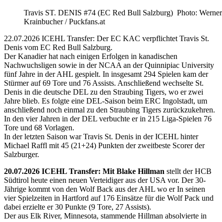
Travis ST. DENIS #74 (EC Red Bull Salzburg) Photo: Werner
Krainbucher / Puckfans.at
22.07.2026 ICEHL Transfer: Der EC KAC verpflichtet Travis St.
Denis vom EC Red Bull Salzburg.
Der Kanadier hat nach einigen Erfolgen in kanadischen
Nachwuchsligen sowie in der NCAA an der Quinnipiac University
fünf Jahre in der AHL gespielt. In insgesamt 294 Spielen kam der
Stürmer auf 69 Tore und 76 Assists. Anschließend wechselte St.
Denis in die deutsche DEL zu den Straubing Tigers, wo er zwei
Jahre blieb. Es folgte eine DEL-Saison beim ERC Ingolstadt, um
anschließend noch einmal zu den Straubing Tigers zurückzukehren.
In den vier Jahren in der DEL verbuchte er in 215 Liga-Spielen 76
Tore und 68 Vorlagen.
In der letzten Saison war Travis St. Denis in der ICEHL hinter
Michael Raffl mit 45 (21+24) Punkten der zweitbeste Scorer der
Salzburger.
20.07.2026 ICEHL Transfer: Mit Blake Hillman
stellt der HCB
Südtirol heute einen neuen Verteidiger aus der USA vor. Der 30-
Jährige kommt von den Wolf Back aus der AHL wo er In seinen
vier Spielzeiten in Hartford auf 176 Einsätze für die Wolf Pack und
dabei erzielte er 30 Punkte (9 Tore, 27 Assists).
Der aus Elk River, Minnesota, stammende Hillman absolvierte in