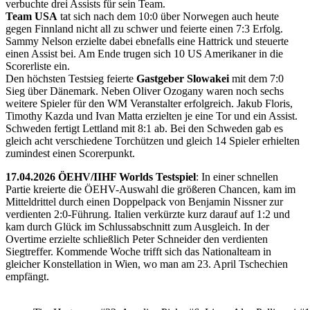
verbuchte drei Assists für sein Team.
Team USA
tat sich nach dem 10:0 über Norwegen auch heute
gegen Finnland nicht all zu schwer und feierte einen 7:3 Erfolg.
Sammy Nelson erzielte dabei ebnefalls eine Hattrick und steuerte
einen Assist bei. Am Ende trugen sich 10 US Amerikaner in die
Scorerliste ein.
Den höchsten Testsieg feierte
Gastgeber Slowakei
mit dem 7:0
Sieg über Dänemark. Neben Oliver Ozogany waren noch sechs
weitere Spieler für den WM Veranstalter erfolgreich. Jakub Floris,
Timothy Kazda und Ivan Matta erzielten je eine Tor und ein Assist.
Schweden fertigt Lettland mit 8:1 ab. Bei den Schweden gab es
gleich acht verschiedene Torchützen und gleich 14 Spieler erhielten
zumindest einen Scorerpunkt.
17.04.2026 ÖEHV/IIHF Worlds Testspiel
: In einer schnellen
Partie kreierte die ÖEHV-Auswahl die größeren Chancen, kam im
Mitteldrittel durch einen Doppelpack von Benjamin Nissner zur
verdienten 2:0-Führung. Italien verkürzte kurz darauf auf 1:2 und
kam durch Glück im Schlussabschnitt zum Ausgleich. In der
Overtime erzielte schließlich Peter Schneider den verdienten
Siegtreffer. Kommende Woche trifft sich das Nationalteam in
gleicher Konstellation in Wien, wo man am 23. April Tschechien
empfängt.