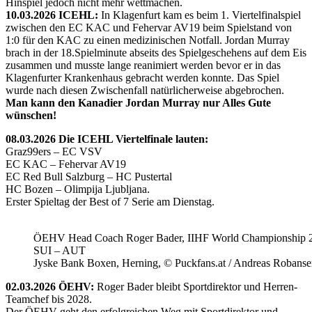
Hinspiel jedoch nicht mehr wettmachen.
10.03.2026 ICEHL:
In Klagenfurt kam es beim 1. Viertelfinalspiel
zwischen den EC KAC und Fehervar AV19 beim Spielstand von
1:0 für den KAC zu einen medizinischen Notfall. Jordan Murray
brach in der 18.Spielminute abseits des Spielgeschehens auf dem Eis
zusammen und musste lange reanimiert werden bevor er in das
Klagenfurter Krankenhaus gebracht werden konnte. Das Spiel
wurde nach diesen Zwischenfall natürlicherweise abgebrochen.
Man kann den Kanadier Jordan Murray nur Alles Gute
wünschen!
08.03.2026 Die ICEHL Viertelfinale lauten:
Graz99ers – EC VSV
EC KAC – Fehervar AV19
EC Red Bull Salzburg – HC Pustertal
HC Bozen – Olimpija Ljubljana.
Erster Spieltag der Best of 7 Serie am Dienstag.
ÖEHV Head Coach Roger Bader, IIHF World Championship 
SUI – AUT
Jyske Bank Boxen, Herning, © Puckfans.at / Andreas Robanse
02.03.2026 ÖEHV:
Roger Bader bleibt Sportdirektor und Herren-
Teamchef bis 2028.
Der ÖEHV geht den erfolgreichen Weg mit Sportdirektor und