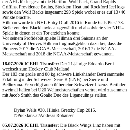
der AHL für insgesamt die Hartford Wolf Pack, Grand Rapids
Griffins, Providence Bruins, Stockton Heat und Rockford IceHogs
sowie den Wolf Backs insgesamt 293 Spiele wobei er es auf 13+46
Punkte brachte.
Hillman wurde im NHL Entry Draft 2016 in Runde 6 als Pick173.
Stelle von den Blackhawks ausgewählt und absolvierte vier NHL-
Spiele in denen er ein Tor erzielten konnte.
Vor seinem Profidebüt spielte Hillman drei Saisons an der
University of Denver. Hillman trug maßgeblich dazu bei, dass die
Pioneers 2017 die NCAA-Meisterschaft, 2016/17 die NCAA-
Meisterschaft und 2018 die NCAA-Meisterschaft gewannen.
16.07.2026 ICEHL Transfer:
Der 21-jährige Edoardo Berti
wechselt zum Hockey Club Mailand.
Der 183 cm große und 80 kg schwere Linkshänder Berti sammelte
Erfahrung in der Schweizer Serie B (LNB) bei Sierre und
Bellinzona. Er verfügt auch üüber eine Schweizer Lizenz. Berti der
zweimal Italien bei U20 Weltmeisterschaften vertrat wird zusammen
mit Jacob Smith das Goalie Due des Liganeulings stellen.
Dylan Wells #30, Hlinka Gretzky Cup 2015,
©Puckfans.at/Andreas Robanser
05.07.2026 ICEHL Transfer:
Die Black Wings Linz haben mit