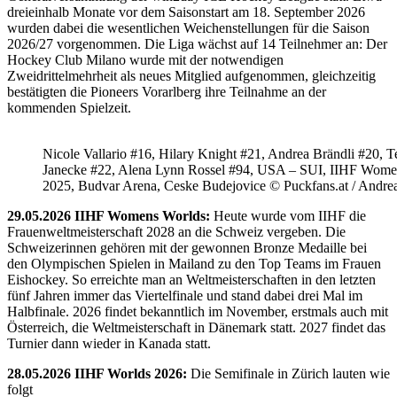
dreieinhalb Monate vor dem Saisonstart am 18. September 2026
wurden dabei die wesentlichen Weichenstellungen für die Saison
2026/27 vorgenommen. Die Liga wächst auf 14 Teilnehmer an: Der
Hockey Club Milano wurde mit der notwendigen
Zweidrittelmehrheit als neues Mitglied aufgenommen, gleichzeitig
bestätigten die Pioneers Vorarlberg ihre Teilnahme an der
kommenden Spielzeit.
Nicole Vallario #16, Hilary Knight #21, Andrea Brändli #20, T
Janecke #22, Alena Lynn Rossel #94, USA – SUI, IIHF Wome
2025, Budvar Arena, Ceske Budejovice © Puckfans.at / Andre
29.05.2026 IIHF Womens Worlds:
Heute wurde vom IIHF die
Frauenweltmeisterschaft 2028 an die Schweiz vergeben. Die
Schweizerinnen gehören mit der gewonnen Bronze Medaille bei
den Olympischen Spielen in Mailand zu den Top Teams im Frauen
Eishockey. So erreichte man an Weltmeisterschaften in den letzten
fünf Jahren immer das Viertelfinale und stand dabei drei Mal im
Halbfinale. 2026 findet bekanntlich im November, erstmals auch mit
Österreich, die Weltmeisterschaft in Dänemark statt. 2027 findet das
Turnier dann wieder in Kanada statt.
28.05.2026 IIHF Worlds 2026:
Die Semifinale in Zürich lauten wie
folgt