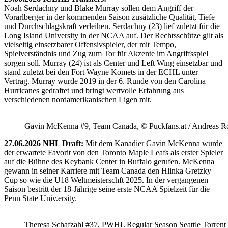
Noah Serdachny und Blake Murray sollen dem Angriff der
Vorarlberger in der kommenden Saison zusätzliche Qualität, Tiefe
und Durchschlagskraft verleihen. Serdachny (23) lief zuletzt für die
Long Island University in der NCAA auf. Der Rechtsschütze gilt als
vielseitig einsetzbarer Offensivspieler, der mit Tempo,
Spielverständnis und Zug zum Tor für Akzente im Angriffsspiel
sorgen soll. Murray (24) ist als Center und Left Wing einsetzbar und
stand zuletzt bei den Fort Wayne Komets in der ECHL unter
Vertrag. Murray wurde 2019 in der 6. Runde von den Carolina
Hurricanes gedraftet und bringt wertvolle Erfahrung aus
verschiedenen nordamerikanischen Ligen mit.
Gavin McKenna #9, Team Canada, © Puckfans.at / Andreas R
27.06.2026 NHL Draft:
Mit dem Kanadier Gavin McKenna wurde
der erwartete Favorit von den Toronto Maple Leafs als erster Spieler
auf die Bühne des Keybank Center in Buffalo gerufen. McKenna
gewann in seiner Karriere mit Team Canada den Hlinka Gretzky
Cup so wie die U18 Weltmeisterschft 2025. In der vergangenen
Saison bestritt der 18-Jährige seine erste NCAA Spielzeit für die
Penn State Univ.ersity.
Theresa Schafzahl #37, PWHL Regular Season Seattle Torrent 