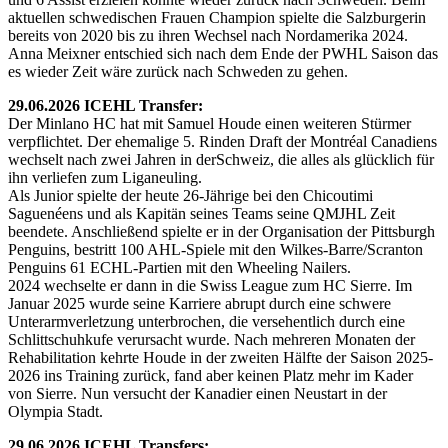
aktuellen schwedischen Frauen Champion spielte die Salzburgerin
bereits von 2020 bis zu ihren Wechsel nach Nordamerika 2024.
Anna Meixner entschied sich nach dem Ende der PWHL Saison das
es wieder Zeit wäre zurück nach Schweden zu gehen.
29.06.2026 ICEHL Transfer:
Der Minlano HC hat mit Samuel Houde einen weiteren Stürmer
verpflichtet. Der ehemalige 5. Rinden Draft der Montréal Canadiens
wechselt nach zwei Jahren in derSchweiz, die alles als glücklich für
ihn verliefen zum Liganeuling.
Als Junior spielte der heute 26-Jährige bei den Chicoutimi
Saguenéens und als Kapitän seines Teams seine QMJHL Zeit
beendete. Anschließend spielte er in der Organisation der Pittsburgh
Penguins, bestritt 100 AHL-Spiele mit den Wilkes-Barre/Scranton
Penguins 61 ECHL-Partien mit den Wheeling Nailers.
2024 wechselte er dann in die Swiss League zum HC Sierre. Im
Januar 2025 wurde seine Karriere abrupt durch eine schwere
Unterarmverletzung unterbrochen, die versehentlich durch eine
Schlittschuhkufe verursacht wurde. Nach mehreren Monaten der
Rehabilitation kehrte Houde in der zweiten Hälfte der Saison 2025-
2026 ins Training zurück, fand aber keinen Platz mehr im Kader
von Sierre. Nun versucht der Kanadier einen Neustart in der
Olympia Stadt.
29.06.2026 ICEHL Transfers: