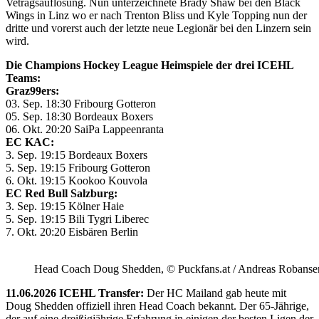
Vetragsauflösung. Nun unterzeichnete Brady Shaw bei den Black
Wings in Linz wo er nach Trenton Bliss und Kyle Topping nun der
dritte und vorerst auch der letzte neue Legionär bei den Linzern sein
wird.
Die Champions Hockey League Heimspiele der drei ICEHL
Teams:
Graz99ers:
03. Sep. 18:30 Fribourg Gotteron
05. Sep. 18:30 Bordeaux Boxers
06. Okt. 20:20 SaiPa Lappeenranta
EC KAC:
3. Sep. 19:15 Bordeaux Boxers
5. Sep. 19:15 Fribourg Gotteron
6. Okt. 19:15 Kookoo Kouvola
EC Red Bull Salzburg:
3. Sep. 19:15 Kölner Haie
5. Sep. 19:15 Bili Tygri Liberec
7. Okt. 20:20 Eisbären Berlin
Head Coach Doug Shedden, © Puckfans.at / Andreas Robanse
11.06.2026 ICEHL Transfer:
Der HC Mailand gab heute mit
Doug Shedden offiziell ihren Head Coach bekannt. Der 65-Jährige,
der auf eine dreißigjährige Erfahrung in einigen der besten Ligen der