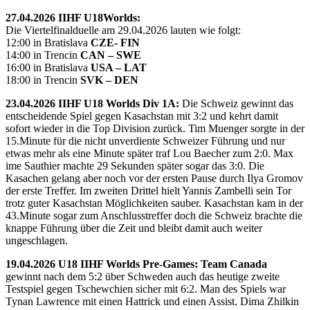
27.04.2026 IIHF U18Worlds:
Die Viertelfinalduelle am 29.04.2026 lauten wie folgt:
12:00 in Bratislava
CZE- FIN
14:00 in Trencin
CAN – SWE
16:00 in Bratislava
USA – LAT
18:00 in Trencin
SVK – DEN
23.04.2026 IIHF U18 Worlds Div 1A:
Die Schweiz gewinnt das
entscheidende Spiel gegen Kasachstan mit 3:2 und kehrt damit
sofort wieder in die Top Division zurück. Tim Muenger sorgte in der
15.Minute für die nicht unverdiente Schweizer Führung und nur
etwas mehr als eine Minute später traf Lou Baecher zum 2:0. Max
ime Sauthier machte 29 Sekunden später sogar das 3:0. Die
Kasachen gelang aber noch vor der ersten Pause durch Ilya Gromov
der erste Treffer. Im zweiten Drittel hielt Yannis Zambelli sein Tor
trotz guter Kasachstan Möglichkeiten sauber. Kasachstan kam in der
43.Minute sogar zum Anschlusstreffer doch die Schweiz brachte die
knappe Führung über die Zeit und bleibt damit auch weiter
ungeschlagen.
19.04.2026 U18 IIHF Worlds Pre-Games: Team Canada
gewinnt nach dem 5:2 über Schweden auch das heutige zweite
Testspiel gegen Tschewchien sicher mit 6:2. Man des Spiels war
Tynan Lawrence mit einen Hattrick und einen Assist. Dima Zhilkin