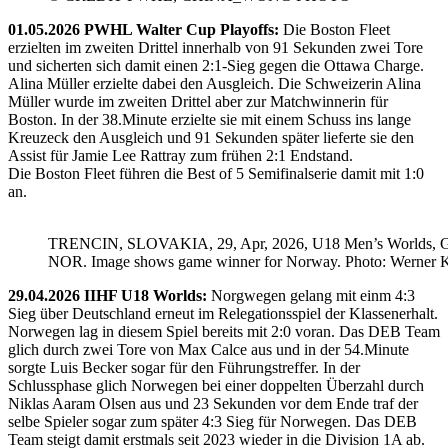
01.05.2026 PWHL Walter Cup Playoffs:
Die Boston Fleet
erzielten im zweiten Drittel innerhalb von 91 Sekunden zwei Tore
und sicherten sich damit einen 2:1-Sieg gegen die Ottawa Charge.
Alina Müller erzielte dabei den Ausgleich. Die Schweizerin Alina
Müller wurde im zweiten Drittel aber zur Matchwinnerin für
Boston. In der 38.Minute erzielte sie mit einem Schuss ins lange
Kreuzeck den Ausgleich und 91 Sekunden später lieferte sie den
Assist für Jamie Lee Rattray zum frühen 2:1 Endstand.
Die Boston Fleet führen die Best of 5 Semifinalserie damit mit 1:0
an.
TRENCIN, SLOVAKIA, 29, Apr, 2026, U18 Men’s Worlds, 
NOR. Image shows game winner for Norway. Photo: Werner K
29.04.2026 IIHF U18 Worlds:
Norgwegen gelang mit einm 4:3
Sieg über Deutschland erneut im Relegationsspiel der Klassenerhalt.
Norwegen lag in diesem Spiel bereits mit 2:0 voran. Das DEB Team
glich durch zwei Tore von Max Calce aus und in der 54.Minute
sorgte Luis Becker sogar für den Führungstreffer. In der
Schlussphase glich Norwegen bei einer doppelten Überzahl durch
Niklas Aaram Olsen aus und 23 Sekunden vor dem Ende traf der
selbe Spieler sogar zum später 4:3 Sieg für Norwegen. Das DEB
Team steigt damit erstmals seit 2023 wieder in die Division 1A ab.