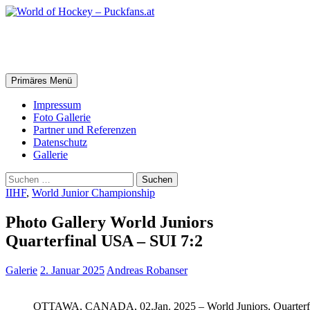
Zum
Inhalt
springen
World of Hockey – Puckfans.at
Suchen
Primäres Menü
Impressum
Foto Gallerie
Partner und Referenzen
Datenschutz
Gallerie
Suchen
nach:
IIHF
,
World Junior Championship
Photo Gallery World Juniors
Quarterfinal USA – SUI 7:2
Galerie
2. Januar 2025
Andreas Robanser
OTTAWA, CANADA, 02.Jan. 2025 – World Juniors, Quarterf