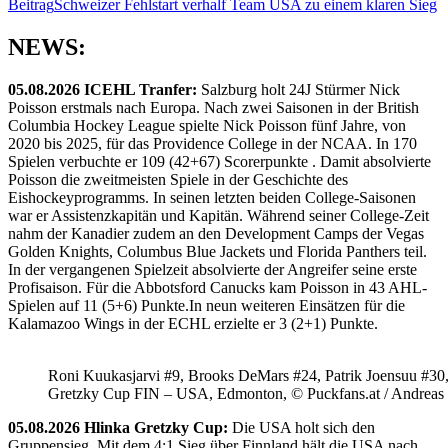
Beitrag
Schweizer Fehlstart verhalf Team USA zu einem klaren Sieg
NEWS:
05.08.2026 ICEHL Tranfer:
Salzburg holt 24J Stürmer Nick
Poisson erstmals nach Europa. Nach zwei Saisonen in der British
Columbia Hockey League spielte Nick Poisson fünf Jahre, von
2020 bis 2025, für das Providence College in der NCAA. In 170
Spielen verbuchte er 109 (42+67) Scorerpunkte . Damit absolvierte
Poisson die zweitmeisten Spiele in der Geschichte des
Eishockeyprogramms. In seinen letzten beiden College-Saisonen
war er Assistenzkapitän und Kapitän. Während seiner College-Zeit
nahm der Kanadier zudem an den Development Camps der Vegas
Golden Knights, Columbus Blue Jackets und Florida Panthers teil.
In der vergangenen Spielzeit absolvierte der Angreifer seine erste
Profisaison. Für die Abbotsford Canucks kam Poisson in 43 AHL-
Spielen auf 11 (5+6) Punkte.In neun weiteren Einsätzen für die
Kalamazoo Wings in der ECHL erzielte er 3 (2+1) Punkte.
Roni Kuukasjarvi #9, Brooks DeMars #24, Patrik Joensuu #30
Gretzky Cup FIN – USA, Edmonton, © Puckfans.at / Andreas
05.08.2026 Hlinka Gretzky Cup:
Die USA holt sich den
Gruppensieg. Mit dem 4:1 Sieg über Finnland hält die USA nach