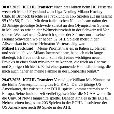
30.07.2025: ICEHL Transfer:
Nach drei Jahren beim HC Pustertal
wechselt Mikael Frycklund zum Liga-Neuling Milano Hockey
Club. In Bruneck brachte es Frycklund in 165 Spielen auf insgesamt
95 (39+56) Punkte. Mit dem italienischen Nationalteam nahm der
33-Jährige gebürtige Schwede zuletzt an den Olympischen Spielen
in Mailand so wie an der Weltmeisterschaft in der Schweiz teil.Vor
seinem Wechsel nach Österreich spielte der Stürmer nur in seiner
Heimat Schweden wo er neben 52 SHL Spielen meist in der
Allsvenskan in seinem Heimatort Vasteras tätig war.
Mikael Frycklund:
„Meine Priorität war es, in Italien zu bleiben
und sobald ich von Milans Interesse hörte, habe ich nicht lange
überlegt. Ich freue mich sehr, zum Start eines wichtigen neuen
Projekts in einer Stadt mitwirken zu können, die reich an Charme
und Sportgeschichte ist. Es ist eine spannende Herausforderung, die
mich auch näher an meine Familie in der Lombardei bringt.“
29.07.2025: ICEHL Transfer:
Verteidiger William MacKinnon ist
die fünfte Neuverpflichtung des EC-KAC. Der 26-jährige US-
Amerikaner, der zuletzt in der ECHL spielte, kommt erstmals nach
Europa. Seine Juniorenzeit verlief typisch über die NCAA wo er für
die Univ. of New Hampshire spielte. Danach ging es in die ECHL.
Neben seinen insgesamt 203 Spielen in der ECHL absolvierte der
US Amerikaner auch 89 Spiele in der AHL.