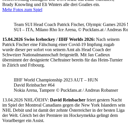
Brady Knowling und Eli Winters alle drei Goalies ein.
Mehr Fotos zum Spiel
Team SUI Head Coach Patrick Fischer, Olympic Games 202
SUI – ITA, Milano Rho Ice Arena, © Puckfans.at / Andreas R
15.04.2026 Swiss Icehockey / IIHF Worlds 2026:
Nach seinem
Patrick Fischer eine Fälschung einer Covid-19 Impfung zugab
wurde dieser per sofort von seinem Amt als Head Coach der
Schweizer Nationalmannschaft freigestellt. Mit Jan Cadieux
übernimmt der designierte Cheftrainer bereits für das Heim-Turnier
in Zürich und Fribourg.
IIHF World Championship 2023 AUT – HUN
David Reinbacher #64
Nokia Arena, Tampere © Puckfans.at / Andreas Robanser
13.04.2026 NHL/ÖEHV:
David Reinbacher
feiert gestern Nacht
im Spiel der Montreal Canadians gegen die New York Islanders sein
NHL Debüt und ist damit der zehnte Österreicher in der besten Liga
der Welt. Gleich bei der Premiere im Hockeymekka gelingt dem
Vorarlberger ein Assist.