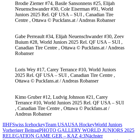
Brodie Ziemer #74, Basile Sansonnens #25, Elijah
Neuenschwander #30, Cole Eiserman #91, World
Juniors 2025 Rel. QF USA – SUI , Canadian Tire
Centre , Ottawa © Puckfans.at / Andreas Robanser
Gabe Perreault #34, Elijah Neuenschwander #30, Zeev
Buium #28, World Juniors 2025 Rel. QF USA – SUI ,
Canadian Tire Centre , Ottawa © Puckfans.at / Andreas
Robanser
Loris Wey #17, Carey Terrance #10, World Juniors
2025 Rel. QF USA – SUI , Canadian Tire Centre ,
Ottawa © Puckfans.at / Andreas Robanser
Kimo Gruber #12, Ludvig Johnson #21, Carey
Terrance #10, World Juniors 2025 Rel. QF USA – SUI
, Canadian Tire Centre , Ottawa © Puckfans.at /
Andreas Robanser
IIHF
Swiss Icehockey
Team USA
USA Hockey
World Juniors
Beitragsnavigation
Vorheriger Beitrag
PHOTO GALLERY WORLD JUNIORS 2025
RELEGATION GAME GER – KAZ 4:3
Nächster