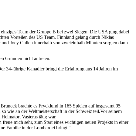
s einziges Team der Gruppe B bei zwei Siegen. Die USA ging dabei
ichten Vorteilen des US Team. Finnland gelang durch Niklas
er und Joey Cullen innerhalb von zweieinhalb Minuten sorgten dann
en Gründen nicht antreten.
r 34-jährige Kanadier bringt die Erfahrung aus 14 Jahren im
runeck brachte es Frycklund in 165 Spielen auf insgesamt 95
so wie an der Weltmeisterschaft in der Schweiz teil.Vor seinem
Heimatort Vasteras tätig war.
ch freue mich sehr, zum Start eines wichtigen neuen Projekts in einer
ne Familie in der Lombardei bringt.“