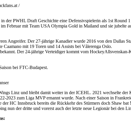
kfans.at /
 in der PWHL Draft Geschichte eine Defensivspielerin als 1st Round
im Februar mit Team USA Olympia Gold in Mailand und sie jubelte auc
en Angreifer. Der 27-jährige Kanadier wurde 2016 von den Dallas Sta
te Caamano mit 19 Toren und 14 Assists bei Vålerenga Oslo.
 bekannt. Der 24-jährige Verteidiger kommt vom HockeyAllsvenskan-
 Saison bei FTC-Budapest.
anser
ings Linz und bleibt damit weiter in der ICEHL. 2021 wechselte der
2022-2023 zum Liga MVP ernannt wurde. Nach einer Saison in Frankrei
ete der HC Innsbruck bereits die Rückkehr des Stürmers doch Shaw bat
g nun der dritte und vorerst auch der letzte neue Legionär bei den Lin
ms: