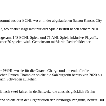
kommt aus der ECHL wo er in der abgelaufenen Saison Kansas City
 wo er aber insgesamt nur drei Spiele bestritt neben seinem NHL
nsgesamt 148 ECHL Spiele und 71 AHL Spiele inklusive Playoffs.
mer 70 spielen wird. Gemeinsam mitMartin Reder bildet der
der PWHL wo sie für die Ottawa Charge und am ende für die
chen Frauen Champion spielte die Salzburgerin bereits von 2020 bis
nach Schweden zu gehen.
ach zwei Jahren in derSchweiz, die alles als glücklich für ihn
 spielte er in der Organisation der Pittsburgh Penguins, bestritt 100