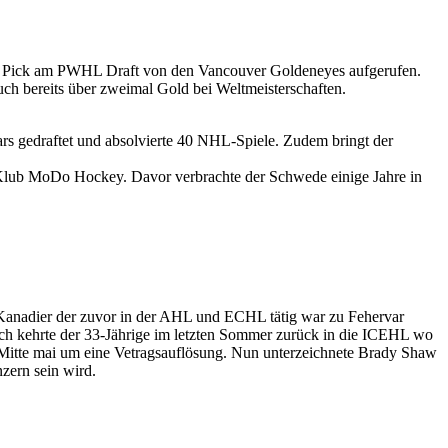
 1 Pick am PWHL Draft von den Vancouver Goldeneyes aufgerufen.
h bereits über zweimal Gold bei Weltmeisterschaften.
rs gedraftet und absolvierte 40 NHL-Spiele. Zudem bringt der
Klub MoDo Hockey. Davor verbrachte der Schwede einige Jahre in
 Kanadier der zuvor in der AHL und ECHL tätig war zu Fehervar
ch kehrte der 33-Jährige im letzten Sommer zurück in die ICEHL wo
 Mitte mai um eine Vetragsauflösung. Nun unterzeichnete Brady Shaw
zern sein wird.