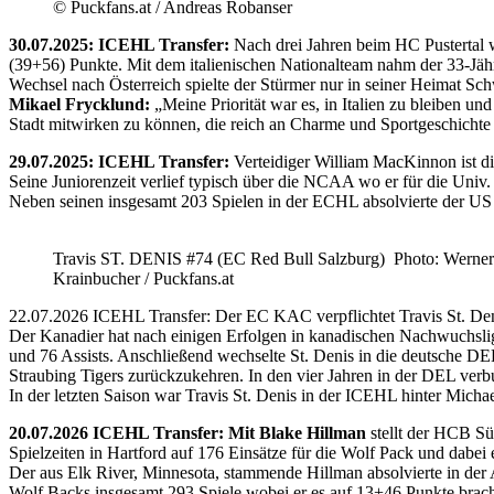
© Puckfans.at / Andreas Robanser
30.07.2025: ICEHL Transfer:
Nach drei Jahren beim HC Pustertal 
(39+56) Punkte. Mit dem italienischen Nationalteam nahm der 33-Jähr
Wechsel nach Österreich spielte der Stürmer nur in seiner Heimat Sc
Mikael Frycklund:
„Meine Priorität war es, in Italien zu bleiben und
Stadt mitwirken zu können, die reich an Charme und Sportgeschichte 
29.07.2025: ICEHL Transfer:
Verteidiger William MacKinnon ist d
Seine Juniorenzeit verlief typisch über die NCAA wo er für die Uni
Neben seinen insgesamt 203 Spielen in der ECHL absolvierte der US
Travis ST. DENIS #74 (EC Red Bull Salzburg) Photo: Werner
Krainbucher / Puckfans.at
22.07.2026 ICEHL Transfer: Der EC KAC verpflichtet Travis St. De
Der Kanadier hat nach einigen Erfolgen in kanadischen Nachwuchslig
und 76 Assists. Anschließend wechselte St. Denis in die deutsche DE
Straubing Tigers zurückzukehren. In den vier Jahren in der DEL verb
In der letzten Saison war Travis St. Denis in der ICEHL hinter Micha
20.07.2026 ICEHL Transfer: Mit Blake Hillman
stellt der HCB Sü
Spielzeiten in Hartford auf 176 Einsätze für die Wolf Pack und dabei e
Der aus Elk River, Minnesota, stammende Hillman absolvierte in der
Wolf Backs insgesamt 293 Spiele wobei er es auf 13+46 Punkte brach