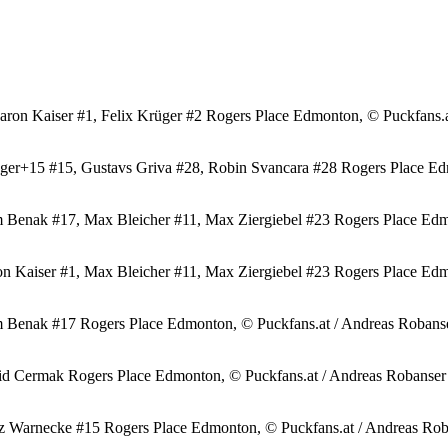
on Kaiser #1, Felix Krüger #2 Rogers Place Edmonton, © Puckfans.a
er+15 #15, Gustavs Griva #28, Robin Svancara #28 Rogers Place Edm
enak #17, Max Bleicher #11, Max Ziergiebel #23 Rogers Place Edmo
aiser #1, Max Bleicher #11, Max Ziergiebel #23 Rogers Place Edmo
Benak #17 Rogers Place Edmonton, © Puckfans.at / Andreas Robans
Cermak Rogers Place Edmonton, © Puckfans.at / Andreas Robanser
 Warnecke #15 Rogers Place Edmonton, © Puckfans.at / Andreas Rob