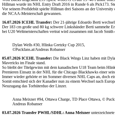
Hillman wurde im NHL Entry Draft 2016 in Runde 6 als Pick173. Stel
Vor seinem Profidebüt spielte Hillman drei Saisons an der Universi
die NCAA-Meisterschaft gewannen.
16.07.2026 ICEHL Transfer:
Der 21-jährige Edoardo Berti wechse
Der 183 cm große und 80 kg schwere Linkshänder Berti sammelte Erfa
bei U20 Weltmeisterschaften vertrat wird zusammen mit Jacob Smith d
Dylan Wells #30, Hlinka Gretzky Cup 2015,
©Puckfans.at/Andreas Robanser
05.07.2026 ICEHL Transfer:
Die Black Wings Linz haben mit Dyla
Mavericks im Finale stand.
So bleibt der Titelgewinn mit dem kanadischen U18 Team beim Hlink
Premieren Einsatz in der NHL für die Chicago Blackhawks einer seine
Immer wieder gehörte er im Sommer diversen NHL Caps an, doch ein 
Somit entschied sich der Kanadier nun zu einem Wechsel nach Europ
Neuzugang das Torhüterduo der Linzer.
Anna Meixner #94, Ottawa Charge, TD Place Ottawa, © Puckfa
Andreas Robanser
03.07.2026 Transfer PWHL/SDHL: Anna Meixner
unterzeichnete