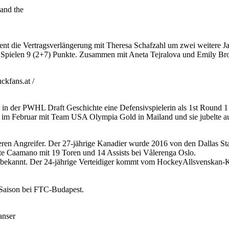
and the
ent die Vertragsverlängerung mit Theresa Schafzahl um zwei weitere J
n 11 Spielen 9 (2+7) Punkte. Zusammen mit Aneta Tejralova und Emily Bro
kfans.at /
 in der PWHL Draft Geschichte eine Defensivspielerin als 1st Round
im Februar mit Team USA Olympia Gold in Mailand und sie jubelte auc
en Angreifer. Der 27-jährige Kanadier wurde 2016 von den Dallas Sta
te Caamano mit 19 Toren und 14 Assists bei Vålerenga Oslo.
 bekannt. Der 24-jährige Verteidiger kommt vom HockeyAllsvenskan-
 Saison bei FTC-Budapest.
anser