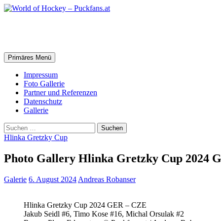
Zum
Inhalt
springen
World of Hockey – Puckfans.at
Suchen
Primäres Menü
Impressum
Foto Gallerie
Partner und Referenzen
Datenschutz
Gallerie
Suchen
nach:
Hlinka Gretzky Cup
Photo Gallery Hlinka Gretzky Cup 2024 
Galerie
6. August 2024
Andreas Robanser
Hlinka Gretzky Cup 2024 GER – CZE
Jakub Seidl #6, Timo Kose #16, Michal Orsulak #2