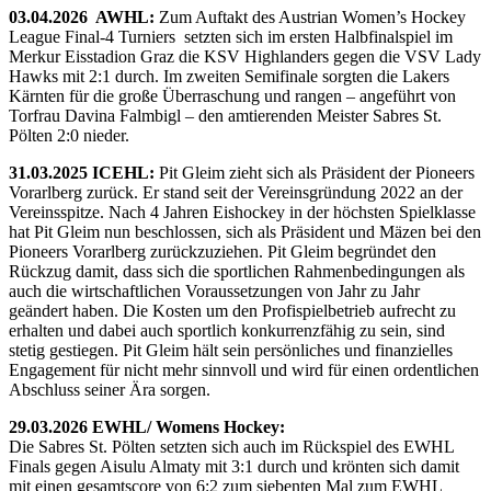
03.04.2026 AWHL:
Zum Auftakt des Austrian Women’s Hockey
League Final-4 Turniers setzten sich im ersten Halbfinalspiel im
Merkur Eisstadion Graz die KSV Highlanders gegen die VSV Lady
Hawks mit 2:1 durch. Im zweiten Semifinale sorgten die Lakers
Kärnten für die große Überraschung und rangen – angeführt von
Torfrau Davina Falmbigl – den amtierenden Meister Sabres St.
Pölten 2:0 nieder.
31.03.2025 ICEHL:
Pit Gleim zieht sich als Präsident der Pioneers
Vorarlberg zurück. Er stand seit der Vereinsgründung 2022 an der
Vereinsspitze. Nach 4 Jahren Eishockey in der höchsten Spielklasse
hat Pit Gleim nun beschlossen, sich als Präsident und Mäzen bei den
Pioneers Vorarlberg zurückzuziehen. Pit Gleim begründet den
Rückzug damit, dass sich die sportlichen Rahmenbedingungen als
auch die wirtschaftlichen Voraussetzungen von Jahr zu Jahr
geändert haben. Die Kosten um den Profispielbetrieb aufrecht zu
erhalten und dabei auch sportlich konkurrenzfähig zu sein, sind
stetig gestiegen. Pit Gleim hält sein persönliches und finanzielles
Engagement für nicht mehr sinnvoll und wird für einen ordentlichen
Abschluss seiner Ära sorgen.
29.03.2026 EWHL/ Womens Hockey:
Die Sabres St. Pölten setzten sich auch im Rückspiel des EWHL
Finals gegen Aisulu Almaty mit 3:1 durch und krönten sich damit
mit einen gesamtscore von 6:2 zum siebenten Mal zum EWHL