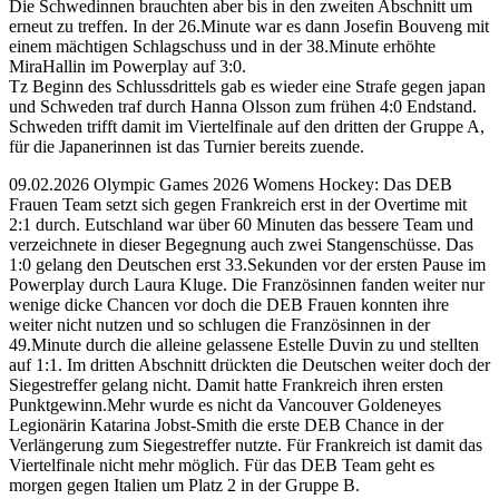
Die Schwedinnen brauchten aber bis in den zweiten Abschnitt um
erneut zu treffen. In der 26.Minute war es dann Josefin Bouveng mit
einem mächtigen Schlagschuss und in der 38.Minute erhöhte
MiraHallin im Powerplay auf 3:0.
Tz Beginn des Schlussdrittels gab es wieder eine Strafe gegen japan
und Schweden traf durch Hanna Olsson zum frühen 4:0 Endstand.
Schweden trifft damit im Viertelfinale auf den dritten der Gruppe A,
für die Japanerinnen ist das Turnier bereits zuende.
09.02.2026 Olympic Games 2026 Womens Hockey: Das DEB
Frauen Team setzt sich gegen Frankreich erst in der Overtime mit
2:1 durch. Eutschland war über 60 Minuten das bessere Team und
verzeichnete in dieser Begegnung auch zwei Stangenschüsse. Das
1:0 gelang den Deutschen erst 33.Sekunden vor der ersten Pause im
Powerplay durch Laura Kluge. Die Französinnen fanden weiter nur
wenige dicke Chancen vor doch die DEB Frauen konnten ihre
weiter nicht nutzen und so schlugen die Französinnen in der
49.Minute durch die alleine gelassene Estelle Duvin zu und stellten
auf 1:1. Im dritten Abschnitt drückten die Deutschen weiter doch der
Siegestreffer gelang nicht. Damit hatte Frankreich ihren ersten
Punktgewinn.Mehr wurde es nicht da Vancouver Goldeneyes
Legionärin Katarina Jobst-Smith die erste DEB Chance in der
Verlängerung zum Siegestreffer nutzte. Für Frankreich ist damit das
Viertelfinale nicht mehr möglich. Für das DEB Team geht es
morgen gegen Italien um Platz 2 in der Gruppe B.