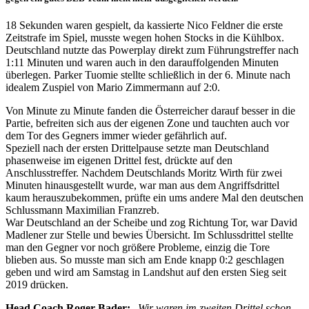
18 Sekunden waren gespielt, da kassierte Nico Feldner die erste
Zeitstrafe im Spiel, musste wegen hohen Stocks in die Kühlbox.
Deutschland nutzte das Powerplay direkt zum Führungstreffer nach
1:11 Minuten und waren auch in den darauffolgenden Minuten
überlegen. Parker Tuomie stellte schließlich in der 6. Minute nach
idealem Zuspiel von Mario Zimmermann auf 2:0.
Von Minute zu Minute fanden die Österreicher darauf besser in die
Partie, befreiten sich aus der eigenen Zone und tauchten auch vor
dem Tor des Gegners immer wieder gefährlich auf.
Speziell nach der ersten Drittelpause setzte man Deutschland
phasenweise im eigenen Drittel fest, drückte auf den
Anschlusstreffer. Nachdem Deutschlands Moritz Wirth für zwei
Minuten hinausgestellt wurde, war man aus dem Angriffsdrittel
kaum herauszubekommen, prüfte ein ums andere Mal den deutschen
Schlussmann Maximilian Franzreb.
War Deutschland an der Scheibe und zog Richtung Tor, war David
Madlener zur Stelle und bewies Übersicht. Im Schlussdrittel stellte
man den Gegner vor noch größere Probleme, einzig die Tore
blieben aus. So musste man sich am Ende knapp 0:2 geschlagen
geben und wird am Samstag in Landshut auf den ersten Sieg seit
2019 drücken.
Head Coach Roger Bader:
„
Wir waren im zweiten Drittel schon