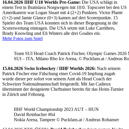
16.04.2026 IIHF U18 Worlds Pre-Game:
Die USA schlägt in
einem Test in Bratislava Norgwegen mit 10:0. Topscorer bei den US
Amerikanern war Logan Stuart mit 4 (2+2) Punkten. Victor Plante
(1+2) und Jamie Glance (0+3) kamen auf drei Scorerpunkte. 15
Spieler des Team USA konnten sich in dieser Begegnung in die
Scorerwertung eintragen. Die USA setzte mit Luke Carrithers,
Brady Knowling und Eli Winters alle drei Goalies ein.
Mehr Fotos zum Spiel
Team SUI Head Coach Patrick Fischer, Olympic Games 202
SUI – ITA, Milano Rho Ice Arena, © Puckfans.at / Andreas R
15.04.2026 Swiss Icehockey / IIHF Worlds 2026:
Nach seinem
Patrick Fischer eine Fälschung einer Covid-19 Impfung zugab
wurde dieser per sofort von seinem Amt als Head Coach der
Schweizer Nationalmannschaft freigestellt. Mit Jan Cadieux
übernimmt der designierte Cheftrainer bereits für das Heim-Turnier
in Zürich und Fribourg.
IIHF World Championship 2023 AUT – HUN
David Reinbacher #64
Nokia Arena, Tampere © Puckfans.at / Andreas Robanser