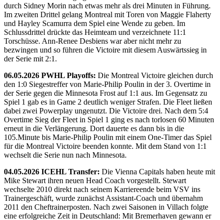
durch Sidney Morin nach etwas mehr als drei Minuten in Führung.
Im zweiten Drittel gelang Montreal mit Toren von Maggie Flaherty
und Hayley Scamurra dem Spiel eine Wende zu geben. Im
Schlussdrittel drückte das Heimteam und verzeichnete 11:1
Torschüsse. Ann-Renee Desbiens war aber nicht mehr zu
bezwingen und so führen die Victoire mit diesem Auswärtssieg in
der Serie mit 2:1.
06.05.2026 PWHL Playoffs:
Die Montreal Victoire gleichen durch
den 1:0 Siegestreffer von Marie-Philip Poulin in der 3. Overtime in
der Serie gegen die Minnesota Frost auf 1:1 aus. Im Gegensatz zu
Spiel 1 gab es in Game 2 deutlich weniger Strafen. Die Fleet ließen
dabei zwei Powerplay ungenutzt. Die Victoire drei. Nach dem 5:4
Overtime Sieg der Fleet in Spiel 1 ging es nach torlosen 60 Minuten
erneut in die Verlängerung. Dort dauerte es dann bis in die
105.Minute bis Marie-Philip Poulin mit einem One-Timer das Spiel
für die Montreal Victoire beenden konnte. Mit dem Stand von 1:1
wechselt die Serie nun nach Minnesota.
04.05.2026 ICEHL Transfer:
Die Vienna Capitals haben heute mit
Mike Stewart ihren neuen Head Coach vorgestellt. Stewart
wechselte 2010 direkt nach seinem Karriereende beim VSV ins
Trainergeschäft, wurde zunächst Assistant-Coach und übernahm
2011 den Cheftrainerposten. Nach zwei Saisonen in Villach folgte
eine erfolgreiche Zeit in Deutschland: Mit Bremerhaven gewann er