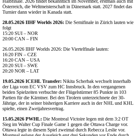
Halbfinale. 2026 findet bekanntlich im November, erstmals auch mit
Österreich, die Weltmeisterschaft in Dänemark statt. 2027 findet das
Turnier dann wieder in Kanada statt.
28.05.2026 IIHF Worlds 2026:
Die Semifinale in Zürich lauten wie
folgt
15:20 SUI – NOR
20:00 CAN – FIN
26.05.2026 IIHF Worlds 2026: Die Viertelfinale lauten:
16:20 FIN – CZE
16:20 CAN – USA
20:20 SUI – SWE
20:20 NOR – LAT
19.05.2026 ICEHL Transfer:
Nikita Scherbak wechselt innerhalb
der Liga vom EC VSV zum HC Innsbruck. In den vergangenen
beiden Spielzeiten verbuchte der Flügelstürmer 85 Punkte in 103
Partien für die Kärntner. Bei den Tirolern unterzeichnete der 30-
Jährige, der in seiner bisherigen Karriere auch in der NHL und KHL
spielte, einen Zweijahresvertrag.
15.05.2026 PWHL:
Die Montreal Victoire legen mit dem 3:2 OT
Sieg im Walter Cup Finale Game 1 gegen die Ottawa Charge vor.
Ottawa legte in diesem Spiel zweimal durch Rebecca Leslie vor.
Montreal gelang der Ausgleich erst drei Sekunden vor Ende durch