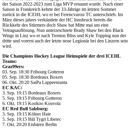
der Saison 2022-2023 zum Liga MVP ernannt wurde. Nach einer
Saison in Frankreich kehrte der 33-Jährige im letzten Sommer
zurück in die ICEHL wo er bei Ferencvarosi TC unterschrieb. Im
März dieses jahres verkündete der HC Innsbruck bereits die
Rückkehr des Stürmers doch Shaw bat Mitte mai um eine
Vetragsauflösung. Nun unterzeichnete Brady Shaw bei den Black
Wings in Linz wo er nach Trenton Bliss und Kyle Topping nun der
dritte und vorerst auch der letzte neue Legionär bei den Linzern sein
wird.
Die Champions Hockey League Heimspiele der drei ICEHL
Teams:
Graz99ers:
03. Sep. 18:30 Fribourg Gotteron
05. Sep. 18:30 Bordeaux Boxers
06. Okt. 20:20 SaiPa Lappeenranta
EC KAC:
3. Sep. 19:15 Bordeaux Boxers
5. Sep. 19:15 Fribourg Gotteron
6. Okt. 19:15 Kookoo Kouvola
EC Red Bull Salzburg:
3. Sep. 19:15 Kölner Haie
5. Sep. 19:15 Bili Tygri Liberec
7. Okt. 20:20 Eisbären Berlin