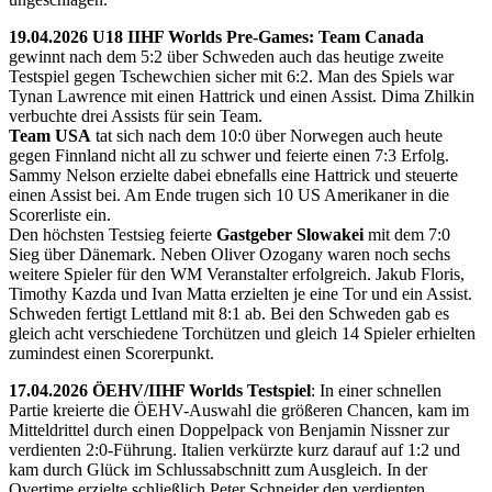
19.04.2026 U18 IIHF Worlds Pre-Games: Team Canada
gewinnt nach dem 5:2 über Schweden auch das heutige zweite
Testspiel gegen Tschewchien sicher mit 6:2. Man des Spiels war
Tynan Lawrence mit einen Hattrick und einen Assist. Dima Zhilkin
verbuchte drei Assists für sein Team.
Team USA
tat sich nach dem 10:0 über Norwegen auch heute
gegen Finnland nicht all zu schwer und feierte einen 7:3 Erfolg.
Sammy Nelson erzielte dabei ebnefalls eine Hattrick und steuerte
einen Assist bei. Am Ende trugen sich 10 US Amerikaner in die
Scorerliste ein.
Den höchsten Testsieg feierte
Gastgeber Slowakei
mit dem 7:0
Sieg über Dänemark. Neben Oliver Ozogany waren noch sechs
weitere Spieler für den WM Veranstalter erfolgreich. Jakub Floris,
Timothy Kazda und Ivan Matta erzielten je eine Tor und ein Assist.
Schweden fertigt Lettland mit 8:1 ab. Bei den Schweden gab es
gleich acht verschiedene Torchützen und gleich 14 Spieler erhielten
zumindest einen Scorerpunkt.
17.04.2026 ÖEHV/IIHF Worlds Testspiel
: In einer schnellen
Partie kreierte die ÖEHV-Auswahl die größeren Chancen, kam im
Mitteldrittel durch einen Doppelpack von Benjamin Nissner zur
verdienten 2:0-Führung. Italien verkürzte kurz darauf auf 1:2 und
kam durch Glück im Schlussabschnitt zum Ausgleich. In der
Overtime erzielte schließlich Peter Schneider den verdienten