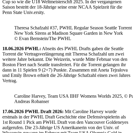
Cup so wie die U18 Weltmeisterschft 2025. In der vergangenen
Saison bestritt der 18-Jährige seine erste NCAA Spielzeit für die
Penn State Univ.ersity.
Theresa Schafzahl #37, PWHL Regular Season Seattle Torrent 
New York Sirens at Madison Square Garden in New York
© Evan Bernstein/The PWHL
18.06.2026 PWHL:
Abseits des PWHL Drafts gaben die Seattle
Torrent die Vertragsverlängerung mit Theresa Schafzahl um zwei
weitere Jahre bekannt. Die Weizerin, wurde Mitte Februar von den
Boston Fleet nach Seattle transferiert. Für die Torrent gelangen ihr
dann in 11 Spielen 9 (2+7) Punkte. Zusammen mit Aneta Tejralova
und Emily Brown erhielt die 26-Jährige Schafzahl einen zwei Jahres
Vertrag.
Caroline Harvey, Team USA IIHF Womens Worlds 2025, © Puc
Andreas Robanser
17.06.2026 PWHL Draft 2026:
Mit Caroline Harvey wurde
erstmals in der PWHL Draft Geschichte eine Defensivspielerin als
1st Round 1 Pick am PWHL Draft von den Vancouver Goldeneyes
aufgerufen. Die 23-Jährige US Amerikanerin von der Univ. of
Wisconsin gewann im Februar mit Team USA Olympia Gold in