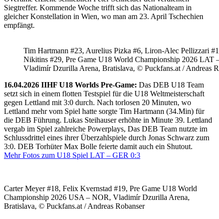
Siegtreffer. Kommende Woche trifft sich das Nationalteam in
gleicher Konstellation in Wien, wo man am 23. April Tschechien
empfängt.
Tim Hartmann #23, Aurelius Pizka #6, Liron-Alec Pellizzari #16
Nikitins #29, Pre Game U18 World Championship 2026 LAT 
Vladimír Dzurilla Arena, Bratislava, © Puckfans.at / Andreas 
16.04.2026 IIHF U18 Worlds Pre-Game:
Das DEB U18 Team
setzt sich in einem flotten Testspiel für die U18 Weltmeisterschaft
gegen Lettland mit 3:0 durch. Nach torlosen 20 Minuten, wo
Lettland mehr vom Spiel hatte sorgte Tim Hartmann (34.Min) für
die DEB Führung. Lukas Steihauser erhöhte in Minute 39. Lettland
vergab im Spiel zahlreiche Powerplays, Das DEB Team nutzte im
Schlussdrittel eines ihrer Überzahlspiele durch Jonas Schwarz zum
3:0. DEB Torhüter Max Bolle feierte damit auch ein Shutout.
Mehr Fotos zum U18 Spiel LAT – GER 0:3
Carter Meyer #18, Felix Kvernstad #19, Pre Game U18 World
Championship 2026 USA – NOR, Vladimír Dzurilla Arena,
Bratislava, © Puckfans.at / Andreas Robanser