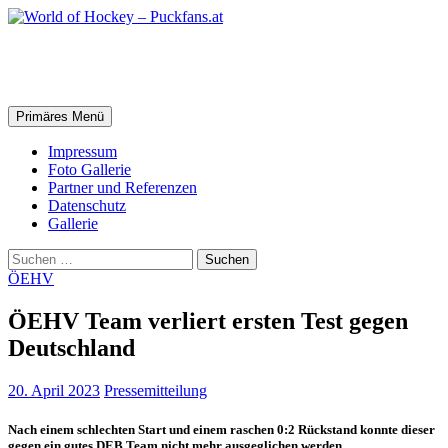
Zum
Inhalt
springen
World of Hockey – Puckfans.at
Suchen
Primäres Menü
Impressum
Foto Gallerie
Partner und Referenzen
Datenschutz
Gallerie
Suchen
nach:
ÖEHV
ÖEHV Team verliert ersten Test gegen
Deutschland
20. April 2023
Pressemitteilung
Nach einem schlechten Start und einem raschen 0:2 Rückstand konnte dieser
gegen ein gutes DEB Team nicht mehr ausgeglichen werden.