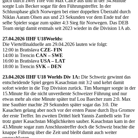
glich durch zwei Tore von Max Calce aus und in der 54.Minute
sorgte Luis Becker sogar für den Führungstreffer. In der
Schlussphase glich Norwegen bei einer doppelten Überzahl durch
Niklas Aaram Olsen aus und 23 Sekunden vor dem Ende traf der
selbe Spieler sogar zum später 4:3 Sieg für Norwegen. Das DEB
Team steigt damit erstmals seit 2023 wieder in die Division 1A ab.
27.04.2026 IIHF U18Worlds:
Die Viertelfinalduelle am 29.04.2026 lauten wie folgt:
12:00 in Bratislava
CZE- FIN
14:00 in Trencin
CAN – SWE
16:00 in Bratislava
USA – LAT
18:00 in Trencin
SVK – DEN
23.04.2026 IIHF U18 Worlds Div 1A:
Die Schweiz gewinnt das
entscheidende Spiel gegen Kasachstan mit 3:2 und kehrt damit
sofort wieder in die Top Division zurück. Tim Muenger sorgte in der
15.Minute für die nicht unverdiente Schweizer Führung und nur
etwas mehr als eine Minute später traf Lou Baecher zum 2:0. Max
ime Sauthier machte 29 Sekunden später sogar das 3:0. Die
Kasachen gelang aber noch vor der ersten Pause durch Ilya Gromov
der erste Treffer. Im zweiten Drittel hielt Yannis Zambelli sein Tor
trotz guter Kasachstan Möglichkeiten sauber. Kasachstan kam in der
43.Minute sogar zum Anschlusstreffer doch die Schweiz brachte die
knappe Führung über die Zeit und bleibt damit auch weiter
ungeschlagen.