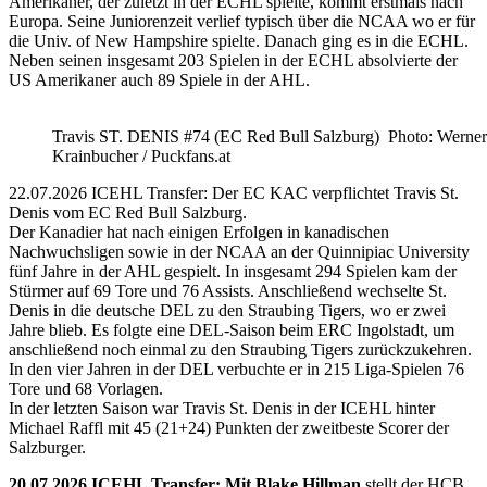
Amerikaner, der zuletzt in der ECHL spielte, kommt erstmals nach
Europa. Seine Juniorenzeit verlief typisch über die NCAA wo er für
die Univ. of New Hampshire spielte. Danach ging es in die ECHL.
Neben seinen insgesamt 203 Spielen in der ECHL absolvierte der
US Amerikaner auch 89 Spiele in der AHL.
Travis ST. DENIS #74 (EC Red Bull Salzburg) Photo: Werner
Krainbucher / Puckfans.at
22.07.2026 ICEHL Transfer: Der EC KAC verpflichtet Travis St.
Denis vom EC Red Bull Salzburg.
Der Kanadier hat nach einigen Erfolgen in kanadischen
Nachwuchsligen sowie in der NCAA an der Quinnipiac University
fünf Jahre in der AHL gespielt. In insgesamt 294 Spielen kam der
Stürmer auf 69 Tore und 76 Assists. Anschließend wechselte St.
Denis in die deutsche DEL zu den Straubing Tigers, wo er zwei
Jahre blieb. Es folgte eine DEL-Saison beim ERC Ingolstadt, um
anschließend noch einmal zu den Straubing Tigers zurückzukehren.
In den vier Jahren in der DEL verbuchte er in 215 Liga-Spielen 76
Tore und 68 Vorlagen.
In der letzten Saison war Travis St. Denis in der ICEHL hinter
Michael Raffl mit 45 (21+24) Punkten der zweitbeste Scorer der
Salzburger.
20.07.2026 ICEHL Transfer: Mit Blake Hillman
stellt der HCB