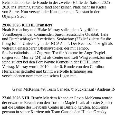
Rehabilitation kehrte Houde in der zweiten Hälfte der Saison 2025-
2026 ins Training zurück, fand aber keinen Platz mehr im Kader
von Sierre. Nun versucht der Kanadier einen Neustart in der
Olympia Stadt.
29.06.2026 ICEHL Transfers:
Noah Serdachny und Blake Murray sollen dem Angriff der
Vorarlberger in der kommenden Saison zusätzliche Qualität, Tiefe
und Durchschlagskraft verleihen. Serdachny (23) lief zuletzt für die
Long Island University in der NCAA auf. Der Rechtsschütze gilt als
vielseitig einsetzbarer Offensivspieler, der mit Tempo,
Spielverständnis und Zug zum Tor für Akzente im Angriffsspiel
sorgen soll. Murray (24) ist als Center und Left Wing einsetzbar und
stand zuletzt bei den Fort Wayne Komets in der ECHL unter
Vertrag. Murray wurde 2019 in der 6. Runde von den Carolina
Hurricanes gedraftet und bringt wertvolle Erfahrung aus
verschiedenen nordamerikanischen Ligen mit.
Gavin McKenna #9, Team Canada, © Puckfans.at / Andreas R
27.06.2026 NHL Draft:
Mit dem Kanadier Gavin McKenna wurde
der erwartete Favorit von den Toronto Maple Leafs als erster Spieler
auf die Bühne des Keybank Center in Buffalo gerufen. McKenna
gewann in seiner Karriere mit Team Canada den Hlinka Gretzky