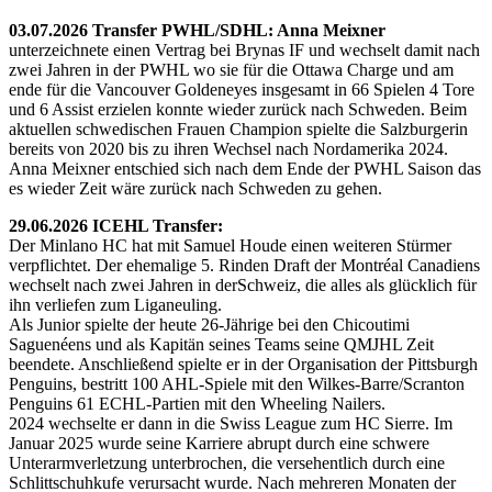
03.07.2026 Transfer PWHL/SDHL: Anna Meixner
unterzeichnete einen Vertrag bei Brynas IF und wechselt damit nach
zwei Jahren in der PWHL wo sie für die Ottawa Charge und am
ende für die Vancouver Goldeneyes insgesamt in 66 Spielen 4 Tore
und 6 Assist erzielen konnte wieder zurück nach Schweden. Beim
aktuellen schwedischen Frauen Champion spielte die Salzburgerin
bereits von 2020 bis zu ihren Wechsel nach Nordamerika 2024.
Anna Meixner entschied sich nach dem Ende der PWHL Saison das
es wieder Zeit wäre zurück nach Schweden zu gehen.
29.06.2026 ICEHL Transfer:
Der Minlano HC hat mit Samuel Houde einen weiteren Stürmer
verpflichtet. Der ehemalige 5. Rinden Draft der Montréal Canadiens
wechselt nach zwei Jahren in derSchweiz, die alles als glücklich für
ihn verliefen zum Liganeuling.
Als Junior spielte der heute 26-Jährige bei den Chicoutimi
Saguenéens und als Kapitän seines Teams seine QMJHL Zeit
beendete. Anschließend spielte er in der Organisation der Pittsburgh
Penguins, bestritt 100 AHL-Spiele mit den Wilkes-Barre/Scranton
Penguins 61 ECHL-Partien mit den Wheeling Nailers.
2024 wechselte er dann in die Swiss League zum HC Sierre. Im
Januar 2025 wurde seine Karriere abrupt durch eine schwere
Unterarmverletzung unterbrochen, die versehentlich durch eine
Schlittschuhkufe verursacht wurde. Nach mehreren Monaten der