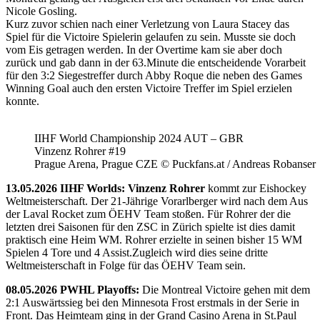
Nicole Gosling.
Kurz zuvor schien nach einer Verletzung von Laura Stacey das
Spiel für die Victoire Spielerin gelaufen zu sein. Musste sie doch
vom Eis getragen werden. In der Overtime kam sie aber doch
zurück und gab dann in der 63.Minute die entscheidende Vorarbeit
für den 3:2 Siegestreffer durch Abby Roque die neben des Games
Winning Goal auch den ersten Victoire Treffer im Spiel erzielen
konnte.
IIHF World Championship 2024 AUT – GBR
Vinzenz Rohrer #19
Prague Arena, Prague CZE © Puckfans.at / Andreas Robanser
13.05.2026 IIHF Worlds: Vinzenz Rohrer
kommt zur Eishockey
Weltmeisterschaft. Der 21-Jährige Vorarlberger wird nach dem Aus
der Laval Rocket zum ÖEHV Team stoßen. Für Rohrer der die
letzten drei Saisonen für den ZSC in Zürich spielte ist dies damit
praktisch eine Heim WM. Rohrer erzielte in seinen bisher 15 WM
Spielen 4 Tore und 4 Assist.Zugleich wird dies seine dritte
Weltmeisterschaft in Folge für das ÖEHV Team sein.
08.05.2026 PWHL Playoffs:
Die Montreal Victoire gehen mit dem
2:1 Auswärtssieg bei den Minnesota Frost erstmals in der Serie in
Front. Das Heimteam ging in der Grand Casino Arena in St.Paul