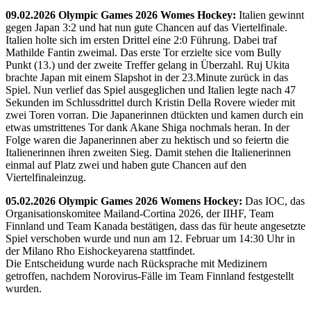
09.02.2026 Olympic Games 2026 Womes Hockey:
Italien gewinnt
gegen Japan 3:2 und hat nun gute Chancen auf das Viertelfinale.
Italien holte sich im ersten Drittel eine 2:0 Führung. Dabei traf
Mathilde Fantin zweimal. Das erste Tor erzielte sice vom Bully
Punkt (13.) und der zweite Treffer gelang in Überzahl. Ruj Ukita
brachte Japan mit einem Slapshot in der 23.Minute zurück in das
Spiel. Nun verlief das Spiel ausgeglichen und Italien legte nach 47
Sekunden im Schlussdrittel durch Kristin Della Rovere wieder mit
zwei Toren vorran. Die Japanerinnen dtückten und kamen durch ein
etwas umstrittenes Tor dank Akane Shiga nochmals heran. In der
Folge waren die Japanerinnen aber zu hektisch und so feiertn die
Italienerinnen ihren zweiten Sieg. Damit stehen die Italienerinnen
einmal auf Platz zwei und haben gute Chancen auf den
Viertelfinaleinzug.
05.02.2026 Olympic Games 2026 Womens Hockey:
Das IOC, das
Organisationskomitee Mailand-Cortina 2026, der IIHF, Team
Finnland und Team Kanada bestätigen, dass das für heute angesetzte
Spiel verschoben wurde und nun am 12. Februar um 14:30 Uhr in
der Milano Rho Eishockeyarena stattfindet.
Die Entscheidung wurde nach Rücksprache mit Medizinern
getroffen, nachdem Norovirus-Fälle im Team Finnland festgestellt
wurden.