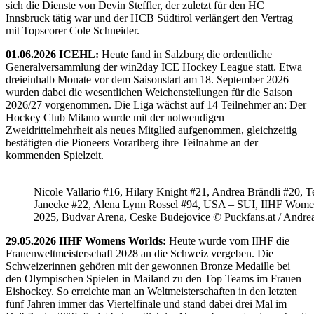
sich die Dienste von Devin Steffler, der zuletzt für den HC
Innsbruck tätig war und der HCB Südtirol verlängert den Vertrag
mit Topscorer Cole Schneider.
01.06.2026 ICEHL:
Heute fand in Salzburg die ordentliche
Generalversammlung der win2day ICE Hockey League statt. Etwa
dreieinhalb Monate vor dem Saisonstart am 18. September 2026
wurden dabei die wesentlichen Weichenstellungen für die Saison
2026/27 vorgenommen. Die Liga wächst auf 14 Teilnehmer an: Der
Hockey Club Milano wurde mit der notwendigen
Zweidrittelmehrheit als neues Mitglied aufgenommen, gleichzeitig
bestätigten die Pioneers Vorarlberg ihre Teilnahme an der
kommenden Spielzeit.
Nicole Vallario #16, Hilary Knight #21, Andrea Brändli #20, T
Janecke #22, Alena Lynn Rossel #94, USA – SUI, IIHF Wome
2025, Budvar Arena, Ceske Budejovice © Puckfans.at / Andre
29.05.2026 IIHF Womens Worlds:
Heute wurde vom IIHF die
Frauenweltmeisterschaft 2028 an die Schweiz vergeben. Die
Schweizerinnen gehören mit der gewonnen Bronze Medaille bei
den Olympischen Spielen in Mailand zu den Top Teams im Frauen
Eishockey. So erreichte man an Weltmeisterschaften in den letzten
fünf Jahren immer das Viertelfinale und stand dabei drei Mal im