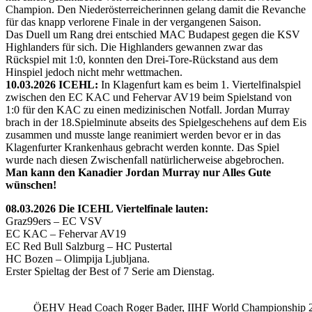
Champion. Den Niederösterreicherinnen gelang damit die Revanche
für das knapp verlorene Finale in der vergangenen Saison.
Das Duell um Rang drei entschied MAC Budapest gegen die KSV
Highlanders für sich. Die Highlanders gewannen zwar das
Rückspiel mit 1:0, konnten den Drei-Tore-Rückstand aus dem
Hinspiel jedoch nicht mehr wettmachen.
10.03.2026 ICEHL:
In Klagenfurt kam es beim 1. Viertelfinalspiel
zwischen den EC KAC und Fehervar AV19 beim Spielstand von
1:0 für den KAC zu einen medizinischen Notfall. Jordan Murray
brach in der 18.Spielminute abseits des Spielgeschehens auf dem Eis
zusammen und musste lange reanimiert werden bevor er in das
Klagenfurter Krankenhaus gebracht werden konnte. Das Spiel
wurde nach diesen Zwischenfall natürlicherweise abgebrochen.
Man kann den Kanadier Jordan Murray nur Alles Gute
wünschen!
08.03.2026 Die ICEHL Viertelfinale lauten:
Graz99ers – EC VSV
EC KAC – Fehervar AV19
EC Red Bull Salzburg – HC Pustertal
HC Bozen – Olimpija Ljubljana.
Erster Spieltag der Best of 7 Serie am Dienstag.
ÖEHV Head Coach Roger Bader, IIHF World Championship 