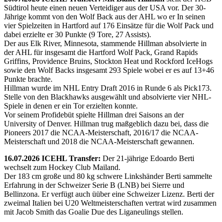
Südtirol heute einen neuen Verteidiger aus der USA vor. Der 30-
Jährige kommt von den Wolf Back aus der AHL wo er In seinen
vier Spielzeiten in Hartford auf 176 Einsätze für die Wolf Pack und
dabei erzielte er 30 Punkte (9 Tore, 27 Assists).
Der aus Elk River, Minnesota, stammende Hillman absolvierte in
der AHL für insgesamt die Hartford Wolf Pack, Grand Rapids
Griffins, Providence Bruins, Stockton Heat und Rockford IceHogs
sowie den Wolf Backs insgesamt 293 Spiele wobei er es auf 13+46
Punkte brachte.
Hillman wurde im NHL Entry Draft 2016 in Runde 6 als Pick173.
Stelle von den Blackhawks ausgewählt und absolvierte vier NHL-
Spiele in denen er ein Tor erzielten konnte.
Vor seinem Profidebüt spielte Hillman drei Saisons an der
University of Denver. Hillman trug maßgeblich dazu bei, dass die
Pioneers 2017 die NCAA-Meisterschaft, 2016/17 die NCAA-
Meisterschaft und 2018 die NCAA-Meisterschaft gewannen.
16.07.2026 ICEHL Transfer:
Der 21-jährige Edoardo Berti
wechselt zum Hockey Club Mailand.
Der 183 cm große und 80 kg schwere Linkshänder Berti sammelte
Erfahrung in der Schweizer Serie B (LNB) bei Sierre und
Bellinzona. Er verfügt auch üüber eine Schweizer Lizenz. Berti der
zweimal Italien bei U20 Weltmeisterschaften vertrat wird zusammen
mit Jacob Smith das Goalie Due des Liganeulings stellen.