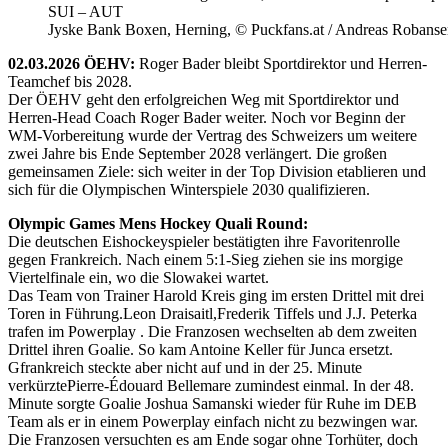
SUI – AUT
Jyske Bank Boxen, Herning, © Puckfans.at / Andreas Robanse
02.03.2026 ÖEHV:
Roger Bader bleibt Sportdirektor und Herren-
Teamchef bis 2028.
Der ÖEHV geht den erfolgreichen Weg mit Sportdirektor und
Herren-Head Coach Roger Bader weiter. Noch vor Beginn der
WM-Vorbereitung wurde der Vertrag des Schweizers um weitere
zwei Jahre bis Ende September 2028 verlängert. Die großen
gemeinsamen Ziele: sich weiter in der Top Division etablieren und
sich für die Olympischen Winterspiele 2030 qualifizieren.
Olympic Games Mens Hockey Quali Round:
Die deutschen Eishockeyspieler bestätigten ihre Favoritenrolle
gegen Frankreich. Nach einem 5:1-Sieg ziehen sie ins morgige
Viertelfinale ein, wo die Slowakei wartet.
Das Team von Trainer Harold Kreis ging im ersten Drittel mit drei
Toren in Führung.Leon Draisaitl,Frederik Tiffels und J.J. Peterka
trafen im Powerplay . Die Franzosen wechselten ab dem zweiten
Drittel ihren Goalie. So kam Antoine Keller für Junca ersetzt.
Gfrankreich steckte aber nicht auf und in der 25. Minute
verkürztePierre-Édouard Bellemare zumindest einmal. In der 48.
Minute sorgte Goalie Joshua Samanski wieder für Ruhe im DEB
Team als er in einem Powerplay einfach nicht zu bezwingen war.
Die Franzosen versuchten es am Ende sogar ohne Torhüter, doch