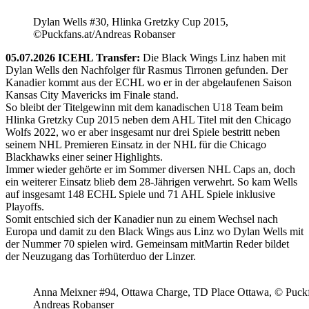
Dylan Wells #30, Hlinka Gretzky Cup 2015,
©Puckfans.at/Andreas Robanser
05.07.2026 ICEHL Transfer:
Die Black Wings Linz haben mit
Dylan Wells den Nachfolger für Rasmus Tirronen gefunden. Der
Kanadier kommt aus der ECHL wo er in der abgelaufenen Saison
Kansas City Mavericks im Finale stand.
So bleibt der Titelgewinn mit dem kanadischen U18 Team beim
Hlinka Gretzky Cup 2015 neben dem AHL Titel mit den Chicago
Wolfs 2022, wo er aber insgesamt nur drei Spiele bestritt neben
seinem NHL Premieren Einsatz in der NHL für die Chicago
Blackhawks einer seiner Highlights.
Immer wieder gehörte er im Sommer diversen NHL Caps an, doch
ein weiterer Einsatz blieb dem 28-Jährigen verwehrt. So kam Wells
auf insgesamt 148 ECHL Spiele und 71 AHL Spiele inklusive
Playoffs.
Somit entschied sich der Kanadier nun zu einem Wechsel nach
Europa und damit zu den Black Wings aus Linz wo Dylan Wells mit
der Nummer 70 spielen wird. Gemeinsam mitMartin Reder bildet
der Neuzugang das Torhüterduo der Linzer.
Anna Meixner #94, Ottawa Charge, TD Place Ottawa, © Puckfa
Andreas Robanser