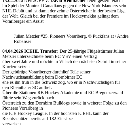
13.04.2026 NHL/ÖEHV:
David Reinbacher
feiert gestern Nacht
im Spiel der Montreal Canadians gegen die New York Islanders sein
NHL Debüt und ist damit der zehnte Österreicher in der besten Liga
der Welt. Gleich bei der Premiere im Hockeymekka gelingt dem
Vorarlberger ein Assist.
Julian Metzler #25, Pioneers Vorarlberg, © Puckfans.at / Andre
Robanser
04.04.2026 ICEHL Transfer:
Der 25-jährige Flügelstürmer Julian
Metzler unterzeichnete beim EC VSV einen Vertrag
über zwei Jahre und möchte in Villach den nächsten Schritt in seiner
Karriere setzen.
Der gebürtige Vorarlberger durchlief Teile seiner
Nachwuchsausbildung beim Dornbirner EC,
ehe es ihn früh in die Schweiz zog, wo er in Nachwuchsligen für
den Rheinthaler SC auflief.
Über die Stationen RB Hockey Akademie und EC Bregenzerwald
führte sein Weg zurück nach
Österreich zu den Dornbirn Bulldogs sowie in weiterer Folge zu den
Pioneers Vorarlberg in
die ICE Hockey League. In der höchsten ICEHL kann der
Rechtsschütze bereits auf 182 Einsätze
verweisen.