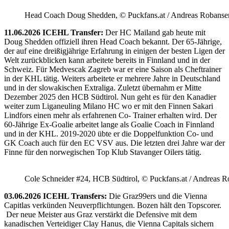
Head Coach Doug Shedden, © Puckfans.at / Andreas Robanse
11.06.2026 ICEHL Transfer:
Der HC Mailand gab heute mit
Doug Shedden offiziell ihren Head Coach bekannt. Der 65-Jährige,
der auf eine dreißigjährige Erfahrung in einigen der besten Ligen der
Welt zurückblicken kann arbeitete bereits in Finnland und in der
Schweiz. Für Medvescak Zagreb war er eine Saison als Cheftrainer
in der KHL tätig. Weiters arbeitete er mehrere Jahre in Deutschland
und in der slowakischen Extraliga. Zuletzt übernahm er Mitte
Dezember 2025 den HCB Südtirol. Nun geht es für den Kanadier
weiter zum Liganeuling Milano HC wo er mit den Finnen Sakari
Lindfors einen mehr als erfahrenen Co- Trainer erhalten wird. Der
60-Jährige Ex-Goalie arbeitet lange als Goalie Coach in Finnland
und in der KHL. 2019-2020 übte er die Doppelfunktion Co- und
GK Coach auch für den EC VSV aus. Die letzten drei Jahre war der
Finne für den norwegischen Top Klub Stavanger Oilers tätig.
Cole Schneider #24, HCB Südtirol, © Puckfans.at / Andreas R
03.06.2026 ICEHL Transfers:
Die Graz99ers und die Vienna
Capitlas verkünden Neuverpflichtungen. Bozen hält den Topscorer.
Der neue Meister aus Graz verstärkt die Defensive mit dem
kanadischen Verteidiger Clay Hanus, die Vienna Capitals sichern