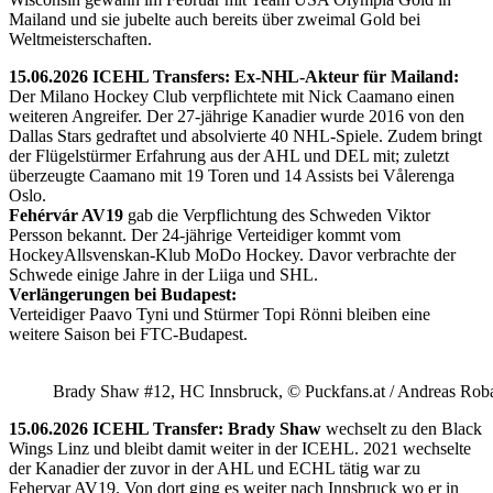
Mailand und sie jubelte auch bereits über zweimal Gold bei
Weltmeisterschaften.
15.06.2026 ICEHL Transfers: Ex-NHL-Akteur für Mailand:
Der Milano Hockey Club verpflichtete mit Nick Caamano einen
weiteren Angreifer. Der 27-jährige Kanadier wurde 2016 von den
Dallas Stars gedraftet und absolvierte 40 NHL-Spiele. Zudem bringt
der Flügelstürmer Erfahrung aus der AHL und DEL mit; zuletzt
überzeugte Caamano mit 19 Toren und 14 Assists bei Vålerenga
Oslo.
Fehérvár AV19
gab die Verpflichtung des Schweden Viktor
Persson bekannt. Der 24-jährige Verteidiger kommt vom
HockeyAllsvenskan-Klub MoDo Hockey. Davor verbrachte der
Schwede einige Jahre in der Liiga und SHL.
Verlängerungen bei Budapest:
Verteidiger Paavo Tyni und Stürmer Topi Rönni bleiben eine
weitere Saison bei FTC-Budapest.
Brady Shaw #12, HC Innsbruck, © Puckfans.at / Andreas Rob
15.06.2026 ICEHL Transfer: Brady Shaw
wechselt zu den Black
Wings Linz und bleibt damit weiter in der ICEHL. 2021 wechselte
der Kanadier der zuvor in der AHL und ECHL tätig war zu
Fehervar AV19. Von dort ging es weiter nach Innsbruck wo er in