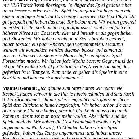
mit 12:6 Torschüssen überlegen. Je länger das Spiel gedauert hat
umso besser wurden wir. Das Spiel hat unglücklich begonnen mit
einem unnötigen Foul. Im Powerplay haben wir das Box-Play nicht
gut gespielt und haben das erste Tor bekommen. Wir waren generell
im ersten Drittel noch nicht so gut organisiert, weil es einfach ein
höheres Niveau ist. Es ist schneller und intensiver als gegen Italien
und Slowenien. Wir haben an ein paar Stellschrauben gedreht,
haben taktisch ein paar Änderungen vorgenommen. Dadurch
wurden wir kompakter, wurden defensiv besser und kamen zu
unseren Chancen. Erstens wie Mannschaft von Spiel zu Spiel
Fortschritte macht. Wir haben jede Woche bessere Gegner und das
ist gut. Wir wollen Schritt für Schritt an das Niveau kommen, das
gefordert ist in Tampere. Zum anderen gehen die Spieler in eine
Selektion und können sich präsentieren.“
Manuel Ganahl:
„
Ich glaube zum Start hatten wir relativ viel
Respekt, haben schwer in die Partie hineingefunden und sind rasch
0:2 zurück gelegen. Dann sind wir eigentlich das ganze restliche
Spiel dem Rückstand hinterhergelaufen. Wir haben schon die eine
oder andere Chance kreiert, aber ich glaube da muss noch mehr
kommen, das muss man noch mehr wollen. Aber dafür sind die
Spiele auch da. Wir haben die Geschwindigkeit relativ zügig
angenommen. Nach zwölf, 15 Minuten haben wir ins Spiel
gefunden, haben das Tempo angenommen und haben unsere
Bereitschaft zum Körperspiel und unsere Aggressionen ein bisschen