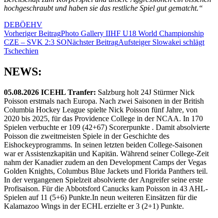
hochgeschraubt und haben sie das restliche Spiel gut gematcht.“
DEB
ÖEHV
Beitragsnavigation
Vorheriger Beitrag
Photo Gallery IIHF U18 World Championship
CZE – SVK 2:3 SO
Nächster Beitrag
Aufsteiger Slowakei schlägt
Tschechien
NEWS:
05.08.2026 ICEHL Tranfer:
Salzburg holt 24J Stürmer Nick
Poisson erstmals nach Europa. Nach zwei Saisonen in der British
Columbia Hockey League spielte Nick Poisson fünf Jahre, von
2020 bis 2025, für das Providence College in der NCAA. In 170
Spielen verbuchte er 109 (42+67) Scorerpunkte . Damit absolvierte
Poisson die zweitmeisten Spiele in der Geschichte des
Eishockeyprogramms. In seinen letzten beiden College-Saisonen
war er Assistenzkapitän und Kapitän. Während seiner College-Zeit
nahm der Kanadier zudem an den Development Camps der Vegas
Golden Knights, Columbus Blue Jackets und Florida Panthers teil.
In der vergangenen Spielzeit absolvierte der Angreifer seine erste
Profisaison. Für die Abbotsford Canucks kam Poisson in 43 AHL-
Spielen auf 11 (5+6) Punkte.In neun weiteren Einsätzen für die
Kalamazoo Wings in der ECHL erzielte er 3 (2+1) Punkte.