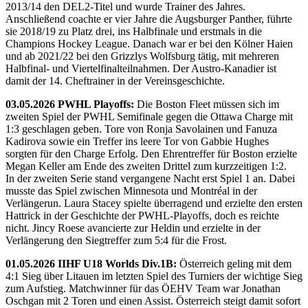
2013/14 den DEL2-Titel und wurde Trainer des Jahres.
Anschließend coachte er vier Jahre die Augsburger Panther, führte
sie 2018/19 zu Platz drei, ins Halbfinale und erstmals in die
Champions Hockey League. Danach war er bei den Kölner Haien
und ab 2021/22 bei den Grizzlys Wolfsburg tätig, mit mehreren
Halbfinal- und Viertelfinalteilnahmen. Der Austro-Kanadier ist
damit der 14. Cheftrainer in der Vereinsgeschichte.
03.05.2026 PWHL Playoffs:
Die Boston Fleet müssen sich im
zweiten Spiel der PWHL Semifinale gegen die Ottawa Charge mit
1:3 geschlagen geben. Tore von Ronja Savolainen und Fanuza
Kadirova sowie ein Treffer ins leere Tor von Gabbie Hughes
sorgten für den Charge Erfolg. Den Ehrentreffer für Boston erzielte
Megan Keller am Ende des zweiten Drittel zum kurzzeitigen 1:2.
In der zweiten Serie stand vergangene Nacht erst Spiel 1 an. Dabei
musste das Spiel zwischen Minnesota und Montréal in der
Verlängerun. Laura Stacey spielte überragend und erzielte den ersten
Hattrick in der Geschichte der PWHL-Playoffs, doch es reichte
nicht. Jincy Roese avancierte zur Heldin und erzielte in der
Verlängerung den Siegtreffer zum 5:4 für die Frost.
01.05.2026 IIHF U18 Worlds Div.1B:
Österreich geling mit dem
4:1 Sieg über Litauen im letzten Spiel des Turniers der wichtige Sieg
zum Aufstieg. Matchwinner für das ÖEHV Team war Jonathan
Oschgan mit 2 Toren und einen Assist. Österreich steigt damit sofort