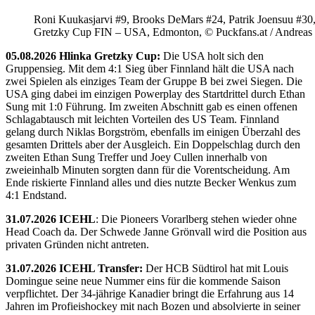
Roni Kuukasjarvi #9, Brooks DeMars #24, Patrik Joensuu #30
Gretzky Cup FIN – USA, Edmonton, © Puckfans.at / Andreas
05.08.2026 Hlinka Gretzky Cup:
Die USA holt sich den
Gruppensieg. Mit dem 4:1 Sieg über Finnland hält die USA nach
zwei Spielen als einziges Team der Gruppe B bei zwei Siegen. Die
USA ging dabei im einzigen Powerplay des Startdrittel durch Ethan
Sung mit 1:0 Führung. Im zweiten Abschnitt gab es einen offenen
Schlagabtausch mit leichten Vorteilen des US Team. Finnland
gelang durch Niklas Borgström, ebenfalls im einigen Überzahl des
gesamten Drittels aber der Ausgleich. Ein Doppelschlag durch den
zweiten Ethan Sung Treffer und Joey Cullen innerhalb von
zweieinhalb Minuten sorgten dann für die Vorentscheidung. Am
Ende riskierte Finnland alles und dies nutzte Becker Wenkus zum
4:1 Endstand.
31.07.2026 ICEHL
: Die Pioneers Vorarlberg stehen wieder ohne
Head Coach da. Der Schwede Janne Grönvall wird die Position aus
privaten Gründen nicht antreten.
31.07.2026 ICEHL Transfer:
Der HCB Südtirol hat mit Louis
Domingue seine neue Nummer eins für die kommende Saison
verpflichtet. Der 34-jährige Kanadier bringt die Erfahrung aus 14
Jahren im Profieishockey mit nach Bozen und absolvierte in seiner