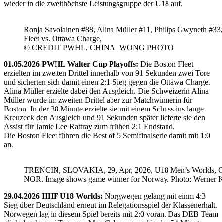
wieder in die zweithöchste Leistungsgruppe der U18 auf.
Ronja Savolainen #88, Alina Müller #11, Philips Gwyneth #33
Fleet vs. Ottawa Charge,
© CREDIT PWHL, CHINA_WONG PHOTO
01.05.2026 PWHL Walter Cup Playoffs:
Die Boston Fleet
erzielten im zweiten Drittel innerhalb von 91 Sekunden zwei Tore
und sicherten sich damit einen 2:1-Sieg gegen die Ottawa Charge.
Alina Müller erzielte dabei den Ausgleich. Die Schweizerin Alina
Müller wurde im zweiten Drittel aber zur Matchwinnerin für
Boston. In der 38.Minute erzielte sie mit einem Schuss ins lange
Kreuzeck den Ausgleich und 91 Sekunden später lieferte sie den
Assist für Jamie Lee Rattray zum frühen 2:1 Endstand.
Die Boston Fleet führen die Best of 5 Semifinalserie damit mit 1:0
an.
TRENCIN, SLOVAKIA, 29, Apr, 2026, U18 Men’s Worlds, 
NOR. Image shows game winner for Norway. Photo: Werner K
29.04.2026 IIHF U18 Worlds:
Norgwegen gelang mit einm 4:3
Sieg über Deutschland erneut im Relegationsspiel der Klassenerhalt.
Norwegen lag in diesem Spiel bereits mit 2:0 voran. Das DEB Team