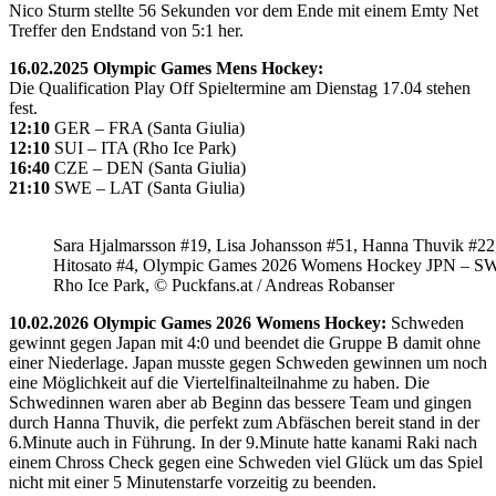
Nico Sturm stellte 56 Sekunden vor dem Ende mit einem Emty Net
Treffer den Endstand von 5:1 her.
16.02.2025 Olympic Games Mens Hockey:
Die Qualification Play Off Spieltermine am Dienstag 17.04 stehen
fest.
12:10
GER – FRA (Santa Giulia)
12:10
SUI – ITA (Rho Ice Park)
16:40
CZE – DEN (Santa Giulia)
21:10
SWE – LAT (Santa Giulia)
Sara Hjalmarsson #19, Lisa Johansson #51, Hanna Thuvik #22
Hitosato #4, Olympic Games 2026 Womens Hockey JPN – S
Rho Ice Park, © Puckfans.at / Andreas Robanser
10.02.2026 Olympic Games 2026 Womens Hockey:
Schweden
gewinnt gegen Japan mit 4:0 und beendet die Gruppe B damit ohne
einer Niederlage. Japan musste gegen Schweden gewinnen um noch
eine Möglichkeit auf die Viertelfinalteilnahme zu haben. Die
Schwedinnen waren aber ab Beginn das bessere Team und gingen
durch Hanna Thuvik, die perfekt zum Abfäschen bereit stand in der
6.Minute auch in Führung. In der 9.Minute hatte kanami Raki nach
einem Chross Check gegen eine Schweden viel Glück um das Spiel
nicht mit einer 5 Minutenstarfe vorzeitig zu beenden.