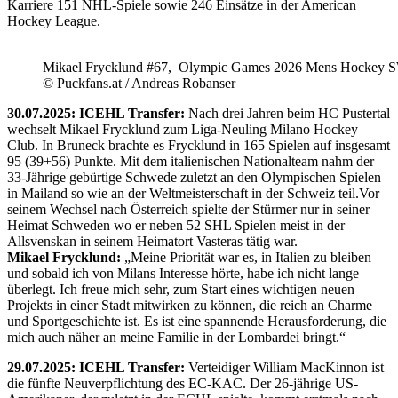
Karriere 151 NHL-Spiele sowie 246 Einsätze in der American
Hockey League.
Mikael Frycklund #67, Olympic Games 2026 Mens Hockey 
© Puckfans.at / Andreas Robanser
30.07.2025: ICEHL Transfer:
Nach drei Jahren beim HC Pustertal
wechselt Mikael Frycklund zum Liga-Neuling Milano Hockey
Club. In Bruneck brachte es Frycklund in 165 Spielen auf insgesamt
95 (39+56) Punkte. Mit dem italienischen Nationalteam nahm der
33-Jährige gebürtige Schwede zuletzt an den Olympischen Spielen
in Mailand so wie an der Weltmeisterschaft in der Schweiz teil.Vor
seinem Wechsel nach Österreich spielte der Stürmer nur in seiner
Heimat Schweden wo er neben 52 SHL Spielen meist in der
Allsvenskan in seinem Heimatort Vasteras tätig war.
Mikael Frycklund:
„Meine Priorität war es, in Italien zu bleiben
und sobald ich von Milans Interesse hörte, habe ich nicht lange
überlegt. Ich freue mich sehr, zum Start eines wichtigen neuen
Projekts in einer Stadt mitwirken zu können, die reich an Charme
und Sportgeschichte ist. Es ist eine spannende Herausforderung, die
mich auch näher an meine Familie in der Lombardei bringt.“
29.07.2025: ICEHL Transfer:
Verteidiger William MacKinnon ist
die fünfte Neuverpflichtung des EC-KAC. Der 26-jährige US-