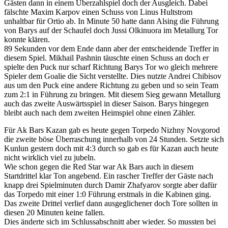
Gästen dann in einem Überzahlspiel doch der Ausgleich. Dabei
fälschte Maxim Karpov einen Schuss von Linus Hultstrom
unhaltbar für Ortio ab. In Minute 50 hatte dann Alsing die Führung
von Barys auf der Schaufel doch Jussi Olkinuora im Metallurg Tor
konnte klären.
89 Sekunden vor dem Ende dann aber der entscheidende Treffer in
diesem Spiel. Mikhail Pashnin täuschte einen Schuss an doch er
spielte den Puck nur scharf Richtung Barys Tor wo gleich mehrere
Spieler dem Goalie die Sicht verstellte. Dies nutzte Andrei Chibisov
aus um den Puck eine andere Richtung zu geben und so sein Team
zum 2:1 in Führung zu bringen. Mit diesem Sieg gewann Metallurg
auch das zweite Auswärtsspiel in dieser Saison. Barys hingegen
bleibt auch nach dem zweiten Heimspiel ohne einen Zähler.
Für Ak Bars Kazan gab es heute gegen Torpedo Nizhny Novgorod
die zweite böse Überraschung innerhalb von 24 Stunden. Setzte sich
Kunlun gestern doch mit 4:3 durch so gab es für Kazan auch heute
nicht wirklich viel zu jubeln.
Wie schon gegen die Red Star war Ak Bars auch in diesem
Startdrittel klar Ton angebend. Ein rascher Treffer der Gäste nach
knapp drei Spielminuten durch Damir Zhafyarov sorgte aber dafür
das Torpedo mit einer 1:0 Führung erstmals in die Kabinen ging.
Das zweite Drittel verlief dann ausgeglichener doch Tore sollten in
diesen 20 Minuten keine fallen.
Dies änderte sich im Schlussabschnitt aber wieder. So mussten bei