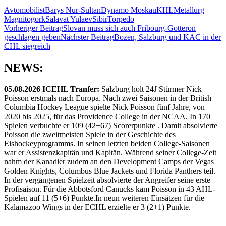
Avtomobilist
Barys Nur-Sultan
Dynamo Moskau
KHL
Metallurg
Magnitogork
Salavat Yulaev
Sibir
Torpedo
Beitragsnavigation
Vorheriger Beitrag
Slovan muss sich auch Fribourg-Gotteron
geschlagen geben
Nächster Beitrag
Bozen, Salzburg und KAC in der
CHL siegreich
NEWS:
05.08.2026 ICEHL Tranfer:
Salzburg holt 24J Stürmer Nick
Poisson erstmals nach Europa. Nach zwei Saisonen in der British
Columbia Hockey League spielte Nick Poisson fünf Jahre, von
2020 bis 2025, für das Providence College in der NCAA. In 170
Spielen verbuchte er 109 (42+67) Scorerpunkte . Damit absolvierte
Poisson die zweitmeisten Spiele in der Geschichte des
Eishockeyprogramms. In seinen letzten beiden College-Saisonen
war er Assistenzkapitän und Kapitän. Während seiner College-Zeit
nahm der Kanadier zudem an den Development Camps der Vegas
Golden Knights, Columbus Blue Jackets und Florida Panthers teil.
In der vergangenen Spielzeit absolvierte der Angreifer seine erste
Profisaison. Für die Abbotsford Canucks kam Poisson in 43 AHL-
Spielen auf 11 (5+6) Punkte.In neun weiteren Einsätzen für die
Kalamazoo Wings in der ECHL erzielte er 3 (2+1) Punkte.