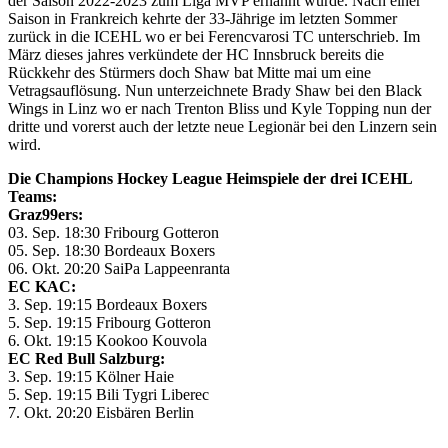
der Saison 2022-2023 zum Liga MVP ernannt wurde. Nach einer
Saison in Frankreich kehrte der 33-Jährige im letzten Sommer
zurück in die ICEHL wo er bei Ferencvarosi TC unterschrieb. Im
März dieses jahres verkündete der HC Innsbruck bereits die
Rückkehr des Stürmers doch Shaw bat Mitte mai um eine
Vetragsauflösung. Nun unterzeichnete Brady Shaw bei den Black
Wings in Linz wo er nach Trenton Bliss und Kyle Topping nun der
dritte und vorerst auch der letzte neue Legionär bei den Linzern sein
wird.
Die Champions Hockey League Heimspiele der drei ICEHL
Teams:
Graz99ers:
03. Sep. 18:30 Fribourg Gotteron
05. Sep. 18:30 Bordeaux Boxers
06. Okt. 20:20 SaiPa Lappeenranta
EC KAC:
3. Sep. 19:15 Bordeaux Boxers
5. Sep. 19:15 Fribourg Gotteron
6. Okt. 19:15 Kookoo Kouvola
EC Red Bull Salzburg:
3. Sep. 19:15 Kölner Haie
5. Sep. 19:15 Bili Tygri Liberec
7. Okt. 20:20 Eisbären Berlin