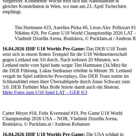
Siegtreffer. Kommende Woche trifft sich das Nationalteam in
gleicher Konstellation in Wien, wo man am 23. April Tschechien
empfängt.
Tim Hartmann #23, Aurelius Pizka #6, Liron-Alec Pellizzari #16
Nikitins #29, Pre Game U18 World Championship 2026 LAT 
Vladimír Dzurilla Arena, Bratislava, © Puckfans.at / Andreas 
16.04.2026 IIHF U18 Worlds Pre-Game:
Das DEB U18 Team
setzt sich in einem flotten Testspiel für die U18 Weltmeisterschaft
gegen Lettland mit 3:0 durch. Nach torlosen 20 Minuten, wo
Lettland mehr vom Spiel hatte sorgte Tim Hartmann (34.Min) für
die DEB Führung. Lukas Steihauser erhöhte in Minute 39. Lettland
vergab im Spiel zahlreiche Powerplays, Das DEB Team nutzte im
Schlussdrittel eines ihrer Überzahlspiele durch Jonas Schwarz zum
3:0. DEB Torhüter Max Bolle feierte damit auch ein Shutout.
Mehr Fotos zum U18 Spiel LAT – GER 0:3
Carter Meyer #18, Felix Kvernstad #19, Pre Game U18 World
Championship 2026 USA – NOR, Vladimír Dzurilla Arena,
Bratislava, © Puckfans.at / Andreas Robanser
16.04.2026 IIHF U18 Worlds Pre-Game:
Die USA schlägt in