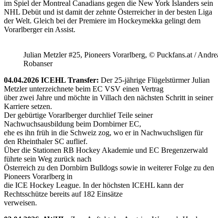
im Spiel der Montreal Canadians gegen die New York Islanders sein
NHL Debüt und ist damit der zehnte Österreicher in der besten Liga
der Welt. Gleich bei der Premiere im Hockeymekka gelingt dem
Vorarlberger ein Assist.
Julian Metzler #25, Pioneers Vorarlberg, © Puckfans.at / Andre
Robanser
04.04.2026 ICEHL Transfer:
Der 25-jährige Flügelstürmer Julian
Metzler unterzeichnete beim EC VSV einen Vertrag
über zwei Jahre und möchte in Villach den nächsten Schritt in seiner
Karriere setzen.
Der gebürtige Vorarlberger durchlief Teile seiner
Nachwuchsausbildung beim Dornbirner EC,
ehe es ihn früh in die Schweiz zog, wo er in Nachwuchsligen für
den Rheinthaler SC auflief.
Über die Stationen RB Hockey Akademie und EC Bregenzerwald
führte sein Weg zurück nach
Österreich zu den Dornbirn Bulldogs sowie in weiterer Folge zu den
Pioneers Vorarlberg in
die ICE Hockey League. In der höchsten ICEHL kann der
Rechtsschütze bereits auf 182 Einsätze
verweisen.