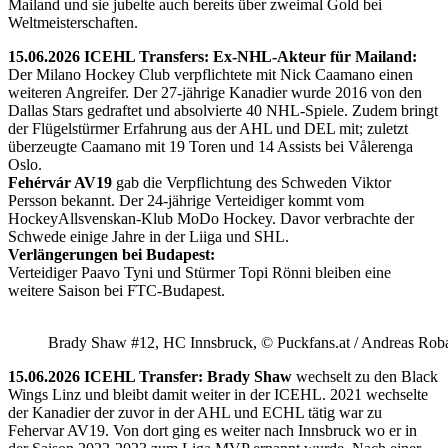
Mailand und sie jubelte auch bereits über zweimal Gold bei
Weltmeisterschaften.
15.06.2026 ICEHL Transfers: Ex-NHL-Akteur für Mailand:
Der Milano Hockey Club verpflichtete mit Nick Caamano einen
weiteren Angreifer. Der 27-jährige Kanadier wurde 2016 von den
Dallas Stars gedraftet und absolvierte 40 NHL-Spiele. Zudem bringt
der Flügelstürmer Erfahrung aus der AHL und DEL mit; zuletzt
überzeugte Caamano mit 19 Toren und 14 Assists bei Vålerenga
Oslo.
Fehérvár AV19
gab die Verpflichtung des Schweden Viktor
Persson bekannt. Der 24-jährige Verteidiger kommt vom
HockeyAllsvenskan-Klub MoDo Hockey. Davor verbrachte der
Schwede einige Jahre in der Liiga und SHL.
Verlängerungen bei Budapest:
Verteidiger Paavo Tyni und Stürmer Topi Rönni bleiben eine
weitere Saison bei FTC-Budapest.
Brady Shaw #12, HC Innsbruck, © Puckfans.at / Andreas Rob
15.06.2026 ICEHL Transfer: Brady Shaw
wechselt zu den Black
Wings Linz und bleibt damit weiter in der ICEHL. 2021 wechselte
der Kanadier der zuvor in der AHL und ECHL tätig war zu
Fehervar AV19. Von dort ging es weiter nach Innsbruck wo er in