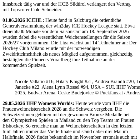
Innsbruck tätig war und der HCB Südtirol verlängert den Vertrag
mit Topscorer Cole Schneider.
01.06.2026 ICEHL:
Heute fand in Salzburg die ordentliche
Generalversammlung der win2day ICE Hockey League statt. Etwa
dreieinhalb Monate vor dem Saisonstart am 18. September 2026
wurden dabei die wesentlichen Weichenstellungen für die Saison
2026/27 vorgenommen. Die Liga wächst auf 14 Teilnehmer an: Der
Hockey Club Milano wurde mit der notwendigen
Zweidrittelmehrheit als neues Mitglied aufgenommen, gleichzeitig
bestätigten die Pioneers Vorarlberg ihre Teilnahme an der
kommenden Spielzeit.
Nicole Vallario #16, Hilary Knight #21, Andrea Brändli #20, T
Janecke #22, Alena Lynn Rossel #94, USA – SUI, IIHF Wome
2025, Budvar Arena, Ceske Budejovice © Puckfans.at / Andre
29.05.2026 IIHF Womens Worlds:
Heute wurde vom IIHF die
Frauenweltmeisterschaft 2028 an die Schweiz vergeben. Die
Schweizerinnen gehören mit der gewonnen Bronze Medaille bei
den Olympischen Spielen in Mailand zu den Top Teams im Frauen
Eishockey. So erreichte man an Weltmeisterschaften in den letzten
fünf Jahren immer das Viertelfinale und stand dabei drei Mal im
Halbfinale. 2026 findet bekanntlich im November, erstmals auch mit