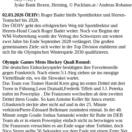
Jyske Bank Boxen, Herning, © Puckfans.at / Andreas Robanse
02.03.2026 ÖEHV:
Roger Bader bleibt Sportdirektor und Herren-
Teamchef bis 2028.
Der ÖEHV geht den erfolgreichen Weg mit Sportdirektor und
Herren-Head Coach Roger Bader weiter. Noch vor Beginn der
WM-Vorbereitung wurde der Vertrag des Schweizers um weitere
zwei Jahre bis Ende September 2028 verlängert. Die großen
gemeinsamen Ziele: sich weiter in der Top Division etablieren und
sich für die Olympischen Winterspiele 2030 qualifizieren.
Olympic Games Mens Hockey Quali Round:
Die deutschen Eishockeyspieler bestätigten ihre Favoritenrolle
gegen Frankreich. Nach einem 5:1-Sieg ziehen sie ins morgige
Viertelfinale ein, wo die Slowakei wartet.
Das Team von Trainer Harold Kreis ging im ersten Drittel mit drei
Toren in Führung.Leon Draisaitl,Frederik Tiffels und J.J. Peterka
trafen im Powerplay . Die Franzosen wechselten ab dem zweiten
Drittel ihren Goalie. So kam Antoine Keller für Junca ersetzt.
Gfrankreich steckte aber nicht auf und in der 25. Minute
verkürztePierre-Édouard Bellemare zumindest einmal. In der 48.
Minute sorgte Goalie Joshua Samanski wieder für Ruhe im DEB
Team als er in einem Powerplay einfach nicht zu bezwingen war.
Die Franzosen versuchten es am Ende sogar ohne Torhüter, doch
Nico Sturm stellte 56 Sekunden vor dem Ende mit einem Emty Net