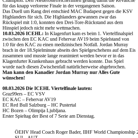
Champion. Den Niederösterreicherinnen gelang damit die Revanche
für das knapp verlorene Finale in der vergangenen Saison.
Das Duell um Rang drei entschied MAC Budapest gegen die KSV
Highlanders für sich. Die Highlanders gewannen zwar das
Rückspiel mit 1:0, konnten den Drei-Tore-Rückstand aus dem
Hinspiel jedoch nicht mehr wettmachen.
10.03.2026 ICEHL:
In Klagenfurt kam es beim 1. Viertelfinalspiel
zwischen den EC KAC und Fehervar AV19 beim Spielstand von
1:0 für den KAC zu einen medizinischen Notfall. Jordan Murray
brach in der 18.Spielminute abseits des Spielgeschehens auf dem Eis
zusammen und musste lange reanimiert werden bevor er in das
Klagenfurter Krankenhaus gebracht werden konnte. Das Spiel
wurde nach diesen Zwischenfall natürlicherweise abgebrochen.
Man kann den Kanadier Jordan Murray nur Alles Gute
wünschen!
08.03.2026 Die ICEHL Viertelfinale lauten:
Graz99ers – EC VSV
EC KAC – Fehervar AV19
EC Red Bull Salzburg – HC Pustertal
HC Bozen – Olimpija Ljubljana.
Erster Spieltag der Best of 7 Serie am Dienstag.
ÖEHV Head Coach Roger Bader, IIHF World Championship 
SUI – AUT