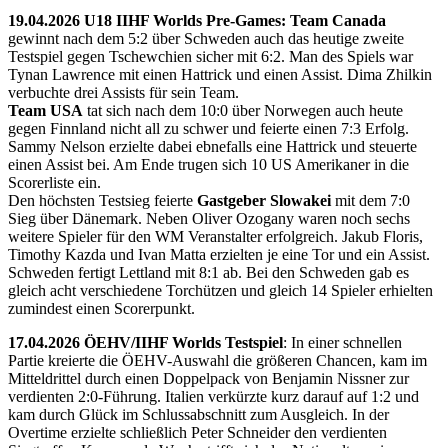
19.04.2026 U18 IIHF Worlds Pre-Games: Team Canada
gewinnt nach dem 5:2 über Schweden auch das heutige zweite
Testspiel gegen Tschewchien sicher mit 6:2. Man des Spiels war
Tynan Lawrence mit einen Hattrick und einen Assist. Dima Zhilkin
verbuchte drei Assists für sein Team.
Team USA
tat sich nach dem 10:0 über Norwegen auch heute
gegen Finnland nicht all zu schwer und feierte einen 7:3 Erfolg.
Sammy Nelson erzielte dabei ebnefalls eine Hattrick und steuerte
einen Assist bei. Am Ende trugen sich 10 US Amerikaner in die
Scorerliste ein.
Den höchsten Testsieg feierte
Gastgeber Slowakei
mit dem 7:0
Sieg über Dänemark. Neben Oliver Ozogany waren noch sechs
weitere Spieler für den WM Veranstalter erfolgreich. Jakub Floris,
Timothy Kazda und Ivan Matta erzielten je eine Tor und ein Assist.
Schweden fertigt Lettland mit 8:1 ab. Bei den Schweden gab es
gleich acht verschiedene Torchützen und gleich 14 Spieler erhielten
zumindest einen Scorerpunkt.
17.04.2026 ÖEHV/IIHF Worlds Testspiel
: In einer schnellen
Partie kreierte die ÖEHV-Auswahl die größeren Chancen, kam im
Mitteldrittel durch einen Doppelpack von Benjamin Nissner zur
verdienten 2:0-Führung. Italien verkürzte kurz darauf auf 1:2 und
kam durch Glück im Schlussabschnitt zum Ausgleich. In der
Overtime erzielte schließlich Peter Schneider den verdienten