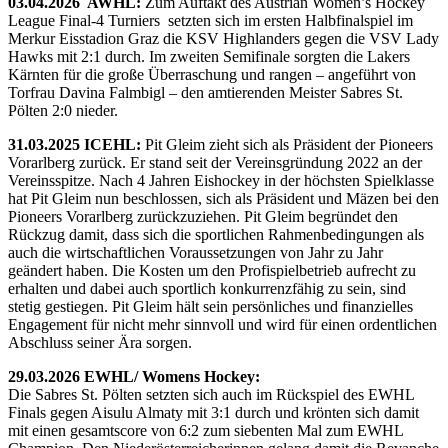
03.04.2026 AWHL:
Zum Auftakt des Austrian Women’s Hockey
League Final-4 Turniers setzten sich im ersten Halbfinalspiel im
Merkur Eisstadion Graz die KSV Highlanders gegen die VSV Lady
Hawks mit 2:1 durch. Im zweiten Semifinale sorgten die Lakers
Kärnten für die große Überraschung und rangen – angeführt von
Torfrau Davina Falmbigl – den amtierenden Meister Sabres St.
Pölten 2:0 nieder.
31.03.2025 ICEHL:
Pit Gleim zieht sich als Präsident der Pioneers
Vorarlberg zurück. Er stand seit der Vereinsgründung 2022 an der
Vereinsspitze. Nach 4 Jahren Eishockey in der höchsten Spielklasse
hat Pit Gleim nun beschlossen, sich als Präsident und Mäzen bei den
Pioneers Vorarlberg zurückzuziehen. Pit Gleim begründet den
Rückzug damit, dass sich die sportlichen Rahmenbedingungen als
auch die wirtschaftlichen Voraussetzungen von Jahr zu Jahr
geändert haben. Die Kosten um den Profispielbetrieb aufrecht zu
erhalten und dabei auch sportlich konkurrenzfähig zu sein, sind
stetig gestiegen. Pit Gleim hält sein persönliches und finanzielles
Engagement für nicht mehr sinnvoll und wird für einen ordentlichen
Abschluss seiner Ära sorgen.
29.03.2026 EWHL/ Womens Hockey:
Die Sabres St. Pölten setzten sich auch im Rückspiel des EWHL
Finals gegen Aisulu Almaty mit 3:1 durch und krönten sich damit
mit einen gesamtscore von 6:2 zum siebenten Mal zum EWHL