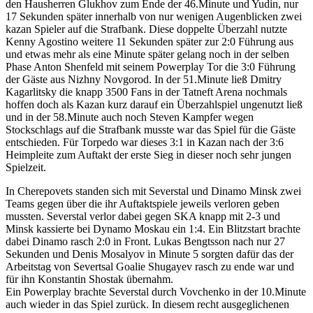
den Hausherren Glukhov zum Ende der 46.Minute und Yudin, nur
17 Sekunden später innerhalb von nur wenigen Augenblicken zwei
kazan Spieler auf die Strafbank. Diese doppelte Überzahl nutzte
Kenny Agostino weitere 11 Sekunden später zur 2:0 Führung aus
und etwas mehr als eine Minute später gelang noch in der selben
Phase Anton Shenfeld mit seinem Powerplay Tor die 3:0 Führung
der Gäste aus Nizhny Novgorod. In der 51.Minute ließ Dmitry
Kagarlitsky die knapp 3500 Fans in der Tatneft Arena nochmals
hoffen doch als Kazan kurz darauf ein Überzahlspiel ungenutzt ließ
und in der 58.Minute auch noch Steven Kampfer wegen
Stockschlags auf die Strafbank musste war das Spiel für die Gäste
entschieden. Für Torpedo war dieses 3:1 in Kazan nach der 3:6
Heimpleite zum Auftakt der erste Sieg in dieser noch sehr jungen
Spielzeit.
In Cherepovets standen sich mit Severstal und Dinamo Minsk zwei
Teams gegen über die ihr Auftaktspiele jeweils verloren geben
mussten. Severstal verlor dabei gegen SKA knapp mit 2-3 und
Minsk kassierte bei Dynamo Moskau ein 1:4. Ein Blitzstart brachte
dabei Dinamo rasch 2:0 in Front. Lukas Bengtsson nach nur 27
Sekunden und Denis Mosalyov in Minute 5 sorgten dafür das der
Arbeitstag von Severtsal Goalie Shugayev rasch zu ende war und
für ihn Konstantin Shostak übernahm.
Ein Powerplay brachte Severstal durch Vovchenko in der 10.Minute
auch wieder in das Spiel zurück. In diesem recht ausgeglichenen