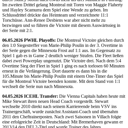
Im zweiten Drittel gelang Montreal mit Toren von Maggie Flaherty
und Hayley Scamurra dem Spiel eine Wende zu geben. Im
Schlussdrittel drückte das Heimteam und verzeichnete 11:1
Torschüsse. Ann-Renee Desbiens war aber nicht mehr zu
bezwingen und so führen die Victoire mit diesem Auswärtssieg in
der Serie mit 2:1.
06.05.2026 PWHL Playoffs:
Die Montreal Victoire gleichen durch
den 1:0 Siegestreffer von Marie-Philip Poulin in der 3. Overtime in
der Serie gegen die Minnesota Frost auf 1:1 aus. Im Gegensatz zu
Spiel 1 gab es in Game 2 deutlich weniger Strafen. Die Fleet ließen
dabei zwei Powerplay ungenutzt. Die Victoire drei. Nach dem 5:4
Overtime Sieg der Fleet in Spiel 1 ging es nach torlosen 60 Minuten
erneut in die Verlängerung. Dort dauerte es dann bis in die
105.Minute bis Marie-Philip Poulin mit einem One-Timer das Spiel
für die Montreal Victoire beenden konnte. Mit dem Stand von 1:1
wechselt die Serie nun nach Minnesota.
04.05.2026 ICEHL Transfer:
Die Vienna Capitals haben heute mit
Mike Stewart ihren neuen Head Coach vorgestellt. Stewart
wechselte 2010 direkt nach seinem Karriereende beim VSV ins
Trainergeschäft, wurde zunächst Assistant-Coach und übernahm
2011 den Cheftrainerposten. Nach zwei Saisonen in Villach folgte
eine erfolgreiche Zeit in Deutschland: Mit Bremerhaven gewann er
2013/14 den DEL2-Titel und wurde Trainer des Jahres.