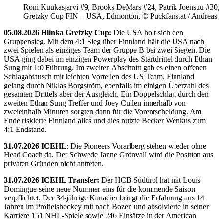
Roni Kuukasjarvi #9, Brooks DeMars #24, Patrik Joensuu #30
Gretzky Cup FIN – USA, Edmonton, © Puckfans.at / Andreas
05.08.2026 Hlinka Gretzky Cup:
Die USA holt sich den
Gruppensieg. Mit dem 4:1 Sieg über Finnland hält die USA nach
zwei Spielen als einziges Team der Gruppe B bei zwei Siegen. Die
USA ging dabei im einzigen Powerplay des Startdrittel durch Ethan
Sung mit 1:0 Führung. Im zweiten Abschnitt gab es einen offenen
Schlagabtausch mit leichten Vorteilen des US Team. Finnland
gelang durch Niklas Borgström, ebenfalls im einigen Überzahl des
gesamten Drittels aber der Ausgleich. Ein Doppelschlag durch den
zweiten Ethan Sung Treffer und Joey Cullen innerhalb von
zweieinhalb Minuten sorgten dann für die Vorentscheidung. Am
Ende riskierte Finnland alles und dies nutzte Becker Wenkus zum
4:1 Endstand.
31.07.2026 ICEHL
: Die Pioneers Vorarlberg stehen wieder ohne
Head Coach da. Der Schwede Janne Grönvall wird die Position aus
privaten Gründen nicht antreten.
31.07.2026 ICEHL Transfer:
Der HCB Südtirol hat mit Louis
Domingue seine neue Nummer eins für die kommende Saison
verpflichtet. Der 34-jährige Kanadier bringt die Erfahrung aus 14
Jahren im Profieishockey mit nach Bozen und absolvierte in seiner
Karriere 151 NHL-Spiele sowie 246 Einsätze in der American