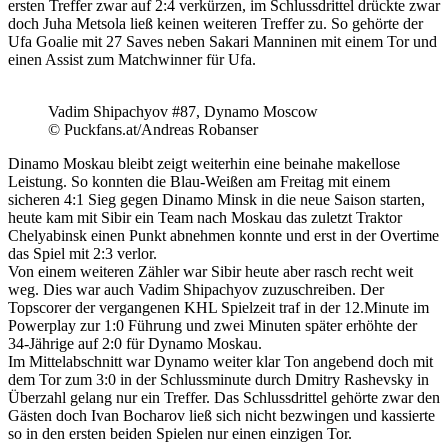
ersten Treffer zwar auf 2:4 verkürzen, im Schlussdrittel drückte zwar
doch Juha Metsola ließ keinen weiteren Treffer zu. So gehörte der
Ufa Goalie mit 27 Saves neben Sakari Manninen mit einem Tor und
einen Assist zum Matchwinner für Ufa.
Vadim Shipachyov #87, Dynamo Moscow
© Puckfans.at/Andreas Robanser
Dinamo Moskau bleibt zeigt weiterhin eine beinahe makellose
Leistung. So konnten die Blau-Weißen am Freitag mit einem
sicheren 4:1 Sieg gegen Dinamo Minsk in die neue Saison starten,
heute kam mit Sibir ein Team nach Moskau das zuletzt Traktor
Chelyabinsk einen Punkt abnehmen konnte und erst in der Overtime
das Spiel mit 2:3 verlor.
Von einem weiteren Zähler war Sibir heute aber rasch recht weit
weg. Dies war auch Vadim Shipachyov zuzuschreiben. Der
Topscorer der vergangenen KHL Spielzeit traf in der 12.Minute im
Powerplay zur 1:0 Führung und zwei Minuten später erhöhte der
34-Jährige auf 2:0 für Dynamo Moskau.
Im Mittelabschnitt war Dynamo weiter klar Ton angebend doch mit
dem Tor zum 3:0 in der Schlussminute durch Dmitry Rashevsky in
Überzahl gelang nur ein Treffer. Das Schlussdrittel gehörte zwar den
Gästen doch Ivan Bocharov ließ sich nicht bezwingen und kassierte
so in den ersten beiden Spielen nur einen einzigen Tor.