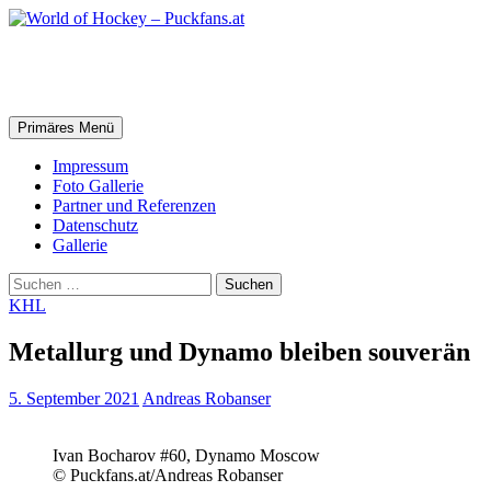
Zum
Inhalt
springen
World of Hockey – Puckfans.at
Suchen
Primäres Menü
Impressum
Foto Gallerie
Partner und Referenzen
Datenschutz
Gallerie
Suchen
nach:
KHL
Metallurg und Dynamo bleiben souverän
5. September 2021
Andreas Robanser
Ivan Bocharov #60, Dynamo Moscow
© Puckfans.at/Andreas Robanser