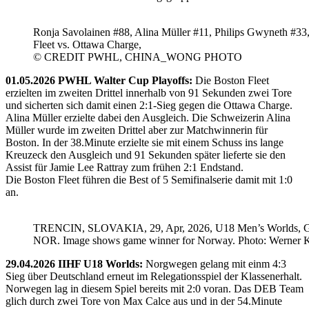
Ronja Savolainen #88, Alina Müller #11, Philips Gwyneth #33
Fleet vs. Ottawa Charge,
© CREDIT PWHL, CHINA_WONG PHOTO
01.05.2026 PWHL Walter Cup Playoffs:
Die Boston Fleet
erzielten im zweiten Drittel innerhalb von 91 Sekunden zwei Tore
und sicherten sich damit einen 2:1-Sieg gegen die Ottawa Charge.
Alina Müller erzielte dabei den Ausgleich. Die Schweizerin Alina
Müller wurde im zweiten Drittel aber zur Matchwinnerin für
Boston. In der 38.Minute erzielte sie mit einem Schuss ins lange
Kreuzeck den Ausgleich und 91 Sekunden später lieferte sie den
Assist für Jamie Lee Rattray zum frühen 2:1 Endstand.
Die Boston Fleet führen die Best of 5 Semifinalserie damit mit 1:0
an.
TRENCIN, SLOVAKIA, 29, Apr, 2026, U18 Men’s Worlds, 
NOR. Image shows game winner for Norway. Photo: Werner K
29.04.2026 IIHF U18 Worlds:
Norgwegen gelang mit einm 4:3
Sieg über Deutschland erneut im Relegationsspiel der Klassenerhalt.
Norwegen lag in diesem Spiel bereits mit 2:0 voran. Das DEB Team
glich durch zwei Tore von Max Calce aus und in der 54.Minute