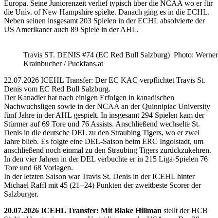
Europa. Seine Juniorenzeit verlief typisch über die NCAA wo er für
die Univ. of New Hampshire spielte. Danach ging es in die ECHL.
Neben seinen insgesamt 203 Spielen in der ECHL absolvierte der
US Amerikaner auch 89 Spiele in der AHL.
Travis ST. DENIS #74 (EC Red Bull Salzburg) Photo: Werner
Krainbucher / Puckfans.at
22.07.2026 ICEHL Transfer: Der EC KAC verpflichtet Travis St.
Denis vom EC Red Bull Salzburg.
Der Kanadier hat nach einigen Erfolgen in kanadischen
Nachwuchsligen sowie in der NCAA an der Quinnipiac University
fünf Jahre in der AHL gespielt. In insgesamt 294 Spielen kam der
Stürmer auf 69 Tore und 76 Assists. Anschließend wechselte St.
Denis in die deutsche DEL zu den Straubing Tigers, wo er zwei
Jahre blieb. Es folgte eine DEL-Saison beim ERC Ingolstadt, um
anschließend noch einmal zu den Straubing Tigers zurückzukehren.
In den vier Jahren in der DEL verbuchte er in 215 Liga-Spielen 76
Tore und 68 Vorlagen.
In der letzten Saison war Travis St. Denis in der ICEHL hinter
Michael Raffl mit 45 (21+24) Punkten der zweitbeste Scorer der
Salzburger.
20.07.2026 ICEHL Transfer: Mit Blake Hillman
stellt der HCB