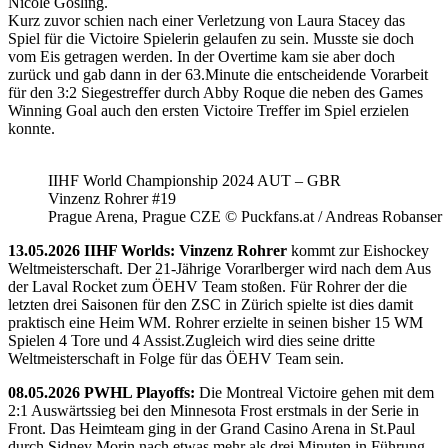
Nicole Gosling.
Kurz zuvor schien nach einer Verletzung von Laura Stacey das
Spiel für die Victoire Spielerin gelaufen zu sein. Musste sie doch
vom Eis getragen werden. In der Overtime kam sie aber doch
zurück und gab dann in der 63.Minute die entscheidende Vorarbeit
für den 3:2 Siegestreffer durch Abby Roque die neben des Games
Winning Goal auch den ersten Victoire Treffer im Spiel erzielen
konnte.
IIHF World Championship 2024 AUT – GBR
Vinzenz Rohrer #19
Prague Arena, Prague CZE © Puckfans.at / Andreas Robanser
13.05.2026 IIHF Worlds: Vinzenz Rohrer
kommt zur Eishockey
Weltmeisterschaft. Der 21-Jährige Vorarlberger wird nach dem Aus
der Laval Rocket zum ÖEHV Team stoßen. Für Rohrer der die
letzten drei Saisonen für den ZSC in Zürich spielte ist dies damit
praktisch eine Heim WM. Rohrer erzielte in seinen bisher 15 WM
Spielen 4 Tore und 4 Assist.Zugleich wird dies seine dritte
Weltmeisterschaft in Folge für das ÖEHV Team sein.
08.05.2026 PWHL Playoffs:
Die Montreal Victoire gehen mit dem
2:1 Auswärtssieg bei den Minnesota Frost erstmals in der Serie in
Front. Das Heimteam ging in der Grand Casino Arena in St.Paul
durch Sidney Morin nach etwas mehr als drei Minuten in Führung.