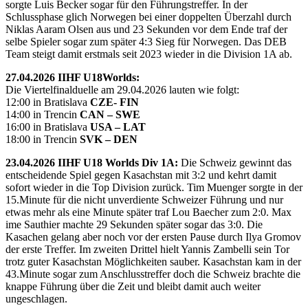
sorgte Luis Becker sogar für den Führungstreffer. In der
Schlussphase glich Norwegen bei einer doppelten Überzahl durch
Niklas Aaram Olsen aus und 23 Sekunden vor dem Ende traf der
selbe Spieler sogar zum später 4:3 Sieg für Norwegen. Das DEB
Team steigt damit erstmals seit 2023 wieder in die Division 1A ab.
27.04.2026 IIHF U18Worlds:
Die Viertelfinalduelle am 29.04.2026 lauten wie folgt:
12:00 in Bratislava
CZE- FIN
14:00 in Trencin
CAN – SWE
16:00 in Bratislava
USA – LAT
18:00 in Trencin
SVK – DEN
23.04.2026 IIHF U18 Worlds Div 1A:
Die Schweiz gewinnt das
entscheidende Spiel gegen Kasachstan mit 3:2 und kehrt damit
sofort wieder in die Top Division zurück. Tim Muenger sorgte in der
15.Minute für die nicht unverdiente Schweizer Führung und nur
etwas mehr als eine Minute später traf Lou Baecher zum 2:0. Max
ime Sauthier machte 29 Sekunden später sogar das 3:0. Die
Kasachen gelang aber noch vor der ersten Pause durch Ilya Gromov
der erste Treffer. Im zweiten Drittel hielt Yannis Zambelli sein Tor
trotz guter Kasachstan Möglichkeiten sauber. Kasachstan kam in der
43.Minute sogar zum Anschlusstreffer doch die Schweiz brachte die
knappe Führung über die Zeit und bleibt damit auch weiter
ungeschlagen.