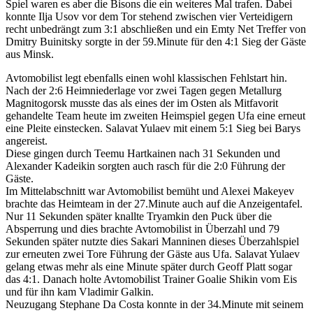
Spiel waren es aber die Bisons die ein weiteres Mal trafen. Dabei
konnte Ilja Usov vor dem Tor stehend zwischen vier Verteidigern
recht unbedrängt zum 3:1 abschließen und ein Emty Net Treffer von
Dmitry Buinitsky sorgte in der 59.Minute für den 4:1 Sieg der Gäste
aus Minsk.
Avtomobilist legt ebenfalls einen wohl klassischen Fehlstart hin.
Nach der 2:6 Heimniederlage vor zwei Tagen gegen Metallurg
Magnitogorsk musste das als eines der im Osten als Mitfavorit
gehandelte Team heute im zweiten Heimspiel gegen Ufa eine erneut
eine Pleite einstecken. Salavat Yulaev mit einem 5:1 Sieg bei Barys
angereist.
Diese gingen durch Teemu Hartkainen nach 31 Sekunden und
Alexander Kadeikin sorgten auch rasch für die 2:0 Führung der
Gäste.
Im Mittelabschnitt war Avtomobilist bemüht und Alexei Makeyev
brachte das Heimteam in der 27.Minute auch auf die Anzeigentafel.
Nur 11 Sekunden später knallte Tryamkin den Puck über die
Absperrung und dies brachte Avtomobilist in Überzahl und 79
Sekunden später nutzte dies Sakari Manninen dieses Überzahlspiel
zur erneuten zwei Tore Führung der Gäste aus Ufa. Salavat Yulaev
gelang etwas mehr als eine Minute später durch Geoff Platt sogar
das 4:1. Danach holte Avtomobilist Trainer Goalie Shikin vom Eis
und für ihn kam Vladimir Galkin.
Neuzugang Stephane Da Costa konnte in der 34.Minute mit seinem