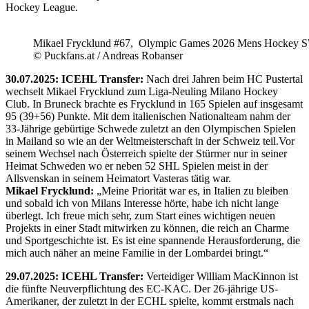
Hockey League.
Mikael Frycklund #67, Olympic Games 2026 Mens Hockey 
© Puckfans.at / Andreas Robanser
30.07.2025: ICEHL Transfer:
Nach drei Jahren beim HC Pustertal
wechselt Mikael Frycklund zum Liga-Neuling Milano Hockey
Club. In Bruneck brachte es Frycklund in 165 Spielen auf insgesamt
95 (39+56) Punkte. Mit dem italienischen Nationalteam nahm der
33-Jährige gebürtige Schwede zuletzt an den Olympischen Spielen
in Mailand so wie an der Weltmeisterschaft in der Schweiz teil.Vor
seinem Wechsel nach Österreich spielte der Stürmer nur in seiner
Heimat Schweden wo er neben 52 SHL Spielen meist in der
Allsvenskan in seinem Heimatort Vasteras tätig war.
Mikael Frycklund:
„Meine Priorität war es, in Italien zu bleiben
und sobald ich von Milans Interesse hörte, habe ich nicht lange
überlegt. Ich freue mich sehr, zum Start eines wichtigen neuen
Projekts in einer Stadt mitwirken zu können, die reich an Charme
und Sportgeschichte ist. Es ist eine spannende Herausforderung, die
mich auch näher an meine Familie in der Lombardei bringt.“
29.07.2025: ICEHL Transfer:
Verteidiger William MacKinnon ist
die fünfte Neuverpflichtung des EC-KAC. Der 26-jährige US-
Amerikaner, der zuletzt in der ECHL spielte, kommt erstmals nach