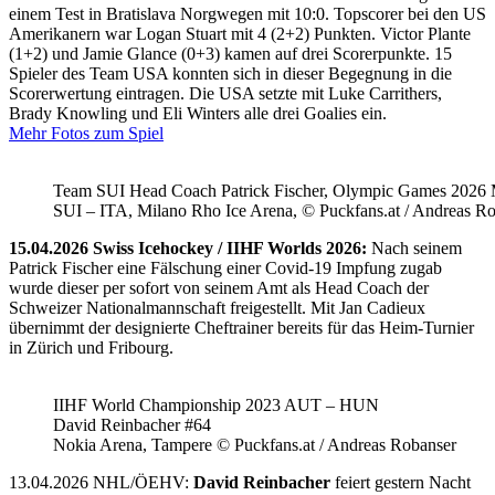
einem Test in Bratislava Norgwegen mit 10:0. Topscorer bei den US
Amerikanern war Logan Stuart mit 4 (2+2) Punkten. Victor Plante
(1+2) und Jamie Glance (0+3) kamen auf drei Scorerpunkte. 15
Spieler des Team USA konnten sich in dieser Begegnung in die
Scorerwertung eintragen. Die USA setzte mit Luke Carrithers,
Brady Knowling und Eli Winters alle drei Goalies ein.
Mehr Fotos zum Spiel
Team SUI Head Coach Patrick Fischer, Olympic Games 202
SUI – ITA, Milano Rho Ice Arena, © Puckfans.at / Andreas R
15.04.2026 Swiss Icehockey / IIHF Worlds 2026:
Nach seinem
Patrick Fischer eine Fälschung einer Covid-19 Impfung zugab
wurde dieser per sofort von seinem Amt als Head Coach der
Schweizer Nationalmannschaft freigestellt. Mit Jan Cadieux
übernimmt der designierte Cheftrainer bereits für das Heim-Turnier
in Zürich und Fribourg.
IIHF World Championship 2023 AUT – HUN
David Reinbacher #64
Nokia Arena, Tampere © Puckfans.at / Andreas Robanser
13.04.2026 NHL/ÖEHV:
David Reinbacher
feiert gestern Nacht