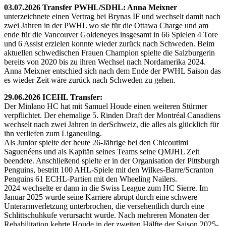
03.07.2026 Transfer PWHL/SDHL: Anna Meixner
unterzeichnete einen Vertrag bei Brynas IF und wechselt damit nach
zwei Jahren in der PWHL wo sie für die Ottawa Charge und am
ende für die Vancouver Goldeneyes insgesamt in 66 Spielen 4 Tore
und 6 Assist erzielen konnte wieder zurück nach Schweden. Beim
aktuellen schwedischen Frauen Champion spielte die Salzburgerin
bereits von 2020 bis zu ihren Wechsel nach Nordamerika 2024.
Anna Meixner entschied sich nach dem Ende der PWHL Saison das
es wieder Zeit wäre zurück nach Schweden zu gehen.
29.06.2026 ICEHL Transfer:
Der Minlano HC hat mit Samuel Houde einen weiteren Stürmer
verpflichtet. Der ehemalige 5. Rinden Draft der Montréal Canadiens
wechselt nach zwei Jahren in derSchweiz, die alles als glücklich für
ihn verliefen zum Liganeuling.
Als Junior spielte der heute 26-Jährige bei den Chicoutimi
Saguenéens und als Kapitän seines Teams seine QMJHL Zeit
beendete. Anschließend spielte er in der Organisation der Pittsburgh
Penguins, bestritt 100 AHL-Spiele mit den Wilkes-Barre/Scranton
Penguins 61 ECHL-Partien mit den Wheeling Nailers.
2024 wechselte er dann in die Swiss League zum HC Sierre. Im
Januar 2025 wurde seine Karriere abrupt durch eine schwere
Unterarmverletzung unterbrochen, die versehentlich durch eine
Schlittschuhkufe verursacht wurde. Nach mehreren Monaten der
Rehabilitation kehrte Houde in der zweiten Hälfte der Saison 2025-