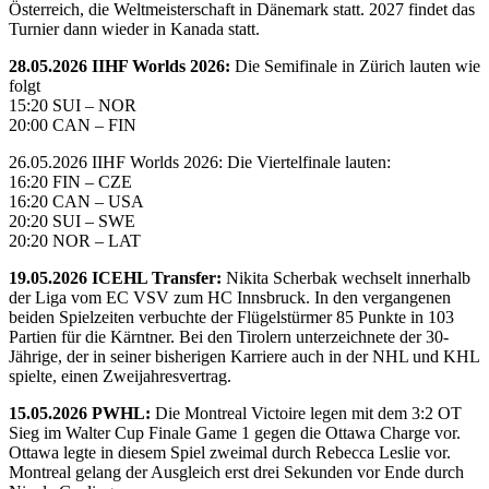
Österreich, die Weltmeisterschaft in Dänemark statt. 2027 findet das
Turnier dann wieder in Kanada statt.
28.05.2026 IIHF Worlds 2026:
Die Semifinale in Zürich lauten wie
folgt
15:20 SUI – NOR
20:00 CAN – FIN
26.05.2026 IIHF Worlds 2026: Die Viertelfinale lauten:
16:20 FIN – CZE
16:20 CAN – USA
20:20 SUI – SWE
20:20 NOR – LAT
19.05.2026 ICEHL Transfer:
Nikita Scherbak wechselt innerhalb
der Liga vom EC VSV zum HC Innsbruck. In den vergangenen
beiden Spielzeiten verbuchte der Flügelstürmer 85 Punkte in 103
Partien für die Kärntner. Bei den Tirolern unterzeichnete der 30-
Jährige, der in seiner bisherigen Karriere auch in der NHL und KHL
spielte, einen Zweijahresvertrag.
15.05.2026 PWHL:
Die Montreal Victoire legen mit dem 3:2 OT
Sieg im Walter Cup Finale Game 1 gegen die Ottawa Charge vor.
Ottawa legte in diesem Spiel zweimal durch Rebecca Leslie vor.
Montreal gelang der Ausgleich erst drei Sekunden vor Ende durch