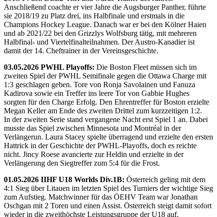
Anschließend coachte er vier Jahre die Augsburger Panther, führte
sie 2018/19 zu Platz drei, ins Halbfinale und erstmals in die
Champions Hockey League. Danach war er bei den Kölner Haien
und ab 2021/22 bei den Grizzlys Wolfsburg tätig, mit mehreren
Halbfinal- und Viertelfinalteilnahmen. Der Austro-Kanadier ist
damit der 14. Cheftrainer in der Vereinsgeschichte.
03.05.2026 PWHL Playoffs:
Die Boston Fleet müssen sich im
zweiten Spiel der PWHL Semifinale gegen die Ottawa Charge mit
1:3 geschlagen geben. Tore von Ronja Savolainen und Fanuza
Kadirova sowie ein Treffer ins leere Tor von Gabbie Hughes
sorgten für den Charge Erfolg. Den Ehrentreffer für Boston erzielte
Megan Keller am Ende des zweiten Drittel zum kurzzeitigen 1:2.
In der zweiten Serie stand vergangene Nacht erst Spiel 1 an. Dabei
musste das Spiel zwischen Minnesota und Montréal in der
Verlängerun. Laura Stacey spielte überragend und erzielte den ersten
Hattrick in der Geschichte der PWHL-Playoffs, doch es reichte
nicht. Jincy Roese avancierte zur Heldin und erzielte in der
Verlängerung den Siegtreffer zum 5:4 für die Frost.
01.05.2026 IIHF U18 Worlds Div.1B:
Österreich geling mit dem
4:1 Sieg über Litauen im letzten Spiel des Turniers der wichtige Sieg
zum Aufstieg. Matchwinner für das ÖEHV Team war Jonathan
Oschgan mit 2 Toren und einen Assist. Österreich steigt damit sofort
wieder in die zweithöchste Leistungsgruppe der U18 auf.