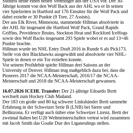
Südtirol heute einen neuen Verteidiger aus der USA vor. Der 30-
Jährige kommt von den Wolf Back aus der AHL wo er In seinen
vier Spielzeiten in Hartford auf 176 Einsätze für die Wolf Pack und
dabei erzielte er 30 Punkte (9 Tore, 27 Assists).
Der aus Elk River, Minnesota, stammende Hillman absolvierte in
der AHL für insgesamt die Hartford Wolf Pack, Grand Rapids
Griffins, Providence Bruins, Stockton Heat und Rockford IceHogs
sowie den Wolf Backs insgesamt 293 Spiele wobei er es auf 13+46
Punkte brachte.
Hillman wurde im NHL Entry Draft 2016 in Runde 6 als Pick173.
Stelle von den Blackhawks ausgewählt und absolvierte vier NHL-
Spiele in denen er ein Tor erzielten konnte.
Vor seinem Profidebüt spielte Hillman drei Saisons an der
University of Denver. Hillman trug maßgeblich dazu bei, dass die
Pioneers 2017 die NCAA-Meisterschaft, 2016/17 die NCAA-
Meisterschaft und 2018 die NCAA-Meisterschaft gewannen.
16.07.2026 ICEHL Transfer:
Der 21-jährige Edoardo Berti
wechselt zum Hockey Club Mailand.
Der 183 cm große und 80 kg schwere Linkshänder Berti sammelte
Erfahrung in der Schweizer Serie B (LNB) bei Sierre und
Bellinzona. Er verfügt auch üüber eine Schweizer Lizenz. Berti der
zweimal Italien bei U20 Weltmeisterschaften vertrat wird zusammen
mit Jacob Smith das Goalie Due des Liganeulings stellen.