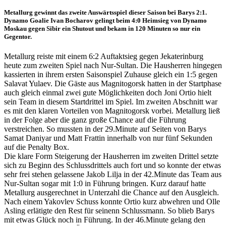
Metallurg gewinnt das zweite Auswärtsspiel dieser Saison bei Barys 2:1.
Dynamo Goalie Ivan Bocharov gelingt beim 4:0 Heimsieg von Dynamo
Moskau gegen Sibir ein Shutout und bekam in 120 Minuten so nur ein
Gegentor.
Metallurg reiste mit einem 6:2 Auftaktsieg gegen Jekaterinburg
heute zum zweiten Spiel nach Nur-Sultan. Die Hausherren hingegen
kassierten in ihrem ersten Saisonspiel Zuhause gleich ein 1:5 gegen
Salavat Yulaev. Die Gäste aus Magnitogorsk hatten in der Startphase
auch gleich einmal zwei gute Möglichkeiten doch Joni Ortio hielt
sein Team in diesem Startdrittel im Spiel. Im zweiten Abschnitt war
es mit den klaren Vorteilen von Magnitogorsk vorbei. Metallurg ließ
in der Folge aber die ganz große Chance auf die Führung
verstreichen. So mussten in der 29.Minute auf Seiten von Barys
Samat Daniyar und Matt Frattin innerhalb von nur fünf Sekunden
auf die Penalty Box.
Die klare Form Steigerung der Hausherren im zweiten Drittel setzte
sich zu Beginn des Schlussdrittels auch fort und so konnte der etwas
sehr frei stehen gelassene Jakob Lilja in der 42.Minute das Team aus
Nur-Sultan sogar mit 1:0 in Führung bringen. Kurz darauf hatte
Metallurg ausgerechnet in Unterzahl die Chance auf den Ausgleich.
Nach einem Yakovlev Schuss konnte Ortio kurz abwehren und Olle
Asling erlätigte den Rest für seinenn Schlussmann. So blieb Barys
mit etwas Glück noch in Führung. In der 46.Minute gelang den