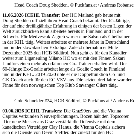
Head Coach Doug Shedden, © Puckfans.at / Andreas Robanse
11.06.2026 ICEHL Transfer:
Der HC Mailand gab heute mit
Doug Shedden offiziell ihren Head Coach bekannt. Der 65-Jährige,
der auf eine dreißigjährige Erfahrung in einigen der besten Ligen der
Welt zurückblicken kann arbeitete bereits in Finnland und in der
Schweiz. Für Medvescak Zagreb war er eine Saison als Cheftrainer
in der KHL tätig. Weiters arbeitete er mehrere Jahre in Deutschland
und in der slowakischen Extraliga. Zuletzt übernahm er Mitte
Dezember 2025 den HCB Südtirol. Nun geht es für den Kanadier
weiter zum Liganeuling Milano HC wo er mit den Finnen Sakari
Lindfors einen mehr als erfahrenen Co- Trainer erhalten wird. Der
60-Jährige Ex-Goalie arbeitet lange als Goalie Coach in Finnland
und in der KHL. 2019-2020 übte er die Doppelfunktion Co- und
GK Coach auch für den EC VSV aus. Die letzten drei Jahre war der
Finne für den norwegischen Top Klub Stavanger Oilers tätig.
Cole Schneider #24, HCB Südtirol, © Puckfans.at / Andreas R
03.06.2026 ICEHL Transfers:
Die Graz99ers und die Vienna
Capitlas verkünden Neuverpflichtungen. Bozen hält den Topscorer.
Der neue Meister aus Graz verstärkt die Defensive mit dem
kanadischen Verteidiger Clay Hanus, die Vienna Capitals sichern
sich die Dienste von Devin Steffler, der zuletzt für den HC