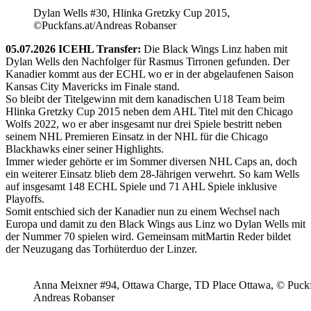
Dylan Wells #30, Hlinka Gretzky Cup 2015,
©Puckfans.at/Andreas Robanser
05.07.2026 ICEHL Transfer:
Die Black Wings Linz haben mit
Dylan Wells den Nachfolger für Rasmus Tirronen gefunden. Der
Kanadier kommt aus der ECHL wo er in der abgelaufenen Saison
Kansas City Mavericks im Finale stand.
So bleibt der Titelgewinn mit dem kanadischen U18 Team beim
Hlinka Gretzky Cup 2015 neben dem AHL Titel mit den Chicago
Wolfs 2022, wo er aber insgesamt nur drei Spiele bestritt neben
seinem NHL Premieren Einsatz in der NHL für die Chicago
Blackhawks einer seiner Highlights.
Immer wieder gehörte er im Sommer diversen NHL Caps an, doch
ein weiterer Einsatz blieb dem 28-Jährigen verwehrt. So kam Wells
auf insgesamt 148 ECHL Spiele und 71 AHL Spiele inklusive
Playoffs.
Somit entschied sich der Kanadier nun zu einem Wechsel nach
Europa und damit zu den Black Wings aus Linz wo Dylan Wells mit
der Nummer 70 spielen wird. Gemeinsam mitMartin Reder bildet
der Neuzugang das Torhüterduo der Linzer.
Anna Meixner #94, Ottawa Charge, TD Place Ottawa, © Puckfa
Andreas Robanser