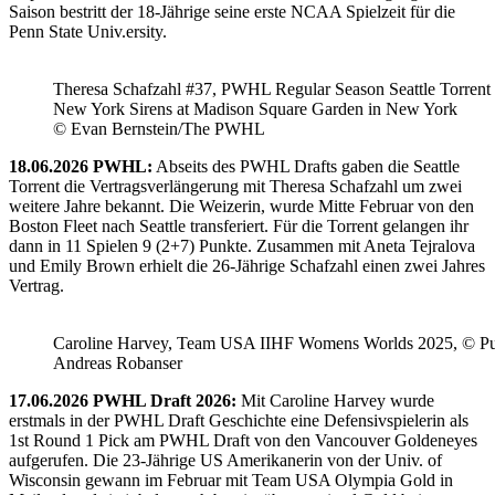
Saison bestritt der 18-Jährige seine erste NCAA Spielzeit für die
Penn State Univ.ersity.
Theresa Schafzahl #37, PWHL Regular Season Seattle Torrent 
New York Sirens at Madison Square Garden in New York
© Evan Bernstein/The PWHL
18.06.2026 PWHL:
Abseits des PWHL Drafts gaben die Seattle
Torrent die Vertragsverlängerung mit Theresa Schafzahl um zwei
weitere Jahre bekannt. Die Weizerin, wurde Mitte Februar von den
Boston Fleet nach Seattle transferiert. Für die Torrent gelangen ihr
dann in 11 Spielen 9 (2+7) Punkte. Zusammen mit Aneta Tejralova
und Emily Brown erhielt die 26-Jährige Schafzahl einen zwei Jahres
Vertrag.
Caroline Harvey, Team USA IIHF Womens Worlds 2025, © Puc
Andreas Robanser
17.06.2026 PWHL Draft 2026:
Mit Caroline Harvey wurde
erstmals in der PWHL Draft Geschichte eine Defensivspielerin als
1st Round 1 Pick am PWHL Draft von den Vancouver Goldeneyes
aufgerufen. Die 23-Jährige US Amerikanerin von der Univ. of
Wisconsin gewann im Februar mit Team USA Olympia Gold in