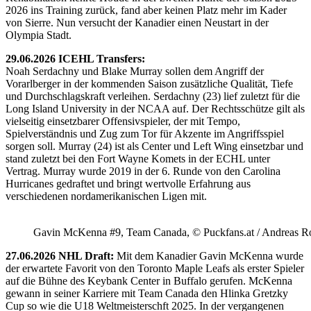
2026 ins Training zurück, fand aber keinen Platz mehr im Kader
von Sierre. Nun versucht der Kanadier einen Neustart in der
Olympia Stadt.
29.06.2026 ICEHL Transfers:
Noah Serdachny und Blake Murray sollen dem Angriff der
Vorarlberger in der kommenden Saison zusätzliche Qualität, Tiefe
und Durchschlagskraft verleihen. Serdachny (23) lief zuletzt für die
Long Island University in der NCAA auf. Der Rechtsschütze gilt als
vielseitig einsetzbarer Offensivspieler, der mit Tempo,
Spielverständnis und Zug zum Tor für Akzente im Angriffsspiel
sorgen soll. Murray (24) ist als Center und Left Wing einsetzbar und
stand zuletzt bei den Fort Wayne Komets in der ECHL unter
Vertrag. Murray wurde 2019 in der 6. Runde von den Carolina
Hurricanes gedraftet und bringt wertvolle Erfahrung aus
verschiedenen nordamerikanischen Ligen mit.
Gavin McKenna #9, Team Canada, © Puckfans.at / Andreas R
27.06.2026 NHL Draft:
Mit dem Kanadier Gavin McKenna wurde
der erwartete Favorit von den Toronto Maple Leafs als erster Spieler
auf die Bühne des Keybank Center in Buffalo gerufen. McKenna
gewann in seiner Karriere mit Team Canada den Hlinka Gretzky
Cup so wie die U18 Weltmeisterschft 2025. In der vergangenen