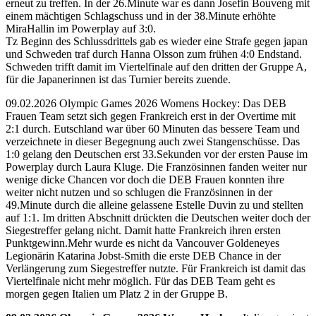
erneut zu treffen. In der 26.Minute war es dann Josefin Bouveng mit
einem mächtigen Schlagschuss und in der 38.Minute erhöhte
MiraHallin im Powerplay auf 3:0.
Tz Beginn des Schlussdrittels gab es wieder eine Strafe gegen japan
und Schweden traf durch Hanna Olsson zum frühen 4:0 Endstand.
Schweden trifft damit im Viertelfinale auf den dritten der Gruppe A,
für die Japanerinnen ist das Turnier bereits zuende.
09.02.2026 Olympic Games 2026 Womens Hockey: Das DEB
Frauen Team setzt sich gegen Frankreich erst in der Overtime mit
2:1 durch. Eutschland war über 60 Minuten das bessere Team und
verzeichnete in dieser Begegnung auch zwei Stangenschüsse. Das
1:0 gelang den Deutschen erst 33.Sekunden vor der ersten Pause im
Powerplay durch Laura Kluge. Die Französinnen fanden weiter nur
wenige dicke Chancen vor doch die DEB Frauen konnten ihre
weiter nicht nutzen und so schlugen die Französinnen in der
49.Minute durch die alleine gelassene Estelle Duvin zu und stellten
auf 1:1. Im dritten Abschnitt drückten die Deutschen weiter doch der
Siegestreffer gelang nicht. Damit hatte Frankreich ihren ersten
Punktgewinn.Mehr wurde es nicht da Vancouver Goldeneyes
Legionärin Katarina Jobst-Smith die erste DEB Chance in der
Verlängerung zum Siegestreffer nutzte. Für Frankreich ist damit das
Viertelfinale nicht mehr möglich. Für das DEB Team geht es
morgen gegen Italien um Platz 2 in der Gruppe B.