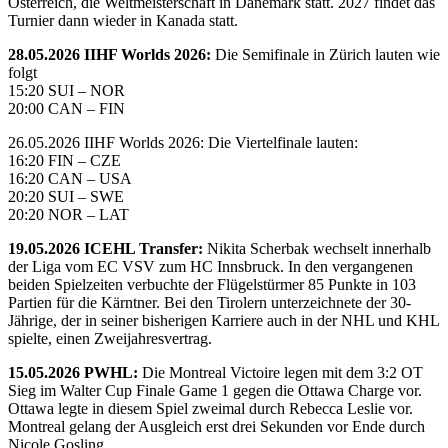
Österreich, die Weltmeisterschaft in Dänemark statt. 2027 findet das
Turnier dann wieder in Kanada statt.
28.05.2026 IIHF Worlds 2026:
Die Semifinale in Zürich lauten wie
folgt
15:20 SUI – NOR
20:00 CAN – FIN
26.05.2026 IIHF Worlds 2026: Die Viertelfinale lauten:
16:20 FIN – CZE
16:20 CAN – USA
20:20 SUI – SWE
20:20 NOR – LAT
19.05.2026 ICEHL Transfer:
Nikita Scherbak wechselt innerhalb
der Liga vom EC VSV zum HC Innsbruck. In den vergangenen
beiden Spielzeiten verbuchte der Flügelstürmer 85 Punkte in 103
Partien für die Kärntner. Bei den Tirolern unterzeichnete der 30-
Jährige, der in seiner bisherigen Karriere auch in der NHL und KHL
spielte, einen Zweijahresvertrag.
15.05.2026 PWHL:
Die Montreal Victoire legen mit dem 3:2 OT
Sieg im Walter Cup Finale Game 1 gegen die Ottawa Charge vor.
Ottawa legte in diesem Spiel zweimal durch Rebecca Leslie vor.
Montreal gelang der Ausgleich erst drei Sekunden vor Ende durch
Nicole Gosling.