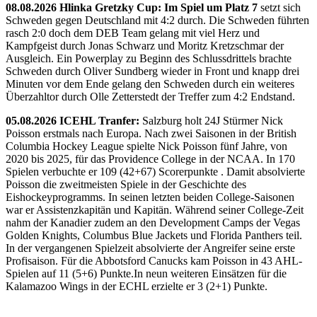
08.08.2026 Hlinka Gretzky Cup: Im Spiel um Platz 7
setzt sich
Schweden gegen Deutschland mit 4:2 durch. Die Schweden führten
rasch 2:0 doch dem DEB Team gelang mit viel Herz und
Kampfgeist durch Jonas Schwarz und Moritz Kretzschmar der
Ausgleich. Ein Powerplay zu Beginn des Schlussdrittels brachte
Schweden durch Oliver Sundberg wieder in Front und knapp drei
Minuten vor dem Ende gelang den Schweden durch ein weiteres
Überzahltor durch Olle Zetterstedt der Treffer zum 4:2 Endstand.
05.08.2026 ICEHL Tranfer:
Salzburg holt 24J Stürmer Nick
Poisson erstmals nach Europa. Nach zwei Saisonen in der British
Columbia Hockey League spielte Nick Poisson fünf Jahre, von
2020 bis 2025, für das Providence College in der NCAA. In 170
Spielen verbuchte er 109 (42+67) Scorerpunkte . Damit absolvierte
Poisson die zweitmeisten Spiele in der Geschichte des
Eishockeyprogramms. In seinen letzten beiden College-Saisonen
war er Assistenzkapitän und Kapitän. Während seiner College-Zeit
nahm der Kanadier zudem an den Development Camps der Vegas
Golden Knights, Columbus Blue Jackets und Florida Panthers teil.
In der vergangenen Spielzeit absolvierte der Angreifer seine erste
Profisaison. Für die Abbotsford Canucks kam Poisson in 43 AHL-
Spielen auf 11 (5+6) Punkte.In neun weiteren Einsätzen für die
Kalamazoo Wings in der ECHL erzielte er 3 (2+1) Punkte.