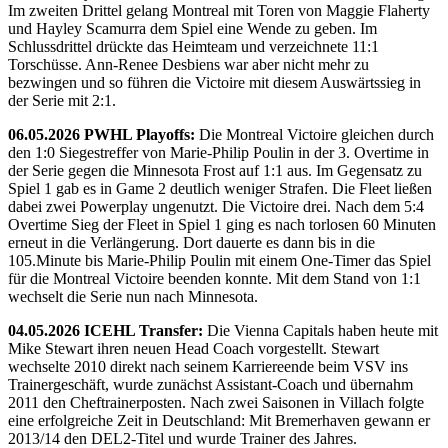
Im zweiten Drittel gelang Montreal mit Toren von Maggie Flaherty
und Hayley Scamurra dem Spiel eine Wende zu geben. Im
Schlussdrittel drückte das Heimteam und verzeichnete 11:1
Torschüsse. Ann-Renee Desbiens war aber nicht mehr zu
bezwingen und so führen die Victoire mit diesem Auswärtssieg in
der Serie mit 2:1.
06.05.2026 PWHL Playoffs:
Die Montreal Victoire gleichen durch
den 1:0 Siegestreffer von Marie-Philip Poulin in der 3. Overtime in
der Serie gegen die Minnesota Frost auf 1:1 aus. Im Gegensatz zu
Spiel 1 gab es in Game 2 deutlich weniger Strafen. Die Fleet ließen
dabei zwei Powerplay ungenutzt. Die Victoire drei. Nach dem 5:4
Overtime Sieg der Fleet in Spiel 1 ging es nach torlosen 60 Minuten
erneut in die Verlängerung. Dort dauerte es dann bis in die
105.Minute bis Marie-Philip Poulin mit einem One-Timer das Spiel
für die Montreal Victoire beenden konnte. Mit dem Stand von 1:1
wechselt die Serie nun nach Minnesota.
04.05.2026 ICEHL Transfer:
Die Vienna Capitals haben heute mit
Mike Stewart ihren neuen Head Coach vorgestellt. Stewart
wechselte 2010 direkt nach seinem Karriereende beim VSV ins
Trainergeschäft, wurde zunächst Assistant-Coach und übernahm
2011 den Cheftrainerposten. Nach zwei Saisonen in Villach folgte
eine erfolgreiche Zeit in Deutschland: Mit Bremerhaven gewann er
2013/14 den DEL2-Titel und wurde Trainer des Jahres.