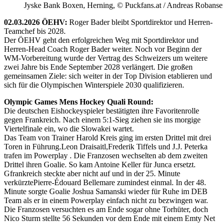
Jyske Bank Boxen, Herning, © Puckfans.at / Andreas Robanse
02.03.2026 ÖEHV:
Roger Bader bleibt Sportdirektor und Herren-
Teamchef bis 2028.
Der ÖEHV geht den erfolgreichen Weg mit Sportdirektor und
Herren-Head Coach Roger Bader weiter. Noch vor Beginn der
WM-Vorbereitung wurde der Vertrag des Schweizers um weitere
zwei Jahre bis Ende September 2028 verlängert. Die großen
gemeinsamen Ziele: sich weiter in der Top Division etablieren und
sich für die Olympischen Winterspiele 2030 qualifizieren.
Olympic Games Mens Hockey Quali Round:
Die deutschen Eishockeyspieler bestätigten ihre Favoritenrolle
gegen Frankreich. Nach einem 5:1-Sieg ziehen sie ins morgige
Viertelfinale ein, wo die Slowakei wartet.
Das Team von Trainer Harold Kreis ging im ersten Drittel mit drei
Toren in Führung.Leon Draisaitl,Frederik Tiffels und J.J. Peterka
trafen im Powerplay . Die Franzosen wechselten ab dem zweiten
Drittel ihren Goalie. So kam Antoine Keller für Junca ersetzt.
Gfrankreich steckte aber nicht auf und in der 25. Minute
verkürztePierre-Édouard Bellemare zumindest einmal. In der 48.
Minute sorgte Goalie Joshua Samanski wieder für Ruhe im DEB
Team als er in einem Powerplay einfach nicht zu bezwingen war.
Die Franzosen versuchten es am Ende sogar ohne Torhüter, doch
Nico Sturm stellte 56 Sekunden vor dem Ende mit einem Emty Net