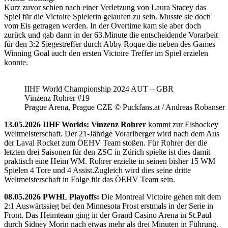
Kurz zuvor schien nach einer Verletzung von Laura Stacey das
Spiel für die Victoire Spielerin gelaufen zu sein. Musste sie doch
vom Eis getragen werden. In der Overtime kam sie aber doch
zurück und gab dann in der 63.Minute die entscheidende Vorarbeit
für den 3:2 Siegestreffer durch Abby Roque die neben des Games
Winning Goal auch den ersten Victoire Treffer im Spiel erzielen
konnte.
IIHF World Championship 2024 AUT – GBR
Vinzenz Rohrer #19
Prague Arena, Prague CZE © Puckfans.at / Andreas Robanser
13.05.2026 IIHF Worlds: Vinzenz Rohrer
kommt zur Eishockey
Weltmeisterschaft. Der 21-Jährige Vorarlberger wird nach dem Aus
der Laval Rocket zum ÖEHV Team stoßen. Für Rohrer der die
letzten drei Saisonen für den ZSC in Zürich spielte ist dies damit
praktisch eine Heim WM. Rohrer erzielte in seinen bisher 15 WM
Spielen 4 Tore und 4 Assist.Zugleich wird dies seine dritte
Weltmeisterschaft in Folge für das ÖEHV Team sein.
08.05.2026 PWHL Playoffs:
Die Montreal Victoire gehen mit dem
2:1 Auswärtssieg bei den Minnesota Frost erstmals in der Serie in
Front. Das Heimteam ging in der Grand Casino Arena in St.Paul
durch Sidney Morin nach etwas mehr als drei Minuten in Führung.