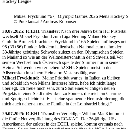
Hockey League.
Mikael Frycklund #67, Olympic Games 2026 Mens Hockey 
© Puckfans.at / Andreas Robanser
30.07.2025: ICEHL Transfer:
Nach drei Jahren beim HC Pustertal
wechselt Mikael Frycklund zum Liga-Neuling Milano Hockey
Club. In Bruneck brachte es Frycklund in 165 Spielen auf insgesamt
95 (39+56) Punkte. Mit dem italienischen Nationalteam nahm der
33-Jährige gebürtige Schwede zuletzt an den Olympischen Spielen
in Mailand so wie an der Weltmeisterschaft in der Schweiz teil.Vor
seinem Wechsel nach Österreich spielte der Stürmer nur in seiner
Heimat Schweden wo er neben 52 SHL Spielen meist in der
Allsvenskan in seinem Heimatort Vasteras tätig war.
Mikael Frycklund:
„Meine Priorität war es, in Italien zu bleiben
und sobald ich von Milans Interesse hörte, habe ich nicht lange
überlegt. Ich freue mich sehr, zum Start eines wichtigen neuen
Projekts in einer Stadt mitwirken zu können, die reich an Charme
und Sportgeschichte ist. Es ist eine spannende Herausforderung, die
mich auch näher an meine Familie in der Lombardei bringt.“
29.07.2025: ICEHL Transfer:
Verteidiger William MacKinnon ist
die fünfte Neuverpflichtung des EC-KAC. Der 26-jährige US-
Amerikaner, der zuletzt in der ECHL spielte, kommt erstmals nach