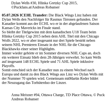
Dylan Wells #30, Hlinka Gretzky Cup 2015,
©Puckfans.at/Andreas Robanser
05.07.2026 ICEHL Transfer:
Die Black Wings Linz haben mit
Dylan Wells den Nachfolger für Rasmus Tirronen gefunden. Der
Kanadier kommt aus der ECHL wo er in der abgelaufenen Saison
Kansas City Mavericks im Finale stand.
So bleibt der Titelgewinn mit dem kanadischen U18 Team beim
Hlinka Gretzky Cup 2015 neben dem AHL Titel mit den Chicago
Wolfs 2022, wo er aber insgesamt nur drei Spiele bestritt neben
seinem NHL Premieren Einsatz in der NHL für die Chicago
Blackhawks einer seiner Highlights.
Immer wieder gehörte er im Sommer diversen NHL Caps an, doch
ein weiterer Einsatz blieb dem 28-Jährigen verwehrt. So kam Wells
auf insgesamt 148 ECHL Spiele und 71 AHL Spiele inklusive
Playoffs.
Somit entschied sich der Kanadier nun zu einem Wechsel nach
Europa und damit zu den Black Wings aus Linz wo Dylan Wells mit
der Nummer 70 spielen wird. Gemeinsam mitMartin Reder bildet
der Neuzugang das Torhüterduo der Linzer.
Anna Meixner #94, Ottawa Charge, TD Place Ottawa, © Puckfa
Andreas Robanser