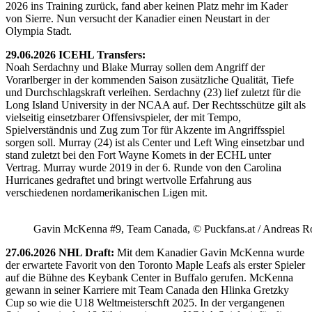
2026 ins Training zurück, fand aber keinen Platz mehr im Kader
von Sierre. Nun versucht der Kanadier einen Neustart in der
Olympia Stadt.
29.06.2026 ICEHL Transfers:
Noah Serdachny und Blake Murray sollen dem Angriff der
Vorarlberger in der kommenden Saison zusätzliche Qualität, Tiefe
und Durchschlagskraft verleihen. Serdachny (23) lief zuletzt für die
Long Island University in der NCAA auf. Der Rechtsschütze gilt als
vielseitig einsetzbarer Offensivspieler, der mit Tempo,
Spielverständnis und Zug zum Tor für Akzente im Angriffsspiel
sorgen soll. Murray (24) ist als Center und Left Wing einsetzbar und
stand zuletzt bei den Fort Wayne Komets in der ECHL unter
Vertrag. Murray wurde 2019 in der 6. Runde von den Carolina
Hurricanes gedraftet und bringt wertvolle Erfahrung aus
verschiedenen nordamerikanischen Ligen mit.
Gavin McKenna #9, Team Canada, © Puckfans.at / Andreas R
27.06.2026 NHL Draft:
Mit dem Kanadier Gavin McKenna wurde
der erwartete Favorit von den Toronto Maple Leafs als erster Spieler
auf die Bühne des Keybank Center in Buffalo gerufen. McKenna
gewann in seiner Karriere mit Team Canada den Hlinka Gretzky
Cup so wie die U18 Weltmeisterschft 2025. In der vergangenen