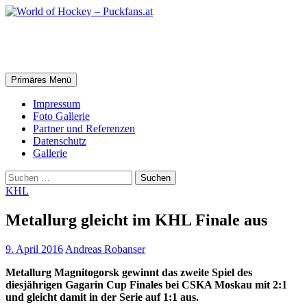
Zum
Inhalt
springen
World of Hockey – Puckfans.at
Suchen
Primäres Menü
Impressum
Foto Gallerie
Partner und Referenzen
Datenschutz
Gallerie
Suchen
nach:
KHL
Metallurg gleicht im KHL Finale aus
9. April 2016
Andreas Robanser
Metallurg Magnitogorsk gewinnt das zweite Spiel des
diesjährigen Gagarin Cup Finales bei CSKA Moskau mit 2:1
und gleicht damit in der Serie auf 1:1 aus.