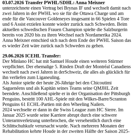
03.07.2026 Transfer PWHL/SDHL: Anna Meixner
unterzeichnete einen Vertrag bei Brynas IF und wechselt damit nach
zwei Jahren in der PWHL wo sie für die Ottawa Charge und am
ende für die Vancouver Goldeneyes insgesamt in 66 Spielen 4 Tore
und 6 Assist erzielen konnte wieder zurück nach Schweden. Beim
aktuellen schwedischen Frauen Champion spielte die Salzburgerin
bereits von 2020 bis zu ihren Wechsel nach Nordamerika 2024.
Anna Meixner entschied sich nach dem Ende der PWHL Saison das
es wieder Zeit wäre zurück nach Schweden zu gehen.
29.06.2026 ICEHL Transfer:
Der Minlano HC hat mit Samuel Houde einen weiteren Stürmer
verpflichtet. Der ehemalige 5. Rinden Draft der Montréal Canadiens
wechselt nach zwei Jahren in derSchweiz, die alles als glücklich für
ihn verliefen zum Liganeuling.
Als Junior spielte der heute 26-Jährige bei den Chicoutimi
Saguenéens und als Kapitän seines Teams seine QMJHL Zeit
beendete. Anschließend spielte er in der Organisation der Pittsburgh
Penguins, bestritt 100 AHL-Spiele mit den Wilkes-Barre/Scranton
Penguins 61 ECHL-Partien mit den Wheeling Nailers.
2024 wechselte er dann in die Swiss League zum HC Sierre. Im
Januar 2025 wurde seine Karriere abrupt durch eine schwere
Unterarmverletzung unterbrochen, die versehentlich durch eine
Schlittschuhkufe verursacht wurde. Nach mehreren Monaten der
Rehabilitation kehrte Houde in der zweiten Hälfte der Saison 2025-