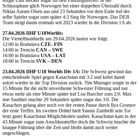
sorgte Luis Becker sogar für den Führungstreffer. In der
Schlussphase glich Norwegen bei einer doppelten Überzahl durch
Niklas Aaram Olsen aus und 23 Sekunden vor dem Ende traf der
selbe Spieler sogar zum später 4:3 Sieg für Norwegen. Das DEB
Team steigt damit erstmals seit 2023 wieder in die Division 1A ab.
27.04.2026 IIHF U18Worlds:
Die Viertelfinalduelle am 29.04.2026 lauten wie folgt:
12:00 in Bratislava
CZE- FIN
14:00 in Trencin
CAN – SWE
16:00 in Bratislava
USA – LAT
18:00 in Trencin
SVK – DEN
23.04.2026 IIHF U18 Worlds Div 1A:
Die Schweiz gewinnt das
entscheidende Spiel gegen Kasachstan mit 3:2 und kehrt damit
sofort wieder in die Top Division zurück. Tim Muenger sorgte in der
15.Minute für die nicht unverdiente Schweizer Führung und nur
etwas mehr als eine Minute später traf Lou Baecher zum 2:0. Max
ime Sauthier machte 29 Sekunden später sogar das 3:0. Die
Kasachen gelang aber noch vor der ersten Pause durch Ilya Gromov
der erste Treffer. Im zweiten Drittel hielt Yannis Zambelli sein Tor
trotz guter Kasachstan Möglichkeiten sauber. Kasachstan kam in der
43.Minute sogar zum Anschlusstreffer doch die Schweiz brachte die
knappe Führung über die Zeit und bleibt damit auch weiter
ungeschlagen.