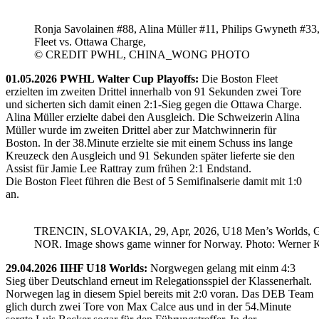
Ronja Savolainen #88, Alina Müller #11, Philips Gwyneth #33
Fleet vs. Ottawa Charge,
© CREDIT PWHL, CHINA_WONG PHOTO
01.05.2026 PWHL Walter Cup Playoffs:
Die Boston Fleet
erzielten im zweiten Drittel innerhalb von 91 Sekunden zwei Tore
und sicherten sich damit einen 2:1-Sieg gegen die Ottawa Charge.
Alina Müller erzielte dabei den Ausgleich. Die Schweizerin Alina
Müller wurde im zweiten Drittel aber zur Matchwinnerin für
Boston. In der 38.Minute erzielte sie mit einem Schuss ins lange
Kreuzeck den Ausgleich und 91 Sekunden später lieferte sie den
Assist für Jamie Lee Rattray zum frühen 2:1 Endstand.
Die Boston Fleet führen die Best of 5 Semifinalserie damit mit 1:0
an.
TRENCIN, SLOVAKIA, 29, Apr, 2026, U18 Men’s Worlds, 
NOR. Image shows game winner for Norway. Photo: Werner K
29.04.2026 IIHF U18 Worlds:
Norgwegen gelang mit einm 4:3
Sieg über Deutschland erneut im Relegationsspiel der Klassenerhalt.
Norwegen lag in diesem Spiel bereits mit 2:0 voran. Das DEB Team
glich durch zwei Tore von Max Calce aus und in der 54.Minute