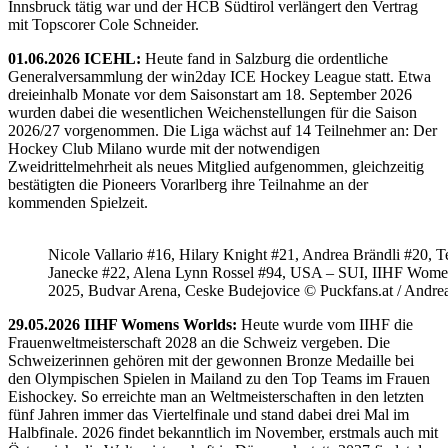
Innsbruck tätig war und der HCB Südtirol verlängert den Vertrag
mit Topscorer Cole Schneider.
01.06.2026 ICEHL:
Heute fand in Salzburg die ordentliche
Generalversammlung der win2day ICE Hockey League statt. Etwa
dreieinhalb Monate vor dem Saisonstart am 18. September 2026
wurden dabei die wesentlichen Weichenstellungen für die Saison
2026/27 vorgenommen. Die Liga wächst auf 14 Teilnehmer an: Der
Hockey Club Milano wurde mit der notwendigen
Zweidrittelmehrheit als neues Mitglied aufgenommen, gleichzeitig
bestätigten die Pioneers Vorarlberg ihre Teilnahme an der
kommenden Spielzeit.
Nicole Vallario #16, Hilary Knight #21, Andrea Brändli #20, T
Janecke #22, Alena Lynn Rossel #94, USA – SUI, IIHF Wome
2025, Budvar Arena, Ceske Budejovice © Puckfans.at / Andre
29.05.2026 IIHF Womens Worlds:
Heute wurde vom IIHF die
Frauenweltmeisterschaft 2028 an die Schweiz vergeben. Die
Schweizerinnen gehören mit der gewonnen Bronze Medaille bei
den Olympischen Spielen in Mailand zu den Top Teams im Frauen
Eishockey. So erreichte man an Weltmeisterschaften in den letzten
fünf Jahren immer das Viertelfinale und stand dabei drei Mal im
Halbfinale. 2026 findet bekanntlich im November, erstmals auch mit