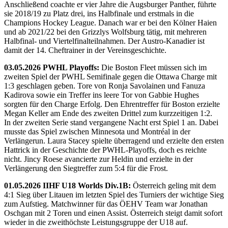
Anschließend coachte er vier Jahre die Augsburger Panther, führte
sie 2018/19 zu Platz drei, ins Halbfinale und erstmals in die
Champions Hockey League. Danach war er bei den Kölner Haien
und ab 2021/22 bei den Grizzlys Wolfsburg tätig, mit mehreren
Halbfinal- und Viertelfinalteilnahmen. Der Austro-Kanadier ist
damit der 14. Cheftrainer in der Vereinsgeschichte.
03.05.2026 PWHL Playoffs:
Die Boston Fleet müssen sich im
zweiten Spiel der PWHL Semifinale gegen die Ottawa Charge mit
1:3 geschlagen geben. Tore von Ronja Savolainen und Fanuza
Kadirova sowie ein Treffer ins leere Tor von Gabbie Hughes
sorgten für den Charge Erfolg. Den Ehrentreffer für Boston erzielte
Megan Keller am Ende des zweiten Drittel zum kurzzeitigen 1:2.
In der zweiten Serie stand vergangene Nacht erst Spiel 1 an. Dabei
musste das Spiel zwischen Minnesota und Montréal in der
Verlängerun. Laura Stacey spielte überragend und erzielte den ersten
Hattrick in der Geschichte der PWHL-Playoffs, doch es reichte
nicht. Jincy Roese avancierte zur Heldin und erzielte in der
Verlängerung den Siegtreffer zum 5:4 für die Frost.
01.05.2026 IIHF U18 Worlds Div.1B:
Österreich geling mit dem
4:1 Sieg über Litauen im letzten Spiel des Turniers der wichtige Sieg
zum Aufstieg. Matchwinner für das ÖEHV Team war Jonathan
Oschgan mit 2 Toren und einen Assist. Österreich steigt damit sofort
wieder in die zweithöchste Leistungsgruppe der U18 auf.