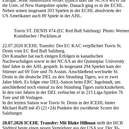
Europa. Seine Juniorenzeit verlief typisch über die NCAA wo er für
die Univ. of New Hampshire spielte. Danach ging es in die ECHL.
Neben seinen insgesamt 203 Spielen in der ECHL absolvierte der
US Amerikaner auch 89 Spiele in der AHL.
Travis ST. DENIS #74 (EC Red Bull Salzburg) Photo: Werner
Krainbucher / Puckfans.at
22.07.2026 ICEHL Transfer: Der EC KAC verpflichtet Travis St.
Denis vom EC Red Bull Salzburg.
Der Kanadier hat nach einigen Erfolgen in kanadischen
Nachwuchsligen sowie in der NCAA an der Quinnipiac University
fünf Jahre in der AHL gespielt. In insgesamt 294 Spielen kam der
Stürmer auf 69 Tore und 76 Assists. Anschließend wechselte St.
Denis in die deutsche DEL zu den Straubing Tigers, wo er zwei
Jahre blieb. Es folgte eine DEL-Saison beim ERC Ingolstadt, um
anschließend noch einmal zu den Straubing Tigers zurückzukehren.
In den vier Jahren in der DEL verbuchte er in 215 Liga-Spielen 76
Tore und 68 Vorlagen.
In der letzten Saison war Travis St. Denis in der ICEHL hinter
Michael Raffl mit 45 (21+24) Punkten der zweitbeste Scorer der
Salzburger.
20.07.2026 ICEHL Transfer: Mit Blake Hillman
stellt der HCB
Südtirol heute einen neuen Verteidiger aus der USA vor. Der 30-