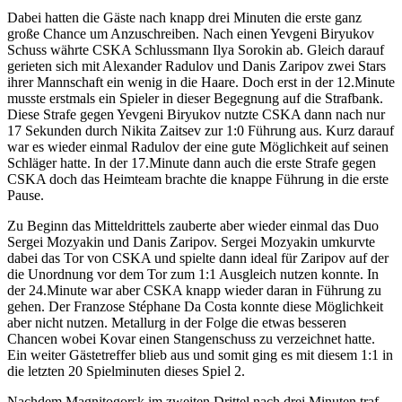
Dabei hatten die Gäste nach knapp drei Minuten die erste ganz
große Chance um Anzuschreiben. Nach einen Yevgeni Biryukov
Schuss währte CSKA Schlussmann Ilya Sorokin ab. Gleich darauf
gerieten sich mit Alexander Radulov und Danis Zaripov zwei Stars
ihrer Mannschaft ein wenig in die Haare. Doch erst in der 12.Minute
musste erstmals ein Spieler in dieser Begegnung auf die Strafbank.
Diese Strafe gegen Yevgeni Biryukov nutzte CSKA dann nach nur
17 Sekunden durch Nikita Zaitsev zur 1:0 Führung aus. Kurz darauf
war es wieder einmal Radulov der eine gute Möglichkeit auf seinen
Schläger hatte. In der 17.Minute dann auch die erste Strafe gegen
CSKA doch das Heimteam brachte die knappe Führung in die erste
Pause.
Zu Beginn das Mitteldrittels zauberte aber wieder einmal das Duo
Sergei Mozyakin und Danis Zaripov. Sergei Mozyakin umkurvte
dabei das Tor von CSKA und spielte dann ideal für Zaripov auf der
die Unordnung vor dem Tor zum 1:1 Ausgleich nutzen konnte. In
der 24.Minute war aber CSKA knapp wieder daran in Führung zu
gehen. Der Franzose Stéphane Da Costa konnte diese Möglichkeit
aber nicht nutzen. Metallurg in der Folge die etwas besseren
Chancen wobei Kovar einen Stangenschuss zu verzeichnet hatte.
Ein weiter Gästetreffer blieb aus und somit ging es mit diesem 1:1 in
die letzten 20 Spielminuten dieses Spiel 2.
Nachdem Magnitogorsk im zweiten Drittel nach drei Minuten traf