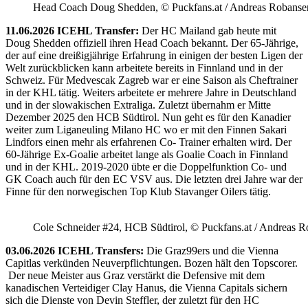
Head Coach Doug Shedden, © Puckfans.at / Andreas Robanse
11.06.2026 ICEHL Transfer:
Der HC Mailand gab heute mit
Doug Shedden offiziell ihren Head Coach bekannt. Der 65-Jährige,
der auf eine dreißigjährige Erfahrung in einigen der besten Ligen der
Welt zurückblicken kann arbeitete bereits in Finnland und in der
Schweiz. Für Medvescak Zagreb war er eine Saison als Cheftrainer
in der KHL tätig. Weiters arbeitete er mehrere Jahre in Deutschland
und in der slowakischen Extraliga. Zuletzt übernahm er Mitte
Dezember 2025 den HCB Südtirol. Nun geht es für den Kanadier
weiter zum Liganeuling Milano HC wo er mit den Finnen Sakari
Lindfors einen mehr als erfahrenen Co- Trainer erhalten wird. Der
60-Jährige Ex-Goalie arbeitet lange als Goalie Coach in Finnland
und in der KHL. 2019-2020 übte er die Doppelfunktion Co- und
GK Coach auch für den EC VSV aus. Die letzten drei Jahre war der
Finne für den norwegischen Top Klub Stavanger Oilers tätig.
Cole Schneider #24, HCB Südtirol, © Puckfans.at / Andreas R
03.06.2026 ICEHL Transfers:
Die Graz99ers und die Vienna
Capitlas verkünden Neuverpflichtungen. Bozen hält den Topscorer.
Der neue Meister aus Graz verstärkt die Defensive mit dem
kanadischen Verteidiger Clay Hanus, die Vienna Capitals sichern
sich die Dienste von Devin Steffler, der zuletzt für den HC