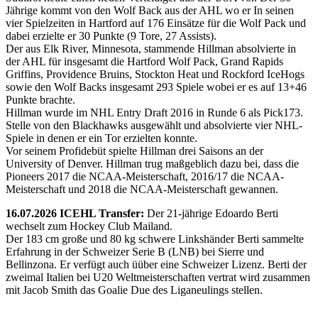
Jährige kommt von den Wolf Back aus der AHL wo er In seinen
vier Spielzeiten in Hartford auf 176 Einsätze für die Wolf Pack und
dabei erzielte er 30 Punkte (9 Tore, 27 Assists).
Der aus Elk River, Minnesota, stammende Hillman absolvierte in
der AHL für insgesamt die Hartford Wolf Pack, Grand Rapids
Griffins, Providence Bruins, Stockton Heat und Rockford IceHogs
sowie den Wolf Backs insgesamt 293 Spiele wobei er es auf 13+46
Punkte brachte.
Hillman wurde im NHL Entry Draft 2016 in Runde 6 als Pick173.
Stelle von den Blackhawks ausgewählt und absolvierte vier NHL-
Spiele in denen er ein Tor erzielten konnte.
Vor seinem Profidebüt spielte Hillman drei Saisons an der
University of Denver. Hillman trug maßgeblich dazu bei, dass die
Pioneers 2017 die NCAA-Meisterschaft, 2016/17 die NCAA-
Meisterschaft und 2018 die NCAA-Meisterschaft gewannen.
16.07.2026 ICEHL Transfer:
Der 21-jährige Edoardo Berti
wechselt zum Hockey Club Mailand.
Der 183 cm große und 80 kg schwere Linkshänder Berti sammelte
Erfahrung in der Schweizer Serie B (LNB) bei Sierre und
Bellinzona. Er verfügt auch üüber eine Schweizer Lizenz. Berti der
zweimal Italien bei U20 Weltmeisterschaften vertrat wird zusammen
mit Jacob Smith das Goalie Due des Liganeulings stellen.