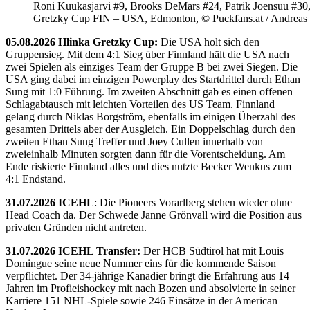
Roni Kuukasjarvi #9, Brooks DeMars #24, Patrik Joensuu #30
Gretzky Cup FIN – USA, Edmonton, © Puckfans.at / Andreas
05.08.2026 Hlinka Gretzky Cup:
Die USA holt sich den
Gruppensieg. Mit dem 4:1 Sieg über Finnland hält die USA nach
zwei Spielen als einziges Team der Gruppe B bei zwei Siegen. Die
USA ging dabei im einzigen Powerplay des Startdrittel durch Ethan
Sung mit 1:0 Führung. Im zweiten Abschnitt gab es einen offenen
Schlagabtausch mit leichten Vorteilen des US Team. Finnland
gelang durch Niklas Borgström, ebenfalls im einigen Überzahl des
gesamten Drittels aber der Ausgleich. Ein Doppelschlag durch den
zweiten Ethan Sung Treffer und Joey Cullen innerhalb von
zweieinhalb Minuten sorgten dann für die Vorentscheidung. Am
Ende riskierte Finnland alles und dies nutzte Becker Wenkus zum
4:1 Endstand.
31.07.2026 ICEHL
: Die Pioneers Vorarlberg stehen wieder ohne
Head Coach da. Der Schwede Janne Grönvall wird die Position aus
privaten Gründen nicht antreten.
31.07.2026 ICEHL Transfer:
Der HCB Südtirol hat mit Louis
Domingue seine neue Nummer eins für die kommende Saison
verpflichtet. Der 34-jährige Kanadier bringt die Erfahrung aus 14
Jahren im Profieishockey mit nach Bozen und absolvierte in seiner
Karriere 151 NHL-Spiele sowie 246 Einsätze in der American