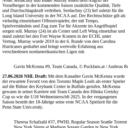
Noah Serdachny und Blake Murray sollen dem Angriff der
Vorarlberger in der kommenden Saison zusätzliche Qualität, Tiefe
und Durchschlagskraft verleihen. Serdachny (23) lief zuletzt für die
Long Island University in der NCAA auf. Der Rechtsschütze gilt als
vielseitig einsetzbarer Offensivspieler, der mit Tempo,
Spielverständnis und Zug zum Tor für Akzente im Angriffsspiel
sorgen soll. Murray (24) ist als Center und Left Wing einsetzbar und
stand zuletzt bei den Fort Wayne Komets in der ECHL unter
Vertrag. Murray wurde 2019 in der 6. Runde von den Carolina
Hurricanes gedraftet und bringt wertvolle Erfahrung aus
verschiedenen nordamerikanischen Ligen mit.
Gavin McKenna #9, Team Canada, © Puckfans.at / Andreas R
27.06.2026 NHL Draft:
Mit dem Kanadier Gavin McKenna wurde
der erwartete Favorit von den Toronto Maple Leafs als erster Spieler
auf die Bühne des Keybank Center in Buffalo gerufen. McKenna
gewann in seiner Karriere mit Team Canada den Hlinka Gretzky
Cup so wie die U18 Weltmeisterschft 2025. In der vergangenen
Saison bestritt der 18-Jährige seine erste NCAA Spielzeit für die
Penn State Univ.ersity.
Theresa Schafzahl #37, PWHL Regular Season Seattle Torrent 
New York Sirens at Madison Square Garden in New York