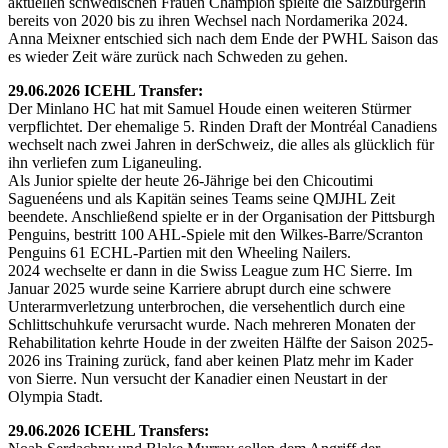
aktuellen schwedischen Frauen Champion spielte die Salzburgerin
bereits von 2020 bis zu ihren Wechsel nach Nordamerika 2024.
Anna Meixner entschied sich nach dem Ende der PWHL Saison das
es wieder Zeit wäre zurück nach Schweden zu gehen.
29.06.2026 ICEHL Transfer:
Der Minlano HC hat mit Samuel Houde einen weiteren Stürmer
verpflichtet. Der ehemalige 5. Rinden Draft der Montréal Canadiens
wechselt nach zwei Jahren in derSchweiz, die alles als glücklich für
ihn verliefen zum Liganeuling.
Als Junior spielte der heute 26-Jährige bei den Chicoutimi
Saguenéens und als Kapitän seines Teams seine QMJHL Zeit
beendete. Anschließend spielte er in der Organisation der Pittsburgh
Penguins, bestritt 100 AHL-Spiele mit den Wilkes-Barre/Scranton
Penguins 61 ECHL-Partien mit den Wheeling Nailers.
2024 wechselte er dann in die Swiss League zum HC Sierre. Im
Januar 2025 wurde seine Karriere abrupt durch eine schwere
Unterarmverletzung unterbrochen, die versehentlich durch eine
Schlittschuhkufe verursacht wurde. Nach mehreren Monaten der
Rehabilitation kehrte Houde in der zweiten Hälfte der Saison 2025-
2026 ins Training zurück, fand aber keinen Platz mehr im Kader
von Sierre. Nun versucht der Kanadier einen Neustart in der
Olympia Stadt.
29.06.2026 ICEHL Transfers: