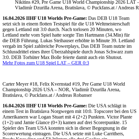
Nikitins #29, Pre Game U18 World Championship 2026 LAT 
Vladimír Dzurilla Arena, Bratislava, © Puckfans.at / Andreas 
16.04.2026 IIHF U18 Worlds Pre-Game:
Das DEB U18 Team
setzt sich in einem flotten Testspiel für die U18 Weltmeisterschaft
gegen Lettland mit 3:0 durch. Nach torlosen 20 Minuten, wo
Lettland mehr vom Spiel hatte sorgte Tim Hartmann (34.Min) für
die DEB Führung. Lukas Steihauser erhöhte in Minute 39. Lettland
vergab im Spiel zahlreiche Powerplays, Das DEB Team nutzte im
Schlussdrittel eines ihrer Überzahlspiele durch Jonas Schwarz zum
3:0. DEB Torhüter Max Bolle feierte damit auch ein Shutout.
Mehr Fotos zum U18 Spiel LAT – GER 0:3
Carter Meyer #18, Felix Kvernstad #19, Pre Game U18 World
Championship 2026 USA – NOR, Vladimír Dzurilla Arena,
Bratislava, © Puckfans.at / Andreas Robanser
16.04.2026 IIHF U18 Worlds Pre-Game:
Die USA schlägt in
einem Test in Bratislava Norgwegen mit 10:0. Topscorer bei den US
Amerikanern war Logan Stuart mit 4 (2+2) Punkten. Victor Plante
(1+2) und Jamie Glance (0+3) kamen auf drei Scorerpunkte. 15
Spieler des Team USA konnten sich in dieser Begegnung in die
Scorerwertung eintragen. Die USA setzte mit Luke Carrithers,