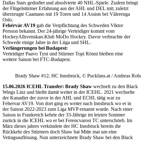
Dallas Stars gedraftet und absolvierte 40 NHL-Spiele. Zudem bringt
der Flügelstürmer Erfahrung aus der AHL und DEL mit; zuletzt
überzeugte Caamano mit 19 Toren und 14 Assists bei Vålerenga
Oslo.
Fehérvár AV19
gab die Verpflichtung des Schweden Viktor
Persson bekannt. Der 24-jährige Verteidiger kommt vom
HockeyAllsvenskan-Klub MoDo Hockey. Davor verbrachte der
Schwede einige Jahre in der Liiga und SHL.
Verlängerungen bei Budapest:
Verteidiger Paavo Tyni und Stürmer Topi Rönni bleiben eine
weitere Saison bei FTC-Budapest.
Brady Shaw #12, HC Innsbruck, © Puckfans.at / Andreas Rob
15.06.2026 ICEHL Transfer: Brady Shaw
wechselt zu den Black
Wings Linz und bleibt damit weiter in der ICEHL. 2021 wechselte
der Kanadier der zuvor in der AHL und ECHL tätig war zu
Fehervar AV19. Von dort ging es weiter nach Innsbruck wo er in
der Saison 2022-2023 zum Liga MVP ernannt wurde. Nach einer
Saison in Frankreich kehrte der 33-Jährige im letzten Sommer
zurück in die ICEHL wo er bei Ferencvarosi TC unterschrieb. Im
März dieses jahres verkündete der HC Innsbruck bereits die
Rückkehr des Stürmers doch Shaw bat Mitte mai um eine
Vetragsauflösung. Nun unterzeichnete Brady Shaw bei den Black