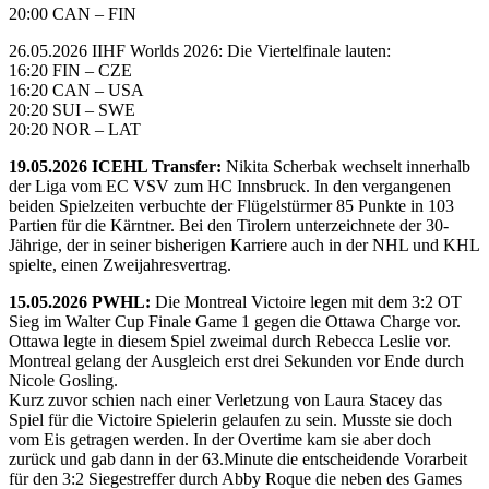
20:00 CAN – FIN
26.05.2026 IIHF Worlds 2026: Die Viertelfinale lauten:
16:20 FIN – CZE
16:20 CAN – USA
20:20 SUI – SWE
20:20 NOR – LAT
19.05.2026 ICEHL Transfer:
Nikita Scherbak wechselt innerhalb
der Liga vom EC VSV zum HC Innsbruck. In den vergangenen
beiden Spielzeiten verbuchte der Flügelstürmer 85 Punkte in 103
Partien für die Kärntner. Bei den Tirolern unterzeichnete der 30-
Jährige, der in seiner bisherigen Karriere auch in der NHL und KHL
spielte, einen Zweijahresvertrag.
15.05.2026 PWHL:
Die Montreal Victoire legen mit dem 3:2 OT
Sieg im Walter Cup Finale Game 1 gegen die Ottawa Charge vor.
Ottawa legte in diesem Spiel zweimal durch Rebecca Leslie vor.
Montreal gelang der Ausgleich erst drei Sekunden vor Ende durch
Nicole Gosling.
Kurz zuvor schien nach einer Verletzung von Laura Stacey das
Spiel für die Victoire Spielerin gelaufen zu sein. Musste sie doch
vom Eis getragen werden. In der Overtime kam sie aber doch
zurück und gab dann in der 63.Minute die entscheidende Vorarbeit
für den 3:2 Siegestreffer durch Abby Roque die neben des Games