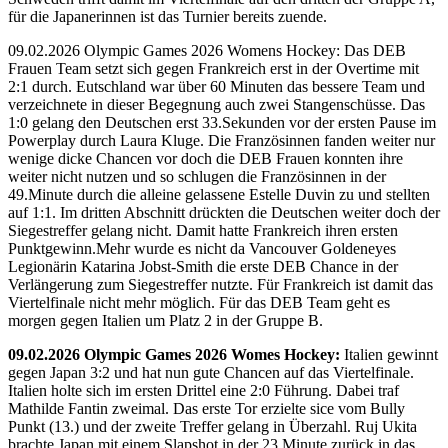
für die Japanerinnen ist das Turnier bereits zuende.
09.02.2026 Olympic Games 2026 Womens Hockey: Das DEB
Frauen Team setzt sich gegen Frankreich erst in der Overtime mit
2:1 durch. Eutschland war über 60 Minuten das bessere Team und
verzeichnete in dieser Begegnung auch zwei Stangenschüsse. Das
1:0 gelang den Deutschen erst 33.Sekunden vor der ersten Pause im
Powerplay durch Laura Kluge. Die Französinnen fanden weiter nur
wenige dicke Chancen vor doch die DEB Frauen konnten ihre
weiter nicht nutzen und so schlugen die Französinnen in der
49.Minute durch die alleine gelassene Estelle Duvin zu und stellten
auf 1:1. Im dritten Abschnitt drückten die Deutschen weiter doch der
Siegestreffer gelang nicht. Damit hatte Frankreich ihren ersten
Punktgewinn.Mehr wurde es nicht da Vancouver Goldeneyes
Legionärin Katarina Jobst-Smith die erste DEB Chance in der
Verlängerung zum Siegestreffer nutzte. Für Frankreich ist damit das
Viertelfinale nicht mehr möglich. Für das DEB Team geht es
morgen gegen Italien um Platz 2 in der Gruppe B.
09.02.2026 Olympic Games 2026 Womes Hockey:
Italien gewinnt
gegen Japan 3:2 und hat nun gute Chancen auf das Viertelfinale.
Italien holte sich im ersten Drittel eine 2:0 Führung. Dabei traf
Mathilde Fantin zweimal. Das erste Tor erzielte sice vom Bully
Punkt (13.) und der zweite Treffer gelang in Überzahl. Ruj Ukita
brachte Japan mit einem Slapshot in der 23.Minute zurück in das