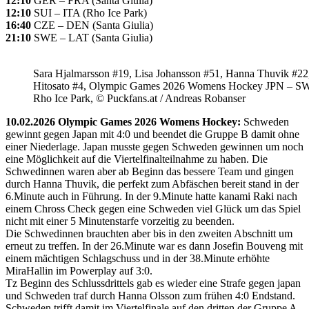
12:10
GER – FRA (Santa Giulia)
12:10
SUI – ITA (Rho Ice Park)
16:40
CZE – DEN (Santa Giulia)
21:10
SWE – LAT (Santa Giulia)
Sara Hjalmarsson #19, Lisa Johansson #51, Hanna Thuvik #22
Hitosato #4, Olympic Games 2026 Womens Hockey JPN – S
Rho Ice Park, © Puckfans.at / Andreas Robanser
10.02.2026 Olympic Games 2026 Womens Hockey:
Schweden
gewinnt gegen Japan mit 4:0 und beendet die Gruppe B damit ohne
einer Niederlage. Japan musste gegen Schweden gewinnen um noch
eine Möglichkeit auf die Viertelfinalteilnahme zu haben. Die
Schwedinnen waren aber ab Beginn das bessere Team und gingen
durch Hanna Thuvik, die perfekt zum Abfäschen bereit stand in der
6.Minute auch in Führung. In der 9.Minute hatte kanami Raki nach
einem Chross Check gegen eine Schweden viel Glück um das Spiel
nicht mit einer 5 Minutenstarfe vorzeitig zu beenden.
Die Schwedinnen brauchten aber bis in den zweiten Abschnitt um
erneut zu treffen. In der 26.Minute war es dann Josefin Bouveng mit
einem mächtigen Schlagschuss und in der 38.Minute erhöhte
MiraHallin im Powerplay auf 3:0.
Tz Beginn des Schlussdrittels gab es wieder eine Strafe gegen japan
und Schweden traf durch Hanna Olsson zum frühen 4:0 Endstand.
Schweden trifft damit im Viertelfinale auf den dritten der Gruppe A,