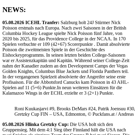
NEWS:
05.08.2026 ICEHL Tranfer:
Salzburg holt 24J Stürmer Nick
Poisson erstmals nach Europa. Nach zwei Saisonen in der British
Columbia Hockey League spielte Nick Poisson fünf Jahre, von
2020 bis 2025, für das Providence College in der NCAA. In 170
Spielen verbuchte er 109 (42+67) Scorerpunkte . Damit absolvierte
Poisson die zweitmeisten Spiele in der Geschichte des
Eishockeyprogramms. In seinen letzten beiden College-Saisonen
war er Assistenzkapitän und Kapitän. Während seiner College-Zeit
nahm der Kanadier zudem an den Development Camps der Vegas
Golden Knights, Columbus Blue Jackets und Florida Panthers teil.
In der vergangenen Spielzeit absolvierte der Angreifer seine erste
Profisaison. Für die Abbotsford Canucks kam Poisson in 43 AHL-
Spielen auf 11 (5+6) Punkte.In neun weiteren Einsätzen für die
Kalamazoo Wings in der ECHL erzielte er 3 (2+1) Punkte.
Roni Kuukasjarvi #9, Brooks DeMars #24, Patrik Joensuu #30
Gretzky Cup FIN – USA, Edmonton, © Puckfans.at / Andreas
05.08.2026 Hlinka Gretzky Cup:
Die USA holt sich den
Gruppensieg. Mit dem 4:1 Sieg über Finnland hält die USA nach