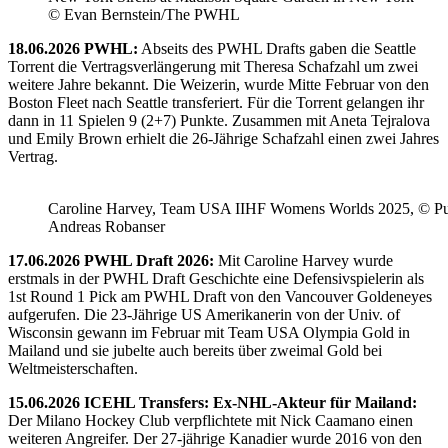
© Evan Bernstein/The PWHL
18.06.2026 PWHL:
Abseits des PWHL Drafts gaben die Seattle
Torrent die Vertragsverlängerung mit Theresa Schafzahl um zwei
weitere Jahre bekannt. Die Weizerin, wurde Mitte Februar von den
Boston Fleet nach Seattle transferiert. Für die Torrent gelangen ihr
dann in 11 Spielen 9 (2+7) Punkte. Zusammen mit Aneta Tejralova
und Emily Brown erhielt die 26-Jährige Schafzahl einen zwei Jahres
Vertrag.
Caroline Harvey, Team USA IIHF Womens Worlds 2025, © Puc
Andreas Robanser
17.06.2026 PWHL Draft 2026:
Mit Caroline Harvey wurde
erstmals in der PWHL Draft Geschichte eine Defensivspielerin als
1st Round 1 Pick am PWHL Draft von den Vancouver Goldeneyes
aufgerufen. Die 23-Jährige US Amerikanerin von der Univ. of
Wisconsin gewann im Februar mit Team USA Olympia Gold in
Mailand und sie jubelte auch bereits über zweimal Gold bei
Weltmeisterschaften.
15.06.2026 ICEHL Transfers: Ex-NHL-Akteur für Mailand:
Der Milano Hockey Club verpflichtete mit Nick Caamano einen
weiteren Angreifer. Der 27-jährige Kanadier wurde 2016 von den