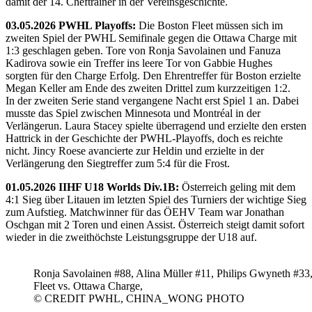
damit der 14. Cheftrainer in der Vereinsgeschichte.
03.05.2026 PWHL Playoffs:
Die Boston Fleet müssen sich im
zweiten Spiel der PWHL Semifinale gegen die Ottawa Charge mit
1:3 geschlagen geben. Tore von Ronja Savolainen und Fanuza
Kadirova sowie ein Treffer ins leere Tor von Gabbie Hughes
sorgten für den Charge Erfolg. Den Ehrentreffer für Boston erzielte
Megan Keller am Ende des zweiten Drittel zum kurzzeitigen 1:2.
In der zweiten Serie stand vergangene Nacht erst Spiel 1 an. Dabei
musste das Spiel zwischen Minnesota und Montréal in der
Verlängerun. Laura Stacey spielte überragend und erzielte den ersten
Hattrick in der Geschichte der PWHL-Playoffs, doch es reichte
nicht. Jincy Roese avancierte zur Heldin und erzielte in der
Verlängerung den Siegtreffer zum 5:4 für die Frost.
01.05.2026 IIHF U18 Worlds Div.1B:
Österreich geling mit dem
4:1 Sieg über Litauen im letzten Spiel des Turniers der wichtige Sieg
zum Aufstieg. Matchwinner für das ÖEHV Team war Jonathan
Oschgan mit 2 Toren und einen Assist. Österreich steigt damit sofort
wieder in die zweithöchste Leistungsgruppe der U18 auf.
Ronja Savolainen #88, Alina Müller #11, Philips Gwyneth #33
Fleet vs. Ottawa Charge,
© CREDIT PWHL, CHINA_WONG PHOTO