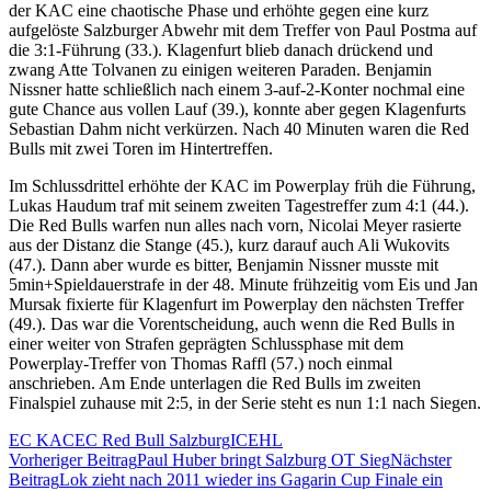
der KAC eine chaotische Phase und erhöhte gegen eine kurz
aufgelöste Salzburger Abwehr mit dem Treffer von Paul Postma auf
die 3:1-Führung (33.). Klagenfurt blieb danach drückend und
zwang Atte Tolvanen zu einigen weiteren Paraden. Benjamin
Nissner hatte schließlich nach einem 3-auf-2-Konter nochmal eine
gute Chance aus vollen Lauf (39.), konnte aber gegen Klagenfurts
Sebastian Dahm nicht verkürzen. Nach 40 Minuten waren die Red
Bulls mit zwei Toren im Hintertreffen.
Im Schlussdrittel erhöhte der KAC im Powerplay früh die Führung,
Lukas Haudum traf mit seinem zweiten Tagestreffer zum 4:1 (44.).
Die Red Bulls warfen nun alles nach vorn, Nicolai Meyer rasierte
aus der Distanz die Stange (45.), kurz darauf auch Ali Wukovits
(47.). Dann aber wurde es bitter, Benjamin Nissner musste mit
5min+Spieldauerstrafe in der 48. Minute frühzeitig vom Eis und Jan
Mursak fixierte für Klagenfurt im Powerplay den nächsten Treffer
(49.). Das war die Vorentscheidung, auch wenn die Red Bulls in
einer weiter von Strafen geprägten Schlussphase mit dem
Powerplay-Treffer von Thomas Raffl (57.) noch einmal
anschrieben. Am Ende unterlagen die Red Bulls im zweiten
Finalspiel zuhause mit 2:5, in der Serie steht es nun 1:1 nach Siegen.
EC KAC
EC Red Bull Salzburg
ICEHL
Beitragsnavigation
Vorheriger Beitrag
Paul Huber bringt Salzburg OT Sieg
Nächster
Beitrag
Lok zieht nach 2011 wieder ins Gagarin Cup Finale ein