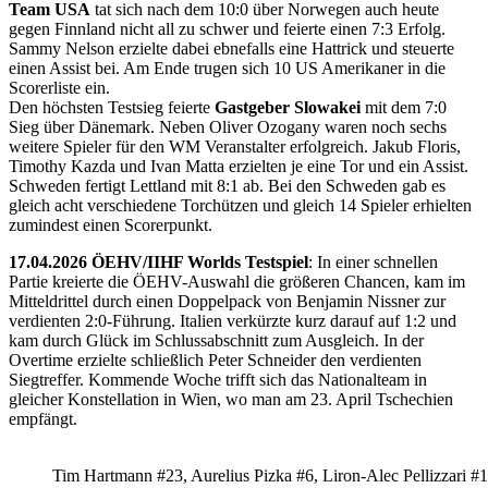
Team USA
tat sich nach dem 10:0 über Norwegen auch heute
gegen Finnland nicht all zu schwer und feierte einen 7:3 Erfolg.
Sammy Nelson erzielte dabei ebnefalls eine Hattrick und steuerte
einen Assist bei. Am Ende trugen sich 10 US Amerikaner in die
Scorerliste ein.
Den höchsten Testsieg feierte
Gastgeber Slowakei
mit dem 7:0
Sieg über Dänemark. Neben Oliver Ozogany waren noch sechs
weitere Spieler für den WM Veranstalter erfolgreich. Jakub Floris,
Timothy Kazda und Ivan Matta erzielten je eine Tor und ein Assist.
Schweden fertigt Lettland mit 8:1 ab. Bei den Schweden gab es
gleich acht verschiedene Torchützen und gleich 14 Spieler erhielten
zumindest einen Scorerpunkt.
17.04.2026 ÖEHV/IIHF Worlds Testspiel
: In einer schnellen
Partie kreierte die ÖEHV-Auswahl die größeren Chancen, kam im
Mitteldrittel durch einen Doppelpack von Benjamin Nissner zur
verdienten 2:0-Führung. Italien verkürzte kurz darauf auf 1:2 und
kam durch Glück im Schlussabschnitt zum Ausgleich. In der
Overtime erzielte schließlich Peter Schneider den verdienten
Siegtreffer. Kommende Woche trifft sich das Nationalteam in
gleicher Konstellation in Wien, wo man am 23. April Tschechien
empfängt.
Tim Hartmann #23, Aurelius Pizka #6, Liron-Alec Pellizzari #16