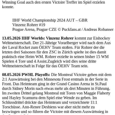
Winning Goal auch den ersten Victoire Treffer im Spiel erzielen
konnte.
IIHF World Championship 2024 AUT – GBR
Vinzenz Rohrer #19
Prague Arena, Prague CZE © Puckfans.at / Andreas Robanser
13.05.2026 IIHF Worlds: Vinzenz Rohrer
kommt zur Eishockey
Weltmeisterschaft. Der 21-Jährige Vorarlberger wird nach dem Aus
der Laval Rocket zum ÖEHV Team stoßen. Für Rohrer der die
letzten drei Saisonen für den ZSC in Zürich spielte ist dies damit
praktisch eine Heim WM. Rohrer erzielte in seinen bisher 15 WM
Spielen 4 Tore und 4 Assist.Zugleich wird dies seine dritte
Weltmeisterschaft in Folge für das ÖEHV Team sein.
08.05.2026 PWHL Playoffs:
Die Montreal Victoire gehen mit dem
2:1 Auswärtssieg bei den Minnesota Frost erstmals in der Serie in
Front. Das Heimteam ging in der Grand Casino Arena in St.Paul
durch Sidney Morin nach etwas mehr als drei Minuten in Führung.
Im zweiten Drittel gelang Montreal mit Toren von Maggie Flaherty
und Hayley Scamurra dem Spiel eine Wende zu geben. Im
Schlussdrittel drückte das Heimteam und verzeichnete 11:1
Torschüsse. Ann-Renee Desbiens war aber nicht mehr zu
bezwingen und so führen die Victoire mit diesem Auswärtssieg in