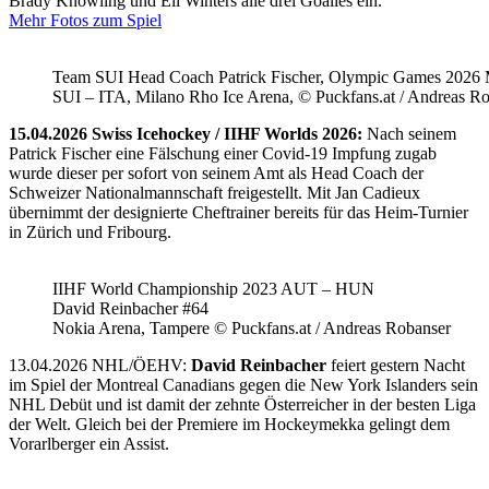
Brady Knowling und Eli Winters alle drei Goalies ein.
Mehr Fotos zum Spiel
Team SUI Head Coach Patrick Fischer, Olympic Games 202
SUI – ITA, Milano Rho Ice Arena, © Puckfans.at / Andreas R
15.04.2026 Swiss Icehockey / IIHF Worlds 2026:
Nach seinem
Patrick Fischer eine Fälschung einer Covid-19 Impfung zugab
wurde dieser per sofort von seinem Amt als Head Coach der
Schweizer Nationalmannschaft freigestellt. Mit Jan Cadieux
übernimmt der designierte Cheftrainer bereits für das Heim-Turnier
in Zürich und Fribourg.
IIHF World Championship 2023 AUT – HUN
David Reinbacher #64
Nokia Arena, Tampere © Puckfans.at / Andreas Robanser
13.04.2026 NHL/ÖEHV:
David Reinbacher
feiert gestern Nacht
im Spiel der Montreal Canadians gegen die New York Islanders sein
NHL Debüt und ist damit der zehnte Österreicher in der besten Liga
der Welt. Gleich bei der Premiere im Hockeymekka gelingt dem
Vorarlberger ein Assist.