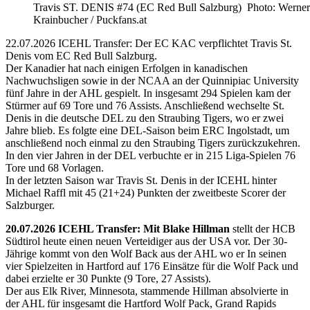
Travis ST. DENIS #74 (EC Red Bull Salzburg) Photo: Werner
Krainbucher / Puckfans.at
22.07.2026 ICEHL Transfer: Der EC KAC verpflichtet Travis St.
Denis vom EC Red Bull Salzburg.
Der Kanadier hat nach einigen Erfolgen in kanadischen
Nachwuchsligen sowie in der NCAA an der Quinnipiac University
fünf Jahre in der AHL gespielt. In insgesamt 294 Spielen kam der
Stürmer auf 69 Tore und 76 Assists. Anschließend wechselte St.
Denis in die deutsche DEL zu den Straubing Tigers, wo er zwei
Jahre blieb. Es folgte eine DEL-Saison beim ERC Ingolstadt, um
anschließend noch einmal zu den Straubing Tigers zurückzukehren.
In den vier Jahren in der DEL verbuchte er in 215 Liga-Spielen 76
Tore und 68 Vorlagen.
In der letzten Saison war Travis St. Denis in der ICEHL hinter
Michael Raffl mit 45 (21+24) Punkten der zweitbeste Scorer der
Salzburger.
20.07.2026 ICEHL Transfer: Mit Blake Hillman
stellt der HCB
Südtirol heute einen neuen Verteidiger aus der USA vor. Der 30-
Jährige kommt von den Wolf Back aus der AHL wo er In seinen
vier Spielzeiten in Hartford auf 176 Einsätze für die Wolf Pack und
dabei erzielte er 30 Punkte (9 Tore, 27 Assists).
Der aus Elk River, Minnesota, stammende Hillman absolvierte in
der AHL für insgesamt die Hartford Wolf Pack, Grand Rapids