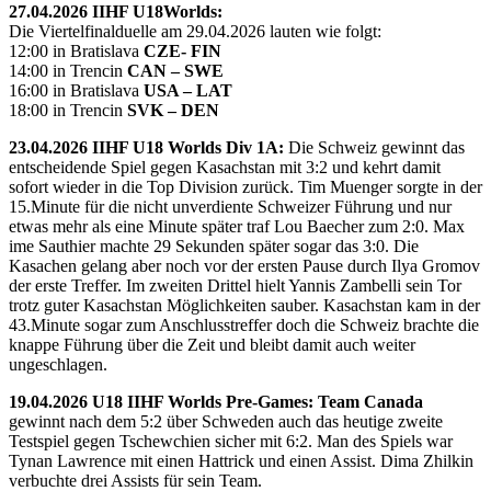
27.04.2026 IIHF U18Worlds:
Die Viertelfinalduelle am 29.04.2026 lauten wie folgt:
12:00 in Bratislava
CZE- FIN
14:00 in Trencin
CAN – SWE
16:00 in Bratislava
USA – LAT
18:00 in Trencin
SVK – DEN
23.04.2026 IIHF U18 Worlds Div 1A:
Die Schweiz gewinnt das
entscheidende Spiel gegen Kasachstan mit 3:2 und kehrt damit
sofort wieder in die Top Division zurück. Tim Muenger sorgte in der
15.Minute für die nicht unverdiente Schweizer Führung und nur
etwas mehr als eine Minute später traf Lou Baecher zum 2:0. Max
ime Sauthier machte 29 Sekunden später sogar das 3:0. Die
Kasachen gelang aber noch vor der ersten Pause durch Ilya Gromov
der erste Treffer. Im zweiten Drittel hielt Yannis Zambelli sein Tor
trotz guter Kasachstan Möglichkeiten sauber. Kasachstan kam in der
43.Minute sogar zum Anschlusstreffer doch die Schweiz brachte die
knappe Führung über die Zeit und bleibt damit auch weiter
ungeschlagen.
19.04.2026 U18 IIHF Worlds Pre-Games: Team Canada
gewinnt nach dem 5:2 über Schweden auch das heutige zweite
Testspiel gegen Tschewchien sicher mit 6:2. Man des Spiels war
Tynan Lawrence mit einen Hattrick und einen Assist. Dima Zhilkin
verbuchte drei Assists für sein Team.