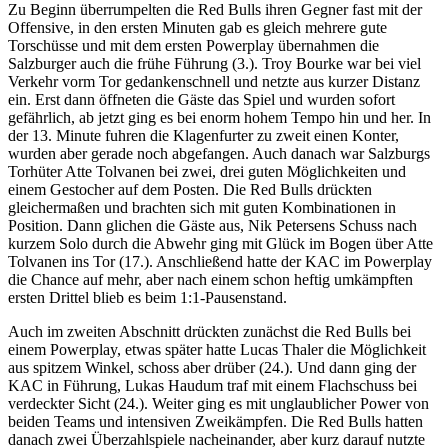
Zu Beginn überrumpelten die Red Bulls ihren Gegner fast mit der
Offensive, in den ersten Minuten gab es gleich mehrere gute
Torschüsse und mit dem ersten Powerplay übernahmen die
Salzburger auch die frühe Führung (3.). Troy Bourke war bei viel
Verkehr vorm Tor gedankenschnell und netzte aus kurzer Distanz
ein. Erst dann öffneten die Gäste das Spiel und wurden sofort
gefährlich, ab jetzt ging es bei enorm hohem Tempo hin und her. In
der 13. Minute fuhren die Klagenfurter zu zweit einen Konter,
wurden aber gerade noch abgefangen. Auch danach war Salzburgs
Torhüter Atte Tolvanen bei zwei, drei guten Möglichkeiten und
einem Gestocher auf dem Posten. Die Red Bulls drückten
gleichermaßen und brachten sich mit guten Kombinationen in
Position. Dann glichen die Gäste aus, Nik Petersens Schuss nach
kurzem Solo durch die Abwehr ging mit Glück im Bogen über Atte
Tolvanen ins Tor (17.). Anschließend hatte der KAC im Powerplay
die Chance auf mehr, aber nach einem schon heftig umkämpften
ersten Drittel blieb es beim 1:1-Pausenstand.
Auch im zweiten Abschnitt drückten zunächst die Red Bulls bei
einem Powerplay, etwas später hatte Lucas Thaler die Möglichkeit
aus spitzem Winkel, schoss aber drüber (24.). Und dann ging der
KAC in Führung, Lukas Haudum traf mit einem Flachschuss bei
verdeckter Sicht (24.). Weiter ging es mit unglaublicher Power von
beiden Teams und intensiven Zweikämpfen. Die Red Bulls hatten
danach zwei Überzahlspiele nacheinander, aber kurz darauf nutzte