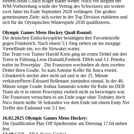
Herren-Head Coach Roger Bader weiter. Noch vor Beginn der
WM-Vorbereitung wurde der Vertrag des Schweizers um weitere
zwei Jahre bis Ende September 2028 verlängert. Die großen
gemeinsamen Ziele: sich weiter in der Top Division etablieren und
sich für die Olympischen Winterspiele 2030 qualifizieren.
Olympic Games Mens Hockey Quali Round:
Die deutschen Eishockeyspieler bestätigten ihre Favoritenrolle
gegen Frankreich. Nach einem 5:1-Sieg ziehen sie ins morgige
Viertelfinale ein, wo die Slowakei wartet.
Das Team von Trainer Harold Kreis ging im ersten Drittel mit drei
Toren in Führung.Leon Draisaitl,Frederik Tiffels und J.J. Peterka
trafen im Powerplay . Die Franzosen wechselten ab dem zweiten
Drittel ihren Goalie. So kam Antoine Keller für Junca ersetzt.
Gfrankreich steckte aber nicht auf und in der 25. Minute
verkürztePierre-Édouard Bellemare zumindest einmal. In der 48.
Minute sorgte Goalie Joshua Samanski wieder für Ruhe im DEB
Team als er in einem Powerplay einfach nicht zu bezwingen war.
Die Franzosen versuchten es am Ende sogar ohne Torhüter, doch
Nico Sturm stellte 56 Sekunden vor dem Ende mit einem Emty Net
Treffer den Endstand von 5:1 her.
16.02.2025 Olympic Games Mens Hockey:
Die Qualification Play Off Spieltermine am Dienstag 17.04 stehen
fest.