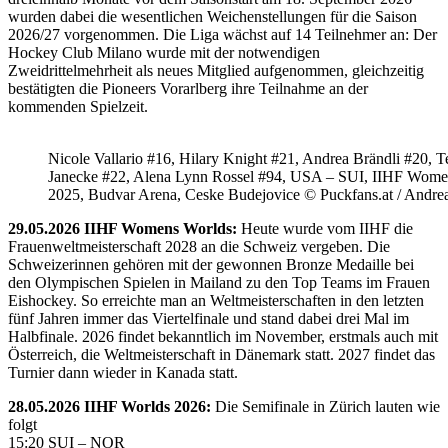
wurden dabei die wesentlichen Weichenstellungen für die Saison
2026/27 vorgenommen. Die Liga wächst auf 14 Teilnehmer an: Der
Hockey Club Milano wurde mit der notwendigen
Zweidrittelmehrheit als neues Mitglied aufgenommen, gleichzeitig
bestätigten die Pioneers Vorarlberg ihre Teilnahme an der
kommenden Spielzeit.
Nicole Vallario #16, Hilary Knight #21, Andrea Brändli #20, T
Janecke #22, Alena Lynn Rossel #94, USA – SUI, IIHF Wome
2025, Budvar Arena, Ceske Budejovice © Puckfans.at / Andre
29.05.2026 IIHF Womens Worlds:
Heute wurde vom IIHF die
Frauenweltmeisterschaft 2028 an die Schweiz vergeben. Die
Schweizerinnen gehören mit der gewonnen Bronze Medaille bei
den Olympischen Spielen in Mailand zu den Top Teams im Frauen
Eishockey. So erreichte man an Weltmeisterschaften in den letzten
fünf Jahren immer das Viertelfinale und stand dabei drei Mal im
Halbfinale. 2026 findet bekanntlich im November, erstmals auch mit
Österreich, die Weltmeisterschaft in Dänemark statt. 2027 findet das
Turnier dann wieder in Kanada statt.
28.05.2026 IIHF Worlds 2026:
Die Semifinale in Zürich lauten wie
folgt
15:20 SUI – NOR