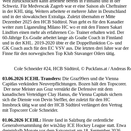
Welt zurückblicken kann arbeitete bereits in Finnland und in der
Schweiz. Für Medvescak Zagreb war er eine Saison als Cheftrainer
in der KHL tätig. Weiters arbeitete er mehrere Jahre in Deutschland
und in der slowakischen Extraliga. Zuletzt übernahm er Mitte
Dezember 2025 den HCB Südtirol. Nun geht es für den Kanadier
weiter zum Liganeuling Milano HC wo er mit den Finnen Sakari
Lindfors einen mehr als erfahrenen Co- Trainer erhalten wird. Der
60-Jährige Ex-Goalie arbeitet lange als Goalie Coach in Finnland
und in der KHL. 2019-2020 übte er die Doppelfunktion Co- und
GK Coach auch für den EC VSV aus. Die letzten drei Jahre war der
Finne für den norwegischen Top Klub Stavanger Oilers tätig.
Cole Schneider #24, HCB Südtirol, © Puckfans.at / Andreas R
03.06.2026 ICEHL Transfers:
Die Graz99ers und die Vienna
Capitlas verkünden Neuverpflichtungen. Bozen hält den Topscorer.
Der neue Meister aus Graz verstärkt die Defensive mit dem
kanadischen Verteidiger Clay Hanus, die Vienna Capitals sichern
sich die Dienste von Devin Steffler, der zuletzt für den HC
Innsbruck tätig war und der HCB Südtirol verlängert den Vertrag
mit Topscorer Cole Schneider.
01.06.2026 ICEHL:
Heute fand in Salzburg die ordentliche
Generalversammlung der win2day ICE Hockey League statt. Etwa
dreieinhalb Monate vor dem Saisonstart am 18. September 2026