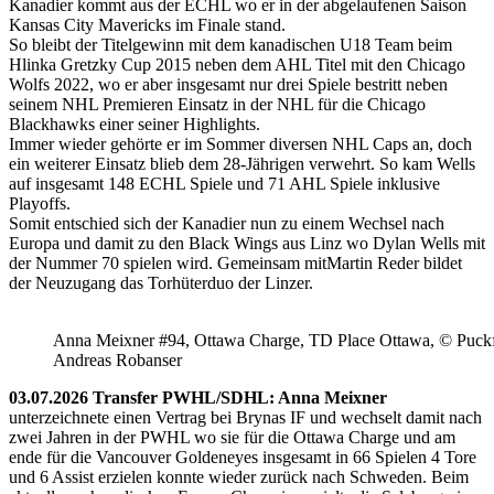
Kanadier kommt aus der ECHL wo er in der abgelaufenen Saison
Kansas City Mavericks im Finale stand.
So bleibt der Titelgewinn mit dem kanadischen U18 Team beim
Hlinka Gretzky Cup 2015 neben dem AHL Titel mit den Chicago
Wolfs 2022, wo er aber insgesamt nur drei Spiele bestritt neben
seinem NHL Premieren Einsatz in der NHL für die Chicago
Blackhawks einer seiner Highlights.
Immer wieder gehörte er im Sommer diversen NHL Caps an, doch
ein weiterer Einsatz blieb dem 28-Jährigen verwehrt. So kam Wells
auf insgesamt 148 ECHL Spiele und 71 AHL Spiele inklusive
Playoffs.
Somit entschied sich der Kanadier nun zu einem Wechsel nach
Europa und damit zu den Black Wings aus Linz wo Dylan Wells mit
der Nummer 70 spielen wird. Gemeinsam mitMartin Reder bildet
der Neuzugang das Torhüterduo der Linzer.
Anna Meixner #94, Ottawa Charge, TD Place Ottawa, © Puckfa
Andreas Robanser
03.07.2026 Transfer PWHL/SDHL: Anna Meixner
unterzeichnete einen Vertrag bei Brynas IF und wechselt damit nach
zwei Jahren in der PWHL wo sie für die Ottawa Charge und am
ende für die Vancouver Goldeneyes insgesamt in 66 Spielen 4 Tore
und 6 Assist erzielen konnte wieder zurück nach Schweden. Beim