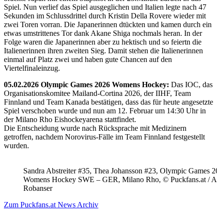
Spiel. Nun verlief das Spiel ausgeglichen und Italien legte nach 47
Sekunden im Schlussdrittel durch Kristin Della Rovere wieder mit
zwei Toren vorran. Die Japanerinnen dtückten und kamen durch ein
etwas umstrittenes Tor dank Akane Shiga nochmals heran. In der
Folge waren die Japanerinnen aber zu hektisch und so feiertn die
Italienerinnen ihren zweiten Sieg. Damit stehen die Italienerinnen
einmal auf Platz zwei und haben gute Chancen auf den
Viertelfinaleinzug.
05.02.2026 Olympic Games 2026 Womens Hockey:
Das IOC, das
Organisationskomitee Mailand-Cortina 2026, der IIHF, Team
Finnland und Team Kanada bestätigen, dass das für heute angesetzte
Spiel verschoben wurde und nun am 12. Februar um 14:30 Uhr in
der Milano Rho Eishockeyarena stattfindet.
Die Entscheidung wurde nach Rücksprache mit Medizinern
getroffen, nachdem Norovirus-Fälle im Team Finnland festgestellt
wurden.
Sandra Abstreiter #35, Thea Johansson #23, Olympic Games 
Womens Hockey SWE – GER, Milano Rho, © Puckfans.at / A
Robanser
Zum Puckfans.at News Archiv