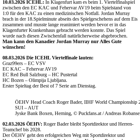
10.03.2026 ICEHL:
In Klagenfurt kam es beim 1. Viertelfinalspiel
zwischen den EC KAC und Fehervar AV19 beim Spielstand von
1:0 für den KAC zu einen medizinischen Notfall. Jordan Murray
brach in der 18.Spielminute abseits des Spielgeschehens auf dem Eis
zusammen und musste lange reanimiert werden bevor er in das
Klagenfurter Krankenhaus gebracht werden konnte. Das Spiel
wurde nach diesen Zwischenfall natürlicherweise abgebrochen.
Man kann den Kanadier Jordan Murray nur Alles Gute
wünschen!
08.03.2026 Die ICEHL Viertelfinale lauten:
Graz99ers – EC VSV
EC KAC – Fehervar AV19
EC Red Bull Salzburg – HC Pustertal
HC Bozen – Olimpija Ljubljana.
Erster Spieltag der Best of 7 Serie am Dienstag.
ÖEHV Head Coach Roger Bader, IIHF World Championship 
SUI – AUT
Jyske Bank Boxen, Herning, © Puckfans.at / Andreas Robanse
02.03.2026 ÖEHV:
Roger Bader bleibt Sportdirektor und Herren-
Teamchef bis 2028.
Der ÖEHV geht den erfolgreichen Weg mit Sportdirektor und