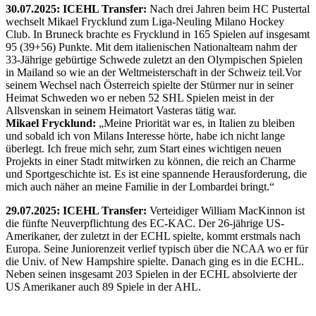
30.07.2025: ICEHL Transfer:
Nach drei Jahren beim HC Pustertal
wechselt Mikael Frycklund zum Liga-Neuling Milano Hockey
Club. In Bruneck brachte es Frycklund in 165 Spielen auf insgesamt
95 (39+56) Punkte. Mit dem italienischen Nationalteam nahm der
33-Jährige gebürtige Schwede zuletzt an den Olympischen Spielen
in Mailand so wie an der Weltmeisterschaft in der Schweiz teil.Vor
seinem Wechsel nach Österreich spielte der Stürmer nur in seiner
Heimat Schweden wo er neben 52 SHL Spielen meist in der
Allsvenskan in seinem Heimatort Vasteras tätig war.
Mikael Frycklund:
„Meine Priorität war es, in Italien zu bleiben
und sobald ich von Milans Interesse hörte, habe ich nicht lange
überlegt. Ich freue mich sehr, zum Start eines wichtigen neuen
Projekts in einer Stadt mitwirken zu können, die reich an Charme
und Sportgeschichte ist. Es ist eine spannende Herausforderung, die
mich auch näher an meine Familie in der Lombardei bringt.“
29.07.2025: ICEHL Transfer:
Verteidiger William MacKinnon ist
die fünfte Neuverpflichtung des EC-KAC. Der 26-jährige US-
Amerikaner, der zuletzt in der ECHL spielte, kommt erstmals nach
Europa. Seine Juniorenzeit verlief typisch über die NCAA wo er für
die Univ. of New Hampshire spielte. Danach ging es in die ECHL.
Neben seinen insgesamt 203 Spielen in der ECHL absolvierte der
US Amerikaner auch 89 Spiele in der AHL.