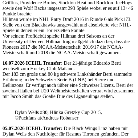
Griffins, Providence Bruins, Stockton Heat und Rockford IceHogs
sowie den Wolf Backs insgesamt 293 Spiele wobei er es auf 13+46
Punkte brachte.
Hillman wurde im NHL Entry Draft 2016 in Runde 6 als Pick173.
Stelle von den Blackhawks ausgewählt und absolvierte vier NHL-
Spiele in denen er ein Tor erzielten konnte.
Vor seinem Profidebüt spielte Hillman drei Saisons an der
University of Denver. Hillman trug maßgeblich dazu bei, dass die
Pioneers 2017 die NCAA-Meisterschaft, 2016/17 die NCAA-
Meisterschaft und 2018 die NCAA-Meisterschaft gewannen.
16.07.2026 ICEHL Transfer:
Der 21-jährige Edoardo Berti
wechselt zum Hockey Club Mailand.
Der 183 cm große und 80 kg schwere Linkshänder Berti sammelte
Erfahrung in der Schweizer Serie B (LNB) bei Sierre und
Bellinzona. Er verfügt auch üüber eine Schweizer Lizenz. Berti der
zweimal Italien bei U20 Weltmeisterschaften vertrat wird zusammen
mit Jacob Smith das Goalie Due des Liganeulings stellen.
Dylan Wells #30, Hlinka Gretzky Cup 2015,
©Puckfans.at/Andreas Robanser
05.07.2026 ICEHL Transfer:
Die Black Wings Linz haben mit
Dylan Wells den Nachfolger für Rasmus Tirronen gefunden. Der