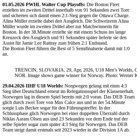
01.05.2026 PWHL Walter Cup Playoffs:
Die Boston Fleet
erzielten im zweiten Drittel innerhalb von 91 Sekunden zwei Tore
und sicherten sich damit einen 2:1-Sieg gegen die Ottawa Charge.
Alina Müller erzielte dabei den Ausgleich. Die Schweizerin Alina
Müller wurde im zweiten Drittel aber zur Matchwinnerin für
Boston. In der 38.Minute erzielte sie mit einem Schuss ins lange
Kreuzeck den Ausgleich und 91 Sekunden später lieferte sie den
Assist für Jamie Lee Rattray zum frühen 2:1 Endstand.
Die Boston Fleet führen die Best of 5 Semifinalserie damit mit 1:0
an.
TRENCIN, SLOVAKIA, 29, Apr, 2026, U18 Men’s Worlds, 
NOR. Image shows game winner for Norway. Photo: Werner K
29.04.2026 IIHF U18 Worlds:
Norgwegen gelang mit einm 4:3
Sieg über Deutschland erneut im Relegationsspiel der Klassenerhalt.
Norwegen lag in diesem Spiel bereits mit 2:0 voran. Das DEB Team
glich durch zwei Tore von Max Calce aus und in der 54.Minute
sorgte Luis Becker sogar für den Führungstreffer. In der
Schlussphase glich Norwegen bei einer doppelten Überzahl durch
Niklas Aaram Olsen aus und 23 Sekunden vor dem Ende traf der
selbe Spieler sogar zum später 4:3 Sieg für Norwegen. Das DEB
Team steigt damit erstmals seit 2023 wieder in die Division 1A ab.