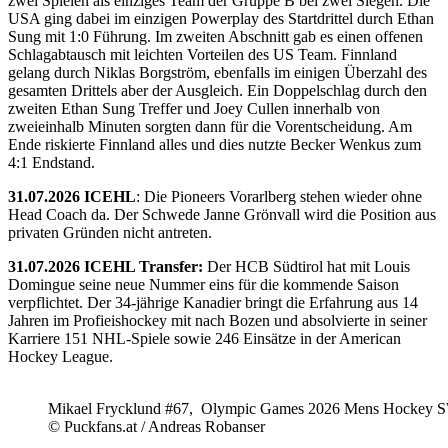
zwei Spielen als einziges Team der Gruppe B bei zwei Siegen. Die
USA ging dabei im einzigen Powerplay des Startdrittel durch Ethan
Sung mit 1:0 Führung. Im zweiten Abschnitt gab es einen offenen
Schlagabtausch mit leichten Vorteilen des US Team. Finnland
gelang durch Niklas Borgström, ebenfalls im einigen Überzahl des
gesamten Drittels aber der Ausgleich. Ein Doppelschlag durch den
zweiten Ethan Sung Treffer und Joey Cullen innerhalb von
zweieinhalb Minuten sorgten dann für die Vorentscheidung. Am
Ende riskierte Finnland alles und dies nutzte Becker Wenkus zum
4:1 Endstand.
31.07.2026 ICEHL
: Die Pioneers Vorarlberg stehen wieder ohne
Head Coach da. Der Schwede Janne Grönvall wird die Position aus
privaten Gründen nicht antreten.
31.07.2026 ICEHL Transfer:
Der HCB Südtirol hat mit Louis
Domingue seine neue Nummer eins für die kommende Saison
verpflichtet. Der 34-jährige Kanadier bringt die Erfahrung aus 14
Jahren im Profieishockey mit nach Bozen und absolvierte in seiner
Karriere 151 NHL-Spiele sowie 246 Einsätze in der American
Hockey League.
Mikael Frycklund #67, Olympic Games 2026 Mens Hockey 
© Puckfans.at / Andreas Robanser