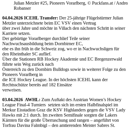
Julian Metzler #25, Pioneers Vorarlberg, © Puckfans.at / Andre
Robanser
04.04.2026 ICEHL Transfer:
Der 25-jährige Flügelstürmer Julian
Metzler unterzeichnete beim EC VSV einen Vertrag
über zwei Jahre und möchte in Villach den nächsten Schritt in seiner
Karriere setzen.
Der gebürtige Vorarlberger durchlief Teile seiner
Nachwuchsausbildung beim Dornbirner EC,
ehe es ihn früh in die Schweiz zog, wo er in Nachwuchsligen für
den Rheinthaler SC auflief.
Über die Stationen RB Hockey Akademie und EC Bregenzerwald
führte sein Weg zurück nach
Österreich zu den Dornbirn Bulldogs sowie in weiterer Folge zu den
Pioneers Vorarlberg in
die ICE Hockey League. In der höchsten ICEHL kann der
Rechtsschütze bereits auf 182 Einsätze
verweisen.
03.04.2026 AWHL:
Zum Auftakt des Austrian Women’s Hockey
League Final-4 Turniers setzten sich im ersten Halbfinalspiel im
Merkur Eisstadion Graz die KSV Highlanders gegen die VSV Lady
Hawks mit 2:1 durch. Im zweiten Semifinale sorgten die Lakers
Kärnten für die große Überraschung und rangen – angeführt von
Torfrau Davina Falmbigl – den amtierenden Meister Sabres St.