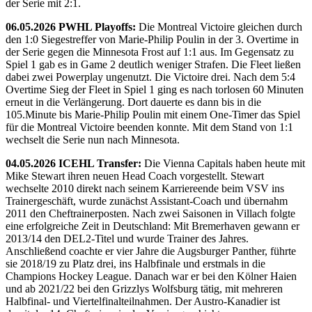
der Serie mit 2:1.
06.05.2026 PWHL Playoffs:
Die Montreal Victoire gleichen durch
den 1:0 Siegestreffer von Marie-Philip Poulin in der 3. Overtime in
der Serie gegen die Minnesota Frost auf 1:1 aus. Im Gegensatz zu
Spiel 1 gab es in Game 2 deutlich weniger Strafen. Die Fleet ließen
dabei zwei Powerplay ungenutzt. Die Victoire drei. Nach dem 5:4
Overtime Sieg der Fleet in Spiel 1 ging es nach torlosen 60 Minuten
erneut in die Verlängerung. Dort dauerte es dann bis in die
105.Minute bis Marie-Philip Poulin mit einem One-Timer das Spiel
für die Montreal Victoire beenden konnte. Mit dem Stand von 1:1
wechselt die Serie nun nach Minnesota.
04.05.2026 ICEHL Transfer:
Die Vienna Capitals haben heute mit
Mike Stewart ihren neuen Head Coach vorgestellt. Stewart
wechselte 2010 direkt nach seinem Karriereende beim VSV ins
Trainergeschäft, wurde zunächst Assistant-Coach und übernahm
2011 den Cheftrainerposten. Nach zwei Saisonen in Villach folgte
eine erfolgreiche Zeit in Deutschland: Mit Bremerhaven gewann er
2013/14 den DEL2-Titel und wurde Trainer des Jahres.
Anschließend coachte er vier Jahre die Augsburger Panther, führte
sie 2018/19 zu Platz drei, ins Halbfinale und erstmals in die
Champions Hockey League. Danach war er bei den Kölner Haien
und ab 2021/22 bei den Grizzlys Wolfsburg tätig, mit mehreren
Halbfinal- und Viertelfinalteilnahmen. Der Austro-Kanadier ist