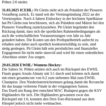
Pölten 2:0 nieder.
31.03.2025 ICEHL:
Pit Gleim zieht sich als Präsident der Pioneers
Vorarlberg zurück. Er stand seit der Vereinsgründung 2022 an der
Vereinsspitze. Nach 4 Jahren Eishockey in der höchsten Spielklasse
hat Pit Gleim nun beschlossen, sich als Präsident und Mäzen bei den
Pioneers Vorarlberg zurückzuziehen. Pit Gleim begründet den
Rückzug damit, dass sich die sportlichen Rahmenbedingungen als
auch die wirtschaftlichen Voraussetzungen von Jahr zu Jahr
geändert haben. Die Kosten um den Profispielbetrieb aufrecht zu
erhalten und dabei auch sportlich konkurrenzfähig zu sein, sind
stetig gestiegen. Pit Gleim hält sein persönliches und finanzielles
Engagement für nicht mehr sinnvoll und wird für einen ordentlichen
Abschluss seiner Ära sorgen.
29.03.2026 EWHL/ Womens Hockey:
Die Sabres St. Pölten setzten sich auch im Rückspiel des EWHL
Finals gegen Aisulu Almaty mit 3:1 durch und krönten sich damit
mit einen gesamtscore von 6:2 zum siebenten Mal zum EWHL
Champion. Den Niederösterreicherinnen gelang damit die Revanche
für das knapp verlorene Finale in der vergangenen Saison.
Das Duell um Rang drei entschied MAC Budapest gegen die KSV
Highlanders für sich. Die Highlanders gewannen zwar das
Rückspiel mit 1:0, konnten den Drei-Tore-Rückstand aus dem
Hinspiel jedoch nicht mehr wettmachen.