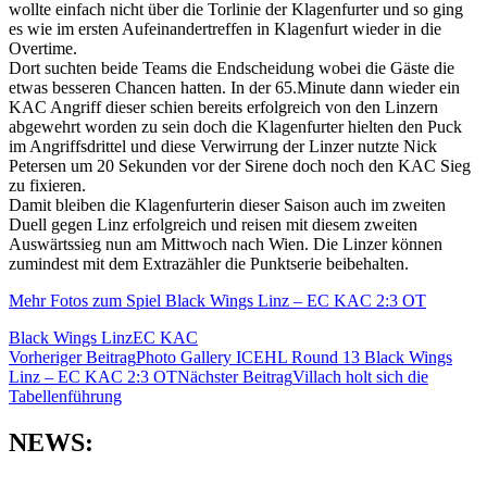
wollte einfach nicht über die Torlinie der Klagenfurter und so ging
es wie im ersten Aufeinandertreffen in Klagenfurt wieder in die
Overtime.
Dort suchten beide Teams die Endscheidung wobei die Gäste die
etwas besseren Chancen hatten. In der 65.Minute dann wieder ein
KAC Angriff dieser schien bereits erfolgreich von den Linzern
abgewehrt worden zu sein doch die Klagenfurter hielten den Puck
im Angriffsdrittel und diese Verwirrung der Linzer nutzte Nick
Petersen um 20 Sekunden vor der Sirene doch noch den KAC Sieg
zu fixieren.
Damit bleiben die Klagenfurterin dieser Saison auch im zweiten
Duell gegen Linz erfolgreich und reisen mit diesem zweiten
Auswärtssieg nun am Mittwoch nach Wien. Die Linzer können
zumindest mit dem Extrazähler die Punktserie beibehalten.
Mehr Fotos zum Spiel Black Wings Linz – EC KAC 2:3 OT
Black Wings Linz
EC KAC
Beitragsnavigation
Vorheriger Beitrag
Photo Gallery ICEHL Round 13 Black Wings
Linz – EC KAC 2:3 OT
Nächster Beitrag
Villach holt sich die
Tabellenführung
NEWS: