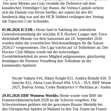
Der neue Meister aus Graz verstärkt die Defensive mit dem
kanadischen Verteidiger Clay Hanus, die Vienna Capitals sichern
sich die Dienste von Devin Steffler, der zuletzt für den HC
Innsbruck tätig war und der HCB Südtirol verlängert den Vertrag
mit Topscorer Cole Schneider.
01.06.2026 ICEHL:
Heute fand in Salzburg die ordentliche
Generalversammlung der win2day ICE Hockey League statt. Etwa
dreieinhalb Monate vor dem Saisonstart am 18. September 2026
wurden dabei die wesentlichen Weichenstellungen für die Saison
2026/27 vorgenommen. Die Liga wächst auf 14 Teilnehmer an: Der
Hockey Club Milano wurde mit der notwendigen
Zweidrittelmehrheit als neues Mitglied aufgenommen, gleichzeitig
bestätigten die Pioneers Vorarlberg ihre Teilnahme an der
kommenden Spielzeit.
Nicole Vallario #16, Hilary Knight #21, Andrea Brändli #20, T
Janecke #22, Alena Lynn Rossel #94, USA – SUI, IIHF Wome
2025, Budvar Arena, Ceske Budejovice © Puckfans.at / Andre
29.05.2026 IIHF Womens Worlds:
Heute wurde vom IIHF die
Frauenweltmeisterschaft 2028 an die Schweiz vergeben. Die
Schweizerinnen gehören mit der gewonnen Bronze Medaille bei
den Olympischen Spielen in Mailand zu den Top Teams im Frauen