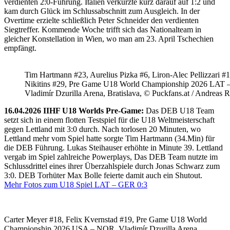
verdienten 2:0-Führung. Italien verkürzte kurz darauf auf 1:2 und
kam durch Glück im Schlussabschnitt zum Ausgleich. In der
Overtime erzielte schließlich Peter Schneider den verdienten
Siegtreffer. Kommende Woche trifft sich das Nationalteam in
gleicher Konstellation in Wien, wo man am 23. April Tschechien
empfängt.
Tim Hartmann #23, Aurelius Pizka #6, Liron-Alec Pellizzari #16
Nikitins #29, Pre Game U18 World Championship 2026 LAT 
Vladimír Dzurilla Arena, Bratislava, © Puckfans.at / Andreas 
16.04.2026 IIHF U18 Worlds Pre-Game:
Das DEB U18 Team
setzt sich in einem flotten Testspiel für die U18 Weltmeisterschaft
gegen Lettland mit 3:0 durch. Nach torlosen 20 Minuten, wo
Lettland mehr vom Spiel hatte sorgte Tim Hartmann (34.Min) für
die DEB Führung. Lukas Steihauser erhöhte in Minute 39. Lettland
vergab im Spiel zahlreiche Powerplays, Das DEB Team nutzte im
Schlussdrittel eines ihrer Überzahlspiele durch Jonas Schwarz zum
3:0. DEB Torhüter Max Bolle feierte damit auch ein Shutout.
Mehr Fotos zum U18 Spiel LAT – GER 0:3
Carter Meyer #18, Felix Kvernstad #19, Pre Game U18 World
Championship 2026 USA – NOR, Vladimír Dzurilla Arena,