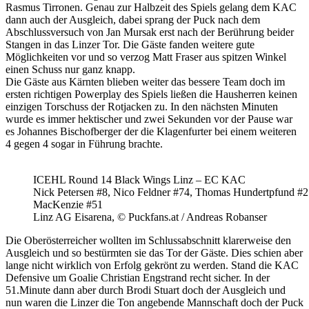
Rasmus Tirronen. Genau zur Halbzeit des Spiels gelang dem KAC
dann auch der Ausgleich, dabei sprang der Puck nach dem
Abschlussversuch von Jan Mursak erst nach der Berührung beider
Stangen in das Linzer Tor. Die Gäste fanden weitere gute
Möglichkeiten vor und so verzog Matt Fraser aus spitzen Winkel
einen Schuss nur ganz knapp.
Die Gäste aus Kärnten blieben weiter das bessere Team doch im
ersten richtigen Powerplay des Spiels ließen die Hausherren keinen
einzigen Torschuss der Rotjacken zu. In den nächsten Minuten
wurde es immer hektischer und zwei Sekunden vor der Pause war
es Johannes Bischofberger der die Klagenfurter bei einem weiteren
4 gegen 4 sogar in Führung brachte.
ICEHL Round 14 Black Wings Linz – EC KAC
Nick Petersen #8, Nico Feldner #74, Thomas Hundertpfund #2
MacKenzie #51
Linz AG Eisarena, © Puckfans.at / Andreas Robanser
Die Oberösterreicher wollten im Schlussabschnitt klarerweise den
Ausgleich und so bestürmten sie das Tor der Gäste. Dies schien aber
lange nicht wirklich von Erfolg gekrönt zu werden. Stand die KAC
Defensive um Goalie Christian Engstrand recht sicher. In der
51.Minute dann aber durch Brodi Stuart doch der Ausgleich und
nun waren die Linzer die Ton angebende Mannschaft doch der Puck