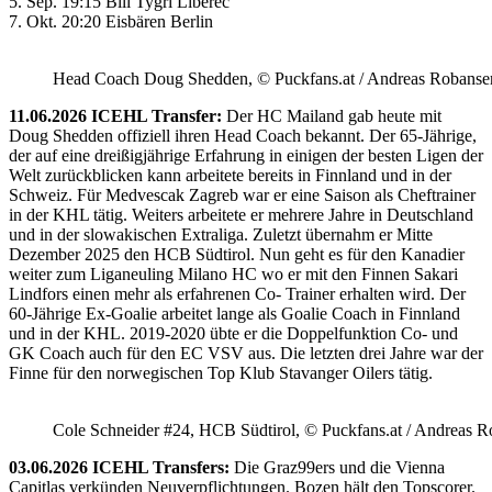
5. Sep. 19:15 Bili Tygri Liberec
7. Okt. 20:20 Eisbären Berlin
Head Coach Doug Shedden, © Puckfans.at / Andreas Robanse
11.06.2026 ICEHL Transfer:
Der HC Mailand gab heute mit
Doug Shedden offiziell ihren Head Coach bekannt. Der 65-Jährige,
der auf eine dreißigjährige Erfahrung in einigen der besten Ligen der
Welt zurückblicken kann arbeitete bereits in Finnland und in der
Schweiz. Für Medvescak Zagreb war er eine Saison als Cheftrainer
in der KHL tätig. Weiters arbeitete er mehrere Jahre in Deutschland
und in der slowakischen Extraliga. Zuletzt übernahm er Mitte
Dezember 2025 den HCB Südtirol. Nun geht es für den Kanadier
weiter zum Liganeuling Milano HC wo er mit den Finnen Sakari
Lindfors einen mehr als erfahrenen Co- Trainer erhalten wird. Der
60-Jährige Ex-Goalie arbeitet lange als Goalie Coach in Finnland
und in der KHL. 2019-2020 übte er die Doppelfunktion Co- und
GK Coach auch für den EC VSV aus. Die letzten drei Jahre war der
Finne für den norwegischen Top Klub Stavanger Oilers tätig.
Cole Schneider #24, HCB Südtirol, © Puckfans.at / Andreas R
03.06.2026 ICEHL Transfers:
Die Graz99ers und die Vienna
Capitlas verkünden Neuverpflichtungen. Bozen hält den Topscorer.