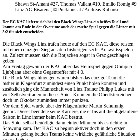
Shawn St-Amant #27, Thomas Vallant #10, Emilio Romig #9
Linz AG Eisarena, © Puckfans.at / Andreas Robanser
Der EC KAC lieferte sich bei den Black Wings Linz ein heißes Duell und
konnte am Ende in der Overtime auch das zweite Spiel gegen die Linzer mit
3:2 für sich entscheiden.
Die Black Wings Linz trafen heute auf den EC KAC, diese reisten
mit einem einzigen Sieg aus den bisherigen sechs Auswärtsspielen
an. Zuletzt mussten sich die Rotjacken sogar in Graz geschlagen
geben.
Am Freitag gewann der KAC aber das Heimspiel gegen Olimpija
Ljubljana aber ohne Gegentreffer mit 4:0.
Die Black Wings hingegen waren bisher das einzige Team die
bisher in Klagenfurt zumindest einen Punkt holen konnten und
zusätzlich ging die Mannschaft von Linz Trainer Philipp Lukas mit
viel Selbstvertrauen in dieses Spiel. Konnten die Oberösterreicher
doch im Oktober zumindest immer punkten.
Vor dem Spiel wurde aber der Klagenfurter Martin Schumnig
geehrt. Dieser beendete seine Karriere, die er bis auf die abgelaufene
Saison in Linz immer beim KAC bestritt.
Das Spiel selbst benödigte dann einige Minuten bis es richtig in
Schwung kam. Der KAC zu beginn aktiver doch in den ersten
Minuten gelang beiden Teams keine wirkliche gefährliche Situation
zu erarbeiten.