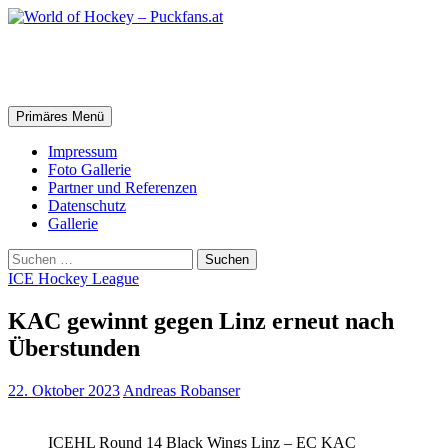
Zum
Inhalt
springen
World of Hockey – Puckfans.at
Suchen
Primäres Menü
Impressum
Foto Gallerie
Partner und Referenzen
Datenschutz
Gallerie
Suchen
nach:
ICE Hockey League
KAC gewinnt gegen Linz erneut nach
Überstunden
22. Oktober 2023
Andreas Robanser
ICEHL Round 14 Black Wings Linz – EC KAC