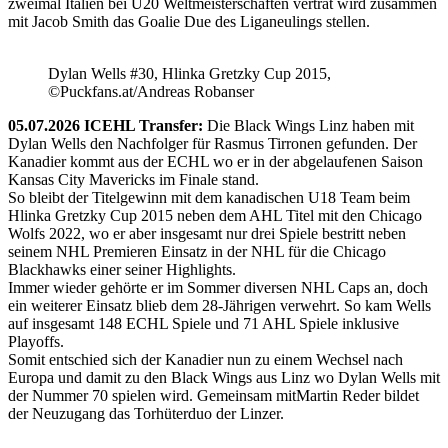
zweimal Italien bei U20 Weltmeisterschaften vertrat wird zusammen
mit Jacob Smith das Goalie Due des Liganeulings stellen.
Dylan Wells #30, Hlinka Gretzky Cup 2015,
©Puckfans.at/Andreas Robanser
05.07.2026 ICEHL Transfer:
Die Black Wings Linz haben mit
Dylan Wells den Nachfolger für Rasmus Tirronen gefunden. Der
Kanadier kommt aus der ECHL wo er in der abgelaufenen Saison
Kansas City Mavericks im Finale stand.
So bleibt der Titelgewinn mit dem kanadischen U18 Team beim
Hlinka Gretzky Cup 2015 neben dem AHL Titel mit den Chicago
Wolfs 2022, wo er aber insgesamt nur drei Spiele bestritt neben
seinem NHL Premieren Einsatz in der NHL für die Chicago
Blackhawks einer seiner Highlights.
Immer wieder gehörte er im Sommer diversen NHL Caps an, doch
ein weiterer Einsatz blieb dem 28-Jährigen verwehrt. So kam Wells
auf insgesamt 148 ECHL Spiele und 71 AHL Spiele inklusive
Playoffs.
Somit entschied sich der Kanadier nun zu einem Wechsel nach
Europa und damit zu den Black Wings aus Linz wo Dylan Wells mit
der Nummer 70 spielen wird. Gemeinsam mitMartin Reder bildet
der Neuzugang das Torhüterduo der Linzer.