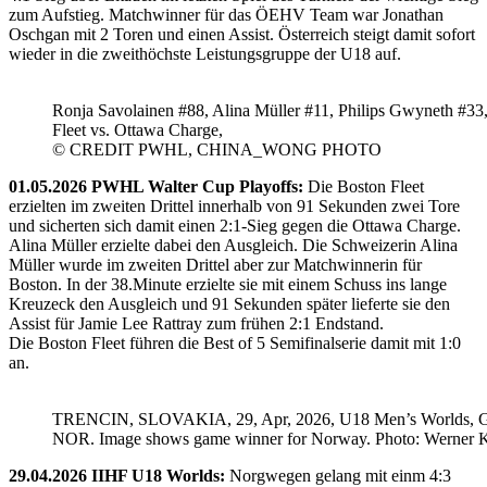
zum Aufstieg. Matchwinner für das ÖEHV Team war Jonathan
Oschgan mit 2 Toren und einen Assist. Österreich steigt damit sofort
wieder in die zweithöchste Leistungsgruppe der U18 auf.
Ronja Savolainen #88, Alina Müller #11, Philips Gwyneth #33
Fleet vs. Ottawa Charge,
© CREDIT PWHL, CHINA_WONG PHOTO
01.05.2026 PWHL Walter Cup Playoffs:
Die Boston Fleet
erzielten im zweiten Drittel innerhalb von 91 Sekunden zwei Tore
und sicherten sich damit einen 2:1-Sieg gegen die Ottawa Charge.
Alina Müller erzielte dabei den Ausgleich. Die Schweizerin Alina
Müller wurde im zweiten Drittel aber zur Matchwinnerin für
Boston. In der 38.Minute erzielte sie mit einem Schuss ins lange
Kreuzeck den Ausgleich und 91 Sekunden später lieferte sie den
Assist für Jamie Lee Rattray zum frühen 2:1 Endstand.
Die Boston Fleet führen die Best of 5 Semifinalserie damit mit 1:0
an.
TRENCIN, SLOVAKIA, 29, Apr, 2026, U18 Men’s Worlds, 
NOR. Image shows game winner for Norway. Photo: Werner K
29.04.2026 IIHF U18 Worlds:
Norgwegen gelang mit einm 4:3