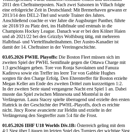
2011 den Cheftrainerposten. Nach zwei Saisonen in Villach folgte
eine erfolgreiche Zeit in Deutschland: Mit Bremerhaven gewann er
2013/14 den DEL2-Titel und wurde Trainer des Jahres.
Anschließend coachte er vier Jahre die Augsburger Panther, führte
sie 2018/19 zu Platz drei, ins Halbfinale und erstmals in die
Champions Hockey League. Danach war er bei den Kölner Haien
und ab 2021/22 bei den Grizzlys Wolfsburg tätig, mit mehreren
Halbfinal- und Viertelfinalteilnahmen. Der Austro-Kanadier ist
damit der 14. Cheftrainer in der Vereinsgeschichte.
03.05.2026 PWHL Playoffs:
Die Boston Fleet müssen sich im
zweiten Spiel der PWHL Semifinale gegen die Ottawa Charge mit
1:3 geschlagen geben. Tore von Ronja Savolainen und Fanuza
Kadirova sowie ein Treffer ins leere Tor von Gabbie Hughes
sorgten für den Charge Erfolg. Den Ehrentreffer für Boston erzielte
Megan Keller am Ende des zweiten Drittel zum kurzzeitigen 1:2.
In der zweiten Serie stand vergangene Nacht erst Spiel 1 an. Dabei
musste das Spiel zwischen Minnesota und Montréal in der
Verlängerun. Laura Stacey spielte überragend und erzielte den ersten
Hattrick in der Geschichte der PWHL-Playoffs, doch es reichte
nicht. Jincy Roese avancierte zur Heldin und erzielte in der
Verlängerung den Siegtreffer zum 5:4 für die Frost.
01.05.2026 IIHF U18 Worlds Div.1B:
Österreich geling mit dem
4:1 Sieg über Litauen im letzten Spiel des Turniers der wichtige Sieg