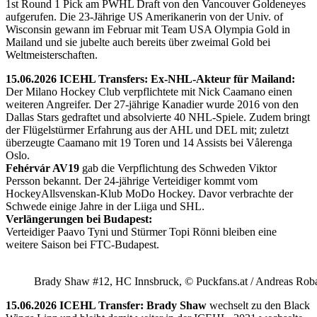
1st Round 1 Pick am PWHL Draft von den Vancouver Goldeneyes
aufgerufen. Die 23-Jährige US Amerikanerin von der Univ. of
Wisconsin gewann im Februar mit Team USA Olympia Gold in
Mailand und sie jubelte auch bereits über zweimal Gold bei
Weltmeisterschaften.
15.06.2026 ICEHL Transfers: Ex-NHL-Akteur für Mailand:
Der Milano Hockey Club verpflichtete mit Nick Caamano einen
weiteren Angreifer. Der 27-jährige Kanadier wurde 2016 von den
Dallas Stars gedraftet und absolvierte 40 NHL-Spiele. Zudem bringt
der Flügelstürmer Erfahrung aus der AHL und DEL mit; zuletzt
überzeugte Caamano mit 19 Toren und 14 Assists bei Vålerenga
Oslo.
Fehérvár AV19
gab die Verpflichtung des Schweden Viktor
Persson bekannt. Der 24-jährige Verteidiger kommt vom
HockeyAllsvenskan-Klub MoDo Hockey. Davor verbrachte der
Schwede einige Jahre in der Liiga und SHL.
Verlängerungen bei Budapest:
Verteidiger Paavo Tyni und Stürmer Topi Rönni bleiben eine
weitere Saison bei FTC-Budapest.
Brady Shaw #12, HC Innsbruck, © Puckfans.at / Andreas Rob
15.06.2026 ICEHL Transfer: Brady Shaw
wechselt zu den Black