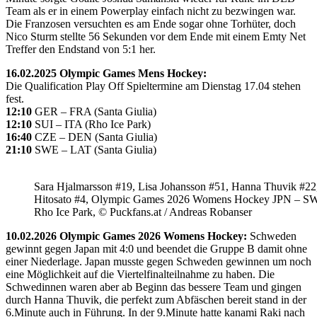
Team als er in einem Powerplay einfach nicht zu bezwingen war.
Die Franzosen versuchten es am Ende sogar ohne Torhüter, doch
Nico Sturm stellte 56 Sekunden vor dem Ende mit einem Emty Net
Treffer den Endstand von 5:1 her.
16.02.2025 Olympic Games Mens Hockey:
Die Qualification Play Off Spieltermine am Dienstag 17.04 stehen
fest.
12:10
GER – FRA (Santa Giulia)
12:10
SUI – ITA (Rho Ice Park)
16:40
CZE – DEN (Santa Giulia)
21:10
SWE – LAT (Santa Giulia)
Sara Hjalmarsson #19, Lisa Johansson #51, Hanna Thuvik #22
Hitosato #4, Olympic Games 2026 Womens Hockey JPN – S
Rho Ice Park, © Puckfans.at / Andreas Robanser
10.02.2026 Olympic Games 2026 Womens Hockey:
Schweden
gewinnt gegen Japan mit 4:0 und beendet die Gruppe B damit ohne
einer Niederlage. Japan musste gegen Schweden gewinnen um noch
eine Möglichkeit auf die Viertelfinalteilnahme zu haben. Die
Schwedinnen waren aber ab Beginn das bessere Team und gingen
durch Hanna Thuvik, die perfekt zum Abfäschen bereit stand in der
6.Minute auch in Führung. In der 9.Minute hatte kanami Raki nach