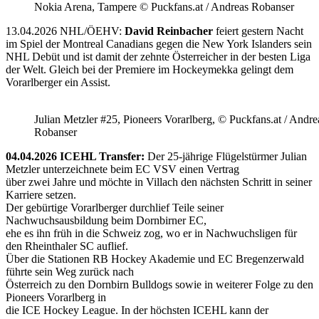
Nokia Arena, Tampere © Puckfans.at / Andreas Robanser
13.04.2026 NHL/ÖEHV:
David Reinbacher
feiert gestern Nacht
im Spiel der Montreal Canadians gegen die New York Islanders sein
NHL Debüt und ist damit der zehnte Österreicher in der besten Liga
der Welt. Gleich bei der Premiere im Hockeymekka gelingt dem
Vorarlberger ein Assist.
Julian Metzler #25, Pioneers Vorarlberg, © Puckfans.at / Andre
Robanser
04.04.2026 ICEHL Transfer:
Der 25-jährige Flügelstürmer Julian
Metzler unterzeichnete beim EC VSV einen Vertrag
über zwei Jahre und möchte in Villach den nächsten Schritt in seiner
Karriere setzen.
Der gebürtige Vorarlberger durchlief Teile seiner
Nachwuchsausbildung beim Dornbirner EC,
ehe es ihn früh in die Schweiz zog, wo er in Nachwuchsligen für
den Rheinthaler SC auflief.
Über die Stationen RB Hockey Akademie und EC Bregenzerwald
führte sein Weg zurück nach
Österreich zu den Dornbirn Bulldogs sowie in weiterer Folge zu den
Pioneers Vorarlberg in
die ICE Hockey League. In der höchsten ICEHL kann der