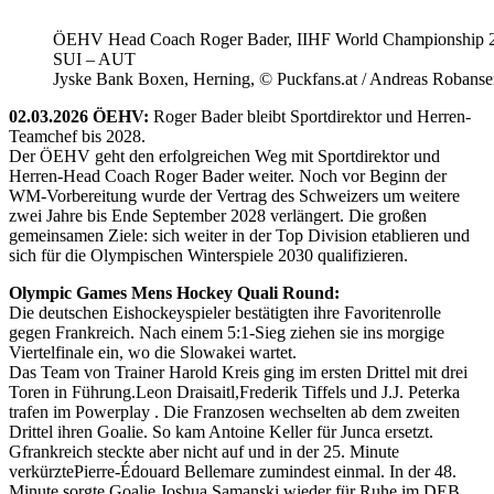
ÖEHV Head Coach Roger Bader, IIHF World Championship 
SUI – AUT
Jyske Bank Boxen, Herning, © Puckfans.at / Andreas Robanse
02.03.2026 ÖEHV:
Roger Bader bleibt Sportdirektor und Herren-
Teamchef bis 2028.
Der ÖEHV geht den erfolgreichen Weg mit Sportdirektor und
Herren-Head Coach Roger Bader weiter. Noch vor Beginn der
WM-Vorbereitung wurde der Vertrag des Schweizers um weitere
zwei Jahre bis Ende September 2028 verlängert. Die großen
gemeinsamen Ziele: sich weiter in der Top Division etablieren und
sich für die Olympischen Winterspiele 2030 qualifizieren.
Olympic Games Mens Hockey Quali Round:
Die deutschen Eishockeyspieler bestätigten ihre Favoritenrolle
gegen Frankreich. Nach einem 5:1-Sieg ziehen sie ins morgige
Viertelfinale ein, wo die Slowakei wartet.
Das Team von Trainer Harold Kreis ging im ersten Drittel mit drei
Toren in Führung.Leon Draisaitl,Frederik Tiffels und J.J. Peterka
trafen im Powerplay . Die Franzosen wechselten ab dem zweiten
Drittel ihren Goalie. So kam Antoine Keller für Junca ersetzt.
Gfrankreich steckte aber nicht auf und in der 25. Minute
verkürztePierre-Édouard Bellemare zumindest einmal. In der 48.
Minute sorgte Goalie Joshua Samanski wieder für Ruhe im DEB