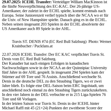
29.07.2025: ICEHL Transfer:
Verteidiger William MacKinnon ist
die fünfte Neuverpflichtung des EC-KAC. Der 26-jährige US-
Amerikaner, der zuletzt in der ECHL spielte, kommt erstmals nach
Europa. Seine Juniorenzeit verlief typisch über die NCAA wo er für
die Univ. of New Hampshire spielte. Danach ging es in die ECHL.
Neben seinen insgesamt 203 Spielen in der ECHL absolvierte der
US Amerikaner auch 89 Spiele in der AHL.
Travis ST. DENIS #74 (EC Red Bull Salzburg) Photo: Werner
Krainbucher / Puckfans.at
22.07.2026 ICEHL Transfer: Der EC KAC verpflichtet Travis St.
Denis vom EC Red Bull Salzburg.
Der Kanadier hat nach einigen Erfolgen in kanadischen
Nachwuchsligen sowie in der NCAA an der Quinnipiac University
fünf Jahre in der AHL gespielt. In insgesamt 294 Spielen kam der
Stürmer auf 69 Tore und 76 Assists. Anschließend wechselte St.
Denis in die deutsche DEL zu den Straubing Tigers, wo er zwei
Jahre blieb. Es folgte eine DEL-Saison beim ERC Ingolstadt, um
anschließend noch einmal zu den Straubing Tigers zurückzukehren.
In den vier Jahren in der DEL verbuchte er in 215 Liga-Spielen 76
Tore und 68 Vorlagen.
In der letzten Saison war Travis St. Denis in der ICEHL hinter
Michael Raffl mit 45 (21+24) Punkten der zweitbeste Scorer der