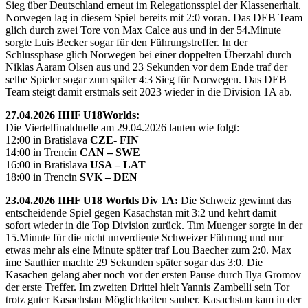
Sieg über Deutschland erneut im Relegationsspiel der Klassenerhalt.
Norwegen lag in diesem Spiel bereits mit 2:0 voran. Das DEB Team
glich durch zwei Tore von Max Calce aus und in der 54.Minute
sorgte Luis Becker sogar für den Führungstreffer. In der
Schlussphase glich Norwegen bei einer doppelten Überzahl durch
Niklas Aaram Olsen aus und 23 Sekunden vor dem Ende traf der
selbe Spieler sogar zum später 4:3 Sieg für Norwegen. Das DEB
Team steigt damit erstmals seit 2023 wieder in die Division 1A ab.
27.04.2026 IIHF U18Worlds:
Die Viertelfinalduelle am 29.04.2026 lauten wie folgt:
12:00 in Bratislava
CZE- FIN
14:00 in Trencin
CAN – SWE
16:00 in Bratislava
USA – LAT
18:00 in Trencin
SVK – DEN
23.04.2026 IIHF U18 Worlds Div 1A:
Die Schweiz gewinnt das
entscheidende Spiel gegen Kasachstan mit 3:2 und kehrt damit
sofort wieder in die Top Division zurück. Tim Muenger sorgte in der
15.Minute für die nicht unverdiente Schweizer Führung und nur
etwas mehr als eine Minute später traf Lou Baecher zum 2:0. Max
ime Sauthier machte 29 Sekunden später sogar das 3:0. Die
Kasachen gelang aber noch vor der ersten Pause durch Ilya Gromov
der erste Treffer. Im zweiten Drittel hielt Yannis Zambelli sein Tor
trotz guter Kasachstan Möglichkeiten sauber. Kasachstan kam in der