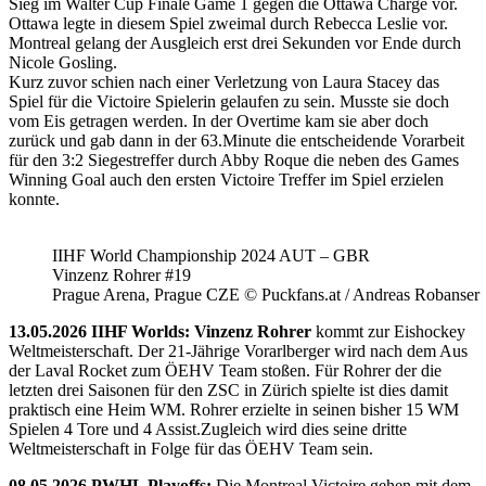
Sieg im Walter Cup Finale Game 1 gegen die Ottawa Charge vor.
Ottawa legte in diesem Spiel zweimal durch Rebecca Leslie vor.
Montreal gelang der Ausgleich erst drei Sekunden vor Ende durch
Nicole Gosling.
Kurz zuvor schien nach einer Verletzung von Laura Stacey das
Spiel für die Victoire Spielerin gelaufen zu sein. Musste sie doch
vom Eis getragen werden. In der Overtime kam sie aber doch
zurück und gab dann in der 63.Minute die entscheidende Vorarbeit
für den 3:2 Siegestreffer durch Abby Roque die neben des Games
Winning Goal auch den ersten Victoire Treffer im Spiel erzielen
konnte.
IIHF World Championship 2024 AUT – GBR
Vinzenz Rohrer #19
Prague Arena, Prague CZE © Puckfans.at / Andreas Robanser
13.05.2026 IIHF Worlds: Vinzenz Rohrer
kommt zur Eishockey
Weltmeisterschaft. Der 21-Jährige Vorarlberger wird nach dem Aus
der Laval Rocket zum ÖEHV Team stoßen. Für Rohrer der die
letzten drei Saisonen für den ZSC in Zürich spielte ist dies damit
praktisch eine Heim WM. Rohrer erzielte in seinen bisher 15 WM
Spielen 4 Tore und 4 Assist.Zugleich wird dies seine dritte
Weltmeisterschaft in Folge für das ÖEHV Team sein.
08.05.2026 PWHL Playoffs:
Die Montreal Victoire gehen mit dem