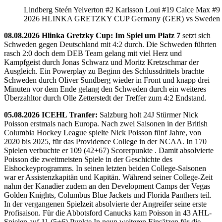
Lindberg Steén Yelverton #2 Karlsson Loui #19 Calce Max #9
2026 HLINKA GRETZKY CUP Germany (GER) vs Sweden
08.08.2026 Hlinka Gretzky Cup: Im Spiel um Platz 7
setzt sich
Schweden gegen Deutschland mit 4:2 durch. Die Schweden führten
rasch 2:0 doch dem DEB Team gelang mit viel Herz und
Kampfgeist durch Jonas Schwarz und Moritz Kretzschmar der
Ausgleich. Ein Powerplay zu Beginn des Schlussdrittels brachte
Schweden durch Oliver Sundberg wieder in Front und knapp drei
Minuten vor dem Ende gelang den Schweden durch ein weiteres
Überzahltor durch Olle Zetterstedt der Treffer zum 4:2 Endstand.
05.08.2026 ICEHL Tranfer:
Salzburg holt 24J Stürmer Nick
Poisson erstmals nach Europa. Nach zwei Saisonen in der British
Columbia Hockey League spielte Nick Poisson fünf Jahre, von
2020 bis 2025, für das Providence College in der NCAA. In 170
Spielen verbuchte er 109 (42+67) Scorerpunkte . Damit absolvierte
Poisson die zweitmeisten Spiele in der Geschichte des
Eishockeyprogramms. In seinen letzten beiden College-Saisonen
war er Assistenzkapitän und Kapitän. Während seiner College-Zeit
nahm der Kanadier zudem an den Development Camps der Vegas
Golden Knights, Columbus Blue Jackets und Florida Panthers teil.
In der vergangenen Spielzeit absolvierte der Angreifer seine erste
Profisaison. Für die Abbotsford Canucks kam Poisson in 43 AHL-
Spielen auf 11 (5+6) Punkte.In neun weiteren Einsätzen für die