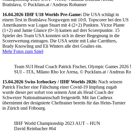
Bratislava, © Puckfans.at / Andreas Robanser
16.04.2026 IIHF U18 Worlds Pre-Game:
Die USA schlägt in
einem Test in Bratislava Norgwegen mit 10:0. Topscorer bei den US
Amerikanern war Logan Stuart mit 4 (2+2) Punkten. Victor Plante
(1+2) und Jamie Glance (0+3) kamen auf drei Scorerpunkte. 15
Spieler des Team USA konnten sich in dieser Begegnung in die
Scorerwertung eintragen. Die USA setzte mit Luke Carrithers,
Brady Knowling und Eli Winters alle drei Goalies ein.
Mehr Fotos zum Spiel
Team SUI Head Coach Patrick Fischer, Olympic Games 202
SUI – ITA, Milano Rho Ice Arena, © Puckfans.at / Andreas R
15.04.2026 Swiss Icehockey / IIHF Worlds 2026:
Nach seinem
Patrick Fischer eine Fälschung einer Covid-19 Impfung zugab
wurde dieser per sofort von seinem Amt als Head Coach der
Schweizer Nationalmannschaft freigestellt. Mit Jan Cadieux
übernimmt der designierte Cheftrainer bereits für das Heim-Turnier
in Zürich und Fribourg.
IIHF World Championship 2023 AUT – HUN
David Reinbacher #64