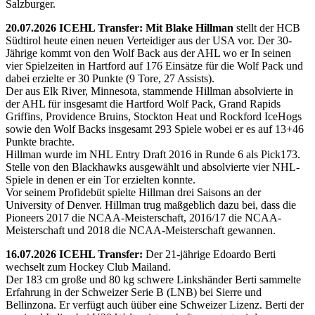
Salzburger.
20.07.2026 ICEHL Transfer: Mit Blake Hillman
stellt der HCB
Südtirol heute einen neuen Verteidiger aus der USA vor. Der 30-
Jährige kommt von den Wolf Back aus der AHL wo er In seinen
vier Spielzeiten in Hartford auf 176 Einsätze für die Wolf Pack und
dabei erzielte er 30 Punkte (9 Tore, 27 Assists).
Der aus Elk River, Minnesota, stammende Hillman absolvierte in
der AHL für insgesamt die Hartford Wolf Pack, Grand Rapids
Griffins, Providence Bruins, Stockton Heat und Rockford IceHogs
sowie den Wolf Backs insgesamt 293 Spiele wobei er es auf 13+46
Punkte brachte.
Hillman wurde im NHL Entry Draft 2016 in Runde 6 als Pick173.
Stelle von den Blackhawks ausgewählt und absolvierte vier NHL-
Spiele in denen er ein Tor erzielten konnte.
Vor seinem Profidebüt spielte Hillman drei Saisons an der
University of Denver. Hillman trug maßgeblich dazu bei, dass die
Pioneers 2017 die NCAA-Meisterschaft, 2016/17 die NCAA-
Meisterschaft und 2018 die NCAA-Meisterschaft gewannen.
16.07.2026 ICEHL Transfer:
Der 21-jährige Edoardo Berti
wechselt zum Hockey Club Mailand.
Der 183 cm große und 80 kg schwere Linkshänder Berti sammelte
Erfahrung in der Schweizer Serie B (LNB) bei Sierre und
Bellinzona. Er verfügt auch üüber eine Schweizer Lizenz. Berti der