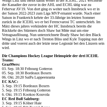
Wings Linz und bleibt damit weiter in der ICEHL. 2021 wechselte
der Kanadier der zuvor in der AHL und ECHL tätig war zu
Fehervar AV19. Von dort ging es weiter nach Innsbruck wo er in
der Saison 2022-2023 zum Liga MVP ernannt wurde. Nach einer
Saison in Frankreich kehrte der 33-Jährige im letzten Sommer
zurück in die ICEHL wo er bei Ferencvarosi TC unterschrieb. Im
März dieses jahres verkündete der HC Innsbruck bereits die
Rückkehr des Stürmers doch Shaw bat Mitte mai um eine
Vetragsauflösung. Nun unterzeichnete Brady Shaw bei den Black
Wings in Linz wo er nach Trenton Bliss und Kyle Topping nun der
dritte und vorerst auch der letzte neue Legionär bei den Linzern sein
wird.
Die Champions Hockey League Heimspiele der drei ICEHL
Teams:
Graz99ers:
03. Sep. 18:30 Fribourg Gotteron
05. Sep. 18:30 Bordeaux Boxers
06. Okt. 20:20 SaiPa Lappeenranta
EC KAC:
3. Sep. 19:15 Bordeaux Boxers
5. Sep. 19:15 Fribourg Gotteron
6. Okt. 19:15 Kookoo Kouvola
EC Red Bull Salzburg:
3. Sep. 19:15 Kölner Haie