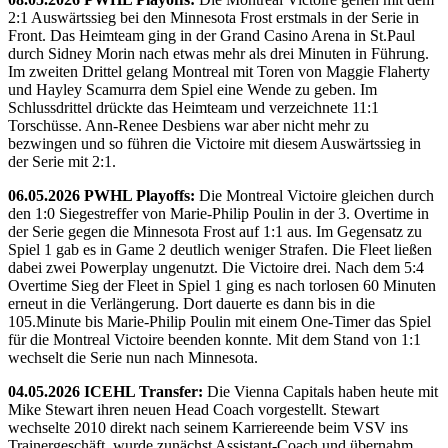
2:1 Auswärtssieg bei den Minnesota Frost erstmals in der Serie in
Front. Das Heimteam ging in der Grand Casino Arena in St.Paul
durch Sidney Morin nach etwas mehr als drei Minuten in Führung.
Im zweiten Drittel gelang Montreal mit Toren von Maggie Flaherty
und Hayley Scamurra dem Spiel eine Wende zu geben. Im
Schlussdrittel drückte das Heimteam und verzeichnete 11:1
Torschüsse. Ann-Renee Desbiens war aber nicht mehr zu
bezwingen und so führen die Victoire mit diesem Auswärtssieg in
der Serie mit 2:1.
06.05.2026 PWHL Playoffs:
Die Montreal Victoire gleichen durch
den 1:0 Siegestreffer von Marie-Philip Poulin in der 3. Overtime in
der Serie gegen die Minnesota Frost auf 1:1 aus. Im Gegensatz zu
Spiel 1 gab es in Game 2 deutlich weniger Strafen. Die Fleet ließen
dabei zwei Powerplay ungenutzt. Die Victoire drei. Nach dem 5:4
Overtime Sieg der Fleet in Spiel 1 ging es nach torlosen 60 Minuten
erneut in die Verlängerung. Dort dauerte es dann bis in die
105.Minute bis Marie-Philip Poulin mit einem One-Timer das Spiel
für die Montreal Victoire beenden konnte. Mit dem Stand von 1:1
wechselt die Serie nun nach Minnesota.
04.05.2026 ICEHL Transfer:
Die Vienna Capitals haben heute mit
Mike Stewart ihren neuen Head Coach vorgestellt. Stewart
wechselte 2010 direkt nach seinem Karriereende beim VSV ins
Trainergeschäft, wurde zunächst Assistant-Coach und übernahm