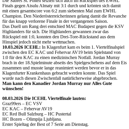
Die Sabres St. Pölten setzten sich auch im Rückspiel des EWHL
Finals gegen Aisulu Almaty mit 3:1 durch und krönten sich damit
mit einen gesamtscore von 6:2 zum siebenten Mal zum EWHL
Champion. Den Niederösterreicherinnen gelang damit die Revanche
für das knapp verlorene Finale in der vergangenen Saison.
Das Duell um Rang drei entschied MAC Budapest gegen die KSV
Highlanders für sich. Die Highlanders gewannen zwar das
Rückspiel mit 1:0, konnten den Drei-Tore-Rückstand aus dem
Hinspiel jedoch nicht mehr wettmachen.
10.03.2026 ICEHL:
In Klagenfurt kam es beim 1. Viertelfinalspiel
zwischen den EC KAC und Fehervar AV19 beim Spielstand von
1:0 für den KAC zu einen medizinischen Notfall. Jordan Murray
brach in der 18.Spielminute abseits des Spielgeschehens auf dem Eis
zusammen und musste lange reanimiert werden bevor er in das
Klagenfurter Krankenhaus gebracht werden konnte. Das Spiel
wurde nach diesen Zwischenfall natürlicherweise abgebrochen.
Man kann den Kanadier Jordan Murray nur Alles Gute
wünschen!
08.03.2026 Die ICEHL Viertelfinale lauten:
Graz99ers – EC VSV
EC KAC – Fehervar AV19
EC Red Bull Salzburg – HC Pustertal
HC Bozen – Olimpija Ljubljana.
Erster Spieltag der Best of 7 Serie am Dienstag.