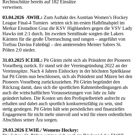
Rechtsschütze bereits auf 182 Einsätze
verweisen.
03.04.2026 AWHL:
Zum Auftakt des Austrian Women’s Hockey
League Final-4 Turniers setzten sich im ersten Halbfinalspiel im
Merkur Eisstadion Graz die KSV Highlanders gegen die VSV Lady
Hawks mit 2:1 durch. Im zweiten Semifinale sorgten die Lakers
Kärnten für die große Überraschung und rangen – angeführt von
Torfrau Davina Falmbigl – den amtierenden Meister Sabres St.
Pölten 2:0 nieder.
31.03.2025 ICEHL:
Pit Gleim zieht sich als Präsident der Pioneers
Vorarlberg zurück. Er stand seit der Vereinsgründung 2022 an der
Vereinsspitze. Nach 4 Jahren Eishockey in der höchsten Spielklasse
hat Pit Gleim nun beschlossen, sich als Präsident und Mäzen bei den
Pioneers Vorarlberg zurückzuziehen. Pit Gleim begründet den
Rückzug damit, dass sich die sportlichen Rahmenbedingungen als
auch die wirtschaftlichen Voraussetzungen von Jahr zu Jahr
geändert haben. Die Kosten um den Profispielbetrieb aufrecht zu
erhalten und dabei auch sportlich konkurrenzfähig zu sein, sind
stetig gestiegen. Pit Gleim hält sein persönliches und finanzielles
Engagement für nicht mehr sinnvoll und wird für einen ordentlichen
Abschluss seiner Ära sorgen.
29.03.2026 EWHL/ Womens Hockey: