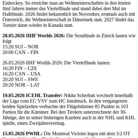
Eishockey. So erreichte man an Weltmeisterschaften in den letzten
fünf Jahren immer das Viertelfinale und stand dabei drei Mal im
Halbfinale. 2026 findet bekanntlich im November, erstmals auch mit
Österreich, die Weltmeisterschaft in Dänemark statt. 2027 findet das
Turnier dann wieder in Kanada statt.
28.05.2026 IIHF Worlds 2026:
Die Semifinale in Zürich lauten wie
folgt
15:20 SUI – NOR
20:00 CAN – FIN
26.05.2026 IIHF Worlds 2026: Die Viertelfinale lauten:
16:20 FIN – CZE
16:20 CAN – USA
20:20 SUI – SWE
20:20 NOR – LAT
19.05.2026 ICEHL Transfer:
Nikita Scherbak wechselt innerhalb
der Liga vom EC VSV zum HC Innsbruck. In den vergangenen
beiden Spielzeiten verbuchte der Flügelstürmer 85 Punkte in 103
Partien für die Kärntner. Bei den Tirolern unterzeichnete der 30-
Jährige, der in seiner bisherigen Karriere auch in der NHL und KHL
spielte, einen Zweijahresvertrag.
15.05.2026 PWHL:
Die Montreal Victoire legen mit dem 3:2 OT