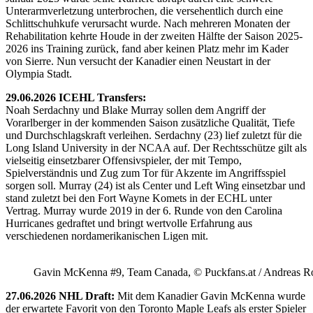
Unterarmverletzung unterbrochen, die versehentlich durch eine
Schlittschuhkufe verursacht wurde. Nach mehreren Monaten der
Rehabilitation kehrte Houde in der zweiten Hälfte der Saison 2025-
2026 ins Training zurück, fand aber keinen Platz mehr im Kader
von Sierre. Nun versucht der Kanadier einen Neustart in der
Olympia Stadt.
29.06.2026 ICEHL Transfers:
Noah Serdachny und Blake Murray sollen dem Angriff der
Vorarlberger in der kommenden Saison zusätzliche Qualität, Tiefe
und Durchschlagskraft verleihen. Serdachny (23) lief zuletzt für die
Long Island University in der NCAA auf. Der Rechtsschütze gilt als
vielseitig einsetzbarer Offensivspieler, der mit Tempo,
Spielverständnis und Zug zum Tor für Akzente im Angriffsspiel
sorgen soll. Murray (24) ist als Center und Left Wing einsetzbar und
stand zuletzt bei den Fort Wayne Komets in der ECHL unter
Vertrag. Murray wurde 2019 in der 6. Runde von den Carolina
Hurricanes gedraftet und bringt wertvolle Erfahrung aus
verschiedenen nordamerikanischen Ligen mit.
Gavin McKenna #9, Team Canada, © Puckfans.at / Andreas R
27.06.2026 NHL Draft:
Mit dem Kanadier Gavin McKenna wurde
der erwartete Favorit von den Toronto Maple Leafs als erster Spieler