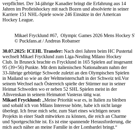
verpflichtet. Der 34-jährige Kanadier bringt die Erfahrung aus 14
Jahren im Profieishockey mit nach Bozen und absolvierte in seiner
Karriere 151 NHL-Spiele sowie 246 Einsätze in der American
Hockey League.
Mikael Frycklund #67, Olympic Games 2026 Mens Hockey 
© Puckfans.at / Andreas Robanser
30.07.2025: ICEHL Transfer:
Nach drei Jahren beim HC Pustertal
wechselt Mikael Frycklund zum Liga-Neuling Milano Hockey
Club. In Bruneck brachte es Frycklund in 165 Spielen auf insgesamt
95 (39+56) Punkte. Mit dem italienischen Nationalteam nahm der
33-Jährige gebürtige Schwede zuletzt an den Olympischen Spielen
in Mailand so wie an der Weltmeisterschaft in der Schweiz teil.Vor
seinem Wechsel nach Österreich spielte der Stürmer nur in seiner
Heimat Schweden wo er neben 52 SHL Spielen meist in der
Allsvenskan in seinem Heimatort Vasteras tätig war.
Mikael Frycklund:
„Meine Priorität war es, in Italien zu bleiben
und sobald ich von Milans Interesse hörte, habe ich nicht lange
überlegt. Ich freue mich sehr, zum Start eines wichtigen neuen
Projekts in einer Stadt mitwirken zu können, die reich an Charme
und Sportgeschichte ist. Es ist eine spannende Herausforderung, die
mich auch näher an meine Familie in der Lombardei bringt.“