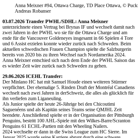
Anna Meixner #94, Ottawa Charge, TD Place Ottawa, © Puckfa
Andreas Robanser
03.07.2026 Transfer PWHL/SDHL: Anna Meixner
unterzeichnete einen Vertrag bei Brynas IF und wechselt damit nach
zwei Jahren in der PWHL wo sie für die Ottawa Charge und am
ende für die Vancouver Goldeneyes insgesamt in 66 Spielen 4 Tore
und 6 Assist erzielen konnte wieder zurück nach Schweden. Beim
aktuellen schwedischen Frauen Champion spielte die Salzburgerin
bereits von 2020 bis zu ihren Wechsel nach Nordamerika 2024.
Anna Meixner entschied sich nach dem Ende der PWHL Saison das
es wieder Zeit wäre zurück nach Schweden zu gehen.
29.06.2026 ICEHL Transfer:
Der Minlano HC hat mit Samuel Houde einen weiteren Stürmer
verpflichtet. Der ehemalige 5. Rinden Draft der Montréal Canadiens
wechselt nach zwei Jahren in derSchweiz, die alles als glücklich für
ihn verliefen zum Liganeuling.
Als Junior spielte der heute 26-Jährige bei den Chicoutimi
Saguenéens und als Kapitän seines Teams seine QMJHL Zeit
beendete. Anschließend spielte er in der Organisation der Pittsburgh
Penguins, bestritt 100 AHL-Spiele mit den Wilkes-Barre/Scranton
Penguins 61 ECHL-Partien mit den Wheeling Nailers.
2024 wechselte er dann in die Swiss League zum HC Sierre. Im
Januar 2025 wurde seine Karriere abrupt durch eine schwere