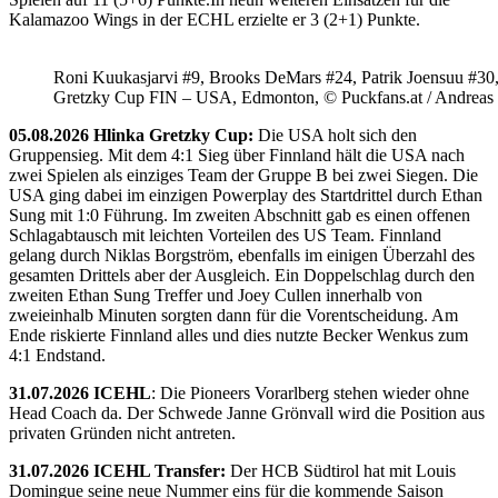
Kalamazoo Wings in der ECHL erzielte er 3 (2+1) Punkte.
Roni Kuukasjarvi #9, Brooks DeMars #24, Patrik Joensuu #30
Gretzky Cup FIN – USA, Edmonton, © Puckfans.at / Andreas
05.08.2026 Hlinka Gretzky Cup:
Die USA holt sich den
Gruppensieg. Mit dem 4:1 Sieg über Finnland hält die USA nach
zwei Spielen als einziges Team der Gruppe B bei zwei Siegen. Die
USA ging dabei im einzigen Powerplay des Startdrittel durch Ethan
Sung mit 1:0 Führung. Im zweiten Abschnitt gab es einen offenen
Schlagabtausch mit leichten Vorteilen des US Team. Finnland
gelang durch Niklas Borgström, ebenfalls im einigen Überzahl des
gesamten Drittels aber der Ausgleich. Ein Doppelschlag durch den
zweiten Ethan Sung Treffer und Joey Cullen innerhalb von
zweieinhalb Minuten sorgten dann für die Vorentscheidung. Am
Ende riskierte Finnland alles und dies nutzte Becker Wenkus zum
4:1 Endstand.
31.07.2026 ICEHL
: Die Pioneers Vorarlberg stehen wieder ohne
Head Coach da. Der Schwede Janne Grönvall wird die Position aus
privaten Gründen nicht antreten.
31.07.2026 ICEHL Transfer:
Der HCB Südtirol hat mit Louis
Domingue seine neue Nummer eins für die kommende Saison