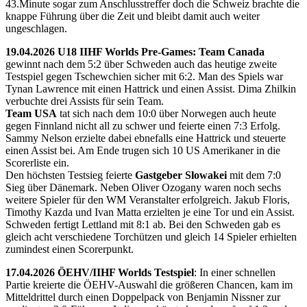
43.Minute sogar zum Anschlusstreffer doch die Schweiz brachte die
knappe Führung über die Zeit und bleibt damit auch weiter
ungeschlagen.
19.04.2026 U18 IIHF Worlds Pre-Games: Team Canada
gewinnt nach dem 5:2 über Schweden auch das heutige zweite
Testspiel gegen Tschewchien sicher mit 6:2. Man des Spiels war
Tynan Lawrence mit einen Hattrick und einen Assist. Dima Zhilkin
verbuchte drei Assists für sein Team.
Team USA
tat sich nach dem 10:0 über Norwegen auch heute
gegen Finnland nicht all zu schwer und feierte einen 7:3 Erfolg.
Sammy Nelson erzielte dabei ebnefalls eine Hattrick und steuerte
einen Assist bei. Am Ende trugen sich 10 US Amerikaner in die
Scorerliste ein.
Den höchsten Testsieg feierte
Gastgeber Slowakei
mit dem 7:0
Sieg über Dänemark. Neben Oliver Ozogany waren noch sechs
weitere Spieler für den WM Veranstalter erfolgreich. Jakub Floris,
Timothy Kazda und Ivan Matta erzielten je eine Tor und ein Assist.
Schweden fertigt Lettland mit 8:1 ab. Bei den Schweden gab es
gleich acht verschiedene Torchützen und gleich 14 Spieler erhielten
zumindest einen Scorerpunkt.
17.04.2026 ÖEHV/IIHF Worlds Testspiel
: In einer schnellen
Partie kreierte die ÖEHV-Auswahl die größeren Chancen, kam im
Mitteldrittel durch einen Doppelpack von Benjamin Nissner zur