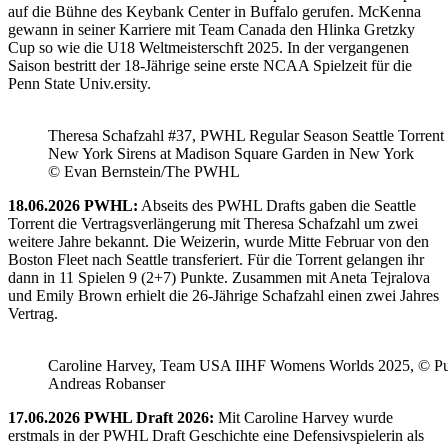
auf die Bühne des Keybank Center in Buffalo gerufen. McKenna
gewann in seiner Karriere mit Team Canada den Hlinka Gretzky
Cup so wie die U18 Weltmeisterschft 2025. In der vergangenen
Saison bestritt der 18-Jährige seine erste NCAA Spielzeit für die
Penn State Univ.ersity.
Theresa Schafzahl #37, PWHL Regular Season Seattle Torrent 
New York Sirens at Madison Square Garden in New York
© Evan Bernstein/The PWHL
18.06.2026 PWHL:
Abseits des PWHL Drafts gaben die Seattle
Torrent die Vertragsverlängerung mit Theresa Schafzahl um zwei
weitere Jahre bekannt. Die Weizerin, wurde Mitte Februar von den
Boston Fleet nach Seattle transferiert. Für die Torrent gelangen ihr
dann in 11 Spielen 9 (2+7) Punkte. Zusammen mit Aneta Tejralova
und Emily Brown erhielt die 26-Jährige Schafzahl einen zwei Jahres
Vertrag.
Caroline Harvey, Team USA IIHF Womens Worlds 2025, © Puc
Andreas Robanser
17.06.2026 PWHL Draft 2026:
Mit Caroline Harvey wurde
erstmals in der PWHL Draft Geschichte eine Defensivspielerin als