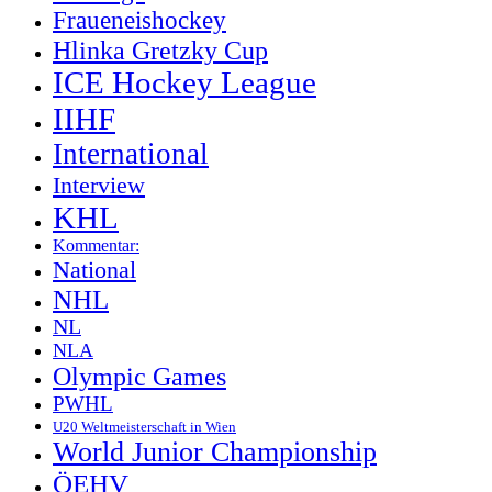
Fraueneishockey
Hlinka Gretzky Cup
ICE Hockey League
IIHF
International
Interview
KHL
Kommentar:
National
NHL
NL
NLA
Olympic Games
PWHL
U20 Weltmeisterschaft in Wien
World Junior Championship
ÖEHV