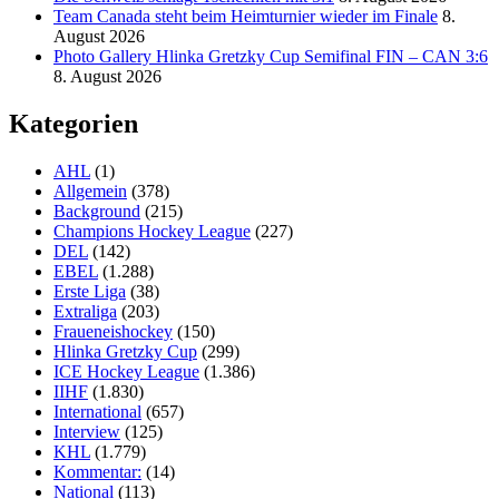
Team Canada steht beim Heimturnier wieder im Finale
8.
August 2026
Photo Gallery Hlinka Gretzky Cup Semifinal FIN – CAN 3:6
8. August 2026
Kategorien
AHL
(1)
Allgemein
(378)
Background
(215)
Champions Hockey League
(227)
DEL
(142)
EBEL
(1.288)
Erste Liga
(38)
Extraliga
(203)
Fraueneishockey
(150)
Hlinka Gretzky Cup
(299)
ICE Hockey League
(1.386)
IIHF
(1.830)
International
(657)
Interview
(125)
KHL
(1.779)
Kommentar:
(14)
National
(113)