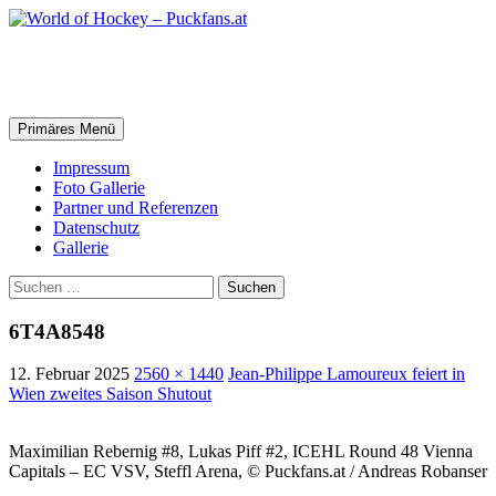
Zum
Inhalt
springen
World of Hockey – Puckfans.at
Suchen
Primäres Menü
Impressum
Foto Gallerie
Partner und Referenzen
Datenschutz
Gallerie
Suchen
nach:
6T4A8548
12. Februar 2025
2560 × 1440
Jean-Philippe Lamoureux feiert in
Wien zweites Saison Shutout
Maximilian Rebernig #8, Lukas Piff #2, ICEHL Round 48 Vienna
Capitals – EC VSV, Steffl Arena, © Puckfans.at / Andreas Robanser