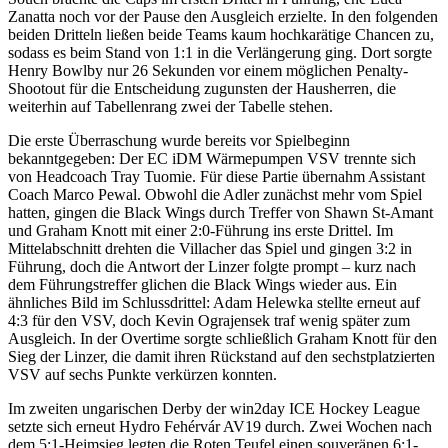
Zanatta noch vor der Pause den Ausgleich erzielte. In den folgenden
beiden Dritteln ließen beide Teams kaum hochkarätige Chancen zu,
sodass es beim Stand von 1:1 in die Verlängerung ging. Dort sorgte
Henry Bowlby nur 26 Sekunden vor einem möglichen Penalty-
Shootout für die Entscheidung zugunsten der Hausherren, die
weiterhin auf Tabellenrang zwei der Tabelle stehen.
Die erste Überraschung wurde bereits vor Spielbeginn
bekanntgegeben: Der EC iDM Wärmepumpen VSV trennte sich
von Headcoach Tray Tuomie. Für diese Partie übernahm Assistant
Coach Marco Pewal. Obwohl die Adler zunächst mehr vom Spiel
hatten, gingen die Black Wings durch Treffer von Shawn St-Amant
und Graham Knott mit einer 2:0-Führung ins erste Drittel. Im
Mittelabschnitt drehten die Villacher das Spiel und gingen 3:2 in
Führung, doch die Antwort der Linzer folgte prompt – kurz nach
dem Führungstreffer glichen die Black Wings wieder aus. Ein
ähnliches Bild im Schlussdrittel: Adam Helewka stellte erneut auf
4:3 für den VSV, doch Kevin Ograjensek traf wenig später zum
Ausgleich. In der Overtime sorgte schließlich Graham Knott für den
Sieg der Linzer, die damit ihren Rückstand auf den sechstplatzierten
VSV auf sechs Punkte verkürzen konnten.
Im zweiten ungarischen Derby der win2day ICE Hockey League
setzte sich erneut Hydro Fehérvár AV19 durch. Zwei Wochen nach
dem 5:1-Heimsieg legten die Roten Teufel einen souveränen 6:1-