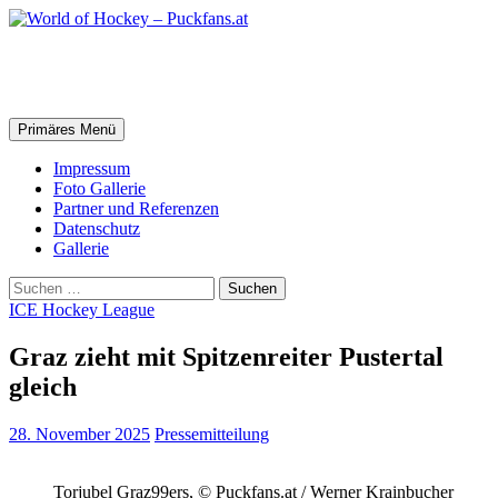
Zum
Inhalt
springen
World of Hockey – Puckfans.at
Suchen
Primäres Menü
Impressum
Foto Gallerie
Partner und Referenzen
Datenschutz
Gallerie
Suchen
nach:
ICE Hockey League
Graz zieht mit Spitzenreiter Pustertal
gleich
28. November 2025
Pressemitteilung
Torjubel Graz99ers, © Puckfans.at / Werner Krainbucher