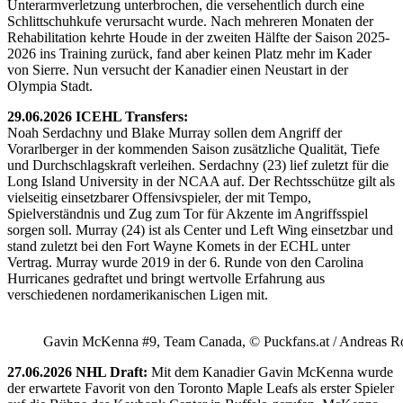
Unterarmverletzung unterbrochen, die versehentlich durch eine
Schlittschuhkufe verursacht wurde. Nach mehreren Monaten der
Rehabilitation kehrte Houde in der zweiten Hälfte der Saison 2025-
2026 ins Training zurück, fand aber keinen Platz mehr im Kader
von Sierre. Nun versucht der Kanadier einen Neustart in der
Olympia Stadt.
29.06.2026 ICEHL Transfers:
Noah Serdachny und Blake Murray sollen dem Angriff der
Vorarlberger in der kommenden Saison zusätzliche Qualität, Tiefe
und Durchschlagskraft verleihen. Serdachny (23) lief zuletzt für die
Long Island University in der NCAA auf. Der Rechtsschütze gilt als
vielseitig einsetzbarer Offensivspieler, der mit Tempo,
Spielverständnis und Zug zum Tor für Akzente im Angriffsspiel
sorgen soll. Murray (24) ist als Center und Left Wing einsetzbar und
stand zuletzt bei den Fort Wayne Komets in der ECHL unter
Vertrag. Murray wurde 2019 in der 6. Runde von den Carolina
Hurricanes gedraftet und bringt wertvolle Erfahrung aus
verschiedenen nordamerikanischen Ligen mit.
Gavin McKenna #9, Team Canada, © Puckfans.at / Andreas R
27.06.2026 NHL Draft:
Mit dem Kanadier Gavin McKenna wurde
der erwartete Favorit von den Toronto Maple Leafs als erster Spieler