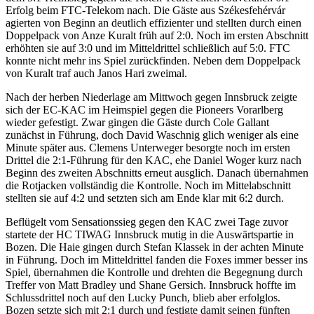
Erfolg beim FTC-Telekom nach. Die Gäste aus Székesfehérvár
agierten von Beginn an deutlich effizienter und stellten durch einen
Doppelpack von Anze Kuralt früh auf 2:0. Noch im ersten Abschnitt
erhöhten sie auf 3:0 und im Mitteldrittel schließlich auf 5:0. FTC
konnte nicht mehr ins Spiel zurückfinden. Neben dem Doppelpack
von Kuralt traf auch Janos Hari zweimal.
Nach der herben Niederlage am Mittwoch gegen Innsbruck zeigte
sich der EC-KAC im Heimspiel gegen die Pioneers Vorarlberg
wieder gefestigt. Zwar gingen die Gäste durch Cole Gallant
zunächst in Führung, doch David Waschnig glich weniger als eine
Minute später aus. Clemens Unterweger besorgte noch im ersten
Drittel die 2:1-Führung für den KAC, ehe Daniel Woger kurz nach
Beginn des zweiten Abschnitts erneut ausglich. Danach übernahmen
die Rotjacken vollständig die Kontrolle. Noch im Mittelabschnitt
stellten sie auf 4:2 und setzten sich am Ende klar mit 6:2 durch.
Beflügelt vom Sensationssieg gegen den KAC zwei Tage zuvor
startete der HC TIWAG Innsbruck mutig in die Auswärtspartie in
Bozen. Die Haie gingen durch Stefan Klassek in der achten Minute
in Führung. Doch im Mitteldrittel fanden die Foxes immer besser ins
Spiel, übernahmen die Kontrolle und drehten die Begegnung durch
Treffer von Matt Bradley und Shane Gersich. Innsbruck hoffte im
Schlussdrittel noch auf den Lucky Punch, blieb aber erfolglos.
Bozen setzte sich mit 2:1 durch und festigte damit seinen fünften