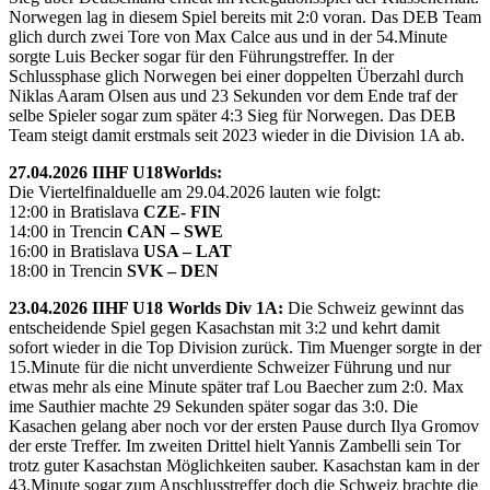
Norwegen lag in diesem Spiel bereits mit 2:0 voran. Das DEB Team
glich durch zwei Tore von Max Calce aus und in der 54.Minute
sorgte Luis Becker sogar für den Führungstreffer. In der
Schlussphase glich Norwegen bei einer doppelten Überzahl durch
Niklas Aaram Olsen aus und 23 Sekunden vor dem Ende traf der
selbe Spieler sogar zum später 4:3 Sieg für Norwegen. Das DEB
Team steigt damit erstmals seit 2023 wieder in die Division 1A ab.
27.04.2026 IIHF U18Worlds:
Die Viertelfinalduelle am 29.04.2026 lauten wie folgt:
12:00 in Bratislava
CZE- FIN
14:00 in Trencin
CAN – SWE
16:00 in Bratislava
USA – LAT
18:00 in Trencin
SVK – DEN
23.04.2026 IIHF U18 Worlds Div 1A:
Die Schweiz gewinnt das
entscheidende Spiel gegen Kasachstan mit 3:2 und kehrt damit
sofort wieder in die Top Division zurück. Tim Muenger sorgte in der
15.Minute für die nicht unverdiente Schweizer Führung und nur
etwas mehr als eine Minute später traf Lou Baecher zum 2:0. Max
ime Sauthier machte 29 Sekunden später sogar das 3:0. Die
Kasachen gelang aber noch vor der ersten Pause durch Ilya Gromov
der erste Treffer. Im zweiten Drittel hielt Yannis Zambelli sein Tor
trotz guter Kasachstan Möglichkeiten sauber. Kasachstan kam in der
43.Minute sogar zum Anschlusstreffer doch die Schweiz brachte die