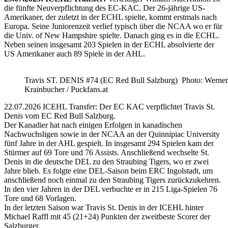
die fünfte Neuverpflichtung des EC-KAC. Der 26-jährige US-
Amerikaner, der zuletzt in der ECHL spielte, kommt erstmals nach
Europa. Seine Juniorenzeit verlief typisch über die NCAA wo er für
die Univ. of New Hampshire spielte. Danach ging es in die ECHL.
Neben seinen insgesamt 203 Spielen in der ECHL absolvierte der
US Amerikaner auch 89 Spiele in der AHL.
Travis ST. DENIS #74 (EC Red Bull Salzburg) Photo: Werner
Krainbucher / Puckfans.at
22.07.2026 ICEHL Transfer: Der EC KAC verpflichtet Travis St.
Denis vom EC Red Bull Salzburg.
Der Kanadier hat nach einigen Erfolgen in kanadischen
Nachwuchsligen sowie in der NCAA an der Quinnipiac University
fünf Jahre in der AHL gespielt. In insgesamt 294 Spielen kam der
Stürmer auf 69 Tore und 76 Assists. Anschließend wechselte St.
Denis in die deutsche DEL zu den Straubing Tigers, wo er zwei
Jahre blieb. Es folgte eine DEL-Saison beim ERC Ingolstadt, um
anschließend noch einmal zu den Straubing Tigers zurückzukehren.
In den vier Jahren in der DEL verbuchte er in 215 Liga-Spielen 76
Tore und 68 Vorlagen.
In der letzten Saison war Travis St. Denis in der ICEHL hinter
Michael Raffl mit 45 (21+24) Punkten der zweitbeste Scorer der
Salzburger.