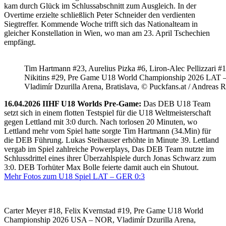
kam durch Glück im Schlussabschnitt zum Ausgleich. In der
Overtime erzielte schließlich Peter Schneider den verdienten
Siegtreffer. Kommende Woche trifft sich das Nationalteam in
gleicher Konstellation in Wien, wo man am 23. April Tschechien
empfängt.
Tim Hartmann #23, Aurelius Pizka #6, Liron-Alec Pellizzari #16
Nikitins #29, Pre Game U18 World Championship 2026 LAT 
Vladimír Dzurilla Arena, Bratislava, © Puckfans.at / Andreas 
16.04.2026 IIHF U18 Worlds Pre-Game:
Das DEB U18 Team
setzt sich in einem flotten Testspiel für die U18 Weltmeisterschaft
gegen Lettland mit 3:0 durch. Nach torlosen 20 Minuten, wo
Lettland mehr vom Spiel hatte sorgte Tim Hartmann (34.Min) für
die DEB Führung. Lukas Steihauser erhöhte in Minute 39. Lettland
vergab im Spiel zahlreiche Powerplays, Das DEB Team nutzte im
Schlussdrittel eines ihrer Überzahlspiele durch Jonas Schwarz zum
3:0. DEB Torhüter Max Bolle feierte damit auch ein Shutout.
Mehr Fotos zum U18 Spiel LAT – GER 0:3
Carter Meyer #18, Felix Kvernstad #19, Pre Game U18 World
Championship 2026 USA – NOR, Vladimír Dzurilla Arena,