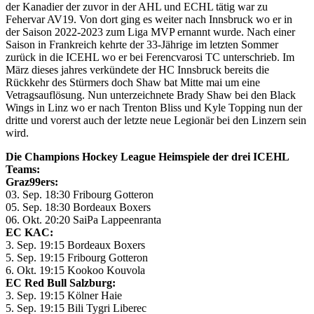
der Kanadier der zuvor in der AHL und ECHL tätig war zu
Fehervar AV19. Von dort ging es weiter nach Innsbruck wo er in
der Saison 2022-2023 zum Liga MVP ernannt wurde. Nach einer
Saison in Frankreich kehrte der 33-Jährige im letzten Sommer
zurück in die ICEHL wo er bei Ferencvarosi TC unterschrieb. Im
März dieses jahres verkündete der HC Innsbruck bereits die
Rückkehr des Stürmers doch Shaw bat Mitte mai um eine
Vetragsauflösung. Nun unterzeichnete Brady Shaw bei den Black
Wings in Linz wo er nach Trenton Bliss und Kyle Topping nun der
dritte und vorerst auch der letzte neue Legionär bei den Linzern sein
wird.
Die Champions Hockey League Heimspiele der drei ICEHL
Teams:
Graz99ers:
03. Sep. 18:30 Fribourg Gotteron
05. Sep. 18:30 Bordeaux Boxers
06. Okt. 20:20 SaiPa Lappeenranta
EC KAC:
3. Sep. 19:15 Bordeaux Boxers
5. Sep. 19:15 Fribourg Gotteron
6. Okt. 19:15 Kookoo Kouvola
EC Red Bull Salzburg:
3. Sep. 19:15 Kölner Haie
5. Sep. 19:15 Bili Tygri Liberec