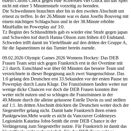
einem Chross Check gegen eine Schweden viel Glück um das Spiel
nicht mit einer 5 Minutenstarfe vorzeitig zu beenden.
Die Schwedinnen brauchten aber bis in den zweiten Abschnitt um
erneut zu treffen. In der 26.Minute war es dann Josefin Bouveng mit
einem mächtigen Schlagschuss und in der 38.Minute erhöhte
MiraHallin im Powerplay auf 3:0.
Tz Beginn des Schlussdrittels gab es wieder eine Strafe gegen japan
und Schweden traf durch Hanna Olsson zum frühen 4:0 Endstand.
Schweden trifft damit im Viertelfinale auf den dritten der Gruppe A,
für die Japanerinnen ist das Turnier bereits zuende.
09.02.2026 Olympic Games 2026 Womens Hockey: Das DEB
Frauen Team setzt sich gegen Frankreich erst in der Overtime mit
2:1 durch. Eutschland war über 60 Minuten das bessere Team und
verzeichnete in dieser Begegnung auch zwei Stangenschüsse. Das
1:0 gelang den Deutschen erst 33.Sekunden vor der ersten Pause im
Powerplay durch Laura Kluge. Die Französinnen fanden weiter nur
wenige dicke Chancen vor doch die DEB Frauen konnten ihre
weiter nicht nutzen und so schlugen die Französinnen in der
49.Minute durch die alleine gelassene Estelle Duvin zu und stellten
auf 1:1. Im dritten Abschnitt drückten die Deutschen weiter doch der
Siegestreffer gelang nicht. Damit hatte Frankreich ihren ersten
Punktgewinn.Mehr wurde es nicht da Vancouver Goldeneyes
Legionärin Katarina Jobst-Smith die erste DEB Chance in der
Verlängerung zum Siegestreffer nutzte. Für Frankreich ist damit das