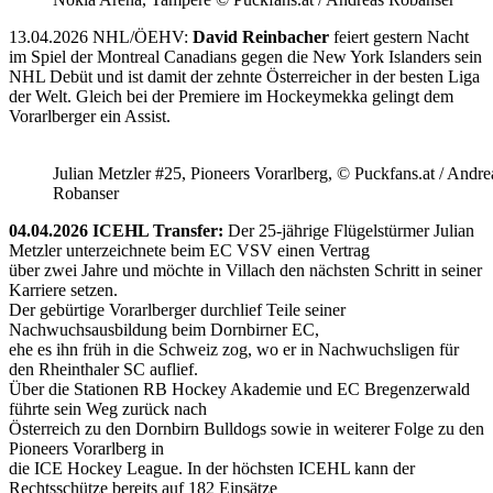
13.04.2026 NHL/ÖEHV:
David Reinbacher
feiert gestern Nacht
im Spiel der Montreal Canadians gegen die New York Islanders sein
NHL Debüt und ist damit der zehnte Österreicher in der besten Liga
der Welt. Gleich bei der Premiere im Hockeymekka gelingt dem
Vorarlberger ein Assist.
Julian Metzler #25, Pioneers Vorarlberg, © Puckfans.at / Andre
Robanser
04.04.2026 ICEHL Transfer:
Der 25-jährige Flügelstürmer Julian
Metzler unterzeichnete beim EC VSV einen Vertrag
über zwei Jahre und möchte in Villach den nächsten Schritt in seiner
Karriere setzen.
Der gebürtige Vorarlberger durchlief Teile seiner
Nachwuchsausbildung beim Dornbirner EC,
ehe es ihn früh in die Schweiz zog, wo er in Nachwuchsligen für
den Rheinthaler SC auflief.
Über die Stationen RB Hockey Akademie und EC Bregenzerwald
führte sein Weg zurück nach
Österreich zu den Dornbirn Bulldogs sowie in weiterer Folge zu den
Pioneers Vorarlberg in
die ICE Hockey League. In der höchsten ICEHL kann der
Rechtsschütze bereits auf 182 Einsätze