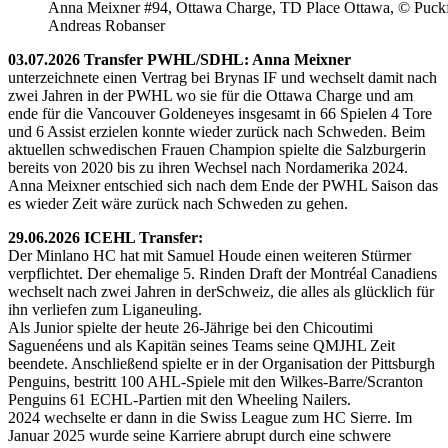
Anna Meixner #94, Ottawa Charge, TD Place Ottawa, © Puckfa
Andreas Robanser
03.07.2026 Transfer PWHL/SDHL: Anna Meixner
unterzeichnete einen Vertrag bei Brynas IF und wechselt damit nach
zwei Jahren in der PWHL wo sie für die Ottawa Charge und am
ende für die Vancouver Goldeneyes insgesamt in 66 Spielen 4 Tore
und 6 Assist erzielen konnte wieder zurück nach Schweden. Beim
aktuellen schwedischen Frauen Champion spielte die Salzburgerin
bereits von 2020 bis zu ihren Wechsel nach Nordamerika 2024.
Anna Meixner entschied sich nach dem Ende der PWHL Saison das
es wieder Zeit wäre zurück nach Schweden zu gehen.
29.06.2026 ICEHL Transfer:
Der Minlano HC hat mit Samuel Houde einen weiteren Stürmer
verpflichtet. Der ehemalige 5. Rinden Draft der Montréal Canadiens
wechselt nach zwei Jahren in derSchweiz, die alles als glücklich für
ihn verliefen zum Liganeuling.
Als Junior spielte der heute 26-Jährige bei den Chicoutimi
Saguenéens und als Kapitän seines Teams seine QMJHL Zeit
beendete. Anschließend spielte er in der Organisation der Pittsburgh
Penguins, bestritt 100 AHL-Spiele mit den Wilkes-Barre/Scranton
Penguins 61 ECHL-Partien mit den Wheeling Nailers.
2024 wechselte er dann in die Swiss League zum HC Sierre. Im
Januar 2025 wurde seine Karriere abrupt durch eine schwere