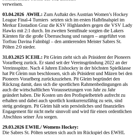
verweisen.
03.04.2026 AWHL:
Zum Auftakt des Austrian Women’s Hockey
League Final-4 Turniers setzten sich im ersten Halbfinalspiel im
Merkur Eisstadion Graz die KSV Highlanders gegen die VSV Lady
Hawks mit 2:1 durch. Im zweiten Semifinale sorgten die Lakers
Kärnten für die große Überraschung und rangen – angeführt von
Torfrau Davina Falmbigl – den amtierenden Meister Sabres St.
Pölten 2:0 nieder.
31.03.2025 ICEHL:
Pit Gleim zieht sich als Präsident der Pioneers
Vorarlberg zurück. Er stand seit der Vereinsgründung 2022 an der
Vereinsspitze. Nach 4 Jahren Eishockey in der höchsten Spielklasse
hat Pit Gleim nun beschlossen, sich als Präsident und Mäzen bei den
Pioneers Vorarlberg zurückzuziehen. Pit Gleim begründet den
Rückzug damit, dass sich die sportlichen Rahmenbedingungen als
auch die wirtschaftlichen Voraussetzungen von Jahr zu Jahr
geändert haben. Die Kosten um den Profispielbetrieb aufrecht zu
erhalten und dabei auch sportlich konkurrenzfähig zu sein, sind
stetig gestiegen. Pit Gleim hält sein persönliches und finanzielles
Engagement für nicht mehr sinnvoll und wird für einen ordentlichen
Abschluss seiner Ära sorgen.
29.03.2026 EWHL/ Womens Hockey:
Die Sabres St. Pölten setzten sich auch im Rückspiel des EWHL