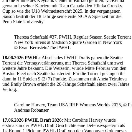
auf die Bühne des Keybank Center in Buffalo gerufen. McKenna
gewann in seiner Karriere mit Team Canada den Hlinka Gretzky
Cup so wie die U18 Weltmeisterschft 2025. In der vergangenen
Saison bestritt der 18-Jährige seine erste NCAA Spielzeit für die
Penn State Univ.ersity.
Theresa Schafzahl #37, PWHL Regular Season Seattle Torrent 
New York Sirens at Madison Square Garden in New York
© Evan Bernstein/The PWHL
18.06.2026 PWHL:
Abseits des PWHL Drafts gaben die Seattle
Torrent die Vertragsverlängerung mit Theresa Schafzahl um zwei
weitere Jahre bekannt. Die Weizerin, wurde Mitte Februar von den
Boston Fleet nach Seattle transferiert. Für die Torrent gelangen ihr
dann in 11 Spielen 9 (2+7) Punkte. Zusammen mit Aneta Tejralova
und Emily Brown erhielt die 26-Jährige Schafzahl einen zwei Jahres
Vertrag.
Caroline Harvey, Team USA IIHF Womens Worlds 2025, © Puc
Andreas Robanser
17.06.2026 PWHL Draft 2026:
Mit Caroline Harvey wurde
erstmals in der PWHL Draft Geschichte eine Defensivspielerin als
1st Round 1 Pick am PWHL Draft von den Vancouver Goldeneyes