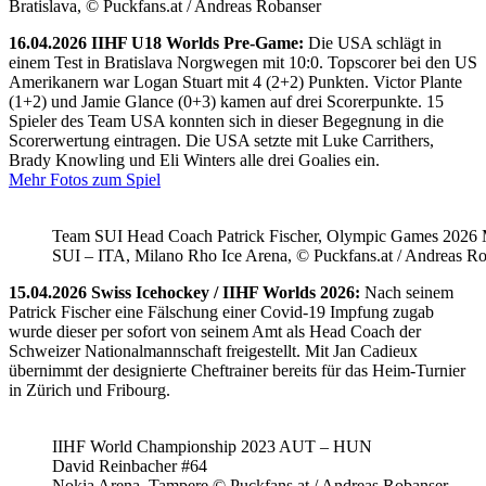
Bratislava, © Puckfans.at / Andreas Robanser
16.04.2026 IIHF U18 Worlds Pre-Game:
Die USA schlägt in
einem Test in Bratislava Norgwegen mit 10:0. Topscorer bei den US
Amerikanern war Logan Stuart mit 4 (2+2) Punkten. Victor Plante
(1+2) und Jamie Glance (0+3) kamen auf drei Scorerpunkte. 15
Spieler des Team USA konnten sich in dieser Begegnung in die
Scorerwertung eintragen. Die USA setzte mit Luke Carrithers,
Brady Knowling und Eli Winters alle drei Goalies ein.
Mehr Fotos zum Spiel
Team SUI Head Coach Patrick Fischer, Olympic Games 202
SUI – ITA, Milano Rho Ice Arena, © Puckfans.at / Andreas R
15.04.2026 Swiss Icehockey / IIHF Worlds 2026:
Nach seinem
Patrick Fischer eine Fälschung einer Covid-19 Impfung zugab
wurde dieser per sofort von seinem Amt als Head Coach der
Schweizer Nationalmannschaft freigestellt. Mit Jan Cadieux
übernimmt der designierte Cheftrainer bereits für das Heim-Turnier
in Zürich und Fribourg.
IIHF World Championship 2023 AUT – HUN
David Reinbacher #64
Nokia Arena, Tampere © Puckfans.at / Andreas Robanser