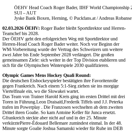
ÖEHV Head Coach Roger Bader, IIHF World Championship 
SUI – AUT
Jyske Bank Boxen, Herning, © Puckfans.at / Andreas Robanse
02.03.2026 ÖEHV:
Roger Bader bleibt Sportdirektor und Herren-
Teamchef bis 2028.
Der ÖEHV geht den erfolgreichen Weg mit Sportdirektor und
Herren-Head Coach Roger Bader weiter. Noch vor Beginn der
WM-Vorbereitung wurde der Vertrag des Schweizers um weitere
zwei Jahre bis Ende September 2028 verlängert. Die großen
gemeinsamen Ziele: sich weiter in der Top Division etablieren und
sich für die Olympischen Winterspiele 2030 qualifizieren.
Olympic Games Mens Hockey Quali Round:
Die deutschen Eishockeyspieler bestätigten ihre Favoritenrolle
gegen Frankreich. Nach einem 5:1-Sieg ziehen sie ins morgige
Viertelfinale ein, wo die Slowakei wartet.
Das Team von Trainer Harold Kreis ging im ersten Drittel mit drei
Toren in Führung.Leon Draisaitl,Frederik Tiffels und J.J. Peterka
trafen im Powerplay . Die Franzosen wechselten ab dem zweiten
Drittel ihren Goalie. So kam Antoine Keller für Junca ersetzt.
Gfrankreich steckte aber nicht auf und in der 25. Minute
verkürztePierre-Édouard Bellemare zumindest einmal. In der 48.
Minute sorgte Goalie Joshua Samanski wieder für Ruhe im DEB