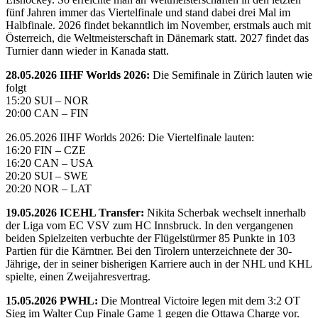
fünf Jahren immer das Viertelfinale und stand dabei drei Mal im
Halbfinale. 2026 findet bekanntlich im November, erstmals auch mit
Österreich, die Weltmeisterschaft in Dänemark statt. 2027 findet das
Turnier dann wieder in Kanada statt.
28.05.2026 IIHF Worlds 2026:
Die Semifinale in Zürich lauten wie
folgt
15:20 SUI – NOR
20:00 CAN – FIN
26.05.2026 IIHF Worlds 2026: Die Viertelfinale lauten:
16:20 FIN – CZE
16:20 CAN – USA
20:20 SUI – SWE
20:20 NOR – LAT
19.05.2026 ICEHL Transfer:
Nikita Scherbak wechselt innerhalb
der Liga vom EC VSV zum HC Innsbruck. In den vergangenen
beiden Spielzeiten verbuchte der Flügelstürmer 85 Punkte in 103
Partien für die Kärntner. Bei den Tirolern unterzeichnete der 30-
Jährige, der in seiner bisherigen Karriere auch in der NHL und KHL
spielte, einen Zweijahresvertrag.
15.05.2026 PWHL:
Die Montreal Victoire legen mit dem 3:2 OT
Sieg im Walter Cup Finale Game 1 gegen die Ottawa Charge vor.