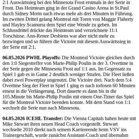
2:1 Auswärtssieg bei den Minnesota Frost erstmals in der Serie in
Front. Das Heimteam ging in der Grand Casino Arena in St.Paul
durch Sidney Morin nach etwas mehr als drei Minuten in Führung.
Im zweiten Drittel gelang Montreal mit Toren von Maggie Flaherty
und Hayley Scamurra dem Spiel eine Wende zu geben. Im
Schlussdrittel drückte das Heimteam und verzeichnete 11:1
Torschüsse. Ann-Renee Desbiens war aber nicht mehr zu
bezwingen und so führen die Victoire mit diesem Auswärtssieg in
der Serie mit 2:1.
06.05.2026 PWHL Playoffs:
Die Montreal Victoire gleichen durch
den 1:0 Siegestreffer von Marie-Philip Poulin in der 3. Overtime in
der Serie gegen die Minnesota Frost auf 1:1 aus. Im Gegensatz zu
Spiel 1 gab es in Game 2 deutlich weniger Strafen. Die Fleet ließen
dabei zwei Powerplay ungenutzt. Die Victoire drei. Nach dem 5:4
Overtime Sieg der Fleet in Spiel 1 ging es nach torlosen 60 Minuten
erneut in die Verlängerung. Dort dauerte es dann bis in die
105.Minute bis Marie-Philip Poulin mit einem One-Timer das Spiel
für die Montreal Victoire beenden konnte. Mit dem Stand von 1:1
wechselt die Serie nun nach Minnesota.
04.05.2026 ICEHL Transfer:
Die Vienna Capitals haben heute mit
Mike Stewart ihren neuen Head Coach vorgestellt. Stewart
wechselte 2010 direkt nach seinem Karriereende beim VSV ins
Trainergeschäft, wurde zunächst Assistant-Coach und übernahm