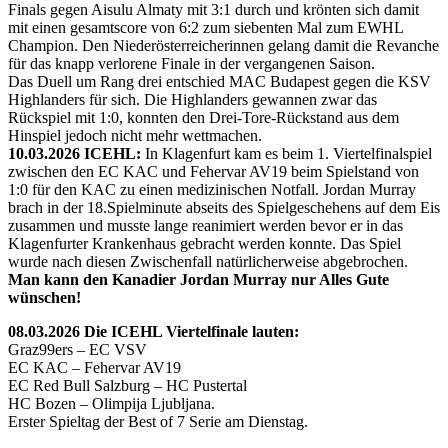
Finals gegen Aisulu Almaty mit 3:1 durch und krönten sich damit
mit einen gesamtscore von 6:2 zum siebenten Mal zum EWHL
Champion. Den Niederösterreicherinnen gelang damit die Revanche
für das knapp verlorene Finale in der vergangenen Saison.
Das Duell um Rang drei entschied MAC Budapest gegen die KSV
Highlanders für sich. Die Highlanders gewannen zwar das
Rückspiel mit 1:0, konnten den Drei-Tore-Rückstand aus dem
Hinspiel jedoch nicht mehr wettmachen.
10.03.2026 ICEHL:
In Klagenfurt kam es beim 1. Viertelfinalspiel
zwischen den EC KAC und Fehervar AV19 beim Spielstand von
1:0 für den KAC zu einen medizinischen Notfall. Jordan Murray
brach in der 18.Spielminute abseits des Spielgeschehens auf dem Eis
zusammen und musste lange reanimiert werden bevor er in das
Klagenfurter Krankenhaus gebracht werden konnte. Das Spiel
wurde nach diesen Zwischenfall natürlicherweise abgebrochen.
Man kann den Kanadier Jordan Murray nur Alles Gute
wünschen!
08.03.2026 Die ICEHL Viertelfinale lauten:
Graz99ers – EC VSV
EC KAC – Fehervar AV19
EC Red Bull Salzburg – HC Pustertal
HC Bozen – Olimpija Ljubljana.
Erster Spieltag der Best of 7 Serie am Dienstag.