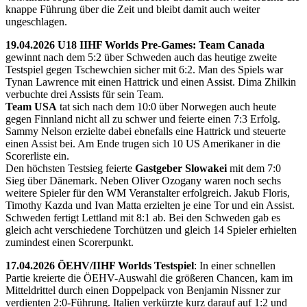
knappe Führung über die Zeit und bleibt damit auch weiter
ungeschlagen.
19.04.2026 U18 IIHF Worlds Pre-Games: Team Canada
gewinnt nach dem 5:2 über Schweden auch das heutige zweite
Testspiel gegen Tschewchien sicher mit 6:2. Man des Spiels war
Tynan Lawrence mit einen Hattrick und einen Assist. Dima Zhilkin
verbuchte drei Assists für sein Team.
Team USA
tat sich nach dem 10:0 über Norwegen auch heute
gegen Finnland nicht all zu schwer und feierte einen 7:3 Erfolg.
Sammy Nelson erzielte dabei ebnefalls eine Hattrick und steuerte
einen Assist bei. Am Ende trugen sich 10 US Amerikaner in die
Scorerliste ein.
Den höchsten Testsieg feierte
Gastgeber Slowakei
mit dem 7:0
Sieg über Dänemark. Neben Oliver Ozogany waren noch sechs
weitere Spieler für den WM Veranstalter erfolgreich. Jakub Floris,
Timothy Kazda und Ivan Matta erzielten je eine Tor und ein Assist.
Schweden fertigt Lettland mit 8:1 ab. Bei den Schweden gab es
gleich acht verschiedene Torchützen und gleich 14 Spieler erhielten
zumindest einen Scorerpunkt.
17.04.2026 ÖEHV/IIHF Worlds Testspiel
: In einer schnellen
Partie kreierte die ÖEHV-Auswahl die größeren Chancen, kam im
Mitteldrittel durch einen Doppelpack von Benjamin Nissner zur
verdienten 2:0-Führung. Italien verkürzte kurz darauf auf 1:2 und