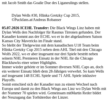
mit Jacob Smith das Goalie Due des Liganeulings stellen.
Dylan Wells #30, Hlinka Gretzky Cup 2015,
©Puckfans.at/Andreas Robanser
05.07.2026 ICEHL Transfer:
Die Black Wings Linz haben mit
Dylan Wells den Nachfolger für Rasmus Tirronen gefunden. Der
Kanadier kommt aus der ECHL wo er in der abgelaufenen Saison
Kansas City Mavericks im Finale stand.
So bleibt der Titelgewinn mit dem kanadischen U18 Team beim
Hlinka Gretzky Cup 2015 neben dem AHL Titel mit den Chicago
Wolfs 2022, wo er aber insgesamt nur drei Spiele bestritt neben
seinem NHL Premieren Einsatz in der NHL für die Chicago
Blackhawks einer seiner Highlights.
Immer wieder gehörte er im Sommer diversen NHL Caps an, doch
ein weiterer Einsatz blieb dem 28-Jährigen verwehrt. So kam Wells
auf insgesamt 148 ECHL Spiele und 71 AHL Spiele inklusive
Playoffs.
Somit entschied sich der Kanadier nun zu einem Wechsel nach
Europa und damit zu den Black Wings aus Linz wo Dylan Wells mit
der Nummer 70 spielen wird. Gemeinsam mitMartin Reder bildet
der Neuzugang das Torhüterduo der Linzer.