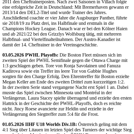
2011 den Cheftrainerposten. Nach zwei Saisonen in Villach folgte
eine erfolgreiche Zeit in Deutschland: Mit Bremerhaven gewann er
2013/14 den DEL2-Titel und wurde Trainer des Jahres.
Anschließend coachte er vier Jahre die Augsburger Panther, führte
sie 2018/19 zu Platz drei, ins Halbfinale und erstmals in die
Champions Hockey League. Danach war er bei den Kölner Haien
und ab 2021/22 bei den Grizzlys Wolfsburg tätig, mit mehreren
Halbfinal- und Viertelfinalteilnahmen. Der Austro-Kanadier ist
damit der 14. Cheftrainer in der Vereinsgeschichte.
03.05.2026 PWHL Playoffs:
Die Boston Fleet müssen sich im
zweiten Spiel der PWHL Semifinale gegen die Ottawa Charge mit
1:3 geschlagen geben. Tore von Ronja Savolainen und Fanuza
Kadirova sowie ein Treffer ins leere Tor von Gabbie Hughes
sorgten für den Charge Erfolg. Den Ehrentreffer für Boston erzielte
Megan Keller am Ende des zweiten Drittel zum kurzzeitigen 1:2.
In der zweiten Serie stand vergangene Nacht erst Spiel 1 an. Dabei
musste das Spiel zwischen Minnesota und Montréal in der
Verlängerun. Laura Stacey spielte überragend und erzielte den ersten
Hattrick in der Geschichte der PWHL-Playoffs, doch es reichte
nicht. Jincy Roese avancierte zur Heldin und erzielte in der
Verlängerung den Siegtreffer zum 5:4 für die Frost.
01.05.2026 IIHF U18 Worlds Div.1B:
Österreich geling mit dem
4:1 Sieg über Litauen im letzten Spiel des Turniers der wichtige Sieg