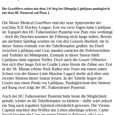
Die Graz99ers stehen mit dem 1:0 Sieg bei Olimpija Ljubljana punktgleich
mit dem HC Pustertal auf Platz 1.
Die Moser Medical Graz99ers sind der neue Spitzenreiter der
win2day ICE Hockey League. Erst vor zwei Tagen hatte Ljubljana
im Topspiel den HC Falkensteiner Pustertal von Platz eins verdrängt
– doch die Drachen konnten die Führung nicht lange halten. Bereits
am nächsten Spieltag wurden sie von den Grazern überholt, die in
dieser Saison erstmals von der Tabellenspitze grüßen. Im Duell
zwischen Ljubljana und Graz standen zunächst die Defensivreihen
und Torhüter im Mittelpunkt. Erstmals in dieser Saison blieb
Ljubljana ohne eigenen Treffer. Doch auch die Grazer Offensive
biss sich über lange Zeit an Goalie Lukas Horak die Zähne aus. Erst
in der 58. Minute erlöste Nick Bailen sein Team mit einem satten
Schuss von der blauen Linie.Maxime Lagacé durfte sich über sein
zweites Shutout dieser Saison freuen. In der Tabelle liegen die
Grazer nun einen Punkt vor Ljubljana. Punktgleichmit den Steirern
auf Rang zwei folgt der HC Falkensteiner Pustertal.
Auch der HC Falkensteiner Pustertal hätte heute die Möglichkeit
gehabt, wieder an die Tabellenspitze zu klettern – dafür wäre jedoch
ein Sieg nach regulärer Spielzeit erforderlich gewesen. Die Vienna
Capitals machten den Wölfen das Leben allerdings schwer. Carter
Souch brachte die Caps im ersten Drittel in Führung, ehe Luca