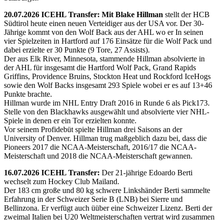
20.07.2026 ICEHL Transfer: Mit Blake Hillman
stellt der HCB
Südtirol heute einen neuen Verteidiger aus der USA vor. Der 30-
Jährige kommt von den Wolf Back aus der AHL wo er In seinen
vier Spielzeiten in Hartford auf 176 Einsätze für die Wolf Pack und
dabei erzielte er 30 Punkte (9 Tore, 27 Assists).
Der aus Elk River, Minnesota, stammende Hillman absolvierte in
der AHL für insgesamt die Hartford Wolf Pack, Grand Rapids
Griffins, Providence Bruins, Stockton Heat und Rockford IceHogs
sowie den Wolf Backs insgesamt 293 Spiele wobei er es auf 13+46
Punkte brachte.
Hillman wurde im NHL Entry Draft 2016 in Runde 6 als Pick173.
Stelle von den Blackhawks ausgewählt und absolvierte vier NHL-
Spiele in denen er ein Tor erzielten konnte.
Vor seinem Profidebüt spielte Hillman drei Saisons an der
University of Denver. Hillman trug maßgeblich dazu bei, dass die
Pioneers 2017 die NCAA-Meisterschaft, 2016/17 die NCAA-
Meisterschaft und 2018 die NCAA-Meisterschaft gewannen.
16.07.2026 ICEHL Transfer:
Der 21-jährige Edoardo Berti
wechselt zum Hockey Club Mailand.
Der 183 cm große und 80 kg schwere Linkshänder Berti sammelte
Erfahrung in der Schweizer Serie B (LNB) bei Sierre und
Bellinzona. Er verfügt auch üüber eine Schweizer Lizenz. Berti der
zweimal Italien bei U20 Weltmeisterschaften vertrat wird zusammen