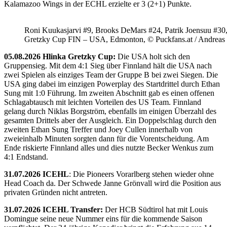
Kalamazoo Wings in der ECHL erzielte er 3 (2+1) Punkte.
Roni Kuukasjarvi #9, Brooks DeMars #24, Patrik Joensuu #30
Gretzky Cup FIN – USA, Edmonton, © Puckfans.at / Andreas
05.08.2026 Hlinka Gretzky Cup:
Die USA holt sich den
Gruppensieg. Mit dem 4:1 Sieg über Finnland hält die USA nach
zwei Spielen als einziges Team der Gruppe B bei zwei Siegen. Die
USA ging dabei im einzigen Powerplay des Startdrittel durch Ethan
Sung mit 1:0 Führung. Im zweiten Abschnitt gab es einen offenen
Schlagabtausch mit leichten Vorteilen des US Team. Finnland
gelang durch Niklas Borgström, ebenfalls im einigen Überzahl des
gesamten Drittels aber der Ausgleich. Ein Doppelschlag durch den
zweiten Ethan Sung Treffer und Joey Cullen innerhalb von
zweieinhalb Minuten sorgten dann für die Vorentscheidung. Am
Ende riskierte Finnland alles und dies nutzte Becker Wenkus zum
4:1 Endstand.
31.07.2026 ICEHL
: Die Pioneers Vorarlberg stehen wieder ohne
Head Coach da. Der Schwede Janne Grönvall wird die Position aus
privaten Gründen nicht antreten.
31.07.2026 ICEHL Transfer:
Der HCB Südtirol hat mit Louis
Domingue seine neue Nummer eins für die kommende Saison