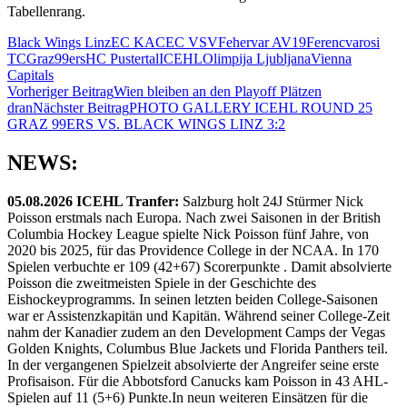
Tabellenrang.
Black Wings Linz
EC KAC
EC VSV
Fehervar AV19
Ferencvarosi
TC
Graz99ers
HC Pustertal
ICEHL
Olimpija Ljubljana
Vienna
Capitals
Beitragsnavigation
Vorheriger Beitrag
Wien bleiben an den Playoff Plätzen
dran
Nächster Beitrag
PHOTO GALLERY ICEHL ROUND 25
GRAZ 99ERS VS. BLACK WINGS LINZ 3:2
NEWS:
05.08.2026 ICEHL Tranfer:
Salzburg holt 24J Stürmer Nick
Poisson erstmals nach Europa. Nach zwei Saisonen in der British
Columbia Hockey League spielte Nick Poisson fünf Jahre, von
2020 bis 2025, für das Providence College in der NCAA. In 170
Spielen verbuchte er 109 (42+67) Scorerpunkte . Damit absolvierte
Poisson die zweitmeisten Spiele in der Geschichte des
Eishockeyprogramms. In seinen letzten beiden College-Saisonen
war er Assistenzkapitän und Kapitän. Während seiner College-Zeit
nahm der Kanadier zudem an den Development Camps der Vegas
Golden Knights, Columbus Blue Jackets und Florida Panthers teil.
In der vergangenen Spielzeit absolvierte der Angreifer seine erste
Profisaison. Für die Abbotsford Canucks kam Poisson in 43 AHL-
Spielen auf 11 (5+6) Punkte.In neun weiteren Einsätzen für die