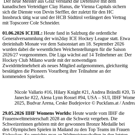
Der neue Meister aus Graz verstärkt die Defensive mit dem
kanadischen Verteidiger Clay Hanus, die Vienna Capitals sichern
sich die Dienste von Devin Steffler, der zuletzt für den HC
Innsbruck tätig war und der HCB Südtirol verlängert den Vertrag
mit Topscorer Cole Schneider.
01.06.2026 ICEHL:
Heute fand in Salzburg die ordentliche
Generalversammlung der win2day ICE Hockey League statt. Etwa
dreieinhalb Monate vor dem Saisonstart am 18. September 2026
wurden dabei die wesentlichen Weichenstellungen für die Saison
2026/27 vorgenommen. Die Liga wächst auf 14 Teilnehmer an: Der
Hockey Club Milano wurde mit der notwendigen
Zweidrittelmehrheit als neues Mitglied aufgenommen, gleichzeitig
bestätigten die Pioneers Vorarlberg ihre Teilnahme an der
kommenden Spielzeit.
Nicole Vallario #16, Hilary Knight #21, Andrea Brändli #20, T
Janecke #22, Alena Lynn Rossel #94, USA – SUI, IIHF Wome
2025, Budvar Arena, Ceske Budejovice © Puckfans.at / Andre
29.05.2026 IIHF Womens Worlds:
Heute wurde vom IIHF die
Frauenweltmeisterschaft 2028 an die Schweiz vergeben. Die
Schweizerinnen gehören mit der gewonnen Bronze Medaille bei
den Olympischen Spielen in Mailand zu den Top Teams im Frauen
Eishockey. So erreichte man an Weltmeisterschaften in den letzten