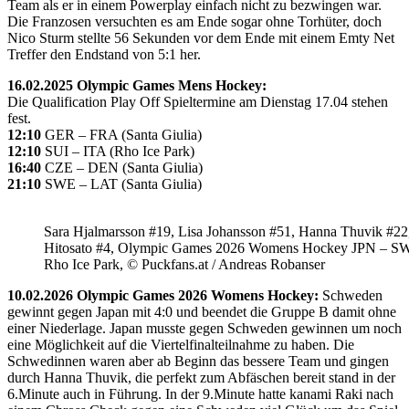
Team als er in einem Powerplay einfach nicht zu bezwingen war.
Die Franzosen versuchten es am Ende sogar ohne Torhüter, doch
Nico Sturm stellte 56 Sekunden vor dem Ende mit einem Emty Net
Treffer den Endstand von 5:1 her.
16.02.2025 Olympic Games Mens Hockey:
Die Qualification Play Off Spieltermine am Dienstag 17.04 stehen
fest.
12:10
GER – FRA (Santa Giulia)
12:10
SUI – ITA (Rho Ice Park)
16:40
CZE – DEN (Santa Giulia)
21:10
SWE – LAT (Santa Giulia)
Sara Hjalmarsson #19, Lisa Johansson #51, Hanna Thuvik #22
Hitosato #4, Olympic Games 2026 Womens Hockey JPN – S
Rho Ice Park, © Puckfans.at / Andreas Robanser
10.02.2026 Olympic Games 2026 Womens Hockey:
Schweden
gewinnt gegen Japan mit 4:0 und beendet die Gruppe B damit ohne
einer Niederlage. Japan musste gegen Schweden gewinnen um noch
eine Möglichkeit auf die Viertelfinalteilnahme zu haben. Die
Schwedinnen waren aber ab Beginn das bessere Team und gingen
durch Hanna Thuvik, die perfekt zum Abfäschen bereit stand in der
6.Minute auch in Führung. In der 9.Minute hatte kanami Raki nach