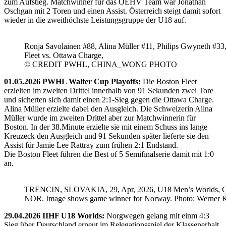
zum Aufstieg. Matchwinner für das ÖEHV Team war Jonathan
Oschgan mit 2 Toren und einen Assist. Österreich steigt damit sofort
wieder in die zweithöchste Leistungsgruppe der U18 auf.
Ronja Savolainen #88, Alina Müller #11, Philips Gwyneth #33
Fleet vs. Ottawa Charge,
© CREDIT PWHL, CHINA_WONG PHOTO
01.05.2026 PWHL Walter Cup Playoffs:
Die Boston Fleet
erzielten im zweiten Drittel innerhalb von 91 Sekunden zwei Tore
und sicherten sich damit einen 2:1-Sieg gegen die Ottawa Charge.
Alina Müller erzielte dabei den Ausgleich. Die Schweizerin Alina
Müller wurde im zweiten Drittel aber zur Matchwinnerin für
Boston. In der 38.Minute erzielte sie mit einem Schuss ins lange
Kreuzeck den Ausgleich und 91 Sekunden später lieferte sie den
Assist für Jamie Lee Rattray zum frühen 2:1 Endstand.
Die Boston Fleet führen die Best of 5 Semifinalserie damit mit 1:0
an.
TRENCIN, SLOVAKIA, 29, Apr, 2026, U18 Men’s Worlds, 
NOR. Image shows game winner for Norway. Photo: Werner K
29.04.2026 IIHF U18 Worlds:
Norgwegen gelang mit einm 4:3
Sieg über Deutschland erneut im Relegationsspiel der Klassenerhalt.