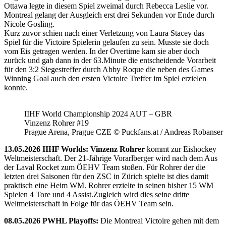
Ottawa legte in diesem Spiel zweimal durch Rebecca Leslie vor.
Montreal gelang der Ausgleich erst drei Sekunden vor Ende durch
Nicole Gosling.
Kurz zuvor schien nach einer Verletzung von Laura Stacey das
Spiel für die Victoire Spielerin gelaufen zu sein. Musste sie doch
vom Eis getragen werden. In der Overtime kam sie aber doch
zurück und gab dann in der 63.Minute die entscheidende Vorarbeit
für den 3:2 Siegestreffer durch Abby Roque die neben des Games
Winning Goal auch den ersten Victoire Treffer im Spiel erzielen
konnte.
IIHF World Championship 2024 AUT – GBR
Vinzenz Rohrer #19
Prague Arena, Prague CZE © Puckfans.at / Andreas Robanser
13.05.2026 IIHF Worlds: Vinzenz Rohrer
kommt zur Eishockey
Weltmeisterschaft. Der 21-Jährige Vorarlberger wird nach dem Aus
der Laval Rocket zum ÖEHV Team stoßen. Für Rohrer der die
letzten drei Saisonen für den ZSC in Zürich spielte ist dies damit
praktisch eine Heim WM. Rohrer erzielte in seinen bisher 15 WM
Spielen 4 Tore und 4 Assist.Zugleich wird dies seine dritte
Weltmeisterschaft in Folge für das ÖEHV Team sein.
08.05.2026 PWHL Playoffs:
Die Montreal Victoire gehen mit dem