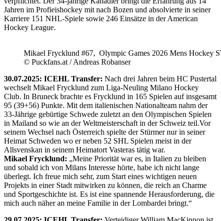
verpflichtet. Der 34-jährige Kanadier bringt die Erfahrung aus 14
Jahren im Profieishockey mit nach Bozen und absolvierte in seiner
Karriere 151 NHL-Spiele sowie 246 Einsätze in der American
Hockey League.
Mikael Frycklund #67, Olympic Games 2026 Mens Hockey 
© Puckfans.at / Andreas Robanser
30.07.2025: ICEHL Transfer:
Nach drei Jahren beim HC Pustertal
wechselt Mikael Frycklund zum Liga-Neuling Milano Hockey
Club. In Bruneck brachte es Frycklund in 165 Spielen auf insgesamt
95 (39+56) Punkte. Mit dem italienischen Nationalteam nahm der
33-Jährige gebürtige Schwede zuletzt an den Olympischen Spielen
in Mailand so wie an der Weltmeisterschaft in der Schweiz teil.Vor
seinem Wechsel nach Österreich spielte der Stürmer nur in seiner
Heimat Schweden wo er neben 52 SHL Spielen meist in der
Allsvenskan in seinem Heimatort Vasteras tätig war.
Mikael Frycklund:
„Meine Priorität war es, in Italien zu bleiben
und sobald ich von Milans Interesse hörte, habe ich nicht lange
überlegt. Ich freue mich sehr, zum Start eines wichtigen neuen
Projekts in einer Stadt mitwirken zu können, die reich an Charme
und Sportgeschichte ist. Es ist eine spannende Herausforderung, die
mich auch näher an meine Familie in der Lombardei bringt.“
29.07.2025: ICEHL Transfer:
Verteidiger William MacKinnon ist