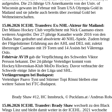
aufgerufen. Die 23-Jährige US Amerikanerin von der Univ. of
Wisconsin gewann im Februar mit Team USA Olympia Gold in
Mailand und sie jubelte auch bereits über zweimal Gold bei
Weltmeisterschaften.
15.06.2026 ICEHL Transfers: Ex-NHL-Akteur für Mailand:
Der Milano Hockey Club verpflichtete mit Nick Caamano einen
weiteren Angreifer. Der 27-jährige Kanadier wurde 2016 von den
Dallas Stars gedraftet und absolvierte 40 NHL-Spiele. Zudem bringt
der Flügelstürmer Erfahrung aus der AHL und DEL mit; zuletzt
überzeugte Caamano mit 19 Toren und 14 Assists bei Vålerenga
Oslo.
Fehérvár AV19
gab die Verpflichtung des Schweden Viktor
Persson bekannt. Der 24-jährige Verteidiger kommt vom
HockeyAllsvenskan-Klub MoDo Hockey. Davor verbrachte der
Schwede einige Jahre in der Liiga und SHL.
Verlängerungen bei Budapest:
Verteidiger Paavo Tyni und Stürmer Topi Rönni bleiben eine
weitere Saison bei FTC-Budapest.
Brady Shaw #12, HC Innsbruck, © Puckfans.at / Andreas Rob
15.06.2026 ICEHL Transfer: Brady Shaw
wechselt zu den Black
Wings Linz und bleibt damit weiter in der ICEHL. 2021 wechselte