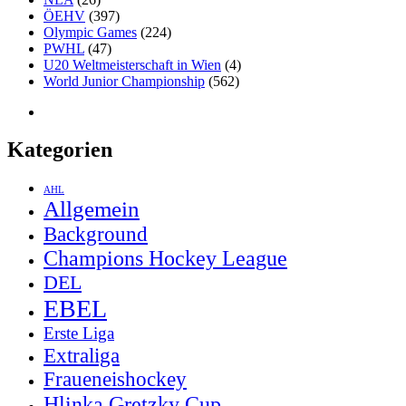
ÖEHV
(397)
Olympic Games
(224)
PWHL
(47)
U20 Weltmeisterschaft in Wien
(4)
World Junior Championship
(562)
Kategorien
AHL
Allgemein
Background
Champions Hockey League
DEL
EBEL
Erste Liga
Extraliga
Fraueneishockey
Hlinka Gretzky Cup