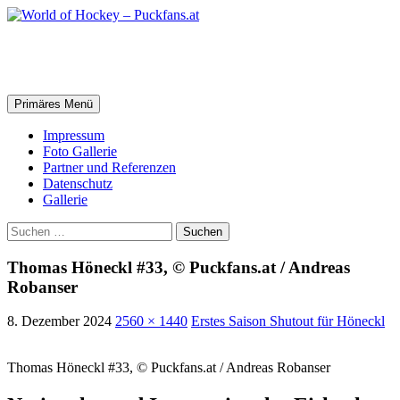
Zum
Inhalt
springen
World of Hockey – Puckfans.at
Suchen
Primäres Menü
Impressum
Foto Gallerie
Partner und Referenzen
Datenschutz
Gallerie
Suchen
nach:
Thomas Höneckl #33, © Puckfans.at / Andreas
Robanser
8. Dezember 2024
2560 × 1440
Erstes Saison Shutout für Höneckl
Thomas Höneckl #33, © Puckfans.at / Andreas Robanser