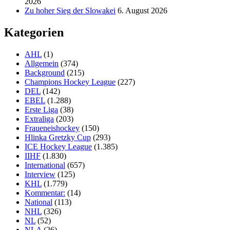
2026
Zu hoher Sieg der Slowakei
6. August 2026
Kategorien
AHL
(1)
Allgemein
(374)
Background
(215)
Champions Hockey League
(227)
DEL
(142)
EBEL
(1.288)
Erste Liga
(38)
Extraliga
(203)
Fraueneishockey
(150)
Hlinka Gretzky Cup
(293)
ICE Hockey League
(1.385)
IIHF
(1.830)
International
(657)
Interview
(125)
KHL
(1.779)
Kommentar:
(14)
National
(113)
NHL
(326)
NL
(52)
NLA
(26)