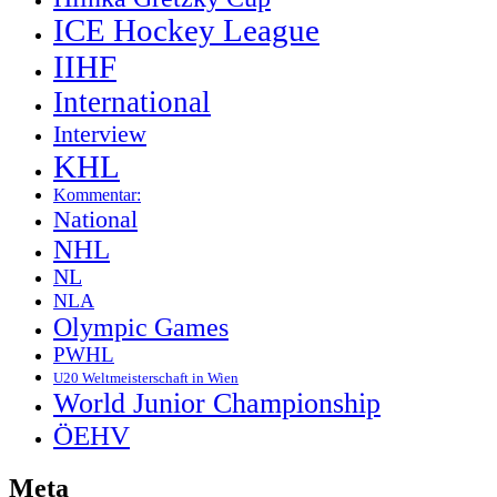
ICE Hockey League
IIHF
International
Interview
KHL
Kommentar:
National
NHL
NL
NLA
Olympic Games
PWHL
U20 Weltmeisterschaft in Wien
World Junior Championship
ÖEHV
Meta